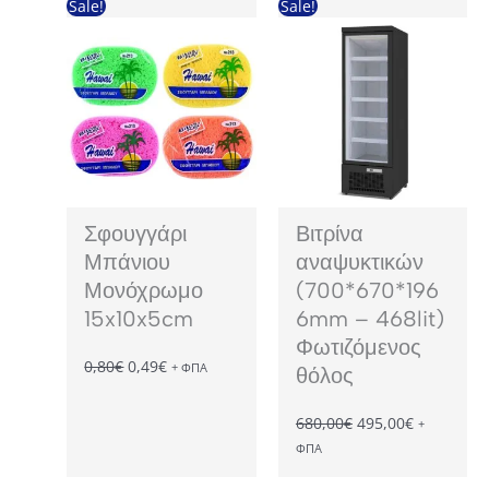
Sale!
Sale!
was:
τιμή
was:
τιμή
3,20€.
είναι:
3,20€.
είναι:
2,10€.
2,10€.
Σφουγγάρι
Βιτρίνα
Μπάνιου
αναψυκτικών
Μονόχρωμο
(700*670*196
15x10x5cm
6mm – 468lit)
Φωτιζόμενος
Original
Η
0,80
€
0,49
€
+ ΦΠΑ
θόλος
price
τρέχουσα
was:
τιμή
Original
Η
680,00
€
495,00
€
+
0,80€.
είναι:
price
τρέχουσα
ΦΠΑ
0,49€.
was:
τιμή