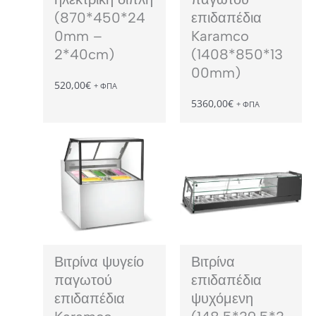
(870*450*24
επιδαπέδια
0mm –
Karamco
2*40cm)
(1408*850*13
00mm)
520,00
€
+ ΦΠΑ
5360,00
€
+ ΦΠΑ
Βιτρίνα ψυγείο
Βιτρίνα
παγωτού
επιδαπέδια
επιδαπέδια
ψυχόμενη