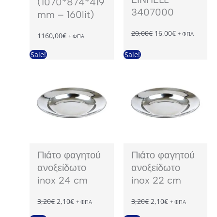
(1070*874*419
3407000
mm – 160lit)
Original
Η
20,00
€
16,00
€
+ ΦΠΑ
1160,00
€
+ ΦΠΑ
price
τρέχουσα
was:
τιμή
Sale!
Sale!
20,00€.
είναι:
16,00€.
Πιάτο φαγητού
Πιάτο φαγητού
ανοξείδωτο
ανοξείδωτο
inox 24 cm
inox 22 cm
Original
Η
Original
Η
3,20
€
2,10
€
3,20
€
2,10
€
+ ΦΠΑ
+ ΦΠΑ
price
τρέχουσα
price
τρέχουσα