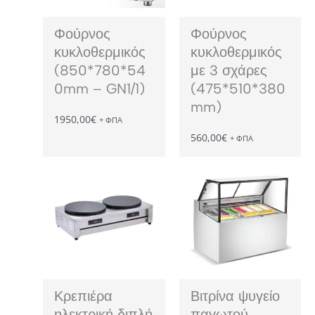
Φούρνος
Φούρνος
κυκλοθερμικός
κυκλοθερμικός
(850*780*54
με 3 σχάρες
0mm – GN1/1)
(475*510*380
mm)
1950,00
€
+ ΦΠΑ
560,00
€
+ ΦΠΑ
Κρεπιέρα
Βιτρίνα ψυγείο
ηλεκτρική διπλή
παγωτού