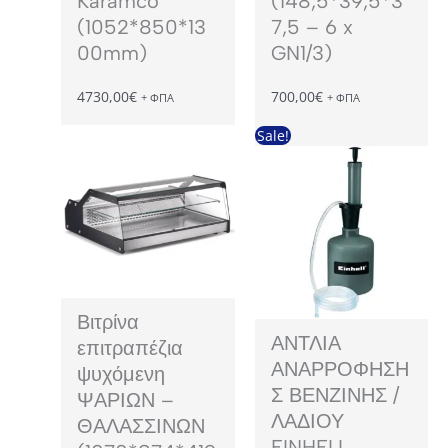
Karamco
(148,5*39,5*3
(1052*850*13
7,5 – 6 x
00mm)
GN1/3)
4730,00
€
700,00
€
+ ΦΠΑ
+ ΦΠΑ
Sale!
Βιτρίνα
ΑΝΤΛΙΑ
επιτραπέζια
ΑΝΑΡΡΟΦΗΣΗ
ψυχόμενη
Σ ΒΕΝΖΙΝΗΣ /
ΨΑΡΙΩΝ –
ΛΑΔΙΟΥ
ΘΑΛΑΣΣΙΝΩΝ
EINHELL