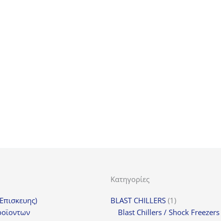
ίνα Συντήρησης
BBC318S
1240,00
€
+ ΦΠΑ
Κατηγορίες
1
(Επισκευης)
BLAST CHILLERS
1
προϊόν
ροϊοντων
Blast Chillers / Shock Freezers