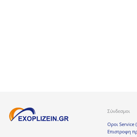
Βιτρίνα Συντήρησης
Βιτρ
BBC208S
990,00
€
+ ΦΠΑ
Σύνδεσμοι
Οροι Service 
Επιστροφη π