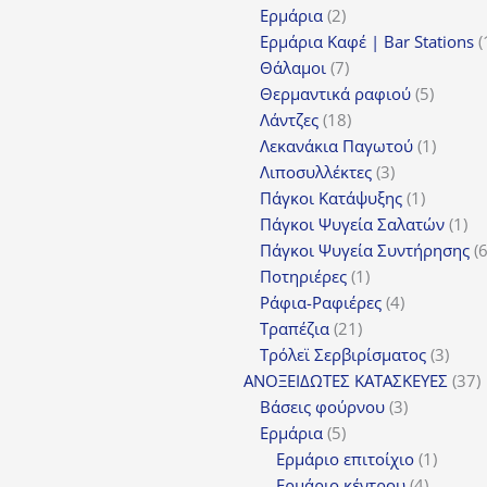
2
προϊόντα
Ερμάρια
2
προϊόντα
Ερμάρια Καφέ | Bar Stations
7
Θάλαμοι
7
προϊόντα
5
Θερμαντικά ραφιού
5
18
προϊόν
Λάντζες
18
προϊόντα
1
Λεκανάκια Παγωτού
1
3
προϊόν
Λιποσυλλέκτες
3
προϊόντα
1
Πάγκοι Κατάψυξης
1
προϊόν
1
Πάγκοι Ψυγεία Σαλατών
1
πρ
Πάγκοι Ψυγεία Συντήρησης
1
Ποτηριέρες
1
προϊόν
4
Ράφια-Ραφιέρες
4
21
προϊόντα
Τραπέζια
21
προϊόντα
3
Τρόλεϊ Σερβιρίσματος
3
προϊ
3
ΑΝΟΞΕΙΔΩΤΕΣ ΚΑΤΑΣΚΕΥΕΣ
37
3
π
Βάσεις φούρνου
3
5
προϊόντα
Ερμάρια
5
προϊόντα
1
Ερμάριο επιτοίχιο
1
4
προϊόν
Ερμάριο κέντρου
4