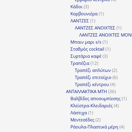
3
προϊόντ
Κάδοι
3
προϊόντα
1
Καρβουνιέρα
1
1
προϊόν
ΛΑΝΤΖΕΣ
1
προϊόν
1
ΛΑΝΤΖΕΣ ΑΝΟΙΧΤΕΣ
1
προϊ
ΛΑΝΤΖΕΣ ΑΝΟΙΧΤΕΣ ΜΟΝ
1
Μπαιν μαρι s/s
1
προϊόν
1
Σταθμός cocktail
1
3
προϊόν
Συρτάρια καφέ
3
12
προϊόντα
Τραπέζια
12
προϊόντα
2
Τραπέζι απλύτων
2
προϊόν
6
Τραπέζι επιτοίχιο
6
4
προϊόν
Τραπέζι κέντρου
4
προϊόντ
36
ΑΝΤΑΛΛΑΚΤΙΚΑ MTH
36
προϊόντ
1
Βαλβίδες αποσυμπίεσης
1
4
πρ
Κλείστρα-Κλειδαριές
4
1
προϊόν
Λάστιχα
1
προϊόν
2
Μεντεσέδες
2
προϊόντα
4
Ράουλα-Πλαστικά μέρη
4