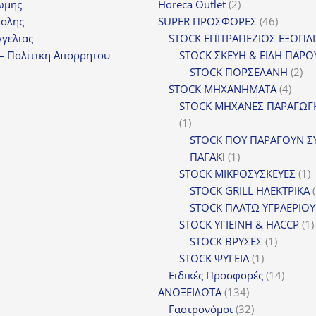
2
ωμης
Horeca Outlet
2
προϊόντα
46
τολης
SUPER ΠΡΟΣΦΟΡΕΣ
46
προϊόντ
γελιας
STOCK ΕΠΙΤΡΑΠΕΖΙΟΣ ΕΞΟΠΛ
– Πολιτικη Απορρητου
STOCK ΣΚΕΥΗ & ΕΙΔΗ ΠΑΡΟ
2
STOCK ΠΟΡΣΕΛΑΝΗ
2
4
πρ
STOCK ΜΗΧΑΝΗΜΑΤΑ
4
προϊ
STOCK ΜΗΧΑΝΕΣ ΠΑΡΑΓΩΓ
1
1
προϊόν
STOCK ΠΟΥ ΠΑΡΑΓΟΥΝ Σ
1
ΠΑΓΑΚΙ
1
προϊόν
1
STOCK ΜΙΚΡΟΣΥΣΚΕΥΕΣ
1
π
STOCK GRILL ΗΛΕΚΤΡΙΚΑ
STOCK ΠΛΑΤΩ ΥΓΡΑΕΡΙΟΥ
STOCK ΥΓΙΕΙΝΗ & HACCP
1
1
STOCK ΒΡΥΣΕΣ
1
1
προϊόν
STOCK ΨΥΓΕΙΑ
1
προϊόν
14
Ειδικές Προσφορές
14
134
προϊόν
ΑΝΟΞΕΙΔΩΤΑ
134
προϊόντα
32
Γαστρονόμοι
32