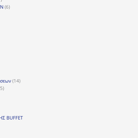
προϊόν
6
GN
6
προϊόντα
ϊόντα
όντα
ντα
14
ώσεων
14
5
προϊόντα
5
προϊόντα
ν
ΣΗΣ BUFFET