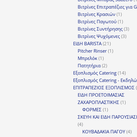
Βιτρίνες Επιτραπέζιες για 
1
Βιτρίνες Κρασιών
1
προϊόν
1
Βιτρίνες Παγωτού
1
προϊόν
3
Βιτρίνες Συντήρησης
3
3
προ
Βιτρίνες Ψυχόμενες
3
21
προϊ
ΕΙΔΗ BARISTA
21
προϊόντα
1
Pitcher Rinser
1
1
προϊόν
Μπρελόκ
1
προϊόν
2
Πατητήρια
2
προϊόντα
14
Εξοπλισμός Catering
14
προϊό
Εξοπλισμός Catering - Εκδηλ
ΕΠΙΤΡΑΠΕΖΙΟΣ ΕΞΟΠΛΙΣΜΟΣ
ΕΙΔΗ ΠΡΟΕΤΟΙΜΑΣΙΑΣ
1
ΖΑΧΑΡΟΠΛΑΣΤΙΚΗΣ
1
1
προϊό
ΦΟΡΜΕΣ
1
προϊόν
ΣΚΕΥΗ ΚΑΙ ΕΙΔΗ ΠΑΡΟΥΣΙΑ
4
4
προϊόντα
4
ΚΟΥΒΑΔΑΚΙΑ ΠΑΓΟΥ
4