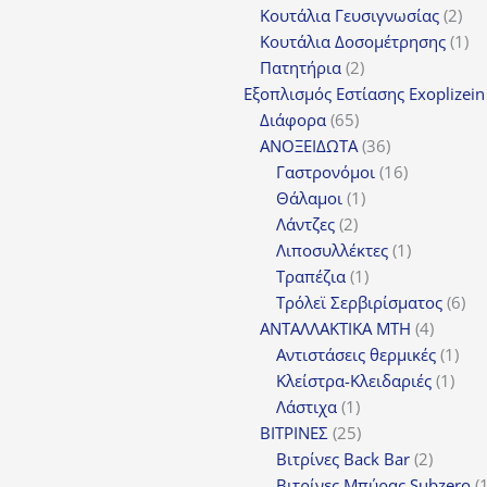
προϊόν
2
Κουτάλια Γευσιγνωσίας
2
προ
1
Κουτάλια Δοσομέτρησης
1
2
πρ
Πατητήρια
2
προϊόντα
Εξοπλισμός Εστίασης Exoplizein
65
Διάφορα
65
προϊόντα
36
ΑΝΟΞΕΙΔΩΤΑ
36
προϊόντα
16
Γαστρονόμοι
16
1
προϊόντα
Θάλαμοι
1
2
προϊόν
Λάντζες
2
προϊόντα
1
Λιποσυλλέκτες
1
1
προϊόν
Τραπέζια
1
προϊόν
6
Τρόλεϊ Σερβιρίσματος
6
4
προ
ΑΝΤΑΛΛΑΚΤΙΚΑ MTH
4
προϊόν
1
Αντιστάσεις θερμικές
1
1
προ
Κλείστρα-Κλειδαριές
1
1
προϊ
Λάστιχα
1
προϊόν
25
ΒΙΤΡΙΝΕΣ
25
προϊόντα
2
Βιτρίνες Back Bar
2
προϊόν
Βιτρίνες Mπύρας Subzero