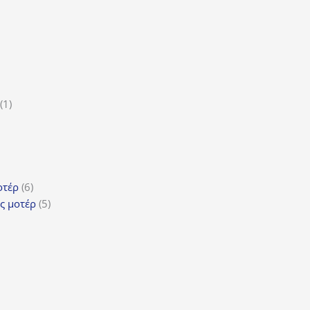
ϊόντα
ροϊόν
1
1
5
προϊόν
ροϊόντα
τα
ϊόντα
6
οτέρ
6
προϊόντα
5
ς μοτέρ
5
προϊόντα
τα
όντα
ντα