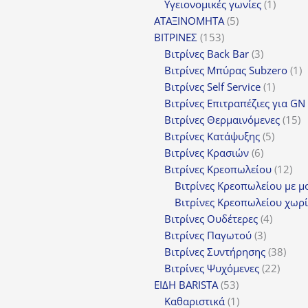
1
προ
Υγειονομικές γωνίες
1
5
προϊόν
ΑΤΑΞΙΝΟΜΗΤΑ
5
153
προϊόντα
ΒΙΤΡΙΝΕΣ
153
προϊόντα
3
Βιτρίνες Back Bar
3
προϊόντα
1
Βιτρίνες Mπύρας Subzero
1
1
π
Βιτρίνες Self Service
1
προϊόν
Βιτρίνες Επιτραπέζιες για GN
1
Βιτρίνες Θερμαινόμενες
15
5
π
Βιτρίνες Κατάψυξης
5
6
προϊόν
Βιτρίνες Κρασιών
6
προϊόντα
12
Βιτρίνες Κρεοπωλείου
12
προ
Βιτρίνες Κρεοπωλείου με μ
Βιτρίνες Κρεοπωλείου χωρί
4
Βιτρίνες Ουδέτερες
4
3
προϊόν
Βιτρίνες Παγωτού
3
προϊόντα
38
Βιτρίνες Συντήρησης
38
22
προϊ
Βιτρίνες Ψυχόμενες
22
53
προϊό
ΕΙΔΗ BARISTA
53
προϊόντα
1
Καθαριστικά
1