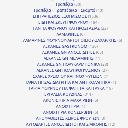
30
προϊόντα
Τραπέζια
30
προϊόντα
40
Τραπέζια - Τραπεζάκια - Σκαμπό
40
1536
προϊόντα
ΕΠΙΤΡΑΠΕΖΙΟΣ ΕΞΟΠΛΙΣΜΟΣ
1536
184
προϊόντα
ΕΙΔΗ ΚΑΙ ΣΚΕΥΗ ΦΟΥΡΝΟΥ
184
προϊόντα
22
ΓΑΝΤΙΑ ΦΟΥΡΝΟΥ ΚΑΙ ΠΡΟΣΤΑΣΙΑΣ
22
6
προϊόντα
ΛΑΜΑΡΙΝΕΣ
6
προϊόντα
6
ΛΑΜΑΡΙΝΕΣ ΦΟΥΡΝΟΥ-ΑΡΤΟΠΟΙΕΙΟΥ-ΖΑΧΑΡ/ΚΗΣ
6
130
προ
ΛΕΚΑΝΕΣ GASTRONOM
130
προϊόντα
63
ΛΕΚΑΝΕΣ GN ΑΝΟΞΕΙΔΩΤΕΣ
63
11
προϊόντα
ΛΕΚΑΝΕΣ GN ΜΕΛΑΜΙΝΗΣ
11
προϊόντα
28
ΛΕΚΑΝΕΣ GN ΠΟΛΥΚΑΡΜΠΟΝΙΚΑ
28
προϊόντα
27
ΛΕΚΑΝΕΣ GN ΠΟΛΥΠΡΟΠΥΛΕΝΙΟΥ
27
7
προϊόντα
ΣΧΑΡΕΣ ΧΡΩΜΙΟΥ ΚΑΙ INOX ΨΥΓΕΙΩΝ
7
προϊόντα
1
ΤΑΨΙΑ ΠΙΤΣΑΣ ΔΙΑΤΡΗΤΑ ΚΑΙ ΑΝΤΙΚΟΛΛΗΤΙΚΑ
1
18
προϊόν
ΤΑΨΙΑ ΦΟΥΡΝΟΥ ΓΙΑ ΦΑΓΗΤΑ ΚΑΙ ΓΛΥΚΑ
18
311
προϊόντ
ΕΡΓΑΛΕΙΑ ΚΟΥΖΙΝΑΣ
311
προϊόντα
5
ΑΚΟΝΙΣΤΗΡΙΑ ΜΑΧΑΙΡΙΩΝ
5
1
προϊόντα
ΑΝΟΙΧΤΗΡΙΑ
1
προϊόν
5
ΑΝΟΙΧΤΗΡΙΑ ΚΟΝΣΕΡΒΩΝ
5
προϊόντα
3
ΑΠΟΦΛΟΙΩΤΕΣ ΧΕΙΡΟΣ ΦΡΟΥΤΩΝ
3
προϊόντα
12
ΑΥΓΟΔΑΡΤΕΣ ΑΝΟΞΕΙΔΩΤΟΙ ΚΑΙ ΣΙΛΙΚΟΝΗΣ
12