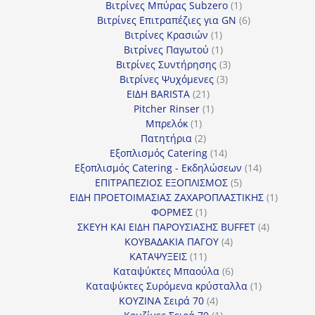
προϊόντα
1
Βιτρίνες Mπύρας Subzero
1
προϊόν
6
Βιτρίνες Επιτραπέζιες για GN
6
1
προϊόντα
Βιτρίνες Κρασιών
1
προϊόν
1
Βιτρίνες Παγωτού
1
προϊόν
3
Βιτρίνες Συντήρησης
3
3
προϊόντα
Βιτρίνες Ψυχόμενες
3
21
προϊόντα
ΕΙΔΗ BARISTA
21
προϊόντα
1
Pitcher Rinser
1
1
προϊόν
Μπρελόκ
1
προϊόν
2
Πατητήρια
2
προϊόντα
14
Εξοπλισμός Catering
14
προϊόντα
14
Εξοπλισμός Catering - Εκδηλώσεων
14
5
προϊόντα
ΕΠΙΤΡΑΠΕΖΙΟΣ ΕΞΟΠΛΙΣΜΟΣ
5
προϊόντα
1
ΕΙΔΗ ΠΡΟΕΤΟΙΜΑΣΙΑΣ ΖΑΧΑΡΟΠΛΑΣΤΙΚΗΣ
1
1
προϊόν
ΦΟΡΜΕΣ
1
προϊόν
4
ΣΚΕΥΗ ΚΑΙ ΕΙΔΗ ΠΑΡΟΥΣΙΑΣΗΣ BUFFET
4
4
προϊόντα
ΚΟΥΒΑΔΑΚΙΑ ΠΑΓΟΥ
4
11
προϊόντα
ΚΑΤΑΨΥΞΕΙΣ
11
προϊόντα
6
Καταψύκτες Μπαούλα
6
προϊόντα
1
Καταψύκτες Συρόμενα κρύσταλλα
1
4
προϊόν
ΚΟΥΖΙΝΑ Σειρά 70
4
προϊόντα
1