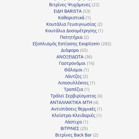
22
προϊόντα
Βιτρίνες Ψυχόμενες
22
53
προϊόντα
ΕΙΔΗ BARISTA
53
προϊόντα
1
Καθαριστικά
1
προϊόν
2
Κουτάλια Γευσιγνωσίας
2
προϊόντα
1
Κουτάλια Δοσομέτρησης
1
2
προϊόν
Πατητήρια
2
προϊόντα
282
Εξοπλισμός Εστίασης Exoplizein
282
65
προϊόντα
Διάφορα
65
προϊόντα
36
ΑΝΟΞΕΙΔΩΤΑ
36
προϊόντα
16
Γαστρονόμοι
16
1
προϊόντα
Θάλαμοι
1
2
προϊόν
Λάντζες
2
προϊόντα
1
Λιποσυλλέκτες
1
1
προϊόν
Τραπέζια
1
προϊόν
6
Τρόλεϊ Σερβιρίσματος
6
4
προϊόντα
ΑΝΤΑΛΛΑΚΤΙΚΑ MTH
4
προϊόντα
1
Αντιστάσεις θερμικές
1
1
προϊόν
Κλείστρα-Κλειδαριές
1
1
προϊόν
Λάστιχα
1
25
προϊόν
ΒΙΤΡΙΝΕΣ
25
προϊόντα
2
Βιτρίνες Back Bar
2