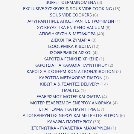
προϊόν
3
BUFFET ΘΕΡΜΑΙΝΟΜΕΝΑ
3
προϊόντα
15
EXCLUSIVE ΣΥΣΚΕΥΕΣ & SOUS VIDE COOKING
15
6
προϊόν
SOUS VIDE COOKERS
6
προϊόντα
1
ΑΦΥΓΡΑΝΤΗΡΕΣ ΑΠΟΞΗΡΑΝΤΕΣ ΤΡΟΦΙΜΩΝ
1
8
προϊόν
ΣΥΣΚΕΥΑΣΤΙΚΑ ΕΝ ΚΕΝΩ VACUUM
8
40
προϊόντα
ΑΠΟΘΗΚΕΥΣΗ & ΜΕΤΑΦΟΡΑ
40
3
προϊόντα
ΔΙΣΚΟΙ ΓΙΑ ΖΥΜΑΡΙΑ
3
προϊόντα
12
ΙΣΟΘΕΡΜΙΚΑ ΚΙΒΩΤΙΑ
12
4
προϊόντα
ΙΣΟΘΕΡΜΙΚΟΙ ΔΙΣΚΟΙ
4
προϊόντα
1
ΚΑΡΟΤΣΙΑ ΓΕΝΙΚΗΣ ΧΡΗΣΗΣ
1
προϊόν
2
ΚΑΡΟΤΣΙΑ ΓΙΑ ΚΑΛΑΘΙΑ ΠΛΥΝΤΗΡΙΟΥ
2
προϊόντα
2
ΚΑΡΟΤΣΙΑ ΙΣΟΘΕΡΜΙΚΩΝ ΔΙΣΚΩΝ/ΚΙΒΩΤΙΩΝ
2
1
προϊόν
ΚΑΡΟΤΣΙΑ ΜΕΤΑΦΟΡΑΣ ΠΙΑΤΩΝ
1
14
προϊόν
ΚΙΒΩΤΙΑ & ΤΣΑΝΤΕΣ DELIVERY
14
1
προϊόντα
ΠΑΛΕΤΕΣ
1
προϊόν
4
ΕΞΑΕΡΙΣΜΟΣ ΜΟΤΕΡ ΚΑΙ ΦΙΛΤΡΑ
4
προϊόντα
4
ΜΟΤΕΡ ΕΞΑΕΡΙΣΜΟΥ ΕΝΕΡΓΟΥ ΑΝΘΡΑΚΑ
4
37
προϊόντ
ΕΠΑΓΓΕΛΜΑΤΙΚΑ ΠΛΥΝΤΗΡΙΑ
37
προϊόντα
6
ΑΠΟΣΚΛΗΡΥΝΤΕΣ ΝΕΡΟΥ ΚΑΙ ΜΕΤΡΗΤΕΣ ΛΙΤΡΩΝ
6
30
προϊ
ΚΑΛΑΘΙΑ ΠΛΥΝΤΗΡΙΟΥ
30
προϊόντα
1
ΣΤΕΓΝΩΤΙΚΑ - ΓΥΑΛΙΣΤΙΚΑ ΜΑΧΑΙΡ/ΝΩΝ
1
16
προϊόν