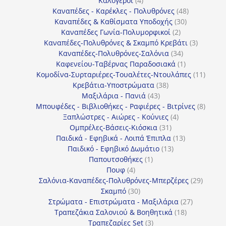
Καλόγεροι
4
προϊόντα
48
Καναπέδες - Καρέκλες - Πολυθρόνες
48
30
προϊόντα
Καναπέδες & Καθίσματα Υποδοχής
30
2
προϊόντα
Καναπέδες Γωνία-Πολυμορφικοί
2
προϊόντα
3
Καναπέδες-Πολυθρόνες & Σκαμπό Κρεβάτι
3
34
προϊόντ
Καναπέδες-Πολυθρόνες-Σαλόνια
34
προϊόντα
1
Καφενείου-Ταβέρνας Παραδοσιακά
1
προϊόν
11
Κομοδίνα-Συρταριέρες-Τουαλέτες-Ντουλάπες
11
38
προϊόν
Κρεβάτια-Υποστρώματα
38
43
προϊόντα
Μαξιλάρια - Πανιά
43
προϊόντα
8
Μπουφέδες - Βιβλιοθήκες - Ραφιέρες - Βιτρίνες
8
4
προϊό
Ξαπλώστρες - Αιώρες - Κούνιες
4
31
προϊόντα
Ομπρέλες-Βάσεις-Κιόσκια
31
προϊόντα
13
Παιδικά - Εφηβικά - Λοιπά Έπιπλα
13
13
προϊόντα
Παιδικό - Εφηβικό Δωμάτιο
13
1
προϊόντα
Παπουτσοθήκες
1
4
προϊόν
Πουφ
4
προϊόντα
29
Σαλόνια-Καναπέδες-Πολυθρόνες-Μπερζέρες
29
30
προϊόν
Σκαμπό
30
προϊόντα
27
Στρώματα - Επιστρώματα - Μαξιλάρια
27
18
προϊόντα
Τραπεζάκια Σαλονιού & Βοηθητικά
18
3
προϊόντα
Τραπεζαρίες Set
3