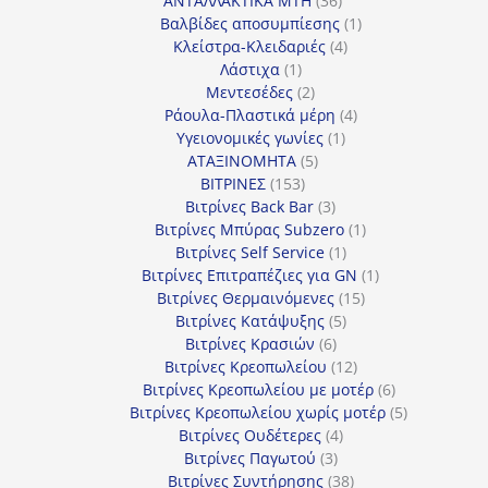
ΑΝΤΑΛΛΑΚΤΙΚΑ MTH
36
προϊόντα
1
Βαλβίδες αποσυμπίεσης
1
4
προϊόν
Κλείστρα-Κλειδαριές
4
1
προϊόντα
Λάστιχα
1
προϊόν
2
Μεντεσέδες
2
προϊόντα
4
Ράουλα-Πλαστικά μέρη
4
1
προϊόντα
Υγειονομικές γωνίες
1
5
προϊόν
ΑΤΑΞΙΝΟΜΗΤΑ
5
153
προϊόντα
ΒΙΤΡΙΝΕΣ
153
προϊόντα
3
Βιτρίνες Back Bar
3
προϊόντα
1
Βιτρίνες Mπύρας Subzero
1
1
προϊόν
Βιτρίνες Self Service
1
προϊόν
1
Βιτρίνες Επιτραπέζιες για GN
1
15
προϊόν
Βιτρίνες Θερμαινόμενες
15
5
προϊόντα
Βιτρίνες Κατάψυξης
5
6
προϊόντα
Βιτρίνες Κρασιών
6
προϊόντα
12
Βιτρίνες Κρεοπωλείου
12
προϊόντα
6
Βιτρίνες Κρεοπωλείου με μοτέρ
6
προϊόντα
5
Βιτρίνες Κρεοπωλείου χωρίς μοτέρ
5
4
προϊόντα
Βιτρίνες Ουδέτερες
4
3
προϊόντα
Βιτρίνες Παγωτού
3
προϊόντα
38
Βιτρίνες Συντήρησης
38