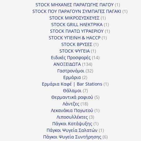
προϊόντα
1
STOCK ΜΗΧΑΝΕΣ ΠΑΡΑΓΩΓΗΣ ΠΑΓΟΥ
1
προϊόν
1
STOCK ΠΟΥ ΠΑΡΑΓΟΥΝ ΣΥΜΠΑΓΕΣ ΠΑΓΑΚΙ
1
1
προϊόν
STOCK ΜΙΚΡΟΣΥΣΚΕΥΕΣ
1
προϊόν
1
STOCK GRILL ΗΛΕΚΤΡΙΚΑ
1
προϊόν
1
STOCK ΠΛΑΤΩ ΥΓΡΑΕΡΙΟΥ
1
1
προϊόν
STOCK ΥΓΙΕΙΝΗ & HACCP
1
1
προϊόν
STOCK ΒΡΥΣΕΣ
1
1
προϊόν
STOCK ΨΥΓΕΙΑ
1
προϊόν
14
Ειδικές Προσφορές
14
134
προϊόντα
ΑΝΟΞΕΙΔΩΤΑ
134
προϊόντα
32
Γαστρονόμοι
32
2
προϊόντα
Ερμάρια
2
προϊόντα
1
Ερμάρια Καφέ | Bar Stations
1
7
προϊόν
Θάλαμοι
7
προϊόντα
5
Θερμαντικά ραφιού
5
18
προϊόντα
Λάντζες
18
προϊόντα
1
Λεκανάκια Παγωτού
1
3
προϊόν
Λιποσυλλέκτες
3
προϊόντα
1
Πάγκοι Κατάψυξης
1
προϊόν
1
Πάγκοι Ψυγεία Σαλατών
1
προϊόν
6
Πάγκοι Ψυγεία Συντήρησης
6