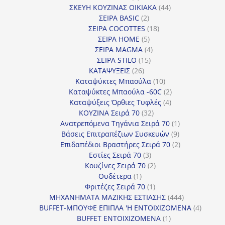
προϊόντα
44
ΣΚΕΥΗ ΚΟΥΖΙΝΑΣ ΟΙΚΙΑΚΑ
44
2
προϊόντα
ΣΕΙΡΑ BASIC
2
προϊόντα
18
ΣΕΙΡΑ COCOTTES
18
5
προϊόντα
ΣΕΙΡΑ HOME
5
προϊόντα
4
ΣΕΙΡΑ MAGMA
4
15
προϊόντα
ΣΕΙΡΑ STILO
15
26
προϊόντα
ΚΑΤΑΨΥΞΕΙΣ
26
προϊόντα
10
Καταψύκτες Μπαούλα
10
προϊόντα
2
Καταψύκτες Μπαούλα -60C
2
4
προϊόντα
Καταψύξεις Όρθιες Τυφλές
4
32
προϊόντα
ΚΟΥΖΙΝΑ Σειρά 70
32
προϊόντα
1
Ανατρεπόμενα Τηγάνια Σειρά 70
1
9
προϊόν
Βάσεις Επιτραπέζιων Συσκευών
9
προϊόντα
2
Επιδαπέδιοι Βραστήρες Σειρά 70
2
3
προϊόντα
Εστίες Σειρά 70
3
προϊόντα
2
Κουζίνες Σειρά 70
2
1
προϊόντα
Ουδέτερα
1
προϊόν
1
Φριτέζες Σειρά 70
1
προϊόν
444
ΜΗΧΑΝΗΜΑΤΑ ΜΑΖΙΚΗΣ ΕΣΤΙΑΣΗΣ
444
προϊόντα
4
BUFFET-ΜΠΟΥΦΕ ΕΠΙΠΛΑ 'Η ΕΝΤΟΙΧΙΖΟΜΕΝΑ
4
1
προϊόν
BUFFET ΕΝΤΟΙΧΙΖΟΜΕΝΑ
1