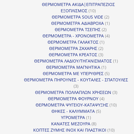
προϊόν
ΘΕΡΜΟΜΕΤΡΑ ΑΚΙΔΑ|ΕΠΙΤΡΑΠΕΖΙΟΣ
10
ΕΞΟΠΛΙΣΜΟΣ
10
προϊόντα
2
ΘΕΡΜΟΜΕΤΡΑ SOUS VIDE
2
προϊόντα
1
ΘΕΡΜΟΜΕΤΡΑ ΑΔΙΑΒΡΟΧΑ
1
2
προϊόν
ΘΕΡΜΟΜΕΤΡΑ ΤΣΕΠΗΣ
2
προϊόντα
4
ΘΕΡΜΟΜΕΤΡΑ - ΧΡΟΝΟΜΕΤΡΑ
4
1
προϊόντα
ΘΕΡΜΟΜΕΤΡΑ ΓΑΛΑΚΤΟΣ
1
2
προϊόν
ΘΕΡΜΟΜΕΤΡΑ ΖΑΧΑΡΗΣ
2
προϊόντα
3
ΘΕΡΜΟΜΕΤΡΑ ΚΡΕΑΤΟΣ
3
προϊόντα
1
ΘΕΡΜΟΜΕΤΡΑ ΛΑΔΙΟΥ/ΤΗΓΑΝΙΣΜΑΤΟΣ
1
1
προϊόν
ΘΕΡΜΟΜΕΤΡΑ ΜΑΓΝΗΤΙΚΑ
1
προϊόν
5
ΘΕΡΜΟΜΕΤΡΑ ΜΕ ΥΠΕΡΥΘΡΕΣ
5
προϊόντα
ΘΕΡΜΟΜΕΤΡΑ ΠΗΡΟΥΝΕΣ - ΚΟΥΤΑΛΕΣ - ΣΠΑΤΟΥΛΕΣ
3
3
προϊόντα
3
ΘΕΡΜΟΜΕΤΡΑ ΠΟΛΛΑΠΛΩΝ ΧΡΗΣΕΩΝ
3
4
προϊόντ
ΘΕΡΜΟΜΕΤΡΑ ΦΟΥΡΝΟΥ
4
προϊόντα
10
ΘΕΡΜΟΜΕΤΡΑ ΨΥΓΕΙΟΥ-ΚΑΤΑΨΥΞΗΣ
10
5
προϊόντα
ΘΗΚΕΣ - ΚΑΛΥΜΜΑΤΑ
5
1
προϊόντα
ΥΓΡΟΜΕΤΡΑ
1
προϊόν
8
ΚΑΝΑΤΕΣ ΜΕΖΟΥΡΑ
8
προϊόντα
10
ΚΟΠΤΕΣ ΖΥΜΗΣ INOX ΚΑΙ ΠΛΑΣΤΙΚΟΙ
10