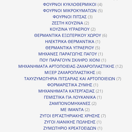
4
προϊόν
ΦΟΥΡΝΟΙ ΚΥΚΛΟΘΕΡΜΙΚΟΙ
4
προϊόντα
5
ΦΟΥΡΝΟΙ ΜΙΚΡΟΚΥΜΑΤΩΝ
5
3
προϊόντα
ΦΟΥΡΝΟΙ ΠΙΤΣΑΣ
3
2
προϊόντα
ΖΕΣΤΗ ΚΟΥΖΙΝΑ
2
προϊόντα
2
ΚΟΥΖΙΝΑ ΥΓΡΑΕΡΙΟΥ
2
προϊόντα
6
ΘΕΡΜΑΝΤΙΚΑ ΕΞΩΤΕΡΙΚΟΥ ΧΩΡΟΥ
6
1
προϊόντα
ΗΛΕΚΤΡΙΚΑ ΘΕΡΜΑΝΤΙΚΑ
1
5
προϊόν
ΘΕΡΜΑΝΤΙΚΑ ΥΓΡΑΕΡΙΟΥ
5
προϊόντα
1
ΜΗΧΑΝΕΣ ΠΑΡΑΓΩΓΗΣ ΠΑΓΟΥ
1
προϊόν
1
ΠΟΥ ΠΑΡΑΓΟΥΝ ΣΚΛΗΡΟ ΧΙΟΝΙ
1
προϊόν
12
ΜΗΧΑΝΗΜΑΤΑ ΑΡΤΟΠΟΙΕΙΑΣ-ΖΑΧΑΡΟΠΛΑΣΤΙΚΗΣ
12
4
προϊ
ΜΙΞΕΡ ΖΑΧΑΡΟΠΛΑΣΤΙΚΗΣ
4
προϊόντα
7
ΤΑΧΥΖΥΜΩΤΗΡΙΑ ΠΙΤΣΑΡΙΑΣ ΚΑΙ ΑΡΤΟΠΟΙΕΙΩΝ
7
1
προϊό
ΦΟΡΜΑΡΙΣΤΙΚΑ ΖΥΜΗΣ
1
προϊόν
21
ΜΗΧΑΝΗΜΑΤΑ ΚΑΤΕΡΓΑΣΙΑΣ
21
1
προϊόντα
ΓΕΜΙΣΤΙΚΑ ΓΙΑ ΛΟΥΚΑΝΙΚΑ
1
2
προϊόν
ΖΑΜΠΟΝΟΜΗΧΑΝΕΣ
2
2
προϊόντα
ΜΕ ΙΜΑΝΤΑ
2
προϊόντα
7
ΖΥΓΟΙ ΕΡΓΑΣΤΗΡΙΑΚΗΣ ΧΡΗΣΗΣ
7
1
προϊόντα
ΖΥΓΟΙ ΛΙΑΝΙΚΗΣ ΠΩΛΗΣΗΣ
1
προϊόν
1
ΖΥΜΩΤΗΡΙΟ ΚΡΕΑΤΟΕΙΔΩΝ
1