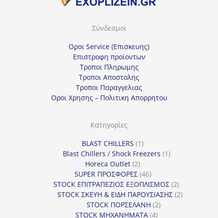
μ
ί
Σύνδεσμοι
α
κ
Οροι Service (Επισκευης)
α
Επιστροφη προϊοντων
Τροποι Πληρωμης
τ
Τροποι Αποστολης
η
Τροποι Παραγγελιας
γ
Οροι Χρησης – Πολιτικη Απορρητου
ο
ρ
Κατηγορίες
ί
1
BLAST CHILLERS
1
α
προϊόν
1
Blast Chillers / Shock Freezers
1
2
προϊόν
Horeca Outlet
2
προϊόντα
46
SUPER ΠΡΟΣΦΟΡΕΣ
46
προϊόντα
2
STOCK ΕΠΙΤΡΑΠΕΖΙΟΣ ΕΞΟΠΛΙΣΜΟΣ
2
προϊόντα
2
STOCK ΣΚΕΥΗ & ΕΙΔΗ ΠΑΡΟΥΣΙΑΣΗΣ
2
2
προϊόντα
STOCK ΠΟΡΣΕΛΑΝΗ
2
4
προϊόντα
STOCK ΜΗΧΑΝΗΜΑΤΑ
4