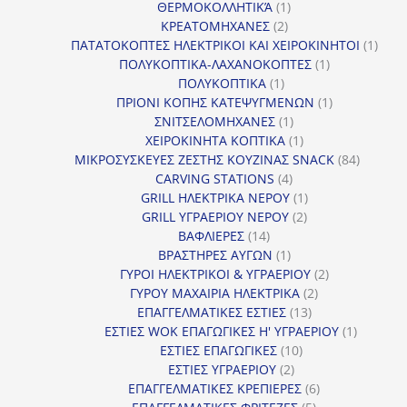
1
προϊόν
ΘΕΡΜΟΚΟΛΛΗΤΙΚΆ
1
2
προϊόν
ΚΡΕΑΤΟΜΗΧΑΝΕΣ
2
προϊόντα
1
ΠΑΤΑΤΟΚΟΠΤΕΣ ΗΛΕΚΤΡΙΚΟΙ ΚΑΙ ΧΕΙΡΟΚΙΝΗΤΟΙ
1
1
προϊ
ΠΟΛΥΚΟΠΤΙΚΑ-ΛΑΧΑΝΟΚΟΠΤΕΣ
1
1
προϊόν
ΠΟΛΥΚΟΠΤΙΚΑ
1
προϊόν
1
ΠΡΙΟΝΙ ΚΟΠΗΣ ΚΑΤΕΨΥΓΜΕΝΩΝ
1
1
προϊόν
ΣΝΙΤΣΕΛΟΜΗΧΑΝΕΣ
1
προϊόν
1
ΧΕΙΡΟΚΙΝΗΤΑ ΚΟΠΤΙΚΑ
1
προϊόν
84
ΜΙΚΡΟΣΥΣΚΕΥΕΣ ΖΕΣΤΗΣ ΚΟΥΖΙΝΑΣ SNACK
84
4
προϊόντ
CARVING STATIONS
4
προϊόντα
1
GRILL ΗΛΕΚΤΡΙΚΑ ΝΕΡΟΥ
1
2
προϊόν
GRILL ΥΓΡΑΕΡΙΟΥ ΝΕΡΟΥ
2
14
προϊόντα
ΒΑΦΛΙΕΡΕΣ
14
προϊόντα
1
ΒΡΑΣΤΗΡΕΣ ΑΥΓΩΝ
1
προϊόν
2
ΓΥΡΟΙ ΗΛΕΚΤΡΙΚΟΙ & ΥΓΡΑΕΡΙΟΥ
2
2
προϊόντα
ΓΥΡΟΥ ΜΑΧΑΙΡΙΑ ΗΛΕΚΤΡΙΚΑ
2
13
προϊόντα
ΕΠΑΓΓΕΛΜΑΤΙΚΕΣ ΕΣΤΙΕΣ
13
προϊόντα
1
ΕΣΤΙΕΣ WOK ΕΠΑΓΩΓΙΚΕΣ Η' ΥΓΡΑΕΡΙΟΥ
1
10
προϊόν
ΕΣΤΙΕΣ ΕΠΑΓΩΓΙΚΕΣ
10
2
προϊόντα
ΕΣΤΙΕΣ ΥΓΡΑΕΡΙΟΥ
2
προϊόντα
6
ΕΠΑΓΓΕΛΜΑΤΙΚΕΣ ΚΡΕΠΙΕΡΕΣ
6
5
προϊόντα