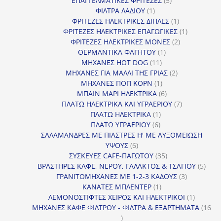
ΕΠΑΓΓΕΛΜΑΤΙΚΕΣ ΦΡΙΤΕΖΕΣ
5
1
προϊόντα
ΦΙΛΤΡΑ ΛΑΔΙΟΥ
1
προϊόν
1
ΦΡΙΤΕΖΕΣ ΗΛΕΚΤΡΙΚΕΣ ΔΙΠΛΕΣ
1
προϊόν
1
ΦΡΙΤΕΖΕΣ ΗΛΕΚΤΡΙΚΕΣ ΕΠΑΓΩΓΙΚΕΣ
1
2
προϊόν
ΦΡΙΤΕΖΕΣ ΗΛΕΚΤΡΙΚΕΣ ΜΟΝΕΣ
2
1
προϊόντα
ΘΕΡΜΑΝΤΙΚΑ ΦΑΓΗΤΟΥ
1
11
προϊόν
ΜΗΧΑΝΕΣ HOT DOG
11
προϊόντα
2
ΜΗΧΑΝΕΣ ΓΙΑ ΜΑΛΛΙ ΤΗΣ ΓΡΙΑΣ
2
1
προϊόντα
ΜΗΧΑΝΕΣ ΠΟΠ ΚΟΡΝ
1
προϊόν
6
ΜΠΑΙΝ ΜΑΡΙ ΗΛΕΚΤΡΙΚΑ
6
προϊόντα
7
ΠΛΑΤΩ ΗΛΕΚΤΡΙΚΑ ΚΑΙ ΥΓΡΑΕΡΙΟΥ
7
1
προϊόντα
ΠΛΑΤΩ ΗΛΕΚΤΡΙΚΑ
1
6
προϊόν
ΠΛΑΤΩ ΥΓΡΑΕΡΙΟΥ
6
προϊόντα
ΣΑΛΑΜΑΝΔΡΕΣ ΜΕ ΠΙΑΣΤΡΕΣ Η' ΜΕ ΑΥΞΟΜΕΙΩΣΗ
6
ΥΨΟΥΣ
6
προϊόντα
35
ΣΥΣΚΕΥΕΣ CAFE-ΠΑΓΩΤΟΥ
35
προϊόντα
5
ΒΡΑΣΤΗΡΕΣ ΚΑΦΕ, ΝΕΡΟΥ, ΓΑΛΑΚΤΟΣ & ΤΣΑΓΙΟΥ
5
3
προϊ
ΓΡΑΝΙΤΟΜΗΧΑΝΕΣ ΜΕ 1-2-3 ΚΑΔΟΥΣ
3
1
προϊόντα
ΚΑΝΑΤΕΣ ΜΠΛΕΝΤΕΡ
1
προϊόν
1
ΛΕΜΟΝΟΣΤΙΦΤΕΣ ΧΕΙΡΟΣ ΚΑΙ ΗΛΕΚΤΡΙΚΟΙ
1
προϊόν
ΜΗΧΑΝΕΣ ΚΑΦΕ ΦΙΛΤΡΟΥ - ΦΙΛΤΡΑ & ΕΞΑΡΤΗΜΑΤΑ
16
16