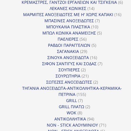
προϊόντα
6
ΚΡΕΜΑΣΤΡΕΣ, ΓΑΝΤΖΟΙ ΕΡΓΑΛΕΙΩΝ ΚΑΙ ΤΣΙΓΚΕΛΙΑ
6
14
προϊ
ΛΕΚΑΝΕΣ ΚΩΝΙΚΕΣ
14
προϊόντα
16
ΜΑΡΜΙΤΕΣ ΑΝΟΞΕΙΔΩΤΕΣ ΜΕ Η' ΧΩΡΙΣ ΚΑΠΑΚΙ
16
7
προϊ
ΜΠΑΣΙΝΕΣ ΑΝΟΞΕΙΔΩΤΕΣ
7
10
προϊόντα
ΜΠΟΥΚΑΛΙΑ ΠΛΑΣΤΙΚΑ
10
προϊόντα
5
ΜΠΩΛ ΚΩΝΙΚΑ ΑΝΑΜΕΙΞΗΣ
5
56
προϊόντα
ΠΑΕΛΙΕΡΕΣ
56
προϊόντα
5
ΡΑΒΔΟΙ ΠΑΡΑΓΓΕΛΙΩΝ
5
29
προϊόντα
ΣΑΓΑΝΑΚΙΑ
29
προϊόντα
16
ΣΙΝΟΥΑ ΑΝΟΞΕΙΔΩΤΑ
16
προϊόντα
7
ΣΙΦΟΝ ΣΑΝΤΙΓΥΣ ΚΑΙ ΣΟΔΑΣ
7
2
προϊόντα
ΣΟΥΠΙΕΡΕΣ
2
προϊόντα
21
ΣΟΥΡΩΤΗΡΙΑ
21
προϊόντα
2
ΣΩΤΕΖΕΣ ΑΝΟΞΕΙΔΩΤΕΣ
2
προϊόντα
ΤΗΓΑΝΙΑ ΑΝΟΞΕΙΔΩΤΑ-ΑΝΤΙΚΟΛΛΗΤΙΚΑ-ΚΕΡΑΜΙΚΑ-
155
ΠΕΤΡΙΝΑ
155
7
προϊόντα
GRILL
7
προϊόντα
2
GRILL ΠΛΑΤΩ
2
8
προϊόντα
WOK
8
προϊόντα
94
ΑΝΤΙΚΟΛΛΗΤΙΚΑ
94
προϊόντα
71
NON - STICK ΑΛΟΥΜΙΝΙΟΥ
71
6
προϊόντα