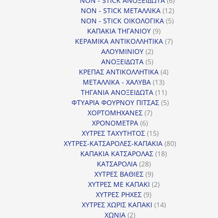
NON - STICK ΑΝΟΞΕΙΔΩΤΑ
6
12
προϊόντα
NON - STICK ΜΕΤΑΛΛΙΚΑ
12
5
προϊόντα
NON - STICK ΟΙΚΟΛΟΓΙΚΑ
5
9
προϊόντα
ΚΑΠΑΚΙΑ ΤΗΓΑΝΙΟΥ
9
προϊόντα
7
ΚΕΡΑΜΙΚΑ ΑΝΤΙΚΟΛΛΗΤΙΚΑ
7
2
προϊόντα
ΑΛΟΥΜΙΝΙΟΥ
2
προϊόντα
5
ΑΝΟΞΕΙΔΩΤΑ
5
προϊόντα
4
ΚΡΕΠΑΣ ΑΝΤΙΚΟΛΛΗΤΙΚΑ
4
13
προϊόντα
ΜΕΤΑΛΛΙΚΑ - ΧΑΛΥΒΑ
13
προϊόντα
11
ΤΗΓΑΝΙΑ ΑΝΟΞΕΙΔΩΤΑ
11
προϊόντα
5
ΦΤΥΑΡΙΑ ΦΟΥΡΝΟΥ ΠΙΤΣΑΣ
5
7
προϊόντα
ΧΟΡΤΟΜΗΧΑΝΕΣ
7
6
προϊόντα
ΧΡΟΝΟΜΕΤΡΑ
6
προϊόντα
15
ΧΥΤΡΕΣ ΤΑΧΥΤΗΤΟΣ
15
προϊόντα
80
ΧΥΤΡΕΣ-ΚΑΤΣΑΡΟΛΕΣ-ΚΑΠΑΚΙΑ
80
18
προϊόντα
ΚΑΠΑΚΙΑ ΚΑΤΣΑΡΟΛΑΣ
18
28
προϊόντα
ΚΑΤΣΑΡΟΛΙΑ
28
προϊόντα
9
ΧΥΤΡΕΣ ΒΑΘΙΕΣ
9
προϊόντα
2
ΧΥΤΡΕΣ ΜΕ ΚΑΠΑΚΙ
2
9
προϊόντα
ΧΥΤΡΕΣ ΡΗΧΕΣ
9
προϊόντα
14
ΧΥΤΡΕΣ ΧΩΡΙΣ ΚΑΠΑΚΙ
14
2
προϊόντα
ΧΩΝΙΑ
2