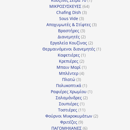
Κουζίνες Σειρά 70
1
64
προϊόν
ΜΙΚΡΟΣΥΣΚΕΥΕΣ
64
3
προϊόντα
Chafing Dish
3
3
προϊόντα
Sous Vide
3
προϊόντα
3
Αποχυμωτές & Στίφτες
3
3
προϊόντα
Βραστήρες
3
προϊόντα
2
Διανεμητές
2
προϊόντα
2
Εργαλεία Κουζίνας
2
προϊόντα
1
Θερμαινόμενοι διανεμητές
1
1
προϊόν
Καφετιέρες
1
2
προϊόν
Κρεπιέρες
2
προϊόντα
1
Μπαιν Μαρί
1
4
προϊόν
Μπλέντερ
4
3
προϊόντα
Πλατώ
3
προϊόντα
1
Πολυκοπτικά
1
προϊόν
1
Ραφιέρες Χρωμίου
1
2
προϊόν
Σαλαμάνδρες
2
1
προϊόντα
Σουπιέρες
1
προϊόν
11
Τοστιέρες
11
προϊόντα
2
Φούρνοι Μικροκυμάτων
2
9
προϊόντα
Φριτέζες
9
προϊόντα
6
ΠΑΓΟΜΗΧΑΝΕΣ
6