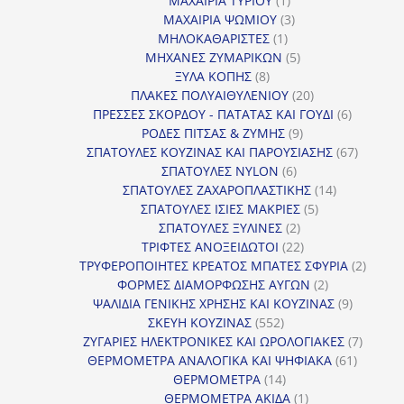
ΜΑΧΑΙΡΙΑ ΤΥΡΙΟΥ
1
προϊόν
3
ΜΑΧΑΙΡΙΑ ΨΩΜΙΟΥ
3
1
προϊόντα
ΜΗΛΟΚΑΘΑΡΙΣΤΕΣ
1
προϊόν
5
ΜΗΧΑΝΕΣ ΖΥΜΑΡΙΚΩΝ
5
8
προϊόντα
ΞΥΛΑ ΚΟΠΗΣ
8
προϊόντα
20
ΠΛΑΚΕΣ ΠΟΛΥΑΙΘΥΛΕΝΙΟΥ
20
προϊόντα
6
ΠΡΕΣΣΕΣ ΣΚΟΡΔΟΥ - ΠΑΤΑΤΑΣ ΚΑΙ ΓΟΥΔΙ
6
9
προϊόντα
ΡΟΔΕΣ ΠΙΤΣΑΣ & ΖΥΜΗΣ
9
προϊόντα
67
ΣΠΑΤΟΥΛΕΣ ΚΟΥΖΙΝΑΣ ΚΑΙ ΠΑΡΟΥΣΙΑΣΗΣ
67
6
προϊόντ
ΣΠΑΤΟΥΛΕΣ NYLON
6
προϊόντα
14
ΣΠΑΤΟΥΛΕΣ ΖΑΧΑΡΟΠΛΑΣΤΙΚΗΣ
14
5
προϊόντα
ΣΠΑΤΟΥΛΕΣ ΙΣΙΕΣ ΜΑΚΡΙΕΣ
5
2
προϊόντα
ΣΠΑΤΟΥΛΕΣ ΞΥΛΙΝΕΣ
2
προϊόντα
22
ΤΡΙΦΤΕΣ ΑΝΟΞΕΙΔΩΤΟΙ
22
προϊόντα
2
ΤΡΥΦΕΡΟΠΟΙΗΤΕΣ ΚΡΕΑΤΟΣ ΜΠΑΤΕΣ ΣΦΥΡΙΑ
2
2
προϊόν
ΦΟΡΜΕΣ ΔΙΑΜΟΡΦΩΣΗΣ ΑΥΓΩΝ
2
προϊόντα
9
ΨΑΛΙΔΙΑ ΓΕΝΙΚΗΣ ΧΡΗΣΗΣ ΚΑΙ ΚΟΥΖΙΝΑΣ
9
552
προϊόντα
ΣΚΕΥΗ ΚΟΥΖΙΝΑΣ
552
προϊόντα
7
ΖΥΓΑΡΙΕΣ ΗΛΕΚΤΡΟΝΙΚΕΣ ΚΑΙ ΩΡΟΛΟΓΙΑΚΕΣ
7
61
προϊόν
ΘΕΡΜΟΜΕΤΡΑ ΑΝΑΛΟΓΙΚΑ ΚΑΙ ΨΗΦΙΑΚΑ
61
14
προϊόντ
ΘΕΡΜΟΜΕΤΡΑ
14
προϊόντα
1
ΘΕΡΜΟΜΕΤΡΑ ΑΚΙΔΑ
1