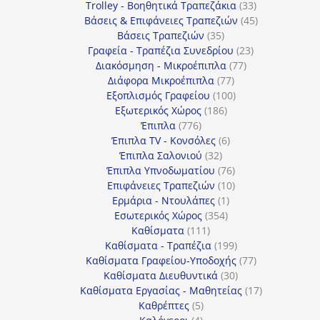
προϊόντα
33
Trolley - Βοηθητικά Τραπεζάκια
33
προϊόντα
45
Βάσεις & Επιφάνειες Τραπεζιών
45
35
προϊόντα
Βάσεις Τραπεζιών
35
προϊόντα
23
Γραφεία - Τραπέζια Συνεδρίου
23
77
προϊόντα
Διακόσμηση - Μικροέπιπλα
77
77
προϊόντα
Διάφορα Μικροέπιπλα
77
προϊόντα
100
Εξοπλισμός Γραφείου
100
186
προϊόντα
Εξωτερικός Χώρος
186
776
προϊόντα
Έπιπλα
776
προϊόντα
6
Έπιπλα TV - Κονσόλες
6
32
προϊόντα
Έπιπλα Σαλονιού
32
προϊόντα
76
Έπιπλα Υπνοδωματίου
76
10
προϊόντα
Επιφάνειες Τραπεζιών
10
1
προϊόντα
Ερμάρια - Ντουλάπες
1
354
προϊόν
Εσωτερικός Χώρος
354
111
προϊόντα
Καθίσματα
111
προϊόντα
199
Καθίσματα - Τραπέζια
199
προϊόντα
77
Καθίσματα Γραφείου-Υποδοχής
77
30
προϊόντα
Καθίσματα Διευθυντικά
30
προϊόντα
17
Καθίσματα Εργασίας - Μαθητείας
17
5
προϊόντα
Καθρέπτες
5
4
προϊόντα