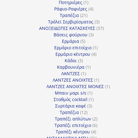
1
προϊόντα
Ποτηριέρες
1
προϊόν
4
Ράφια-Ραφιέρες
4
21
προϊόντα
Τραπέζια
21
προϊόντα
3
Τρόλεϊ Σερβιρίσματος
3
προϊόντα
37
ΑΝΟΞΕΙΔΩΤΕΣ ΚΑΤΑΣΚΕΥΕΣ
37
3
προϊόντα
Βάσεις φούρνου
3
5
προϊόντα
Ερμάρια
5
προϊόντα
1
Ερμάριο επιτοίχιο
1
4
προϊόν
Ερμάριο κέντρου
4
3
προϊόντα
Κάδοι
3
προϊόντα
1
Καρβουνιέρα
1
1
προϊόν
ΛΑΝΤΖΕΣ
1
προϊόν
1
ΛΑΝΤΖΕΣ ΑΝΟΙΧΤΕΣ
1
προϊόν
1
ΛΑΝΤΖΕΣ ΑΝΟΙΧΤΕΣ ΜΟΝΕΣ
1
1
προϊόν
Μπαιν μαρι s/s
1
προϊόν
1
Σταθμός cocktail
1
3
προϊόν
Συρτάρια καφέ
3
12
προϊόντα
Τραπέζια
12
προϊόντα
2
Τραπέζι απλύτων
2
προϊόντα
6
Τραπέζι επιτοίχιο
6
4
προϊόντα
Τραπέζι κέντρου
4
προϊόντα
36