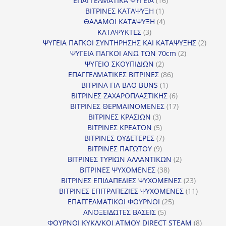
ΕΠΑΓΓΕΛΜΑΤΙΚΑ ΨΥΓΕΙΑ
16
1
προϊόντα
ΒΙΤΡΙΝΕΣ ΚΑΤΑΨΥΞΗ
1
προϊόν
4
ΘΑΛΑΜΟΙ ΚΑΤΑΨΥΞΗ
4
3
προϊόντα
ΚΑΤΑΨΥΚΤΕΣ
3
προϊόντα
2
ΨΥΓΕΙΑ ΠΑΓΚΟΙ ΣΥΝΤΗΡΗΣΗΣ ΚΑΙ ΚΑΤΑΨΥΞΗΣ
2
2
προϊό
ΨΥΓΕΙΑ ΠΑΓΚΟΙ ΑΝΩ ΤΩΝ 70cm
2
2
προϊόντα
ΨΥΓΕΙΟ ΣΚΟΥΠΙΔΙΩΝ
2
προϊόντα
86
ΕΠΑΓΓΕΛΜΑΤΙΚΕΣ ΒΙΤΡΙΝΕΣ
86
1
προϊόντα
ΒΙΤΡΙΝΑ ΓΙΑ BAO BUNS
1
προϊόν
6
ΒΙΤΡΙΝΕΣ ΖΑΧΑΡΟΠΛΑΣΤΙΚΗΣ
6
προϊόντα
17
ΒΙΤΡΙΝΕΣ ΘΕΡΜΑΙΝΟΜΕΝΕΣ
17
3
προϊόντα
ΒΙΤΡΙΝΕΣ ΚΡΑΣΙΩΝ
3
προϊόντα
5
ΒΙΤΡΙΝΕΣ ΚΡΕΑΤΩΝ
5
προϊόντα
7
ΒΙΤΡΙΝΕΣ ΟΥΔΕΤΕΡΕΣ
7
9
προϊόντα
ΒΙΤΡΙΝΕΣ ΠΑΓΩΤΟΥ
9
προϊόντα
2
ΒΙΤΡΙΝΕΣ ΤΥΡΙΩΝ ΑΛΛΑΝΤΙΚΩΝ
2
38
προϊόντα
ΒΙΤΡΙΝΕΣ ΨΥΧΟΜΕΝΕΣ
38
προϊόντα
23
ΒΙΤΡΙΝΕΣ ΕΠΙΔΑΠΕΔΙΕΣ ΨΥΧΟΜΕΝΕΣ
23
προϊόντα
11
ΒΙΤΡΙΝΕΣ ΕΠΙΤΡΑΠΕΖΙΕΣ ΨΥΧΟΜΕΝΕΣ
11
25
προϊόντ
ΕΠΑΓΓΕΛΜΑΤΙΚΟΙ ΦΟΥΡΝΟΙ
25
5
προϊόντα
ΑΝΟΞΕΙΔΩΤΕΣ ΒΑΣΕΙΣ
5
προϊόντα
8
ΦΟΥΡΝΟΙ ΚΥΚΛ/ΚΟΙ ΑΤΜΟΥ DIRECT STEAM
8