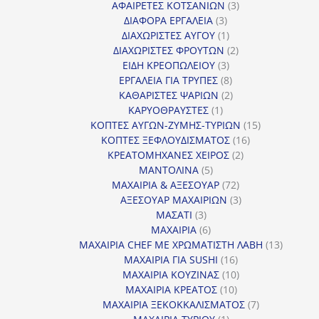
3
προϊόν
ΑΦΑΙΡΕΤΕΣ ΚΟΤΣΑΝΙΩΝ
3
3
προϊόντα
ΔΙΑΦΟΡΑ ΕΡΓΑΛΕΙΑ
3
προϊόντα
1
ΔΙΑΧΩΡΙΣΤΕΣ ΑΥΓΟΥ
1
προϊόν
2
ΔΙΑΧΩΡΙΣΤΕΣ ΦΡΟΥΤΩΝ
2
3
προϊόντα
ΕΙΔΗ ΚΡΕΟΠΩΛΕΙΟΥ
3
προϊόντα
8
ΕΡΓΑΛΕΙΑ ΓΙΑ ΤΡΥΠΕΣ
8
προϊόντα
2
ΚΑΘΑΡΙΣΤΕΣ ΨΑΡΙΩΝ
2
1
προϊόντα
ΚΑΡΥΟΘΡΑΥΣΤΕΣ
1
προϊόν
15
ΚΟΠΤΕΣ ΑΥΓΩΝ-ΖΥΜΗΣ-ΤΥΡΙΩΝ
15
16
προϊόντα
ΚΟΠΤΕΣ ΞΕΦΛΟΥΔΙΣΜΑΤΟΣ
16
2
προϊόντα
ΚΡΕΑΤΟΜΗΧΑΝΕΣ ΧΕΙΡΟΣ
2
5
προϊόντα
ΜΑΝΤΟΛΙΝΑ
5
προϊόντα
72
ΜΑΧΑΙΡΙΑ & ΑΞΕΣΟΥΑΡ
72
προϊόντα
3
ΑΞΕΣΟΥΑΡ ΜΑΧΑΙΡΙΩΝ
3
3
προϊόντα
ΜΑΣΑΤΙ
3
προϊόντα
6
ΜΑΧΑΙΡΙΑ
6
προϊόντα
13
ΜΑΧΑΙΡΙΑ CHEF ΜΕ ΧΡΩΜΑΤΙΣΤΗ ΛΑΒΗ
13
16
προϊόντ
ΜΑΧΑΙΡΙΑ ΓΙΑ SUSHI
16
προϊόντα
10
ΜΑΧΑΙΡΙΑ ΚΟΥΖΙΝΑΣ
10
10
προϊόντα
ΜΑΧΑΙΡΙΑ ΚΡΕΑΤΟΣ
10
προϊόντα
7
ΜΑΧΑΙΡΙΑ ΞΕΚΟΚΚΑΛΙΣΜΑΤΟΣ
7
1
προϊόντα