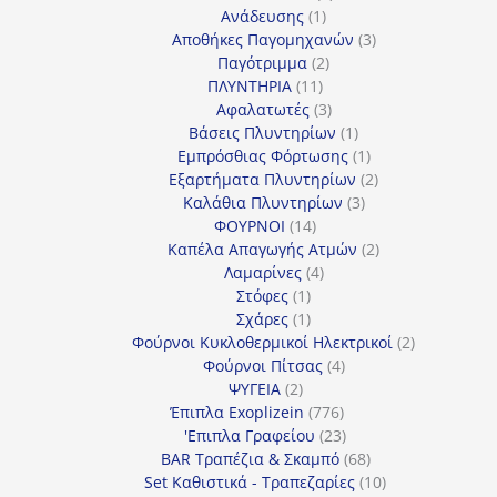
1
προϊόντα
Ανάδευσης
1
προϊόν
3
Αποθήκες Παγομηχανών
3
2
προϊόντα
Παγότριμμα
2
11
προϊόντα
ΠΛΥΝΤΗΡΙΑ
11
προϊόντα
3
Αφαλατωτές
3
προϊόντα
1
Βάσεις Πλυντηρίων
1
προϊόν
1
Εμπρόσθιας Φόρτωσης
1
προϊόν
2
Εξαρτήματα Πλυντηρίων
2
3
προϊόντα
Καλάθια Πλυντηρίων
3
14
προϊόντα
ΦΟΥΡΝΟΙ
14
προϊόντα
2
Καπέλα Απαγωγής Ατμών
2
4
προϊόντα
Λαμαρίνες
4
1
προϊόντα
Στόφες
1
προϊόν
1
Σχάρες
1
προϊόν
2
Φούρνοι Κυκλοθερμικοί Ηλεκτρικοί
2
4
προϊόντα
Φούρνοι Πίτσας
4
2
προϊόντα
ΨΥΓΕΙΑ
2
προϊόντα
776
Έπιπλα Exoplizein
776
προϊόντα
23
'Επιπλα Γραφείου
23
προϊόντα
68
BAR Τραπέζια & Σκαμπό
68
προϊόντα
10
Set Καθιστικά - Τραπεζαρίες
10