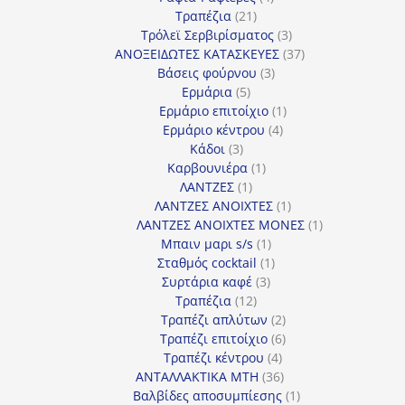
21
προϊόντα
Τραπέζια
21
προϊόντα
3
Τρόλεϊ Σερβιρίσματος
3
προϊόντα
37
ΑΝΟΞΕΙΔΩΤΕΣ ΚΑΤΑΣΚΕΥΕΣ
37
3
προϊόντα
Βάσεις φούρνου
3
5
προϊόντα
Ερμάρια
5
προϊόντα
1
Ερμάριο επιτοίχιο
1
4
προϊόν
Ερμάριο κέντρου
4
3
προϊόντα
Κάδοι
3
προϊόντα
1
Καρβουνιέρα
1
1
προϊόν
ΛΑΝΤΖΕΣ
1
προϊόν
1
ΛΑΝΤΖΕΣ ΑΝΟΙΧΤΕΣ
1
προϊόν
1
ΛΑΝΤΖΕΣ ΑΝΟΙΧΤΕΣ ΜΟΝΕΣ
1
1
προϊόν
Μπαιν μαρι s/s
1
προϊόν
1
Σταθμός cocktail
1
3
προϊόν
Συρτάρια καφέ
3
12
προϊόντα
Τραπέζια
12
προϊόντα
2
Τραπέζι απλύτων
2
προϊόντα
6
Τραπέζι επιτοίχιο
6
4
προϊόντα
Τραπέζι κέντρου
4
προϊόντα
36
ΑΝΤΑΛΛΑΚΤΙΚΑ MTH
36
προϊόντα
1
Βαλβίδες αποσυμπίεσης
1