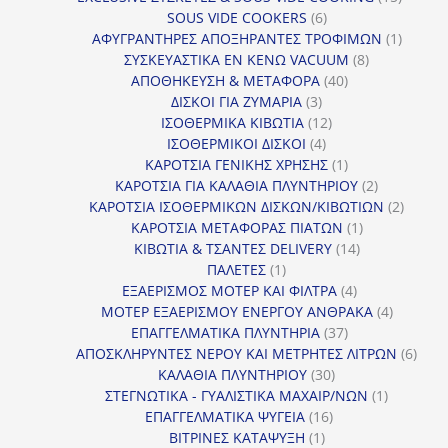
6
προϊόν
SOUS VIDE COOKERS
6
προϊόντα
1
ΑΦΥΓΡΑΝΤΗΡΕΣ ΑΠΟΞΗΡΑΝΤΕΣ ΤΡΟΦΙΜΩΝ
1
8
προϊόν
ΣΥΣΚΕΥΑΣΤΙΚΑ ΕΝ ΚΕΝΩ VACUUM
8
40
προϊόντα
ΑΠΟΘΗΚΕΥΣΗ & ΜΕΤΑΦΟΡΑ
40
3
προϊόντα
ΔΙΣΚΟΙ ΓΙΑ ΖΥΜΑΡΙΑ
3
προϊόντα
12
ΙΣΟΘΕΡΜΙΚΑ ΚΙΒΩΤΙΑ
12
4
προϊόντα
ΙΣΟΘΕΡΜΙΚΟΙ ΔΙΣΚΟΙ
4
προϊόντα
1
ΚΑΡΟΤΣΙΑ ΓΕΝΙΚΗΣ ΧΡΗΣΗΣ
1
προϊόν
2
ΚΑΡΟΤΣΙΑ ΓΙΑ ΚΑΛΑΘΙΑ ΠΛΥΝΤΗΡΙΟΥ
2
προϊόντα
2
ΚΑΡΟΤΣΙΑ ΙΣΟΘΕΡΜΙΚΩΝ ΔΙΣΚΩΝ/ΚΙΒΩΤΙΩΝ
2
1
προϊόν
ΚΑΡΟΤΣΙΑ ΜΕΤΑΦΟΡΑΣ ΠΙΑΤΩΝ
1
14
προϊόν
ΚΙΒΩΤΙΑ & ΤΣΑΝΤΕΣ DELIVERY
14
1
προϊόντα
ΠΑΛΕΤΕΣ
1
προϊόν
4
ΕΞΑΕΡΙΣΜΟΣ ΜΟΤΕΡ ΚΑΙ ΦΙΛΤΡΑ
4
προϊόντα
4
ΜΟΤΕΡ ΕΞΑΕΡΙΣΜΟΥ ΕΝΕΡΓΟΥ ΑΝΘΡΑΚΑ
4
37
προϊόντ
ΕΠΑΓΓΕΛΜΑΤΙΚΑ ΠΛΥΝΤΗΡΙΑ
37
προϊόντα
6
ΑΠΟΣΚΛΗΡΥΝΤΕΣ ΝΕΡΟΥ ΚΑΙ ΜΕΤΡΗΤΕΣ ΛΙΤΡΩΝ
6
30
προϊ
ΚΑΛΑΘΙΑ ΠΛΥΝΤΗΡΙΟΥ
30
προϊόντα
1
ΣΤΕΓΝΩΤΙΚΑ - ΓΥΑΛΙΣΤΙΚΑ ΜΑΧΑΙΡ/ΝΩΝ
1
16
προϊόν
ΕΠΑΓΓΕΛΜΑΤΙΚΑ ΨΥΓΕΙΑ
16
1
προϊόντα
ΒΙΤΡΙΝΕΣ ΚΑΤΑΨΥΞΗ
1