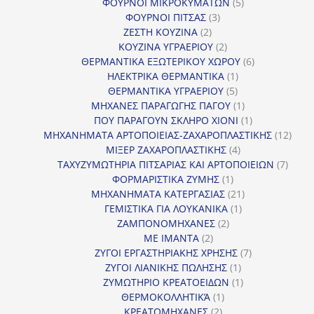
προϊόντα
5
ΦΟΥΡΝΟΙ ΜΙΚΡΟΚΥΜΑΤΩΝ
5
3
προϊόντα
ΦΟΥΡΝΟΙ ΠΙΤΣΑΣ
3
2
προϊόντα
ΖΕΣΤΗ ΚΟΥΖΙΝΑ
2
προϊόντα
2
ΚΟΥΖΙΝΑ ΥΓΡΑΕΡΙΟΥ
2
προϊόντα
6
ΘΕΡΜΑΝΤΙΚΑ ΕΞΩΤΕΡΙΚΟΥ ΧΩΡΟΥ
6
1
προϊόντα
ΗΛΕΚΤΡΙΚΑ ΘΕΡΜΑΝΤΙΚΑ
1
5
προϊόν
ΘΕΡΜΑΝΤΙΚΑ ΥΓΡΑΕΡΙΟΥ
5
προϊόντα
1
ΜΗΧΑΝΕΣ ΠΑΡΑΓΩΓΗΣ ΠΑΓΟΥ
1
προϊόν
1
ΠΟΥ ΠΑΡΑΓΟΥΝ ΣΚΛΗΡΟ ΧΙΟΝΙ
1
προϊόν
12
ΜΗΧΑΝΗΜΑΤΑ ΑΡΤΟΠΟΙΕΙΑΣ-ΖΑΧΑΡΟΠΛΑΣΤΙΚΗΣ
12
4
προϊ
ΜΙΞΕΡ ΖΑΧΑΡΟΠΛΑΣΤΙΚΗΣ
4
προϊόντα
7
ΤΑΧΥΖΥΜΩΤΗΡΙΑ ΠΙΤΣΑΡΙΑΣ ΚΑΙ ΑΡΤΟΠΟΙΕΙΩΝ
7
1
προϊό
ΦΟΡΜΑΡΙΣΤΙΚΑ ΖΥΜΗΣ
1
προϊόν
21
ΜΗΧΑΝΗΜΑΤΑ ΚΑΤΕΡΓΑΣΙΑΣ
21
1
προϊόντα
ΓΕΜΙΣΤΙΚΑ ΓΙΑ ΛΟΥΚΑΝΙΚΑ
1
2
προϊόν
ΖΑΜΠΟΝΟΜΗΧΑΝΕΣ
2
2
προϊόντα
ΜΕ ΙΜΑΝΤΑ
2
προϊόντα
7
ΖΥΓΟΙ ΕΡΓΑΣΤΗΡΙΑΚΗΣ ΧΡΗΣΗΣ
7
1
προϊόντα
ΖΥΓΟΙ ΛΙΑΝΙΚΗΣ ΠΩΛΗΣΗΣ
1
προϊόν
1
ΖΥΜΩΤΗΡΙΟ ΚΡΕΑΤΟΕΙΔΩΝ
1
1
προϊόν
ΘΕΡΜΟΚΟΛΛΗΤΙΚΆ
1
2
προϊόν
ΚΡΕΑΤΟΜΗΧΑΝΕΣ
2