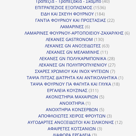
προϊόντα
40
Τραπέζια - Τραπεζάκια - Σκαμπό
40
1536
προϊόντα
ΕΠΙΤΡΑΠΕΖΙΟΣ ΕΞΟΠΛΙΣΜΟΣ
1536
184
προϊόντα
ΕΙΔΗ ΚΑΙ ΣΚΕΥΗ ΦΟΥΡΝΟΥ
184
προϊόντα
22
ΓΑΝΤΙΑ ΦΟΥΡΝΟΥ ΚΑΙ ΠΡΟΣΤΑΣΙΑΣ
22
6
προϊόντα
ΛΑΜΑΡΙΝΕΣ
6
προϊόντα
6
ΛΑΜΑΡΙΝΕΣ ΦΟΥΡΝΟΥ-ΑΡΤΟΠΟΙΕΙΟΥ-ΖΑΧΑΡ/ΚΗΣ
6
130
προ
ΛΕΚΑΝΕΣ GASTRONOM
130
προϊόντα
63
ΛΕΚΑΝΕΣ GN ΑΝΟΞΕΙΔΩΤΕΣ
63
11
προϊόντα
ΛΕΚΑΝΕΣ GN ΜΕΛΑΜΙΝΗΣ
11
προϊόντα
28
ΛΕΚΑΝΕΣ GN ΠΟΛΥΚΑΡΜΠΟΝΙΚΑ
28
προϊόντα
27
ΛΕΚΑΝΕΣ GN ΠΟΛΥΠΡΟΠΥΛΕΝΙΟΥ
27
7
προϊόντα
ΣΧΑΡΕΣ ΧΡΩΜΙΟΥ ΚΑΙ INOX ΨΥΓΕΙΩΝ
7
προϊόντα
1
ΤΑΨΙΑ ΠΙΤΣΑΣ ΔΙΑΤΡΗΤΑ ΚΑΙ ΑΝΤΙΚΟΛΛΗΤΙΚΑ
1
18
προϊόν
ΤΑΨΙΑ ΦΟΥΡΝΟΥ ΓΙΑ ΦΑΓΗΤΑ ΚΑΙ ΓΛΥΚΑ
18
311
προϊόντ
ΕΡΓΑΛΕΙΑ ΚΟΥΖΙΝΑΣ
311
προϊόντα
5
ΑΚΟΝΙΣΤΗΡΙΑ ΜΑΧΑΙΡΙΩΝ
5
1
προϊόντα
ΑΝΟΙΧΤΗΡΙΑ
1
προϊόν
5
ΑΝΟΙΧΤΗΡΙΑ ΚΟΝΣΕΡΒΩΝ
5
προϊόντα
3
ΑΠΟΦΛΟΙΩΤΕΣ ΧΕΙΡΟΣ ΦΡΟΥΤΩΝ
3
προϊόντα
12
ΑΥΓΟΔΑΡΤΕΣ ΑΝΟΞΕΙΔΩΤΟΙ ΚΑΙ ΣΙΛΙΚΟΝΗΣ
12
3
προϊόν
ΑΦΑΙΡΕΤΕΣ ΚΟΤΣΑΝΙΩΝ
3
3
προϊόντα
ΔΙΑΦΟΡΑ ΕΡΓΑΛΕΙΑ
3