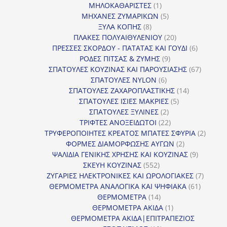
1
προϊόντα
ΜΗΛΟΚΑΘΑΡΙΣΤΕΣ
1
προϊόν
5
ΜΗΧΑΝΕΣ ΖΥΜΑΡΙΚΩΝ
5
8
προϊόντα
ΞΥΛΑ ΚΟΠΗΣ
8
προϊόντα
20
ΠΛΑΚΕΣ ΠΟΛΥΑΙΘΥΛΕΝΙΟΥ
20
προϊόντα
6
ΠΡΕΣΣΕΣ ΣΚΟΡΔΟΥ - ΠΑΤΑΤΑΣ ΚΑΙ ΓΟΥΔΙ
6
9
προϊόντα
ΡΟΔΕΣ ΠΙΤΣΑΣ & ΖΥΜΗΣ
9
προϊόντα
67
ΣΠΑΤΟΥΛΕΣ ΚΟΥΖΙΝΑΣ ΚΑΙ ΠΑΡΟΥΣΙΑΣΗΣ
67
6
προϊόντ
ΣΠΑΤΟΥΛΕΣ NYLON
6
προϊόντα
14
ΣΠΑΤΟΥΛΕΣ ΖΑΧΑΡΟΠΛΑΣΤΙΚΗΣ
14
5
προϊόντα
ΣΠΑΤΟΥΛΕΣ ΙΣΙΕΣ ΜΑΚΡΙΕΣ
5
2
προϊόντα
ΣΠΑΤΟΥΛΕΣ ΞΥΛΙΝΕΣ
2
προϊόντα
22
ΤΡΙΦΤΕΣ ΑΝΟΞΕΙΔΩΤΟΙ
22
προϊόντα
2
ΤΡΥΦΕΡΟΠΟΙΗΤΕΣ ΚΡΕΑΤΟΣ ΜΠΑΤΕΣ ΣΦΥΡΙΑ
2
2
προϊόν
ΦΟΡΜΕΣ ΔΙΑΜΟΡΦΩΣΗΣ ΑΥΓΩΝ
2
προϊόντα
9
ΨΑΛΙΔΙΑ ΓΕΝΙΚΗΣ ΧΡΗΣΗΣ ΚΑΙ ΚΟΥΖΙΝΑΣ
9
552
προϊόντα
ΣΚΕΥΗ ΚΟΥΖΙΝΑΣ
552
προϊόντα
7
ΖΥΓΑΡΙΕΣ ΗΛΕΚΤΡΟΝΙΚΕΣ ΚΑΙ ΩΡΟΛΟΓΙΑΚΕΣ
7
61
προϊόν
ΘΕΡΜΟΜΕΤΡΑ ΑΝΑΛΟΓΙΚΑ ΚΑΙ ΨΗΦΙΑΚΑ
61
14
προϊόντ
ΘΕΡΜΟΜΕΤΡΑ
14
προϊόντα
1
ΘΕΡΜΟΜΕΤΡΑ ΑΚΙΔΑ
1
προϊόν
ΘΕΡΜΟΜΕΤΡΑ ΑΚΙΔΑ|ΕΠΙΤΡΑΠΕΖΙΟΣ