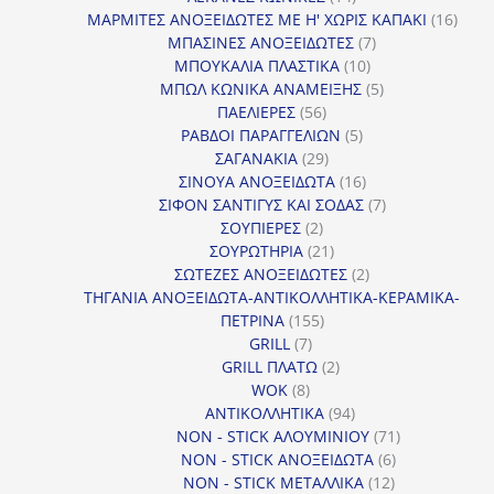
προϊόντα
16
ΜΑΡΜΙΤΕΣ ΑΝΟΞΕΙΔΩΤΕΣ ΜΕ Η' ΧΩΡΙΣ ΚΑΠΑΚΙ
16
7
προϊ
ΜΠΑΣΙΝΕΣ ΑΝΟΞΕΙΔΩΤΕΣ
7
10
προϊόντα
ΜΠΟΥΚΑΛΙΑ ΠΛΑΣΤΙΚΑ
10
προϊόντα
5
ΜΠΩΛ ΚΩΝΙΚΑ ΑΝΑΜΕΙΞΗΣ
5
56
προϊόντα
ΠΑΕΛΙΕΡΕΣ
56
προϊόντα
5
ΡΑΒΔΟΙ ΠΑΡΑΓΓΕΛΙΩΝ
5
29
προϊόντα
ΣΑΓΑΝΑΚΙΑ
29
προϊόντα
16
ΣΙΝΟΥΑ ΑΝΟΞΕΙΔΩΤΑ
16
προϊόντα
7
ΣΙΦΟΝ ΣΑΝΤΙΓΥΣ ΚΑΙ ΣΟΔΑΣ
7
2
προϊόντα
ΣΟΥΠΙΕΡΕΣ
2
προϊόντα
21
ΣΟΥΡΩΤΗΡΙΑ
21
προϊόντα
2
ΣΩΤΕΖΕΣ ΑΝΟΞΕΙΔΩΤΕΣ
2
προϊόντα
ΤΗΓΑΝΙΑ ΑΝΟΞΕΙΔΩΤΑ-ΑΝΤΙΚΟΛΛΗΤΙΚΑ-ΚΕΡΑΜΙΚΑ-
155
ΠΕΤΡΙΝΑ
155
7
προϊόντα
GRILL
7
προϊόντα
2
GRILL ΠΛΑΤΩ
2
8
προϊόντα
WOK
8
προϊόντα
94
ΑΝΤΙΚΟΛΛΗΤΙΚΑ
94
προϊόντα
71
NON - STICK ΑΛΟΥΜΙΝΙΟΥ
71
6
προϊόντα
NON - STICK ΑΝΟΞΕΙΔΩΤΑ
6
12
προϊόντα
NON - STICK ΜΕΤΑΛΛΙΚΑ
12