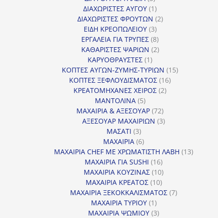
προϊόντα
1
ΔΙΑΧΩΡΙΣΤΕΣ ΑΥΓΟΥ
1
προϊόν
2
ΔΙΑΧΩΡΙΣΤΕΣ ΦΡΟΥΤΩΝ
2
3
προϊόντα
ΕΙΔΗ ΚΡΕΟΠΩΛΕΙΟΥ
3
προϊόντα
8
ΕΡΓΑΛΕΙΑ ΓΙΑ ΤΡΥΠΕΣ
8
προϊόντα
2
ΚΑΘΑΡΙΣΤΕΣ ΨΑΡΙΩΝ
2
1
προϊόντα
ΚΑΡΥΟΘΡΑΥΣΤΕΣ
1
προϊόν
15
ΚΟΠΤΕΣ ΑΥΓΩΝ-ΖΥΜΗΣ-ΤΥΡΙΩΝ
15
16
προϊόντα
ΚΟΠΤΕΣ ΞΕΦΛΟΥΔΙΣΜΑΤΟΣ
16
2
προϊόντα
ΚΡΕΑΤΟΜΗΧΑΝΕΣ ΧΕΙΡΟΣ
2
5
προϊόντα
ΜΑΝΤΟΛΙΝΑ
5
προϊόντα
72
ΜΑΧΑΙΡΙΑ & ΑΞΕΣΟΥΑΡ
72
προϊόντα
3
ΑΞΕΣΟΥΑΡ ΜΑΧΑΙΡΙΩΝ
3
3
προϊόντα
ΜΑΣΑΤΙ
3
προϊόντα
6
ΜΑΧΑΙΡΙΑ
6
προϊόντα
13
ΜΑΧΑΙΡΙΑ CHEF ΜΕ ΧΡΩΜΑΤΙΣΤΗ ΛΑΒΗ
13
16
προϊόντ
ΜΑΧΑΙΡΙΑ ΓΙΑ SUSHI
16
προϊόντα
10
ΜΑΧΑΙΡΙΑ ΚΟΥΖΙΝΑΣ
10
10
προϊόντα
ΜΑΧΑΙΡΙΑ ΚΡΕΑΤΟΣ
10
προϊόντα
7
ΜΑΧΑΙΡΙΑ ΞΕΚΟΚΚΑΛΙΣΜΑΤΟΣ
7
1
προϊόντα
ΜΑΧΑΙΡΙΑ ΤΥΡΙΟΥ
1
προϊόν
3
ΜΑΧΑΙΡΙΑ ΨΩΜΙΟΥ
3