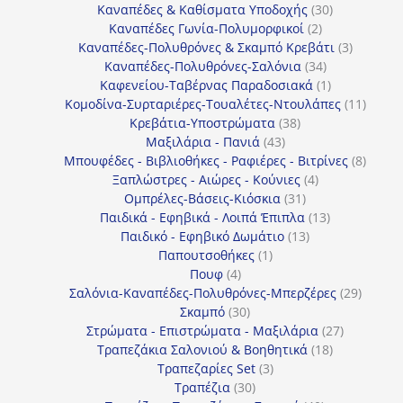
30
προϊόντα
Καναπέδες & Καθίσματα Υποδοχής
30
2
προϊόντα
Καναπέδες Γωνία-Πολυμορφικοί
2
προϊόντα
3
Καναπέδες-Πολυθρόνες & Σκαμπό Κρεβάτι
3
34
προϊόντ
Καναπέδες-Πολυθρόνες-Σαλόνια
34
προϊόντα
1
Καφενείου-Ταβέρνας Παραδοσιακά
1
προϊόν
11
Κομοδίνα-Συρταριέρες-Τουαλέτες-Ντουλάπες
11
38
προϊόν
Κρεβάτια-Υποστρώματα
38
43
προϊόντα
Μαξιλάρια - Πανιά
43
προϊόντα
8
Μπουφέδες - Βιβλιοθήκες - Ραφιέρες - Βιτρίνες
8
4
προϊό
Ξαπλώστρες - Αιώρες - Κούνιες
4
31
προϊόντα
Ομπρέλες-Βάσεις-Κιόσκια
31
προϊόντα
13
Παιδικά - Εφηβικά - Λοιπά Έπιπλα
13
13
προϊόντα
Παιδικό - Εφηβικό Δωμάτιο
13
1
προϊόντα
Παπουτσοθήκες
1
4
προϊόν
Πουφ
4
προϊόντα
29
Σαλόνια-Καναπέδες-Πολυθρόνες-Μπερζέρες
29
30
προϊόν
Σκαμπό
30
προϊόντα
27
Στρώματα - Επιστρώματα - Μαξιλάρια
27
18
προϊόντα
Τραπεζάκια Σαλονιού & Βοηθητικά
18
3
προϊόντα
Τραπεζαρίες Set
3
30
προϊόντα
Τραπέζια
30