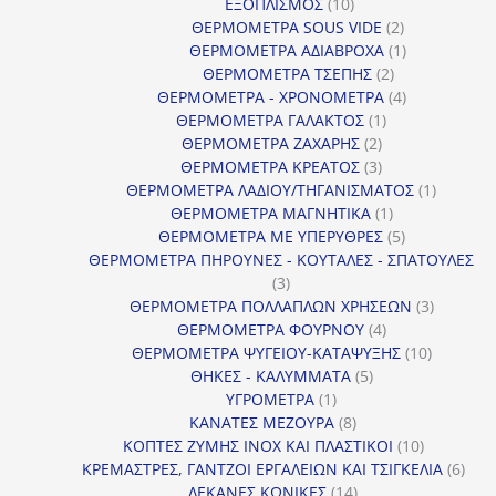
10
ΕΞΟΠΛΙΣΜΟΣ
10
προϊόντα
2
ΘΕΡΜΟΜΕΤΡΑ SOUS VIDE
2
προϊόντα
1
ΘΕΡΜΟΜΕΤΡΑ ΑΔΙΑΒΡΟΧΑ
1
2
προϊόν
ΘΕΡΜΟΜΕΤΡΑ ΤΣΕΠΗΣ
2
προϊόντα
4
ΘΕΡΜΟΜΕΤΡΑ - ΧΡΟΝΟΜΕΤΡΑ
4
1
προϊόντα
ΘΕΡΜΟΜΕΤΡΑ ΓΑΛΑΚΤΟΣ
1
2
προϊόν
ΘΕΡΜΟΜΕΤΡΑ ΖΑΧΑΡΗΣ
2
προϊόντα
3
ΘΕΡΜΟΜΕΤΡΑ ΚΡΕΑΤΟΣ
3
προϊόντα
1
ΘΕΡΜΟΜΕΤΡΑ ΛΑΔΙΟΥ/ΤΗΓΑΝΙΣΜΑΤΟΣ
1
1
προϊόν
ΘΕΡΜΟΜΕΤΡΑ ΜΑΓΝΗΤΙΚΑ
1
προϊόν
5
ΘΕΡΜΟΜΕΤΡΑ ΜΕ ΥΠΕΡΥΘΡΕΣ
5
προϊόντα
ΘΕΡΜΟΜΕΤΡΑ ΠΗΡΟΥΝΕΣ - ΚΟΥΤΑΛΕΣ - ΣΠΑΤΟΥΛΕΣ
3
3
προϊόντα
3
ΘΕΡΜΟΜΕΤΡΑ ΠΟΛΛΑΠΛΩΝ ΧΡΗΣΕΩΝ
3
4
προϊόντ
ΘΕΡΜΟΜΕΤΡΑ ΦΟΥΡΝΟΥ
4
προϊόντα
10
ΘΕΡΜΟΜΕΤΡΑ ΨΥΓΕΙΟΥ-ΚΑΤΑΨΥΞΗΣ
10
5
προϊόντα
ΘΗΚΕΣ - ΚΑΛΥΜΜΑΤΑ
5
1
προϊόντα
ΥΓΡΟΜΕΤΡΑ
1
προϊόν
8
ΚΑΝΑΤΕΣ ΜΕΖΟΥΡΑ
8
προϊόντα
10
ΚΟΠΤΕΣ ΖΥΜΗΣ INOX ΚΑΙ ΠΛΑΣΤΙΚΟΙ
10
προϊόντα
6
ΚΡΕΜΑΣΤΡΕΣ, ΓΑΝΤΖΟΙ ΕΡΓΑΛΕΙΩΝ ΚΑΙ ΤΣΙΓΚΕΛΙΑ
6
14
προϊ
ΛΕΚΑΝΕΣ ΚΩΝΙΚΕΣ
14