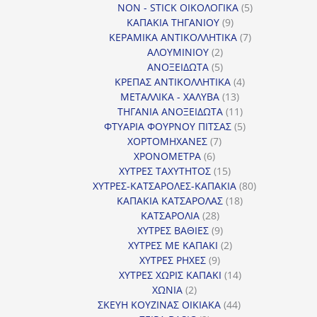
5
προϊόντα
NON - STICK ΟΙΚΟΛΟΓΙΚΑ
5
9
προϊόντα
ΚΑΠΑΚΙΑ ΤΗΓΑΝΙΟΥ
9
προϊόντα
7
ΚΕΡΑΜΙΚΑ ΑΝΤΙΚΟΛΛΗΤΙΚΑ
7
2
προϊόντα
ΑΛΟΥΜΙΝΙΟΥ
2
προϊόντα
5
ΑΝΟΞΕΙΔΩΤΑ
5
προϊόντα
4
ΚΡΕΠΑΣ ΑΝΤΙΚΟΛΛΗΤΙΚΑ
4
13
προϊόντα
ΜΕΤΑΛΛΙΚΑ - ΧΑΛΥΒΑ
13
προϊόντα
11
ΤΗΓΑΝΙΑ ΑΝΟΞΕΙΔΩΤΑ
11
προϊόντα
5
ΦΤΥΑΡΙΑ ΦΟΥΡΝΟΥ ΠΙΤΣΑΣ
5
7
προϊόντα
ΧΟΡΤΟΜΗΧΑΝΕΣ
7
6
προϊόντα
ΧΡΟΝΟΜΕΤΡΑ
6
προϊόντα
15
ΧΥΤΡΕΣ ΤΑΧΥΤΗΤΟΣ
15
προϊόντα
80
ΧΥΤΡΕΣ-ΚΑΤΣΑΡΟΛΕΣ-ΚΑΠΑΚΙΑ
80
18
προϊόντα
ΚΑΠΑΚΙΑ ΚΑΤΣΑΡΟΛΑΣ
18
28
προϊόντα
ΚΑΤΣΑΡΟΛΙΑ
28
προϊόντα
9
ΧΥΤΡΕΣ ΒΑΘΙΕΣ
9
προϊόντα
2
ΧΥΤΡΕΣ ΜΕ ΚΑΠΑΚΙ
2
9
προϊόντα
ΧΥΤΡΕΣ ΡΗΧΕΣ
9
προϊόντα
14
ΧΥΤΡΕΣ ΧΩΡΙΣ ΚΑΠΑΚΙ
14
2
προϊόντα
ΧΩΝΙΑ
2
προϊόντα
44
ΣΚΕΥΗ ΚΟΥΖΙΝΑΣ ΟΙΚΙΑΚΑ
44