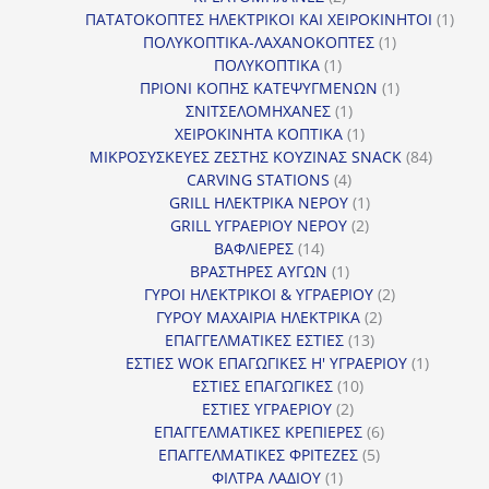
προϊόντα
1
ΠΑΤΑΤΟΚΟΠΤΕΣ ΗΛΕΚΤΡΙΚΟΙ ΚΑΙ ΧΕΙΡΟΚΙΝΗΤΟΙ
1
1
προϊ
ΠΟΛΥΚΟΠΤΙΚΑ-ΛΑΧΑΝΟΚΟΠΤΕΣ
1
1
προϊόν
ΠΟΛΥΚΟΠΤΙΚΑ
1
προϊόν
1
ΠΡΙΟΝΙ ΚΟΠΗΣ ΚΑΤΕΨΥΓΜΕΝΩΝ
1
1
προϊόν
ΣΝΙΤΣΕΛΟΜΗΧΑΝΕΣ
1
προϊόν
1
ΧΕΙΡΟΚΙΝΗΤΑ ΚΟΠΤΙΚΑ
1
προϊόν
84
ΜΙΚΡΟΣΥΣΚΕΥΕΣ ΖΕΣΤΗΣ ΚΟΥΖΙΝΑΣ SNACK
84
4
προϊόντ
CARVING STATIONS
4
προϊόντα
1
GRILL ΗΛΕΚΤΡΙΚΑ ΝΕΡΟΥ
1
2
προϊόν
GRILL ΥΓΡΑΕΡΙΟΥ ΝΕΡΟΥ
2
14
προϊόντα
ΒΑΦΛΙΕΡΕΣ
14
προϊόντα
1
ΒΡΑΣΤΗΡΕΣ ΑΥΓΩΝ
1
προϊόν
2
ΓΥΡΟΙ ΗΛΕΚΤΡΙΚΟΙ & ΥΓΡΑΕΡΙΟΥ
2
2
προϊόντα
ΓΥΡΟΥ ΜΑΧΑΙΡΙΑ ΗΛΕΚΤΡΙΚΑ
2
13
προϊόντα
ΕΠΑΓΓΕΛΜΑΤΙΚΕΣ ΕΣΤΙΕΣ
13
προϊόντα
1
ΕΣΤΙΕΣ WOK ΕΠΑΓΩΓΙΚΕΣ Η' ΥΓΡΑΕΡΙΟΥ
1
10
προϊόν
ΕΣΤΙΕΣ ΕΠΑΓΩΓΙΚΕΣ
10
2
προϊόντα
ΕΣΤΙΕΣ ΥΓΡΑΕΡΙΟΥ
2
προϊόντα
6
ΕΠΑΓΓΕΛΜΑΤΙΚΕΣ ΚΡΕΠΙΕΡΕΣ
6
5
προϊόντα
ΕΠΑΓΓΕΛΜΑΤΙΚΕΣ ΦΡΙΤΕΖΕΣ
5
1
προϊόντα
ΦΙΛΤΡΑ ΛΑΔΙΟΥ
1