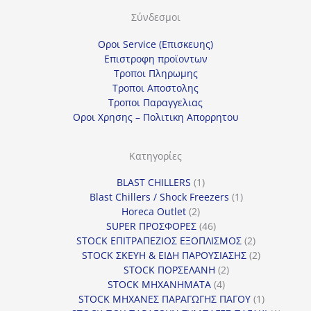
ί
Σύνδεσμοι
α
κ
Οροι Service (Επισκευης)
α
Επιστροφη προϊοντων
Τροποι Πληρωμης
τ
Τροποι Αποστολης
η
Τροποι Παραγγελιας
γ
Οροι Χρησης – Πολιτικη Απορρητου
ο
ρ
Κατηγορίες
ί
1
BLAST CHILLERS
1
α
προϊόν
1
Blast Chillers / Shock Freezers
1
2
προϊόν
Horeca Outlet
2
προϊόντα
46
SUPER ΠΡΟΣΦΟΡΕΣ
46
προϊόντα
2
STOCK ΕΠΙΤΡΑΠΕΖΙΟΣ ΕΞΟΠΛΙΣΜΟΣ
2
προϊόντα
2
STOCK ΣΚΕΥΗ & ΕΙΔΗ ΠΑΡΟΥΣΙΑΣΗΣ
2
2
προϊόντα
STOCK ΠΟΡΣΕΛΑΝΗ
2
4
προϊόντα
STOCK ΜΗΧΑΝΗΜΑΤΑ
4
προϊόντα
1
STOCK ΜΗΧΑΝΕΣ ΠΑΡΑΓΩΓΗΣ ΠΑΓΟΥ
1