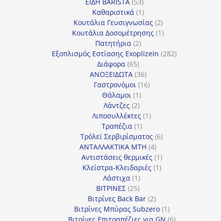
53
προϊόντα
ΕΙΔΗ BARISTA
53
προϊόντα
1
Καθαριστικά
1
προϊόν
2
Κουτάλια Γευσιγνωσίας
2
προϊόντα
1
Κουτάλια Δοσομέτρησης
1
2
προϊόν
Πατητήρια
2
προϊόντα
282
Εξοπλισμός Εστίασης Exoplizein
282
65
προϊόντα
Διάφορα
65
προϊόντα
36
ΑΝΟΞΕΙΔΩΤΑ
36
προϊόντα
16
Γαστρονόμοι
16
1
προϊόντα
Θάλαμοι
1
2
προϊόν
Λάντζες
2
προϊόντα
1
Λιποσυλλέκτες
1
1
προϊόν
Τραπέζια
1
προϊόν
6
Τρόλεϊ Σερβιρίσματος
6
4
προϊόντα
ΑΝΤΑΛΛΑΚΤΙΚΑ MTH
4
προϊόντα
1
Αντιστάσεις θερμικές
1
1
προϊόν
Κλείστρα-Κλειδαριές
1
1
προϊόν
Λάστιχα
1
25
προϊόν
ΒΙΤΡΙΝΕΣ
25
προϊόντα
2
Βιτρίνες Back Bar
2
προϊόντα
1
Βιτρίνες Mπύρας Subzero
1
προϊόν
6
Βιτρίνες Επιτραπέζιες για GN
6