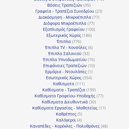
35
προϊόντα
Βάσεις Τραπεζιών
35
προϊόντα
23
Γραφεία - Τραπέζια Συνεδρίου
23
77
προϊόντα
Διακόσμηση - Μικροέπιπλα
77
77
προϊόντα
Διάφορα Μικροέπιπλα
77
προϊόντα
100
Εξοπλισμός Γραφείου
100
186
προϊόντα
Εξωτερικός Χώρος
186
776
προϊόντα
Έπιπλα
776
προϊόντα
6
Έπιπλα TV - Κονσόλες
6
32
προϊόντα
Έπιπλα Σαλονιού
32
προϊόντα
76
Έπιπλα Υπνοδωματίου
76
10
προϊόντα
Επιφάνειες Τραπεζιών
10
1
προϊόντα
Ερμάρια - Ντουλάπες
1
354
προϊόν
Εσωτερικός Χώρος
354
111
προϊόντα
Καθίσματα
111
προϊόντα
199
Καθίσματα - Τραπέζια
199
προϊόντα
77
Καθίσματα Γραφείου-Υποδοχής
77
30
προϊόντα
Καθίσματα Διευθυντικά
30
προϊόντα
17
Καθίσματα Εργασίας - Μαθητείας
17
5
προϊόντα
Καθρέπτες
5
4
προϊόντα
Καλόγεροι
4
προϊόντα
48
Καναπέδες - Καρέκλες - Πολυθρόνες
48