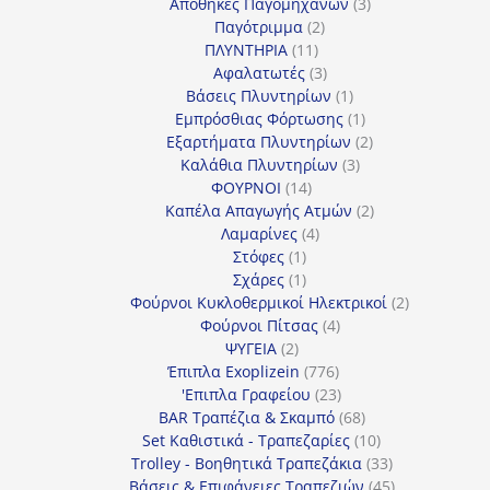
προϊόν
3
Αποθήκες Παγομηχανών
3
2
προϊόντα
Παγότριμμα
2
11
προϊόντα
ΠΛΥΝΤΗΡΙΑ
11
προϊόντα
3
Αφαλατωτές
3
προϊόντα
1
Βάσεις Πλυντηρίων
1
προϊόν
1
Εμπρόσθιας Φόρτωσης
1
προϊόν
2
Εξαρτήματα Πλυντηρίων
2
3
προϊόντα
Καλάθια Πλυντηρίων
3
14
προϊόντα
ΦΟΥΡΝΟΙ
14
προϊόντα
2
Καπέλα Απαγωγής Ατμών
2
4
προϊόντα
Λαμαρίνες
4
1
προϊόντα
Στόφες
1
προϊόν
1
Σχάρες
1
προϊόν
2
Φούρνοι Κυκλοθερμικοί Ηλεκτρικοί
2
4
προϊόντα
Φούρνοι Πίτσας
4
2
προϊόντα
ΨΥΓΕΙΑ
2
προϊόντα
776
Έπιπλα Exoplizein
776
προϊόντα
23
'Επιπλα Γραφείου
23
προϊόντα
68
BAR Τραπέζια & Σκαμπό
68
προϊόντα
10
Set Καθιστικά - Τραπεζαρίες
10
προϊόντα
33
Trolley - Βοηθητικά Τραπεζάκια
33
προϊόντα
45
Βάσεις & Επιφάνειες Τραπεζιών
45