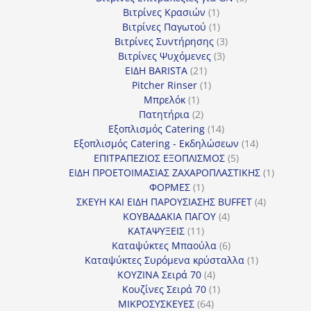
1
προϊόντα
Βιτρίνες Κρασιών
1
προϊόν
1
Βιτρίνες Παγωτού
1
προϊόν
3
Βιτρίνες Συντήρησης
3
3
προϊόντα
Βιτρίνες Ψυχόμενες
3
21
προϊόντα
ΕΙΔΗ BARISTA
21
προϊόντα
1
Pitcher Rinser
1
1
προϊόν
Μπρελόκ
1
προϊόν
2
Πατητήρια
2
προϊόντα
14
Εξοπλισμός Catering
14
προϊόντα
14
Εξοπλισμός Catering - Εκδηλώσεων
14
5
προϊόντα
ΕΠΙΤΡΑΠΕΖΙΟΣ ΕΞΟΠΛΙΣΜΟΣ
5
προϊόντα
1
ΕΙΔΗ ΠΡΟΕΤΟΙΜΑΣΙΑΣ ΖΑΧΑΡΟΠΛΑΣΤΙΚΗΣ
1
1
προϊόν
ΦΟΡΜΕΣ
1
προϊόν
4
ΣΚΕΥΗ ΚΑΙ ΕΙΔΗ ΠΑΡΟΥΣΙΑΣΗΣ BUFFET
4
4
προϊόντα
ΚΟΥΒΑΔΑΚΙΑ ΠΑΓΟΥ
4
11
προϊόντα
ΚΑΤΑΨΥΞΕΙΣ
11
προϊόντα
6
Καταψύκτες Μπαούλα
6
προϊόντα
1
Καταψύκτες Συρόμενα κρύσταλλα
1
4
προϊόν
ΚΟΥΖΙΝΑ Σειρά 70
4
προϊόντα
1
Κουζίνες Σειρά 70
1
64
προϊόν
ΜΙΚΡΟΣΥΣΚΕΥΕΣ
64