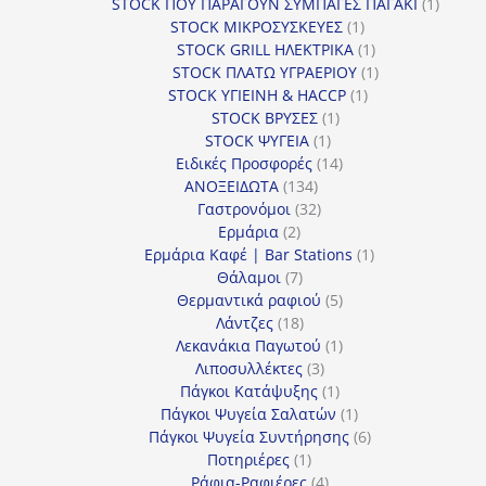
προϊόν
1
STOCK ΠΟΥ ΠΑΡΑΓΟΥΝ ΣΥΜΠΑΓΕΣ ΠΑΓΑΚΙ
1
1
προϊόν
STOCK ΜΙΚΡΟΣΥΣΚΕΥΕΣ
1
προϊόν
1
STOCK GRILL ΗΛΕΚΤΡΙΚΑ
1
προϊόν
1
STOCK ΠΛΑΤΩ ΥΓΡΑΕΡΙΟΥ
1
1
προϊόν
STOCK ΥΓΙΕΙΝΗ & HACCP
1
1
προϊόν
STOCK ΒΡΥΣΕΣ
1
1
προϊόν
STOCK ΨΥΓΕΙΑ
1
προϊόν
14
Ειδικές Προσφορές
14
134
προϊόντα
ΑΝΟΞΕΙΔΩΤΑ
134
προϊόντα
32
Γαστρονόμοι
32
2
προϊόντα
Ερμάρια
2
προϊόντα
1
Ερμάρια Καφέ | Bar Stations
1
7
προϊόν
Θάλαμοι
7
προϊόντα
5
Θερμαντικά ραφιού
5
18
προϊόντα
Λάντζες
18
προϊόντα
1
Λεκανάκια Παγωτού
1
3
προϊόν
Λιποσυλλέκτες
3
προϊόντα
1
Πάγκοι Κατάψυξης
1
προϊόν
1
Πάγκοι Ψυγεία Σαλατών
1
προϊόν
6
Πάγκοι Ψυγεία Συντήρησης
6
1
προϊόντα
Ποτηριέρες
1
προϊόν
4
Ράφια-Ραφιέρες
4