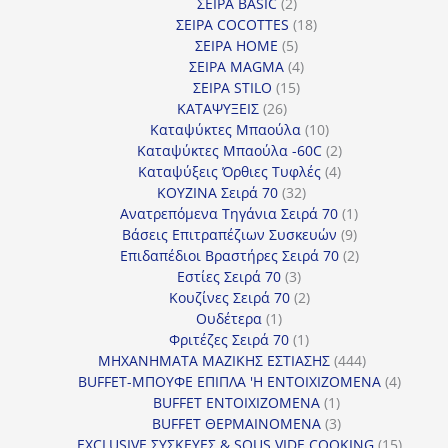
2
προϊόντα
ΣΕΙΡΑ BASIC
2
προϊόντα
18
ΣΕΙΡΑ COCOTTES
18
5
προϊόντα
ΣΕΙΡΑ HOME
5
προϊόντα
4
ΣΕΙΡΑ MAGMA
4
15
προϊόντα
ΣΕΙΡΑ STILO
15
26
προϊόντα
ΚΑΤΑΨΥΞΕΙΣ
26
προϊόντα
10
Καταψύκτες Μπαούλα
10
προϊόντα
2
Καταψύκτες Μπαούλα -60C
2
4
προϊόντα
Καταψύξεις Όρθιες Τυφλές
4
32
προϊόντα
ΚΟΥΖΙΝΑ Σειρά 70
32
προϊόντα
1
Ανατρεπόμενα Τηγάνια Σειρά 70
1
9
προϊόν
Βάσεις Επιτραπέζιων Συσκευών
9
προϊόντα
2
Επιδαπέδιοι Βραστήρες Σειρά 70
2
3
προϊόντα
Εστίες Σειρά 70
3
προϊόντα
2
Κουζίνες Σειρά 70
2
1
προϊόντα
Ουδέτερα
1
προϊόν
1
Φριτέζες Σειρά 70
1
προϊόν
444
ΜΗΧΑΝΗΜΑΤΑ ΜΑΖΙΚΗΣ ΕΣΤΙΑΣΗΣ
444
προϊόντα
4
BUFFET-ΜΠΟΥΦΕ ΕΠΙΠΛΑ 'Η ΕΝΤΟΙΧΙΖΟΜΕΝΑ
4
1
προϊόν
BUFFET ΕΝΤΟΙΧΙΖΟΜΕΝΑ
1
προϊόν
3
BUFFET ΘΕΡΜΑΙΝΟΜΕΝΑ
3
προϊόντα
15
EXCLUSIVE ΣΥΣΚΕΥΕΣ & SOUS VIDE COOKING
15