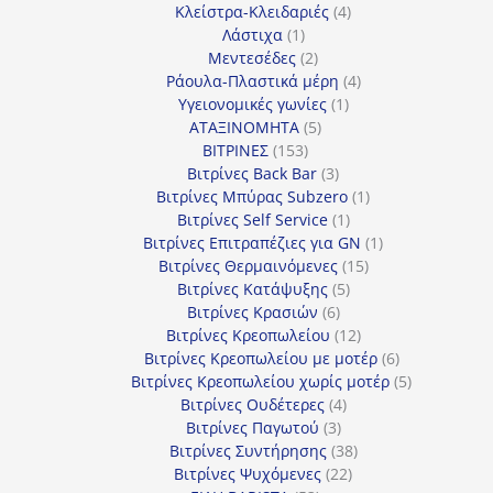
4
προϊόν
Κλείστρα-Κλειδαριές
4
1
προϊόντα
Λάστιχα
1
προϊόν
2
Μεντεσέδες
2
προϊόντα
4
Ράουλα-Πλαστικά μέρη
4
1
προϊόντα
Υγειονομικές γωνίες
1
5
προϊόν
ΑΤΑΞΙΝΟΜΗΤΑ
5
153
προϊόντα
ΒΙΤΡΙΝΕΣ
153
προϊόντα
3
Βιτρίνες Back Bar
3
προϊόντα
1
Βιτρίνες Mπύρας Subzero
1
1
προϊόν
Βιτρίνες Self Service
1
προϊόν
1
Βιτρίνες Επιτραπέζιες για GN
1
15
προϊόν
Βιτρίνες Θερμαινόμενες
15
5
προϊόντα
Βιτρίνες Κατάψυξης
5
6
προϊόντα
Βιτρίνες Κρασιών
6
προϊόντα
12
Βιτρίνες Κρεοπωλείου
12
προϊόντα
6
Βιτρίνες Κρεοπωλείου με μοτέρ
6
προϊόντα
5
Βιτρίνες Κρεοπωλείου χωρίς μοτέρ
5
4
προϊόντα
Βιτρίνες Ουδέτερες
4
3
προϊόντα
Βιτρίνες Παγωτού
3
προϊόντα
38
Βιτρίνες Συντήρησης
38
22
προϊόντα
Βιτρίνες Ψυχόμενες
22