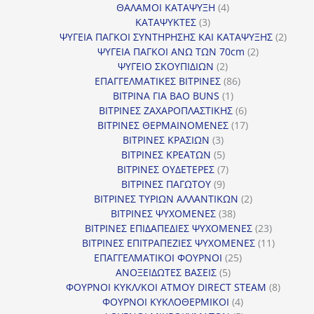
προϊόν
4
ΘΑΛΑΜΟΙ ΚΑΤΑΨΥΞΗ
4
3
προϊόντα
ΚΑΤΑΨΥΚΤΕΣ
3
προϊόντα
2
ΨΥΓΕΙΑ ΠΑΓΚΟΙ ΣΥΝΤΗΡΗΣΗΣ ΚΑΙ ΚΑΤΑΨΥΞΗΣ
2
2
προϊό
ΨΥΓΕΙΑ ΠΑΓΚΟΙ ΑΝΩ ΤΩΝ 70cm
2
2
προϊόντα
ΨΥΓΕΙΟ ΣΚΟΥΠΙΔΙΩΝ
2
προϊόντα
86
ΕΠΑΓΓΕΛΜΑΤΙΚΕΣ ΒΙΤΡΙΝΕΣ
86
1
προϊόντα
ΒΙΤΡΙΝΑ ΓΙΑ BAO BUNS
1
προϊόν
6
ΒΙΤΡΙΝΕΣ ΖΑΧΑΡΟΠΛΑΣΤΙΚΗΣ
6
προϊόντα
17
ΒΙΤΡΙΝΕΣ ΘΕΡΜΑΙΝΟΜΕΝΕΣ
17
3
προϊόντα
ΒΙΤΡΙΝΕΣ ΚΡΑΣΙΩΝ
3
προϊόντα
5
ΒΙΤΡΙΝΕΣ ΚΡΕΑΤΩΝ
5
προϊόντα
7
ΒΙΤΡΙΝΕΣ ΟΥΔΕΤΕΡΕΣ
7
9
προϊόντα
ΒΙΤΡΙΝΕΣ ΠΑΓΩΤΟΥ
9
προϊόντα
2
ΒΙΤΡΙΝΕΣ ΤΥΡΙΩΝ ΑΛΛΑΝΤΙΚΩΝ
2
38
προϊόντα
ΒΙΤΡΙΝΕΣ ΨΥΧΟΜΕΝΕΣ
38
προϊόντα
23
ΒΙΤΡΙΝΕΣ ΕΠΙΔΑΠΕΔΙΕΣ ΨΥΧΟΜΕΝΕΣ
23
προϊόντα
11
ΒΙΤΡΙΝΕΣ ΕΠΙΤΡΑΠΕΖΙΕΣ ΨΥΧΟΜΕΝΕΣ
11
25
προϊόντ
ΕΠΑΓΓΕΛΜΑΤΙΚΟΙ ΦΟΥΡΝΟΙ
25
5
προϊόντα
ΑΝΟΞΕΙΔΩΤΕΣ ΒΑΣΕΙΣ
5
προϊόντα
8
ΦΟΥΡΝΟΙ ΚΥΚΛ/ΚΟΙ ΑΤΜΟΥ DIRECT STEAM
8
4
προϊόν
ΦΟΥΡΝΟΙ ΚΥΚΛΟΘΕΡΜΙΚΟΙ
4