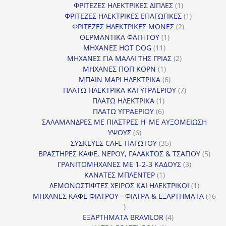
προϊόν
1
ΦΡΙΤΕΖΕΣ ΗΛΕΚΤΡΙΚΕΣ ΔΙΠΛΕΣ
1
προϊόν
1
ΦΡΙΤΕΖΕΣ ΗΛΕΚΤΡΙΚΕΣ ΕΠΑΓΩΓΙΚΕΣ
1
2
προϊόν
ΦΡΙΤΕΖΕΣ ΗΛΕΚΤΡΙΚΕΣ ΜΟΝΕΣ
2
1
προϊόντα
ΘΕΡΜΑΝΤΙΚΑ ΦΑΓΗΤΟΥ
1
11
προϊόν
ΜΗΧΑΝΕΣ HOT DOG
11
προϊόντα
2
ΜΗΧΑΝΕΣ ΓΙΑ ΜΑΛΛΙ ΤΗΣ ΓΡΙΑΣ
2
1
προϊόντα
ΜΗΧΑΝΕΣ ΠΟΠ ΚΟΡΝ
1
προϊόν
6
ΜΠΑΙΝ ΜΑΡΙ ΗΛΕΚΤΡΙΚΑ
6
προϊόντα
7
ΠΛΑΤΩ ΗΛΕΚΤΡΙΚΑ ΚΑΙ ΥΓΡΑΕΡΙΟΥ
7
1
προϊόντα
ΠΛΑΤΩ ΗΛΕΚΤΡΙΚΑ
1
6
προϊόν
ΠΛΑΤΩ ΥΓΡΑΕΡΙΟΥ
6
προϊόντα
ΣΑΛΑΜΑΝΔΡΕΣ ΜΕ ΠΙΑΣΤΡΕΣ Η' ΜΕ ΑΥΞΟΜΕΙΩΣΗ
6
ΥΨΟΥΣ
6
προϊόντα
35
ΣΥΣΚΕΥΕΣ CAFE-ΠΑΓΩΤΟΥ
35
προϊόντα
5
ΒΡΑΣΤΗΡΕΣ ΚΑΦΕ, ΝΕΡΟΥ, ΓΑΛΑΚΤΟΣ & ΤΣΑΓΙΟΥ
5
3
προϊ
ΓΡΑΝΙΤΟΜΗΧΑΝΕΣ ΜΕ 1-2-3 ΚΑΔΟΥΣ
3
1
προϊόντα
ΚΑΝΑΤΕΣ ΜΠΛΕΝΤΕΡ
1
προϊόν
1
ΛΕΜΟΝΟΣΤΙΦΤΕΣ ΧΕΙΡΟΣ ΚΑΙ ΗΛΕΚΤΡΙΚΟΙ
1
προϊόν
ΜΗΧΑΝΕΣ ΚΑΦΕ ΦΙΛΤΡΟΥ - ΦΙΛΤΡΑ & ΕΞΑΡΤΗΜΑΤΑ
16
16
προϊόντα
4
ΕΞΑΡΤΗΜΑΤΑ BRAVILOR
4