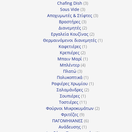
3
προϊόντα
Chafing Dish
3
3
προϊόντα
Sous Vide
3
προϊόντα
3
Αποχυμωτές & Στίφτες
3
3
προϊόντα
Βραστήρες
3
προϊόντα
2
Διανεμητές
2
προϊόντα
2
Εργαλεία Κουζίνας
2
προϊόντα
1
Θερμαινόμενοι διανεμητές
1
1
προϊόν
Καφετιέρες
1
2
προϊόν
Κρεπιέρες
2
προϊόντα
1
Μπαιν Μαρί
1
4
προϊόν
Μπλέντερ
4
3
προϊόντα
Πλατώ
3
προϊόντα
1
Πολυκοπτικά
1
προϊόν
1
Ραφιέρες Χρωμίου
1
2
προϊόν
Σαλαμάνδρες
2
1
προϊόντα
Σουπιέρες
1
προϊόν
11
Τοστιέρες
11
προϊόντα
2
Φούρνοι Μικροκυμάτων
2
9
προϊόντα
Φριτέζες
9
προϊόντα
6
ΠΑΓΟΜΗΧΑΝΕΣ
6
1
προϊόντα
Ανάδευσης
1