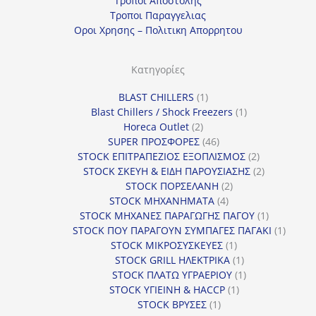
Τροποι Αποστολης
η
Τροποι Παραγγελιας
γ
Οροι Χρησης – Πολιτικη Απορρητου
ο
ρ
Κατηγορίες
ί
1
BLAST CHILLERS
1
α
προϊόν
1
Blast Chillers / Shock Freezers
1
2
προϊόν
Horeca Outlet
2
προϊόντα
46
SUPER ΠΡΟΣΦΟΡΕΣ
46
προϊόντα
2
STOCK ΕΠΙΤΡΑΠΕΖΙΟΣ ΕΞΟΠΛΙΣΜΟΣ
2
προϊόντα
2
STOCK ΣΚΕΥΗ & ΕΙΔΗ ΠΑΡΟΥΣΙΑΣΗΣ
2
2
προϊόντα
STOCK ΠΟΡΣΕΛΑΝΗ
2
4
προϊόντα
STOCK ΜΗΧΑΝΗΜΑΤΑ
4
προϊόντα
1
STOCK ΜΗΧΑΝΕΣ ΠΑΡΑΓΩΓΗΣ ΠΑΓΟΥ
1
προϊόν
1
STOCK ΠΟΥ ΠΑΡΑΓΟΥΝ ΣΥΜΠΑΓΕΣ ΠΑΓΑΚΙ
1
1
προϊόν
STOCK ΜΙΚΡΟΣΥΣΚΕΥΕΣ
1
προϊόν
1
STOCK GRILL ΗΛΕΚΤΡΙΚΑ
1
προϊόν
1
STOCK ΠΛΑΤΩ ΥΓΡΑΕΡΙΟΥ
1
1
προϊόν
STOCK ΥΓΙΕΙΝΗ & HACCP
1
1
προϊόν
STOCK ΒΡΥΣΕΣ
1