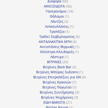
65
προϊόντα
Διάφορα
65
προϊόντα
36
ΑΝΟΞΕΙΔΩΤΑ
36
προϊόντα
16
Γαστρονόμοι
16
1
προϊόντα
Θάλαμοι
1
2
προϊόν
Λάντζες
2
προϊόντα
1
Λιποσυλλέκτες
1
1
προϊόν
Τραπέζια
1
προϊόν
6
Τρόλεϊ Σερβιρίσματος
6
4
προϊόντα
ΑΝΤΑΛΛΑΚΤΙΚΑ MTH
4
προϊόντα
1
Αντιστάσεις θερμικές
1
1
προϊόν
Κλείστρα-Κλειδαριές
1
1
προϊόν
Λάστιχα
1
25
προϊόν
ΒΙΤΡΙΝΕΣ
25
προϊόντα
2
Βιτρίνες Back Bar
2
προϊόντα
1
Βιτρίνες Mπύρας Subzero
1
προϊόν
6
Βιτρίνες Επιτραπέζιες για GN
6
1
προϊόντα
Βιτρίνες Κρασιών
1
προϊόν
1
Βιτρίνες Παγωτού
1
προϊόν
3
Βιτρίνες Συντήρησης
3
3
προϊόντα
Βιτρίνες Ψυχόμενες
3
21
προϊόντα
ΕΙΔΗ BARISTA
21
προϊόντα
1
Pitcher Rinser
1