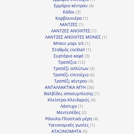
4
προϊόν
Ερμάριο κέντρου
4
3
προϊόντα
Κάδοι
3
προϊόντα
1
Καρβουνιέρα
1
1
προϊόν
ΛΑΝΤΖΕΣ
1
προϊόν
1
ΛΑΝΤΖΕΣ ΑΝΟΙΧΤΕΣ
1
προϊόν
1
ΛΑΝΤΖΕΣ ΑΝΟΙΧΤΕΣ ΜΟΝΕΣ
1
1
προϊόν
Μπαιν μαρι s/s
1
προϊόν
1
Σταθμός cocktail
1
3
προϊόν
Συρτάρια καφέ
3
12
προϊόντα
Τραπέζια
12
προϊόντα
2
Τραπέζι απλύτων
2
προϊόντα
6
Τραπέζι επιτοίχιο
6
4
προϊόντα
Τραπέζι κέντρου
4
προϊόντα
36
ΑΝΤΑΛΛΑΚΤΙΚΑ MTH
36
προϊόντα
1
Βαλβίδες αποσυμπίεσης
1
4
προϊόν
Κλείστρα-Κλειδαριές
4
1
προϊόντα
Λάστιχα
1
προϊόν
2
Μεντεσέδες
2
προϊόντα
4
Ράουλα-Πλαστικά μέρη
4
1
προϊόντα
Υγειονομικές γωνίες
1
5
προϊόν
ΑΤΑΞΙΝΟΜΗΤΑ
5