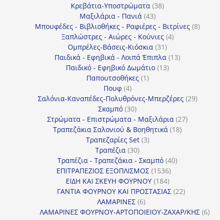
38
προϊόν
Κρεβάτια-Υποστρώματα
38
43
προϊόντα
Μαξιλάρια - Πανιά
43
προϊόντα
8
Μπουφέδες - Βιβλιοθήκες - Ραφιέρες - Βιτρίνες
8
4
προϊό
Ξαπλώστρες - Αιώρες - Κούνιες
4
31
προϊόντα
Ομπρέλες-Βάσεις-Κιόσκια
31
προϊόντα
13
Παιδικά - Εφηβικά - Λοιπά Έπιπλα
13
13
προϊόντα
Παιδικό - Εφηβικό Δωμάτιο
13
1
προϊόντα
Παπουτσοθήκες
1
4
προϊόν
Πουφ
4
προϊόντα
29
Σαλόνια-Καναπέδες-Πολυθρόνες-Μπερζέρες
29
30
προϊόν
Σκαμπό
30
προϊόντα
27
Στρώματα - Επιστρώματα - Μαξιλάρια
27
18
προϊόντα
Τραπεζάκια Σαλονιού & Βοηθητικά
18
3
προϊόντα
Τραπεζαρίες Set
3
30
προϊόντα
Τραπέζια
30
προϊόντα
40
Τραπέζια - Τραπεζάκια - Σκαμπό
40
1536
προϊόντα
ΕΠΙΤΡΑΠΕΖΙΟΣ ΕΞΟΠΛΙΣΜΟΣ
1536
184
προϊόντα
ΕΙΔΗ ΚΑΙ ΣΚΕΥΗ ΦΟΥΡΝΟΥ
184
προϊόντα
22
ΓΑΝΤΙΑ ΦΟΥΡΝΟΥ ΚΑΙ ΠΡΟΣΤΑΣΙΑΣ
22
6
προϊόντα
ΛΑΜΑΡΙΝΕΣ
6
προϊόντα
6
ΛΑΜΑΡΙΝΕΣ ΦΟΥΡΝΟΥ-ΑΡΤΟΠΟΙΕΙΟΥ-ΖΑΧΑΡ/ΚΗΣ
6