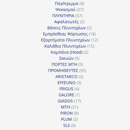
προϊόντα
8
Παγότριμμα
8
27
προϊόντα
Ψεκασμού
27
57
προϊόντα
ΠΛΥΝΤΗΡΙΑ
57
προϊόντα
2
Αφαλατωτές
2
προϊόντα
2
Βάσεις Πλυντηρίων
2
προϊόντα
18
Εμπρόσθιας Φόρτωσης
18
προϊόντα
12
Εξαρτήματα Πλυντηρίων
12
15
προϊόντα
Καλάθια Πλυντηρίων
15
2
προϊόντα
Καμπάνα (Hood)
2
5
προϊόντα
Σκευών
5
προϊόντα
3
ΠΟΡΤΕΣ MTH
3
προϊόντα
92
ΠΡΟΜΗΘΕΥΤΕΣ
92
2
προϊόντα
ARISTARCO
2
3
προϊόντα
EFFEUNO
3
4
προϊόντα
FRIGUS
4
προϊόντα
1
GALORE
1
προϊόν
17
GIADOS
17
21
προϊόντα
MTH
21
προϊόντα
8
PIRON
8
2
προϊόντα
PLUM
2
6
προϊόντα
SLS
6