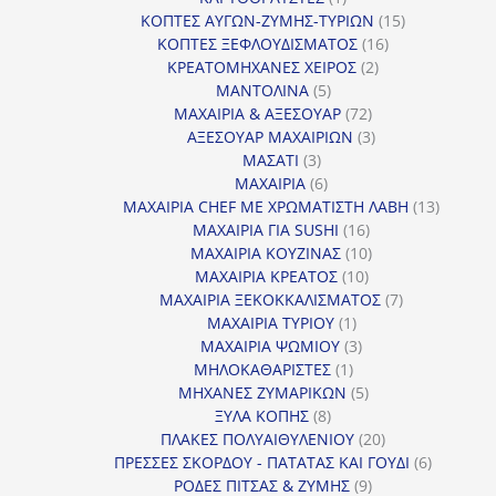
προϊόν
15
ΚΟΠΤΕΣ ΑΥΓΩΝ-ΖΥΜΗΣ-ΤΥΡΙΩΝ
15
16
προϊόντα
ΚΟΠΤΕΣ ΞΕΦΛΟΥΔΙΣΜΑΤΟΣ
16
2
προϊόντα
ΚΡΕΑΤΟΜΗΧΑΝΕΣ ΧΕΙΡΟΣ
2
5
προϊόντα
ΜΑΝΤΟΛΙΝΑ
5
προϊόντα
72
ΜΑΧΑΙΡΙΑ & ΑΞΕΣΟΥΑΡ
72
προϊόντα
3
ΑΞΕΣΟΥΑΡ ΜΑΧΑΙΡΙΩΝ
3
3
προϊόντα
ΜΑΣΑΤΙ
3
προϊόντα
6
ΜΑΧΑΙΡΙΑ
6
προϊόντα
13
ΜΑΧΑΙΡΙΑ CHEF ΜΕ ΧΡΩΜΑΤΙΣΤΗ ΛΑΒΗ
13
16
προϊόντ
ΜΑΧΑΙΡΙΑ ΓΙΑ SUSHI
16
προϊόντα
10
ΜΑΧΑΙΡΙΑ ΚΟΥΖΙΝΑΣ
10
10
προϊόντα
ΜΑΧΑΙΡΙΑ ΚΡΕΑΤΟΣ
10
προϊόντα
7
ΜΑΧΑΙΡΙΑ ΞΕΚΟΚΚΑΛΙΣΜΑΤΟΣ
7
1
προϊόντα
ΜΑΧΑΙΡΙΑ ΤΥΡΙΟΥ
1
προϊόν
3
ΜΑΧΑΙΡΙΑ ΨΩΜΙΟΥ
3
1
προϊόντα
ΜΗΛΟΚΑΘΑΡΙΣΤΕΣ
1
προϊόν
5
ΜΗΧΑΝΕΣ ΖΥΜΑΡΙΚΩΝ
5
8
προϊόντα
ΞΥΛΑ ΚΟΠΗΣ
8
προϊόντα
20
ΠΛΑΚΕΣ ΠΟΛΥΑΙΘΥΛΕΝΙΟΥ
20
προϊόντα
6
ΠΡΕΣΣΕΣ ΣΚΟΡΔΟΥ - ΠΑΤΑΤΑΣ ΚΑΙ ΓΟΥΔΙ
6
9
προϊόντα
ΡΟΔΕΣ ΠΙΤΣΑΣ & ΖΥΜΗΣ
9