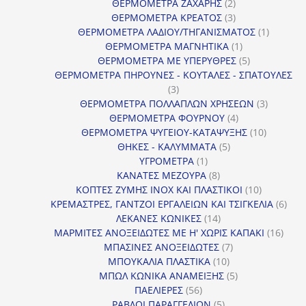
2
προϊόν
ΘΕΡΜΟΜΕΤΡΑ ΖΑΧΑΡΗΣ
2
προϊόντα
3
ΘΕΡΜΟΜΕΤΡΑ ΚΡΕΑΤΟΣ
3
προϊόντα
1
ΘΕΡΜΟΜΕΤΡΑ ΛΑΔΙΟΥ/ΤΗΓΑΝΙΣΜΑΤΟΣ
1
1
προϊόν
ΘΕΡΜΟΜΕΤΡΑ ΜΑΓΝΗΤΙΚΑ
1
προϊόν
5
ΘΕΡΜΟΜΕΤΡΑ ΜΕ ΥΠΕΡΥΘΡΕΣ
5
προϊόντα
ΘΕΡΜΟΜΕΤΡΑ ΠΗΡΟΥΝΕΣ - ΚΟΥΤΑΛΕΣ - ΣΠΑΤΟΥΛΕΣ
3
3
προϊόντα
3
ΘΕΡΜΟΜΕΤΡΑ ΠΟΛΛΑΠΛΩΝ ΧΡΗΣΕΩΝ
3
4
προϊόντ
ΘΕΡΜΟΜΕΤΡΑ ΦΟΥΡΝΟΥ
4
προϊόντα
10
ΘΕΡΜΟΜΕΤΡΑ ΨΥΓΕΙΟΥ-ΚΑΤΑΨΥΞΗΣ
10
5
προϊόντα
ΘΗΚΕΣ - ΚΑΛΥΜΜΑΤΑ
5
1
προϊόντα
ΥΓΡΟΜΕΤΡΑ
1
προϊόν
8
ΚΑΝΑΤΕΣ ΜΕΖΟΥΡΑ
8
προϊόντα
10
ΚΟΠΤΕΣ ΖΥΜΗΣ INOX ΚΑΙ ΠΛΑΣΤΙΚΟΙ
10
προϊόντα
6
ΚΡΕΜΑΣΤΡΕΣ, ΓΑΝΤΖΟΙ ΕΡΓΑΛΕΙΩΝ ΚΑΙ ΤΣΙΓΚΕΛΙΑ
6
14
προϊ
ΛΕΚΑΝΕΣ ΚΩΝΙΚΕΣ
14
προϊόντα
16
ΜΑΡΜΙΤΕΣ ΑΝΟΞΕΙΔΩΤΕΣ ΜΕ Η' ΧΩΡΙΣ ΚΑΠΑΚΙ
16
7
προϊ
ΜΠΑΣΙΝΕΣ ΑΝΟΞΕΙΔΩΤΕΣ
7
10
προϊόντα
ΜΠΟΥΚΑΛΙΑ ΠΛΑΣΤΙΚΑ
10
προϊόντα
5
ΜΠΩΛ ΚΩΝΙΚΑ ΑΝΑΜΕΙΞΗΣ
5
56
προϊόντα
ΠΑΕΛΙΕΡΕΣ
56
προϊόντα
5
ΡΑΒΔΟΙ ΠΑΡΑΓΓΕΛΙΩΝ
5