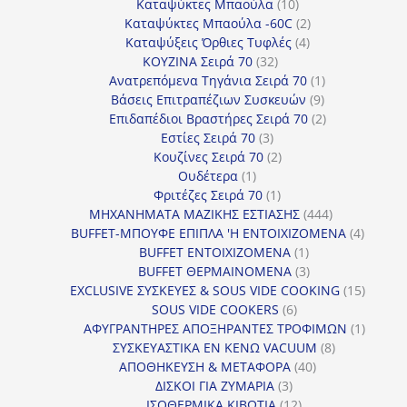
προϊόντα
10
Καταψύκτες Μπαούλα
10
προϊόντα
2
Καταψύκτες Μπαούλα -60C
2
4
προϊόντα
Καταψύξεις Όρθιες Τυφλές
4
32
προϊόντα
ΚΟΥΖΙΝΑ Σειρά 70
32
προϊόντα
1
Ανατρεπόμενα Τηγάνια Σειρά 70
1
9
προϊόν
Βάσεις Επιτραπέζιων Συσκευών
9
προϊόντα
2
Επιδαπέδιοι Βραστήρες Σειρά 70
2
3
προϊόντα
Εστίες Σειρά 70
3
προϊόντα
2
Κουζίνες Σειρά 70
2
1
προϊόντα
Ουδέτερα
1
προϊόν
1
Φριτέζες Σειρά 70
1
προϊόν
444
ΜΗΧΑΝΗΜΑΤΑ ΜΑΖΙΚΗΣ ΕΣΤΙΑΣΗΣ
444
προϊόντα
4
BUFFET-ΜΠΟΥΦΕ ΕΠΙΠΛΑ 'Η ΕΝΤΟΙΧΙΖΟΜΕΝΑ
4
1
προϊόν
BUFFET ΕΝΤΟΙΧΙΖΟΜΕΝΑ
1
προϊόν
3
BUFFET ΘΕΡΜΑΙΝΟΜΕΝΑ
3
προϊόντα
15
EXCLUSIVE ΣΥΣΚΕΥΕΣ & SOUS VIDE COOKING
15
6
προϊόν
SOUS VIDE COOKERS
6
προϊόντα
1
ΑΦΥΓΡΑΝΤΗΡΕΣ ΑΠΟΞΗΡΑΝΤΕΣ ΤΡΟΦΙΜΩΝ
1
8
προϊόν
ΣΥΣΚΕΥΑΣΤΙΚΑ ΕΝ ΚΕΝΩ VACUUM
8
40
προϊόντα
ΑΠΟΘΗΚΕΥΣΗ & ΜΕΤΑΦΟΡΑ
40
3
προϊόντα
ΔΙΣΚΟΙ ΓΙΑ ΖΥΜΑΡΙΑ
3
προϊόντα
12
ΙΣΟΘΕΡΜΙΚΑ ΚΙΒΩΤΙΑ
12