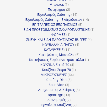
1
προϊόν
Μπρελόκ
1
προϊόν
2
Πατητήρια
2
προϊόντα
14
Εξοπλισμός Catering
14
προϊόντα
14
Εξοπλισμός Catering - Εκδηλώσεων
14
5
προϊόντα
ΕΠΙΤΡΑΠΕΖΙΟΣ ΕΞΟΠΛΙΣΜΟΣ
5
προϊόντα
1
ΕΙΔΗ ΠΡΟΕΤΟΙΜΑΣΙΑΣ ΖΑΧΑΡΟΠΛΑΣΤΙΚΗΣ
1
1
προϊόν
ΦΟΡΜΕΣ
1
προϊόν
4
ΣΚΕΥΗ ΚΑΙ ΕΙΔΗ ΠΑΡΟΥΣΙΑΣΗΣ BUFFET
4
4
προϊόντα
ΚΟΥΒΑΔΑΚΙΑ ΠΑΓΟΥ
4
11
προϊόντα
ΚΑΤΑΨΥΞΕΙΣ
11
προϊόντα
6
Καταψύκτες Μπαούλα
6
προϊόντα
1
Καταψύκτες Συρόμενα κρύσταλλα
1
4
προϊόν
ΚΟΥΖΙΝΑ Σειρά 70
4
προϊόντα
1
Κουζίνες Σειρά 70
1
64
προϊόν
ΜΙΚΡΟΣΥΣΚΕΥΕΣ
64
3
προϊόντα
Chafing Dish
3
3
προϊόντα
Sous Vide
3
προϊόντα
3
Αποχυμωτές & Στίφτες
3
3
προϊόντα
Βραστήρες
3
προϊόντα
2
Διανεμητές
2
προϊόντα
2
Εργαλεία Κουζίνας
2