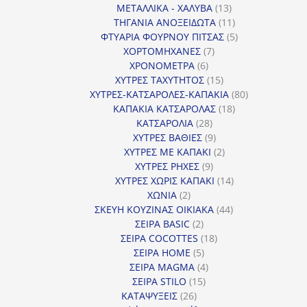
13
προϊόντα
ΜΕΤΑΛΛΙΚΑ - ΧΑΛΥΒΑ
13
προϊόντα
11
ΤΗΓΑΝΙΑ ΑΝΟΞΕΙΔΩΤΑ
11
προϊόντα
5
ΦΤΥΑΡΙΑ ΦΟΥΡΝΟΥ ΠΙΤΣΑΣ
5
7
προϊόντα
ΧΟΡΤΟΜΗΧΑΝΕΣ
7
6
προϊόντα
ΧΡΟΝΟΜΕΤΡΑ
6
προϊόντα
15
ΧΥΤΡΕΣ ΤΑΧΥΤΗΤΟΣ
15
προϊόντα
80
ΧΥΤΡΕΣ-ΚΑΤΣΑΡΟΛΕΣ-ΚΑΠΑΚΙΑ
80
18
προϊόντα
ΚΑΠΑΚΙΑ ΚΑΤΣΑΡΟΛΑΣ
18
28
προϊόντα
ΚΑΤΣΑΡΟΛΙΑ
28
προϊόντα
9
ΧΥΤΡΕΣ ΒΑΘΙΕΣ
9
προϊόντα
2
ΧΥΤΡΕΣ ΜΕ ΚΑΠΑΚΙ
2
9
προϊόντα
ΧΥΤΡΕΣ ΡΗΧΕΣ
9
προϊόντα
14
ΧΥΤΡΕΣ ΧΩΡΙΣ ΚΑΠΑΚΙ
14
2
προϊόντα
ΧΩΝΙΑ
2
προϊόντα
44
ΣΚΕΥΗ ΚΟΥΖΙΝΑΣ ΟΙΚΙΑΚΑ
44
2
προϊόντα
ΣΕΙΡΑ BASIC
2
προϊόντα
18
ΣΕΙΡΑ COCOTTES
18
5
προϊόντα
ΣΕΙΡΑ HOME
5
προϊόντα
4
ΣΕΙΡΑ MAGMA
4
15
προϊόντα
ΣΕΙΡΑ STILO
15
26
προϊόντα
ΚΑΤΑΨΥΞΕΙΣ
26