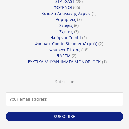
προϊόντα
28
STALGAST
28
66
προϊόντα
ΦΟΥΡΝΟΙ
66
προϊόντα
1
Καπέλα Απαγωγής Ατμών
1
5
προϊόν
Λαμαρίνες
5
6
προϊόντα
Στόφες
6
προϊόντα
3
Σχάρες
3
προϊόντα
2
Φούρνοι Combi
2
προϊόντα
2
Φούρνοι Combi Steamer (Ατμού)
2
18
προϊόντα
Φούρνοι Πίτσας
18
2
προϊόντα
ΨΥΓΕΙΑ
2
προϊόντα
1
ΨΥΚΤΙΚΑ ΜΗΧΑΝΗΜΑΤΑ MONOBLOCK
1
προϊόν
Subscribe
SUBSCRIBE