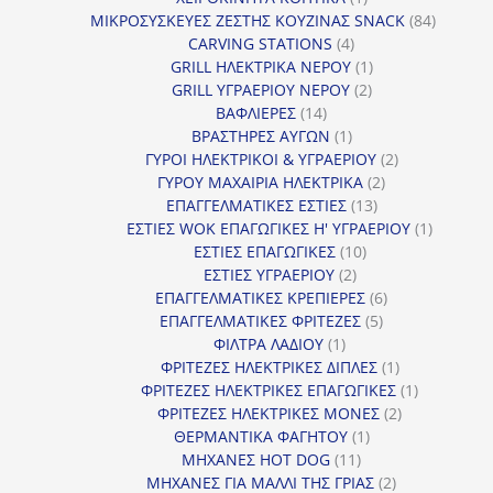
προϊόν
84
ΜΙΚΡΟΣΥΣΚΕΥΕΣ ΖΕΣΤΗΣ ΚΟΥΖΙΝΑΣ SNACK
84
4
προϊόντ
CARVING STATIONS
4
προϊόντα
1
GRILL ΗΛΕΚΤΡΙΚΑ ΝΕΡΟΥ
1
2
προϊόν
GRILL ΥΓΡΑΕΡΙΟΥ ΝΕΡΟΥ
2
14
προϊόντα
ΒΑΦΛΙΕΡΕΣ
14
προϊόντα
1
ΒΡΑΣΤΗΡΕΣ ΑΥΓΩΝ
1
προϊόν
2
ΓΥΡΟΙ ΗΛΕΚΤΡΙΚΟΙ & ΥΓΡΑΕΡΙΟΥ
2
2
προϊόντα
ΓΥΡΟΥ ΜΑΧΑΙΡΙΑ ΗΛΕΚΤΡΙΚΑ
2
13
προϊόντα
ΕΠΑΓΓΕΛΜΑΤΙΚΕΣ ΕΣΤΙΕΣ
13
προϊόντα
1
ΕΣΤΙΕΣ WOK ΕΠΑΓΩΓΙΚΕΣ Η' ΥΓΡΑΕΡΙΟΥ
1
10
προϊόν
ΕΣΤΙΕΣ ΕΠΑΓΩΓΙΚΕΣ
10
2
προϊόντα
ΕΣΤΙΕΣ ΥΓΡΑΕΡΙΟΥ
2
προϊόντα
6
ΕΠΑΓΓΕΛΜΑΤΙΚΕΣ ΚΡΕΠΙΕΡΕΣ
6
5
προϊόντα
ΕΠΑΓΓΕΛΜΑΤΙΚΕΣ ΦΡΙΤΕΖΕΣ
5
1
προϊόντα
ΦΙΛΤΡΑ ΛΑΔΙΟΥ
1
προϊόν
1
ΦΡΙΤΕΖΕΣ ΗΛΕΚΤΡΙΚΕΣ ΔΙΠΛΕΣ
1
προϊόν
1
ΦΡΙΤΕΖΕΣ ΗΛΕΚΤΡΙΚΕΣ ΕΠΑΓΩΓΙΚΕΣ
1
2
προϊόν
ΦΡΙΤΕΖΕΣ ΗΛΕΚΤΡΙΚΕΣ ΜΟΝΕΣ
2
1
προϊόντα
ΘΕΡΜΑΝΤΙΚΑ ΦΑΓΗΤΟΥ
1
11
προϊόν
ΜΗΧΑΝΕΣ HOT DOG
11
προϊόντα
2
ΜΗΧΑΝΕΣ ΓΙΑ ΜΑΛΛΙ ΤΗΣ ΓΡΙΑΣ
2