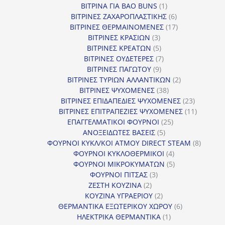
1
προϊόντα
ΒΙΤΡΙΝΑ ΓΙΑ BAO BUNS
1
προϊόν
6
ΒΙΤΡΙΝΕΣ ΖΑΧΑΡΟΠΛΑΣΤΙΚΗΣ
6
προϊόντα
17
ΒΙΤΡΙΝΕΣ ΘΕΡΜΑΙΝΟΜΕΝΕΣ
17
3
προϊόντα
ΒΙΤΡΙΝΕΣ ΚΡΑΣΙΩΝ
3
προϊόντα
5
ΒΙΤΡΙΝΕΣ ΚΡΕΑΤΩΝ
5
προϊόντα
7
ΒΙΤΡΙΝΕΣ ΟΥΔΕΤΕΡΕΣ
7
9
προϊόντα
ΒΙΤΡΙΝΕΣ ΠΑΓΩΤΟΥ
9
προϊόντα
2
ΒΙΤΡΙΝΕΣ ΤΥΡΙΩΝ ΑΛΛΑΝΤΙΚΩΝ
2
38
προϊόντα
ΒΙΤΡΙΝΕΣ ΨΥΧΟΜΕΝΕΣ
38
προϊόντα
23
ΒΙΤΡΙΝΕΣ ΕΠΙΔΑΠΕΔΙΕΣ ΨΥΧΟΜΕΝΕΣ
23
προϊόντα
11
ΒΙΤΡΙΝΕΣ ΕΠΙΤΡΑΠΕΖΙΕΣ ΨΥΧΟΜΕΝΕΣ
11
25
προϊόντ
ΕΠΑΓΓΕΛΜΑΤΙΚΟΙ ΦΟΥΡΝΟΙ
25
5
προϊόντα
ΑΝΟΞΕΙΔΩΤΕΣ ΒΑΣΕΙΣ
5
προϊόντα
8
ΦΟΥΡΝΟΙ ΚΥΚΛ/ΚΟΙ ΑΤΜΟΥ DIRECT STEAM
8
4
προϊόν
ΦΟΥΡΝΟΙ ΚΥΚΛΟΘΕΡΜΙΚΟΙ
4
προϊόντα
5
ΦΟΥΡΝΟΙ ΜΙΚΡΟΚΥΜΑΤΩΝ
5
3
προϊόντα
ΦΟΥΡΝΟΙ ΠΙΤΣΑΣ
3
2
προϊόντα
ΖΕΣΤΗ ΚΟΥΖΙΝΑ
2
προϊόντα
2
ΚΟΥΖΙΝΑ ΥΓΡΑΕΡΙΟΥ
2
προϊόντα
6
ΘΕΡΜΑΝΤΙΚΑ ΕΞΩΤΕΡΙΚΟΥ ΧΩΡΟΥ
6
1
προϊόντα
ΗΛΕΚΤΡΙΚΑ ΘΕΡΜΑΝΤΙΚΑ
1