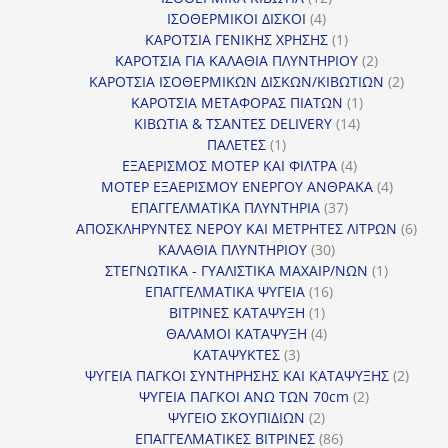
4
προϊόντα
ΙΣΟΘΕΡΜΙΚΟΙ ΔΙΣΚΟΙ
4
προϊόντα
1
ΚΑΡΟΤΣΙΑ ΓΕΝΙΚΗΣ ΧΡΗΣΗΣ
1
προϊόν
2
ΚΑΡΟΤΣΙΑ ΓΙΑ ΚΑΛΑΘΙΑ ΠΛΥΝΤΗΡΙΟΥ
2
προϊόντα
2
ΚΑΡΟΤΣΙΑ ΙΣΟΘΕΡΜΙΚΩΝ ΔΙΣΚΩΝ/ΚΙΒΩΤΙΩΝ
2
1
προϊόν
ΚΑΡΟΤΣΙΑ ΜΕΤΑΦΟΡΑΣ ΠΙΑΤΩΝ
1
14
προϊόν
ΚΙΒΩΤΙΑ & ΤΣΑΝΤΕΣ DELIVERY
14
1
προϊόντα
ΠΑΛΕΤΕΣ
1
προϊόν
4
ΕΞΑΕΡΙΣΜΟΣ ΜΟΤΕΡ ΚΑΙ ΦΙΛΤΡΑ
4
προϊόντα
4
ΜΟΤΕΡ ΕΞΑΕΡΙΣΜΟΥ ΕΝΕΡΓΟΥ ΑΝΘΡΑΚΑ
4
37
προϊόντ
ΕΠΑΓΓΕΛΜΑΤΙΚΑ ΠΛΥΝΤΗΡΙΑ
37
προϊόντα
6
ΑΠΟΣΚΛΗΡΥΝΤΕΣ ΝΕΡΟΥ ΚΑΙ ΜΕΤΡΗΤΕΣ ΛΙΤΡΩΝ
6
30
προϊ
ΚΑΛΑΘΙΑ ΠΛΥΝΤΗΡΙΟΥ
30
προϊόντα
1
ΣΤΕΓΝΩΤΙΚΑ - ΓΥΑΛΙΣΤΙΚΑ ΜΑΧΑΙΡ/ΝΩΝ
1
16
προϊόν
ΕΠΑΓΓΕΛΜΑΤΙΚΑ ΨΥΓΕΙΑ
16
1
προϊόντα
ΒΙΤΡΙΝΕΣ ΚΑΤΑΨΥΞΗ
1
προϊόν
4
ΘΑΛΑΜΟΙ ΚΑΤΑΨΥΞΗ
4
3
προϊόντα
ΚΑΤΑΨΥΚΤΕΣ
3
προϊόντα
2
ΨΥΓΕΙΑ ΠΑΓΚΟΙ ΣΥΝΤΗΡΗΣΗΣ ΚΑΙ ΚΑΤΑΨΥΞΗΣ
2
2
προϊό
ΨΥΓΕΙΑ ΠΑΓΚΟΙ ΑΝΩ ΤΩΝ 70cm
2
2
προϊόντα
ΨΥΓΕΙΟ ΣΚΟΥΠΙΔΙΩΝ
2
προϊόντα
86
ΕΠΑΓΓΕΛΜΑΤΙΚΕΣ ΒΙΤΡΙΝΕΣ
86