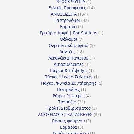
1
προϊόν
STOCK ΨΥΓΕΙΑ
1
προϊόν
14
Ειδικές Προσφορές
14
134
προϊόντα
ΑΝΟΞΕΙΔΩΤΑ
134
προϊόντα
32
Γαστρονόμοι
32
2
προϊόντα
Ερμάρια
2
προϊόντα
1
Ερμάρια Καφέ | Bar Stations
1
7
προϊόν
Θάλαμοι
7
προϊόντα
5
Θερμαντικά ραφιού
5
18
προϊόντα
Λάντζες
18
προϊόντα
1
Λεκανάκια Παγωτού
1
3
προϊόν
Λιποσυλλέκτες
3
προϊόντα
1
Πάγκοι Κατάψυξης
1
προϊόν
1
Πάγκοι Ψυγεία Σαλατών
1
προϊόν
6
Πάγκοι Ψυγεία Συντήρησης
6
1
προϊόντα
Ποτηριέρες
1
προϊόν
4
Ράφια-Ραφιέρες
4
21
προϊόντα
Τραπέζια
21
προϊόντα
3
Τρόλεϊ Σερβιρίσματος
3
προϊόντα
37
ΑΝΟΞΕΙΔΩΤΕΣ ΚΑΤΑΣΚΕΥΕΣ
37
3
προϊόντα
Βάσεις φούρνου
3
5
προϊόντα
Ερμάρια
5
προϊόντα
1
Ερμάριο επιτοίχιο
1