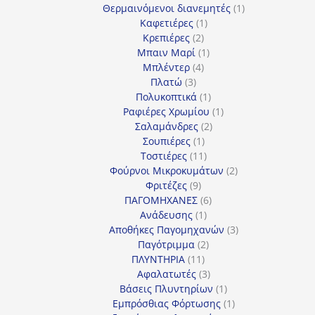
προϊόντα
1
Θερμαινόμενοι διανεμητές
1
1
προϊόν
Καφετιέρες
1
2
προϊόν
Κρεπιέρες
2
προϊόντα
1
Μπαιν Μαρί
1
4
προϊόν
Μπλέντερ
4
3
προϊόντα
Πλατώ
3
προϊόντα
1
Πολυκοπτικά
1
προϊόν
1
Ραφιέρες Χρωμίου
1
2
προϊόν
Σαλαμάνδρες
2
1
προϊόντα
Σουπιέρες
1
προϊόν
11
Τοστιέρες
11
προϊόντα
2
Φούρνοι Μικροκυμάτων
2
9
προϊόντα
Φριτέζες
9
προϊόντα
6
ΠΑΓΟΜΗΧΑΝΕΣ
6
1
προϊόντα
Ανάδευσης
1
προϊόν
3
Αποθήκες Παγομηχανών
3
2
προϊόντα
Παγότριμμα
2
11
προϊόντα
ΠΛΥΝΤΗΡΙΑ
11
προϊόντα
3
Αφαλατωτές
3
προϊόντα
1
Βάσεις Πλυντηρίων
1
προϊόν
1
Εμπρόσθιας Φόρτωσης
1