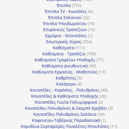
776
προϊόντα
Έπιπλα
776
προϊόντα
6
Έπιπλα TV - Κονσόλες
6
32
προϊόντα
Έπιπλα Σαλονιού
32
προϊόντα
76
Έπιπλα Υπνοδωματίου
76
10
προϊόντα
Επιφάνειες Τραπεζιών
10
1
προϊόντα
Ερμάρια - Ντουλάπες
1
354
προϊόν
Εσωτερικός Χώρος
354
111
προϊόντα
Καθίσματα
111
προϊόντα
199
Καθίσματα - Τραπέζια
199
προϊόντα
77
Καθίσματα Γραφείου-Υποδοχής
77
30
προϊόντα
Καθίσματα Διευθυντικά
30
προϊόντα
17
Καθίσματα Εργασίας - Μαθητείας
17
5
προϊόντα
Καθρέπτες
5
4
προϊόντα
Καλόγεροι
4
προϊόντα
48
Καναπέδες - Καρέκλες - Πολυθρόνες
48
30
προϊόντα
Καναπέδες & Καθίσματα Υποδοχής
30
2
προϊόντα
Καναπέδες Γωνία-Πολυμορφικοί
2
προϊόντα
3
Καναπέδες-Πολυθρόνες & Σκαμπό Κρεβάτι
3
34
προϊόντ
Καναπέδες-Πολυθρόνες-Σαλόνια
34
προϊόντα
1
Καφενείου-Ταβέρνας Παραδοσιακά
1
προϊόν
11
Κομοδίνα-Συρταριέρες-Τουαλέτες-Ντουλάπες
11