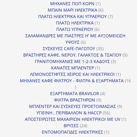
1
προϊόντα
ΜΗΧΑΝΕΣ ΠΟΠ ΚΟΡΝ
1
προϊόν
6
ΜΠΑΙΝ ΜΑΡΙ ΗΛΕΚΤΡΙΚΑ
6
προϊόντα
7
ΠΛΑΤΩ ΗΛΕΚΤΡΙΚΑ ΚΑΙ ΥΓΡΑΕΡΙΟΥ
7
1
προϊόντα
ΠΛΑΤΩ ΗΛΕΚΤΡΙΚΑ
1
6
προϊόν
ΠΛΑΤΩ ΥΓΡΑΕΡΙΟΥ
6
προϊόντα
ΣΑΛΑΜΑΝΔΡΕΣ ΜΕ ΠΙΑΣΤΡΕΣ Η' ΜΕ ΑΥΞΟΜΕΙΩΣΗ
6
ΥΨΟΥΣ
6
προϊόντα
35
ΣΥΣΚΕΥΕΣ CAFE-ΠΑΓΩΤΟΥ
35
προϊόντα
5
ΒΡΑΣΤΗΡΕΣ ΚΑΦΕ, ΝΕΡΟΥ, ΓΑΛΑΚΤΟΣ & ΤΣΑΓΙΟΥ
5
3
προϊ
ΓΡΑΝΙΤΟΜΗΧΑΝΕΣ ΜΕ 1-2-3 ΚΑΔΟΥΣ
3
1
προϊόντα
ΚΑΝΑΤΕΣ ΜΠΛΕΝΤΕΡ
1
προϊόν
1
ΛΕΜΟΝΟΣΤΙΦΤΕΣ ΧΕΙΡΟΣ ΚΑΙ ΗΛΕΚΤΡΙΚΟΙ
1
προϊόν
ΜΗΧΑΝΕΣ ΚΑΦΕ ΦΙΛΤΡΟΥ - ΦΙΛΤΡΑ & ΕΞΑΡΤΗΜΑΤΑ
16
16
προϊόντα
4
ΕΞΑΡΤΗΜΑΤΑ BRAVILOR
4
9
προϊόντα
ΦΙΛΤΡΑ ΒΡΑΣΤΗΡΩΝ
9
προϊόντα
9
ΜΠΛΕΝΤΕΡ ΚΑΙ ΣΥΣΚΕΥΕΣ ΠΡΟΕΤΟΙΜΑΣΙΑΣ
9
56
προϊόντ
ΥΓΙΕΙΝΗ , ΠΕΡΙΒΑΛΛΟΝ & HACCP
56
προϊόντα
1
ΑΠΟΣΤΕΙΡΩΤΕΣ ΜΑΧΑΙΡΙΩΝ ΗΛΕΚΤΡΙΚΟΙ ΜΕ UV
1
24
προϊό
ΒΡΥΣΕΣ
24
προϊόντα
1
ΕΝΤΟΜΟΠΑΓΙΔΕΣ ΗΛΕΚΤΡΙΚΕΣ
1