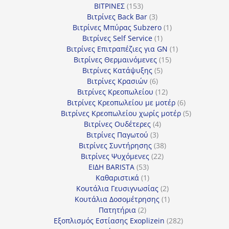
153
προϊόντα
ΒΙΤΡΙΝΕΣ
153
προϊόντα
3
Βιτρίνες Back Bar
3
προϊόντα
1
Βιτρίνες Mπύρας Subzero
1
1
προϊόν
Βιτρίνες Self Service
1
προϊόν
1
Βιτρίνες Επιτραπέζιες για GN
1
15
προϊόν
Βιτρίνες Θερμαινόμενες
15
5
προϊόντα
Βιτρίνες Κατάψυξης
5
6
προϊόντα
Βιτρίνες Κρασιών
6
προϊόντα
12
Βιτρίνες Κρεοπωλείου
12
προϊόντα
6
Βιτρίνες Κρεοπωλείου με μοτέρ
6
προϊόντα
5
Βιτρίνες Κρεοπωλείου χωρίς μοτέρ
5
4
προϊόντα
Βιτρίνες Ουδέτερες
4
3
προϊόντα
Βιτρίνες Παγωτού
3
προϊόντα
38
Βιτρίνες Συντήρησης
38
22
προϊόντα
Βιτρίνες Ψυχόμενες
22
53
προϊόντα
ΕΙΔΗ BARISTA
53
προϊόντα
1
Καθαριστικά
1
προϊόν
2
Κουτάλια Γευσιγνωσίας
2
προϊόντα
1
Κουτάλια Δοσομέτρησης
1
2
προϊόν
Πατητήρια
2
προϊόντα
282
Εξοπλισμός Εστίασης Exoplizein
282