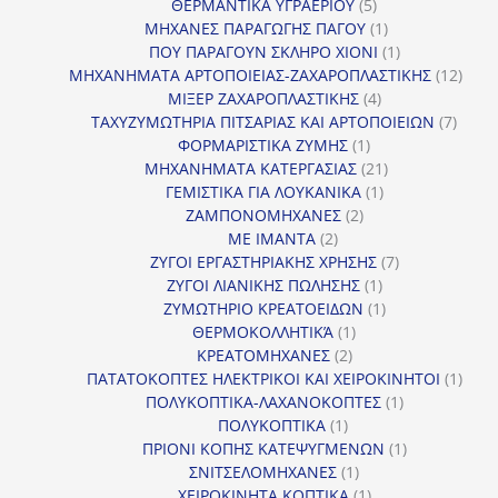
5
προϊόν
ΘΕΡΜΑΝΤΙΚΑ ΥΓΡΑΕΡΙΟΥ
5
προϊόντα
1
ΜΗΧΑΝΕΣ ΠΑΡΑΓΩΓΗΣ ΠΑΓΟΥ
1
προϊόν
1
ΠΟΥ ΠΑΡΑΓΟΥΝ ΣΚΛΗΡΟ ΧΙΟΝΙ
1
προϊόν
12
ΜΗΧΑΝΗΜΑΤΑ ΑΡΤΟΠΟΙΕΙΑΣ-ΖΑΧΑΡΟΠΛΑΣΤΙΚΗΣ
12
4
προϊ
ΜΙΞΕΡ ΖΑΧΑΡΟΠΛΑΣΤΙΚΗΣ
4
προϊόντα
7
ΤΑΧΥΖΥΜΩΤΗΡΙΑ ΠΙΤΣΑΡΙΑΣ ΚΑΙ ΑΡΤΟΠΟΙΕΙΩΝ
7
1
προϊό
ΦΟΡΜΑΡΙΣΤΙΚΑ ΖΥΜΗΣ
1
προϊόν
21
ΜΗΧΑΝΗΜΑΤΑ ΚΑΤΕΡΓΑΣΙΑΣ
21
1
προϊόντα
ΓΕΜΙΣΤΙΚΑ ΓΙΑ ΛΟΥΚΑΝΙΚΑ
1
2
προϊόν
ΖΑΜΠΟΝΟΜΗΧΑΝΕΣ
2
2
προϊόντα
ΜΕ ΙΜΑΝΤΑ
2
προϊόντα
7
ΖΥΓΟΙ ΕΡΓΑΣΤΗΡΙΑΚΗΣ ΧΡΗΣΗΣ
7
1
προϊόντα
ΖΥΓΟΙ ΛΙΑΝΙΚΗΣ ΠΩΛΗΣΗΣ
1
προϊόν
1
ΖΥΜΩΤΗΡΙΟ ΚΡΕΑΤΟΕΙΔΩΝ
1
1
προϊόν
ΘΕΡΜΟΚΟΛΛΗΤΙΚΆ
1
2
προϊόν
ΚΡΕΑΤΟΜΗΧΑΝΕΣ
2
προϊόντα
1
ΠΑΤΑΤΟΚΟΠΤΕΣ ΗΛΕΚΤΡΙΚΟΙ ΚΑΙ ΧΕΙΡΟΚΙΝΗΤΟΙ
1
1
προϊ
ΠΟΛΥΚΟΠΤΙΚΑ-ΛΑΧΑΝΟΚΟΠΤΕΣ
1
1
προϊόν
ΠΟΛΥΚΟΠΤΙΚΑ
1
προϊόν
1
ΠΡΙΟΝΙ ΚΟΠΗΣ ΚΑΤΕΨΥΓΜΕΝΩΝ
1
1
προϊόν
ΣΝΙΤΣΕΛΟΜΗΧΑΝΕΣ
1
προϊόν
1
ΧΕΙΡΟΚΙΝΗΤΑ ΚΟΠΤΙΚΑ
1