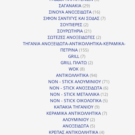
29
προϊόντα
ΣΑΓΑΝΑΚΙΑ
29
προϊόντα
16
ΣΙΝΟΥΑ ΑΝΟΞΕΙΔΩΤΑ
16
προϊόντα
7
ΣΙΦΟΝ ΣΑΝΤΙΓΥΣ ΚΑΙ ΣΟΔΑΣ
7
2
προϊόντα
ΣΟΥΠΙΕΡΕΣ
2
προϊόντα
21
ΣΟΥΡΩΤΗΡΙΑ
21
προϊόντα
2
ΣΩΤΕΖΕΣ ΑΝΟΞΕΙΔΩΤΕΣ
2
προϊόντα
ΤΗΓΑΝΙΑ ΑΝΟΞΕΙΔΩΤΑ-ΑΝΤΙΚΟΛΛΗΤΙΚΑ-ΚΕΡΑΜΙΚΑ-
155
ΠΕΤΡΙΝΑ
155
7
προϊόντα
GRILL
7
προϊόντα
2
GRILL ΠΛΑΤΩ
2
8
προϊόντα
WOK
8
προϊόντα
94
ΑΝΤΙΚΟΛΛΗΤΙΚΑ
94
προϊόντα
71
NON - STICK ΑΛΟΥΜΙΝΙΟΥ
71
6
προϊόντα
NON - STICK ΑΝΟΞΕΙΔΩΤΑ
6
12
προϊόντα
NON - STICK ΜΕΤΑΛΛΙΚΑ
12
5
προϊόντα
NON - STICK ΟΙΚΟΛΟΓΙΚΑ
5
9
προϊόντα
ΚΑΠΑΚΙΑ ΤΗΓΑΝΙΟΥ
9
προϊόντα
7
ΚΕΡΑΜΙΚΑ ΑΝΤΙΚΟΛΛΗΤΙΚΑ
7
2
προϊόντα
ΑΛΟΥΜΙΝΙΟΥ
2
προϊόντα
5
ΑΝΟΞΕΙΔΩΤΑ
5
προϊόντα
4
ΚΡΕΠΑΣ ΑΝΤΙΚΟΛΛΗΤΙΚΑ
4