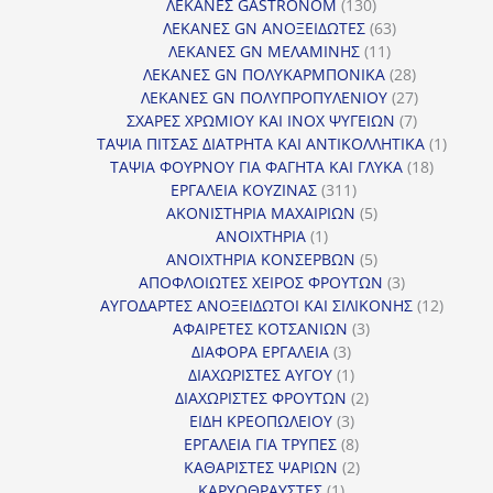
130
προ
ΛΕΚΑΝΕΣ GASTRONOM
130
προϊόντα
63
ΛΕΚΑΝΕΣ GN ΑΝΟΞΕΙΔΩΤΕΣ
63
11
προϊόντα
ΛΕΚΑΝΕΣ GN ΜΕΛΑΜΙΝΗΣ
11
προϊόντα
28
ΛΕΚΑΝΕΣ GN ΠΟΛΥΚΑΡΜΠΟΝΙΚΑ
28
προϊόντα
27
ΛΕΚΑΝΕΣ GN ΠΟΛΥΠΡΟΠΥΛΕΝΙΟΥ
27
7
προϊόντα
ΣΧΑΡΕΣ ΧΡΩΜΙΟΥ ΚΑΙ INOX ΨΥΓΕΙΩΝ
7
προϊόντα
1
ΤΑΨΙΑ ΠΙΤΣΑΣ ΔΙΑΤΡΗΤΑ ΚΑΙ ΑΝΤΙΚΟΛΛΗΤΙΚΑ
1
18
προϊόν
ΤΑΨΙΑ ΦΟΥΡΝΟΥ ΓΙΑ ΦΑΓΗΤΑ ΚΑΙ ΓΛΥΚΑ
18
311
προϊόντ
ΕΡΓΑΛΕΙΑ ΚΟΥΖΙΝΑΣ
311
προϊόντα
5
ΑΚΟΝΙΣΤΗΡΙΑ ΜΑΧΑΙΡΙΩΝ
5
1
προϊόντα
ΑΝΟΙΧΤΗΡΙΑ
1
προϊόν
5
ΑΝΟΙΧΤΗΡΙΑ ΚΟΝΣΕΡΒΩΝ
5
προϊόντα
3
ΑΠΟΦΛΟΙΩΤΕΣ ΧΕΙΡΟΣ ΦΡΟΥΤΩΝ
3
προϊόντα
12
ΑΥΓΟΔΑΡΤΕΣ ΑΝΟΞΕΙΔΩΤΟΙ ΚΑΙ ΣΙΛΙΚΟΝΗΣ
12
3
προϊόν
ΑΦΑΙΡΕΤΕΣ ΚΟΤΣΑΝΙΩΝ
3
3
προϊόντα
ΔΙΑΦΟΡΑ ΕΡΓΑΛΕΙΑ
3
προϊόντα
1
ΔΙΑΧΩΡΙΣΤΕΣ ΑΥΓΟΥ
1
προϊόν
2
ΔΙΑΧΩΡΙΣΤΕΣ ΦΡΟΥΤΩΝ
2
3
προϊόντα
ΕΙΔΗ ΚΡΕΟΠΩΛΕΙΟΥ
3
προϊόντα
8
ΕΡΓΑΛΕΙΑ ΓΙΑ ΤΡΥΠΕΣ
8
προϊόντα
2
ΚΑΘΑΡΙΣΤΕΣ ΨΑΡΙΩΝ
2
1
προϊόντα
ΚΑΡΥΟΘΡΑΥΣΤΕΣ
1