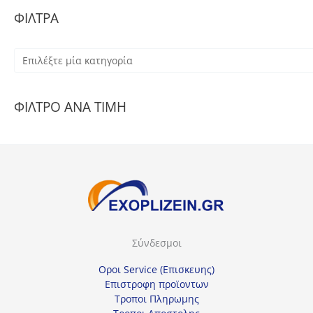
ΦΙΛΤΡΑ
Ε
π
ι
ΦΙΛΤΡΟ ΑΝΑ ΤΙΜΗ
λ
έ
ξ
τ
ε
μ
ί
Σύνδεσμοι
α
κ
Οροι Service (Επισκευης)
α
Επιστροφη προϊοντων
Τροποι Πληρωμης
τ