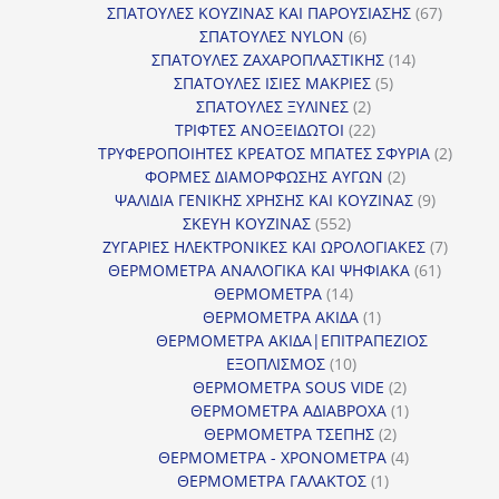
προϊόντα
67
ΣΠΑΤΟΥΛΕΣ ΚΟΥΖΙΝΑΣ ΚΑΙ ΠΑΡΟΥΣΙΑΣΗΣ
67
6
προϊόντ
ΣΠΑΤΟΥΛΕΣ NYLON
6
προϊόντα
14
ΣΠΑΤΟΥΛΕΣ ΖΑΧΑΡΟΠΛΑΣΤΙΚΗΣ
14
5
προϊόντα
ΣΠΑΤΟΥΛΕΣ ΙΣΙΕΣ ΜΑΚΡΙΕΣ
5
2
προϊόντα
ΣΠΑΤΟΥΛΕΣ ΞΥΛΙΝΕΣ
2
προϊόντα
22
ΤΡΙΦΤΕΣ ΑΝΟΞΕΙΔΩΤΟΙ
22
προϊόντα
2
ΤΡΥΦΕΡΟΠΟΙΗΤΕΣ ΚΡΕΑΤΟΣ ΜΠΑΤΕΣ ΣΦΥΡΙΑ
2
2
προϊόν
ΦΟΡΜΕΣ ΔΙΑΜΟΡΦΩΣΗΣ ΑΥΓΩΝ
2
προϊόντα
9
ΨΑΛΙΔΙΑ ΓΕΝΙΚΗΣ ΧΡΗΣΗΣ ΚΑΙ ΚΟΥΖΙΝΑΣ
9
552
προϊόντα
ΣΚΕΥΗ ΚΟΥΖΙΝΑΣ
552
προϊόντα
7
ΖΥΓΑΡΙΕΣ ΗΛΕΚΤΡΟΝΙΚΕΣ ΚΑΙ ΩΡΟΛΟΓΙΑΚΕΣ
7
61
προϊόν
ΘΕΡΜΟΜΕΤΡΑ ΑΝΑΛΟΓΙΚΑ ΚΑΙ ΨΗΦΙΑΚΑ
61
14
προϊόντ
ΘΕΡΜΟΜΕΤΡΑ
14
προϊόντα
1
ΘΕΡΜΟΜΕΤΡΑ ΑΚΙΔΑ
1
προϊόν
ΘΕΡΜΟΜΕΤΡΑ ΑΚΙΔΑ|ΕΠΙΤΡΑΠΕΖΙΟΣ
10
ΕΞΟΠΛΙΣΜΟΣ
10
προϊόντα
2
ΘΕΡΜΟΜΕΤΡΑ SOUS VIDE
2
προϊόντα
1
ΘΕΡΜΟΜΕΤΡΑ ΑΔΙΑΒΡΟΧΑ
1
2
προϊόν
ΘΕΡΜΟΜΕΤΡΑ ΤΣΕΠΗΣ
2
προϊόντα
4
ΘΕΡΜΟΜΕΤΡΑ - ΧΡΟΝΟΜΕΤΡΑ
4
1
προϊόντα
ΘΕΡΜΟΜΕΤΡΑ ΓΑΛΑΚΤΟΣ
1