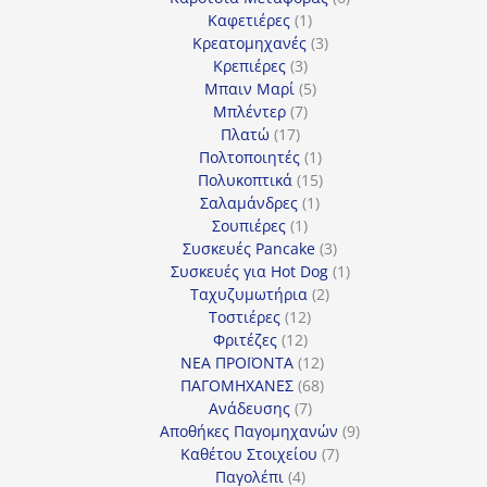
1
προϊόντα
Καφετιέρες
1
προϊόν
3
Κρεατομηχανές
3
3
προϊόντα
Κρεπιέρες
3
προϊόντα
5
Μπαιν Μαρί
5
7
προϊόντα
Μπλέντερ
7
17
προϊόντα
Πλατώ
17
προϊόντα
1
Πολτοποιητές
1
προϊόν
15
Πολυκοπτικά
15
1
προϊόντα
Σαλαμάνδρες
1
1
προϊόν
Σουπιέρες
1
προϊόν
3
Συσκευές Pancake
3
προϊόντα
1
Συσκευές για Hot Dog
1
2
προϊόν
Ταχυζυμωτήρια
2
12
προϊόντα
Τοστιέρες
12
12
προϊόντα
Φριτέζες
12
προϊόντα
12
ΝΕΑ ΠΡΟΪΟΝΤΑ
12
προϊόντα
68
ΠΑΓΟΜΗΧΑΝΕΣ
68
7
προϊόντα
Ανάδευσης
7
προϊόντα
9
Αποθήκες Παγομηχανών
9
7
προϊόντα
Καθέτου Στοιχείου
7
4
προϊόντα
Παγολέπι
4