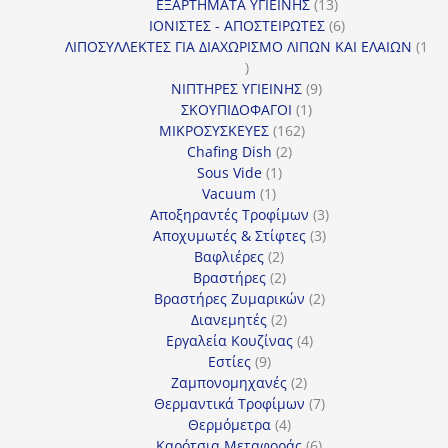
13
προϊόν
ΕΞΑΡΤΗΜΑΤΑ ΥΓΙΕΙΝΗΣ
13
προϊόντα
6
ΙΟΝΙΣΤΕΣ - ΑΠΟΣΤΕΙΡΩΤΕΣ
6
προϊόντα
ΛΙΠΟΣΥΛΛΕΚΤΕΣ ΓΙΑ ΔΙΑΧΩΡΙΣΜΟ ΛΙΠΩΝ ΚΑΙ ΕΛΑΙΩΝ
1
1
προϊόν
9
ΝΙΠΤΗΡΕΣ ΥΓΙΕΙΝΗΣ
9
1
προϊόντα
ΣΚΟΥΠΙΔΟΦΑΓΟΙ
1
162
προϊόν
ΜΙΚΡΟΣΥΣΚΕΥΕΣ
162
2
προϊόντα
Chafing Dish
2
1
προϊόντα
Sous Vide
1
1
προϊόν
Vacuum
1
προϊόν
3
Αποξηραντές Τροφίμων
3
3
προϊόντα
Αποχυμωτές & Στίφτες
3
2
προϊόντα
Βαφλιέρες
2
προϊόντα
2
Βραστήρες
2
προϊόντα
2
Βραστήρες Ζυμαρικών
2
2
προϊόντα
Διανεμητές
2
προϊόντα
4
Εργαλεία Κουζίνας
4
9
προϊόντα
Εστίες
9
προϊόντα
2
Ζαμπονομηχανές
2
προϊόντα
7
Θερμαντικά Τροφίμων
7
4
προϊόντα
Θερμόμετρα
4
προϊόντα
6
Καρότσια Μεταφοράς
6