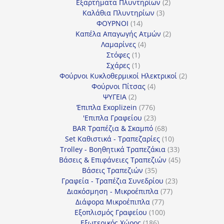
προϊόν
2
Εξαρτήματα Πλυντηρίων
2
3
προϊόντα
Καλάθια Πλυντηρίων
3
14
προϊόντα
ΦΟΥΡΝΟΙ
14
προϊόντα
2
Καπέλα Απαγωγής Ατμών
2
4
προϊόντα
Λαμαρίνες
4
1
προϊόντα
Στόφες
1
προϊόν
1
Σχάρες
1
προϊόν
2
Φούρνοι Κυκλοθερμικοί Ηλεκτρικοί
2
4
προϊόντα
Φούρνοι Πίτσας
4
2
προϊόντα
ΨΥΓΕΙΑ
2
προϊόντα
776
Έπιπλα Exoplizein
776
προϊόντα
23
'Επιπλα Γραφείου
23
προϊόντα
68
BAR Τραπέζια & Σκαμπό
68
προϊόντα
10
Set Καθιστικά - Τραπεζαρίες
10
προϊόντα
33
Trolley - Βοηθητικά Τραπεζάκια
33
προϊόντα
45
Βάσεις & Επιφάνειες Τραπεζιών
45
35
προϊόντα
Βάσεις Τραπεζιών
35
προϊόντα
23
Γραφεία - Τραπέζια Συνεδρίου
23
77
προϊόντα
Διακόσμηση - Μικροέπιπλα
77
77
προϊόντα
Διάφορα Μικροέπιπλα
77
προϊόντα
100
Εξοπλισμός Γραφείου
100
186
προϊόντα
Εξωτερικός Χώρος
186