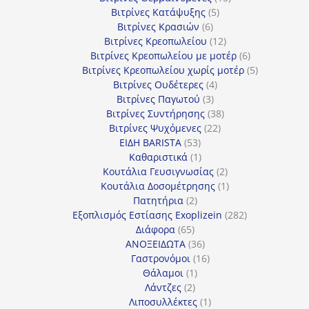
5
προϊόντα
Βιτρίνες Κατάψυξης
5
6
προϊόντα
Βιτρίνες Κρασιών
6
προϊόντα
12
Βιτρίνες Κρεοπωλείου
12
προϊόντα
6
Βιτρίνες Κρεοπωλείου με μοτέρ
6
προϊόντα
5
Βιτρίνες Κρεοπωλείου χωρίς μοτέρ
5
4
προϊόντα
Βιτρίνες Ουδέτερες
4
3
προϊόντα
Βιτρίνες Παγωτού
3
προϊόντα
38
Βιτρίνες Συντήρησης
38
22
προϊόντα
Βιτρίνες Ψυχόμενες
22
53
προϊόντα
ΕΙΔΗ BARISTA
53
προϊόντα
1
Καθαριστικά
1
προϊόν
2
Κουτάλια Γευσιγνωσίας
2
προϊόντα
1
Κουτάλια Δοσομέτρησης
1
2
προϊόν
Πατητήρια
2
προϊόντα
282
Εξοπλισμός Εστίασης Exoplizein
282
65
προϊόντα
Διάφορα
65
προϊόντα
36
ΑΝΟΞΕΙΔΩΤΑ
36
προϊόντα
16
Γαστρονόμοι
16
1
προϊόντα
Θάλαμοι
1
2
προϊόν
Λάντζες
2
προϊόντα
1
Λιποσυλλέκτες
1