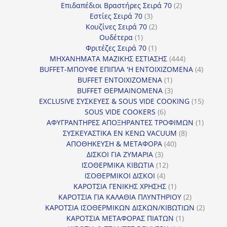
προϊόντα
2
Επιδαπέδιοι Βραστήρες Σειρά 70
2
3
προϊόντα
Εστίες Σειρά 70
3
προϊόντα
2
Κουζίνες Σειρά 70
2
1
προϊόντα
Ουδέτερα
1
προϊόν
1
Φριτέζες Σειρά 70
1
προϊόν
444
ΜΗΧΑΝΗΜΑΤΑ ΜΑΖΙΚΗΣ ΕΣΤΙΑΣΗΣ
444
προϊόντα
4
BUFFET-ΜΠΟΥΦΕ ΕΠΙΠΛΑ 'Η ΕΝΤΟΙΧΙΖΟΜΕΝΑ
4
1
προϊόν
BUFFET ΕΝΤΟΙΧΙΖΟΜΕΝΑ
1
προϊόν
3
BUFFET ΘΕΡΜΑΙΝΟΜΕΝΑ
3
προϊόντα
15
EXCLUSIVE ΣΥΣΚΕΥΕΣ & SOUS VIDE COOKING
15
6
προϊόν
SOUS VIDE COOKERS
6
προϊόντα
1
ΑΦΥΓΡΑΝΤΗΡΕΣ ΑΠΟΞΗΡΑΝΤΕΣ ΤΡΟΦΙΜΩΝ
1
8
προϊόν
ΣΥΣΚΕΥΑΣΤΙΚΑ ΕΝ ΚΕΝΩ VACUUM
8
40
προϊόντα
ΑΠΟΘΗΚΕΥΣΗ & ΜΕΤΑΦΟΡΑ
40
3
προϊόντα
ΔΙΣΚΟΙ ΓΙΑ ΖΥΜΑΡΙΑ
3
προϊόντα
12
ΙΣΟΘΕΡΜΙΚΑ ΚΙΒΩΤΙΑ
12
4
προϊόντα
ΙΣΟΘΕΡΜΙΚΟΙ ΔΙΣΚΟΙ
4
προϊόντα
1
ΚΑΡΟΤΣΙΑ ΓΕΝΙΚΗΣ ΧΡΗΣΗΣ
1
προϊόν
2
ΚΑΡΟΤΣΙΑ ΓΙΑ ΚΑΛΑΘΙΑ ΠΛΥΝΤΗΡΙΟΥ
2
προϊόντα
2
ΚΑΡΟΤΣΙΑ ΙΣΟΘΕΡΜΙΚΩΝ ΔΙΣΚΩΝ/ΚΙΒΩΤΙΩΝ
2
1
προϊόν
ΚΑΡΟΤΣΙΑ ΜΕΤΑΦΟΡΑΣ ΠΙΑΤΩΝ
1