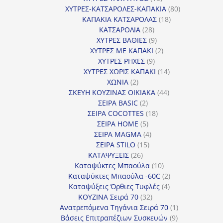
προϊόντα
80
ΧΥΤΡΕΣ-ΚΑΤΣΑΡΟΛΕΣ-ΚΑΠΑΚΙΑ
80
18
προϊόντα
ΚΑΠΑΚΙΑ ΚΑΤΣΑΡΟΛΑΣ
18
28
προϊόντα
ΚΑΤΣΑΡΟΛΙΑ
28
προϊόντα
9
ΧΥΤΡΕΣ ΒΑΘΙΕΣ
9
προϊόντα
2
ΧΥΤΡΕΣ ΜΕ ΚΑΠΑΚΙ
2
9
προϊόντα
ΧΥΤΡΕΣ ΡΗΧΕΣ
9
προϊόντα
14
ΧΥΤΡΕΣ ΧΩΡΙΣ ΚΑΠΑΚΙ
14
2
προϊόντα
ΧΩΝΙΑ
2
προϊόντα
44
ΣΚΕΥΗ ΚΟΥΖΙΝΑΣ ΟΙΚΙΑΚΑ
44
2
προϊόντα
ΣΕΙΡΑ BASIC
2
προϊόντα
18
ΣΕΙΡΑ COCOTTES
18
5
προϊόντα
ΣΕΙΡΑ HOME
5
προϊόντα
4
ΣΕΙΡΑ MAGMA
4
15
προϊόντα
ΣΕΙΡΑ STILO
15
26
προϊόντα
ΚΑΤΑΨΥΞΕΙΣ
26
προϊόντα
10
Καταψύκτες Μπαούλα
10
προϊόντα
2
Καταψύκτες Μπαούλα -60C
2
4
προϊόντα
Καταψύξεις Όρθιες Τυφλές
4
32
προϊόντα
ΚΟΥΖΙΝΑ Σειρά 70
32
προϊόντα
1
Ανατρεπόμενα Τηγάνια Σειρά 70
1
9
προϊόν
Βάσεις Επιτραπέζιων Συσκευών
9