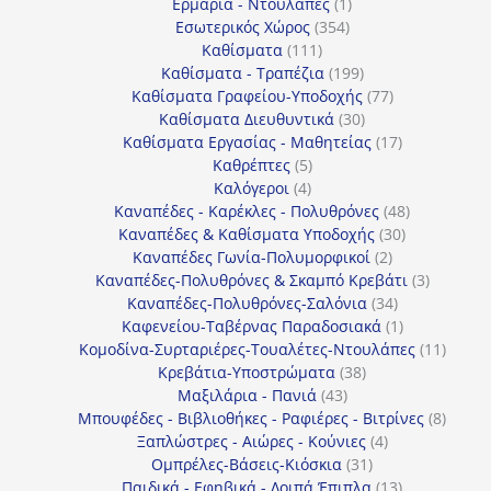
1
προϊόντα
Ερμάρια - Ντουλάπες
1
354
προϊόν
Εσωτερικός Χώρος
354
111
προϊόντα
Καθίσματα
111
προϊόντα
199
Καθίσματα - Τραπέζια
199
προϊόντα
77
Καθίσματα Γραφείου-Υποδοχής
77
30
προϊόντα
Καθίσματα Διευθυντικά
30
προϊόντα
17
Καθίσματα Εργασίας - Μαθητείας
17
5
προϊόντα
Καθρέπτες
5
4
προϊόντα
Καλόγεροι
4
προϊόντα
48
Καναπέδες - Καρέκλες - Πολυθρόνες
48
30
προϊόντα
Καναπέδες & Καθίσματα Υποδοχής
30
2
προϊόντα
Καναπέδες Γωνία-Πολυμορφικοί
2
προϊόντα
3
Καναπέδες-Πολυθρόνες & Σκαμπό Κρεβάτι
3
34
προϊόντ
Καναπέδες-Πολυθρόνες-Σαλόνια
34
προϊόντα
1
Καφενείου-Ταβέρνας Παραδοσιακά
1
προϊόν
11
Κομοδίνα-Συρταριέρες-Τουαλέτες-Ντουλάπες
11
38
προϊόν
Κρεβάτια-Υποστρώματα
38
43
προϊόντα
Μαξιλάρια - Πανιά
43
προϊόντα
8
Μπουφέδες - Βιβλιοθήκες - Ραφιέρες - Βιτρίνες
8
4
προϊό
Ξαπλώστρες - Αιώρες - Κούνιες
4
31
προϊόντα
Ομπρέλες-Βάσεις-Κιόσκια
31
προϊόντα
13
Παιδικά - Εφηβικά - Λοιπά Έπιπλα
13