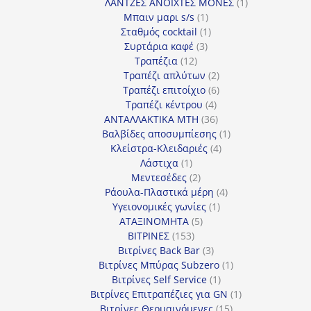
προϊόν
1
ΛΑΝΤΖΕΣ ΑΝΟΙΧΤΕΣ ΜΟΝΕΣ
1
1
προϊόν
Μπαιν μαρι s/s
1
προϊόν
1
Σταθμός cocktail
1
3
προϊόν
Συρτάρια καφέ
3
12
προϊόντα
Τραπέζια
12
προϊόντα
2
Τραπέζι απλύτων
2
προϊόντα
6
Τραπέζι επιτοίχιο
6
4
προϊόντα
Τραπέζι κέντρου
4
προϊόντα
36
ΑΝΤΑΛΛΑΚΤΙΚΑ MTH
36
προϊόντα
1
Βαλβίδες αποσυμπίεσης
1
4
προϊόν
Κλείστρα-Κλειδαριές
4
1
προϊόντα
Λάστιχα
1
προϊόν
2
Μεντεσέδες
2
προϊόντα
4
Ράουλα-Πλαστικά μέρη
4
1
προϊόντα
Υγειονομικές γωνίες
1
5
προϊόν
ΑΤΑΞΙΝΟΜΗΤΑ
5
153
προϊόντα
ΒΙΤΡΙΝΕΣ
153
προϊόντα
3
Βιτρίνες Back Bar
3
προϊόντα
1
Βιτρίνες Mπύρας Subzero
1
1
προϊόν
Βιτρίνες Self Service
1
προϊόν
1
Βιτρίνες Επιτραπέζιες για GN
1
15
προϊόν
Βιτρίνες Θερμαινόμενες
15