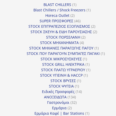
ί
1
BLAST CHILLERS
1
α
προϊόν
1
Blast Chillers / Shock Freezers
1
2
προϊόν
Horeca Outlet
2
προϊόντα
46
SUPER ΠΡΟΣΦΟΡΕΣ
46
προϊόντα
2
STOCK ΕΠΙΤΡΑΠΕΖΙΟΣ ΕΞΟΠΛΙΣΜΟΣ
2
προϊόντα
2
STOCK ΣΚΕΥΗ & ΕΙΔΗ ΠΑΡΟΥΣΙΑΣΗΣ
2
2
προϊόντα
STOCK ΠΟΡΣΕΛΑΝΗ
2
4
προϊόντα
STOCK ΜΗΧΑΝΗΜΑΤΑ
4
προϊόντα
1
STOCK ΜΗΧΑΝΕΣ ΠΑΡΑΓΩΓΗΣ ΠΑΓΟΥ
1
προϊόν
1
STOCK ΠΟΥ ΠΑΡΑΓΟΥΝ ΣΥΜΠΑΓΕΣ ΠΑΓΑΚΙ
1
1
προϊόν
STOCK ΜΙΚΡΟΣΥΣΚΕΥΕΣ
1
προϊόν
1
STOCK GRILL ΗΛΕΚΤΡΙΚΑ
1
προϊόν
1
STOCK ΠΛΑΤΩ ΥΓΡΑΕΡΙΟΥ
1
1
προϊόν
STOCK ΥΓΙΕΙΝΗ & HACCP
1
1
προϊόν
STOCK ΒΡΥΣΕΣ
1
1
προϊόν
STOCK ΨΥΓΕΙΑ
1
προϊόν
14
Ειδικές Προσφορές
14
134
προϊόντα
ΑΝΟΞΕΙΔΩΤΑ
134
προϊόντα
32
Γαστρονόμοι
32
2
προϊόντα
Ερμάρια
2
προϊόντα
1
Ερμάρια Καφέ | Bar Stations
1