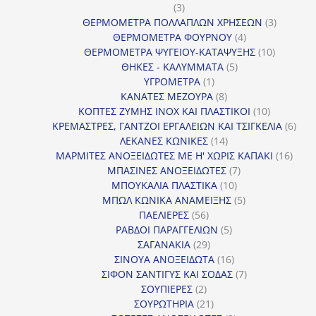
3
3
προϊόντα
3
ΘΕΡΜΟΜΕΤΡΑ ΠΟΛΛΑΠΛΩΝ ΧΡΗΣΕΩΝ
3
4
προϊόντ
ΘΕΡΜΟΜΕΤΡΑ ΦΟΥΡΝΟΥ
4
προϊόντα
10
ΘΕΡΜΟΜΕΤΡΑ ΨΥΓΕΙΟΥ-ΚΑΤΑΨΥΞΗΣ
10
5
προϊόντα
ΘΗΚΕΣ - ΚΑΛΥΜΜΑΤΑ
5
1
προϊόντα
ΥΓΡΟΜΕΤΡΑ
1
προϊόν
8
ΚΑΝΑΤΕΣ ΜΕΖΟΥΡΑ
8
προϊόντα
10
ΚΟΠΤΕΣ ΖΥΜΗΣ INOX ΚΑΙ ΠΛΑΣΤΙΚΟΙ
10
προϊόντα
6
ΚΡΕΜΑΣΤΡΕΣ, ΓΑΝΤΖΟΙ ΕΡΓΑΛΕΙΩΝ ΚΑΙ ΤΣΙΓΚΕΛΙΑ
6
14
προϊ
ΛΕΚΑΝΕΣ ΚΩΝΙΚΕΣ
14
προϊόντα
16
ΜΑΡΜΙΤΕΣ ΑΝΟΞΕΙΔΩΤΕΣ ΜΕ Η' ΧΩΡΙΣ ΚΑΠΑΚΙ
16
7
προϊ
ΜΠΑΣΙΝΕΣ ΑΝΟΞΕΙΔΩΤΕΣ
7
10
προϊόντα
ΜΠΟΥΚΑΛΙΑ ΠΛΑΣΤΙΚΑ
10
προϊόντα
5
ΜΠΩΛ ΚΩΝΙΚΑ ΑΝΑΜΕΙΞΗΣ
5
56
προϊόντα
ΠΑΕΛΙΕΡΕΣ
56
προϊόντα
5
ΡΑΒΔΟΙ ΠΑΡΑΓΓΕΛΙΩΝ
5
29
προϊόντα
ΣΑΓΑΝΑΚΙΑ
29
προϊόντα
16
ΣΙΝΟΥΑ ΑΝΟΞΕΙΔΩΤΑ
16
προϊόντα
7
ΣΙΦΟΝ ΣΑΝΤΙΓΥΣ ΚΑΙ ΣΟΔΑΣ
7
2
προϊόντα
ΣΟΥΠΙΕΡΕΣ
2
προϊόντα
21
ΣΟΥΡΩΤΗΡΙΑ
21