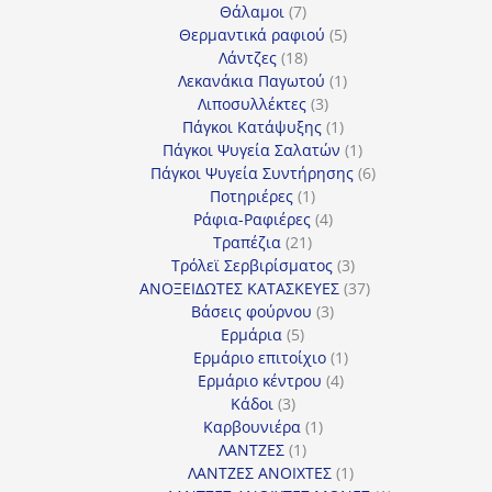
7
προϊόν
Θάλαμοι
7
προϊόντα
5
Θερμαντικά ραφιού
5
18
προϊόντα
Λάντζες
18
προϊόντα
1
Λεκανάκια Παγωτού
1
3
προϊόν
Λιποσυλλέκτες
3
προϊόντα
1
Πάγκοι Κατάψυξης
1
προϊόν
1
Πάγκοι Ψυγεία Σαλατών
1
προϊόν
6
Πάγκοι Ψυγεία Συντήρησης
6
1
προϊόντα
Ποτηριέρες
1
προϊόν
4
Ράφια-Ραφιέρες
4
21
προϊόντα
Τραπέζια
21
προϊόντα
3
Τρόλεϊ Σερβιρίσματος
3
προϊόντα
37
ΑΝΟΞΕΙΔΩΤΕΣ ΚΑΤΑΣΚΕΥΕΣ
37
3
προϊόντα
Βάσεις φούρνου
3
5
προϊόντα
Ερμάρια
5
προϊόντα
1
Ερμάριο επιτοίχιο
1
4
προϊόν
Ερμάριο κέντρου
4
3
προϊόντα
Κάδοι
3
προϊόντα
1
Καρβουνιέρα
1
1
προϊόν
ΛΑΝΤΖΕΣ
1
προϊόν
1
ΛΑΝΤΖΕΣ ΑΝΟΙΧΤΕΣ
1