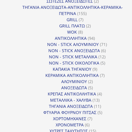
προϊόντα
2
ΣΩΤΕΖΕΣ ΑΝΟΞΕΙΔΩΤΕΣ
2
προϊόντα
ΤΗΓΑΝΙΑ ΑΝΟΞΕΙΔΩΤΑ-ΑΝΤΙΚΟΛΛΗΤΙΚΑ-ΚΕΡΑΜΙΚΑ-
155
ΠΕΤΡΙΝΑ
155
7
προϊόντα
GRILL
7
προϊόντα
2
GRILL ΠΛΑΤΩ
2
8
προϊόντα
WOK
8
προϊόντα
94
ΑΝΤΙΚΟΛΛΗΤΙΚΑ
94
προϊόντα
71
NON - STICK ΑΛΟΥΜΙΝΙΟΥ
71
6
προϊόντα
NON - STICK ΑΝΟΞΕΙΔΩΤΑ
6
12
προϊόντα
NON - STICK ΜΕΤΑΛΛΙΚΑ
12
5
προϊόντα
NON - STICK ΟΙΚΟΛΟΓΙΚΑ
5
9
προϊόντα
ΚΑΠΑΚΙΑ ΤΗΓΑΝΙΟΥ
9
προϊόντα
7
ΚΕΡΑΜΙΚΑ ΑΝΤΙΚΟΛΛΗΤΙΚΑ
7
2
προϊόντα
ΑΛΟΥΜΙΝΙΟΥ
2
προϊόντα
5
ΑΝΟΞΕΙΔΩΤΑ
5
προϊόντα
4
ΚΡΕΠΑΣ ΑΝΤΙΚΟΛΛΗΤΙΚΑ
4
13
προϊόντα
ΜΕΤΑΛΛΙΚΑ - ΧΑΛΥΒΑ
13
προϊόντα
11
ΤΗΓΑΝΙΑ ΑΝΟΞΕΙΔΩΤΑ
11
προϊόντα
5
ΦΤΥΑΡΙΑ ΦΟΥΡΝΟΥ ΠΙΤΣΑΣ
5
7
προϊόντα
ΧΟΡΤΟΜΗΧΑΝΕΣ
7
6
προϊόντα
ΧΡΟΝΟΜΕΤΡΑ
6
προϊόντα
15
ΧΥΤΡΕΣ ΤΑΧΥΤΗΤΟΣ
15