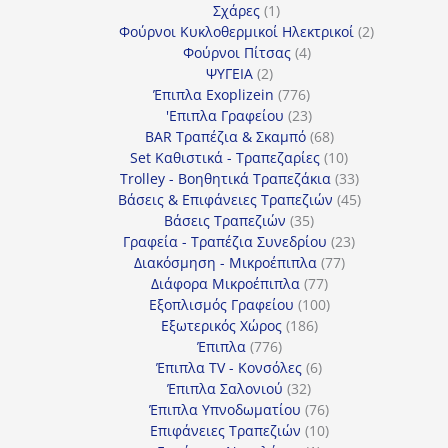
προϊόν
1
Σχάρες
1
προϊόν
2
Φούρνοι Κυκλοθερμικοί Ηλεκτρικοί
2
4
προϊόντα
Φούρνοι Πίτσας
4
2
προϊόντα
ΨΥΓΕΙΑ
2
προϊόντα
776
Έπιπλα Exoplizein
776
προϊόντα
23
'Επιπλα Γραφείου
23
προϊόντα
68
BAR Τραπέζια & Σκαμπό
68
προϊόντα
10
Set Καθιστικά - Τραπεζαρίες
10
προϊόντα
33
Trolley - Βοηθητικά Τραπεζάκια
33
προϊόντα
45
Βάσεις & Επιφάνειες Τραπεζιών
45
35
προϊόντα
Βάσεις Τραπεζιών
35
προϊόντα
23
Γραφεία - Τραπέζια Συνεδρίου
23
77
προϊόντα
Διακόσμηση - Μικροέπιπλα
77
77
προϊόντα
Διάφορα Μικροέπιπλα
77
προϊόντα
100
Εξοπλισμός Γραφείου
100
186
προϊόντα
Εξωτερικός Χώρος
186
776
προϊόντα
Έπιπλα
776
προϊόντα
6
Έπιπλα TV - Κονσόλες
6
32
προϊόντα
Έπιπλα Σαλονιού
32
προϊόντα
76
Έπιπλα Υπνοδωματίου
76
10
προϊόντα
Επιφάνειες Τραπεζιών
10