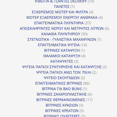
14
προϊόν
ΚΙΒΩΤΙΑ & ΤΣΑΝΤΕΣ DELIVERY
14
1
προϊόντα
ΠΑΛΕΤΕΣ
1
προϊόν
4
ΕΞΑΕΡΙΣΜΟΣ ΜΟΤΕΡ ΚΑΙ ΦΙΛΤΡΑ
4
προϊόντα
4
ΜΟΤΕΡ ΕΞΑΕΡΙΣΜΟΥ ΕΝΕΡΓΟΥ ΑΝΘΡΑΚΑ
4
37
προϊόντ
ΕΠΑΓΓΕΛΜΑΤΙΚΑ ΠΛΥΝΤΗΡΙΑ
37
προϊόντα
6
ΑΠΟΣΚΛΗΡΥΝΤΕΣ ΝΕΡΟΥ ΚΑΙ ΜΕΤΡΗΤΕΣ ΛΙΤΡΩΝ
6
30
προϊ
ΚΑΛΑΘΙΑ ΠΛΥΝΤΗΡΙΟΥ
30
προϊόντα
1
ΣΤΕΓΝΩΤΙΚΑ - ΓΥΑΛΙΣΤΙΚΑ ΜΑΧΑΙΡ/ΝΩΝ
1
16
προϊόν
ΕΠΑΓΓΕΛΜΑΤΙΚΑ ΨΥΓΕΙΑ
16
1
προϊόντα
ΒΙΤΡΙΝΕΣ ΚΑΤΑΨΥΞΗ
1
προϊόν
4
ΘΑΛΑΜΟΙ ΚΑΤΑΨΥΞΗ
4
3
προϊόντα
ΚΑΤΑΨΥΚΤΕΣ
3
προϊόντα
2
ΨΥΓΕΙΑ ΠΑΓΚΟΙ ΣΥΝΤΗΡΗΣΗΣ ΚΑΙ ΚΑΤΑΨΥΞΗΣ
2
2
προϊό
ΨΥΓΕΙΑ ΠΑΓΚΟΙ ΑΝΩ ΤΩΝ 70cm
2
2
προϊόντα
ΨΥΓΕΙΟ ΣΚΟΥΠΙΔΙΩΝ
2
προϊόντα
86
ΕΠΑΓΓΕΛΜΑΤΙΚΕΣ ΒΙΤΡΙΝΕΣ
86
1
προϊόντα
ΒΙΤΡΙΝΑ ΓΙΑ BAO BUNS
1
προϊόν
6
ΒΙΤΡΙΝΕΣ ΖΑΧΑΡΟΠΛΑΣΤΙΚΗΣ
6
προϊόντα
17
ΒΙΤΡΙΝΕΣ ΘΕΡΜΑΙΝΟΜΕΝΕΣ
17
3
προϊόντα
ΒΙΤΡΙΝΕΣ ΚΡΑΣΙΩΝ
3
προϊόντα
5
ΒΙΤΡΙΝΕΣ ΚΡΕΑΤΩΝ
5
προϊόντα
7
ΒΙΤΡΙΝΕΣ ΟΥΔΕΤΕΡΕΣ
7