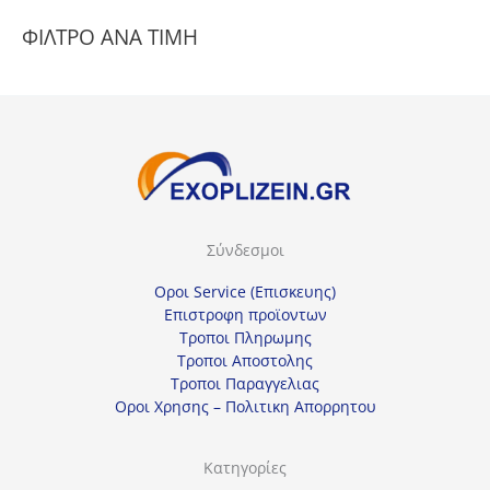
ι
ΦΙΛΤΡΟ ΑΝΑ ΤΙΜΗ
λ
έ
ξ
τ
ε
μ
ί
Σύνδεσμοι
α
κ
Οροι Service (Επισκευης)
α
Επιστροφη προϊοντων
Τροποι Πληρωμης
τ
Τροποι Αποστολης
η
Τροποι Παραγγελιας
γ
Οροι Χρησης – Πολιτικη Απορρητου
ο
ρ
Κατηγορίες