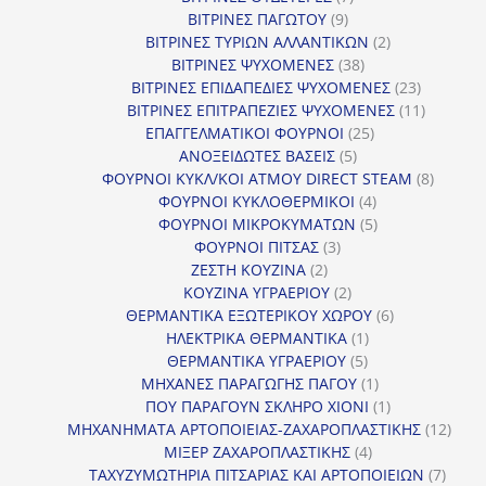
9
προϊόντα
ΒΙΤΡΙΝΕΣ ΠΑΓΩΤΟΥ
9
προϊόντα
2
ΒΙΤΡΙΝΕΣ ΤΥΡΙΩΝ ΑΛΛΑΝΤΙΚΩΝ
2
38
προϊόντα
ΒΙΤΡΙΝΕΣ ΨΥΧΟΜΕΝΕΣ
38
προϊόντα
23
ΒΙΤΡΙΝΕΣ ΕΠΙΔΑΠΕΔΙΕΣ ΨΥΧΟΜΕΝΕΣ
23
προϊόντα
11
ΒΙΤΡΙΝΕΣ ΕΠΙΤΡΑΠΕΖΙΕΣ ΨΥΧΟΜΕΝΕΣ
11
25
προϊόντ
ΕΠΑΓΓΕΛΜΑΤΙΚΟΙ ΦΟΥΡΝΟΙ
25
5
προϊόντα
ΑΝΟΞΕΙΔΩΤΕΣ ΒΑΣΕΙΣ
5
προϊόντα
8
ΦΟΥΡΝΟΙ ΚΥΚΛ/ΚΟΙ ΑΤΜΟΥ DIRECT STEAM
8
4
προϊόν
ΦΟΥΡΝΟΙ ΚΥΚΛΟΘΕΡΜΙΚΟΙ
4
προϊόντα
5
ΦΟΥΡΝΟΙ ΜΙΚΡΟΚΥΜΑΤΩΝ
5
3
προϊόντα
ΦΟΥΡΝΟΙ ΠΙΤΣΑΣ
3
2
προϊόντα
ΖΕΣΤΗ ΚΟΥΖΙΝΑ
2
προϊόντα
2
ΚΟΥΖΙΝΑ ΥΓΡΑΕΡΙΟΥ
2
προϊόντα
6
ΘΕΡΜΑΝΤΙΚΑ ΕΞΩΤΕΡΙΚΟΥ ΧΩΡΟΥ
6
1
προϊόντα
ΗΛΕΚΤΡΙΚΑ ΘΕΡΜΑΝΤΙΚΑ
1
5
προϊόν
ΘΕΡΜΑΝΤΙΚΑ ΥΓΡΑΕΡΙΟΥ
5
προϊόντα
1
ΜΗΧΑΝΕΣ ΠΑΡΑΓΩΓΗΣ ΠΑΓΟΥ
1
προϊόν
1
ΠΟΥ ΠΑΡΑΓΟΥΝ ΣΚΛΗΡΟ ΧΙΟΝΙ
1
προϊόν
12
ΜΗΧΑΝΗΜΑΤΑ ΑΡΤΟΠΟΙΕΙΑΣ-ΖΑΧΑΡΟΠΛΑΣΤΙΚΗΣ
12
4
προϊ
ΜΙΞΕΡ ΖΑΧΑΡΟΠΛΑΣΤΙΚΗΣ
4
προϊόντα
7
ΤΑΧΥΖΥΜΩΤΗΡΙΑ ΠΙΤΣΑΡΙΑΣ ΚΑΙ ΑΡΤΟΠΟΙΕΙΩΝ
7