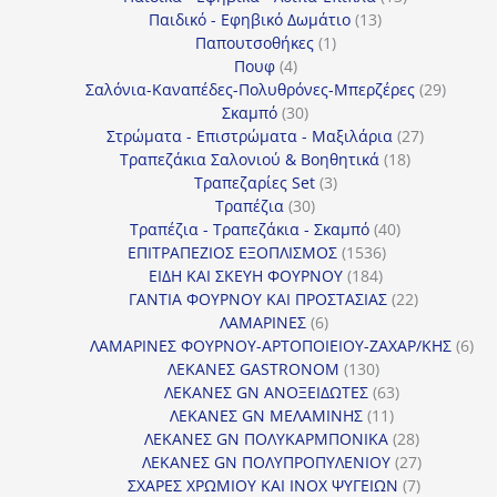
13
προϊόντα
Παιδικό - Εφηβικό Δωμάτιο
13
1
προϊόντα
Παπουτσοθήκες
1
4
προϊόν
Πουφ
4
προϊόντα
29
Σαλόνια-Καναπέδες-Πολυθρόνες-Μπερζέρες
29
30
προϊόν
Σκαμπό
30
προϊόντα
27
Στρώματα - Επιστρώματα - Μαξιλάρια
27
18
προϊόντα
Τραπεζάκια Σαλονιού & Βοηθητικά
18
3
προϊόντα
Τραπεζαρίες Set
3
30
προϊόντα
Τραπέζια
30
προϊόντα
40
Τραπέζια - Τραπεζάκια - Σκαμπό
40
1536
προϊόντα
ΕΠΙΤΡΑΠΕΖΙΟΣ ΕΞΟΠΛΙΣΜΟΣ
1536
184
προϊόντα
ΕΙΔΗ ΚΑΙ ΣΚΕΥΗ ΦΟΥΡΝΟΥ
184
προϊόντα
22
ΓΑΝΤΙΑ ΦΟΥΡΝΟΥ ΚΑΙ ΠΡΟΣΤΑΣΙΑΣ
22
6
προϊόντα
ΛΑΜΑΡΙΝΕΣ
6
προϊόντα
6
ΛΑΜΑΡΙΝΕΣ ΦΟΥΡΝΟΥ-ΑΡΤΟΠΟΙΕΙΟΥ-ΖΑΧΑΡ/ΚΗΣ
6
130
προ
ΛΕΚΑΝΕΣ GASTRONOM
130
προϊόντα
63
ΛΕΚΑΝΕΣ GN ΑΝΟΞΕΙΔΩΤΕΣ
63
11
προϊόντα
ΛΕΚΑΝΕΣ GN ΜΕΛΑΜΙΝΗΣ
11
προϊόντα
28
ΛΕΚΑΝΕΣ GN ΠΟΛΥΚΑΡΜΠΟΝΙΚΑ
28
προϊόντα
27
ΛΕΚΑΝΕΣ GN ΠΟΛΥΠΡΟΠΥΛΕΝΙΟΥ
27
7
προϊόντα
ΣΧΑΡΕΣ ΧΡΩΜΙΟΥ ΚΑΙ INOX ΨΥΓΕΙΩΝ
7