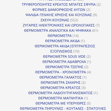
προϊόντα
2
ΤΡΥΦΕΡΟΠΟΙΗΤΕΣ ΚΡΕΑΤΟΣ ΜΠΑΤΕΣ ΣΦΥΡΙΑ
2
2
προϊόν
ΦΟΡΜΕΣ ΔΙΑΜΟΡΦΩΣΗΣ ΑΥΓΩΝ
2
προϊόντα
9
ΨΑΛΙΔΙΑ ΓΕΝΙΚΗΣ ΧΡΗΣΗΣ ΚΑΙ ΚΟΥΖΙΝΑΣ
9
552
προϊόντα
ΣΚΕΥΗ ΚΟΥΖΙΝΑΣ
552
προϊόντα
7
ΖΥΓΑΡΙΕΣ ΗΛΕΚΤΡΟΝΙΚΕΣ ΚΑΙ ΩΡΟΛΟΓΙΑΚΕΣ
7
61
προϊόν
ΘΕΡΜΟΜΕΤΡΑ ΑΝΑΛΟΓΙΚΑ ΚΑΙ ΨΗΦΙΑΚΑ
61
14
προϊόντ
ΘΕΡΜΟΜΕΤΡΑ
14
προϊόντα
1
ΘΕΡΜΟΜΕΤΡΑ ΑΚΙΔΑ
1
προϊόν
ΘΕΡΜΟΜΕΤΡΑ ΑΚΙΔΑ|ΕΠΙΤΡΑΠΕΖΙΟΣ
10
ΕΞΟΠΛΙΣΜΟΣ
10
προϊόντα
2
ΘΕΡΜΟΜΕΤΡΑ SOUS VIDE
2
προϊόντα
1
ΘΕΡΜΟΜΕΤΡΑ ΑΔΙΑΒΡΟΧΑ
1
2
προϊόν
ΘΕΡΜΟΜΕΤΡΑ ΤΣΕΠΗΣ
2
προϊόντα
4
ΘΕΡΜΟΜΕΤΡΑ - ΧΡΟΝΟΜΕΤΡΑ
4
1
προϊόντα
ΘΕΡΜΟΜΕΤΡΑ ΓΑΛΑΚΤΟΣ
1
2
προϊόν
ΘΕΡΜΟΜΕΤΡΑ ΖΑΧΑΡΗΣ
2
προϊόντα
3
ΘΕΡΜΟΜΕΤΡΑ ΚΡΕΑΤΟΣ
3
προϊόντα
1
ΘΕΡΜΟΜΕΤΡΑ ΛΑΔΙΟΥ/ΤΗΓΑΝΙΣΜΑΤΟΣ
1
1
προϊόν
ΘΕΡΜΟΜΕΤΡΑ ΜΑΓΝΗΤΙΚΑ
1
προϊόν
5
ΘΕΡΜΟΜΕΤΡΑ ΜΕ ΥΠΕΡΥΘΡΕΣ
5
προϊόντα
ΘΕΡΜΟΜΕΤΡΑ ΠΗΡΟΥΝΕΣ - ΚΟΥΤΑΛΕΣ - ΣΠΑΤΟΥΛΕΣ