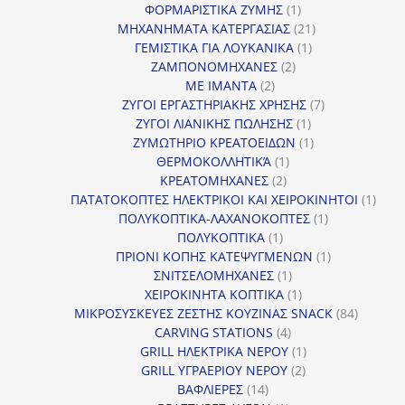
1
προϊό
ΦΟΡΜΑΡΙΣΤΙΚΑ ΖΥΜΗΣ
1
προϊόν
21
ΜΗΧΑΝΗΜΑΤΑ ΚΑΤΕΡΓΑΣΙΑΣ
21
1
προϊόντα
ΓΕΜΙΣΤΙΚΑ ΓΙΑ ΛΟΥΚΑΝΙΚΑ
1
2
προϊόν
ΖΑΜΠΟΝΟΜΗΧΑΝΕΣ
2
2
προϊόντα
ΜΕ ΙΜΑΝΤΑ
2
προϊόντα
7
ΖΥΓΟΙ ΕΡΓΑΣΤΗΡΙΑΚΗΣ ΧΡΗΣΗΣ
7
1
προϊόντα
ΖΥΓΟΙ ΛΙΑΝΙΚΗΣ ΠΩΛΗΣΗΣ
1
προϊόν
1
ΖΥΜΩΤΗΡΙΟ ΚΡΕΑΤΟΕΙΔΩΝ
1
1
προϊόν
ΘΕΡΜΟΚΟΛΛΗΤΙΚΆ
1
2
προϊόν
ΚΡΕΑΤΟΜΗΧΑΝΕΣ
2
προϊόντα
1
ΠΑΤΑΤΟΚΟΠΤΕΣ ΗΛΕΚΤΡΙΚΟΙ ΚΑΙ ΧΕΙΡΟΚΙΝΗΤΟΙ
1
1
προϊ
ΠΟΛΥΚΟΠΤΙΚΑ-ΛΑΧΑΝΟΚΟΠΤΕΣ
1
1
προϊόν
ΠΟΛΥΚΟΠΤΙΚΑ
1
προϊόν
1
ΠΡΙΟΝΙ ΚΟΠΗΣ ΚΑΤΕΨΥΓΜΕΝΩΝ
1
1
προϊόν
ΣΝΙΤΣΕΛΟΜΗΧΑΝΕΣ
1
προϊόν
1
ΧΕΙΡΟΚΙΝΗΤΑ ΚΟΠΤΙΚΑ
1
προϊόν
84
ΜΙΚΡΟΣΥΣΚΕΥΕΣ ΖΕΣΤΗΣ ΚΟΥΖΙΝΑΣ SNACK
84
4
προϊόντ
CARVING STATIONS
4
προϊόντα
1
GRILL ΗΛΕΚΤΡΙΚΑ ΝΕΡΟΥ
1
2
προϊόν
GRILL ΥΓΡΑΕΡΙΟΥ ΝΕΡΟΥ
2
14
προϊόντα
ΒΑΦΛΙΕΡΕΣ
14