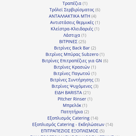
1
προϊόν
Τραπέζια
1
προϊόν
6
Τρόλεϊ Σερβιρίσματος
6
4
προϊόντα
ΑΝΤΑΛΛΑΚΤΙΚΑ MTH
4
προϊόντα
1
Αντιστάσεις θερμικές
1
1
προϊόν
Κλείστρα-Κλειδαριές
1
1
προϊόν
Λάστιχα
1
25
προϊόν
ΒΙΤΡΙΝΕΣ
25
προϊόντα
2
Βιτρίνες Back Bar
2
προϊόντα
1
Βιτρίνες Mπύρας Subzero
1
προϊόν
6
Βιτρίνες Επιτραπέζιες για GN
6
1
προϊόντα
Βιτρίνες Κρασιών
1
προϊόν
1
Βιτρίνες Παγωτού
1
προϊόν
3
Βιτρίνες Συντήρησης
3
3
προϊόντα
Βιτρίνες Ψυχόμενες
3
21
προϊόντα
ΕΙΔΗ BARISTA
21
προϊόντα
1
Pitcher Rinser
1
1
προϊόν
Μπρελόκ
1
προϊόν
2
Πατητήρια
2
προϊόντα
14
Εξοπλισμός Catering
14
προϊόντα
14
Εξοπλισμός Catering - Εκδηλώσεων
14
5
προϊόντα
ΕΠΙΤΡΑΠΕΖΙΟΣ ΕΞΟΠΛΙΣΜΟΣ
5