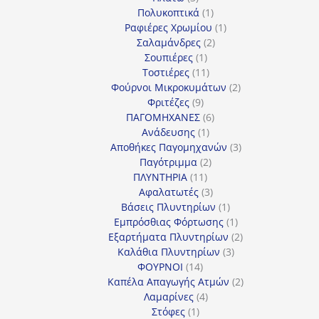
προϊόντα
1
Πολυκοπτικά
1
προϊόν
1
Ραφιέρες Χρωμίου
1
2
προϊόν
Σαλαμάνδρες
2
1
προϊόντα
Σουπιέρες
1
προϊόν
11
Τοστιέρες
11
προϊόντα
2
Φούρνοι Μικροκυμάτων
2
9
προϊόντα
Φριτέζες
9
προϊόντα
6
ΠΑΓΟΜΗΧΑΝΕΣ
6
1
προϊόντα
Ανάδευσης
1
προϊόν
3
Αποθήκες Παγομηχανών
3
2
προϊόντα
Παγότριμμα
2
11
προϊόντα
ΠΛΥΝΤΗΡΙΑ
11
προϊόντα
3
Αφαλατωτές
3
προϊόντα
1
Βάσεις Πλυντηρίων
1
προϊόν
1
Εμπρόσθιας Φόρτωσης
1
προϊόν
2
Εξαρτήματα Πλυντηρίων
2
3
προϊόντα
Καλάθια Πλυντηρίων
3
14
προϊόντα
ΦΟΥΡΝΟΙ
14
προϊόντα
2
Καπέλα Απαγωγής Ατμών
2
4
προϊόντα
Λαμαρίνες
4
1
προϊόντα
Στόφες
1