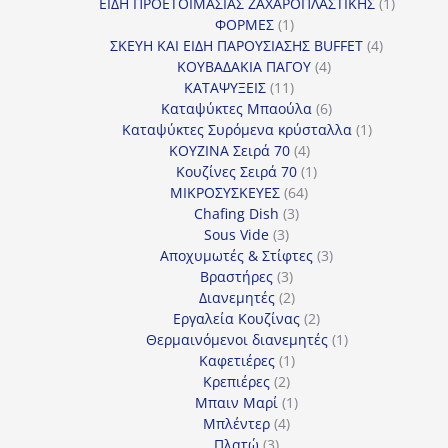
προϊόντα
1
ΕΙΔΗ ΠΡΟΕΤΟΙΜΑΣΙΑΣ ΖΑΧΑΡΟΠΛΑΣΤΙΚΗΣ
1
1
προϊόν
ΦΟΡΜΕΣ
1
προϊόν
4
ΣΚΕΥΗ ΚΑΙ ΕΙΔΗ ΠΑΡΟΥΣΙΑΣΗΣ BUFFET
4
4
προϊόντα
ΚΟΥΒΑΔΑΚΙΑ ΠΑΓΟΥ
4
11
προϊόντα
ΚΑΤΑΨΥΞΕΙΣ
11
προϊόντα
6
Καταψύκτες Μπαούλα
6
προϊόντα
1
Καταψύκτες Συρόμενα κρύσταλλα
1
4
προϊόν
ΚΟΥΖΙΝΑ Σειρά 70
4
προϊόντα
1
Κουζίνες Σειρά 70
1
64
προϊόν
ΜΙΚΡΟΣΥΣΚΕΥΕΣ
64
3
προϊόντα
Chafing Dish
3
3
προϊόντα
Sous Vide
3
προϊόντα
3
Αποχυμωτές & Στίφτες
3
3
προϊόντα
Βραστήρες
3
προϊόντα
2
Διανεμητές
2
προϊόντα
2
Εργαλεία Κουζίνας
2
προϊόντα
1
Θερμαινόμενοι διανεμητές
1
1
προϊόν
Καφετιέρες
1
2
προϊόν
Κρεπιέρες
2
προϊόντα
1
Μπαιν Μαρί
1
4
προϊόν
Μπλέντερ
4
3
προϊόντα
Πλατώ
3