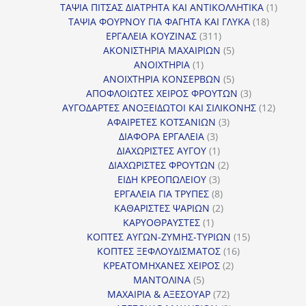
προϊόντα
1
ΤΑΨΙΑ ΠΙΤΣΑΣ ΔΙΑΤΡΗΤΑ ΚΑΙ ΑΝΤΙΚΟΛΛΗΤΙΚΑ
1
18
προϊόν
ΤΑΨΙΑ ΦΟΥΡΝΟΥ ΓΙΑ ΦΑΓΗΤΑ ΚΑΙ ΓΛΥΚΑ
18
311
προϊόντ
ΕΡΓΑΛΕΙΑ ΚΟΥΖΙΝΑΣ
311
προϊόντα
5
ΑΚΟΝΙΣΤΗΡΙΑ ΜΑΧΑΙΡΙΩΝ
5
1
προϊόντα
ΑΝΟΙΧΤΗΡΙΑ
1
προϊόν
5
ΑΝΟΙΧΤΗΡΙΑ ΚΟΝΣΕΡΒΩΝ
5
προϊόντα
3
ΑΠΟΦΛΟΙΩΤΕΣ ΧΕΙΡΟΣ ΦΡΟΥΤΩΝ
3
προϊόντα
12
ΑΥΓΟΔΑΡΤΕΣ ΑΝΟΞΕΙΔΩΤΟΙ ΚΑΙ ΣΙΛΙΚΟΝΗΣ
12
3
προϊόν
ΑΦΑΙΡΕΤΕΣ ΚΟΤΣΑΝΙΩΝ
3
3
προϊόντα
ΔΙΑΦΟΡΑ ΕΡΓΑΛΕΙΑ
3
προϊόντα
1
ΔΙΑΧΩΡΙΣΤΕΣ ΑΥΓΟΥ
1
προϊόν
2
ΔΙΑΧΩΡΙΣΤΕΣ ΦΡΟΥΤΩΝ
2
3
προϊόντα
ΕΙΔΗ ΚΡΕΟΠΩΛΕΙΟΥ
3
προϊόντα
8
ΕΡΓΑΛΕΙΑ ΓΙΑ ΤΡΥΠΕΣ
8
προϊόντα
2
ΚΑΘΑΡΙΣΤΕΣ ΨΑΡΙΩΝ
2
1
προϊόντα
ΚΑΡΥΟΘΡΑΥΣΤΕΣ
1
προϊόν
15
ΚΟΠΤΕΣ ΑΥΓΩΝ-ΖΥΜΗΣ-ΤΥΡΙΩΝ
15
16
προϊόντα
ΚΟΠΤΕΣ ΞΕΦΛΟΥΔΙΣΜΑΤΟΣ
16
2
προϊόντα
ΚΡΕΑΤΟΜΗΧΑΝΕΣ ΧΕΙΡΟΣ
2
5
προϊόντα
ΜΑΝΤΟΛΙΝΑ
5
προϊόντα
72
ΜΑΧΑΙΡΙΑ & ΑΞΕΣΟΥΑΡ
72