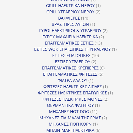
προϊόντα
1
GRILL ΗΛΕΚΤΡΙΚΑ ΝΕΡΟΥ
1
2
προϊόν
GRILL ΥΓΡΑΕΡΙΟΥ ΝΕΡΟΥ
2
14
προϊόντα
ΒΑΦΛΙΕΡΕΣ
14
προϊόντα
1
ΒΡΑΣΤΗΡΕΣ ΑΥΓΩΝ
1
προϊόν
2
ΓΥΡΟΙ ΗΛΕΚΤΡΙΚΟΙ & ΥΓΡΑΕΡΙΟΥ
2
2
προϊόντα
ΓΥΡΟΥ ΜΑΧΑΙΡΙΑ ΗΛΕΚΤΡΙΚΑ
2
13
προϊόντα
ΕΠΑΓΓΕΛΜΑΤΙΚΕΣ ΕΣΤΙΕΣ
13
προϊόντα
1
ΕΣΤΙΕΣ WOK ΕΠΑΓΩΓΙΚΕΣ Η' ΥΓΡΑΕΡΙΟΥ
1
10
προϊόν
ΕΣΤΙΕΣ ΕΠΑΓΩΓΙΚΕΣ
10
2
προϊόντα
ΕΣΤΙΕΣ ΥΓΡΑΕΡΙΟΥ
2
προϊόντα
6
ΕΠΑΓΓΕΛΜΑΤΙΚΕΣ ΚΡΕΠΙΕΡΕΣ
6
5
προϊόντα
ΕΠΑΓΓΕΛΜΑΤΙΚΕΣ ΦΡΙΤΕΖΕΣ
5
1
προϊόντα
ΦΙΛΤΡΑ ΛΑΔΙΟΥ
1
προϊόν
1
ΦΡΙΤΕΖΕΣ ΗΛΕΚΤΡΙΚΕΣ ΔΙΠΛΕΣ
1
προϊόν
1
ΦΡΙΤΕΖΕΣ ΗΛΕΚΤΡΙΚΕΣ ΕΠΑΓΩΓΙΚΕΣ
1
2
προϊόν
ΦΡΙΤΕΖΕΣ ΗΛΕΚΤΡΙΚΕΣ ΜΟΝΕΣ
2
1
προϊόντα
ΘΕΡΜΑΝΤΙΚΑ ΦΑΓΗΤΟΥ
1
11
προϊόν
ΜΗΧΑΝΕΣ HOT DOG
11
προϊόντα
2
ΜΗΧΑΝΕΣ ΓΙΑ ΜΑΛΛΙ ΤΗΣ ΓΡΙΑΣ
2
1
προϊόντα
ΜΗΧΑΝΕΣ ΠΟΠ ΚΟΡΝ
1
προϊόν
6
ΜΠΑΙΝ ΜΑΡΙ ΗΛΕΚΤΡΙΚΑ
6