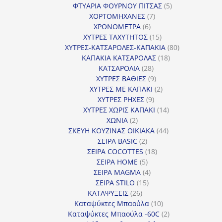
προϊόντα
5
ΦΤΥΑΡΙΑ ΦΟΥΡΝΟΥ ΠΙΤΣΑΣ
5
7
προϊόντα
ΧΟΡΤΟΜΗΧΑΝΕΣ
7
6
προϊόντα
ΧΡΟΝΟΜΕΤΡΑ
6
προϊόντα
15
ΧΥΤΡΕΣ ΤΑΧΥΤΗΤΟΣ
15
προϊόντα
80
ΧΥΤΡΕΣ-ΚΑΤΣΑΡΟΛΕΣ-ΚΑΠΑΚΙΑ
80
18
προϊόντα
ΚΑΠΑΚΙΑ ΚΑΤΣΑΡΟΛΑΣ
18
28
προϊόντα
ΚΑΤΣΑΡΟΛΙΑ
28
προϊόντα
9
ΧΥΤΡΕΣ ΒΑΘΙΕΣ
9
προϊόντα
2
ΧΥΤΡΕΣ ΜΕ ΚΑΠΑΚΙ
2
9
προϊόντα
ΧΥΤΡΕΣ ΡΗΧΕΣ
9
προϊόντα
14
ΧΥΤΡΕΣ ΧΩΡΙΣ ΚΑΠΑΚΙ
14
2
προϊόντα
ΧΩΝΙΑ
2
προϊόντα
44
ΣΚΕΥΗ ΚΟΥΖΙΝΑΣ ΟΙΚΙΑΚΑ
44
2
προϊόντα
ΣΕΙΡΑ BASIC
2
προϊόντα
18
ΣΕΙΡΑ COCOTTES
18
5
προϊόντα
ΣΕΙΡΑ HOME
5
προϊόντα
4
ΣΕΙΡΑ MAGMA
4
15
προϊόντα
ΣΕΙΡΑ STILO
15
26
προϊόντα
ΚΑΤΑΨΥΞΕΙΣ
26
προϊόντα
10
Καταψύκτες Μπαούλα
10
προϊόντα
2
Καταψύκτες Μπαούλα -60C
2