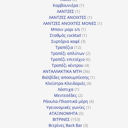
προϊόντα
1
Καρβουνιέρα
1
1
προϊόν
ΛΑΝΤΖΕΣ
1
προϊόν
1
ΛΑΝΤΖΕΣ ΑΝΟΙΧΤΕΣ
1
προϊόν
1
ΛΑΝΤΖΕΣ ΑΝΟΙΧΤΕΣ ΜΟΝΕΣ
1
1
προϊόν
Μπαιν μαρι s/s
1
προϊόν
1
Σταθμός cocktail
1
3
προϊόν
Συρτάρια καφέ
3
12
προϊόντα
Τραπέζια
12
προϊόντα
2
Τραπέζι απλύτων
2
προϊόντα
6
Τραπέζι επιτοίχιο
6
4
προϊόντα
Τραπέζι κέντρου
4
προϊόντα
36
ΑΝΤΑΛΛΑΚΤΙΚΑ MTH
36
προϊόντα
1
Βαλβίδες αποσυμπίεσης
1
4
προϊόν
Κλείστρα-Κλειδαριές
4
1
προϊόντα
Λάστιχα
1
προϊόν
2
Μεντεσέδες
2
προϊόντα
4
Ράουλα-Πλαστικά μέρη
4
1
προϊόντα
Υγειονομικές γωνίες
1
5
προϊόν
ΑΤΑΞΙΝΟΜΗΤΑ
5
153
προϊόντα
ΒΙΤΡΙΝΕΣ
153
προϊόντα
3
Βιτρίνες Back Bar
3