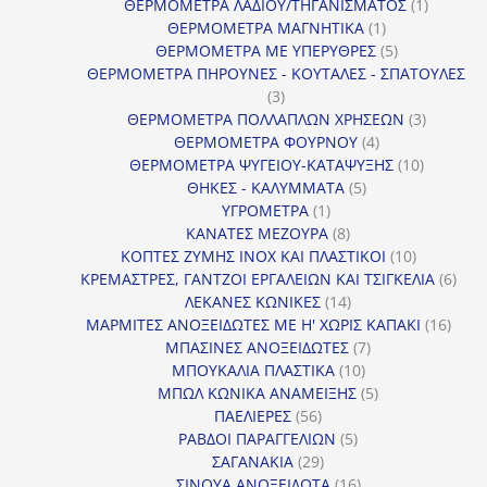
προϊόντα
1
ΘΕΡΜΟΜΕΤΡΑ ΛΑΔΙΟΥ/ΤΗΓΑΝΙΣΜΑΤΟΣ
1
1
προϊόν
ΘΕΡΜΟΜΕΤΡΑ ΜΑΓΝΗΤΙΚΑ
1
προϊόν
5
ΘΕΡΜΟΜΕΤΡΑ ΜΕ ΥΠΕΡΥΘΡΕΣ
5
προϊόντα
ΘΕΡΜΟΜΕΤΡΑ ΠΗΡΟΥΝΕΣ - ΚΟΥΤΑΛΕΣ - ΣΠΑΤΟΥΛΕΣ
3
3
προϊόντα
3
ΘΕΡΜΟΜΕΤΡΑ ΠΟΛΛΑΠΛΩΝ ΧΡΗΣΕΩΝ
3
4
προϊόντ
ΘΕΡΜΟΜΕΤΡΑ ΦΟΥΡΝΟΥ
4
προϊόντα
10
ΘΕΡΜΟΜΕΤΡΑ ΨΥΓΕΙΟΥ-ΚΑΤΑΨΥΞΗΣ
10
5
προϊόντα
ΘΗΚΕΣ - ΚΑΛΥΜΜΑΤΑ
5
1
προϊόντα
ΥΓΡΟΜΕΤΡΑ
1
προϊόν
8
ΚΑΝΑΤΕΣ ΜΕΖΟΥΡΑ
8
προϊόντα
10
ΚΟΠΤΕΣ ΖΥΜΗΣ INOX ΚΑΙ ΠΛΑΣΤΙΚΟΙ
10
προϊόντα
6
ΚΡΕΜΑΣΤΡΕΣ, ΓΑΝΤΖΟΙ ΕΡΓΑΛΕΙΩΝ ΚΑΙ ΤΣΙΓΚΕΛΙΑ
6
14
προϊ
ΛΕΚΑΝΕΣ ΚΩΝΙΚΕΣ
14
προϊόντα
16
ΜΑΡΜΙΤΕΣ ΑΝΟΞΕΙΔΩΤΕΣ ΜΕ Η' ΧΩΡΙΣ ΚΑΠΑΚΙ
16
7
προϊ
ΜΠΑΣΙΝΕΣ ΑΝΟΞΕΙΔΩΤΕΣ
7
10
προϊόντα
ΜΠΟΥΚΑΛΙΑ ΠΛΑΣΤΙΚΑ
10
προϊόντα
5
ΜΠΩΛ ΚΩΝΙΚΑ ΑΝΑΜΕΙΞΗΣ
5
56
προϊόντα
ΠΑΕΛΙΕΡΕΣ
56
προϊόντα
5
ΡΑΒΔΟΙ ΠΑΡΑΓΓΕΛΙΩΝ
5
29
προϊόντα
ΣΑΓΑΝΑΚΙΑ
29
προϊόντα
16
ΣΙΝΟΥΑ ΑΝΟΞΕΙΔΩΤΑ
16