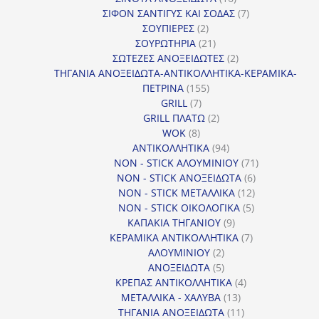
προϊόντα
7
ΣΙΦΟΝ ΣΑΝΤΙΓΥΣ ΚΑΙ ΣΟΔΑΣ
7
2
προϊόντα
ΣΟΥΠΙΕΡΕΣ
2
προϊόντα
21
ΣΟΥΡΩΤΗΡΙΑ
21
προϊόντα
2
ΣΩΤΕΖΕΣ ΑΝΟΞΕΙΔΩΤΕΣ
2
προϊόντα
ΤΗΓΑΝΙΑ ΑΝΟΞΕΙΔΩΤΑ-ΑΝΤΙΚΟΛΛΗΤΙΚΑ-ΚΕΡΑΜΙΚΑ-
155
ΠΕΤΡΙΝΑ
155
7
προϊόντα
GRILL
7
προϊόντα
2
GRILL ΠΛΑΤΩ
2
8
προϊόντα
WOK
8
προϊόντα
94
ΑΝΤΙΚΟΛΛΗΤΙΚΑ
94
προϊόντα
71
NON - STICK ΑΛΟΥΜΙΝΙΟΥ
71
6
προϊόντα
NON - STICK ΑΝΟΞΕΙΔΩΤΑ
6
12
προϊόντα
NON - STICK ΜΕΤΑΛΛΙΚΑ
12
5
προϊόντα
NON - STICK ΟΙΚΟΛΟΓΙΚΑ
5
9
προϊόντα
ΚΑΠΑΚΙΑ ΤΗΓΑΝΙΟΥ
9
προϊόντα
7
ΚΕΡΑΜΙΚΑ ΑΝΤΙΚΟΛΛΗΤΙΚΑ
7
2
προϊόντα
ΑΛΟΥΜΙΝΙΟΥ
2
προϊόντα
5
ΑΝΟΞΕΙΔΩΤΑ
5
προϊόντα
4
ΚΡΕΠΑΣ ΑΝΤΙΚΟΛΛΗΤΙΚΑ
4
13
προϊόντα
ΜΕΤΑΛΛΙΚΑ - ΧΑΛΥΒΑ
13
προϊόντα
11
ΤΗΓΑΝΙΑ ΑΝΟΞΕΙΔΩΤΑ
11