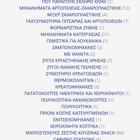
προϊόν
1
ΠΟΥ ΠΑΡΑΓΟΥΝ ΣΚΛΗΡΟ ΧΙΟΝΙ
1
προϊόν
12
ΜΗΧΑΝΗΜΑΤΑ ΑΡΤΟΠΟΙΕΙΑΣ-ΖΑΧΑΡΟΠΛΑΣΤΙΚΗΣ
12
4
προϊ
ΜΙΞΕΡ ΖΑΧΑΡΟΠΛΑΣΤΙΚΗΣ
4
προϊόντα
7
ΤΑΧΥΖΥΜΩΤΗΡΙΑ ΠΙΤΣΑΡΙΑΣ ΚΑΙ ΑΡΤΟΠΟΙΕΙΩΝ
7
1
προϊό
ΦΟΡΜΑΡΙΣΤΙΚΑ ΖΥΜΗΣ
1
προϊόν
21
ΜΗΧΑΝΗΜΑΤΑ ΚΑΤΕΡΓΑΣΙΑΣ
21
1
προϊόντα
ΓΕΜΙΣΤΙΚΑ ΓΙΑ ΛΟΥΚΑΝΙΚΑ
1
2
προϊόν
ΖΑΜΠΟΝΟΜΗΧΑΝΕΣ
2
2
προϊόντα
ΜΕ ΙΜΑΝΤΑ
2
προϊόντα
7
ΖΥΓΟΙ ΕΡΓΑΣΤΗΡΙΑΚΗΣ ΧΡΗΣΗΣ
7
1
προϊόντα
ΖΥΓΟΙ ΛΙΑΝΙΚΗΣ ΠΩΛΗΣΗΣ
1
προϊόν
1
ΖΥΜΩΤΗΡΙΟ ΚΡΕΑΤΟΕΙΔΩΝ
1
1
προϊόν
ΘΕΡΜΟΚΟΛΛΗΤΙΚΆ
1
2
προϊόν
ΚΡΕΑΤΟΜΗΧΑΝΕΣ
2
προϊόντα
1
ΠΑΤΑΤΟΚΟΠΤΕΣ ΗΛΕΚΤΡΙΚΟΙ ΚΑΙ ΧΕΙΡΟΚΙΝΗΤΟΙ
1
1
προϊ
ΠΟΛΥΚΟΠΤΙΚΑ-ΛΑΧΑΝΟΚΟΠΤΕΣ
1
1
προϊόν
ΠΟΛΥΚΟΠΤΙΚΑ
1
προϊόν
1
ΠΡΙΟΝΙ ΚΟΠΗΣ ΚΑΤΕΨΥΓΜΕΝΩΝ
1
1
προϊόν
ΣΝΙΤΣΕΛΟΜΗΧΑΝΕΣ
1
προϊόν
1
ΧΕΙΡΟΚΙΝΗΤΑ ΚΟΠΤΙΚΑ
1
προϊόν
84
ΜΙΚΡΟΣΥΣΚΕΥΕΣ ΖΕΣΤΗΣ ΚΟΥΖΙΝΑΣ SNACK
84
4
προϊόντ
CARVING STATIONS
4