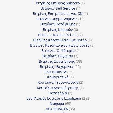
προϊόντα
1
Βιτρίνες Mπύρας Subzero
1
1
προϊόν
Βιτρίνες Self Service
1
προϊόν
1
Βιτρίνες Επιτραπέζιες για GN
1
15
προϊόν
Βιτρίνες Θερμαινόμενες
15
5
προϊόντα
Βιτρίνες Κατάψυξης
5
6
προϊόντα
Βιτρίνες Κρασιών
6
προϊόντα
12
Βιτρίνες Κρεοπωλείου
12
προϊόντα
6
Βιτρίνες Κρεοπωλείου με μοτέρ
6
προϊόντα
5
Βιτρίνες Κρεοπωλείου χωρίς μοτέρ
5
4
προϊόντα
Βιτρίνες Ουδέτερες
4
3
προϊόντα
Βιτρίνες Παγωτού
3
προϊόντα
38
Βιτρίνες Συντήρησης
38
22
προϊόντα
Βιτρίνες Ψυχόμενες
22
53
προϊόντα
ΕΙΔΗ BARISTA
53
προϊόντα
1
Καθαριστικά
1
προϊόν
2
Κουτάλια Γευσιγνωσίας
2
προϊόντα
1
Κουτάλια Δοσομέτρησης
1
2
προϊόν
Πατητήρια
2
προϊόντα
282
Εξοπλισμός Εστίασης Exoplizein
282
65
προϊόντα
Διάφορα
65
προϊόντα
36
ΑΝΟΞΕΙΔΩΤΑ
36