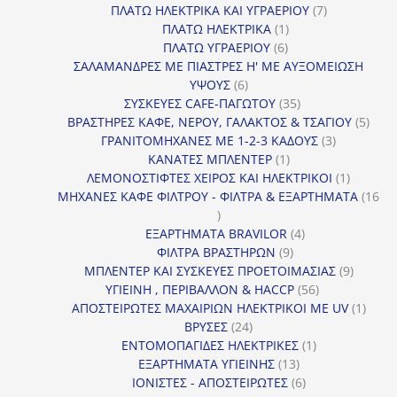
προϊόντα
7
ΠΛΑΤΩ ΗΛΕΚΤΡΙΚΑ ΚΑΙ ΥΓΡΑΕΡΙΟΥ
7
1
προϊόντα
ΠΛΑΤΩ ΗΛΕΚΤΡΙΚΑ
1
6
προϊόν
ΠΛΑΤΩ ΥΓΡΑΕΡΙΟΥ
6
προϊόντα
ΣΑΛΑΜΑΝΔΡΕΣ ΜΕ ΠΙΑΣΤΡΕΣ Η' ΜΕ ΑΥΞΟΜΕΙΩΣΗ
6
ΥΨΟΥΣ
6
προϊόντα
35
ΣΥΣΚΕΥΕΣ CAFE-ΠΑΓΩΤΟΥ
35
προϊόντα
5
ΒΡΑΣΤΗΡΕΣ ΚΑΦΕ, ΝΕΡΟΥ, ΓΑΛΑΚΤΟΣ & ΤΣΑΓΙΟΥ
5
3
προϊ
ΓΡΑΝΙΤΟΜΗΧΑΝΕΣ ΜΕ 1-2-3 ΚΑΔΟΥΣ
3
1
προϊόντα
ΚΑΝΑΤΕΣ ΜΠΛΕΝΤΕΡ
1
προϊόν
1
ΛΕΜΟΝΟΣΤΙΦΤΕΣ ΧΕΙΡΟΣ ΚΑΙ ΗΛΕΚΤΡΙΚΟΙ
1
προϊόν
ΜΗΧΑΝΕΣ ΚΑΦΕ ΦΙΛΤΡΟΥ - ΦΙΛΤΡΑ & ΕΞΑΡΤΗΜΑΤΑ
16
16
προϊόντα
4
ΕΞΑΡΤΗΜΑΤΑ BRAVILOR
4
9
προϊόντα
ΦΙΛΤΡΑ ΒΡΑΣΤΗΡΩΝ
9
προϊόντα
9
ΜΠΛΕΝΤΕΡ ΚΑΙ ΣΥΣΚΕΥΕΣ ΠΡΟΕΤΟΙΜΑΣΙΑΣ
9
56
προϊόντ
ΥΓΙΕΙΝΗ , ΠΕΡΙΒΑΛΛΟΝ & HACCP
56
προϊόντα
1
ΑΠΟΣΤΕΙΡΩΤΕΣ ΜΑΧΑΙΡΙΩΝ ΗΛΕΚΤΡΙΚΟΙ ΜΕ UV
1
24
προϊό
ΒΡΥΣΕΣ
24
προϊόντα
1
ΕΝΤΟΜΟΠΑΓΙΔΕΣ ΗΛΕΚΤΡΙΚΕΣ
1
13
προϊόν
ΕΞΑΡΤΗΜΑΤΑ ΥΓΙΕΙΝΗΣ
13
προϊόντα
6
ΙΟΝΙΣΤΕΣ - ΑΠΟΣΤΕΙΡΩΤΕΣ
6