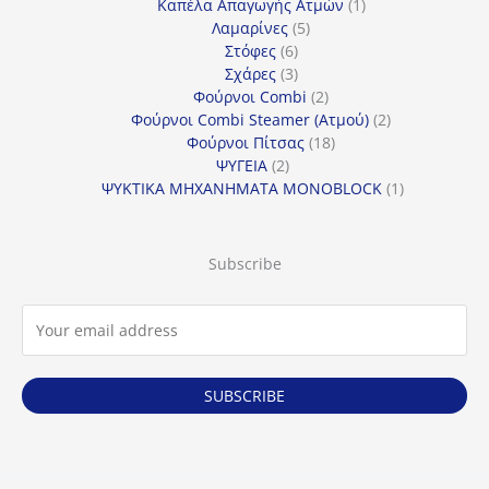
προϊόντα
1
Καπέλα Απαγωγής Ατμών
1
5
προϊόν
Λαμαρίνες
5
6
προϊόντα
Στόφες
6
προϊόντα
3
Σχάρες
3
προϊόντα
2
Φούρνοι Combi
2
προϊόντα
2
Φούρνοι Combi Steamer (Ατμού)
2
18
προϊόντα
Φούρνοι Πίτσας
18
2
προϊόντα
ΨΥΓΕΙΑ
2
προϊόντα
1
ΨΥΚΤΙΚΑ ΜΗΧΑΝΗΜΑΤΑ MONOBLOCK
1
προϊόν
Subscribe
SUBSCRIBE