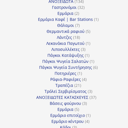
134
προϊόντα
ΑΝΟΞΕΙΔΩΤΑ
134
προϊόντα
32
Γαστρονόμοι
32
2
προϊόντα
Ερμάρια
2
προϊόντα
1
Ερμάρια Καφέ | Bar Stations
1
7
προϊόν
Θάλαμοι
7
προϊόντα
5
Θερμαντικά ραφιού
5
18
προϊόντα
Λάντζες
18
προϊόντα
1
Λεκανάκια Παγωτού
1
3
προϊόν
Λιποσυλλέκτες
3
προϊόντα
1
Πάγκοι Κατάψυξης
1
προϊόν
1
Πάγκοι Ψυγεία Σαλατών
1
προϊόν
6
Πάγκοι Ψυγεία Συντήρησης
6
1
προϊόντα
Ποτηριέρες
1
προϊόν
4
Ράφια-Ραφιέρες
4
21
προϊόντα
Τραπέζια
21
προϊόντα
3
Τρόλεϊ Σερβιρίσματος
3
προϊόντα
37
ΑΝΟΞΕΙΔΩΤΕΣ ΚΑΤΑΣΚΕΥΕΣ
37
3
προϊόντα
Βάσεις φούρνου
3
5
προϊόντα
Ερμάρια
5
προϊόντα
1
Ερμάριο επιτοίχιο
1
4
προϊόν
Ερμάριο κέντρου
4
3
προϊόντα
Κάδοι
3