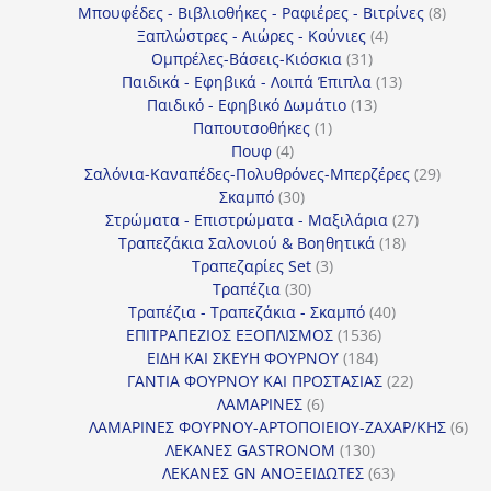
προϊόντα
8
Μπουφέδες - Βιβλιοθήκες - Ραφιέρες - Βιτρίνες
8
4
προϊό
Ξαπλώστρες - Αιώρες - Κούνιες
4
31
προϊόντα
Ομπρέλες-Βάσεις-Κιόσκια
31
προϊόντα
13
Παιδικά - Εφηβικά - Λοιπά Έπιπλα
13
13
προϊόντα
Παιδικό - Εφηβικό Δωμάτιο
13
1
προϊόντα
Παπουτσοθήκες
1
4
προϊόν
Πουφ
4
προϊόντα
29
Σαλόνια-Καναπέδες-Πολυθρόνες-Μπερζέρες
29
30
προϊόν
Σκαμπό
30
προϊόντα
27
Στρώματα - Επιστρώματα - Μαξιλάρια
27
18
προϊόντα
Τραπεζάκια Σαλονιού & Βοηθητικά
18
3
προϊόντα
Τραπεζαρίες Set
3
30
προϊόντα
Τραπέζια
30
προϊόντα
40
Τραπέζια - Τραπεζάκια - Σκαμπό
40
1536
προϊόντα
ΕΠΙΤΡΑΠΕΖΙΟΣ ΕΞΟΠΛΙΣΜΟΣ
1536
184
προϊόντα
ΕΙΔΗ ΚΑΙ ΣΚΕΥΗ ΦΟΥΡΝΟΥ
184
προϊόντα
22
ΓΑΝΤΙΑ ΦΟΥΡΝΟΥ ΚΑΙ ΠΡΟΣΤΑΣΙΑΣ
22
6
προϊόντα
ΛΑΜΑΡΙΝΕΣ
6
προϊόντα
6
ΛΑΜΑΡΙΝΕΣ ΦΟΥΡΝΟΥ-ΑΡΤΟΠΟΙΕΙΟΥ-ΖΑΧΑΡ/ΚΗΣ
6
130
προ
ΛΕΚΑΝΕΣ GASTRONOM
130
προϊόντα
63
ΛΕΚΑΝΕΣ GN ΑΝΟΞΕΙΔΩΤΕΣ
63