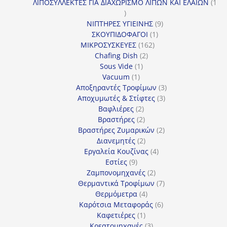
προϊόντα
ΛΙΠΟΣΥΛΛΕΚΤΕΣ ΓΙΑ ΔΙΑΧΩΡΙΣΜΟ ΛΙΠΩΝ ΚΑΙ ΕΛΑΙΩΝ
1
1
προϊόν
9
ΝΙΠΤΗΡΕΣ ΥΓΙΕΙΝΗΣ
9
1
προϊόντα
ΣΚΟΥΠΙΔΟΦΑΓΟΙ
1
162
προϊόν
ΜΙΚΡΟΣΥΣΚΕΥΕΣ
162
2
προϊόντα
Chafing Dish
2
1
προϊόντα
Sous Vide
1
1
προϊόν
Vacuum
1
προϊόν
3
Αποξηραντές Τροφίμων
3
3
προϊόντα
Αποχυμωτές & Στίφτες
3
2
προϊόντα
Βαφλιέρες
2
προϊόντα
2
Βραστήρες
2
προϊόντα
2
Βραστήρες Ζυμαρικών
2
2
προϊόντα
Διανεμητές
2
προϊόντα
4
Εργαλεία Κουζίνας
4
9
προϊόντα
Εστίες
9
προϊόντα
2
Ζαμπονομηχανές
2
προϊόντα
7
Θερμαντικά Τροφίμων
7
4
προϊόντα
Θερμόμετρα
4
προϊόντα
6
Καρότσια Μεταφοράς
6
1
προϊόντα
Καφετιέρες
1
προϊόν
3
Κρεατομηχανές
3