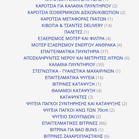
προϊόν
2
ΚΑΡΟΤΣΙΑ ΓΙΑ ΚΑΛΑΘΙΑ ΠΛΥΝΤΗΡΙΟΥ
2
προϊόντα
2
ΚΑΡΟΤΣΙΑ ΙΣΟΘΕΡΜΙΚΩΝ ΔΙΣΚΩΝ/ΚΙΒΩΤΙΩΝ
2
1
προϊόν
ΚΑΡΟΤΣΙΑ ΜΕΤΑΦΟΡΑΣ ΠΙΑΤΩΝ
1
14
προϊόν
ΚΙΒΩΤΙΑ & ΤΣΑΝΤΕΣ DELIVERY
14
1
προϊόντα
ΠΑΛΕΤΕΣ
1
προϊόν
4
ΕΞΑΕΡΙΣΜΟΣ ΜΟΤΕΡ ΚΑΙ ΦΙΛΤΡΑ
4
προϊόντα
4
ΜΟΤΕΡ ΕΞΑΕΡΙΣΜΟΥ ΕΝΕΡΓΟΥ ΑΝΘΡΑΚΑ
4
37
προϊόντ
ΕΠΑΓΓΕΛΜΑΤΙΚΑ ΠΛΥΝΤΗΡΙΑ
37
προϊόντα
6
ΑΠΟΣΚΛΗΡΥΝΤΕΣ ΝΕΡΟΥ ΚΑΙ ΜΕΤΡΗΤΕΣ ΛΙΤΡΩΝ
6
30
προϊ
ΚΑΛΑΘΙΑ ΠΛΥΝΤΗΡΙΟΥ
30
προϊόντα
1
ΣΤΕΓΝΩΤΙΚΑ - ΓΥΑΛΙΣΤΙΚΑ ΜΑΧΑΙΡ/ΝΩΝ
1
16
προϊόν
ΕΠΑΓΓΕΛΜΑΤΙΚΑ ΨΥΓΕΙΑ
16
1
προϊόντα
ΒΙΤΡΙΝΕΣ ΚΑΤΑΨΥΞΗ
1
προϊόν
4
ΘΑΛΑΜΟΙ ΚΑΤΑΨΥΞΗ
4
3
προϊόντα
ΚΑΤΑΨΥΚΤΕΣ
3
προϊόντα
2
ΨΥΓΕΙΑ ΠΑΓΚΟΙ ΣΥΝΤΗΡΗΣΗΣ ΚΑΙ ΚΑΤΑΨΥΞΗΣ
2
2
προϊό
ΨΥΓΕΙΑ ΠΑΓΚΟΙ ΑΝΩ ΤΩΝ 70cm
2
2
προϊόντα
ΨΥΓΕΙΟ ΣΚΟΥΠΙΔΙΩΝ
2
προϊόντα
86
ΕΠΑΓΓΕΛΜΑΤΙΚΕΣ ΒΙΤΡΙΝΕΣ
86
1
προϊόντα
ΒΙΤΡΙΝΑ ΓΙΑ BAO BUNS
1
προϊόν
6
ΒΙΤΡΙΝΕΣ ΖΑΧΑΡΟΠΛΑΣΤΙΚΗΣ
6