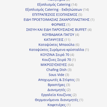
προϊόντα
14
Εξοπλισμός Catering
14
προϊόντα
14
Εξοπλισμός Catering - Εκδηλώσεων
14
5
προϊόντα
ΕΠΙΤΡΑΠΕΖΙΟΣ ΕΞΟΠΛΙΣΜΟΣ
5
προϊόντα
1
ΕΙΔΗ ΠΡΟΕΤΟΙΜΑΣΙΑΣ ΖΑΧΑΡΟΠΛΑΣΤΙΚΗΣ
1
1
προϊόν
ΦΟΡΜΕΣ
1
προϊόν
4
ΣΚΕΥΗ ΚΑΙ ΕΙΔΗ ΠΑΡΟΥΣΙΑΣΗΣ BUFFET
4
4
προϊόντα
ΚΟΥΒΑΔΑΚΙΑ ΠΑΓΟΥ
4
11
προϊόντα
ΚΑΤΑΨΥΞΕΙΣ
11
προϊόντα
6
Καταψύκτες Μπαούλα
6
προϊόντα
1
Καταψύκτες Συρόμενα κρύσταλλα
1
4
προϊόν
ΚΟΥΖΙΝΑ Σειρά 70
4
προϊόντα
1
Κουζίνες Σειρά 70
1
64
προϊόν
ΜΙΚΡΟΣΥΣΚΕΥΕΣ
64
3
προϊόντα
Chafing Dish
3
3
προϊόντα
Sous Vide
3
προϊόντα
3
Αποχυμωτές & Στίφτες
3
3
προϊόντα
Βραστήρες
3
προϊόντα
2
Διανεμητές
2
προϊόντα
2
Εργαλεία Κουζίνας
2
προϊόντα
1
Θερμαινόμενοι διανεμητές
1
1
προϊόν
Καφετιέρες
1