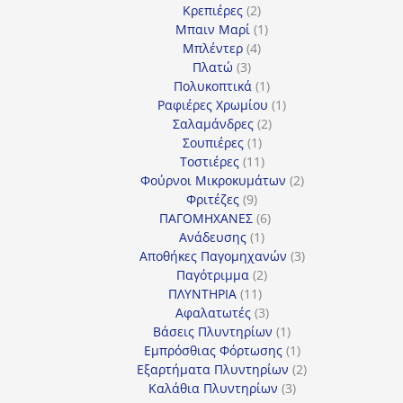
2
προϊόν
Κρεπιέρες
2
προϊόντα
1
Μπαιν Μαρί
1
4
προϊόν
Μπλέντερ
4
3
προϊόντα
Πλατώ
3
προϊόντα
1
Πολυκοπτικά
1
προϊόν
1
Ραφιέρες Χρωμίου
1
2
προϊόν
Σαλαμάνδρες
2
1
προϊόντα
Σουπιέρες
1
προϊόν
11
Τοστιέρες
11
προϊόντα
2
Φούρνοι Μικροκυμάτων
2
9
προϊόντα
Φριτέζες
9
προϊόντα
6
ΠΑΓΟΜΗΧΑΝΕΣ
6
1
προϊόντα
Ανάδευσης
1
προϊόν
3
Αποθήκες Παγομηχανών
3
2
προϊόντα
Παγότριμμα
2
11
προϊόντα
ΠΛΥΝΤΗΡΙΑ
11
προϊόντα
3
Αφαλατωτές
3
προϊόντα
1
Βάσεις Πλυντηρίων
1
προϊόν
1
Εμπρόσθιας Φόρτωσης
1
προϊόν
2
Εξαρτήματα Πλυντηρίων
2
3
προϊόντα
Καλάθια Πλυντηρίων
3