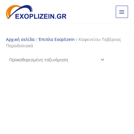
Μετάβαση
στο
περιεχόμενο
Αρχική σελίδα
/
Έπιπλα Exoplizein
/ Καφενείου-Ταβέρνας
Παραδοσιακά