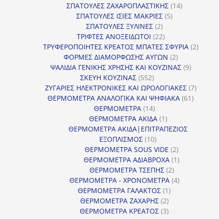
προϊόντα
14
ΣΠΑΤΟΥΛΕΣ ΖΑΧΑΡΟΠΛΑΣΤΙΚΗΣ
14
5
προϊόντα
ΣΠΑΤΟΥΛΕΣ ΙΣΙΕΣ ΜΑΚΡΙΕΣ
5
2
προϊόντα
ΣΠΑΤΟΥΛΕΣ ΞΥΛΙΝΕΣ
2
προϊόντα
22
ΤΡΙΦΤΕΣ ΑΝΟΞΕΙΔΩΤΟΙ
22
προϊόντα
2
ΤΡΥΦΕΡΟΠΟΙΗΤΕΣ ΚΡΕΑΤΟΣ ΜΠΑΤΕΣ ΣΦΥΡΙΑ
2
2
προϊόν
ΦΟΡΜΕΣ ΔΙΑΜΟΡΦΩΣΗΣ ΑΥΓΩΝ
2
προϊόντα
9
ΨΑΛΙΔΙΑ ΓΕΝΙΚΗΣ ΧΡΗΣΗΣ ΚΑΙ ΚΟΥΖΙΝΑΣ
9
552
προϊόντα
ΣΚΕΥΗ ΚΟΥΖΙΝΑΣ
552
προϊόντα
7
ΖΥΓΑΡΙΕΣ ΗΛΕΚΤΡΟΝΙΚΕΣ ΚΑΙ ΩΡΟΛΟΓΙΑΚΕΣ
7
61
προϊόν
ΘΕΡΜΟΜΕΤΡΑ ΑΝΑΛΟΓΙΚΑ ΚΑΙ ΨΗΦΙΑΚΑ
61
14
προϊόντ
ΘΕΡΜΟΜΕΤΡΑ
14
προϊόντα
1
ΘΕΡΜΟΜΕΤΡΑ ΑΚΙΔΑ
1
προϊόν
ΘΕΡΜΟΜΕΤΡΑ ΑΚΙΔΑ|ΕΠΙΤΡΑΠΕΖΙΟΣ
10
ΕΞΟΠΛΙΣΜΟΣ
10
προϊόντα
2
ΘΕΡΜΟΜΕΤΡΑ SOUS VIDE
2
προϊόντα
1
ΘΕΡΜΟΜΕΤΡΑ ΑΔΙΑΒΡΟΧΑ
1
2
προϊόν
ΘΕΡΜΟΜΕΤΡΑ ΤΣΕΠΗΣ
2
προϊόντα
4
ΘΕΡΜΟΜΕΤΡΑ - ΧΡΟΝΟΜΕΤΡΑ
4
1
προϊόντα
ΘΕΡΜΟΜΕΤΡΑ ΓΑΛΑΚΤΟΣ
1
2
προϊόν
ΘΕΡΜΟΜΕΤΡΑ ΖΑΧΑΡΗΣ
2
προϊόντα
3
ΘΕΡΜΟΜΕΤΡΑ ΚΡΕΑΤΟΣ
3