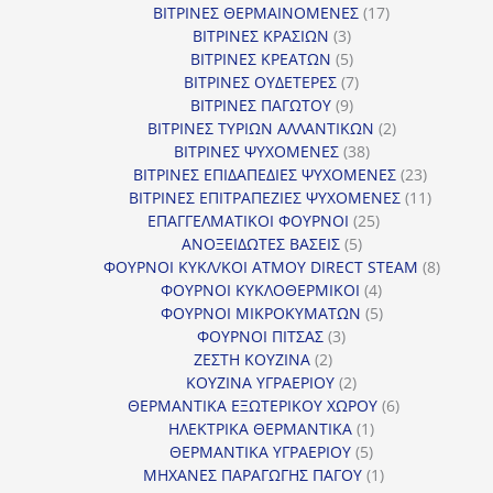
προϊόντα
17
ΒΙΤΡΙΝΕΣ ΘΕΡΜΑΙΝΟΜΕΝΕΣ
17
3
προϊόντα
ΒΙΤΡΙΝΕΣ ΚΡΑΣΙΩΝ
3
προϊόντα
5
ΒΙΤΡΙΝΕΣ ΚΡΕΑΤΩΝ
5
προϊόντα
7
ΒΙΤΡΙΝΕΣ ΟΥΔΕΤΕΡΕΣ
7
9
προϊόντα
ΒΙΤΡΙΝΕΣ ΠΑΓΩΤΟΥ
9
προϊόντα
2
ΒΙΤΡΙΝΕΣ ΤΥΡΙΩΝ ΑΛΛΑΝΤΙΚΩΝ
2
38
προϊόντα
ΒΙΤΡΙΝΕΣ ΨΥΧΟΜΕΝΕΣ
38
προϊόντα
23
ΒΙΤΡΙΝΕΣ ΕΠΙΔΑΠΕΔΙΕΣ ΨΥΧΟΜΕΝΕΣ
23
προϊόντα
11
ΒΙΤΡΙΝΕΣ ΕΠΙΤΡΑΠΕΖΙΕΣ ΨΥΧΟΜΕΝΕΣ
11
25
προϊόντ
ΕΠΑΓΓΕΛΜΑΤΙΚΟΙ ΦΟΥΡΝΟΙ
25
5
προϊόντα
ΑΝΟΞΕΙΔΩΤΕΣ ΒΑΣΕΙΣ
5
προϊόντα
8
ΦΟΥΡΝΟΙ ΚΥΚΛ/ΚΟΙ ΑΤΜΟΥ DIRECT STEAM
8
4
προϊόν
ΦΟΥΡΝΟΙ ΚΥΚΛΟΘΕΡΜΙΚΟΙ
4
προϊόντα
5
ΦΟΥΡΝΟΙ ΜΙΚΡΟΚΥΜΑΤΩΝ
5
3
προϊόντα
ΦΟΥΡΝΟΙ ΠΙΤΣΑΣ
3
2
προϊόντα
ΖΕΣΤΗ ΚΟΥΖΙΝΑ
2
προϊόντα
2
ΚΟΥΖΙΝΑ ΥΓΡΑΕΡΙΟΥ
2
προϊόντα
6
ΘΕΡΜΑΝΤΙΚΑ ΕΞΩΤΕΡΙΚΟΥ ΧΩΡΟΥ
6
1
προϊόντα
ΗΛΕΚΤΡΙΚΑ ΘΕΡΜΑΝΤΙΚΑ
1
5
προϊόν
ΘΕΡΜΑΝΤΙΚΑ ΥΓΡΑΕΡΙΟΥ
5
προϊόντα
1
ΜΗΧΑΝΕΣ ΠΑΡΑΓΩΓΗΣ ΠΑΓΟΥ
1