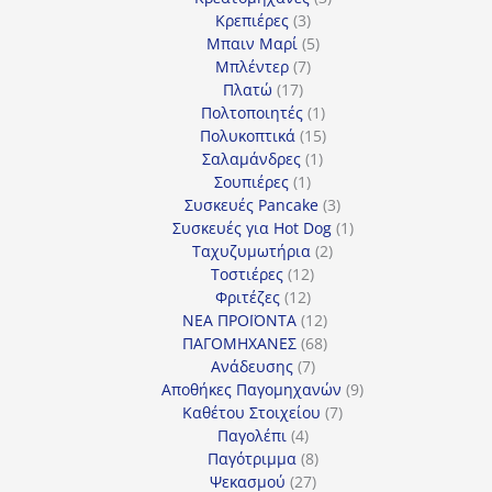
3
προϊόντα
Κρεπιέρες
3
προϊόντα
5
Μπαιν Μαρί
5
7
προϊόντα
Μπλέντερ
7
17
προϊόντα
Πλατώ
17
προϊόντα
1
Πολτοποιητές
1
προϊόν
15
Πολυκοπτικά
15
1
προϊόντα
Σαλαμάνδρες
1
1
προϊόν
Σουπιέρες
1
προϊόν
3
Συσκευές Pancake
3
προϊόντα
1
Συσκευές για Hot Dog
1
2
προϊόν
Ταχυζυμωτήρια
2
12
προϊόντα
Τοστιέρες
12
12
προϊόντα
Φριτέζες
12
προϊόντα
12
ΝΕΑ ΠΡΟΪΟΝΤΑ
12
προϊόντα
68
ΠΑΓΟΜΗΧΑΝΕΣ
68
7
προϊόντα
Ανάδευσης
7
προϊόντα
9
Αποθήκες Παγομηχανών
9
7
προϊόντα
Καθέτου Στοιχείου
7
4
προϊόντα
Παγολέπι
4
προϊόντα
8
Παγότριμμα
8
27
προϊόντα
Ψεκασμού
27