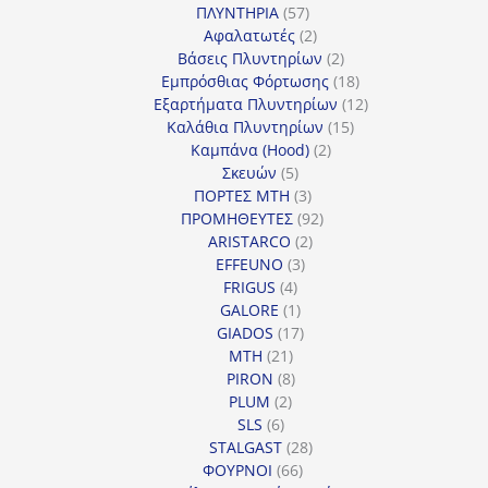
57
προϊόντα
ΠΛΥΝΤΗΡΙΑ
57
προϊόντα
2
Αφαλατωτές
2
προϊόντα
2
Βάσεις Πλυντηρίων
2
προϊόντα
18
Εμπρόσθιας Φόρτωσης
18
προϊόντα
12
Εξαρτήματα Πλυντηρίων
12
15
προϊόντα
Καλάθια Πλυντηρίων
15
2
προϊόντα
Καμπάνα (Hood)
2
5
προϊόντα
Σκευών
5
προϊόντα
3
ΠΟΡΤΕΣ MTH
3
προϊόντα
92
ΠΡΟΜΗΘΕΥΤΕΣ
92
2
προϊόντα
ARISTARCO
2
3
προϊόντα
EFFEUNO
3
4
προϊόντα
FRIGUS
4
προϊόντα
1
GALORE
1
προϊόν
17
GIADOS
17
21
προϊόντα
MTH
21
προϊόντα
8
PIRON
8
2
προϊόντα
PLUM
2
6
προϊόντα
SLS
6
προϊόντα
28
STALGAST
28
66
προϊόντα
ΦΟΥΡΝΟΙ
66