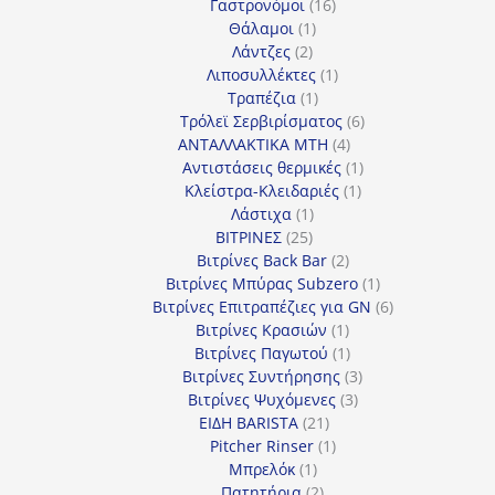
προϊόντα
16
Γαστρονόμοι
16
1
προϊόντα
Θάλαμοι
1
2
προϊόν
Λάντζες
2
προϊόντα
1
Λιποσυλλέκτες
1
1
προϊόν
Τραπέζια
1
προϊόν
6
Τρόλεϊ Σερβιρίσματος
6
4
προϊόντα
ΑΝΤΑΛΛΑΚΤΙΚΑ MTH
4
προϊόντα
1
Αντιστάσεις θερμικές
1
1
προϊόν
Κλείστρα-Κλειδαριές
1
1
προϊόν
Λάστιχα
1
25
προϊόν
ΒΙΤΡΙΝΕΣ
25
προϊόντα
2
Βιτρίνες Back Bar
2
προϊόντα
1
Βιτρίνες Mπύρας Subzero
1
προϊόν
6
Βιτρίνες Επιτραπέζιες για GN
6
1
προϊόντα
Βιτρίνες Κρασιών
1
προϊόν
1
Βιτρίνες Παγωτού
1
προϊόν
3
Βιτρίνες Συντήρησης
3
3
προϊόντα
Βιτρίνες Ψυχόμενες
3
21
προϊόντα
ΕΙΔΗ BARISTA
21
προϊόντα
1
Pitcher Rinser
1
1
προϊόν
Μπρελόκ
1
προϊόν
2
Πατητήρια
2