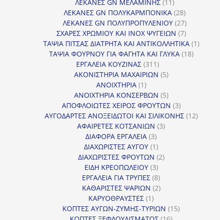
11
προϊόντα
ΛΕΚΑΝΕΣ GN ΜΕΛΑΜΙΝΗΣ
11
προϊόντα
28
ΛΕΚΑΝΕΣ GN ΠΟΛΥΚΑΡΜΠΟΝΙΚΑ
28
προϊόντα
27
ΛΕΚΑΝΕΣ GN ΠΟΛΥΠΡΟΠΥΛΕΝΙΟΥ
27
7
προϊόντα
ΣΧΑΡΕΣ ΧΡΩΜΙΟΥ ΚΑΙ INOX ΨΥΓΕΙΩΝ
7
προϊόντα
1
ΤΑΨΙΑ ΠΙΤΣΑΣ ΔΙΑΤΡΗΤΑ ΚΑΙ ΑΝΤΙΚΟΛΛΗΤΙΚΑ
1
18
προϊόν
ΤΑΨΙΑ ΦΟΥΡΝΟΥ ΓΙΑ ΦΑΓΗΤΑ ΚΑΙ ΓΛΥΚΑ
18
311
προϊόντ
ΕΡΓΑΛΕΙΑ ΚΟΥΖΙΝΑΣ
311
προϊόντα
5
ΑΚΟΝΙΣΤΗΡΙΑ ΜΑΧΑΙΡΙΩΝ
5
1
προϊόντα
ΑΝΟΙΧΤΗΡΙΑ
1
προϊόν
5
ΑΝΟΙΧΤΗΡΙΑ ΚΟΝΣΕΡΒΩΝ
5
προϊόντα
3
ΑΠΟΦΛΟΙΩΤΕΣ ΧΕΙΡΟΣ ΦΡΟΥΤΩΝ
3
προϊόντα
12
ΑΥΓΟΔΑΡΤΕΣ ΑΝΟΞΕΙΔΩΤΟΙ ΚΑΙ ΣΙΛΙΚΟΝΗΣ
12
3
προϊόν
ΑΦΑΙΡΕΤΕΣ ΚΟΤΣΑΝΙΩΝ
3
3
προϊόντα
ΔΙΑΦΟΡΑ ΕΡΓΑΛΕΙΑ
3
προϊόντα
1
ΔΙΑΧΩΡΙΣΤΕΣ ΑΥΓΟΥ
1
προϊόν
2
ΔΙΑΧΩΡΙΣΤΕΣ ΦΡΟΥΤΩΝ
2
3
προϊόντα
ΕΙΔΗ ΚΡΕΟΠΩΛΕΙΟΥ
3
προϊόντα
8
ΕΡΓΑΛΕΙΑ ΓΙΑ ΤΡΥΠΕΣ
8
προϊόντα
2
ΚΑΘΑΡΙΣΤΕΣ ΨΑΡΙΩΝ
2
1
προϊόντα
ΚΑΡΥΟΘΡΑΥΣΤΕΣ
1
προϊόν
15
ΚΟΠΤΕΣ ΑΥΓΩΝ-ΖΥΜΗΣ-ΤΥΡΙΩΝ
15
16
προϊόντα
ΚΟΠΤΕΣ ΞΕΦΛΟΥΔΙΣΜΑΤΟΣ
16