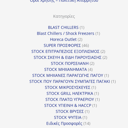
Οροι Χρησης – Πολιτικη Απορρητου
ο
ρ
Κατηγορίες
ί
1
BLAST CHILLERS
1
α
προϊόν
1
Blast Chillers / Shock Freezers
1
2
προϊόν
Horeca Outlet
2
προϊόντα
46
SUPER ΠΡΟΣΦΟΡΕΣ
46
προϊόντα
2
STOCK ΕΠΙΤΡΑΠΕΖΙΟΣ ΕΞΟΠΛΙΣΜΟΣ
2
προϊόντα
2
STOCK ΣΚΕΥΗ & ΕΙΔΗ ΠΑΡΟΥΣΙΑΣΗΣ
2
2
προϊόντα
STOCK ΠΟΡΣΕΛΑΝΗ
2
4
προϊόντα
STOCK ΜΗΧΑΝΗΜΑΤΑ
4
προϊόντα
1
STOCK ΜΗΧΑΝΕΣ ΠΑΡΑΓΩΓΗΣ ΠΑΓΟΥ
1
προϊόν
1
STOCK ΠΟΥ ΠΑΡΑΓΟΥΝ ΣΥΜΠΑΓΕΣ ΠΑΓΑΚΙ
1
1
προϊόν
STOCK ΜΙΚΡΟΣΥΣΚΕΥΕΣ
1
προϊόν
1
STOCK GRILL ΗΛΕΚΤΡΙΚΑ
1
προϊόν
1
STOCK ΠΛΑΤΩ ΥΓΡΑΕΡΙΟΥ
1
1
προϊόν
STOCK ΥΓΙΕΙΝΗ & HACCP
1
1
προϊόν
STOCK ΒΡΥΣΕΣ
1
1
προϊόν
STOCK ΨΥΓΕΙΑ
1
προϊόν
14
Ειδικές Προσφορές
14