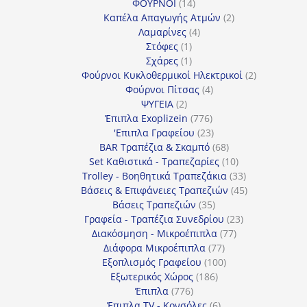
14
προϊόντα
ΦΟΥΡΝΟΙ
14
προϊόντα
2
Καπέλα Απαγωγής Ατμών
2
4
προϊόντα
Λαμαρίνες
4
1
προϊόντα
Στόφες
1
προϊόν
1
Σχάρες
1
προϊόν
2
Φούρνοι Κυκλοθερμικοί Ηλεκτρικοί
2
4
προϊόντα
Φούρνοι Πίτσας
4
2
προϊόντα
ΨΥΓΕΙΑ
2
προϊόντα
776
Έπιπλα Exoplizein
776
προϊόντα
23
'Επιπλα Γραφείου
23
προϊόντα
68
BAR Τραπέζια & Σκαμπό
68
προϊόντα
10
Set Καθιστικά - Τραπεζαρίες
10
προϊόντα
33
Trolley - Βοηθητικά Τραπεζάκια
33
προϊόντα
45
Βάσεις & Επιφάνειες Τραπεζιών
45
35
προϊόντα
Βάσεις Τραπεζιών
35
προϊόντα
23
Γραφεία - Τραπέζια Συνεδρίου
23
77
προϊόντα
Διακόσμηση - Μικροέπιπλα
77
77
προϊόντα
Διάφορα Μικροέπιπλα
77
προϊόντα
100
Εξοπλισμός Γραφείου
100
186
προϊόντα
Εξωτερικός Χώρος
186
776
προϊόντα
Έπιπλα
776
προϊόντα
6
Έπιπλα TV - Κονσόλες
6