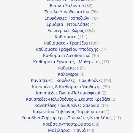
32
προϊόντα
Έπιπλα Σαλονιού
32
προϊόντα
76
Έπιπλα Υπνοδωματίου
76
10
προϊόντα
Επιφάνειες Τραπεζιών
10
1
προϊόντα
Ερμάρια - Ντουλάπες
1
354
προϊόν
Εσωτερικός Χώρος
354
111
προϊόντα
Καθίσματα
111
προϊόντα
199
Καθίσματα - Τραπέζια
199
προϊόντα
77
Καθίσματα Γραφείου-Υποδοχής
77
30
προϊόντα
Καθίσματα Διευθυντικά
30
προϊόντα
17
Καθίσματα Εργασίας - Μαθητείας
17
5
προϊόντα
Καθρέπτες
5
4
προϊόντα
Καλόγεροι
4
προϊόντα
48
Καναπέδες - Καρέκλες - Πολυθρόνες
48
30
προϊόντα
Καναπέδες & Καθίσματα Υποδοχής
30
2
προϊόντα
Καναπέδες Γωνία-Πολυμορφικοί
2
προϊόντα
3
Καναπέδες-Πολυθρόνες & Σκαμπό Κρεβάτι
3
34
προϊόντ
Καναπέδες-Πολυθρόνες-Σαλόνια
34
προϊόντα
1
Καφενείου-Ταβέρνας Παραδοσιακά
1
προϊόν
11
Κομοδίνα-Συρταριέρες-Τουαλέτες-Ντουλάπες
11
38
προϊόν
Κρεβάτια-Υποστρώματα
38
43
προϊόντα
Μαξιλάρια - Πανιά
43