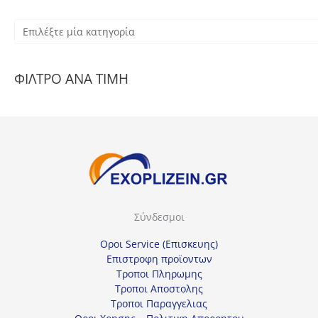
Ε
π
ι
ΦΙΛΤΡΟ ΑΝΑ ΤΙΜΗ
λ
έ
ξ
τ
ε
μ
ί
Σύνδεσμοι
α
κ
Οροι Service (Επισκευης)
α
Επιστροφη προϊοντων
Τροποι Πληρωμης
τ
Τροποι Αποστολης
η
Τροποι Παραγγελιας
γ