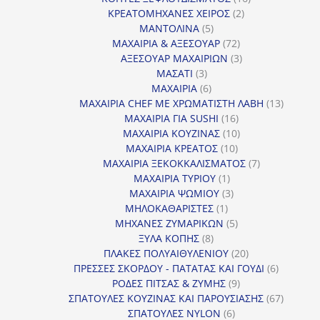
2
προϊόντα
ΚΡΕΑΤΟΜΗΧΑΝΕΣ ΧΕΙΡΟΣ
2
5
προϊόντα
ΜΑΝΤΟΛΙΝΑ
5
προϊόντα
72
ΜΑΧΑΙΡΙΑ & ΑΞΕΣΟΥΑΡ
72
προϊόντα
3
ΑΞΕΣΟΥΑΡ ΜΑΧΑΙΡΙΩΝ
3
3
προϊόντα
ΜΑΣΑΤΙ
3
προϊόντα
6
ΜΑΧΑΙΡΙΑ
6
προϊόντα
13
ΜΑΧΑΙΡΙΑ CHEF ΜΕ ΧΡΩΜΑΤΙΣΤΗ ΛΑΒΗ
13
16
προϊόντ
ΜΑΧΑΙΡΙΑ ΓΙΑ SUSHI
16
προϊόντα
10
ΜΑΧΑΙΡΙΑ ΚΟΥΖΙΝΑΣ
10
10
προϊόντα
ΜΑΧΑΙΡΙΑ ΚΡΕΑΤΟΣ
10
προϊόντα
7
ΜΑΧΑΙΡΙΑ ΞΕΚΟΚΚΑΛΙΣΜΑΤΟΣ
7
1
προϊόντα
ΜΑΧΑΙΡΙΑ ΤΥΡΙΟΥ
1
προϊόν
3
ΜΑΧΑΙΡΙΑ ΨΩΜΙΟΥ
3
1
προϊόντα
ΜΗΛΟΚΑΘΑΡΙΣΤΕΣ
1
προϊόν
5
ΜΗΧΑΝΕΣ ΖΥΜΑΡΙΚΩΝ
5
8
προϊόντα
ΞΥΛΑ ΚΟΠΗΣ
8
προϊόντα
20
ΠΛΑΚΕΣ ΠΟΛΥΑΙΘΥΛΕΝΙΟΥ
20
προϊόντα
6
ΠΡΕΣΣΕΣ ΣΚΟΡΔΟΥ - ΠΑΤΑΤΑΣ ΚΑΙ ΓΟΥΔΙ
6
9
προϊόντα
ΡΟΔΕΣ ΠΙΤΣΑΣ & ΖΥΜΗΣ
9
προϊόντα
67
ΣΠΑΤΟΥΛΕΣ ΚΟΥΖΙΝΑΣ ΚΑΙ ΠΑΡΟΥΣΙΑΣΗΣ
67
6
προϊόντ
ΣΠΑΤΟΥΛΕΣ NYLON
6