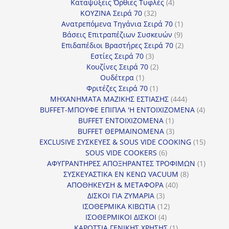
4
προϊόντα
Καταψύξεις Όρθιες Τυφλές
4
32
προϊόντα
ΚΟΥΖΙΝΑ Σειρά 70
32
προϊόντα
1
Ανατρεπόμενα Τηγάνια Σειρά 70
1
9
προϊόν
Βάσεις Επιτραπέζιων Συσκευών
9
προϊόντα
2
Επιδαπέδιοι Βραστήρες Σειρά 70
2
3
προϊόντα
Εστίες Σειρά 70
3
προϊόντα
2
Κουζίνες Σειρά 70
2
1
προϊόντα
Ουδέτερα
1
προϊόν
1
Φριτέζες Σειρά 70
1
προϊόν
444
ΜΗΧΑΝΗΜΑΤΑ ΜΑΖΙΚΗΣ ΕΣΤΙΑΣΗΣ
444
προϊόντα
4
BUFFET-ΜΠΟΥΦΕ ΕΠΙΠΛΑ 'Η ΕΝΤΟΙΧΙΖΟΜΕΝΑ
4
1
προϊόν
BUFFET ΕΝΤΟΙΧΙΖΟΜΕΝΑ
1
προϊόν
3
BUFFET ΘΕΡΜΑΙΝΟΜΕΝΑ
3
προϊόντα
15
EXCLUSIVE ΣΥΣΚΕΥΕΣ & SOUS VIDE COOKING
15
6
προϊόν
SOUS VIDE COOKERS
6
προϊόντα
1
ΑΦΥΓΡΑΝΤΗΡΕΣ ΑΠΟΞΗΡΑΝΤΕΣ ΤΡΟΦΙΜΩΝ
1
8
προϊόν
ΣΥΣΚΕΥΑΣΤΙΚΑ ΕΝ ΚΕΝΩ VACUUM
8
40
προϊόντα
ΑΠΟΘΗΚΕΥΣΗ & ΜΕΤΑΦΟΡΑ
40
3
προϊόντα
ΔΙΣΚΟΙ ΓΙΑ ΖΥΜΑΡΙΑ
3
προϊόντα
12
ΙΣΟΘΕΡΜΙΚΑ ΚΙΒΩΤΙΑ
12
4
προϊόντα
ΙΣΟΘΕΡΜΙΚΟΙ ΔΙΣΚΟΙ
4
προϊόντα
1
ΚΑΡΟΤΣΙΑ ΓΕΝΙΚΗΣ ΧΡΗΣΗΣ
1