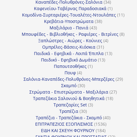
34
προϊόντ
Καναπέδες-Πολυθρόνες-Σαλόνια
34
προϊόντα
1
Καφενείου-Ταβέρνας Παραδοσιακά
1
προϊόν
11
Κομοδίνα-Συρταριέρες-Τουαλέτες-Ντουλάπες
11
38
προϊόν
Κρεβάτια-Υποστρώματα
38
43
προϊόντα
Μαξιλάρια - Πανιά
43
προϊόντα
8
Μπουφέδες - Βιβλιοθήκες - Ραφιέρες - Βιτρίνες
8
4
προϊό
Ξαπλώστρες - Αιώρες - Κούνιες
4
31
προϊόντα
Ομπρέλες-Βάσεις-Κιόσκια
31
προϊόντα
13
Παιδικά - Εφηβικά - Λοιπά Έπιπλα
13
13
προϊόντα
Παιδικό - Εφηβικό Δωμάτιο
13
1
προϊόντα
Παπουτσοθήκες
1
4
προϊόν
Πουφ
4
προϊόντα
29
Σαλόνια-Καναπέδες-Πολυθρόνες-Μπερζέρες
29
30
προϊόν
Σκαμπό
30
προϊόντα
27
Στρώματα - Επιστρώματα - Μαξιλάρια
27
18
προϊόντα
Τραπεζάκια Σαλονιού & Βοηθητικά
18
3
προϊόντα
Τραπεζαρίες Set
3
30
προϊόντα
Τραπέζια
30
προϊόντα
40
Τραπέζια - Τραπεζάκια - Σκαμπό
40
1536
προϊόντα
ΕΠΙΤΡΑΠΕΖΙΟΣ ΕΞΟΠΛΙΣΜΟΣ
1536
184
προϊόντα
ΕΙΔΗ ΚΑΙ ΣΚΕΥΗ ΦΟΥΡΝΟΥ
184
προϊόντα
22
ΓΑΝΤΙΑ ΦΟΥΡΝΟΥ ΚΑΙ ΠΡΟΣΤΑΣΙΑΣ
22