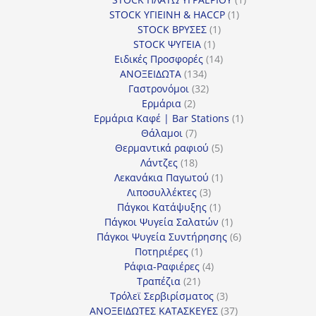
1
προϊόν
STOCK ΥΓΙΕΙΝΗ & HACCP
1
1
προϊόν
STOCK ΒΡΥΣΕΣ
1
1
προϊόν
STOCK ΨΥΓΕΙΑ
1
προϊόν
14
Ειδικές Προσφορές
14
134
προϊόντα
ΑΝΟΞΕΙΔΩΤΑ
134
προϊόντα
32
Γαστρονόμοι
32
2
προϊόντα
Ερμάρια
2
προϊόντα
1
Ερμάρια Καφέ | Bar Stations
1
7
προϊόν
Θάλαμοι
7
προϊόντα
5
Θερμαντικά ραφιού
5
18
προϊόντα
Λάντζες
18
προϊόντα
1
Λεκανάκια Παγωτού
1
3
προϊόν
Λιποσυλλέκτες
3
προϊόντα
1
Πάγκοι Κατάψυξης
1
προϊόν
1
Πάγκοι Ψυγεία Σαλατών
1
προϊόν
6
Πάγκοι Ψυγεία Συντήρησης
6
1
προϊόντα
Ποτηριέρες
1
προϊόν
4
Ράφια-Ραφιέρες
4
21
προϊόντα
Τραπέζια
21
προϊόντα
3
Τρόλεϊ Σερβιρίσματος
3
προϊόντα
37
ΑΝΟΞΕΙΔΩΤΕΣ ΚΑΤΑΣΚΕΥΕΣ
37