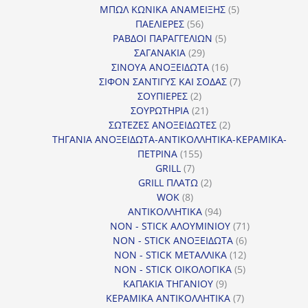
προϊόντα
5
ΜΠΩΛ ΚΩΝΙΚΑ ΑΝΑΜΕΙΞΗΣ
5
56
προϊόντα
ΠΑΕΛΙΕΡΕΣ
56
προϊόντα
5
ΡΑΒΔΟΙ ΠΑΡΑΓΓΕΛΙΩΝ
5
29
προϊόντα
ΣΑΓΑΝΑΚΙΑ
29
προϊόντα
16
ΣΙΝΟΥΑ ΑΝΟΞΕΙΔΩΤΑ
16
προϊόντα
7
ΣΙΦΟΝ ΣΑΝΤΙΓΥΣ ΚΑΙ ΣΟΔΑΣ
7
2
προϊόντα
ΣΟΥΠΙΕΡΕΣ
2
προϊόντα
21
ΣΟΥΡΩΤΗΡΙΑ
21
προϊόντα
2
ΣΩΤΕΖΕΣ ΑΝΟΞΕΙΔΩΤΕΣ
2
προϊόντα
ΤΗΓΑΝΙΑ ΑΝΟΞΕΙΔΩΤΑ-ΑΝΤΙΚΟΛΛΗΤΙΚΑ-ΚΕΡΑΜΙΚΑ-
155
ΠΕΤΡΙΝΑ
155
7
προϊόντα
GRILL
7
προϊόντα
2
GRILL ΠΛΑΤΩ
2
8
προϊόντα
WOK
8
προϊόντα
94
ΑΝΤΙΚΟΛΛΗΤΙΚΑ
94
προϊόντα
71
NON - STICK ΑΛΟΥΜΙΝΙΟΥ
71
6
προϊόντα
NON - STICK ΑΝΟΞΕΙΔΩΤΑ
6
12
προϊόντα
NON - STICK ΜΕΤΑΛΛΙΚΑ
12
5
προϊόντα
NON - STICK ΟΙΚΟΛΟΓΙΚΑ
5
9
προϊόντα
ΚΑΠΑΚΙΑ ΤΗΓΑΝΙΟΥ
9
προϊόντα
7
ΚΕΡΑΜΙΚΑ ΑΝΤΙΚΟΛΛΗΤΙΚΑ
7