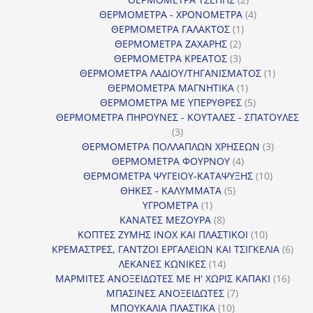
προϊόντα
4
ΘΕΡΜΟΜΕΤΡΑ - ΧΡΟΝΟΜΕΤΡΑ
4
1
προϊόντα
ΘΕΡΜΟΜΕΤΡΑ ΓΑΛΑΚΤΟΣ
1
2
προϊόν
ΘΕΡΜΟΜΕΤΡΑ ΖΑΧΑΡΗΣ
2
προϊόντα
3
ΘΕΡΜΟΜΕΤΡΑ ΚΡΕΑΤΟΣ
3
προϊόντα
1
ΘΕΡΜΟΜΕΤΡΑ ΛΑΔΙΟΥ/ΤΗΓΑΝΙΣΜΑΤΟΣ
1
1
προϊόν
ΘΕΡΜΟΜΕΤΡΑ ΜΑΓΝΗΤΙΚΑ
1
προϊόν
5
ΘΕΡΜΟΜΕΤΡΑ ΜΕ ΥΠΕΡΥΘΡΕΣ
5
προϊόντα
ΘΕΡΜΟΜΕΤΡΑ ΠΗΡΟΥΝΕΣ - ΚΟΥΤΑΛΕΣ - ΣΠΑΤΟΥΛΕΣ
3
3
προϊόντα
3
ΘΕΡΜΟΜΕΤΡΑ ΠΟΛΛΑΠΛΩΝ ΧΡΗΣΕΩΝ
3
4
προϊόντ
ΘΕΡΜΟΜΕΤΡΑ ΦΟΥΡΝΟΥ
4
προϊόντα
10
ΘΕΡΜΟΜΕΤΡΑ ΨΥΓΕΙΟΥ-ΚΑΤΑΨΥΞΗΣ
10
5
προϊόντα
ΘΗΚΕΣ - ΚΑΛΥΜΜΑΤΑ
5
1
προϊόντα
ΥΓΡΟΜΕΤΡΑ
1
προϊόν
8
ΚΑΝΑΤΕΣ ΜΕΖΟΥΡΑ
8
προϊόντα
10
ΚΟΠΤΕΣ ΖΥΜΗΣ INOX ΚΑΙ ΠΛΑΣΤΙΚΟΙ
10
προϊόντα
6
ΚΡΕΜΑΣΤΡΕΣ, ΓΑΝΤΖΟΙ ΕΡΓΑΛΕΙΩΝ ΚΑΙ ΤΣΙΓΚΕΛΙΑ
6
14
προϊ
ΛΕΚΑΝΕΣ ΚΩΝΙΚΕΣ
14
προϊόντα
16
ΜΑΡΜΙΤΕΣ ΑΝΟΞΕΙΔΩΤΕΣ ΜΕ Η' ΧΩΡΙΣ ΚΑΠΑΚΙ
16
7
προϊ
ΜΠΑΣΙΝΕΣ ΑΝΟΞΕΙΔΩΤΕΣ
7
10
προϊόντα
ΜΠΟΥΚΑΛΙΑ ΠΛΑΣΤΙΚΑ
10