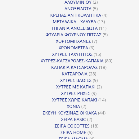
2
προϊόντα
ΑΛΟΥΜΙΝΙΟΥ
2
προϊόντα
5
ΑΝΟΞΕΙΔΩΤΑ
5
προϊόντα
4
ΚΡΕΠΑΣ ΑΝΤΙΚΟΛΛΗΤΙΚΑ
4
13
προϊόντα
ΜΕΤΑΛΛΙΚΑ - ΧΑΛΥΒΑ
13
προϊόντα
11
ΤΗΓΑΝΙΑ ΑΝΟΞΕΙΔΩΤΑ
11
προϊόντα
5
ΦΤΥΑΡΙΑ ΦΟΥΡΝΟΥ ΠΙΤΣΑΣ
5
7
προϊόντα
ΧΟΡΤΟΜΗΧΑΝΕΣ
7
6
προϊόντα
ΧΡΟΝΟΜΕΤΡΑ
6
προϊόντα
15
ΧΥΤΡΕΣ ΤΑΧΥΤΗΤΟΣ
15
προϊόντα
80
ΧΥΤΡΕΣ-ΚΑΤΣΑΡΟΛΕΣ-ΚΑΠΑΚΙΑ
80
18
προϊόντα
ΚΑΠΑΚΙΑ ΚΑΤΣΑΡΟΛΑΣ
18
28
προϊόντα
ΚΑΤΣΑΡΟΛΙΑ
28
προϊόντα
9
ΧΥΤΡΕΣ ΒΑΘΙΕΣ
9
προϊόντα
2
ΧΥΤΡΕΣ ΜΕ ΚΑΠΑΚΙ
2
9
προϊόντα
ΧΥΤΡΕΣ ΡΗΧΕΣ
9
προϊόντα
14
ΧΥΤΡΕΣ ΧΩΡΙΣ ΚΑΠΑΚΙ
14
2
προϊόντα
ΧΩΝΙΑ
2
προϊόντα
44
ΣΚΕΥΗ ΚΟΥΖΙΝΑΣ ΟΙΚΙΑΚΑ
44
2
προϊόντα
ΣΕΙΡΑ BASIC
2
προϊόντα
18
ΣΕΙΡΑ COCOTTES
18
5
προϊόντα
ΣΕΙΡΑ HOME
5
προϊόντα
4
ΣΕΙΡΑ MAGMA
4