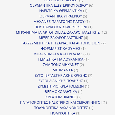
προϊόντα
6
ΘΕΡΜΑΝΤΙΚΑ ΕΞΩΤΕΡΙΚΟΥ ΧΩΡΟΥ
6
1
προϊόντα
ΗΛΕΚΤΡΙΚΑ ΘΕΡΜΑΝΤΙΚΑ
1
5
προϊόν
ΘΕΡΜΑΝΤΙΚΑ ΥΓΡΑΕΡΙΟΥ
5
προϊόντα
1
ΜΗΧΑΝΕΣ ΠΑΡΑΓΩΓΗΣ ΠΑΓΟΥ
1
προϊόν
1
ΠΟΥ ΠΑΡΑΓΟΥΝ ΣΚΛΗΡΟ ΧΙΟΝΙ
1
προϊόν
12
ΜΗΧΑΝΗΜΑΤΑ ΑΡΤΟΠΟΙΕΙΑΣ-ΖΑΧΑΡΟΠΛΑΣΤΙΚΗΣ
12
4
προϊ
ΜΙΞΕΡ ΖΑΧΑΡΟΠΛΑΣΤΙΚΗΣ
4
προϊόντα
7
ΤΑΧΥΖΥΜΩΤΗΡΙΑ ΠΙΤΣΑΡΙΑΣ ΚΑΙ ΑΡΤΟΠΟΙΕΙΩΝ
7
1
προϊό
ΦΟΡΜΑΡΙΣΤΙΚΑ ΖΥΜΗΣ
1
προϊόν
21
ΜΗΧΑΝΗΜΑΤΑ ΚΑΤΕΡΓΑΣΙΑΣ
21
1
προϊόντα
ΓΕΜΙΣΤΙΚΑ ΓΙΑ ΛΟΥΚΑΝΙΚΑ
1
2
προϊόν
ΖΑΜΠΟΝΟΜΗΧΑΝΕΣ
2
2
προϊόντα
ΜΕ ΙΜΑΝΤΑ
2
προϊόντα
7
ΖΥΓΟΙ ΕΡΓΑΣΤΗΡΙΑΚΗΣ ΧΡΗΣΗΣ
7
1
προϊόντα
ΖΥΓΟΙ ΛΙΑΝΙΚΗΣ ΠΩΛΗΣΗΣ
1
προϊόν
1
ΖΥΜΩΤΗΡΙΟ ΚΡΕΑΤΟΕΙΔΩΝ
1
1
προϊόν
ΘΕΡΜΟΚΟΛΛΗΤΙΚΆ
1
2
προϊόν
ΚΡΕΑΤΟΜΗΧΑΝΕΣ
2
προϊόντα
1
ΠΑΤΑΤΟΚΟΠΤΕΣ ΗΛΕΚΤΡΙΚΟΙ ΚΑΙ ΧΕΙΡΟΚΙΝΗΤΟΙ
1
1
προϊ
ΠΟΛΥΚΟΠΤΙΚΑ-ΛΑΧΑΝΟΚΟΠΤΕΣ
1
1
προϊόν
ΠΟΛΥΚΟΠΤΙΚΑ
1