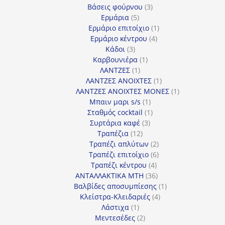
3
προϊόντα
Βάσεις φούρνου
3
5
προϊόντα
Ερμάρια
5
προϊόντα
1
Ερμάριο επιτοίχιο
1
4
προϊόν
Ερμάριο κέντρου
4
3
προϊόντα
Κάδοι
3
προϊόντα
1
Καρβουνιέρα
1
1
προϊόν
ΛΑΝΤΖΕΣ
1
προϊόν
1
ΛΑΝΤΖΕΣ ΑΝΟΙΧΤΕΣ
1
προϊόν
1
ΛΑΝΤΖΕΣ ΑΝΟΙΧΤΕΣ ΜΟΝΕΣ
1
1
προϊόν
Μπαιν μαρι s/s
1
προϊόν
1
Σταθμός cocktail
1
3
προϊόν
Συρτάρια καφέ
3
12
προϊόντα
Τραπέζια
12
προϊόντα
2
Τραπέζι απλύτων
2
προϊόντα
6
Τραπέζι επιτοίχιο
6
4
προϊόντα
Τραπέζι κέντρου
4
προϊόντα
36
ΑΝΤΑΛΛΑΚΤΙΚΑ MTH
36
προϊόντα
1
Βαλβίδες αποσυμπίεσης
1
4
προϊόν
Κλείστρα-Κλειδαριές
4
1
προϊόντα
Λάστιχα
1
προϊόν
2
Μεντεσέδες
2