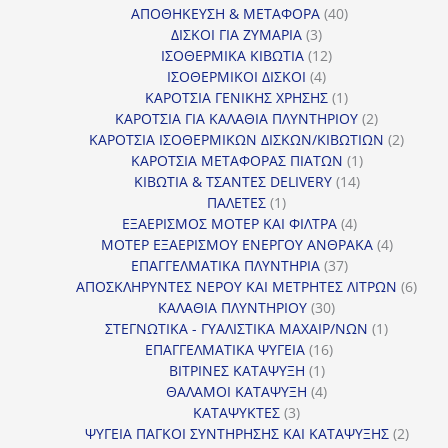
40
προϊόντα
ΑΠΟΘΗΚΕΥΣΗ & ΜΕΤΑΦΟΡΑ
40
3
προϊόντα
ΔΙΣΚΟΙ ΓΙΑ ΖΥΜΑΡΙΑ
3
προϊόντα
12
ΙΣΟΘΕΡΜΙΚΑ ΚΙΒΩΤΙΑ
12
4
προϊόντα
ΙΣΟΘΕΡΜΙΚΟΙ ΔΙΣΚΟΙ
4
προϊόντα
1
ΚΑΡΟΤΣΙΑ ΓΕΝΙΚΗΣ ΧΡΗΣΗΣ
1
προϊόν
2
ΚΑΡΟΤΣΙΑ ΓΙΑ ΚΑΛΑΘΙΑ ΠΛΥΝΤΗΡΙΟΥ
2
προϊόντα
2
ΚΑΡΟΤΣΙΑ ΙΣΟΘΕΡΜΙΚΩΝ ΔΙΣΚΩΝ/ΚΙΒΩΤΙΩΝ
2
1
προϊόν
ΚΑΡΟΤΣΙΑ ΜΕΤΑΦΟΡΑΣ ΠΙΑΤΩΝ
1
14
προϊόν
ΚΙΒΩΤΙΑ & ΤΣΑΝΤΕΣ DELIVERY
14
1
προϊόντα
ΠΑΛΕΤΕΣ
1
προϊόν
4
ΕΞΑΕΡΙΣΜΟΣ ΜΟΤΕΡ ΚΑΙ ΦΙΛΤΡΑ
4
προϊόντα
4
ΜΟΤΕΡ ΕΞΑΕΡΙΣΜΟΥ ΕΝΕΡΓΟΥ ΑΝΘΡΑΚΑ
4
37
προϊόντ
ΕΠΑΓΓΕΛΜΑΤΙΚΑ ΠΛΥΝΤΗΡΙΑ
37
προϊόντα
6
ΑΠΟΣΚΛΗΡΥΝΤΕΣ ΝΕΡΟΥ ΚΑΙ ΜΕΤΡΗΤΕΣ ΛΙΤΡΩΝ
6
30
προϊ
ΚΑΛΑΘΙΑ ΠΛΥΝΤΗΡΙΟΥ
30
προϊόντα
1
ΣΤΕΓΝΩΤΙΚΑ - ΓΥΑΛΙΣΤΙΚΑ ΜΑΧΑΙΡ/ΝΩΝ
1
16
προϊόν
ΕΠΑΓΓΕΛΜΑΤΙΚΑ ΨΥΓΕΙΑ
16
1
προϊόντα
ΒΙΤΡΙΝΕΣ ΚΑΤΑΨΥΞΗ
1
προϊόν
4
ΘΑΛΑΜΟΙ ΚΑΤΑΨΥΞΗ
4
3
προϊόντα
ΚΑΤΑΨΥΚΤΕΣ
3
προϊόντα
2
ΨΥΓΕΙΑ ΠΑΓΚΟΙ ΣΥΝΤΗΡΗΣΗΣ ΚΑΙ ΚΑΤΑΨΥΞΗΣ
2