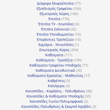
77
προϊόντα
Διάφορα Μικροέπιπλα
77
προϊόντα
100
Εξοπλισμός Γραφείου
100
186
προϊόντα
Εξωτερικός Χώρος
186
776
προϊόντα
Έπιπλα
776
προϊόντα
6
Έπιπλα TV - Κονσόλες
6
32
προϊόντα
Έπιπλα Σαλονιού
32
προϊόντα
76
Έπιπλα Υπνοδωματίου
76
10
προϊόντα
Επιφάνειες Τραπεζιών
10
1
προϊόντα
Ερμάρια - Ντουλάπες
1
354
προϊόν
Εσωτερικός Χώρος
354
111
προϊόντα
Καθίσματα
111
προϊόντα
199
Καθίσματα - Τραπέζια
199
προϊόντα
77
Καθίσματα Γραφείου-Υποδοχής
77
30
προϊόντα
Καθίσματα Διευθυντικά
30
προϊόντα
17
Καθίσματα Εργασίας - Μαθητείας
17
5
προϊόντα
Καθρέπτες
5
4
προϊόντα
Καλόγεροι
4
προϊόντα
48
Καναπέδες - Καρέκλες - Πολυθρόνες
48
30
προϊόντα
Καναπέδες & Καθίσματα Υποδοχής
30
2
προϊόντα
Καναπέδες Γωνία-Πολυμορφικοί
2
προϊόντα
3
Καναπέδες-Πολυθρόνες & Σκαμπό Κρεβάτι
3