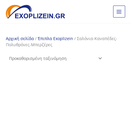
Μετάβαση
στο
περιεχόμενο
Αρχική σελίδα
/
Έπιπλα Exoplizein
/ Σαλόνια-Καναπέδες-
Πολυθρόνες-Μπερζέρες