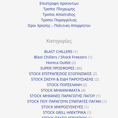
Επιστροφη προϊοντων
α
Τροποι Πληρωμης
τ
Τροποι Αποστολης
η
Τροποι Παραγγελιας
Οροι Χρησης – Πολιτικη Απορρητου
γ
ο
Κατηγορίες
ρ
ί
1
BLAST CHILLERS
1
α
προϊόν
1
Blast Chillers / Shock Freezers
1
2
προϊόν
Horeca Outlet
2
προϊόντα
46
SUPER ΠΡΟΣΦΟΡΕΣ
46
προϊόντα
2
STOCK ΕΠΙΤΡΑΠΕΖΙΟΣ ΕΞΟΠΛΙΣΜΟΣ
2
προϊόντα
2
STOCK ΣΚΕΥΗ & ΕΙΔΗ ΠΑΡΟΥΣΙΑΣΗΣ
2
2
προϊόντα
STOCK ΠΟΡΣΕΛΑΝΗ
2
4
προϊόντα
STOCK ΜΗΧΑΝΗΜΑΤΑ
4
προϊόντα
1
STOCK ΜΗΧΑΝΕΣ ΠΑΡΑΓΩΓΗΣ ΠΑΓΟΥ
1
προϊόν
1
STOCK ΠΟΥ ΠΑΡΑΓΟΥΝ ΣΥΜΠΑΓΕΣ ΠΑΓΑΚΙ
1
1
προϊόν
STOCK ΜΙΚΡΟΣΥΣΚΕΥΕΣ
1
προϊόν
1
STOCK GRILL ΗΛΕΚΤΡΙΚΑ
1
προϊόν
1
STOCK ΠΛΑΤΩ ΥΓΡΑΕΡΙΟΥ
1