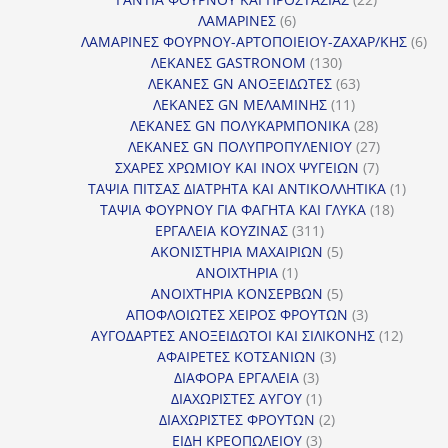
6
προϊόντα
ΛΑΜΑΡΙΝΕΣ
6
προϊόντα
6
ΛΑΜΑΡΙΝΕΣ ΦΟΥΡΝΟΥ-ΑΡΤΟΠΟΙΕΙΟΥ-ΖΑΧΑΡ/ΚΗΣ
6
130
προ
ΛΕΚΑΝΕΣ GASTRONOM
130
προϊόντα
63
ΛΕΚΑΝΕΣ GN ΑΝΟΞΕΙΔΩΤΕΣ
63
11
προϊόντα
ΛΕΚΑΝΕΣ GN ΜΕΛΑΜΙΝΗΣ
11
προϊόντα
28
ΛΕΚΑΝΕΣ GN ΠΟΛΥΚΑΡΜΠΟΝΙΚΑ
28
προϊόντα
27
ΛΕΚΑΝΕΣ GN ΠΟΛΥΠΡΟΠΥΛΕΝΙΟΥ
27
7
προϊόντα
ΣΧΑΡΕΣ ΧΡΩΜΙΟΥ ΚΑΙ INOX ΨΥΓΕΙΩΝ
7
προϊόντα
1
ΤΑΨΙΑ ΠΙΤΣΑΣ ΔΙΑΤΡΗΤΑ ΚΑΙ ΑΝΤΙΚΟΛΛΗΤΙΚΑ
1
18
προϊόν
ΤΑΨΙΑ ΦΟΥΡΝΟΥ ΓΙΑ ΦΑΓΗΤΑ ΚΑΙ ΓΛΥΚΑ
18
311
προϊόντ
ΕΡΓΑΛΕΙΑ ΚΟΥΖΙΝΑΣ
311
προϊόντα
5
ΑΚΟΝΙΣΤΗΡΙΑ ΜΑΧΑΙΡΙΩΝ
5
1
προϊόντα
ΑΝΟΙΧΤΗΡΙΑ
1
προϊόν
5
ΑΝΟΙΧΤΗΡΙΑ ΚΟΝΣΕΡΒΩΝ
5
προϊόντα
3
ΑΠΟΦΛΟΙΩΤΕΣ ΧΕΙΡΟΣ ΦΡΟΥΤΩΝ
3
προϊόντα
12
ΑΥΓΟΔΑΡΤΕΣ ΑΝΟΞΕΙΔΩΤΟΙ ΚΑΙ ΣΙΛΙΚΟΝΗΣ
12
3
προϊόν
ΑΦΑΙΡΕΤΕΣ ΚΟΤΣΑΝΙΩΝ
3
3
προϊόντα
ΔΙΑΦΟΡΑ ΕΡΓΑΛΕΙΑ
3
προϊόντα
1
ΔΙΑΧΩΡΙΣΤΕΣ ΑΥΓΟΥ
1
προϊόν
2
ΔΙΑΧΩΡΙΣΤΕΣ ΦΡΟΥΤΩΝ
2
3
προϊόντα
ΕΙΔΗ ΚΡΕΟΠΩΛΕΙΟΥ
3