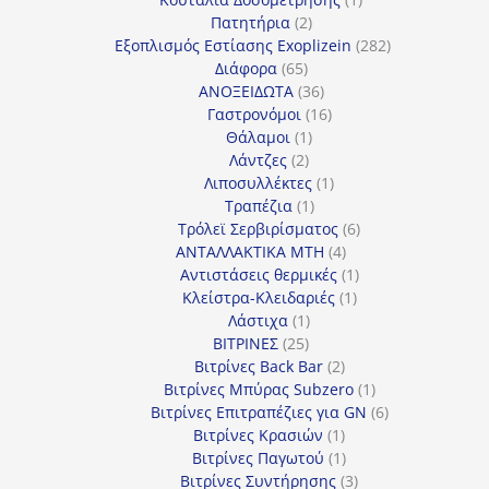
2
προϊόν
Πατητήρια
2
προϊόντα
282
Εξοπλισμός Εστίασης Exoplizein
282
65
προϊόντα
Διάφορα
65
προϊόντα
36
ΑΝΟΞΕΙΔΩΤΑ
36
προϊόντα
16
Γαστρονόμοι
16
1
προϊόντα
Θάλαμοι
1
2
προϊόν
Λάντζες
2
προϊόντα
1
Λιποσυλλέκτες
1
1
προϊόν
Τραπέζια
1
προϊόν
6
Τρόλεϊ Σερβιρίσματος
6
4
προϊόντα
ΑΝΤΑΛΛΑΚΤΙΚΑ MTH
4
προϊόντα
1
Αντιστάσεις θερμικές
1
1
προϊόν
Κλείστρα-Κλειδαριές
1
1
προϊόν
Λάστιχα
1
25
προϊόν
ΒΙΤΡΙΝΕΣ
25
προϊόντα
2
Βιτρίνες Back Bar
2
προϊόντα
1
Βιτρίνες Mπύρας Subzero
1
προϊόν
6
Βιτρίνες Επιτραπέζιες για GN
6
1
προϊόντα
Βιτρίνες Κρασιών
1
προϊόν
1
Βιτρίνες Παγωτού
1
προϊόν
3
Βιτρίνες Συντήρησης
3