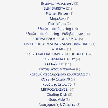
3
προϊόντα
Βιτρίνες Ψυχόμενες
3
21
προϊόντα
ΕΙΔΗ BARISTA
21
προϊόντα
1
Pitcher Rinser
1
1
προϊόν
Μπρελόκ
1
προϊόν
2
Πατητήρια
2
προϊόντα
14
Εξοπλισμός Catering
14
προϊόντα
14
Εξοπλισμός Catering - Εκδηλώσεων
14
5
προϊόντα
ΕΠΙΤΡΑΠΕΖΙΟΣ ΕΞΟΠΛΙΣΜΟΣ
5
προϊόντα
1
ΕΙΔΗ ΠΡΟΕΤΟΙΜΑΣΙΑΣ ΖΑΧΑΡΟΠΛΑΣΤΙΚΗΣ
1
1
προϊόν
ΦΟΡΜΕΣ
1
προϊόν
4
ΣΚΕΥΗ ΚΑΙ ΕΙΔΗ ΠΑΡΟΥΣΙΑΣΗΣ BUFFET
4
4
προϊόντα
ΚΟΥΒΑΔΑΚΙΑ ΠΑΓΟΥ
4
11
προϊόντα
ΚΑΤΑΨΥΞΕΙΣ
11
προϊόντα
6
Καταψύκτες Μπαούλα
6
προϊόντα
1
Καταψύκτες Συρόμενα κρύσταλλα
1
4
προϊόν
ΚΟΥΖΙΝΑ Σειρά 70
4
προϊόντα
1
Κουζίνες Σειρά 70
1
64
προϊόν
ΜΙΚΡΟΣΥΣΚΕΥΕΣ
64
3
προϊόντα
Chafing Dish
3
3
προϊόντα
Sous Vide
3
προϊόντα
3
Αποχυμωτές & Στίφτες
3