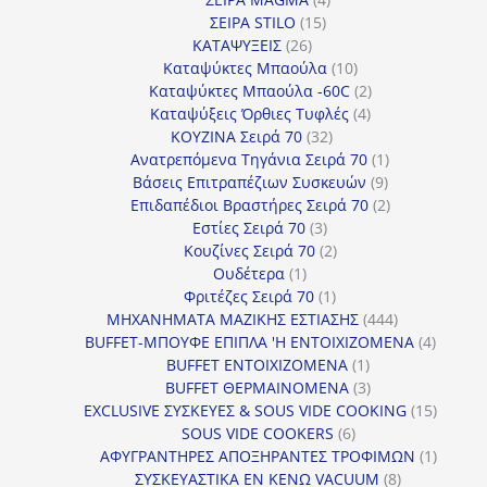
15
προϊόντα
ΣΕΙΡΑ STILO
15
26
προϊόντα
ΚΑΤΑΨΥΞΕΙΣ
26
προϊόντα
10
Καταψύκτες Μπαούλα
10
προϊόντα
2
Καταψύκτες Μπαούλα -60C
2
4
προϊόντα
Καταψύξεις Όρθιες Τυφλές
4
32
προϊόντα
ΚΟΥΖΙΝΑ Σειρά 70
32
προϊόντα
1
Ανατρεπόμενα Τηγάνια Σειρά 70
1
9
προϊόν
Βάσεις Επιτραπέζιων Συσκευών
9
προϊόντα
2
Επιδαπέδιοι Βραστήρες Σειρά 70
2
3
προϊόντα
Εστίες Σειρά 70
3
προϊόντα
2
Κουζίνες Σειρά 70
2
1
προϊόντα
Ουδέτερα
1
προϊόν
1
Φριτέζες Σειρά 70
1
προϊόν
444
ΜΗΧΑΝΗΜΑΤΑ ΜΑΖΙΚΗΣ ΕΣΤΙΑΣΗΣ
444
προϊόντα
4
BUFFET-ΜΠΟΥΦΕ ΕΠΙΠΛΑ 'Η ΕΝΤΟΙΧΙΖΟΜΕΝΑ
4
1
προϊόν
BUFFET ΕΝΤΟΙΧΙΖΟΜΕΝΑ
1
προϊόν
3
BUFFET ΘΕΡΜΑΙΝΟΜΕΝΑ
3
προϊόντα
15
EXCLUSIVE ΣΥΣΚΕΥΕΣ & SOUS VIDE COOKING
15
6
προϊόν
SOUS VIDE COOKERS
6
προϊόντα
1
ΑΦΥΓΡΑΝΤΗΡΕΣ ΑΠΟΞΗΡΑΝΤΕΣ ΤΡΟΦΙΜΩΝ
1
8
προϊόν
ΣΥΣΚΕΥΑΣΤΙΚΑ ΕΝ ΚΕΝΩ VACUUM
8