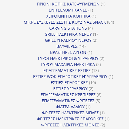
προϊόν
1
ΠΡΙΟΝΙ ΚΟΠΗΣ ΚΑΤΕΨΥΓΜΕΝΩΝ
1
1
προϊόν
ΣΝΙΤΣΕΛΟΜΗΧΑΝΕΣ
1
προϊόν
1
ΧΕΙΡΟΚΙΝΗΤΑ ΚΟΠΤΙΚΑ
1
προϊόν
84
ΜΙΚΡΟΣΥΣΚΕΥΕΣ ΖΕΣΤΗΣ ΚΟΥΖΙΝΑΣ SNACK
84
4
προϊόντ
CARVING STATIONS
4
προϊόντα
1
GRILL ΗΛΕΚΤΡΙΚΑ ΝΕΡΟΥ
1
2
προϊόν
GRILL ΥΓΡΑΕΡΙΟΥ ΝΕΡΟΥ
2
14
προϊόντα
ΒΑΦΛΙΕΡΕΣ
14
προϊόντα
1
ΒΡΑΣΤΗΡΕΣ ΑΥΓΩΝ
1
προϊόν
2
ΓΥΡΟΙ ΗΛΕΚΤΡΙΚΟΙ & ΥΓΡΑΕΡΙΟΥ
2
2
προϊόντα
ΓΥΡΟΥ ΜΑΧΑΙΡΙΑ ΗΛΕΚΤΡΙΚΑ
2
13
προϊόντα
ΕΠΑΓΓΕΛΜΑΤΙΚΕΣ ΕΣΤΙΕΣ
13
προϊόντα
1
ΕΣΤΙΕΣ WOK ΕΠΑΓΩΓΙΚΕΣ Η' ΥΓΡΑΕΡΙΟΥ
1
10
προϊόν
ΕΣΤΙΕΣ ΕΠΑΓΩΓΙΚΕΣ
10
2
προϊόντα
ΕΣΤΙΕΣ ΥΓΡΑΕΡΙΟΥ
2
προϊόντα
6
ΕΠΑΓΓΕΛΜΑΤΙΚΕΣ ΚΡΕΠΙΕΡΕΣ
6
5
προϊόντα
ΕΠΑΓΓΕΛΜΑΤΙΚΕΣ ΦΡΙΤΕΖΕΣ
5
1
προϊόντα
ΦΙΛΤΡΑ ΛΑΔΙΟΥ
1
προϊόν
1
ΦΡΙΤΕΖΕΣ ΗΛΕΚΤΡΙΚΕΣ ΔΙΠΛΕΣ
1
προϊόν
1
ΦΡΙΤΕΖΕΣ ΗΛΕΚΤΡΙΚΕΣ ΕΠΑΓΩΓΙΚΕΣ
1
2
προϊόν
ΦΡΙΤΕΖΕΣ ΗΛΕΚΤΡΙΚΕΣ ΜΟΝΕΣ
2