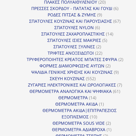
προϊόντα
20
ΠΛΑΚΕΣ ΠΟΛΥΑΙΘΥΛΕΝΙΟΥ
20
προϊόντα
6
ΠΡΕΣΣΕΣ ΣΚΟΡΔΟΥ - ΠΑΤΑΤΑΣ ΚΑΙ ΓΟΥΔΙ
6
9
προϊόντα
ΡΟΔΕΣ ΠΙΤΣΑΣ & ΖΥΜΗΣ
9
προϊόντα
67
ΣΠΑΤΟΥΛΕΣ ΚΟΥΖΙΝΑΣ ΚΑΙ ΠΑΡΟΥΣΙΑΣΗΣ
67
6
προϊόντ
ΣΠΑΤΟΥΛΕΣ NYLON
6
προϊόντα
14
ΣΠΑΤΟΥΛΕΣ ΖΑΧΑΡΟΠΛΑΣΤΙΚΗΣ
14
5
προϊόντα
ΣΠΑΤΟΥΛΕΣ ΙΣΙΕΣ ΜΑΚΡΙΕΣ
5
2
προϊόντα
ΣΠΑΤΟΥΛΕΣ ΞΥΛΙΝΕΣ
2
προϊόντα
22
ΤΡΙΦΤΕΣ ΑΝΟΞΕΙΔΩΤΟΙ
22
προϊόντα
2
ΤΡΥΦΕΡΟΠΟΙΗΤΕΣ ΚΡΕΑΤΟΣ ΜΠΑΤΕΣ ΣΦΥΡΙΑ
2
2
προϊόν
ΦΟΡΜΕΣ ΔΙΑΜΟΡΦΩΣΗΣ ΑΥΓΩΝ
2
προϊόντα
9
ΨΑΛΙΔΙΑ ΓΕΝΙΚΗΣ ΧΡΗΣΗΣ ΚΑΙ ΚΟΥΖΙΝΑΣ
9
552
προϊόντα
ΣΚΕΥΗ ΚΟΥΖΙΝΑΣ
552
προϊόντα
7
ΖΥΓΑΡΙΕΣ ΗΛΕΚΤΡΟΝΙΚΕΣ ΚΑΙ ΩΡΟΛΟΓΙΑΚΕΣ
7
61
προϊόν
ΘΕΡΜΟΜΕΤΡΑ ΑΝΑΛΟΓΙΚΑ ΚΑΙ ΨΗΦΙΑΚΑ
61
14
προϊόντ
ΘΕΡΜΟΜΕΤΡΑ
14
προϊόντα
1
ΘΕΡΜΟΜΕΤΡΑ ΑΚΙΔΑ
1
προϊόν
ΘΕΡΜΟΜΕΤΡΑ ΑΚΙΔΑ|ΕΠΙΤΡΑΠΕΖΙΟΣ
10
ΕΞΟΠΛΙΣΜΟΣ
10
προϊόντα
2
ΘΕΡΜΟΜΕΤΡΑ SOUS VIDE
2
προϊόντα
1
ΘΕΡΜΟΜΕΤΡΑ ΑΔΙΑΒΡΟΧΑ
1
2
προϊόν
ΘΕΡΜΟΜΕΤΡΑ ΤΣΕΠΗΣ
2