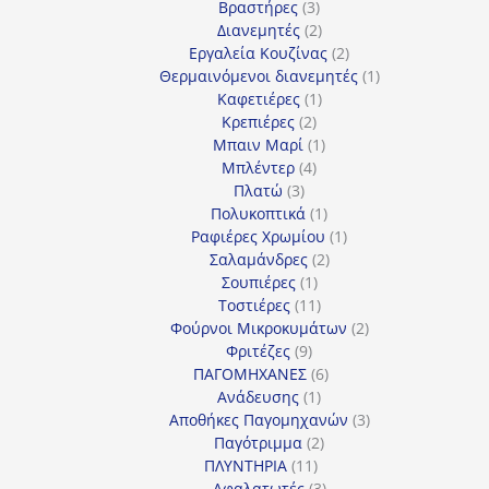
3
προϊόντα
Βραστήρες
3
προϊόντα
2
Διανεμητές
2
προϊόντα
2
Εργαλεία Κουζίνας
2
προϊόντα
1
Θερμαινόμενοι διανεμητές
1
1
προϊόν
Καφετιέρες
1
2
προϊόν
Κρεπιέρες
2
προϊόντα
1
Μπαιν Μαρί
1
4
προϊόν
Μπλέντερ
4
3
προϊόντα
Πλατώ
3
προϊόντα
1
Πολυκοπτικά
1
προϊόν
1
Ραφιέρες Χρωμίου
1
2
προϊόν
Σαλαμάνδρες
2
1
προϊόντα
Σουπιέρες
1
προϊόν
11
Τοστιέρες
11
προϊόντα
2
Φούρνοι Μικροκυμάτων
2
9
προϊόντα
Φριτέζες
9
προϊόντα
6
ΠΑΓΟΜΗΧΑΝΕΣ
6
1
προϊόντα
Ανάδευσης
1
προϊόν
3
Αποθήκες Παγομηχανών
3
2
προϊόντα
Παγότριμμα
2
11
προϊόντα
ΠΛΥΝΤΗΡΙΑ
11
προϊόντα
3
Αφαλατωτές
3