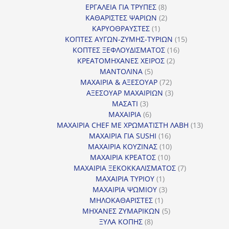
προϊόντα
8
ΕΡΓΑΛΕΙΑ ΓΙΑ ΤΡΥΠΕΣ
8
προϊόντα
2
ΚΑΘΑΡΙΣΤΕΣ ΨΑΡΙΩΝ
2
1
προϊόντα
ΚΑΡΥΟΘΡΑΥΣΤΕΣ
1
προϊόν
15
ΚΟΠΤΕΣ ΑΥΓΩΝ-ΖΥΜΗΣ-ΤΥΡΙΩΝ
15
16
προϊόντα
ΚΟΠΤΕΣ ΞΕΦΛΟΥΔΙΣΜΑΤΟΣ
16
2
προϊόντα
ΚΡΕΑΤΟΜΗΧΑΝΕΣ ΧΕΙΡΟΣ
2
5
προϊόντα
ΜΑΝΤΟΛΙΝΑ
5
προϊόντα
72
ΜΑΧΑΙΡΙΑ & ΑΞΕΣΟΥΑΡ
72
προϊόντα
3
ΑΞΕΣΟΥΑΡ ΜΑΧΑΙΡΙΩΝ
3
3
προϊόντα
ΜΑΣΑΤΙ
3
προϊόντα
6
ΜΑΧΑΙΡΙΑ
6
προϊόντα
13
ΜΑΧΑΙΡΙΑ CHEF ΜΕ ΧΡΩΜΑΤΙΣΤΗ ΛΑΒΗ
13
16
προϊόντ
ΜΑΧΑΙΡΙΑ ΓΙΑ SUSHI
16
προϊόντα
10
ΜΑΧΑΙΡΙΑ ΚΟΥΖΙΝΑΣ
10
10
προϊόντα
ΜΑΧΑΙΡΙΑ ΚΡΕΑΤΟΣ
10
προϊόντα
7
ΜΑΧΑΙΡΙΑ ΞΕΚΟΚΚΑΛΙΣΜΑΤΟΣ
7
1
προϊόντα
ΜΑΧΑΙΡΙΑ ΤΥΡΙΟΥ
1
προϊόν
3
ΜΑΧΑΙΡΙΑ ΨΩΜΙΟΥ
3
1
προϊόντα
ΜΗΛΟΚΑΘΑΡΙΣΤΕΣ
1
προϊόν
5
ΜΗΧΑΝΕΣ ΖΥΜΑΡΙΚΩΝ
5
8
προϊόντα
ΞΥΛΑ ΚΟΠΗΣ
8