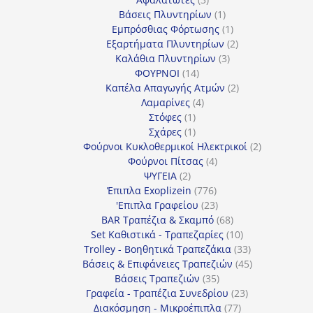
προϊόντα
1
Βάσεις Πλυντηρίων
1
προϊόν
1
Εμπρόσθιας Φόρτωσης
1
προϊόν
2
Εξαρτήματα Πλυντηρίων
2
3
προϊόντα
Καλάθια Πλυντηρίων
3
14
προϊόντα
ΦΟΥΡΝΟΙ
14
προϊόντα
2
Καπέλα Απαγωγής Ατμών
2
4
προϊόντα
Λαμαρίνες
4
1
προϊόντα
Στόφες
1
προϊόν
1
Σχάρες
1
προϊόν
2
Φούρνοι Κυκλοθερμικοί Ηλεκτρικοί
2
4
προϊόντα
Φούρνοι Πίτσας
4
2
προϊόντα
ΨΥΓΕΙΑ
2
προϊόντα
776
Έπιπλα Exoplizein
776
προϊόντα
23
'Επιπλα Γραφείου
23
προϊόντα
68
BAR Τραπέζια & Σκαμπό
68
προϊόντα
10
Set Καθιστικά - Τραπεζαρίες
10
προϊόντα
33
Trolley - Βοηθητικά Τραπεζάκια
33
προϊόντα
45
Βάσεις & Επιφάνειες Τραπεζιών
45
35
προϊόντα
Βάσεις Τραπεζιών
35
προϊόντα
23
Γραφεία - Τραπέζια Συνεδρίου
23
77
προϊόντα
Διακόσμηση - Μικροέπιπλα
77