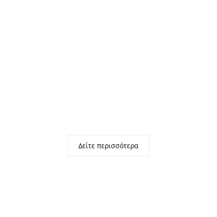
HAMILTON
HAMILTON
Πολυθρόνα
Πολυθρόνα
Σαλονιού –
Σαλονιού
Καθιστικού,
Καθιστικού,
Σημύδα –
Σημύδα –
Ύφασμα
Ύφασμα
Άσπρο
Μαύρο
53,50
€
53,50
€
+ ΦΠΑ
+ ΦΠΑ
Δείτε περισσότερα