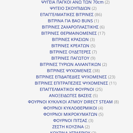
2
προϊό
ΨΥΓΕΙΑ ΠΑΓΚΟΙ ΑΝΩ ΤΩΝ 70cm
2
2
προϊόντα
ΨΥΓΕΙΟ ΣΚΟΥΠΙΔΙΩΝ
2
προϊόντα
86
ΕΠΑΓΓΕΛΜΑΤΙΚΕΣ ΒΙΤΡΙΝΕΣ
86
1
προϊόντα
ΒΙΤΡΙΝΑ ΓΙΑ BAO BUNS
1
προϊόν
6
ΒΙΤΡΙΝΕΣ ΖΑΧΑΡΟΠΛΑΣΤΙΚΗΣ
6
προϊόντα
17
ΒΙΤΡΙΝΕΣ ΘΕΡΜΑΙΝΟΜΕΝΕΣ
17
3
προϊόντα
ΒΙΤΡΙΝΕΣ ΚΡΑΣΙΩΝ
3
προϊόντα
5
ΒΙΤΡΙΝΕΣ ΚΡΕΑΤΩΝ
5
προϊόντα
7
ΒΙΤΡΙΝΕΣ ΟΥΔΕΤΕΡΕΣ
7
9
προϊόντα
ΒΙΤΡΙΝΕΣ ΠΑΓΩΤΟΥ
9
προϊόντα
2
ΒΙΤΡΙΝΕΣ ΤΥΡΙΩΝ ΑΛΛΑΝΤΙΚΩΝ
2
38
προϊόντα
ΒΙΤΡΙΝΕΣ ΨΥΧΟΜΕΝΕΣ
38
προϊόντα
23
ΒΙΤΡΙΝΕΣ ΕΠΙΔΑΠΕΔΙΕΣ ΨΥΧΟΜΕΝΕΣ
23
προϊόντα
11
ΒΙΤΡΙΝΕΣ ΕΠΙΤΡΑΠΕΖΙΕΣ ΨΥΧΟΜΕΝΕΣ
11
25
προϊόντ
ΕΠΑΓΓΕΛΜΑΤΙΚΟΙ ΦΟΥΡΝΟΙ
25
5
προϊόντα
ΑΝΟΞΕΙΔΩΤΕΣ ΒΑΣΕΙΣ
5
προϊόντα
8
ΦΟΥΡΝΟΙ ΚΥΚΛ/ΚΟΙ ΑΤΜΟΥ DIRECT STEAM
8
4
προϊόν
ΦΟΥΡΝΟΙ ΚΥΚΛΟΘΕΡΜΙΚΟΙ
4
προϊόντα
5
ΦΟΥΡΝΟΙ ΜΙΚΡΟΚΥΜΑΤΩΝ
5
3
προϊόντα
ΦΟΥΡΝΟΙ ΠΙΤΣΑΣ
3
2
προϊόντα
ΖΕΣΤΗ ΚΟΥΖΙΝΑ
2
προϊόντα
2
ΚΟΥΖΙΝΑ ΥΓΡΑΕΡΙΟΥ
2