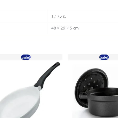
1,175 κ.
48 × 29 × 5 cm
Sale!
Sale!