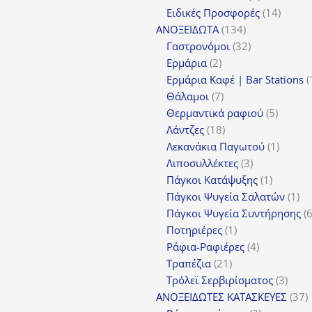
προϊόν
14
Ειδικές Προσφορές
14
134
προϊόν
ΑΝΟΞΕΙΔΩΤΑ
134
προϊόντα
32
Γαστρονόμοι
32
2
προϊόντα
Ερμάρια
2
προϊόντα
Ερμάρια Καφέ | Bar Stations
7
Θάλαμοι
7
προϊόντα
5
Θερμαντικά ραφιού
5
18
προϊόν
Λάντζες
18
προϊόντα
1
Λεκανάκια Παγωτού
1
3
προϊόν
Λιποσυλλέκτες
3
προϊόντα
1
Πάγκοι Κατάψυξης
1
προϊόν
1
Πάγκοι Ψυγεία Σαλατών
1
πρ
Πάγκοι Ψυγεία Συντήρησης
1
Ποτηριέρες
1
προϊόν
4
Ράφια-Ραφιέρες
4
21
προϊόντα
Τραπέζια
21
προϊόντα
3
Τρόλεϊ Σερβιρίσματος
3
προϊ
3
ΑΝΟΞΕΙΔΩΤΕΣ ΚΑΤΑΣΚΕΥΕΣ
37