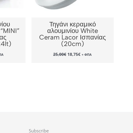
νίου
Τηγάνι κεραμικό
 “MINI”
αλουμινίου White
ίας
Ceram Lacor Ισπανίας
4lt)
(20cm)
Original
Η
25,00
€
18,75
€
ΠΑ
+ ΦΠΑ
χουσα
price
τρέχουσα
ή
was:
τιμή
αι:
25,00€.
είναι:
33€.
18,75€.
Subscribe