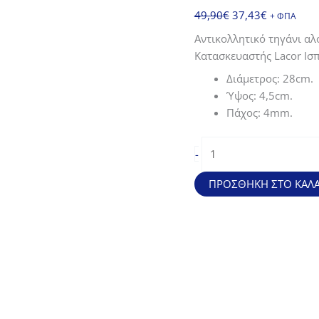
Original
Η
49,90
€
37,43
€
+ ΦΠΑ
price
τρέχουσα
Αντικολλητικό τηγάνι αλ
was:
τιμή
Κατασκευαστής Lacor Ισπα
49,90€.
είναι:
Διάμετρος: 28cm.
37,43€.
Ύψος: 4,5cm.
Πάχος: 4mm.
Αντικολλητικό
-
τηγάνι
αλουμινίου
ΠΡΟΣΘΉΚΗ ΣΤΟ ΚΑΛΆ
κατάλληλο
για
επαγωγική
εστία
Tricapa
Plus(28*4,5cm)
ποσότητα