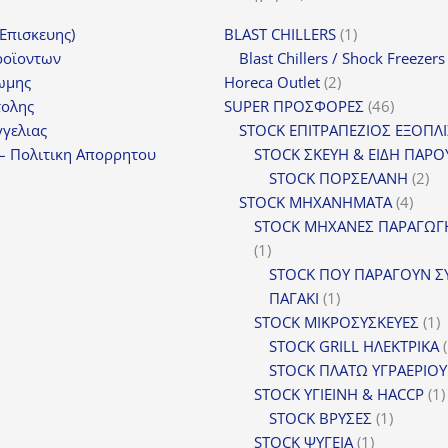
1
(Επισκευης)
BLAST CHILLERS
1
προϊόν
ροϊοντων
Blast Chillers / Shock Freezers
2
ωμης
Horeca Outlet
2
προϊόντα
46
τολης
SUPER ΠΡΟΣΦΟΡΕΣ
46
προϊόντ
γελιας
STOCK ΕΠΙΤΡΑΠΕΖΙΟΣ ΕΞΟΠΛ
– Πολιτικη Απορρητου
STOCK ΣΚΕΥΗ & ΕΙΔΗ ΠΑΡΟ
2
STOCK ΠΟΡΣΕΛΑΝΗ
2
4
πρ
STOCK ΜΗΧΑΝΗΜΑΤΑ
4
προϊ
STOCK ΜΗΧΑΝΕΣ ΠΑΡΑΓΩΓ
1
1
προϊόν
STOCK ΠΟΥ ΠΑΡΑΓΟΥΝ Σ
1
ΠΑΓΑΚΙ
1
προϊόν
1
STOCK ΜΙΚΡΟΣΥΣΚΕΥΕΣ
1
π
STOCK GRILL ΗΛΕΚΤΡΙΚΑ
STOCK ΠΛΑΤΩ ΥΓΡΑΕΡΙΟΥ
STOCK ΥΓΙΕΙΝΗ & HACCP
1
1
STOCK ΒΡΥΣΕΣ
1
1
προϊόν
STOCK ΨΥΓΕΙΑ
1