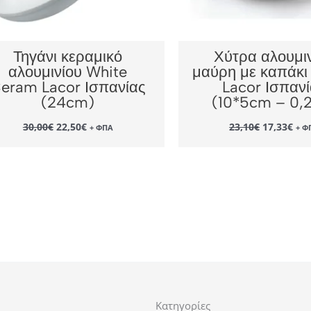
Τηγάνι κεραμικό
Χύτρα αλουμι
αλουμινίου White
μαύρη με καπάκι
eram Lacor Ισπανίας
Lacor Ισπαν
(24cm)
(10*5cm – 0,2
Original
Η
Original
Η
30,00
€
22,50
€
23,10
€
17,33
€
+ ΦΠΑ
+ Φ
price
τρέχουσα
price
τρέ
was:
τιμή
was:
τιμ
30,00€.
είναι:
23,10€.
είν
22,50€.
17,
Κατηγορίες