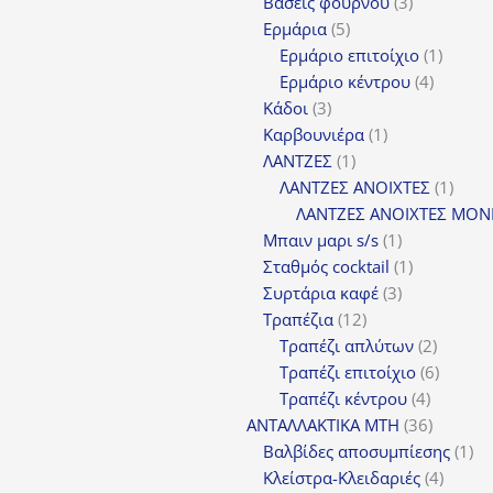
3
π
Βάσεις φούρνου
3
5
προϊόντα
Ερμάρια
5
προϊόντα
1
Ερμάριο επιτοίχιο
1
4
προϊόν
Ερμάριο κέντρου
4
3
προϊόντ
Κάδοι
3
προϊόντα
1
Καρβουνιέρα
1
1
προϊόν
ΛΑΝΤΖΕΣ
1
προϊόν
1
ΛΑΝΤΖΕΣ ΑΝΟΙΧΤΕΣ
1
προϊ
ΛΑΝΤΖΕΣ ΑΝΟΙΧΤΕΣ ΜΟΝ
1
Μπαιν μαρι s/s
1
προϊόν
1
Σταθμός cocktail
1
3
προϊόν
Συρτάρια καφέ
3
12
προϊόντα
Τραπέζια
12
προϊόντα
2
Τραπέζι απλύτων
2
προϊόν
6
Τραπέζι επιτοίχιο
6
4
προϊόν
Τραπέζι κέντρου
4
προϊόντ
36
ΑΝΤΑΛΛΑΚΤΙΚΑ MTH
36
προϊόντ
1
Βαλβίδες αποσυμπίεσης
1
4
πρ
Κλείστρα-Κλειδαριές
4