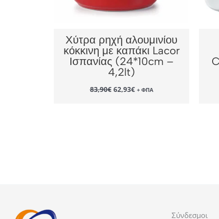
Χύτρα ρηχή αλουμινίου
κόκκινη με καπάκι Lacor
Ισπανίας (24*10cm –
C
4,2lt)
Original
Η
83,90
€
62,93
€
+ ΦΠΑ
price
τρέχουσα
was:
τιμή
83,90€.
είναι:
62,93€.
Σύνδεσμοι