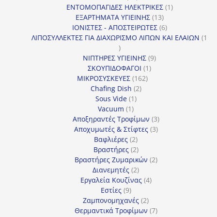
προϊόντα
1
ΕΝΤΟΜΟΠΑΓΙΔΕΣ ΗΛΕΚΤΡΙΚΕΣ
1
13
προϊόν
ΕΞΑΡΤΗΜΑΤΑ ΥΓΙΕΙΝΗΣ
13
προϊόντα
6
ΙΟΝΙΣΤΕΣ - ΑΠΟΣΤΕΙΡΩΤΕΣ
6
προϊόντα
ΛΙΠΟΣΥΛΛΕΚΤΕΣ ΓΙΑ ΔΙΑΧΩΡΙΣΜΟ ΛΙΠΩΝ ΚΑΙ ΕΛΑΙΩΝ
1
1
προϊόν
9
ΝΙΠΤΗΡΕΣ ΥΓΙΕΙΝΗΣ
9
1
προϊόντα
ΣΚΟΥΠΙΔΟΦΑΓΟΙ
1
162
προϊόν
ΜΙΚΡΟΣΥΣΚΕΥΕΣ
162
2
προϊόντα
Chafing Dish
2
1
προϊόντα
Sous Vide
1
1
προϊόν
Vacuum
1
προϊόν
3
Αποξηραντές Τροφίμων
3
3
προϊόντα
Αποχυμωτές & Στίφτες
3
2
προϊόντα
Βαφλιέρες
2
προϊόντα
2
Βραστήρες
2
προϊόντα
2
Βραστήρες Ζυμαρικών
2
2
προϊόντα
Διανεμητές
2
προϊόντα
4
Εργαλεία Κουζίνας
4
9
προϊόντα
Εστίες
9
προϊόντα
2
Ζαμπονομηχανές
2
προϊόντα
7
Θερμαντικά Τροφίμων
7