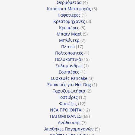
4
προϊόντα
Θερμόμετρα
4
προϊόντα
6
Καρότσια Μεταφοράς
6
1
προϊόντα
Καφετιέρες
1
προϊόν
3
Κρεατομηχανές
3
3
προϊόντα
Κρεπιέρες
3
προϊόντα
5
Μπαιν Μαρί
5
7
προϊόντα
Μπλέντερ
7
17
προϊόντα
Πλατώ
17
προϊόντα
1
Πολτοποιητές
1
προϊόν
15
Πολυκοπτικά
15
1
προϊόντα
Σαλαμάνδρες
1
1
προϊόν
Σουπιέρες
1
προϊόν
3
Συσκευές Pancake
3
προϊόντα
1
Συσκευές για Hot Dog
1
2
προϊόν
Ταχυζυμωτήρια
2
12
προϊόντα
Τοστιέρες
12
12
προϊόντα
Φριτέζες
12
προϊόντα
12
ΝΕΑ ΠΡΟΪΟΝΤΑ
12
προϊόντα
68
ΠΑΓΟΜΗΧΑΝΕΣ
68
7
προϊόντα
Ανάδευσης
7
προϊόντα
9
Αποθήκες Παγομηχανών
9
7
προϊόντα