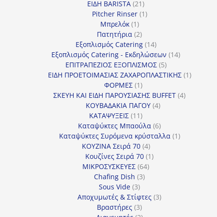
21
προϊόντα
ΕΙΔΗ BARISTA
21
προϊόντα
1
Pitcher Rinser
1
1
προϊόν
Μπρελόκ
1
προϊόν
2
Πατητήρια
2
προϊόντα
14
Εξοπλισμός Catering
14
προϊόντα
14
Εξοπλισμός Catering - Εκδηλώσεων
14
5
προϊόντα
ΕΠΙΤΡΑΠΕΖΙΟΣ ΕΞΟΠΛΙΣΜΟΣ
5
προϊόντα
1
ΕΙΔΗ ΠΡΟΕΤΟΙΜΑΣΙΑΣ ΖΑΧΑΡΟΠΛΑΣΤΙΚΗΣ
1
1
προϊόν
ΦΟΡΜΕΣ
1
προϊόν
4
ΣΚΕΥΗ ΚΑΙ ΕΙΔΗ ΠΑΡΟΥΣΙΑΣΗΣ BUFFET
4
4
προϊόντα
ΚΟΥΒΑΔΑΚΙΑ ΠΑΓΟΥ
4
11
προϊόντα
ΚΑΤΑΨΥΞΕΙΣ
11
προϊόντα
6
Καταψύκτες Μπαούλα
6
προϊόντα
1
Καταψύκτες Συρόμενα κρύσταλλα
1
4
προϊόν
ΚΟΥΖΙΝΑ Σειρά 70
4
προϊόντα
1
Κουζίνες Σειρά 70
1
64
προϊόν
ΜΙΚΡΟΣΥΣΚΕΥΕΣ
64
3
προϊόντα
Chafing Dish
3
3
προϊόντα
Sous Vide
3
προϊόντα
3
Αποχυμωτές & Στίφτες
3
3
προϊόντα
Βραστήρες
3
προϊόντα
2