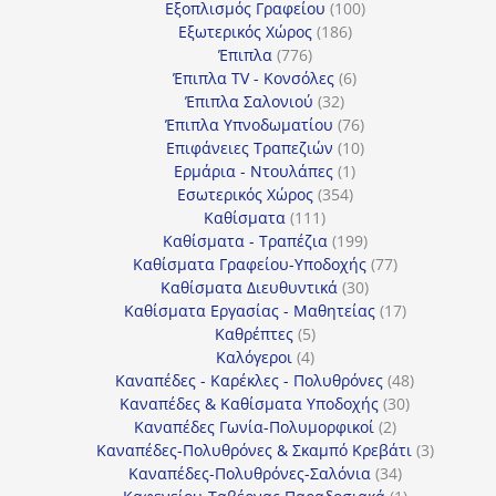
προϊόντα
100
Εξοπλισμός Γραφείου
100
186
προϊόντα
Εξωτερικός Χώρος
186
776
προϊόντα
Έπιπλα
776
προϊόντα
6
Έπιπλα TV - Κονσόλες
6
32
προϊόντα
Έπιπλα Σαλονιού
32
προϊόντα
76
Έπιπλα Υπνοδωματίου
76
10
προϊόντα
Επιφάνειες Τραπεζιών
10
1
προϊόντα
Ερμάρια - Ντουλάπες
1
354
προϊόν
Εσωτερικός Χώρος
354
111
προϊόντα
Καθίσματα
111
προϊόντα
199
Καθίσματα - Τραπέζια
199
προϊόντα
77
Καθίσματα Γραφείου-Υποδοχής
77
30
προϊόντα
Καθίσματα Διευθυντικά
30
προϊόντα
17
Καθίσματα Εργασίας - Μαθητείας
17
5
προϊόντα
Καθρέπτες
5
4
προϊόντα
Καλόγεροι
4
προϊόντα
48
Καναπέδες - Καρέκλες - Πολυθρόνες
48
30
προϊόντα
Καναπέδες & Καθίσματα Υποδοχής
30
2
προϊόντα
Καναπέδες Γωνία-Πολυμορφικοί
2
προϊόντα
3
Καναπέδες-Πολυθρόνες & Σκαμπό Κρεβάτι
3
34
προϊόντ
Καναπέδες-Πολυθρόνες-Σαλόνια
34
προϊόντα
1