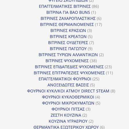
ΨΥΓΕΙΟ ΣΚΟΥΠΙΔΙΩΝ
2
προϊόντα
86
ΕΠΑΓΓΕΛΜΑΤΙΚΕΣ ΒΙΤΡΙΝΕΣ
86
1
προϊόντα
ΒΙΤΡΙΝΑ ΓΙΑ BAO BUNS
1
προϊόν
6
ΒΙΤΡΙΝΕΣ ΖΑΧΑΡΟΠΛΑΣΤΙΚΗΣ
6
προϊόντα
17
ΒΙΤΡΙΝΕΣ ΘΕΡΜΑΙΝΟΜΕΝΕΣ
17
3
προϊόντα
ΒΙΤΡΙΝΕΣ ΚΡΑΣΙΩΝ
3
προϊόντα
5
ΒΙΤΡΙΝΕΣ ΚΡΕΑΤΩΝ
5
προϊόντα
7
ΒΙΤΡΙΝΕΣ ΟΥΔΕΤΕΡΕΣ
7
9
προϊόντα
ΒΙΤΡΙΝΕΣ ΠΑΓΩΤΟΥ
9
προϊόντα
2
ΒΙΤΡΙΝΕΣ ΤΥΡΙΩΝ ΑΛΛΑΝΤΙΚΩΝ
2
38
προϊόντα
ΒΙΤΡΙΝΕΣ ΨΥΧΟΜΕΝΕΣ
38
προϊόντα
23
ΒΙΤΡΙΝΕΣ ΕΠΙΔΑΠΕΔΙΕΣ ΨΥΧΟΜΕΝΕΣ
23
προϊόντα
11
ΒΙΤΡΙΝΕΣ ΕΠΙΤΡΑΠΕΖΙΕΣ ΨΥΧΟΜΕΝΕΣ
11
25
προϊόντ
ΕΠΑΓΓΕΛΜΑΤΙΚΟΙ ΦΟΥΡΝΟΙ
25
5
προϊόντα
ΑΝΟΞΕΙΔΩΤΕΣ ΒΑΣΕΙΣ
5
προϊόντα
8
ΦΟΥΡΝΟΙ ΚΥΚΛ/ΚΟΙ ΑΤΜΟΥ DIRECT STEAM
8
4
προϊόν
ΦΟΥΡΝΟΙ ΚΥΚΛΟΘΕΡΜΙΚΟΙ
4
προϊόντα
5
ΦΟΥΡΝΟΙ ΜΙΚΡΟΚΥΜΑΤΩΝ
5
3
προϊόντα
ΦΟΥΡΝΟΙ ΠΙΤΣΑΣ
3
2
προϊόντα
ΖΕΣΤΗ ΚΟΥΖΙΝΑ
2
προϊόντα
2
ΚΟΥΖΙΝΑ ΥΓΡΑΕΡΙΟΥ
2
προϊόντα
6
ΘΕΡΜΑΝΤΙΚΑ ΕΞΩΤΕΡΙΚΟΥ ΧΩΡΟΥ
6