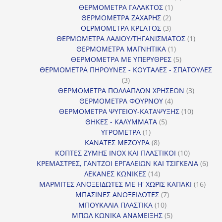
1
προϊόντα
ΘΕΡΜΟΜΕΤΡΑ ΓΑΛΑΚΤΟΣ
1
2
προϊόν
ΘΕΡΜΟΜΕΤΡΑ ΖΑΧΑΡΗΣ
2
προϊόντα
3
ΘΕΡΜΟΜΕΤΡΑ ΚΡΕΑΤΟΣ
3
προϊόντα
1
ΘΕΡΜΟΜΕΤΡΑ ΛΑΔΙΟΥ/ΤΗΓΑΝΙΣΜΑΤΟΣ
1
1
προϊόν
ΘΕΡΜΟΜΕΤΡΑ ΜΑΓΝΗΤΙΚΑ
1
προϊόν
5
ΘΕΡΜΟΜΕΤΡΑ ΜΕ ΥΠΕΡΥΘΡΕΣ
5
προϊόντα
ΘΕΡΜΟΜΕΤΡΑ ΠΗΡΟΥΝΕΣ - ΚΟΥΤΑΛΕΣ - ΣΠΑΤΟΥΛΕΣ
3
3
προϊόντα
3
ΘΕΡΜΟΜΕΤΡΑ ΠΟΛΛΑΠΛΩΝ ΧΡΗΣΕΩΝ
3
4
προϊόντ
ΘΕΡΜΟΜΕΤΡΑ ΦΟΥΡΝΟΥ
4
προϊόντα
10
ΘΕΡΜΟΜΕΤΡΑ ΨΥΓΕΙΟΥ-ΚΑΤΑΨΥΞΗΣ
10
5
προϊόντα
ΘΗΚΕΣ - ΚΑΛΥΜΜΑΤΑ
5
1
προϊόντα
ΥΓΡΟΜΕΤΡΑ
1
προϊόν
8
ΚΑΝΑΤΕΣ ΜΕΖΟΥΡΑ
8
προϊόντα
10
ΚΟΠΤΕΣ ΖΥΜΗΣ INOX ΚΑΙ ΠΛΑΣΤΙΚΟΙ
10
προϊόντα
6
ΚΡΕΜΑΣΤΡΕΣ, ΓΑΝΤΖΟΙ ΕΡΓΑΛΕΙΩΝ ΚΑΙ ΤΣΙΓΚΕΛΙΑ
6
14
προϊ
ΛΕΚΑΝΕΣ ΚΩΝΙΚΕΣ
14
προϊόντα
16
ΜΑΡΜΙΤΕΣ ΑΝΟΞΕΙΔΩΤΕΣ ΜΕ Η' ΧΩΡΙΣ ΚΑΠΑΚΙ
16
7
προϊ
ΜΠΑΣΙΝΕΣ ΑΝΟΞΕΙΔΩΤΕΣ
7
10
προϊόντα
ΜΠΟΥΚΑΛΙΑ ΠΛΑΣΤΙΚΑ
10
προϊόντα
5
ΜΠΩΛ ΚΩΝΙΚΑ ΑΝΑΜΕΙΞΗΣ
5