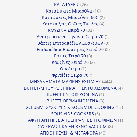
26
προϊόντα
ΚΑΤΑΨΥΞΕΙΣ
26
προϊόντα
10
Καταψύκτες Μπαούλα
10
προϊόντα
2
Καταψύκτες Μπαούλα -60C
2
4
προϊόντα
Καταψύξεις Όρθιες Τυφλές
4
32
προϊόντα
ΚΟΥΖΙΝΑ Σειρά 70
32
προϊόντα
1
Ανατρεπόμενα Τηγάνια Σειρά 70
1
9
προϊόν
Βάσεις Επιτραπέζιων Συσκευών
9
προϊόντα
2
Επιδαπέδιοι Βραστήρες Σειρά 70
2
3
προϊόντα
Εστίες Σειρά 70
3
προϊόντα
2
Κουζίνες Σειρά 70
2
1
προϊόντα
Ουδέτερα
1
προϊόν
1
Φριτέζες Σειρά 70
1
προϊόν
444
ΜΗΧΑΝΗΜΑΤΑ ΜΑΖΙΚΗΣ ΕΣΤΙΑΣΗΣ
444
προϊόντα
4
BUFFET-ΜΠΟΥΦΕ ΕΠΙΠΛΑ 'Η ΕΝΤΟΙΧΙΖΟΜΕΝΑ
4
1
προϊόν
BUFFET ΕΝΤΟΙΧΙΖΟΜΕΝΑ
1
προϊόν
3
BUFFET ΘΕΡΜΑΙΝΟΜΕΝΑ
3
προϊόντα
15
EXCLUSIVE ΣΥΣΚΕΥΕΣ & SOUS VIDE COOKING
15
6
προϊόν
SOUS VIDE COOKERS
6
προϊόντα
1
ΑΦΥΓΡΑΝΤΗΡΕΣ ΑΠΟΞΗΡΑΝΤΕΣ ΤΡΟΦΙΜΩΝ
1
8
προϊόν
ΣΥΣΚΕΥΑΣΤΙΚΑ ΕΝ ΚΕΝΩ VACUUM
8
40
προϊόντα
ΑΠΟΘΗΚΕΥΣΗ & ΜΕΤΑΦΟΡΑ
40