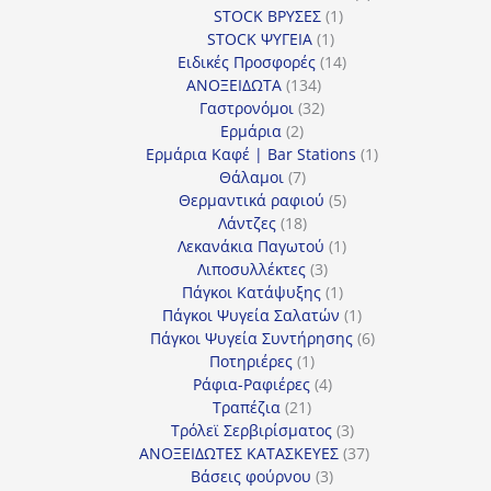
1
προϊόν
STOCK ΒΡΥΣΕΣ
1
1
προϊόν
STOCK ΨΥΓΕΙΑ
1
προϊόν
14
Ειδικές Προσφορές
14
134
προϊόντα
ΑΝΟΞΕΙΔΩΤΑ
134
προϊόντα
32
Γαστρονόμοι
32
2
προϊόντα
Ερμάρια
2
προϊόντα
1
Ερμάρια Καφέ | Bar Stations
1
7
προϊόν
Θάλαμοι
7
προϊόντα
5
Θερμαντικά ραφιού
5
18
προϊόντα
Λάντζες
18
προϊόντα
1
Λεκανάκια Παγωτού
1
3
προϊόν
Λιποσυλλέκτες
3
προϊόντα
1
Πάγκοι Κατάψυξης
1
προϊόν
1
Πάγκοι Ψυγεία Σαλατών
1
προϊόν
6
Πάγκοι Ψυγεία Συντήρησης
6
1
προϊόντα
Ποτηριέρες
1
προϊόν
4
Ράφια-Ραφιέρες
4
21
προϊόντα
Τραπέζια
21
προϊόντα
3
Τρόλεϊ Σερβιρίσματος
3
προϊόντα
37
ΑΝΟΞΕΙΔΩΤΕΣ ΚΑΤΑΣΚΕΥΕΣ
37
3
προϊόντα
Βάσεις φούρνου
3