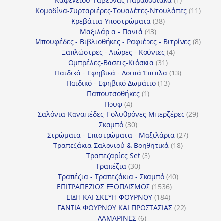
Καφενείου-Ταβέρνας Παραδοσιακά
1
προϊόν
11
Κομοδίνα-Συρταριέρες-Τουαλέτες-Ντουλάπες
11
38
προϊόν
Κρεβάτια-Υποστρώματα
38
43
προϊόντα
Μαξιλάρια - Πανιά
43
προϊόντα
8
Μπουφέδες - Βιβλιοθήκες - Ραφιέρες - Βιτρίνες
8
4
προϊό
Ξαπλώστρες - Αιώρες - Κούνιες
4
31
προϊόντα
Ομπρέλες-Βάσεις-Κιόσκια
31
προϊόντα
13
Παιδικά - Εφηβικά - Λοιπά Έπιπλα
13
13
προϊόντα
Παιδικό - Εφηβικό Δωμάτιο
13
1
προϊόντα
Παπουτσοθήκες
1
4
προϊόν
Πουφ
4
προϊόντα
29
Σαλόνια-Καναπέδες-Πολυθρόνες-Μπερζέρες
29
30
προϊόν
Σκαμπό
30
προϊόντα
27
Στρώματα - Επιστρώματα - Μαξιλάρια
27
18
προϊόντα
Τραπεζάκια Σαλονιού & Βοηθητικά
18
3
προϊόντα
Τραπεζαρίες Set
3
30
προϊόντα
Τραπέζια
30
προϊόντα
40
Τραπέζια - Τραπεζάκια - Σκαμπό
40
1536
προϊόντα
ΕΠΙΤΡΑΠΕΖΙΟΣ ΕΞΟΠΛΙΣΜΟΣ
1536
184
προϊόντα
ΕΙΔΗ ΚΑΙ ΣΚΕΥΗ ΦΟΥΡΝΟΥ
184
προϊόντα
22
ΓΑΝΤΙΑ ΦΟΥΡΝΟΥ ΚΑΙ ΠΡΟΣΤΑΣΙΑΣ
22
6
προϊόντα
ΛΑΜΑΡΙΝΕΣ
6