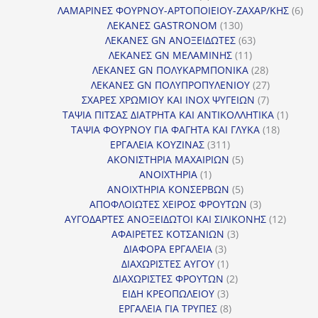
προϊόντα
6
ΛΑΜΑΡΙΝΕΣ ΦΟΥΡΝΟΥ-ΑΡΤΟΠΟΙΕΙΟΥ-ΖΑΧΑΡ/ΚΗΣ
6
130
προ
ΛΕΚΑΝΕΣ GASTRONOM
130
προϊόντα
63
ΛΕΚΑΝΕΣ GN ΑΝΟΞΕΙΔΩΤΕΣ
63
11
προϊόντα
ΛΕΚΑΝΕΣ GN ΜΕΛΑΜΙΝΗΣ
11
προϊόντα
28
ΛΕΚΑΝΕΣ GN ΠΟΛΥΚΑΡΜΠΟΝΙΚΑ
28
προϊόντα
27
ΛΕΚΑΝΕΣ GN ΠΟΛΥΠΡΟΠΥΛΕΝΙΟΥ
27
7
προϊόντα
ΣΧΑΡΕΣ ΧΡΩΜΙΟΥ ΚΑΙ INOX ΨΥΓΕΙΩΝ
7
προϊόντα
1
ΤΑΨΙΑ ΠΙΤΣΑΣ ΔΙΑΤΡΗΤΑ ΚΑΙ ΑΝΤΙΚΟΛΛΗΤΙΚΑ
1
18
προϊόν
ΤΑΨΙΑ ΦΟΥΡΝΟΥ ΓΙΑ ΦΑΓΗΤΑ ΚΑΙ ΓΛΥΚΑ
18
311
προϊόντ
ΕΡΓΑΛΕΙΑ ΚΟΥΖΙΝΑΣ
311
προϊόντα
5
ΑΚΟΝΙΣΤΗΡΙΑ ΜΑΧΑΙΡΙΩΝ
5
1
προϊόντα
ΑΝΟΙΧΤΗΡΙΑ
1
προϊόν
5
ΑΝΟΙΧΤΗΡΙΑ ΚΟΝΣΕΡΒΩΝ
5
προϊόντα
3
ΑΠΟΦΛΟΙΩΤΕΣ ΧΕΙΡΟΣ ΦΡΟΥΤΩΝ
3
προϊόντα
12
ΑΥΓΟΔΑΡΤΕΣ ΑΝΟΞΕΙΔΩΤΟΙ ΚΑΙ ΣΙΛΙΚΟΝΗΣ
12
3
προϊόν
ΑΦΑΙΡΕΤΕΣ ΚΟΤΣΑΝΙΩΝ
3
3
προϊόντα
ΔΙΑΦΟΡΑ ΕΡΓΑΛΕΙΑ
3
προϊόντα
1
ΔΙΑΧΩΡΙΣΤΕΣ ΑΥΓΟΥ
1
προϊόν
2
ΔΙΑΧΩΡΙΣΤΕΣ ΦΡΟΥΤΩΝ
2
3
προϊόντα
ΕΙΔΗ ΚΡΕΟΠΩΛΕΙΟΥ
3
προϊόντα
8
ΕΡΓΑΛΕΙΑ ΓΙΑ ΤΡΥΠΕΣ
8