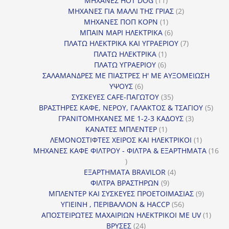
ΜΗΧΑΝΕΣ HOT DOG
11
προϊόντα
2
ΜΗΧΑΝΕΣ ΓΙΑ ΜΑΛΛΙ ΤΗΣ ΓΡΙΑΣ
2
1
προϊόντα
ΜΗΧΑΝΕΣ ΠΟΠ ΚΟΡΝ
1
προϊόν
6
ΜΠΑΙΝ ΜΑΡΙ ΗΛΕΚΤΡΙΚΑ
6
προϊόντα
7
ΠΛΑΤΩ ΗΛΕΚΤΡΙΚΑ ΚΑΙ ΥΓΡΑΕΡΙΟΥ
7
1
προϊόντα
ΠΛΑΤΩ ΗΛΕΚΤΡΙΚΑ
1
6
προϊόν
ΠΛΑΤΩ ΥΓΡΑΕΡΙΟΥ
6
προϊόντα
ΣΑΛΑΜΑΝΔΡΕΣ ΜΕ ΠΙΑΣΤΡΕΣ Η' ΜΕ ΑΥΞΟΜΕΙΩΣΗ
6
ΥΨΟΥΣ
6
προϊόντα
35
ΣΥΣΚΕΥΕΣ CAFE-ΠΑΓΩΤΟΥ
35
προϊόντα
5
ΒΡΑΣΤΗΡΕΣ ΚΑΦΕ, ΝΕΡΟΥ, ΓΑΛΑΚΤΟΣ & ΤΣΑΓΙΟΥ
5
3
προϊ
ΓΡΑΝΙΤΟΜΗΧΑΝΕΣ ΜΕ 1-2-3 ΚΑΔΟΥΣ
3
1
προϊόντα
ΚΑΝΑΤΕΣ ΜΠΛΕΝΤΕΡ
1
προϊόν
1
ΛΕΜΟΝΟΣΤΙΦΤΕΣ ΧΕΙΡΟΣ ΚΑΙ ΗΛΕΚΤΡΙΚΟΙ
1
προϊόν
ΜΗΧΑΝΕΣ ΚΑΦΕ ΦΙΛΤΡΟΥ - ΦΙΛΤΡΑ & ΕΞΑΡΤΗΜΑΤΑ
16
16
προϊόντα
4
ΕΞΑΡΤΗΜΑΤΑ BRAVILOR
4
9
προϊόντα
ΦΙΛΤΡΑ ΒΡΑΣΤΗΡΩΝ
9
προϊόντα
9
ΜΠΛΕΝΤΕΡ ΚΑΙ ΣΥΣΚΕΥΕΣ ΠΡΟΕΤΟΙΜΑΣΙΑΣ
9
56
προϊόντ
ΥΓΙΕΙΝΗ , ΠΕΡΙΒΑΛΛΟΝ & HACCP
56
προϊόντα
1
ΑΠΟΣΤΕΙΡΩΤΕΣ ΜΑΧΑΙΡΙΩΝ ΗΛΕΚΤΡΙΚΟΙ ΜΕ UV
1
24
προϊό
ΒΡΥΣΕΣ
24