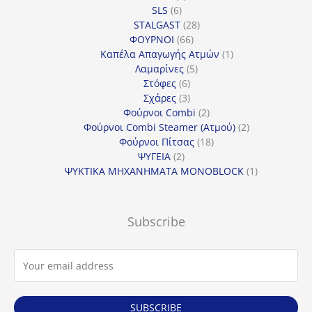
6
προϊόντα
SLS
6
προϊόντα
28
STALGAST
28
66
προϊόντα
ΦΟΥΡΝΟΙ
66
προϊόντα
1
Καπέλα Απαγωγής Ατμών
1
5
προϊόν
Λαμαρίνες
5
6
προϊόντα
Στόφες
6
προϊόντα
3
Σχάρες
3
προϊόντα
2
Φούρνοι Combi
2
προϊόντα
2
Φούρνοι Combi Steamer (Ατμού)
2
18
προϊόντα
Φούρνοι Πίτσας
18
2
προϊόντα
ΨΥΓΕΙΑ
2
προϊόντα
1
ΨΥΚΤΙΚΑ ΜΗΧΑΝΗΜΑΤΑ MONOBLOCK
1
προϊόν
Subscribe
SUBSCRIBE