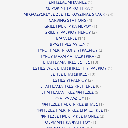
1
προϊόν
ΣΝΙΤΣΕΛΟΜΗΧΑΝΕΣ
1
προϊόν
1
ΧΕΙΡΟΚΙΝΗΤΑ ΚΟΠΤΙΚΑ
1
προϊόν
84
ΜΙΚΡΟΣΥΣΚΕΥΕΣ ΖΕΣΤΗΣ ΚΟΥΖΙΝΑΣ SNACK
84
4
προϊόντ
CARVING STATIONS
4
προϊόντα
1
GRILL ΗΛΕΚΤΡΙΚΑ ΝΕΡΟΥ
1
2
προϊόν
GRILL ΥΓΡΑΕΡΙΟΥ ΝΕΡΟΥ
2
14
προϊόντα
ΒΑΦΛΙΕΡΕΣ
14
προϊόντα
1
ΒΡΑΣΤΗΡΕΣ ΑΥΓΩΝ
1
προϊόν
2
ΓΥΡΟΙ ΗΛΕΚΤΡΙΚΟΙ & ΥΓΡΑΕΡΙΟΥ
2
2
προϊόντα
ΓΥΡΟΥ ΜΑΧΑΙΡΙΑ ΗΛΕΚΤΡΙΚΑ
2
13
προϊόντα
ΕΠΑΓΓΕΛΜΑΤΙΚΕΣ ΕΣΤΙΕΣ
13
προϊόντα
1
ΕΣΤΙΕΣ WOK ΕΠΑΓΩΓΙΚΕΣ Η' ΥΓΡΑΕΡΙΟΥ
1
10
προϊόν
ΕΣΤΙΕΣ ΕΠΑΓΩΓΙΚΕΣ
10
2
προϊόντα
ΕΣΤΙΕΣ ΥΓΡΑΕΡΙΟΥ
2
προϊόντα
6
ΕΠΑΓΓΕΛΜΑΤΙΚΕΣ ΚΡΕΠΙΕΡΕΣ
6
5
προϊόντα
ΕΠΑΓΓΕΛΜΑΤΙΚΕΣ ΦΡΙΤΕΖΕΣ
5
1
προϊόντα
ΦΙΛΤΡΑ ΛΑΔΙΟΥ
1
προϊόν
1
ΦΡΙΤΕΖΕΣ ΗΛΕΚΤΡΙΚΕΣ ΔΙΠΛΕΣ
1
προϊόν
1
ΦΡΙΤΕΖΕΣ ΗΛΕΚΤΡΙΚΕΣ ΕΠΑΓΩΓΙΚΕΣ
1
2
προϊόν
ΦΡΙΤΕΖΕΣ ΗΛΕΚΤΡΙΚΕΣ ΜΟΝΕΣ
2
1
προϊόντα
ΘΕΡΜΑΝΤΙΚΑ ΦΑΓΗΤΟΥ
1
11
προϊόν