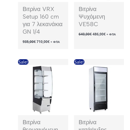
Βιτρίνα VRX
Βιτρίνα
Setup 160 cm
Ψυχόμενη
για 7 λεκανάκια
VE58C
GN 1/4
Original
Η
640,00
€
486,00
€
+ ΦΠΑ
price
τρέχουσα
Original
Η
935,00
€
710,00
€
was:
τιμή
+ ΦΠΑ
price
τρέχουσα
640,00€.
είναι:
was:
τιμή
486,00€.
935,00€.
είναι:
710,00€.
Sale!
Sale!
Βιτρίνα
Βιτρίνα
θερμαινόμενη
κατάψυξης