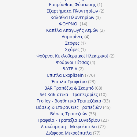
προϊόν
1
Εμπρόσθιας Φόρτωσης
1
προϊόν
2
Εξαρτήματα Πλυντηρίων
2
3
προϊόντα
Καλάθια Πλυντηρίων
3
14
προϊόντα
ΦΟΥΡΝΟΙ
14
προϊόντα
2
Καπέλα Απαγωγής Ατμών
2
4
προϊόντα
Λαμαρίνες
4
1
προϊόντα
Στόφες
1
προϊόν
1
Σχάρες
1
προϊόν
2
Φούρνοι Κυκλοθερμικοί Ηλεκτρικοί
2
4
προϊόντα
Φούρνοι Πίτσας
4
2
προϊόντα
ΨΥΓΕΙΑ
2
προϊόντα
776
Έπιπλα Exoplizein
776
προϊόντα
23
'Επιπλα Γραφείου
23
προϊόντα
68
BAR Τραπέζια & Σκαμπό
68
προϊόντα
10
Set Καθιστικά - Τραπεζαρίες
10
προϊόντα
33
Trolley - Βοηθητικά Τραπεζάκια
33
προϊόντα
45
Βάσεις & Επιφάνειες Τραπεζιών
45
35
προϊόντα
Βάσεις Τραπεζιών
35
προϊόντα
23
Γραφεία - Τραπέζια Συνεδρίου
23
77
προϊόντα
Διακόσμηση - Μικροέπιπλα
77
77
προϊόντα
Διάφορα Μικροέπιπλα
77