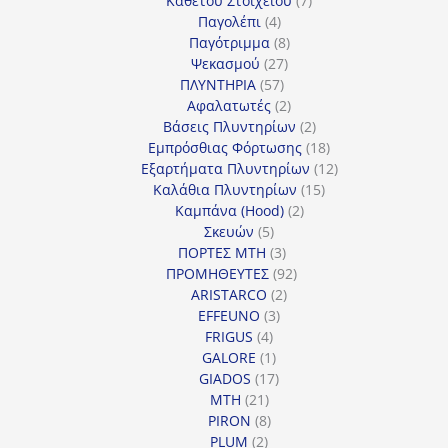
Καθέτου Στοιχείου
7
4
προϊόντα
Παγολέπι
4
προϊόντα
8
Παγότριμμα
8
27
προϊόντα
Ψεκασμού
27
57
προϊόντα
ΠΛΥΝΤΗΡΙΑ
57
προϊόντα
2
Αφαλατωτές
2
προϊόντα
2
Βάσεις Πλυντηρίων
2
προϊόντα
18
Εμπρόσθιας Φόρτωσης
18
προϊόντα
12
Εξαρτήματα Πλυντηρίων
12
15
προϊόντα
Καλάθια Πλυντηρίων
15
2
προϊόντα
Καμπάνα (Hood)
2
5
προϊόντα
Σκευών
5
προϊόντα
3
ΠΟΡΤΕΣ MTH
3
προϊόντα
92
ΠΡΟΜΗΘΕΥΤΕΣ
92
2
προϊόντα
ARISTARCO
2
3
προϊόντα
EFFEUNO
3
4
προϊόντα
FRIGUS
4
προϊόντα
1
GALORE
1
προϊόν
17
GIADOS
17
21
προϊόντα
MTH
21
προϊόντα
8
PIRON
8
2
προϊόντα
PLUM
2