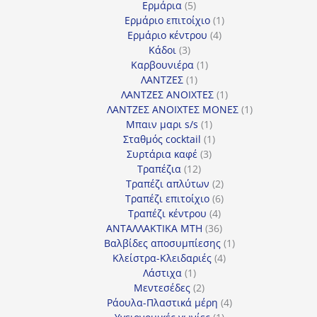
5
προϊόντα
Ερμάρια
5
προϊόντα
1
Ερμάριο επιτοίχιο
1
4
προϊόν
Ερμάριο κέντρου
4
3
προϊόντα
Κάδοι
3
προϊόντα
1
Καρβουνιέρα
1
1
προϊόν
ΛΑΝΤΖΕΣ
1
προϊόν
1
ΛΑΝΤΖΕΣ ΑΝΟΙΧΤΕΣ
1
προϊόν
1
ΛΑΝΤΖΕΣ ΑΝΟΙΧΤΕΣ ΜΟΝΕΣ
1
1
προϊόν
Μπαιν μαρι s/s
1
προϊόν
1
Σταθμός cocktail
1
3
προϊόν
Συρτάρια καφέ
3
12
προϊόντα
Τραπέζια
12
προϊόντα
2
Τραπέζι απλύτων
2
προϊόντα
6
Τραπέζι επιτοίχιο
6
4
προϊόντα
Τραπέζι κέντρου
4
προϊόντα
36
ΑΝΤΑΛΛΑΚΤΙΚΑ MTH
36
προϊόντα
1
Βαλβίδες αποσυμπίεσης
1
4
προϊόν
Κλείστρα-Κλειδαριές
4
1
προϊόντα
Λάστιχα
1
προϊόν
2
Μεντεσέδες
2
προϊόντα
4
Ράουλα-Πλαστικά μέρη
4
1
προϊόντα