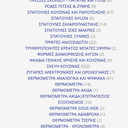
ΠΡΕΣΣΕΣ ΣΚΟΡΔΟΥ - ΠΑΤΑΤΑΣ ΚΑΙ ΓΟΥΔΙ
6
9
προϊόντα
ΡΟΔΕΣ ΠΙΤΣΑΣ & ΖΥΜΗΣ
9
προϊόντα
67
ΣΠΑΤΟΥΛΕΣ ΚΟΥΖΙΝΑΣ ΚΑΙ ΠΑΡΟΥΣΙΑΣΗΣ
67
6
προϊόντ
ΣΠΑΤΟΥΛΕΣ NYLON
6
προϊόντα
14
ΣΠΑΤΟΥΛΕΣ ΖΑΧΑΡΟΠΛΑΣΤΙΚΗΣ
14
5
προϊόντα
ΣΠΑΤΟΥΛΕΣ ΙΣΙΕΣ ΜΑΚΡΙΕΣ
5
2
προϊόντα
ΣΠΑΤΟΥΛΕΣ ΞΥΛΙΝΕΣ
2
προϊόντα
22
ΤΡΙΦΤΕΣ ΑΝΟΞΕΙΔΩΤΟΙ
22
προϊόντα
2
ΤΡΥΦΕΡΟΠΟΙΗΤΕΣ ΚΡΕΑΤΟΣ ΜΠΑΤΕΣ ΣΦΥΡΙΑ
2
2
προϊόν
ΦΟΡΜΕΣ ΔΙΑΜΟΡΦΩΣΗΣ ΑΥΓΩΝ
2
προϊόντα
9
ΨΑΛΙΔΙΑ ΓΕΝΙΚΗΣ ΧΡΗΣΗΣ ΚΑΙ ΚΟΥΖΙΝΑΣ
9
552
προϊόντα
ΣΚΕΥΗ ΚΟΥΖΙΝΑΣ
552
προϊόντα
7
ΖΥΓΑΡΙΕΣ ΗΛΕΚΤΡΟΝΙΚΕΣ ΚΑΙ ΩΡΟΛΟΓΙΑΚΕΣ
7
61
προϊόν
ΘΕΡΜΟΜΕΤΡΑ ΑΝΑΛΟΓΙΚΑ ΚΑΙ ΨΗΦΙΑΚΑ
61
14
προϊόντ
ΘΕΡΜΟΜΕΤΡΑ
14
προϊόντα
1
ΘΕΡΜΟΜΕΤΡΑ ΑΚΙΔΑ
1
προϊόν
ΘΕΡΜΟΜΕΤΡΑ ΑΚΙΔΑ|ΕΠΙΤΡΑΠΕΖΙΟΣ
10
ΕΞΟΠΛΙΣΜΟΣ
10
προϊόντα
2
ΘΕΡΜΟΜΕΤΡΑ SOUS VIDE
2
προϊόντα
1
ΘΕΡΜΟΜΕΤΡΑ ΑΔΙΑΒΡΟΧΑ
1
2
προϊόν
ΘΕΡΜΟΜΕΤΡΑ ΤΣΕΠΗΣ
2
προϊόντα
4
ΘΕΡΜΟΜΕΤΡΑ - ΧΡΟΝΟΜΕΤΡΑ
4