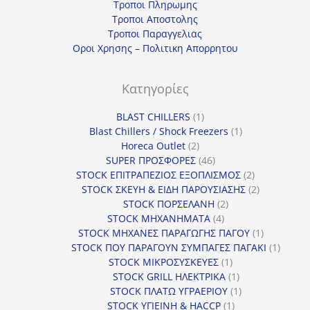
Τροποι Πληρωμης
Τροποι Αποστολης
Τροποι Παραγγελιας
Οροι Χρησης – Πολιτικη Απορρητου
Κατηγορίες
1
BLAST CHILLERS
1
προϊόν
1
Blast Chillers / Shock Freezers
1
2
προϊόν
Horeca Outlet
2
προϊόντα
46
SUPER ΠΡΟΣΦΟΡΕΣ
46
προϊόντα
2
STOCK ΕΠΙΤΡΑΠΕΖΙΟΣ ΕΞΟΠΛΙΣΜΟΣ
2
προϊόντα
2
STOCK ΣΚΕΥΗ & ΕΙΔΗ ΠΑΡΟΥΣΙΑΣΗΣ
2
2
προϊόντα
STOCK ΠΟΡΣΕΛΑΝΗ
2
4
προϊόντα
STOCK ΜΗΧΑΝΗΜΑΤΑ
4
προϊόντα
1
STOCK ΜΗΧΑΝΕΣ ΠΑΡΑΓΩΓΗΣ ΠΑΓΟΥ
1
προϊόν
1
STOCK ΠΟΥ ΠΑΡΑΓΟΥΝ ΣΥΜΠΑΓΕΣ ΠΑΓΑΚΙ
1
1
προϊόν
STOCK ΜΙΚΡΟΣΥΣΚΕΥΕΣ
1
προϊόν
1
STOCK GRILL ΗΛΕΚΤΡΙΚΑ
1
προϊόν
1
STOCK ΠΛΑΤΩ ΥΓΡΑΕΡΙΟΥ
1
1
προϊόν
STOCK ΥΓΙΕΙΝΗ & HACCP
1