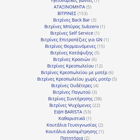
Υγειονομικές γωνίες
1
5
προϊόν
ΑΤΑΞΙΝΟΜΗΤΑ
5
153
προϊόντα
ΒΙΤΡΙΝΕΣ
153
προϊόντα
3
Βιτρίνες Back Bar
3
προϊόντα
1
Βιτρίνες Mπύρας Subzero
1
1
προϊόν
Βιτρίνες Self Service
1
προϊόν
1
Βιτρίνες Επιτραπέζιες για GN
1
15
προϊόν
Βιτρίνες Θερμαινόμενες
15
5
προϊόντα
Βιτρίνες Κατάψυξης
5
6
προϊόντα
Βιτρίνες Κρασιών
6
προϊόντα
12
Βιτρίνες Κρεοπωλείου
12
προϊόντα
6
Βιτρίνες Κρεοπωλείου με μοτέρ
6
προϊόντα
5
Βιτρίνες Κρεοπωλείου χωρίς μοτέρ
5
4
προϊόντα
Βιτρίνες Ουδέτερες
4
3
προϊόντα
Βιτρίνες Παγωτού
3
προϊόντα
38
Βιτρίνες Συντήρησης
38
22
προϊόντα
Βιτρίνες Ψυχόμενες
22
53
προϊόντα
ΕΙΔΗ BARISTA
53
προϊόντα
1
Καθαριστικά
1
προϊόν
2
Κουτάλια Γευσιγνωσίας
2
προϊόντα
1
Κουτάλια Δοσομέτρησης
1
2
προϊόν
Πατητήρια
2