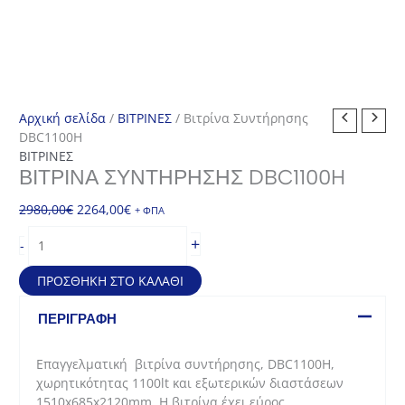
Αρχική σελίδα
/
ΒΙΤΡΙΝΕΣ
/ Βιτρίνα Συντήρησης
DBC1100H
ΒΙΤΡΙΝΕΣ
ΒΙΤΡΊΝΑ ΣΥΝΤΉΡΗΣΗΣ DBC1100H
Original
Η
2980,00
€
2264,00
€
+ ΦΠΑ
price
τρέχουσα
Βιτρίνα
+
-
was:
τιμή
Συντήρησης
2980,00€.
είναι:
DBC1100H
ΠΡΟΣΘΉΚΗ ΣΤΟ ΚΑΛΆΘΙ
2264,00€.
ποσότητα
ΠΕΡΙΓΡΑΦΉ
Επαγγελματική βιτρίνα συντήρησης, DBC1100H,
χωρητικότητας 1100lt και εξωτερικών διαστάσεων
1510x685x2120mm. Η βιτρίνα έχει εύρος