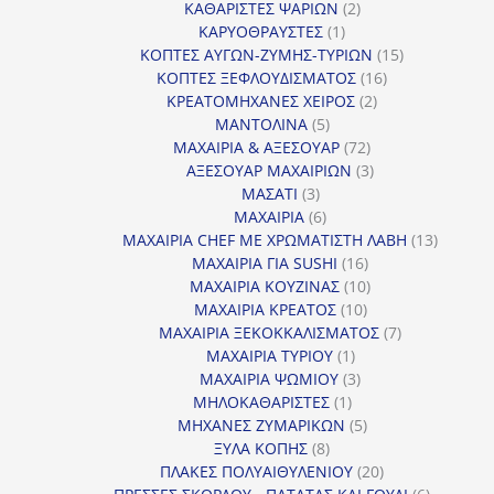
προϊόντα
2
ΚΑΘΑΡΙΣΤΕΣ ΨΑΡΙΩΝ
2
1
προϊόντα
ΚΑΡΥΟΘΡΑΥΣΤΕΣ
1
προϊόν
15
ΚΟΠΤΕΣ ΑΥΓΩΝ-ΖΥΜΗΣ-ΤΥΡΙΩΝ
15
16
προϊόντα
ΚΟΠΤΕΣ ΞΕΦΛΟΥΔΙΣΜΑΤΟΣ
16
2
προϊόντα
ΚΡΕΑΤΟΜΗΧΑΝΕΣ ΧΕΙΡΟΣ
2
5
προϊόντα
ΜΑΝΤΟΛΙΝΑ
5
προϊόντα
72
ΜΑΧΑΙΡΙΑ & ΑΞΕΣΟΥΑΡ
72
προϊόντα
3
ΑΞΕΣΟΥΑΡ ΜΑΧΑΙΡΙΩΝ
3
3
προϊόντα
ΜΑΣΑΤΙ
3
προϊόντα
6
ΜΑΧΑΙΡΙΑ
6
προϊόντα
13
ΜΑΧΑΙΡΙΑ CHEF ΜΕ ΧΡΩΜΑΤΙΣΤΗ ΛΑΒΗ
13
16
προϊόντ
ΜΑΧΑΙΡΙΑ ΓΙΑ SUSHI
16
προϊόντα
10
ΜΑΧΑΙΡΙΑ ΚΟΥΖΙΝΑΣ
10
10
προϊόντα
ΜΑΧΑΙΡΙΑ ΚΡΕΑΤΟΣ
10
προϊόντα
7
ΜΑΧΑΙΡΙΑ ΞΕΚΟΚΚΑΛΙΣΜΑΤΟΣ
7
1
προϊόντα
ΜΑΧΑΙΡΙΑ ΤΥΡΙΟΥ
1
προϊόν
3
ΜΑΧΑΙΡΙΑ ΨΩΜΙΟΥ
3
1
προϊόντα
ΜΗΛΟΚΑΘΑΡΙΣΤΕΣ
1
προϊόν
5
ΜΗΧΑΝΕΣ ΖΥΜΑΡΙΚΩΝ
5
8
προϊόντα
ΞΥΛΑ ΚΟΠΗΣ
8
προϊόντα
20
ΠΛΑΚΕΣ ΠΟΛΥΑΙΘΥΛΕΝΙΟΥ
20
προϊόντα
6