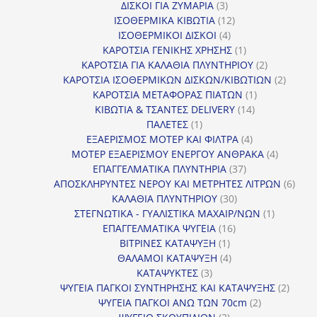
3
προϊόντα
ΔΙΣΚΟΙ ΓΙΑ ΖΥΜΑΡΙΑ
3
προϊόντα
12
ΙΣΟΘΕΡΜΙΚΑ ΚΙΒΩΤΙΑ
12
4
προϊόντα
ΙΣΟΘΕΡΜΙΚΟΙ ΔΙΣΚΟΙ
4
προϊόντα
1
ΚΑΡΟΤΣΙΑ ΓΕΝΙΚΗΣ ΧΡΗΣΗΣ
1
προϊόν
2
ΚΑΡΟΤΣΙΑ ΓΙΑ ΚΑΛΑΘΙΑ ΠΛΥΝΤΗΡΙΟΥ
2
προϊόντα
2
ΚΑΡΟΤΣΙΑ ΙΣΟΘΕΡΜΙΚΩΝ ΔΙΣΚΩΝ/ΚΙΒΩΤΙΩΝ
2
1
προϊόν
ΚΑΡΟΤΣΙΑ ΜΕΤΑΦΟΡΑΣ ΠΙΑΤΩΝ
1
14
προϊόν
ΚΙΒΩΤΙΑ & ΤΣΑΝΤΕΣ DELIVERY
14
1
προϊόντα
ΠΑΛΕΤΕΣ
1
προϊόν
4
ΕΞΑΕΡΙΣΜΟΣ ΜΟΤΕΡ ΚΑΙ ΦΙΛΤΡΑ
4
προϊόντα
4
ΜΟΤΕΡ ΕΞΑΕΡΙΣΜΟΥ ΕΝΕΡΓΟΥ ΑΝΘΡΑΚΑ
4
37
προϊόντ
ΕΠΑΓΓΕΛΜΑΤΙΚΑ ΠΛΥΝΤΗΡΙΑ
37
προϊόντα
6
ΑΠΟΣΚΛΗΡΥΝΤΕΣ ΝΕΡΟΥ ΚΑΙ ΜΕΤΡΗΤΕΣ ΛΙΤΡΩΝ
6
30
προϊ
ΚΑΛΑΘΙΑ ΠΛΥΝΤΗΡΙΟΥ
30
προϊόντα
1
ΣΤΕΓΝΩΤΙΚΑ - ΓΥΑΛΙΣΤΙΚΑ ΜΑΧΑΙΡ/ΝΩΝ
1
16
προϊόν
ΕΠΑΓΓΕΛΜΑΤΙΚΑ ΨΥΓΕΙΑ
16
1
προϊόντα
ΒΙΤΡΙΝΕΣ ΚΑΤΑΨΥΞΗ
1
προϊόν
4
ΘΑΛΑΜΟΙ ΚΑΤΑΨΥΞΗ
4
3
προϊόντα
ΚΑΤΑΨΥΚΤΕΣ
3
προϊόντα
2
ΨΥΓΕΙΑ ΠΑΓΚΟΙ ΣΥΝΤΗΡΗΣΗΣ ΚΑΙ ΚΑΤΑΨΥΞΗΣ
2
2
προϊό
ΨΥΓΕΙΑ ΠΑΓΚΟΙ ΑΝΩ ΤΩΝ 70cm
2
2
προϊόντα