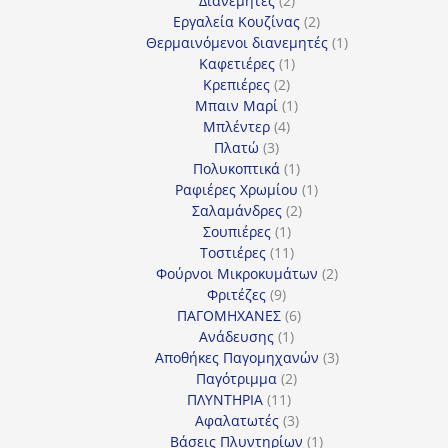
Διανεμητές
2
προϊόντα
2
Εργαλεία Κουζίνας
2
προϊόντα
1
Θερμαινόμενοι διανεμητές
1
1
προϊόν
Καφετιέρες
1
2
προϊόν
Κρεπιέρες
2
προϊόντα
1
Μπαιν Μαρί
1
4
προϊόν
Μπλέντερ
4
3
προϊόντα
Πλατώ
3
προϊόντα
1
Πολυκοπτικά
1
προϊόν
1
Ραφιέρες Χρωμίου
1
2
προϊόν
Σαλαμάνδρες
2
1
προϊόντα
Σουπιέρες
1
προϊόν
11
Τοστιέρες
11
προϊόντα
2
Φούρνοι Μικροκυμάτων
2
9
προϊόντα
Φριτέζες
9
προϊόντα
6
ΠΑΓΟΜΗΧΑΝΕΣ
6
1
προϊόντα
Ανάδευσης
1
προϊόν
3
Αποθήκες Παγομηχανών
3
2
προϊόντα
Παγότριμμα
2
11
προϊόντα
ΠΛΥΝΤΗΡΙΑ
11
προϊόντα
3
Αφαλατωτές
3
προϊόντα
1
Βάσεις Πλυντηρίων
1