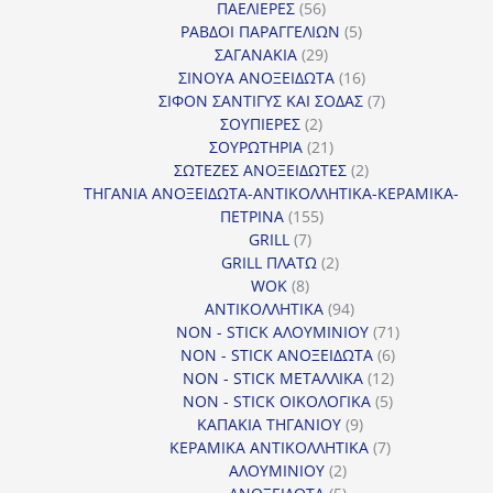
56
προϊόντα
ΠΑΕΛΙΕΡΕΣ
56
προϊόντα
5
ΡΑΒΔΟΙ ΠΑΡΑΓΓΕΛΙΩΝ
5
29
προϊόντα
ΣΑΓΑΝΑΚΙΑ
29
προϊόντα
16
ΣΙΝΟΥΑ ΑΝΟΞΕΙΔΩΤΑ
16
προϊόντα
7
ΣΙΦΟΝ ΣΑΝΤΙΓΥΣ ΚΑΙ ΣΟΔΑΣ
7
2
προϊόντα
ΣΟΥΠΙΕΡΕΣ
2
προϊόντα
21
ΣΟΥΡΩΤΗΡΙΑ
21
προϊόντα
2
ΣΩΤΕΖΕΣ ΑΝΟΞΕΙΔΩΤΕΣ
2
προϊόντα
ΤΗΓΑΝΙΑ ΑΝΟΞΕΙΔΩΤΑ-ΑΝΤΙΚΟΛΛΗΤΙΚΑ-ΚΕΡΑΜΙΚΑ-
155
ΠΕΤΡΙΝΑ
155
7
προϊόντα
GRILL
7
προϊόντα
2
GRILL ΠΛΑΤΩ
2
8
προϊόντα
WOK
8
προϊόντα
94
ΑΝΤΙΚΟΛΛΗΤΙΚΑ
94
προϊόντα
71
NON - STICK ΑΛΟΥΜΙΝΙΟΥ
71
6
προϊόντα
NON - STICK ΑΝΟΞΕΙΔΩΤΑ
6
12
προϊόντα
NON - STICK ΜΕΤΑΛΛΙΚΑ
12
5
προϊόντα
NON - STICK ΟΙΚΟΛΟΓΙΚΑ
5
9
προϊόντα
ΚΑΠΑΚΙΑ ΤΗΓΑΝΙΟΥ
9
προϊόντα
7
ΚΕΡΑΜΙΚΑ ΑΝΤΙΚΟΛΛΗΤΙΚΑ
7
2
προϊόντα
ΑΛΟΥΜΙΝΙΟΥ
2
προϊόντα
5