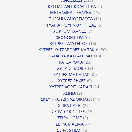
ΑΝΟΞΕΙΔΩΤΑ
5
προϊόντα
4
ΚΡΕΠΑΣ ΑΝΤΙΚΟΛΛΗΤΙΚΑ
4
13
προϊόντα
ΜΕΤΑΛΛΙΚΑ - ΧΑΛΥΒΑ
13
προϊόντα
11
ΤΗΓΑΝΙΑ ΑΝΟΞΕΙΔΩΤΑ
11
προϊόντα
5
ΦΤΥΑΡΙΑ ΦΟΥΡΝΟΥ ΠΙΤΣΑΣ
5
7
προϊόντα
ΧΟΡΤΟΜΗΧΑΝΕΣ
7
6
προϊόντα
ΧΡΟΝΟΜΕΤΡΑ
6
προϊόντα
15
ΧΥΤΡΕΣ ΤΑΧΥΤΗΤΟΣ
15
προϊόντα
80
ΧΥΤΡΕΣ-ΚΑΤΣΑΡΟΛΕΣ-ΚΑΠΑΚΙΑ
80
18
προϊόντα
ΚΑΠΑΚΙΑ ΚΑΤΣΑΡΟΛΑΣ
18
28
προϊόντα
ΚΑΤΣΑΡΟΛΙΑ
28
προϊόντα
9
ΧΥΤΡΕΣ ΒΑΘΙΕΣ
9
προϊόντα
2
ΧΥΤΡΕΣ ΜΕ ΚΑΠΑΚΙ
2
9
προϊόντα
ΧΥΤΡΕΣ ΡΗΧΕΣ
9
προϊόντα
14
ΧΥΤΡΕΣ ΧΩΡΙΣ ΚΑΠΑΚΙ
14
2
προϊόντα
ΧΩΝΙΑ
2
προϊόντα
44
ΣΚΕΥΗ ΚΟΥΖΙΝΑΣ ΟΙΚΙΑΚΑ
44
2
προϊόντα
ΣΕΙΡΑ BASIC
2
προϊόντα
18
ΣΕΙΡΑ COCOTTES
18
5
προϊόντα
ΣΕΙΡΑ HOME
5
προϊόντα
4
ΣΕΙΡΑ MAGMA
4
15
προϊόντα
ΣΕΙΡΑ STILO
15