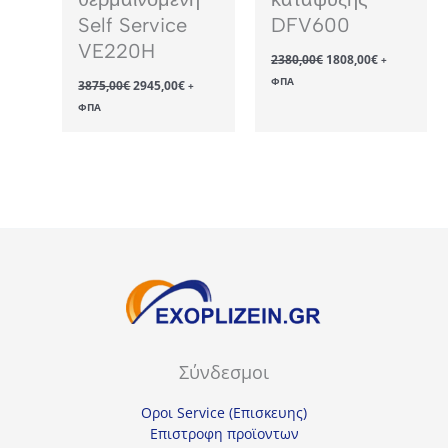
Self Service
DFV600
VE220H
Original
Η
2380,00
€
1808,00
€
+
price
τρέχουσα
Original
Η
ΦΠΑ
3875,00
€
2945,00
€
was:
τιμή
+
price
τρέχουσα
2380,00€.
είναι:
ΦΠΑ
was:
τιμή
1808,00€.
3875,00€.
είναι:
2945,00€.
Σύνδεσμοι
Οροι Service (Επισκευης)
Επιστροφη προϊοντων