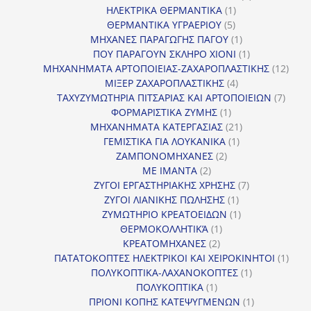
1
προϊόντα
ΗΛΕΚΤΡΙΚΑ ΘΕΡΜΑΝΤΙΚΑ
1
5
προϊόν
ΘΕΡΜΑΝΤΙΚΑ ΥΓΡΑΕΡΙΟΥ
5
προϊόντα
1
ΜΗΧΑΝΕΣ ΠΑΡΑΓΩΓΗΣ ΠΑΓΟΥ
1
προϊόν
1
ΠΟΥ ΠΑΡΑΓΟΥΝ ΣΚΛΗΡΟ ΧΙΟΝΙ
1
προϊόν
12
ΜΗΧΑΝΗΜΑΤΑ ΑΡΤΟΠΟΙΕΙΑΣ-ΖΑΧΑΡΟΠΛΑΣΤΙΚΗΣ
12
4
προϊ
ΜΙΞΕΡ ΖΑΧΑΡΟΠΛΑΣΤΙΚΗΣ
4
προϊόντα
7
ΤΑΧΥΖΥΜΩΤΗΡΙΑ ΠΙΤΣΑΡΙΑΣ ΚΑΙ ΑΡΤΟΠΟΙΕΙΩΝ
7
1
προϊό
ΦΟΡΜΑΡΙΣΤΙΚΑ ΖΥΜΗΣ
1
προϊόν
21
ΜΗΧΑΝΗΜΑΤΑ ΚΑΤΕΡΓΑΣΙΑΣ
21
1
προϊόντα
ΓΕΜΙΣΤΙΚΑ ΓΙΑ ΛΟΥΚΑΝΙΚΑ
1
2
προϊόν
ΖΑΜΠΟΝΟΜΗΧΑΝΕΣ
2
2
προϊόντα
ΜΕ ΙΜΑΝΤΑ
2
προϊόντα
7
ΖΥΓΟΙ ΕΡΓΑΣΤΗΡΙΑΚΗΣ ΧΡΗΣΗΣ
7
1
προϊόντα
ΖΥΓΟΙ ΛΙΑΝΙΚΗΣ ΠΩΛΗΣΗΣ
1
προϊόν
1
ΖΥΜΩΤΗΡΙΟ ΚΡΕΑΤΟΕΙΔΩΝ
1
1
προϊόν
ΘΕΡΜΟΚΟΛΛΗΤΙΚΆ
1
2
προϊόν
ΚΡΕΑΤΟΜΗΧΑΝΕΣ
2
προϊόντα
1
ΠΑΤΑΤΟΚΟΠΤΕΣ ΗΛΕΚΤΡΙΚΟΙ ΚΑΙ ΧΕΙΡΟΚΙΝΗΤΟΙ
1
1
προϊ
ΠΟΛΥΚΟΠΤΙΚΑ-ΛΑΧΑΝΟΚΟΠΤΕΣ
1
1
προϊόν
ΠΟΛΥΚΟΠΤΙΚΑ
1
προϊόν
1
ΠΡΙΟΝΙ ΚΟΠΗΣ ΚΑΤΕΨΥΓΜΕΝΩΝ
1