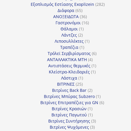
προϊόντα
282
Εξοπλισμός Εστίασης Exoplizein
282
65
προϊόντα
Διάφορα
65
προϊόντα
36
ΑΝΟΞΕΙΔΩΤΑ
36
προϊόντα
16
Γαστρονόμοι
16
1
προϊόντα
Θάλαμοι
1
2
προϊόν
Λάντζες
2
προϊόντα
1
Λιποσυλλέκτες
1
1
προϊόν
Τραπέζια
1
προϊόν
6
Τρόλεϊ Σερβιρίσματος
6
4
προϊόντα
ΑΝΤΑΛΛΑΚΤΙΚΑ MTH
4
προϊόντα
1
Αντιστάσεις θερμικές
1
1
προϊόν
Κλείστρα-Κλειδαριές
1
1
προϊόν
Λάστιχα
1
25
προϊόν
ΒΙΤΡΙΝΕΣ
25
προϊόντα
2
Βιτρίνες Back Bar
2
προϊόντα
1
Βιτρίνες Mπύρας Subzero
1
προϊόν
6
Βιτρίνες Επιτραπέζιες για GN
6
1
προϊόντα
Βιτρίνες Κρασιών
1
προϊόν
1
Βιτρίνες Παγωτού
1
προϊόν
3
Βιτρίνες Συντήρησης
3
3
προϊόντα
Βιτρίνες Ψυχόμενες
3