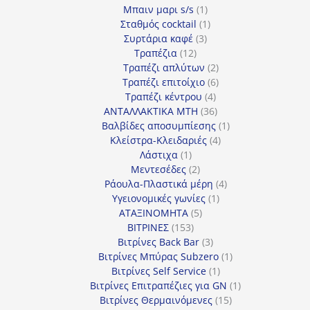
1
προϊόν
Μπαιν μαρι s/s
1
προϊόν
1
Σταθμός cocktail
1
3
προϊόν
Συρτάρια καφέ
3
12
προϊόντα
Τραπέζια
12
προϊόντα
2
Τραπέζι απλύτων
2
προϊόντα
6
Τραπέζι επιτοίχιο
6
4
προϊόντα
Τραπέζι κέντρου
4
προϊόντα
36
ΑΝΤΑΛΛΑΚΤΙΚΑ MTH
36
προϊόντα
1
Βαλβίδες αποσυμπίεσης
1
4
προϊόν
Κλείστρα-Κλειδαριές
4
1
προϊόντα
Λάστιχα
1
προϊόν
2
Μεντεσέδες
2
προϊόντα
4
Ράουλα-Πλαστικά μέρη
4
1
προϊόντα
Υγειονομικές γωνίες
1
5
προϊόν
ΑΤΑΞΙΝΟΜΗΤΑ
5
153
προϊόντα
ΒΙΤΡΙΝΕΣ
153
προϊόντα
3
Βιτρίνες Back Bar
3
προϊόντα
1
Βιτρίνες Mπύρας Subzero
1
1
προϊόν
Βιτρίνες Self Service
1
προϊόν
1
Βιτρίνες Επιτραπέζιες για GN
1
15
προϊόν
Βιτρίνες Θερμαινόμενες
15