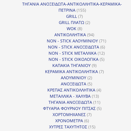
προϊόντα
ΤΗΓΑΝΙΑ ΑΝΟΞΕΙΔΩΤΑ-ΑΝΤΙΚΟΛΛΗΤΙΚΑ-ΚΕΡΑΜΙΚΑ-
155
ΠΕΤΡΙΝΑ
155
7
προϊόντα
GRILL
7
προϊόντα
2
GRILL ΠΛΑΤΩ
2
8
προϊόντα
WOK
8
προϊόντα
94
ΑΝΤΙΚΟΛΛΗΤΙΚΑ
94
προϊόντα
71
NON - STICK ΑΛΟΥΜΙΝΙΟΥ
71
6
προϊόντα
NON - STICK ΑΝΟΞΕΙΔΩΤΑ
6
12
προϊόντα
NON - STICK ΜΕΤΑΛΛΙΚΑ
12
5
προϊόντα
NON - STICK ΟΙΚΟΛΟΓΙΚΑ
5
9
προϊόντα
ΚΑΠΑΚΙΑ ΤΗΓΑΝΙΟΥ
9
προϊόντα
7
ΚΕΡΑΜΙΚΑ ΑΝΤΙΚΟΛΛΗΤΙΚΑ
7
2
προϊόντα
ΑΛΟΥΜΙΝΙΟΥ
2
προϊόντα
5
ΑΝΟΞΕΙΔΩΤΑ
5
προϊόντα
4
ΚΡΕΠΑΣ ΑΝΤΙΚΟΛΛΗΤΙΚΑ
4
13
προϊόντα
ΜΕΤΑΛΛΙΚΑ - ΧΑΛΥΒΑ
13
προϊόντα
11
ΤΗΓΑΝΙΑ ΑΝΟΞΕΙΔΩΤΑ
11
προϊόντα
5
ΦΤΥΑΡΙΑ ΦΟΥΡΝΟΥ ΠΙΤΣΑΣ
5
7
προϊόντα
ΧΟΡΤΟΜΗΧΑΝΕΣ
7
6
προϊόντα
ΧΡΟΝΟΜΕΤΡΑ
6
προϊόντα
15
ΧΥΤΡΕΣ ΤΑΧΥΤΗΤΟΣ
15