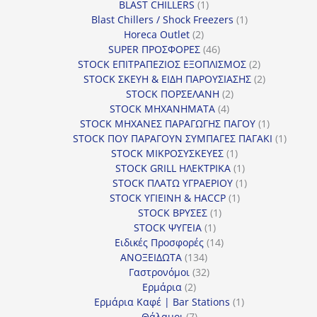
1
BLAST CHILLERS
1
προϊόν
1
Blast Chillers / Shock Freezers
1
2
προϊόν
Horeca Outlet
2
προϊόντα
46
SUPER ΠΡΟΣΦΟΡΕΣ
46
προϊόντα
2
STOCK ΕΠΙΤΡΑΠΕΖΙΟΣ ΕΞΟΠΛΙΣΜΟΣ
2
προϊόντα
2
STOCK ΣΚΕΥΗ & ΕΙΔΗ ΠΑΡΟΥΣΙΑΣΗΣ
2
2
προϊόντα
STOCK ΠΟΡΣΕΛΑΝΗ
2
4
προϊόντα
STOCK ΜΗΧΑΝΗΜΑΤΑ
4
προϊόντα
1
STOCK ΜΗΧΑΝΕΣ ΠΑΡΑΓΩΓΗΣ ΠΑΓΟΥ
1
προϊόν
1
STOCK ΠΟΥ ΠΑΡΑΓΟΥΝ ΣΥΜΠΑΓΕΣ ΠΑΓΑΚΙ
1
1
προϊόν
STOCK ΜΙΚΡΟΣΥΣΚΕΥΕΣ
1
προϊόν
1
STOCK GRILL ΗΛΕΚΤΡΙΚΑ
1
προϊόν
1
STOCK ΠΛΑΤΩ ΥΓΡΑΕΡΙΟΥ
1
1
προϊόν
STOCK ΥΓΙΕΙΝΗ & HACCP
1
1
προϊόν
STOCK ΒΡΥΣΕΣ
1
1
προϊόν
STOCK ΨΥΓΕΙΑ
1
προϊόν
14
Ειδικές Προσφορές
14
134
προϊόντα
ΑΝΟΞΕΙΔΩΤΑ
134
προϊόντα
32
Γαστρονόμοι
32
2
προϊόντα
Ερμάρια
2
προϊόντα
1
Ερμάρια Καφέ | Bar Stations
1
7
προϊόν
Θάλαμοι
7