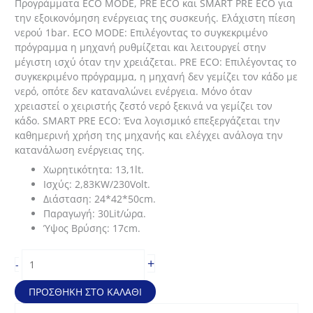
Προγράμματα ECO MODE, PRE ECO και SMART PRE ECO για
την εξοικονόμηση ενέργειας της συσκευής. Ελάχιστη πίεση
νερού 1bar. ECO MODE: Επιλέγοντας το συγκεκριμένο
πρόγραμμα η μηχανή ρυθμίζεται και λειτουργεί στην
μέγιστη ισχύ όταν την χρειάζεται. PRE ECO: Επιλέγοντας το
συγκεκριμένο πρόγραμμα, η μηχανή δεν γεμίζει τον κάδο με
νερό, οπότε δεν καταναλώνει ενέργεια. Μόνο όταν
χρειαστεί ο χειριστής ζεστό νερό ξεκινά να γεμίζει τον
κάδο. SMART PRE ECO: Ένα λογισμικό επεξεργάζεται την
καθημερινή χρήση της μηχανής και ελέγχει ανάλογα την
κατανάλωση ενέργειας της.
Χωρητικότητα: 13,1lt.
Ισχύς: 2,83KW/230Volt.
Διάσταση: 24*42*50cm.
Παραγωγή: 30Lit/ώρα.
Ύψος Βρύσης: 17cm.
Βραστήρας
+
-
νερού
μηχανοκίνητος
ΠΡΟΣΘΉΚΗ ΣΤΟ ΚΑΛΆΘΙ
(24*42*50cm