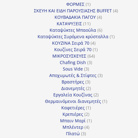
1
προϊόν
ΦΟΡΜΕΣ
1
προϊόν
4
ΣΚΕΥΗ ΚΑΙ ΕΙΔΗ ΠΑΡΟΥΣΙΑΣΗΣ BUFFET
4
4
προϊόντα
ΚΟΥΒΑΔΑΚΙΑ ΠΑΓΟΥ
4
11
προϊόντα
ΚΑΤΑΨΥΞΕΙΣ
11
προϊόντα
6
Καταψύκτες Μπαούλα
6
προϊόντα
1
Καταψύκτες Συρόμενα κρύσταλλα
1
4
προϊόν
ΚΟΥΖΙΝΑ Σειρά 70
4
προϊόντα
1
Κουζίνες Σειρά 70
1
64
προϊόν
ΜΙΚΡΟΣΥΣΚΕΥΕΣ
64
3
προϊόντα
Chafing Dish
3
3
προϊόντα
Sous Vide
3
προϊόντα
3
Αποχυμωτές & Στίφτες
3
3
προϊόντα
Βραστήρες
3
προϊόντα
2
Διανεμητές
2
προϊόντα
2
Εργαλεία Κουζίνας
2
προϊόντα
1
Θερμαινόμενοι διανεμητές
1
1
προϊόν
Καφετιέρες
1
2
προϊόν
Κρεπιέρες
2
προϊόντα
1
Μπαιν Μαρί
1
4
προϊόν
Μπλέντερ
4
3
προϊόντα
Πλατώ
3