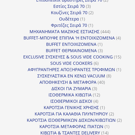
3
προϊόντα
Εστίες Σειρά 70
3
προϊόντα
2
Κουζίνες Σειρά 70
2
1
προϊόντα
Ουδέτερα
1
προϊόν
1
Φριτέζες Σειρά 70
1
προϊόν
444
ΜΗΧΑΝΗΜΑΤΑ ΜΑΖΙΚΗΣ ΕΣΤΙΑΣΗΣ
444
προϊόντα
4
BUFFET-ΜΠΟΥΦΕ ΕΠΙΠΛΑ 'Η ΕΝΤΟΙΧΙΖΟΜΕΝΑ
4
1
προϊόν
BUFFET ΕΝΤΟΙΧΙΖΟΜΕΝΑ
1
προϊόν
3
BUFFET ΘΕΡΜΑΙΝΟΜΕΝΑ
3
προϊόντα
15
EXCLUSIVE ΣΥΣΚΕΥΕΣ & SOUS VIDE COOKING
15
6
προϊόν
SOUS VIDE COOKERS
6
προϊόντα
1
ΑΦΥΓΡΑΝΤΗΡΕΣ ΑΠΟΞΗΡΑΝΤΕΣ ΤΡΟΦΙΜΩΝ
1
8
προϊόν
ΣΥΣΚΕΥΑΣΤΙΚΑ ΕΝ ΚΕΝΩ VACUUM
8
40
προϊόντα
ΑΠΟΘΗΚΕΥΣΗ & ΜΕΤΑΦΟΡΑ
40
3
προϊόντα
ΔΙΣΚΟΙ ΓΙΑ ΖΥΜΑΡΙΑ
3
προϊόντα
12
ΙΣΟΘΕΡΜΙΚΑ ΚΙΒΩΤΙΑ
12
4
προϊόντα
ΙΣΟΘΕΡΜΙΚΟΙ ΔΙΣΚΟΙ
4
προϊόντα
1
ΚΑΡΟΤΣΙΑ ΓΕΝΙΚΗΣ ΧΡΗΣΗΣ
1
προϊόν
2
ΚΑΡΟΤΣΙΑ ΓΙΑ ΚΑΛΑΘΙΑ ΠΛΥΝΤΗΡΙΟΥ
2
προϊόντα
2
ΚΑΡΟΤΣΙΑ ΙΣΟΘΕΡΜΙΚΩΝ ΔΙΣΚΩΝ/ΚΙΒΩΤΙΩΝ
2
1
προϊόν
ΚΑΡΟΤΣΙΑ ΜΕΤΑΦΟΡΑΣ ΠΙΑΤΩΝ
1
14
προϊόν
ΚΙΒΩΤΙΑ & ΤΣΑΝΤΕΣ DELIVERY
14