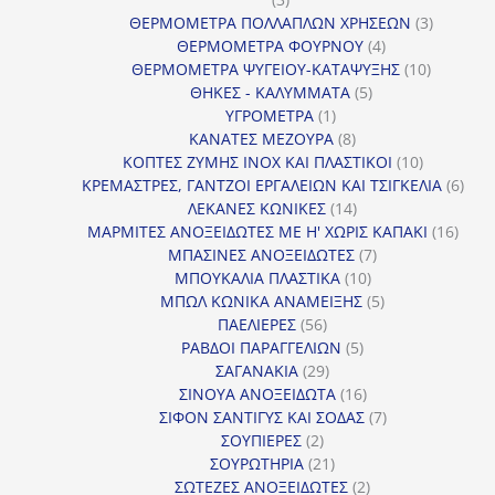
προϊόντα
3
ΘΕΡΜΟΜΕΤΡΑ ΠΟΛΛΑΠΛΩΝ ΧΡΗΣΕΩΝ
3
4
προϊόντ
ΘΕΡΜΟΜΕΤΡΑ ΦΟΥΡΝΟΥ
4
προϊόντα
10
ΘΕΡΜΟΜΕΤΡΑ ΨΥΓΕΙΟΥ-ΚΑΤΑΨΥΞΗΣ
10
5
προϊόντα
ΘΗΚΕΣ - ΚΑΛΥΜΜΑΤΑ
5
1
προϊόντα
ΥΓΡΟΜΕΤΡΑ
1
προϊόν
8
ΚΑΝΑΤΕΣ ΜΕΖΟΥΡΑ
8
προϊόντα
10
ΚΟΠΤΕΣ ΖΥΜΗΣ INOX ΚΑΙ ΠΛΑΣΤΙΚΟΙ
10
προϊόντα
6
ΚΡΕΜΑΣΤΡΕΣ, ΓΑΝΤΖΟΙ ΕΡΓΑΛΕΙΩΝ ΚΑΙ ΤΣΙΓΚΕΛΙΑ
6
14
προϊ
ΛΕΚΑΝΕΣ ΚΩΝΙΚΕΣ
14
προϊόντα
16
ΜΑΡΜΙΤΕΣ ΑΝΟΞΕΙΔΩΤΕΣ ΜΕ Η' ΧΩΡΙΣ ΚΑΠΑΚΙ
16
7
προϊ
ΜΠΑΣΙΝΕΣ ΑΝΟΞΕΙΔΩΤΕΣ
7
10
προϊόντα
ΜΠΟΥΚΑΛΙΑ ΠΛΑΣΤΙΚΑ
10
προϊόντα
5
ΜΠΩΛ ΚΩΝΙΚΑ ΑΝΑΜΕΙΞΗΣ
5
56
προϊόντα
ΠΑΕΛΙΕΡΕΣ
56
προϊόντα
5
ΡΑΒΔΟΙ ΠΑΡΑΓΓΕΛΙΩΝ
5
29
προϊόντα
ΣΑΓΑΝΑΚΙΑ
29
προϊόντα
16
ΣΙΝΟΥΑ ΑΝΟΞΕΙΔΩΤΑ
16
προϊόντα
7
ΣΙΦΟΝ ΣΑΝΤΙΓΥΣ ΚΑΙ ΣΟΔΑΣ
7
2
προϊόντα
ΣΟΥΠΙΕΡΕΣ
2
προϊόντα
21
ΣΟΥΡΩΤΗΡΙΑ
21
προϊόντα
2
ΣΩΤΕΖΕΣ ΑΝΟΞΕΙΔΩΤΕΣ
2