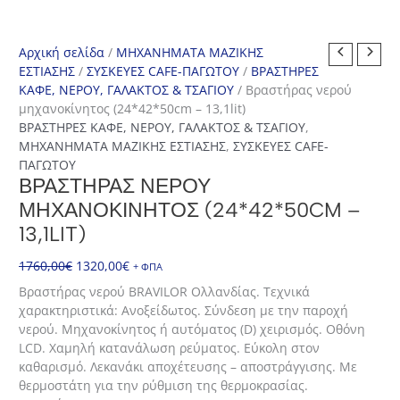
Αρχική σελίδα
/
ΜΗΧΑΝΗΜΑΤΑ ΜΑΖΙΚΗΣ
ΕΣΤΙΑΣΗΣ
/
ΣΥΣΚΕΥΕΣ CAFE-ΠΑΓΩΤΟΥ
/
ΒΡΑΣΤΗΡΕΣ
ΚΑΦΕ, ΝΕΡΟΥ, ΓΑΛΑΚΤΟΣ & ΤΣΑΓΙΟΥ
/ Βραστήρας νερού
μηχανοκίνητος (24*42*50cm – 13,1lit)
ΒΡΑΣΤΗΡΕΣ ΚΑΦΕ, ΝΕΡΟΥ, ΓΑΛΑΚΤΟΣ & ΤΣΑΓΙΟΥ
,
ΜΗΧΑΝΗΜΑΤΑ ΜΑΖΙΚΗΣ ΕΣΤΙΑΣΗΣ
,
ΣΥΣΚΕΥΕΣ CAFE-
ΠΑΓΩΤΟΥ
ΒΡΑΣΤΉΡΑΣ ΝΕΡΟΎ
ΜΗΧΑΝΟΚΊΝΗΤΟΣ (24*42*50CM –
13,1LIT)
Original
Η
1760,00
€
1320,00
€
+ ΦΠΑ
price
τρέχουσα
Βραστήρας νερού BRAVILOR Ολλανδίας. Τεχνικά
was:
τιμή
χαρακτηριστικά: Ανοξείδωτος. Σύνδεση με την παροχή
1760,00€.
είναι:
νερού. Μηχανοκίνητος ή αυτόματος (D) χειρισμός. Οθόνη
1320,00€.
LCD. Χαμηλή κατανάλωση ρεύματος. Εύκολη στον
καθαρισμό. Λεκανάκι αποχέτευσης – αποστράγγισης. Με
θερμοστάτη για την ρύθμιση της θερμοκρασίας.