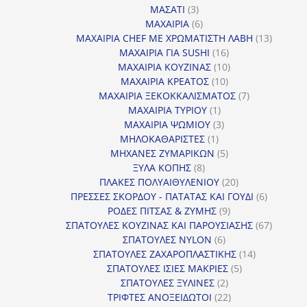
3
προϊόντα
ΜΑΣΑΤΙ
3
προϊόντα
6
ΜΑΧΑΙΡΙΑ
6
προϊόντα
13
ΜΑΧΑΙΡΙΑ CHEF ΜΕ ΧΡΩΜΑΤΙΣΤΗ ΛΑΒΗ
13
16
προϊόντ
ΜΑΧΑΙΡΙΑ ΓΙΑ SUSHI
16
προϊόντα
10
ΜΑΧΑΙΡΙΑ ΚΟΥΖΙΝΑΣ
10
10
προϊόντα
ΜΑΧΑΙΡΙΑ ΚΡΕΑΤΟΣ
10
προϊόντα
7
ΜΑΧΑΙΡΙΑ ΞΕΚΟΚΚΑΛΙΣΜΑΤΟΣ
7
1
προϊόντα
ΜΑΧΑΙΡΙΑ ΤΥΡΙΟΥ
1
προϊόν
3
ΜΑΧΑΙΡΙΑ ΨΩΜΙΟΥ
3
1
προϊόντα
ΜΗΛΟΚΑΘΑΡΙΣΤΕΣ
1
προϊόν
5
ΜΗΧΑΝΕΣ ΖΥΜΑΡΙΚΩΝ
5
8
προϊόντα
ΞΥΛΑ ΚΟΠΗΣ
8
προϊόντα
20
ΠΛΑΚΕΣ ΠΟΛΥΑΙΘΥΛΕΝΙΟΥ
20
προϊόντα
6
ΠΡΕΣΣΕΣ ΣΚΟΡΔΟΥ - ΠΑΤΑΤΑΣ ΚΑΙ ΓΟΥΔΙ
6
9
προϊόντα
ΡΟΔΕΣ ΠΙΤΣΑΣ & ΖΥΜΗΣ
9
προϊόντα
67
ΣΠΑΤΟΥΛΕΣ ΚΟΥΖΙΝΑΣ ΚΑΙ ΠΑΡΟΥΣΙΑΣΗΣ
67
6
προϊόντ
ΣΠΑΤΟΥΛΕΣ NYLON
6
προϊόντα
14
ΣΠΑΤΟΥΛΕΣ ΖΑΧΑΡΟΠΛΑΣΤΙΚΗΣ
14
5
προϊόντα
ΣΠΑΤΟΥΛΕΣ ΙΣΙΕΣ ΜΑΚΡΙΕΣ
5
2
προϊόντα
ΣΠΑΤΟΥΛΕΣ ΞΥΛΙΝΕΣ
2
προϊόντα
22
ΤΡΙΦΤΕΣ ΑΝΟΞΕΙΔΩΤΟΙ
22