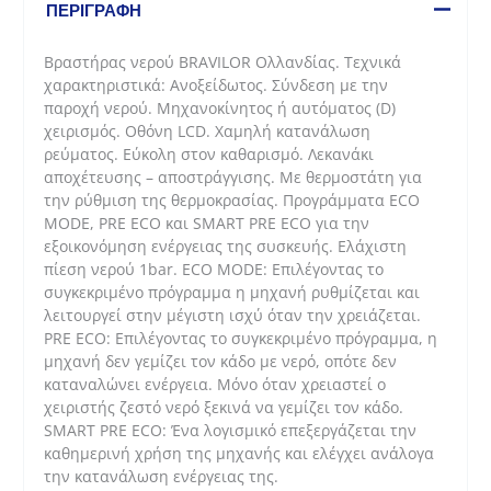
-
ΠΕΡΙΓΡΑΦΉ
13,1lit)
ποσότητα
Βραστήρας νερού BRAVILOR Ολλανδίας. Τεχνικά
χαρακτηριστικά: Ανοξείδωτος. Σύνδεση με την
παροχή νερού. Μηχανοκίνητος ή αυτόματος (D)
χειρισμός. Οθόνη LCD. Χαμηλή κατανάλωση
ρεύματος. Εύκολη στον καθαρισμό. Λεκανάκι
αποχέτευσης – αποστράγγισης. Με θερμοστάτη για
την ρύθμιση της θερμοκρασίας. Προγράμματα ECO
MODE, PRE ECO και SMART PRE ECO για την
εξοικονόμηση ενέργειας της συσκευής. Ελάχιστη
πίεση νερού 1bar. ECO MODE: Επιλέγοντας το
συγκεκριμένο πρόγραμμα η μηχανή ρυθμίζεται και
λειτουργεί στην μέγιστη ισχύ όταν την χρειάζεται.
PRE ECO: Επιλέγοντας το συγκεκριμένο πρόγραμμα, η
μηχανή δεν γεμίζει τον κάδο με νερό, οπότε δεν
καταναλώνει ενέργεια. Μόνο όταν χρειαστεί ο
χειριστής ζεστό νερό ξεκινά να γεμίζει τον κάδο.
SMART PRE ECO: Ένα λογισμικό επεξεργάζεται την
καθημερινή χρήση της μηχανής και ελέγχει ανάλογα
την κατανάλωση ενέργειας της.