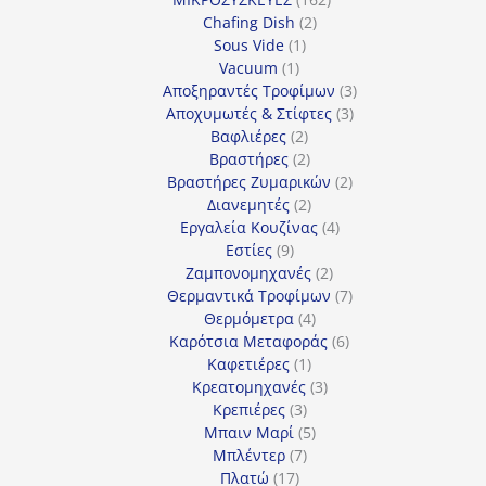
2
προϊόντα
Chafing Dish
2
1
προϊόντα
Sous Vide
1
1
προϊόν
Vacuum
1
προϊόν
3
Αποξηραντές Τροφίμων
3
3
προϊόντα
Αποχυμωτές & Στίφτες
3
2
προϊόντα
Βαφλιέρες
2
προϊόντα
2
Βραστήρες
2
προϊόντα
2
Βραστήρες Ζυμαρικών
2
2
προϊόντα
Διανεμητές
2
προϊόντα
4
Εργαλεία Κουζίνας
4
9
προϊόντα
Εστίες
9
προϊόντα
2
Ζαμπονομηχανές
2
προϊόντα
7
Θερμαντικά Τροφίμων
7
4
προϊόντα
Θερμόμετρα
4
προϊόντα
6
Καρότσια Μεταφοράς
6
1
προϊόντα
Καφετιέρες
1
προϊόν
3
Κρεατομηχανές
3
3
προϊόντα
Κρεπιέρες
3
προϊόντα
5
Μπαιν Μαρί
5
7
προϊόντα
Μπλέντερ
7
17
προϊόντα
Πλατώ
17