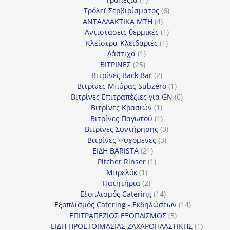
προϊόν
6
Τρόλεϊ Σερβιρίσματος
6
4
προϊόντα
ΑΝΤΑΛΛΑΚΤΙΚΑ MTH
4
προϊόντα
1
Αντιστάσεις θερμικές
1
1
προϊόν
Κλείστρα-Κλειδαριές
1
1
προϊόν
Λάστιχα
1
25
προϊόν
ΒΙΤΡΙΝΕΣ
25
προϊόντα
2
Βιτρίνες Back Bar
2
προϊόντα
1
Βιτρίνες Mπύρας Subzero
1
προϊόν
6
Βιτρίνες Επιτραπέζιες για GN
6
1
προϊόντα
Βιτρίνες Κρασιών
1
προϊόν
1
Βιτρίνες Παγωτού
1
προϊόν
3
Βιτρίνες Συντήρησης
3
3
προϊόντα
Βιτρίνες Ψυχόμενες
3
21
προϊόντα
ΕΙΔΗ BARISTA
21
προϊόντα
1
Pitcher Rinser
1
1
προϊόν
Μπρελόκ
1
προϊόν
2
Πατητήρια
2
προϊόντα
14
Εξοπλισμός Catering
14
προϊόντα
14
Εξοπλισμός Catering - Εκδηλώσεων
14
5
προϊόντα
ΕΠΙΤΡΑΠΕΖΙΟΣ ΕΞΟΠΛΙΣΜΟΣ
5
προϊόντα
1
ΕΙΔΗ ΠΡΟΕΤΟΙΜΑΣΙΑΣ ΖΑΧΑΡΟΠΛΑΣΤΙΚΗΣ
1