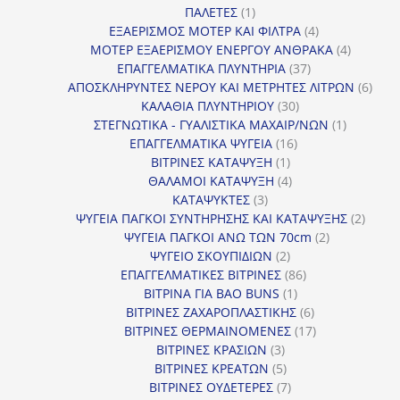
1
προϊόντα
ΠΑΛΕΤΕΣ
1
προϊόν
4
ΕΞΑΕΡΙΣΜΟΣ ΜΟΤΕΡ ΚΑΙ ΦΙΛΤΡΑ
4
προϊόντα
4
ΜΟΤΕΡ ΕΞΑΕΡΙΣΜΟΥ ΕΝΕΡΓΟΥ ΑΝΘΡΑΚΑ
4
37
προϊόντ
ΕΠΑΓΓΕΛΜΑΤΙΚΑ ΠΛΥΝΤΗΡΙΑ
37
προϊόντα
6
ΑΠΟΣΚΛΗΡΥΝΤΕΣ ΝΕΡΟΥ ΚΑΙ ΜΕΤΡΗΤΕΣ ΛΙΤΡΩΝ
6
30
προϊ
ΚΑΛΑΘΙΑ ΠΛΥΝΤΗΡΙΟΥ
30
προϊόντα
1
ΣΤΕΓΝΩΤΙΚΑ - ΓΥΑΛΙΣΤΙΚΑ ΜΑΧΑΙΡ/ΝΩΝ
1
16
προϊόν
ΕΠΑΓΓΕΛΜΑΤΙΚΑ ΨΥΓΕΙΑ
16
1
προϊόντα
ΒΙΤΡΙΝΕΣ ΚΑΤΑΨΥΞΗ
1
προϊόν
4
ΘΑΛΑΜΟΙ ΚΑΤΑΨΥΞΗ
4
3
προϊόντα
ΚΑΤΑΨΥΚΤΕΣ
3
προϊόντα
2
ΨΥΓΕΙΑ ΠΑΓΚΟΙ ΣΥΝΤΗΡΗΣΗΣ ΚΑΙ ΚΑΤΑΨΥΞΗΣ
2
2
προϊό
ΨΥΓΕΙΑ ΠΑΓΚΟΙ ΑΝΩ ΤΩΝ 70cm
2
2
προϊόντα
ΨΥΓΕΙΟ ΣΚΟΥΠΙΔΙΩΝ
2
προϊόντα
86
ΕΠΑΓΓΕΛΜΑΤΙΚΕΣ ΒΙΤΡΙΝΕΣ
86
1
προϊόντα
ΒΙΤΡΙΝΑ ΓΙΑ BAO BUNS
1
προϊόν
6
ΒΙΤΡΙΝΕΣ ΖΑΧΑΡΟΠΛΑΣΤΙΚΗΣ
6
προϊόντα
17
ΒΙΤΡΙΝΕΣ ΘΕΡΜΑΙΝΟΜΕΝΕΣ
17
3
προϊόντα
ΒΙΤΡΙΝΕΣ ΚΡΑΣΙΩΝ
3
προϊόντα
5
ΒΙΤΡΙΝΕΣ ΚΡΕΑΤΩΝ
5
προϊόντα
7
ΒΙΤΡΙΝΕΣ ΟΥΔΕΤΕΡΕΣ
7