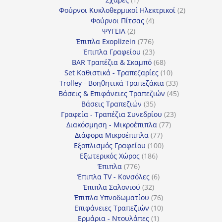
προϊόν
2
Φούρνοι Κυκλοθερμικοί Ηλεκτρικοί
2
4
προϊόντα
Φούρνοι Πίτσας
4
2
προϊόντα
ΨΥΓΕΙΑ
2
προϊόντα
776
Έπιπλα Exoplizein
776
προϊόντα
23
'Επιπλα Γραφείου
23
προϊόντα
68
BAR Τραπέζια & Σκαμπό
68
προϊόντα
10
Set Καθιστικά - Τραπεζαρίες
10
προϊόντα
33
Trolley - Βοηθητικά Τραπεζάκια
33
προϊόντα
45
Βάσεις & Επιφάνειες Τραπεζιών
45
35
προϊόντα
Βάσεις Τραπεζιών
35
προϊόντα
23
Γραφεία - Τραπέζια Συνεδρίου
23
77
προϊόντα
Διακόσμηση - Μικροέπιπλα
77
77
προϊόντα
Διάφορα Μικροέπιπλα
77
προϊόντα
100
Εξοπλισμός Γραφείου
100
186
προϊόντα
Εξωτερικός Χώρος
186
776
προϊόντα
Έπιπλα
776
προϊόντα
6
Έπιπλα TV - Κονσόλες
6
32
προϊόντα
Έπιπλα Σαλονιού
32
προϊόντα
76
Έπιπλα Υπνοδωματίου
76
10
προϊόντα
Επιφάνειες Τραπεζιών
10
1
προϊόντα
Ερμάρια - Ντουλάπες
1