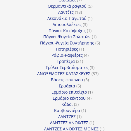
προϊόντα
5
Θερμαντικά ραφιού
5
18
προϊόντα
Λάντζες
18
προϊόντα
1
Λεκανάκια Παγωτού
1
3
προϊόν
Λιποσυλλέκτες
3
προϊόντα
1
Πάγκοι Κατάψυξης
1
προϊόν
1
Πάγκοι Ψυγεία Σαλατών
1
προϊόν
6
Πάγκοι Ψυγεία Συντήρησης
6
1
προϊόντα
Ποτηριέρες
1
προϊόν
4
Ράφια-Ραφιέρες
4
21
προϊόντα
Τραπέζια
21
προϊόντα
3
Τρόλεϊ Σερβιρίσματος
3
προϊόντα
37
ΑΝΟΞΕΙΔΩΤΕΣ ΚΑΤΑΣΚΕΥΕΣ
37
3
προϊόντα
Βάσεις φούρνου
3
5
προϊόντα
Ερμάρια
5
προϊόντα
1
Ερμάριο επιτοίχιο
1
4
προϊόν
Ερμάριο κέντρου
4
3
προϊόντα
Κάδοι
3
προϊόντα
1
Καρβουνιέρα
1
1
προϊόν
ΛΑΝΤΖΕΣ
1
προϊόν
1
ΛΑΝΤΖΕΣ ΑΝΟΙΧΤΕΣ
1
προϊόν
1
ΛΑΝΤΖΕΣ ΑΝΟΙΧΤΕΣ ΜΟΝΕΣ
1