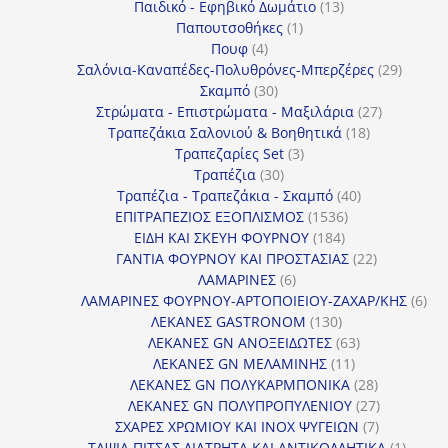
13
προϊόντα
Παιδικό - Εφηβικό Δωμάτιο
13
1
προϊόντα
Παπουτσοθήκες
1
4
προϊόν
Πουφ
4
προϊόντα
29
Σαλόνια-Καναπέδες-Πολυθρόνες-Μπερζέρες
29
30
προϊόν
Σκαμπό
30
προϊόντα
27
Στρώματα - Επιστρώματα - Μαξιλάρια
27
18
προϊόντα
Τραπεζάκια Σαλονιού & Βοηθητικά
18
3
προϊόντα
Τραπεζαρίες Set
3
30
προϊόντα
Τραπέζια
30
προϊόντα
40
Τραπέζια - Τραπεζάκια - Σκαμπό
40
1536
προϊόντα
ΕΠΙΤΡΑΠΕΖΙΟΣ ΕΞΟΠΛΙΣΜΟΣ
1536
184
προϊόντα
ΕΙΔΗ ΚΑΙ ΣΚΕΥΗ ΦΟΥΡΝΟΥ
184
προϊόντα
22
ΓΑΝΤΙΑ ΦΟΥΡΝΟΥ ΚΑΙ ΠΡΟΣΤΑΣΙΑΣ
22
6
προϊόντα
ΛΑΜΑΡΙΝΕΣ
6
προϊόντα
6
ΛΑΜΑΡΙΝΕΣ ΦΟΥΡΝΟΥ-ΑΡΤΟΠΟΙΕΙΟΥ-ΖΑΧΑΡ/ΚΗΣ
6
130
προ
ΛΕΚΑΝΕΣ GASTRONOM
130
προϊόντα
63
ΛΕΚΑΝΕΣ GN ΑΝΟΞΕΙΔΩΤΕΣ
63
11
προϊόντα
ΛΕΚΑΝΕΣ GN ΜΕΛΑΜΙΝΗΣ
11
προϊόντα
28
ΛΕΚΑΝΕΣ GN ΠΟΛΥΚΑΡΜΠΟΝΙΚΑ
28
προϊόντα
27
ΛΕΚΑΝΕΣ GN ΠΟΛΥΠΡΟΠΥΛΕΝΙΟΥ
27
7
προϊόντα
ΣΧΑΡΕΣ ΧΡΩΜΙΟΥ ΚΑΙ INOX ΨΥΓΕΙΩΝ
7
προϊόντα
1
ΤΑΨΙΑ ΠΙΤΣΑΣ ΔΙΑΤΡΗΤΑ ΚΑΙ ΑΝΤΙΚΟΛΛΗΤΙΚΑ
1