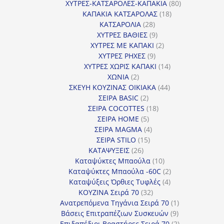
προϊόντα
80
ΧΥΤΡΕΣ-ΚΑΤΣΑΡΟΛΕΣ-ΚΑΠΑΚΙΑ
80
18
προϊόντα
ΚΑΠΑΚΙΑ ΚΑΤΣΑΡΟΛΑΣ
18
28
προϊόντα
ΚΑΤΣΑΡΟΛΙΑ
28
προϊόντα
9
ΧΥΤΡΕΣ ΒΑΘΙΕΣ
9
προϊόντα
2
ΧΥΤΡΕΣ ΜΕ ΚΑΠΑΚΙ
2
9
προϊόντα
ΧΥΤΡΕΣ ΡΗΧΕΣ
9
προϊόντα
14
ΧΥΤΡΕΣ ΧΩΡΙΣ ΚΑΠΑΚΙ
14
2
προϊόντα
ΧΩΝΙΑ
2
προϊόντα
44
ΣΚΕΥΗ ΚΟΥΖΙΝΑΣ ΟΙΚΙΑΚΑ
44
2
προϊόντα
ΣΕΙΡΑ BASIC
2
προϊόντα
18
ΣΕΙΡΑ COCOTTES
18
5
προϊόντα
ΣΕΙΡΑ HOME
5
προϊόντα
4
ΣΕΙΡΑ MAGMA
4
15
προϊόντα
ΣΕΙΡΑ STILO
15
26
προϊόντα
ΚΑΤΑΨΥΞΕΙΣ
26
προϊόντα
10
Καταψύκτες Μπαούλα
10
προϊόντα
2
Καταψύκτες Μπαούλα -60C
2
4
προϊόντα
Καταψύξεις Όρθιες Τυφλές
4
32
προϊόντα
ΚΟΥΖΙΝΑ Σειρά 70
32
προϊόντα
1
Ανατρεπόμενα Τηγάνια Σειρά 70
1
9
προϊόν
Βάσεις Επιτραπέζιων Συσκευών
9
προϊόντα
2
Επιδαπέδιοι Βραστήρες Σειρά 70
2