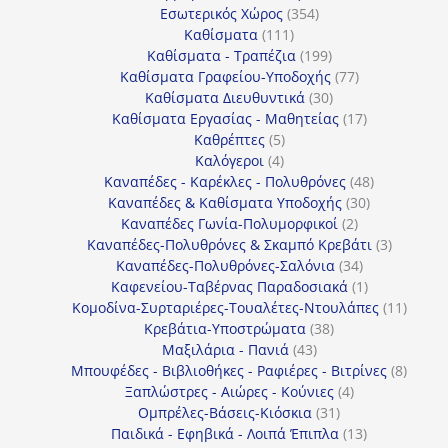
354
προϊόν
Εσωτερικός Χώρος
354
111
προϊόντα
Καθίσματα
111
προϊόντα
199
Καθίσματα - Τραπέζια
199
προϊόντα
77
Καθίσματα Γραφείου-Υποδοχής
77
30
προϊόντα
Καθίσματα Διευθυντικά
30
προϊόντα
17
Καθίσματα Εργασίας - Μαθητείας
17
5
προϊόντα
Καθρέπτες
5
4
προϊόντα
Καλόγεροι
4
προϊόντα
48
Καναπέδες - Καρέκλες - Πολυθρόνες
48
30
προϊόντα
Καναπέδες & Καθίσματα Υποδοχής
30
2
προϊόντα
Καναπέδες Γωνία-Πολυμορφικοί
2
προϊόντα
3
Καναπέδες-Πολυθρόνες & Σκαμπό Κρεβάτι
3
34
προϊόντ
Καναπέδες-Πολυθρόνες-Σαλόνια
34
προϊόντα
1
Καφενείου-Ταβέρνας Παραδοσιακά
1
προϊόν
11
Κομοδίνα-Συρταριέρες-Τουαλέτες-Ντουλάπες
11
38
προϊόν
Κρεβάτια-Υποστρώματα
38
43
προϊόντα
Μαξιλάρια - Πανιά
43
προϊόντα
8
Μπουφέδες - Βιβλιοθήκες - Ραφιέρες - Βιτρίνες
8
4
προϊό
Ξαπλώστρες - Αιώρες - Κούνιες
4
31
προϊόντα
Ομπρέλες-Βάσεις-Κιόσκια
31
προϊόντα
13
Παιδικά - Εφηβικά - Λοιπά Έπιπλα
13