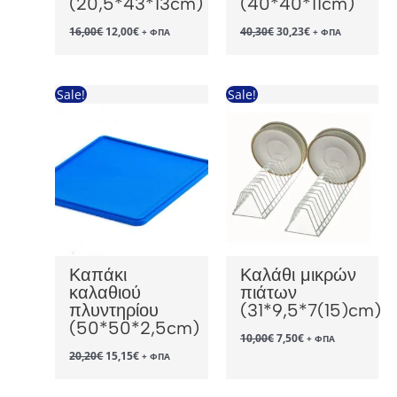
(20,5*43*13cm)
(40*40*11cm)
Original
Η
Original
Η
16,00
€
12,00
€
40,30
€
30,23
€
+ ΦΠΑ
+ ΦΠΑ
price
τρέχουσα
price
τρέχουσα
was:
τιμή
was:
τιμή
16,00€.
είναι:
40,30€.
είναι:
12,00€.
30,23€.
Sale!
Sale!
Καπάκι
Καλάθι μικρών
καλαθιού
πιάτων
πλυντηρίου
(31*9,5*7(15)cm)
(50*50*2,5cm)
Original
Η
10,00
€
7,50
€
+ ΦΠΑ
price
τρέχουσα
Original
Η
20,20
€
15,15
€
+ ΦΠΑ
was:
τιμή
price
τρέχουσα
10,00€.
είναι:
was:
τιμή
7,50€.
20,20€.
είναι: