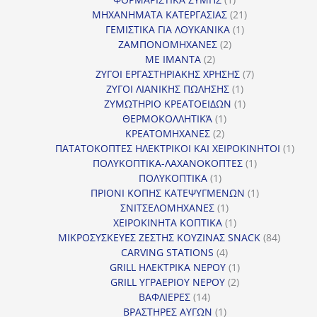
προϊόν
21
ΜΗΧΑΝΗΜΑΤΑ ΚΑΤΕΡΓΑΣΙΑΣ
21
1
προϊόντα
ΓΕΜΙΣΤΙΚΑ ΓΙΑ ΛΟΥΚΑΝΙΚΑ
1
2
προϊόν
ΖΑΜΠΟΝΟΜΗΧΑΝΕΣ
2
2
προϊόντα
ΜΕ ΙΜΑΝΤΑ
2
προϊόντα
7
ΖΥΓΟΙ ΕΡΓΑΣΤΗΡΙΑΚΗΣ ΧΡΗΣΗΣ
7
1
προϊόντα
ΖΥΓΟΙ ΛΙΑΝΙΚΗΣ ΠΩΛΗΣΗΣ
1
προϊόν
1
ΖΥΜΩΤΗΡΙΟ ΚΡΕΑΤΟΕΙΔΩΝ
1
1
προϊόν
ΘΕΡΜΟΚΟΛΛΗΤΙΚΆ
1
2
προϊόν
ΚΡΕΑΤΟΜΗΧΑΝΕΣ
2
προϊόντα
1
ΠΑΤΑΤΟΚΟΠΤΕΣ ΗΛΕΚΤΡΙΚΟΙ ΚΑΙ ΧΕΙΡΟΚΙΝΗΤΟΙ
1
1
προϊ
ΠΟΛΥΚΟΠΤΙΚΑ-ΛΑΧΑΝΟΚΟΠΤΕΣ
1
1
προϊόν
ΠΟΛΥΚΟΠΤΙΚΑ
1
προϊόν
1
ΠΡΙΟΝΙ ΚΟΠΗΣ ΚΑΤΕΨΥΓΜΕΝΩΝ
1
1
προϊόν
ΣΝΙΤΣΕΛΟΜΗΧΑΝΕΣ
1
προϊόν
1
ΧΕΙΡΟΚΙΝΗΤΑ ΚΟΠΤΙΚΑ
1
προϊόν
84
ΜΙΚΡΟΣΥΣΚΕΥΕΣ ΖΕΣΤΗΣ ΚΟΥΖΙΝΑΣ SNACK
84
4
προϊόντ
CARVING STATIONS
4
προϊόντα
1
GRILL ΗΛΕΚΤΡΙΚΑ ΝΕΡΟΥ
1
2
προϊόν
GRILL ΥΓΡΑΕΡΙΟΥ ΝΕΡΟΥ
2
14
προϊόντα
ΒΑΦΛΙΕΡΕΣ
14
προϊόντα
1
ΒΡΑΣΤΗΡΕΣ ΑΥΓΩΝ
1