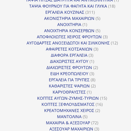
18
προϊόν
ΤΑΨΙΑ ΦΟΥΡΝΟΥ ΓΙΑ ΦΑΓΗΤΑ ΚΑΙ ΓΛΥΚΑ
18
311
προϊόντ
ΕΡΓΑΛΕΙΑ ΚΟΥΖΙΝΑΣ
311
προϊόντα
5
ΑΚΟΝΙΣΤΗΡΙΑ ΜΑΧΑΙΡΙΩΝ
5
1
προϊόντα
ΑΝΟΙΧΤΗΡΙΑ
1
προϊόν
5
ΑΝΟΙΧΤΗΡΙΑ ΚΟΝΣΕΡΒΩΝ
5
προϊόντα
3
ΑΠΟΦΛΟΙΩΤΕΣ ΧΕΙΡΟΣ ΦΡΟΥΤΩΝ
3
προϊόντα
12
ΑΥΓΟΔΑΡΤΕΣ ΑΝΟΞΕΙΔΩΤΟΙ ΚΑΙ ΣΙΛΙΚΟΝΗΣ
12
3
προϊόν
ΑΦΑΙΡΕΤΕΣ ΚΟΤΣΑΝΙΩΝ
3
3
προϊόντα
ΔΙΑΦΟΡΑ ΕΡΓΑΛΕΙΑ
3
προϊόντα
1
ΔΙΑΧΩΡΙΣΤΕΣ ΑΥΓΟΥ
1
προϊόν
2
ΔΙΑΧΩΡΙΣΤΕΣ ΦΡΟΥΤΩΝ
2
3
προϊόντα
ΕΙΔΗ ΚΡΕΟΠΩΛΕΙΟΥ
3
προϊόντα
8
ΕΡΓΑΛΕΙΑ ΓΙΑ ΤΡΥΠΕΣ
8
προϊόντα
2
ΚΑΘΑΡΙΣΤΕΣ ΨΑΡΙΩΝ
2
1
προϊόντα
ΚΑΡΥΟΘΡΑΥΣΤΕΣ
1
προϊόν
15
ΚΟΠΤΕΣ ΑΥΓΩΝ-ΖΥΜΗΣ-ΤΥΡΙΩΝ
15
16
προϊόντα
ΚΟΠΤΕΣ ΞΕΦΛΟΥΔΙΣΜΑΤΟΣ
16
2
προϊόντα
ΚΡΕΑΤΟΜΗΧΑΝΕΣ ΧΕΙΡΟΣ
2
5
προϊόντα
ΜΑΝΤΟΛΙΝΑ
5
προϊόντα
72
ΜΑΧΑΙΡΙΑ & ΑΞΕΣΟΥΑΡ
72
προϊόντα
3
ΑΞΕΣΟΥΑΡ ΜΑΧΑΙΡΙΩΝ
3