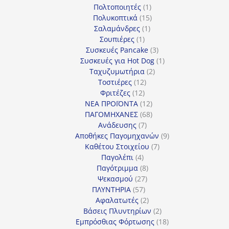
προϊόντα
1
Πολτοποιητές
1
προϊόν
15
Πολυκοπτικά
15
1
προϊόντα
Σαλαμάνδρες
1
1
προϊόν
Σουπιέρες
1
προϊόν
3
Συσκευές Pancake
3
προϊόντα
1
Συσκευές για Hot Dog
1
2
προϊόν
Ταχυζυμωτήρια
2
12
προϊόντα
Τοστιέρες
12
12
προϊόντα
Φριτέζες
12
προϊόντα
12
ΝΕΑ ΠΡΟΪΟΝΤΑ
12
προϊόντα
68
ΠΑΓΟΜΗΧΑΝΕΣ
68
7
προϊόντα
Ανάδευσης
7
προϊόντα
9
Αποθήκες Παγομηχανών
9
7
προϊόντα
Καθέτου Στοιχείου
7
4
προϊόντα
Παγολέπι
4
προϊόντα
8
Παγότριμμα
8
27
προϊόντα
Ψεκασμού
27
57
προϊόντα
ΠΛΥΝΤΗΡΙΑ
57
προϊόντα
2
Αφαλατωτές
2
προϊόντα
2
Βάσεις Πλυντηρίων
2
προϊόντα
18
Εμπρόσθιας Φόρτωσης
18