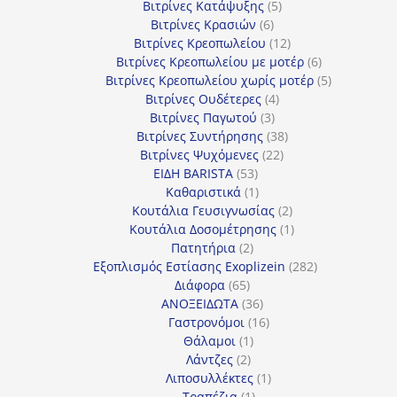
5
προϊόντα
Βιτρίνες Κατάψυξης
5
6
προϊόντα
Βιτρίνες Κρασιών
6
προϊόντα
12
Βιτρίνες Κρεοπωλείου
12
προϊόντα
6
Βιτρίνες Κρεοπωλείου με μοτέρ
6
προϊόντα
5
Βιτρίνες Κρεοπωλείου χωρίς μοτέρ
5
4
προϊόντα
Βιτρίνες Ουδέτερες
4
3
προϊόντα
Βιτρίνες Παγωτού
3
προϊόντα
38
Βιτρίνες Συντήρησης
38
22
προϊόντα
Βιτρίνες Ψυχόμενες
22
53
προϊόντα
ΕΙΔΗ BARISTA
53
προϊόντα
1
Καθαριστικά
1
προϊόν
2
Κουτάλια Γευσιγνωσίας
2
προϊόντα
1
Κουτάλια Δοσομέτρησης
1
2
προϊόν
Πατητήρια
2
προϊόντα
282
Εξοπλισμός Εστίασης Exoplizein
282
65
προϊόντα
Διάφορα
65
προϊόντα
36
ΑΝΟΞΕΙΔΩΤΑ
36
προϊόντα
16
Γαστρονόμοι
16
1
προϊόντα
Θάλαμοι
1
2
προϊόν
Λάντζες
2
προϊόντα
1
Λιποσυλλέκτες
1
1
προϊόν
Τραπέζια
1