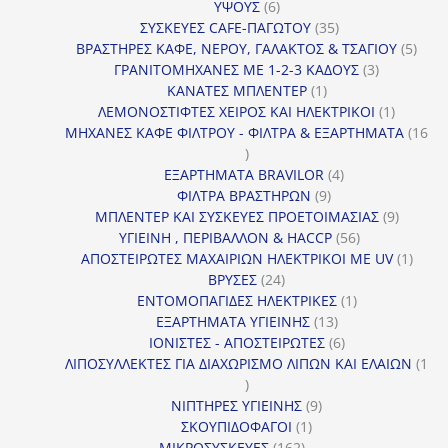
6
ΥΨΟΥΣ
6
προϊόντα
35
ΣΥΣΚΕΥΕΣ CAFE-ΠΑΓΩΤΟΥ
35
προϊόντα
5
ΒΡΑΣΤΗΡΕΣ ΚΑΦΕ, ΝΕΡΟΥ, ΓΑΛΑΚΤΟΣ & ΤΣΑΓΙΟΥ
5
3
προϊ
ΓΡΑΝΙΤΟΜΗΧΑΝΕΣ ΜΕ 1-2-3 ΚΑΔΟΥΣ
3
1
προϊόντα
ΚΑΝΑΤΕΣ ΜΠΛΕΝΤΕΡ
1
προϊόν
1
ΛΕΜΟΝΟΣΤΙΦΤΕΣ ΧΕΙΡΟΣ ΚΑΙ ΗΛΕΚΤΡΙΚΟΙ
1
προϊόν
ΜΗΧΑΝΕΣ ΚΑΦΕ ΦΙΛΤΡΟΥ - ΦΙΛΤΡΑ & ΕΞΑΡΤΗΜΑΤΑ
16
16
προϊόντα
4
ΕΞΑΡΤΗΜΑΤΑ BRAVILOR
4
9
προϊόντα
ΦΙΛΤΡΑ ΒΡΑΣΤΗΡΩΝ
9
προϊόντα
9
ΜΠΛΕΝΤΕΡ ΚΑΙ ΣΥΣΚΕΥΕΣ ΠΡΟΕΤΟΙΜΑΣΙΑΣ
9
56
προϊόντ
ΥΓΙΕΙΝΗ , ΠΕΡΙΒΑΛΛΟΝ & HACCP
56
προϊόντα
1
ΑΠΟΣΤΕΙΡΩΤΕΣ ΜΑΧΑΙΡΙΩΝ ΗΛΕΚΤΡΙΚΟΙ ΜΕ UV
1
24
προϊό
ΒΡΥΣΕΣ
24
προϊόντα
1
ΕΝΤΟΜΟΠΑΓΙΔΕΣ ΗΛΕΚΤΡΙΚΕΣ
1
13
προϊόν
ΕΞΑΡΤΗΜΑΤΑ ΥΓΙΕΙΝΗΣ
13
προϊόντα
6
ΙΟΝΙΣΤΕΣ - ΑΠΟΣΤΕΙΡΩΤΕΣ
6
προϊόντα
ΛΙΠΟΣΥΛΛΕΚΤΕΣ ΓΙΑ ΔΙΑΧΩΡΙΣΜΟ ΛΙΠΩΝ ΚΑΙ ΕΛΑΙΩΝ
1
1
προϊόν
9
ΝΙΠΤΗΡΕΣ ΥΓΙΕΙΝΗΣ
9
1
προϊόντα
ΣΚΟΥΠΙΔΟΦΑΓΟΙ
1
162
προϊόν
ΜΙΚΡΟΣΥΣΚΕΥΕΣ
162