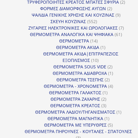
προϊόντα
2
ΤΡΥΦΕΡΟΠΟΙΗΤΕΣ ΚΡΕΑΤΟΣ ΜΠΑΤΕΣ ΣΦΥΡΙΑ
2
2
προϊόν
ΦΟΡΜΕΣ ΔΙΑΜΟΡΦΩΣΗΣ ΑΥΓΩΝ
2
προϊόντα
9
ΨΑΛΙΔΙΑ ΓΕΝΙΚΗΣ ΧΡΗΣΗΣ ΚΑΙ ΚΟΥΖΙΝΑΣ
9
552
προϊόντα
ΣΚΕΥΗ ΚΟΥΖΙΝΑΣ
552
προϊόντα
7
ΖΥΓΑΡΙΕΣ ΗΛΕΚΤΡΟΝΙΚΕΣ ΚΑΙ ΩΡΟΛΟΓΙΑΚΕΣ
7
61
προϊόν
ΘΕΡΜΟΜΕΤΡΑ ΑΝΑΛΟΓΙΚΑ ΚΑΙ ΨΗΦΙΑΚΑ
61
14
προϊόντ
ΘΕΡΜΟΜΕΤΡΑ
14
προϊόντα
1
ΘΕΡΜΟΜΕΤΡΑ ΑΚΙΔΑ
1
προϊόν
ΘΕΡΜΟΜΕΤΡΑ ΑΚΙΔΑ|ΕΠΙΤΡΑΠΕΖΙΟΣ
10
ΕΞΟΠΛΙΣΜΟΣ
10
προϊόντα
2
ΘΕΡΜΟΜΕΤΡΑ SOUS VIDE
2
προϊόντα
1
ΘΕΡΜΟΜΕΤΡΑ ΑΔΙΑΒΡΟΧΑ
1
2
προϊόν
ΘΕΡΜΟΜΕΤΡΑ ΤΣΕΠΗΣ
2
προϊόντα
4
ΘΕΡΜΟΜΕΤΡΑ - ΧΡΟΝΟΜΕΤΡΑ
4
1
προϊόντα
ΘΕΡΜΟΜΕΤΡΑ ΓΑΛΑΚΤΟΣ
1
2
προϊόν
ΘΕΡΜΟΜΕΤΡΑ ΖΑΧΑΡΗΣ
2
προϊόντα
3
ΘΕΡΜΟΜΕΤΡΑ ΚΡΕΑΤΟΣ
3
προϊόντα
1
ΘΕΡΜΟΜΕΤΡΑ ΛΑΔΙΟΥ/ΤΗΓΑΝΙΣΜΑΤΟΣ
1
1
προϊόν
ΘΕΡΜΟΜΕΤΡΑ ΜΑΓΝΗΤΙΚΑ
1
προϊόν
5
ΘΕΡΜΟΜΕΤΡΑ ΜΕ ΥΠΕΡΥΘΡΕΣ
5
προϊόντα
ΘΕΡΜΟΜΕΤΡΑ ΠΗΡΟΥΝΕΣ - ΚΟΥΤΑΛΕΣ - ΣΠΑΤΟΥΛΕΣ
3
3