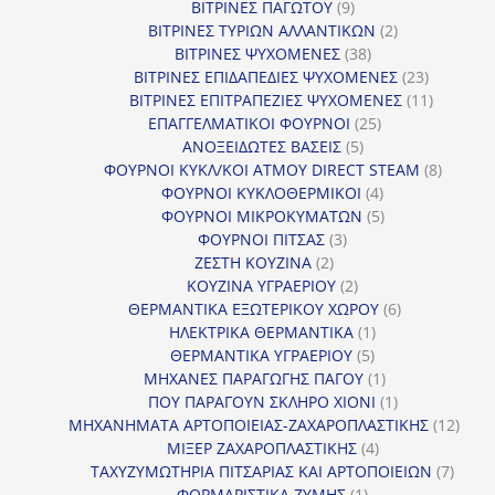
9
προϊόντα
ΒΙΤΡΙΝΕΣ ΠΑΓΩΤΟΥ
9
προϊόντα
2
ΒΙΤΡΙΝΕΣ ΤΥΡΙΩΝ ΑΛΛΑΝΤΙΚΩΝ
2
38
προϊόντα
ΒΙΤΡΙΝΕΣ ΨΥΧΟΜΕΝΕΣ
38
προϊόντα
23
ΒΙΤΡΙΝΕΣ ΕΠΙΔΑΠΕΔΙΕΣ ΨΥΧΟΜΕΝΕΣ
23
προϊόντα
11
ΒΙΤΡΙΝΕΣ ΕΠΙΤΡΑΠΕΖΙΕΣ ΨΥΧΟΜΕΝΕΣ
11
25
προϊόντ
ΕΠΑΓΓΕΛΜΑΤΙΚΟΙ ΦΟΥΡΝΟΙ
25
5
προϊόντα
ΑΝΟΞΕΙΔΩΤΕΣ ΒΑΣΕΙΣ
5
προϊόντα
8
ΦΟΥΡΝΟΙ ΚΥΚΛ/ΚΟΙ ΑΤΜΟΥ DIRECT STEAM
8
4
προϊόν
ΦΟΥΡΝΟΙ ΚΥΚΛΟΘΕΡΜΙΚΟΙ
4
προϊόντα
5
ΦΟΥΡΝΟΙ ΜΙΚΡΟΚΥΜΑΤΩΝ
5
3
προϊόντα
ΦΟΥΡΝΟΙ ΠΙΤΣΑΣ
3
2
προϊόντα
ΖΕΣΤΗ ΚΟΥΖΙΝΑ
2
προϊόντα
2
ΚΟΥΖΙΝΑ ΥΓΡΑΕΡΙΟΥ
2
προϊόντα
6
ΘΕΡΜΑΝΤΙΚΑ ΕΞΩΤΕΡΙΚΟΥ ΧΩΡΟΥ
6
1
προϊόντα
ΗΛΕΚΤΡΙΚΑ ΘΕΡΜΑΝΤΙΚΑ
1
5
προϊόν
ΘΕΡΜΑΝΤΙΚΑ ΥΓΡΑΕΡΙΟΥ
5
προϊόντα
1
ΜΗΧΑΝΕΣ ΠΑΡΑΓΩΓΗΣ ΠΑΓΟΥ
1
προϊόν
1
ΠΟΥ ΠΑΡΑΓΟΥΝ ΣΚΛΗΡΟ ΧΙΟΝΙ
1
προϊόν
12
ΜΗΧΑΝΗΜΑΤΑ ΑΡΤΟΠΟΙΕΙΑΣ-ΖΑΧΑΡΟΠΛΑΣΤΙΚΗΣ
12
4
προϊ
ΜΙΞΕΡ ΖΑΧΑΡΟΠΛΑΣΤΙΚΗΣ
4
προϊόντα
7
ΤΑΧΥΖΥΜΩΤΗΡΙΑ ΠΙΤΣΑΡΙΑΣ ΚΑΙ ΑΡΤΟΠΟΙΕΙΩΝ
7
1
προϊό
ΦΟΡΜΑΡΙΣΤΙΚΑ ΖΥΜΗΣ
1