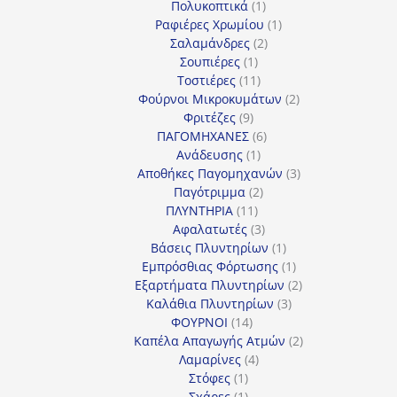
προϊόντα
1
Πολυκοπτικά
1
προϊόν
1
Ραφιέρες Χρωμίου
1
2
προϊόν
Σαλαμάνδρες
2
1
προϊόντα
Σουπιέρες
1
προϊόν
11
Τοστιέρες
11
προϊόντα
2
Φούρνοι Μικροκυμάτων
2
9
προϊόντα
Φριτέζες
9
προϊόντα
6
ΠΑΓΟΜΗΧΑΝΕΣ
6
1
προϊόντα
Ανάδευσης
1
προϊόν
3
Αποθήκες Παγομηχανών
3
2
προϊόντα
Παγότριμμα
2
11
προϊόντα
ΠΛΥΝΤΗΡΙΑ
11
προϊόντα
3
Αφαλατωτές
3
προϊόντα
1
Βάσεις Πλυντηρίων
1
προϊόν
1
Εμπρόσθιας Φόρτωσης
1
προϊόν
2
Εξαρτήματα Πλυντηρίων
2
3
προϊόντα
Καλάθια Πλυντηρίων
3
14
προϊόντα
ΦΟΥΡΝΟΙ
14
προϊόντα
2
Καπέλα Απαγωγής Ατμών
2
4
προϊόντα
Λαμαρίνες
4
1
προϊόντα
Στόφες
1
προϊόν
1
Σχάρες
1