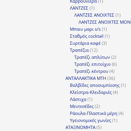
προϊόντα
1
Καρβουνιέρα
1
1
προϊόν
ΛΑΝΤΖΕΣ
1
προϊόν
1
ΛΑΝΤΖΕΣ ΑΝΟΙΧΤΕΣ
1
προϊ
ΛΑΝΤΖΕΣ ΑΝΟΙΧΤΕΣ ΜΟΝ
1
Μπαιν μαρι s/s
1
προϊόν
1
Σταθμός cocktail
1
3
προϊόν
Συρτάρια καφέ
3
12
προϊόντα
Τραπέζια
12
προϊόντα
2
Τραπέζι απλύτων
2
προϊόν
6
Τραπέζι επιτοίχιο
6
4
προϊόν
Τραπέζι κέντρου
4
προϊόντ
36
ΑΝΤΑΛΛΑΚΤΙΚΑ MTH
36
προϊόντ
1
Βαλβίδες αποσυμπίεσης
1
4
πρ
Κλείστρα-Κλειδαριές
4
1
προϊόν
Λάστιχα
1
προϊόν
2
Μεντεσέδες
2
προϊόντα
4
Ράουλα-Πλαστικά μέρη
4
1
προ
Υγειονομικές γωνίες
1
5
προϊόν
ΑΤΑΞΙΝΟΜΗΤΑ
5