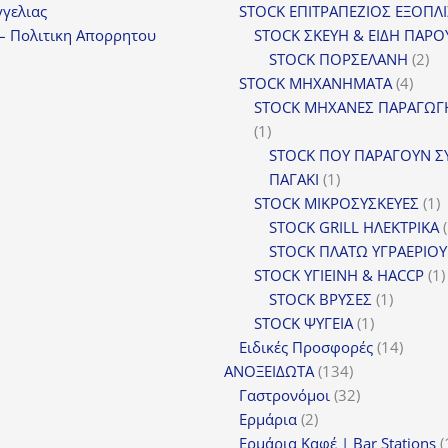
προϊόντ
γελιας
STOCK ΕΠΙΤΡΑΠΕΖΙΟΣ ΕΞΟΠΛ
– Πολιτικη Απορρητου
STOCK ΣΚΕΥΗ & ΕΙΔΗ ΠΑΡΟ
2
STOCK ΠΟΡΣΕΛΑΝΗ
2
4
πρ
STOCK ΜΗΧΑΝΗΜΑΤΑ
4
προϊ
STOCK ΜΗΧΑΝΕΣ ΠΑΡΑΓΩΓ
1
1
προϊόν
STOCK ΠΟΥ ΠΑΡΑΓΟΥΝ Σ
1
ΠΑΓΑΚΙ
1
προϊόν
1
STOCK ΜΙΚΡΟΣΥΣΚΕΥΕΣ
1
π
STOCK GRILL ΗΛΕΚΤΡΙΚΑ
STOCK ΠΛΑΤΩ ΥΓΡΑΕΡΙΟΥ
STOCK ΥΓΙΕΙΝΗ & HACCP
1
1
STOCK ΒΡΥΣΕΣ
1
1
προϊόν
STOCK ΨΥΓΕΙΑ
1
προϊόν
14
Ειδικές Προσφορές
14
134
προϊόν
ΑΝΟΞΕΙΔΩΤΑ
134
προϊόντα
32
Γαστρονόμοι
32
2
προϊόντα
Ερμάρια
2
προϊόντα
Ερμάρια Καφέ | Bar Stations