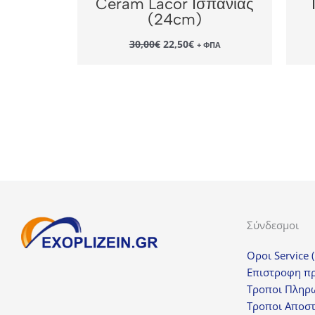
Ceram Lacor Ισπανίας
(24cm)
Original
Η
30,00
€
22,50
€
+ ΦΠΑ
price
τρέχουσα
was:
τιμή
30,00€.
είναι:
22,50€.
Σύνδεσμοι
Οροι Service 
Επιστροφη π
Τροποι Πληρ
Τροποι Αποσ