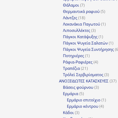
7
Θάλαμοι
7
προϊόντα
5
Θερμαντικά ραφιού
5
18
προϊόν
Λάντζες
18
προϊόντα
1
Λεκανάκια Παγωτού
1
3
προϊόν
Λιποσυλλέκτες
3
προϊόντα
1
Πάγκοι Κατάψυξης
1
προϊόν
1
Πάγκοι Ψυγεία Σαλατών
1
πρ
Πάγκοι Ψυγεία Συντήρησης
1
Ποτηριέρες
1
προϊόν
4
Ράφια-Ραφιέρες
4
21
προϊόντα
Τραπέζια
21
προϊόντα
3
Τρόλεϊ Σερβιρίσματος
3
προϊ
3
ΑΝΟΞΕΙΔΩΤΕΣ ΚΑΤΑΣΚΕΥΕΣ
37
3
π
Βάσεις φούρνου
3
5
προϊόντα
Ερμάρια
5
προϊόντα
1
Ερμάριο επιτοίχιο
1
4
προϊόν
Ερμάριο κέντρου
4
3
προϊόντ
Κάδοι
3