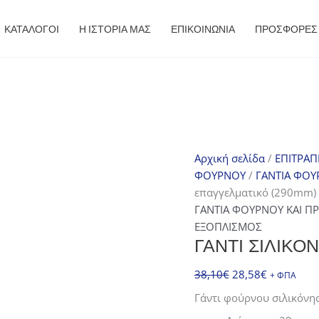
ΚΑΤΑΛΟΓΟΙ
Η ΙΣΤΟΡΙΑ ΜΑΣ
ΕΠΙΚΟΙΝΩΝΙΑ
ΠΡΟΣΦΟΡΈΣ
Αρχική σελίδα
/
ΕΠΙΤΡΑΠ
ΦΟΥΡΝΟΥ
/
ΓΑΝΤΙΑ ΦΟΥ
επαγγελματικό (290mm)
ΓΑΝΤΙΑ ΦΟΥΡΝΟΥ ΚΑΙ Π
ΕΞΟΠΛΙΣΜΟΣ
ΓΆΝΤΙ ΣΙΛΙΚΌ
Original
Η
38,10
€
28,58
€
+ ΦΠΑ
price
τρέχουσα
Γάντι φούρνου σιλικόνη
was:
τιμή