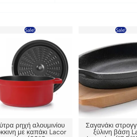
Sale!
Sale!
ύτρα ρηχή αλουμινίου
Σαγανάκι στρογγ
κκινη με καπάκι Lacor
ξύλινη βάση L