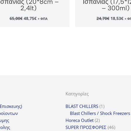
Ισπανίας (20*8cm –
Ισπανίας (17,5*
2,4lt)
– 300ml)
Original
Η
Original
Η
65,00
€
48,75
€
24,70
€
18,53
€
+ ΦΠΑ
+ Φ
price
τρέχουσα
price
τρέ
was:
τιμή
was:
τιμ
65,00€.
είναι:
24,70€.
είν
48,75€.
18,
Κατηγορίες
1
(Επισκευης)
BLAST CHILLERS
1
προϊόν
ροϊοντων
Blast Chillers / Shock Freezers
2
ωμης
Horeca Outlet
2
προϊόντα
46
τολης
SUPER ΠΡΟΣΦΟΡΕΣ
46