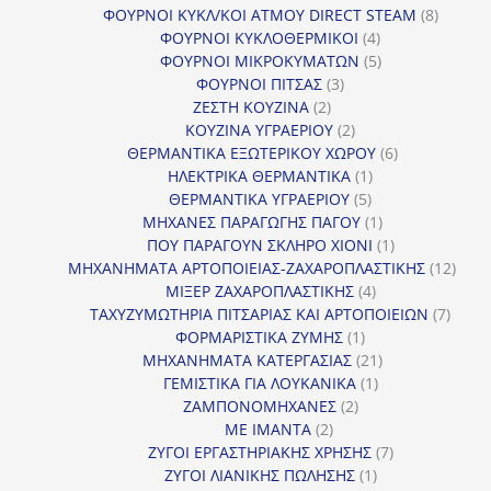
προϊόντα
8
ΦΟΥΡΝΟΙ ΚΥΚΛ/ΚΟΙ ΑΤΜΟΥ DIRECT STEAM
8
4
προϊόν
ΦΟΥΡΝΟΙ ΚΥΚΛΟΘΕΡΜΙΚΟΙ
4
προϊόντα
5
ΦΟΥΡΝΟΙ ΜΙΚΡΟΚΥΜΑΤΩΝ
5
3
προϊόντα
ΦΟΥΡΝΟΙ ΠΙΤΣΑΣ
3
2
προϊόντα
ΖΕΣΤΗ ΚΟΥΖΙΝΑ
2
προϊόντα
2
ΚΟΥΖΙΝΑ ΥΓΡΑΕΡΙΟΥ
2
προϊόντα
6
ΘΕΡΜΑΝΤΙΚΑ ΕΞΩΤΕΡΙΚΟΥ ΧΩΡΟΥ
6
1
προϊόντα
ΗΛΕΚΤΡΙΚΑ ΘΕΡΜΑΝΤΙΚΑ
1
5
προϊόν
ΘΕΡΜΑΝΤΙΚΑ ΥΓΡΑΕΡΙΟΥ
5
προϊόντα
1
ΜΗΧΑΝΕΣ ΠΑΡΑΓΩΓΗΣ ΠΑΓΟΥ
1
προϊόν
1
ΠΟΥ ΠΑΡΑΓΟΥΝ ΣΚΛΗΡΟ ΧΙΟΝΙ
1
προϊόν
12
ΜΗΧΑΝΗΜΑΤΑ ΑΡΤΟΠΟΙΕΙΑΣ-ΖΑΧΑΡΟΠΛΑΣΤΙΚΗΣ
12
4
προϊ
ΜΙΞΕΡ ΖΑΧΑΡΟΠΛΑΣΤΙΚΗΣ
4
προϊόντα
7
ΤΑΧΥΖΥΜΩΤΗΡΙΑ ΠΙΤΣΑΡΙΑΣ ΚΑΙ ΑΡΤΟΠΟΙΕΙΩΝ
7
1
προϊό
ΦΟΡΜΑΡΙΣΤΙΚΑ ΖΥΜΗΣ
1
προϊόν
21
ΜΗΧΑΝΗΜΑΤΑ ΚΑΤΕΡΓΑΣΙΑΣ
21
1
προϊόντα
ΓΕΜΙΣΤΙΚΑ ΓΙΑ ΛΟΥΚΑΝΙΚΑ
1
2
προϊόν
ΖΑΜΠΟΝΟΜΗΧΑΝΕΣ
2
2
προϊόντα
ΜΕ ΙΜΑΝΤΑ
2
προϊόντα
7
ΖΥΓΟΙ ΕΡΓΑΣΤΗΡΙΑΚΗΣ ΧΡΗΣΗΣ
7
1
προϊόντα
ΖΥΓΟΙ ΛΙΑΝΙΚΗΣ ΠΩΛΗΣΗΣ
1