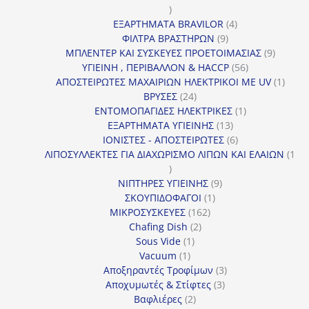
16
προϊόντα
4
ΕΞΑΡΤΗΜΑΤΑ BRAVILOR
4
9
προϊόντα
ΦΙΛΤΡΑ ΒΡΑΣΤΗΡΩΝ
9
προϊόντα
9
ΜΠΛΕΝΤΕΡ ΚΑΙ ΣΥΣΚΕΥΕΣ ΠΡΟΕΤΟΙΜΑΣΙΑΣ
9
56
προϊόντ
ΥΓΙΕΙΝΗ , ΠΕΡΙΒΑΛΛΟΝ & HACCP
56
προϊόντα
1
ΑΠΟΣΤΕΙΡΩΤΕΣ ΜΑΧΑΙΡΙΩΝ ΗΛΕΚΤΡΙΚΟΙ ΜΕ UV
1
24
προϊό
ΒΡΥΣΕΣ
24
προϊόντα
1
ΕΝΤΟΜΟΠΑΓΙΔΕΣ ΗΛΕΚΤΡΙΚΕΣ
1
13
προϊόν
ΕΞΑΡΤΗΜΑΤΑ ΥΓΙΕΙΝΗΣ
13
προϊόντα
6
ΙΟΝΙΣΤΕΣ - ΑΠΟΣΤΕΙΡΩΤΕΣ
6
προϊόντα
ΛΙΠΟΣΥΛΛΕΚΤΕΣ ΓΙΑ ΔΙΑΧΩΡΙΣΜΟ ΛΙΠΩΝ ΚΑΙ ΕΛΑΙΩΝ
1
1
προϊόν
9
ΝΙΠΤΗΡΕΣ ΥΓΙΕΙΝΗΣ
9
1
προϊόντα
ΣΚΟΥΠΙΔΟΦΑΓΟΙ
1
162
προϊόν
ΜΙΚΡΟΣΥΣΚΕΥΕΣ
162
2
προϊόντα
Chafing Dish
2
1
προϊόντα
Sous Vide
1
1
προϊόν
Vacuum
1
προϊόν
3
Αποξηραντές Τροφίμων
3
3
προϊόντα
Αποχυμωτές & Στίφτες
3
2
προϊόντα
Βαφλιέρες
2