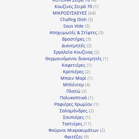
προϊόντα
1
Κουζίνες Σειρά 70
1
64
προϊόν
ΜΙΚΡΟΣΥΣΚΕΥΕΣ
64
3
προϊόντα
Chafing Dish
3
3
προϊόντα
Sous Vide
3
προϊόντα
3
Αποχυμωτές & Στίφτες
3
3
προϊόντα
Βραστήρες
3
προϊόντα
2
Διανεμητές
2
προϊόντα
2
Εργαλεία Κουζίνας
2
προϊόντα
1
Θερμαινόμενοι διανεμητές
1
1
προϊόν
Καφετιέρες
1
2
προϊόν
Κρεπιέρες
2
προϊόντα
1
Μπαιν Μαρί
1
4
προϊόν
Μπλέντερ
4
3
προϊόντα
Πλατώ
3
προϊόντα
1
Πολυκοπτικά
1
προϊόν
1
Ραφιέρες Χρωμίου
1
2
προϊόν
Σαλαμάνδρες
2
1
προϊόντα
Σουπιέρες
1
προϊόν
11
Τοστιέρες
11
προϊόντα
2
Φούρνοι Μικροκυμάτων
2
9
προϊόντα
Φριτέζες
9