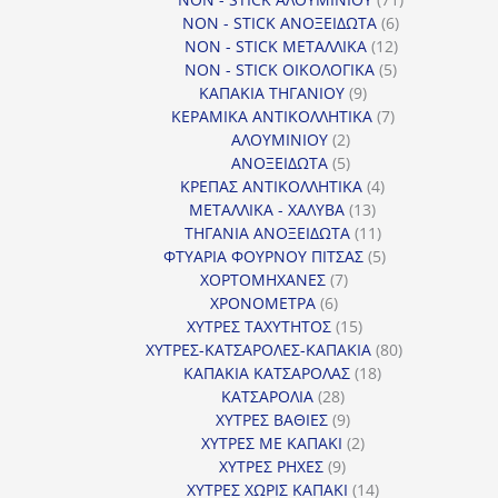
6
προϊόντα
NON - STICK ΑΝΟΞΕΙΔΩΤΑ
6
12
προϊόντα
NON - STICK ΜΕΤΑΛΛΙΚΑ
12
5
προϊόντα
NON - STICK ΟΙΚΟΛΟΓΙΚΑ
5
9
προϊόντα
ΚΑΠΑΚΙΑ ΤΗΓΑΝΙΟΥ
9
προϊόντα
7
ΚΕΡΑΜΙΚΑ ΑΝΤΙΚΟΛΛΗΤΙΚΑ
7
2
προϊόντα
ΑΛΟΥΜΙΝΙΟΥ
2
προϊόντα
5
ΑΝΟΞΕΙΔΩΤΑ
5
προϊόντα
4
ΚΡΕΠΑΣ ΑΝΤΙΚΟΛΛΗΤΙΚΑ
4
13
προϊόντα
ΜΕΤΑΛΛΙΚΑ - ΧΑΛΥΒΑ
13
προϊόντα
11
ΤΗΓΑΝΙΑ ΑΝΟΞΕΙΔΩΤΑ
11
προϊόντα
5
ΦΤΥΑΡΙΑ ΦΟΥΡΝΟΥ ΠΙΤΣΑΣ
5
7
προϊόντα
ΧΟΡΤΟΜΗΧΑΝΕΣ
7
6
προϊόντα
ΧΡΟΝΟΜΕΤΡΑ
6
προϊόντα
15
ΧΥΤΡΕΣ ΤΑΧΥΤΗΤΟΣ
15
προϊόντα
80
ΧΥΤΡΕΣ-ΚΑΤΣΑΡΟΛΕΣ-ΚΑΠΑΚΙΑ
80
18
προϊόντα
ΚΑΠΑΚΙΑ ΚΑΤΣΑΡΟΛΑΣ
18
28
προϊόντα
ΚΑΤΣΑΡΟΛΙΑ
28
προϊόντα
9
ΧΥΤΡΕΣ ΒΑΘΙΕΣ
9
προϊόντα
2
ΧΥΤΡΕΣ ΜΕ ΚΑΠΑΚΙ
2
9
προϊόντα
ΧΥΤΡΕΣ ΡΗΧΕΣ
9
προϊόντα
14
ΧΥΤΡΕΣ ΧΩΡΙΣ ΚΑΠΑΚΙ
14