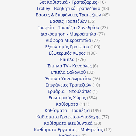
προϊόντα
10
Set Καθιστικά - Τραπεζαρίες
10
προϊόντα
33
Trolley - Βοηθητικά Τραπεζάκια
33
προϊόντα
45
Βάσεις & Επιφάνειες Τραπεζιών
45
35
προϊόντα
Βάσεις Τραπεζιών
35
προϊόντα
23
Γραφεία - Τραπέζια Συνεδρίου
23
77
προϊόντα
Διακόσμηση - Μικροέπιπλα
77
77
προϊόντα
Διάφορα Μικροέπιπλα
77
προϊόντα
100
Εξοπλισμός Γραφείου
100
186
προϊόντα
Εξωτερικός Χώρος
186
776
προϊόντα
Έπιπλα
776
προϊόντα
6
Έπιπλα TV - Κονσόλες
6
32
προϊόντα
Έπιπλα Σαλονιού
32
προϊόντα
76
Έπιπλα Υπνοδωματίου
76
10
προϊόντα
Επιφάνειες Τραπεζιών
10
1
προϊόντα
Ερμάρια - Ντουλάπες
1
354
προϊόν
Εσωτερικός Χώρος
354
111
προϊόντα
Καθίσματα
111
προϊόντα
199
Καθίσματα - Τραπέζια
199
προϊόντα
77
Καθίσματα Γραφείου-Υποδοχής
77
30
προϊόντα
Καθίσματα Διευθυντικά
30
προϊόντα
17
Καθίσματα Εργασίας - Μαθητείας
17
5
προϊόντα
Καθρέπτες
5