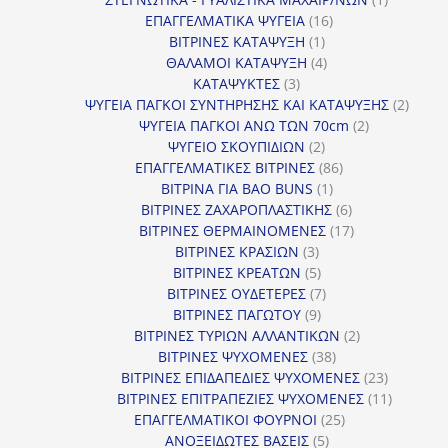
16
προϊόν
ΕΠΑΓΓΕΛΜΑΤΙΚΑ ΨΥΓΕΙΑ
16
1
προϊόντα
ΒΙΤΡΙΝΕΣ ΚΑΤΑΨΥΞΗ
1
προϊόν
4
ΘΑΛΑΜΟΙ ΚΑΤΑΨΥΞΗ
4
3
προϊόντα
ΚΑΤΑΨΥΚΤΕΣ
3
προϊόντα
2
ΨΥΓΕΙΑ ΠΑΓΚΟΙ ΣΥΝΤΗΡΗΣΗΣ ΚΑΙ ΚΑΤΑΨΥΞΗΣ
2
2
προϊό
ΨΥΓΕΙΑ ΠΑΓΚΟΙ ΑΝΩ ΤΩΝ 70cm
2
2
προϊόντα
ΨΥΓΕΙΟ ΣΚΟΥΠΙΔΙΩΝ
2
προϊόντα
86
ΕΠΑΓΓΕΛΜΑΤΙΚΕΣ ΒΙΤΡΙΝΕΣ
86
1
προϊόντα
ΒΙΤΡΙΝΑ ΓΙΑ BAO BUNS
1
προϊόν
6
ΒΙΤΡΙΝΕΣ ΖΑΧΑΡΟΠΛΑΣΤΙΚΗΣ
6
προϊόντα
17
ΒΙΤΡΙΝΕΣ ΘΕΡΜΑΙΝΟΜΕΝΕΣ
17
3
προϊόντα
ΒΙΤΡΙΝΕΣ ΚΡΑΣΙΩΝ
3
προϊόντα
5
ΒΙΤΡΙΝΕΣ ΚΡΕΑΤΩΝ
5
προϊόντα
7
ΒΙΤΡΙΝΕΣ ΟΥΔΕΤΕΡΕΣ
7
9
προϊόντα
ΒΙΤΡΙΝΕΣ ΠΑΓΩΤΟΥ
9
προϊόντα
2
ΒΙΤΡΙΝΕΣ ΤΥΡΙΩΝ ΑΛΛΑΝΤΙΚΩΝ
2
38
προϊόντα
ΒΙΤΡΙΝΕΣ ΨΥΧΟΜΕΝΕΣ
38
προϊόντα
23
ΒΙΤΡΙΝΕΣ ΕΠΙΔΑΠΕΔΙΕΣ ΨΥΧΟΜΕΝΕΣ
23
προϊόντα
11
ΒΙΤΡΙΝΕΣ ΕΠΙΤΡΑΠΕΖΙΕΣ ΨΥΧΟΜΕΝΕΣ
11
25
προϊόντ
ΕΠΑΓΓΕΛΜΑΤΙΚΟΙ ΦΟΥΡΝΟΙ
25
5
προϊόντα
ΑΝΟΞΕΙΔΩΤΕΣ ΒΑΣΕΙΣ
5