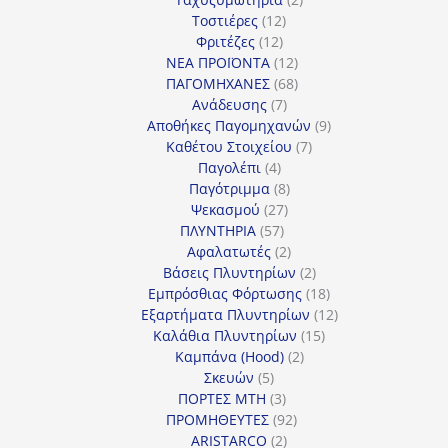
12
προϊόντα
Τοστιέρες
12
12
προϊόντα
Φριτέζες
12
προϊόντα
12
ΝΕΑ ΠΡΟΪΟΝΤΑ
12
προϊόντα
68
ΠΑΓΟΜΗΧΑΝΕΣ
68
7
προϊόντα
Ανάδευσης
7
προϊόντα
9
Αποθήκες Παγομηχανών
9
7
προϊόντα
Καθέτου Στοιχείου
7
4
προϊόντα
Παγολέπι
4
προϊόντα
8
Παγότριμμα
8
27
προϊόντα
Ψεκασμού
27
57
προϊόντα
ΠΛΥΝΤΗΡΙΑ
57
προϊόντα
2
Αφαλατωτές
2
προϊόντα
2
Βάσεις Πλυντηρίων
2
προϊόντα
18
Εμπρόσθιας Φόρτωσης
18
προϊόντα
12
Εξαρτήματα Πλυντηρίων
12
15
προϊόντα
Καλάθια Πλυντηρίων
15
2
προϊόντα
Καμπάνα (Hood)
2
5
προϊόντα
Σκευών
5
προϊόντα
3
ΠΟΡΤΕΣ MTH
3
προϊόντα
92
ΠΡΟΜΗΘΕΥΤΕΣ
92
2
προϊόντα
ARISTARCO
2