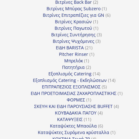
προϊόντα
2
Βιτρίνες Back Bar
2
προϊόντα
1
Βιτρίνες Mπύρας Subzero
1
προϊόν
6
Βιτρίνες Επιτραπέζιες για GN
6
1
προϊόντα
Βιτρίνες Κρασιών
1
προϊόν
1
Βιτρίνες Παγωτού
1
προϊόν
3
Βιτρίνες Συντήρησης
3
3
προϊόντα
Βιτρίνες Ψυχόμενες
3
21
προϊόντα
ΕΙΔΗ BARISTA
21
προϊόντα
1
Pitcher Rinser
1
1
προϊόν
Μπρελόκ
1
προϊόν
2
Πατητήρια
2
προϊόντα
14
Εξοπλισμός Catering
14
προϊόντα
14
Εξοπλισμός Catering - Εκδηλώσεων
14
5
προϊόντα
ΕΠΙΤΡΑΠΕΖΙΟΣ ΕΞΟΠΛΙΣΜΟΣ
5
προϊόντα
1
ΕΙΔΗ ΠΡΟΕΤΟΙΜΑΣΙΑΣ ΖΑΧΑΡΟΠΛΑΣΤΙΚΗΣ
1
1
προϊόν
ΦΟΡΜΕΣ
1
προϊόν
4
ΣΚΕΥΗ ΚΑΙ ΕΙΔΗ ΠΑΡΟΥΣΙΑΣΗΣ BUFFET
4
4
προϊόντα
ΚΟΥΒΑΔΑΚΙΑ ΠΑΓΟΥ
4
11
προϊόντα
ΚΑΤΑΨΥΞΕΙΣ
11
προϊόντα
6
Καταψύκτες Μπαούλα
6
προϊόντα
1
Καταψύκτες Συρόμενα κρύσταλλα
1
4
προϊόν
ΚΟΥΖΙΝΑ Σειρά 70
4