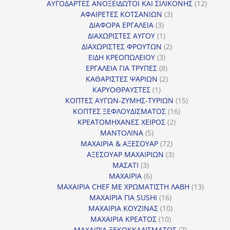
προϊόντα
12
ΑΥΓΟΔΑΡΤΕΣ ΑΝΟΞΕΙΔΩΤΟΙ ΚΑΙ ΣΙΛΙΚΟΝΗΣ
12
3
προϊόν
ΑΦΑΙΡΕΤΕΣ ΚΟΤΣΑΝΙΩΝ
3
3
προϊόντα
ΔΙΑΦΟΡΑ ΕΡΓΑΛΕΙΑ
3
προϊόντα
1
ΔΙΑΧΩΡΙΣΤΕΣ ΑΥΓΟΥ
1
προϊόν
2
ΔΙΑΧΩΡΙΣΤΕΣ ΦΡΟΥΤΩΝ
2
3
προϊόντα
ΕΙΔΗ ΚΡΕΟΠΩΛΕΙΟΥ
3
προϊόντα
8
ΕΡΓΑΛΕΙΑ ΓΙΑ ΤΡΥΠΕΣ
8
προϊόντα
2
ΚΑΘΑΡΙΣΤΕΣ ΨΑΡΙΩΝ
2
1
προϊόντα
ΚΑΡΥΟΘΡΑΥΣΤΕΣ
1
προϊόν
15
ΚΟΠΤΕΣ ΑΥΓΩΝ-ΖΥΜΗΣ-ΤΥΡΙΩΝ
15
16
προϊόντα
ΚΟΠΤΕΣ ΞΕΦΛΟΥΔΙΣΜΑΤΟΣ
16
2
προϊόντα
ΚΡΕΑΤΟΜΗΧΑΝΕΣ ΧΕΙΡΟΣ
2
5
προϊόντα
ΜΑΝΤΟΛΙΝΑ
5
προϊόντα
72
ΜΑΧΑΙΡΙΑ & ΑΞΕΣΟΥΑΡ
72
προϊόντα
3
ΑΞΕΣΟΥΑΡ ΜΑΧΑΙΡΙΩΝ
3
3
προϊόντα
ΜΑΣΑΤΙ
3
προϊόντα
6
ΜΑΧΑΙΡΙΑ
6
προϊόντα
13
ΜΑΧΑΙΡΙΑ CHEF ΜΕ ΧΡΩΜΑΤΙΣΤΗ ΛΑΒΗ
13
16
προϊόντ
ΜΑΧΑΙΡΙΑ ΓΙΑ SUSHI
16
προϊόντα
10
ΜΑΧΑΙΡΙΑ ΚΟΥΖΙΝΑΣ
10
10
προϊόντα
ΜΑΧΑΙΡΙΑ ΚΡΕΑΤΟΣ
10
προϊόντα
7
ΜΑΧΑΙΡΙΑ ΞΕΚΟΚΚΑΛΙΣΜΑΤΟΣ
7