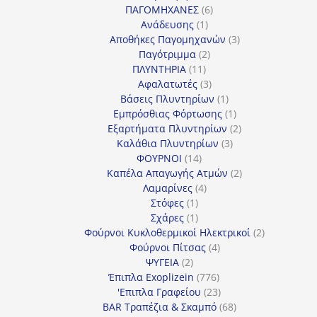
προϊόντα
6
ΠΑΓΟΜΗΧΑΝΕΣ
6
1
προϊόντα
Ανάδευσης
1
προϊόν
3
Αποθήκες Παγομηχανών
3
2
προϊόντα
Παγότριμμα
2
11
προϊόντα
ΠΛΥΝΤΗΡΙΑ
11
προϊόντα
3
Αφαλατωτές
3
προϊόντα
1
Βάσεις Πλυντηρίων
1
προϊόν
1
Εμπρόσθιας Φόρτωσης
1
προϊόν
2
Εξαρτήματα Πλυντηρίων
2
3
προϊόντα
Καλάθια Πλυντηρίων
3
14
προϊόντα
ΦΟΥΡΝΟΙ
14
προϊόντα
2
Καπέλα Απαγωγής Ατμών
2
4
προϊόντα
Λαμαρίνες
4
1
προϊόντα
Στόφες
1
προϊόν
1
Σχάρες
1
προϊόν
2
Φούρνοι Κυκλοθερμικοί Ηλεκτρικοί
2
4
προϊόντα
Φούρνοι Πίτσας
4
2
προϊόντα
ΨΥΓΕΙΑ
2
προϊόντα
776
Έπιπλα Exoplizein
776
προϊόντα
23
'Επιπλα Γραφείου
23
προϊόντα
68
BAR Τραπέζια & Σκαμπό
68