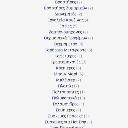
προϊόντα
2
Βραστήρες
2
προϊόντα
2
Βραστήρες Ζυμαρικών
2
2
προϊόντα
Διανεμητές
2
προϊόντα
4
Εργαλεία Κουζίνας
4
9
προϊόντα
Εστίες
9
προϊόντα
2
Ζαμπονομηχανές
2
προϊόντα
7
Θερμαντικά Τροφίμων
7
4
προϊόντα
Θερμόμετρα
4
προϊόντα
6
Καρότσια Μεταφοράς
6
1
προϊόντα
Καφετιέρες
1
προϊόν
3
Κρεατομηχανές
3
3
προϊόντα
Κρεπιέρες
3
προϊόντα
5
Μπαιν Μαρί
5
7
προϊόντα
Μπλέντερ
7
17
προϊόντα
Πλατώ
17
προϊόντα
1
Πολτοποιητές
1
προϊόν
15
Πολυκοπτικά
15
1
προϊόντα
Σαλαμάνδρες
1
1
προϊόν
Σουπιέρες
1
προϊόν
3
Συσκευές Pancake
3
προϊόντα
1
Συσκευές για Hot Dog
1
2
προϊόν
Ταχυζυμωτήρια
2