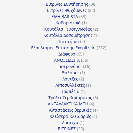
προϊόντα
38
Βιτρίνες Συντήρησης
38
22
προϊόντα
Βιτρίνες Ψυχόμενες
22
53
προϊόντα
ΕΙΔΗ BARISTA
53
προϊόντα
1
Καθαριστικά
1
προϊόν
2
Κουτάλια Γευσιγνωσίας
2
προϊόντα
1
Κουτάλια Δοσομέτρησης
1
2
προϊόν
Πατητήρια
2
προϊόντα
282
Εξοπλισμός Εστίασης Exoplizein
282
65
προϊόντα
Διάφορα
65
προϊόντα
36
ΑΝΟΞΕΙΔΩΤΑ
36
προϊόντα
16
Γαστρονόμοι
16
1
προϊόντα
Θάλαμοι
1
2
προϊόν
Λάντζες
2
προϊόντα
1
Λιποσυλλέκτες
1
1
προϊόν
Τραπέζια
1
προϊόν
6
Τρόλεϊ Σερβιρίσματος
6
4
προϊόντα
ΑΝΤΑΛΛΑΚΤΙΚΑ MTH
4
προϊόντα
1
Αντιστάσεις θερμικές
1
1
προϊόν
Κλείστρα-Κλειδαριές
1
1
προϊόν
Λάστιχα
1
25
προϊόν
ΒΙΤΡΙΝΕΣ
25