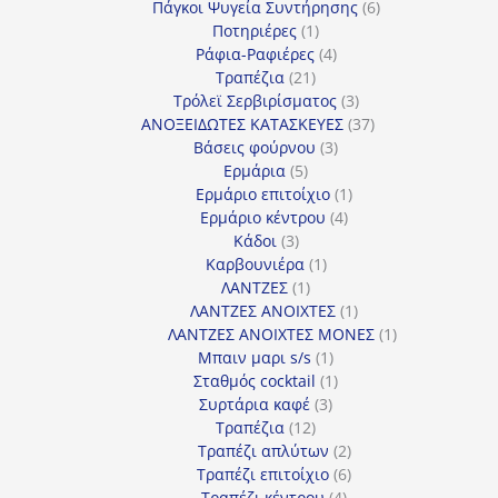
προϊόν
6
Πάγκοι Ψυγεία Συντήρησης
6
1
προϊόντα
Ποτηριέρες
1
προϊόν
4
Ράφια-Ραφιέρες
4
21
προϊόντα
Τραπέζια
21
προϊόντα
3
Τρόλεϊ Σερβιρίσματος
3
προϊόντα
37
ΑΝΟΞΕΙΔΩΤΕΣ ΚΑΤΑΣΚΕΥΕΣ
37
3
προϊόντα
Βάσεις φούρνου
3
5
προϊόντα
Ερμάρια
5
προϊόντα
1
Ερμάριο επιτοίχιο
1
4
προϊόν
Ερμάριο κέντρου
4
3
προϊόντα
Κάδοι
3
προϊόντα
1
Καρβουνιέρα
1
1
προϊόν
ΛΑΝΤΖΕΣ
1
προϊόν
1
ΛΑΝΤΖΕΣ ΑΝΟΙΧΤΕΣ
1
προϊόν
1
ΛΑΝΤΖΕΣ ΑΝΟΙΧΤΕΣ ΜΟΝΕΣ
1
1
προϊόν
Μπαιν μαρι s/s
1
προϊόν
1
Σταθμός cocktail
1
3
προϊόν
Συρτάρια καφέ
3
12
προϊόντα
Τραπέζια
12
προϊόντα
2
Τραπέζι απλύτων
2
προϊόντα
6
Τραπέζι επιτοίχιο
6
4
προϊόντα
Τραπέζι κέντρου
4