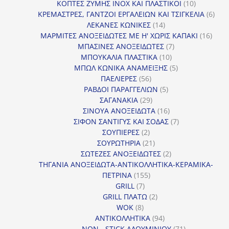
προϊόντα
10
ΚΟΠΤΕΣ ΖΥΜΗΣ INOX ΚΑΙ ΠΛΑΣΤΙΚΟΙ
10
προϊόντα
6
ΚΡΕΜΑΣΤΡΕΣ, ΓΑΝΤΖΟΙ ΕΡΓΑΛΕΙΩΝ ΚΑΙ ΤΣΙΓΚΕΛΙΑ
6
14
προϊ
ΛΕΚΑΝΕΣ ΚΩΝΙΚΕΣ
14
προϊόντα
16
ΜΑΡΜΙΤΕΣ ΑΝΟΞΕΙΔΩΤΕΣ ΜΕ Η' ΧΩΡΙΣ ΚΑΠΑΚΙ
16
7
προϊ
ΜΠΑΣΙΝΕΣ ΑΝΟΞΕΙΔΩΤΕΣ
7
10
προϊόντα
ΜΠΟΥΚΑΛΙΑ ΠΛΑΣΤΙΚΑ
10
προϊόντα
5
ΜΠΩΛ ΚΩΝΙΚΑ ΑΝΑΜΕΙΞΗΣ
5
56
προϊόντα
ΠΑΕΛΙΕΡΕΣ
56
προϊόντα
5
ΡΑΒΔΟΙ ΠΑΡΑΓΓΕΛΙΩΝ
5
29
προϊόντα
ΣΑΓΑΝΑΚΙΑ
29
προϊόντα
16
ΣΙΝΟΥΑ ΑΝΟΞΕΙΔΩΤΑ
16
προϊόντα
7
ΣΙΦΟΝ ΣΑΝΤΙΓΥΣ ΚΑΙ ΣΟΔΑΣ
7
2
προϊόντα
ΣΟΥΠΙΕΡΕΣ
2
προϊόντα
21
ΣΟΥΡΩΤΗΡΙΑ
21
προϊόντα
2
ΣΩΤΕΖΕΣ ΑΝΟΞΕΙΔΩΤΕΣ
2
προϊόντα
ΤΗΓΑΝΙΑ ΑΝΟΞΕΙΔΩΤΑ-ΑΝΤΙΚΟΛΛΗΤΙΚΑ-ΚΕΡΑΜΙΚΑ-
155
ΠΕΤΡΙΝΑ
155
7
προϊόντα
GRILL
7
προϊόντα
2
GRILL ΠΛΑΤΩ
2
8
προϊόντα
WOK
8
προϊόντα
94
ΑΝΤΙΚΟΛΛΗΤΙΚΑ
94
προϊόντα
71
NON - STICK ΑΛΟΥΜΙΝΙΟΥ
71