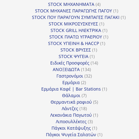
4
προϊόντα
STOCK ΜΗΧΑΝΗΜΑΤΑ
4
προϊόντα
1
STOCK ΜΗΧΑΝΕΣ ΠΑΡΑΓΩΓΗΣ ΠΑΓΟΥ
1
προϊόν
1
STOCK ΠΟΥ ΠΑΡΑΓΟΥΝ ΣΥΜΠΑΓΕΣ ΠΑΓΑΚΙ
1
1
προϊόν
STOCK ΜΙΚΡΟΣΥΣΚΕΥΕΣ
1
προϊόν
1
STOCK GRILL ΗΛΕΚΤΡΙΚΑ
1
προϊόν
1
STOCK ΠΛΑΤΩ ΥΓΡΑΕΡΙΟΥ
1
1
προϊόν
STOCK ΥΓΙΕΙΝΗ & HACCP
1
1
προϊόν
STOCK ΒΡΥΣΕΣ
1
1
προϊόν
STOCK ΨΥΓΕΙΑ
1
προϊόν
14
Ειδικές Προσφορές
14
134
προϊόντα
ΑΝΟΞΕΙΔΩΤΑ
134
προϊόντα
32
Γαστρονόμοι
32
2
προϊόντα
Ερμάρια
2
προϊόντα
1
Ερμάρια Καφέ | Bar Stations
1
7
προϊόν
Θάλαμοι
7
προϊόντα
5
Θερμαντικά ραφιού
5
18
προϊόντα
Λάντζες
18
προϊόντα
1
Λεκανάκια Παγωτού
1
3
προϊόν
Λιποσυλλέκτες
3
προϊόντα
1
Πάγκοι Κατάψυξης
1
προϊόν
1
Πάγκοι Ψυγεία Σαλατών
1