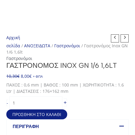
Αρχική
σελίδα
/
ΑΝΟΞΕΙΔΩΤΑ
/
Γαστρονόμοι
/ Γαστρονόμος Inox GN
1/6 1,6lt
Γαστρονόμοι
ΓΑΣΤΡΟΝΌΜΟΣ INOX GN 1/6 1,6LT
Original
Η
10,30
€
8,00
€
+ ΦΠΑ
price
τρέχουσα
ΠΑΧΟΣ : 0,6 mm | ΒΑΘΟΣ : 100 mm | ΧΩΡΗΤΙΚΟΤΗΤΑ : 1.6
was:
τιμή
Ltr | ΔΙΑΣΤΑΣΕΙΣ : 176×162 mm
10,30€.
είναι:
Γαστρονόμος
8,00€.
+
-
Inox
GN
ΠΡΟΣΘΉΚΗ ΣΤΟ ΚΑΛΆΘΙ
1/6
1,6lt
ΠΕΡΙΓΡΑΦΉ
ποσότητα