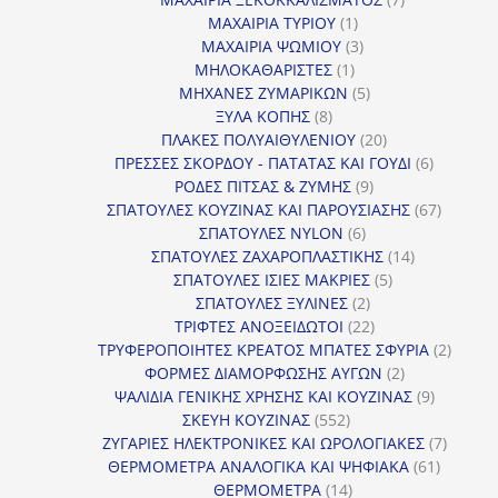
1
προϊόντα
ΜΑΧΑΙΡΙΑ ΤΥΡΙΟΥ
1
προϊόν
3
ΜΑΧΑΙΡΙΑ ΨΩΜΙΟΥ
3
1
προϊόντα
ΜΗΛΟΚΑΘΑΡΙΣΤΕΣ
1
προϊόν
5
ΜΗΧΑΝΕΣ ΖΥΜΑΡΙΚΩΝ
5
8
προϊόντα
ΞΥΛΑ ΚΟΠΗΣ
8
προϊόντα
20
ΠΛΑΚΕΣ ΠΟΛΥΑΙΘΥΛΕΝΙΟΥ
20
προϊόντα
6
ΠΡΕΣΣΕΣ ΣΚΟΡΔΟΥ - ΠΑΤΑΤΑΣ ΚΑΙ ΓΟΥΔΙ
6
9
προϊόντα
ΡΟΔΕΣ ΠΙΤΣΑΣ & ΖΥΜΗΣ
9
προϊόντα
67
ΣΠΑΤΟΥΛΕΣ ΚΟΥΖΙΝΑΣ ΚΑΙ ΠΑΡΟΥΣΙΑΣΗΣ
67
6
προϊόντ
ΣΠΑΤΟΥΛΕΣ NYLON
6
προϊόντα
14
ΣΠΑΤΟΥΛΕΣ ΖΑΧΑΡΟΠΛΑΣΤΙΚΗΣ
14
5
προϊόντα
ΣΠΑΤΟΥΛΕΣ ΙΣΙΕΣ ΜΑΚΡΙΕΣ
5
2
προϊόντα
ΣΠΑΤΟΥΛΕΣ ΞΥΛΙΝΕΣ
2
προϊόντα
22
ΤΡΙΦΤΕΣ ΑΝΟΞΕΙΔΩΤΟΙ
22
προϊόντα
2
ΤΡΥΦΕΡΟΠΟΙΗΤΕΣ ΚΡΕΑΤΟΣ ΜΠΑΤΕΣ ΣΦΥΡΙΑ
2
2
προϊόν
ΦΟΡΜΕΣ ΔΙΑΜΟΡΦΩΣΗΣ ΑΥΓΩΝ
2
προϊόντα
9
ΨΑΛΙΔΙΑ ΓΕΝΙΚΗΣ ΧΡΗΣΗΣ ΚΑΙ ΚΟΥΖΙΝΑΣ
9
552
προϊόντα
ΣΚΕΥΗ ΚΟΥΖΙΝΑΣ
552
προϊόντα
7
ΖΥΓΑΡΙΕΣ ΗΛΕΚΤΡΟΝΙΚΕΣ ΚΑΙ ΩΡΟΛΟΓΙΑΚΕΣ
7
61
προϊόν
ΘΕΡΜΟΜΕΤΡΑ ΑΝΑΛΟΓΙΚΑ ΚΑΙ ΨΗΦΙΑΚΑ
61
14
προϊόντ
ΘΕΡΜΟΜΕΤΡΑ
14