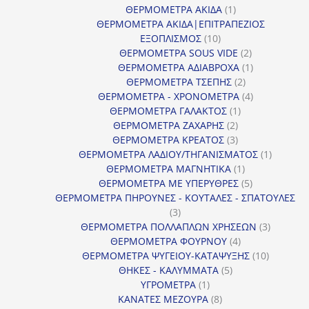
προϊόντα
1
ΘΕΡΜΟΜΕΤΡΑ ΑΚΙΔΑ
1
προϊόν
ΘΕΡΜΟΜΕΤΡΑ ΑΚΙΔΑ|ΕΠΙΤΡΑΠΕΖΙΟΣ
10
ΕΞΟΠΛΙΣΜΟΣ
10
προϊόντα
2
ΘΕΡΜΟΜΕΤΡΑ SOUS VIDE
2
προϊόντα
1
ΘΕΡΜΟΜΕΤΡΑ ΑΔΙΑΒΡΟΧΑ
1
2
προϊόν
ΘΕΡΜΟΜΕΤΡΑ ΤΣΕΠΗΣ
2
προϊόντα
4
ΘΕΡΜΟΜΕΤΡΑ - ΧΡΟΝΟΜΕΤΡΑ
4
1
προϊόντα
ΘΕΡΜΟΜΕΤΡΑ ΓΑΛΑΚΤΟΣ
1
2
προϊόν
ΘΕΡΜΟΜΕΤΡΑ ΖΑΧΑΡΗΣ
2
προϊόντα
3
ΘΕΡΜΟΜΕΤΡΑ ΚΡΕΑΤΟΣ
3
προϊόντα
1
ΘΕΡΜΟΜΕΤΡΑ ΛΑΔΙΟΥ/ΤΗΓΑΝΙΣΜΑΤΟΣ
1
1
προϊόν
ΘΕΡΜΟΜΕΤΡΑ ΜΑΓΝΗΤΙΚΑ
1
προϊόν
5
ΘΕΡΜΟΜΕΤΡΑ ΜΕ ΥΠΕΡΥΘΡΕΣ
5
προϊόντα
ΘΕΡΜΟΜΕΤΡΑ ΠΗΡΟΥΝΕΣ - ΚΟΥΤΑΛΕΣ - ΣΠΑΤΟΥΛΕΣ
3
3
προϊόντα
3
ΘΕΡΜΟΜΕΤΡΑ ΠΟΛΛΑΠΛΩΝ ΧΡΗΣΕΩΝ
3
4
προϊόντ
ΘΕΡΜΟΜΕΤΡΑ ΦΟΥΡΝΟΥ
4
προϊόντα
10
ΘΕΡΜΟΜΕΤΡΑ ΨΥΓΕΙΟΥ-ΚΑΤΑΨΥΞΗΣ
10
5
προϊόντα
ΘΗΚΕΣ - ΚΑΛΥΜΜΑΤΑ
5
1
προϊόντα
ΥΓΡΟΜΕΤΡΑ
1
προϊόν
8
ΚΑΝΑΤΕΣ ΜΕΖΟΥΡΑ
8