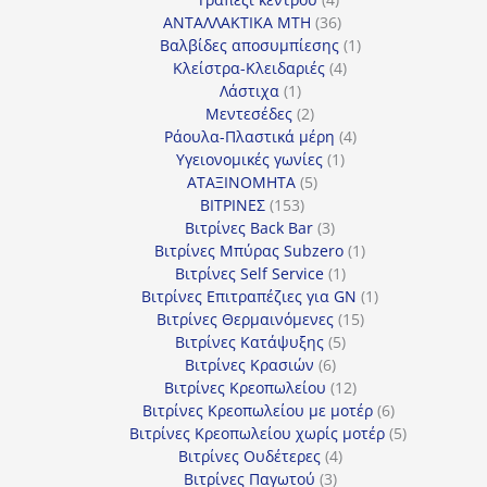
προϊόντα
36
ΑΝΤΑΛΛΑΚΤΙΚΑ MTH
36
προϊόντα
1
Βαλβίδες αποσυμπίεσης
1
4
προϊόν
Κλείστρα-Κλειδαριές
4
1
προϊόντα
Λάστιχα
1
προϊόν
2
Μεντεσέδες
2
προϊόντα
4
Ράουλα-Πλαστικά μέρη
4
1
προϊόντα
Υγειονομικές γωνίες
1
5
προϊόν
ΑΤΑΞΙΝΟΜΗΤΑ
5
153
προϊόντα
ΒΙΤΡΙΝΕΣ
153
προϊόντα
3
Βιτρίνες Back Bar
3
προϊόντα
1
Βιτρίνες Mπύρας Subzero
1
1
προϊόν
Βιτρίνες Self Service
1
προϊόν
1
Βιτρίνες Επιτραπέζιες για GN
1
15
προϊόν
Βιτρίνες Θερμαινόμενες
15
5
προϊόντα
Βιτρίνες Κατάψυξης
5
6
προϊόντα
Βιτρίνες Κρασιών
6
προϊόντα
12
Βιτρίνες Κρεοπωλείου
12
προϊόντα
6
Βιτρίνες Κρεοπωλείου με μοτέρ
6
προϊόντα
5
Βιτρίνες Κρεοπωλείου χωρίς μοτέρ
5
4
προϊόντα
Βιτρίνες Ουδέτερες
4
3
προϊόντα
Βιτρίνες Παγωτού
3