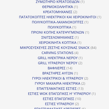
προϊόν
1
ΖΥΜΩΤΗΡΙΟ ΚΡΕΑΤΟΕΙΔΩΝ
1
1
προϊόν
ΘΕΡΜΟΚΟΛΛΗΤΙΚΆ
1
2
προϊόν
ΚΡΕΑΤΟΜΗΧΑΝΕΣ
2
προϊόντα
1
ΠΑΤΑΤΟΚΟΠΤΕΣ ΗΛΕΚΤΡΙΚΟΙ ΚΑΙ ΧΕΙΡΟΚΙΝΗΤΟΙ
1
1
προϊ
ΠΟΛΥΚΟΠΤΙΚΑ-ΛΑΧΑΝΟΚΟΠΤΕΣ
1
1
προϊόν
ΠΟΛΥΚΟΠΤΙΚΑ
1
προϊόν
1
ΠΡΙΟΝΙ ΚΟΠΗΣ ΚΑΤΕΨΥΓΜΕΝΩΝ
1
1
προϊόν
ΣΝΙΤΣΕΛΟΜΗΧΑΝΕΣ
1
προϊόν
1
ΧΕΙΡΟΚΙΝΗΤΑ ΚΟΠΤΙΚΑ
1
προϊόν
84
ΜΙΚΡΟΣΥΣΚΕΥΕΣ ΖΕΣΤΗΣ ΚΟΥΖΙΝΑΣ SNACK
84
4
προϊόντ
CARVING STATIONS
4
προϊόντα
1
GRILL ΗΛΕΚΤΡΙΚΑ ΝΕΡΟΥ
1
2
προϊόν
GRILL ΥΓΡΑΕΡΙΟΥ ΝΕΡΟΥ
2
14
προϊόντα
ΒΑΦΛΙΕΡΕΣ
14
προϊόντα
1
ΒΡΑΣΤΗΡΕΣ ΑΥΓΩΝ
1
προϊόν
2
ΓΥΡΟΙ ΗΛΕΚΤΡΙΚΟΙ & ΥΓΡΑΕΡΙΟΥ
2
2
προϊόντα
ΓΥΡΟΥ ΜΑΧΑΙΡΙΑ ΗΛΕΚΤΡΙΚΑ
2
13
προϊόντα
ΕΠΑΓΓΕΛΜΑΤΙΚΕΣ ΕΣΤΙΕΣ
13
προϊόντα
1
ΕΣΤΙΕΣ WOK ΕΠΑΓΩΓΙΚΕΣ Η' ΥΓΡΑΕΡΙΟΥ
1
10
προϊόν
ΕΣΤΙΕΣ ΕΠΑΓΩΓΙΚΕΣ
10
2
προϊόντα
ΕΣΤΙΕΣ ΥΓΡΑΕΡΙΟΥ
2
προϊόντα
6
ΕΠΑΓΓΕΛΜΑΤΙΚΕΣ ΚΡΕΠΙΕΡΕΣ
6