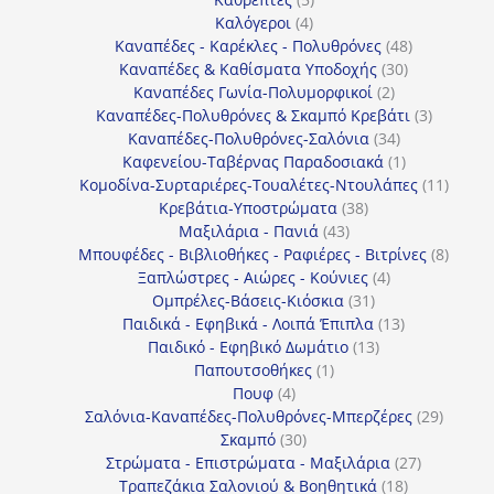
4
προϊόντα
Καλόγεροι
4
προϊόντα
48
Καναπέδες - Καρέκλες - Πολυθρόνες
48
30
προϊόντα
Καναπέδες & Καθίσματα Υποδοχής
30
2
προϊόντα
Καναπέδες Γωνία-Πολυμορφικοί
2
προϊόντα
3
Καναπέδες-Πολυθρόνες & Σκαμπό Κρεβάτι
3
34
προϊόντ
Καναπέδες-Πολυθρόνες-Σαλόνια
34
προϊόντα
1
Καφενείου-Ταβέρνας Παραδοσιακά
1
προϊόν
11
Κομοδίνα-Συρταριέρες-Τουαλέτες-Ντουλάπες
11
38
προϊόν
Κρεβάτια-Υποστρώματα
38
43
προϊόντα
Μαξιλάρια - Πανιά
43
προϊόντα
8
Μπουφέδες - Βιβλιοθήκες - Ραφιέρες - Βιτρίνες
8
4
προϊό
Ξαπλώστρες - Αιώρες - Κούνιες
4
31
προϊόντα
Ομπρέλες-Βάσεις-Κιόσκια
31
προϊόντα
13
Παιδικά - Εφηβικά - Λοιπά Έπιπλα
13
13
προϊόντα
Παιδικό - Εφηβικό Δωμάτιο
13
1
προϊόντα
Παπουτσοθήκες
1
4
προϊόν
Πουφ
4
προϊόντα
29
Σαλόνια-Καναπέδες-Πολυθρόνες-Μπερζέρες
29
30
προϊόν
Σκαμπό
30
προϊόντα
27
Στρώματα - Επιστρώματα - Μαξιλάρια
27
18
προϊόντα
Τραπεζάκια Σαλονιού & Βοηθητικά
18