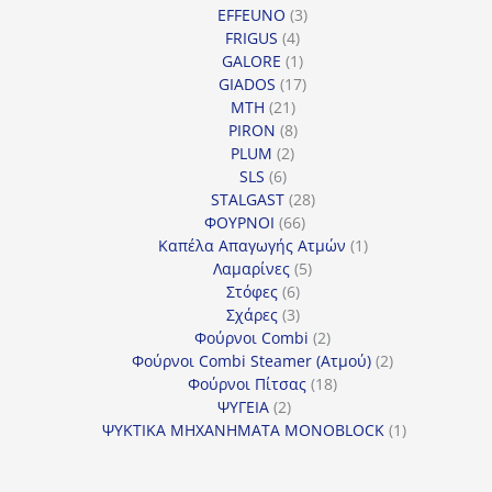
3
προϊόντα
EFFEUNO
3
4
προϊόντα
FRIGUS
4
προϊόντα
1
GALORE
1
προϊόν
17
GIADOS
17
21
προϊόντα
MTH
21
προϊόντα
8
PIRON
8
2
προϊόντα
PLUM
2
6
προϊόντα
SLS
6
προϊόντα
28
STALGAST
28
66
προϊόντα
ΦΟΥΡΝΟΙ
66
προϊόντα
1
Καπέλα Απαγωγής Ατμών
1
5
προϊόν
Λαμαρίνες
5
6
προϊόντα
Στόφες
6
προϊόντα
3
Σχάρες
3
προϊόντα
2
Φούρνοι Combi
2
προϊόντα
2
Φούρνοι Combi Steamer (Ατμού)
2
18
προϊόντα
Φούρνοι Πίτσας
18
2
προϊόντα
ΨΥΓΕΙΑ
2
προϊόντα
1
ΨΥΚΤΙΚΑ ΜΗΧΑΝΗΜΑΤΑ MONOBLOCK
1
προϊόν