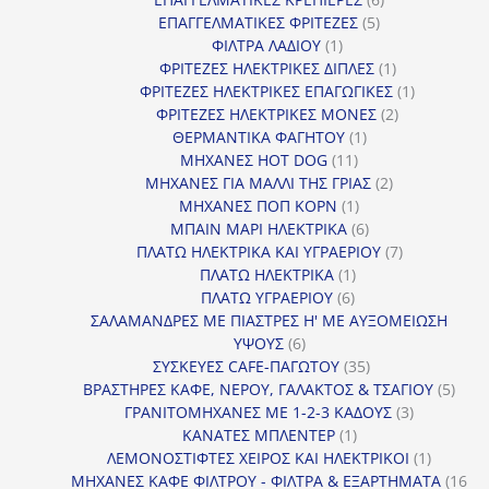
5
προϊόντα
ΕΠΑΓΓΕΛΜΑΤΙΚΕΣ ΦΡΙΤΕΖΕΣ
5
1
προϊόντα
ΦΙΛΤΡΑ ΛΑΔΙΟΥ
1
προϊόν
1
ΦΡΙΤΕΖΕΣ ΗΛΕΚΤΡΙΚΕΣ ΔΙΠΛΕΣ
1
προϊόν
1
ΦΡΙΤΕΖΕΣ ΗΛΕΚΤΡΙΚΕΣ ΕΠΑΓΩΓΙΚΕΣ
1
2
προϊόν
ΦΡΙΤΕΖΕΣ ΗΛΕΚΤΡΙΚΕΣ ΜΟΝΕΣ
2
1
προϊόντα
ΘΕΡΜΑΝΤΙΚΑ ΦΑΓΗΤΟΥ
1
11
προϊόν
ΜΗΧΑΝΕΣ HOT DOG
11
προϊόντα
2
ΜΗΧΑΝΕΣ ΓΙΑ ΜΑΛΛΙ ΤΗΣ ΓΡΙΑΣ
2
1
προϊόντα
ΜΗΧΑΝΕΣ ΠΟΠ ΚΟΡΝ
1
προϊόν
6
ΜΠΑΙΝ ΜΑΡΙ ΗΛΕΚΤΡΙΚΑ
6
προϊόντα
7
ΠΛΑΤΩ ΗΛΕΚΤΡΙΚΑ ΚΑΙ ΥΓΡΑΕΡΙΟΥ
7
1
προϊόντα
ΠΛΑΤΩ ΗΛΕΚΤΡΙΚΑ
1
6
προϊόν
ΠΛΑΤΩ ΥΓΡΑΕΡΙΟΥ
6
προϊόντα
ΣΑΛΑΜΑΝΔΡΕΣ ΜΕ ΠΙΑΣΤΡΕΣ Η' ΜΕ ΑΥΞΟΜΕΙΩΣΗ
6
ΥΨΟΥΣ
6
προϊόντα
35
ΣΥΣΚΕΥΕΣ CAFE-ΠΑΓΩΤΟΥ
35
προϊόντα
5
ΒΡΑΣΤΗΡΕΣ ΚΑΦΕ, ΝΕΡΟΥ, ΓΑΛΑΚΤΟΣ & ΤΣΑΓΙΟΥ
5
3
προϊ
ΓΡΑΝΙΤΟΜΗΧΑΝΕΣ ΜΕ 1-2-3 ΚΑΔΟΥΣ
3
1
προϊόντα
ΚΑΝΑΤΕΣ ΜΠΛΕΝΤΕΡ
1
προϊόν
1
ΛΕΜΟΝΟΣΤΙΦΤΕΣ ΧΕΙΡΟΣ ΚΑΙ ΗΛΕΚΤΡΙΚΟΙ
1
προϊόν
ΜΗΧΑΝΕΣ ΚΑΦΕ ΦΙΛΤΡΟΥ - ΦΙΛΤΡΑ & ΕΞΑΡΤΗΜΑΤΑ
16