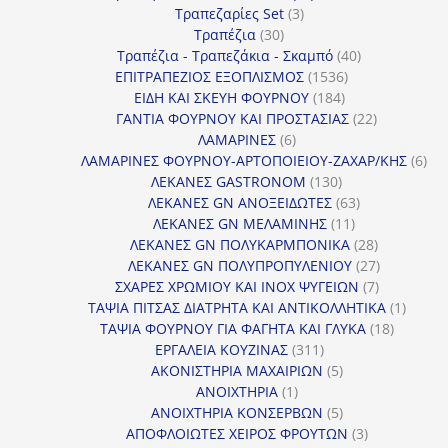
3
προϊόντα
Τραπεζαρίες Set
3
30
προϊόντα
Τραπέζια
30
προϊόντα
40
Τραπέζια - Τραπεζάκια - Σκαμπό
40
1536
προϊόντα
ΕΠΙΤΡΑΠΕΖΙΟΣ ΕΞΟΠΛΙΣΜΟΣ
1536
184
προϊόντα
ΕΙΔΗ ΚΑΙ ΣΚΕΥΗ ΦΟΥΡΝΟΥ
184
προϊόντα
22
ΓΑΝΤΙΑ ΦΟΥΡΝΟΥ ΚΑΙ ΠΡΟΣΤΑΣΙΑΣ
22
6
προϊόντα
ΛΑΜΑΡΙΝΕΣ
6
προϊόντα
6
ΛΑΜΑΡΙΝΕΣ ΦΟΥΡΝΟΥ-ΑΡΤΟΠΟΙΕΙΟΥ-ΖΑΧΑΡ/ΚΗΣ
6
130
προ
ΛΕΚΑΝΕΣ GASTRONOM
130
προϊόντα
63
ΛΕΚΑΝΕΣ GN ΑΝΟΞΕΙΔΩΤΕΣ
63
11
προϊόντα
ΛΕΚΑΝΕΣ GN ΜΕΛΑΜΙΝΗΣ
11
προϊόντα
28
ΛΕΚΑΝΕΣ GN ΠΟΛΥΚΑΡΜΠΟΝΙΚΑ
28
προϊόντα
27
ΛΕΚΑΝΕΣ GN ΠΟΛΥΠΡΟΠΥΛΕΝΙΟΥ
27
7
προϊόντα
ΣΧΑΡΕΣ ΧΡΩΜΙΟΥ ΚΑΙ INOX ΨΥΓΕΙΩΝ
7
προϊόντα
1
ΤΑΨΙΑ ΠΙΤΣΑΣ ΔΙΑΤΡΗΤΑ ΚΑΙ ΑΝΤΙΚΟΛΛΗΤΙΚΑ
1
18
προϊόν
ΤΑΨΙΑ ΦΟΥΡΝΟΥ ΓΙΑ ΦΑΓΗΤΑ ΚΑΙ ΓΛΥΚΑ
18
311
προϊόντ
ΕΡΓΑΛΕΙΑ ΚΟΥΖΙΝΑΣ
311
προϊόντα
5
ΑΚΟΝΙΣΤΗΡΙΑ ΜΑΧΑΙΡΙΩΝ
5
1
προϊόντα
ΑΝΟΙΧΤΗΡΙΑ
1
προϊόν
5
ΑΝΟΙΧΤΗΡΙΑ ΚΟΝΣΕΡΒΩΝ
5
προϊόντα
3
ΑΠΟΦΛΟΙΩΤΕΣ ΧΕΙΡΟΣ ΦΡΟΥΤΩΝ
3