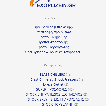
Σύνδεσμοι
Οροι Service (Επισκευης)
Επιστροφη προϊοντων
Τροποι Πληρωμης
Τροποι Αποστολης
Τροποι Παραγγελιας
Οροι Χρησης – Πολιτικη Απορρητου
Κατηγορίες
1
BLAST CHILLERS
1
προϊόν
1
Blast Chillers / Shock Freezers
1
2
προϊόν
Horeca Outlet
2
προϊόντα
46
SUPER ΠΡΟΣΦΟΡΕΣ
46
προϊόντα
2
STOCK ΕΠΙΤΡΑΠΕΖΙΟΣ ΕΞΟΠΛΙΣΜΟΣ
2
προϊόντα
2
STOCK ΣΚΕΥΗ & ΕΙΔΗ ΠΑΡΟΥΣΙΑΣΗΣ
2
2
προϊόντα
STOCK ΠΟΡΣΕΛΑΝΗ
2