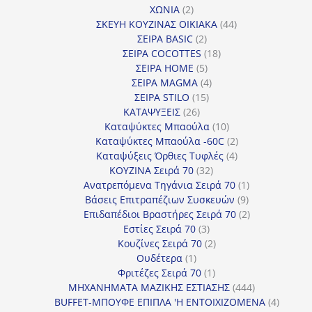
2
προϊόντα
ΧΩΝΙΑ
2
προϊόντα
44
ΣΚΕΥΗ ΚΟΥΖΙΝΑΣ ΟΙΚΙΑΚΑ
44
2
προϊόντα
ΣΕΙΡΑ BASIC
2
προϊόντα
18
ΣΕΙΡΑ COCOTTES
18
5
προϊόντα
ΣΕΙΡΑ HOME
5
προϊόντα
4
ΣΕΙΡΑ MAGMA
4
15
προϊόντα
ΣΕΙΡΑ STILO
15
26
προϊόντα
ΚΑΤΑΨΥΞΕΙΣ
26
προϊόντα
10
Καταψύκτες Μπαούλα
10
προϊόντα
2
Καταψύκτες Μπαούλα -60C
2
4
προϊόντα
Καταψύξεις Όρθιες Τυφλές
4
32
προϊόντα
ΚΟΥΖΙΝΑ Σειρά 70
32
προϊόντα
1
Ανατρεπόμενα Τηγάνια Σειρά 70
1
9
προϊόν
Βάσεις Επιτραπέζιων Συσκευών
9
προϊόντα
2
Επιδαπέδιοι Βραστήρες Σειρά 70
2
3
προϊόντα
Εστίες Σειρά 70
3
προϊόντα
2
Κουζίνες Σειρά 70
2
1
προϊόντα
Ουδέτερα
1
προϊόν
1
Φριτέζες Σειρά 70
1
προϊόν
444
ΜΗΧΑΝΗΜΑΤΑ ΜΑΖΙΚΗΣ ΕΣΤΙΑΣΗΣ
444
προϊόντα
4
BUFFET-ΜΠΟΥΦΕ ΕΠΙΠΛΑ 'Η ΕΝΤΟΙΧΙΖΟΜΕΝΑ
4