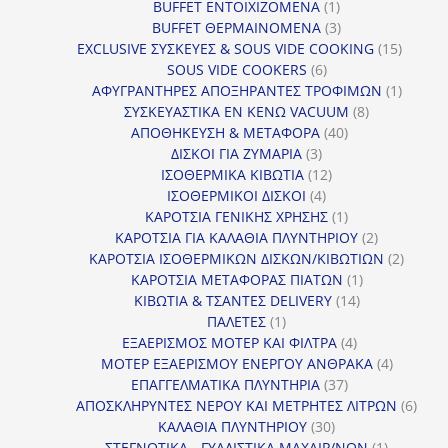
1
προϊόν
BUFFET ΕΝΤΟΙΧΙΖΟΜΕΝΑ
1
προϊόν
3
BUFFET ΘΕΡΜΑΙΝΟΜΕΝΑ
3
προϊόντα
15
EXCLUSIVE ΣΥΣΚΕΥΕΣ & SOUS VIDE COOKING
15
6
προϊόν
SOUS VIDE COOKERS
6
προϊόντα
1
ΑΦΥΓΡΑΝΤΗΡΕΣ ΑΠΟΞΗΡΑΝΤΕΣ ΤΡΟΦΙΜΩΝ
1
8
προϊόν
ΣΥΣΚΕΥΑΣΤΙΚΑ ΕΝ ΚΕΝΩ VACUUM
8
40
προϊόντα
ΑΠΟΘΗΚΕΥΣΗ & ΜΕΤΑΦΟΡΑ
40
3
προϊόντα
ΔΙΣΚΟΙ ΓΙΑ ΖΥΜΑΡΙΑ
3
προϊόντα
12
ΙΣΟΘΕΡΜΙΚΑ ΚΙΒΩΤΙΑ
12
4
προϊόντα
ΙΣΟΘΕΡΜΙΚΟΙ ΔΙΣΚΟΙ
4
προϊόντα
1
ΚΑΡΟΤΣΙΑ ΓΕΝΙΚΗΣ ΧΡΗΣΗΣ
1
προϊόν
2
ΚΑΡΟΤΣΙΑ ΓΙΑ ΚΑΛΑΘΙΑ ΠΛΥΝΤΗΡΙΟΥ
2
προϊόντα
2
ΚΑΡΟΤΣΙΑ ΙΣΟΘΕΡΜΙΚΩΝ ΔΙΣΚΩΝ/ΚΙΒΩΤΙΩΝ
2
1
προϊόν
ΚΑΡΟΤΣΙΑ ΜΕΤΑΦΟΡΑΣ ΠΙΑΤΩΝ
1
14
προϊόν
ΚΙΒΩΤΙΑ & ΤΣΑΝΤΕΣ DELIVERY
14
1
προϊόντα
ΠΑΛΕΤΕΣ
1
προϊόν
4
ΕΞΑΕΡΙΣΜΟΣ ΜΟΤΕΡ ΚΑΙ ΦΙΛΤΡΑ
4
προϊόντα
4
ΜΟΤΕΡ ΕΞΑΕΡΙΣΜΟΥ ΕΝΕΡΓΟΥ ΑΝΘΡΑΚΑ
4
37
προϊόντ
ΕΠΑΓΓΕΛΜΑΤΙΚΑ ΠΛΥΝΤΗΡΙΑ
37
προϊόντα
6
ΑΠΟΣΚΛΗΡΥΝΤΕΣ ΝΕΡΟΥ ΚΑΙ ΜΕΤΡΗΤΕΣ ΛΙΤΡΩΝ
6
30
προϊ
ΚΑΛΑΘΙΑ ΠΛΥΝΤΗΡΙΟΥ
30
προϊόντα
1
ΣΤΕΓΝΩΤΙΚΑ - ΓΥΑΛΙΣΤΙΚΑ ΜΑΧΑΙΡ/ΝΩΝ
1