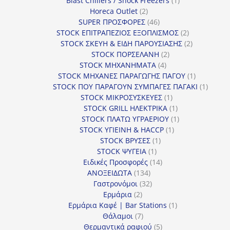
Blast Chillers / Shock Freezers
1
2
προϊόν
Horeca Outlet
2
προϊόντα
46
SUPER ΠΡΟΣΦΟΡΕΣ
46
προϊόντα
2
STOCK ΕΠΙΤΡΑΠΕΖΙΟΣ ΕΞΟΠΛΙΣΜΟΣ
2
προϊόντα
2
STOCK ΣΚΕΥΗ & ΕΙΔΗ ΠΑΡΟΥΣΙΑΣΗΣ
2
2
προϊόντα
STOCK ΠΟΡΣΕΛΑΝΗ
2
4
προϊόντα
STOCK ΜΗΧΑΝΗΜΑΤΑ
4
προϊόντα
1
STOCK ΜΗΧΑΝΕΣ ΠΑΡΑΓΩΓΗΣ ΠΑΓΟΥ
1
προϊόν
1
STOCK ΠΟΥ ΠΑΡΑΓΟΥΝ ΣΥΜΠΑΓΕΣ ΠΑΓΑΚΙ
1
1
προϊόν
STOCK ΜΙΚΡΟΣΥΣΚΕΥΕΣ
1
προϊόν
1
STOCK GRILL ΗΛΕΚΤΡΙΚΑ
1
προϊόν
1
STOCK ΠΛΑΤΩ ΥΓΡΑΕΡΙΟΥ
1
1
προϊόν
STOCK ΥΓΙΕΙΝΗ & HACCP
1
1
προϊόν
STOCK ΒΡΥΣΕΣ
1
1
προϊόν
STOCK ΨΥΓΕΙΑ
1
προϊόν
14
Ειδικές Προσφορές
14
134
προϊόντα
ΑΝΟΞΕΙΔΩΤΑ
134
προϊόντα
32
Γαστρονόμοι
32
2
προϊόντα
Ερμάρια
2
προϊόντα
1
Ερμάρια Καφέ | Bar Stations
1
7
προϊόν
Θάλαμοι
7
προϊόντα
5
Θερμαντικά ραφιού
5