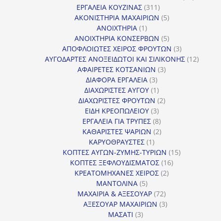
311
προϊόντ
ΕΡΓΑΛΕΙΑ ΚΟΥΖΙΝΑΣ
311
προϊόντα
5
ΑΚΟΝΙΣΤΗΡΙΑ ΜΑΧΑΙΡΙΩΝ
5
1
προϊόντα
ΑΝΟΙΧΤΗΡΙΑ
1
προϊόν
5
ΑΝΟΙΧΤΗΡΙΑ ΚΟΝΣΕΡΒΩΝ
5
προϊόντα
3
ΑΠΟΦΛΟΙΩΤΕΣ ΧΕΙΡΟΣ ΦΡΟΥΤΩΝ
3
προϊόντα
12
ΑΥΓΟΔΑΡΤΕΣ ΑΝΟΞΕΙΔΩΤΟΙ ΚΑΙ ΣΙΛΙΚΟΝΗΣ
12
3
προϊόν
ΑΦΑΙΡΕΤΕΣ ΚΟΤΣΑΝΙΩΝ
3
3
προϊόντα
ΔΙΑΦΟΡΑ ΕΡΓΑΛΕΙΑ
3
προϊόντα
1
ΔΙΑΧΩΡΙΣΤΕΣ ΑΥΓΟΥ
1
προϊόν
2
ΔΙΑΧΩΡΙΣΤΕΣ ΦΡΟΥΤΩΝ
2
3
προϊόντα
ΕΙΔΗ ΚΡΕΟΠΩΛΕΙΟΥ
3
προϊόντα
8
ΕΡΓΑΛΕΙΑ ΓΙΑ ΤΡΥΠΕΣ
8
προϊόντα
2
ΚΑΘΑΡΙΣΤΕΣ ΨΑΡΙΩΝ
2
1
προϊόντα
ΚΑΡΥΟΘΡΑΥΣΤΕΣ
1
προϊόν
15
ΚΟΠΤΕΣ ΑΥΓΩΝ-ΖΥΜΗΣ-ΤΥΡΙΩΝ
15
16
προϊόντα
ΚΟΠΤΕΣ ΞΕΦΛΟΥΔΙΣΜΑΤΟΣ
16
2
προϊόντα
ΚΡΕΑΤΟΜΗΧΑΝΕΣ ΧΕΙΡΟΣ
2
5
προϊόντα
ΜΑΝΤΟΛΙΝΑ
5
προϊόντα
72
ΜΑΧΑΙΡΙΑ & ΑΞΕΣΟΥΑΡ
72
προϊόντα
3
ΑΞΕΣΟΥΑΡ ΜΑΧΑΙΡΙΩΝ
3
3
προϊόντα
ΜΑΣΑΤΙ
3