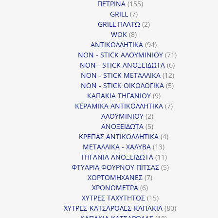
155
ΠΕΤΡΙΝΑ
155
7
προϊόντα
GRILL
7
προϊόντα
2
GRILL ΠΛΑΤΩ
2
8
προϊόντα
WOK
8
προϊόντα
94
ΑΝΤΙΚΟΛΛΗΤΙΚΑ
94
προϊόντα
71
NON - STICK ΑΛΟΥΜΙΝΙΟΥ
71
6
προϊόντα
NON - STICK ΑΝΟΞΕΙΔΩΤΑ
6
12
προϊόντα
NON - STICK ΜΕΤΑΛΛΙΚΑ
12
5
προϊόντα
NON - STICK ΟΙΚΟΛΟΓΙΚΑ
5
9
προϊόντα
ΚΑΠΑΚΙΑ ΤΗΓΑΝΙΟΥ
9
προϊόντα
7
ΚΕΡΑΜΙΚΑ ΑΝΤΙΚΟΛΛΗΤΙΚΑ
7
2
προϊόντα
ΑΛΟΥΜΙΝΙΟΥ
2
προϊόντα
5
ΑΝΟΞΕΙΔΩΤΑ
5
προϊόντα
4
ΚΡΕΠΑΣ ΑΝΤΙΚΟΛΛΗΤΙΚΑ
4
13
προϊόντα
ΜΕΤΑΛΛΙΚΑ - ΧΑΛΥΒΑ
13
προϊόντα
11
ΤΗΓΑΝΙΑ ΑΝΟΞΕΙΔΩΤΑ
11
προϊόντα
5
ΦΤΥΑΡΙΑ ΦΟΥΡΝΟΥ ΠΙΤΣΑΣ
5
7
προϊόντα
ΧΟΡΤΟΜΗΧΑΝΕΣ
7
6
προϊόντα
ΧΡΟΝΟΜΕΤΡΑ
6
προϊόντα
15
ΧΥΤΡΕΣ ΤΑΧΥΤΗΤΟΣ
15
προϊόντα
80
ΧΥΤΡΕΣ-ΚΑΤΣΑΡΟΛΕΣ-ΚΑΠΑΚΙΑ
80
18
προϊόντα