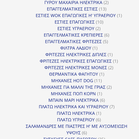
2
προϊόντα
ΓΥΡΟΥ ΜΑΧΑΙΡΙΑ ΗΛΕΚΤΡΙΚΑ
2
13
προϊόντα
ΕΠΑΓΓΕΛΜΑΤΙΚΕΣ ΕΣΤΙΕΣ
13
προϊόντα
1
ΕΣΤΙΕΣ WOK ΕΠΑΓΩΓΙΚΕΣ Η' ΥΓΡΑΕΡΙΟΥ
1
10
προϊόν
ΕΣΤΙΕΣ ΕΠΑΓΩΓΙΚΕΣ
10
2
προϊόντα
ΕΣΤΙΕΣ ΥΓΡΑΕΡΙΟΥ
2
προϊόντα
6
ΕΠΑΓΓΕΛΜΑΤΙΚΕΣ ΚΡΕΠΙΕΡΕΣ
6
5
προϊόντα
ΕΠΑΓΓΕΛΜΑΤΙΚΕΣ ΦΡΙΤΕΖΕΣ
5
1
προϊόντα
ΦΙΛΤΡΑ ΛΑΔΙΟΥ
1
προϊόν
1
ΦΡΙΤΕΖΕΣ ΗΛΕΚΤΡΙΚΕΣ ΔΙΠΛΕΣ
1
προϊόν
1
ΦΡΙΤΕΖΕΣ ΗΛΕΚΤΡΙΚΕΣ ΕΠΑΓΩΓΙΚΕΣ
1
2
προϊόν
ΦΡΙΤΕΖΕΣ ΗΛΕΚΤΡΙΚΕΣ ΜΟΝΕΣ
2
1
προϊόντα
ΘΕΡΜΑΝΤΙΚΑ ΦΑΓΗΤΟΥ
1
11
προϊόν
ΜΗΧΑΝΕΣ HOT DOG
11
προϊόντα
2
ΜΗΧΑΝΕΣ ΓΙΑ ΜΑΛΛΙ ΤΗΣ ΓΡΙΑΣ
2
1
προϊόντα
ΜΗΧΑΝΕΣ ΠΟΠ ΚΟΡΝ
1
προϊόν
6
ΜΠΑΙΝ ΜΑΡΙ ΗΛΕΚΤΡΙΚΑ
6
προϊόντα
7
ΠΛΑΤΩ ΗΛΕΚΤΡΙΚΑ ΚΑΙ ΥΓΡΑΕΡΙΟΥ
7
1
προϊόντα
ΠΛΑΤΩ ΗΛΕΚΤΡΙΚΑ
1
6
προϊόν
ΠΛΑΤΩ ΥΓΡΑΕΡΙΟΥ
6
προϊόντα
ΣΑΛΑΜΑΝΔΡΕΣ ΜΕ ΠΙΑΣΤΡΕΣ Η' ΜΕ ΑΥΞΟΜΕΙΩΣΗ
6
ΥΨΟΥΣ
6
προϊόντα
35