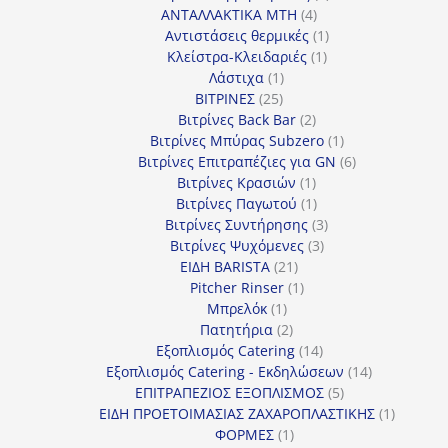
4
προϊόντα
ΑΝΤΑΛΛΑΚΤΙΚΑ MTH
4
προϊόντα
1
Αντιστάσεις θερμικές
1
1
προϊόν
Κλείστρα-Κλειδαριές
1
1
προϊόν
Λάστιχα
1
25
προϊόν
ΒΙΤΡΙΝΕΣ
25
προϊόντα
2
Βιτρίνες Back Bar
2
προϊόντα
1
Βιτρίνες Mπύρας Subzero
1
προϊόν
6
Βιτρίνες Επιτραπέζιες για GN
6
1
προϊόντα
Βιτρίνες Κρασιών
1
προϊόν
1
Βιτρίνες Παγωτού
1
προϊόν
3
Βιτρίνες Συντήρησης
3
3
προϊόντα
Βιτρίνες Ψυχόμενες
3
21
προϊόντα
ΕΙΔΗ BARISTA
21
προϊόντα
1
Pitcher Rinser
1
1
προϊόν
Μπρελόκ
1
προϊόν
2
Πατητήρια
2
προϊόντα
14
Εξοπλισμός Catering
14
προϊόντα
14
Εξοπλισμός Catering - Εκδηλώσεων
14
5
προϊόντα
ΕΠΙΤΡΑΠΕΖΙΟΣ ΕΞΟΠΛΙΣΜΟΣ
5
προϊόντα
1
ΕΙΔΗ ΠΡΟΕΤΟΙΜΑΣΙΑΣ ΖΑΧΑΡΟΠΛΑΣΤΙΚΗΣ
1
1
προϊόν
ΦΟΡΜΕΣ
1