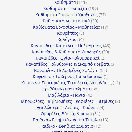
111
προϊόντα
Καθίσματα
111
προϊόντα
199
Καθίσματα - Τραπέζια
199
προϊόντα
77
Καθίσματα Γραφείου-Υποδοχής
77
30
προϊόντα
Καθίσματα Διευθυντικά
30
προϊόντα
17
Καθίσματα Εργασίας - Μαθητείας
17
5
προϊόντα
Καθρέπτες
5
4
προϊόντα
Καλόγεροι
4
προϊόντα
48
Καναπέδες - Καρέκλες - Πολυθρόνες
48
30
προϊόντα
Καναπέδες & Καθίσματα Υποδοχής
30
2
προϊόντα
Καναπέδες Γωνία-Πολυμορφικοί
2
προϊόντα
3
Καναπέδες-Πολυθρόνες & Σκαμπό Κρεβάτι
3
34
προϊόντ
Καναπέδες-Πολυθρόνες-Σαλόνια
34
προϊόντα
1
Καφενείου-Ταβέρνας Παραδοσιακά
1
προϊόν
11
Κομοδίνα-Συρταριέρες-Τουαλέτες-Ντουλάπες
11
38
προϊόν
Κρεβάτια-Υποστρώματα
38
43
προϊόντα
Μαξιλάρια - Πανιά
43
προϊόντα
8
Μπουφέδες - Βιβλιοθήκες - Ραφιέρες - Βιτρίνες
8
4
προϊό
Ξαπλώστρες - Αιώρες - Κούνιες
4
31
προϊόντα
Ομπρέλες-Βάσεις-Κιόσκια
31
προϊόντα
13
Παιδικά - Εφηβικά - Λοιπά Έπιπλα
13
13
προϊόντα
Παιδικό - Εφηβικό Δωμάτιο
13
1
προϊόντα