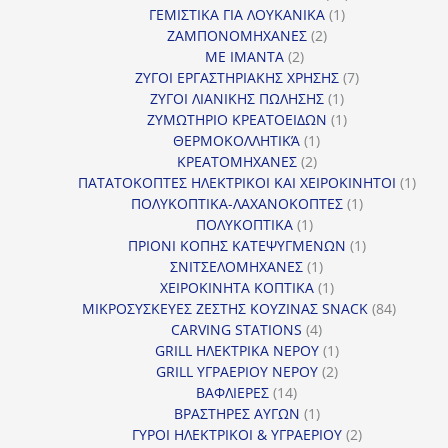
1
προϊόντα
ΓΕΜΙΣΤΙΚΑ ΓΙΑ ΛΟΥΚΑΝΙΚΑ
1
2
προϊόν
ΖΑΜΠΟΝΟΜΗΧΑΝΕΣ
2
2
προϊόντα
ΜΕ ΙΜΑΝΤΑ
2
προϊόντα
7
ΖΥΓΟΙ ΕΡΓΑΣΤΗΡΙΑΚΗΣ ΧΡΗΣΗΣ
7
1
προϊόντα
ΖΥΓΟΙ ΛΙΑΝΙΚΗΣ ΠΩΛΗΣΗΣ
1
προϊόν
1
ΖΥΜΩΤΗΡΙΟ ΚΡΕΑΤΟΕΙΔΩΝ
1
1
προϊόν
ΘΕΡΜΟΚΟΛΛΗΤΙΚΆ
1
2
προϊόν
ΚΡΕΑΤΟΜΗΧΑΝΕΣ
2
προϊόντα
1
ΠΑΤΑΤΟΚΟΠΤΕΣ ΗΛΕΚΤΡΙΚΟΙ ΚΑΙ ΧΕΙΡΟΚΙΝΗΤΟΙ
1
1
προϊ
ΠΟΛΥΚΟΠΤΙΚΑ-ΛΑΧΑΝΟΚΟΠΤΕΣ
1
1
προϊόν
ΠΟΛΥΚΟΠΤΙΚΑ
1
προϊόν
1
ΠΡΙΟΝΙ ΚΟΠΗΣ ΚΑΤΕΨΥΓΜΕΝΩΝ
1
1
προϊόν
ΣΝΙΤΣΕΛΟΜΗΧΑΝΕΣ
1
προϊόν
1
ΧΕΙΡΟΚΙΝΗΤΑ ΚΟΠΤΙΚΑ
1
προϊόν
84
ΜΙΚΡΟΣΥΣΚΕΥΕΣ ΖΕΣΤΗΣ ΚΟΥΖΙΝΑΣ SNACK
84
4
προϊόντ
CARVING STATIONS
4
προϊόντα
1
GRILL ΗΛΕΚΤΡΙΚΑ ΝΕΡΟΥ
1
2
προϊόν
GRILL ΥΓΡΑΕΡΙΟΥ ΝΕΡΟΥ
2
14
προϊόντα
ΒΑΦΛΙΕΡΕΣ
14
προϊόντα
1
ΒΡΑΣΤΗΡΕΣ ΑΥΓΩΝ
1
προϊόν
2
ΓΥΡΟΙ ΗΛΕΚΤΡΙΚΟΙ & ΥΓΡΑΕΡΙΟΥ
2