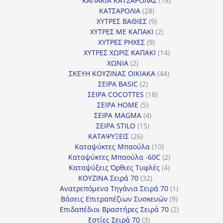
ΚΑΠΑΚΙΑ ΚΑΤΣΑΡΟΛΑΣ
18
28
προϊόντα
ΚΑΤΣΑΡΟΛΙΑ
28
προϊόντα
9
ΧΥΤΡΕΣ ΒΑΘΙΕΣ
9
προϊόντα
2
ΧΥΤΡΕΣ ΜΕ ΚΑΠΑΚΙ
2
9
προϊόντα
ΧΥΤΡΕΣ ΡΗΧΕΣ
9
προϊόντα
14
ΧΥΤΡΕΣ ΧΩΡΙΣ ΚΑΠΑΚΙ
14
2
προϊόντα
ΧΩΝΙΑ
2
προϊόντα
44
ΣΚΕΥΗ ΚΟΥΖΙΝΑΣ ΟΙΚΙΑΚΑ
44
2
προϊόντα
ΣΕΙΡΑ BASIC
2
προϊόντα
18
ΣΕΙΡΑ COCOTTES
18
5
προϊόντα
ΣΕΙΡΑ HOME
5
προϊόντα
4
ΣΕΙΡΑ MAGMA
4
15
προϊόντα
ΣΕΙΡΑ STILO
15
26
προϊόντα
ΚΑΤΑΨΥΞΕΙΣ
26
προϊόντα
10
Καταψύκτες Μπαούλα
10
προϊόντα
2
Καταψύκτες Μπαούλα -60C
2
4
προϊόντα
Καταψύξεις Όρθιες Τυφλές
4
32
προϊόντα
ΚΟΥΖΙΝΑ Σειρά 70
32
προϊόντα
1
Ανατρεπόμενα Τηγάνια Σειρά 70
1
9
προϊόν
Βάσεις Επιτραπέζιων Συσκευών
9
προϊόντα
2
Επιδαπέδιοι Βραστήρες Σειρά 70
2
3
προϊόντα
Εστίες Σειρά 70
3