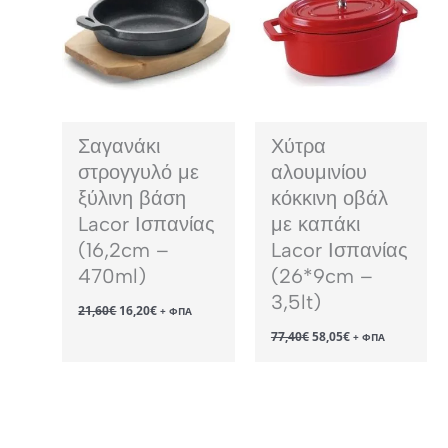
Σαγανάκι
Χύτρα
στρογγυλό με
αλουμινίου
ξύλινη βάση
κόκκινη οβάλ
Lacor Ισπανίας
με καπάκι
(16,2cm –
Lacor Ισπανίας
470ml)
(26*9cm –
3,5lt)
Original
Η
21,60
€
16,20
€
+ ΦΠΑ
price
τρέχουσα
Original
Η
77,40
€
58,05
€
was:
τιμή
+ ΦΠΑ
price
τρέχουσα
21,60€.
είναι:
was:
τιμή
16,20€.
77,40€.
είναι:
58,05€.