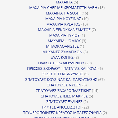
προϊόντα
6
ΜΑΧΑΙΡΙΑ
6
προϊόντα
13
ΜΑΧΑΙΡΙΑ CHEF ΜΕ ΧΡΩΜΑΤΙΣΤΗ ΛΑΒΗ
13
16
προϊόντ
ΜΑΧΑΙΡΙΑ ΓΙΑ SUSHI
16
προϊόντα
10
ΜΑΧΑΙΡΙΑ ΚΟΥΖΙΝΑΣ
10
10
προϊόντα
ΜΑΧΑΙΡΙΑ ΚΡΕΑΤΟΣ
10
προϊόντα
7
ΜΑΧΑΙΡΙΑ ΞΕΚΟΚΚΑΛΙΣΜΑΤΟΣ
7
1
προϊόντα
ΜΑΧΑΙΡΙΑ ΤΥΡΙΟΥ
1
προϊόν
3
ΜΑΧΑΙΡΙΑ ΨΩΜΙΟΥ
3
1
προϊόντα
ΜΗΛΟΚΑΘΑΡΙΣΤΕΣ
1
προϊόν
5
ΜΗΧΑΝΕΣ ΖΥΜΑΡΙΚΩΝ
5
8
προϊόντα
ΞΥΛΑ ΚΟΠΗΣ
8
προϊόντα
20
ΠΛΑΚΕΣ ΠΟΛΥΑΙΘΥΛΕΝΙΟΥ
20
προϊόντα
6
ΠΡΕΣΣΕΣ ΣΚΟΡΔΟΥ - ΠΑΤΑΤΑΣ ΚΑΙ ΓΟΥΔΙ
6
9
προϊόντα
ΡΟΔΕΣ ΠΙΤΣΑΣ & ΖΥΜΗΣ
9
προϊόντα
67
ΣΠΑΤΟΥΛΕΣ ΚΟΥΖΙΝΑΣ ΚΑΙ ΠΑΡΟΥΣΙΑΣΗΣ
67
6
προϊόντ
ΣΠΑΤΟΥΛΕΣ NYLON
6
προϊόντα
14
ΣΠΑΤΟΥΛΕΣ ΖΑΧΑΡΟΠΛΑΣΤΙΚΗΣ
14
5
προϊόντα
ΣΠΑΤΟΥΛΕΣ ΙΣΙΕΣ ΜΑΚΡΙΕΣ
5
2
προϊόντα
ΣΠΑΤΟΥΛΕΣ ΞΥΛΙΝΕΣ
2
προϊόντα
22
ΤΡΙΦΤΕΣ ΑΝΟΞΕΙΔΩΤΟΙ
22
προϊόντα
2
ΤΡΥΦΕΡΟΠΟΙΗΤΕΣ ΚΡΕΑΤΟΣ ΜΠΑΤΕΣ ΣΦΥΡΙΑ
2
2
προϊόν