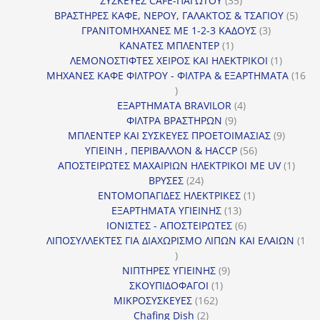
ΣΥΣΚΕΥΕΣ CAFE-ΠΑΓΩΤΟΥ
35
προϊόντα
5
ΒΡΑΣΤΗΡΕΣ ΚΑΦΕ, ΝΕΡΟΥ, ΓΑΛΑΚΤΟΣ & ΤΣΑΓΙΟΥ
5
3
προϊ
ΓΡΑΝΙΤΟΜΗΧΑΝΕΣ ΜΕ 1-2-3 ΚΑΔΟΥΣ
3
1
προϊόντα
ΚΑΝΑΤΕΣ ΜΠΛΕΝΤΕΡ
1
προϊόν
1
ΛΕΜΟΝΟΣΤΙΦΤΕΣ ΧΕΙΡΟΣ ΚΑΙ ΗΛΕΚΤΡΙΚΟΙ
1
προϊόν
ΜΗΧΑΝΕΣ ΚΑΦΕ ΦΙΛΤΡΟΥ - ΦΙΛΤΡΑ & ΕΞΑΡΤΗΜΑΤΑ
16
16
προϊόντα
4
ΕΞΑΡΤΗΜΑΤΑ BRAVILOR
4
9
προϊόντα
ΦΙΛΤΡΑ ΒΡΑΣΤΗΡΩΝ
9
προϊόντα
9
ΜΠΛΕΝΤΕΡ ΚΑΙ ΣΥΣΚΕΥΕΣ ΠΡΟΕΤΟΙΜΑΣΙΑΣ
9
56
προϊόντ
ΥΓΙΕΙΝΗ , ΠΕΡΙΒΑΛΛΟΝ & HACCP
56
προϊόντα
1
ΑΠΟΣΤΕΙΡΩΤΕΣ ΜΑΧΑΙΡΙΩΝ ΗΛΕΚΤΡΙΚΟΙ ΜΕ UV
1
24
προϊό
ΒΡΥΣΕΣ
24
προϊόντα
1
ΕΝΤΟΜΟΠΑΓΙΔΕΣ ΗΛΕΚΤΡΙΚΕΣ
1
13
προϊόν
ΕΞΑΡΤΗΜΑΤΑ ΥΓΙΕΙΝΗΣ
13
προϊόντα
6
ΙΟΝΙΣΤΕΣ - ΑΠΟΣΤΕΙΡΩΤΕΣ
6
προϊόντα
ΛΙΠΟΣΥΛΛΕΚΤΕΣ ΓΙΑ ΔΙΑΧΩΡΙΣΜΟ ΛΙΠΩΝ ΚΑΙ ΕΛΑΙΩΝ
1
1
προϊόν
9
ΝΙΠΤΗΡΕΣ ΥΓΙΕΙΝΗΣ
9
1
προϊόντα
ΣΚΟΥΠΙΔΟΦΑΓΟΙ
1
162
προϊόν
ΜΙΚΡΟΣΥΣΚΕΥΕΣ
162
2
προϊόντα
Chafing Dish
2