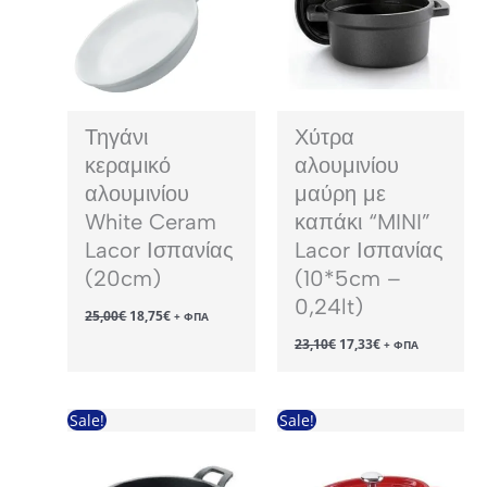
Τηγάνι
Χύτρα
κεραμικό
αλουμινίου
αλουμινίου
μαύρη με
White Ceram
καπάκι “MINI”
Lacor Ισπανίας
Lacor Ισπανίας
(20cm)
(10*5cm –
0,24lt)
Original
Η
25,00
€
18,75
€
+ ΦΠΑ
price
τρέχουσα
Original
Η
23,10
€
17,33
€
was:
τιμή
+ ΦΠΑ
price
τρέχουσα
25,00€.
είναι:
was:
τιμή
18,75€.
23,10€.
είναι:
17,33€.
Sale!
Sale!