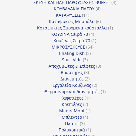
προϊόν
4
ΣΚΕΥΗ ΚΑΙ ΕΙΔΗ ΠΑΡΟΥΣΙΑΣΗΣ BUFFET
4
4
προϊόντα
ΚΟΥΒΑΔΑΚΙΑ ΠΑΓΟΥ
4
11
προϊόντα
ΚΑΤΑΨΥΞΕΙΣ
11
προϊόντα
6
Καταψύκτες Μπαούλα
6
προϊόντα
1
Καταψύκτες Συρόμενα κρύσταλλα
1
4
προϊόν
ΚΟΥΖΙΝΑ Σειρά 70
4
προϊόντα
1
Κουζίνες Σειρά 70
1
64
προϊόν
ΜΙΚΡΟΣΥΣΚΕΥΕΣ
64
3
προϊόντα
Chafing Dish
3
3
προϊόντα
Sous Vide
3
προϊόντα
3
Αποχυμωτές & Στίφτες
3
3
προϊόντα
Βραστήρες
3
προϊόντα
2
Διανεμητές
2
προϊόντα
2
Εργαλεία Κουζίνας
2
προϊόντα
1
Θερμαινόμενοι διανεμητές
1
1
προϊόν
Καφετιέρες
1
2
προϊόν
Κρεπιέρες
2
προϊόντα
1
Μπαιν Μαρί
1
4
προϊόν
Μπλέντερ
4
3
προϊόντα
Πλατώ
3
προϊόντα
1
Πολυκοπτικά
1
προϊόν
1