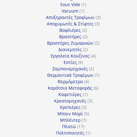
1
προϊόντα
Sous Vide
1
1
προϊόν
Vacuum
1
προϊόν
3
Αποξηραντές Τροφίμων
3
3
προϊόντα
Αποχυμωτές & Στίφτες
3
2
προϊόντα
Βαφλιέρες
2
προϊόντα
2
Βραστήρες
2
προϊόντα
2
Βραστήρες Ζυμαρικών
2
2
προϊόντα
Διανεμητές
2
προϊόντα
4
Εργαλεία Κουζίνας
4
9
προϊόντα
Εστίες
9
προϊόντα
2
Ζαμπονομηχανές
2
προϊόντα
7
Θερμαντικά Τροφίμων
7
4
προϊόντα
Θερμόμετρα
4
προϊόντα
6
Καρότσια Μεταφοράς
6
1
προϊόντα
Καφετιέρες
1
προϊόν
3
Κρεατομηχανές
3
3
προϊόντα
Κρεπιέρες
3
προϊόντα
5
Μπαιν Μαρί
5
7
προϊόντα
Μπλέντερ
7
17
προϊόντα
Πλατώ
17
προϊόντα
1
Πολτοποιητές
1