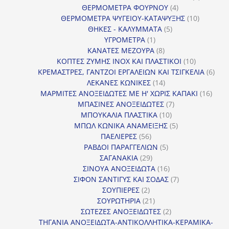
4
προϊόντ
ΘΕΡΜΟΜΕΤΡΑ ΦΟΥΡΝΟΥ
4
προϊόντα
10
ΘΕΡΜΟΜΕΤΡΑ ΨΥΓΕΙΟΥ-ΚΑΤΑΨΥΞΗΣ
10
5
προϊόντα
ΘΗΚΕΣ - ΚΑΛΥΜΜΑΤΑ
5
1
προϊόντα
ΥΓΡΟΜΕΤΡΑ
1
προϊόν
8
ΚΑΝΑΤΕΣ ΜΕΖΟΥΡΑ
8
προϊόντα
10
ΚΟΠΤΕΣ ΖΥΜΗΣ INOX ΚΑΙ ΠΛΑΣΤΙΚΟΙ
10
προϊόντα
6
ΚΡΕΜΑΣΤΡΕΣ, ΓΑΝΤΖΟΙ ΕΡΓΑΛΕΙΩΝ ΚΑΙ ΤΣΙΓΚΕΛΙΑ
6
14
προϊ
ΛΕΚΑΝΕΣ ΚΩΝΙΚΕΣ
14
προϊόντα
16
ΜΑΡΜΙΤΕΣ ΑΝΟΞΕΙΔΩΤΕΣ ΜΕ Η' ΧΩΡΙΣ ΚΑΠΑΚΙ
16
7
προϊ
ΜΠΑΣΙΝΕΣ ΑΝΟΞΕΙΔΩΤΕΣ
7
10
προϊόντα
ΜΠΟΥΚΑΛΙΑ ΠΛΑΣΤΙΚΑ
10
προϊόντα
5
ΜΠΩΛ ΚΩΝΙΚΑ ΑΝΑΜΕΙΞΗΣ
5
56
προϊόντα
ΠΑΕΛΙΕΡΕΣ
56
προϊόντα
5
ΡΑΒΔΟΙ ΠΑΡΑΓΓΕΛΙΩΝ
5
29
προϊόντα
ΣΑΓΑΝΑΚΙΑ
29
προϊόντα
16
ΣΙΝΟΥΑ ΑΝΟΞΕΙΔΩΤΑ
16
προϊόντα
7
ΣΙΦΟΝ ΣΑΝΤΙΓΥΣ ΚΑΙ ΣΟΔΑΣ
7
2
προϊόντα
ΣΟΥΠΙΕΡΕΣ
2
προϊόντα
21
ΣΟΥΡΩΤΗΡΙΑ
21
προϊόντα
2
ΣΩΤΕΖΕΣ ΑΝΟΞΕΙΔΩΤΕΣ
2
προϊόντα
ΤΗΓΑΝΙΑ ΑΝΟΞΕΙΔΩΤΑ-ΑΝΤΙΚΟΛΛΗΤΙΚΑ-ΚΕΡΑΜΙΚΑ-