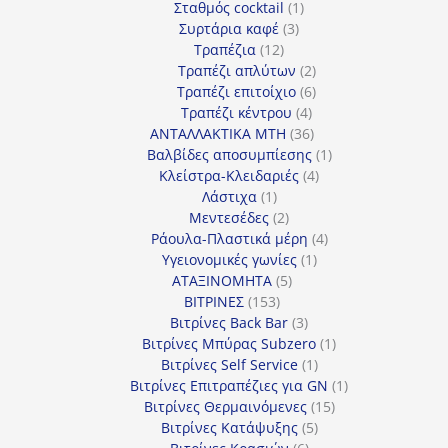
προϊόν
1
Σταθμός cocktail
1
3
προϊόν
Συρτάρια καφέ
3
12
προϊόντα
Τραπέζια
12
προϊόντα
2
Τραπέζι απλύτων
2
προϊόντα
6
Τραπέζι επιτοίχιο
6
4
προϊόντα
Τραπέζι κέντρου
4
προϊόντα
36
ΑΝΤΑΛΛΑΚΤΙΚΑ MTH
36
προϊόντα
1
Βαλβίδες αποσυμπίεσης
1
4
προϊόν
Κλείστρα-Κλειδαριές
4
1
προϊόντα
Λάστιχα
1
προϊόν
2
Μεντεσέδες
2
προϊόντα
4
Ράουλα-Πλαστικά μέρη
4
1
προϊόντα
Υγειονομικές γωνίες
1
5
προϊόν
ΑΤΑΞΙΝΟΜΗΤΑ
5
153
προϊόντα
ΒΙΤΡΙΝΕΣ
153
προϊόντα
3
Βιτρίνες Back Bar
3
προϊόντα
1
Βιτρίνες Mπύρας Subzero
1
1
προϊόν
Βιτρίνες Self Service
1
προϊόν
1
Βιτρίνες Επιτραπέζιες για GN
1
15
προϊόν
Βιτρίνες Θερμαινόμενες
15
5
προϊόντα
Βιτρίνες Κατάψυξης
5
6
προϊόντα