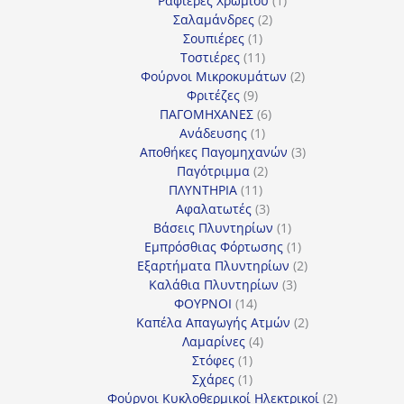
Ραφιέρες Χρωμίου
1
2
προϊόν
Σαλαμάνδρες
2
1
προϊόντα
Σουπιέρες
1
προϊόν
11
Τοστιέρες
11
προϊόντα
2
Φούρνοι Μικροκυμάτων
2
9
προϊόντα
Φριτέζες
9
προϊόντα
6
ΠΑΓΟΜΗΧΑΝΕΣ
6
1
προϊόντα
Ανάδευσης
1
προϊόν
3
Αποθήκες Παγομηχανών
3
2
προϊόντα
Παγότριμμα
2
11
προϊόντα
ΠΛΥΝΤΗΡΙΑ
11
προϊόντα
3
Αφαλατωτές
3
προϊόντα
1
Βάσεις Πλυντηρίων
1
προϊόν
1
Εμπρόσθιας Φόρτωσης
1
προϊόν
2
Εξαρτήματα Πλυντηρίων
2
3
προϊόντα
Καλάθια Πλυντηρίων
3
14
προϊόντα
ΦΟΥΡΝΟΙ
14
προϊόντα
2
Καπέλα Απαγωγής Ατμών
2
4
προϊόντα
Λαμαρίνες
4
1
προϊόντα
Στόφες
1
προϊόν
1
Σχάρες
1
προϊόν
2
Φούρνοι Κυκλοθερμικοί Ηλεκτρικοί
2