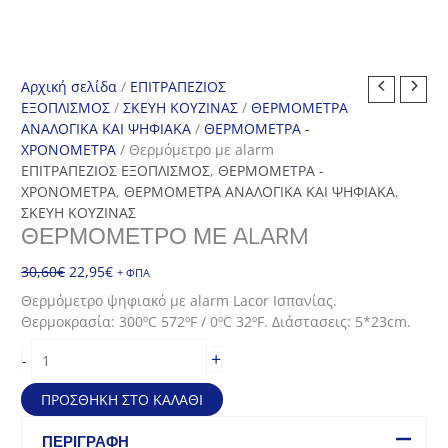
Αρχική σελίδα
/
ΕΠΙΤΡΑΠΕΖΙΟΣ
ΕΞΟΠΛΙΣΜΟΣ
/
ΣΚΕΥΗ ΚΟΥΖΙΝΑΣ
/
ΘΕΡΜΟΜΕΤΡΑ
ΑΝΑΛΟΓΙΚΑ ΚΑΙ ΨΗΦΙΑΚΑ
/
ΘΕΡΜΟΜΕΤΡΑ -
ΧΡΟΝΟΜΕΤΡΑ
/ Θερμόμετρο με alarm
ΕΠΙΤΡΑΠΕΖΙΟΣ ΕΞΟΠΛΙΣΜΟΣ
,
ΘΕΡΜΟΜΕΤΡΑ -
ΧΡΟΝΟΜΕΤΡΑ
,
ΘΕΡΜΟΜΕΤΡΑ ΑΝΑΛΟΓΙΚΑ ΚΑΙ ΨΗΦΙΑΚΑ
,
ΣΚΕΥΗ ΚΟΥΖΙΝΑΣ
ΘΕΡΜΌΜΕΤΡΟ ΜΕ ALARM
Original
Η
30,60
€
22,95
€
+ ΦΠΑ
price
τρέχουσα
Θερμόμετρο ψηφιακό με alarm Lacor Ισπανίας.
was:
τιμή
Θερμοκρασία: 300ºC 572ºF / 0ºC 32ºF. Διάστασεις: 5*23cm.
30,60€.
είναι:
Θερμόμετρο
22,95€.
+
-
με
alarm
ΠΡΟΣΘΉΚΗ ΣΤΟ ΚΑΛΆΘΙ
ποσότητα
ΠΕΡΙΓΡΑΦΉ