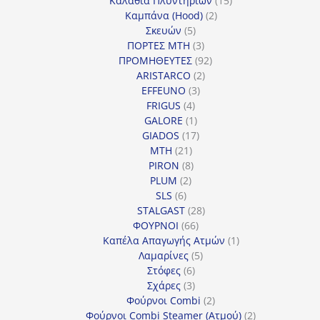
Καλάθια Πλυντηρίων
15
2
προϊόντα
Καμπάνα (Hood)
2
5
προϊόντα
Σκευών
5
προϊόντα
3
ΠΟΡΤΕΣ MTH
3
προϊόντα
92
ΠΡΟΜΗΘΕΥΤΕΣ
92
2
προϊόντα
ARISTARCO
2
3
προϊόντα
EFFEUNO
3
4
προϊόντα
FRIGUS
4
προϊόντα
1
GALORE
1
προϊόν
17
GIADOS
17
21
προϊόντα
MTH
21
προϊόντα
8
PIRON
8
2
προϊόντα
PLUM
2
6
προϊόντα
SLS
6
προϊόντα
28
STALGAST
28
66
προϊόντα
ΦΟΥΡΝΟΙ
66
προϊόντα
1
Καπέλα Απαγωγής Ατμών
1
5
προϊόν
Λαμαρίνες
5
6
προϊόντα
Στόφες
6
προϊόντα
3
Σχάρες
3
προϊόντα
2
Φούρνοι Combi
2
προϊόντα
2
Φούρνοι Combi Steamer (Ατμού)
2