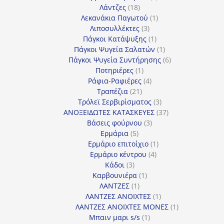
18
προϊόντα
Λάντζες
18
προϊόντα
1
Λεκανάκια Παγωτού
1
3
προϊόν
Λιποσυλλέκτες
3
προϊόντα
1
Πάγκοι Κατάψυξης
1
προϊόν
1
Πάγκοι Ψυγεία Σαλατών
1
προϊόν
6
Πάγκοι Ψυγεία Συντήρησης
6
1
προϊόντα
Ποτηριέρες
1
προϊόν
4
Ράφια-Ραφιέρες
4
21
προϊόντα
Τραπέζια
21
προϊόντα
3
Τρόλεϊ Σερβιρίσματος
3
προϊόντα
37
ΑΝΟΞΕΙΔΩΤΕΣ ΚΑΤΑΣΚΕΥΕΣ
37
3
προϊόντα
Βάσεις φούρνου
3
5
προϊόντα
Ερμάρια
5
προϊόντα
1
Ερμάριο επιτοίχιο
1
4
προϊόν
Ερμάριο κέντρου
4
3
προϊόντα
Κάδοι
3
προϊόντα
1
Καρβουνιέρα
1
1
προϊόν
ΛΑΝΤΖΕΣ
1
προϊόν
1
ΛΑΝΤΖΕΣ ΑΝΟΙΧΤΕΣ
1
προϊόν
1
ΛΑΝΤΖΕΣ ΑΝΟΙΧΤΕΣ ΜΟΝΕΣ
1
1
προϊόν
Μπαιν μαρι s/s
1