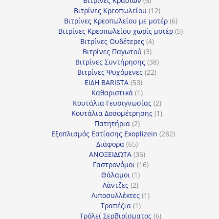
Βιτρίνες Κρασιών
6
προϊόντα
12
Βιτρίνες Κρεοπωλείου
12
προϊόντα
6
Βιτρίνες Κρεοπωλείου με μοτέρ
6
προϊόντα
5
Βιτρίνες Κρεοπωλείου χωρίς μοτέρ
5
4
προϊόντα
Βιτρίνες Ουδέτερες
4
3
προϊόντα
Βιτρίνες Παγωτού
3
προϊόντα
38
Βιτρίνες Συντήρησης
38
22
προϊόντα
Βιτρίνες Ψυχόμενες
22
53
προϊόντα
ΕΙΔΗ BARISTA
53
προϊόντα
1
Καθαριστικά
1
προϊόν
2
Κουτάλια Γευσιγνωσίας
2
προϊόντα
1
Κουτάλια Δοσομέτρησης
1
2
προϊόν
Πατητήρια
2
προϊόντα
282
Εξοπλισμός Εστίασης Exoplizein
282
65
προϊόντα
Διάφορα
65
προϊόντα
36
ΑΝΟΞΕΙΔΩΤΑ
36
προϊόντα
16
Γαστρονόμοι
16
1
προϊόντα
Θάλαμοι
1
2
προϊόν
Λάντζες
2
προϊόντα
1
Λιποσυλλέκτες
1
1
προϊόν
Τραπέζια
1
προϊόν
6
Τρόλεϊ Σερβιρίσματος
6