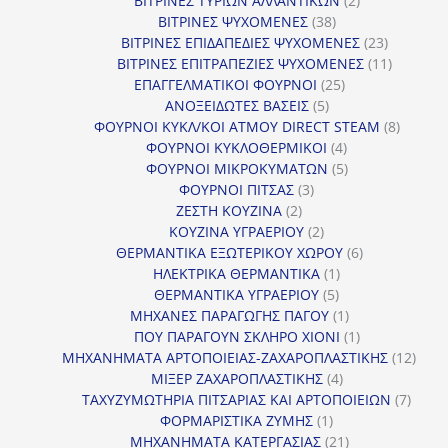
ΒΙΤΡΙΝΕΣ ΤΥΡΙΩΝ ΑΛΛΑΝΤΙΚΩΝ
2
38
προϊόντα
ΒΙΤΡΙΝΕΣ ΨΥΧΟΜΕΝΕΣ
38
προϊόντα
23
ΒΙΤΡΙΝΕΣ ΕΠΙΔΑΠΕΔΙΕΣ ΨΥΧΟΜΕΝΕΣ
23
προϊόντα
11
ΒΙΤΡΙΝΕΣ ΕΠΙΤΡΑΠΕΖΙΕΣ ΨΥΧΟΜΕΝΕΣ
11
25
προϊόντ
ΕΠΑΓΓΕΛΜΑΤΙΚΟΙ ΦΟΥΡΝΟΙ
25
5
προϊόντα
ΑΝΟΞΕΙΔΩΤΕΣ ΒΑΣΕΙΣ
5
προϊόντα
8
ΦΟΥΡΝΟΙ ΚΥΚΛ/ΚΟΙ ΑΤΜΟΥ DIRECT STEAM
8
4
προϊόν
ΦΟΥΡΝΟΙ ΚΥΚΛΟΘΕΡΜΙΚΟΙ
4
προϊόντα
5
ΦΟΥΡΝΟΙ ΜΙΚΡΟΚΥΜΑΤΩΝ
5
3
προϊόντα
ΦΟΥΡΝΟΙ ΠΙΤΣΑΣ
3
2
προϊόντα
ΖΕΣΤΗ ΚΟΥΖΙΝΑ
2
προϊόντα
2
ΚΟΥΖΙΝΑ ΥΓΡΑΕΡΙΟΥ
2
προϊόντα
6
ΘΕΡΜΑΝΤΙΚΑ ΕΞΩΤΕΡΙΚΟΥ ΧΩΡΟΥ
6
1
προϊόντα
ΗΛΕΚΤΡΙΚΑ ΘΕΡΜΑΝΤΙΚΑ
1
5
προϊόν
ΘΕΡΜΑΝΤΙΚΑ ΥΓΡΑΕΡΙΟΥ
5
προϊόντα
1
ΜΗΧΑΝΕΣ ΠΑΡΑΓΩΓΗΣ ΠΑΓΟΥ
1
προϊόν
1
ΠΟΥ ΠΑΡΑΓΟΥΝ ΣΚΛΗΡΟ ΧΙΟΝΙ
1
προϊόν
12
ΜΗΧΑΝΗΜΑΤΑ ΑΡΤΟΠΟΙΕΙΑΣ-ΖΑΧΑΡΟΠΛΑΣΤΙΚΗΣ
12
4
προϊ
ΜΙΞΕΡ ΖΑΧΑΡΟΠΛΑΣΤΙΚΗΣ
4
προϊόντα
7
ΤΑΧΥΖΥΜΩΤΗΡΙΑ ΠΙΤΣΑΡΙΑΣ ΚΑΙ ΑΡΤΟΠΟΙΕΙΩΝ
7
1
προϊό
ΦΟΡΜΑΡΙΣΤΙΚΑ ΖΥΜΗΣ
1
προϊόν
21
ΜΗΧΑΝΗΜΑΤΑ ΚΑΤΕΡΓΑΣΙΑΣ
21