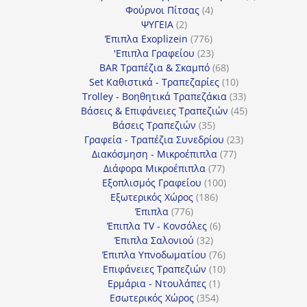
4
προϊόντα
Φούρνοι Πίτσας
4
2
προϊόντα
ΨΥΓΕΙΑ
2
προϊόντα
776
Έπιπλα Exoplizein
776
προϊόντα
23
'Επιπλα Γραφείου
23
προϊόντα
68
BAR Τραπέζια & Σκαμπό
68
προϊόντα
10
Set Καθιστικά - Τραπεζαρίες
10
προϊόντα
33
Trolley - Βοηθητικά Τραπεζάκια
33
προϊόντα
45
Βάσεις & Επιφάνειες Τραπεζιών
45
35
προϊόντα
Βάσεις Τραπεζιών
35
προϊόντα
23
Γραφεία - Τραπέζια Συνεδρίου
23
77
προϊόντα
Διακόσμηση - Μικροέπιπλα
77
77
προϊόντα
Διάφορα Μικροέπιπλα
77
προϊόντα
100
Εξοπλισμός Γραφείου
100
186
προϊόντα
Εξωτερικός Χώρος
186
776
προϊόντα
Έπιπλα
776
προϊόντα
6
Έπιπλα TV - Κονσόλες
6
32
προϊόντα
Έπιπλα Σαλονιού
32
προϊόντα
76
Έπιπλα Υπνοδωματίου
76
10
προϊόντα
Επιφάνειες Τραπεζιών
10
1
προϊόντα
Ερμάρια - Ντουλάπες
1
354
προϊόν
Εσωτερικός Χώρος
354