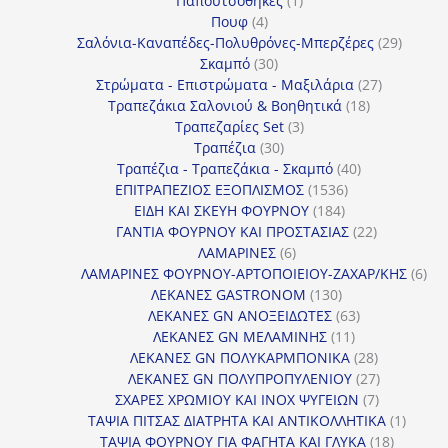
Παπουτσοθήκες
1
4
προϊόν
Πουφ
4
προϊόντα
29
Σαλόνια-Καναπέδες-Πολυθρόνες-Μπερζέρες
29
30
προϊόν
Σκαμπό
30
προϊόντα
27
Στρώματα - Επιστρώματα - Μαξιλάρια
27
18
προϊόντα
Τραπεζάκια Σαλονιού & Βοηθητικά
18
3
προϊόντα
Τραπεζαρίες Set
3
30
προϊόντα
Τραπέζια
30
προϊόντα
40
Τραπέζια - Τραπεζάκια - Σκαμπό
40
1536
προϊόντα
ΕΠΙΤΡΑΠΕΖΙΟΣ ΕΞΟΠΛΙΣΜΟΣ
1536
184
προϊόντα
ΕΙΔΗ ΚΑΙ ΣΚΕΥΗ ΦΟΥΡΝΟΥ
184
προϊόντα
22
ΓΑΝΤΙΑ ΦΟΥΡΝΟΥ ΚΑΙ ΠΡΟΣΤΑΣΙΑΣ
22
6
προϊόντα
ΛΑΜΑΡΙΝΕΣ
6
προϊόντα
6
ΛΑΜΑΡΙΝΕΣ ΦΟΥΡΝΟΥ-ΑΡΤΟΠΟΙΕΙΟΥ-ΖΑΧΑΡ/ΚΗΣ
6
130
προ
ΛΕΚΑΝΕΣ GASTRONOM
130
προϊόντα
63
ΛΕΚΑΝΕΣ GN ΑΝΟΞΕΙΔΩΤΕΣ
63
11
προϊόντα
ΛΕΚΑΝΕΣ GN ΜΕΛΑΜΙΝΗΣ
11
προϊόντα
28
ΛΕΚΑΝΕΣ GN ΠΟΛΥΚΑΡΜΠΟΝΙΚΑ
28
προϊόντα
27
ΛΕΚΑΝΕΣ GN ΠΟΛΥΠΡΟΠΥΛΕΝΙΟΥ
27
7
προϊόντα
ΣΧΑΡΕΣ ΧΡΩΜΙΟΥ ΚΑΙ INOX ΨΥΓΕΙΩΝ
7
προϊόντα
1
ΤΑΨΙΑ ΠΙΤΣΑΣ ΔΙΑΤΡΗΤΑ ΚΑΙ ΑΝΤΙΚΟΛΛΗΤΙΚΑ
1
18
προϊόν
ΤΑΨΙΑ ΦΟΥΡΝΟΥ ΓΙΑ ΦΑΓΗΤΑ ΚΑΙ ΓΛΥΚΑ
18