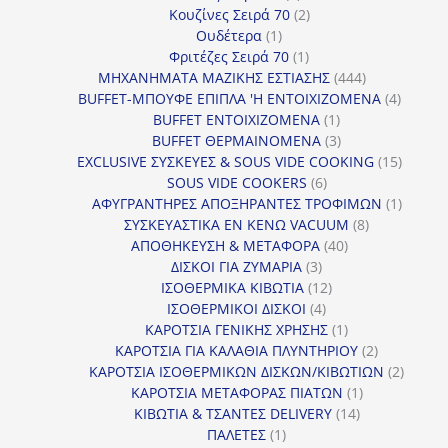
προϊόντα
2
Κουζίνες Σειρά 70
2
1
προϊόντα
Ουδέτερα
1
προϊόν
1
Φριτέζες Σειρά 70
1
προϊόν
444
ΜΗΧΑΝΗΜΑΤΑ ΜΑΖΙΚΗΣ ΕΣΤΙΑΣΗΣ
444
προϊόντα
4
BUFFET-ΜΠΟΥΦΕ ΕΠΙΠΛΑ 'Η ΕΝΤΟΙΧΙΖΟΜΕΝΑ
4
1
προϊόν
BUFFET ΕΝΤΟΙΧΙΖΟΜΕΝΑ
1
προϊόν
3
BUFFET ΘΕΡΜΑΙΝΟΜΕΝΑ
3
προϊόντα
15
EXCLUSIVE ΣΥΣΚΕΥΕΣ & SOUS VIDE COOKING
15
6
προϊόν
SOUS VIDE COOKERS
6
προϊόντα
1
ΑΦΥΓΡΑΝΤΗΡΕΣ ΑΠΟΞΗΡΑΝΤΕΣ ΤΡΟΦΙΜΩΝ
1
8
προϊόν
ΣΥΣΚΕΥΑΣΤΙΚΑ ΕΝ ΚΕΝΩ VACUUM
8
40
προϊόντα
ΑΠΟΘΗΚΕΥΣΗ & ΜΕΤΑΦΟΡΑ
40
3
προϊόντα
ΔΙΣΚΟΙ ΓΙΑ ΖΥΜΑΡΙΑ
3
προϊόντα
12
ΙΣΟΘΕΡΜΙΚΑ ΚΙΒΩΤΙΑ
12
4
προϊόντα
ΙΣΟΘΕΡΜΙΚΟΙ ΔΙΣΚΟΙ
4
προϊόντα
1
ΚΑΡΟΤΣΙΑ ΓΕΝΙΚΗΣ ΧΡΗΣΗΣ
1
προϊόν
2
ΚΑΡΟΤΣΙΑ ΓΙΑ ΚΑΛΑΘΙΑ ΠΛΥΝΤΗΡΙΟΥ
2
προϊόντα
2
ΚΑΡΟΤΣΙΑ ΙΣΟΘΕΡΜΙΚΩΝ ΔΙΣΚΩΝ/ΚΙΒΩΤΙΩΝ
2
1
προϊόν
ΚΑΡΟΤΣΙΑ ΜΕΤΑΦΟΡΑΣ ΠΙΑΤΩΝ
1
14
προϊόν
ΚΙΒΩΤΙΑ & ΤΣΑΝΤΕΣ DELIVERY
14
1
προϊόντα
ΠΑΛΕΤΕΣ
1