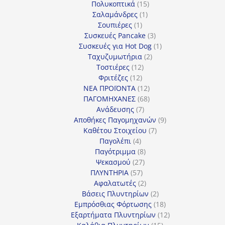
προϊόν
15
Πολυκοπτικά
15
1
προϊόντα
Σαλαμάνδρες
1
1
προϊόν
Σουπιέρες
1
προϊόν
3
Συσκευές Pancake
3
προϊόντα
1
Συσκευές για Hot Dog
1
2
προϊόν
Ταχυζυμωτήρια
2
12
προϊόντα
Τοστιέρες
12
12
προϊόντα
Φριτέζες
12
προϊόντα
12
ΝΕΑ ΠΡΟΪΟΝΤΑ
12
προϊόντα
68
ΠΑΓΟΜΗΧΑΝΕΣ
68
7
προϊόντα
Ανάδευσης
7
προϊόντα
9
Αποθήκες Παγομηχανών
9
7
προϊόντα
Καθέτου Στοιχείου
7
4
προϊόντα
Παγολέπι
4
προϊόντα
8
Παγότριμμα
8
27
προϊόντα
Ψεκασμού
27
57
προϊόντα
ΠΛΥΝΤΗΡΙΑ
57
προϊόντα
2
Αφαλατωτές
2
προϊόντα
2
Βάσεις Πλυντηρίων
2
προϊόντα
18
Εμπρόσθιας Φόρτωσης
18
προϊόντα
12
Εξαρτήματα Πλυντηρίων
12
15
προϊόντα