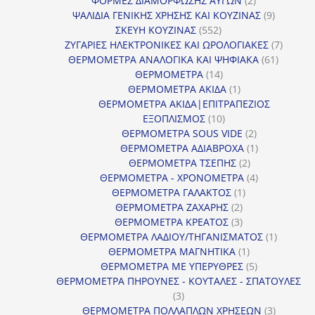
ΦΟΡΜΕΣ ΔΙΑΜΟΡΦΩΣΗΣ ΑΥΓΩΝ
2
προϊόντα
9
ΨΑΛΙΔΙΑ ΓΕΝΙΚΗΣ ΧΡΗΣΗΣ ΚΑΙ ΚΟΥΖΙΝΑΣ
9
552
προϊόντα
ΣΚΕΥΗ ΚΟΥΖΙΝΑΣ
552
προϊόντα
7
ΖΥΓΑΡΙΕΣ ΗΛΕΚΤΡΟΝΙΚΕΣ ΚΑΙ ΩΡΟΛΟΓΙΑΚΕΣ
7
61
προϊόν
ΘΕΡΜΟΜΕΤΡΑ ΑΝΑΛΟΓΙΚΑ ΚΑΙ ΨΗΦΙΑΚΑ
61
14
προϊόντ
ΘΕΡΜΟΜΕΤΡΑ
14
προϊόντα
1
ΘΕΡΜΟΜΕΤΡΑ ΑΚΙΔΑ
1
προϊόν
ΘΕΡΜΟΜΕΤΡΑ ΑΚΙΔΑ|ΕΠΙΤΡΑΠΕΖΙΟΣ
10
ΕΞΟΠΛΙΣΜΟΣ
10
προϊόντα
2
ΘΕΡΜΟΜΕΤΡΑ SOUS VIDE
2
προϊόντα
1
ΘΕΡΜΟΜΕΤΡΑ ΑΔΙΑΒΡΟΧΑ
1
2
προϊόν
ΘΕΡΜΟΜΕΤΡΑ ΤΣΕΠΗΣ
2
προϊόντα
4
ΘΕΡΜΟΜΕΤΡΑ - ΧΡΟΝΟΜΕΤΡΑ
4
1
προϊόντα
ΘΕΡΜΟΜΕΤΡΑ ΓΑΛΑΚΤΟΣ
1
2
προϊόν
ΘΕΡΜΟΜΕΤΡΑ ΖΑΧΑΡΗΣ
2
προϊόντα
3
ΘΕΡΜΟΜΕΤΡΑ ΚΡΕΑΤΟΣ
3
προϊόντα
1
ΘΕΡΜΟΜΕΤΡΑ ΛΑΔΙΟΥ/ΤΗΓΑΝΙΣΜΑΤΟΣ
1
1
προϊόν
ΘΕΡΜΟΜΕΤΡΑ ΜΑΓΝΗΤΙΚΑ
1
προϊόν
5
ΘΕΡΜΟΜΕΤΡΑ ΜΕ ΥΠΕΡΥΘΡΕΣ
5
προϊόντα
ΘΕΡΜΟΜΕΤΡΑ ΠΗΡΟΥΝΕΣ - ΚΟΥΤΑΛΕΣ - ΣΠΑΤΟΥΛΕΣ
3
3
προϊόντα
3
ΘΕΡΜΟΜΕΤΡΑ ΠΟΛΛΑΠΛΩΝ ΧΡΗΣΕΩΝ
3