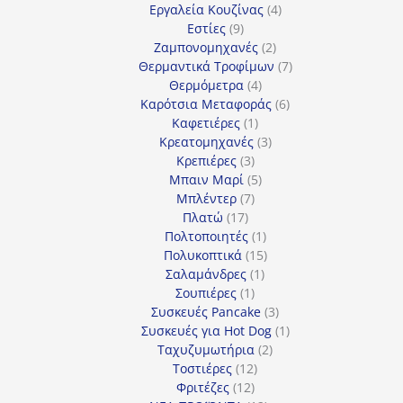
προϊόντα
4
Εργαλεία Κουζίνας
4
9
προϊόντα
Εστίες
9
προϊόντα
2
Ζαμπονομηχανές
2
προϊόντα
7
Θερμαντικά Τροφίμων
7
4
προϊόντα
Θερμόμετρα
4
προϊόντα
6
Καρότσια Μεταφοράς
6
1
προϊόντα
Καφετιέρες
1
προϊόν
3
Κρεατομηχανές
3
3
προϊόντα
Κρεπιέρες
3
προϊόντα
5
Μπαιν Μαρί
5
7
προϊόντα
Μπλέντερ
7
17
προϊόντα
Πλατώ
17
προϊόντα
1
Πολτοποιητές
1
προϊόν
15
Πολυκοπτικά
15
1
προϊόντα
Σαλαμάνδρες
1
1
προϊόν
Σουπιέρες
1
προϊόν
3
Συσκευές Pancake
3
προϊόντα
1
Συσκευές για Hot Dog
1
2
προϊόν
Ταχυζυμωτήρια
2
12
προϊόντα
Τοστιέρες
12
12
προϊόντα
Φριτέζες
12