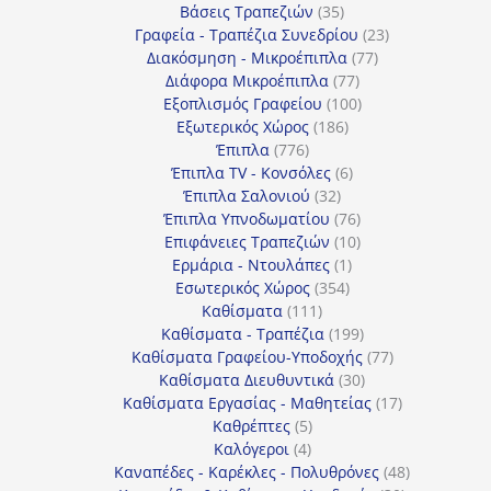
35
προϊόντα
Βάσεις Τραπεζιών
35
προϊόντα
23
Γραφεία - Τραπέζια Συνεδρίου
23
77
προϊόντα
Διακόσμηση - Μικροέπιπλα
77
77
προϊόντα
Διάφορα Μικροέπιπλα
77
προϊόντα
100
Εξοπλισμός Γραφείου
100
186
προϊόντα
Εξωτερικός Χώρος
186
776
προϊόντα
Έπιπλα
776
προϊόντα
6
Έπιπλα TV - Κονσόλες
6
32
προϊόντα
Έπιπλα Σαλονιού
32
προϊόντα
76
Έπιπλα Υπνοδωματίου
76
10
προϊόντα
Επιφάνειες Τραπεζιών
10
1
προϊόντα
Ερμάρια - Ντουλάπες
1
354
προϊόν
Εσωτερικός Χώρος
354
111
προϊόντα
Καθίσματα
111
προϊόντα
199
Καθίσματα - Τραπέζια
199
προϊόντα
77
Καθίσματα Γραφείου-Υποδοχής
77
30
προϊόντα
Καθίσματα Διευθυντικά
30
προϊόντα
17
Καθίσματα Εργασίας - Μαθητείας
17
5
προϊόντα
Καθρέπτες
5
4
προϊόντα
Καλόγεροι
4
προϊόντα
48
Καναπέδες - Καρέκλες - Πολυθρόνες
48