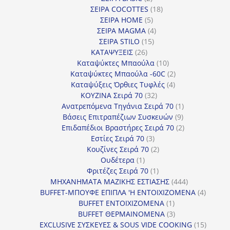
προϊόντα
18
ΣΕΙΡΑ COCOTTES
18
5
προϊόντα
ΣΕΙΡΑ HOME
5
προϊόντα
4
ΣΕΙΡΑ MAGMA
4
15
προϊόντα
ΣΕΙΡΑ STILO
15
26
προϊόντα
ΚΑΤΑΨΥΞΕΙΣ
26
προϊόντα
10
Καταψύκτες Μπαούλα
10
προϊόντα
2
Καταψύκτες Μπαούλα -60C
2
4
προϊόντα
Καταψύξεις Όρθιες Τυφλές
4
32
προϊόντα
ΚΟΥΖΙΝΑ Σειρά 70
32
προϊόντα
1
Ανατρεπόμενα Τηγάνια Σειρά 70
1
9
προϊόν
Βάσεις Επιτραπέζιων Συσκευών
9
προϊόντα
2
Επιδαπέδιοι Βραστήρες Σειρά 70
2
3
προϊόντα
Εστίες Σειρά 70
3
προϊόντα
2
Κουζίνες Σειρά 70
2
1
προϊόντα
Ουδέτερα
1
προϊόν
1
Φριτέζες Σειρά 70
1
προϊόν
444
ΜΗΧΑΝΗΜΑΤΑ ΜΑΖΙΚΗΣ ΕΣΤΙΑΣΗΣ
444
προϊόντα
4
BUFFET-ΜΠΟΥΦΕ ΕΠΙΠΛΑ 'Η ΕΝΤΟΙΧΙΖΟΜΕΝΑ
4
1
προϊόν
BUFFET ΕΝΤΟΙΧΙΖΟΜΕΝΑ
1
προϊόν
3
BUFFET ΘΕΡΜΑΙΝΟΜΕΝΑ
3
προϊόντα
15
EXCLUSIVE ΣΥΣΚΕΥΕΣ & SOUS VIDE COOKING
15