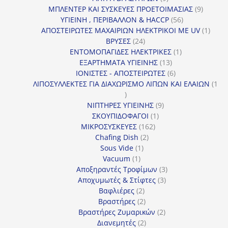
προϊόντα
9
ΜΠΛΕΝΤΕΡ ΚΑΙ ΣΥΣΚΕΥΕΣ ΠΡΟΕΤΟΙΜΑΣΙΑΣ
9
56
προϊόντ
ΥΓΙΕΙΝΗ , ΠΕΡΙΒΑΛΛΟΝ & HACCP
56
προϊόντα
1
ΑΠΟΣΤΕΙΡΩΤΕΣ ΜΑΧΑΙΡΙΩΝ ΗΛΕΚΤΡΙΚΟΙ ΜΕ UV
1
24
προϊό
ΒΡΥΣΕΣ
24
προϊόντα
1
ΕΝΤΟΜΟΠΑΓΙΔΕΣ ΗΛΕΚΤΡΙΚΕΣ
1
13
προϊόν
ΕΞΑΡΤΗΜΑΤΑ ΥΓΙΕΙΝΗΣ
13
προϊόντα
6
ΙΟΝΙΣΤΕΣ - ΑΠΟΣΤΕΙΡΩΤΕΣ
6
προϊόντα
ΛΙΠΟΣΥΛΛΕΚΤΕΣ ΓΙΑ ΔΙΑΧΩΡΙΣΜΟ ΛΙΠΩΝ ΚΑΙ ΕΛΑΙΩΝ
1
1
προϊόν
9
ΝΙΠΤΗΡΕΣ ΥΓΙΕΙΝΗΣ
9
1
προϊόντα
ΣΚΟΥΠΙΔΟΦΑΓΟΙ
1
162
προϊόν
ΜΙΚΡΟΣΥΣΚΕΥΕΣ
162
2
προϊόντα
Chafing Dish
2
1
προϊόντα
Sous Vide
1
1
προϊόν
Vacuum
1
προϊόν
3
Αποξηραντές Τροφίμων
3
3
προϊόντα
Αποχυμωτές & Στίφτες
3
2
προϊόντα
Βαφλιέρες
2
προϊόντα
2
Βραστήρες
2
προϊόντα
2
Βραστήρες Ζυμαρικών
2
2
προϊόντα
Διανεμητές
2