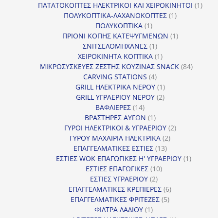
προϊόντα
1
ΠΑΤΑΤΟΚΟΠΤΕΣ ΗΛΕΚΤΡΙΚΟΙ ΚΑΙ ΧΕΙΡΟΚΙΝΗΤΟΙ
1
1
προϊ
ΠΟΛΥΚΟΠΤΙΚΑ-ΛΑΧΑΝΟΚΟΠΤΕΣ
1
1
προϊόν
ΠΟΛΥΚΟΠΤΙΚΑ
1
προϊόν
1
ΠΡΙΟΝΙ ΚΟΠΗΣ ΚΑΤΕΨΥΓΜΕΝΩΝ
1
1
προϊόν
ΣΝΙΤΣΕΛΟΜΗΧΑΝΕΣ
1
προϊόν
1
ΧΕΙΡΟΚΙΝΗΤΑ ΚΟΠΤΙΚΑ
1
προϊόν
84
ΜΙΚΡΟΣΥΣΚΕΥΕΣ ΖΕΣΤΗΣ ΚΟΥΖΙΝΑΣ SNACK
84
4
προϊόντ
CARVING STATIONS
4
προϊόντα
1
GRILL ΗΛΕΚΤΡΙΚΑ ΝΕΡΟΥ
1
2
προϊόν
GRILL ΥΓΡΑΕΡΙΟΥ ΝΕΡΟΥ
2
14
προϊόντα
ΒΑΦΛΙΕΡΕΣ
14
προϊόντα
1
ΒΡΑΣΤΗΡΕΣ ΑΥΓΩΝ
1
προϊόν
2
ΓΥΡΟΙ ΗΛΕΚΤΡΙΚΟΙ & ΥΓΡΑΕΡΙΟΥ
2
2
προϊόντα
ΓΥΡΟΥ ΜΑΧΑΙΡΙΑ ΗΛΕΚΤΡΙΚΑ
2
13
προϊόντα
ΕΠΑΓΓΕΛΜΑΤΙΚΕΣ ΕΣΤΙΕΣ
13
προϊόντα
1
ΕΣΤΙΕΣ WOK ΕΠΑΓΩΓΙΚΕΣ Η' ΥΓΡΑΕΡΙΟΥ
1
10
προϊόν
ΕΣΤΙΕΣ ΕΠΑΓΩΓΙΚΕΣ
10
2
προϊόντα
ΕΣΤΙΕΣ ΥΓΡΑΕΡΙΟΥ
2
προϊόντα
6
ΕΠΑΓΓΕΛΜΑΤΙΚΕΣ ΚΡΕΠΙΕΡΕΣ
6
5
προϊόντα
ΕΠΑΓΓΕΛΜΑΤΙΚΕΣ ΦΡΙΤΕΖΕΣ
5
1
προϊόντα
ΦΙΛΤΡΑ ΛΑΔΙΟΥ
1