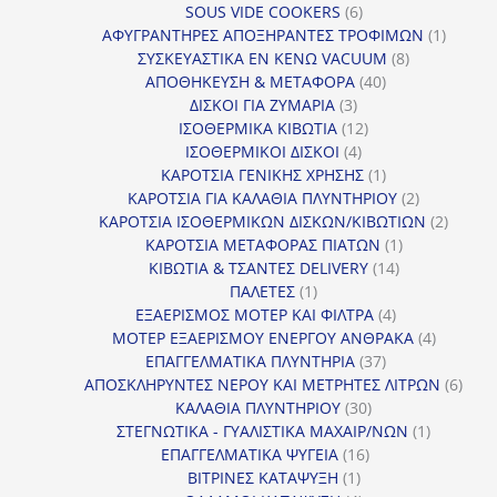
6
προϊόν
SOUS VIDE COOKERS
6
προϊόντα
1
ΑΦΥΓΡΑΝΤΗΡΕΣ ΑΠΟΞΗΡΑΝΤΕΣ ΤΡΟΦΙΜΩΝ
1
8
προϊόν
ΣΥΣΚΕΥΑΣΤΙΚΑ ΕΝ ΚΕΝΩ VACUUM
8
40
προϊόντα
ΑΠΟΘΗΚΕΥΣΗ & ΜΕΤΑΦΟΡΑ
40
3
προϊόντα
ΔΙΣΚΟΙ ΓΙΑ ΖΥΜΑΡΙΑ
3
προϊόντα
12
ΙΣΟΘΕΡΜΙΚΑ ΚΙΒΩΤΙΑ
12
4
προϊόντα
ΙΣΟΘΕΡΜΙΚΟΙ ΔΙΣΚΟΙ
4
προϊόντα
1
ΚΑΡΟΤΣΙΑ ΓΕΝΙΚΗΣ ΧΡΗΣΗΣ
1
προϊόν
2
ΚΑΡΟΤΣΙΑ ΓΙΑ ΚΑΛΑΘΙΑ ΠΛΥΝΤΗΡΙΟΥ
2
προϊόντα
2
ΚΑΡΟΤΣΙΑ ΙΣΟΘΕΡΜΙΚΩΝ ΔΙΣΚΩΝ/ΚΙΒΩΤΙΩΝ
2
1
προϊόν
ΚΑΡΟΤΣΙΑ ΜΕΤΑΦΟΡΑΣ ΠΙΑΤΩΝ
1
14
προϊόν
ΚΙΒΩΤΙΑ & ΤΣΑΝΤΕΣ DELIVERY
14
1
προϊόντα
ΠΑΛΕΤΕΣ
1
προϊόν
4
ΕΞΑΕΡΙΣΜΟΣ ΜΟΤΕΡ ΚΑΙ ΦΙΛΤΡΑ
4
προϊόντα
4
ΜΟΤΕΡ ΕΞΑΕΡΙΣΜΟΥ ΕΝΕΡΓΟΥ ΑΝΘΡΑΚΑ
4
37
προϊόντ
ΕΠΑΓΓΕΛΜΑΤΙΚΑ ΠΛΥΝΤΗΡΙΑ
37
προϊόντα
6
ΑΠΟΣΚΛΗΡΥΝΤΕΣ ΝΕΡΟΥ ΚΑΙ ΜΕΤΡΗΤΕΣ ΛΙΤΡΩΝ
6
30
προϊ
ΚΑΛΑΘΙΑ ΠΛΥΝΤΗΡΙΟΥ
30
προϊόντα
1
ΣΤΕΓΝΩΤΙΚΑ - ΓΥΑΛΙΣΤΙΚΑ ΜΑΧΑΙΡ/ΝΩΝ
1
16
προϊόν
ΕΠΑΓΓΕΛΜΑΤΙΚΑ ΨΥΓΕΙΑ
16
1
προϊόντα
ΒΙΤΡΙΝΕΣ ΚΑΤΑΨΥΞΗ
1