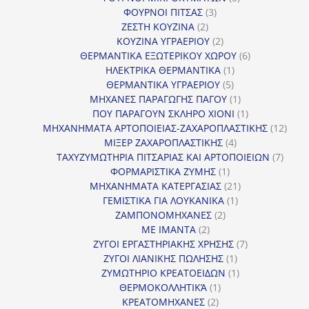
3
προϊόντα
ΦΟΥΡΝΟΙ ΠΙΤΣΑΣ
3
2
προϊόντα
ΖΕΣΤΗ ΚΟΥΖΙΝΑ
2
προϊόντα
2
ΚΟΥΖΙΝΑ ΥΓΡΑΕΡΙΟΥ
2
προϊόντα
6
ΘΕΡΜΑΝΤΙΚΑ ΕΞΩΤΕΡΙΚΟΥ ΧΩΡΟΥ
6
1
προϊόντα
ΗΛΕΚΤΡΙΚΑ ΘΕΡΜΑΝΤΙΚΑ
1
5
προϊόν
ΘΕΡΜΑΝΤΙΚΑ ΥΓΡΑΕΡΙΟΥ
5
προϊόντα
1
ΜΗΧΑΝΕΣ ΠΑΡΑΓΩΓΗΣ ΠΑΓΟΥ
1
προϊόν
1
ΠΟΥ ΠΑΡΑΓΟΥΝ ΣΚΛΗΡΟ ΧΙΟΝΙ
1
προϊόν
12
ΜΗΧΑΝΗΜΑΤΑ ΑΡΤΟΠΟΙΕΙΑΣ-ΖΑΧΑΡΟΠΛΑΣΤΙΚΗΣ
12
4
προϊ
ΜΙΞΕΡ ΖΑΧΑΡΟΠΛΑΣΤΙΚΗΣ
4
προϊόντα
7
ΤΑΧΥΖΥΜΩΤΗΡΙΑ ΠΙΤΣΑΡΙΑΣ ΚΑΙ ΑΡΤΟΠΟΙΕΙΩΝ
7
1
προϊό
ΦΟΡΜΑΡΙΣΤΙΚΑ ΖΥΜΗΣ
1
προϊόν
21
ΜΗΧΑΝΗΜΑΤΑ ΚΑΤΕΡΓΑΣΙΑΣ
21
1
προϊόντα
ΓΕΜΙΣΤΙΚΑ ΓΙΑ ΛΟΥΚΑΝΙΚΑ
1
2
προϊόν
ΖΑΜΠΟΝΟΜΗΧΑΝΕΣ
2
2
προϊόντα
ΜΕ ΙΜΑΝΤΑ
2
προϊόντα
7
ΖΥΓΟΙ ΕΡΓΑΣΤΗΡΙΑΚΗΣ ΧΡΗΣΗΣ
7
1
προϊόντα
ΖΥΓΟΙ ΛΙΑΝΙΚΗΣ ΠΩΛΗΣΗΣ
1
προϊόν
1
ΖΥΜΩΤΗΡΙΟ ΚΡΕΑΤΟΕΙΔΩΝ
1
1
προϊόν
ΘΕΡΜΟΚΟΛΛΗΤΙΚΆ
1
2
προϊόν
ΚΡΕΑΤΟΜΗΧΑΝΕΣ
2