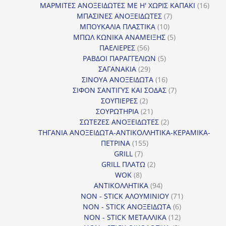
προϊόντα
16
ΜΑΡΜΙΤΕΣ ΑΝΟΞΕΙΔΩΤΕΣ ΜΕ Η' ΧΩΡΙΣ ΚΑΠΑΚΙ
16
7
προϊ
ΜΠΑΣΙΝΕΣ ΑΝΟΞΕΙΔΩΤΕΣ
7
10
προϊόντα
ΜΠΟΥΚΑΛΙΑ ΠΛΑΣΤΙΚΑ
10
προϊόντα
5
ΜΠΩΛ ΚΩΝΙΚΑ ΑΝΑΜΕΙΞΗΣ
5
56
προϊόντα
ΠΑΕΛΙΕΡΕΣ
56
προϊόντα
5
ΡΑΒΔΟΙ ΠΑΡΑΓΓΕΛΙΩΝ
5
29
προϊόντα
ΣΑΓΑΝΑΚΙΑ
29
προϊόντα
16
ΣΙΝΟΥΑ ΑΝΟΞΕΙΔΩΤΑ
16
προϊόντα
7
ΣΙΦΟΝ ΣΑΝΤΙΓΥΣ ΚΑΙ ΣΟΔΑΣ
7
2
προϊόντα
ΣΟΥΠΙΕΡΕΣ
2
προϊόντα
21
ΣΟΥΡΩΤΗΡΙΑ
21
προϊόντα
2
ΣΩΤΕΖΕΣ ΑΝΟΞΕΙΔΩΤΕΣ
2
προϊόντα
ΤΗΓΑΝΙΑ ΑΝΟΞΕΙΔΩΤΑ-ΑΝΤΙΚΟΛΛΗΤΙΚΑ-ΚΕΡΑΜΙΚΑ-
155
ΠΕΤΡΙΝΑ
155
7
προϊόντα
GRILL
7
προϊόντα
2
GRILL ΠΛΑΤΩ
2
8
προϊόντα
WOK
8
προϊόντα
94
ΑΝΤΙΚΟΛΛΗΤΙΚΑ
94
προϊόντα
71
NON - STICK ΑΛΟΥΜΙΝΙΟΥ
71
6
προϊόντα
NON - STICK ΑΝΟΞΕΙΔΩΤΑ
6
12
προϊόντα
NON - STICK ΜΕΤΑΛΛΙΚΑ
12