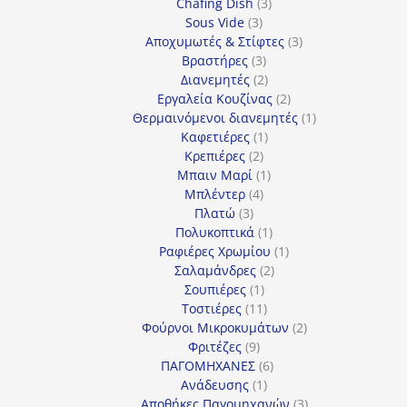
3
προϊόντα
Chafing Dish
3
3
προϊόντα
Sous Vide
3
προϊόντα
3
Αποχυμωτές & Στίφτες
3
3
προϊόντα
Βραστήρες
3
προϊόντα
2
Διανεμητές
2
προϊόντα
2
Εργαλεία Κουζίνας
2
προϊόντα
1
Θερμαινόμενοι διανεμητές
1
1
προϊόν
Καφετιέρες
1
2
προϊόν
Κρεπιέρες
2
προϊόντα
1
Μπαιν Μαρί
1
4
προϊόν
Μπλέντερ
4
3
προϊόντα
Πλατώ
3
προϊόντα
1
Πολυκοπτικά
1
προϊόν
1
Ραφιέρες Χρωμίου
1
2
προϊόν
Σαλαμάνδρες
2
1
προϊόντα
Σουπιέρες
1
προϊόν
11
Τοστιέρες
11
προϊόντα
2
Φούρνοι Μικροκυμάτων
2
9
προϊόντα
Φριτέζες
9
προϊόντα
6
ΠΑΓΟΜΗΧΑΝΕΣ
6
1
προϊόντα
Ανάδευσης
1
προϊόν
3
Αποθήκες Παγομηχανών
3