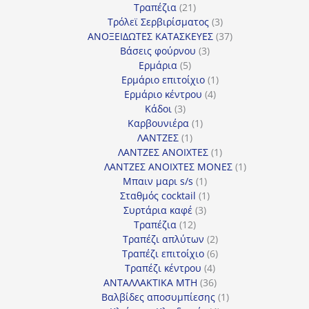
21
προϊόντα
Τραπέζια
21
προϊόντα
3
Τρόλεϊ Σερβιρίσματος
3
προϊόντα
37
ΑΝΟΞΕΙΔΩΤΕΣ ΚΑΤΑΣΚΕΥΕΣ
37
3
προϊόντα
Βάσεις φούρνου
3
5
προϊόντα
Ερμάρια
5
προϊόντα
1
Ερμάριο επιτοίχιο
1
4
προϊόν
Ερμάριο κέντρου
4
3
προϊόντα
Κάδοι
3
προϊόντα
1
Καρβουνιέρα
1
1
προϊόν
ΛΑΝΤΖΕΣ
1
προϊόν
1
ΛΑΝΤΖΕΣ ΑΝΟΙΧΤΕΣ
1
προϊόν
1
ΛΑΝΤΖΕΣ ΑΝΟΙΧΤΕΣ ΜΟΝΕΣ
1
1
προϊόν
Μπαιν μαρι s/s
1
προϊόν
1
Σταθμός cocktail
1
3
προϊόν
Συρτάρια καφέ
3
12
προϊόντα
Τραπέζια
12
προϊόντα
2
Τραπέζι απλύτων
2
προϊόντα
6
Τραπέζι επιτοίχιο
6
4
προϊόντα
Τραπέζι κέντρου
4
προϊόντα
36
ΑΝΤΑΛΛΑΚΤΙΚΑ MTH
36
προϊόντα
1
Βαλβίδες αποσυμπίεσης
1