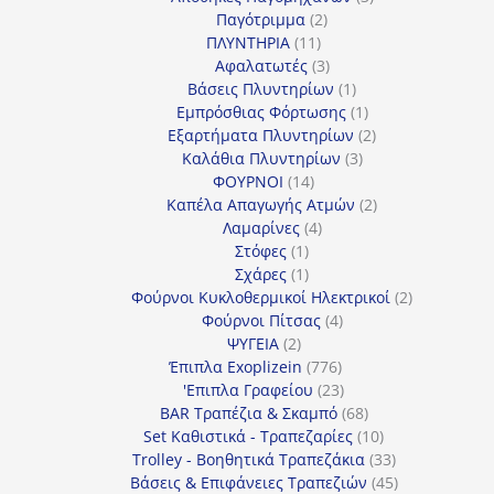
2
προϊόντα
Παγότριμμα
2
11
προϊόντα
ΠΛΥΝΤΗΡΙΑ
11
προϊόντα
3
Αφαλατωτές
3
προϊόντα
1
Βάσεις Πλυντηρίων
1
προϊόν
1
Εμπρόσθιας Φόρτωσης
1
προϊόν
2
Εξαρτήματα Πλυντηρίων
2
3
προϊόντα
Καλάθια Πλυντηρίων
3
14
προϊόντα
ΦΟΥΡΝΟΙ
14
προϊόντα
2
Καπέλα Απαγωγής Ατμών
2
4
προϊόντα
Λαμαρίνες
4
1
προϊόντα
Στόφες
1
προϊόν
1
Σχάρες
1
προϊόν
2
Φούρνοι Κυκλοθερμικοί Ηλεκτρικοί
2
4
προϊόντα
Φούρνοι Πίτσας
4
2
προϊόντα
ΨΥΓΕΙΑ
2
προϊόντα
776
Έπιπλα Exoplizein
776
προϊόντα
23
'Επιπλα Γραφείου
23
προϊόντα
68
BAR Τραπέζια & Σκαμπό
68
προϊόντα
10
Set Καθιστικά - Τραπεζαρίες
10
προϊόντα
33
Trolley - Βοηθητικά Τραπεζάκια
33
προϊόντα
45
Βάσεις & Επιφάνειες Τραπεζιών
45