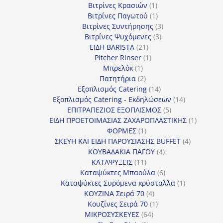
1
προϊόντα
Βιτρίνες Κρασιών
1
προϊόν
1
Βιτρίνες Παγωτού
1
προϊόν
3
Βιτρίνες Συντήρησης
3
3
προϊόντα
Βιτρίνες Ψυχόμενες
3
21
προϊόντα
ΕΙΔΗ BARISTA
21
προϊόντα
1
Pitcher Rinser
1
1
προϊόν
Μπρελόκ
1
προϊόν
2
Πατητήρια
2
προϊόντα
14
Εξοπλισμός Catering
14
προϊόντα
14
Εξοπλισμός Catering - Εκδηλώσεων
14
5
προϊόντα
ΕΠΙΤΡΑΠΕΖΙΟΣ ΕΞΟΠΛΙΣΜΟΣ
5
προϊόντα
1
ΕΙΔΗ ΠΡΟΕΤΟΙΜΑΣΙΑΣ ΖΑΧΑΡΟΠΛΑΣΤΙΚΗΣ
1
1
προϊόν
ΦΟΡΜΕΣ
1
προϊόν
4
ΣΚΕΥΗ ΚΑΙ ΕΙΔΗ ΠΑΡΟΥΣΙΑΣΗΣ BUFFET
4
4
προϊόντα
ΚΟΥΒΑΔΑΚΙΑ ΠΑΓΟΥ
4
11
προϊόντα
ΚΑΤΑΨΥΞΕΙΣ
11
προϊόντα
6
Καταψύκτες Μπαούλα
6
προϊόντα
1
Καταψύκτες Συρόμενα κρύσταλλα
1
4
προϊόν
ΚΟΥΖΙΝΑ Σειρά 70
4
προϊόντα
1
Κουζίνες Σειρά 70
1
64
προϊόν
ΜΙΚΡΟΣΥΣΚΕΥΕΣ
64