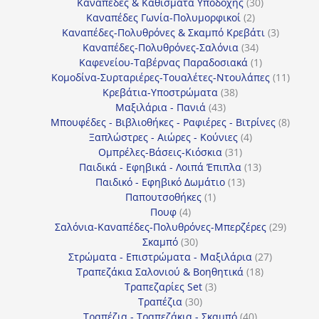
30
προϊόντα
Καναπέδες & Καθίσματα Υποδοχής
30
2
προϊόντα
Καναπέδες Γωνία-Πολυμορφικοί
2
προϊόντα
3
Καναπέδες-Πολυθρόνες & Σκαμπό Κρεβάτι
3
34
προϊόντ
Καναπέδες-Πολυθρόνες-Σαλόνια
34
προϊόντα
1
Καφενείου-Ταβέρνας Παραδοσιακά
1
προϊόν
11
Κομοδίνα-Συρταριέρες-Τουαλέτες-Ντουλάπες
11
38
προϊόν
Κρεβάτια-Υποστρώματα
38
43
προϊόντα
Μαξιλάρια - Πανιά
43
προϊόντα
8
Μπουφέδες - Βιβλιοθήκες - Ραφιέρες - Βιτρίνες
8
4
προϊό
Ξαπλώστρες - Αιώρες - Κούνιες
4
31
προϊόντα
Ομπρέλες-Βάσεις-Κιόσκια
31
προϊόντα
13
Παιδικά - Εφηβικά - Λοιπά Έπιπλα
13
13
προϊόντα
Παιδικό - Εφηβικό Δωμάτιο
13
1
προϊόντα
Παπουτσοθήκες
1
4
προϊόν
Πουφ
4
προϊόντα
29
Σαλόνια-Καναπέδες-Πολυθρόνες-Μπερζέρες
29
30
προϊόν
Σκαμπό
30
προϊόντα
27
Στρώματα - Επιστρώματα - Μαξιλάρια
27
18
προϊόντα
Τραπεζάκια Σαλονιού & Βοηθητικά
18
3
προϊόντα
Τραπεζαρίες Set
3
30
προϊόντα
Τραπέζια
30
προϊόντα
40
Τραπέζια - Τραπεζάκια - Σκαμπό
40