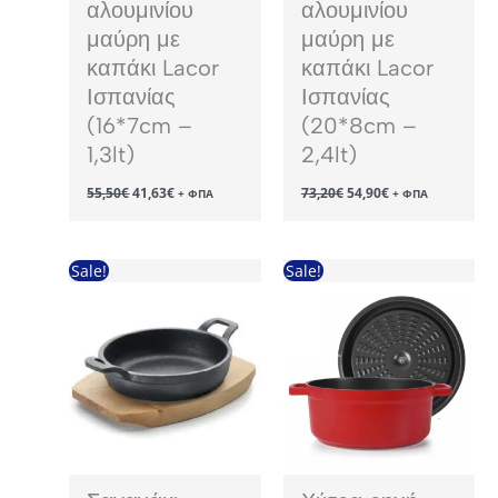
αλουμινίου
αλουμινίου
μαύρη με
μαύρη με
καπάκι Lacor
καπάκι Lacor
Ισπανίας
Ισπανίας
(16*7cm –
(20*8cm –
1,3lt)
2,4lt)
Original
Η
Original
Η
55,50
€
41,63
€
73,20
€
54,90
€
+ ΦΠΑ
+ ΦΠΑ
price
τρέχουσα
price
τρέχουσα
was:
τιμή
was:
τιμή
55,50€.
είναι:
73,20€.
είναι:
41,63€.
54,90€.
Sale!
Sale!