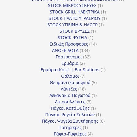
1
προϊόν
STOCK ΜΙΚΡΟΣΥΣΚΕΥΕΣ
1
προϊόν
1
STOCK GRILL ΗΛΕΚΤΡΙΚΑ
1
προϊόν
1
STOCK ΠΛΑΤΩ ΥΓΡΑΕΡΙΟΥ
1
1
προϊόν
STOCK ΥΓΙΕΙΝΗ & HACCP
1
1
προϊόν
STOCK ΒΡΥΣΕΣ
1
1
προϊόν
STOCK ΨΥΓΕΙΑ
1
προϊόν
14
Ειδικές Προσφορές
14
134
προϊόντα
ΑΝΟΞΕΙΔΩΤΑ
134
προϊόντα
32
Γαστρονόμοι
32
2
προϊόντα
Ερμάρια
2
προϊόντα
1
Ερμάρια Καφέ | Bar Stations
1
7
προϊόν
Θάλαμοι
7
προϊόντα
5
Θερμαντικά ραφιού
5
18
προϊόντα
Λάντζες
18
προϊόντα
1
Λεκανάκια Παγωτού
1
3
προϊόν
Λιποσυλλέκτες
3
προϊόντα
1
Πάγκοι Κατάψυξης
1
προϊόν
1
Πάγκοι Ψυγεία Σαλατών
1
προϊόν
6
Πάγκοι Ψυγεία Συντήρησης
6
1
προϊόντα
Ποτηριέρες
1
προϊόν
4
Ράφια-Ραφιέρες
4