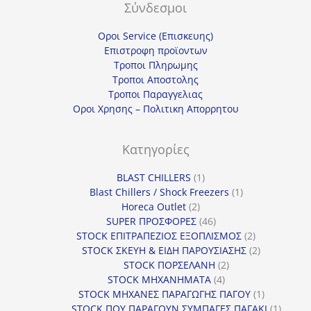
Σύνδεσμοι
Οροι Service (Επισκευης)
Επιστροφη προϊοντων
Τροποι Πληρωμης
Τροποι Αποστολης
Τροποι Παραγγελιας
Οροι Χρησης – Πολιτικη Απορρητου
Κατηγορίες
1
BLAST CHILLERS
1
προϊόν
1
Blast Chillers / Shock Freezers
1
2
προϊόν
Horeca Outlet
2
προϊόντα
46
SUPER ΠΡΟΣΦΟΡΕΣ
46
προϊόντα
2
STOCK ΕΠΙΤΡΑΠΕΖΙΟΣ ΕΞΟΠΛΙΣΜΟΣ
2
προϊόντα
2
STOCK ΣΚΕΥΗ & ΕΙΔΗ ΠΑΡΟΥΣΙΑΣΗΣ
2
2
προϊόντα
STOCK ΠΟΡΣΕΛΑΝΗ
2
4
προϊόντα
STOCK ΜΗΧΑΝΗΜΑΤΑ
4
προϊόντα
1
STOCK ΜΗΧΑΝΕΣ ΠΑΡΑΓΩΓΗΣ ΠΑΓΟΥ
1
προϊόν
1
STOCK ΠΟΥ ΠΑΡΑΓΟΥΝ ΣΥΜΠΑΓΕΣ ΠΑΓΑΚΙ
1