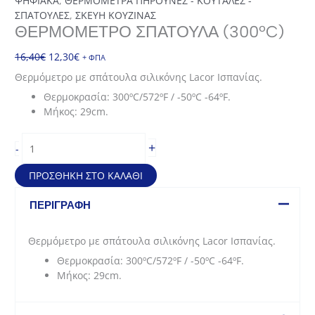
ΨΗΦΙΑΚΑ
,
ΘΕΡΜΟΜΕΤΡΑ ΠΗΡΟΥΝΕΣ - ΚΟΥΤΑΛΕΣ -
ΣΠΑΤΟΥΛΕΣ
,
ΣΚΕΥΗ ΚΟΥΖΙΝΑΣ
ΘΕΡΜΌΜΕΤΡΟ ΣΠΆΤΟΥΛΑ (300ºC)
Original
Η
16,40
€
12,30
€
+ ΦΠΑ
price
τρέχουσα
Θερμόμετρο με σπάτουλα σιλικόνης Lacor Ισπανίας.
was:
τιμή
Θερμοκρασία: 300ºC/572ºF / -50ºC -64ºF.
16,40€.
είναι:
Μήκος: 29cm.
12,30€.
Θερμόμετρο
+
-
σπάτουλα
(300ºC)
ΠΡΟΣΘΉΚΗ ΣΤΟ ΚΑΛΆΘΙ
ποσότητα
ΠΕΡΙΓΡΑΦΉ
Θερμόμετρο με σπάτουλα σιλικόνης Lacor Ισπανίας.
Θερμοκρασία: 300ºC/572ºF / -50ºC -64ºF.
Μήκος: 29cm.