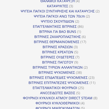
προϊόν
4
ΘΑΛΑΜΟΙ ΚΑΤΑΨΥΞΗ
4
3
προϊόντα
ΚΑΤΑΨΥΚΤΕΣ
3
προϊόντα
2
ΨΥΓΕΙΑ ΠΑΓΚΟΙ ΣΥΝΤΗΡΗΣΗΣ ΚΑΙ ΚΑΤΑΨΥΞΗΣ
2
2
προϊό
ΨΥΓΕΙΑ ΠΑΓΚΟΙ ΑΝΩ ΤΩΝ 70cm
2
2
προϊόντα
ΨΥΓΕΙΟ ΣΚΟΥΠΙΔΙΩΝ
2
προϊόντα
86
ΕΠΑΓΓΕΛΜΑΤΙΚΕΣ ΒΙΤΡΙΝΕΣ
86
1
προϊόντα
ΒΙΤΡΙΝΑ ΓΙΑ BAO BUNS
1
προϊόν
6
ΒΙΤΡΙΝΕΣ ΖΑΧΑΡΟΠΛΑΣΤΙΚΗΣ
6
προϊόντα
17
ΒΙΤΡΙΝΕΣ ΘΕΡΜΑΙΝΟΜΕΝΕΣ
17
3
προϊόντα
ΒΙΤΡΙΝΕΣ ΚΡΑΣΙΩΝ
3
προϊόντα
5
ΒΙΤΡΙΝΕΣ ΚΡΕΑΤΩΝ
5
προϊόντα
7
ΒΙΤΡΙΝΕΣ ΟΥΔΕΤΕΡΕΣ
7
9
προϊόντα
ΒΙΤΡΙΝΕΣ ΠΑΓΩΤΟΥ
9
προϊόντα
2
ΒΙΤΡΙΝΕΣ ΤΥΡΙΩΝ ΑΛΛΑΝΤΙΚΩΝ
2
38
προϊόντα
ΒΙΤΡΙΝΕΣ ΨΥΧΟΜΕΝΕΣ
38
προϊόντα
23
ΒΙΤΡΙΝΕΣ ΕΠΙΔΑΠΕΔΙΕΣ ΨΥΧΟΜΕΝΕΣ
23
προϊόντα
11
ΒΙΤΡΙΝΕΣ ΕΠΙΤΡΑΠΕΖΙΕΣ ΨΥΧΟΜΕΝΕΣ
11
25
προϊόντ
ΕΠΑΓΓΕΛΜΑΤΙΚΟΙ ΦΟΥΡΝΟΙ
25
5
προϊόντα
ΑΝΟΞΕΙΔΩΤΕΣ ΒΑΣΕΙΣ
5
προϊόντα
8
ΦΟΥΡΝΟΙ ΚΥΚΛ/ΚΟΙ ΑΤΜΟΥ DIRECT STEAM
8
4
προϊόν
ΦΟΥΡΝΟΙ ΚΥΚΛΟΘΕΡΜΙΚΟΙ
4
προϊόντα
5
ΦΟΥΡΝΟΙ ΜΙΚΡΟΚΥΜΑΤΩΝ
5