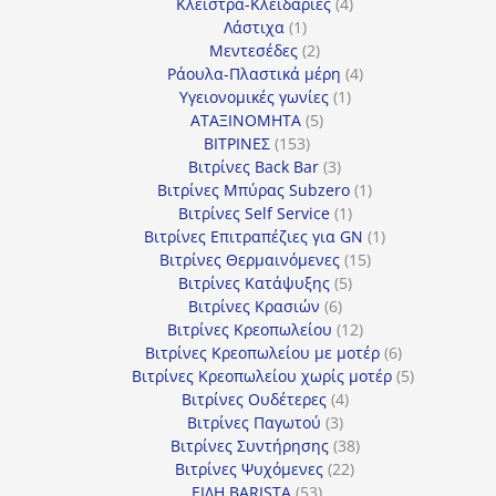
4
προϊόν
Κλείστρα-Κλειδαριές
4
1
προϊόντα
Λάστιχα
1
προϊόν
2
Μεντεσέδες
2
προϊόντα
4
Ράουλα-Πλαστικά μέρη
4
1
προϊόντα
Υγειονομικές γωνίες
1
5
προϊόν
ΑΤΑΞΙΝΟΜΗΤΑ
5
153
προϊόντα
ΒΙΤΡΙΝΕΣ
153
προϊόντα
3
Βιτρίνες Back Bar
3
προϊόντα
1
Βιτρίνες Mπύρας Subzero
1
1
προϊόν
Βιτρίνες Self Service
1
προϊόν
1
Βιτρίνες Επιτραπέζιες για GN
1
15
προϊόν
Βιτρίνες Θερμαινόμενες
15
5
προϊόντα
Βιτρίνες Κατάψυξης
5
6
προϊόντα
Βιτρίνες Κρασιών
6
προϊόντα
12
Βιτρίνες Κρεοπωλείου
12
προϊόντα
6
Βιτρίνες Κρεοπωλείου με μοτέρ
6
προϊόντα
5
Βιτρίνες Κρεοπωλείου χωρίς μοτέρ
5
4
προϊόντα
Βιτρίνες Ουδέτερες
4
3
προϊόντα
Βιτρίνες Παγωτού
3
προϊόντα
38
Βιτρίνες Συντήρησης
38
22
προϊόντα
Βιτρίνες Ψυχόμενες
22
53
προϊόντα
ΕΙΔΗ BARISTA
53