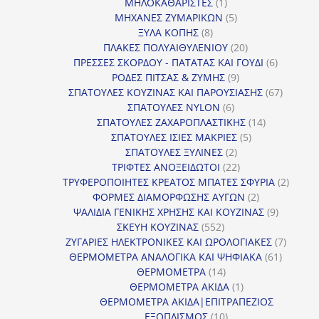
1
προϊόντα
ΜΗΛΟΚΑΘΑΡΙΣΤΕΣ
1
προϊόν
5
ΜΗΧΑΝΕΣ ΖΥΜΑΡΙΚΩΝ
5
8
προϊόντα
ΞΥΛΑ ΚΟΠΗΣ
8
προϊόντα
20
ΠΛΑΚΕΣ ΠΟΛΥΑΙΘΥΛΕΝΙΟΥ
20
προϊόντα
6
ΠΡΕΣΣΕΣ ΣΚΟΡΔΟΥ - ΠΑΤΑΤΑΣ ΚΑΙ ΓΟΥΔΙ
6
9
προϊόντα
ΡΟΔΕΣ ΠΙΤΣΑΣ & ΖΥΜΗΣ
9
προϊόντα
67
ΣΠΑΤΟΥΛΕΣ ΚΟΥΖΙΝΑΣ ΚΑΙ ΠΑΡΟΥΣΙΑΣΗΣ
67
6
προϊόντ
ΣΠΑΤΟΥΛΕΣ NYLON
6
προϊόντα
14
ΣΠΑΤΟΥΛΕΣ ΖΑΧΑΡΟΠΛΑΣΤΙΚΗΣ
14
5
προϊόντα
ΣΠΑΤΟΥΛΕΣ ΙΣΙΕΣ ΜΑΚΡΙΕΣ
5
2
προϊόντα
ΣΠΑΤΟΥΛΕΣ ΞΥΛΙΝΕΣ
2
προϊόντα
22
ΤΡΙΦΤΕΣ ΑΝΟΞΕΙΔΩΤΟΙ
22
προϊόντα
2
ΤΡΥΦΕΡΟΠΟΙΗΤΕΣ ΚΡΕΑΤΟΣ ΜΠΑΤΕΣ ΣΦΥΡΙΑ
2
2
προϊόν
ΦΟΡΜΕΣ ΔΙΑΜΟΡΦΩΣΗΣ ΑΥΓΩΝ
2
προϊόντα
9
ΨΑΛΙΔΙΑ ΓΕΝΙΚΗΣ ΧΡΗΣΗΣ ΚΑΙ ΚΟΥΖΙΝΑΣ
9
552
προϊόντα
ΣΚΕΥΗ ΚΟΥΖΙΝΑΣ
552
προϊόντα
7
ΖΥΓΑΡΙΕΣ ΗΛΕΚΤΡΟΝΙΚΕΣ ΚΑΙ ΩΡΟΛΟΓΙΑΚΕΣ
7
61
προϊόν
ΘΕΡΜΟΜΕΤΡΑ ΑΝΑΛΟΓΙΚΑ ΚΑΙ ΨΗΦΙΑΚΑ
61
14
προϊόντ
ΘΕΡΜΟΜΕΤΡΑ
14
προϊόντα
1
ΘΕΡΜΟΜΕΤΡΑ ΑΚΙΔΑ
1
προϊόν
ΘΕΡΜΟΜΕΤΡΑ ΑΚΙΔΑ|ΕΠΙΤΡΑΠΕΖΙΟΣ
10
ΕΞΟΠΛΙΣΜΟΣ
10