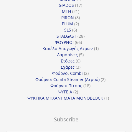
προϊόν
17
GIADOS
17
21
προϊόντα
MTH
21
προϊόντα
8
PIRON
8
2
προϊόντα
PLUM
2
6
προϊόντα
SLS
6
προϊόντα
28
STALGAST
28
66
προϊόντα
ΦΟΥΡΝΟΙ
66
προϊόντα
1
Καπέλα Απαγωγής Ατμών
1
5
προϊόν
Λαμαρίνες
5
6
προϊόντα
Στόφες
6
προϊόντα
3
Σχάρες
3
προϊόντα
2
Φούρνοι Combi
2
προϊόντα
2
Φούρνοι Combi Steamer (Ατμού)
2
18
προϊόντα
Φούρνοι Πίτσας
18
2
προϊόντα
ΨΥΓΕΙΑ
2
προϊόντα
1
ΨΥΚΤΙΚΑ ΜΗΧΑΝΗΜΑΤΑ MONOBLOCK
1
προϊόν
Subscribe