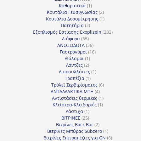
προϊόντα
1
Καθαριστικά
1
προϊόν
2
Κουτάλια Γευσιγνωσίας
2
προϊόντα
1
Κουτάλια Δοσομέτρησης
1
2
προϊόν
Πατητήρια
2
προϊόντα
282
Εξοπλισμός Εστίασης Exoplizein
282
65
προϊόντα
Διάφορα
65
προϊόντα
36
ΑΝΟΞΕΙΔΩΤΑ
36
προϊόντα
16
Γαστρονόμοι
16
1
προϊόντα
Θάλαμοι
1
2
προϊόν
Λάντζες
2
προϊόντα
1
Λιποσυλλέκτες
1
1
προϊόν
Τραπέζια
1
προϊόν
6
Τρόλεϊ Σερβιρίσματος
6
4
προϊόντα
ΑΝΤΑΛΛΑΚΤΙΚΑ MTH
4
προϊόντα
1
Αντιστάσεις θερμικές
1
1
προϊόν
Κλείστρα-Κλειδαριές
1
1
προϊόν
Λάστιχα
1
25
προϊόν
ΒΙΤΡΙΝΕΣ
25
προϊόντα
2
Βιτρίνες Back Bar
2
προϊόντα
1
Βιτρίνες Mπύρας Subzero
1
προϊόν
6
Βιτρίνες Επιτραπέζιες για GN
6