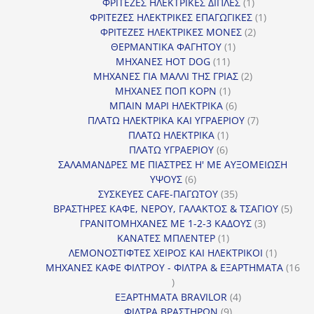
προϊόν
1
ΦΡΙΤΕΖΕΣ ΗΛΕΚΤΡΙΚΕΣ ΔΙΠΛΕΣ
1
προϊόν
1
ΦΡΙΤΕΖΕΣ ΗΛΕΚΤΡΙΚΕΣ ΕΠΑΓΩΓΙΚΕΣ
1
2
προϊόν
ΦΡΙΤΕΖΕΣ ΗΛΕΚΤΡΙΚΕΣ ΜΟΝΕΣ
2
1
προϊόντα
ΘΕΡΜΑΝΤΙΚΑ ΦΑΓΗΤΟΥ
1
11
προϊόν
ΜΗΧΑΝΕΣ HOT DOG
11
προϊόντα
2
ΜΗΧΑΝΕΣ ΓΙΑ ΜΑΛΛΙ ΤΗΣ ΓΡΙΑΣ
2
1
προϊόντα
ΜΗΧΑΝΕΣ ΠΟΠ ΚΟΡΝ
1
προϊόν
6
ΜΠΑΙΝ ΜΑΡΙ ΗΛΕΚΤΡΙΚΑ
6
προϊόντα
7
ΠΛΑΤΩ ΗΛΕΚΤΡΙΚΑ ΚΑΙ ΥΓΡΑΕΡΙΟΥ
7
1
προϊόντα
ΠΛΑΤΩ ΗΛΕΚΤΡΙΚΑ
1
6
προϊόν
ΠΛΑΤΩ ΥΓΡΑΕΡΙΟΥ
6
προϊόντα
ΣΑΛΑΜΑΝΔΡΕΣ ΜΕ ΠΙΑΣΤΡΕΣ Η' ΜΕ ΑΥΞΟΜΕΙΩΣΗ
6
ΥΨΟΥΣ
6
προϊόντα
35
ΣΥΣΚΕΥΕΣ CAFE-ΠΑΓΩΤΟΥ
35
προϊόντα
5
ΒΡΑΣΤΗΡΕΣ ΚΑΦΕ, ΝΕΡΟΥ, ΓΑΛΑΚΤΟΣ & ΤΣΑΓΙΟΥ
5
3
προϊ
ΓΡΑΝΙΤΟΜΗΧΑΝΕΣ ΜΕ 1-2-3 ΚΑΔΟΥΣ
3
1
προϊόντα
ΚΑΝΑΤΕΣ ΜΠΛΕΝΤΕΡ
1
προϊόν
1
ΛΕΜΟΝΟΣΤΙΦΤΕΣ ΧΕΙΡΟΣ ΚΑΙ ΗΛΕΚΤΡΙΚΟΙ
1
προϊόν
ΜΗΧΑΝΕΣ ΚΑΦΕ ΦΙΛΤΡΟΥ - ΦΙΛΤΡΑ & ΕΞΑΡΤΗΜΑΤΑ
16
16
προϊόντα
4
ΕΞΑΡΤΗΜΑΤΑ BRAVILOR
4
9
προϊόντα
ΦΙΛΤΡΑ ΒΡΑΣΤΗΡΩΝ
9