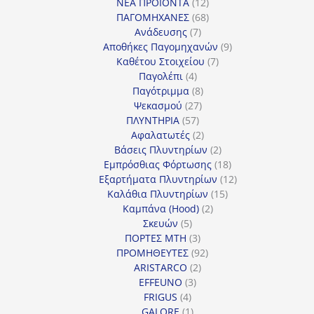
προϊόντα
12
ΝΕΑ ΠΡΟΪΟΝΤΑ
12
προϊόντα
68
ΠΑΓΟΜΗΧΑΝΕΣ
68
7
προϊόντα
Ανάδευσης
7
προϊόντα
9
Αποθήκες Παγομηχανών
9
7
προϊόντα
Καθέτου Στοιχείου
7
4
προϊόντα
Παγολέπι
4
προϊόντα
8
Παγότριμμα
8
27
προϊόντα
Ψεκασμού
27
57
προϊόντα
ΠΛΥΝΤΗΡΙΑ
57
προϊόντα
2
Αφαλατωτές
2
προϊόντα
2
Βάσεις Πλυντηρίων
2
προϊόντα
18
Εμπρόσθιας Φόρτωσης
18
προϊόντα
12
Εξαρτήματα Πλυντηρίων
12
15
προϊόντα
Καλάθια Πλυντηρίων
15
2
προϊόντα
Καμπάνα (Hood)
2
5
προϊόντα
Σκευών
5
προϊόντα
3
ΠΟΡΤΕΣ MTH
3
προϊόντα
92
ΠΡΟΜΗΘΕΥΤΕΣ
92
2
προϊόντα
ARISTARCO
2
3
προϊόντα
EFFEUNO
3
4
προϊόντα
FRIGUS
4
προϊόντα
1
GALORE
1