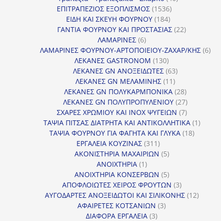
1536
προϊόντα
ΕΠΙΤΡΑΠΕΖΙΟΣ ΕΞΟΠΛΙΣΜΟΣ
1536
184
προϊόντα
ΕΙΔΗ ΚΑΙ ΣΚΕΥΗ ΦΟΥΡΝΟΥ
184
προϊόντα
22
ΓΑΝΤΙΑ ΦΟΥΡΝΟΥ ΚΑΙ ΠΡΟΣΤΑΣΙΑΣ
22
6
προϊόντα
ΛΑΜΑΡΙΝΕΣ
6
προϊόντα
6
ΛΑΜΑΡΙΝΕΣ ΦΟΥΡΝΟΥ-ΑΡΤΟΠΟΙΕΙΟΥ-ΖΑΧΑΡ/ΚΗΣ
6
130
προ
ΛΕΚΑΝΕΣ GASTRONOM
130
προϊόντα
63
ΛΕΚΑΝΕΣ GN ΑΝΟΞΕΙΔΩΤΕΣ
63
11
προϊόντα
ΛΕΚΑΝΕΣ GN ΜΕΛΑΜΙΝΗΣ
11
προϊόντα
28
ΛΕΚΑΝΕΣ GN ΠΟΛΥΚΑΡΜΠΟΝΙΚΑ
28
προϊόντα
27
ΛΕΚΑΝΕΣ GN ΠΟΛΥΠΡΟΠΥΛΕΝΙΟΥ
27
7
προϊόντα
ΣΧΑΡΕΣ ΧΡΩΜΙΟΥ ΚΑΙ INOX ΨΥΓΕΙΩΝ
7
προϊόντα
1
ΤΑΨΙΑ ΠΙΤΣΑΣ ΔΙΑΤΡΗΤΑ ΚΑΙ ΑΝΤΙΚΟΛΛΗΤΙΚΑ
1
18
προϊόν
ΤΑΨΙΑ ΦΟΥΡΝΟΥ ΓΙΑ ΦΑΓΗΤΑ ΚΑΙ ΓΛΥΚΑ
18
311
προϊόντ
ΕΡΓΑΛΕΙΑ ΚΟΥΖΙΝΑΣ
311
προϊόντα
5
ΑΚΟΝΙΣΤΗΡΙΑ ΜΑΧΑΙΡΙΩΝ
5
1
προϊόντα
ΑΝΟΙΧΤΗΡΙΑ
1
προϊόν
5
ΑΝΟΙΧΤΗΡΙΑ ΚΟΝΣΕΡΒΩΝ
5
προϊόντα
3
ΑΠΟΦΛΟΙΩΤΕΣ ΧΕΙΡΟΣ ΦΡΟΥΤΩΝ
3
προϊόντα
12
ΑΥΓΟΔΑΡΤΕΣ ΑΝΟΞΕΙΔΩΤΟΙ ΚΑΙ ΣΙΛΙΚΟΝΗΣ
12
3
προϊόν
ΑΦΑΙΡΕΤΕΣ ΚΟΤΣΑΝΙΩΝ
3
3
προϊόντα
ΔΙΑΦΟΡΑ ΕΡΓΑΛΕΙΑ
3