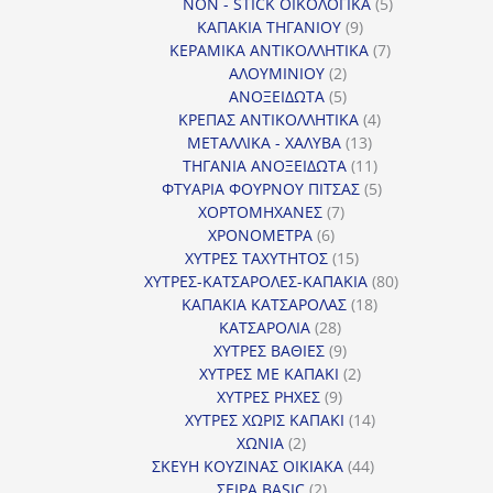
5
προϊόντα
NON - STICK ΟΙΚΟΛΟΓΙΚΑ
5
9
προϊόντα
ΚΑΠΑΚΙΑ ΤΗΓΑΝΙΟΥ
9
προϊόντα
7
ΚΕΡΑΜΙΚΑ ΑΝΤΙΚΟΛΛΗΤΙΚΑ
7
2
προϊόντα
ΑΛΟΥΜΙΝΙΟΥ
2
προϊόντα
5
ΑΝΟΞΕΙΔΩΤΑ
5
προϊόντα
4
ΚΡΕΠΑΣ ΑΝΤΙΚΟΛΛΗΤΙΚΑ
4
13
προϊόντα
ΜΕΤΑΛΛΙΚΑ - ΧΑΛΥΒΑ
13
προϊόντα
11
ΤΗΓΑΝΙΑ ΑΝΟΞΕΙΔΩΤΑ
11
προϊόντα
5
ΦΤΥΑΡΙΑ ΦΟΥΡΝΟΥ ΠΙΤΣΑΣ
5
7
προϊόντα
ΧΟΡΤΟΜΗΧΑΝΕΣ
7
6
προϊόντα
ΧΡΟΝΟΜΕΤΡΑ
6
προϊόντα
15
ΧΥΤΡΕΣ ΤΑΧΥΤΗΤΟΣ
15
προϊόντα
80
ΧΥΤΡΕΣ-ΚΑΤΣΑΡΟΛΕΣ-ΚΑΠΑΚΙΑ
80
18
προϊόντα
ΚΑΠΑΚΙΑ ΚΑΤΣΑΡΟΛΑΣ
18
28
προϊόντα
ΚΑΤΣΑΡΟΛΙΑ
28
προϊόντα
9
ΧΥΤΡΕΣ ΒΑΘΙΕΣ
9
προϊόντα
2
ΧΥΤΡΕΣ ΜΕ ΚΑΠΑΚΙ
2
9
προϊόντα
ΧΥΤΡΕΣ ΡΗΧΕΣ
9
προϊόντα
14
ΧΥΤΡΕΣ ΧΩΡΙΣ ΚΑΠΑΚΙ
14
2
προϊόντα
ΧΩΝΙΑ
2
προϊόντα
44
ΣΚΕΥΗ ΚΟΥΖΙΝΑΣ ΟΙΚΙΑΚΑ
44
2
προϊόντα
ΣΕΙΡΑ BASIC
2