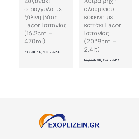
Σαγανάκι
Χύτρα ρηχή
στρογγυλό με
αλουμινίου
ξύλινη βάση
κόκκινη με
Lacor Ισπανίας
καπάκι Lacor
(16,2cm –
Ισπανίας
470ml)
(20*8cm –
2,4lt)
Original
Η
21,60
€
16,20
€
+ ΦΠΑ
price
τρέχουσα
Original
Η
65,00
€
48,75
€
was:
τιμή
+ ΦΠΑ
price
τρέχουσα
21,60€.
είναι:
was:
τιμή
16,20€.
65,00€.
είναι:
48,75€.