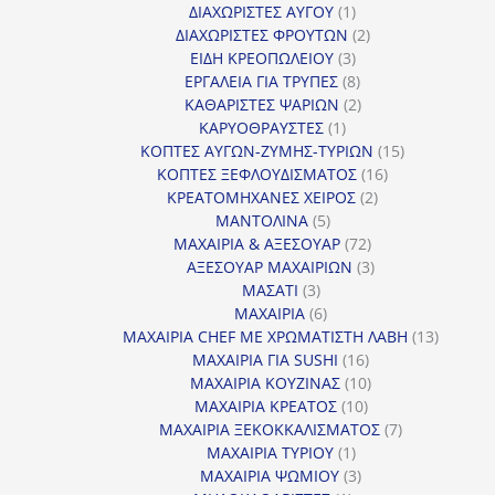
προϊόντα
1
ΔΙΑΧΩΡΙΣΤΕΣ ΑΥΓΟΥ
1
προϊόν
2
ΔΙΑΧΩΡΙΣΤΕΣ ΦΡΟΥΤΩΝ
2
3
προϊόντα
ΕΙΔΗ ΚΡΕΟΠΩΛΕΙΟΥ
3
προϊόντα
8
ΕΡΓΑΛΕΙΑ ΓΙΑ ΤΡΥΠΕΣ
8
προϊόντα
2
ΚΑΘΑΡΙΣΤΕΣ ΨΑΡΙΩΝ
2
1
προϊόντα
ΚΑΡΥΟΘΡΑΥΣΤΕΣ
1
προϊόν
15
ΚΟΠΤΕΣ ΑΥΓΩΝ-ΖΥΜΗΣ-ΤΥΡΙΩΝ
15
16
προϊόντα
ΚΟΠΤΕΣ ΞΕΦΛΟΥΔΙΣΜΑΤΟΣ
16
2
προϊόντα
ΚΡΕΑΤΟΜΗΧΑΝΕΣ ΧΕΙΡΟΣ
2
5
προϊόντα
ΜΑΝΤΟΛΙΝΑ
5
προϊόντα
72
ΜΑΧΑΙΡΙΑ & ΑΞΕΣΟΥΑΡ
72
προϊόντα
3
ΑΞΕΣΟΥΑΡ ΜΑΧΑΙΡΙΩΝ
3
3
προϊόντα
ΜΑΣΑΤΙ
3
προϊόντα
6
ΜΑΧΑΙΡΙΑ
6
προϊόντα
13
ΜΑΧΑΙΡΙΑ CHEF ΜΕ ΧΡΩΜΑΤΙΣΤΗ ΛΑΒΗ
13
16
προϊόντ
ΜΑΧΑΙΡΙΑ ΓΙΑ SUSHI
16
προϊόντα
10
ΜΑΧΑΙΡΙΑ ΚΟΥΖΙΝΑΣ
10
10
προϊόντα
ΜΑΧΑΙΡΙΑ ΚΡΕΑΤΟΣ
10
προϊόντα
7
ΜΑΧΑΙΡΙΑ ΞΕΚΟΚΚΑΛΙΣΜΑΤΟΣ
7
1
προϊόντα
ΜΑΧΑΙΡΙΑ ΤΥΡΙΟΥ
1
προϊόν
3
ΜΑΧΑΙΡΙΑ ΨΩΜΙΟΥ
3