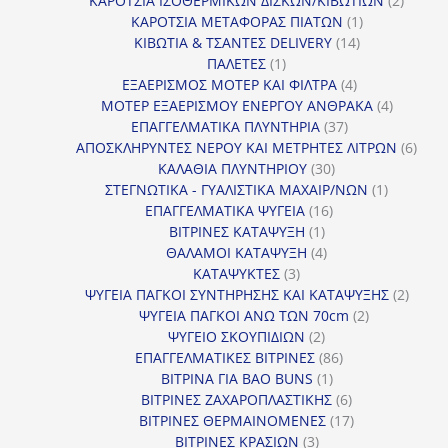
ΚΑΡΟΤΣΙΑ ΙΣΟΘΕΡΜΙΚΩΝ ΔΙΣΚΩΝ/ΚΙΒΩΤΙΩΝ
2
1
προϊόν
ΚΑΡΟΤΣΙΑ ΜΕΤΑΦΟΡΑΣ ΠΙΑΤΩΝ
1
14
προϊόν
ΚΙΒΩΤΙΑ & ΤΣΑΝΤΕΣ DELIVERY
14
1
προϊόντα
ΠΑΛΕΤΕΣ
1
προϊόν
4
ΕΞΑΕΡΙΣΜΟΣ ΜΟΤΕΡ ΚΑΙ ΦΙΛΤΡΑ
4
προϊόντα
4
ΜΟΤΕΡ ΕΞΑΕΡΙΣΜΟΥ ΕΝΕΡΓΟΥ ΑΝΘΡΑΚΑ
4
37
προϊόντ
ΕΠΑΓΓΕΛΜΑΤΙΚΑ ΠΛΥΝΤΗΡΙΑ
37
προϊόντα
6
ΑΠΟΣΚΛΗΡΥΝΤΕΣ ΝΕΡΟΥ ΚΑΙ ΜΕΤΡΗΤΕΣ ΛΙΤΡΩΝ
6
30
προϊ
ΚΑΛΑΘΙΑ ΠΛΥΝΤΗΡΙΟΥ
30
προϊόντα
1
ΣΤΕΓΝΩΤΙΚΑ - ΓΥΑΛΙΣΤΙΚΑ ΜΑΧΑΙΡ/ΝΩΝ
1
16
προϊόν
ΕΠΑΓΓΕΛΜΑΤΙΚΑ ΨΥΓΕΙΑ
16
1
προϊόντα
ΒΙΤΡΙΝΕΣ ΚΑΤΑΨΥΞΗ
1
προϊόν
4
ΘΑΛΑΜΟΙ ΚΑΤΑΨΥΞΗ
4
3
προϊόντα
ΚΑΤΑΨΥΚΤΕΣ
3
προϊόντα
2
ΨΥΓΕΙΑ ΠΑΓΚΟΙ ΣΥΝΤΗΡΗΣΗΣ ΚΑΙ ΚΑΤΑΨΥΞΗΣ
2
2
προϊό
ΨΥΓΕΙΑ ΠΑΓΚΟΙ ΑΝΩ ΤΩΝ 70cm
2
2
προϊόντα
ΨΥΓΕΙΟ ΣΚΟΥΠΙΔΙΩΝ
2
προϊόντα
86
ΕΠΑΓΓΕΛΜΑΤΙΚΕΣ ΒΙΤΡΙΝΕΣ
86
1
προϊόντα
ΒΙΤΡΙΝΑ ΓΙΑ BAO BUNS
1
προϊόν
6
ΒΙΤΡΙΝΕΣ ΖΑΧΑΡΟΠΛΑΣΤΙΚΗΣ
6
προϊόντα
17
ΒΙΤΡΙΝΕΣ ΘΕΡΜΑΙΝΟΜΕΝΕΣ
17
3
προϊόντα
ΒΙΤΡΙΝΕΣ ΚΡΑΣΙΩΝ
3