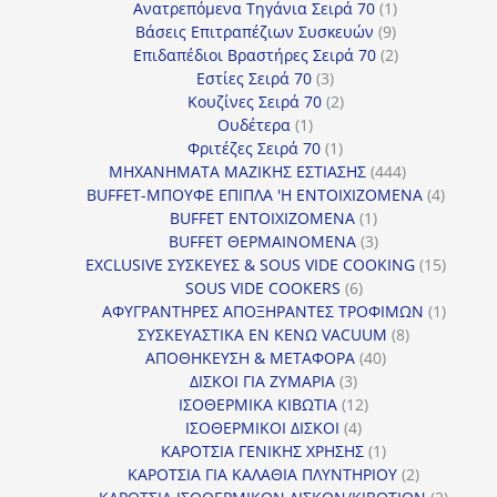
προϊόντα
1
Ανατρεπόμενα Τηγάνια Σειρά 70
1
9
προϊόν
Βάσεις Επιτραπέζιων Συσκευών
9
προϊόντα
2
Επιδαπέδιοι Βραστήρες Σειρά 70
2
3
προϊόντα
Εστίες Σειρά 70
3
προϊόντα
2
Κουζίνες Σειρά 70
2
1
προϊόντα
Ουδέτερα
1
προϊόν
1
Φριτέζες Σειρά 70
1
προϊόν
444
ΜΗΧΑΝΗΜΑΤΑ ΜΑΖΙΚΗΣ ΕΣΤΙΑΣΗΣ
444
προϊόντα
4
BUFFET-ΜΠΟΥΦΕ ΕΠΙΠΛΑ 'Η ΕΝΤΟΙΧΙΖΟΜΕΝΑ
4
1
προϊόν
BUFFET ΕΝΤΟΙΧΙΖΟΜΕΝΑ
1
προϊόν
3
BUFFET ΘΕΡΜΑΙΝΟΜΕΝΑ
3
προϊόντα
15
EXCLUSIVE ΣΥΣΚΕΥΕΣ & SOUS VIDE COOKING
15
6
προϊόν
SOUS VIDE COOKERS
6
προϊόντα
1
ΑΦΥΓΡΑΝΤΗΡΕΣ ΑΠΟΞΗΡΑΝΤΕΣ ΤΡΟΦΙΜΩΝ
1
8
προϊόν
ΣΥΣΚΕΥΑΣΤΙΚΑ ΕΝ ΚΕΝΩ VACUUM
8
40
προϊόντα
ΑΠΟΘΗΚΕΥΣΗ & ΜΕΤΑΦΟΡΑ
40
3
προϊόντα
ΔΙΣΚΟΙ ΓΙΑ ΖΥΜΑΡΙΑ
3
προϊόντα
12
ΙΣΟΘΕΡΜΙΚΑ ΚΙΒΩΤΙΑ
12
4
προϊόντα
ΙΣΟΘΕΡΜΙΚΟΙ ΔΙΣΚΟΙ
4
προϊόντα
1
ΚΑΡΟΤΣΙΑ ΓΕΝΙΚΗΣ ΧΡΗΣΗΣ
1
προϊόν
2
ΚΑΡΟΤΣΙΑ ΓΙΑ ΚΑΛΑΘΙΑ ΠΛΥΝΤΗΡΙΟΥ
2
προϊόντα
2