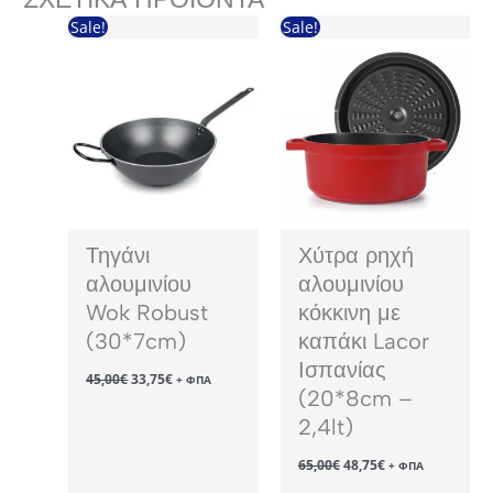
Sale!
Sale!
Τηγάνι
Χύτρα ρηχή
αλουμινίου
αλουμινίου
Wok Robust
κόκκινη με
(30*7cm)
καπάκι Lacor
Ισπανίας
Original
Η
45,00
€
33,75
€
+ ΦΠΑ
price
τρέχουσα
(20*8cm –
was:
τιμή
2,4lt)
45,00€.
είναι:
33,75€.
Original
Η
65,00
€
48,75
€
+ ΦΠΑ
price
τρέχουσα