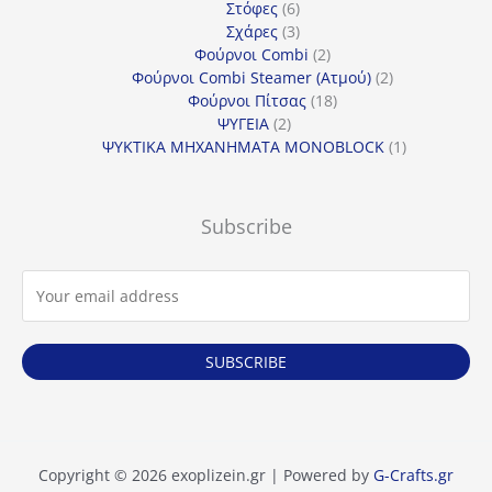
6
προϊόντα
Στόφες
6
προϊόντα
3
Σχάρες
3
προϊόντα
2
Φούρνοι Combi
2
προϊόντα
2
Φούρνοι Combi Steamer (Ατμού)
2
18
προϊόντα
Φούρνοι Πίτσας
18
2
προϊόντα
ΨΥΓΕΙΑ
2
προϊόντα
1
ΨΥΚΤΙΚΑ ΜΗΧΑΝΗΜΑΤΑ MONOBLOCK
1
προϊόν
Subscribe
SUBSCRIBE
Copyright © 2026 exoplizein.gr | Powered by
G-Crafts.gr