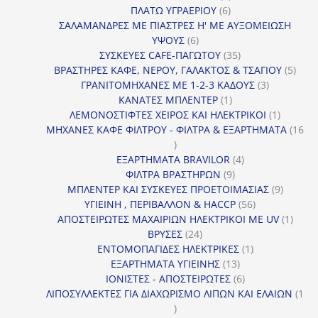
6
προϊόν
ΠΛΑΤΩ ΥΓΡΑΕΡΙΟΥ
6
προϊόντα
ΣΑΛΑΜΑΝΔΡΕΣ ΜΕ ΠΙΑΣΤΡΕΣ Η' ΜΕ ΑΥΞΟΜΕΙΩΣΗ
6
ΥΨΟΥΣ
6
προϊόντα
35
ΣΥΣΚΕΥΕΣ CAFE-ΠΑΓΩΤΟΥ
35
προϊόντα
5
ΒΡΑΣΤΗΡΕΣ ΚΑΦΕ, ΝΕΡΟΥ, ΓΑΛΑΚΤΟΣ & ΤΣΑΓΙΟΥ
5
3
προϊ
ΓΡΑΝΙΤΟΜΗΧΑΝΕΣ ΜΕ 1-2-3 ΚΑΔΟΥΣ
3
1
προϊόντα
ΚΑΝΑΤΕΣ ΜΠΛΕΝΤΕΡ
1
προϊόν
1
ΛΕΜΟΝΟΣΤΙΦΤΕΣ ΧΕΙΡΟΣ ΚΑΙ ΗΛΕΚΤΡΙΚΟΙ
1
προϊόν
ΜΗΧΑΝΕΣ ΚΑΦΕ ΦΙΛΤΡΟΥ - ΦΙΛΤΡΑ & ΕΞΑΡΤΗΜΑΤΑ
16
16
προϊόντα
4
ΕΞΑΡΤΗΜΑΤΑ BRAVILOR
4
9
προϊόντα
ΦΙΛΤΡΑ ΒΡΑΣΤΗΡΩΝ
9
προϊόντα
9
ΜΠΛΕΝΤΕΡ ΚΑΙ ΣΥΣΚΕΥΕΣ ΠΡΟΕΤΟΙΜΑΣΙΑΣ
9
56
προϊόντ
ΥΓΙΕΙΝΗ , ΠΕΡΙΒΑΛΛΟΝ & HACCP
56
προϊόντα
1
ΑΠΟΣΤΕΙΡΩΤΕΣ ΜΑΧΑΙΡΙΩΝ ΗΛΕΚΤΡΙΚΟΙ ΜΕ UV
1
24
προϊό
ΒΡΥΣΕΣ
24
προϊόντα
1
ΕΝΤΟΜΟΠΑΓΙΔΕΣ ΗΛΕΚΤΡΙΚΕΣ
1
13
προϊόν
ΕΞΑΡΤΗΜΑΤΑ ΥΓΙΕΙΝΗΣ
13
προϊόντα
6
ΙΟΝΙΣΤΕΣ - ΑΠΟΣΤΕΙΡΩΤΕΣ
6
προϊόντα
ΛΙΠΟΣΥΛΛΕΚΤΕΣ ΓΙΑ ΔΙΑΧΩΡΙΣΜΟ ΛΙΠΩΝ ΚΑΙ ΕΛΑΙΩΝ
1
1