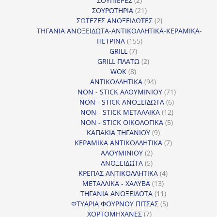
ΣΟΥΠΙΕΡΕΣ
2
προϊόντα
21
ΣΟΥΡΩΤΗΡΙΑ
21
προϊόντα
2
ΣΩΤΕΖΕΣ ΑΝΟΞΕΙΔΩΤΕΣ
2
προϊόντα
ΤΗΓΑΝΙΑ ΑΝΟΞΕΙΔΩΤΑ-ΑΝΤΙΚΟΛΛΗΤΙΚΑ-ΚΕΡΑΜΙΚΑ-
155
ΠΕΤΡΙΝΑ
155
7
προϊόντα
GRILL
7
προϊόντα
2
GRILL ΠΛΑΤΩ
2
8
προϊόντα
WOK
8
προϊόντα
94
ΑΝΤΙΚΟΛΛΗΤΙΚΑ
94
προϊόντα
71
NON - STICK ΑΛΟΥΜΙΝΙΟΥ
71
6
προϊόντα
NON - STICK ΑΝΟΞΕΙΔΩΤΑ
6
12
προϊόντα
NON - STICK ΜΕΤΑΛΛΙΚΑ
12
5
προϊόντα
NON - STICK ΟΙΚΟΛΟΓΙΚΑ
5
9
προϊόντα
ΚΑΠΑΚΙΑ ΤΗΓΑΝΙΟΥ
9
προϊόντα
7
ΚΕΡΑΜΙΚΑ ΑΝΤΙΚΟΛΛΗΤΙΚΑ
7
2
προϊόντα
ΑΛΟΥΜΙΝΙΟΥ
2
προϊόντα
5
ΑΝΟΞΕΙΔΩΤΑ
5
προϊόντα
4
ΚΡΕΠΑΣ ΑΝΤΙΚΟΛΛΗΤΙΚΑ
4
13
προϊόντα
ΜΕΤΑΛΛΙΚΑ - ΧΑΛΥΒΑ
13
προϊόντα
11
ΤΗΓΑΝΙΑ ΑΝΟΞΕΙΔΩΤΑ
11
προϊόντα
5
ΦΤΥΑΡΙΑ ΦΟΥΡΝΟΥ ΠΙΤΣΑΣ
5
7
προϊόντα
ΧΟΡΤΟΜΗΧΑΝΕΣ
7