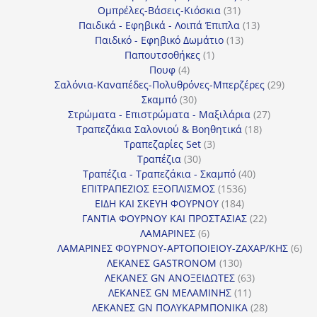
31
προϊόντα
Ομπρέλες-Βάσεις-Κιόσκια
31
προϊόντα
13
Παιδικά - Εφηβικά - Λοιπά Έπιπλα
13
13
προϊόντα
Παιδικό - Εφηβικό Δωμάτιο
13
1
προϊόντα
Παπουτσοθήκες
1
4
προϊόν
Πουφ
4
προϊόντα
29
Σαλόνια-Καναπέδες-Πολυθρόνες-Μπερζέρες
29
30
προϊόν
Σκαμπό
30
προϊόντα
27
Στρώματα - Επιστρώματα - Μαξιλάρια
27
18
προϊόντα
Τραπεζάκια Σαλονιού & Βοηθητικά
18
3
προϊόντα
Τραπεζαρίες Set
3
30
προϊόντα
Τραπέζια
30
προϊόντα
40
Τραπέζια - Τραπεζάκια - Σκαμπό
40
1536
προϊόντα
ΕΠΙΤΡΑΠΕΖΙΟΣ ΕΞΟΠΛΙΣΜΟΣ
1536
184
προϊόντα
ΕΙΔΗ ΚΑΙ ΣΚΕΥΗ ΦΟΥΡΝΟΥ
184
προϊόντα
22
ΓΑΝΤΙΑ ΦΟΥΡΝΟΥ ΚΑΙ ΠΡΟΣΤΑΣΙΑΣ
22
6
προϊόντα
ΛΑΜΑΡΙΝΕΣ
6
προϊόντα
6
ΛΑΜΑΡΙΝΕΣ ΦΟΥΡΝΟΥ-ΑΡΤΟΠΟΙΕΙΟΥ-ΖΑΧΑΡ/ΚΗΣ
6
130
προ
ΛΕΚΑΝΕΣ GASTRONOM
130
προϊόντα
63
ΛΕΚΑΝΕΣ GN ΑΝΟΞΕΙΔΩΤΕΣ
63
11
προϊόντα
ΛΕΚΑΝΕΣ GN ΜΕΛΑΜΙΝΗΣ
11
προϊόντα
28
ΛΕΚΑΝΕΣ GN ΠΟΛΥΚΑΡΜΠΟΝΙΚΑ
28