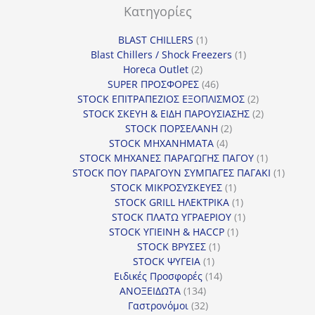
Κατηγορίες
1
BLAST CHILLERS
1
προϊόν
1
Blast Chillers / Shock Freezers
1
2
προϊόν
Horeca Outlet
2
προϊόντα
46
SUPER ΠΡΟΣΦΟΡΕΣ
46
προϊόντα
2
STOCK ΕΠΙΤΡΑΠΕΖΙΟΣ ΕΞΟΠΛΙΣΜΟΣ
2
προϊόντα
2
STOCK ΣΚΕΥΗ & ΕΙΔΗ ΠΑΡΟΥΣΙΑΣΗΣ
2
2
προϊόντα
STOCK ΠΟΡΣΕΛΑΝΗ
2
4
προϊόντα
STOCK ΜΗΧΑΝΗΜΑΤΑ
4
προϊόντα
1
STOCK ΜΗΧΑΝΕΣ ΠΑΡΑΓΩΓΗΣ ΠΑΓΟΥ
1
προϊόν
1
STOCK ΠΟΥ ΠΑΡΑΓΟΥΝ ΣΥΜΠΑΓΕΣ ΠΑΓΑΚΙ
1
1
προϊόν
STOCK ΜΙΚΡΟΣΥΣΚΕΥΕΣ
1
προϊόν
1
STOCK GRILL ΗΛΕΚΤΡΙΚΑ
1
προϊόν
1
STOCK ΠΛΑΤΩ ΥΓΡΑΕΡΙΟΥ
1
1
προϊόν
STOCK ΥΓΙΕΙΝΗ & HACCP
1
1
προϊόν
STOCK ΒΡΥΣΕΣ
1
1
προϊόν
STOCK ΨΥΓΕΙΑ
1
προϊόν
14
Ειδικές Προσφορές
14
134
προϊόντα
ΑΝΟΞΕΙΔΩΤΑ
134
προϊόντα
32
Γαστρονόμοι
32