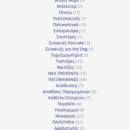
Μπαιν Μαρί
5
7
προϊόντα
Μπλέντερ
7
17
προϊόντα
Πλατώ
17
προϊόντα
1
Πολτοποιητές
1
προϊόν
15
Πολυκοπτικά
15
1
προϊόντα
Σαλαμάνδρες
1
1
προϊόν
Σουπιέρες
1
προϊόν
3
Συσκευές Pancake
3
προϊόντα
1
Συσκευές για Hot Dog
1
2
προϊόν
Ταχυζυμωτήρια
2
12
προϊόντα
Τοστιέρες
12
12
προϊόντα
Φριτέζες
12
προϊόντα
12
ΝΕΑ ΠΡΟΪΟΝΤΑ
12
προϊόντα
68
ΠΑΓΟΜΗΧΑΝΕΣ
68
7
προϊόντα
Ανάδευσης
7
προϊόντα
9
Αποθήκες Παγομηχανών
9
7
προϊόντα
Καθέτου Στοιχείου
7
4
προϊόντα
Παγολέπι
4
προϊόντα
8
Παγότριμμα
8
27
προϊόντα
Ψεκασμού
27
57
προϊόντα
ΠΛΥΝΤΗΡΙΑ
57
προϊόντα
2
Αφαλατωτές
2