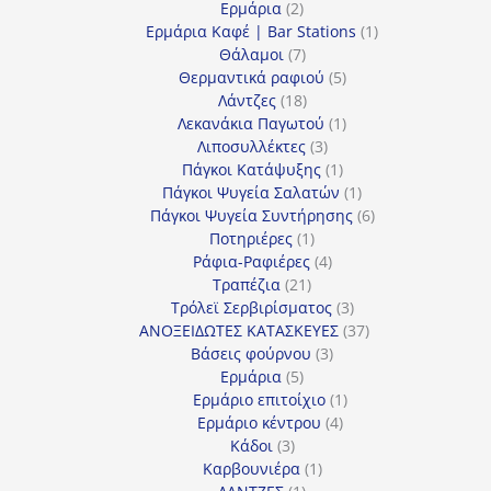
2
προϊόντα
Ερμάρια
2
προϊόντα
1
Ερμάρια Καφέ | Bar Stations
1
7
προϊόν
Θάλαμοι
7
προϊόντα
5
Θερμαντικά ραφιού
5
18
προϊόντα
Λάντζες
18
προϊόντα
1
Λεκανάκια Παγωτού
1
3
προϊόν
Λιποσυλλέκτες
3
προϊόντα
1
Πάγκοι Κατάψυξης
1
προϊόν
1
Πάγκοι Ψυγεία Σαλατών
1
προϊόν
6
Πάγκοι Ψυγεία Συντήρησης
6
1
προϊόντα
Ποτηριέρες
1
προϊόν
4
Ράφια-Ραφιέρες
4
21
προϊόντα
Τραπέζια
21
προϊόντα
3
Τρόλεϊ Σερβιρίσματος
3
προϊόντα
37
ΑΝΟΞΕΙΔΩΤΕΣ ΚΑΤΑΣΚΕΥΕΣ
37
3
προϊόντα
Βάσεις φούρνου
3
5
προϊόντα
Ερμάρια
5
προϊόντα
1
Ερμάριο επιτοίχιο
1
4
προϊόν
Ερμάριο κέντρου
4
3
προϊόντα
Κάδοι
3
προϊόντα
1
Καρβουνιέρα
1
1
προϊόν