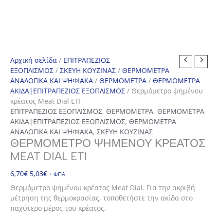
Αρχική σελίδα
/
ΕΠΙΤΡΑΠΕΖΙΟΣ
ΕΞΟΠΛΙΣΜΟΣ
/
ΣΚΕΥΗ ΚΟΥΖΙΝΑΣ
/
ΘΕΡΜΟΜΕΤΡΑ
ΑΝΑΛΟΓΙΚΑ ΚΑΙ ΨΗΦΙΑΚΑ
/
ΘΕΡΜΟΜΕΤΡΑ
/
ΘΕΡΜΟΜΕΤΡΑ
ΑΚΙΔΑ|ΕΠΙΤΡΑΠΕΖΙΟΣ ΕΞΟΠΛΙΣΜΟΣ
/ Θερμόμετρο ψημένου
κρέατος Meat Dial ETI
ΕΠΙΤΡΑΠΕΖΙΟΣ ΕΞΟΠΛΙΣΜΟΣ
,
ΘΕΡΜΟΜΕΤΡΑ
,
ΘΕΡΜΟΜΕΤΡΑ
ΑΚΙΔΑ|ΕΠΙΤΡΑΠΕΖΙΟΣ ΕΞΟΠΛΙΣΜΟΣ
,
ΘΕΡΜΟΜΕΤΡΑ
ΑΝΑΛΟΓΙΚΑ ΚΑΙ ΨΗΦΙΑΚΑ
,
ΣΚΕΥΗ ΚΟΥΖΙΝΑΣ
ΘΕΡΜΌΜΕΤΡΟ ΨΗΜΈΝΟΥ ΚΡΈΑΤΟΣ
MEAT DIAL ETI
Original
Η
6,70
€
5,03
€
+ ΦΠΑ
price
τρέχουσα
Θερμόμετρο ψημένου κρέατος Meat Dial. Για την ακριβή
was:
τιμή
μέτρηση της θερμοκρασίας, τοποθετήστε την ακίδα στο
6,70€.
είναι:
παχύτερο μέρος του κρέατος.
5,03€.