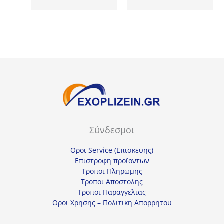
price
τρέχουσα
21,60€.
είναι:
was:
τιμή
16,20€.
23,10€.
είναι:
17,33€.
Σύνδεσμοι
Οροι Service (Επισκευης)
Επιστροφη προϊοντων
Τροποι Πληρωμης
Τροποι Αποστολης
Τροποι Παραγγελιας
Οροι Χρησης – Πολιτικη Απορρητου