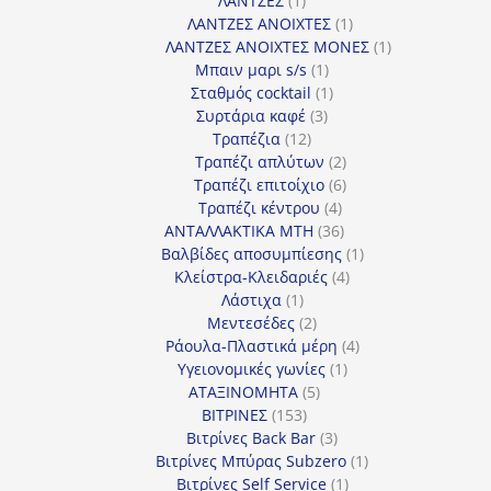
ΛΑΝΤΖΕΣ
1
προϊόν
1
ΛΑΝΤΖΕΣ ΑΝΟΙΧΤΕΣ
1
προϊόν
1
ΛΑΝΤΖΕΣ ΑΝΟΙΧΤΕΣ ΜΟΝΕΣ
1
1
προϊόν
Μπαιν μαρι s/s
1
προϊόν
1
Σταθμός cocktail
1
3
προϊόν
Συρτάρια καφέ
3
12
προϊόντα
Τραπέζια
12
προϊόντα
2
Τραπέζι απλύτων
2
προϊόντα
6
Τραπέζι επιτοίχιο
6
4
προϊόντα
Τραπέζι κέντρου
4
προϊόντα
36
ΑΝΤΑΛΛΑΚΤΙΚΑ MTH
36
προϊόντα
1
Βαλβίδες αποσυμπίεσης
1
4
προϊόν
Κλείστρα-Κλειδαριές
4
1
προϊόντα
Λάστιχα
1
προϊόν
2
Μεντεσέδες
2
προϊόντα
4
Ράουλα-Πλαστικά μέρη
4
1
προϊόντα
Υγειονομικές γωνίες
1
5
προϊόν
ΑΤΑΞΙΝΟΜΗΤΑ
5
153
προϊόντα
ΒΙΤΡΙΝΕΣ
153
προϊόντα
3
Βιτρίνες Back Bar
3
προϊόντα
1
Βιτρίνες Mπύρας Subzero
1
1
προϊόν
Βιτρίνες Self Service
1