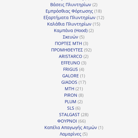
προϊόντα
2
Βάσεις Πλυντηρίων
2
προϊόντα
18
Εμπρόσθιας Φόρτωσης
18
προϊόντα
12
Εξαρτήματα Πλυντηρίων
12
15
προϊόντα
Καλάθια Πλυντηρίων
15
2
προϊόντα
Καμπάνα (Hood)
2
5
προϊόντα
Σκευών
5
προϊόντα
3
ΠΟΡΤΕΣ MTH
3
προϊόντα
92
ΠΡΟΜΗΘΕΥΤΕΣ
92
2
προϊόντα
ARISTARCO
2
3
προϊόντα
EFFEUNO
3
4
προϊόντα
FRIGUS
4
προϊόντα
1
GALORE
1
προϊόν
17
GIADOS
17
21
προϊόντα
MTH
21
προϊόντα
8
PIRON
8
2
προϊόντα
PLUM
2
6
προϊόντα
SLS
6
προϊόντα
28
STALGAST
28
66
προϊόντα
ΦΟΥΡΝΟΙ
66
προϊόντα
1
Καπέλα Απαγωγής Ατμών
1
5
προϊόν
Λαμαρίνες
5