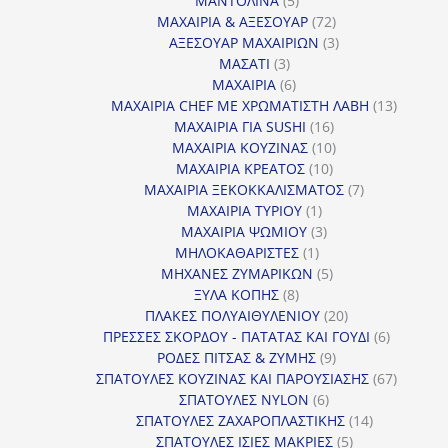
ΜΑΝΤΟΛΙΝΑ
5
προϊόντα
72
ΜΑΧΑΙΡΙΑ & ΑΞΕΣΟΥΑΡ
72
προϊόντα
3
ΑΞΕΣΟΥΑΡ ΜΑΧΑΙΡΙΩΝ
3
3
προϊόντα
ΜΑΣΑΤΙ
3
προϊόντα
6
ΜΑΧΑΙΡΙΑ
6
προϊόντα
13
ΜΑΧΑΙΡΙΑ CHEF ΜΕ ΧΡΩΜΑΤΙΣΤΗ ΛΑΒΗ
13
16
προϊόντ
ΜΑΧΑΙΡΙΑ ΓΙΑ SUSHI
16
προϊόντα
10
ΜΑΧΑΙΡΙΑ ΚΟΥΖΙΝΑΣ
10
10
προϊόντα
ΜΑΧΑΙΡΙΑ ΚΡΕΑΤΟΣ
10
προϊόντα
7
ΜΑΧΑΙΡΙΑ ΞΕΚΟΚΚΑΛΙΣΜΑΤΟΣ
7
1
προϊόντα
ΜΑΧΑΙΡΙΑ ΤΥΡΙΟΥ
1
προϊόν
3
ΜΑΧΑΙΡΙΑ ΨΩΜΙΟΥ
3
1
προϊόντα
ΜΗΛΟΚΑΘΑΡΙΣΤΕΣ
1
προϊόν
5
ΜΗΧΑΝΕΣ ΖΥΜΑΡΙΚΩΝ
5
8
προϊόντα
ΞΥΛΑ ΚΟΠΗΣ
8
προϊόντα
20
ΠΛΑΚΕΣ ΠΟΛΥΑΙΘΥΛΕΝΙΟΥ
20
προϊόντα
6
ΠΡΕΣΣΕΣ ΣΚΟΡΔΟΥ - ΠΑΤΑΤΑΣ ΚΑΙ ΓΟΥΔΙ
6
9
προϊόντα
ΡΟΔΕΣ ΠΙΤΣΑΣ & ΖΥΜΗΣ
9
προϊόντα
67
ΣΠΑΤΟΥΛΕΣ ΚΟΥΖΙΝΑΣ ΚΑΙ ΠΑΡΟΥΣΙΑΣΗΣ
67
6
προϊόντ
ΣΠΑΤΟΥΛΕΣ NYLON
6
προϊόντα
14
ΣΠΑΤΟΥΛΕΣ ΖΑΧΑΡΟΠΛΑΣΤΙΚΗΣ
14
5
προϊόντα
ΣΠΑΤΟΥΛΕΣ ΙΣΙΕΣ ΜΑΚΡΙΕΣ
5