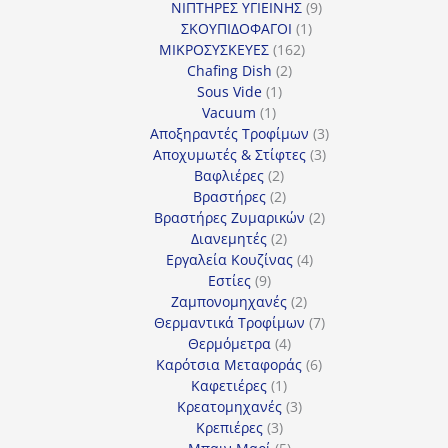
προϊόν
9
ΝΙΠΤΗΡΕΣ ΥΓΙΕΙΝΗΣ
9
1
προϊόντα
ΣΚΟΥΠΙΔΟΦΑΓΟΙ
1
162
προϊόν
ΜΙΚΡΟΣΥΣΚΕΥΕΣ
162
2
προϊόντα
Chafing Dish
2
1
προϊόντα
Sous Vide
1
1
προϊόν
Vacuum
1
προϊόν
3
Αποξηραντές Τροφίμων
3
3
προϊόντα
Αποχυμωτές & Στίφτες
3
2
προϊόντα
Βαφλιέρες
2
προϊόντα
2
Βραστήρες
2
προϊόντα
2
Βραστήρες Ζυμαρικών
2
2
προϊόντα
Διανεμητές
2
προϊόντα
4
Εργαλεία Κουζίνας
4
9
προϊόντα
Εστίες
9
προϊόντα
2
Ζαμπονομηχανές
2
προϊόντα
7
Θερμαντικά Τροφίμων
7
4
προϊόντα
Θερμόμετρα
4
προϊόντα
6
Καρότσια Μεταφοράς
6
1
προϊόντα
Καφετιέρες
1
προϊόν
3
Κρεατομηχανές
3
3
προϊόντα
Κρεπιέρες
3
προϊόντα
5