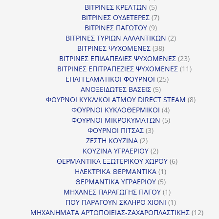
προϊόντα
5
ΒΙΤΡΙΝΕΣ ΚΡΕΑΤΩΝ
5
προϊόντα
7
ΒΙΤΡΙΝΕΣ ΟΥΔΕΤΕΡΕΣ
7
9
προϊόντα
ΒΙΤΡΙΝΕΣ ΠΑΓΩΤΟΥ
9
προϊόντα
2
ΒΙΤΡΙΝΕΣ ΤΥΡΙΩΝ ΑΛΛΑΝΤΙΚΩΝ
2
38
προϊόντα
ΒΙΤΡΙΝΕΣ ΨΥΧΟΜΕΝΕΣ
38
προϊόντα
23
ΒΙΤΡΙΝΕΣ ΕΠΙΔΑΠΕΔΙΕΣ ΨΥΧΟΜΕΝΕΣ
23
προϊόντα
11
ΒΙΤΡΙΝΕΣ ΕΠΙΤΡΑΠΕΖΙΕΣ ΨΥΧΟΜΕΝΕΣ
11
25
προϊόντ
ΕΠΑΓΓΕΛΜΑΤΙΚΟΙ ΦΟΥΡΝΟΙ
25
5
προϊόντα
ΑΝΟΞΕΙΔΩΤΕΣ ΒΑΣΕΙΣ
5
προϊόντα
8
ΦΟΥΡΝΟΙ ΚΥΚΛ/ΚΟΙ ΑΤΜΟΥ DIRECT STEAM
8
4
προϊόν
ΦΟΥΡΝΟΙ ΚΥΚΛΟΘΕΡΜΙΚΟΙ
4
προϊόντα
5
ΦΟΥΡΝΟΙ ΜΙΚΡΟΚΥΜΑΤΩΝ
5
3
προϊόντα
ΦΟΥΡΝΟΙ ΠΙΤΣΑΣ
3
2
προϊόντα
ΖΕΣΤΗ ΚΟΥΖΙΝΑ
2
προϊόντα
2
ΚΟΥΖΙΝΑ ΥΓΡΑΕΡΙΟΥ
2
προϊόντα
6
ΘΕΡΜΑΝΤΙΚΑ ΕΞΩΤΕΡΙΚΟΥ ΧΩΡΟΥ
6
1
προϊόντα
ΗΛΕΚΤΡΙΚΑ ΘΕΡΜΑΝΤΙΚΑ
1
5
προϊόν
ΘΕΡΜΑΝΤΙΚΑ ΥΓΡΑΕΡΙΟΥ
5
προϊόντα
1
ΜΗΧΑΝΕΣ ΠΑΡΑΓΩΓΗΣ ΠΑΓΟΥ
1
προϊόν
1
ΠΟΥ ΠΑΡΑΓΟΥΝ ΣΚΛΗΡΟ ΧΙΟΝΙ
1
προϊόν
12
ΜΗΧΑΝΗΜΑΤΑ ΑΡΤΟΠΟΙΕΙΑΣ-ΖΑΧΑΡΟΠΛΑΣΤΙΚΗΣ
12