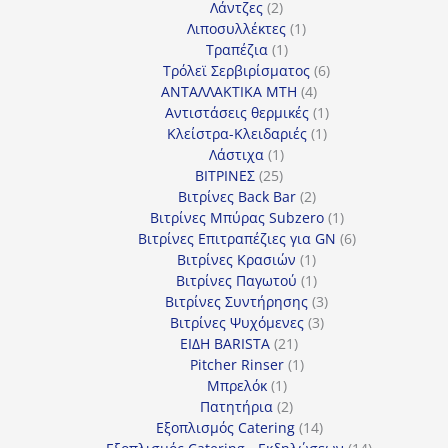
2
προϊόν
Λάντζες
2
προϊόντα
1
Λιποσυλλέκτες
1
1
προϊόν
Τραπέζια
1
προϊόν
6
Τρόλεϊ Σερβιρίσματος
6
4
προϊόντα
ΑΝΤΑΛΛΑΚΤΙΚΑ MTH
4
προϊόντα
1
Αντιστάσεις θερμικές
1
1
προϊόν
Κλείστρα-Κλειδαριές
1
1
προϊόν
Λάστιχα
1
25
προϊόν
ΒΙΤΡΙΝΕΣ
25
προϊόντα
2
Βιτρίνες Back Bar
2
προϊόντα
1
Βιτρίνες Mπύρας Subzero
1
προϊόν
6
Βιτρίνες Επιτραπέζιες για GN
6
1
προϊόντα
Βιτρίνες Κρασιών
1
προϊόν
1
Βιτρίνες Παγωτού
1
προϊόν
3
Βιτρίνες Συντήρησης
3
3
προϊόντα
Βιτρίνες Ψυχόμενες
3
21
προϊόντα
ΕΙΔΗ BARISTA
21
προϊόντα
1
Pitcher Rinser
1
1
προϊόν
Μπρελόκ
1
προϊόν
2
Πατητήρια
2
προϊόντα
14
Εξοπλισμός Catering
14
προϊόντα
14