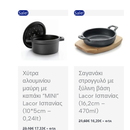
was:
τιμή
65,00€.
είναι:
48,75€.
Sale!
Sale!
Χύτρα
Σαγανάκι
αλουμινίου
στρογγυλό με
μαύρη με
ξύλινη βάση
καπάκι “MINI”
Lacor Ισπανίας
Lacor Ισπανίας
(16,2cm –
(10*5cm –
470ml)
0,24lt)
Original
Η
21,60
€
16,20
€
+ ΦΠΑ
price
τρέχουσα
Original
Η
23,10
€
17,33
€
was:
τιμή
+ ΦΠΑ