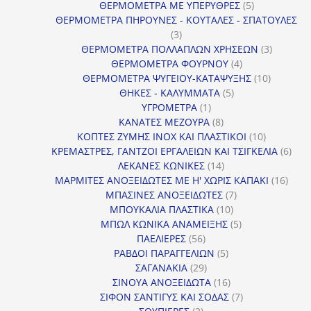
προϊόν
5
ΘΕΡΜΟΜΕΤΡΑ ΜΕ ΥΠΕΡΥΘΡΕΣ
5
προϊόντα
ΘΕΡΜΟΜΕΤΡΑ ΠΗΡΟΥΝΕΣ - ΚΟΥΤΑΛΕΣ - ΣΠΑΤΟΥΛΕΣ
3
3
προϊόντα
3
ΘΕΡΜΟΜΕΤΡΑ ΠΟΛΛΑΠΛΩΝ ΧΡΗΣΕΩΝ
3
4
προϊόντ
ΘΕΡΜΟΜΕΤΡΑ ΦΟΥΡΝΟΥ
4
προϊόντα
10
ΘΕΡΜΟΜΕΤΡΑ ΨΥΓΕΙΟΥ-ΚΑΤΑΨΥΞΗΣ
10
5
προϊόντα
ΘΗΚΕΣ - ΚΑΛΥΜΜΑΤΑ
5
1
προϊόντα
ΥΓΡΟΜΕΤΡΑ
1
προϊόν
8
ΚΑΝΑΤΕΣ ΜΕΖΟΥΡΑ
8
προϊόντα
10
ΚΟΠΤΕΣ ΖΥΜΗΣ INOX ΚΑΙ ΠΛΑΣΤΙΚΟΙ
10
προϊόντα
6
ΚΡΕΜΑΣΤΡΕΣ, ΓΑΝΤΖΟΙ ΕΡΓΑΛΕΙΩΝ ΚΑΙ ΤΣΙΓΚΕΛΙΑ
6
14
προϊ
ΛΕΚΑΝΕΣ ΚΩΝΙΚΕΣ
14
προϊόντα
16
ΜΑΡΜΙΤΕΣ ΑΝΟΞΕΙΔΩΤΕΣ ΜΕ Η' ΧΩΡΙΣ ΚΑΠΑΚΙ
16
7
προϊ
ΜΠΑΣΙΝΕΣ ΑΝΟΞΕΙΔΩΤΕΣ
7
10
προϊόντα
ΜΠΟΥΚΑΛΙΑ ΠΛΑΣΤΙΚΑ
10
προϊόντα
5
ΜΠΩΛ ΚΩΝΙΚΑ ΑΝΑΜΕΙΞΗΣ
5
56
προϊόντα
ΠΑΕΛΙΕΡΕΣ
56
προϊόντα
5
ΡΑΒΔΟΙ ΠΑΡΑΓΓΕΛΙΩΝ
5
29
προϊόντα
ΣΑΓΑΝΑΚΙΑ
29
προϊόντα
16
ΣΙΝΟΥΑ ΑΝΟΞΕΙΔΩΤΑ
16
προϊόντα
7
ΣΙΦΟΝ ΣΑΝΤΙΓΥΣ ΚΑΙ ΣΟΔΑΣ
7
2
προϊόντα