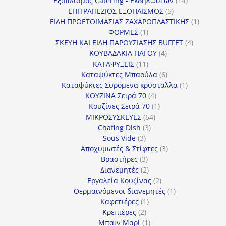
Εξοπλισμός Catering - Εκδηλώσεων
14
5
προϊόντα
ΕΠΙΤΡΑΠΕΖΙΟΣ ΕΞΟΠΛΙΣΜΟΣ
5
προϊόντα
1
ΕΙΔΗ ΠΡΟΕΤΟΙΜΑΣΙΑΣ ΖΑΧΑΡΟΠΛΑΣΤΙΚΗΣ
1
1
προϊόν
ΦΟΡΜΕΣ
1
προϊόν
4
ΣΚΕΥΗ ΚΑΙ ΕΙΔΗ ΠΑΡΟΥΣΙΑΣΗΣ BUFFET
4
4
προϊόντα
ΚΟΥΒΑΔΑΚΙΑ ΠΑΓΟΥ
4
11
προϊόντα
ΚΑΤΑΨΥΞΕΙΣ
11
προϊόντα
6
Καταψύκτες Μπαούλα
6
προϊόντα
1
Καταψύκτες Συρόμενα κρύσταλλα
1
4
προϊόν
ΚΟΥΖΙΝΑ Σειρά 70
4
προϊόντα
1
Κουζίνες Σειρά 70
1
64
προϊόν
ΜΙΚΡΟΣΥΣΚΕΥΕΣ
64
3
προϊόντα
Chafing Dish
3
3
προϊόντα
Sous Vide
3
προϊόντα
3
Αποχυμωτές & Στίφτες
3
3
προϊόντα
Βραστήρες
3
προϊόντα
2
Διανεμητές
2
προϊόντα
2
Εργαλεία Κουζίνας
2
προϊόντα
1
Θερμαινόμενοι διανεμητές
1
1
προϊόν
Καφετιέρες
1
2
προϊόν
Κρεπιέρες
2
προϊόντα
1
Μπαιν Μαρί
1