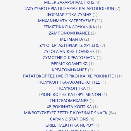
4
προϊ
ΜΙΞΕΡ ΖΑΧΑΡΟΠΛΑΣΤΙΚΗΣ
4
προϊόντα
7
ΤΑΧΥΖΥΜΩΤΗΡΙΑ ΠΙΤΣΑΡΙΑΣ ΚΑΙ ΑΡΤΟΠΟΙΕΙΩΝ
7
1
προϊό
ΦΟΡΜΑΡΙΣΤΙΚΑ ΖΥΜΗΣ
1
προϊόν
21
ΜΗΧΑΝΗΜΑΤΑ ΚΑΤΕΡΓΑΣΙΑΣ
21
1
προϊόντα
ΓΕΜΙΣΤΙΚΑ ΓΙΑ ΛΟΥΚΑΝΙΚΑ
1
2
προϊόν
ΖΑΜΠΟΝΟΜΗΧΑΝΕΣ
2
2
προϊόντα
ΜΕ ΙΜΑΝΤΑ
2
προϊόντα
7
ΖΥΓΟΙ ΕΡΓΑΣΤΗΡΙΑΚΗΣ ΧΡΗΣΗΣ
7
1
προϊόντα
ΖΥΓΟΙ ΛΙΑΝΙΚΗΣ ΠΩΛΗΣΗΣ
1
προϊόν
1
ΖΥΜΩΤΗΡΙΟ ΚΡΕΑΤΟΕΙΔΩΝ
1
1
προϊόν
ΘΕΡΜΟΚΟΛΛΗΤΙΚΆ
1
2
προϊόν
ΚΡΕΑΤΟΜΗΧΑΝΕΣ
2
προϊόντα
1
ΠΑΤΑΤΟΚΟΠΤΕΣ ΗΛΕΚΤΡΙΚΟΙ ΚΑΙ ΧΕΙΡΟΚΙΝΗΤΟΙ
1
1
προϊ
ΠΟΛΥΚΟΠΤΙΚΑ-ΛΑΧΑΝΟΚΟΠΤΕΣ
1
1
προϊόν
ΠΟΛΥΚΟΠΤΙΚΑ
1
προϊόν
1
ΠΡΙΟΝΙ ΚΟΠΗΣ ΚΑΤΕΨΥΓΜΕΝΩΝ
1
1
προϊόν
ΣΝΙΤΣΕΛΟΜΗΧΑΝΕΣ
1
προϊόν
1
ΧΕΙΡΟΚΙΝΗΤΑ ΚΟΠΤΙΚΑ
1
προϊόν
84
ΜΙΚΡΟΣΥΣΚΕΥΕΣ ΖΕΣΤΗΣ ΚΟΥΖΙΝΑΣ SNACK
84
4
προϊόντ
CARVING STATIONS
4
προϊόντα
1
GRILL ΗΛΕΚΤΡΙΚΑ ΝΕΡΟΥ
1
2
προϊόν