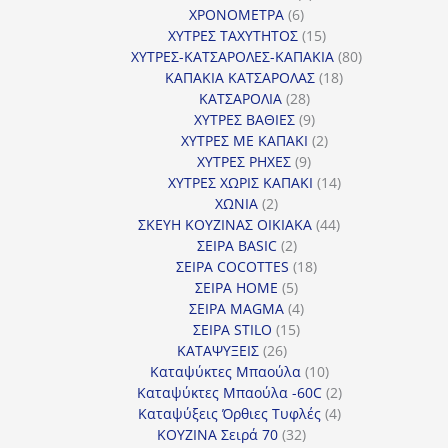
6
προϊόντα
ΧΡΟΝΟΜΕΤΡΑ
6
προϊόντα
15
ΧΥΤΡΕΣ ΤΑΧΥΤΗΤΟΣ
15
προϊόντα
80
ΧΥΤΡΕΣ-ΚΑΤΣΑΡΟΛΕΣ-ΚΑΠΑΚΙΑ
80
18
προϊόντα
ΚΑΠΑΚΙΑ ΚΑΤΣΑΡΟΛΑΣ
18
28
προϊόντα
ΚΑΤΣΑΡΟΛΙΑ
28
προϊόντα
9
ΧΥΤΡΕΣ ΒΑΘΙΕΣ
9
προϊόντα
2
ΧΥΤΡΕΣ ΜΕ ΚΑΠΑΚΙ
2
9
προϊόντα
ΧΥΤΡΕΣ ΡΗΧΕΣ
9
προϊόντα
14
ΧΥΤΡΕΣ ΧΩΡΙΣ ΚΑΠΑΚΙ
14
2
προϊόντα
ΧΩΝΙΑ
2
προϊόντα
44
ΣΚΕΥΗ ΚΟΥΖΙΝΑΣ ΟΙΚΙΑΚΑ
44
2
προϊόντα
ΣΕΙΡΑ BASIC
2
προϊόντα
18
ΣΕΙΡΑ COCOTTES
18
5
προϊόντα
ΣΕΙΡΑ HOME
5
προϊόντα
4
ΣΕΙΡΑ MAGMA
4
15
προϊόντα
ΣΕΙΡΑ STILO
15
26
προϊόντα
ΚΑΤΑΨΥΞΕΙΣ
26
προϊόντα
10
Καταψύκτες Μπαούλα
10
προϊόντα
2
Καταψύκτες Μπαούλα -60C
2
4
προϊόντα
Καταψύξεις Όρθιες Τυφλές
4
32
προϊόντα
ΚΟΥΖΙΝΑ Σειρά 70
32