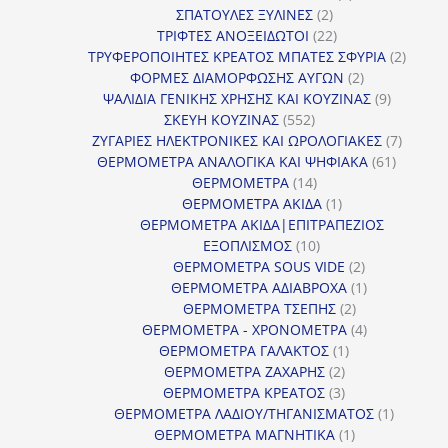
2
προϊόντα
ΣΠΑΤΟΥΛΕΣ ΞΥΛΙΝΕΣ
2
προϊόντα
22
ΤΡΙΦΤΕΣ ΑΝΟΞΕΙΔΩΤΟΙ
22
προϊόντα
2
ΤΡΥΦΕΡΟΠΟΙΗΤΕΣ ΚΡΕΑΤΟΣ ΜΠΑΤΕΣ ΣΦΥΡΙΑ
2
2
προϊόν
ΦΟΡΜΕΣ ΔΙΑΜΟΡΦΩΣΗΣ ΑΥΓΩΝ
2
προϊόντα
9
ΨΑΛΙΔΙΑ ΓΕΝΙΚΗΣ ΧΡΗΣΗΣ ΚΑΙ ΚΟΥΖΙΝΑΣ
9
552
προϊόντα
ΣΚΕΥΗ ΚΟΥΖΙΝΑΣ
552
προϊόντα
7
ΖΥΓΑΡΙΕΣ ΗΛΕΚΤΡΟΝΙΚΕΣ ΚΑΙ ΩΡΟΛΟΓΙΑΚΕΣ
7
61
προϊόν
ΘΕΡΜΟΜΕΤΡΑ ΑΝΑΛΟΓΙΚΑ ΚΑΙ ΨΗΦΙΑΚΑ
61
14
προϊόντ
ΘΕΡΜΟΜΕΤΡΑ
14
προϊόντα
1
ΘΕΡΜΟΜΕΤΡΑ ΑΚΙΔΑ
1
προϊόν
ΘΕΡΜΟΜΕΤΡΑ ΑΚΙΔΑ|ΕΠΙΤΡΑΠΕΖΙΟΣ
10
ΕΞΟΠΛΙΣΜΟΣ
10
προϊόντα
2
ΘΕΡΜΟΜΕΤΡΑ SOUS VIDE
2
προϊόντα
1
ΘΕΡΜΟΜΕΤΡΑ ΑΔΙΑΒΡΟΧΑ
1
2
προϊόν
ΘΕΡΜΟΜΕΤΡΑ ΤΣΕΠΗΣ
2
προϊόντα
4
ΘΕΡΜΟΜΕΤΡΑ - ΧΡΟΝΟΜΕΤΡΑ
4
1
προϊόντα
ΘΕΡΜΟΜΕΤΡΑ ΓΑΛΑΚΤΟΣ
1
2
προϊόν
ΘΕΡΜΟΜΕΤΡΑ ΖΑΧΑΡΗΣ
2
προϊόντα
3
ΘΕΡΜΟΜΕΤΡΑ ΚΡΕΑΤΟΣ
3
προϊόντα
1
ΘΕΡΜΟΜΕΤΡΑ ΛΑΔΙΟΥ/ΤΗΓΑΝΙΣΜΑΤΟΣ
1
1
προϊόν
ΘΕΡΜΟΜΕΤΡΑ ΜΑΓΝΗΤΙΚΑ
1