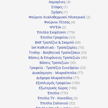
4
προϊόντα
Λαμαρίνες
4
1
προϊόντα
Στόφες
1
προϊόν
1
Σχάρες
1
προϊόν
2
Φούρνοι Κυκλοθερμικοί Ηλεκτρικοί
2
4
προϊόντα
Φούρνοι Πίτσας
4
2
προϊόντα
ΨΥΓΕΙΑ
2
προϊόντα
776
Έπιπλα Exoplizein
776
προϊόντα
23
'Επιπλα Γραφείου
23
προϊόντα
68
BAR Τραπέζια & Σκαμπό
68
προϊόντα
10
Set Καθιστικά - Τραπεζαρίες
10
προϊόντα
33
Trolley - Βοηθητικά Τραπεζάκια
33
προϊόντα
45
Βάσεις & Επιφάνειες Τραπεζιών
45
35
προϊόντα
Βάσεις Τραπεζιών
35
προϊόντα
23
Γραφεία - Τραπέζια Συνεδρίου
23
77
προϊόντα
Διακόσμηση - Μικροέπιπλα
77
77
προϊόντα
Διάφορα Μικροέπιπλα
77
προϊόντα
100
Εξοπλισμός Γραφείου
100
186
προϊόντα
Εξωτερικός Χώρος
186
776
προϊόντα
Έπιπλα
776
προϊόντα
6
Έπιπλα TV - Κονσόλες
6
32
προϊόντα
Έπιπλα Σαλονιού
32
προϊόντα
76