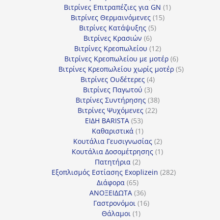
προϊόν
1
Βιτρίνες Επιτραπέζιες για GN
1
15
προϊόν
Βιτρίνες Θερμαινόμενες
15
5
προϊόντα
Βιτρίνες Κατάψυξης
5
6
προϊόντα
Βιτρίνες Κρασιών
6
προϊόντα
12
Βιτρίνες Κρεοπωλείου
12
προϊόντα
6
Βιτρίνες Κρεοπωλείου με μοτέρ
6
προϊόντα
5
Βιτρίνες Κρεοπωλείου χωρίς μοτέρ
5
4
προϊόντα
Βιτρίνες Ουδέτερες
4
3
προϊόντα
Βιτρίνες Παγωτού
3
προϊόντα
38
Βιτρίνες Συντήρησης
38
22
προϊόντα
Βιτρίνες Ψυχόμενες
22
53
προϊόντα
ΕΙΔΗ BARISTA
53
προϊόντα
1
Καθαριστικά
1
προϊόν
2
Κουτάλια Γευσιγνωσίας
2
προϊόντα
1
Κουτάλια Δοσομέτρησης
1
2
προϊόν
Πατητήρια
2
προϊόντα
282
Εξοπλισμός Εστίασης Exoplizein
282
65
προϊόντα
Διάφορα
65
προϊόντα
36
ΑΝΟΞΕΙΔΩΤΑ
36
προϊόντα
16
Γαστρονόμοι
16
1
προϊόντα
Θάλαμοι
1