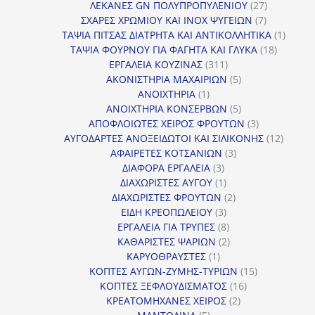
προϊόντα
27
ΛΕΚΑΝΕΣ GN ΠΟΛΥΠΡΟΠΥΛΕΝΙΟΥ
27
7
προϊόντα
ΣΧΑΡΕΣ ΧΡΩΜΙΟΥ ΚΑΙ INOX ΨΥΓΕΙΩΝ
7
προϊόντα
1
ΤΑΨΙΑ ΠΙΤΣΑΣ ΔΙΑΤΡΗΤΑ ΚΑΙ ΑΝΤΙΚΟΛΛΗΤΙΚΑ
1
18
προϊόν
ΤΑΨΙΑ ΦΟΥΡΝΟΥ ΓΙΑ ΦΑΓΗΤΑ ΚΑΙ ΓΛΥΚΑ
18
311
προϊόντ
ΕΡΓΑΛΕΙΑ ΚΟΥΖΙΝΑΣ
311
προϊόντα
5
ΑΚΟΝΙΣΤΗΡΙΑ ΜΑΧΑΙΡΙΩΝ
5
1
προϊόντα
ΑΝΟΙΧΤΗΡΙΑ
1
προϊόν
5
ΑΝΟΙΧΤΗΡΙΑ ΚΟΝΣΕΡΒΩΝ
5
προϊόντα
3
ΑΠΟΦΛΟΙΩΤΕΣ ΧΕΙΡΟΣ ΦΡΟΥΤΩΝ
3
προϊόντα
12
ΑΥΓΟΔΑΡΤΕΣ ΑΝΟΞΕΙΔΩΤΟΙ ΚΑΙ ΣΙΛΙΚΟΝΗΣ
12
3
προϊόν
ΑΦΑΙΡΕΤΕΣ ΚΟΤΣΑΝΙΩΝ
3
3
προϊόντα
ΔΙΑΦΟΡΑ ΕΡΓΑΛΕΙΑ
3
προϊόντα
1
ΔΙΑΧΩΡΙΣΤΕΣ ΑΥΓΟΥ
1
προϊόν
2
ΔΙΑΧΩΡΙΣΤΕΣ ΦΡΟΥΤΩΝ
2
3
προϊόντα
ΕΙΔΗ ΚΡΕΟΠΩΛΕΙΟΥ
3
προϊόντα
8
ΕΡΓΑΛΕΙΑ ΓΙΑ ΤΡΥΠΕΣ
8
προϊόντα
2
ΚΑΘΑΡΙΣΤΕΣ ΨΑΡΙΩΝ
2
1
προϊόντα
ΚΑΡΥΟΘΡΑΥΣΤΕΣ
1
προϊόν
15
ΚΟΠΤΕΣ ΑΥΓΩΝ-ΖΥΜΗΣ-ΤΥΡΙΩΝ
15
16
προϊόντα
ΚΟΠΤΕΣ ΞΕΦΛΟΥΔΙΣΜΑΤΟΣ
16
2
προϊόντα
ΚΡΕΑΤΟΜΗΧΑΝΕΣ ΧΕΙΡΟΣ
2
5
προϊόντα