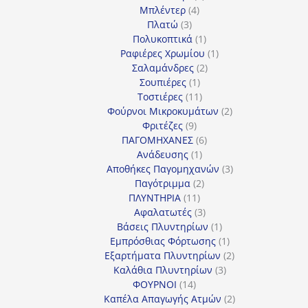
4
προϊόν
Μπλέντερ
4
3
προϊόντα
Πλατώ
3
προϊόντα
1
Πολυκοπτικά
1
προϊόν
1
Ραφιέρες Χρωμίου
1
2
προϊόν
Σαλαμάνδρες
2
1
προϊόντα
Σουπιέρες
1
προϊόν
11
Τοστιέρες
11
προϊόντα
2
Φούρνοι Μικροκυμάτων
2
9
προϊόντα
Φριτέζες
9
προϊόντα
6
ΠΑΓΟΜΗΧΑΝΕΣ
6
1
προϊόντα
Ανάδευσης
1
προϊόν
3
Αποθήκες Παγομηχανών
3
2
προϊόντα
Παγότριμμα
2
11
προϊόντα
ΠΛΥΝΤΗΡΙΑ
11
προϊόντα
3
Αφαλατωτές
3
προϊόντα
1
Βάσεις Πλυντηρίων
1
προϊόν
1
Εμπρόσθιας Φόρτωσης
1
προϊόν
2
Εξαρτήματα Πλυντηρίων
2
3
προϊόντα
Καλάθια Πλυντηρίων
3
14
προϊόντα
ΦΟΥΡΝΟΙ
14
προϊόντα
2
Καπέλα Απαγωγής Ατμών
2