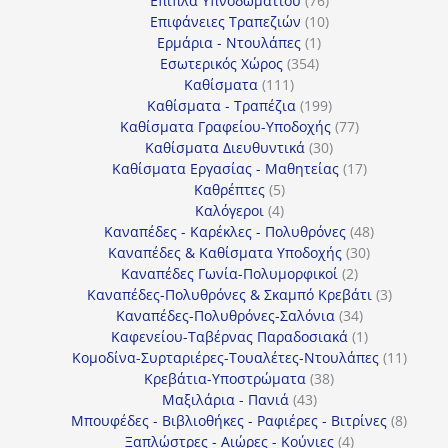
Έπιπλα Υπνοδωματίου
76
10
προϊόντα
Επιφάνειες Τραπεζιών
10
1
προϊόντα
Ερμάρια - Ντουλάπες
1
354
προϊόν
Εσωτερικός Χώρος
354
111
προϊόντα
Καθίσματα
111
προϊόντα
199
Καθίσματα - Τραπέζια
199
προϊόντα
77
Καθίσματα Γραφείου-Υποδοχής
77
30
προϊόντα
Καθίσματα Διευθυντικά
30
προϊόντα
17
Καθίσματα Εργασίας - Μαθητείας
17
5
προϊόντα
Καθρέπτες
5
4
προϊόντα
Καλόγεροι
4
προϊόντα
48
Καναπέδες - Καρέκλες - Πολυθρόνες
48
30
προϊόντα
Καναπέδες & Καθίσματα Υποδοχής
30
2
προϊόντα
Καναπέδες Γωνία-Πολυμορφικοί
2
προϊόντα
3
Καναπέδες-Πολυθρόνες & Σκαμπό Κρεβάτι
3
34
προϊόντ
Καναπέδες-Πολυθρόνες-Σαλόνια
34
προϊόντα
1
Καφενείου-Ταβέρνας Παραδοσιακά
1
προϊόν
11
Κομοδίνα-Συρταριέρες-Τουαλέτες-Ντουλάπες
11
38
προϊόν
Κρεβάτια-Υποστρώματα
38
43
προϊόντα
Μαξιλάρια - Πανιά
43
προϊόντα
8
Μπουφέδες - Βιβλιοθήκες - Ραφιέρες - Βιτρίνες
8
4
προϊό
Ξαπλώστρες - Αιώρες - Κούνιες
4