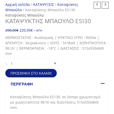
Αρχική σελίδα
/
ΚΑΤΑΨΥΞΕΙΣ
/
Καταψύκτες
Μπαούλα
/ Καταψύκτης Μπαούλο ES130
Καταψύκτες Μπαούλα
ΚΑΤΑΨΎΚΤΗΣ ΜΠΑΟΎΛΟ ES130
Original
Η
290,00
€
220,00
€
+ ΦΠΑ
price
τρέχουσα
ΘΕΡΜΟΣΤΑΤΗΣ : Αναλογικός | ΨΥΚΤΙΚΟ ΥΓΡΟ : R600a |
was:
τιμή
ΑΠΟΨΥΞΗ : Χειροκίνητη | ΙΣΧΥΣ : 74 Watt | ΧΩΡΗΤΙΚΟΤΗΤΑ :
290,00€.
είναι:
98 Ltr | ΘΕΡΜΟΚΡΑΣΙΑ : -18°C | ΔΙΑΣΤΑΣΕΙΣ : 515x550x845
220,00€.
mm
Καταψύκτης
+
-
Μπαούλο
ES130
ΠΡΟΣΘΉΚΗ ΣΤΟ ΚΑΛΆΘΙ
ποσότητα
ΠΕΡΙΓΡΑΦΉ
Καταψύκτης Μπαούλο ES130, σε άσπρο χρωματισμό
με χωρητικότητα 98 ltr και διαστάσεις 515x550x845
mm.