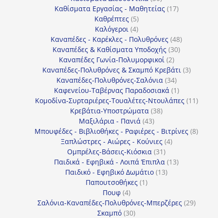
προϊόντα
17
Καθίσματα Εργασίας - Μαθητείας
17
5
προϊόντα
Καθρέπτες
5
4
προϊόντα
Καλόγεροι
4
προϊόντα
48
Καναπέδες - Καρέκλες - Πολυθρόνες
48
30
προϊόντα
Καναπέδες & Καθίσματα Υποδοχής
30
2
προϊόντα
Καναπέδες Γωνία-Πολυμορφικοί
2
προϊόντα
3
Καναπέδες-Πολυθρόνες & Σκαμπό Κρεβάτι
3
34
προϊόντ
Καναπέδες-Πολυθρόνες-Σαλόνια
34
προϊόντα
1
Καφενείου-Ταβέρνας Παραδοσιακά
1
προϊόν
11
Κομοδίνα-Συρταριέρες-Τουαλέτες-Ντουλάπες
11
38
προϊόν
Κρεβάτια-Υποστρώματα
38
43
προϊόντα
Μαξιλάρια - Πανιά
43
προϊόντα
8
Μπουφέδες - Βιβλιοθήκες - Ραφιέρες - Βιτρίνες
8
4
προϊό
Ξαπλώστρες - Αιώρες - Κούνιες
4
31
προϊόντα
Ομπρέλες-Βάσεις-Κιόσκια
31
προϊόντα
13
Παιδικά - Εφηβικά - Λοιπά Έπιπλα
13
13
προϊόντα
Παιδικό - Εφηβικό Δωμάτιο
13
1
προϊόντα
Παπουτσοθήκες
1
4
προϊόν
Πουφ
4
προϊόντα
29
Σαλόνια-Καναπέδες-Πολυθρόνες-Μπερζέρες
29
30
προϊόν
Σκαμπό
30