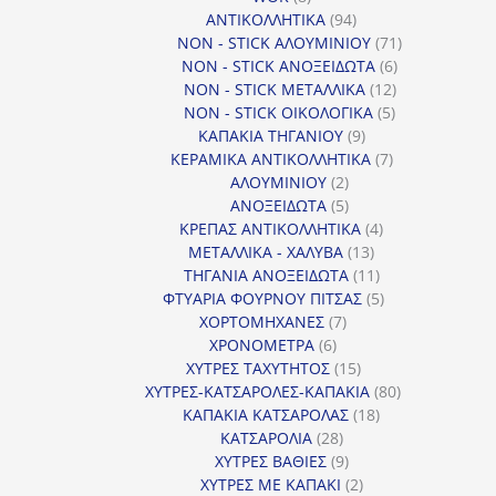
προϊόντα
94
ΑΝΤΙΚΟΛΛΗΤΙΚΑ
94
προϊόντα
71
NON - STICK ΑΛΟΥΜΙΝΙΟΥ
71
6
προϊόντα
NON - STICK ΑΝΟΞΕΙΔΩΤΑ
6
12
προϊόντα
NON - STICK ΜΕΤΑΛΛΙΚΑ
12
5
προϊόντα
NON - STICK ΟΙΚΟΛΟΓΙΚΑ
5
9
προϊόντα
ΚΑΠΑΚΙΑ ΤΗΓΑΝΙΟΥ
9
προϊόντα
7
ΚΕΡΑΜΙΚΑ ΑΝΤΙΚΟΛΛΗΤΙΚΑ
7
2
προϊόντα
ΑΛΟΥΜΙΝΙΟΥ
2
προϊόντα
5
ΑΝΟΞΕΙΔΩΤΑ
5
προϊόντα
4
ΚΡΕΠΑΣ ΑΝΤΙΚΟΛΛΗΤΙΚΑ
4
13
προϊόντα
ΜΕΤΑΛΛΙΚΑ - ΧΑΛΥΒΑ
13
προϊόντα
11
ΤΗΓΑΝΙΑ ΑΝΟΞΕΙΔΩΤΑ
11
προϊόντα
5
ΦΤΥΑΡΙΑ ΦΟΥΡΝΟΥ ΠΙΤΣΑΣ
5
7
προϊόντα
ΧΟΡΤΟΜΗΧΑΝΕΣ
7
6
προϊόντα
ΧΡΟΝΟΜΕΤΡΑ
6
προϊόντα
15
ΧΥΤΡΕΣ ΤΑΧΥΤΗΤΟΣ
15
προϊόντα
80
ΧΥΤΡΕΣ-ΚΑΤΣΑΡΟΛΕΣ-ΚΑΠΑΚΙΑ
80
18
προϊόντα
ΚΑΠΑΚΙΑ ΚΑΤΣΑΡΟΛΑΣ
18
28
προϊόντα
ΚΑΤΣΑΡΟΛΙΑ
28
προϊόντα
9
ΧΥΤΡΕΣ ΒΑΘΙΕΣ
9
προϊόντα
2
ΧΥΤΡΕΣ ΜΕ ΚΑΠΑΚΙ
2