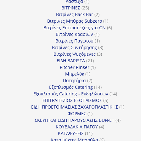
1
προϊόν
Λάστιχα
1
25
προϊόν
ΒΙΤΡΙΝΕΣ
25
προϊόντα
2
Βιτρίνες Back Bar
2
προϊόντα
1
Βιτρίνες Mπύρας Subzero
1
προϊόν
6
Βιτρίνες Επιτραπέζιες για GN
6
1
προϊόντα
Βιτρίνες Κρασιών
1
προϊόν
1
Βιτρίνες Παγωτού
1
προϊόν
3
Βιτρίνες Συντήρησης
3
3
προϊόντα
Βιτρίνες Ψυχόμενες
3
21
προϊόντα
ΕΙΔΗ BARISTA
21
προϊόντα
1
Pitcher Rinser
1
1
προϊόν
Μπρελόκ
1
προϊόν
2
Πατητήρια
2
προϊόντα
14
Εξοπλισμός Catering
14
προϊόντα
14
Εξοπλισμός Catering - Εκδηλώσεων
14
5
προϊόντα
ΕΠΙΤΡΑΠΕΖΙΟΣ ΕΞΟΠΛΙΣΜΟΣ
5
προϊόντα
1
ΕΙΔΗ ΠΡΟΕΤΟΙΜΑΣΙΑΣ ΖΑΧΑΡΟΠΛΑΣΤΙΚΗΣ
1
1
προϊόν
ΦΟΡΜΕΣ
1
προϊόν
4
ΣΚΕΥΗ ΚΑΙ ΕΙΔΗ ΠΑΡΟΥΣΙΑΣΗΣ BUFFET
4
4
προϊόντα
ΚΟΥΒΑΔΑΚΙΑ ΠΑΓΟΥ
4
11
προϊόντα
ΚΑΤΑΨΥΞΕΙΣ
11
προϊόντα
6
Καταψύκτες Μπαούλα
6