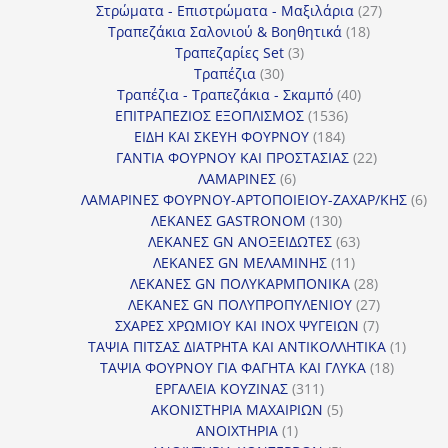
προϊόντα
27
Στρώματα - Επιστρώματα - Μαξιλάρια
27
18
προϊόντα
Τραπεζάκια Σαλονιού & Βοηθητικά
18
3
προϊόντα
Τραπεζαρίες Set
3
30
προϊόντα
Τραπέζια
30
προϊόντα
40
Τραπέζια - Τραπεζάκια - Σκαμπό
40
1536
προϊόντα
ΕΠΙΤΡΑΠΕΖΙΟΣ ΕΞΟΠΛΙΣΜΟΣ
1536
184
προϊόντα
ΕΙΔΗ ΚΑΙ ΣΚΕΥΗ ΦΟΥΡΝΟΥ
184
προϊόντα
22
ΓΑΝΤΙΑ ΦΟΥΡΝΟΥ ΚΑΙ ΠΡΟΣΤΑΣΙΑΣ
22
6
προϊόντα
ΛΑΜΑΡΙΝΕΣ
6
προϊόντα
6
ΛΑΜΑΡΙΝΕΣ ΦΟΥΡΝΟΥ-ΑΡΤΟΠΟΙΕΙΟΥ-ΖΑΧΑΡ/ΚΗΣ
6
130
προ
ΛΕΚΑΝΕΣ GASTRONOM
130
προϊόντα
63
ΛΕΚΑΝΕΣ GN ΑΝΟΞΕΙΔΩΤΕΣ
63
11
προϊόντα
ΛΕΚΑΝΕΣ GN ΜΕΛΑΜΙΝΗΣ
11
προϊόντα
28
ΛΕΚΑΝΕΣ GN ΠΟΛΥΚΑΡΜΠΟΝΙΚΑ
28
προϊόντα
27
ΛΕΚΑΝΕΣ GN ΠΟΛΥΠΡΟΠΥΛΕΝΙΟΥ
27
7
προϊόντα
ΣΧΑΡΕΣ ΧΡΩΜΙΟΥ ΚΑΙ INOX ΨΥΓΕΙΩΝ
7
προϊόντα
1
ΤΑΨΙΑ ΠΙΤΣΑΣ ΔΙΑΤΡΗΤΑ ΚΑΙ ΑΝΤΙΚΟΛΛΗΤΙΚΑ
1
18
προϊόν
ΤΑΨΙΑ ΦΟΥΡΝΟΥ ΓΙΑ ΦΑΓΗΤΑ ΚΑΙ ΓΛΥΚΑ
18
311
προϊόντ
ΕΡΓΑΛΕΙΑ ΚΟΥΖΙΝΑΣ
311
προϊόντα
5
ΑΚΟΝΙΣΤΗΡΙΑ ΜΑΧΑΙΡΙΩΝ
5
1
προϊόντα
ΑΝΟΙΧΤΗΡΙΑ
1