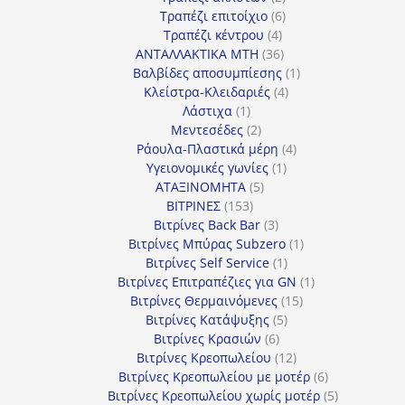
προϊόντα
6
Τραπέζι επιτοίχιο
6
4
προϊόντα
Τραπέζι κέντρου
4
προϊόντα
36
ΑΝΤΑΛΛΑΚΤΙΚΑ MTH
36
προϊόντα
1
Βαλβίδες αποσυμπίεσης
1
4
προϊόν
Κλείστρα-Κλειδαριές
4
1
προϊόντα
Λάστιχα
1
προϊόν
2
Μεντεσέδες
2
προϊόντα
4
Ράουλα-Πλαστικά μέρη
4
1
προϊόντα
Υγειονομικές γωνίες
1
5
προϊόν
ΑΤΑΞΙΝΟΜΗΤΑ
5
153
προϊόντα
ΒΙΤΡΙΝΕΣ
153
προϊόντα
3
Βιτρίνες Back Bar
3
προϊόντα
1
Βιτρίνες Mπύρας Subzero
1
1
προϊόν
Βιτρίνες Self Service
1
προϊόν
1
Βιτρίνες Επιτραπέζιες για GN
1
15
προϊόν
Βιτρίνες Θερμαινόμενες
15
5
προϊόντα
Βιτρίνες Κατάψυξης
5
6
προϊόντα
Βιτρίνες Κρασιών
6
προϊόντα
12
Βιτρίνες Κρεοπωλείου
12
προϊόντα
6
Βιτρίνες Κρεοπωλείου με μοτέρ
6
προϊόντα
5
Βιτρίνες Κρεοπωλείου χωρίς μοτέρ
5