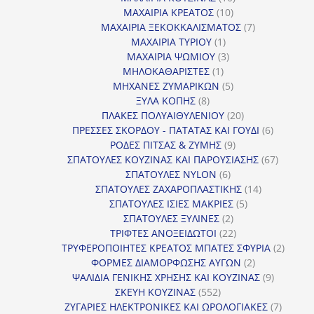
10
προϊόντα
ΜΑΧΑΙΡΙΑ ΚΡΕΑΤΟΣ
10
προϊόντα
7
ΜΑΧΑΙΡΙΑ ΞΕΚΟΚΚΑΛΙΣΜΑΤΟΣ
7
1
προϊόντα
ΜΑΧΑΙΡΙΑ ΤΥΡΙΟΥ
1
προϊόν
3
ΜΑΧΑΙΡΙΑ ΨΩΜΙΟΥ
3
1
προϊόντα
ΜΗΛΟΚΑΘΑΡΙΣΤΕΣ
1
προϊόν
5
ΜΗΧΑΝΕΣ ΖΥΜΑΡΙΚΩΝ
5
8
προϊόντα
ΞΥΛΑ ΚΟΠΗΣ
8
προϊόντα
20
ΠΛΑΚΕΣ ΠΟΛΥΑΙΘΥΛΕΝΙΟΥ
20
προϊόντα
6
ΠΡΕΣΣΕΣ ΣΚΟΡΔΟΥ - ΠΑΤΑΤΑΣ ΚΑΙ ΓΟΥΔΙ
6
9
προϊόντα
ΡΟΔΕΣ ΠΙΤΣΑΣ & ΖΥΜΗΣ
9
προϊόντα
67
ΣΠΑΤΟΥΛΕΣ ΚΟΥΖΙΝΑΣ ΚΑΙ ΠΑΡΟΥΣΙΑΣΗΣ
67
6
προϊόντ
ΣΠΑΤΟΥΛΕΣ NYLON
6
προϊόντα
14
ΣΠΑΤΟΥΛΕΣ ΖΑΧΑΡΟΠΛΑΣΤΙΚΗΣ
14
5
προϊόντα
ΣΠΑΤΟΥΛΕΣ ΙΣΙΕΣ ΜΑΚΡΙΕΣ
5
2
προϊόντα
ΣΠΑΤΟΥΛΕΣ ΞΥΛΙΝΕΣ
2
προϊόντα
22
ΤΡΙΦΤΕΣ ΑΝΟΞΕΙΔΩΤΟΙ
22
προϊόντα
2
ΤΡΥΦΕΡΟΠΟΙΗΤΕΣ ΚΡΕΑΤΟΣ ΜΠΑΤΕΣ ΣΦΥΡΙΑ
2
2
προϊόν
ΦΟΡΜΕΣ ΔΙΑΜΟΡΦΩΣΗΣ ΑΥΓΩΝ
2
προϊόντα
9
ΨΑΛΙΔΙΑ ΓΕΝΙΚΗΣ ΧΡΗΣΗΣ ΚΑΙ ΚΟΥΖΙΝΑΣ
9
552
προϊόντα
ΣΚΕΥΗ ΚΟΥΖΙΝΑΣ
552
προϊόντα
7
ΖΥΓΑΡΙΕΣ ΗΛΕΚΤΡΟΝΙΚΕΣ ΚΑΙ ΩΡΟΛΟΓΙΑΚΕΣ
7