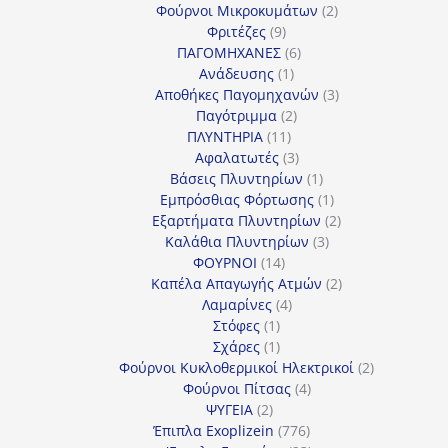
προϊόντα
2
Φούρνοι Μικροκυμάτων
2
9
προϊόντα
Φριτέζες
9
προϊόντα
6
ΠΑΓΟΜΗΧΑΝΕΣ
6
1
προϊόντα
Ανάδευσης
1
προϊόν
3
Αποθήκες Παγομηχανών
3
2
προϊόντα
Παγότριμμα
2
11
προϊόντα
ΠΛΥΝΤΗΡΙΑ
11
προϊόντα
3
Αφαλατωτές
3
προϊόντα
1
Βάσεις Πλυντηρίων
1
προϊόν
1
Εμπρόσθιας Φόρτωσης
1
προϊόν
2
Εξαρτήματα Πλυντηρίων
2
3
προϊόντα
Καλάθια Πλυντηρίων
3
14
προϊόντα
ΦΟΥΡΝΟΙ
14
προϊόντα
2
Καπέλα Απαγωγής Ατμών
2
4
προϊόντα
Λαμαρίνες
4
1
προϊόντα
Στόφες
1
προϊόν
1
Σχάρες
1
προϊόν
2
Φούρνοι Κυκλοθερμικοί Ηλεκτρικοί
2
4
προϊόντα
Φούρνοι Πίτσας
4
2
προϊόντα
ΨΥΓΕΙΑ
2
προϊόντα
776
Έπιπλα Exoplizein
776