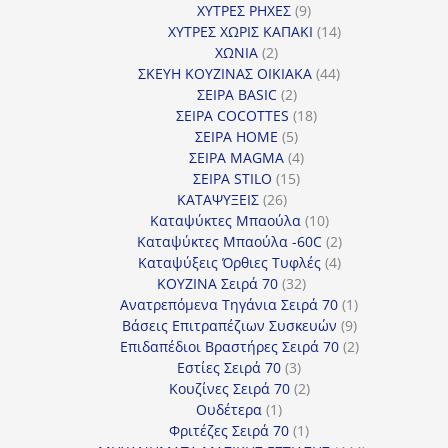
9
προϊόντα
ΧΥΤΡΕΣ ΡΗΧΕΣ
9
προϊόντα
14
ΧΥΤΡΕΣ ΧΩΡΙΣ ΚΑΠΑΚΙ
14
2
προϊόντα
ΧΩΝΙΑ
2
προϊόντα
44
ΣΚΕΥΗ ΚΟΥΖΙΝΑΣ ΟΙΚΙΑΚΑ
44
2
προϊόντα
ΣΕΙΡΑ BASIC
2
προϊόντα
18
ΣΕΙΡΑ COCOTTES
18
5
προϊόντα
ΣΕΙΡΑ HOME
5
προϊόντα
4
ΣΕΙΡΑ MAGMA
4
15
προϊόντα
ΣΕΙΡΑ STILO
15
26
προϊόντα
ΚΑΤΑΨΥΞΕΙΣ
26
προϊόντα
10
Καταψύκτες Μπαούλα
10
προϊόντα
2
Καταψύκτες Μπαούλα -60C
2
4
προϊόντα
Καταψύξεις Όρθιες Τυφλές
4
32
προϊόντα
ΚΟΥΖΙΝΑ Σειρά 70
32
προϊόντα
1
Ανατρεπόμενα Τηγάνια Σειρά 70
1
9
προϊόν
Βάσεις Επιτραπέζιων Συσκευών
9
προϊόντα
2
Επιδαπέδιοι Βραστήρες Σειρά 70
2
3
προϊόντα
Εστίες Σειρά 70
3
προϊόντα
2
Κουζίνες Σειρά 70
2
1
προϊόντα
Ουδέτερα
1
προϊόν
1
Φριτέζες Σειρά 70
1