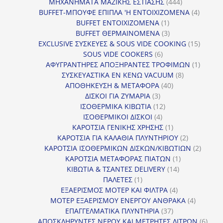
προϊόν
444
ΜΗΧΑΝΗΜΑΤΑ ΜΑΖΙΚΗΣ ΕΣΤΙΑΣΗΣ
444
προϊόντα
4
BUFFET-ΜΠΟΥΦΕ ΕΠΙΠΛΑ 'Η ΕΝΤΟΙΧΙΖΟΜΕΝΑ
4
1
προϊόν
BUFFET ΕΝΤΟΙΧΙΖΟΜΕΝΑ
1
προϊόν
3
BUFFET ΘΕΡΜΑΙΝΟΜΕΝΑ
3
προϊόντα
15
EXCLUSIVE ΣΥΣΚΕΥΕΣ & SOUS VIDE COOKING
15
6
προϊόν
SOUS VIDE COOKERS
6
προϊόντα
1
ΑΦΥΓΡΑΝΤΗΡΕΣ ΑΠΟΞΗΡΑΝΤΕΣ ΤΡΟΦΙΜΩΝ
1
8
προϊόν
ΣΥΣΚΕΥΑΣΤΙΚΑ ΕΝ ΚΕΝΩ VACUUM
8
40
προϊόντα
ΑΠΟΘΗΚΕΥΣΗ & ΜΕΤΑΦΟΡΑ
40
3
προϊόντα
ΔΙΣΚΟΙ ΓΙΑ ΖΥΜΑΡΙΑ
3
προϊόντα
12
ΙΣΟΘΕΡΜΙΚΑ ΚΙΒΩΤΙΑ
12
4
προϊόντα
ΙΣΟΘΕΡΜΙΚΟΙ ΔΙΣΚΟΙ
4
προϊόντα
1
ΚΑΡΟΤΣΙΑ ΓΕΝΙΚΗΣ ΧΡΗΣΗΣ
1
προϊόν
2
ΚΑΡΟΤΣΙΑ ΓΙΑ ΚΑΛΑΘΙΑ ΠΛΥΝΤΗΡΙΟΥ
2
προϊόντα
2
ΚΑΡΟΤΣΙΑ ΙΣΟΘΕΡΜΙΚΩΝ ΔΙΣΚΩΝ/ΚΙΒΩΤΙΩΝ
2
1
προϊόν
ΚΑΡΟΤΣΙΑ ΜΕΤΑΦΟΡΑΣ ΠΙΑΤΩΝ
1
14
προϊόν
ΚΙΒΩΤΙΑ & ΤΣΑΝΤΕΣ DELIVERY
14
1
προϊόντα
ΠΑΛΕΤΕΣ
1
προϊόν
4
ΕΞΑΕΡΙΣΜΟΣ ΜΟΤΕΡ ΚΑΙ ΦΙΛΤΡΑ
4
προϊόντα
4
ΜΟΤΕΡ ΕΞΑΕΡΙΣΜΟΥ ΕΝΕΡΓΟΥ ΑΝΘΡΑΚΑ
4
37
προϊόντ
ΕΠΑΓΓΕΛΜΑΤΙΚΑ ΠΛΥΝΤΗΡΙΑ
37
προϊόντα
6
ΑΠΟΣΚΛΗΡΥΝΤΕΣ ΝΕΡΟΥ ΚΑΙ ΜΕΤΡΗΤΕΣ ΛΙΤΡΩΝ
6