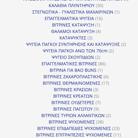
30
προϊ
ΚΑΛΑΘΙΑ ΠΛΥΝΤΗΡΙΟΥ
30
προϊόντα
1
ΣΤΕΓΝΩΤΙΚΑ - ΓΥΑΛΙΣΤΙΚΑ ΜΑΧΑΙΡ/ΝΩΝ
1
16
προϊόν
ΕΠΑΓΓΕΛΜΑΤΙΚΑ ΨΥΓΕΙΑ
16
1
προϊόντα
ΒΙΤΡΙΝΕΣ ΚΑΤΑΨΥΞΗ
1
προϊόν
4
ΘΑΛΑΜΟΙ ΚΑΤΑΨΥΞΗ
4
3
προϊόντα
ΚΑΤΑΨΥΚΤΕΣ
3
προϊόντα
2
ΨΥΓΕΙΑ ΠΑΓΚΟΙ ΣΥΝΤΗΡΗΣΗΣ ΚΑΙ ΚΑΤΑΨΥΞΗΣ
2
2
προϊό
ΨΥΓΕΙΑ ΠΑΓΚΟΙ ΑΝΩ ΤΩΝ 70cm
2
2
προϊόντα
ΨΥΓΕΙΟ ΣΚΟΥΠΙΔΙΩΝ
2
προϊόντα
86
ΕΠΑΓΓΕΛΜΑΤΙΚΕΣ ΒΙΤΡΙΝΕΣ
86
1
προϊόντα
ΒΙΤΡΙΝΑ ΓΙΑ BAO BUNS
1
προϊόν
6
ΒΙΤΡΙΝΕΣ ΖΑΧΑΡΟΠΛΑΣΤΙΚΗΣ
6
προϊόντα
17
ΒΙΤΡΙΝΕΣ ΘΕΡΜΑΙΝΟΜΕΝΕΣ
17
3
προϊόντα
ΒΙΤΡΙΝΕΣ ΚΡΑΣΙΩΝ
3
προϊόντα
5
ΒΙΤΡΙΝΕΣ ΚΡΕΑΤΩΝ
5
προϊόντα
7
ΒΙΤΡΙΝΕΣ ΟΥΔΕΤΕΡΕΣ
7
9
προϊόντα
ΒΙΤΡΙΝΕΣ ΠΑΓΩΤΟΥ
9
προϊόντα
2
ΒΙΤΡΙΝΕΣ ΤΥΡΙΩΝ ΑΛΛΑΝΤΙΚΩΝ
2
38
προϊόντα
ΒΙΤΡΙΝΕΣ ΨΥΧΟΜΕΝΕΣ
38
προϊόντα
23
ΒΙΤΡΙΝΕΣ ΕΠΙΔΑΠΕΔΙΕΣ ΨΥΧΟΜΕΝΕΣ
23
προϊόντα
11
ΒΙΤΡΙΝΕΣ ΕΠΙΤΡΑΠΕΖΙΕΣ ΨΥΧΟΜΕΝΕΣ
11