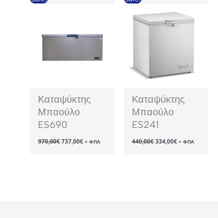
Καταψύκτης
Καταψύκτης
Μπαούλο
Μπαούλο
ES690
ES241
Original
Η
Original
Η
970,00
€
737,00
€
440,00
€
334,00
€
+ ΦΠΑ
+ ΦΠΑ
price
τρέχουσα
price
τρέχουσα
was:
τιμή
was:
τιμή
970,00€.
είναι:
440,00€.
είναι:
737,00€.
334,00€.