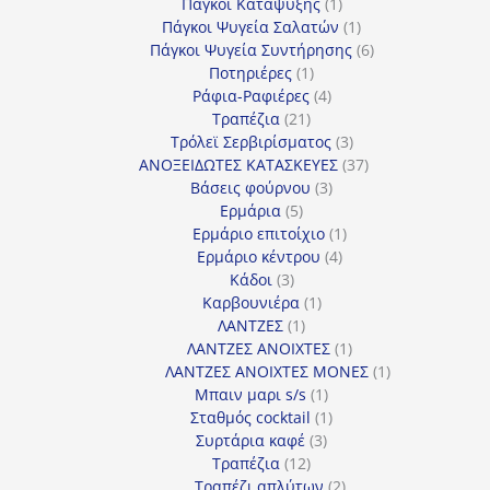
προϊόντα
1
Πάγκοι Κατάψυξης
1
προϊόν
1
Πάγκοι Ψυγεία Σαλατών
1
προϊόν
6
Πάγκοι Ψυγεία Συντήρησης
6
1
προϊόντα
Ποτηριέρες
1
προϊόν
4
Ράφια-Ραφιέρες
4
21
προϊόντα
Τραπέζια
21
προϊόντα
3
Τρόλεϊ Σερβιρίσματος
3
προϊόντα
37
ΑΝΟΞΕΙΔΩΤΕΣ ΚΑΤΑΣΚΕΥΕΣ
37
3
προϊόντα
Βάσεις φούρνου
3
5
προϊόντα
Ερμάρια
5
προϊόντα
1
Ερμάριο επιτοίχιο
1
4
προϊόν
Ερμάριο κέντρου
4
3
προϊόντα
Κάδοι
3
προϊόντα
1
Καρβουνιέρα
1
1
προϊόν
ΛΑΝΤΖΕΣ
1
προϊόν
1
ΛΑΝΤΖΕΣ ΑΝΟΙΧΤΕΣ
1
προϊόν
1
ΛΑΝΤΖΕΣ ΑΝΟΙΧΤΕΣ ΜΟΝΕΣ
1
1
προϊόν
Μπαιν μαρι s/s
1
προϊόν
1
Σταθμός cocktail
1
3
προϊόν
Συρτάρια καφέ
3
12
προϊόντα
Τραπέζια
12
προϊόντα
2
Τραπέζι απλύτων
2