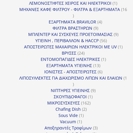
προϊόν
1
ΛΕΜΟΝΟΣΤΙΦΤΕΣ ΧΕΙΡΟΣ ΚΑΙ ΗΛΕΚΤΡΙΚΟΙ
1
προϊόν
ΜΗΧΑΝΕΣ ΚΑΦΕ ΦΙΛΤΡΟΥ - ΦΙΛΤΡΑ & ΕΞΑΡΤΗΜΑΤΑ
16
16
προϊόντα
4
ΕΞΑΡΤΗΜΑΤΑ BRAVILOR
4
9
προϊόντα
ΦΙΛΤΡΑ ΒΡΑΣΤΗΡΩΝ
9
προϊόντα
9
ΜΠΛΕΝΤΕΡ ΚΑΙ ΣΥΣΚΕΥΕΣ ΠΡΟΕΤΟΙΜΑΣΙΑΣ
9
56
προϊόντ
ΥΓΙΕΙΝΗ , ΠΕΡΙΒΑΛΛΟΝ & HACCP
56
προϊόντα
1
ΑΠΟΣΤΕΙΡΩΤΕΣ ΜΑΧΑΙΡΙΩΝ ΗΛΕΚΤΡΙΚΟΙ ΜΕ UV
1
24
προϊό
ΒΡΥΣΕΣ
24
προϊόντα
1
ΕΝΤΟΜΟΠΑΓΙΔΕΣ ΗΛΕΚΤΡΙΚΕΣ
1
13
προϊόν
ΕΞΑΡΤΗΜΑΤΑ ΥΓΙΕΙΝΗΣ
13
προϊόντα
6
ΙΟΝΙΣΤΕΣ - ΑΠΟΣΤΕΙΡΩΤΕΣ
6
προϊόντα
ΛΙΠΟΣΥΛΛΕΚΤΕΣ ΓΙΑ ΔΙΑΧΩΡΙΣΜΟ ΛΙΠΩΝ ΚΑΙ ΕΛΑΙΩΝ
1
1
προϊόν
9
ΝΙΠΤΗΡΕΣ ΥΓΙΕΙΝΗΣ
9
1
προϊόντα
ΣΚΟΥΠΙΔΟΦΑΓΟΙ
1
162
προϊόν
ΜΙΚΡΟΣΥΣΚΕΥΕΣ
162
2
προϊόντα
Chafing Dish
2
1
προϊόντα
Sous Vide
1
1
προϊόν
Vacuum
1
προϊόν
3
Αποξηραντές Τροφίμων
3