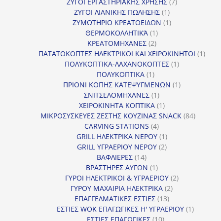
προϊόντα
7
ΖΥΓΟΙ ΕΡΓΑΣΤΗΡΙΑΚΗΣ ΧΡΗΣΗΣ
7
1
προϊόντα
ΖΥΓΟΙ ΛΙΑΝΙΚΗΣ ΠΩΛΗΣΗΣ
1
προϊόν
1
ΖΥΜΩΤΗΡΙΟ ΚΡΕΑΤΟΕΙΔΩΝ
1
1
προϊόν
ΘΕΡΜΟΚΟΛΛΗΤΙΚΆ
1
2
προϊόν
ΚΡΕΑΤΟΜΗΧΑΝΕΣ
2
προϊόντα
1
ΠΑΤΑΤΟΚΟΠΤΕΣ ΗΛΕΚΤΡΙΚΟΙ ΚΑΙ ΧΕΙΡΟΚΙΝΗΤΟΙ
1
1
προϊ
ΠΟΛΥΚΟΠΤΙΚΑ-ΛΑΧΑΝΟΚΟΠΤΕΣ
1
1
προϊόν
ΠΟΛΥΚΟΠΤΙΚΑ
1
προϊόν
1
ΠΡΙΟΝΙ ΚΟΠΗΣ ΚΑΤΕΨΥΓΜΕΝΩΝ
1
1
προϊόν
ΣΝΙΤΣΕΛΟΜΗΧΑΝΕΣ
1
προϊόν
1
ΧΕΙΡΟΚΙΝΗΤΑ ΚΟΠΤΙΚΑ
1
προϊόν
84
ΜΙΚΡΟΣΥΣΚΕΥΕΣ ΖΕΣΤΗΣ ΚΟΥΖΙΝΑΣ SNACK
84
4
προϊόντ
CARVING STATIONS
4
προϊόντα
1
GRILL ΗΛΕΚΤΡΙΚΑ ΝΕΡΟΥ
1
2
προϊόν
GRILL ΥΓΡΑΕΡΙΟΥ ΝΕΡΟΥ
2
14
προϊόντα
ΒΑΦΛΙΕΡΕΣ
14
προϊόντα
1
ΒΡΑΣΤΗΡΕΣ ΑΥΓΩΝ
1
προϊόν
2
ΓΥΡΟΙ ΗΛΕΚΤΡΙΚΟΙ & ΥΓΡΑΕΡΙΟΥ
2
2
προϊόντα
ΓΥΡΟΥ ΜΑΧΑΙΡΙΑ ΗΛΕΚΤΡΙΚΑ
2
13
προϊόντα
ΕΠΑΓΓΕΛΜΑΤΙΚΕΣ ΕΣΤΙΕΣ
13
προϊόντα
1
ΕΣΤΙΕΣ WOK ΕΠΑΓΩΓΙΚΕΣ Η' ΥΓΡΑΕΡΙΟΥ
1
10
προϊόν
ΕΣΤΙΕΣ ΕΠΑΓΩΓΙΚΕΣ
10