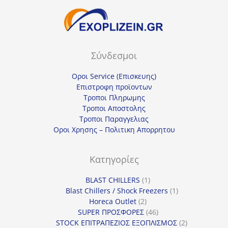
Σύνδεσμοι
Οροι Service (Επισκευης)
Επιστροφη προϊοντων
Τροποι Πληρωμης
Τροποι Αποστολης
Τροποι Παραγγελιας
Οροι Χρησης – Πολιτικη Απορρητου
Κατηγορίες
1
BLAST CHILLERS
1
προϊόν
1
Blast Chillers / Shock Freezers
1
2
προϊόν
Horeca Outlet
2
προϊόντα
46
SUPER ΠΡΟΣΦΟΡΕΣ
46
προϊόντα
2
STOCK ΕΠΙΤΡΑΠΕΖΙΟΣ ΕΞΟΠΛΙΣΜΟΣ
2