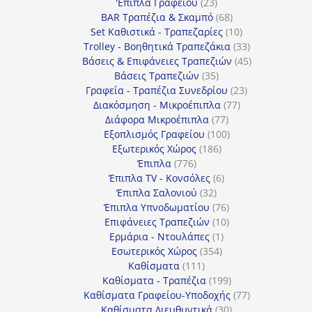
προϊόντα
23
'Επιπλα Γραφείου
23
προϊόντα
68
BAR Τραπέζια & Σκαμπό
68
προϊόντα
10
Set Καθιστικά - Τραπεζαρίες
10
προϊόντα
33
Trolley - Βοηθητικά Τραπεζάκια
33
προϊόντα
45
Βάσεις & Επιφάνειες Τραπεζιών
45
35
προϊόντα
Βάσεις Τραπεζιών
35
προϊόντα
23
Γραφεία - Τραπέζια Συνεδρίου
23
77
προϊόντα
Διακόσμηση - Μικροέπιπλα
77
77
προϊόντα
Διάφορα Μικροέπιπλα
77
προϊόντα
100
Εξοπλισμός Γραφείου
100
186
προϊόντα
Εξωτερικός Χώρος
186
776
προϊόντα
Έπιπλα
776
προϊόντα
6
Έπιπλα TV - Κονσόλες
6
32
προϊόντα
Έπιπλα Σαλονιού
32
προϊόντα
76
Έπιπλα Υπνοδωματίου
76
10
προϊόντα
Επιφάνειες Τραπεζιών
10
1
προϊόντα
Ερμάρια - Ντουλάπες
1
354
προϊόν
Εσωτερικός Χώρος
354
111
προϊόντα
Καθίσματα
111
προϊόντα
199
Καθίσματα - Τραπέζια
199
προϊόντα
77
Καθίσματα Γραφείου-Υποδοχής
77
30
προϊόντα
Καθίσματα Διευθυντικά
30