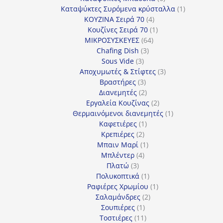
προϊόντα
1
Καταψύκτες Συρόμενα κρύσταλλα
1
4
προϊόν
ΚΟΥΖΙΝΑ Σειρά 70
4
προϊόντα
1
Κουζίνες Σειρά 70
1
64
προϊόν
ΜΙΚΡΟΣΥΣΚΕΥΕΣ
64
3
προϊόντα
Chafing Dish
3
3
προϊόντα
Sous Vide
3
προϊόντα
3
Αποχυμωτές & Στίφτες
3
3
προϊόντα
Βραστήρες
3
προϊόντα
2
Διανεμητές
2
προϊόντα
2
Εργαλεία Κουζίνας
2
προϊόντα
1
Θερμαινόμενοι διανεμητές
1
1
προϊόν
Καφετιέρες
1
2
προϊόν
Κρεπιέρες
2
προϊόντα
1
Μπαιν Μαρί
1
4
προϊόν
Μπλέντερ
4
3
προϊόντα
Πλατώ
3
προϊόντα
1
Πολυκοπτικά
1
προϊόν
1
Ραφιέρες Χρωμίου
1
2
προϊόν
Σαλαμάνδρες
2
1
προϊόντα
Σουπιέρες
1
προϊόν
11
Τοστιέρες
11