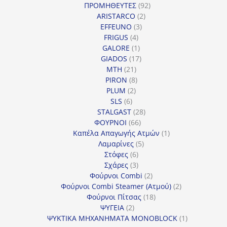
προϊόντα
92
ΠΡΟΜΗΘΕΥΤΕΣ
92
2
προϊόντα
ARISTARCO
2
3
προϊόντα
EFFEUNO
3
4
προϊόντα
FRIGUS
4
προϊόντα
1
GALORE
1
προϊόν
17
GIADOS
17
21
προϊόντα
MTH
21
προϊόντα
8
PIRON
8
2
προϊόντα
PLUM
2
6
προϊόντα
SLS
6
προϊόντα
28
STALGAST
28
66
προϊόντα
ΦΟΥΡΝΟΙ
66
προϊόντα
1
Καπέλα Απαγωγής Ατμών
1
5
προϊόν
Λαμαρίνες
5
6
προϊόντα
Στόφες
6
προϊόντα
3
Σχάρες
3
προϊόντα
2
Φούρνοι Combi
2
προϊόντα
2
Φούρνοι Combi Steamer (Ατμού)
2
18
προϊόντα
Φούρνοι Πίτσας
18
2
προϊόντα
ΨΥΓΕΙΑ
2
προϊόντα
1
ΨΥΚΤΙΚΑ ΜΗΧΑΝΗΜΑΤΑ MONOBLOCK
1