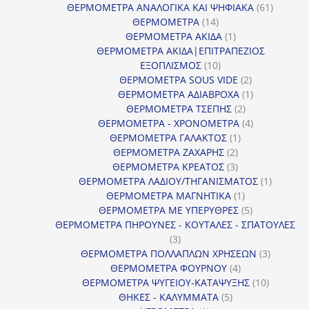
61
προϊόν
ΘΕΡΜΟΜΕΤΡΑ ΑΝΑΛΟΓΙΚΑ ΚΑΙ ΨΗΦΙΑΚΑ
61
14
προϊόντ
ΘΕΡΜΟΜΕΤΡΑ
14
προϊόντα
1
ΘΕΡΜΟΜΕΤΡΑ ΑΚΙΔΑ
1
προϊόν
ΘΕΡΜΟΜΕΤΡΑ ΑΚΙΔΑ|ΕΠΙΤΡΑΠΕΖΙΟΣ
10
ΕΞΟΠΛΙΣΜΟΣ
10
προϊόντα
2
ΘΕΡΜΟΜΕΤΡΑ SOUS VIDE
2
προϊόντα
1
ΘΕΡΜΟΜΕΤΡΑ ΑΔΙΑΒΡΟΧΑ
1
2
προϊόν
ΘΕΡΜΟΜΕΤΡΑ ΤΣΕΠΗΣ
2
προϊόντα
4
ΘΕΡΜΟΜΕΤΡΑ - ΧΡΟΝΟΜΕΤΡΑ
4
1
προϊόντα
ΘΕΡΜΟΜΕΤΡΑ ΓΑΛΑΚΤΟΣ
1
2
προϊόν
ΘΕΡΜΟΜΕΤΡΑ ΖΑΧΑΡΗΣ
2
προϊόντα
3
ΘΕΡΜΟΜΕΤΡΑ ΚΡΕΑΤΟΣ
3
προϊόντα
1
ΘΕΡΜΟΜΕΤΡΑ ΛΑΔΙΟΥ/ΤΗΓΑΝΙΣΜΑΤΟΣ
1
1
προϊόν
ΘΕΡΜΟΜΕΤΡΑ ΜΑΓΝΗΤΙΚΑ
1
προϊόν
5
ΘΕΡΜΟΜΕΤΡΑ ΜΕ ΥΠΕΡΥΘΡΕΣ
5
προϊόντα
ΘΕΡΜΟΜΕΤΡΑ ΠΗΡΟΥΝΕΣ - ΚΟΥΤΑΛΕΣ - ΣΠΑΤΟΥΛΕΣ
3
3
προϊόντα
3
ΘΕΡΜΟΜΕΤΡΑ ΠΟΛΛΑΠΛΩΝ ΧΡΗΣΕΩΝ
3
4
προϊόντ
ΘΕΡΜΟΜΕΤΡΑ ΦΟΥΡΝΟΥ
4
προϊόντα
10
ΘΕΡΜΟΜΕΤΡΑ ΨΥΓΕΙΟΥ-ΚΑΤΑΨΥΞΗΣ
10
5
προϊόντα
ΘΗΚΕΣ - ΚΑΛΥΜΜΑΤΑ
5