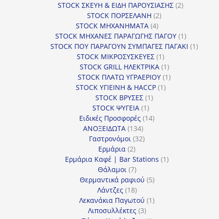
προϊόντα
2
STOCK ΣΚΕΥΗ & ΕΙΔΗ ΠΑΡΟΥΣΙΑΣΗΣ
2
2
προϊόντα
STOCK ΠΟΡΣΕΛΑΝΗ
2
4
προϊόντα
STOCK ΜΗΧΑΝΗΜΑΤΑ
4
προϊόντα
1
STOCK ΜΗΧΑΝΕΣ ΠΑΡΑΓΩΓΗΣ ΠΑΓΟΥ
1
προϊόν
1
STOCK ΠΟΥ ΠΑΡΑΓΟΥΝ ΣΥΜΠΑΓΕΣ ΠΑΓΑΚΙ
1
1
προϊόν
STOCK ΜΙΚΡΟΣΥΣΚΕΥΕΣ
1
προϊόν
1
STOCK GRILL ΗΛΕΚΤΡΙΚΑ
1
προϊόν
1
STOCK ΠΛΑΤΩ ΥΓΡΑΕΡΙΟΥ
1
1
προϊόν
STOCK ΥΓΙΕΙΝΗ & HACCP
1
1
προϊόν
STOCK ΒΡΥΣΕΣ
1
1
προϊόν
STOCK ΨΥΓΕΙΑ
1
προϊόν
14
Ειδικές Προσφορές
14
134
προϊόντα
ΑΝΟΞΕΙΔΩΤΑ
134
προϊόντα
32
Γαστρονόμοι
32
2
προϊόντα
Ερμάρια
2
προϊόντα
1
Ερμάρια Καφέ | Bar Stations
1
7
προϊόν
Θάλαμοι
7
προϊόντα
5
Θερμαντικά ραφιού
5
18
προϊόντα
Λάντζες
18
προϊόντα
1
Λεκανάκια Παγωτού
1
3
προϊόν
Λιποσυλλέκτες
3