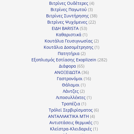
4
προϊόντα
Βιτρίνες Ουδέτερες
4
3
προϊόντα
Βιτρίνες Παγωτού
3
προϊόντα
38
Βιτρίνες Συντήρησης
38
22
προϊόντα
Βιτρίνες Ψυχόμενες
22
53
προϊόντα
ΕΙΔΗ BARISTA
53
προϊόντα
1
Καθαριστικά
1
προϊόν
2
Κουτάλια Γευσιγνωσίας
2
προϊόντα
1
Κουτάλια Δοσομέτρησης
1
2
προϊόν
Πατητήρια
2
προϊόντα
282
Εξοπλισμός Εστίασης Exoplizein
282
65
προϊόντα
Διάφορα
65
προϊόντα
36
ΑΝΟΞΕΙΔΩΤΑ
36
προϊόντα
16
Γαστρονόμοι
16
1
προϊόντα
Θάλαμοι
1
2
προϊόν
Λάντζες
2
προϊόντα
1
Λιποσυλλέκτες
1
1
προϊόν
Τραπέζια
1
προϊόν
6
Τρόλεϊ Σερβιρίσματος
6
4
προϊόντα
ΑΝΤΑΛΛΑΚΤΙΚΑ MTH
4
προϊόντα
1
Αντιστάσεις θερμικές
1
1
προϊόν
Κλείστρα-Κλειδαριές
1