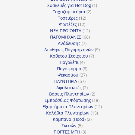
προϊόντα
1
Συσκευές για Hot Dog
1
2
προϊόν
Ταχυζυμωτήρια
2
12
προϊόντα
Τοστιέρες
12
12
προϊόντα
Φριτέζες
12
προϊόντα
12
ΝΕΑ ΠΡΟΪΟΝΤΑ
12
προϊόντα
68
ΠΑΓΟΜΗΧΑΝΕΣ
68
7
προϊόντα
Ανάδευσης
7
προϊόντα
9
Αποθήκες Παγομηχανών
9
7
προϊόντα
Καθέτου Στοιχείου
7
4
προϊόντα
Παγολέπι
4
προϊόντα
8
Παγότριμμα
8
27
προϊόντα
Ψεκασμού
27
57
προϊόντα
ΠΛΥΝΤΗΡΙΑ
57
προϊόντα
2
Αφαλατωτές
2
προϊόντα
2
Βάσεις Πλυντηρίων
2
προϊόντα
18
Εμπρόσθιας Φόρτωσης
18
προϊόντα
12
Εξαρτήματα Πλυντηρίων
12
15
προϊόντα
Καλάθια Πλυντηρίων
15
2
προϊόντα
Καμπάνα (Hood)
2
5
προϊόντα
Σκευών
5
προϊόντα
3
ΠΟΡΤΕΣ MTH
3