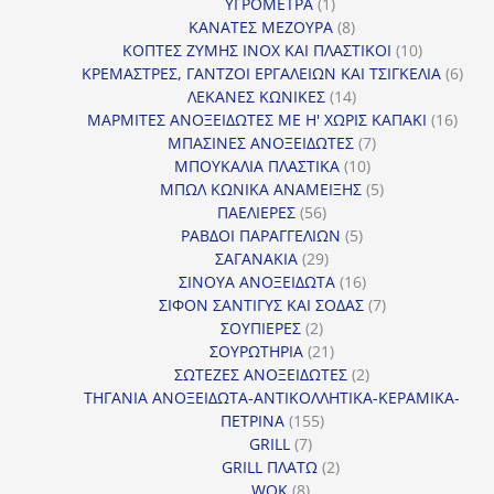
1
προϊόντα
ΥΓΡΟΜΕΤΡΑ
1
προϊόν
8
ΚΑΝΑΤΕΣ ΜΕΖΟΥΡΑ
8
προϊόντα
10
ΚΟΠΤΕΣ ΖΥΜΗΣ INOX ΚΑΙ ΠΛΑΣΤΙΚΟΙ
10
προϊόντα
6
ΚΡΕΜΑΣΤΡΕΣ, ΓΑΝΤΖΟΙ ΕΡΓΑΛΕΙΩΝ ΚΑΙ ΤΣΙΓΚΕΛΙΑ
6
14
προϊ
ΛΕΚΑΝΕΣ ΚΩΝΙΚΕΣ
14
προϊόντα
16
ΜΑΡΜΙΤΕΣ ΑΝΟΞΕΙΔΩΤΕΣ ΜΕ Η' ΧΩΡΙΣ ΚΑΠΑΚΙ
16
7
προϊ
ΜΠΑΣΙΝΕΣ ΑΝΟΞΕΙΔΩΤΕΣ
7
10
προϊόντα
ΜΠΟΥΚΑΛΙΑ ΠΛΑΣΤΙΚΑ
10
προϊόντα
5
ΜΠΩΛ ΚΩΝΙΚΑ ΑΝΑΜΕΙΞΗΣ
5
56
προϊόντα
ΠΑΕΛΙΕΡΕΣ
56
προϊόντα
5
ΡΑΒΔΟΙ ΠΑΡΑΓΓΕΛΙΩΝ
5
29
προϊόντα
ΣΑΓΑΝΑΚΙΑ
29
προϊόντα
16
ΣΙΝΟΥΑ ΑΝΟΞΕΙΔΩΤΑ
16
προϊόντα
7
ΣΙΦΟΝ ΣΑΝΤΙΓΥΣ ΚΑΙ ΣΟΔΑΣ
7
2
προϊόντα
ΣΟΥΠΙΕΡΕΣ
2
προϊόντα
21
ΣΟΥΡΩΤΗΡΙΑ
21
προϊόντα
2
ΣΩΤΕΖΕΣ ΑΝΟΞΕΙΔΩΤΕΣ
2
προϊόντα
ΤΗΓΑΝΙΑ ΑΝΟΞΕΙΔΩΤΑ-ΑΝΤΙΚΟΛΛΗΤΙΚΑ-ΚΕΡΑΜΙΚΑ-
155
ΠΕΤΡΙΝΑ
155
7
προϊόντα
GRILL
7
προϊόντα
2
GRILL ΠΛΑΤΩ
2
8
προϊόντα
WOK
8