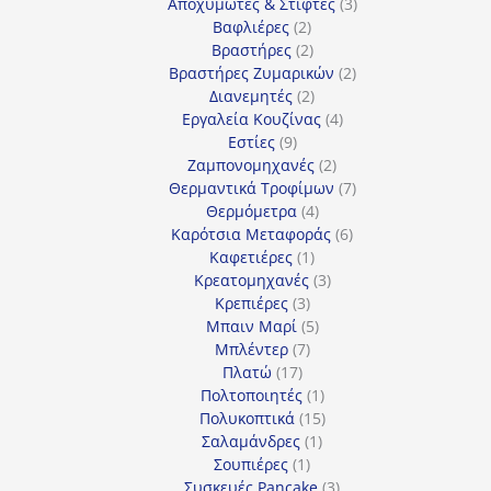
3
προϊόντα
Αποχυμωτές & Στίφτες
3
2
προϊόντα
Βαφλιέρες
2
προϊόντα
2
Βραστήρες
2
προϊόντα
2
Βραστήρες Ζυμαρικών
2
2
προϊόντα
Διανεμητές
2
προϊόντα
4
Εργαλεία Κουζίνας
4
9
προϊόντα
Εστίες
9
προϊόντα
2
Ζαμπονομηχανές
2
προϊόντα
7
Θερμαντικά Τροφίμων
7
4
προϊόντα
Θερμόμετρα
4
προϊόντα
6
Καρότσια Μεταφοράς
6
1
προϊόντα
Καφετιέρες
1
προϊόν
3
Κρεατομηχανές
3
3
προϊόντα
Κρεπιέρες
3
προϊόντα
5
Μπαιν Μαρί
5
7
προϊόντα
Μπλέντερ
7
17
προϊόντα
Πλατώ
17
προϊόντα
1
Πολτοποιητές
1
προϊόν
15
Πολυκοπτικά
15
1
προϊόντα
Σαλαμάνδρες
1
1
προϊόν
Σουπιέρες
1
προϊόν
3
Συσκευές Pancake
3