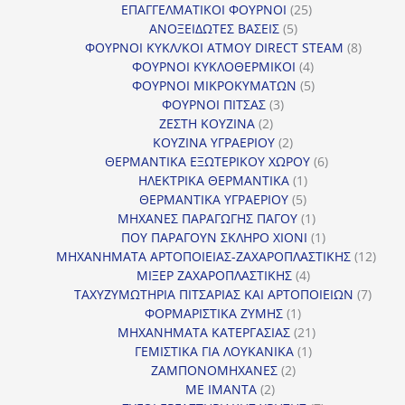
25
προϊόντ
ΕΠΑΓΓΕΛΜΑΤΙΚΟΙ ΦΟΥΡΝΟΙ
25
5
προϊόντα
ΑΝΟΞΕΙΔΩΤΕΣ ΒΑΣΕΙΣ
5
προϊόντα
8
ΦΟΥΡΝΟΙ ΚΥΚΛ/ΚΟΙ ΑΤΜΟΥ DIRECT STEAM
8
4
προϊόν
ΦΟΥΡΝΟΙ ΚΥΚΛΟΘΕΡΜΙΚΟΙ
4
προϊόντα
5
ΦΟΥΡΝΟΙ ΜΙΚΡΟΚΥΜΑΤΩΝ
5
3
προϊόντα
ΦΟΥΡΝΟΙ ΠΙΤΣΑΣ
3
2
προϊόντα
ΖΕΣΤΗ ΚΟΥΖΙΝΑ
2
προϊόντα
2
ΚΟΥΖΙΝΑ ΥΓΡΑΕΡΙΟΥ
2
προϊόντα
6
ΘΕΡΜΑΝΤΙΚΑ ΕΞΩΤΕΡΙΚΟΥ ΧΩΡΟΥ
6
1
προϊόντα
ΗΛΕΚΤΡΙΚΑ ΘΕΡΜΑΝΤΙΚΑ
1
5
προϊόν
ΘΕΡΜΑΝΤΙΚΑ ΥΓΡΑΕΡΙΟΥ
5
προϊόντα
1
ΜΗΧΑΝΕΣ ΠΑΡΑΓΩΓΗΣ ΠΑΓΟΥ
1
προϊόν
1
ΠΟΥ ΠΑΡΑΓΟΥΝ ΣΚΛΗΡΟ ΧΙΟΝΙ
1
προϊόν
12
ΜΗΧΑΝΗΜΑΤΑ ΑΡΤΟΠΟΙΕΙΑΣ-ΖΑΧΑΡΟΠΛΑΣΤΙΚΗΣ
12
4
προϊ
ΜΙΞΕΡ ΖΑΧΑΡΟΠΛΑΣΤΙΚΗΣ
4
προϊόντα
7
ΤΑΧΥΖΥΜΩΤΗΡΙΑ ΠΙΤΣΑΡΙΑΣ ΚΑΙ ΑΡΤΟΠΟΙΕΙΩΝ
7
1
προϊό
ΦΟΡΜΑΡΙΣΤΙΚΑ ΖΥΜΗΣ
1
προϊόν
21
ΜΗΧΑΝΗΜΑΤΑ ΚΑΤΕΡΓΑΣΙΑΣ
21
1
προϊόντα
ΓΕΜΙΣΤΙΚΑ ΓΙΑ ΛΟΥΚΑΝΙΚΑ
1
2
προϊόν
ΖΑΜΠΟΝΟΜΗΧΑΝΕΣ
2
2
προϊόντα
ΜΕ ΙΜΑΝΤΑ
2