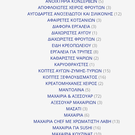
προϊόν
5
ΑΝΟΙΧΤΗΡΙΑ ΚΟΝΣΕΡΒΩΝ
5
προϊόντα
3
ΑΠΟΦΛΟΙΩΤΕΣ ΧΕΙΡΟΣ ΦΡΟΥΤΩΝ
3
προϊόντα
12
ΑΥΓΟΔΑΡΤΕΣ ΑΝΟΞΕΙΔΩΤΟΙ ΚΑΙ ΣΙΛΙΚΟΝΗΣ
12
3
προϊόν
ΑΦΑΙΡΕΤΕΣ ΚΟΤΣΑΝΙΩΝ
3
3
προϊόντα
ΔΙΑΦΟΡΑ ΕΡΓΑΛΕΙΑ
3
προϊόντα
1
ΔΙΑΧΩΡΙΣΤΕΣ ΑΥΓΟΥ
1
προϊόν
2
ΔΙΑΧΩΡΙΣΤΕΣ ΦΡΟΥΤΩΝ
2
3
προϊόντα
ΕΙΔΗ ΚΡΕΟΠΩΛΕΙΟΥ
3
προϊόντα
8
ΕΡΓΑΛΕΙΑ ΓΙΑ ΤΡΥΠΕΣ
8
προϊόντα
2
ΚΑΘΑΡΙΣΤΕΣ ΨΑΡΙΩΝ
2
1
προϊόντα
ΚΑΡΥΟΘΡΑΥΣΤΕΣ
1
προϊόν
15
ΚΟΠΤΕΣ ΑΥΓΩΝ-ΖΥΜΗΣ-ΤΥΡΙΩΝ
15
16
προϊόντα
ΚΟΠΤΕΣ ΞΕΦΛΟΥΔΙΣΜΑΤΟΣ
16
2
προϊόντα
ΚΡΕΑΤΟΜΗΧΑΝΕΣ ΧΕΙΡΟΣ
2
5
προϊόντα
ΜΑΝΤΟΛΙΝΑ
5
προϊόντα
72
ΜΑΧΑΙΡΙΑ & ΑΞΕΣΟΥΑΡ
72
προϊόντα
3
ΑΞΕΣΟΥΑΡ ΜΑΧΑΙΡΙΩΝ
3
3
προϊόντα
ΜΑΣΑΤΙ
3
προϊόντα
6
ΜΑΧΑΙΡΙΑ
6
προϊόντα
13
ΜΑΧΑΙΡΙΑ CHEF ΜΕ ΧΡΩΜΑΤΙΣΤΗ ΛΑΒΗ
13
16
προϊόντ
ΜΑΧΑΙΡΙΑ ΓΙΑ SUSHI
16
προϊόντα
10
ΜΑΧΑΙΡΙΑ ΚΟΥΖΙΝΑΣ
10