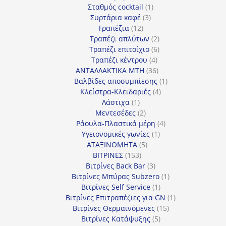
προϊόν
1
Σταθμός cocktail
1
3
προϊόν
Συρτάρια καφέ
3
12
προϊόντα
Τραπέζια
12
προϊόντα
2
Τραπέζι απλύτων
2
προϊόντα
6
Τραπέζι επιτοίχιο
6
4
προϊόντα
Τραπέζι κέντρου
4
προϊόντα
36
ΑΝΤΑΛΛΑΚΤΙΚΑ MTH
36
προϊόντα
1
Βαλβίδες αποσυμπίεσης
1
4
προϊόν
Κλείστρα-Κλειδαριές
4
1
προϊόντα
Λάστιχα
1
προϊόν
2
Μεντεσέδες
2
προϊόντα
4
Ράουλα-Πλαστικά μέρη
4
1
προϊόντα
Υγειονομικές γωνίες
1
5
προϊόν
ΑΤΑΞΙΝΟΜΗΤΑ
5
153
προϊόντα
ΒΙΤΡΙΝΕΣ
153
προϊόντα
3
Βιτρίνες Back Bar
3
προϊόντα
1
Βιτρίνες Mπύρας Subzero
1
1
προϊόν
Βιτρίνες Self Service
1
προϊόν
1
Βιτρίνες Επιτραπέζιες για GN
1
15
προϊόν
Βιτρίνες Θερμαινόμενες
15
5
προϊόντα
Βιτρίνες Κατάψυξης
5