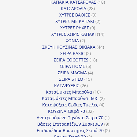
18
προϊόντα
ΚΑΠΑΚΙΑ ΚΑΤΣΑΡΟΛΑΣ
18
28
προϊόντα
ΚΑΤΣΑΡΟΛΙΑ
28
προϊόντα
9
ΧΥΤΡΕΣ ΒΑΘΙΕΣ
9
προϊόντα
2
ΧΥΤΡΕΣ ΜΕ ΚΑΠΑΚΙ
2
9
προϊόντα
ΧΥΤΡΕΣ ΡΗΧΕΣ
9
προϊόντα
14
ΧΥΤΡΕΣ ΧΩΡΙΣ ΚΑΠΑΚΙ
14
2
προϊόντα
ΧΩΝΙΑ
2
προϊόντα
44
ΣΚΕΥΗ ΚΟΥΖΙΝΑΣ ΟΙΚΙΑΚΑ
44
2
προϊόντα
ΣΕΙΡΑ BASIC
2
προϊόντα
18
ΣΕΙΡΑ COCOTTES
18
5
προϊόντα
ΣΕΙΡΑ HOME
5
προϊόντα
4
ΣΕΙΡΑ MAGMA
4
15
προϊόντα
ΣΕΙΡΑ STILO
15
26
προϊόντα
ΚΑΤΑΨΥΞΕΙΣ
26
προϊόντα
10
Καταψύκτες Μπαούλα
10
προϊόντα
2
Καταψύκτες Μπαούλα -60C
2
4
προϊόντα
Καταψύξεις Όρθιες Τυφλές
4
32
προϊόντα
ΚΟΥΖΙΝΑ Σειρά 70
32
προϊόντα
1
Ανατρεπόμενα Τηγάνια Σειρά 70
1
9
προϊόν
Βάσεις Επιτραπέζιων Συσκευών
9
προϊόντα
2
Επιδαπέδιοι Βραστήρες Σειρά 70
2
3
προϊόντα
Εστίες Σειρά 70
3