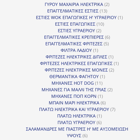
2
προϊόντα
ΓΥΡΟΥ ΜΑΧΑΙΡΙΑ ΗΛΕΚΤΡΙΚΑ
2
13
προϊόντα
ΕΠΑΓΓΕΛΜΑΤΙΚΕΣ ΕΣΤΙΕΣ
13
προϊόντα
1
ΕΣΤΙΕΣ WOK ΕΠΑΓΩΓΙΚΕΣ Η' ΥΓΡΑΕΡΙΟΥ
1
10
προϊόν
ΕΣΤΙΕΣ ΕΠΑΓΩΓΙΚΕΣ
10
2
προϊόντα
ΕΣΤΙΕΣ ΥΓΡΑΕΡΙΟΥ
2
προϊόντα
6
ΕΠΑΓΓΕΛΜΑΤΙΚΕΣ ΚΡΕΠΙΕΡΕΣ
6
5
προϊόντα
ΕΠΑΓΓΕΛΜΑΤΙΚΕΣ ΦΡΙΤΕΖΕΣ
5
1
προϊόντα
ΦΙΛΤΡΑ ΛΑΔΙΟΥ
1
προϊόν
1
ΦΡΙΤΕΖΕΣ ΗΛΕΚΤΡΙΚΕΣ ΔΙΠΛΕΣ
1
προϊόν
1
ΦΡΙΤΕΖΕΣ ΗΛΕΚΤΡΙΚΕΣ ΕΠΑΓΩΓΙΚΕΣ
1
2
προϊόν
ΦΡΙΤΕΖΕΣ ΗΛΕΚΤΡΙΚΕΣ ΜΟΝΕΣ
2
1
προϊόντα
ΘΕΡΜΑΝΤΙΚΑ ΦΑΓΗΤΟΥ
1
11
προϊόν
ΜΗΧΑΝΕΣ HOT DOG
11
προϊόντα
2
ΜΗΧΑΝΕΣ ΓΙΑ ΜΑΛΛΙ ΤΗΣ ΓΡΙΑΣ
2
1
προϊόντα
ΜΗΧΑΝΕΣ ΠΟΠ ΚΟΡΝ
1
προϊόν
6
ΜΠΑΙΝ ΜΑΡΙ ΗΛΕΚΤΡΙΚΑ
6
προϊόντα
7
ΠΛΑΤΩ ΗΛΕΚΤΡΙΚΑ ΚΑΙ ΥΓΡΑΕΡΙΟΥ
7
1
προϊόντα
ΠΛΑΤΩ ΗΛΕΚΤΡΙΚΑ
1
6
προϊόν
ΠΛΑΤΩ ΥΓΡΑΕΡΙΟΥ
6
προϊόντα
ΣΑΛΑΜΑΝΔΡΕΣ ΜΕ ΠΙΑΣΤΡΕΣ Η' ΜΕ ΑΥΞΟΜΕΙΩΣΗ
6
ΥΨΟΥΣ
6