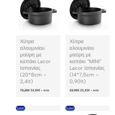
Χύτρα
Χύτρα
αλουμινίου
αλουμινίου
μαύρη με
μαύρη με
καπάκι Lacor
καπάκι “MINI”
Ισπανίας
Lacor Ισπανίας
(20*8cm –
(14*7,5cm –
2,4lt)
0,90lt)
Original
Η
Original
Η
73,20
€
54,90
€
33,90
€
25,43
€
+ ΦΠΑ
+ ΦΠΑ
price
τρέχουσα
price
τρέχουσα
was:
τιμή
was:
τιμή
73,20€.
είναι:
33,90€.
είναι:
54,90€.
25,43€.
Sale!
Sale!