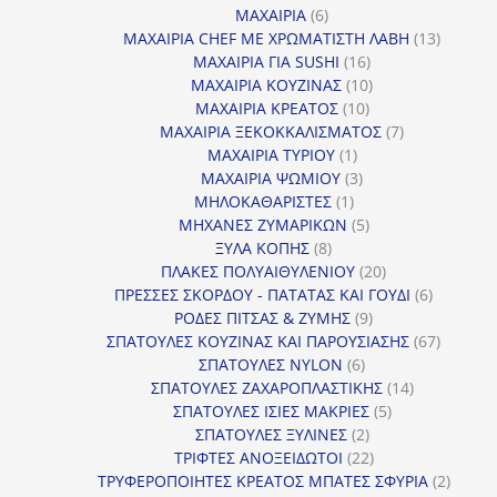
προϊόντα
6
ΜΑΧΑΙΡΙΑ
6
προϊόντα
13
ΜΑΧΑΙΡΙΑ CHEF ΜΕ ΧΡΩΜΑΤΙΣΤΗ ΛΑΒΗ
13
16
προϊόντ
ΜΑΧΑΙΡΙΑ ΓΙΑ SUSHI
16
προϊόντα
10
ΜΑΧΑΙΡΙΑ ΚΟΥΖΙΝΑΣ
10
10
προϊόντα
ΜΑΧΑΙΡΙΑ ΚΡΕΑΤΟΣ
10
προϊόντα
7
ΜΑΧΑΙΡΙΑ ΞΕΚΟΚΚΑΛΙΣΜΑΤΟΣ
7
1
προϊόντα
ΜΑΧΑΙΡΙΑ ΤΥΡΙΟΥ
1
προϊόν
3
ΜΑΧΑΙΡΙΑ ΨΩΜΙΟΥ
3
1
προϊόντα
ΜΗΛΟΚΑΘΑΡΙΣΤΕΣ
1
προϊόν
5
ΜΗΧΑΝΕΣ ΖΥΜΑΡΙΚΩΝ
5
8
προϊόντα
ΞΥΛΑ ΚΟΠΗΣ
8
προϊόντα
20
ΠΛΑΚΕΣ ΠΟΛΥΑΙΘΥΛΕΝΙΟΥ
20
προϊόντα
6
ΠΡΕΣΣΕΣ ΣΚΟΡΔΟΥ - ΠΑΤΑΤΑΣ ΚΑΙ ΓΟΥΔΙ
6
9
προϊόντα
ΡΟΔΕΣ ΠΙΤΣΑΣ & ΖΥΜΗΣ
9
προϊόντα
67
ΣΠΑΤΟΥΛΕΣ ΚΟΥΖΙΝΑΣ ΚΑΙ ΠΑΡΟΥΣΙΑΣΗΣ
67
6
προϊόντ
ΣΠΑΤΟΥΛΕΣ NYLON
6
προϊόντα
14
ΣΠΑΤΟΥΛΕΣ ΖΑΧΑΡΟΠΛΑΣΤΙΚΗΣ
14
5
προϊόντα
ΣΠΑΤΟΥΛΕΣ ΙΣΙΕΣ ΜΑΚΡΙΕΣ
5
2
προϊόντα
ΣΠΑΤΟΥΛΕΣ ΞΥΛΙΝΕΣ
2
προϊόντα
22
ΤΡΙΦΤΕΣ ΑΝΟΞΕΙΔΩΤΟΙ
22
προϊόντα
2
ΤΡΥΦΕΡΟΠΟΙΗΤΕΣ ΚΡΕΑΤΟΣ ΜΠΑΤΕΣ ΣΦΥΡΙΑ
2