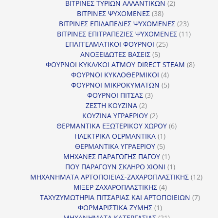
προϊόντα
2
ΒΙΤΡΙΝΕΣ ΤΥΡΙΩΝ ΑΛΛΑΝΤΙΚΩΝ
2
38
προϊόντα
ΒΙΤΡΙΝΕΣ ΨΥΧΟΜΕΝΕΣ
38
προϊόντα
23
ΒΙΤΡΙΝΕΣ ΕΠΙΔΑΠΕΔΙΕΣ ΨΥΧΟΜΕΝΕΣ
23
προϊόντα
11
ΒΙΤΡΙΝΕΣ ΕΠΙΤΡΑΠΕΖΙΕΣ ΨΥΧΟΜΕΝΕΣ
11
25
προϊόντ
ΕΠΑΓΓΕΛΜΑΤΙΚΟΙ ΦΟΥΡΝΟΙ
25
5
προϊόντα
ΑΝΟΞΕΙΔΩΤΕΣ ΒΑΣΕΙΣ
5
προϊόντα
8
ΦΟΥΡΝΟΙ ΚΥΚΛ/ΚΟΙ ΑΤΜΟΥ DIRECT STEAM
8
4
προϊόν
ΦΟΥΡΝΟΙ ΚΥΚΛΟΘΕΡΜΙΚΟΙ
4
προϊόντα
5
ΦΟΥΡΝΟΙ ΜΙΚΡΟΚΥΜΑΤΩΝ
5
3
προϊόντα
ΦΟΥΡΝΟΙ ΠΙΤΣΑΣ
3
2
προϊόντα
ΖΕΣΤΗ ΚΟΥΖΙΝΑ
2
προϊόντα
2
ΚΟΥΖΙΝΑ ΥΓΡΑΕΡΙΟΥ
2
προϊόντα
6
ΘΕΡΜΑΝΤΙΚΑ ΕΞΩΤΕΡΙΚΟΥ ΧΩΡΟΥ
6
1
προϊόντα
ΗΛΕΚΤΡΙΚΑ ΘΕΡΜΑΝΤΙΚΑ
1
5
προϊόν
ΘΕΡΜΑΝΤΙΚΑ ΥΓΡΑΕΡΙΟΥ
5
προϊόντα
1
ΜΗΧΑΝΕΣ ΠΑΡΑΓΩΓΗΣ ΠΑΓΟΥ
1
προϊόν
1
ΠΟΥ ΠΑΡΑΓΟΥΝ ΣΚΛΗΡΟ ΧΙΟΝΙ
1
προϊόν
12
ΜΗΧΑΝΗΜΑΤΑ ΑΡΤΟΠΟΙΕΙΑΣ-ΖΑΧΑΡΟΠΛΑΣΤΙΚΗΣ
12
4
προϊ
ΜΙΞΕΡ ΖΑΧΑΡΟΠΛΑΣΤΙΚΗΣ
4
προϊόντα
7
ΤΑΧΥΖΥΜΩΤΗΡΙΑ ΠΙΤΣΑΡΙΑΣ ΚΑΙ ΑΡΤΟΠΟΙΕΙΩΝ
7
1
προϊό
ΦΟΡΜΑΡΙΣΤΙΚΑ ΖΥΜΗΣ
1
προϊόν
21
ΜΗΧΑΝΗΜΑΤΑ ΚΑΤΕΡΓΑΣΙΑΣ
21