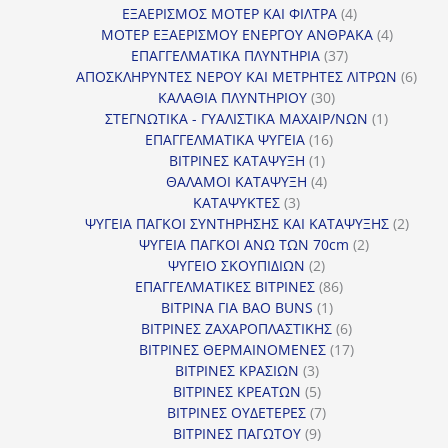
προϊόν
4
ΕΞΑΕΡΙΣΜΟΣ ΜΟΤΕΡ ΚΑΙ ΦΙΛΤΡΑ
4
προϊόντα
4
ΜΟΤΕΡ ΕΞΑΕΡΙΣΜΟΥ ΕΝΕΡΓΟΥ ΑΝΘΡΑΚΑ
4
37
προϊόντ
ΕΠΑΓΓΕΛΜΑΤΙΚΑ ΠΛΥΝΤΗΡΙΑ
37
προϊόντα
6
ΑΠΟΣΚΛΗΡΥΝΤΕΣ ΝΕΡΟΥ ΚΑΙ ΜΕΤΡΗΤΕΣ ΛΙΤΡΩΝ
6
30
προϊ
ΚΑΛΑΘΙΑ ΠΛΥΝΤΗΡΙΟΥ
30
προϊόντα
1
ΣΤΕΓΝΩΤΙΚΑ - ΓΥΑΛΙΣΤΙΚΑ ΜΑΧΑΙΡ/ΝΩΝ
1
16
προϊόν
ΕΠΑΓΓΕΛΜΑΤΙΚΑ ΨΥΓΕΙΑ
16
1
προϊόντα
ΒΙΤΡΙΝΕΣ ΚΑΤΑΨΥΞΗ
1
προϊόν
4
ΘΑΛΑΜΟΙ ΚΑΤΑΨΥΞΗ
4
3
προϊόντα
ΚΑΤΑΨΥΚΤΕΣ
3
προϊόντα
2
ΨΥΓΕΙΑ ΠΑΓΚΟΙ ΣΥΝΤΗΡΗΣΗΣ ΚΑΙ ΚΑΤΑΨΥΞΗΣ
2
2
προϊό
ΨΥΓΕΙΑ ΠΑΓΚΟΙ ΑΝΩ ΤΩΝ 70cm
2
2
προϊόντα
ΨΥΓΕΙΟ ΣΚΟΥΠΙΔΙΩΝ
2
προϊόντα
86
ΕΠΑΓΓΕΛΜΑΤΙΚΕΣ ΒΙΤΡΙΝΕΣ
86
1
προϊόντα
ΒΙΤΡΙΝΑ ΓΙΑ BAO BUNS
1
προϊόν
6
ΒΙΤΡΙΝΕΣ ΖΑΧΑΡΟΠΛΑΣΤΙΚΗΣ
6
προϊόντα
17
ΒΙΤΡΙΝΕΣ ΘΕΡΜΑΙΝΟΜΕΝΕΣ
17
3
προϊόντα
ΒΙΤΡΙΝΕΣ ΚΡΑΣΙΩΝ
3
προϊόντα
5
ΒΙΤΡΙΝΕΣ ΚΡΕΑΤΩΝ
5
προϊόντα
7
ΒΙΤΡΙΝΕΣ ΟΥΔΕΤΕΡΕΣ
7
9
προϊόντα
ΒΙΤΡΙΝΕΣ ΠΑΓΩΤΟΥ
9