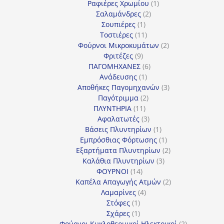
προϊόν
1
Ραφιέρες Χρωμίου
1
2
προϊόν
Σαλαμάνδρες
2
1
προϊόντα
Σουπιέρες
1
προϊόν
11
Τοστιέρες
11
προϊόντα
2
Φούρνοι Μικροκυμάτων
2
9
προϊόντα
Φριτέζες
9
προϊόντα
6
ΠΑΓΟΜΗΧΑΝΕΣ
6
1
προϊόντα
Ανάδευσης
1
προϊόν
3
Αποθήκες Παγομηχανών
3
2
προϊόντα
Παγότριμμα
2
11
προϊόντα
ΠΛΥΝΤΗΡΙΑ
11
προϊόντα
3
Αφαλατωτές
3
προϊόντα
1
Βάσεις Πλυντηρίων
1
προϊόν
1
Εμπρόσθιας Φόρτωσης
1
προϊόν
2
Εξαρτήματα Πλυντηρίων
2
3
προϊόντα
Καλάθια Πλυντηρίων
3
14
προϊόντα
ΦΟΥΡΝΟΙ
14
προϊόντα
2
Καπέλα Απαγωγής Ατμών
2
4
προϊόντα
Λαμαρίνες
4
1
προϊόντα
Στόφες
1
προϊόν
1
Σχάρες
1
προϊόν
2
Φούρνοι Κυκλοθερμικοί Ηλεκτρικοί
2