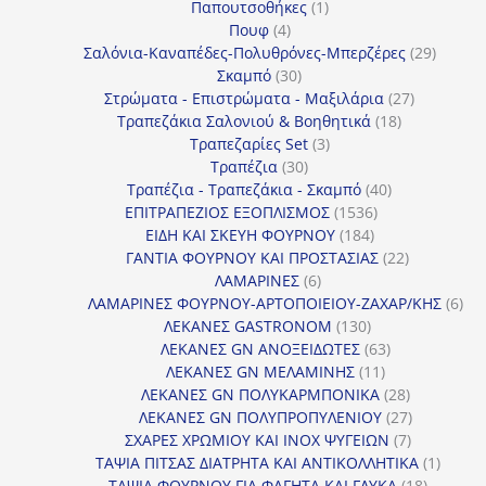
1
προϊόντα
Παπουτσοθήκες
1
4
προϊόν
Πουφ
4
προϊόντα
29
Σαλόνια-Καναπέδες-Πολυθρόνες-Μπερζέρες
29
30
προϊόν
Σκαμπό
30
προϊόντα
27
Στρώματα - Επιστρώματα - Μαξιλάρια
27
18
προϊόντα
Τραπεζάκια Σαλονιού & Βοηθητικά
18
3
προϊόντα
Τραπεζαρίες Set
3
30
προϊόντα
Τραπέζια
30
προϊόντα
40
Τραπέζια - Τραπεζάκια - Σκαμπό
40
1536
προϊόντα
ΕΠΙΤΡΑΠΕΖΙΟΣ ΕΞΟΠΛΙΣΜΟΣ
1536
184
προϊόντα
ΕΙΔΗ ΚΑΙ ΣΚΕΥΗ ΦΟΥΡΝΟΥ
184
προϊόντα
22
ΓΑΝΤΙΑ ΦΟΥΡΝΟΥ ΚΑΙ ΠΡΟΣΤΑΣΙΑΣ
22
6
προϊόντα
ΛΑΜΑΡΙΝΕΣ
6
προϊόντα
6
ΛΑΜΑΡΙΝΕΣ ΦΟΥΡΝΟΥ-ΑΡΤΟΠΟΙΕΙΟΥ-ΖΑΧΑΡ/ΚΗΣ
6
130
προ
ΛΕΚΑΝΕΣ GASTRONOM
130
προϊόντα
63
ΛΕΚΑΝΕΣ GN ΑΝΟΞΕΙΔΩΤΕΣ
63
11
προϊόντα
ΛΕΚΑΝΕΣ GN ΜΕΛΑΜΙΝΗΣ
11
προϊόντα
28
ΛΕΚΑΝΕΣ GN ΠΟΛΥΚΑΡΜΠΟΝΙΚΑ
28
προϊόντα
27
ΛΕΚΑΝΕΣ GN ΠΟΛΥΠΡΟΠΥΛΕΝΙΟΥ
27
7
προϊόντα
ΣΧΑΡΕΣ ΧΡΩΜΙΟΥ ΚΑΙ INOX ΨΥΓΕΙΩΝ
7
προϊόντα
1
ΤΑΨΙΑ ΠΙΤΣΑΣ ΔΙΑΤΡΗΤΑ ΚΑΙ ΑΝΤΙΚΟΛΛΗΤΙΚΑ
1
18
προϊόν
ΤΑΨΙΑ ΦΟΥΡΝΟΥ ΓΙΑ ΦΑΓΗΤΑ ΚΑΙ ΓΛΥΚΑ
18