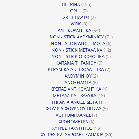
155
ΠΕΤΡΙΝΑ
155
7
προϊόντα
GRILL
7
προϊόντα
2
GRILL ΠΛΑΤΩ
2
8
προϊόντα
WOK
8
προϊόντα
94
ΑΝΤΙΚΟΛΛΗΤΙΚΑ
94
προϊόντα
71
NON - STICK ΑΛΟΥΜΙΝΙΟΥ
71
6
προϊόντα
NON - STICK ΑΝΟΞΕΙΔΩΤΑ
6
12
προϊόντα
NON - STICK ΜΕΤΑΛΛΙΚΑ
12
5
προϊόντα
NON - STICK ΟΙΚΟΛΟΓΙΚΑ
5
9
προϊόντα
ΚΑΠΑΚΙΑ ΤΗΓΑΝΙΟΥ
9
προϊόντα
7
ΚΕΡΑΜΙΚΑ ΑΝΤΙΚΟΛΛΗΤΙΚΑ
7
2
προϊόντα
ΑΛΟΥΜΙΝΙΟΥ
2
προϊόντα
5
ΑΝΟΞΕΙΔΩΤΑ
5
προϊόντα
4
ΚΡΕΠΑΣ ΑΝΤΙΚΟΛΛΗΤΙΚΑ
4
13
προϊόντα
ΜΕΤΑΛΛΙΚΑ - ΧΑΛΥΒΑ
13
προϊόντα
11
ΤΗΓΑΝΙΑ ΑΝΟΞΕΙΔΩΤΑ
11
προϊόντα
5
ΦΤΥΑΡΙΑ ΦΟΥΡΝΟΥ ΠΙΤΣΑΣ
5
7
προϊόντα
ΧΟΡΤΟΜΗΧΑΝΕΣ
7
6
προϊόντα
ΧΡΟΝΟΜΕΤΡΑ
6
προϊόντα
15
ΧΥΤΡΕΣ ΤΑΧΥΤΗΤΟΣ
15
προϊόντα
80
ΧΥΤΡΕΣ-ΚΑΤΣΑΡΟΛΕΣ-ΚΑΠΑΚΙΑ
80