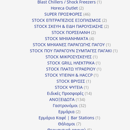
προϊόν
1
Blast Chillers / Shock Freezers
1
2
προϊόν
Horeca Outlet
2
προϊόντα
46
SUPER ΠΡΟΣΦΟΡΕΣ
46
προϊόντα
2
STOCK ΕΠΙΤΡΑΠΕΖΙΟΣ ΕΞΟΠΛΙΣΜΟΣ
2
προϊόντα
2
STOCK ΣΚΕΥΗ & ΕΙΔΗ ΠΑΡΟΥΣΙΑΣΗΣ
2
2
προϊόντα
STOCK ΠΟΡΣΕΛΑΝΗ
2
4
προϊόντα
STOCK ΜΗΧΑΝΗΜΑΤΑ
4
προϊόντα
1
STOCK ΜΗΧΑΝΕΣ ΠΑΡΑΓΩΓΗΣ ΠΑΓΟΥ
1
προϊόν
1
STOCK ΠΟΥ ΠΑΡΑΓΟΥΝ ΣΥΜΠΑΓΕΣ ΠΑΓΑΚΙ
1
1
προϊόν
STOCK ΜΙΚΡΟΣΥΣΚΕΥΕΣ
1
προϊόν
1
STOCK GRILL ΗΛΕΚΤΡΙΚΑ
1
προϊόν
1
STOCK ΠΛΑΤΩ ΥΓΡΑΕΡΙΟΥ
1
1
προϊόν
STOCK ΥΓΙΕΙΝΗ & HACCP
1
1
προϊόν
STOCK ΒΡΥΣΕΣ
1
1
προϊόν
STOCK ΨΥΓΕΙΑ
1
προϊόν
14
Ειδικές Προσφορές
14
134
προϊόντα
ΑΝΟΞΕΙΔΩΤΑ
134
προϊόντα
32
Γαστρονόμοι
32
2
προϊόντα
Ερμάρια
2
προϊόντα
1
Ερμάρια Καφέ | Bar Stations
1
7
προϊόν
Θάλαμοι
7
προϊόντα
5
Θερμαντικά ραφιού
5