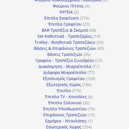
4
προϊόντα
Φούρνοι Πίτσας
4
2
προϊόντα
ΨΥΓΕΙΑ
2
προϊόντα
776
Έπιπλα Exoplizein
776
προϊόντα
23
'Επιπλα Γραφείου
23
προϊόντα
68
BAR Τραπέζια & Σκαμπό
68
προϊόντα
10
Set Καθιστικά - Τραπεζαρίες
10
προϊόντα
33
Trolley - Βοηθητικά Τραπεζάκια
33
προϊόντα
45
Βάσεις & Επιφάνειες Τραπεζιών
45
35
προϊόντα
Βάσεις Τραπεζιών
35
προϊόντα
23
Γραφεία - Τραπέζια Συνεδρίου
23
77
προϊόντα
Διακόσμηση - Μικροέπιπλα
77
77
προϊόντα
Διάφορα Μικροέπιπλα
77
προϊόντα
100
Εξοπλισμός Γραφείου
100
186
προϊόντα
Εξωτερικός Χώρος
186
776
προϊόντα
Έπιπλα
776
προϊόντα
6
Έπιπλα TV - Κονσόλες
6
32
προϊόντα
Έπιπλα Σαλονιού
32
προϊόντα
76
Έπιπλα Υπνοδωματίου
76
10
προϊόντα
Επιφάνειες Τραπεζιών
10
1
προϊόντα
Ερμάρια - Ντουλάπες
1
354
προϊόν
Εσωτερικός Χώρος
354