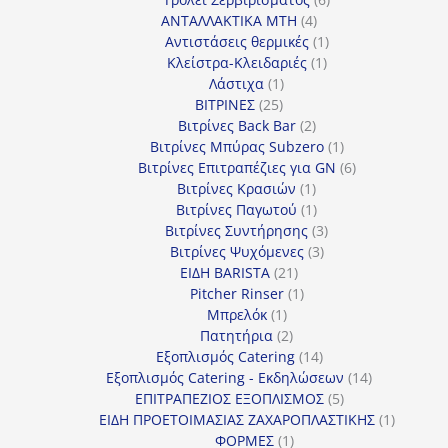
4
προϊόντα
ΑΝΤΑΛΛΑΚΤΙΚΑ MTH
4
προϊόντα
1
Αντιστάσεις θερμικές
1
1
προϊόν
Κλείστρα-Κλειδαριές
1
1
προϊόν
Λάστιχα
1
25
προϊόν
ΒΙΤΡΙΝΕΣ
25
προϊόντα
2
Βιτρίνες Back Bar
2
προϊόντα
1
Βιτρίνες Mπύρας Subzero
1
προϊόν
6
Βιτρίνες Επιτραπέζιες για GN
6
1
προϊόντα
Βιτρίνες Κρασιών
1
προϊόν
1
Βιτρίνες Παγωτού
1
προϊόν
3
Βιτρίνες Συντήρησης
3
3
προϊόντα
Βιτρίνες Ψυχόμενες
3
21
προϊόντα
ΕΙΔΗ BARISTA
21
προϊόντα
1
Pitcher Rinser
1
1
προϊόν
Μπρελόκ
1
προϊόν
2
Πατητήρια
2
προϊόντα
14
Εξοπλισμός Catering
14
προϊόντα
14
Εξοπλισμός Catering - Εκδηλώσεων
14
5
προϊόντα
ΕΠΙΤΡΑΠΕΖΙΟΣ ΕΞΟΠΛΙΣΜΟΣ
5
προϊόντα
1
ΕΙΔΗ ΠΡΟΕΤΟΙΜΑΣΙΑΣ ΖΑΧΑΡΟΠΛΑΣΤΙΚΗΣ
1
1
προϊόν
ΦΟΡΜΕΣ
1