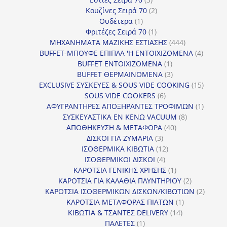
προϊόντα
2
Κουζίνες Σειρά 70
2
1
προϊόντα
Ουδέτερα
1
προϊόν
1
Φριτέζες Σειρά 70
1
προϊόν
444
ΜΗΧΑΝΗΜΑΤΑ ΜΑΖΙΚΗΣ ΕΣΤΙΑΣΗΣ
444
προϊόντα
4
BUFFET-ΜΠΟΥΦΕ ΕΠΙΠΛΑ 'Η ΕΝΤΟΙΧΙΖΟΜΕΝΑ
4
1
προϊόν
BUFFET ΕΝΤΟΙΧΙΖΟΜΕΝΑ
1
προϊόν
3
BUFFET ΘΕΡΜΑΙΝΟΜΕΝΑ
3
προϊόντα
15
EXCLUSIVE ΣΥΣΚΕΥΕΣ & SOUS VIDE COOKING
15
6
προϊόν
SOUS VIDE COOKERS
6
προϊόντα
1
ΑΦΥΓΡΑΝΤΗΡΕΣ ΑΠΟΞΗΡΑΝΤΕΣ ΤΡΟΦΙΜΩΝ
1
8
προϊόν
ΣΥΣΚΕΥΑΣΤΙΚΑ ΕΝ ΚΕΝΩ VACUUM
8
40
προϊόντα
ΑΠΟΘΗΚΕΥΣΗ & ΜΕΤΑΦΟΡΑ
40
3
προϊόντα
ΔΙΣΚΟΙ ΓΙΑ ΖΥΜΑΡΙΑ
3
προϊόντα
12
ΙΣΟΘΕΡΜΙΚΑ ΚΙΒΩΤΙΑ
12
4
προϊόντα
ΙΣΟΘΕΡΜΙΚΟΙ ΔΙΣΚΟΙ
4
προϊόντα
1
ΚΑΡΟΤΣΙΑ ΓΕΝΙΚΗΣ ΧΡΗΣΗΣ
1
προϊόν
2
ΚΑΡΟΤΣΙΑ ΓΙΑ ΚΑΛΑΘΙΑ ΠΛΥΝΤΗΡΙΟΥ
2
προϊόντα
2
ΚΑΡΟΤΣΙΑ ΙΣΟΘΕΡΜΙΚΩΝ ΔΙΣΚΩΝ/ΚΙΒΩΤΙΩΝ
2
1
προϊόν
ΚΑΡΟΤΣΙΑ ΜΕΤΑΦΟΡΑΣ ΠΙΑΤΩΝ
1
14
προϊόν
ΚΙΒΩΤΙΑ & ΤΣΑΝΤΕΣ DELIVERY
14
1
προϊόντα
ΠΑΛΕΤΕΣ
1