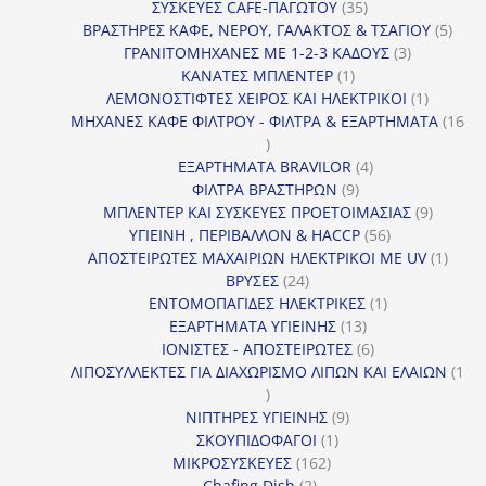
προϊόντα
35
ΣΥΣΚΕΥΕΣ CAFE-ΠΑΓΩΤΟΥ
35
προϊόντα
5
ΒΡΑΣΤΗΡΕΣ ΚΑΦΕ, ΝΕΡΟΥ, ΓΑΛΑΚΤΟΣ & ΤΣΑΓΙΟΥ
5
3
προϊ
ΓΡΑΝΙΤΟΜΗΧΑΝΕΣ ΜΕ 1-2-3 ΚΑΔΟΥΣ
3
1
προϊόντα
ΚΑΝΑΤΕΣ ΜΠΛΕΝΤΕΡ
1
προϊόν
1
ΛΕΜΟΝΟΣΤΙΦΤΕΣ ΧΕΙΡΟΣ ΚΑΙ ΗΛΕΚΤΡΙΚΟΙ
1
προϊόν
ΜΗΧΑΝΕΣ ΚΑΦΕ ΦΙΛΤΡΟΥ - ΦΙΛΤΡΑ & ΕΞΑΡΤΗΜΑΤΑ
16
16
προϊόντα
4
ΕΞΑΡΤΗΜΑΤΑ BRAVILOR
4
9
προϊόντα
ΦΙΛΤΡΑ ΒΡΑΣΤΗΡΩΝ
9
προϊόντα
9
ΜΠΛΕΝΤΕΡ ΚΑΙ ΣΥΣΚΕΥΕΣ ΠΡΟΕΤΟΙΜΑΣΙΑΣ
9
56
προϊόντ
ΥΓΙΕΙΝΗ , ΠΕΡΙΒΑΛΛΟΝ & HACCP
56
προϊόντα
1
ΑΠΟΣΤΕΙΡΩΤΕΣ ΜΑΧΑΙΡΙΩΝ ΗΛΕΚΤΡΙΚΟΙ ΜΕ UV
1
24
προϊό
ΒΡΥΣΕΣ
24
προϊόντα
1
ΕΝΤΟΜΟΠΑΓΙΔΕΣ ΗΛΕΚΤΡΙΚΕΣ
1
13
προϊόν
ΕΞΑΡΤΗΜΑΤΑ ΥΓΙΕΙΝΗΣ
13
προϊόντα
6
ΙΟΝΙΣΤΕΣ - ΑΠΟΣΤΕΙΡΩΤΕΣ
6
προϊόντα
ΛΙΠΟΣΥΛΛΕΚΤΕΣ ΓΙΑ ΔΙΑΧΩΡΙΣΜΟ ΛΙΠΩΝ ΚΑΙ ΕΛΑΙΩΝ
1
1
προϊόν
9
ΝΙΠΤΗΡΕΣ ΥΓΙΕΙΝΗΣ
9
1
προϊόντα
ΣΚΟΥΠΙΔΟΦΑΓΟΙ
1
162
προϊόν
ΜΙΚΡΟΣΥΣΚΕΥΕΣ
162
2
προϊόντα
Chafing Dish
2