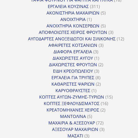
311
προϊόντ
ΕΡΓΑΛΕΙΑ ΚΟΥΖΙΝΑΣ
311
προϊόντα
5
ΑΚΟΝΙΣΤΗΡΙΑ ΜΑΧΑΙΡΙΩΝ
5
1
προϊόντα
ΑΝΟΙΧΤΗΡΙΑ
1
προϊόν
5
ΑΝΟΙΧΤΗΡΙΑ ΚΟΝΣΕΡΒΩΝ
5
προϊόντα
3
ΑΠΟΦΛΟΙΩΤΕΣ ΧΕΙΡΟΣ ΦΡΟΥΤΩΝ
3
προϊόντα
12
ΑΥΓΟΔΑΡΤΕΣ ΑΝΟΞΕΙΔΩΤΟΙ ΚΑΙ ΣΙΛΙΚΟΝΗΣ
12
3
προϊόν
ΑΦΑΙΡΕΤΕΣ ΚΟΤΣΑΝΙΩΝ
3
3
προϊόντα
ΔΙΑΦΟΡΑ ΕΡΓΑΛΕΙΑ
3
προϊόντα
1
ΔΙΑΧΩΡΙΣΤΕΣ ΑΥΓΟΥ
1
προϊόν
2
ΔΙΑΧΩΡΙΣΤΕΣ ΦΡΟΥΤΩΝ
2
3
προϊόντα
ΕΙΔΗ ΚΡΕΟΠΩΛΕΙΟΥ
3
προϊόντα
8
ΕΡΓΑΛΕΙΑ ΓΙΑ ΤΡΥΠΕΣ
8
προϊόντα
2
ΚΑΘΑΡΙΣΤΕΣ ΨΑΡΙΩΝ
2
1
προϊόντα
ΚΑΡΥΟΘΡΑΥΣΤΕΣ
1
προϊόν
15
ΚΟΠΤΕΣ ΑΥΓΩΝ-ΖΥΜΗΣ-ΤΥΡΙΩΝ
15
16
προϊόντα
ΚΟΠΤΕΣ ΞΕΦΛΟΥΔΙΣΜΑΤΟΣ
16
2
προϊόντα
ΚΡΕΑΤΟΜΗΧΑΝΕΣ ΧΕΙΡΟΣ
2
5
προϊόντα
ΜΑΝΤΟΛΙΝΑ
5
προϊόντα
72
ΜΑΧΑΙΡΙΑ & ΑΞΕΣΟΥΑΡ
72
προϊόντα
3
ΑΞΕΣΟΥΑΡ ΜΑΧΑΙΡΙΩΝ
3
3
προϊόντα
ΜΑΣΑΤΙ
3