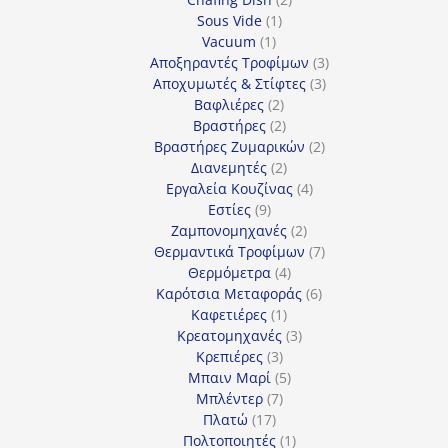
1
προϊόντα
Sous Vide
1
1
προϊόν
Vacuum
1
προϊόν
3
Αποξηραντές Τροφίμων
3
3
προϊόντα
Αποχυμωτές & Στίφτες
3
2
προϊόντα
Βαφλιέρες
2
προϊόντα
2
Βραστήρες
2
προϊόντα
2
Βραστήρες Ζυμαρικών
2
2
προϊόντα
Διανεμητές
2
προϊόντα
4
Εργαλεία Κουζίνας
4
9
προϊόντα
Εστίες
9
προϊόντα
2
Ζαμπονομηχανές
2
προϊόντα
7
Θερμαντικά Τροφίμων
7
4
προϊόντα
Θερμόμετρα
4
προϊόντα
6
Καρότσια Μεταφοράς
6
1
προϊόντα
Καφετιέρες
1
προϊόν
3
Κρεατομηχανές
3
3
προϊόντα
Κρεπιέρες
3
προϊόντα
5
Μπαιν Μαρί
5
7
προϊόντα
Μπλέντερ
7
17
προϊόντα
Πλατώ
17
προϊόντα
1
Πολτοποιητές
1