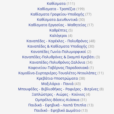
111
προϊόντα
Καθίσματα
111
προϊόντα
199
Καθίσματα - Τραπέζια
199
προϊόντα
77
Καθίσματα Γραφείου-Υποδοχής
77
30
προϊόντα
Καθίσματα Διευθυντικά
30
προϊόντα
17
Καθίσματα Εργασίας - Μαθητείας
17
5
προϊόντα
Καθρέπτες
5
4
προϊόντα
Καλόγεροι
4
προϊόντα
48
Καναπέδες - Καρέκλες - Πολυθρόνες
48
30
προϊόντα
Καναπέδες & Καθίσματα Υποδοχής
30
2
προϊόντα
Καναπέδες Γωνία-Πολυμορφικοί
2
προϊόντα
3
Καναπέδες-Πολυθρόνες & Σκαμπό Κρεβάτι
3
34
προϊόντ
Καναπέδες-Πολυθρόνες-Σαλόνια
34
προϊόντα
1
Καφενείου-Ταβέρνας Παραδοσιακά
1
προϊόν
11
Κομοδίνα-Συρταριέρες-Τουαλέτες-Ντουλάπες
11
38
προϊόν
Κρεβάτια-Υποστρώματα
38
43
προϊόντα
Μαξιλάρια - Πανιά
43
προϊόντα
8
Μπουφέδες - Βιβλιοθήκες - Ραφιέρες - Βιτρίνες
8
4
προϊό
Ξαπλώστρες - Αιώρες - Κούνιες
4
31
προϊόντα
Ομπρέλες-Βάσεις-Κιόσκια
31
προϊόντα
13
Παιδικά - Εφηβικά - Λοιπά Έπιπλα
13
13
προϊόντα
Παιδικό - Εφηβικό Δωμάτιο
13