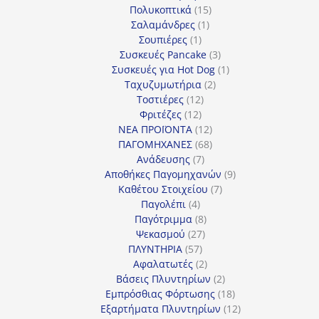
προϊόν
15
Πολυκοπτικά
15
1
προϊόντα
Σαλαμάνδρες
1
1
προϊόν
Σουπιέρες
1
προϊόν
3
Συσκευές Pancake
3
προϊόντα
1
Συσκευές για Hot Dog
1
2
προϊόν
Ταχυζυμωτήρια
2
12
προϊόντα
Τοστιέρες
12
12
προϊόντα
Φριτέζες
12
προϊόντα
12
ΝΕΑ ΠΡΟΪΟΝΤΑ
12
προϊόντα
68
ΠΑΓΟΜΗΧΑΝΕΣ
68
7
προϊόντα
Ανάδευσης
7
προϊόντα
9
Αποθήκες Παγομηχανών
9
7
προϊόντα
Καθέτου Στοιχείου
7
4
προϊόντα
Παγολέπι
4
προϊόντα
8
Παγότριμμα
8
27
προϊόντα
Ψεκασμού
27
57
προϊόντα
ΠΛΥΝΤΗΡΙΑ
57
προϊόντα
2
Αφαλατωτές
2
προϊόντα
2
Βάσεις Πλυντηρίων
2
προϊόντα
18
Εμπρόσθιας Φόρτωσης
18
προϊόντα
12
Εξαρτήματα Πλυντηρίων
12