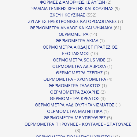
2
προϊόν
ΦΟΡΜΕΣ ΔΙΑΜΟΡΦΩΣΗΣ ΑΥΓΩΝ
2
προϊόντα
9
ΨΑΛΙΔΙΑ ΓΕΝΙΚΗΣ ΧΡΗΣΗΣ ΚΑΙ ΚΟΥΖΙΝΑΣ
9
552
προϊόντα
ΣΚΕΥΗ ΚΟΥΖΙΝΑΣ
552
προϊόντα
7
ΖΥΓΑΡΙΕΣ ΗΛΕΚΤΡΟΝΙΚΕΣ ΚΑΙ ΩΡΟΛΟΓΙΑΚΕΣ
7
61
προϊόν
ΘΕΡΜΟΜΕΤΡΑ ΑΝΑΛΟΓΙΚΑ ΚΑΙ ΨΗΦΙΑΚΑ
61
14
προϊόντ
ΘΕΡΜΟΜΕΤΡΑ
14
προϊόντα
1
ΘΕΡΜΟΜΕΤΡΑ ΑΚΙΔΑ
1
προϊόν
ΘΕΡΜΟΜΕΤΡΑ ΑΚΙΔΑ|ΕΠΙΤΡΑΠΕΖΙΟΣ
10
ΕΞΟΠΛΙΣΜΟΣ
10
προϊόντα
2
ΘΕΡΜΟΜΕΤΡΑ SOUS VIDE
2
προϊόντα
1
ΘΕΡΜΟΜΕΤΡΑ ΑΔΙΑΒΡΟΧΑ
1
2
προϊόν
ΘΕΡΜΟΜΕΤΡΑ ΤΣΕΠΗΣ
2
προϊόντα
4
ΘΕΡΜΟΜΕΤΡΑ - ΧΡΟΝΟΜΕΤΡΑ
4
1
προϊόντα
ΘΕΡΜΟΜΕΤΡΑ ΓΑΛΑΚΤΟΣ
1
2
προϊόν
ΘΕΡΜΟΜΕΤΡΑ ΖΑΧΑΡΗΣ
2
προϊόντα
3
ΘΕΡΜΟΜΕΤΡΑ ΚΡΕΑΤΟΣ
3
προϊόντα
1
ΘΕΡΜΟΜΕΤΡΑ ΛΑΔΙΟΥ/ΤΗΓΑΝΙΣΜΑΤΟΣ
1
1
προϊόν
ΘΕΡΜΟΜΕΤΡΑ ΜΑΓΝΗΤΙΚΑ
1
προϊόν
5
ΘΕΡΜΟΜΕΤΡΑ ΜΕ ΥΠΕΡΥΘΡΕΣ
5
προϊόντα
ΘΕΡΜΟΜΕΤΡΑ ΠΗΡΟΥΝΕΣ - ΚΟΥΤΑΛΕΣ - ΣΠΑΤΟΥΛΕΣ
3
3
προϊόντα
3
ΘΕΡΜΟΜΕΤΡΑ ΠΟΛΛΑΠΛΩΝ ΧΡΗΣΕΩΝ
3