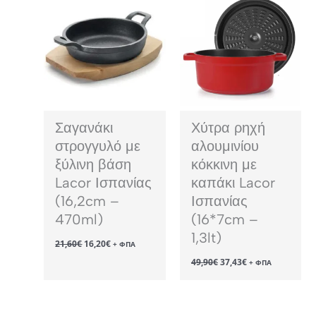
Σαγανάκι
Χύτρα ρηχή
στρογγυλό με
αλουμινίου
ξύλινη βάση
κόκκινη με
Lacor Ισπανίας
καπάκι Lacor
(16,2cm –
Ισπανίας
470ml)
(16*7cm –
1,3lt)
Original
Η
21,60
€
16,20
€
+ ΦΠΑ
price
τρέχουσα
Original
Η
49,90
€
37,43
€
was:
τιμή
+ ΦΠΑ
price
τρέχουσα
21,60€.
είναι:
was:
τιμή
16,20€.
49,90€.
είναι:
37,43€.