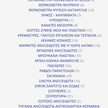
4
προϊόντ
ΘΕΡΜΟΜΕΤΡΑ ΦΟΥΡΝΟΥ
4
προϊόντα
10
ΘΕΡΜΟΜΕΤΡΑ ΨΥΓΕΙΟΥ-ΚΑΤΑΨΥΞΗΣ
10
5
προϊόντα
ΘΗΚΕΣ - ΚΑΛΥΜΜΑΤΑ
5
1
προϊόντα
ΥΓΡΟΜΕΤΡΑ
1
προϊόν
8
ΚΑΝΑΤΕΣ ΜΕΖΟΥΡΑ
8
προϊόντα
10
ΚΟΠΤΕΣ ΖΥΜΗΣ INOX ΚΑΙ ΠΛΑΣΤΙΚΟΙ
10
προϊόντα
6
ΚΡΕΜΑΣΤΡΕΣ, ΓΑΝΤΖΟΙ ΕΡΓΑΛΕΙΩΝ ΚΑΙ ΤΣΙΓΚΕΛΙΑ
6
14
προϊ
ΛΕΚΑΝΕΣ ΚΩΝΙΚΕΣ
14
προϊόντα
16
ΜΑΡΜΙΤΕΣ ΑΝΟΞΕΙΔΩΤΕΣ ΜΕ Η' ΧΩΡΙΣ ΚΑΠΑΚΙ
16
7
προϊ
ΜΠΑΣΙΝΕΣ ΑΝΟΞΕΙΔΩΤΕΣ
7
10
προϊόντα
ΜΠΟΥΚΑΛΙΑ ΠΛΑΣΤΙΚΑ
10
προϊόντα
5
ΜΠΩΛ ΚΩΝΙΚΑ ΑΝΑΜΕΙΞΗΣ
5
56
προϊόντα
ΠΑΕΛΙΕΡΕΣ
56
προϊόντα
5
ΡΑΒΔΟΙ ΠΑΡΑΓΓΕΛΙΩΝ
5
29
προϊόντα
ΣΑΓΑΝΑΚΙΑ
29
προϊόντα
16
ΣΙΝΟΥΑ ΑΝΟΞΕΙΔΩΤΑ
16
προϊόντα
7
ΣΙΦΟΝ ΣΑΝΤΙΓΥΣ ΚΑΙ ΣΟΔΑΣ
7
2
προϊόντα
ΣΟΥΠΙΕΡΕΣ
2
προϊόντα
21
ΣΟΥΡΩΤΗΡΙΑ
21
προϊόντα
2
ΣΩΤΕΖΕΣ ΑΝΟΞΕΙΔΩΤΕΣ
2
προϊόντα
ΤΗΓΑΝΙΑ ΑΝΟΞΕΙΔΩΤΑ-ΑΝΤΙΚΟΛΛΗΤΙΚΑ-ΚΕΡΑΜΙΚΑ-