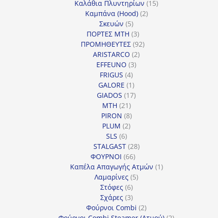
15
προϊόντα
Καλάθια Πλυντηρίων
15
2
προϊόντα
Καμπάνα (Hood)
2
5
προϊόντα
Σκευών
5
προϊόντα
3
ΠΟΡΤΕΣ MTH
3
προϊόντα
92
ΠΡΟΜΗΘΕΥΤΕΣ
92
2
προϊόντα
ARISTARCO
2
3
προϊόντα
EFFEUNO
3
4
προϊόντα
FRIGUS
4
προϊόντα
1
GALORE
1
προϊόν
17
GIADOS
17
21
προϊόντα
MTH
21
προϊόντα
8
PIRON
8
2
προϊόντα
PLUM
2
6
προϊόντα
SLS
6
προϊόντα
28
STALGAST
28
66
προϊόντα
ΦΟΥΡΝΟΙ
66
προϊόντα
1
Καπέλα Απαγωγής Ατμών
1
5
προϊόν
Λαμαρίνες
5
6
προϊόντα
Στόφες
6
προϊόντα
3
Σχάρες
3
προϊόντα
2
Φούρνοι Combi
2
προϊόντα
2
Φούρνοι Combi Steamer (Ατμού)
2