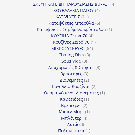
προϊόν
4
ΣΚΕΥΗ ΚΑΙ ΕΙΔΗ ΠΑΡΟΥΣΙΑΣΗΣ BUFFET
4
4
προϊόντα
ΚΟΥΒΑΔΑΚΙΑ ΠΑΓΟΥ
4
11
προϊόντα
ΚΑΤΑΨΥΞΕΙΣ
11
προϊόντα
6
Καταψύκτες Μπαούλα
6
προϊόντα
1
Καταψύκτες Συρόμενα κρύσταλλα
1
4
προϊόν
ΚΟΥΖΙΝΑ Σειρά 70
4
προϊόντα
1
Κουζίνες Σειρά 70
1
64
προϊόν
ΜΙΚΡΟΣΥΣΚΕΥΕΣ
64
3
προϊόντα
Chafing Dish
3
3
προϊόντα
Sous Vide
3
προϊόντα
3
Αποχυμωτές & Στίφτες
3
3
προϊόντα
Βραστήρες
3
προϊόντα
2
Διανεμητές
2
προϊόντα
2
Εργαλεία Κουζίνας
2
προϊόντα
1
Θερμαινόμενοι διανεμητές
1
1
προϊόν
Καφετιέρες
1
2
προϊόν
Κρεπιέρες
2
προϊόντα
1
Μπαιν Μαρί
1
4
προϊόν
Μπλέντερ
4
3
προϊόντα
Πλατώ
3
προϊόντα
1
Πολυκοπτικά
1