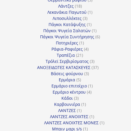
18
προϊόντα
Λάντζες
18
προϊόντα
1
Λεκανάκια Παγωτού
1
3
προϊόν
Λιποσυλλέκτες
3
προϊόντα
1
Πάγκοι Κατάψυξης
1
προϊόν
1
Πάγκοι Ψυγεία Σαλατών
1
προϊόν
6
Πάγκοι Ψυγεία Συντήρησης
6
1
προϊόντα
Ποτηριέρες
1
προϊόν
4
Ράφια-Ραφιέρες
4
21
προϊόντα
Τραπέζια
21
προϊόντα
3
Τρόλεϊ Σερβιρίσματος
3
προϊόντα
37
ΑΝΟΞΕΙΔΩΤΕΣ ΚΑΤΑΣΚΕΥΕΣ
37
3
προϊόντα
Βάσεις φούρνου
3
5
προϊόντα
Ερμάρια
5
προϊόντα
1
Ερμάριο επιτοίχιο
1
4
προϊόν
Ερμάριο κέντρου
4
3
προϊόντα
Κάδοι
3
προϊόντα
1
Καρβουνιέρα
1
1
προϊόν
ΛΑΝΤΖΕΣ
1
προϊόν
1
ΛΑΝΤΖΕΣ ΑΝΟΙΧΤΕΣ
1
προϊόν
1
ΛΑΝΤΖΕΣ ΑΝΟΙΧΤΕΣ ΜΟΝΕΣ
1
1
προϊόν
Μπαιν μαρι s/s
1