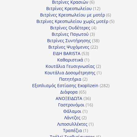
6
προϊόντα
Βιτρίνες Κρασιών
6
προϊόντα
12
Βιτρίνες Κρεοπωλείου
12
προϊόντα
6
Βιτρίνες Κρεοπωλείου με μοτέρ
6
προϊόντα
5
Βιτρίνες Κρεοπωλείου χωρίς μοτέρ
5
4
προϊόντα
Βιτρίνες Ουδέτερες
4
3
προϊόντα
Βιτρίνες Παγωτού
3
προϊόντα
38
Βιτρίνες Συντήρησης
38
22
προϊόντα
Βιτρίνες Ψυχόμενες
22
53
προϊόντα
ΕΙΔΗ BARISTA
53
προϊόντα
1
Καθαριστικά
1
προϊόν
2
Κουτάλια Γευσιγνωσίας
2
προϊόντα
1
Κουτάλια Δοσομέτρησης
1
2
προϊόν
Πατητήρια
2
προϊόντα
282
Εξοπλισμός Εστίασης Exoplizein
282
65
προϊόντα
Διάφορα
65
προϊόντα
36
ΑΝΟΞΕΙΔΩΤΑ
36
προϊόντα
16
Γαστρονόμοι
16
1
προϊόντα
Θάλαμοι
1
2
προϊόν
Λάντζες
2
προϊόντα
1
Λιποσυλλέκτες
1
1
προϊόν
Τραπέζια
1
προϊόν
6
Τρόλεϊ Σερβιρίσματος
6