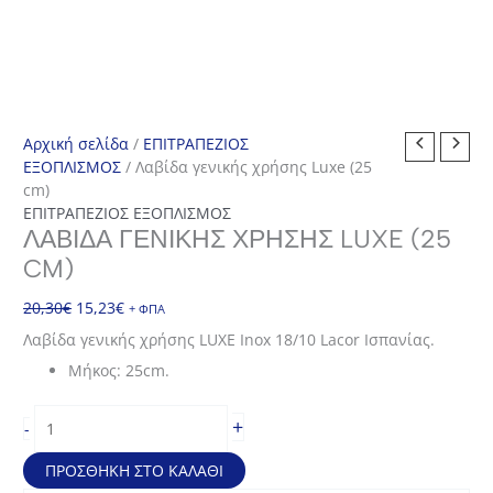
Αρχική σελίδα
/
ΕΠΙΤΡΑΠΕΖΙΟΣ
ΕΞΟΠΛΙΣΜΟΣ
/ Λαβίδα γενικής χρήσης Luxe (25
cm)
ΕΠΙΤΡΑΠΕΖΙΟΣ ΕΞΟΠΛΙΣΜΟΣ
ΛΑΒΊΔΑ ΓΕΝΙΚΉΣ ΧΡΉΣΗΣ LUXE (25
CM)
Original
Η
20,30
€
15,23
€
+ ΦΠΑ
price
τρέχουσα
Λαβίδα γενικής χρήσης LUXE Inox 18/10 Lacor Ισπανίας.
was:
τιμή
Μήκος: 25cm.
20,30€.
είναι:
15,23€.
Λαβίδα
+
-
γενικής
χρήσης
ΠΡΟΣΘΉΚΗ ΣΤΟ ΚΑΛΆΘΙ
Luxe