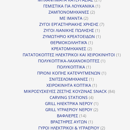
1
προϊόντα
ΓΕΜΙΣΤΙΚΑ ΓΙΑ ΛΟΥΚΑΝΙΚΑ
1
2
προϊόν
ΖΑΜΠΟΝΟΜΗΧΑΝΕΣ
2
2
προϊόντα
ΜΕ ΙΜΑΝΤΑ
2
προϊόντα
7
ΖΥΓΟΙ ΕΡΓΑΣΤΗΡΙΑΚΗΣ ΧΡΗΣΗΣ
7
1
προϊόντα
ΖΥΓΟΙ ΛΙΑΝΙΚΗΣ ΠΩΛΗΣΗΣ
1
προϊόν
1
ΖΥΜΩΤΗΡΙΟ ΚΡΕΑΤΟΕΙΔΩΝ
1
1
προϊόν
ΘΕΡΜΟΚΟΛΛΗΤΙΚΆ
1
2
προϊόν
ΚΡΕΑΤΟΜΗΧΑΝΕΣ
2
προϊόντα
1
ΠΑΤΑΤΟΚΟΠΤΕΣ ΗΛΕΚΤΡΙΚΟΙ ΚΑΙ ΧΕΙΡΟΚΙΝΗΤΟΙ
1
1
προϊ
ΠΟΛΥΚΟΠΤΙΚΑ-ΛΑΧΑΝΟΚΟΠΤΕΣ
1
1
προϊόν
ΠΟΛΥΚΟΠΤΙΚΑ
1
προϊόν
1
ΠΡΙΟΝΙ ΚΟΠΗΣ ΚΑΤΕΨΥΓΜΕΝΩΝ
1
1
προϊόν
ΣΝΙΤΣΕΛΟΜΗΧΑΝΕΣ
1
προϊόν
1
ΧΕΙΡΟΚΙΝΗΤΑ ΚΟΠΤΙΚΑ
1
προϊόν
84
ΜΙΚΡΟΣΥΣΚΕΥΕΣ ΖΕΣΤΗΣ ΚΟΥΖΙΝΑΣ SNACK
84
4
προϊόντ
CARVING STATIONS
4
προϊόντα
1
GRILL ΗΛΕΚΤΡΙΚΑ ΝΕΡΟΥ
1
2
προϊόν
GRILL ΥΓΡΑΕΡΙΟΥ ΝΕΡΟΥ
2
14
προϊόντα
ΒΑΦΛΙΕΡΕΣ
14
προϊόντα
1
ΒΡΑΣΤΗΡΕΣ ΑΥΓΩΝ
1
προϊόν
2
ΓΥΡΟΙ ΗΛΕΚΤΡΙΚΟΙ & ΥΓΡΑΕΡΙΟΥ
2