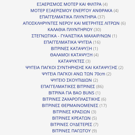
προϊόν
4
ΕΞΑΕΡΙΣΜΟΣ ΜΟΤΕΡ ΚΑΙ ΦΙΛΤΡΑ
4
προϊόντα
4
ΜΟΤΕΡ ΕΞΑΕΡΙΣΜΟΥ ΕΝΕΡΓΟΥ ΑΝΘΡΑΚΑ
4
37
προϊόντ
ΕΠΑΓΓΕΛΜΑΤΙΚΑ ΠΛΥΝΤΗΡΙΑ
37
προϊόντα
6
ΑΠΟΣΚΛΗΡΥΝΤΕΣ ΝΕΡΟΥ ΚΑΙ ΜΕΤΡΗΤΕΣ ΛΙΤΡΩΝ
6
30
προϊ
ΚΑΛΑΘΙΑ ΠΛΥΝΤΗΡΙΟΥ
30
προϊόντα
1
ΣΤΕΓΝΩΤΙΚΑ - ΓΥΑΛΙΣΤΙΚΑ ΜΑΧΑΙΡ/ΝΩΝ
1
16
προϊόν
ΕΠΑΓΓΕΛΜΑΤΙΚΑ ΨΥΓΕΙΑ
16
1
προϊόντα
ΒΙΤΡΙΝΕΣ ΚΑΤΑΨΥΞΗ
1
προϊόν
4
ΘΑΛΑΜΟΙ ΚΑΤΑΨΥΞΗ
4
3
προϊόντα
ΚΑΤΑΨΥΚΤΕΣ
3
προϊόντα
2
ΨΥΓΕΙΑ ΠΑΓΚΟΙ ΣΥΝΤΗΡΗΣΗΣ ΚΑΙ ΚΑΤΑΨΥΞΗΣ
2
2
προϊό
ΨΥΓΕΙΑ ΠΑΓΚΟΙ ΑΝΩ ΤΩΝ 70cm
2
2
προϊόντα
ΨΥΓΕΙΟ ΣΚΟΥΠΙΔΙΩΝ
2
προϊόντα
86
ΕΠΑΓΓΕΛΜΑΤΙΚΕΣ ΒΙΤΡΙΝΕΣ
86
1
προϊόντα
ΒΙΤΡΙΝΑ ΓΙΑ BAO BUNS
1
προϊόν
6
ΒΙΤΡΙΝΕΣ ΖΑΧΑΡΟΠΛΑΣΤΙΚΗΣ
6
προϊόντα
17
ΒΙΤΡΙΝΕΣ ΘΕΡΜΑΙΝΟΜΕΝΕΣ
17
3
προϊόντα
ΒΙΤΡΙΝΕΣ ΚΡΑΣΙΩΝ
3
προϊόντα
5
ΒΙΤΡΙΝΕΣ ΚΡΕΑΤΩΝ
5
προϊόντα
7
ΒΙΤΡΙΝΕΣ ΟΥΔΕΤΕΡΕΣ
7
9
προϊόντα
ΒΙΤΡΙΝΕΣ ΠΑΓΩΤΟΥ
9