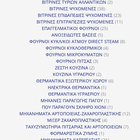
προϊόντα
2
ΒΙΤΡΙΝΕΣ ΤΥΡΙΩΝ ΑΛΛΑΝΤΙΚΩΝ
2
38
προϊόντα
ΒΙΤΡΙΝΕΣ ΨΥΧΟΜΕΝΕΣ
38
προϊόντα
23
ΒΙΤΡΙΝΕΣ ΕΠΙΔΑΠΕΔΙΕΣ ΨΥΧΟΜΕΝΕΣ
23
προϊόντα
11
ΒΙΤΡΙΝΕΣ ΕΠΙΤΡΑΠΕΖΙΕΣ ΨΥΧΟΜΕΝΕΣ
11
25
προϊόντ
ΕΠΑΓΓΕΛΜΑΤΙΚΟΙ ΦΟΥΡΝΟΙ
25
5
προϊόντα
ΑΝΟΞΕΙΔΩΤΕΣ ΒΑΣΕΙΣ
5
προϊόντα
8
ΦΟΥΡΝΟΙ ΚΥΚΛ/ΚΟΙ ΑΤΜΟΥ DIRECT STEAM
8
4
προϊόν
ΦΟΥΡΝΟΙ ΚΥΚΛΟΘΕΡΜΙΚΟΙ
4
προϊόντα
5
ΦΟΥΡΝΟΙ ΜΙΚΡΟΚΥΜΑΤΩΝ
5
3
προϊόντα
ΦΟΥΡΝΟΙ ΠΙΤΣΑΣ
3
2
προϊόντα
ΖΕΣΤΗ ΚΟΥΖΙΝΑ
2
προϊόντα
2
ΚΟΥΖΙΝΑ ΥΓΡΑΕΡΙΟΥ
2
προϊόντα
6
ΘΕΡΜΑΝΤΙΚΑ ΕΞΩΤΕΡΙΚΟΥ ΧΩΡΟΥ
6
1
προϊόντα
ΗΛΕΚΤΡΙΚΑ ΘΕΡΜΑΝΤΙΚΑ
1
5
προϊόν
ΘΕΡΜΑΝΤΙΚΑ ΥΓΡΑΕΡΙΟΥ
5
προϊόντα
1
ΜΗΧΑΝΕΣ ΠΑΡΑΓΩΓΗΣ ΠΑΓΟΥ
1
προϊόν
1
ΠΟΥ ΠΑΡΑΓΟΥΝ ΣΚΛΗΡΟ ΧΙΟΝΙ
1
προϊόν
12
ΜΗΧΑΝΗΜΑΤΑ ΑΡΤΟΠΟΙΕΙΑΣ-ΖΑΧΑΡΟΠΛΑΣΤΙΚΗΣ
12
4
προϊ
ΜΙΞΕΡ ΖΑΧΑΡΟΠΛΑΣΤΙΚΗΣ
4
προϊόντα
7
ΤΑΧΥΖΥΜΩΤΗΡΙΑ ΠΙΤΣΑΡΙΑΣ ΚΑΙ ΑΡΤΟΠΟΙΕΙΩΝ
7
1
προϊό
ΦΟΡΜΑΡΙΣΤΙΚΑ ΖΥΜΗΣ
1
προϊόν
21
ΜΗΧΑΝΗΜΑΤΑ ΚΑΤΕΡΓΑΣΙΑΣ
21