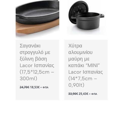
Σαγανάκι
Χύτρα
στρογγυλό με
αλουμινίου
ξύλινη βάση
μαύρη με
Lacor Ισπανίας
καπάκι “MINI”
(17,5*12,5cm –
Lacor Ισπανίας
300ml)
(14*7,5cm –
0,90lt)
Original
Η
24,70
€
18,53
€
+ ΦΠΑ
price
τρέχουσα
Original
Η
33,90
€
25,43
€
was:
τιμή
+ ΦΠΑ
price
τρέχουσα
24,70€.
είναι:
was:
τιμή
18,53€.
33,90€.
είναι:
25,43€.