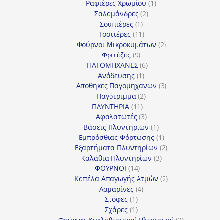
προϊόν
1
Ραφιέρες Χρωμίου
1
2
προϊόν
Σαλαμάνδρες
2
1
προϊόντα
Σουπιέρες
1
προϊόν
11
Τοστιέρες
11
προϊόντα
2
Φούρνοι Μικροκυμάτων
2
9
προϊόντα
Φριτέζες
9
προϊόντα
6
ΠΑΓΟΜΗΧΑΝΕΣ
6
1
προϊόντα
Ανάδευσης
1
προϊόν
3
Αποθήκες Παγομηχανών
3
2
προϊόντα
Παγότριμμα
2
11
προϊόντα
ΠΛΥΝΤΗΡΙΑ
11
προϊόντα
3
Αφαλατωτές
3
προϊόντα
1
Βάσεις Πλυντηρίων
1
προϊόν
1
Εμπρόσθιας Φόρτωσης
1
προϊόν
2
Εξαρτήματα Πλυντηρίων
2
3
προϊόντα
Καλάθια Πλυντηρίων
3
14
προϊόντα
ΦΟΥΡΝΟΙ
14
προϊόντα
2
Καπέλα Απαγωγής Ατμών
2
4
προϊόντα
Λαμαρίνες
4
1
προϊόντα
Στόφες
1
προϊόν
1
Σχάρες
1
προϊόν
2
Φούρνοι Κυκλοθερμικοί Ηλεκτρικοί
2