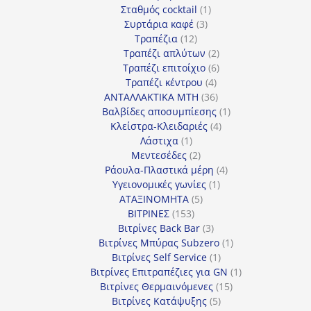
προϊόν
1
Σταθμός cocktail
1
3
προϊόν
Συρτάρια καφέ
3
12
προϊόντα
Τραπέζια
12
προϊόντα
2
Τραπέζι απλύτων
2
προϊόντα
6
Τραπέζι επιτοίχιο
6
4
προϊόντα
Τραπέζι κέντρου
4
προϊόντα
36
ΑΝΤΑΛΛΑΚΤΙΚΑ MTH
36
προϊόντα
1
Βαλβίδες αποσυμπίεσης
1
4
προϊόν
Κλείστρα-Κλειδαριές
4
1
προϊόντα
Λάστιχα
1
προϊόν
2
Μεντεσέδες
2
προϊόντα
4
Ράουλα-Πλαστικά μέρη
4
1
προϊόντα
Υγειονομικές γωνίες
1
5
προϊόν
ΑΤΑΞΙΝΟΜΗΤΑ
5
153
προϊόντα
ΒΙΤΡΙΝΕΣ
153
προϊόντα
3
Βιτρίνες Back Bar
3
προϊόντα
1
Βιτρίνες Mπύρας Subzero
1
1
προϊόν
Βιτρίνες Self Service
1
προϊόν
1
Βιτρίνες Επιτραπέζιες για GN
1
15
προϊόν
Βιτρίνες Θερμαινόμενες
15
5
προϊόντα
Βιτρίνες Κατάψυξης
5