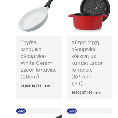
Τηγάνι
Χύτρα ρηχή
κεραμικό
αλουμινίου
αλουμινίου
κόκκινη με
White Ceram
καπάκι Lacor
Lacor Ισπανίας
Ισπανίας
(20cm)
(16*7cm –
1,3lt)
Original
Η
25,00
€
18,75
€
+ ΦΠΑ
price
τρέχουσα
Original
Η
49,90
€
37,43
€
was:
τιμή
+ ΦΠΑ
price
τρέχουσα
25,00€.
είναι:
was:
τιμή
18,75€.
49,90€.
είναι:
37,43€.
Sale!
Sale!