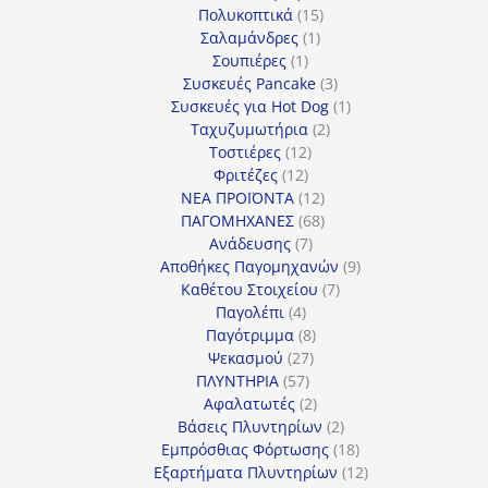
προϊόν
15
Πολυκοπτικά
15
1
προϊόντα
Σαλαμάνδρες
1
1
προϊόν
Σουπιέρες
1
προϊόν
3
Συσκευές Pancake
3
προϊόντα
1
Συσκευές για Hot Dog
1
2
προϊόν
Ταχυζυμωτήρια
2
12
προϊόντα
Τοστιέρες
12
12
προϊόντα
Φριτέζες
12
προϊόντα
12
ΝΕΑ ΠΡΟΪΟΝΤΑ
12
προϊόντα
68
ΠΑΓΟΜΗΧΑΝΕΣ
68
7
προϊόντα
Ανάδευσης
7
προϊόντα
9
Αποθήκες Παγομηχανών
9
7
προϊόντα
Καθέτου Στοιχείου
7
4
προϊόντα
Παγολέπι
4
προϊόντα
8
Παγότριμμα
8
27
προϊόντα
Ψεκασμού
27
57
προϊόντα
ΠΛΥΝΤΗΡΙΑ
57
προϊόντα
2
Αφαλατωτές
2
προϊόντα
2
Βάσεις Πλυντηρίων
2
προϊόντα
18
Εμπρόσθιας Φόρτωσης
18
προϊόντα
12
Εξαρτήματα Πλυντηρίων
12