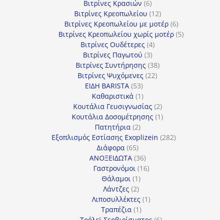
6
προϊόντα
Βιτρίνες Κρασιών
6
προϊόντα
12
Βιτρίνες Κρεοπωλείου
12
προϊόντα
6
Βιτρίνες Κρεοπωλείου με μοτέρ
6
προϊόντα
5
Βιτρίνες Κρεοπωλείου χωρίς μοτέρ
5
4
προϊόντα
Βιτρίνες Ουδέτερες
4
3
προϊόντα
Βιτρίνες Παγωτού
3
προϊόντα
38
Βιτρίνες Συντήρησης
38
22
προϊόντα
Βιτρίνες Ψυχόμενες
22
53
προϊόντα
ΕΙΔΗ BARISTA
53
προϊόντα
1
Καθαριστικά
1
προϊόν
2
Κουτάλια Γευσιγνωσίας
2
προϊόντα
1
Κουτάλια Δοσομέτρησης
1
2
προϊόν
Πατητήρια
2
προϊόντα
282
Εξοπλισμός Εστίασης Exoplizein
282
65
προϊόντα
Διάφορα
65
προϊόντα
36
ΑΝΟΞΕΙΔΩΤΑ
36
προϊόντα
16
Γαστρονόμοι
16
1
προϊόντα
Θάλαμοι
1
2
προϊόν
Λάντζες
2
προϊόντα
1
Λιποσυλλέκτες
1
1
προϊόν
Τραπέζια
1
προϊόν
6
Τρόλεϊ Σερβιρίσματος
6