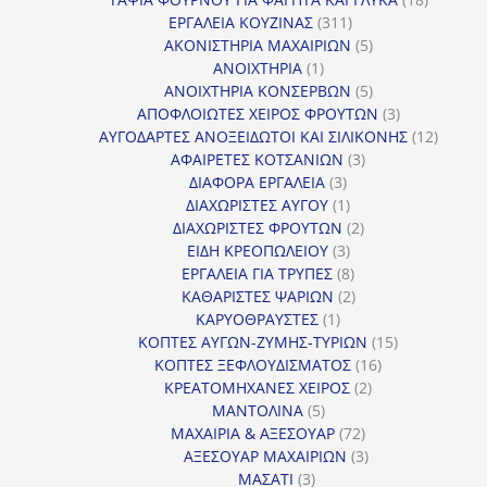
311
προϊόντ
ΕΡΓΑΛΕΙΑ ΚΟΥΖΙΝΑΣ
311
προϊόντα
5
ΑΚΟΝΙΣΤΗΡΙΑ ΜΑΧΑΙΡΙΩΝ
5
1
προϊόντα
ΑΝΟΙΧΤΗΡΙΑ
1
προϊόν
5
ΑΝΟΙΧΤΗΡΙΑ ΚΟΝΣΕΡΒΩΝ
5
προϊόντα
3
ΑΠΟΦΛΟΙΩΤΕΣ ΧΕΙΡΟΣ ΦΡΟΥΤΩΝ
3
προϊόντα
12
ΑΥΓΟΔΑΡΤΕΣ ΑΝΟΞΕΙΔΩΤΟΙ ΚΑΙ ΣΙΛΙΚΟΝΗΣ
12
3
προϊόν
ΑΦΑΙΡΕΤΕΣ ΚΟΤΣΑΝΙΩΝ
3
3
προϊόντα
ΔΙΑΦΟΡΑ ΕΡΓΑΛΕΙΑ
3
προϊόντα
1
ΔΙΑΧΩΡΙΣΤΕΣ ΑΥΓΟΥ
1
προϊόν
2
ΔΙΑΧΩΡΙΣΤΕΣ ΦΡΟΥΤΩΝ
2
3
προϊόντα
ΕΙΔΗ ΚΡΕΟΠΩΛΕΙΟΥ
3
προϊόντα
8
ΕΡΓΑΛΕΙΑ ΓΙΑ ΤΡΥΠΕΣ
8
προϊόντα
2
ΚΑΘΑΡΙΣΤΕΣ ΨΑΡΙΩΝ
2
1
προϊόντα
ΚΑΡΥΟΘΡΑΥΣΤΕΣ
1
προϊόν
15
ΚΟΠΤΕΣ ΑΥΓΩΝ-ΖΥΜΗΣ-ΤΥΡΙΩΝ
15
16
προϊόντα
ΚΟΠΤΕΣ ΞΕΦΛΟΥΔΙΣΜΑΤΟΣ
16
2
προϊόντα
ΚΡΕΑΤΟΜΗΧΑΝΕΣ ΧΕΙΡΟΣ
2
5
προϊόντα
ΜΑΝΤΟΛΙΝΑ
5
προϊόντα
72
ΜΑΧΑΙΡΙΑ & ΑΞΕΣΟΥΑΡ
72
προϊόντα
3
ΑΞΕΣΟΥΑΡ ΜΑΧΑΙΡΙΩΝ
3
3
προϊόντα
ΜΑΣΑΤΙ
3