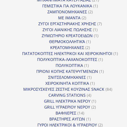
1
προϊόντα
ΓΕΜΙΣΤΙΚΑ ΓΙΑ ΛΟΥΚΑΝΙΚΑ
1
2
προϊόν
ΖΑΜΠΟΝΟΜΗΧΑΝΕΣ
2
2
προϊόντα
ΜΕ ΙΜΑΝΤΑ
2
προϊόντα
7
ΖΥΓΟΙ ΕΡΓΑΣΤΗΡΙΑΚΗΣ ΧΡΗΣΗΣ
7
1
προϊόντα
ΖΥΓΟΙ ΛΙΑΝΙΚΗΣ ΠΩΛΗΣΗΣ
1
προϊόν
1
ΖΥΜΩΤΗΡΙΟ ΚΡΕΑΤΟΕΙΔΩΝ
1
1
προϊόν
ΘΕΡΜΟΚΟΛΛΗΤΙΚΆ
1
2
προϊόν
ΚΡΕΑΤΟΜΗΧΑΝΕΣ
2
προϊόντα
1
ΠΑΤΑΤΟΚΟΠΤΕΣ ΗΛΕΚΤΡΙΚΟΙ ΚΑΙ ΧΕΙΡΟΚΙΝΗΤΟΙ
1
1
προϊ
ΠΟΛΥΚΟΠΤΙΚΑ-ΛΑΧΑΝΟΚΟΠΤΕΣ
1
1
προϊόν
ΠΟΛΥΚΟΠΤΙΚΑ
1
προϊόν
1
ΠΡΙΟΝΙ ΚΟΠΗΣ ΚΑΤΕΨΥΓΜΕΝΩΝ
1
1
προϊόν
ΣΝΙΤΣΕΛΟΜΗΧΑΝΕΣ
1
προϊόν
1
ΧΕΙΡΟΚΙΝΗΤΑ ΚΟΠΤΙΚΑ
1
προϊόν
84
ΜΙΚΡΟΣΥΣΚΕΥΕΣ ΖΕΣΤΗΣ ΚΟΥΖΙΝΑΣ SNACK
84
4
προϊόντ
CARVING STATIONS
4
προϊόντα
1
GRILL ΗΛΕΚΤΡΙΚΑ ΝΕΡΟΥ
1
2
προϊόν
GRILL ΥΓΡΑΕΡΙΟΥ ΝΕΡΟΥ
2
14
προϊόντα
ΒΑΦΛΙΕΡΕΣ
14
προϊόντα
1
ΒΡΑΣΤΗΡΕΣ ΑΥΓΩΝ
1
προϊόν
2
ΓΥΡΟΙ ΗΛΕΚΤΡΙΚΟΙ & ΥΓΡΑΕΡΙΟΥ
2