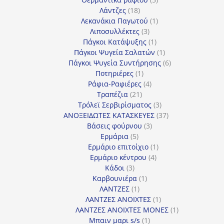
18
προϊόντα
Λάντζες
18
προϊόντα
1
Λεκανάκια Παγωτού
1
3
προϊόν
Λιποσυλλέκτες
3
προϊόντα
1
Πάγκοι Κατάψυξης
1
προϊόν
1
Πάγκοι Ψυγεία Σαλατών
1
προϊόν
6
Πάγκοι Ψυγεία Συντήρησης
6
1
προϊόντα
Ποτηριέρες
1
προϊόν
4
Ράφια-Ραφιέρες
4
21
προϊόντα
Τραπέζια
21
προϊόντα
3
Τρόλεϊ Σερβιρίσματος
3
προϊόντα
37
ΑΝΟΞΕΙΔΩΤΕΣ ΚΑΤΑΣΚΕΥΕΣ
37
3
προϊόντα
Βάσεις φούρνου
3
5
προϊόντα
Ερμάρια
5
προϊόντα
1
Ερμάριο επιτοίχιο
1
4
προϊόν
Ερμάριο κέντρου
4
3
προϊόντα
Κάδοι
3
προϊόντα
1
Καρβουνιέρα
1
1
προϊόν
ΛΑΝΤΖΕΣ
1
προϊόν
1
ΛΑΝΤΖΕΣ ΑΝΟΙΧΤΕΣ
1
προϊόν
1
ΛΑΝΤΖΕΣ ΑΝΟΙΧΤΕΣ ΜΟΝΕΣ
1
1
προϊόν
Μπαιν μαρι s/s
1