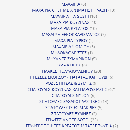
προϊόντα
6
ΜΑΧΑΙΡΙΑ
6
προϊόντα
13
ΜΑΧΑΙΡΙΑ CHEF ΜΕ ΧΡΩΜΑΤΙΣΤΗ ΛΑΒΗ
13
16
προϊόντ
ΜΑΧΑΙΡΙΑ ΓΙΑ SUSHI
16
προϊόντα
10
ΜΑΧΑΙΡΙΑ ΚΟΥΖΙΝΑΣ
10
10
προϊόντα
ΜΑΧΑΙΡΙΑ ΚΡΕΑΤΟΣ
10
προϊόντα
7
ΜΑΧΑΙΡΙΑ ΞΕΚΟΚΚΑΛΙΣΜΑΤΟΣ
7
1
προϊόντα
ΜΑΧΑΙΡΙΑ ΤΥΡΙΟΥ
1
προϊόν
3
ΜΑΧΑΙΡΙΑ ΨΩΜΙΟΥ
3
1
προϊόντα
ΜΗΛΟΚΑΘΑΡΙΣΤΕΣ
1
προϊόν
5
ΜΗΧΑΝΕΣ ΖΥΜΑΡΙΚΩΝ
5
8
προϊόντα
ΞΥΛΑ ΚΟΠΗΣ
8
προϊόντα
20
ΠΛΑΚΕΣ ΠΟΛΥΑΙΘΥΛΕΝΙΟΥ
20
προϊόντα
6
ΠΡΕΣΣΕΣ ΣΚΟΡΔΟΥ - ΠΑΤΑΤΑΣ ΚΑΙ ΓΟΥΔΙ
6
9
προϊόντα
ΡΟΔΕΣ ΠΙΤΣΑΣ & ΖΥΜΗΣ
9
προϊόντα
67
ΣΠΑΤΟΥΛΕΣ ΚΟΥΖΙΝΑΣ ΚΑΙ ΠΑΡΟΥΣΙΑΣΗΣ
67
6
προϊόντ
ΣΠΑΤΟΥΛΕΣ NYLON
6
προϊόντα
14
ΣΠΑΤΟΥΛΕΣ ΖΑΧΑΡΟΠΛΑΣΤΙΚΗΣ
14
5
προϊόντα
ΣΠΑΤΟΥΛΕΣ ΙΣΙΕΣ ΜΑΚΡΙΕΣ
5
2
προϊόντα
ΣΠΑΤΟΥΛΕΣ ΞΥΛΙΝΕΣ
2
προϊόντα
22
ΤΡΙΦΤΕΣ ΑΝΟΞΕΙΔΩΤΟΙ
22
προϊόντα
2
ΤΡΥΦΕΡΟΠΟΙΗΤΕΣ ΚΡΕΑΤΟΣ ΜΠΑΤΕΣ ΣΦΥΡΙΑ
2