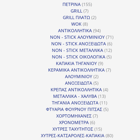
155
ΠΕΤΡΙΝΑ
155
7
προϊόντα
GRILL
7
προϊόντα
2
GRILL ΠΛΑΤΩ
2
8
προϊόντα
WOK
8
προϊόντα
94
ΑΝΤΙΚΟΛΛΗΤΙΚΑ
94
προϊόντα
71
NON - STICK ΑΛΟΥΜΙΝΙΟΥ
71
6
προϊόντα
NON - STICK ΑΝΟΞΕΙΔΩΤΑ
6
12
προϊόντα
NON - STICK ΜΕΤΑΛΛΙΚΑ
12
5
προϊόντα
NON - STICK ΟΙΚΟΛΟΓΙΚΑ
5
9
προϊόντα
ΚΑΠΑΚΙΑ ΤΗΓΑΝΙΟΥ
9
προϊόντα
7
ΚΕΡΑΜΙΚΑ ΑΝΤΙΚΟΛΛΗΤΙΚΑ
7
2
προϊόντα
ΑΛΟΥΜΙΝΙΟΥ
2
προϊόντα
5
ΑΝΟΞΕΙΔΩΤΑ
5
προϊόντα
4
ΚΡΕΠΑΣ ΑΝΤΙΚΟΛΛΗΤΙΚΑ
4
13
προϊόντα
ΜΕΤΑΛΛΙΚΑ - ΧΑΛΥΒΑ
13
προϊόντα
11
ΤΗΓΑΝΙΑ ΑΝΟΞΕΙΔΩΤΑ
11
προϊόντα
5
ΦΤΥΑΡΙΑ ΦΟΥΡΝΟΥ ΠΙΤΣΑΣ
5
7
προϊόντα
ΧΟΡΤΟΜΗΧΑΝΕΣ
7
6
προϊόντα
ΧΡΟΝΟΜΕΤΡΑ
6
προϊόντα
15
ΧΥΤΡΕΣ ΤΑΧΥΤΗΤΟΣ
15
προϊόντα
80
ΧΥΤΡΕΣ-ΚΑΤΣΑΡΟΛΕΣ-ΚΑΠΑΚΙΑ
80