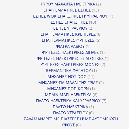
2
προϊόντα
ΓΥΡΟΥ ΜΑΧΑΙΡΙΑ ΗΛΕΚΤΡΙΚΑ
2
13
προϊόντα
ΕΠΑΓΓΕΛΜΑΤΙΚΕΣ ΕΣΤΙΕΣ
13
προϊόντα
1
ΕΣΤΙΕΣ WOK ΕΠΑΓΩΓΙΚΕΣ Η' ΥΓΡΑΕΡΙΟΥ
1
10
προϊόν
ΕΣΤΙΕΣ ΕΠΑΓΩΓΙΚΕΣ
10
2
προϊόντα
ΕΣΤΙΕΣ ΥΓΡΑΕΡΙΟΥ
2
προϊόντα
6
ΕΠΑΓΓΕΛΜΑΤΙΚΕΣ ΚΡΕΠΙΕΡΕΣ
6
5
προϊόντα
ΕΠΑΓΓΕΛΜΑΤΙΚΕΣ ΦΡΙΤΕΖΕΣ
5
1
προϊόντα
ΦΙΛΤΡΑ ΛΑΔΙΟΥ
1
προϊόν
1
ΦΡΙΤΕΖΕΣ ΗΛΕΚΤΡΙΚΕΣ ΔΙΠΛΕΣ
1
προϊόν
1
ΦΡΙΤΕΖΕΣ ΗΛΕΚΤΡΙΚΕΣ ΕΠΑΓΩΓΙΚΕΣ
1
2
προϊόν
ΦΡΙΤΕΖΕΣ ΗΛΕΚΤΡΙΚΕΣ ΜΟΝΕΣ
2
1
προϊόντα
ΘΕΡΜΑΝΤΙΚΑ ΦΑΓΗΤΟΥ
1
11
προϊόν
ΜΗΧΑΝΕΣ HOT DOG
11
προϊόντα
2
ΜΗΧΑΝΕΣ ΓΙΑ ΜΑΛΛΙ ΤΗΣ ΓΡΙΑΣ
2
1
προϊόντα
ΜΗΧΑΝΕΣ ΠΟΠ ΚΟΡΝ
1
προϊόν
6
ΜΠΑΙΝ ΜΑΡΙ ΗΛΕΚΤΡΙΚΑ
6
προϊόντα
7
ΠΛΑΤΩ ΗΛΕΚΤΡΙΚΑ ΚΑΙ ΥΓΡΑΕΡΙΟΥ
7
1
προϊόντα
ΠΛΑΤΩ ΗΛΕΚΤΡΙΚΑ
1
6
προϊόν
ΠΛΑΤΩ ΥΓΡΑΕΡΙΟΥ
6
προϊόντα
ΣΑΛΑΜΑΝΔΡΕΣ ΜΕ ΠΙΑΣΤΡΕΣ Η' ΜΕ ΑΥΞΟΜΕΙΩΣΗ
6
ΥΨΟΥΣ
6