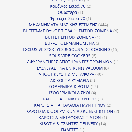
προϊόντα
2
Κουζίνες Σειρά 70
2
1
προϊόντα
Ουδέτερα
1
προϊόν
1
Φριτέζες Σειρά 70
1
προϊόν
444
ΜΗΧΑΝΗΜΑΤΑ ΜΑΖΙΚΗΣ ΕΣΤΙΑΣΗΣ
444
προϊόντα
4
BUFFET-ΜΠΟΥΦΕ ΕΠΙΠΛΑ 'Η ΕΝΤΟΙΧΙΖΟΜΕΝΑ
4
1
προϊόν
BUFFET ΕΝΤΟΙΧΙΖΟΜΕΝΑ
1
προϊόν
3
BUFFET ΘΕΡΜΑΙΝΟΜΕΝΑ
3
προϊόντα
15
EXCLUSIVE ΣΥΣΚΕΥΕΣ & SOUS VIDE COOKING
15
6
προϊόν
SOUS VIDE COOKERS
6
προϊόντα
1
ΑΦΥΓΡΑΝΤΗΡΕΣ ΑΠΟΞΗΡΑΝΤΕΣ ΤΡΟΦΙΜΩΝ
1
8
προϊόν
ΣΥΣΚΕΥΑΣΤΙΚΑ ΕΝ ΚΕΝΩ VACUUM
8
40
προϊόντα
ΑΠΟΘΗΚΕΥΣΗ & ΜΕΤΑΦΟΡΑ
40
3
προϊόντα
ΔΙΣΚΟΙ ΓΙΑ ΖΥΜΑΡΙΑ
3
προϊόντα
12
ΙΣΟΘΕΡΜΙΚΑ ΚΙΒΩΤΙΑ
12
4
προϊόντα
ΙΣΟΘΕΡΜΙΚΟΙ ΔΙΣΚΟΙ
4
προϊόντα
1
ΚΑΡΟΤΣΙΑ ΓΕΝΙΚΗΣ ΧΡΗΣΗΣ
1
προϊόν
2
ΚΑΡΟΤΣΙΑ ΓΙΑ ΚΑΛΑΘΙΑ ΠΛΥΝΤΗΡΙΟΥ
2
προϊόντα
2
ΚΑΡΟΤΣΙΑ ΙΣΟΘΕΡΜΙΚΩΝ ΔΙΣΚΩΝ/ΚΙΒΩΤΙΩΝ
2
1
προϊόν
ΚΑΡΟΤΣΙΑ ΜΕΤΑΦΟΡΑΣ ΠΙΑΤΩΝ
1
14
προϊόν
ΚΙΒΩΤΙΑ & ΤΣΑΝΤΕΣ DELIVERY
14
1
προϊόντα
ΠΑΛΕΤΕΣ
1