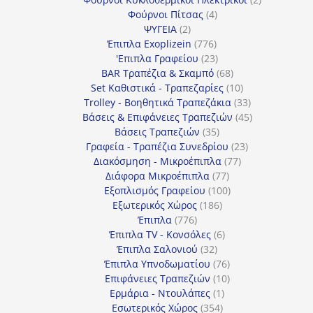
4
προϊόντα
Φούρνοι Πίτσας
4
2
προϊόντα
ΨΥΓΕΙΑ
2
προϊόντα
776
Έπιπλα Exoplizein
776
προϊόντα
23
'Επιπλα Γραφείου
23
προϊόντα
68
BAR Τραπέζια & Σκαμπό
68
προϊόντα
10
Set Καθιστικά - Τραπεζαρίες
10
προϊόντα
33
Trolley - Βοηθητικά Τραπεζάκια
33
προϊόντα
45
Βάσεις & Επιφάνειες Τραπεζιών
45
35
προϊόντα
Βάσεις Τραπεζιών
35
προϊόντα
23
Γραφεία - Τραπέζια Συνεδρίου
23
77
προϊόντα
Διακόσμηση - Μικροέπιπλα
77
77
προϊόντα
Διάφορα Μικροέπιπλα
77
προϊόντα
100
Εξοπλισμός Γραφείου
100
186
προϊόντα
Εξωτερικός Χώρος
186
776
προϊόντα
Έπιπλα
776
προϊόντα
6
Έπιπλα TV - Κονσόλες
6
32
προϊόντα
Έπιπλα Σαλονιού
32
προϊόντα
76
Έπιπλα Υπνοδωματίου
76
10
προϊόντα
Επιφάνειες Τραπεζιών
10
1
προϊόντα
Ερμάρια - Ντουλάπες
1
354
προϊόν
Εσωτερικός Χώρος
354