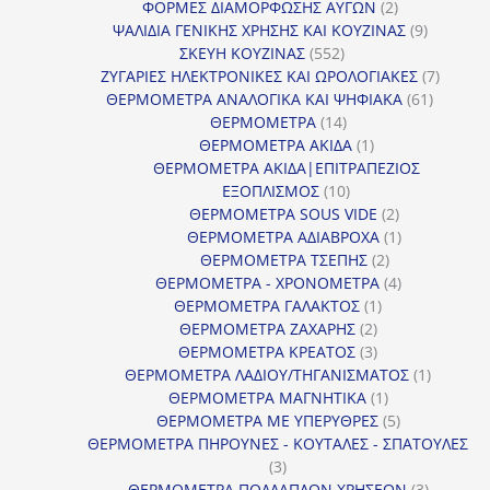
2
προϊόν
ΦΟΡΜΕΣ ΔΙΑΜΟΡΦΩΣΗΣ ΑΥΓΩΝ
2
προϊόντα
9
ΨΑΛΙΔΙΑ ΓΕΝΙΚΗΣ ΧΡΗΣΗΣ ΚΑΙ ΚΟΥΖΙΝΑΣ
9
552
προϊόντα
ΣΚΕΥΗ ΚΟΥΖΙΝΑΣ
552
προϊόντα
7
ΖΥΓΑΡΙΕΣ ΗΛΕΚΤΡΟΝΙΚΕΣ ΚΑΙ ΩΡΟΛΟΓΙΑΚΕΣ
7
61
προϊόν
ΘΕΡΜΟΜΕΤΡΑ ΑΝΑΛΟΓΙΚΑ ΚΑΙ ΨΗΦΙΑΚΑ
61
14
προϊόντ
ΘΕΡΜΟΜΕΤΡΑ
14
προϊόντα
1
ΘΕΡΜΟΜΕΤΡΑ ΑΚΙΔΑ
1
προϊόν
ΘΕΡΜΟΜΕΤΡΑ ΑΚΙΔΑ|ΕΠΙΤΡΑΠΕΖΙΟΣ
10
ΕΞΟΠΛΙΣΜΟΣ
10
προϊόντα
2
ΘΕΡΜΟΜΕΤΡΑ SOUS VIDE
2
προϊόντα
1
ΘΕΡΜΟΜΕΤΡΑ ΑΔΙΑΒΡΟΧΑ
1
2
προϊόν
ΘΕΡΜΟΜΕΤΡΑ ΤΣΕΠΗΣ
2
προϊόντα
4
ΘΕΡΜΟΜΕΤΡΑ - ΧΡΟΝΟΜΕΤΡΑ
4
1
προϊόντα
ΘΕΡΜΟΜΕΤΡΑ ΓΑΛΑΚΤΟΣ
1
2
προϊόν
ΘΕΡΜΟΜΕΤΡΑ ΖΑΧΑΡΗΣ
2
προϊόντα
3
ΘΕΡΜΟΜΕΤΡΑ ΚΡΕΑΤΟΣ
3
προϊόντα
1
ΘΕΡΜΟΜΕΤΡΑ ΛΑΔΙΟΥ/ΤΗΓΑΝΙΣΜΑΤΟΣ
1
1
προϊόν
ΘΕΡΜΟΜΕΤΡΑ ΜΑΓΝΗΤΙΚΑ
1
προϊόν
5
ΘΕΡΜΟΜΕΤΡΑ ΜΕ ΥΠΕΡΥΘΡΕΣ
5
προϊόντα
ΘΕΡΜΟΜΕΤΡΑ ΠΗΡΟΥΝΕΣ - ΚΟΥΤΑΛΕΣ - ΣΠΑΤΟΥΛΕΣ
3
3
προϊόντα
3
ΘΕΡΜΟΜΕΤΡΑ ΠΟΛΛΑΠΛΩΝ ΧΡΗΣΕΩΝ
3