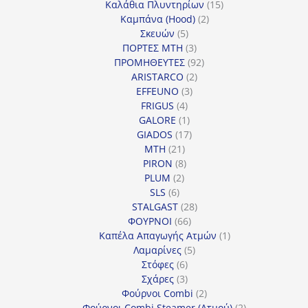
15
προϊόντα
Καλάθια Πλυντηρίων
15
2
προϊόντα
Καμπάνα (Hood)
2
5
προϊόντα
Σκευών
5
προϊόντα
3
ΠΟΡΤΕΣ MTH
3
προϊόντα
92
ΠΡΟΜΗΘΕΥΤΕΣ
92
2
προϊόντα
ARISTARCO
2
3
προϊόντα
EFFEUNO
3
4
προϊόντα
FRIGUS
4
προϊόντα
1
GALORE
1
προϊόν
17
GIADOS
17
21
προϊόντα
MTH
21
προϊόντα
8
PIRON
8
2
προϊόντα
PLUM
2
6
προϊόντα
SLS
6
προϊόντα
28
STALGAST
28
66
προϊόντα
ΦΟΥΡΝΟΙ
66
προϊόντα
1
Καπέλα Απαγωγής Ατμών
1
5
προϊόν
Λαμαρίνες
5
6
προϊόντα
Στόφες
6
προϊόντα
3
Σχάρες
3
προϊόντα
2
Φούρνοι Combi
2
προϊόντα
2
Φούρνοι Combi Steamer (Ατμού)
2