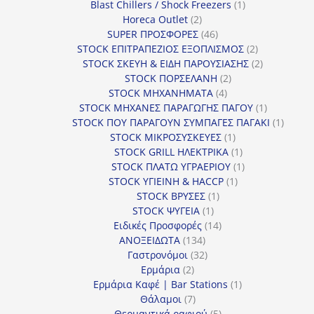
προϊόν
1
Blast Chillers / Shock Freezers
1
2
προϊόν
Horeca Outlet
2
προϊόντα
46
SUPER ΠΡΟΣΦΟΡΕΣ
46
προϊόντα
2
STOCK ΕΠΙΤΡΑΠΕΖΙΟΣ ΕΞΟΠΛΙΣΜΟΣ
2
προϊόντα
2
STOCK ΣΚΕΥΗ & ΕΙΔΗ ΠΑΡΟΥΣΙΑΣΗΣ
2
2
προϊόντα
STOCK ΠΟΡΣΕΛΑΝΗ
2
4
προϊόντα
STOCK ΜΗΧΑΝΗΜΑΤΑ
4
προϊόντα
1
STOCK ΜΗΧΑΝΕΣ ΠΑΡΑΓΩΓΗΣ ΠΑΓΟΥ
1
προϊόν
1
STOCK ΠΟΥ ΠΑΡΑΓΟΥΝ ΣΥΜΠΑΓΕΣ ΠΑΓΑΚΙ
1
1
προϊόν
STOCK ΜΙΚΡΟΣΥΣΚΕΥΕΣ
1
προϊόν
1
STOCK GRILL ΗΛΕΚΤΡΙΚΑ
1
προϊόν
1
STOCK ΠΛΑΤΩ ΥΓΡΑΕΡΙΟΥ
1
1
προϊόν
STOCK ΥΓΙΕΙΝΗ & HACCP
1
1
προϊόν
STOCK ΒΡΥΣΕΣ
1
1
προϊόν
STOCK ΨΥΓΕΙΑ
1
προϊόν
14
Ειδικές Προσφορές
14
134
προϊόντα
ΑΝΟΞΕΙΔΩΤΑ
134
προϊόντα
32
Γαστρονόμοι
32
2
προϊόντα
Ερμάρια
2
προϊόντα
1
Ερμάρια Καφέ | Bar Stations
1
7
προϊόν
Θάλαμοι
7
προϊόντα
5
Θερμαντικά ραφιού
5