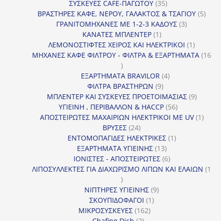
προϊόντα
35
ΣΥΣΚΕΥΕΣ CAFE-ΠΑΓΩΤΟΥ
35
προϊόντα
5
ΒΡΑΣΤΗΡΕΣ ΚΑΦΕ, ΝΕΡΟΥ, ΓΑΛΑΚΤΟΣ & ΤΣΑΓΙΟΥ
5
3
προϊ
ΓΡΑΝΙΤΟΜΗΧΑΝΕΣ ΜΕ 1-2-3 ΚΑΔΟΥΣ
3
1
προϊόντα
ΚΑΝΑΤΕΣ ΜΠΛΕΝΤΕΡ
1
προϊόν
1
ΛΕΜΟΝΟΣΤΙΦΤΕΣ ΧΕΙΡΟΣ ΚΑΙ ΗΛΕΚΤΡΙΚΟΙ
1
προϊόν
ΜΗΧΑΝΕΣ ΚΑΦΕ ΦΙΛΤΡΟΥ - ΦΙΛΤΡΑ & ΕΞΑΡΤΗΜΑΤΑ
16
16
προϊόντα
4
ΕΞΑΡΤΗΜΑΤΑ BRAVILOR
4
9
προϊόντα
ΦΙΛΤΡΑ ΒΡΑΣΤΗΡΩΝ
9
προϊόντα
9
ΜΠΛΕΝΤΕΡ ΚΑΙ ΣΥΣΚΕΥΕΣ ΠΡΟΕΤΟΙΜΑΣΙΑΣ
9
56
προϊόντ
ΥΓΙΕΙΝΗ , ΠΕΡΙΒΑΛΛΟΝ & HACCP
56
προϊόντα
1
ΑΠΟΣΤΕΙΡΩΤΕΣ ΜΑΧΑΙΡΙΩΝ ΗΛΕΚΤΡΙΚΟΙ ΜΕ UV
1
24
προϊό
ΒΡΥΣΕΣ
24
προϊόντα
1
ΕΝΤΟΜΟΠΑΓΙΔΕΣ ΗΛΕΚΤΡΙΚΕΣ
1
13
προϊόν
ΕΞΑΡΤΗΜΑΤΑ ΥΓΙΕΙΝΗΣ
13
προϊόντα
6
ΙΟΝΙΣΤΕΣ - ΑΠΟΣΤΕΙΡΩΤΕΣ
6
προϊόντα
ΛΙΠΟΣΥΛΛΕΚΤΕΣ ΓΙΑ ΔΙΑΧΩΡΙΣΜΟ ΛΙΠΩΝ ΚΑΙ ΕΛΑΙΩΝ
1
1
προϊόν
9
ΝΙΠΤΗΡΕΣ ΥΓΙΕΙΝΗΣ
9
1
προϊόντα
ΣΚΟΥΠΙΔΟΦΑΓΟΙ
1
162
προϊόν
ΜΙΚΡΟΣΥΣΚΕΥΕΣ
162
2
προϊόντα
Chafing Dish
2