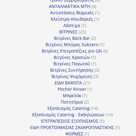
4
προϊόντα
ΑΝΤΑΛΛΑΚΤΙΚΑ MTH
4
προϊόντα
1
Αντιστάσεις θερμικές
1
1
προϊόν
Κλείστρα-Κλειδαριές
1
1
προϊόν
Λάστιχα
1
25
προϊόν
ΒΙΤΡΙΝΕΣ
25
προϊόντα
2
Βιτρίνες Back Bar
2
προϊόντα
1
Βιτρίνες Mπύρας Subzero
1
προϊόν
6
Βιτρίνες Επιτραπέζιες για GN
6
1
προϊόντα
Βιτρίνες Κρασιών
1
προϊόν
1
Βιτρίνες Παγωτού
1
προϊόν
3
Βιτρίνες Συντήρησης
3
3
προϊόντα
Βιτρίνες Ψυχόμενες
3
21
προϊόντα
ΕΙΔΗ BARISTA
21
προϊόντα
1
Pitcher Rinser
1
1
προϊόν
Μπρελόκ
1
προϊόν
2
Πατητήρια
2
προϊόντα
14
Εξοπλισμός Catering
14
προϊόντα
14
Εξοπλισμός Catering - Εκδηλώσεων
14
5
προϊόντα
ΕΠΙΤΡΑΠΕΖΙΟΣ ΕΞΟΠΛΙΣΜΟΣ
5
προϊόντα
1
ΕΙΔΗ ΠΡΟΕΤΟΙΜΑΣΙΑΣ ΖΑΧΑΡΟΠΛΑΣΤΙΚΗΣ
1
1
προϊόν
ΦΟΡΜΕΣ
1