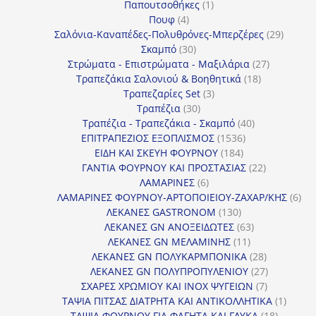
1
προϊόντα
Παπουτσοθήκες
1
4
προϊόν
Πουφ
4
προϊόντα
29
Σαλόνια-Καναπέδες-Πολυθρόνες-Μπερζέρες
29
30
προϊόν
Σκαμπό
30
προϊόντα
27
Στρώματα - Επιστρώματα - Μαξιλάρια
27
18
προϊόντα
Τραπεζάκια Σαλονιού & Βοηθητικά
18
3
προϊόντα
Τραπεζαρίες Set
3
30
προϊόντα
Τραπέζια
30
προϊόντα
40
Τραπέζια - Τραπεζάκια - Σκαμπό
40
1536
προϊόντα
ΕΠΙΤΡΑΠΕΖΙΟΣ ΕΞΟΠΛΙΣΜΟΣ
1536
184
προϊόντα
ΕΙΔΗ ΚΑΙ ΣΚΕΥΗ ΦΟΥΡΝΟΥ
184
προϊόντα
22
ΓΑΝΤΙΑ ΦΟΥΡΝΟΥ ΚΑΙ ΠΡΟΣΤΑΣΙΑΣ
22
6
προϊόντα
ΛΑΜΑΡΙΝΕΣ
6
προϊόντα
6
ΛΑΜΑΡΙΝΕΣ ΦΟΥΡΝΟΥ-ΑΡΤΟΠΟΙΕΙΟΥ-ΖΑΧΑΡ/ΚΗΣ
6
130
προ
ΛΕΚΑΝΕΣ GASTRONOM
130
προϊόντα
63
ΛΕΚΑΝΕΣ GN ΑΝΟΞΕΙΔΩΤΕΣ
63
11
προϊόντα
ΛΕΚΑΝΕΣ GN ΜΕΛΑΜΙΝΗΣ
11
προϊόντα
28
ΛΕΚΑΝΕΣ GN ΠΟΛΥΚΑΡΜΠΟΝΙΚΑ
28
προϊόντα
27
ΛΕΚΑΝΕΣ GN ΠΟΛΥΠΡΟΠΥΛΕΝΙΟΥ
27
7
προϊόντα
ΣΧΑΡΕΣ ΧΡΩΜΙΟΥ ΚΑΙ INOX ΨΥΓΕΙΩΝ
7
προϊόντα
1
ΤΑΨΙΑ ΠΙΤΣΑΣ ΔΙΑΤΡΗΤΑ ΚΑΙ ΑΝΤΙΚΟΛΛΗΤΙΚΑ
1
18
προϊόν
ΤΑΨΙΑ ΦΟΥΡΝΟΥ ΓΙΑ ΦΑΓΗΤΑ ΚΑΙ ΓΛΥΚΑ
18