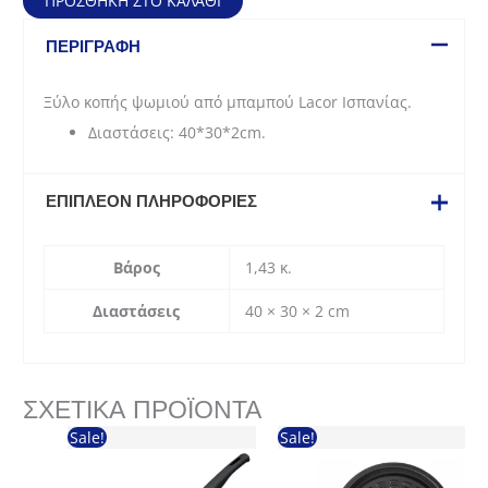
ΠΡΟΣΘΉΚΗ ΣΤΟ ΚΑΛΆΘΙ
(40x30x2
cm)
ΠΕΡΙΓΡΑΦΉ
ποσότητα
Ξύλο κοπής ψωμιού από μπαμπού Lacor Ισπανίας.
Διαστάσεις: 40*30*2cm.
ΕΠΙΠΛΈΟΝ ΠΛΗΡΟΦΟΡΊΕΣ
Βάρος
1,43 κ.
Διαστάσεις
40 × 30 × 2 cm
ΣΧΕΤΙΚΆ ΠΡΟΪΌΝΤΑ
Sale!
Sale!