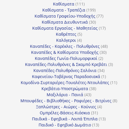
111
προϊόντα
Καθίσματα
111
προϊόντα
199
Καθίσματα - Τραπέζια
199
προϊόντα
77
Καθίσματα Γραφείου-Υποδοχής
77
30
προϊόντα
Καθίσματα Διευθυντικά
30
προϊόντα
17
Καθίσματα Εργασίας - Μαθητείας
17
5
προϊόντα
Καθρέπτες
5
4
προϊόντα
Καλόγεροι
4
προϊόντα
48
Καναπέδες - Καρέκλες - Πολυθρόνες
48
30
προϊόντα
Καναπέδες & Καθίσματα Υποδοχής
30
2
προϊόντα
Καναπέδες Γωνία-Πολυμορφικοί
2
προϊόντα
3
Καναπέδες-Πολυθρόνες & Σκαμπό Κρεβάτι
3
34
προϊόντ
Καναπέδες-Πολυθρόνες-Σαλόνια
34
προϊόντα
1
Καφενείου-Ταβέρνας Παραδοσιακά
1
προϊόν
11
Κομοδίνα-Συρταριέρες-Τουαλέτες-Ντουλάπες
11
38
προϊόν
Κρεβάτια-Υποστρώματα
38
43
προϊόντα
Μαξιλάρια - Πανιά
43
προϊόντα
8
Μπουφέδες - Βιβλιοθήκες - Ραφιέρες - Βιτρίνες
8
4
προϊό
Ξαπλώστρες - Αιώρες - Κούνιες
4
31
προϊόντα
Ομπρέλες-Βάσεις-Κιόσκια
31
προϊόντα
13
Παιδικά - Εφηβικά - Λοιπά Έπιπλα
13
13
προϊόντα
Παιδικό - Εφηβικό Δωμάτιο
13