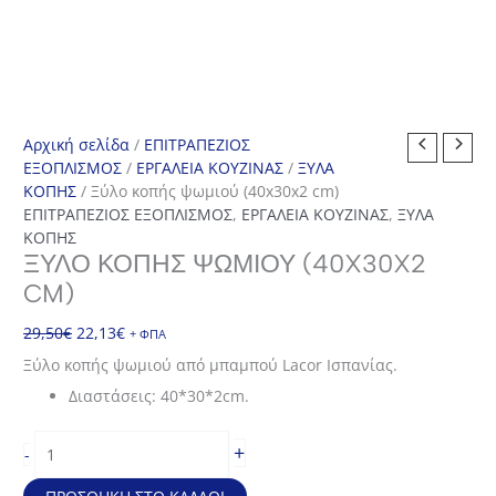
Αρχική σελίδα
/
ΕΠΙΤΡΑΠΕΖΙΟΣ
ΕΞΟΠΛΙΣΜΟΣ
/
ΕΡΓΑΛΕΙΑ ΚΟΥΖΙΝΑΣ
/
ΞΥΛΑ
ΚΟΠΗΣ
/ Ξύλο κοπής ψωμιού (40x30x2 cm)
ΕΠΙΤΡΑΠΕΖΙΟΣ ΕΞΟΠΛΙΣΜΟΣ
,
ΕΡΓΑΛΕΙΑ ΚΟΥΖΙΝΑΣ
,
ΞΥΛΑ
ΚΟΠΗΣ
ΞΎΛΟ ΚΟΠΉΣ ΨΩΜΙΟΎ (40X30X2
CM)
Original
Η
29,50
€
22,13
€
+ ΦΠΑ
price
τρέχουσα
Ξύλο κοπής ψωμιού από μπαμπού Lacor Ισπανίας.
was:
τιμή
Διαστάσεις: 40*30*2cm.
29,50€.
είναι:
22,13€.
Ξύλο
+
-
κοπής
ψωμιού