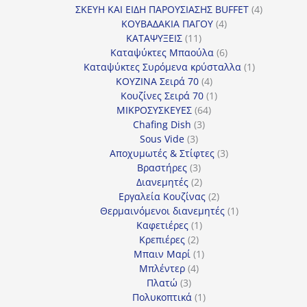
προϊόν
4
ΣΚΕΥΗ ΚΑΙ ΕΙΔΗ ΠΑΡΟΥΣΙΑΣΗΣ BUFFET
4
4
προϊόντα
ΚΟΥΒΑΔΑΚΙΑ ΠΑΓΟΥ
4
11
προϊόντα
ΚΑΤΑΨΥΞΕΙΣ
11
προϊόντα
6
Καταψύκτες Μπαούλα
6
προϊόντα
1
Καταψύκτες Συρόμενα κρύσταλλα
1
4
προϊόν
ΚΟΥΖΙΝΑ Σειρά 70
4
προϊόντα
1
Κουζίνες Σειρά 70
1
64
προϊόν
ΜΙΚΡΟΣΥΣΚΕΥΕΣ
64
3
προϊόντα
Chafing Dish
3
3
προϊόντα
Sous Vide
3
προϊόντα
3
Αποχυμωτές & Στίφτες
3
3
προϊόντα
Βραστήρες
3
προϊόντα
2
Διανεμητές
2
προϊόντα
2
Εργαλεία Κουζίνας
2
προϊόντα
1
Θερμαινόμενοι διανεμητές
1
1
προϊόν
Καφετιέρες
1
2
προϊόν
Κρεπιέρες
2
προϊόντα
1
Μπαιν Μαρί
1
4
προϊόν
Μπλέντερ
4
3
προϊόντα
Πλατώ
3
προϊόντα
1
Πολυκοπτικά
1