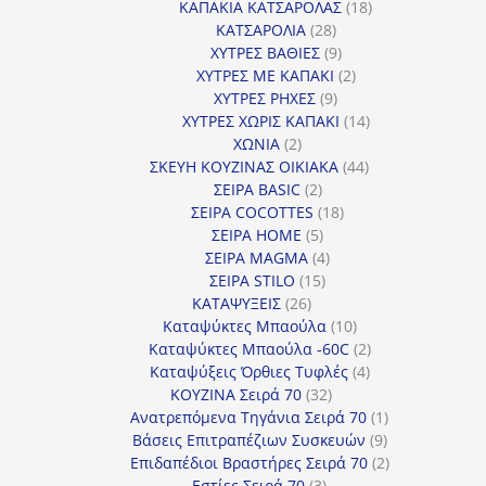
18
προϊόντα
ΚΑΠΑΚΙΑ ΚΑΤΣΑΡΟΛΑΣ
18
28
προϊόντα
ΚΑΤΣΑΡΟΛΙΑ
28
προϊόντα
9
ΧΥΤΡΕΣ ΒΑΘΙΕΣ
9
προϊόντα
2
ΧΥΤΡΕΣ ΜΕ ΚΑΠΑΚΙ
2
9
προϊόντα
ΧΥΤΡΕΣ ΡΗΧΕΣ
9
προϊόντα
14
ΧΥΤΡΕΣ ΧΩΡΙΣ ΚΑΠΑΚΙ
14
2
προϊόντα
ΧΩΝΙΑ
2
προϊόντα
44
ΣΚΕΥΗ ΚΟΥΖΙΝΑΣ ΟΙΚΙΑΚΑ
44
2
προϊόντα
ΣΕΙΡΑ BASIC
2
προϊόντα
18
ΣΕΙΡΑ COCOTTES
18
5
προϊόντα
ΣΕΙΡΑ HOME
5
προϊόντα
4
ΣΕΙΡΑ MAGMA
4
15
προϊόντα
ΣΕΙΡΑ STILO
15
26
προϊόντα
ΚΑΤΑΨΥΞΕΙΣ
26
προϊόντα
10
Καταψύκτες Μπαούλα
10
προϊόντα
2
Καταψύκτες Μπαούλα -60C
2
4
προϊόντα
Καταψύξεις Όρθιες Τυφλές
4
32
προϊόντα
ΚΟΥΖΙΝΑ Σειρά 70
32
προϊόντα
1
Ανατρεπόμενα Τηγάνια Σειρά 70
1
9
προϊόν
Βάσεις Επιτραπέζιων Συσκευών
9
προϊόντα
2
Επιδαπέδιοι Βραστήρες Σειρά 70
2
3
προϊόντα
Εστίες Σειρά 70
3