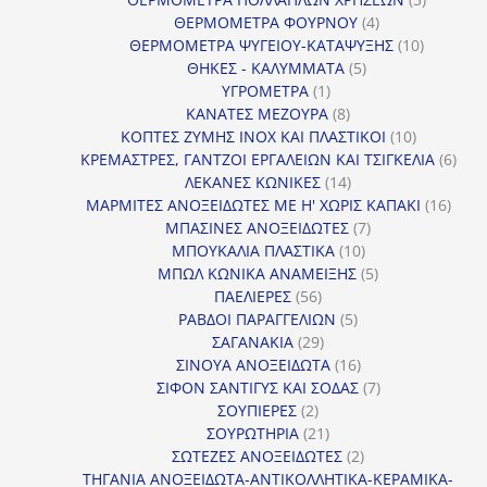
4
προϊόντ
ΘΕΡΜΟΜΕΤΡΑ ΦΟΥΡΝΟΥ
4
προϊόντα
10
ΘΕΡΜΟΜΕΤΡΑ ΨΥΓΕΙΟΥ-ΚΑΤΑΨΥΞΗΣ
10
5
προϊόντα
ΘΗΚΕΣ - ΚΑΛΥΜΜΑΤΑ
5
1
προϊόντα
ΥΓΡΟΜΕΤΡΑ
1
προϊόν
8
ΚΑΝΑΤΕΣ ΜΕΖΟΥΡΑ
8
προϊόντα
10
ΚΟΠΤΕΣ ΖΥΜΗΣ INOX ΚΑΙ ΠΛΑΣΤΙΚΟΙ
10
προϊόντα
6
ΚΡΕΜΑΣΤΡΕΣ, ΓΑΝΤΖΟΙ ΕΡΓΑΛΕΙΩΝ ΚΑΙ ΤΣΙΓΚΕΛΙΑ
6
14
προϊ
ΛΕΚΑΝΕΣ ΚΩΝΙΚΕΣ
14
προϊόντα
16
ΜΑΡΜΙΤΕΣ ΑΝΟΞΕΙΔΩΤΕΣ ΜΕ Η' ΧΩΡΙΣ ΚΑΠΑΚΙ
16
7
προϊ
ΜΠΑΣΙΝΕΣ ΑΝΟΞΕΙΔΩΤΕΣ
7
10
προϊόντα
ΜΠΟΥΚΑΛΙΑ ΠΛΑΣΤΙΚΑ
10
προϊόντα
5
ΜΠΩΛ ΚΩΝΙΚΑ ΑΝΑΜΕΙΞΗΣ
5
56
προϊόντα
ΠΑΕΛΙΕΡΕΣ
56
προϊόντα
5
ΡΑΒΔΟΙ ΠΑΡΑΓΓΕΛΙΩΝ
5
29
προϊόντα
ΣΑΓΑΝΑΚΙΑ
29
προϊόντα
16
ΣΙΝΟΥΑ ΑΝΟΞΕΙΔΩΤΑ
16
προϊόντα
7
ΣΙΦΟΝ ΣΑΝΤΙΓΥΣ ΚΑΙ ΣΟΔΑΣ
7
2
προϊόντα
ΣΟΥΠΙΕΡΕΣ
2
προϊόντα
21
ΣΟΥΡΩΤΗΡΙΑ
21
προϊόντα
2
ΣΩΤΕΖΕΣ ΑΝΟΞΕΙΔΩΤΕΣ
2
προϊόντα
ΤΗΓΑΝΙΑ ΑΝΟΞΕΙΔΩΤΑ-ΑΝΤΙΚΟΛΛΗΤΙΚΑ-ΚΕΡΑΜΙΚΑ-