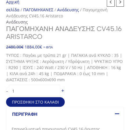
Αρχική
σελίδα
/
ΠΑΓΟΜΗΧΑΝΕΣ
/
Ανάδευσης
/ Παγομηχανή
Ανάδευσης CV45.16 Aristarco
Ανάδευσης
ΠΑΓΟΜΗΧΑΝΉ ΑΝΆΔΕΥΣΗΣ CV45.16
ARISTARCO
Original
Η
2480,00
€
1884,00
€
+ ΦΠΑ
price
τρέχουσα
ΤΥΠΟΣ : Παγάκι με τρύπα 21 gr | ΠΑΓΑΚΙΑ ανά ΚΥΚΛΟ : 35 |
was:
τιμή
ΣΥΣΤΗΜΑ ΨΥΞΗΣ : Αερόψυκτη / Υδρόψυκτη | ΨΥΚΤΙΚΟ ΥΓΡΟ
2480,00€.
είναι:
: R290 | ΙΣΧΥΣ : 240 Watt / 230 V / 50 Hz | ΑΠΟΘΗΚΗ : 16 kg
1884,00€.
| ΚΙΛΑ ανά 24h : 45 kg | ΠΟΔΑΡΑΚΙΑ : 0 έως 10 mm |
ΔΙΑΣΤΑΣΕΙΣ : 500x600x690 mm
Παγομηχανή
+
-
Ανάδευσης
CV45.16
ΠΡΟΣΘΉΚΗ ΣΤΟ ΚΑΛΆΘΙ
Aristarco
ποσότητα
ΠΕΡΙΓΡΑΦΉ
Επαγγελματική παγομηχανή CV45.16 άριστης