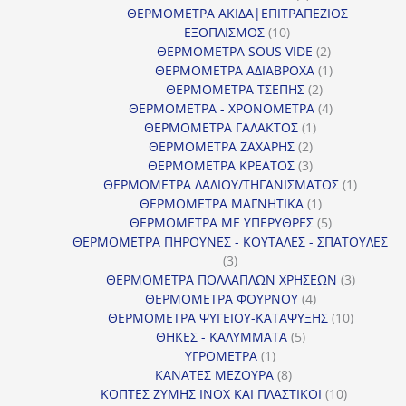
προϊόν
ΘΕΡΜΟΜΕΤΡΑ ΑΚΙΔΑ|ΕΠΙΤΡΑΠΕΖΙΟΣ
10
ΕΞΟΠΛΙΣΜΟΣ
10
προϊόντα
2
ΘΕΡΜΟΜΕΤΡΑ SOUS VIDE
2
προϊόντα
1
ΘΕΡΜΟΜΕΤΡΑ ΑΔΙΑΒΡΟΧΑ
1
2
προϊόν
ΘΕΡΜΟΜΕΤΡΑ ΤΣΕΠΗΣ
2
προϊόντα
4
ΘΕΡΜΟΜΕΤΡΑ - ΧΡΟΝΟΜΕΤΡΑ
4
1
προϊόντα
ΘΕΡΜΟΜΕΤΡΑ ΓΑΛΑΚΤΟΣ
1
2
προϊόν
ΘΕΡΜΟΜΕΤΡΑ ΖΑΧΑΡΗΣ
2
προϊόντα
3
ΘΕΡΜΟΜΕΤΡΑ ΚΡΕΑΤΟΣ
3
προϊόντα
1
ΘΕΡΜΟΜΕΤΡΑ ΛΑΔΙΟΥ/ΤΗΓΑΝΙΣΜΑΤΟΣ
1
1
προϊόν
ΘΕΡΜΟΜΕΤΡΑ ΜΑΓΝΗΤΙΚΑ
1
προϊόν
5
ΘΕΡΜΟΜΕΤΡΑ ΜΕ ΥΠΕΡΥΘΡΕΣ
5
προϊόντα
ΘΕΡΜΟΜΕΤΡΑ ΠΗΡΟΥΝΕΣ - ΚΟΥΤΑΛΕΣ - ΣΠΑΤΟΥΛΕΣ
3
3
προϊόντα
3
ΘΕΡΜΟΜΕΤΡΑ ΠΟΛΛΑΠΛΩΝ ΧΡΗΣΕΩΝ
3
4
προϊόντ
ΘΕΡΜΟΜΕΤΡΑ ΦΟΥΡΝΟΥ
4
προϊόντα
10
ΘΕΡΜΟΜΕΤΡΑ ΨΥΓΕΙΟΥ-ΚΑΤΑΨΥΞΗΣ
10
5
προϊόντα
ΘΗΚΕΣ - ΚΑΛΥΜΜΑΤΑ
5
1
προϊόντα
ΥΓΡΟΜΕΤΡΑ
1
προϊόν
8
ΚΑΝΑΤΕΣ ΜΕΖΟΥΡΑ
8
προϊόντα
10
ΚΟΠΤΕΣ ΖΥΜΗΣ INOX ΚΑΙ ΠΛΑΣΤΙΚΟΙ
10