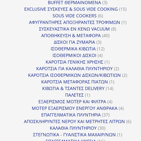
προϊόν
3
BUFFET ΘΕΡΜΑΙΝΟΜΕΝΑ
3
προϊόντα
15
EXCLUSIVE ΣΥΣΚΕΥΕΣ & SOUS VIDE COOKING
15
6
προϊόν
SOUS VIDE COOKERS
6
προϊόντα
1
ΑΦΥΓΡΑΝΤΗΡΕΣ ΑΠΟΞΗΡΑΝΤΕΣ ΤΡΟΦΙΜΩΝ
1
8
προϊόν
ΣΥΣΚΕΥΑΣΤΙΚΑ ΕΝ ΚΕΝΩ VACUUM
8
40
προϊόντα
ΑΠΟΘΗΚΕΥΣΗ & ΜΕΤΑΦΟΡΑ
40
3
προϊόντα
ΔΙΣΚΟΙ ΓΙΑ ΖΥΜΑΡΙΑ
3
προϊόντα
12
ΙΣΟΘΕΡΜΙΚΑ ΚΙΒΩΤΙΑ
12
4
προϊόντα
ΙΣΟΘΕΡΜΙΚΟΙ ΔΙΣΚΟΙ
4
προϊόντα
1
ΚΑΡΟΤΣΙΑ ΓΕΝΙΚΗΣ ΧΡΗΣΗΣ
1
προϊόν
2
ΚΑΡΟΤΣΙΑ ΓΙΑ ΚΑΛΑΘΙΑ ΠΛΥΝΤΗΡΙΟΥ
2
προϊόντα
2
ΚΑΡΟΤΣΙΑ ΙΣΟΘΕΡΜΙΚΩΝ ΔΙΣΚΩΝ/ΚΙΒΩΤΙΩΝ
2
1
προϊόν
ΚΑΡΟΤΣΙΑ ΜΕΤΑΦΟΡΑΣ ΠΙΑΤΩΝ
1
14
προϊόν
ΚΙΒΩΤΙΑ & ΤΣΑΝΤΕΣ DELIVERY
14
1
προϊόντα
ΠΑΛΕΤΕΣ
1
προϊόν
4
ΕΞΑΕΡΙΣΜΟΣ ΜΟΤΕΡ ΚΑΙ ΦΙΛΤΡΑ
4
προϊόντα
4
ΜΟΤΕΡ ΕΞΑΕΡΙΣΜΟΥ ΕΝΕΡΓΟΥ ΑΝΘΡΑΚΑ
4
37
προϊόντ
ΕΠΑΓΓΕΛΜΑΤΙΚΑ ΠΛΥΝΤΗΡΙΑ
37
προϊόντα
6
ΑΠΟΣΚΛΗΡΥΝΤΕΣ ΝΕΡΟΥ ΚΑΙ ΜΕΤΡΗΤΕΣ ΛΙΤΡΩΝ
6
30
προϊ
ΚΑΛΑΘΙΑ ΠΛΥΝΤΗΡΙΟΥ
30
προϊόντα
1
ΣΤΕΓΝΩΤΙΚΑ - ΓΥΑΛΙΣΤΙΚΑ ΜΑΧΑΙΡ/ΝΩΝ
1
16
προϊόν