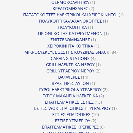
1
προϊόν
ΘΕΡΜΟΚΟΛΛΗΤΙΚΆ
1
2
προϊόν
ΚΡΕΑΤΟΜΗΧΑΝΕΣ
2
προϊόντα
1
ΠΑΤΑΤΟΚΟΠΤΕΣ ΗΛΕΚΤΡΙΚΟΙ ΚΑΙ ΧΕΙΡΟΚΙΝΗΤΟΙ
1
1
προϊ
ΠΟΛΥΚΟΠΤΙΚΑ-ΛΑΧΑΝΟΚΟΠΤΕΣ
1
1
προϊόν
ΠΟΛΥΚΟΠΤΙΚΑ
1
προϊόν
1
ΠΡΙΟΝΙ ΚΟΠΗΣ ΚΑΤΕΨΥΓΜΕΝΩΝ
1
1
προϊόν
ΣΝΙΤΣΕΛΟΜΗΧΑΝΕΣ
1
προϊόν
1
ΧΕΙΡΟΚΙΝΗΤΑ ΚΟΠΤΙΚΑ
1
προϊόν
84
ΜΙΚΡΟΣΥΣΚΕΥΕΣ ΖΕΣΤΗΣ ΚΟΥΖΙΝΑΣ SNACK
84
4
προϊόντ
CARVING STATIONS
4
προϊόντα
1
GRILL ΗΛΕΚΤΡΙΚΑ ΝΕΡΟΥ
1
2
προϊόν
GRILL ΥΓΡΑΕΡΙΟΥ ΝΕΡΟΥ
2
14
προϊόντα
ΒΑΦΛΙΕΡΕΣ
14
προϊόντα
1
ΒΡΑΣΤΗΡΕΣ ΑΥΓΩΝ
1
προϊόν
2
ΓΥΡΟΙ ΗΛΕΚΤΡΙΚΟΙ & ΥΓΡΑΕΡΙΟΥ
2
2
προϊόντα
ΓΥΡΟΥ ΜΑΧΑΙΡΙΑ ΗΛΕΚΤΡΙΚΑ
2
13
προϊόντα
ΕΠΑΓΓΕΛΜΑΤΙΚΕΣ ΕΣΤΙΕΣ
13
προϊόντα
1
ΕΣΤΙΕΣ WOK ΕΠΑΓΩΓΙΚΕΣ Η' ΥΓΡΑΕΡΙΟΥ
1
10
προϊόν
ΕΣΤΙΕΣ ΕΠΑΓΩΓΙΚΕΣ
10
2
προϊόντα
ΕΣΤΙΕΣ ΥΓΡΑΕΡΙΟΥ
2
προϊόντα
6
ΕΠΑΓΓΕΛΜΑΤΙΚΕΣ ΚΡΕΠΙΕΡΕΣ
6
5
προϊόντα