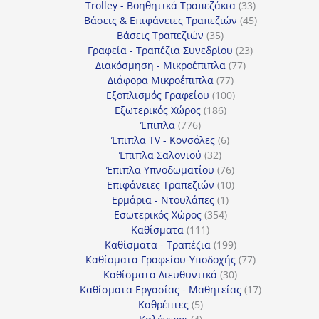
προϊόντα
33
Trolley - Βοηθητικά Τραπεζάκια
33
προϊόντα
45
Βάσεις & Επιφάνειες Τραπεζιών
45
35
προϊόντα
Βάσεις Τραπεζιών
35
προϊόντα
23
Γραφεία - Τραπέζια Συνεδρίου
23
77
προϊόντα
Διακόσμηση - Μικροέπιπλα
77
77
προϊόντα
Διάφορα Μικροέπιπλα
77
προϊόντα
100
Εξοπλισμός Γραφείου
100
186
προϊόντα
Εξωτερικός Χώρος
186
776
προϊόντα
Έπιπλα
776
προϊόντα
6
Έπιπλα TV - Κονσόλες
6
32
προϊόντα
Έπιπλα Σαλονιού
32
προϊόντα
76
Έπιπλα Υπνοδωματίου
76
10
προϊόντα
Επιφάνειες Τραπεζιών
10
1
προϊόντα
Ερμάρια - Ντουλάπες
1
354
προϊόν
Εσωτερικός Χώρος
354
111
προϊόντα
Καθίσματα
111
προϊόντα
199
Καθίσματα - Τραπέζια
199
προϊόντα
77
Καθίσματα Γραφείου-Υποδοχής
77
30
προϊόντα
Καθίσματα Διευθυντικά
30
προϊόντα
17
Καθίσματα Εργασίας - Μαθητείας
17
5
προϊόντα
Καθρέπτες
5
4
προϊόντα