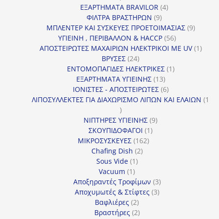
προϊόντα
4
ΕΞΑΡΤΗΜΑΤΑ BRAVILOR
4
9
προϊόντα
ΦΙΛΤΡΑ ΒΡΑΣΤΗΡΩΝ
9
προϊόντα
9
ΜΠΛΕΝΤΕΡ ΚΑΙ ΣΥΣΚΕΥΕΣ ΠΡΟΕΤΟΙΜΑΣΙΑΣ
9
56
προϊόντ
ΥΓΙΕΙΝΗ , ΠΕΡΙΒΑΛΛΟΝ & HACCP
56
προϊόντα
1
ΑΠΟΣΤΕΙΡΩΤΕΣ ΜΑΧΑΙΡΙΩΝ ΗΛΕΚΤΡΙΚΟΙ ΜΕ UV
1
24
προϊό
ΒΡΥΣΕΣ
24
προϊόντα
1
ΕΝΤΟΜΟΠΑΓΙΔΕΣ ΗΛΕΚΤΡΙΚΕΣ
1
13
προϊόν
ΕΞΑΡΤΗΜΑΤΑ ΥΓΙΕΙΝΗΣ
13
προϊόντα
6
ΙΟΝΙΣΤΕΣ - ΑΠΟΣΤΕΙΡΩΤΕΣ
6
προϊόντα
ΛΙΠΟΣΥΛΛΕΚΤΕΣ ΓΙΑ ΔΙΑΧΩΡΙΣΜΟ ΛΙΠΩΝ ΚΑΙ ΕΛΑΙΩΝ
1
1
προϊόν
9
ΝΙΠΤΗΡΕΣ ΥΓΙΕΙΝΗΣ
9
1
προϊόντα
ΣΚΟΥΠΙΔΟΦΑΓΟΙ
1
162
προϊόν
ΜΙΚΡΟΣΥΣΚΕΥΕΣ
162
2
προϊόντα
Chafing Dish
2
1
προϊόντα
Sous Vide
1
1
προϊόν
Vacuum
1
προϊόν
3
Αποξηραντές Τροφίμων
3
3
προϊόντα
Αποχυμωτές & Στίφτες
3
2
προϊόντα
Βαφλιέρες
2
προϊόντα
2
Βραστήρες
2