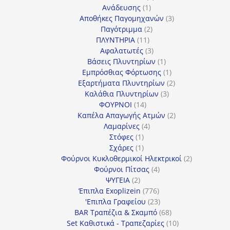
1
προϊόντα
Ανάδευσης
1
προϊόν
3
Αποθήκες Παγομηχανών
3
2
προϊόντα
Παγότριμμα
2
11
προϊόντα
ΠΛΥΝΤΗΡΙΑ
11
προϊόντα
3
Αφαλατωτές
3
προϊόντα
1
Βάσεις Πλυντηρίων
1
προϊόν
1
Εμπρόσθιας Φόρτωσης
1
προϊόν
2
Εξαρτήματα Πλυντηρίων
2
3
προϊόντα
Καλάθια Πλυντηρίων
3
14
προϊόντα
ΦΟΥΡΝΟΙ
14
προϊόντα
2
Καπέλα Απαγωγής Ατμών
2
4
προϊόντα
Λαμαρίνες
4
1
προϊόντα
Στόφες
1
προϊόν
1
Σχάρες
1
προϊόν
2
Φούρνοι Κυκλοθερμικοί Ηλεκτρικοί
2
4
προϊόντα
Φούρνοι Πίτσας
4
2
προϊόντα
ΨΥΓΕΙΑ
2
προϊόντα
776
Έπιπλα Exoplizein
776
προϊόντα
23
'Επιπλα Γραφείου
23
προϊόντα
68
BAR Τραπέζια & Σκαμπό
68
προϊόντα
10
Set Καθιστικά - Τραπεζαρίες
10