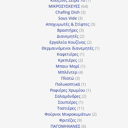
Κουζίνες Σειρά 70
1
64
προϊόν
ΜΙΚΡΟΣΥΣΚΕΥΕΣ
64
3
προϊόντα
Chafing Dish
3
3
προϊόντα
Sous Vide
3
προϊόντα
3
Αποχυμωτές & Στίφτες
3
3
προϊόντα
Βραστήρες
3
προϊόντα
2
Διανεμητές
2
προϊόντα
2
Εργαλεία Κουζίνας
2
προϊόντα
1
Θερμαινόμενοι διανεμητές
1
1
προϊόν
Καφετιέρες
1
2
προϊόν
Κρεπιέρες
2
προϊόντα
1
Μπαιν Μαρί
1
4
προϊόν
Μπλέντερ
4
3
προϊόντα
Πλατώ
3
προϊόντα
1
Πολυκοπτικά
1
προϊόν
1
Ραφιέρες Χρωμίου
1
2
προϊόν
Σαλαμάνδρες
2
1
προϊόντα
Σουπιέρες
1
προϊόν
11
Τοστιέρες
11
προϊόντα
2
Φούρνοι Μικροκυμάτων
2
9
προϊόντα
Φριτέζες
9
προϊόντα
6
ΠΑΓΟΜΗΧΑΝΕΣ
6