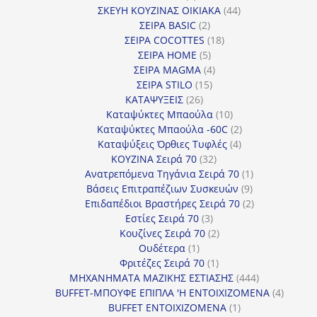
προϊόντα
44
ΣΚΕΥΗ ΚΟΥΖΙΝΑΣ ΟΙΚΙΑΚΑ
44
2
προϊόντα
ΣΕΙΡΑ BASIC
2
προϊόντα
18
ΣΕΙΡΑ COCOTTES
18
5
προϊόντα
ΣΕΙΡΑ HOME
5
προϊόντα
4
ΣΕΙΡΑ MAGMA
4
15
προϊόντα
ΣΕΙΡΑ STILO
15
26
προϊόντα
ΚΑΤΑΨΥΞΕΙΣ
26
προϊόντα
10
Καταψύκτες Μπαούλα
10
προϊόντα
2
Καταψύκτες Μπαούλα -60C
2
4
προϊόντα
Καταψύξεις Όρθιες Τυφλές
4
32
προϊόντα
ΚΟΥΖΙΝΑ Σειρά 70
32
προϊόντα
1
Ανατρεπόμενα Τηγάνια Σειρά 70
1
9
προϊόν
Βάσεις Επιτραπέζιων Συσκευών
9
προϊόντα
2
Επιδαπέδιοι Βραστήρες Σειρά 70
2
3
προϊόντα
Εστίες Σειρά 70
3
προϊόντα
2
Κουζίνες Σειρά 70
2
1
προϊόντα
Ουδέτερα
1
προϊόν
1
Φριτέζες Σειρά 70
1
προϊόν
444
ΜΗΧΑΝΗΜΑΤΑ ΜΑΖΙΚΗΣ ΕΣΤΙΑΣΗΣ
444
προϊόντα
4
BUFFET-ΜΠΟΥΦΕ ΕΠΙΠΛΑ 'Η ΕΝΤΟΙΧΙΖΟΜΕΝΑ
4
1
προϊόν
BUFFET ΕΝΤΟΙΧΙΖΟΜΕΝΑ
1