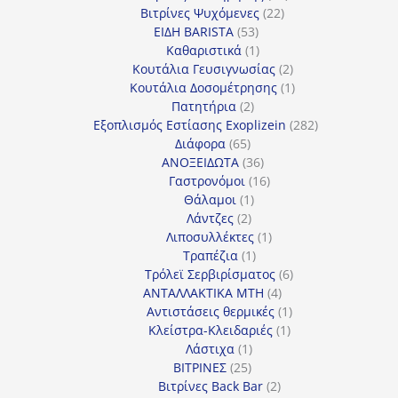
22
προϊόντα
Βιτρίνες Ψυχόμενες
22
53
προϊόντα
ΕΙΔΗ BARISTA
53
προϊόντα
1
Καθαριστικά
1
προϊόν
2
Κουτάλια Γευσιγνωσίας
2
προϊόντα
1
Κουτάλια Δοσομέτρησης
1
2
προϊόν
Πατητήρια
2
προϊόντα
282
Εξοπλισμός Εστίασης Exoplizein
282
65
προϊόντα
Διάφορα
65
προϊόντα
36
ΑΝΟΞΕΙΔΩΤΑ
36
προϊόντα
16
Γαστρονόμοι
16
1
προϊόντα
Θάλαμοι
1
2
προϊόν
Λάντζες
2
προϊόντα
1
Λιποσυλλέκτες
1
1
προϊόν
Τραπέζια
1
προϊόν
6
Τρόλεϊ Σερβιρίσματος
6
4
προϊόντα
ΑΝΤΑΛΛΑΚΤΙΚΑ MTH
4
προϊόντα
1
Αντιστάσεις θερμικές
1
1
προϊόν
Κλείστρα-Κλειδαριές
1
1
προϊόν
Λάστιχα
1
25
προϊόν
ΒΙΤΡΙΝΕΣ
25
προϊόντα
2
Βιτρίνες Back Bar
2