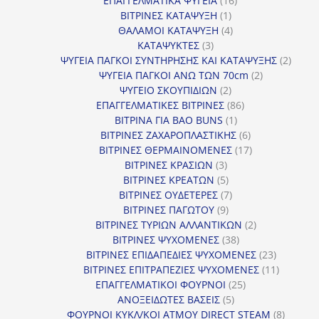
ΕΠΑΓΓΕΛΜΑΤΙΚΑ ΨΥΓΕΙΑ
16
1
προϊόντα
ΒΙΤΡΙΝΕΣ ΚΑΤΑΨΥΞΗ
1
προϊόν
4
ΘΑΛΑΜΟΙ ΚΑΤΑΨΥΞΗ
4
3
προϊόντα
ΚΑΤΑΨΥΚΤΕΣ
3
προϊόντα
2
ΨΥΓΕΙΑ ΠΑΓΚΟΙ ΣΥΝΤΗΡΗΣΗΣ ΚΑΙ ΚΑΤΑΨΥΞΗΣ
2
2
προϊό
ΨΥΓΕΙΑ ΠΑΓΚΟΙ ΑΝΩ ΤΩΝ 70cm
2
2
προϊόντα
ΨΥΓΕΙΟ ΣΚΟΥΠΙΔΙΩΝ
2
προϊόντα
86
ΕΠΑΓΓΕΛΜΑΤΙΚΕΣ ΒΙΤΡΙΝΕΣ
86
1
προϊόντα
ΒΙΤΡΙΝΑ ΓΙΑ BAO BUNS
1
προϊόν
6
ΒΙΤΡΙΝΕΣ ΖΑΧΑΡΟΠΛΑΣΤΙΚΗΣ
6
προϊόντα
17
ΒΙΤΡΙΝΕΣ ΘΕΡΜΑΙΝΟΜΕΝΕΣ
17
3
προϊόντα
ΒΙΤΡΙΝΕΣ ΚΡΑΣΙΩΝ
3
προϊόντα
5
ΒΙΤΡΙΝΕΣ ΚΡΕΑΤΩΝ
5
προϊόντα
7
ΒΙΤΡΙΝΕΣ ΟΥΔΕΤΕΡΕΣ
7
9
προϊόντα
ΒΙΤΡΙΝΕΣ ΠΑΓΩΤΟΥ
9
προϊόντα
2
ΒΙΤΡΙΝΕΣ ΤΥΡΙΩΝ ΑΛΛΑΝΤΙΚΩΝ
2
38
προϊόντα
ΒΙΤΡΙΝΕΣ ΨΥΧΟΜΕΝΕΣ
38
προϊόντα
23
ΒΙΤΡΙΝΕΣ ΕΠΙΔΑΠΕΔΙΕΣ ΨΥΧΟΜΕΝΕΣ
23
προϊόντα
11
ΒΙΤΡΙΝΕΣ ΕΠΙΤΡΑΠΕΖΙΕΣ ΨΥΧΟΜΕΝΕΣ
11
25
προϊόντ
ΕΠΑΓΓΕΛΜΑΤΙΚΟΙ ΦΟΥΡΝΟΙ
25
5
προϊόντα
ΑΝΟΞΕΙΔΩΤΕΣ ΒΑΣΕΙΣ
5
προϊόντα
8
ΦΟΥΡΝΟΙ ΚΥΚΛ/ΚΟΙ ΑΤΜΟΥ DIRECT STEAM
8