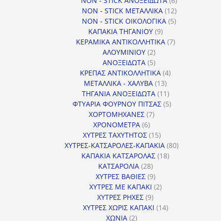
NON - STICK ΑΝΟΞΕΙΔΩΤΑ
6
12
προϊόντα
NON - STICK ΜΕΤΑΛΛΙΚΑ
12
5
προϊόντα
NON - STICK ΟΙΚΟΛΟΓΙΚΑ
5
9
προϊόντα
ΚΑΠΑΚΙΑ ΤΗΓΑΝΙΟΥ
9
προϊόντα
7
ΚΕΡΑΜΙΚΑ ΑΝΤΙΚΟΛΛΗΤΙΚΑ
7
2
προϊόντα
ΑΛΟΥΜΙΝΙΟΥ
2
προϊόντα
5
ΑΝΟΞΕΙΔΩΤΑ
5
προϊόντα
4
ΚΡΕΠΑΣ ΑΝΤΙΚΟΛΛΗΤΙΚΑ
4
13
προϊόντα
ΜΕΤΑΛΛΙΚΑ - ΧΑΛΥΒΑ
13
προϊόντα
11
ΤΗΓΑΝΙΑ ΑΝΟΞΕΙΔΩΤΑ
11
προϊόντα
5
ΦΤΥΑΡΙΑ ΦΟΥΡΝΟΥ ΠΙΤΣΑΣ
5
7
προϊόντα
ΧΟΡΤΟΜΗΧΑΝΕΣ
7
6
προϊόντα
ΧΡΟΝΟΜΕΤΡΑ
6
προϊόντα
15
ΧΥΤΡΕΣ ΤΑΧΥΤΗΤΟΣ
15
προϊόντα
80
ΧΥΤΡΕΣ-ΚΑΤΣΑΡΟΛΕΣ-ΚΑΠΑΚΙΑ
80
18
προϊόντα
ΚΑΠΑΚΙΑ ΚΑΤΣΑΡΟΛΑΣ
18
28
προϊόντα
ΚΑΤΣΑΡΟΛΙΑ
28
προϊόντα
9
ΧΥΤΡΕΣ ΒΑΘΙΕΣ
9
προϊόντα
2
ΧΥΤΡΕΣ ΜΕ ΚΑΠΑΚΙ
2
9
προϊόντα
ΧΥΤΡΕΣ ΡΗΧΕΣ
9
προϊόντα
14
ΧΥΤΡΕΣ ΧΩΡΙΣ ΚΑΠΑΚΙ
14
2
προϊόντα
ΧΩΝΙΑ
2