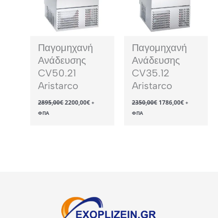
Παγομηχανή
Παγομηχανή
Ανάδευσης
Ανάδευσης
CV50.21
CV35.12
Aristarco
Aristarco
Original
Η
Original
Η
2895,00
€
2200,00
€
2350,00
€
1786,00
€
+
+
price
τρέχουσα
price
τρέχουσα
ΦΠΑ
ΦΠΑ
was:
τιμή
was:
τιμή
2895,00€.
είναι:
2350,00€.
είναι:
2200,00€.
1786,00€.