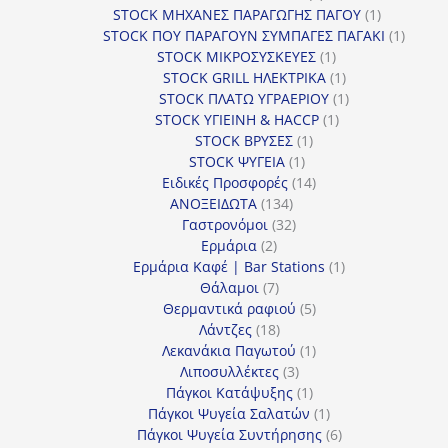
προϊόντα
1
STOCK ΜΗΧΑΝΕΣ ΠΑΡΑΓΩΓΗΣ ΠΑΓΟΥ
1
προϊόν
1
STOCK ΠΟΥ ΠΑΡΑΓΟΥΝ ΣΥΜΠΑΓΕΣ ΠΑΓΑΚΙ
1
1
προϊόν
STOCK ΜΙΚΡΟΣΥΣΚΕΥΕΣ
1
προϊόν
1
STOCK GRILL ΗΛΕΚΤΡΙΚΑ
1
προϊόν
1
STOCK ΠΛΑΤΩ ΥΓΡΑΕΡΙΟΥ
1
1
προϊόν
STOCK ΥΓΙΕΙΝΗ & HACCP
1
1
προϊόν
STOCK ΒΡΥΣΕΣ
1
1
προϊόν
STOCK ΨΥΓΕΙΑ
1
προϊόν
14
Ειδικές Προσφορές
14
134
προϊόντα
ΑΝΟΞΕΙΔΩΤΑ
134
προϊόντα
32
Γαστρονόμοι
32
2
προϊόντα
Ερμάρια
2
προϊόντα
1
Ερμάρια Καφέ | Bar Stations
1
7
προϊόν
Θάλαμοι
7
προϊόντα
5
Θερμαντικά ραφιού
5
18
προϊόντα
Λάντζες
18
προϊόντα
1
Λεκανάκια Παγωτού
1
3
προϊόν
Λιποσυλλέκτες
3
προϊόντα
1
Πάγκοι Κατάψυξης
1
προϊόν
1
Πάγκοι Ψυγεία Σαλατών
1
προϊόν
6
Πάγκοι Ψυγεία Συντήρησης
6