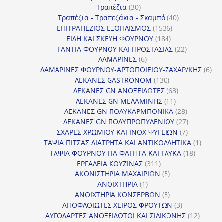
30
προϊόντα
Τραπέζια
30
προϊόντα
40
Τραπέζια - Τραπεζάκια - Σκαμπό
40
1536
προϊόντα
ΕΠΙΤΡΑΠΕΖΙΟΣ ΕΞΟΠΛΙΣΜΟΣ
1536
184
προϊόντα
ΕΙΔΗ ΚΑΙ ΣΚΕΥΗ ΦΟΥΡΝΟΥ
184
προϊόντα
22
ΓΑΝΤΙΑ ΦΟΥΡΝΟΥ ΚΑΙ ΠΡΟΣΤΑΣΙΑΣ
22
6
προϊόντα
ΛΑΜΑΡΙΝΕΣ
6
προϊόντα
6
ΛΑΜΑΡΙΝΕΣ ΦΟΥΡΝΟΥ-ΑΡΤΟΠΟΙΕΙΟΥ-ΖΑΧΑΡ/ΚΗΣ
6
130
προ
ΛΕΚΑΝΕΣ GASTRONOM
130
προϊόντα
63
ΛΕΚΑΝΕΣ GN ΑΝΟΞΕΙΔΩΤΕΣ
63
11
προϊόντα
ΛΕΚΑΝΕΣ GN ΜΕΛΑΜΙΝΗΣ
11
προϊόντα
28
ΛΕΚΑΝΕΣ GN ΠΟΛΥΚΑΡΜΠΟΝΙΚΑ
28
προϊόντα
27
ΛΕΚΑΝΕΣ GN ΠΟΛΥΠΡΟΠΥΛΕΝΙΟΥ
27
7
προϊόντα
ΣΧΑΡΕΣ ΧΡΩΜΙΟΥ ΚΑΙ INOX ΨΥΓΕΙΩΝ
7
προϊόντα
1
ΤΑΨΙΑ ΠΙΤΣΑΣ ΔΙΑΤΡΗΤΑ ΚΑΙ ΑΝΤΙΚΟΛΛΗΤΙΚΑ
1
18
προϊόν
ΤΑΨΙΑ ΦΟΥΡΝΟΥ ΓΙΑ ΦΑΓΗΤΑ ΚΑΙ ΓΛΥΚΑ
18
311
προϊόντ
ΕΡΓΑΛΕΙΑ ΚΟΥΖΙΝΑΣ
311
προϊόντα
5
ΑΚΟΝΙΣΤΗΡΙΑ ΜΑΧΑΙΡΙΩΝ
5
1
προϊόντα
ΑΝΟΙΧΤΗΡΙΑ
1
προϊόν
5
ΑΝΟΙΧΤΗΡΙΑ ΚΟΝΣΕΡΒΩΝ
5
προϊόντα
3
ΑΠΟΦΛΟΙΩΤΕΣ ΧΕΙΡΟΣ ΦΡΟΥΤΩΝ
3
προϊόντα
12
ΑΥΓΟΔΑΡΤΕΣ ΑΝΟΞΕΙΔΩΤΟΙ ΚΑΙ ΣΙΛΙΚΟΝΗΣ
12