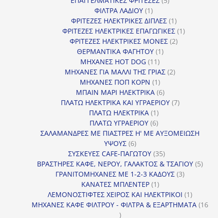
ΕΠΑΓΓΕΛΜΑΤΙΚΕΣ ΦΡΙΤΕΖΕΣ
5
1
προϊόντα
ΦΙΛΤΡΑ ΛΑΔΙΟΥ
1
προϊόν
1
ΦΡΙΤΕΖΕΣ ΗΛΕΚΤΡΙΚΕΣ ΔΙΠΛΕΣ
1
προϊόν
1
ΦΡΙΤΕΖΕΣ ΗΛΕΚΤΡΙΚΕΣ ΕΠΑΓΩΓΙΚΕΣ
1
2
προϊόν
ΦΡΙΤΕΖΕΣ ΗΛΕΚΤΡΙΚΕΣ ΜΟΝΕΣ
2
1
προϊόντα
ΘΕΡΜΑΝΤΙΚΑ ΦΑΓΗΤΟΥ
1
11
προϊόν
ΜΗΧΑΝΕΣ HOT DOG
11
προϊόντα
2
ΜΗΧΑΝΕΣ ΓΙΑ ΜΑΛΛΙ ΤΗΣ ΓΡΙΑΣ
2
1
προϊόντα
ΜΗΧΑΝΕΣ ΠΟΠ ΚΟΡΝ
1
προϊόν
6
ΜΠΑΙΝ ΜΑΡΙ ΗΛΕΚΤΡΙΚΑ
6
προϊόντα
7
ΠΛΑΤΩ ΗΛΕΚΤΡΙΚΑ ΚΑΙ ΥΓΡΑΕΡΙΟΥ
7
1
προϊόντα
ΠΛΑΤΩ ΗΛΕΚΤΡΙΚΑ
1
6
προϊόν
ΠΛΑΤΩ ΥΓΡΑΕΡΙΟΥ
6
προϊόντα
ΣΑΛΑΜΑΝΔΡΕΣ ΜΕ ΠΙΑΣΤΡΕΣ Η' ΜΕ ΑΥΞΟΜΕΙΩΣΗ
6
ΥΨΟΥΣ
6
προϊόντα
35
ΣΥΣΚΕΥΕΣ CAFE-ΠΑΓΩΤΟΥ
35
προϊόντα
5
ΒΡΑΣΤΗΡΕΣ ΚΑΦΕ, ΝΕΡΟΥ, ΓΑΛΑΚΤΟΣ & ΤΣΑΓΙΟΥ
5
3
προϊ
ΓΡΑΝΙΤΟΜΗΧΑΝΕΣ ΜΕ 1-2-3 ΚΑΔΟΥΣ
3
1
προϊόντα
ΚΑΝΑΤΕΣ ΜΠΛΕΝΤΕΡ
1
προϊόν
1
ΛΕΜΟΝΟΣΤΙΦΤΕΣ ΧΕΙΡΟΣ ΚΑΙ ΗΛΕΚΤΡΙΚΟΙ
1
προϊόν
ΜΗΧΑΝΕΣ ΚΑΦΕ ΦΙΛΤΡΟΥ - ΦΙΛΤΡΑ & ΕΞΑΡΤΗΜΑΤΑ
16
16