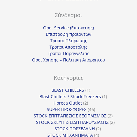
Σύνδεσμοι
Οροι Service (Επισκευης)
Επιστροφη προϊοντων
Τροποι Πληρωμης
Τροποι Αποστολης
Τροποι Παραγγελιας
Οροι Χρησης – Πολιτικη Απορρητου
Κατηγορίες
1
BLAST CHILLERS
1
προϊόν
1
Blast Chillers / Shock Freezers
1
2
προϊόν
Horeca Outlet
2
προϊόντα
46
SUPER ΠΡΟΣΦΟΡΕΣ
46
προϊόντα
2
STOCK ΕΠΙΤΡΑΠΕΖΙΟΣ ΕΞΟΠΛΙΣΜΟΣ
2
προϊόντα
2
STOCK ΣΚΕΥΗ & ΕΙΔΗ ΠΑΡΟΥΣΙΑΣΗΣ
2
2
προϊόντα
STOCK ΠΟΡΣΕΛΑΝΗ
2
4
προϊόντα
STOCK ΜΗΧΑΝΗΜΑΤΑ
4