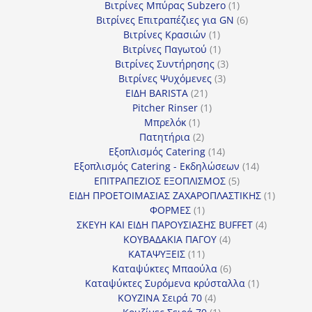
προϊόντα
1
Βιτρίνες Mπύρας Subzero
1
προϊόν
6
Βιτρίνες Επιτραπέζιες για GN
6
1
προϊόντα
Βιτρίνες Κρασιών
1
προϊόν
1
Βιτρίνες Παγωτού
1
προϊόν
3
Βιτρίνες Συντήρησης
3
3
προϊόντα
Βιτρίνες Ψυχόμενες
3
21
προϊόντα
ΕΙΔΗ BARISTA
21
προϊόντα
1
Pitcher Rinser
1
1
προϊόν
Μπρελόκ
1
προϊόν
2
Πατητήρια
2
προϊόντα
14
Εξοπλισμός Catering
14
προϊόντα
14
Εξοπλισμός Catering - Εκδηλώσεων
14
5
προϊόντα
ΕΠΙΤΡΑΠΕΖΙΟΣ ΕΞΟΠΛΙΣΜΟΣ
5
προϊόντα
1
ΕΙΔΗ ΠΡΟΕΤΟΙΜΑΣΙΑΣ ΖΑΧΑΡΟΠΛΑΣΤΙΚΗΣ
1
1
προϊόν
ΦΟΡΜΕΣ
1
προϊόν
4
ΣΚΕΥΗ ΚΑΙ ΕΙΔΗ ΠΑΡΟΥΣΙΑΣΗΣ BUFFET
4
4
προϊόντα
ΚΟΥΒΑΔΑΚΙΑ ΠΑΓΟΥ
4
11
προϊόντα
ΚΑΤΑΨΥΞΕΙΣ
11
προϊόντα
6
Καταψύκτες Μπαούλα
6
προϊόντα
1
Καταψύκτες Συρόμενα κρύσταλλα
1
4
προϊόν
ΚΟΥΖΙΝΑ Σειρά 70
4
προϊόντα
1