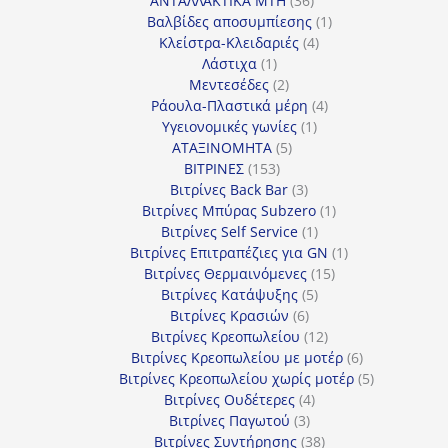
ΑΝΤΑΛΛΑΚΤΙΚΑ MTH
36
προϊόντα
1
Βαλβίδες αποσυμπίεσης
1
4
προϊόν
Κλείστρα-Κλειδαριές
4
1
προϊόντα
Λάστιχα
1
προϊόν
2
Μεντεσέδες
2
προϊόντα
4
Ράουλα-Πλαστικά μέρη
4
1
προϊόντα
Υγειονομικές γωνίες
1
5
προϊόν
ΑΤΑΞΙΝΟΜΗΤΑ
5
153
προϊόντα
ΒΙΤΡΙΝΕΣ
153
προϊόντα
3
Βιτρίνες Back Bar
3
προϊόντα
1
Βιτρίνες Mπύρας Subzero
1
1
προϊόν
Βιτρίνες Self Service
1
προϊόν
1
Βιτρίνες Επιτραπέζιες για GN
1
15
προϊόν
Βιτρίνες Θερμαινόμενες
15
5
προϊόντα
Βιτρίνες Κατάψυξης
5
6
προϊόντα
Βιτρίνες Κρασιών
6
προϊόντα
12
Βιτρίνες Κρεοπωλείου
12
προϊόντα
6
Βιτρίνες Κρεοπωλείου με μοτέρ
6
προϊόντα
5
Βιτρίνες Κρεοπωλείου χωρίς μοτέρ
5
4
προϊόντα
Βιτρίνες Ουδέτερες
4
3
προϊόντα
Βιτρίνες Παγωτού
3
προϊόντα
38
Βιτρίνες Συντήρησης
38