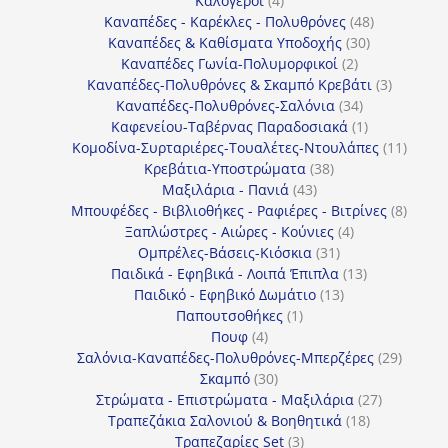
Καλόγεροι
4
προϊόντα
48
Καναπέδες - Καρέκλες - Πολυθρόνες
48
30
προϊόντα
Καναπέδες & Καθίσματα Υποδοχής
30
2
προϊόντα
Καναπέδες Γωνία-Πολυμορφικοί
2
προϊόντα
3
Καναπέδες-Πολυθρόνες & Σκαμπό Κρεβάτι
3
34
προϊόντ
Καναπέδες-Πολυθρόνες-Σαλόνια
34
προϊόντα
1
Καφενείου-Ταβέρνας Παραδοσιακά
1
προϊόν
11
Κομοδίνα-Συρταριέρες-Τουαλέτες-Ντουλάπες
11
38
προϊόν
Κρεβάτια-Υποστρώματα
38
43
προϊόντα
Μαξιλάρια - Πανιά
43
προϊόντα
8
Μπουφέδες - Βιβλιοθήκες - Ραφιέρες - Βιτρίνες
8
4
προϊό
Ξαπλώστρες - Αιώρες - Κούνιες
4
31
προϊόντα
Ομπρέλες-Βάσεις-Κιόσκια
31
προϊόντα
13
Παιδικά - Εφηβικά - Λοιπά Έπιπλα
13
13
προϊόντα
Παιδικό - Εφηβικό Δωμάτιο
13
1
προϊόντα
Παπουτσοθήκες
1
4
προϊόν
Πουφ
4
προϊόντα
29
Σαλόνια-Καναπέδες-Πολυθρόνες-Μπερζέρες
29
30
προϊόν
Σκαμπό
30
προϊόντα
27
Στρώματα - Επιστρώματα - Μαξιλάρια
27
18
προϊόντα
Τραπεζάκια Σαλονιού & Βοηθητικά
18
3
προϊόντα
Τραπεζαρίες Set
3