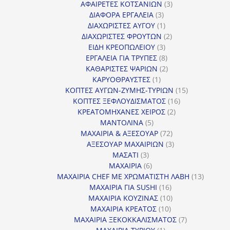
3
προϊόν
ΑΦΑΙΡΕΤΕΣ ΚΟΤΣΑΝΙΩΝ
3
3
προϊόντα
ΔΙΑΦΟΡΑ ΕΡΓΑΛΕΙΑ
3
προϊόντα
1
ΔΙΑΧΩΡΙΣΤΕΣ ΑΥΓΟΥ
1
προϊόν
2
ΔΙΑΧΩΡΙΣΤΕΣ ΦΡΟΥΤΩΝ
2
3
προϊόντα
ΕΙΔΗ ΚΡΕΟΠΩΛΕΙΟΥ
3
προϊόντα
8
ΕΡΓΑΛΕΙΑ ΓΙΑ ΤΡΥΠΕΣ
8
προϊόντα
2
ΚΑΘΑΡΙΣΤΕΣ ΨΑΡΙΩΝ
2
1
προϊόντα
ΚΑΡΥΟΘΡΑΥΣΤΕΣ
1
προϊόν
15
ΚΟΠΤΕΣ ΑΥΓΩΝ-ΖΥΜΗΣ-ΤΥΡΙΩΝ
15
16
προϊόντα
ΚΟΠΤΕΣ ΞΕΦΛΟΥΔΙΣΜΑΤΟΣ
16
2
προϊόντα
ΚΡΕΑΤΟΜΗΧΑΝΕΣ ΧΕΙΡΟΣ
2
5
προϊόντα
ΜΑΝΤΟΛΙΝΑ
5
προϊόντα
72
ΜΑΧΑΙΡΙΑ & ΑΞΕΣΟΥΑΡ
72
προϊόντα
3
ΑΞΕΣΟΥΑΡ ΜΑΧΑΙΡΙΩΝ
3
3
προϊόντα
ΜΑΣΑΤΙ
3
προϊόντα
6
ΜΑΧΑΙΡΙΑ
6
προϊόντα
13
ΜΑΧΑΙΡΙΑ CHEF ΜΕ ΧΡΩΜΑΤΙΣΤΗ ΛΑΒΗ
13
16
προϊόντ
ΜΑΧΑΙΡΙΑ ΓΙΑ SUSHI
16
προϊόντα
10
ΜΑΧΑΙΡΙΑ ΚΟΥΖΙΝΑΣ
10
10
προϊόντα
ΜΑΧΑΙΡΙΑ ΚΡΕΑΤΟΣ
10
προϊόντα
7
ΜΑΧΑΙΡΙΑ ΞΕΚΟΚΚΑΛΙΣΜΑΤΟΣ
7
1
προϊόντα