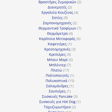
προϊόντα
2
Βραστήρες Ζυμαρικών
2
2
προϊόντα
Διανεμητές
2
προϊόντα
4
Εργαλεία Κουζίνας
4
9
προϊόντα
Εστίες
9
προϊόντα
2
Ζαμπονομηχανές
2
προϊόντα
7
Θερμαντικά Τροφίμων
7
4
προϊόντα
Θερμόμετρα
4
προϊόντα
6
Καρότσια Μεταφοράς
6
1
προϊόντα
Καφετιέρες
1
προϊόν
3
Κρεατομηχανές
3
3
προϊόντα
Κρεπιέρες
3
προϊόντα
5
Μπαιν Μαρί
5
7
προϊόντα
Μπλέντερ
7
17
προϊόντα
Πλατώ
17
προϊόντα
1
Πολτοποιητές
1
προϊόν
15
Πολυκοπτικά
15
1
προϊόντα
Σαλαμάνδρες
1
1
προϊόν
Σουπιέρες
1
προϊόν
3
Συσκευές Pancake
3
προϊόντα
1
Συσκευές για Hot Dog
1
2
προϊόν
Ταχυζυμωτήρια
2
12
προϊόντα