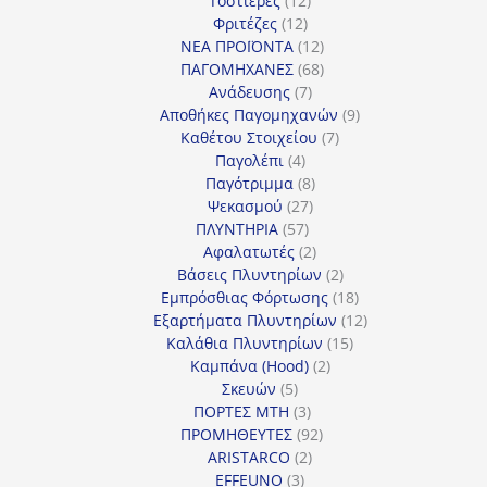
Τοστιέρες
12
12
προϊόντα
Φριτέζες
12
προϊόντα
12
ΝΕΑ ΠΡΟΪΟΝΤΑ
12
προϊόντα
68
ΠΑΓΟΜΗΧΑΝΕΣ
68
7
προϊόντα
Ανάδευσης
7
προϊόντα
9
Αποθήκες Παγομηχανών
9
7
προϊόντα
Καθέτου Στοιχείου
7
4
προϊόντα
Παγολέπι
4
προϊόντα
8
Παγότριμμα
8
27
προϊόντα
Ψεκασμού
27
57
προϊόντα
ΠΛΥΝΤΗΡΙΑ
57
προϊόντα
2
Αφαλατωτές
2
προϊόντα
2
Βάσεις Πλυντηρίων
2
προϊόντα
18
Εμπρόσθιας Φόρτωσης
18
προϊόντα
12
Εξαρτήματα Πλυντηρίων
12
15
προϊόντα
Καλάθια Πλυντηρίων
15
2
προϊόντα
Καμπάνα (Hood)
2
5
προϊόντα
Σκευών
5
προϊόντα
3
ΠΟΡΤΕΣ MTH
3
προϊόντα
92
ΠΡΟΜΗΘΕΥΤΕΣ
92
2
προϊόντα
ARISTARCO
2
3
προϊόντα
EFFEUNO
3