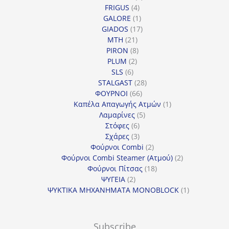
4
προϊόντα
FRIGUS
4
προϊόντα
1
GALORE
1
προϊόν
17
GIADOS
17
21
προϊόντα
MTH
21
προϊόντα
8
PIRON
8
2
προϊόντα
PLUM
2
6
προϊόντα
SLS
6
προϊόντα
28
STALGAST
28
66
προϊόντα
ΦΟΥΡΝΟΙ
66
προϊόντα
1
Καπέλα Απαγωγής Ατμών
1
5
προϊόν
Λαμαρίνες
5
6
προϊόντα
Στόφες
6
προϊόντα
3
Σχάρες
3
προϊόντα
2
Φούρνοι Combi
2
προϊόντα
2
Φούρνοι Combi Steamer (Ατμού)
2
18
προϊόντα
Φούρνοι Πίτσας
18
2
προϊόντα
ΨΥΓΕΙΑ
2
προϊόντα
1
ΨΥΚΤΙΚΑ ΜΗΧΑΝΗΜΑΤΑ MONOBLOCK
1
προϊόν
Subscribe