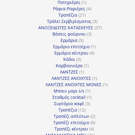
1
προϊόντα
Ποτηριέρες
1
προϊόν
4
Ράφια-Ραφιέρες
4
21
προϊόντα
Τραπέζια
21
προϊόντα
3
Τρόλεϊ Σερβιρίσματος
3
προϊόντα
37
ΑΝΟΞΕΙΔΩΤΕΣ ΚΑΤΑΣΚΕΥΕΣ
37
3
προϊόντα
Βάσεις φούρνου
3
5
προϊόντα
Ερμάρια
5
προϊόντα
1
Ερμάριο επιτοίχιο
1
4
προϊόν
Ερμάριο κέντρου
4
3
προϊόντα
Κάδοι
3
προϊόντα
1
Καρβουνιέρα
1
1
προϊόν
ΛΑΝΤΖΕΣ
1
προϊόν
1
ΛΑΝΤΖΕΣ ΑΝΟΙΧΤΕΣ
1
προϊόν
1
ΛΑΝΤΖΕΣ ΑΝΟΙΧΤΕΣ ΜΟΝΕΣ
1
1
προϊόν
Μπαιν μαρι s/s
1
προϊόν
1
Σταθμός cocktail
1
3
προϊόν
Συρτάρια καφέ
3
12
προϊόντα
Τραπέζια
12
προϊόντα
2
Τραπέζι απλύτων
2
προϊόντα
6
Τραπέζι επιτοίχιο
6
4
προϊόντα
Τραπέζι κέντρου
4
προϊόντα
36