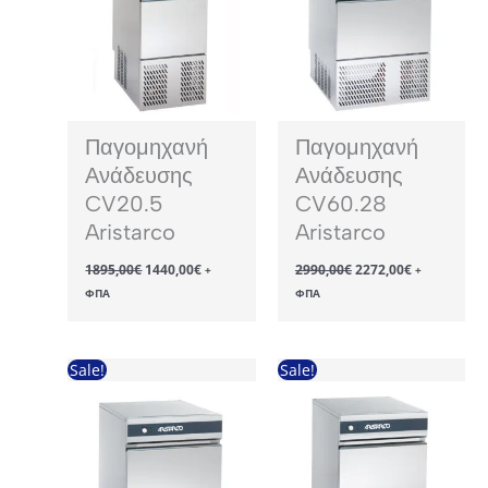
Παγομηχανή
Παγομηχανή
Ανάδευσης
Ανάδευσης
CV20.5
CV60.28
Aristarco
Aristarco
Original
Η
Original
Η
1895,00
€
1440,00
€
2990,00
€
2272,00
€
+
+
price
τρέχουσα
price
τρέχουσα
ΦΠΑ
ΦΠΑ
was:
τιμή
was:
τιμή
1895,00€.
είναι:
2990,00€.
είναι:
1440,00€.
2272,00€.
Sale!
Sale!