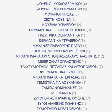
4
προϊόν
ΦΟΥΡΝΟΙ ΚΥΚΛΟΘΕΡΜΙΚΟΙ
4
προϊόντα
5
ΦΟΥΡΝΟΙ ΜΙΚΡΟΚΥΜΑΤΩΝ
5
3
προϊόντα
ΦΟΥΡΝΟΙ ΠΙΤΣΑΣ
3
2
προϊόντα
ΖΕΣΤΗ ΚΟΥΖΙΝΑ
2
προϊόντα
2
ΚΟΥΖΙΝΑ ΥΓΡΑΕΡΙΟΥ
2
προϊόντα
6
ΘΕΡΜΑΝΤΙΚΑ ΕΞΩΤΕΡΙΚΟΥ ΧΩΡΟΥ
6
1
προϊόντα
ΗΛΕΚΤΡΙΚΑ ΘΕΡΜΑΝΤΙΚΑ
1
5
προϊόν
ΘΕΡΜΑΝΤΙΚΑ ΥΓΡΑΕΡΙΟΥ
5
προϊόντα
1
ΜΗΧΑΝΕΣ ΠΑΡΑΓΩΓΗΣ ΠΑΓΟΥ
1
προϊόν
1
ΠΟΥ ΠΑΡΑΓΟΥΝ ΣΚΛΗΡΟ ΧΙΟΝΙ
1
προϊόν
12
ΜΗΧΑΝΗΜΑΤΑ ΑΡΤΟΠΟΙΕΙΑΣ-ΖΑΧΑΡΟΠΛΑΣΤΙΚΗΣ
12
4
προϊ
ΜΙΞΕΡ ΖΑΧΑΡΟΠΛΑΣΤΙΚΗΣ
4
προϊόντα
7
ΤΑΧΥΖΥΜΩΤΗΡΙΑ ΠΙΤΣΑΡΙΑΣ ΚΑΙ ΑΡΤΟΠΟΙΕΙΩΝ
7
1
προϊό
ΦΟΡΜΑΡΙΣΤΙΚΑ ΖΥΜΗΣ
1
προϊόν
21
ΜΗΧΑΝΗΜΑΤΑ ΚΑΤΕΡΓΑΣΙΑΣ
21
1
προϊόντα
ΓΕΜΙΣΤΙΚΑ ΓΙΑ ΛΟΥΚΑΝΙΚΑ
1
2
προϊόν
ΖΑΜΠΟΝΟΜΗΧΑΝΕΣ
2
2
προϊόντα
ΜΕ ΙΜΑΝΤΑ
2
προϊόντα
7
ΖΥΓΟΙ ΕΡΓΑΣΤΗΡΙΑΚΗΣ ΧΡΗΣΗΣ
7
1
προϊόντα
ΖΥΓΟΙ ΛΙΑΝΙΚΗΣ ΠΩΛΗΣΗΣ
1
προϊόν
1
ΖΥΜΩΤΗΡΙΟ ΚΡΕΑΤΟΕΙΔΩΝ
1