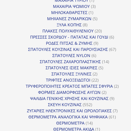
ΜΑΧΑΙΡΙΑ ΤΥΡΙΟΥ
1
προϊόν
3
ΜΑΧΑΙΡΙΑ ΨΩΜΙΟΥ
3
1
προϊόντα
ΜΗΛΟΚΑΘΑΡΙΣΤΕΣ
1
προϊόν
5
ΜΗΧΑΝΕΣ ΖΥΜΑΡΙΚΩΝ
5
8
προϊόντα
ΞΥΛΑ ΚΟΠΗΣ
8
προϊόντα
20
ΠΛΑΚΕΣ ΠΟΛΥΑΙΘΥΛΕΝΙΟΥ
20
προϊόντα
6
ΠΡΕΣΣΕΣ ΣΚΟΡΔΟΥ - ΠΑΤΑΤΑΣ ΚΑΙ ΓΟΥΔΙ
6
9
προϊόντα
ΡΟΔΕΣ ΠΙΤΣΑΣ & ΖΥΜΗΣ
9
προϊόντα
67
ΣΠΑΤΟΥΛΕΣ ΚΟΥΖΙΝΑΣ ΚΑΙ ΠΑΡΟΥΣΙΑΣΗΣ
67
6
προϊόντ
ΣΠΑΤΟΥΛΕΣ NYLON
6
προϊόντα
14
ΣΠΑΤΟΥΛΕΣ ΖΑΧΑΡΟΠΛΑΣΤΙΚΗΣ
14
5
προϊόντα
ΣΠΑΤΟΥΛΕΣ ΙΣΙΕΣ ΜΑΚΡΙΕΣ
5
2
προϊόντα
ΣΠΑΤΟΥΛΕΣ ΞΥΛΙΝΕΣ
2
προϊόντα
22
ΤΡΙΦΤΕΣ ΑΝΟΞΕΙΔΩΤΟΙ
22
προϊόντα
2
ΤΡΥΦΕΡΟΠΟΙΗΤΕΣ ΚΡΕΑΤΟΣ ΜΠΑΤΕΣ ΣΦΥΡΙΑ
2
2
προϊόν
ΦΟΡΜΕΣ ΔΙΑΜΟΡΦΩΣΗΣ ΑΥΓΩΝ
2
προϊόντα
9
ΨΑΛΙΔΙΑ ΓΕΝΙΚΗΣ ΧΡΗΣΗΣ ΚΑΙ ΚΟΥΖΙΝΑΣ
9
552
προϊόντα
ΣΚΕΥΗ ΚΟΥΖΙΝΑΣ
552
προϊόντα
7
ΖΥΓΑΡΙΕΣ ΗΛΕΚΤΡΟΝΙΚΕΣ ΚΑΙ ΩΡΟΛΟΓΙΑΚΕΣ
7
61
προϊόν
ΘΕΡΜΟΜΕΤΡΑ ΑΝΑΛΟΓΙΚΑ ΚΑΙ ΨΗΦΙΑΚΑ
61
14
προϊόντ
ΘΕΡΜΟΜΕΤΡΑ
14
προϊόντα
1
ΘΕΡΜΟΜΕΤΡΑ ΑΚΙΔΑ
1