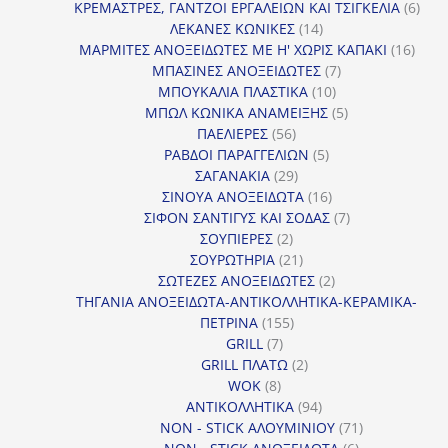
προϊόντα
6
ΚΡΕΜΑΣΤΡΕΣ, ΓΑΝΤΖΟΙ ΕΡΓΑΛΕΙΩΝ ΚΑΙ ΤΣΙΓΚΕΛΙΑ
6
14
προϊ
ΛΕΚΑΝΕΣ ΚΩΝΙΚΕΣ
14
προϊόντα
16
ΜΑΡΜΙΤΕΣ ΑΝΟΞΕΙΔΩΤΕΣ ΜΕ Η' ΧΩΡΙΣ ΚΑΠΑΚΙ
16
7
προϊ
ΜΠΑΣΙΝΕΣ ΑΝΟΞΕΙΔΩΤΕΣ
7
10
προϊόντα
ΜΠΟΥΚΑΛΙΑ ΠΛΑΣΤΙΚΑ
10
προϊόντα
5
ΜΠΩΛ ΚΩΝΙΚΑ ΑΝΑΜΕΙΞΗΣ
5
56
προϊόντα
ΠΑΕΛΙΕΡΕΣ
56
προϊόντα
5
ΡΑΒΔΟΙ ΠΑΡΑΓΓΕΛΙΩΝ
5
29
προϊόντα
ΣΑΓΑΝΑΚΙΑ
29
προϊόντα
16
ΣΙΝΟΥΑ ΑΝΟΞΕΙΔΩΤΑ
16
προϊόντα
7
ΣΙΦΟΝ ΣΑΝΤΙΓΥΣ ΚΑΙ ΣΟΔΑΣ
7
2
προϊόντα
ΣΟΥΠΙΕΡΕΣ
2
προϊόντα
21
ΣΟΥΡΩΤΗΡΙΑ
21
προϊόντα
2
ΣΩΤΕΖΕΣ ΑΝΟΞΕΙΔΩΤΕΣ
2
προϊόντα
ΤΗΓΑΝΙΑ ΑΝΟΞΕΙΔΩΤΑ-ΑΝΤΙΚΟΛΛΗΤΙΚΑ-ΚΕΡΑΜΙΚΑ-
155
ΠΕΤΡΙΝΑ
155
7
προϊόντα
GRILL
7
προϊόντα
2
GRILL ΠΛΑΤΩ
2
8
προϊόντα
WOK
8
προϊόντα
94
ΑΝΤΙΚΟΛΛΗΤΙΚΑ
94
προϊόντα
71
NON - STICK ΑΛΟΥΜΙΝΙΟΥ
71
6
προϊόντα