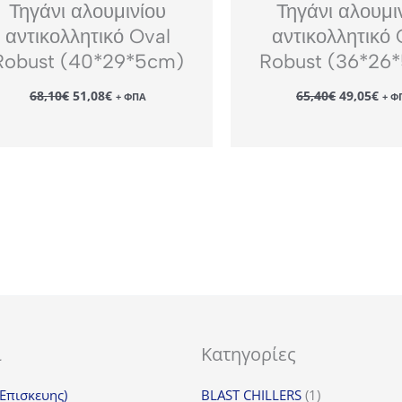
Τηγάνι αλουμινίου
Τηγάνι αλουμι
αντικολλητικό Oval
αντικολλητικό 
Robust (40*29*5cm)
Robust (36*26
Original
Η
Original
Η
68,10
€
51,08
€
65,40
€
49,05
€
+ ΦΠΑ
+ Φ
price
τρέχουσα
price
τρέ
was:
τιμή
was:
τιμ
68,10€.
είναι:
65,40€.
είν
51,08€.
49,
ι
Κατηγορίες
1
(Επισκευης)
BLAST CHILLERS
1