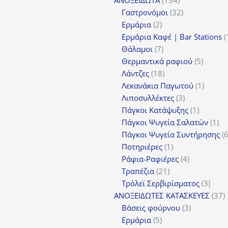
προϊόντα
32
Γαστρονόμοι
32
2
προϊόντα
Ερμάρια
2
προϊόντα
Ερμάρια Καφέ | Bar Stations
7
Θάλαμοι
7
προϊόντα
5
Θερμαντικά ραφιού
5
18
προϊόν
Λάντζες
18
προϊόντα
1
Λεκανάκια Παγωτού
1
3
προϊόν
Λιποσυλλέκτες
3
προϊόντα
1
Πάγκοι Κατάψυξης
1
προϊόν
1
Πάγκοι Ψυγεία Σαλατών
1
πρ
Πάγκοι Ψυγεία Συντήρησης
1
Ποτηριέρες
1
προϊόν
4
Ράφια-Ραφιέρες
4
21
προϊόντα
Τραπέζια
21
προϊόντα
3
Τρόλεϊ Σερβιρίσματος
3
προϊ
3
ΑΝΟΞΕΙΔΩΤΕΣ ΚΑΤΑΣΚΕΥΕΣ
37
3
π
Βάσεις φούρνου
3
5
προϊόντα
Ερμάρια
5