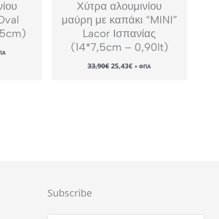
νίου
Χύτρα αλουμινίου
Oval
μαύρη με καπάκι “MINI”
*5cm)
Lacor Ισπανίας
(14*7,5cm – 0,90lt)
ΠΑ
χουσα
Original
Η
ή
33,90
€
25,43
€
+ ΦΠΑ
price
τρέχουσα
αι:
was:
τιμή
05€.
33,90€.
είναι:
25,43€.
Subscribe