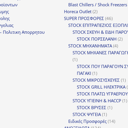
προϊόν
ροϊοντων
Blast Chillers / Shock Freezers
2
ωμης
Horeca Outlet
2
προϊόντα
46
τολης
SUPER ΠΡΟΣΦΟΡΕΣ
46
προϊόντ
γελιας
STOCK ΕΠΙΤΡΑΠΕΖΙΟΣ ΕΞΟΠΛ
– Πολιτικη Απορρητου
STOCK ΣΚΕΥΗ & ΕΙΔΗ ΠΑΡΟ
2
STOCK ΠΟΡΣΕΛΑΝΗ
2
4
πρ
STOCK ΜΗΧΑΝΗΜΑΤΑ
4
προϊ
STOCK ΜΗΧΑΝΕΣ ΠΑΡΑΓΩΓ
1
1
προϊόν
STOCK ΠΟΥ ΠΑΡΑΓΟΥΝ Σ
1
ΠΑΓΑΚΙ
1
προϊόν
1
STOCK ΜΙΚΡΟΣΥΣΚΕΥΕΣ
1
π
STOCK GRILL ΗΛΕΚΤΡΙΚΑ
STOCK ΠΛΑΤΩ ΥΓΡΑΕΡΙΟΥ
STOCK ΥΓΙΕΙΝΗ & HACCP
1
1
STOCK ΒΡΥΣΕΣ
1
1
προϊόν
STOCK ΨΥΓΕΙΑ
1
προϊόν
14
Ειδικές Προσφορές
14
134
προϊόν
ΑΝΟΞΕΙΔΩΤΑ
134