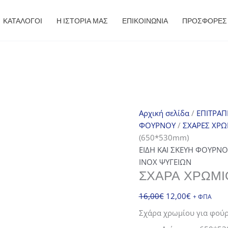
ΚΑΤΑΛΟΓΟΙ
Η ΙΣΤΟΡΙΑ ΜΑΣ
ΕΠΙΚΟΙΝΩΝΙΑ
ΠΡΟΣΦΟΡΈΣ
Αρχική σελίδα
/
ΕΠΙΤΡΑΠ
ΦΟΥΡΝΟΥ
/
ΣΧΑΡΕΣ ΧΡΩ
(650*530mm)
ΕΙΔΗ ΚΑΙ ΣΚΕΥΗ ΦΟΥΡΝΟ
INOX ΨΥΓΕΙΩΝ
ΣΧΆΡΑ ΧΡΩΜΊ
Original
Η
16,00
€
12,00
€
+ ΦΠΑ
price
τρέχουσα
Σχάρα χρωμίου για φούρ
was:
τιμή