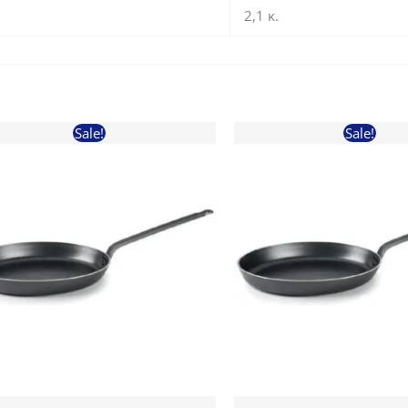
2,1 κ.
Sale!
Sale!