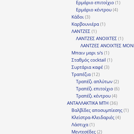
προϊόντα
1
Ερμάριο επιτοίχιο
1
4
προϊόν
Ερμάριο κέντρου
4
3
προϊόντ
Κάδοι
3
προϊόντα
1
Καρβουνιέρα
1
1
προϊόν
ΛΑΝΤΖΕΣ
1
προϊόν
1
ΛΑΝΤΖΕΣ ΑΝΟΙΧΤΕΣ
1
προϊ
ΛΑΝΤΖΕΣ ΑΝΟΙΧΤΕΣ ΜΟΝ
1
Μπαιν μαρι s/s
1
προϊόν
1
Σταθμός cocktail
1
3
προϊόν
Συρτάρια καφέ
3
12
προϊόντα
Τραπέζια
12
προϊόντα
2
Τραπέζι απλύτων
2
προϊόν
6
Τραπέζι επιτοίχιο
6
4
προϊόν
Τραπέζι κέντρου
4
προϊόντ
36
ΑΝΤΑΛΛΑΚΤΙΚΑ MTH
36
προϊόντ
1
Βαλβίδες αποσυμπίεσης
1
4
πρ
Κλείστρα-Κλειδαριές
4
1
προϊόν
Λάστιχα
1
προϊόν
2
Μεντεσέδες
2