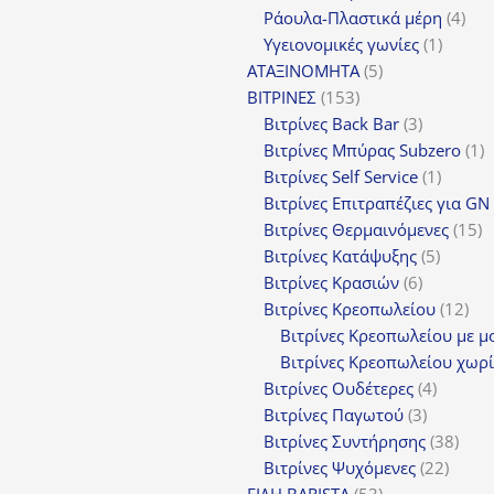
προϊόντα
4
Ράουλα-Πλαστικά μέρη
4
1
προ
Υγειονομικές γωνίες
1
5
προϊόν
ΑΤΑΞΙΝΟΜΗΤΑ
5
153
προϊόντα
ΒΙΤΡΙΝΕΣ
153
προϊόντα
3
Βιτρίνες Back Bar
3
προϊόντα
1
Βιτρίνες Mπύρας Subzero
1
1
π
Βιτρίνες Self Service
1
προϊόν
Βιτρίνες Επιτραπέζιες για GN
1
Βιτρίνες Θερμαινόμενες
15
5
π
Βιτρίνες Κατάψυξης
5
6
προϊόν
Βιτρίνες Κρασιών
6
προϊόντα
12
Βιτρίνες Κρεοπωλείου
12
προ
Βιτρίνες Κρεοπωλείου με μ
Βιτρίνες Κρεοπωλείου χωρί
4
Βιτρίνες Ουδέτερες
4
3
προϊόν
Βιτρίνες Παγωτού
3
προϊόντα
38
Βιτρίνες Συντήρησης
38
22
προϊ
Βιτρίνες Ψυχόμενες
22
53
προϊό
ΕΙΔΗ BARISTA
53