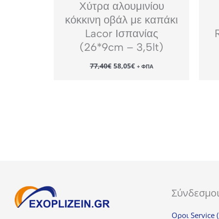
Χύτρα αλουμινίου
κόκκινη οβάλ με καπάκι
Lacor Ισπανίας
(26*9cm – 3,5lt)
Original
Η
77,40
€
58,05
€
+ ΦΠΑ
price
τρέχουσα
was:
τιμή
77,40€.
είναι:
58,05€.
Σύνδεσμο
Οροι Service 