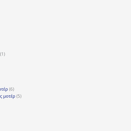
ϊόντα
ροϊόν
1
1
5
προϊόν
ροϊόντα
τα
ϊόντα
6
οτέρ
6
προϊόντα
5
ς μοτέρ
5
προϊόντα
τα
όντα
ντα