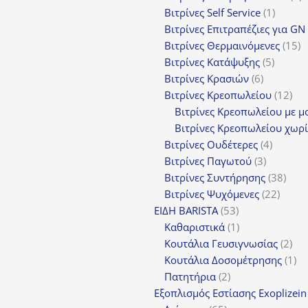
1
π
Βιτρίνες Self Service
1
προϊόν
Βιτρίνες Επιτραπέζιες για GN
1
Βιτρίνες Θερμαινόμενες
15
5
π
Βιτρίνες Κατάψυξης
5
6
προϊόν
Βιτρίνες Κρασιών
6
προϊόντα
12
Βιτρίνες Κρεοπωλείου
12
προ
Βιτρίνες Κρεοπωλείου με μ
Βιτρίνες Κρεοπωλείου χωρί
4
Βιτρίνες Ουδέτερες
4
3
προϊόν
Βιτρίνες Παγωτού
3
προϊόντα
38
Βιτρίνες Συντήρησης
38
22
προϊ
Βιτρίνες Ψυχόμενες
22
53
προϊό
ΕΙΔΗ BARISTA
53
προϊόντα
1
Καθαριστικά
1
προϊόν
2
Κουτάλια Γευσιγνωσίας
2
προ
1
Κουτάλια Δοσομέτρησης
1
2
πρ
Πατητήρια
2
προϊόντα
Εξοπλισμός Εστίασης Exoplizein