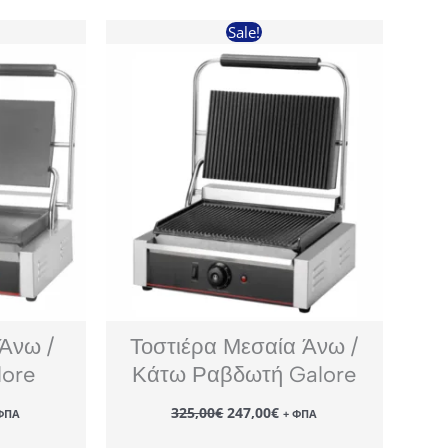
Sale!
 Άνω /
Τοστιέρα Μεσαία Άνω /
lore
Κάτω Ραβδωτή Galore
Original
Η
325,00
€
247,00
€
ΦΠΑ
+ ΦΠΑ
έχουσα
price
τρέχουσα
μή
was:
τιμή