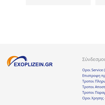
330,00€.
είναι:
250,00€.
Σύνδεσμο
Οροι Service 
Επιστροφη π
Τροποι Πληρ
Τροποι Αποσ
Τροποι Παραγ
Οροι Χρησης 