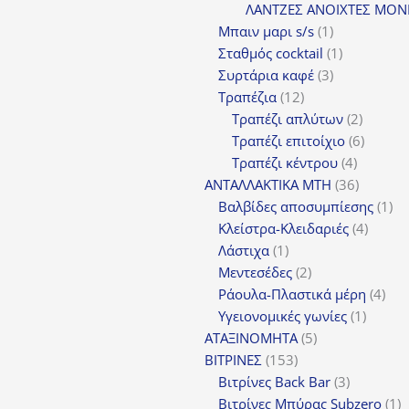
προϊ
ΛΑΝΤΖΕΣ ΑΝΟΙΧΤΕΣ ΜΟΝ
1
Μπαιν μαρι s/s
1
προϊόν
1
Σταθμός cocktail
1
3
προϊόν
Συρτάρια καφέ
3
12
προϊόντα
Τραπέζια
12
προϊόντα
2
Τραπέζι απλύτων
2
προϊόν
6
Τραπέζι επιτοίχιο
6
4
προϊόν
Τραπέζι κέντρου
4
προϊόντ
36
ΑΝΤΑΛΛΑΚΤΙΚΑ MTH
36
προϊόντ
1
Βαλβίδες αποσυμπίεσης
1
4
πρ
Κλείστρα-Κλειδαριές
4
1
προϊόν
Λάστιχα
1
προϊόν
2
Μεντεσέδες
2
προϊόντα
4
Ράουλα-Πλαστικά μέρη
4
1
προ
Υγειονομικές γωνίες
1
5
προϊόν
ΑΤΑΞΙΝΟΜΗΤΑ
5
153
προϊόντα
ΒΙΤΡΙΝΕΣ
153
προϊόντα
3
Βιτρίνες Back Bar
3
προϊόντα
1
Βιτρίνες Mπύρας Subzero
1