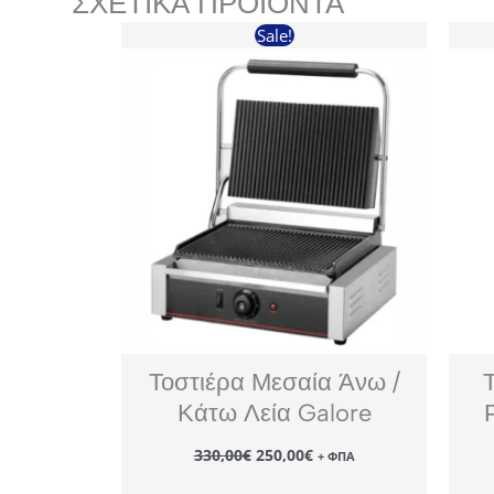
ΣΧΕΤΙΚΆ ΠΡΟΪΌΝΤΑ
Sale!
Τοστιέρα Μεσαία Άνω /
Κάτω Λεία Galore
Original
Η
330,00
€
250,00
€
+ ΦΠΑ
price
τρέχουσα
was:
τιμή