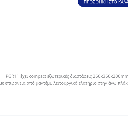
ΠΡΟΣΘΉΚΗ ΣΤΟ ΚΑΛΆ
148,00€
PGR11
με
ελατήριο
SLS
ποσότητα
. Η PGR11 έχει compact εξωτερικές διαστάσεις 260x360x200m
 επιφάνεια από μαντέμι, λειτουργικό ελατήριο στην άνω πλάκ