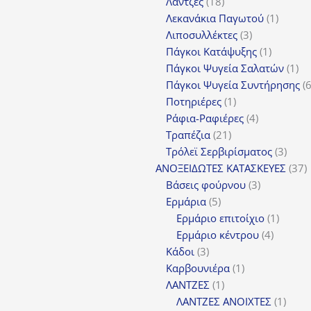
18
προϊόν
Λάντζες
18
προϊόντα
1
Λεκανάκια Παγωτού
1
3
προϊόν
Λιποσυλλέκτες
3
προϊόντα
1
Πάγκοι Κατάψυξης
1
προϊόν
1
Πάγκοι Ψυγεία Σαλατών
1
πρ
Πάγκοι Ψυγεία Συντήρησης
1
Ποτηριέρες
1
προϊόν
4
Ράφια-Ραφιέρες
4
21
προϊόντα
Τραπέζια
21
προϊόντα
3
Τρόλεϊ Σερβιρίσματος
3
προϊ
3
ΑΝΟΞΕΙΔΩΤΕΣ ΚΑΤΑΣΚΕΥΕΣ
37
3
π
Βάσεις φούρνου
3
5
προϊόντα
Ερμάρια
5
προϊόντα
1
Ερμάριο επιτοίχιο
1
4
προϊόν
Ερμάριο κέντρου
4
3
προϊόντ
Κάδοι
3
προϊόντα
1
Καρβουνιέρα
1
1
προϊόν
ΛΑΝΤΖΕΣ
1
προϊόν
1
ΛΑΝΤΖΕΣ ΑΝΟΙΧΤΕΣ
1