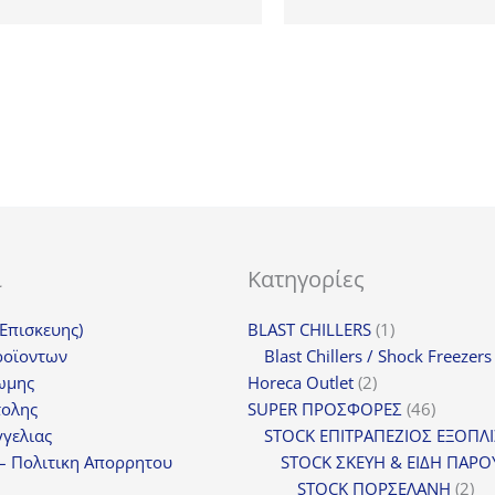
price
τρέχουσα
482,00€.
εί
was:
τιμή
36
280,00€.
είναι:
212,00€.
ι
Κατηγορίες
1
(Επισκευης)
BLAST CHILLERS
1
προϊόν
ροϊοντων
Blast Chillers / Shock Freezers
2
ωμης
Horeca Outlet
2
προϊόντα
46
τολης
SUPER ΠΡΟΣΦΟΡΕΣ
46
προϊόντ
γελιας
STOCK ΕΠΙΤΡΑΠΕΖΙΟΣ ΕΞΟΠΛ
– Πολιτικη Απορρητου
STOCK ΣΚΕΥΗ & ΕΙΔΗ ΠΑΡΟ
2
STOCK ΠΟΡΣΕΛΑΝΗ
2