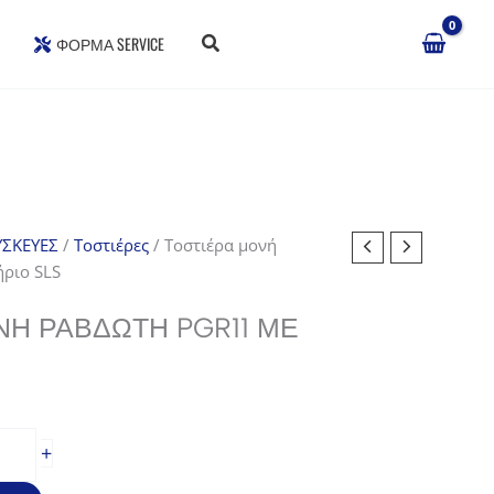
ΦΌΡΜΑ SERVICE
ΣΚΕΥΕΣ
/
Τοστιέρες
/ Τοστιέρα μονή
ριο SLS
ΝΉ ΡΑΒΔΩΤΉ PGR11 ΜΕ
σα
+