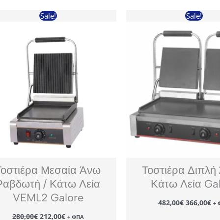
Sale!
Sale!
Τοστιέρα Μεσαία Άνω
Τοστιέρα Διπλή
Ραβδωτή / Κάτω Λεία
Κάτω Λεία Ga
VEML2 Galore
Original
Η
482,00
€
366,00
€
+ 
price
τρ
Original
Η
280,00
€
212,00
€
was:
τι
+ ΦΠΑ