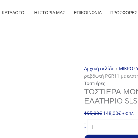
ΚΑΤΑΛΟΓΟΙ
Η ΙΣΤΟΡΙΑ ΜΑΣ
ΕΠΙΚΟΙΝΩΝΙΑ
ΠΡΟΣΦΟΡΈΣ
Αρχική σελίδα
/
ΜΙΚΡΟΣΥ
ραβδωτή PGR11 με ελατή
Τοστιέρες
ΤΟΣΤΙΈΡΑ ΜΟ
ΕΛΑΤΉΡΙΟ SLS
Original
Η
195,00
€
148,00
€
+ ΦΠΑ
price
τρέχου
Τοστιέρα
-
was:
τιμή
μονή
195,00€.
είναι:
ραβδωτή