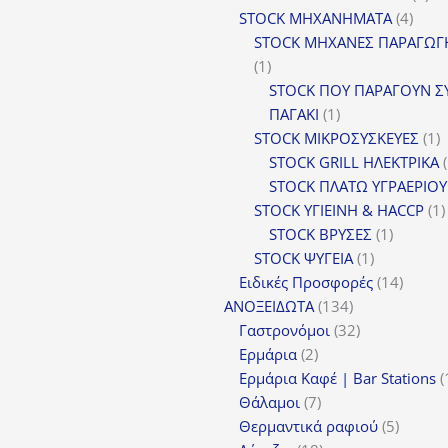
4
πρ
STOCK ΜΗΧΑΝΗΜΑΤΑ
4
προϊ
STOCK ΜΗΧΑΝΕΣ ΠΑΡΑΓΩΓ
1
1
προϊόν
STOCK ΠΟΥ ΠΑΡΑΓΟΥΝ Σ
1
ΠΑΓΑΚΙ
1
προϊόν
1
STOCK ΜΙΚΡΟΣΥΣΚΕΥΕΣ
1
π
STOCK GRILL ΗΛΕΚΤΡΙΚΑ
STOCK ΠΛΑΤΩ ΥΓΡΑΕΡΙΟΥ
STOCK ΥΓΙΕΙΝΗ & HACCP
1
1
STOCK ΒΡΥΣΕΣ
1
1
προϊόν
STOCK ΨΥΓΕΙΑ
1
προϊόν
14
Ειδικές Προσφορές
14
134
προϊόν
ΑΝΟΞΕΙΔΩΤΑ
134
προϊόντα
32
Γαστρονόμοι
32
2
προϊόντα
Ερμάρια
2
προϊόντα
Ερμάρια Καφέ | Bar Stations
7
Θάλαμοι
7
προϊόντα
5
Θερμαντικά ραφιού
5