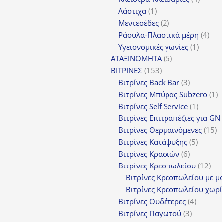
1
προϊόν
Λάστιχα
1
προϊόν
2
Μεντεσέδες
2
προϊόντα
4
Ράουλα-Πλαστικά μέρη
4
1
προ
Υγειονομικές γωνίες
1
5
προϊόν
ΑΤΑΞΙΝΟΜΗΤΑ
5
153
προϊόντα
ΒΙΤΡΙΝΕΣ
153
προϊόντα
3
Βιτρίνες Back Bar
3
προϊόντα
1
Βιτρίνες Mπύρας Subzero
1
1
π
Βιτρίνες Self Service
1
προϊόν
Βιτρίνες Επιτραπέζιες για GN
1
Βιτρίνες Θερμαινόμενες
15
5
π
Βιτρίνες Κατάψυξης
5
6
προϊόν
Βιτρίνες Κρασιών
6
προϊόντα
12
Βιτρίνες Κρεοπωλείου
12
προ
Βιτρίνες Κρεοπωλείου με μ
Βιτρίνες Κρεοπωλείου χωρί
4
Βιτρίνες Ουδέτερες
4
3
προϊόν
Βιτρίνες Παγωτού
3