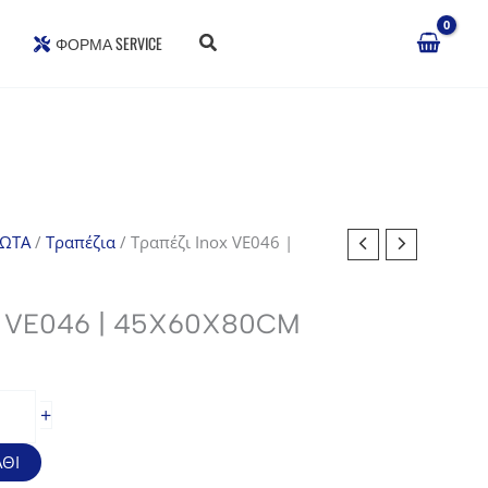
ΦΌΡΜΑ SERVICE
ΔΩΤΑ
/
Τραπέζια
/ Τραπέζι Inox VE046 |
 VE046 | 45X60X80CM
σα
+
ΘΙ
.