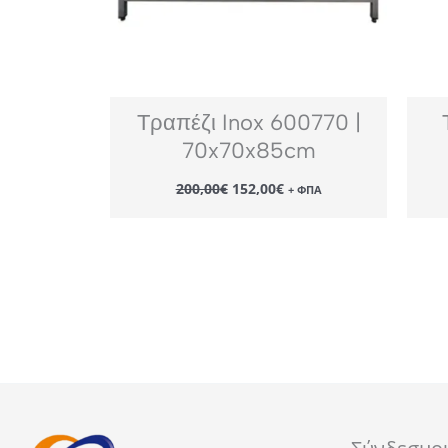
Τραπέζι Inox 600770 |
70x70x85cm
Original
Η
200,00
€
152,00
€
+ ΦΠΑ
price
τρέχουσα
was:
τιμή
200,00€.
είναι:
152,00€.