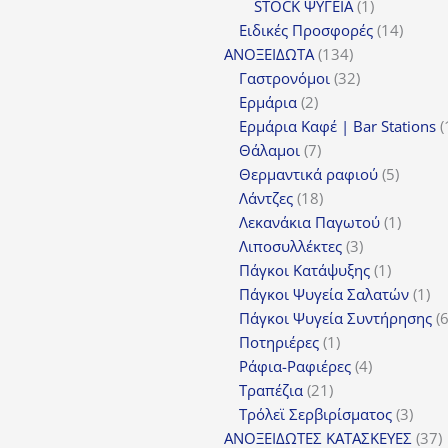
1
προϊόν
STOCK ΨΥΓΕΙΑ
1
προϊόν
14
Ειδικές Προσφορές
14
134
προϊόν
ΑΝΟΞΕΙΔΩΤΑ
134
προϊόντα
32
Γαστρονόμοι
32
2
προϊόντα
Ερμάρια
2
προϊόντα
Ερμάρια Καφέ | Bar Stations
7
Θάλαμοι
7
προϊόντα
5
Θερμαντικά ραφιού
5
18
προϊόν
Λάντζες
18
προϊόντα
1
Λεκανάκια Παγωτού
1
3
προϊόν
Λιποσυλλέκτες
3
προϊόντα
1
Πάγκοι Κατάψυξης
1
προϊόν
1
Πάγκοι Ψυγεία Σαλατών
1
πρ
Πάγκοι Ψυγεία Συντήρησης
1
Ποτηριέρες
1
προϊόν
4
Ράφια-Ραφιέρες
4
21
προϊόντα
Τραπέζια
21
προϊόντα
3
Τρόλεϊ Σερβιρίσματος
3
προϊ
3
ΑΝΟΞΕΙΔΩΤΕΣ ΚΑΤΑΣΚΕΥΕΣ
37