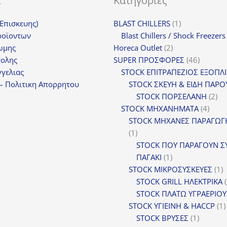
ι
Κατηγορίες
1
(Επισκευης)
BLAST CHILLERS
1
προϊόν
ροϊοντων
Blast Chillers / Shock Freezers
2
ωμης
Horeca Outlet
2
προϊόντα
46
τολης
SUPER ΠΡΟΣΦΟΡΕΣ
46
προϊόντ
γελιας
STOCK ΕΠΙΤΡΑΠΕΖΙΟΣ ΕΞΟΠΛ
– Πολιτικη Απορρητου
STOCK ΣΚΕΥΗ & ΕΙΔΗ ΠΑΡΟ
2
STOCK ΠΟΡΣΕΛΑΝΗ
2
4
πρ
STOCK ΜΗΧΑΝΗΜΑΤΑ
4
προϊ
STOCK ΜΗΧΑΝΕΣ ΠΑΡΑΓΩΓ
1
1
προϊόν
STOCK ΠΟΥ ΠΑΡΑΓΟΥΝ Σ
1
ΠΑΓΑΚΙ
1
προϊόν
1
STOCK ΜΙΚΡΟΣΥΣΚΕΥΕΣ
1
π
STOCK GRILL ΗΛΕΚΤΡΙΚΑ
STOCK ΠΛΑΤΩ ΥΓΡΑΕΡΙΟΥ
STOCK ΥΓΙΕΙΝΗ & HACCP
1
1
STOCK ΒΡΥΣΕΣ
1