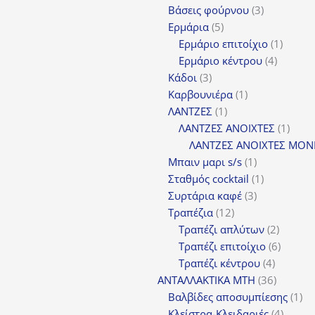
3
π
Βάσεις φούρνου
3
5
προϊόντα
Ερμάρια
5
προϊόντα
1
Ερμάριο επιτοίχιο
1
4
προϊόν
Ερμάριο κέντρου
4
3
προϊόντ
Κάδοι
3
προϊόντα
1
Καρβουνιέρα
1
1
προϊόν
ΛΑΝΤΖΕΣ
1
προϊόν
1
ΛΑΝΤΖΕΣ ΑΝΟΙΧΤΕΣ
1
προϊ
ΛΑΝΤΖΕΣ ΑΝΟΙΧΤΕΣ ΜΟΝ
1
Μπαιν μαρι s/s
1
προϊόν
1
Σταθμός cocktail
1
3
προϊόν
Συρτάρια καφέ
3
12
προϊόντα
Τραπέζια
12
προϊόντα
2
Τραπέζι απλύτων
2
προϊόν
6
Τραπέζι επιτοίχιο
6
4
προϊόν
Τραπέζι κέντρου
4
προϊόντ
36
ΑΝΤΑΛΛΑΚΤΙΚΑ MTH
36
προϊόντ
1
Βαλβίδες αποσυμπίεσης
1
4
πρ
Κλείστρα-Κλειδαριές
4