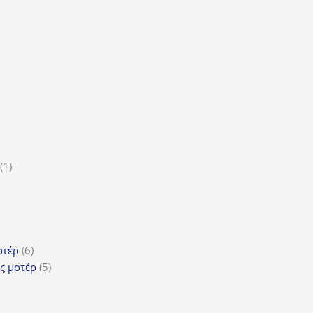
τα
ϊόντα
ροϊόν
1
1
5
προϊόν
ροϊόντα
τα
ϊόντα
6
οτέρ
6
προϊόντα
5
ς μοτέρ
5
προϊόντα
τα