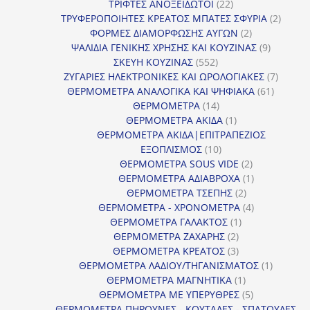
προϊόντα
22
ΤΡΙΦΤΕΣ ΑΝΟΞΕΙΔΩΤΟΙ
22
προϊόντα
2
ΤΡΥΦΕΡΟΠΟΙΗΤΕΣ ΚΡΕΑΤΟΣ ΜΠΑΤΕΣ ΣΦΥΡΙΑ
2
2
προϊόν
ΦΟΡΜΕΣ ΔΙΑΜΟΡΦΩΣΗΣ ΑΥΓΩΝ
2
προϊόντα
9
ΨΑΛΙΔΙΑ ΓΕΝΙΚΗΣ ΧΡΗΣΗΣ ΚΑΙ ΚΟΥΖΙΝΑΣ
9
552
προϊόντα
ΣΚΕΥΗ ΚΟΥΖΙΝΑΣ
552
προϊόντα
7
ΖΥΓΑΡΙΕΣ ΗΛΕΚΤΡΟΝΙΚΕΣ ΚΑΙ ΩΡΟΛΟΓΙΑΚΕΣ
7
61
προϊόν
ΘΕΡΜΟΜΕΤΡΑ ΑΝΑΛΟΓΙΚΑ ΚΑΙ ΨΗΦΙΑΚΑ
61
14
προϊόντ
ΘΕΡΜΟΜΕΤΡΑ
14
προϊόντα
1
ΘΕΡΜΟΜΕΤΡΑ ΑΚΙΔΑ
1
προϊόν
ΘΕΡΜΟΜΕΤΡΑ ΑΚΙΔΑ|ΕΠΙΤΡΑΠΕΖΙΟΣ
10
ΕΞΟΠΛΙΣΜΟΣ
10
προϊόντα
2
ΘΕΡΜΟΜΕΤΡΑ SOUS VIDE
2
προϊόντα
1
ΘΕΡΜΟΜΕΤΡΑ ΑΔΙΑΒΡΟΧΑ
1
2
προϊόν
ΘΕΡΜΟΜΕΤΡΑ ΤΣΕΠΗΣ
2
προϊόντα
4
ΘΕΡΜΟΜΕΤΡΑ - ΧΡΟΝΟΜΕΤΡΑ
4
1
προϊόντα
ΘΕΡΜΟΜΕΤΡΑ ΓΑΛΑΚΤΟΣ
1
2
προϊόν
ΘΕΡΜΟΜΕΤΡΑ ΖΑΧΑΡΗΣ
2
προϊόντα
3
ΘΕΡΜΟΜΕΤΡΑ ΚΡΕΑΤΟΣ
3
προϊόντα
1
ΘΕΡΜΟΜΕΤΡΑ ΛΑΔΙΟΥ/ΤΗΓΑΝΙΣΜΑΤΟΣ
1
1
προϊόν
ΘΕΡΜΟΜΕΤΡΑ ΜΑΓΝΗΤΙΚΑ
1
προϊόν
5
ΘΕΡΜΟΜΕΤΡΑ ΜΕ ΥΠΕΡΥΘΡΕΣ
5
προϊόντα
ΘΕΡΜΟΜΕΤΡΑ ΠΗΡΟΥΝΕΣ - ΚΟΥΤΑΛΕΣ - ΣΠΑΤΟΥΛΕΣ