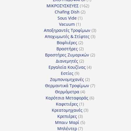
162
προϊόν
ΜΙΚΡΟΣΥΣΚΕΥΕΣ
162
2
προϊόντα
Chafing Dish
2
1
προϊόντα
Sous Vide
1
1
προϊόν
Vacuum
1
προϊόν
3
Αποξηραντές Τροφίμων
3
3
προϊόντα
Αποχυμωτές & Στίφτες
3
2
προϊόντα
Βαφλιέρες
2
προϊόντα
2
Βραστήρες
2
προϊόντα
2
Βραστήρες Ζυμαρικών
2
2
προϊόντα
Διανεμητές
2
προϊόντα
4
Εργαλεία Κουζίνας
4
9
προϊόντα
Εστίες
9
προϊόντα
2
Ζαμπονομηχανές
2
προϊόντα
7
Θερμαντικά Τροφίμων
7
4
προϊόντα
Θερμόμετρα
4
προϊόντα
6
Καρότσια Μεταφοράς
6
1
προϊόντα
Καφετιέρες
1
προϊόν
3
Κρεατομηχανές
3
3
προϊόντα
Κρεπιέρες
3
προϊόντα
5
Μπαιν Μαρί
5
7
προϊόντα
Μπλέντερ
7