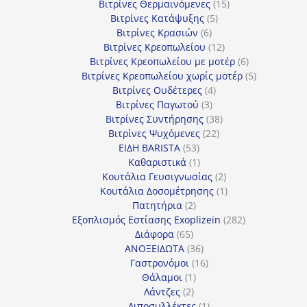
15
προϊόν
Βιτρίνες Θερμαινόμενες
15
5
προϊόντα
Βιτρίνες Κατάψυξης
5
6
προϊόντα
Βιτρίνες Κρασιών
6
προϊόντα
12
Βιτρίνες Κρεοπωλείου
12
προϊόντα
6
Βιτρίνες Κρεοπωλείου με μοτέρ
6
προϊόντα
5
Βιτρίνες Κρεοπωλείου χωρίς μοτέρ
5
4
προϊόντα
Βιτρίνες Ουδέτερες
4
3
προϊόντα
Βιτρίνες Παγωτού
3
προϊόντα
38
Βιτρίνες Συντήρησης
38
22
προϊόντα
Βιτρίνες Ψυχόμενες
22
53
προϊόντα
ΕΙΔΗ BARISTA
53
προϊόντα
1
Καθαριστικά
1
προϊόν
2
Κουτάλια Γευσιγνωσίας
2
προϊόντα
1
Κουτάλια Δοσομέτρησης
1
2
προϊόν
Πατητήρια
2
προϊόντα
282
Εξοπλισμός Εστίασης Exoplizein
282
65
προϊόντα
Διάφορα
65
προϊόντα
36
ΑΝΟΞΕΙΔΩΤΑ
36
προϊόντα
16
Γαστρονόμοι
16
1
προϊόντα
Θάλαμοι
1
2
προϊόν
Λάντζες
2
προϊόντα
1
Λιποσυλλέκτες
1