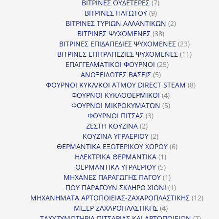
προϊόντα
7
ΒΙΤΡΙΝΕΣ ΟΥΔΕΤΕΡΕΣ
7
9
προϊόντα
ΒΙΤΡΙΝΕΣ ΠΑΓΩΤΟΥ
9
προϊόντα
2
ΒΙΤΡΙΝΕΣ ΤΥΡΙΩΝ ΑΛΛΑΝΤΙΚΩΝ
2
38
προϊόντα
ΒΙΤΡΙΝΕΣ ΨΥΧΟΜΕΝΕΣ
38
προϊόντα
23
ΒΙΤΡΙΝΕΣ ΕΠΙΔΑΠΕΔΙΕΣ ΨΥΧΟΜΕΝΕΣ
23
προϊόντα
11
ΒΙΤΡΙΝΕΣ ΕΠΙΤΡΑΠΕΖΙΕΣ ΨΥΧΟΜΕΝΕΣ
11
25
προϊόντ
ΕΠΑΓΓΕΛΜΑΤΙΚΟΙ ΦΟΥΡΝΟΙ
25
5
προϊόντα
ΑΝΟΞΕΙΔΩΤΕΣ ΒΑΣΕΙΣ
5
προϊόντα
8
ΦΟΥΡΝΟΙ ΚΥΚΛ/ΚΟΙ ΑΤΜΟΥ DIRECT STEAM
8
4
προϊόν
ΦΟΥΡΝΟΙ ΚΥΚΛΟΘΕΡΜΙΚΟΙ
4
προϊόντα
5
ΦΟΥΡΝΟΙ ΜΙΚΡΟΚΥΜΑΤΩΝ
5
3
προϊόντα
ΦΟΥΡΝΟΙ ΠΙΤΣΑΣ
3
2
προϊόντα
ΖΕΣΤΗ ΚΟΥΖΙΝΑ
2
προϊόντα
2
ΚΟΥΖΙΝΑ ΥΓΡΑΕΡΙΟΥ
2
προϊόντα
6
ΘΕΡΜΑΝΤΙΚΑ ΕΞΩΤΕΡΙΚΟΥ ΧΩΡΟΥ
6
1
προϊόντα
ΗΛΕΚΤΡΙΚΑ ΘΕΡΜΑΝΤΙΚΑ
1
5
προϊόν
ΘΕΡΜΑΝΤΙΚΑ ΥΓΡΑΕΡΙΟΥ
5
προϊόντα
1
ΜΗΧΑΝΕΣ ΠΑΡΑΓΩΓΗΣ ΠΑΓΟΥ
1
προϊόν
1
ΠΟΥ ΠΑΡΑΓΟΥΝ ΣΚΛΗΡΟ ΧΙΟΝΙ
1
προϊόν
12
ΜΗΧΑΝΗΜΑΤΑ ΑΡΤΟΠΟΙΕΙΑΣ-ΖΑΧΑΡΟΠΛΑΣΤΙΚΗΣ
12
4
προϊ
ΜΙΞΕΡ ΖΑΧΑΡΟΠΛΑΣΤΙΚΗΣ
4
προϊόντα
7
ΤΑΧΥΖΥΜΩΤΗΡΙΑ ΠΙΤΣΑΡΙΑΣ ΚΑΙ ΑΡΤΟΠΟΙΕΙΩΝ
7