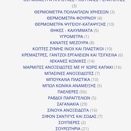
3
3
προϊόντα
3
ΘΕΡΜΟΜΕΤΡΑ ΠΟΛΛΑΠΛΩΝ ΧΡΗΣΕΩΝ
3
4
προϊόντ
ΘΕΡΜΟΜΕΤΡΑ ΦΟΥΡΝΟΥ
4
προϊόντα
10
ΘΕΡΜΟΜΕΤΡΑ ΨΥΓΕΙΟΥ-ΚΑΤΑΨΥΞΗΣ
10
5
προϊόντα
ΘΗΚΕΣ - ΚΑΛΥΜΜΑΤΑ
5
1
προϊόντα
ΥΓΡΟΜΕΤΡΑ
1
προϊόν
8
ΚΑΝΑΤΕΣ ΜΕΖΟΥΡΑ
8
προϊόντα
10
ΚΟΠΤΕΣ ΖΥΜΗΣ INOX ΚΑΙ ΠΛΑΣΤΙΚΟΙ
10
προϊόντα
6
ΚΡΕΜΑΣΤΡΕΣ, ΓΑΝΤΖΟΙ ΕΡΓΑΛΕΙΩΝ ΚΑΙ ΤΣΙΓΚΕΛΙΑ
6
14
προϊ
ΛΕΚΑΝΕΣ ΚΩΝΙΚΕΣ
14
προϊόντα
16
ΜΑΡΜΙΤΕΣ ΑΝΟΞΕΙΔΩΤΕΣ ΜΕ Η' ΧΩΡΙΣ ΚΑΠΑΚΙ
16
7
προϊ
ΜΠΑΣΙΝΕΣ ΑΝΟΞΕΙΔΩΤΕΣ
7
10
προϊόντα
ΜΠΟΥΚΑΛΙΑ ΠΛΑΣΤΙΚΑ
10
προϊόντα
5
ΜΠΩΛ ΚΩΝΙΚΑ ΑΝΑΜΕΙΞΗΣ
5
56
προϊόντα
ΠΑΕΛΙΕΡΕΣ
56
προϊόντα
5
ΡΑΒΔΟΙ ΠΑΡΑΓΓΕΛΙΩΝ
5
29
προϊόντα
ΣΑΓΑΝΑΚΙΑ
29
προϊόντα
16
ΣΙΝΟΥΑ ΑΝΟΞΕΙΔΩΤΑ
16
προϊόντα
7
ΣΙΦΟΝ ΣΑΝΤΙΓΥΣ ΚΑΙ ΣΟΔΑΣ
7
2
προϊόντα
ΣΟΥΠΙΕΡΕΣ
2
προϊόντα
21
ΣΟΥΡΩΤΗΡΙΑ
21