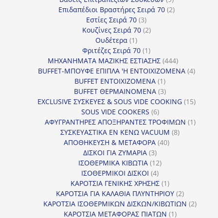
προϊόντα
2
Επιδαπέδιοι Βραστήρες Σειρά 70
2
3
προϊόντα
Εστίες Σειρά 70
3
προϊόντα
2
Κουζίνες Σειρά 70
2
1
προϊόντα
Ουδέτερα
1
προϊόν
1
Φριτέζες Σειρά 70
1
προϊόν
444
ΜΗΧΑΝΗΜΑΤΑ ΜΑΖΙΚΗΣ ΕΣΤΙΑΣΗΣ
444
προϊόντα
4
BUFFET-ΜΠΟΥΦΕ ΕΠΙΠΛΑ 'Η ΕΝΤΟΙΧΙΖΟΜΕΝΑ
4
1
προϊόν
BUFFET ΕΝΤΟΙΧΙΖΟΜΕΝΑ
1
προϊόν
3
BUFFET ΘΕΡΜΑΙΝΟΜΕΝΑ
3
προϊόντα
15
EXCLUSIVE ΣΥΣΚΕΥΕΣ & SOUS VIDE COOKING
15
6
προϊόν
SOUS VIDE COOKERS
6
προϊόντα
1
ΑΦΥΓΡΑΝΤΗΡΕΣ ΑΠΟΞΗΡΑΝΤΕΣ ΤΡΟΦΙΜΩΝ
1
8
προϊόν
ΣΥΣΚΕΥΑΣΤΙΚΑ ΕΝ ΚΕΝΩ VACUUM
8
40
προϊόντα
ΑΠΟΘΗΚΕΥΣΗ & ΜΕΤΑΦΟΡΑ
40
3
προϊόντα
ΔΙΣΚΟΙ ΓΙΑ ΖΥΜΑΡΙΑ
3
προϊόντα
12
ΙΣΟΘΕΡΜΙΚΑ ΚΙΒΩΤΙΑ
12
4
προϊόντα
ΙΣΟΘΕΡΜΙΚΟΙ ΔΙΣΚΟΙ
4
προϊόντα
1
ΚΑΡΟΤΣΙΑ ΓΕΝΙΚΗΣ ΧΡΗΣΗΣ
1
προϊόν
2
ΚΑΡΟΤΣΙΑ ΓΙΑ ΚΑΛΑΘΙΑ ΠΛΥΝΤΗΡΙΟΥ
2
προϊόντα
2
ΚΑΡΟΤΣΙΑ ΙΣΟΘΕΡΜΙΚΩΝ ΔΙΣΚΩΝ/ΚΙΒΩΤΙΩΝ
2
1
προϊόν
ΚΑΡΟΤΣΙΑ ΜΕΤΑΦΟΡΑΣ ΠΙΑΤΩΝ
1