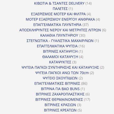
14
προϊόν
ΚΙΒΩΤΙΑ & ΤΣΑΝΤΕΣ DELIVERY
14
1
προϊόντα
ΠΑΛΕΤΕΣ
1
προϊόν
4
ΕΞΑΕΡΙΣΜΟΣ ΜΟΤΕΡ ΚΑΙ ΦΙΛΤΡΑ
4
προϊόντα
4
ΜΟΤΕΡ ΕΞΑΕΡΙΣΜΟΥ ΕΝΕΡΓΟΥ ΑΝΘΡΑΚΑ
4
37
προϊόντ
ΕΠΑΓΓΕΛΜΑΤΙΚΑ ΠΛΥΝΤΗΡΙΑ
37
προϊόντα
6
ΑΠΟΣΚΛΗΡΥΝΤΕΣ ΝΕΡΟΥ ΚΑΙ ΜΕΤΡΗΤΕΣ ΛΙΤΡΩΝ
6
30
προϊ
ΚΑΛΑΘΙΑ ΠΛΥΝΤΗΡΙΟΥ
30
προϊόντα
1
ΣΤΕΓΝΩΤΙΚΑ - ΓΥΑΛΙΣΤΙΚΑ ΜΑΧΑΙΡ/ΝΩΝ
1
16
προϊόν
ΕΠΑΓΓΕΛΜΑΤΙΚΑ ΨΥΓΕΙΑ
16
1
προϊόντα
ΒΙΤΡΙΝΕΣ ΚΑΤΑΨΥΞΗ
1
προϊόν
4
ΘΑΛΑΜΟΙ ΚΑΤΑΨΥΞΗ
4
3
προϊόντα
ΚΑΤΑΨΥΚΤΕΣ
3
προϊόντα
2
ΨΥΓΕΙΑ ΠΑΓΚΟΙ ΣΥΝΤΗΡΗΣΗΣ ΚΑΙ ΚΑΤΑΨΥΞΗΣ
2
2
προϊό
ΨΥΓΕΙΑ ΠΑΓΚΟΙ ΑΝΩ ΤΩΝ 70cm
2
2
προϊόντα
ΨΥΓΕΙΟ ΣΚΟΥΠΙΔΙΩΝ
2
προϊόντα
86
ΕΠΑΓΓΕΛΜΑΤΙΚΕΣ ΒΙΤΡΙΝΕΣ
86
1
προϊόντα
ΒΙΤΡΙΝΑ ΓΙΑ BAO BUNS
1
προϊόν
6
ΒΙΤΡΙΝΕΣ ΖΑΧΑΡΟΠΛΑΣΤΙΚΗΣ
6
προϊόντα
17
ΒΙΤΡΙΝΕΣ ΘΕΡΜΑΙΝΟΜΕΝΕΣ
17
3
προϊόντα
ΒΙΤΡΙΝΕΣ ΚΡΑΣΙΩΝ
3
προϊόντα
5
ΒΙΤΡΙΝΕΣ ΚΡΕΑΤΩΝ
5