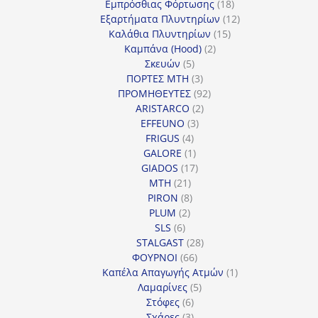
προϊόντα
18
Εμπρόσθιας Φόρτωσης
18
προϊόντα
12
Εξαρτήματα Πλυντηρίων
12
15
προϊόντα
Καλάθια Πλυντηρίων
15
2
προϊόντα
Καμπάνα (Hood)
2
5
προϊόντα
Σκευών
5
προϊόντα
3
ΠΟΡΤΕΣ MTH
3
προϊόντα
92
ΠΡΟΜΗΘΕΥΤΕΣ
92
2
προϊόντα
ARISTARCO
2
3
προϊόντα
EFFEUNO
3
4
προϊόντα
FRIGUS
4
προϊόντα
1
GALORE
1
προϊόν
17
GIADOS
17
21
προϊόντα
MTH
21
προϊόντα
8
PIRON
8
2
προϊόντα
PLUM
2
6
προϊόντα
SLS
6
προϊόντα
28
STALGAST
28
66
προϊόντα
ΦΟΥΡΝΟΙ
66
προϊόντα
1
Καπέλα Απαγωγής Ατμών
1
5
προϊόν
Λαμαρίνες
5
6
προϊόντα
Στόφες
6
προϊόντα
3
Σχάρες
3