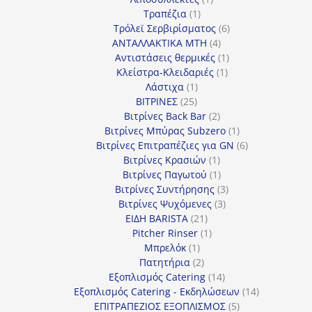
1
προϊόν
Τραπέζια
1
προϊόν
6
Τρόλεϊ Σερβιρίσματος
6
4
προϊόντα
ΑΝΤΑΛΛΑΚΤΙΚΑ MTH
4
προϊόντα
1
Αντιστάσεις θερμικές
1
1
προϊόν
Κλείστρα-Κλειδαριές
1
1
προϊόν
Λάστιχα
1
25
προϊόν
ΒΙΤΡΙΝΕΣ
25
προϊόντα
2
Βιτρίνες Back Bar
2
προϊόντα
1
Βιτρίνες Mπύρας Subzero
1
προϊόν
6
Βιτρίνες Επιτραπέζιες για GN
6
1
προϊόντα
Βιτρίνες Κρασιών
1
προϊόν
1
Βιτρίνες Παγωτού
1
προϊόν
3
Βιτρίνες Συντήρησης
3
3
προϊόντα
Βιτρίνες Ψυχόμενες
3
21
προϊόντα
ΕΙΔΗ BARISTA
21
προϊόντα
1
Pitcher Rinser
1
1
προϊόν
Μπρελόκ
1
προϊόν
2
Πατητήρια
2
προϊόντα
14
Εξοπλισμός Catering
14
προϊόντα
14
Εξοπλισμός Catering - Εκδηλώσεων
14
5
προϊόντα
ΕΠΙΤΡΑΠΕΖΙΟΣ ΕΞΟΠΛΙΣΜΟΣ
5