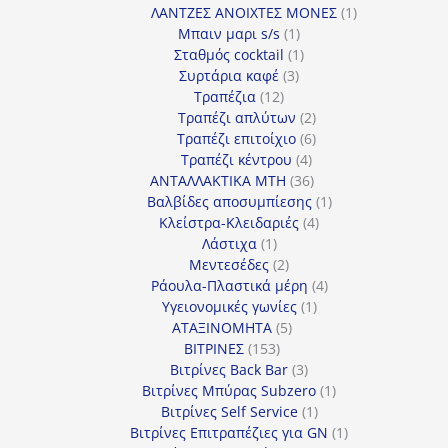
προϊόν
1
ΛΑΝΤΖΕΣ ΑΝΟΙΧΤΕΣ ΜΟΝΕΣ
1
1
προϊόν
Μπαιν μαρι s/s
1
προϊόν
1
Σταθμός cocktail
1
3
προϊόν
Συρτάρια καφέ
3
12
προϊόντα
Τραπέζια
12
προϊόντα
2
Τραπέζι απλύτων
2
προϊόντα
6
Τραπέζι επιτοίχιο
6
4
προϊόντα
Τραπέζι κέντρου
4
προϊόντα
36
ΑΝΤΑΛΛΑΚΤΙΚΑ MTH
36
προϊόντα
1
Βαλβίδες αποσυμπίεσης
1
4
προϊόν
Κλείστρα-Κλειδαριές
4
1
προϊόντα
Λάστιχα
1
προϊόν
2
Μεντεσέδες
2
προϊόντα
4
Ράουλα-Πλαστικά μέρη
4
1
προϊόντα
Υγειονομικές γωνίες
1
5
προϊόν
ΑΤΑΞΙΝΟΜΗΤΑ
5
153
προϊόντα
ΒΙΤΡΙΝΕΣ
153
προϊόντα
3
Βιτρίνες Back Bar
3
προϊόντα
1
Βιτρίνες Mπύρας Subzero
1
1
προϊόν
Βιτρίνες Self Service
1
προϊόν
1
Βιτρίνες Επιτραπέζιες για GN
1