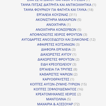
προϊόντα
1
ΤΑΨΙΑ ΠΙΤΣΑΣ ΔΙΑΤΡΗΤΑ ΚΑΙ ΑΝΤΙΚΟΛΛΗΤΙΚΑ
1
18
προϊόν
ΤΑΨΙΑ ΦΟΥΡΝΟΥ ΓΙΑ ΦΑΓΗΤΑ ΚΑΙ ΓΛΥΚΑ
18
311
προϊόντ
ΕΡΓΑΛΕΙΑ ΚΟΥΖΙΝΑΣ
311
προϊόντα
5
ΑΚΟΝΙΣΤΗΡΙΑ ΜΑΧΑΙΡΙΩΝ
5
1
προϊόντα
ΑΝΟΙΧΤΗΡΙΑ
1
προϊόν
5
ΑΝΟΙΧΤΗΡΙΑ ΚΟΝΣΕΡΒΩΝ
5
προϊόντα
3
ΑΠΟΦΛΟΙΩΤΕΣ ΧΕΙΡΟΣ ΦΡΟΥΤΩΝ
3
προϊόντα
12
ΑΥΓΟΔΑΡΤΕΣ ΑΝΟΞΕΙΔΩΤΟΙ ΚΑΙ ΣΙΛΙΚΟΝΗΣ
12
3
προϊόν
ΑΦΑΙΡΕΤΕΣ ΚΟΤΣΑΝΙΩΝ
3
3
προϊόντα
ΔΙΑΦΟΡΑ ΕΡΓΑΛΕΙΑ
3
προϊόντα
1
ΔΙΑΧΩΡΙΣΤΕΣ ΑΥΓΟΥ
1
προϊόν
2
ΔΙΑΧΩΡΙΣΤΕΣ ΦΡΟΥΤΩΝ
2
3
προϊόντα
ΕΙΔΗ ΚΡΕΟΠΩΛΕΙΟΥ
3
προϊόντα
8
ΕΡΓΑΛΕΙΑ ΓΙΑ ΤΡΥΠΕΣ
8
προϊόντα
2
ΚΑΘΑΡΙΣΤΕΣ ΨΑΡΙΩΝ
2
1
προϊόντα
ΚΑΡΥΟΘΡΑΥΣΤΕΣ
1
προϊόν
15
ΚΟΠΤΕΣ ΑΥΓΩΝ-ΖΥΜΗΣ-ΤΥΡΙΩΝ
15
16
προϊόντα
ΚΟΠΤΕΣ ΞΕΦΛΟΥΔΙΣΜΑΤΟΣ
16
2
προϊόντα
ΚΡΕΑΤΟΜΗΧΑΝΕΣ ΧΕΙΡΟΣ
2
5
προϊόντα
ΜΑΝΤΟΛΙΝΑ
5
προϊόντα
72
ΜΑΧΑΙΡΙΑ & ΑΞΕΣΟΥΑΡ
72