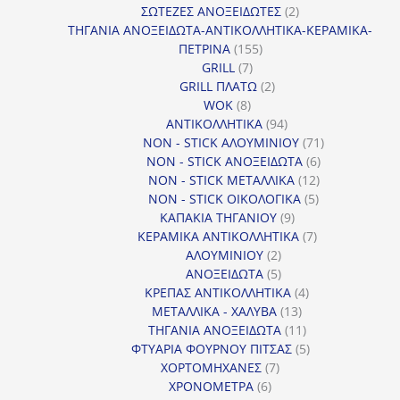
προϊόντα
2
ΣΩΤΕΖΕΣ ΑΝΟΞΕΙΔΩΤΕΣ
2
προϊόντα
ΤΗΓΑΝΙΑ ΑΝΟΞΕΙΔΩΤΑ-ΑΝΤΙΚΟΛΛΗΤΙΚΑ-ΚΕΡΑΜΙΚΑ-
155
ΠΕΤΡΙΝΑ
155
7
προϊόντα
GRILL
7
προϊόντα
2
GRILL ΠΛΑΤΩ
2
8
προϊόντα
WOK
8
προϊόντα
94
ΑΝΤΙΚΟΛΛΗΤΙΚΑ
94
προϊόντα
71
NON - STICK ΑΛΟΥΜΙΝΙΟΥ
71
6
προϊόντα
NON - STICK ΑΝΟΞΕΙΔΩΤΑ
6
12
προϊόντα
NON - STICK ΜΕΤΑΛΛΙΚΑ
12
5
προϊόντα
NON - STICK ΟΙΚΟΛΟΓΙΚΑ
5
9
προϊόντα
ΚΑΠΑΚΙΑ ΤΗΓΑΝΙΟΥ
9
προϊόντα
7
ΚΕΡΑΜΙΚΑ ΑΝΤΙΚΟΛΛΗΤΙΚΑ
7
2
προϊόντα
ΑΛΟΥΜΙΝΙΟΥ
2
προϊόντα
5
ΑΝΟΞΕΙΔΩΤΑ
5
προϊόντα
4
ΚΡΕΠΑΣ ΑΝΤΙΚΟΛΛΗΤΙΚΑ
4
13
προϊόντα
ΜΕΤΑΛΛΙΚΑ - ΧΑΛΥΒΑ
13
προϊόντα
11
ΤΗΓΑΝΙΑ ΑΝΟΞΕΙΔΩΤΑ
11
προϊόντα
5
ΦΤΥΑΡΙΑ ΦΟΥΡΝΟΥ ΠΙΤΣΑΣ
5
7
προϊόντα
ΧΟΡΤΟΜΗΧΑΝΕΣ
7
6
προϊόντα
ΧΡΟΝΟΜΕΤΡΑ
6