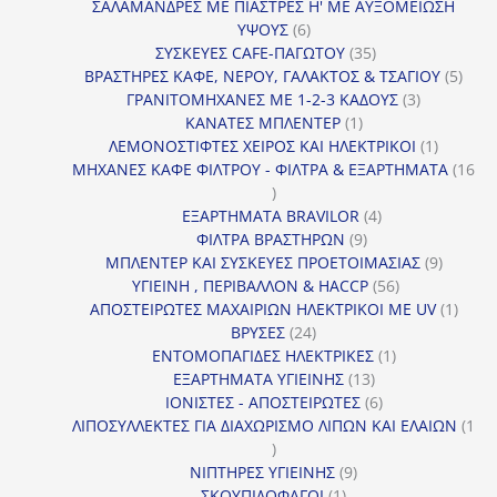
προϊόντα
ΣΑΛΑΜΑΝΔΡΕΣ ΜΕ ΠΙΑΣΤΡΕΣ Η' ΜΕ ΑΥΞΟΜΕΙΩΣΗ
6
ΥΨΟΥΣ
6
προϊόντα
35
ΣΥΣΚΕΥΕΣ CAFE-ΠΑΓΩΤΟΥ
35
προϊόντα
5
ΒΡΑΣΤΗΡΕΣ ΚΑΦΕ, ΝΕΡΟΥ, ΓΑΛΑΚΤΟΣ & ΤΣΑΓΙΟΥ
5
3
προϊ
ΓΡΑΝΙΤΟΜΗΧΑΝΕΣ ΜΕ 1-2-3 ΚΑΔΟΥΣ
3
1
προϊόντα
ΚΑΝΑΤΕΣ ΜΠΛΕΝΤΕΡ
1
προϊόν
1
ΛΕΜΟΝΟΣΤΙΦΤΕΣ ΧΕΙΡΟΣ ΚΑΙ ΗΛΕΚΤΡΙΚΟΙ
1
προϊόν
ΜΗΧΑΝΕΣ ΚΑΦΕ ΦΙΛΤΡΟΥ - ΦΙΛΤΡΑ & ΕΞΑΡΤΗΜΑΤΑ
16
16
προϊόντα
4
ΕΞΑΡΤΗΜΑΤΑ BRAVILOR
4
9
προϊόντα
ΦΙΛΤΡΑ ΒΡΑΣΤΗΡΩΝ
9
προϊόντα
9
ΜΠΛΕΝΤΕΡ ΚΑΙ ΣΥΣΚΕΥΕΣ ΠΡΟΕΤΟΙΜΑΣΙΑΣ
9
56
προϊόντ
ΥΓΙΕΙΝΗ , ΠΕΡΙΒΑΛΛΟΝ & HACCP
56
προϊόντα
1
ΑΠΟΣΤΕΙΡΩΤΕΣ ΜΑΧΑΙΡΙΩΝ ΗΛΕΚΤΡΙΚΟΙ ΜΕ UV
1
24
προϊό
ΒΡΥΣΕΣ
24
προϊόντα
1
ΕΝΤΟΜΟΠΑΓΙΔΕΣ ΗΛΕΚΤΡΙΚΕΣ
1
13
προϊόν
ΕΞΑΡΤΗΜΑΤΑ ΥΓΙΕΙΝΗΣ
13
προϊόντα
6
ΙΟΝΙΣΤΕΣ - ΑΠΟΣΤΕΙΡΩΤΕΣ
6
προϊόντα
ΛΙΠΟΣΥΛΛΕΚΤΕΣ ΓΙΑ ΔΙΑΧΩΡΙΣΜΟ ΛΙΠΩΝ ΚΑΙ ΕΛΑΙΩΝ
1
1
προϊόν
9
ΝΙΠΤΗΡΕΣ ΥΓΙΕΙΝΗΣ
9
1
προϊόντα
ΣΚΟΥΠΙΔΟΦΑΓΟΙ
1