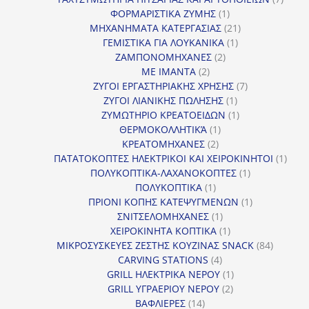
1
προϊό
ΦΟΡΜΑΡΙΣΤΙΚΑ ΖΥΜΗΣ
1
προϊόν
21
ΜΗΧΑΝΗΜΑΤΑ ΚΑΤΕΡΓΑΣΙΑΣ
21
1
προϊόντα
ΓΕΜΙΣΤΙΚΑ ΓΙΑ ΛΟΥΚΑΝΙΚΑ
1
2
προϊόν
ΖΑΜΠΟΝΟΜΗΧΑΝΕΣ
2
2
προϊόντα
ΜΕ ΙΜΑΝΤΑ
2
προϊόντα
7
ΖΥΓΟΙ ΕΡΓΑΣΤΗΡΙΑΚΗΣ ΧΡΗΣΗΣ
7
1
προϊόντα
ΖΥΓΟΙ ΛΙΑΝΙΚΗΣ ΠΩΛΗΣΗΣ
1
προϊόν
1
ΖΥΜΩΤΗΡΙΟ ΚΡΕΑΤΟΕΙΔΩΝ
1
1
προϊόν
ΘΕΡΜΟΚΟΛΛΗΤΙΚΆ
1
2
προϊόν
ΚΡΕΑΤΟΜΗΧΑΝΕΣ
2
προϊόντα
1
ΠΑΤΑΤΟΚΟΠΤΕΣ ΗΛΕΚΤΡΙΚΟΙ ΚΑΙ ΧΕΙΡΟΚΙΝΗΤΟΙ
1
1
προϊ
ΠΟΛΥΚΟΠΤΙΚΑ-ΛΑΧΑΝΟΚΟΠΤΕΣ
1
1
προϊόν
ΠΟΛΥΚΟΠΤΙΚΑ
1
προϊόν
1
ΠΡΙΟΝΙ ΚΟΠΗΣ ΚΑΤΕΨΥΓΜΕΝΩΝ
1
1
προϊόν
ΣΝΙΤΣΕΛΟΜΗΧΑΝΕΣ
1
προϊόν
1
ΧΕΙΡΟΚΙΝΗΤΑ ΚΟΠΤΙΚΑ
1
προϊόν
84
ΜΙΚΡΟΣΥΣΚΕΥΕΣ ΖΕΣΤΗΣ ΚΟΥΖΙΝΑΣ SNACK
84
4
προϊόντ
CARVING STATIONS
4
προϊόντα
1
GRILL ΗΛΕΚΤΡΙΚΑ ΝΕΡΟΥ
1
2
προϊόν
GRILL ΥΓΡΑΕΡΙΟΥ ΝΕΡΟΥ
2
14
προϊόντα
ΒΑΦΛΙΕΡΕΣ
14