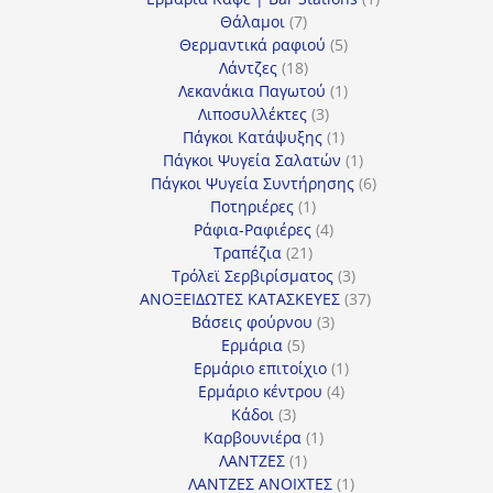
7
προϊόν
Θάλαμοι
7
προϊόντα
5
Θερμαντικά ραφιού
5
18
προϊόντα
Λάντζες
18
προϊόντα
1
Λεκανάκια Παγωτού
1
3
προϊόν
Λιποσυλλέκτες
3
προϊόντα
1
Πάγκοι Κατάψυξης
1
προϊόν
1
Πάγκοι Ψυγεία Σαλατών
1
προϊόν
6
Πάγκοι Ψυγεία Συντήρησης
6
1
προϊόντα
Ποτηριέρες
1
προϊόν
4
Ράφια-Ραφιέρες
4
21
προϊόντα
Τραπέζια
21
προϊόντα
3
Τρόλεϊ Σερβιρίσματος
3
προϊόντα
37
ΑΝΟΞΕΙΔΩΤΕΣ ΚΑΤΑΣΚΕΥΕΣ
37
3
προϊόντα
Βάσεις φούρνου
3
5
προϊόντα
Ερμάρια
5
προϊόντα
1
Ερμάριο επιτοίχιο
1
4
προϊόν
Ερμάριο κέντρου
4
3
προϊόντα
Κάδοι
3
προϊόντα
1
Καρβουνιέρα
1
1
προϊόν
ΛΑΝΤΖΕΣ
1
προϊόν
1
ΛΑΝΤΖΕΣ ΑΝΟΙΧΤΕΣ
1