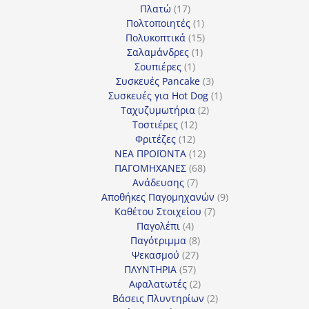
17
προϊόντα
Πλατώ
17
προϊόντα
1
Πολτοποιητές
1
προϊόν
15
Πολυκοπτικά
15
1
προϊόντα
Σαλαμάνδρες
1
1
προϊόν
Σουπιέρες
1
προϊόν
3
Συσκευές Pancake
3
προϊόντα
1
Συσκευές για Hot Dog
1
2
προϊόν
Ταχυζυμωτήρια
2
12
προϊόντα
Τοστιέρες
12
12
προϊόντα
Φριτέζες
12
προϊόντα
12
ΝΕΑ ΠΡΟΪΟΝΤΑ
12
προϊόντα
68
ΠΑΓΟΜΗΧΑΝΕΣ
68
7
προϊόντα
Ανάδευσης
7
προϊόντα
9
Αποθήκες Παγομηχανών
9
7
προϊόντα
Καθέτου Στοιχείου
7
4
προϊόντα
Παγολέπι
4
προϊόντα
8
Παγότριμμα
8
27
προϊόντα
Ψεκασμού
27
57
προϊόντα
ΠΛΥΝΤΗΡΙΑ
57
προϊόντα
2
Αφαλατωτές
2
προϊόντα
2
Βάσεις Πλυντηρίων
2