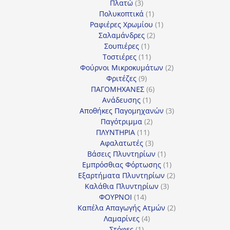
3
προϊόντα
Πλατώ
3
προϊόντα
1
Πολυκοπτικά
1
προϊόν
1
Ραφιέρες Χρωμίου
1
2
προϊόν
Σαλαμάνδρες
2
1
προϊόντα
Σουπιέρες
1
προϊόν
11
Τοστιέρες
11
προϊόντα
2
Φούρνοι Μικροκυμάτων
2
9
προϊόντα
Φριτέζες
9
προϊόντα
6
ΠΑΓΟΜΗΧΑΝΕΣ
6
1
προϊόντα
Ανάδευσης
1
προϊόν
3
Αποθήκες Παγομηχανών
3
2
προϊόντα
Παγότριμμα
2
11
προϊόντα
ΠΛΥΝΤΗΡΙΑ
11
προϊόντα
3
Αφαλατωτές
3
προϊόντα
1
Βάσεις Πλυντηρίων
1
προϊόν
1
Εμπρόσθιας Φόρτωσης
1
προϊόν
2
Εξαρτήματα Πλυντηρίων
2
3
προϊόντα
Καλάθια Πλυντηρίων
3
14
προϊόντα
ΦΟΥΡΝΟΙ
14
προϊόντα
2
Καπέλα Απαγωγής Ατμών
2
4
προϊόντα
Λαμαρίνες
4
1
προϊόντα
Στόφες
1