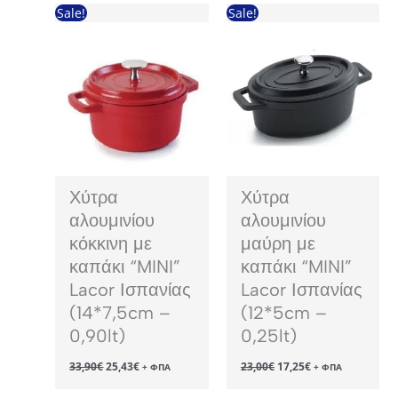
42,90€.
25,43€.
Sale!
Sale!
Χύτρα
Χύτρα
αλουμινίου
αλουμινίου
κόκκινη με
μαύρη με
καπάκι “MINI”
καπάκι “MINI”
Lacor Ισπανίας
Lacor Ισπανίας
(14*7,5cm –
(12*5cm –
0,90lt)
0,25lt)
Original
Η
Original
Η
33,90
€
25,43
€
23,00
€
17,25
€
+ ΦΠΑ
+ ΦΠΑ
price
τρέχουσα
price
τρέχουσα
was:
τιμή
was:
τιμή