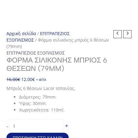
Αρχική σελίδα
/
ΕΠΙΤΡΑΠΕΖΙΟΣ
ΕΞΟΠΛΙΣΜΟΣ
/ Φόρμα σιλικόνης μπριός 6 θέσεων
(79mm)
ΕΠΙΤΡΑΠΕΖΙΟΣ ΕΞΟΠΛΙΣΜΟΣ
ΦΌΡΜΑ ΣΙΛΙΚΌΝΗΣ ΜΠΡΙΌΣ 6
ΘΈΣΕΩΝ (79MM)
Original
Η
16,00
€
12,00
€
+ ΦΠΑ
price
τρέχουσα
Μπριός 6 θέσεων Lacor Ισπανίας.
was:
τιμή
Διάμετρος: 79mm.
16,00€.
είναι:
Ύψος: 30mm.
12,00€.
Χωρητικότητα: 110ml.
Φόρμα
+
-
σιλικόνης
μπριός
ΠΡΟΣΘΉΚΗ ΣΤΟ ΚΑΛΆΘΙ