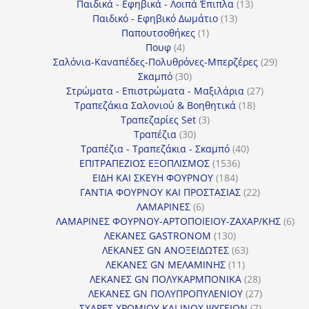
προϊόντα
13
Παιδικά - Εφηβικά - Λοιπά Έπιπλα
13
13
προϊόντα
Παιδικό - Εφηβικό Δωμάτιο
13
1
προϊόντα
Παπουτσοθήκες
1
4
προϊόν
Πουφ
4
προϊόντα
29
Σαλόνια-Καναπέδες-Πολυθρόνες-Μπερζέρες
29
30
προϊόν
Σκαμπό
30
προϊόντα
27
Στρώματα - Επιστρώματα - Μαξιλάρια
27
18
προϊόντα
Τραπεζάκια Σαλονιού & Βοηθητικά
18
3
προϊόντα
Τραπεζαρίες Set
3
30
προϊόντα
Τραπέζια
30
προϊόντα
40
Τραπέζια - Τραπεζάκια - Σκαμπό
40
1536
προϊόντα
ΕΠΙΤΡΑΠΕΖΙΟΣ ΕΞΟΠΛΙΣΜΟΣ
1536
184
προϊόντα
ΕΙΔΗ ΚΑΙ ΣΚΕΥΗ ΦΟΥΡΝΟΥ
184
προϊόντα
22
ΓΑΝΤΙΑ ΦΟΥΡΝΟΥ ΚΑΙ ΠΡΟΣΤΑΣΙΑΣ
22
6
προϊόντα
ΛΑΜΑΡΙΝΕΣ
6
προϊόντα
6
ΛΑΜΑΡΙΝΕΣ ΦΟΥΡΝΟΥ-ΑΡΤΟΠΟΙΕΙΟΥ-ΖΑΧΑΡ/ΚΗΣ
6
130
προ
ΛΕΚΑΝΕΣ GASTRONOM
130
προϊόντα
63
ΛΕΚΑΝΕΣ GN ΑΝΟΞΕΙΔΩΤΕΣ
63
11
προϊόντα
ΛΕΚΑΝΕΣ GN ΜΕΛΑΜΙΝΗΣ
11
προϊόντα
28
ΛΕΚΑΝΕΣ GN ΠΟΛΥΚΑΡΜΠΟΝΙΚΑ
28
προϊόντα
27
ΛΕΚΑΝΕΣ GN ΠΟΛΥΠΡΟΠΥΛΕΝΙΟΥ
27
7
προϊόντα
ΣΧΑΡΕΣ ΧΡΩΜΙΟΥ ΚΑΙ INOX ΨΥΓΕΙΩΝ
7