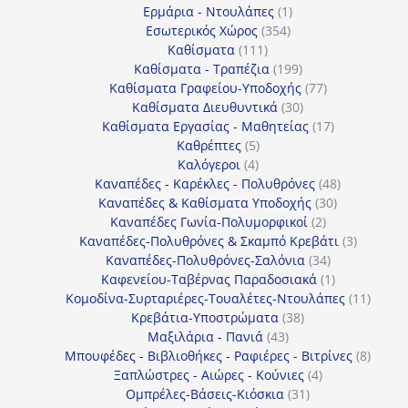
1
προϊόντα
Ερμάρια - Ντουλάπες
1
354
προϊόν
Εσωτερικός Χώρος
354
111
προϊόντα
Καθίσματα
111
προϊόντα
199
Καθίσματα - Τραπέζια
199
προϊόντα
77
Καθίσματα Γραφείου-Υποδοχής
77
30
προϊόντα
Καθίσματα Διευθυντικά
30
προϊόντα
17
Καθίσματα Εργασίας - Μαθητείας
17
5
προϊόντα
Καθρέπτες
5
4
προϊόντα
Καλόγεροι
4
προϊόντα
48
Καναπέδες - Καρέκλες - Πολυθρόνες
48
30
προϊόντα
Καναπέδες & Καθίσματα Υποδοχής
30
2
προϊόντα
Καναπέδες Γωνία-Πολυμορφικοί
2
προϊόντα
3
Καναπέδες-Πολυθρόνες & Σκαμπό Κρεβάτι
3
34
προϊόντ
Καναπέδες-Πολυθρόνες-Σαλόνια
34
προϊόντα
1
Καφενείου-Ταβέρνας Παραδοσιακά
1
προϊόν
11
Κομοδίνα-Συρταριέρες-Τουαλέτες-Ντουλάπες
11
38
προϊόν
Κρεβάτια-Υποστρώματα
38
43
προϊόντα
Μαξιλάρια - Πανιά
43
προϊόντα
8
Μπουφέδες - Βιβλιοθήκες - Ραφιέρες - Βιτρίνες
8
4
προϊό
Ξαπλώστρες - Αιώρες - Κούνιες
4
31
προϊόντα
Ομπρέλες-Βάσεις-Κιόσκια
31