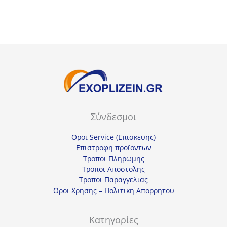
33,90€.
είναι:
23,00€.
είναι:
25,43€.
17,25€.
Σύνδεσμοι
Οροι Service (Επισκευης)
Επιστροφη προϊοντων
Τροποι Πληρωμης
Τροποι Αποστολης
Τροποι Παραγγελιας
Οροι Χρησης – Πολιτικη Απορρητου
Κατηγορίες