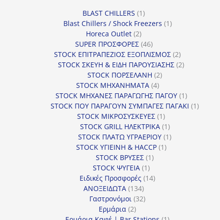
1
BLAST CHILLERS
1
προϊόν
1
Blast Chillers / Shock Freezers
1
2
προϊόν
Horeca Outlet
2
προϊόντα
46
SUPER ΠΡΟΣΦΟΡΕΣ
46
προϊόντα
2
STOCK ΕΠΙΤΡΑΠΕΖΙΟΣ ΕΞΟΠΛΙΣΜΟΣ
2
προϊόντα
2
STOCK ΣΚΕΥΗ & ΕΙΔΗ ΠΑΡΟΥΣΙΑΣΗΣ
2
2
προϊόντα
STOCK ΠΟΡΣΕΛΑΝΗ
2
4
προϊόντα
STOCK ΜΗΧΑΝΗΜΑΤΑ
4
προϊόντα
1
STOCK ΜΗΧΑΝΕΣ ΠΑΡΑΓΩΓΗΣ ΠΑΓΟΥ
1
προϊόν
1
STOCK ΠΟΥ ΠΑΡΑΓΟΥΝ ΣΥΜΠΑΓΕΣ ΠΑΓΑΚΙ
1
1
προϊόν
STOCK ΜΙΚΡΟΣΥΣΚΕΥΕΣ
1
προϊόν
1
STOCK GRILL ΗΛΕΚΤΡΙΚΑ
1
προϊόν
1
STOCK ΠΛΑΤΩ ΥΓΡΑΕΡΙΟΥ
1
1
προϊόν
STOCK ΥΓΙΕΙΝΗ & HACCP
1
1
προϊόν
STOCK ΒΡΥΣΕΣ
1
1
προϊόν
STOCK ΨΥΓΕΙΑ
1
προϊόν
14
Ειδικές Προσφορές
14
134
προϊόντα
ΑΝΟΞΕΙΔΩΤΑ
134
προϊόντα
32
Γαστρονόμοι
32
2
προϊόντα
Ερμάρια
2
προϊόντα
1
Ερμάρια Καφέ | Bar Stations
1