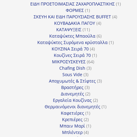
προϊόντα
1
ΕΙΔΗ ΠΡΟΕΤΟΙΜΑΣΙΑΣ ΖΑΧΑΡΟΠΛΑΣΤΙΚΗΣ
1
1
προϊόν
ΦΟΡΜΕΣ
1
προϊόν
4
ΣΚΕΥΗ ΚΑΙ ΕΙΔΗ ΠΑΡΟΥΣΙΑΣΗΣ BUFFET
4
4
προϊόντα
ΚΟΥΒΑΔΑΚΙΑ ΠΑΓΟΥ
4
11
προϊόντα
ΚΑΤΑΨΥΞΕΙΣ
11
προϊόντα
6
Καταψύκτες Μπαούλα
6
προϊόντα
1
Καταψύκτες Συρόμενα κρύσταλλα
1
4
προϊόν
ΚΟΥΖΙΝΑ Σειρά 70
4
προϊόντα
1
Κουζίνες Σειρά 70
1
64
προϊόν
ΜΙΚΡΟΣΥΣΚΕΥΕΣ
64
3
προϊόντα
Chafing Dish
3
3
προϊόντα
Sous Vide
3
προϊόντα
3
Αποχυμωτές & Στίφτες
3
3
προϊόντα
Βραστήρες
3
προϊόντα
2
Διανεμητές
2
προϊόντα
2
Εργαλεία Κουζίνας
2
προϊόντα
1
Θερμαινόμενοι διανεμητές
1
1
προϊόν
Καφετιέρες
1
2
προϊόν
Κρεπιέρες
2
προϊόντα
1
Μπαιν Μαρί
1
4
προϊόν
Μπλέντερ
4