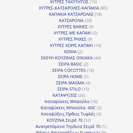
προϊόντα
15
ΧΥΤΡΕΣ ΤΑΧΥΤΗΤΟΣ
15
προϊόντα
80
ΧΥΤΡΕΣ-ΚΑΤΣΑΡΟΛΕΣ-ΚΑΠΑΚΙΑ
80
18
προϊόντα
ΚΑΠΑΚΙΑ ΚΑΤΣΑΡΟΛΑΣ
18
28
προϊόντα
ΚΑΤΣΑΡΟΛΙΑ
28
προϊόντα
9
ΧΥΤΡΕΣ ΒΑΘΙΕΣ
9
προϊόντα
2
ΧΥΤΡΕΣ ΜΕ ΚΑΠΑΚΙ
2
9
προϊόντα
ΧΥΤΡΕΣ ΡΗΧΕΣ
9
προϊόντα
14
ΧΥΤΡΕΣ ΧΩΡΙΣ ΚΑΠΑΚΙ
14
2
προϊόντα
ΧΩΝΙΑ
2
προϊόντα
44
ΣΚΕΥΗ ΚΟΥΖΙΝΑΣ ΟΙΚΙΑΚΑ
44
2
προϊόντα
ΣΕΙΡΑ BASIC
2
προϊόντα
18
ΣΕΙΡΑ COCOTTES
18
5
προϊόντα
ΣΕΙΡΑ HOME
5
προϊόντα
4
ΣΕΙΡΑ MAGMA
4
15
προϊόντα
ΣΕΙΡΑ STILO
15
26
προϊόντα
ΚΑΤΑΨΥΞΕΙΣ
26
προϊόντα
10
Καταψύκτες Μπαούλα
10
προϊόντα
2
Καταψύκτες Μπαούλα -60C
2
4
προϊόντα
Καταψύξεις Όρθιες Τυφλές
4
32
προϊόντα
ΚΟΥΖΙΝΑ Σειρά 70
32
προϊόντα
1
Ανατρεπόμενα Τηγάνια Σειρά 70
1
9
προϊόν
Βάσεις Επιτραπέζιων Συσκευών
9