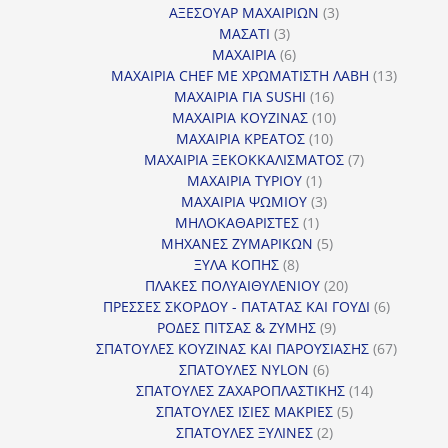
προϊόντα
3
ΑΞΕΣΟΥΑΡ ΜΑΧΑΙΡΙΩΝ
3
3
προϊόντα
ΜΑΣΑΤΙ
3
προϊόντα
6
ΜΑΧΑΙΡΙΑ
6
προϊόντα
13
ΜΑΧΑΙΡΙΑ CHEF ΜΕ ΧΡΩΜΑΤΙΣΤΗ ΛΑΒΗ
13
16
προϊόντ
ΜΑΧΑΙΡΙΑ ΓΙΑ SUSHI
16
προϊόντα
10
ΜΑΧΑΙΡΙΑ ΚΟΥΖΙΝΑΣ
10
10
προϊόντα
ΜΑΧΑΙΡΙΑ ΚΡΕΑΤΟΣ
10
προϊόντα
7
ΜΑΧΑΙΡΙΑ ΞΕΚΟΚΚΑΛΙΣΜΑΤΟΣ
7
1
προϊόντα
ΜΑΧΑΙΡΙΑ ΤΥΡΙΟΥ
1
προϊόν
3
ΜΑΧΑΙΡΙΑ ΨΩΜΙΟΥ
3
1
προϊόντα
ΜΗΛΟΚΑΘΑΡΙΣΤΕΣ
1
προϊόν
5
ΜΗΧΑΝΕΣ ΖΥΜΑΡΙΚΩΝ
5
8
προϊόντα
ΞΥΛΑ ΚΟΠΗΣ
8
προϊόντα
20
ΠΛΑΚΕΣ ΠΟΛΥΑΙΘΥΛΕΝΙΟΥ
20
προϊόντα
6
ΠΡΕΣΣΕΣ ΣΚΟΡΔΟΥ - ΠΑΤΑΤΑΣ ΚΑΙ ΓΟΥΔΙ
6
9
προϊόντα
ΡΟΔΕΣ ΠΙΤΣΑΣ & ΖΥΜΗΣ
9
προϊόντα
67
ΣΠΑΤΟΥΛΕΣ ΚΟΥΖΙΝΑΣ ΚΑΙ ΠΑΡΟΥΣΙΑΣΗΣ
67
6
προϊόντ
ΣΠΑΤΟΥΛΕΣ NYLON
6
προϊόντα
14
ΣΠΑΤΟΥΛΕΣ ΖΑΧΑΡΟΠΛΑΣΤΙΚΗΣ
14
5
προϊόντα
ΣΠΑΤΟΥΛΕΣ ΙΣΙΕΣ ΜΑΚΡΙΕΣ
5
2
προϊόντα
ΣΠΑΤΟΥΛΕΣ ΞΥΛΙΝΕΣ
2