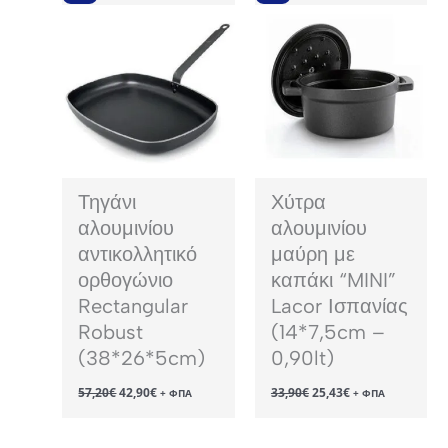
Τηγάνι
Χύτρα
αλουμινίου
αλουμινίου
αντικολλητικό
μαύρη με
ορθογώνιο
καπάκι “MINI”
Rectangular
Lacor Ισπανίας
Robust
(14*7,5cm –
(38*26*5cm)
0,90lt)
Original
Η
Original
Η
57,20
€
42,90
€
33,90
€
25,43
€
+ ΦΠΑ
+ ΦΠΑ
price
τρέχουσα
price
τρέχουσα
was:
τιμή
was:
τιμή
57,20€.
είναι:
33,90€.
είναι: