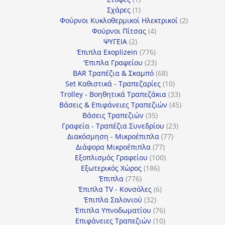
προϊόν
1
Σχάρες
1
προϊόν
2
Φούρνοι Κυκλοθερμικοί Ηλεκτρικοί
2
4
προϊόντα
Φούρνοι Πίτσας
4
2
προϊόντα
ΨΥΓΕΙΑ
2
προϊόντα
776
Έπιπλα Exoplizein
776
προϊόντα
23
'Επιπλα Γραφείου
23
προϊόντα
68
BAR Τραπέζια & Σκαμπό
68
προϊόντα
10
Set Καθιστικά - Τραπεζαρίες
10
προϊόντα
33
Trolley - Βοηθητικά Τραπεζάκια
33
προϊόντα
45
Βάσεις & Επιφάνειες Τραπεζιών
45
35
προϊόντα
Βάσεις Τραπεζιών
35
προϊόντα
23
Γραφεία - Τραπέζια Συνεδρίου
23
77
προϊόντα
Διακόσμηση - Μικροέπιπλα
77
77
προϊόντα
Διάφορα Μικροέπιπλα
77
προϊόντα
100
Εξοπλισμός Γραφείου
100
186
προϊόντα
Εξωτερικός Χώρος
186
776
προϊόντα
Έπιπλα
776
προϊόντα
6
Έπιπλα TV - Κονσόλες
6
32
προϊόντα
Έπιπλα Σαλονιού
32
προϊόντα
76
Έπιπλα Υπνοδωματίου
76
10
προϊόντα
Επιφάνειες Τραπεζιών
10