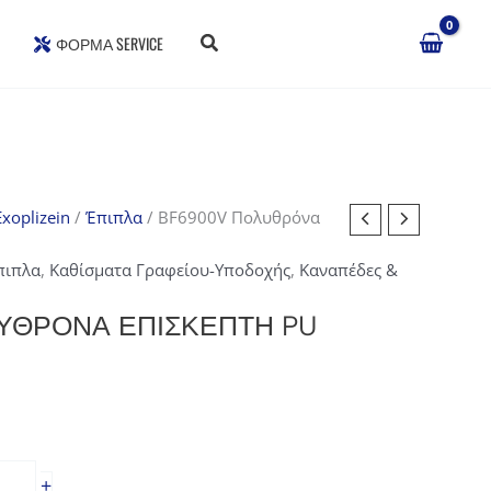
ΦΌΡΜΑ SERVICE
xoplizein
/
Έπιπλα
/ BF6900V Πολυθρόνα
πιπλα
,
Καθίσματα Γραφείου-Υποδοχής
,
Καναπέδες &
ΥΘΡΌΝΑ ΕΠΙΣΚΈΠΤΗ PU
+