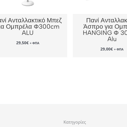
νί Ανταλλακτικό Μπεζ
Πανί Ανταλλακ
ια Ομπρέλα Φ300cm
Άσπρο για Ομ
ALU
HANGING Φ 3
Alu
29,50
€
+ ΦΠΑ
29,00
€
+ ΦΠΑ
Κατηγορίες