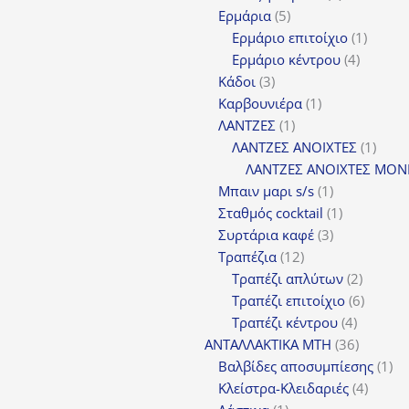
5
προϊόντα
Ερμάρια
5
προϊόντα
1
Ερμάριο επιτοίχιο
1
4
προϊόν
Ερμάριο κέντρου
4
3
προϊόντ
Κάδοι
3
προϊόντα
1
Καρβουνιέρα
1
1
προϊόν
ΛΑΝΤΖΕΣ
1
προϊόν
1
ΛΑΝΤΖΕΣ ΑΝΟΙΧΤΕΣ
1
προϊ
ΛΑΝΤΖΕΣ ΑΝΟΙΧΤΕΣ ΜΟΝ
1
Μπαιν μαρι s/s
1
προϊόν
1
Σταθμός cocktail
1
3
προϊόν
Συρτάρια καφέ
3
12
προϊόντα
Τραπέζια
12
προϊόντα
2
Τραπέζι απλύτων
2
προϊόν
6
Τραπέζι επιτοίχιο
6
4
προϊόν
Τραπέζι κέντρου
4
προϊόντ
36
ΑΝΤΑΛΛΑΚΤΙΚΑ MTH
36
προϊόντ
1
Βαλβίδες αποσυμπίεσης
1
4
πρ
Κλείστρα-Κλειδαριές
4