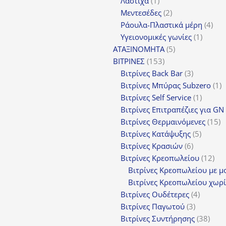
1
προϊόν
Λάστιχα
1
προϊόν
2
Μεντεσέδες
2
προϊόντα
4
Ράουλα-Πλαστικά μέρη
4
1
προ
Υγειονομικές γωνίες
1
5
προϊόν
ΑΤΑΞΙΝΟΜΗΤΑ
5
153
προϊόντα
ΒΙΤΡΙΝΕΣ
153
προϊόντα
3
Βιτρίνες Back Bar
3
προϊόντα
1
Βιτρίνες Mπύρας Subzero
1
1
π
Βιτρίνες Self Service
1
προϊόν
Βιτρίνες Επιτραπέζιες για GN
1
Βιτρίνες Θερμαινόμενες
15
5
π
Βιτρίνες Κατάψυξης
5
6
προϊόν
Βιτρίνες Κρασιών
6
προϊόντα
12
Βιτρίνες Κρεοπωλείου
12
προ
Βιτρίνες Κρεοπωλείου με μ
Βιτρίνες Κρεοπωλείου χωρί
4
Βιτρίνες Ουδέτερες
4
3
προϊόν
Βιτρίνες Παγωτού
3
προϊόντα
38
Βιτρίνες Συντήρησης
38