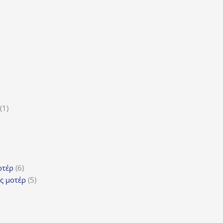
τα
ϊόντα
ροϊόν
1
1
5
προϊόν
ροϊόντα
τα
ϊόντα
6
οτέρ
6
προϊόντα
5
ς μοτέρ
5
προϊόντα
τα