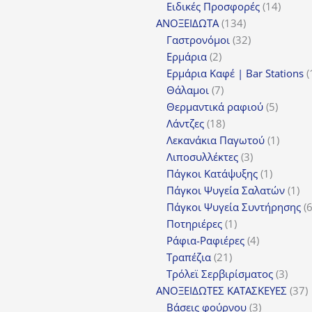
προϊόν
14
Ειδικές Προσφορές
14
134
προϊόν
ΑΝΟΞΕΙΔΩΤΑ
134
προϊόντα
32
Γαστρονόμοι
32
2
προϊόντα
Ερμάρια
2
προϊόντα
Ερμάρια Καφέ | Bar Stations
7
Θάλαμοι
7
προϊόντα
5
Θερμαντικά ραφιού
5
18
προϊόν
Λάντζες
18
προϊόντα
1
Λεκανάκια Παγωτού
1
3
προϊόν
Λιποσυλλέκτες
3
προϊόντα
1
Πάγκοι Κατάψυξης
1
προϊόν
1
Πάγκοι Ψυγεία Σαλατών
1
πρ
Πάγκοι Ψυγεία Συντήρησης
1
Ποτηριέρες
1
προϊόν
4
Ράφια-Ραφιέρες
4
21
προϊόντα
Τραπέζια
21
προϊόντα
3
Τρόλεϊ Σερβιρίσματος
3
προϊ
3
ΑΝΟΞΕΙΔΩΤΕΣ ΚΑΤΑΣΚΕΥΕΣ
37
3
π
Βάσεις φούρνου
3