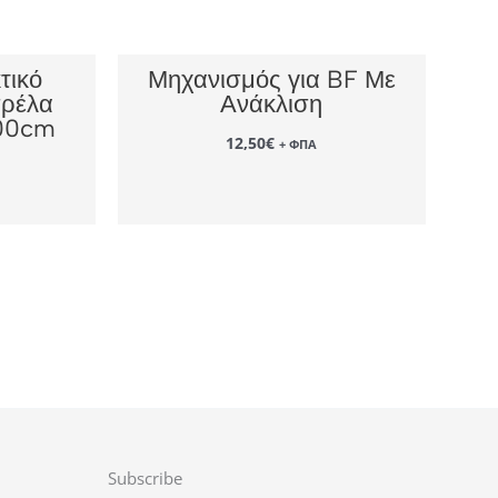
τικό
Μηχανισμός για BF Με
πρέλα
Ανάκλιση
00cm
12,50
€
+ ΦΠΑ
Subscribe