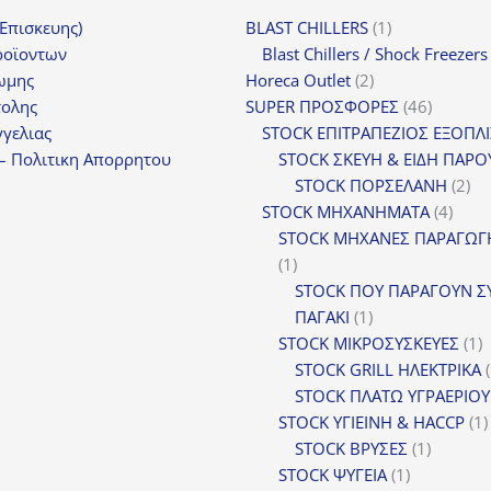
1
(Επισκευης)
BLAST CHILLERS
1
προϊόν
ροϊοντων
Blast Chillers / Shock Freezers
2
ωμης
Horeca Outlet
2
προϊόντα
46
τολης
SUPER ΠΡΟΣΦΟΡΕΣ
46
προϊόντ
γελιας
STOCK ΕΠΙΤΡΑΠΕΖΙΟΣ ΕΞΟΠΛ
– Πολιτικη Απορρητου
STOCK ΣΚΕΥΗ & ΕΙΔΗ ΠΑΡΟ
2
STOCK ΠΟΡΣΕΛΑΝΗ
2
4
πρ
STOCK ΜΗΧΑΝΗΜΑΤΑ
4
προϊ
STOCK ΜΗΧΑΝΕΣ ΠΑΡΑΓΩΓ
1
1
προϊόν
STOCK ΠΟΥ ΠΑΡΑΓΟΥΝ Σ
1
ΠΑΓΑΚΙ
1
προϊόν
1
STOCK ΜΙΚΡΟΣΥΣΚΕΥΕΣ
1
π
STOCK GRILL ΗΛΕΚΤΡΙΚΑ
STOCK ΠΛΑΤΩ ΥΓΡΑΕΡΙΟΥ
STOCK ΥΓΙΕΙΝΗ & HACCP
1
1
STOCK ΒΡΥΣΕΣ
1
1
προϊόν
STOCK ΨΥΓΕΙΑ
1