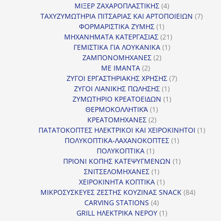
4
προϊ
ΜΙΞΕΡ ΖΑΧΑΡΟΠΛΑΣΤΙΚΗΣ
4
προϊόντα
7
ΤΑΧΥΖΥΜΩΤΗΡΙΑ ΠΙΤΣΑΡΙΑΣ ΚΑΙ ΑΡΤΟΠΟΙΕΙΩΝ
7
1
προϊό
ΦΟΡΜΑΡΙΣΤΙΚΑ ΖΥΜΗΣ
1
προϊόν
21
ΜΗΧΑΝΗΜΑΤΑ ΚΑΤΕΡΓΑΣΙΑΣ
21
1
προϊόντα
ΓΕΜΙΣΤΙΚΑ ΓΙΑ ΛΟΥΚΑΝΙΚΑ
1
2
προϊόν
ΖΑΜΠΟΝΟΜΗΧΑΝΕΣ
2
2
προϊόντα
ΜΕ ΙΜΑΝΤΑ
2
προϊόντα
7
ΖΥΓΟΙ ΕΡΓΑΣΤΗΡΙΑΚΗΣ ΧΡΗΣΗΣ
7
1
προϊόντα
ΖΥΓΟΙ ΛΙΑΝΙΚΗΣ ΠΩΛΗΣΗΣ
1
προϊόν
1
ΖΥΜΩΤΗΡΙΟ ΚΡΕΑΤΟΕΙΔΩΝ
1
1
προϊόν
ΘΕΡΜΟΚΟΛΛΗΤΙΚΆ
1
2
προϊόν
ΚΡΕΑΤΟΜΗΧΑΝΕΣ
2
προϊόντα
1
ΠΑΤΑΤΟΚΟΠΤΕΣ ΗΛΕΚΤΡΙΚΟΙ ΚΑΙ ΧΕΙΡΟΚΙΝΗΤΟΙ
1
1
προϊ
ΠΟΛΥΚΟΠΤΙΚΑ-ΛΑΧΑΝΟΚΟΠΤΕΣ
1
1
προϊόν
ΠΟΛΥΚΟΠΤΙΚΑ
1
προϊόν
1
ΠΡΙΟΝΙ ΚΟΠΗΣ ΚΑΤΕΨΥΓΜΕΝΩΝ
1
1
προϊόν
ΣΝΙΤΣΕΛΟΜΗΧΑΝΕΣ
1
προϊόν
1
ΧΕΙΡΟΚΙΝΗΤΑ ΚΟΠΤΙΚΑ
1
προϊόν
84
ΜΙΚΡΟΣΥΣΚΕΥΕΣ ΖΕΣΤΗΣ ΚΟΥΖΙΝΑΣ SNACK
84
4
προϊόντ
CARVING STATIONS
4
προϊόντα
1
GRILL ΗΛΕΚΤΡΙΚΑ ΝΕΡΟΥ
1