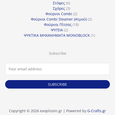
6
προϊόντα
Στόφες
6
προϊόντα
3
Σχάρες
3
προϊόντα
2
Φούρνοι Combi
2
προϊόντα
2
Φούρνοι Combi Steamer (Ατμού)
2
18
προϊόντα
Φούρνοι Πίτσας
18
2
προϊόντα
ΨΥΓΕΙΑ
2
προϊόντα
1
ΨΥΚΤΙΚΑ ΜΗΧΑΝΗΜΑΤΑ MONOBLOCK
1
προϊόν
Subscribe
SUBSCRIBE
Copyright © 2026 exoplizein.gr | Powered by
G-Crafts.gr