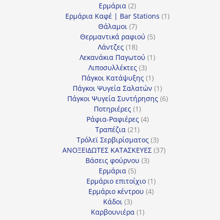
2
προϊόντα
Ερμάρια
2
προϊόντα
1
Ερμάρια Καφέ | Bar Stations
1
7
προϊόν
Θάλαμοι
7
προϊόντα
5
Θερμαντικά ραφιού
5
18
προϊόντα
Λάντζες
18
προϊόντα
1
Λεκανάκια Παγωτού
1
3
προϊόν
Λιποσυλλέκτες
3
προϊόντα
1
Πάγκοι Κατάψυξης
1
προϊόν
1
Πάγκοι Ψυγεία Σαλατών
1
προϊόν
6
Πάγκοι Ψυγεία Συντήρησης
6
1
προϊόντα
Ποτηριέρες
1
προϊόν
4
Ράφια-Ραφιέρες
4
21
προϊόντα
Τραπέζια
21
προϊόντα
3
Τρόλεϊ Σερβιρίσματος
3
προϊόντα
37
ΑΝΟΞΕΙΔΩΤΕΣ ΚΑΤΑΣΚΕΥΕΣ
37
3
προϊόντα
Βάσεις φούρνου
3
5
προϊόντα
Ερμάρια
5
προϊόντα
1
Ερμάριο επιτοίχιο
1
4
προϊόν
Ερμάριο κέντρου
4
3
προϊόντα
Κάδοι
3
προϊόντα
1
Καρβουνιέρα
1