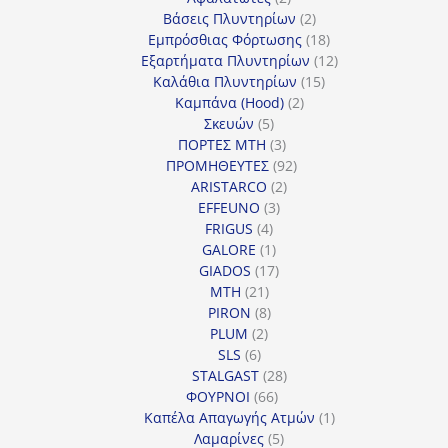
προϊόντα
2
Βάσεις Πλυντηρίων
2
προϊόντα
18
Εμπρόσθιας Φόρτωσης
18
προϊόντα
12
Εξαρτήματα Πλυντηρίων
12
15
προϊόντα
Καλάθια Πλυντηρίων
15
2
προϊόντα
Καμπάνα (Hood)
2
5
προϊόντα
Σκευών
5
προϊόντα
3
ΠΟΡΤΕΣ MTH
3
προϊόντα
92
ΠΡΟΜΗΘΕΥΤΕΣ
92
2
προϊόντα
ARISTARCO
2
3
προϊόντα
EFFEUNO
3
4
προϊόντα
FRIGUS
4
προϊόντα
1
GALORE
1
προϊόν
17
GIADOS
17
21
προϊόντα
MTH
21
προϊόντα
8
PIRON
8
2
προϊόντα
PLUM
2
6
προϊόντα
SLS
6
προϊόντα
28
STALGAST
28
66
προϊόντα
ΦΟΥΡΝΟΙ
66
προϊόντα
1
Καπέλα Απαγωγής Ατμών
1
5
προϊόν
Λαμαρίνες
5