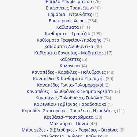
προϊόντα
76
Έπιπλα Υπνοδωματίου
76
10
προϊόντα
Επιφάνειες Τραπεζιών
10
1
προϊόντα
Ερμάρια - Ντουλάπες
1
354
προϊόν
Εσωτερικός Χώρος
354
111
προϊόντα
Καθίσματα
111
προϊόντα
199
Καθίσματα - Τραπέζια
199
προϊόντα
77
Καθίσματα Γραφείου-Υποδοχής
77
30
προϊόντα
Καθίσματα Διευθυντικά
30
προϊόντα
17
Καθίσματα Εργασίας - Μαθητείας
17
5
προϊόντα
Καθρέπτες
5
4
προϊόντα
Καλόγεροι
4
προϊόντα
48
Καναπέδες - Καρέκλες - Πολυθρόνες
48
30
προϊόντα
Καναπέδες & Καθίσματα Υποδοχής
30
2
προϊόντα
Καναπέδες Γωνία-Πολυμορφικοί
2
προϊόντα
3
Καναπέδες-Πολυθρόνες & Σκαμπό Κρεβάτι
3
34
προϊόντ
Καναπέδες-Πολυθρόνες-Σαλόνια
34
προϊόντα
1
Καφενείου-Ταβέρνας Παραδοσιακά
1
προϊόν
11
Κομοδίνα-Συρταριέρες-Τουαλέτες-Ντουλάπες
11
38
προϊόν
Κρεβάτια-Υποστρώματα
38
43
προϊόντα
Μαξιλάρια - Πανιά
43
προϊόντα
8
Μπουφέδες - Βιβλιοθήκες - Ραφιέρες - Βιτρίνες
8
4
προϊό
Ξαπλώστρες - Αιώρες - Κούνιες
4