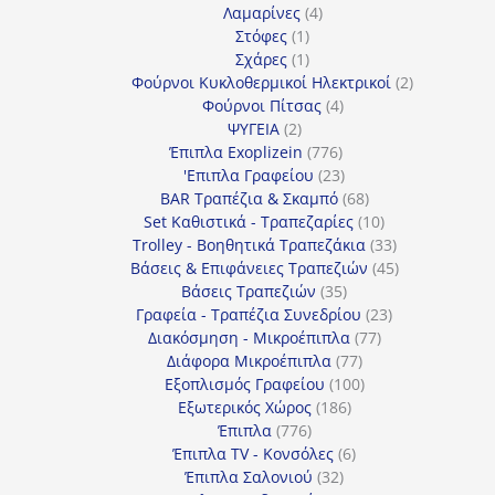
4
προϊόντα
Λαμαρίνες
4
1
προϊόντα
Στόφες
1
προϊόν
1
Σχάρες
1
προϊόν
2
Φούρνοι Κυκλοθερμικοί Ηλεκτρικοί
2
4
προϊόντα
Φούρνοι Πίτσας
4
2
προϊόντα
ΨΥΓΕΙΑ
2
προϊόντα
776
Έπιπλα Exoplizein
776
προϊόντα
23
'Επιπλα Γραφείου
23
προϊόντα
68
BAR Τραπέζια & Σκαμπό
68
προϊόντα
10
Set Καθιστικά - Τραπεζαρίες
10
προϊόντα
33
Trolley - Βοηθητικά Τραπεζάκια
33
προϊόντα
45
Βάσεις & Επιφάνειες Τραπεζιών
45
35
προϊόντα
Βάσεις Τραπεζιών
35
προϊόντα
23
Γραφεία - Τραπέζια Συνεδρίου
23
77
προϊόντα
Διακόσμηση - Μικροέπιπλα
77
77
προϊόντα
Διάφορα Μικροέπιπλα
77
προϊόντα
100
Εξοπλισμός Γραφείου
100
186
προϊόντα
Εξωτερικός Χώρος
186
776
προϊόντα
Έπιπλα
776
προϊόντα
6
Έπιπλα TV - Κονσόλες
6
32
προϊόντα
Έπιπλα Σαλονιού
32