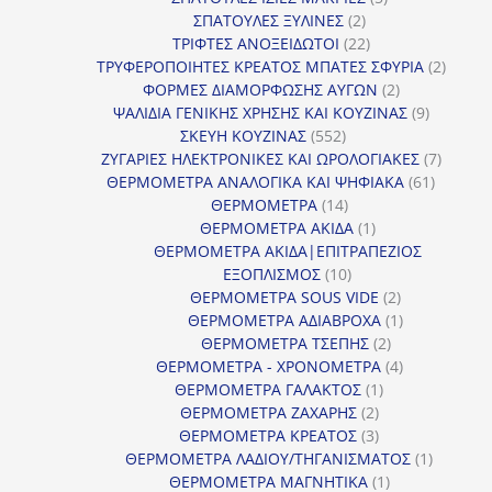
2
προϊόντα
ΣΠΑΤΟΥΛΕΣ ΞΥΛΙΝΕΣ
2
προϊόντα
22
ΤΡΙΦΤΕΣ ΑΝΟΞΕΙΔΩΤΟΙ
22
προϊόντα
2
ΤΡΥΦΕΡΟΠΟΙΗΤΕΣ ΚΡΕΑΤΟΣ ΜΠΑΤΕΣ ΣΦΥΡΙΑ
2
2
προϊόν
ΦΟΡΜΕΣ ΔΙΑΜΟΡΦΩΣΗΣ ΑΥΓΩΝ
2
προϊόντα
9
ΨΑΛΙΔΙΑ ΓΕΝΙΚΗΣ ΧΡΗΣΗΣ ΚΑΙ ΚΟΥΖΙΝΑΣ
9
552
προϊόντα
ΣΚΕΥΗ ΚΟΥΖΙΝΑΣ
552
προϊόντα
7
ΖΥΓΑΡΙΕΣ ΗΛΕΚΤΡΟΝΙΚΕΣ ΚΑΙ ΩΡΟΛΟΓΙΑΚΕΣ
7
61
προϊόν
ΘΕΡΜΟΜΕΤΡΑ ΑΝΑΛΟΓΙΚΑ ΚΑΙ ΨΗΦΙΑΚΑ
61
14
προϊόντ
ΘΕΡΜΟΜΕΤΡΑ
14
προϊόντα
1
ΘΕΡΜΟΜΕΤΡΑ ΑΚΙΔΑ
1
προϊόν
ΘΕΡΜΟΜΕΤΡΑ ΑΚΙΔΑ|ΕΠΙΤΡΑΠΕΖΙΟΣ
10
ΕΞΟΠΛΙΣΜΟΣ
10
προϊόντα
2
ΘΕΡΜΟΜΕΤΡΑ SOUS VIDE
2
προϊόντα
1
ΘΕΡΜΟΜΕΤΡΑ ΑΔΙΑΒΡΟΧΑ
1
2
προϊόν
ΘΕΡΜΟΜΕΤΡΑ ΤΣΕΠΗΣ
2
προϊόντα
4
ΘΕΡΜΟΜΕΤΡΑ - ΧΡΟΝΟΜΕΤΡΑ
4
1
προϊόντα
ΘΕΡΜΟΜΕΤΡΑ ΓΑΛΑΚΤΟΣ
1
2
προϊόν
ΘΕΡΜΟΜΕΤΡΑ ΖΑΧΑΡΗΣ
2
προϊόντα
3
ΘΕΡΜΟΜΕΤΡΑ ΚΡΕΑΤΟΣ
3
προϊόντα
1
ΘΕΡΜΟΜΕΤΡΑ ΛΑΔΙΟΥ/ΤΗΓΑΝΙΣΜΑΤΟΣ
1
1
προϊόν
ΘΕΡΜΟΜΕΤΡΑ ΜΑΓΝΗΤΙΚΑ
1