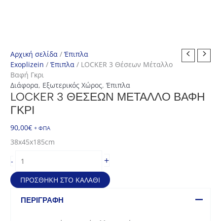
Αρχική σελίδα
/
Έπιπλα
Exoplizein
/
Έπιπλα
/ LOCKER 3 Θέσεων Μέταλλο
Βαφή Γκρι
Διάφορα
,
Εξωτερικός Χώρος
,
Έπιπλα
LOCKER 3 ΘΈΣΕΩΝ ΜΈΤΑΛΛΟ ΒΑΦΉ
ΓΚΡΙ
90,00
€
+ ΦΠΑ
38x45x185cm
LOCKER
+
-
3
Θέσεων
ΠΡΟΣΘΉΚΗ ΣΤΟ ΚΑΛΆΘΙ
Μέταλλο
Βαφή
ΠΕΡΙΓΡΑΦΉ
Γκρι
ποσότητα