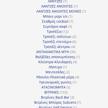
1
προϊόν
ΛΑΝΤΖΕΣ
1
προϊόν
1
ΛΑΝΤΖΕΣ ΑΝΟΙΧΤΕΣ
1
προϊόν
1
ΛΑΝΤΖΕΣ ΑΝΟΙΧΤΕΣ ΜΟΝΕΣ
1
1
προϊόν
Μπαιν μαρι s/s
1
προϊόν
1
Σταθμός cocktail
1
3
προϊόν
Συρτάρια καφέ
3
12
προϊόντα
Τραπέζια
12
προϊόντα
2
Τραπέζι απλύτων
2
προϊόντα
6
Τραπέζι επιτοίχιο
6
4
προϊόντα
Τραπέζι κέντρου
4
προϊόντα
36
ΑΝΤΑΛΛΑΚΤΙΚΑ MTH
36
προϊόντα
1
Βαλβίδες αποσυμπίεσης
1
4
προϊόν
Κλείστρα-Κλειδαριές
4
1
προϊόντα
Λάστιχα
1
προϊόν
2
Μεντεσέδες
2
προϊόντα
4
Ράουλα-Πλαστικά μέρη
4
1
προϊόντα
Υγειονομικές γωνίες
1
5
προϊόν
ΑΤΑΞΙΝΟΜΗΤΑ
5
153
προϊόντα
ΒΙΤΡΙΝΕΣ
153
προϊόντα
3
Βιτρίνες Back Bar
3
προϊόντα
1
Βιτρίνες Mπύρας Subzero
1
1
προϊόν
Βιτρίνες Self Service
1