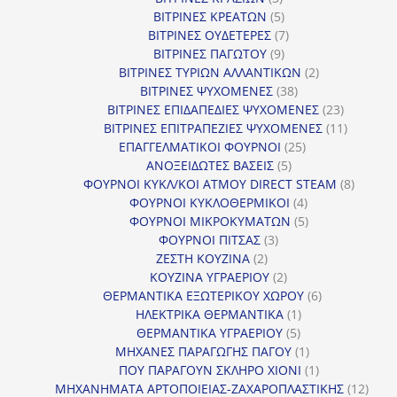
προϊόντα
5
ΒΙΤΡΙΝΕΣ ΚΡΕΑΤΩΝ
5
προϊόντα
7
ΒΙΤΡΙΝΕΣ ΟΥΔΕΤΕΡΕΣ
7
9
προϊόντα
ΒΙΤΡΙΝΕΣ ΠΑΓΩΤΟΥ
9
προϊόντα
2
ΒΙΤΡΙΝΕΣ ΤΥΡΙΩΝ ΑΛΛΑΝΤΙΚΩΝ
2
38
προϊόντα
ΒΙΤΡΙΝΕΣ ΨΥΧΟΜΕΝΕΣ
38
προϊόντα
23
ΒΙΤΡΙΝΕΣ ΕΠΙΔΑΠΕΔΙΕΣ ΨΥΧΟΜΕΝΕΣ
23
προϊόντα
11
ΒΙΤΡΙΝΕΣ ΕΠΙΤΡΑΠΕΖΙΕΣ ΨΥΧΟΜΕΝΕΣ
11
25
προϊόντ
ΕΠΑΓΓΕΛΜΑΤΙΚΟΙ ΦΟΥΡΝΟΙ
25
5
προϊόντα
ΑΝΟΞΕΙΔΩΤΕΣ ΒΑΣΕΙΣ
5
προϊόντα
8
ΦΟΥΡΝΟΙ ΚΥΚΛ/ΚΟΙ ΑΤΜΟΥ DIRECT STEAM
8
4
προϊόν
ΦΟΥΡΝΟΙ ΚΥΚΛΟΘΕΡΜΙΚΟΙ
4
προϊόντα
5
ΦΟΥΡΝΟΙ ΜΙΚΡΟΚΥΜΑΤΩΝ
5
3
προϊόντα
ΦΟΥΡΝΟΙ ΠΙΤΣΑΣ
3
2
προϊόντα
ΖΕΣΤΗ ΚΟΥΖΙΝΑ
2
προϊόντα
2
ΚΟΥΖΙΝΑ ΥΓΡΑΕΡΙΟΥ
2
προϊόντα
6
ΘΕΡΜΑΝΤΙΚΑ ΕΞΩΤΕΡΙΚΟΥ ΧΩΡΟΥ
6
1
προϊόντα
ΗΛΕΚΤΡΙΚΑ ΘΕΡΜΑΝΤΙΚΑ
1
5
προϊόν
ΘΕΡΜΑΝΤΙΚΑ ΥΓΡΑΕΡΙΟΥ
5
προϊόντα
1
ΜΗΧΑΝΕΣ ΠΑΡΑΓΩΓΗΣ ΠΑΓΟΥ
1
προϊόν
1
ΠΟΥ ΠΑΡΑΓΟΥΝ ΣΚΛΗΡΟ ΧΙΟΝΙ
1
προϊόν
12
ΜΗΧΑΝΗΜΑΤΑ ΑΡΤΟΠΟΙΕΙΑΣ-ΖΑΧΑΡΟΠΛΑΣΤΙΚΗΣ
12