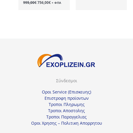
Original
Η
995,00
€
756,00
€
+ ΦΠΑ
70,00€.
είναι:
price
τρέχουσα
57,00€.
was:
τιμή
995,00€.
είναι:
756,00€.
Σύνδεσμοι
Οροι Service (Επισκευης)
Επιστροφη προϊοντων
Τροποι Πληρωμης
Τροποι Αποστολης
Τροποι Παραγγελιας
Οροι Χρησης – Πολιτικη Απορρητου