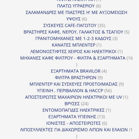
6
προϊόν
ΠΛΑΤΩ ΥΓΡΑΕΡΙΟΥ
6
προϊόντα
ΣΑΛΑΜΑΝΔΡΕΣ ΜΕ ΠΙΑΣΤΡΕΣ Η' ΜΕ ΑΥΞΟΜΕΙΩΣΗ
6
ΥΨΟΥΣ
6
προϊόντα
35
ΣΥΣΚΕΥΕΣ CAFE-ΠΑΓΩΤΟΥ
35
προϊόντα
5
ΒΡΑΣΤΗΡΕΣ ΚΑΦΕ, ΝΕΡΟΥ, ΓΑΛΑΚΤΟΣ & ΤΣΑΓΙΟΥ
5
3
προϊ
ΓΡΑΝΙΤΟΜΗΧΑΝΕΣ ΜΕ 1-2-3 ΚΑΔΟΥΣ
3
1
προϊόντα
ΚΑΝΑΤΕΣ ΜΠΛΕΝΤΕΡ
1
προϊόν
1
ΛΕΜΟΝΟΣΤΙΦΤΕΣ ΧΕΙΡΟΣ ΚΑΙ ΗΛΕΚΤΡΙΚΟΙ
1
προϊόν
ΜΗΧΑΝΕΣ ΚΑΦΕ ΦΙΛΤΡΟΥ - ΦΙΛΤΡΑ & ΕΞΑΡΤΗΜΑΤΑ
16
16
προϊόντα
4
ΕΞΑΡΤΗΜΑΤΑ BRAVILOR
4
9
προϊόντα
ΦΙΛΤΡΑ ΒΡΑΣΤΗΡΩΝ
9
προϊόντα
9
ΜΠΛΕΝΤΕΡ ΚΑΙ ΣΥΣΚΕΥΕΣ ΠΡΟΕΤΟΙΜΑΣΙΑΣ
9
56
προϊόντ
ΥΓΙΕΙΝΗ , ΠΕΡΙΒΑΛΛΟΝ & HACCP
56
προϊόντα
1
ΑΠΟΣΤΕΙΡΩΤΕΣ ΜΑΧΑΙΡΙΩΝ ΗΛΕΚΤΡΙΚΟΙ ΜΕ UV
1
24
προϊό
ΒΡΥΣΕΣ
24
προϊόντα
1
ΕΝΤΟΜΟΠΑΓΙΔΕΣ ΗΛΕΚΤΡΙΚΕΣ
1
13
προϊόν
ΕΞΑΡΤΗΜΑΤΑ ΥΓΙΕΙΝΗΣ
13
προϊόντα
6
ΙΟΝΙΣΤΕΣ - ΑΠΟΣΤΕΙΡΩΤΕΣ
6
προϊόντα
ΛΙΠΟΣΥΛΛΕΚΤΕΣ ΓΙΑ ΔΙΑΧΩΡΙΣΜΟ ΛΙΠΩΝ ΚΑΙ ΕΛΑΙΩΝ
1
1