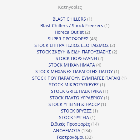
Κατηγορίες
1
BLAST CHILLERS
1
προϊόν
1
Blast Chillers / Shock Freezers
1
2
προϊόν
Horeca Outlet
2
προϊόντα
46
SUPER ΠΡΟΣΦΟΡΕΣ
46
προϊόντα
2
STOCK ΕΠΙΤΡΑΠΕΖΙΟΣ ΕΞΟΠΛΙΣΜΟΣ
2
προϊόντα
2
STOCK ΣΚΕΥΗ & ΕΙΔΗ ΠΑΡΟΥΣΙΑΣΗΣ
2
2
προϊόντα
STOCK ΠΟΡΣΕΛΑΝΗ
2
4
προϊόντα
STOCK ΜΗΧΑΝΗΜΑΤΑ
4
προϊόντα
1
STOCK ΜΗΧΑΝΕΣ ΠΑΡΑΓΩΓΗΣ ΠΑΓΟΥ
1
προϊόν
1
STOCK ΠΟΥ ΠΑΡΑΓΟΥΝ ΣΥΜΠΑΓΕΣ ΠΑΓΑΚΙ
1
1
προϊόν
STOCK ΜΙΚΡΟΣΥΣΚΕΥΕΣ
1
προϊόν
1
STOCK GRILL ΗΛΕΚΤΡΙΚΑ
1
προϊόν
1
STOCK ΠΛΑΤΩ ΥΓΡΑΕΡΙΟΥ
1
1
προϊόν
STOCK ΥΓΙΕΙΝΗ & HACCP
1
1
προϊόν
STOCK ΒΡΥΣΕΣ
1
1
προϊόν
STOCK ΨΥΓΕΙΑ
1
προϊόν
14
Ειδικές Προσφορές
14
134
προϊόντα
ΑΝΟΞΕΙΔΩΤΑ
134
προϊόντα
32
Γαστρονόμοι
32