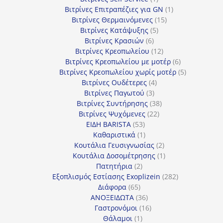
προϊόν
1
Βιτρίνες Επιτραπέζιες για GN
1
15
προϊόν
Βιτρίνες Θερμαινόμενες
15
5
προϊόντα
Βιτρίνες Κατάψυξης
5
6
προϊόντα
Βιτρίνες Κρασιών
6
προϊόντα
12
Βιτρίνες Κρεοπωλείου
12
προϊόντα
6
Βιτρίνες Κρεοπωλείου με μοτέρ
6
προϊόντα
5
Βιτρίνες Κρεοπωλείου χωρίς μοτέρ
5
4
προϊόντα
Βιτρίνες Ουδέτερες
4
3
προϊόντα
Βιτρίνες Παγωτού
3
προϊόντα
38
Βιτρίνες Συντήρησης
38
22
προϊόντα
Βιτρίνες Ψυχόμενες
22
53
προϊόντα
ΕΙΔΗ BARISTA
53
προϊόντα
1
Καθαριστικά
1
προϊόν
2
Κουτάλια Γευσιγνωσίας
2
προϊόντα
1
Κουτάλια Δοσομέτρησης
1
2
προϊόν
Πατητήρια
2
προϊόντα
282
Εξοπλισμός Εστίασης Exoplizein
282
65
προϊόντα
Διάφορα
65
προϊόντα
36
ΑΝΟΞΕΙΔΩΤΑ
36
προϊόντα
16
Γαστρονόμοι
16
1
προϊόντα
Θάλαμοι
1