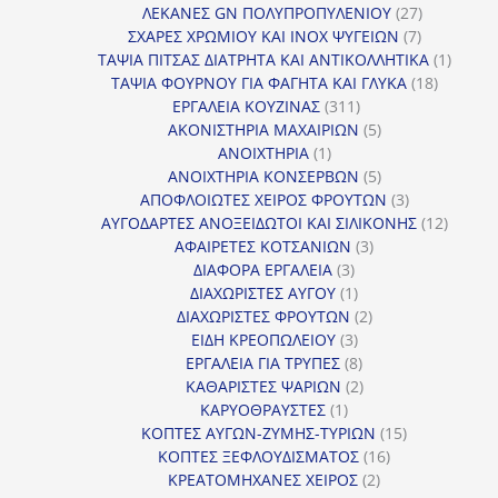
προϊόντα
27
ΛΕΚΑΝΕΣ GN ΠΟΛΥΠΡΟΠΥΛΕΝΙΟΥ
27
7
προϊόντα
ΣΧΑΡΕΣ ΧΡΩΜΙΟΥ ΚΑΙ INOX ΨΥΓΕΙΩΝ
7
προϊόντα
1
ΤΑΨΙΑ ΠΙΤΣΑΣ ΔΙΑΤΡΗΤΑ ΚΑΙ ΑΝΤΙΚΟΛΛΗΤΙΚΑ
1
18
προϊόν
ΤΑΨΙΑ ΦΟΥΡΝΟΥ ΓΙΑ ΦΑΓΗΤΑ ΚΑΙ ΓΛΥΚΑ
18
311
προϊόντ
ΕΡΓΑΛΕΙΑ ΚΟΥΖΙΝΑΣ
311
προϊόντα
5
ΑΚΟΝΙΣΤΗΡΙΑ ΜΑΧΑΙΡΙΩΝ
5
1
προϊόντα
ΑΝΟΙΧΤΗΡΙΑ
1
προϊόν
5
ΑΝΟΙΧΤΗΡΙΑ ΚΟΝΣΕΡΒΩΝ
5
προϊόντα
3
ΑΠΟΦΛΟΙΩΤΕΣ ΧΕΙΡΟΣ ΦΡΟΥΤΩΝ
3
προϊόντα
12
ΑΥΓΟΔΑΡΤΕΣ ΑΝΟΞΕΙΔΩΤΟΙ ΚΑΙ ΣΙΛΙΚΟΝΗΣ
12
3
προϊόν
ΑΦΑΙΡΕΤΕΣ ΚΟΤΣΑΝΙΩΝ
3
3
προϊόντα
ΔΙΑΦΟΡΑ ΕΡΓΑΛΕΙΑ
3
προϊόντα
1
ΔΙΑΧΩΡΙΣΤΕΣ ΑΥΓΟΥ
1
προϊόν
2
ΔΙΑΧΩΡΙΣΤΕΣ ΦΡΟΥΤΩΝ
2
3
προϊόντα
ΕΙΔΗ ΚΡΕΟΠΩΛΕΙΟΥ
3
προϊόντα
8
ΕΡΓΑΛΕΙΑ ΓΙΑ ΤΡΥΠΕΣ
8
προϊόντα
2
ΚΑΘΑΡΙΣΤΕΣ ΨΑΡΙΩΝ
2
1
προϊόντα
ΚΑΡΥΟΘΡΑΥΣΤΕΣ
1
προϊόν
15
ΚΟΠΤΕΣ ΑΥΓΩΝ-ΖΥΜΗΣ-ΤΥΡΙΩΝ
15
16
προϊόντα
ΚΟΠΤΕΣ ΞΕΦΛΟΥΔΙΣΜΑΤΟΣ
16
2
προϊόντα
ΚΡΕΑΤΟΜΗΧΑΝΕΣ ΧΕΙΡΟΣ
2