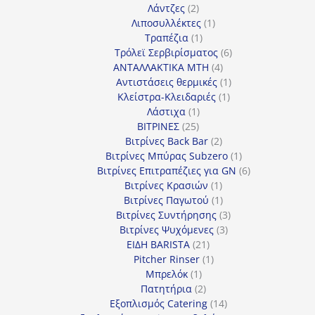
2
προϊόν
Λάντζες
2
προϊόντα
1
Λιποσυλλέκτες
1
1
προϊόν
Τραπέζια
1
προϊόν
6
Τρόλεϊ Σερβιρίσματος
6
4
προϊόντα
ΑΝΤΑΛΛΑΚΤΙΚΑ MTH
4
προϊόντα
1
Αντιστάσεις θερμικές
1
1
προϊόν
Κλείστρα-Κλειδαριές
1
1
προϊόν
Λάστιχα
1
25
προϊόν
ΒΙΤΡΙΝΕΣ
25
προϊόντα
2
Βιτρίνες Back Bar
2
προϊόντα
1
Βιτρίνες Mπύρας Subzero
1
προϊόν
6
Βιτρίνες Επιτραπέζιες για GN
6
1
προϊόντα
Βιτρίνες Κρασιών
1
προϊόν
1
Βιτρίνες Παγωτού
1
προϊόν
3
Βιτρίνες Συντήρησης
3
3
προϊόντα
Βιτρίνες Ψυχόμενες
3
21
προϊόντα
ΕΙΔΗ BARISTA
21
προϊόντα
1
Pitcher Rinser
1
1
προϊόν
Μπρελόκ
1
προϊόν
2
Πατητήρια
2
προϊόντα
14
Εξοπλισμός Catering
14