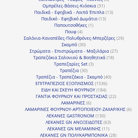
31
προϊόντα
Ομπρέλες-Βάσεις-Κιόσκια
31
προϊόντα
13
Παιδικά - Εφηβικά - Λοιπά Έπιπλα
13
13
προϊόντα
Παιδικό - Εφηβικό Δωμάτιο
13
1
προϊόντα
Παπουτσοθήκες
1
4
προϊόν
Πουφ
4
προϊόντα
29
Σαλόνια-Καναπέδες-Πολυθρόνες-Μπερζέρες
29
30
προϊόν
Σκαμπό
30
προϊόντα
27
Στρώματα - Επιστρώματα - Μαξιλάρια
27
18
προϊόντα
Τραπεζάκια Σαλονιού & Βοηθητικά
18
3
προϊόντα
Τραπεζαρίες Set
3
30
προϊόντα
Τραπέζια
30
προϊόντα
40
Τραπέζια - Τραπεζάκια - Σκαμπό
40
1536
προϊόντα
ΕΠΙΤΡΑΠΕΖΙΟΣ ΕΞΟΠΛΙΣΜΟΣ
1536
184
προϊόντα
ΕΙΔΗ ΚΑΙ ΣΚΕΥΗ ΦΟΥΡΝΟΥ
184
προϊόντα
22
ΓΑΝΤΙΑ ΦΟΥΡΝΟΥ ΚΑΙ ΠΡΟΣΤΑΣΙΑΣ
22
6
προϊόντα
ΛΑΜΑΡΙΝΕΣ
6
προϊόντα
6
ΛΑΜΑΡΙΝΕΣ ΦΟΥΡΝΟΥ-ΑΡΤΟΠΟΙΕΙΟΥ-ΖΑΧΑΡ/ΚΗΣ
6
130
προ
ΛΕΚΑΝΕΣ GASTRONOM
130
προϊόντα
63
ΛΕΚΑΝΕΣ GN ΑΝΟΞΕΙΔΩΤΕΣ
63
11
προϊόντα
ΛΕΚΑΝΕΣ GN ΜΕΛΑΜΙΝΗΣ
11
προϊόντα
28
ΛΕΚΑΝΕΣ GN ΠΟΛΥΚΑΡΜΠΟΝΙΚΑ
28