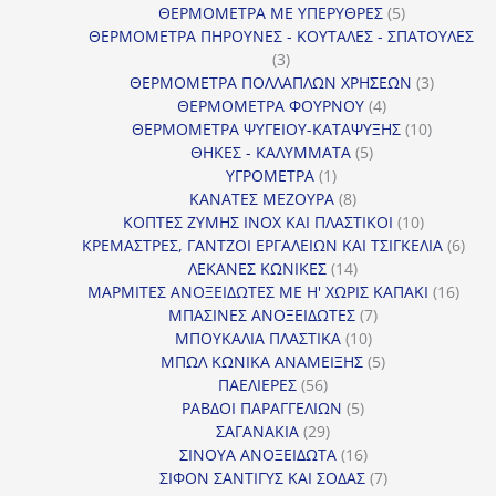
προϊόν
5
ΘΕΡΜΟΜΕΤΡΑ ΜΕ ΥΠΕΡΥΘΡΕΣ
5
προϊόντα
ΘΕΡΜΟΜΕΤΡΑ ΠΗΡΟΥΝΕΣ - ΚΟΥΤΑΛΕΣ - ΣΠΑΤΟΥΛΕΣ
3
3
προϊόντα
3
ΘΕΡΜΟΜΕΤΡΑ ΠΟΛΛΑΠΛΩΝ ΧΡΗΣΕΩΝ
3
4
προϊόντ
ΘΕΡΜΟΜΕΤΡΑ ΦΟΥΡΝΟΥ
4
προϊόντα
10
ΘΕΡΜΟΜΕΤΡΑ ΨΥΓΕΙΟΥ-ΚΑΤΑΨΥΞΗΣ
10
5
προϊόντα
ΘΗΚΕΣ - ΚΑΛΥΜΜΑΤΑ
5
1
προϊόντα
ΥΓΡΟΜΕΤΡΑ
1
προϊόν
8
ΚΑΝΑΤΕΣ ΜΕΖΟΥΡΑ
8
προϊόντα
10
ΚΟΠΤΕΣ ΖΥΜΗΣ INOX ΚΑΙ ΠΛΑΣΤΙΚΟΙ
10
προϊόντα
6
ΚΡΕΜΑΣΤΡΕΣ, ΓΑΝΤΖΟΙ ΕΡΓΑΛΕΙΩΝ ΚΑΙ ΤΣΙΓΚΕΛΙΑ
6
14
προϊ
ΛΕΚΑΝΕΣ ΚΩΝΙΚΕΣ
14
προϊόντα
16
ΜΑΡΜΙΤΕΣ ΑΝΟΞΕΙΔΩΤΕΣ ΜΕ Η' ΧΩΡΙΣ ΚΑΠΑΚΙ
16
7
προϊ
ΜΠΑΣΙΝΕΣ ΑΝΟΞΕΙΔΩΤΕΣ
7
10
προϊόντα
ΜΠΟΥΚΑΛΙΑ ΠΛΑΣΤΙΚΑ
10
προϊόντα
5
ΜΠΩΛ ΚΩΝΙΚΑ ΑΝΑΜΕΙΞΗΣ
5
56
προϊόντα
ΠΑΕΛΙΕΡΕΣ
56
προϊόντα
5
ΡΑΒΔΟΙ ΠΑΡΑΓΓΕΛΙΩΝ
5
29
προϊόντα
ΣΑΓΑΝΑΚΙΑ
29
προϊόντα
16
ΣΙΝΟΥΑ ΑΝΟΞΕΙΔΩΤΑ
16
προϊόντα
7
ΣΙΦΟΝ ΣΑΝΤΙΓΥΣ ΚΑΙ ΣΟΔΑΣ
7