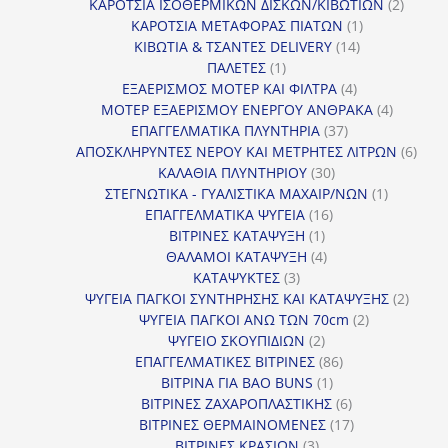
προϊόντα
2
ΚΑΡΟΤΣΙΑ ΙΣΟΘΕΡΜΙΚΩΝ ΔΙΣΚΩΝ/ΚΙΒΩΤΙΩΝ
2
1
προϊόν
ΚΑΡΟΤΣΙΑ ΜΕΤΑΦΟΡΑΣ ΠΙΑΤΩΝ
1
14
προϊόν
ΚΙΒΩΤΙΑ & ΤΣΑΝΤΕΣ DELIVERY
14
1
προϊόντα
ΠΑΛΕΤΕΣ
1
προϊόν
4
ΕΞΑΕΡΙΣΜΟΣ ΜΟΤΕΡ ΚΑΙ ΦΙΛΤΡΑ
4
προϊόντα
4
ΜΟΤΕΡ ΕΞΑΕΡΙΣΜΟΥ ΕΝΕΡΓΟΥ ΑΝΘΡΑΚΑ
4
37
προϊόντ
ΕΠΑΓΓΕΛΜΑΤΙΚΑ ΠΛΥΝΤΗΡΙΑ
37
προϊόντα
6
ΑΠΟΣΚΛΗΡΥΝΤΕΣ ΝΕΡΟΥ ΚΑΙ ΜΕΤΡΗΤΕΣ ΛΙΤΡΩΝ
6
30
προϊ
ΚΑΛΑΘΙΑ ΠΛΥΝΤΗΡΙΟΥ
30
προϊόντα
1
ΣΤΕΓΝΩΤΙΚΑ - ΓΥΑΛΙΣΤΙΚΑ ΜΑΧΑΙΡ/ΝΩΝ
1
16
προϊόν
ΕΠΑΓΓΕΛΜΑΤΙΚΑ ΨΥΓΕΙΑ
16
1
προϊόντα
ΒΙΤΡΙΝΕΣ ΚΑΤΑΨΥΞΗ
1
προϊόν
4
ΘΑΛΑΜΟΙ ΚΑΤΑΨΥΞΗ
4
3
προϊόντα
ΚΑΤΑΨΥΚΤΕΣ
3
προϊόντα
2
ΨΥΓΕΙΑ ΠΑΓΚΟΙ ΣΥΝΤΗΡΗΣΗΣ ΚΑΙ ΚΑΤΑΨΥΞΗΣ
2
2
προϊό
ΨΥΓΕΙΑ ΠΑΓΚΟΙ ΑΝΩ ΤΩΝ 70cm
2
2
προϊόντα
ΨΥΓΕΙΟ ΣΚΟΥΠΙΔΙΩΝ
2
προϊόντα
86
ΕΠΑΓΓΕΛΜΑΤΙΚΕΣ ΒΙΤΡΙΝΕΣ
86
1
προϊόντα
ΒΙΤΡΙΝΑ ΓΙΑ BAO BUNS
1
προϊόν
6
ΒΙΤΡΙΝΕΣ ΖΑΧΑΡΟΠΛΑΣΤΙΚΗΣ
6
προϊόντα
17
ΒΙΤΡΙΝΕΣ ΘΕΡΜΑΙΝΟΜΕΝΕΣ
17
3
προϊόντα
ΒΙΤΡΙΝΕΣ ΚΡΑΣΙΩΝ
3