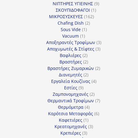
προϊόν
9
ΝΙΠΤΗΡΕΣ ΥΓΙΕΙΝΗΣ
9
1
προϊόντα
ΣΚΟΥΠΙΔΟΦΑΓΟΙ
1
162
προϊόν
ΜΙΚΡΟΣΥΣΚΕΥΕΣ
162
2
προϊόντα
Chafing Dish
2
1
προϊόντα
Sous Vide
1
1
προϊόν
Vacuum
1
προϊόν
3
Αποξηραντές Τροφίμων
3
3
προϊόντα
Αποχυμωτές & Στίφτες
3
2
προϊόντα
Βαφλιέρες
2
προϊόντα
2
Βραστήρες
2
προϊόντα
2
Βραστήρες Ζυμαρικών
2
2
προϊόντα
Διανεμητές
2
προϊόντα
4
Εργαλεία Κουζίνας
4
9
προϊόντα
Εστίες
9
προϊόντα
2
Ζαμπονομηχανές
2
προϊόντα
7
Θερμαντικά Τροφίμων
7
4
προϊόντα
Θερμόμετρα
4
προϊόντα
6
Καρότσια Μεταφοράς
6
1
προϊόντα
Καφετιέρες
1
προϊόν
3
Κρεατομηχανές
3
3
προϊόντα
Κρεπιέρες
3