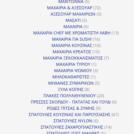
5
προϊόντα
ΜΑΝΤΟΛΙΝΑ
5
προϊόντα
72
ΜΑΧΑΙΡΙΑ & ΑΞΕΣΟΥΑΡ
72
προϊόντα
3
ΑΞΕΣΟΥΑΡ ΜΑΧΑΙΡΙΩΝ
3
3
προϊόντα
ΜΑΣΑΤΙ
3
προϊόντα
6
ΜΑΧΑΙΡΙΑ
6
προϊόντα
13
ΜΑΧΑΙΡΙΑ CHEF ΜΕ ΧΡΩΜΑΤΙΣΤΗ ΛΑΒΗ
13
16
προϊόντ
ΜΑΧΑΙΡΙΑ ΓΙΑ SUSHI
16
προϊόντα
10
ΜΑΧΑΙΡΙΑ ΚΟΥΖΙΝΑΣ
10
10
προϊόντα
ΜΑΧΑΙΡΙΑ ΚΡΕΑΤΟΣ
10
προϊόντα
7
ΜΑΧΑΙΡΙΑ ΞΕΚΟΚΚΑΛΙΣΜΑΤΟΣ
7
1
προϊόντα
ΜΑΧΑΙΡΙΑ ΤΥΡΙΟΥ
1
προϊόν
3
ΜΑΧΑΙΡΙΑ ΨΩΜΙΟΥ
3
1
προϊόντα
ΜΗΛΟΚΑΘΑΡΙΣΤΕΣ
1
προϊόν
5
ΜΗΧΑΝΕΣ ΖΥΜΑΡΙΚΩΝ
5
8
προϊόντα
ΞΥΛΑ ΚΟΠΗΣ
8
προϊόντα
20
ΠΛΑΚΕΣ ΠΟΛΥΑΙΘΥΛΕΝΙΟΥ
20
προϊόντα
6
ΠΡΕΣΣΕΣ ΣΚΟΡΔΟΥ - ΠΑΤΑΤΑΣ ΚΑΙ ΓΟΥΔΙ
6
9
προϊόντα
ΡΟΔΕΣ ΠΙΤΣΑΣ & ΖΥΜΗΣ
9
προϊόντα
67
ΣΠΑΤΟΥΛΕΣ ΚΟΥΖΙΝΑΣ ΚΑΙ ΠΑΡΟΥΣΙΑΣΗΣ
67
6
προϊόντ
ΣΠΑΤΟΥΛΕΣ NYLON
6
προϊόντα
14
ΣΠΑΤΟΥΛΕΣ ΖΑΧΑΡΟΠΛΑΣΤΙΚΗΣ
14
5
προϊόντα
ΣΠΑΤΟΥΛΕΣ ΙΣΙΕΣ ΜΑΚΡΙΕΣ
5