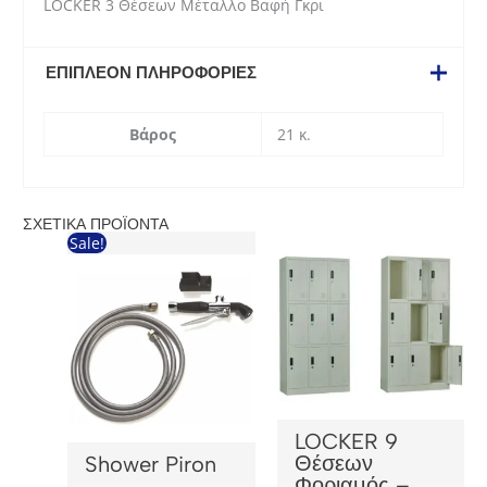
LOCKER 3 Θέσεων Μέταλλο Βαφή Γκρι
ΕΠΙΠΛΈΟΝ ΠΛΗΡΟΦΟΡΊΕΣ
Βάρος
21 κ.
ΣΧΕΤΙΚΆ ΠΡΟΪΌΝΤΑ
Sale!
LOCKER 9
Θέσεων
Shower Piron
Φοριαμός –