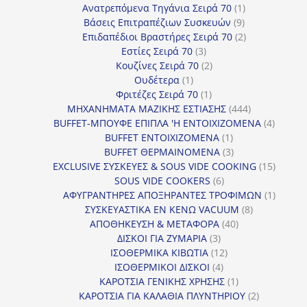
προϊόντα
1
Ανατρεπόμενα Τηγάνια Σειρά 70
1
9
προϊόν
Βάσεις Επιτραπέζιων Συσκευών
9
προϊόντα
2
Επιδαπέδιοι Βραστήρες Σειρά 70
2
3
προϊόντα
Εστίες Σειρά 70
3
προϊόντα
2
Κουζίνες Σειρά 70
2
1
προϊόντα
Ουδέτερα
1
προϊόν
1
Φριτέζες Σειρά 70
1
προϊόν
444
ΜΗΧΑΝΗΜΑΤΑ ΜΑΖΙΚΗΣ ΕΣΤΙΑΣΗΣ
444
προϊόντα
4
BUFFET-ΜΠΟΥΦΕ ΕΠΙΠΛΑ 'Η ΕΝΤΟΙΧΙΖΟΜΕΝΑ
4
1
προϊόν
BUFFET ΕΝΤΟΙΧΙΖΟΜΕΝΑ
1
προϊόν
3
BUFFET ΘΕΡΜΑΙΝΟΜΕΝΑ
3
προϊόντα
15
EXCLUSIVE ΣΥΣΚΕΥΕΣ & SOUS VIDE COOKING
15
6
προϊόν
SOUS VIDE COOKERS
6
προϊόντα
1
ΑΦΥΓΡΑΝΤΗΡΕΣ ΑΠΟΞΗΡΑΝΤΕΣ ΤΡΟΦΙΜΩΝ
1
8
προϊόν
ΣΥΣΚΕΥΑΣΤΙΚΑ ΕΝ ΚΕΝΩ VACUUM
8
40
προϊόντα
ΑΠΟΘΗΚΕΥΣΗ & ΜΕΤΑΦΟΡΑ
40
3
προϊόντα
ΔΙΣΚΟΙ ΓΙΑ ΖΥΜΑΡΙΑ
3
προϊόντα
12
ΙΣΟΘΕΡΜΙΚΑ ΚΙΒΩΤΙΑ
12
4
προϊόντα
ΙΣΟΘΕΡΜΙΚΟΙ ΔΙΣΚΟΙ
4
προϊόντα
1
ΚΑΡΟΤΣΙΑ ΓΕΝΙΚΗΣ ΧΡΗΣΗΣ
1
προϊόν
2
ΚΑΡΟΤΣΙΑ ΓΙΑ ΚΑΛΑΘΙΑ ΠΛΥΝΤΗΡΙΟΥ
2