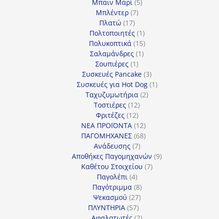
προϊόντα
5
Μπαιν Μαρί
5
7
προϊόντα
Μπλέντερ
7
17
προϊόντα
Πλατώ
17
προϊόντα
1
Πολτοποιητές
1
προϊόν
15
Πολυκοπτικά
15
1
προϊόντα
Σαλαμάνδρες
1
1
προϊόν
Σουπιέρες
1
προϊόν
3
Συσκευές Pancake
3
προϊόντα
1
Συσκευές για Hot Dog
1
2
προϊόν
Ταχυζυμωτήρια
2
12
προϊόντα
Τοστιέρες
12
12
προϊόντα
Φριτέζες
12
προϊόντα
12
ΝΕΑ ΠΡΟΪΟΝΤΑ
12
προϊόντα
68
ΠΑΓΟΜΗΧΑΝΕΣ
68
7
προϊόντα
Ανάδευσης
7
προϊόντα
9
Αποθήκες Παγομηχανών
9
7
προϊόντα
Καθέτου Στοιχείου
7
4
προϊόντα
Παγολέπι
4
προϊόντα
8
Παγότριμμα
8
27
προϊόντα
Ψεκασμού
27
57
προϊόντα
ΠΛΥΝΤΗΡΙΑ
57
προϊόντα
2
Αφαλατωτές
2