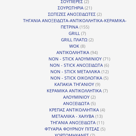
2
προϊόντα
ΣΟΥΠΙΕΡΕΣ
2
προϊόντα
21
ΣΟΥΡΩΤΗΡΙΑ
21
προϊόντα
2
ΣΩΤΕΖΕΣ ΑΝΟΞΕΙΔΩΤΕΣ
2
προϊόντα
ΤΗΓΑΝΙΑ ΑΝΟΞΕΙΔΩΤΑ-ΑΝΤΙΚΟΛΛΗΤΙΚΑ-ΚΕΡΑΜΙΚΑ-
155
ΠΕΤΡΙΝΑ
155
7
προϊόντα
GRILL
7
προϊόντα
2
GRILL ΠΛΑΤΩ
2
8
προϊόντα
WOK
8
προϊόντα
94
ΑΝΤΙΚΟΛΛΗΤΙΚΑ
94
προϊόντα
71
NON - STICK ΑΛΟΥΜΙΝΙΟΥ
71
6
προϊόντα
NON - STICK ΑΝΟΞΕΙΔΩΤΑ
6
12
προϊόντα
NON - STICK ΜΕΤΑΛΛΙΚΑ
12
5
προϊόντα
NON - STICK ΟΙΚΟΛΟΓΙΚΑ
5
9
προϊόντα
ΚΑΠΑΚΙΑ ΤΗΓΑΝΙΟΥ
9
προϊόντα
7
ΚΕΡΑΜΙΚΑ ΑΝΤΙΚΟΛΛΗΤΙΚΑ
7
2
προϊόντα
ΑΛΟΥΜΙΝΙΟΥ
2
προϊόντα
5
ΑΝΟΞΕΙΔΩΤΑ
5
προϊόντα
4
ΚΡΕΠΑΣ ΑΝΤΙΚΟΛΛΗΤΙΚΑ
4
13
προϊόντα
ΜΕΤΑΛΛΙΚΑ - ΧΑΛΥΒΑ
13
προϊόντα
11
ΤΗΓΑΝΙΑ ΑΝΟΞΕΙΔΩΤΑ
11
προϊόντα
5
ΦΤΥΑΡΙΑ ΦΟΥΡΝΟΥ ΠΙΤΣΑΣ
5
7
προϊόντα
ΧΟΡΤΟΜΗΧΑΝΕΣ
7