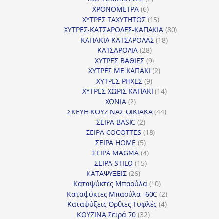
6
προϊόντα
ΧΡΟΝΟΜΕΤΡΑ
6
προϊόντα
15
ΧΥΤΡΕΣ ΤΑΧΥΤΗΤΟΣ
15
προϊόντα
80
ΧΥΤΡΕΣ-ΚΑΤΣΑΡΟΛΕΣ-ΚΑΠΑΚΙΑ
80
18
προϊόντα
ΚΑΠΑΚΙΑ ΚΑΤΣΑΡΟΛΑΣ
18
28
προϊόντα
ΚΑΤΣΑΡΟΛΙΑ
28
προϊόντα
9
ΧΥΤΡΕΣ ΒΑΘΙΕΣ
9
προϊόντα
2
ΧΥΤΡΕΣ ΜΕ ΚΑΠΑΚΙ
2
9
προϊόντα
ΧΥΤΡΕΣ ΡΗΧΕΣ
9
προϊόντα
14
ΧΥΤΡΕΣ ΧΩΡΙΣ ΚΑΠΑΚΙ
14
2
προϊόντα
ΧΩΝΙΑ
2
προϊόντα
44
ΣΚΕΥΗ ΚΟΥΖΙΝΑΣ ΟΙΚΙΑΚΑ
44
2
προϊόντα
ΣΕΙΡΑ BASIC
2
προϊόντα
18
ΣΕΙΡΑ COCOTTES
18
5
προϊόντα
ΣΕΙΡΑ HOME
5
προϊόντα
4
ΣΕΙΡΑ MAGMA
4
15
προϊόντα
ΣΕΙΡΑ STILO
15
26
προϊόντα
ΚΑΤΑΨΥΞΕΙΣ
26
προϊόντα
10
Καταψύκτες Μπαούλα
10
προϊόντα
2
Καταψύκτες Μπαούλα -60C
2
4
προϊόντα
Καταψύξεις Όρθιες Τυφλές
4
32
προϊόντα
ΚΟΥΖΙΝΑ Σειρά 70
32