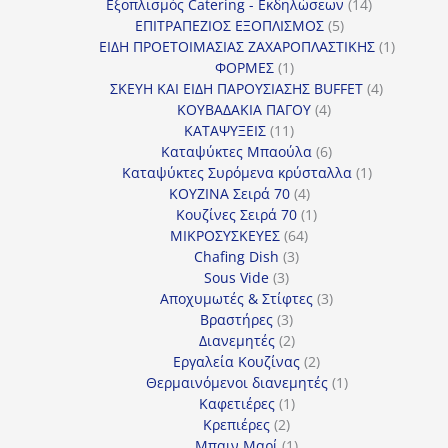
προϊόντα
14
Εξοπλισμός Catering - Εκδηλώσεων
14
5
προϊόντα
ΕΠΙΤΡΑΠΕΖΙΟΣ ΕΞΟΠΛΙΣΜΟΣ
5
προϊόντα
1
ΕΙΔΗ ΠΡΟΕΤΟΙΜΑΣΙΑΣ ΖΑΧΑΡΟΠΛΑΣΤΙΚΗΣ
1
1
προϊόν
ΦΟΡΜΕΣ
1
προϊόν
4
ΣΚΕΥΗ ΚΑΙ ΕΙΔΗ ΠΑΡΟΥΣΙΑΣΗΣ BUFFET
4
4
προϊόντα
ΚΟΥΒΑΔΑΚΙΑ ΠΑΓΟΥ
4
11
προϊόντα
ΚΑΤΑΨΥΞΕΙΣ
11
προϊόντα
6
Καταψύκτες Μπαούλα
6
προϊόντα
1
Καταψύκτες Συρόμενα κρύσταλλα
1
4
προϊόν
ΚΟΥΖΙΝΑ Σειρά 70
4
προϊόντα
1
Κουζίνες Σειρά 70
1
64
προϊόν
ΜΙΚΡΟΣΥΣΚΕΥΕΣ
64
3
προϊόντα
Chafing Dish
3
3
προϊόντα
Sous Vide
3
προϊόντα
3
Αποχυμωτές & Στίφτες
3
3
προϊόντα
Βραστήρες
3
προϊόντα
2
Διανεμητές
2
προϊόντα
2
Εργαλεία Κουζίνας
2
προϊόντα
1
Θερμαινόμενοι διανεμητές
1
1
προϊόν
Καφετιέρες
1
2
προϊόν
Κρεπιέρες
2
προϊόντα
1
Μπαιν Μαρί
1