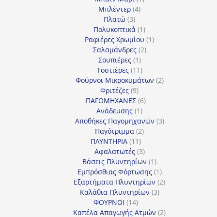
4
προϊόν
Μπλέντερ
4
3
προϊόντα
Πλατώ
3
προϊόντα
1
Πολυκοπτικά
1
προϊόν
1
Ραφιέρες Χρωμίου
1
2
προϊόν
Σαλαμάνδρες
2
1
προϊόντα
Σουπιέρες
1
προϊόν
11
Τοστιέρες
11
προϊόντα
2
Φούρνοι Μικροκυμάτων
2
9
προϊόντα
Φριτέζες
9
προϊόντα
6
ΠΑΓΟΜΗΧΑΝΕΣ
6
1
προϊόντα
Ανάδευσης
1
προϊόν
3
Αποθήκες Παγομηχανών
3
2
προϊόντα
Παγότριμμα
2
11
προϊόντα
ΠΛΥΝΤΗΡΙΑ
11
προϊόντα
3
Αφαλατωτές
3
προϊόντα
1
Βάσεις Πλυντηρίων
1
προϊόν
1
Εμπρόσθιας Φόρτωσης
1
προϊόν
2
Εξαρτήματα Πλυντηρίων
2
3
προϊόντα
Καλάθια Πλυντηρίων
3
14
προϊόντα
ΦΟΥΡΝΟΙ
14
προϊόντα
2
Καπέλα Απαγωγής Ατμών
2