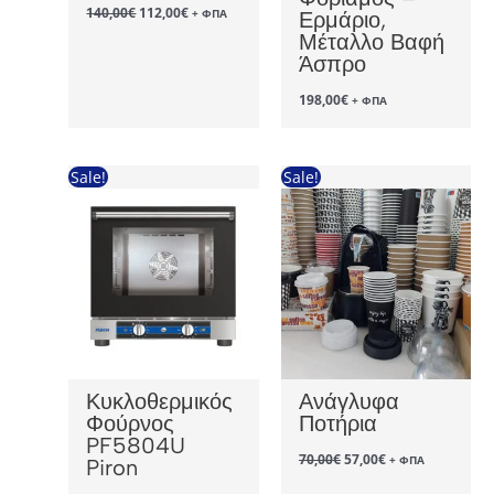
Original
Η
140,00
€
112,00
€
+ ΦΠΑ
Ερμάριο,
price
τρέχουσα
Μέταλλο Βαφή
was:
τιμή
140,00€.
είναι:
Άσπρο
112,00€.
198,00
€
+ ΦΠΑ
Sale!
Sale!
Κυκλοθερμικός
Ανάγλυφα
Φούρνος
Ποτήρια
PF5804U
Original
Η
70,00
€
57,00
€
+ ΦΠΑ
Piron
price
τρέχουσα
was:
τιμή