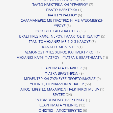
προϊόντα
7
ΠΛΑΤΩ ΗΛΕΚΤΡΙΚΑ ΚΑΙ ΥΓΡΑΕΡΙΟΥ
7
1
προϊόντα
ΠΛΑΤΩ ΗΛΕΚΤΡΙΚΑ
1
6
προϊόν
ΠΛΑΤΩ ΥΓΡΑΕΡΙΟΥ
6
προϊόντα
ΣΑΛΑΜΑΝΔΡΕΣ ΜΕ ΠΙΑΣΤΡΕΣ Η' ΜΕ ΑΥΞΟΜΕΙΩΣΗ
6
ΥΨΟΥΣ
6
προϊόντα
35
ΣΥΣΚΕΥΕΣ CAFE-ΠΑΓΩΤΟΥ
35
προϊόντα
5
ΒΡΑΣΤΗΡΕΣ ΚΑΦΕ, ΝΕΡΟΥ, ΓΑΛΑΚΤΟΣ & ΤΣΑΓΙΟΥ
5
3
προϊ
ΓΡΑΝΙΤΟΜΗΧΑΝΕΣ ΜΕ 1-2-3 ΚΑΔΟΥΣ
3
1
προϊόντα
ΚΑΝΑΤΕΣ ΜΠΛΕΝΤΕΡ
1
προϊόν
1
ΛΕΜΟΝΟΣΤΙΦΤΕΣ ΧΕΙΡΟΣ ΚΑΙ ΗΛΕΚΤΡΙΚΟΙ
1
προϊόν
ΜΗΧΑΝΕΣ ΚΑΦΕ ΦΙΛΤΡΟΥ - ΦΙΛΤΡΑ & ΕΞΑΡΤΗΜΑΤΑ
16
16
προϊόντα
4
ΕΞΑΡΤΗΜΑΤΑ BRAVILOR
4
9
προϊόντα
ΦΙΛΤΡΑ ΒΡΑΣΤΗΡΩΝ
9
προϊόντα
9
ΜΠΛΕΝΤΕΡ ΚΑΙ ΣΥΣΚΕΥΕΣ ΠΡΟΕΤΟΙΜΑΣΙΑΣ
9
56
προϊόντ
ΥΓΙΕΙΝΗ , ΠΕΡΙΒΑΛΛΟΝ & HACCP
56
προϊόντα
1
ΑΠΟΣΤΕΙΡΩΤΕΣ ΜΑΧΑΙΡΙΩΝ ΗΛΕΚΤΡΙΚΟΙ ΜΕ UV
1
24
προϊό
ΒΡΥΣΕΣ
24
προϊόντα
1
ΕΝΤΟΜΟΠΑΓΙΔΕΣ ΗΛΕΚΤΡΙΚΕΣ
1
13
προϊόν
ΕΞΑΡΤΗΜΑΤΑ ΥΓΙΕΙΝΗΣ
13
προϊόντα
6
ΙΟΝΙΣΤΕΣ - ΑΠΟΣΤΕΙΡΩΤΕΣ
6