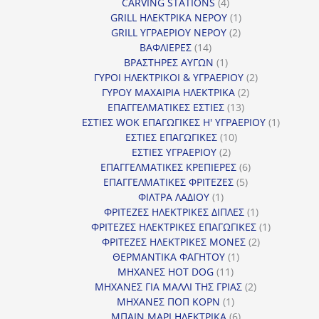
4
προϊόντ
CARVING STATIONS
4
προϊόντα
1
GRILL ΗΛΕΚΤΡΙΚΑ ΝΕΡΟΥ
1
2
προϊόν
GRILL ΥΓΡΑΕΡΙΟΥ ΝΕΡΟΥ
2
14
προϊόντα
ΒΑΦΛΙΕΡΕΣ
14
προϊόντα
1
ΒΡΑΣΤΗΡΕΣ ΑΥΓΩΝ
1
προϊόν
2
ΓΥΡΟΙ ΗΛΕΚΤΡΙΚΟΙ & ΥΓΡΑΕΡΙΟΥ
2
2
προϊόντα
ΓΥΡΟΥ ΜΑΧΑΙΡΙΑ ΗΛΕΚΤΡΙΚΑ
2
13
προϊόντα
ΕΠΑΓΓΕΛΜΑΤΙΚΕΣ ΕΣΤΙΕΣ
13
προϊόντα
1
ΕΣΤΙΕΣ WOK ΕΠΑΓΩΓΙΚΕΣ Η' ΥΓΡΑΕΡΙΟΥ
1
10
προϊόν
ΕΣΤΙΕΣ ΕΠΑΓΩΓΙΚΕΣ
10
2
προϊόντα
ΕΣΤΙΕΣ ΥΓΡΑΕΡΙΟΥ
2
προϊόντα
6
ΕΠΑΓΓΕΛΜΑΤΙΚΕΣ ΚΡΕΠΙΕΡΕΣ
6
5
προϊόντα
ΕΠΑΓΓΕΛΜΑΤΙΚΕΣ ΦΡΙΤΕΖΕΣ
5
1
προϊόντα
ΦΙΛΤΡΑ ΛΑΔΙΟΥ
1
προϊόν
1
ΦΡΙΤΕΖΕΣ ΗΛΕΚΤΡΙΚΕΣ ΔΙΠΛΕΣ
1
προϊόν
1
ΦΡΙΤΕΖΕΣ ΗΛΕΚΤΡΙΚΕΣ ΕΠΑΓΩΓΙΚΕΣ
1
2
προϊόν
ΦΡΙΤΕΖΕΣ ΗΛΕΚΤΡΙΚΕΣ ΜΟΝΕΣ
2
1
προϊόντα
ΘΕΡΜΑΝΤΙΚΑ ΦΑΓΗΤΟΥ
1
11
προϊόν
ΜΗΧΑΝΕΣ HOT DOG
11
προϊόντα
2
ΜΗΧΑΝΕΣ ΓΙΑ ΜΑΛΛΙ ΤΗΣ ΓΡΙΑΣ
2
1
προϊόντα
ΜΗΧΑΝΕΣ ΠΟΠ ΚΟΡΝ
1
προϊόν
6
ΜΠΑΙΝ ΜΑΡΙ ΗΛΕΚΤΡΙΚΑ
6