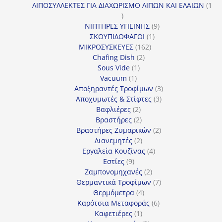
προϊόντα
ΛΙΠΟΣΥΛΛΕΚΤΕΣ ΓΙΑ ΔΙΑΧΩΡΙΣΜΟ ΛΙΠΩΝ ΚΑΙ ΕΛΑΙΩΝ
1
1
προϊόν
9
ΝΙΠΤΗΡΕΣ ΥΓΙΕΙΝΗΣ
9
1
προϊόντα
ΣΚΟΥΠΙΔΟΦΑΓΟΙ
1
162
προϊόν
ΜΙΚΡΟΣΥΣΚΕΥΕΣ
162
2
προϊόντα
Chafing Dish
2
1
προϊόντα
Sous Vide
1
1
προϊόν
Vacuum
1
προϊόν
3
Αποξηραντές Τροφίμων
3
3
προϊόντα
Αποχυμωτές & Στίφτες
3
2
προϊόντα
Βαφλιέρες
2
προϊόντα
2
Βραστήρες
2
προϊόντα
2
Βραστήρες Ζυμαρικών
2
2
προϊόντα
Διανεμητές
2
προϊόντα
4
Εργαλεία Κουζίνας
4
9
προϊόντα
Εστίες
9
προϊόντα
2
Ζαμπονομηχανές
2
προϊόντα
7
Θερμαντικά Τροφίμων
7
4
προϊόντα
Θερμόμετρα
4
προϊόντα
6
Καρότσια Μεταφοράς
6
1
προϊόντα
Καφετιέρες
1