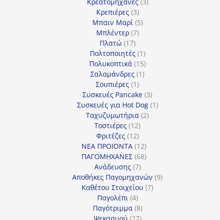
προϊόν
3
Κρεατομηχανές
3
3
προϊόντα
Κρεπιέρες
3
προϊόντα
5
Μπαιν Μαρί
5
7
προϊόντα
Μπλέντερ
7
17
προϊόντα
Πλατώ
17
προϊόντα
1
Πολτοποιητές
1
προϊόν
15
Πολυκοπτικά
15
1
προϊόντα
Σαλαμάνδρες
1
1
προϊόν
Σουπιέρες
1
προϊόν
3
Συσκευές Pancake
3
προϊόντα
1
Συσκευές για Hot Dog
1
2
προϊόν
Ταχυζυμωτήρια
2
12
προϊόντα
Τοστιέρες
12
12
προϊόντα
Φριτέζες
12
προϊόντα
12
ΝΕΑ ΠΡΟΪΟΝΤΑ
12
προϊόντα
68
ΠΑΓΟΜΗΧΑΝΕΣ
68
7
προϊόντα
Ανάδευσης
7
προϊόντα
9
Αποθήκες Παγομηχανών
9
7
προϊόντα
Καθέτου Στοιχείου
7
4
προϊόντα
Παγολέπι
4
προϊόντα
8
Παγότριμμα
8
27
προϊόντα
Ψεκασμού
27