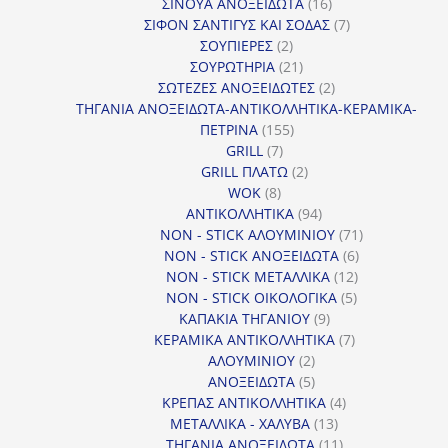
προϊόντα
16
ΣΙΝΟΥΑ ΑΝΟΞΕΙΔΩΤΑ
16
προϊόντα
7
ΣΙΦΟΝ ΣΑΝΤΙΓΥΣ ΚΑΙ ΣΟΔΑΣ
7
2
προϊόντα
ΣΟΥΠΙΕΡΕΣ
2
προϊόντα
21
ΣΟΥΡΩΤΗΡΙΑ
21
προϊόντα
2
ΣΩΤΕΖΕΣ ΑΝΟΞΕΙΔΩΤΕΣ
2
προϊόντα
ΤΗΓΑΝΙΑ ΑΝΟΞΕΙΔΩΤΑ-ΑΝΤΙΚΟΛΛΗΤΙΚΑ-ΚΕΡΑΜΙΚΑ-
155
ΠΕΤΡΙΝΑ
155
7
προϊόντα
GRILL
7
προϊόντα
2
GRILL ΠΛΑΤΩ
2
8
προϊόντα
WOK
8
προϊόντα
94
ΑΝΤΙΚΟΛΛΗΤΙΚΑ
94
προϊόντα
71
NON - STICK ΑΛΟΥΜΙΝΙΟΥ
71
6
προϊόντα
NON - STICK ΑΝΟΞΕΙΔΩΤΑ
6
12
προϊόντα
NON - STICK ΜΕΤΑΛΛΙΚΑ
12
5
προϊόντα
NON - STICK ΟΙΚΟΛΟΓΙΚΑ
5
9
προϊόντα
ΚΑΠΑΚΙΑ ΤΗΓΑΝΙΟΥ
9
προϊόντα
7
ΚΕΡΑΜΙΚΑ ΑΝΤΙΚΟΛΛΗΤΙΚΑ
7
2
προϊόντα
ΑΛΟΥΜΙΝΙΟΥ
2
προϊόντα
5
ΑΝΟΞΕΙΔΩΤΑ
5
προϊόντα
4
ΚΡΕΠΑΣ ΑΝΤΙΚΟΛΛΗΤΙΚΑ
4
13
προϊόντα
ΜΕΤΑΛΛΙΚΑ - ΧΑΛΥΒΑ
13
προϊόντα
11
ΤΗΓΑΝΙΑ ΑΝΟΞΕΙΔΩΤΑ
11