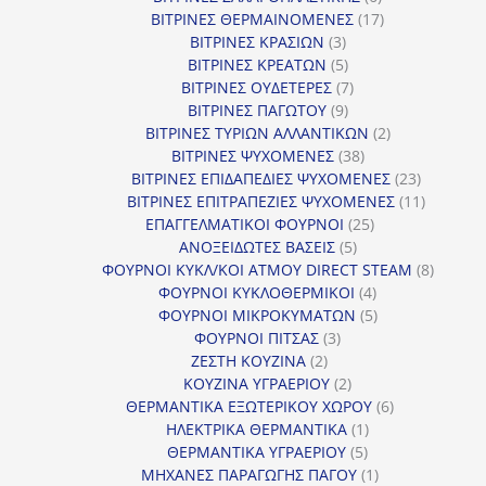
προϊόντα
17
ΒΙΤΡΙΝΕΣ ΘΕΡΜΑΙΝΟΜΕΝΕΣ
17
3
προϊόντα
ΒΙΤΡΙΝΕΣ ΚΡΑΣΙΩΝ
3
προϊόντα
5
ΒΙΤΡΙΝΕΣ ΚΡΕΑΤΩΝ
5
προϊόντα
7
ΒΙΤΡΙΝΕΣ ΟΥΔΕΤΕΡΕΣ
7
9
προϊόντα
ΒΙΤΡΙΝΕΣ ΠΑΓΩΤΟΥ
9
προϊόντα
2
ΒΙΤΡΙΝΕΣ ΤΥΡΙΩΝ ΑΛΛΑΝΤΙΚΩΝ
2
38
προϊόντα
ΒΙΤΡΙΝΕΣ ΨΥΧΟΜΕΝΕΣ
38
προϊόντα
23
ΒΙΤΡΙΝΕΣ ΕΠΙΔΑΠΕΔΙΕΣ ΨΥΧΟΜΕΝΕΣ
23
προϊόντα
11
ΒΙΤΡΙΝΕΣ ΕΠΙΤΡΑΠΕΖΙΕΣ ΨΥΧΟΜΕΝΕΣ
11
25
προϊόντ
ΕΠΑΓΓΕΛΜΑΤΙΚΟΙ ΦΟΥΡΝΟΙ
25
5
προϊόντα
ΑΝΟΞΕΙΔΩΤΕΣ ΒΑΣΕΙΣ
5
προϊόντα
8
ΦΟΥΡΝΟΙ ΚΥΚΛ/ΚΟΙ ΑΤΜΟΥ DIRECT STEAM
8
4
προϊόν
ΦΟΥΡΝΟΙ ΚΥΚΛΟΘΕΡΜΙΚΟΙ
4
προϊόντα
5
ΦΟΥΡΝΟΙ ΜΙΚΡΟΚΥΜΑΤΩΝ
5
3
προϊόντα
ΦΟΥΡΝΟΙ ΠΙΤΣΑΣ
3
2
προϊόντα
ΖΕΣΤΗ ΚΟΥΖΙΝΑ
2
προϊόντα
2
ΚΟΥΖΙΝΑ ΥΓΡΑΕΡΙΟΥ
2
προϊόντα
6
ΘΕΡΜΑΝΤΙΚΑ ΕΞΩΤΕΡΙΚΟΥ ΧΩΡΟΥ
6
1
προϊόντα
ΗΛΕΚΤΡΙΚΑ ΘΕΡΜΑΝΤΙΚΑ
1
5
προϊόν
ΘΕΡΜΑΝΤΙΚΑ ΥΓΡΑΕΡΙΟΥ
5
προϊόντα
1
ΜΗΧΑΝΕΣ ΠΑΡΑΓΩΓΗΣ ΠΑΓΟΥ
1