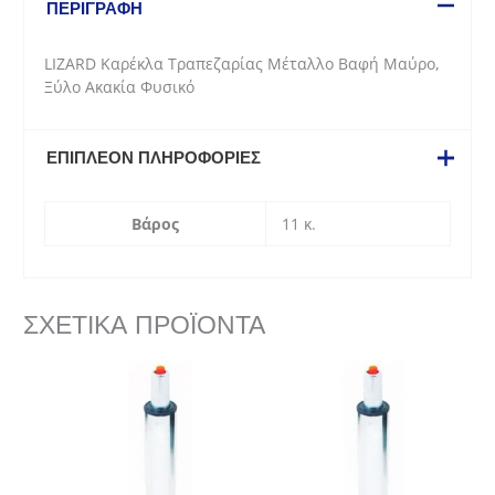
ΠΕΡΙΓΡΑΦΉ
Μαύρο,
Ξύλο
LIZARD Καρέκλα Τραπεζαρίας Μέταλλο Βαφή Μαύρο,
Ακακία
Ξύλο Ακακία Φυσικό
Φυσικό
ποσότητα
ΕΠΙΠΛΈΟΝ ΠΛΗΡΟΦΟΡΊΕΣ
Βάρος
11 κ.
ΣΧΕΤΙΚΆ ΠΡΟΪΌΝΤΑ