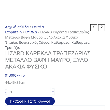
Αρχική σελίδα
/
Έπιπλα
Exoplizein
/
Έπιπλα
/ LIZARD Καρέκλα Τραπεζαρίας
Μέταλλο Βαφή Μαύρο, Ξύλο Ακακία Φυσικό
Έπιπλα
,
Εσωτερικός Χώρος
,
Καθίσματα
,
Καθίσματα -
Τραπέζια
LIZARD ΚΑΡΈΚΛΑ ΤΡΑΠΕΖΑΡΊΑΣ
ΜΈΤΑΛΛΟ ΒΑΦΉ ΜΑΎΡΟ, ΞΎΛΟ
ΑΚΑΚΊΑ ΦΥΣΙΚΌ
91,00
€
+ ΦΠΑ
44x46x85cm
LIZARD
+
-
Καρέκλα
Τραπεζαρίας
ΠΡΟΣΘΉΚΗ ΣΤΟ ΚΑΛΆΘΙ
Μέταλλο
Βαφή