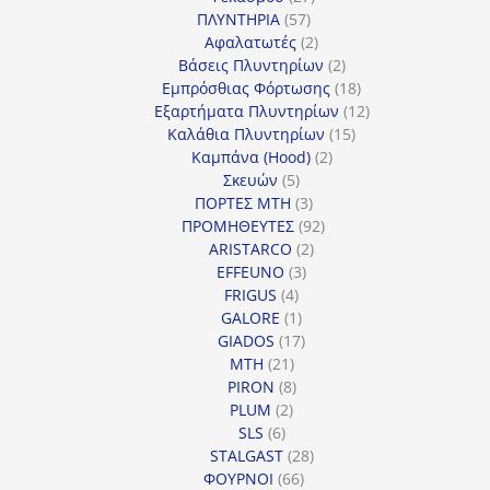
57
προϊόντα
ΠΛΥΝΤΗΡΙΑ
57
προϊόντα
2
Αφαλατωτές
2
προϊόντα
2
Βάσεις Πλυντηρίων
2
προϊόντα
18
Εμπρόσθιας Φόρτωσης
18
προϊόντα
12
Εξαρτήματα Πλυντηρίων
12
15
προϊόντα
Καλάθια Πλυντηρίων
15
2
προϊόντα
Καμπάνα (Hood)
2
5
προϊόντα
Σκευών
5
προϊόντα
3
ΠΟΡΤΕΣ MTH
3
προϊόντα
92
ΠΡΟΜΗΘΕΥΤΕΣ
92
2
προϊόντα
ARISTARCO
2
3
προϊόντα
EFFEUNO
3
4
προϊόντα
FRIGUS
4
προϊόντα
1
GALORE
1
προϊόν
17
GIADOS
17
21
προϊόντα
MTH
21
προϊόντα
8
PIRON
8
2
προϊόντα
PLUM
2
6
προϊόντα
SLS
6
προϊόντα
28
STALGAST
28
66
προϊόντα
ΦΟΥΡΝΟΙ
66