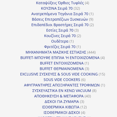
4
προϊόντα
Καταψύξεις Όρθιες Τυφλές
4
32
προϊόντα
ΚΟΥΖΙΝΑ Σειρά 70
32
προϊόντα
1
Ανατρεπόμενα Τηγάνια Σειρά 70
1
9
προϊόν
Βάσεις Επιτραπέζιων Συσκευών
9
προϊόντα
2
Επιδαπέδιοι Βραστήρες Σειρά 70
2
3
προϊόντα
Εστίες Σειρά 70
3
προϊόντα
2
Κουζίνες Σειρά 70
2
1
προϊόντα
Ουδέτερα
1
προϊόν
1
Φριτέζες Σειρά 70
1
προϊόν
444
ΜΗΧΑΝΗΜΑΤΑ ΜΑΖΙΚΗΣ ΕΣΤΙΑΣΗΣ
444
προϊόντα
4
BUFFET-ΜΠΟΥΦΕ ΕΠΙΠΛΑ 'Η ΕΝΤΟΙΧΙΖΟΜΕΝΑ
4
1
προϊόν
BUFFET ΕΝΤΟΙΧΙΖΟΜΕΝΑ
1
προϊόν
3
BUFFET ΘΕΡΜΑΙΝΟΜΕΝΑ
3
προϊόντα
15
EXCLUSIVE ΣΥΣΚΕΥΕΣ & SOUS VIDE COOKING
15
6
προϊόν
SOUS VIDE COOKERS
6
προϊόντα
1
ΑΦΥΓΡΑΝΤΗΡΕΣ ΑΠΟΞΗΡΑΝΤΕΣ ΤΡΟΦΙΜΩΝ
1
8
προϊόν
ΣΥΣΚΕΥΑΣΤΙΚΑ ΕΝ ΚΕΝΩ VACUUM
8
40
προϊόντα
ΑΠΟΘΗΚΕΥΣΗ & ΜΕΤΑΦΟΡΑ
40
3
προϊόντα
ΔΙΣΚΟΙ ΓΙΑ ΖΥΜΑΡΙΑ
3
προϊόντα
12
ΙΣΟΘΕΡΜΙΚΑ ΚΙΒΩΤΙΑ
12
4
προϊόντα
ΙΣΟΘΕΡΜΙΚΟΙ ΔΙΣΚΟΙ
4