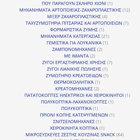
προϊόν
1
ΠΟΥ ΠΑΡΑΓΟΥΝ ΣΚΛΗΡΟ ΧΙΟΝΙ
1
προϊόν
12
ΜΗΧΑΝΗΜΑΤΑ ΑΡΤΟΠΟΙΕΙΑΣ-ΖΑΧΑΡΟΠΛΑΣΤΙΚΗΣ
12
4
προϊ
ΜΙΞΕΡ ΖΑΧΑΡΟΠΛΑΣΤΙΚΗΣ
4
προϊόντα
7
ΤΑΧΥΖΥΜΩΤΗΡΙΑ ΠΙΤΣΑΡΙΑΣ ΚΑΙ ΑΡΤΟΠΟΙΕΙΩΝ
7
1
προϊό
ΦΟΡΜΑΡΙΣΤΙΚΑ ΖΥΜΗΣ
1
προϊόν
21
ΜΗΧΑΝΗΜΑΤΑ ΚΑΤΕΡΓΑΣΙΑΣ
21
1
προϊόντα
ΓΕΜΙΣΤΙΚΑ ΓΙΑ ΛΟΥΚΑΝΙΚΑ
1
2
προϊόν
ΖΑΜΠΟΝΟΜΗΧΑΝΕΣ
2
2
προϊόντα
ΜΕ ΙΜΑΝΤΑ
2
προϊόντα
7
ΖΥΓΟΙ ΕΡΓΑΣΤΗΡΙΑΚΗΣ ΧΡΗΣΗΣ
7
1
προϊόντα
ΖΥΓΟΙ ΛΙΑΝΙΚΗΣ ΠΩΛΗΣΗΣ
1
προϊόν
1
ΖΥΜΩΤΗΡΙΟ ΚΡΕΑΤΟΕΙΔΩΝ
1
1
προϊόν
ΘΕΡΜΟΚΟΛΛΗΤΙΚΆ
1
2
προϊόν
ΚΡΕΑΤΟΜΗΧΑΝΕΣ
2
προϊόντα
1
ΠΑΤΑΤΟΚΟΠΤΕΣ ΗΛΕΚΤΡΙΚΟΙ ΚΑΙ ΧΕΙΡΟΚΙΝΗΤΟΙ
1
1
προϊ
ΠΟΛΥΚΟΠΤΙΚΑ-ΛΑΧΑΝΟΚΟΠΤΕΣ
1
1
προϊόν
ΠΟΛΥΚΟΠΤΙΚΑ
1
προϊόν
1
ΠΡΙΟΝΙ ΚΟΠΗΣ ΚΑΤΕΨΥΓΜΕΝΩΝ
1
1
προϊόν
ΣΝΙΤΣΕΛΟΜΗΧΑΝΕΣ
1
προϊόν
1
ΧΕΙΡΟΚΙΝΗΤΑ ΚΟΠΤΙΚΑ
1
προϊόν
84
ΜΙΚΡΟΣΥΣΚΕΥΕΣ ΖΕΣΤΗΣ ΚΟΥΖΙΝΑΣ SNACK
84