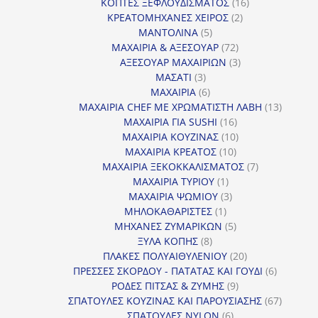
16
προϊόντα
ΚΟΠΤΕΣ ΞΕΦΛΟΥΔΙΣΜΑΤΟΣ
16
2
προϊόντα
ΚΡΕΑΤΟΜΗΧΑΝΕΣ ΧΕΙΡΟΣ
2
5
προϊόντα
ΜΑΝΤΟΛΙΝΑ
5
προϊόντα
72
ΜΑΧΑΙΡΙΑ & ΑΞΕΣΟΥΑΡ
72
προϊόντα
3
ΑΞΕΣΟΥΑΡ ΜΑΧΑΙΡΙΩΝ
3
3
προϊόντα
ΜΑΣΑΤΙ
3
προϊόντα
6
ΜΑΧΑΙΡΙΑ
6
προϊόντα
13
ΜΑΧΑΙΡΙΑ CHEF ΜΕ ΧΡΩΜΑΤΙΣΤΗ ΛΑΒΗ
13
16
προϊόντ
ΜΑΧΑΙΡΙΑ ΓΙΑ SUSHI
16
προϊόντα
10
ΜΑΧΑΙΡΙΑ ΚΟΥΖΙΝΑΣ
10
10
προϊόντα
ΜΑΧΑΙΡΙΑ ΚΡΕΑΤΟΣ
10
προϊόντα
7
ΜΑΧΑΙΡΙΑ ΞΕΚΟΚΚΑΛΙΣΜΑΤΟΣ
7
1
προϊόντα
ΜΑΧΑΙΡΙΑ ΤΥΡΙΟΥ
1
προϊόν
3
ΜΑΧΑΙΡΙΑ ΨΩΜΙΟΥ
3
1
προϊόντα
ΜΗΛΟΚΑΘΑΡΙΣΤΕΣ
1
προϊόν
5
ΜΗΧΑΝΕΣ ΖΥΜΑΡΙΚΩΝ
5
8
προϊόντα
ΞΥΛΑ ΚΟΠΗΣ
8
προϊόντα
20
ΠΛΑΚΕΣ ΠΟΛΥΑΙΘΥΛΕΝΙΟΥ
20
προϊόντα
6
ΠΡΕΣΣΕΣ ΣΚΟΡΔΟΥ - ΠΑΤΑΤΑΣ ΚΑΙ ΓΟΥΔΙ
6
9
προϊόντα
ΡΟΔΕΣ ΠΙΤΣΑΣ & ΖΥΜΗΣ
9
προϊόντα
67
ΣΠΑΤΟΥΛΕΣ ΚΟΥΖΙΝΑΣ ΚΑΙ ΠΑΡΟΥΣΙΑΣΗΣ
67
6
προϊόντ
ΣΠΑΤΟΥΛΕΣ NYLON
6