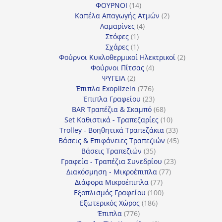
14
προϊόντα
ΦΟΥΡΝΟΙ
14
προϊόντα
2
Καπέλα Απαγωγής Ατμών
2
4
προϊόντα
Λαμαρίνες
4
1
προϊόντα
Στόφες
1
προϊόν
1
Σχάρες
1
προϊόν
2
Φούρνοι Κυκλοθερμικοί Ηλεκτρικοί
2
4
προϊόντα
Φούρνοι Πίτσας
4
2
προϊόντα
ΨΥΓΕΙΑ
2
προϊόντα
776
Έπιπλα Exoplizein
776
προϊόντα
23
'Επιπλα Γραφείου
23
προϊόντα
68
BAR Τραπέζια & Σκαμπό
68
προϊόντα
10
Set Καθιστικά - Τραπεζαρίες
10
προϊόντα
33
Trolley - Βοηθητικά Τραπεζάκια
33
προϊόντα
45
Βάσεις & Επιφάνειες Τραπεζιών
45
35
προϊόντα
Βάσεις Τραπεζιών
35
προϊόντα
23
Γραφεία - Τραπέζια Συνεδρίου
23
77
προϊόντα
Διακόσμηση - Μικροέπιπλα
77
77
προϊόντα
Διάφορα Μικροέπιπλα
77
προϊόντα
100
Εξοπλισμός Γραφείου
100
186
προϊόντα
Εξωτερικός Χώρος
186
776
προϊόντα
Έπιπλα
776