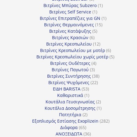
προϊόντα
1
Βιτρίνες Mπύρας Subzero
1
1
προϊόν
Βιτρίνες Self Service
1
προϊόν
1
Βιτρίνες Επιτραπέζιες για GN
1
15
προϊόν
Βιτρίνες Θερμαινόμενες
15
5
προϊόντα
Βιτρίνες Κατάψυξης
5
6
προϊόντα
Βιτρίνες Κρασιών
6
προϊόντα
12
Βιτρίνες Κρεοπωλείου
12
προϊόντα
6
Βιτρίνες Κρεοπωλείου με μοτέρ
6
προϊόντα
5
Βιτρίνες Κρεοπωλείου χωρίς μοτέρ
5
4
προϊόντα
Βιτρίνες Ουδέτερες
4
3
προϊόντα
Βιτρίνες Παγωτού
3
προϊόντα
38
Βιτρίνες Συντήρησης
38
22
προϊόντα
Βιτρίνες Ψυχόμενες
22
53
προϊόντα
ΕΙΔΗ BARISTA
53
προϊόντα
1
Καθαριστικά
1
προϊόν
2
Κουτάλια Γευσιγνωσίας
2
προϊόντα
1
Κουτάλια Δοσομέτρησης
1
2
προϊόν
Πατητήρια
2
προϊόντα
282
Εξοπλισμός Εστίασης Exoplizein
282
65
προϊόντα
Διάφορα
65
προϊόντα
36
ΑΝΟΞΕΙΔΩΤΑ
36