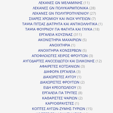
11
προϊόντα
ΛΕΚΑΝΕΣ GN ΜΕΛΑΜΙΝΗΣ
11
προϊόντα
28
ΛΕΚΑΝΕΣ GN ΠΟΛΥΚΑΡΜΠΟΝΙΚΑ
28
προϊόντα
27
ΛΕΚΑΝΕΣ GN ΠΟΛΥΠΡΟΠΥΛΕΝΙΟΥ
27
7
προϊόντα
ΣΧΑΡΕΣ ΧΡΩΜΙΟΥ ΚΑΙ INOX ΨΥΓΕΙΩΝ
7
προϊόντα
1
ΤΑΨΙΑ ΠΙΤΣΑΣ ΔΙΑΤΡΗΤΑ ΚΑΙ ΑΝΤΙΚΟΛΛΗΤΙΚΑ
1
18
προϊόν
ΤΑΨΙΑ ΦΟΥΡΝΟΥ ΓΙΑ ΦΑΓΗΤΑ ΚΑΙ ΓΛΥΚΑ
18
311
προϊόντ
ΕΡΓΑΛΕΙΑ ΚΟΥΖΙΝΑΣ
311
προϊόντα
5
ΑΚΟΝΙΣΤΗΡΙΑ ΜΑΧΑΙΡΙΩΝ
5
1
προϊόντα
ΑΝΟΙΧΤΗΡΙΑ
1
προϊόν
5
ΑΝΟΙΧΤΗΡΙΑ ΚΟΝΣΕΡΒΩΝ
5
προϊόντα
3
ΑΠΟΦΛΟΙΩΤΕΣ ΧΕΙΡΟΣ ΦΡΟΥΤΩΝ
3
προϊόντα
12
ΑΥΓΟΔΑΡΤΕΣ ΑΝΟΞΕΙΔΩΤΟΙ ΚΑΙ ΣΙΛΙΚΟΝΗΣ
12
3
προϊόν
ΑΦΑΙΡΕΤΕΣ ΚΟΤΣΑΝΙΩΝ
3
3
προϊόντα
ΔΙΑΦΟΡΑ ΕΡΓΑΛΕΙΑ
3
προϊόντα
1
ΔΙΑΧΩΡΙΣΤΕΣ ΑΥΓΟΥ
1
προϊόν
2
ΔΙΑΧΩΡΙΣΤΕΣ ΦΡΟΥΤΩΝ
2
3
προϊόντα
ΕΙΔΗ ΚΡΕΟΠΩΛΕΙΟΥ
3
προϊόντα
8
ΕΡΓΑΛΕΙΑ ΓΙΑ ΤΡΥΠΕΣ
8
προϊόντα
2
ΚΑΘΑΡΙΣΤΕΣ ΨΑΡΙΩΝ
2
1
προϊόντα
ΚΑΡΥΟΘΡΑΥΣΤΕΣ
1
προϊόν
15
ΚΟΠΤΕΣ ΑΥΓΩΝ-ΖΥΜΗΣ-ΤΥΡΙΩΝ
15