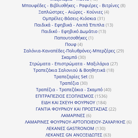
προϊόντα
8
Μπουφέδες - Βιβλιοθήκες - Ραφιέρες - Βιτρίνες
8
4
προϊό
Ξαπλώστρες - Αιώρες - Κούνιες
4
31
προϊόντα
Ομπρέλες-Βάσεις-Κιόσκια
31
προϊόντα
13
Παιδικά - Εφηβικά - Λοιπά Έπιπλα
13
13
προϊόντα
Παιδικό - Εφηβικό Δωμάτιο
13
1
προϊόντα
Παπουτσοθήκες
1
4
προϊόν
Πουφ
4
προϊόντα
29
Σαλόνια-Καναπέδες-Πολυθρόνες-Μπερζέρες
29
30
προϊόν
Σκαμπό
30
προϊόντα
27
Στρώματα - Επιστρώματα - Μαξιλάρια
27
18
προϊόντα
Τραπεζάκια Σαλονιού & Βοηθητικά
18
3
προϊόντα
Τραπεζαρίες Set
3
30
προϊόντα
Τραπέζια
30
προϊόντα
40
Τραπέζια - Τραπεζάκια - Σκαμπό
40
1536
προϊόντα
ΕΠΙΤΡΑΠΕΖΙΟΣ ΕΞΟΠΛΙΣΜΟΣ
1536
184
προϊόντα
ΕΙΔΗ ΚΑΙ ΣΚΕΥΗ ΦΟΥΡΝΟΥ
184
προϊόντα
22
ΓΑΝΤΙΑ ΦΟΥΡΝΟΥ ΚΑΙ ΠΡΟΣΤΑΣΙΑΣ
22
6
προϊόντα
ΛΑΜΑΡΙΝΕΣ
6
προϊόντα
6
ΛΑΜΑΡΙΝΕΣ ΦΟΥΡΝΟΥ-ΑΡΤΟΠΟΙΕΙΟΥ-ΖΑΧΑΡ/ΚΗΣ
6
130
προ
ΛΕΚΑΝΕΣ GASTRONOM
130
προϊόντα
63
ΛΕΚΑΝΕΣ GN ΑΝΟΞΕΙΔΩΤΕΣ
63