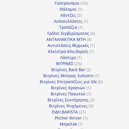
προϊόντα
16
Γαστρονόμοι
16
1
προϊόντα
Θάλαμοι
1
2
προϊόν
Λάντζες
2
προϊόντα
1
Λιποσυλλέκτες
1
1
προϊόν
Τραπέζια
1
προϊόν
6
Τρόλεϊ Σερβιρίσματος
6
4
προϊόντα
ΑΝΤΑΛΛΑΚΤΙΚΑ MTH
4
προϊόντα
1
Αντιστάσεις θερμικές
1
1
προϊόν
Κλείστρα-Κλειδαριές
1
1
προϊόν
Λάστιχα
1
25
προϊόν
ΒΙΤΡΙΝΕΣ
25
προϊόντα
2
Βιτρίνες Back Bar
2
προϊόντα
1
Βιτρίνες Mπύρας Subzero
1
προϊόν
6
Βιτρίνες Επιτραπέζιες για GN
6
1
προϊόντα
Βιτρίνες Κρασιών
1
προϊόν
1
Βιτρίνες Παγωτού
1
προϊόν
3
Βιτρίνες Συντήρησης
3
3
προϊόντα
Βιτρίνες Ψυχόμενες
3
21
προϊόντα
ΕΙΔΗ BARISTA
21
προϊόντα
1
Pitcher Rinser
1
1
προϊόν
Μπρελόκ
1