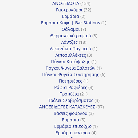
134
προϊόντα
ΑΝΟΞΕΙΔΩΤΑ
134
προϊόντα
32
Γαστρονόμοι
32
2
προϊόντα
Ερμάρια
2
προϊόντα
1
Ερμάρια Καφέ | Bar Stations
1
7
προϊόν
Θάλαμοι
7
προϊόντα
5
Θερμαντικά ραφιού
5
18
προϊόντα
Λάντζες
18
προϊόντα
1
Λεκανάκια Παγωτού
1
3
προϊόν
Λιποσυλλέκτες
3
προϊόντα
1
Πάγκοι Κατάψυξης
1
προϊόν
1
Πάγκοι Ψυγεία Σαλατών
1
προϊόν
6
Πάγκοι Ψυγεία Συντήρησης
6
1
προϊόντα
Ποτηριέρες
1
προϊόν
4
Ράφια-Ραφιέρες
4
21
προϊόντα
Τραπέζια
21
προϊόντα
3
Τρόλεϊ Σερβιρίσματος
3
προϊόντα
37
ΑΝΟΞΕΙΔΩΤΕΣ ΚΑΤΑΣΚΕΥΕΣ
37
3
προϊόντα
Βάσεις φούρνου
3
5
προϊόντα
Ερμάρια
5
προϊόντα
1
Ερμάριο επιτοίχιο
1
4
προϊόν
Ερμάριο κέντρου
4