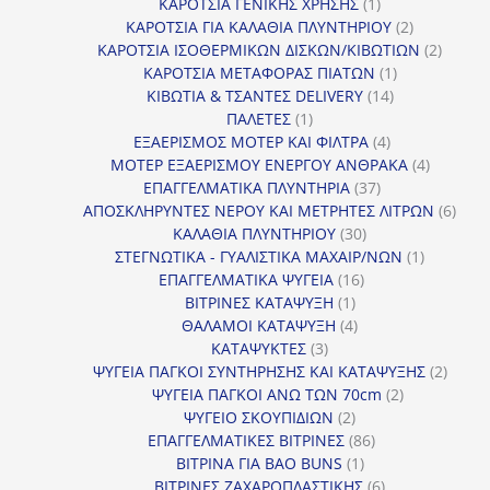
προϊόντα
1
ΚΑΡΟΤΣΙΑ ΓΕΝΙΚΗΣ ΧΡΗΣΗΣ
1
προϊόν
2
ΚΑΡΟΤΣΙΑ ΓΙΑ ΚΑΛΑΘΙΑ ΠΛΥΝΤΗΡΙΟΥ
2
προϊόντα
2
ΚΑΡΟΤΣΙΑ ΙΣΟΘΕΡΜΙΚΩΝ ΔΙΣΚΩΝ/ΚΙΒΩΤΙΩΝ
2
1
προϊόν
ΚΑΡΟΤΣΙΑ ΜΕΤΑΦΟΡΑΣ ΠΙΑΤΩΝ
1
14
προϊόν
ΚΙΒΩΤΙΑ & ΤΣΑΝΤΕΣ DELIVERY
14
1
προϊόντα
ΠΑΛΕΤΕΣ
1
προϊόν
4
ΕΞΑΕΡΙΣΜΟΣ ΜΟΤΕΡ ΚΑΙ ΦΙΛΤΡΑ
4
προϊόντα
4
ΜΟΤΕΡ ΕΞΑΕΡΙΣΜΟΥ ΕΝΕΡΓΟΥ ΑΝΘΡΑΚΑ
4
37
προϊόντ
ΕΠΑΓΓΕΛΜΑΤΙΚΑ ΠΛΥΝΤΗΡΙΑ
37
προϊόντα
6
ΑΠΟΣΚΛΗΡΥΝΤΕΣ ΝΕΡΟΥ ΚΑΙ ΜΕΤΡΗΤΕΣ ΛΙΤΡΩΝ
6
30
προϊ
ΚΑΛΑΘΙΑ ΠΛΥΝΤΗΡΙΟΥ
30
προϊόντα
1
ΣΤΕΓΝΩΤΙΚΑ - ΓΥΑΛΙΣΤΙΚΑ ΜΑΧΑΙΡ/ΝΩΝ
1
16
προϊόν
ΕΠΑΓΓΕΛΜΑΤΙΚΑ ΨΥΓΕΙΑ
16
1
προϊόντα
ΒΙΤΡΙΝΕΣ ΚΑΤΑΨΥΞΗ
1
προϊόν
4
ΘΑΛΑΜΟΙ ΚΑΤΑΨΥΞΗ
4
3
προϊόντα
ΚΑΤΑΨΥΚΤΕΣ
3
προϊόντα
2
ΨΥΓΕΙΑ ΠΑΓΚΟΙ ΣΥΝΤΗΡΗΣΗΣ ΚΑΙ ΚΑΤΑΨΥΞΗΣ
2
2
προϊό
ΨΥΓΕΙΑ ΠΑΓΚΟΙ ΑΝΩ ΤΩΝ 70cm
2
2
προϊόντα
ΨΥΓΕΙΟ ΣΚΟΥΠΙΔΙΩΝ
2
προϊόντα
86
ΕΠΑΓΓΕΛΜΑΤΙΚΕΣ ΒΙΤΡΙΝΕΣ
86
1
προϊόντα
ΒΙΤΡΙΝΑ ΓΙΑ BAO BUNS
1
προϊόν
6
ΒΙΤΡΙΝΕΣ ΖΑΧΑΡΟΠΛΑΣΤΙΚΗΣ
6