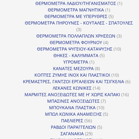
προϊόντα
1
ΘΕΡΜΟΜΕΤΡΑ ΛΑΔΙΟΥ/ΤΗΓΑΝΙΣΜΑΤΟΣ
1
1
προϊόν
ΘΕΡΜΟΜΕΤΡΑ ΜΑΓΝΗΤΙΚΑ
1
προϊόν
5
ΘΕΡΜΟΜΕΤΡΑ ΜΕ ΥΠΕΡΥΘΡΕΣ
5
προϊόντα
ΘΕΡΜΟΜΕΤΡΑ ΠΗΡΟΥΝΕΣ - ΚΟΥΤΑΛΕΣ - ΣΠΑΤΟΥΛΕΣ
3
3
προϊόντα
3
ΘΕΡΜΟΜΕΤΡΑ ΠΟΛΛΑΠΛΩΝ ΧΡΗΣΕΩΝ
3
4
προϊόντ
ΘΕΡΜΟΜΕΤΡΑ ΦΟΥΡΝΟΥ
4
προϊόντα
10
ΘΕΡΜΟΜΕΤΡΑ ΨΥΓΕΙΟΥ-ΚΑΤΑΨΥΞΗΣ
10
5
προϊόντα
ΘΗΚΕΣ - ΚΑΛΥΜΜΑΤΑ
5
1
προϊόντα
ΥΓΡΟΜΕΤΡΑ
1
προϊόν
8
ΚΑΝΑΤΕΣ ΜΕΖΟΥΡΑ
8
προϊόντα
10
ΚΟΠΤΕΣ ΖΥΜΗΣ INOX ΚΑΙ ΠΛΑΣΤΙΚΟΙ
10
προϊόντα
6
ΚΡΕΜΑΣΤΡΕΣ, ΓΑΝΤΖΟΙ ΕΡΓΑΛΕΙΩΝ ΚΑΙ ΤΣΙΓΚΕΛΙΑ
6
14
προϊ
ΛΕΚΑΝΕΣ ΚΩΝΙΚΕΣ
14
προϊόντα
16
ΜΑΡΜΙΤΕΣ ΑΝΟΞΕΙΔΩΤΕΣ ΜΕ Η' ΧΩΡΙΣ ΚΑΠΑΚΙ
16
7
προϊ
ΜΠΑΣΙΝΕΣ ΑΝΟΞΕΙΔΩΤΕΣ
7
10
προϊόντα
ΜΠΟΥΚΑΛΙΑ ΠΛΑΣΤΙΚΑ
10
προϊόντα
5
ΜΠΩΛ ΚΩΝΙΚΑ ΑΝΑΜΕΙΞΗΣ
5
56
προϊόντα
ΠΑΕΛΙΕΡΕΣ
56
προϊόντα
5
ΡΑΒΔΟΙ ΠΑΡΑΓΓΕΛΙΩΝ
5
29
προϊόντα
ΣΑΓΑΝΑΚΙΑ
29