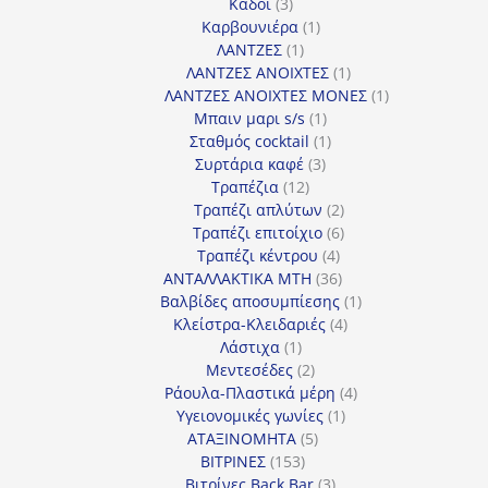
3
προϊόντα
Κάδοι
3
προϊόντα
1
Καρβουνιέρα
1
1
προϊόν
ΛΑΝΤΖΕΣ
1
προϊόν
1
ΛΑΝΤΖΕΣ ΑΝΟΙΧΤΕΣ
1
προϊόν
1
ΛΑΝΤΖΕΣ ΑΝΟΙΧΤΕΣ ΜΟΝΕΣ
1
1
προϊόν
Μπαιν μαρι s/s
1
προϊόν
1
Σταθμός cocktail
1
3
προϊόν
Συρτάρια καφέ
3
12
προϊόντα
Τραπέζια
12
προϊόντα
2
Τραπέζι απλύτων
2
προϊόντα
6
Τραπέζι επιτοίχιο
6
4
προϊόντα
Τραπέζι κέντρου
4
προϊόντα
36
ΑΝΤΑΛΛΑΚΤΙΚΑ MTH
36
προϊόντα
1
Βαλβίδες αποσυμπίεσης
1
4
προϊόν
Κλείστρα-Κλειδαριές
4
1
προϊόντα
Λάστιχα
1
προϊόν
2
Μεντεσέδες
2
προϊόντα
4
Ράουλα-Πλαστικά μέρη
4
1
προϊόντα
Υγειονομικές γωνίες
1
5
προϊόν
ΑΤΑΞΙΝΟΜΗΤΑ
5
153
προϊόντα
ΒΙΤΡΙΝΕΣ
153
προϊόντα
3
Βιτρίνες Back Bar
3