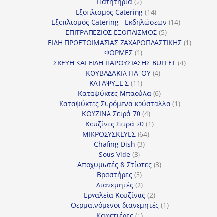
προϊόν
2
Πατητήρια
2
προϊόντα
14
Εξοπλισμός Catering
14
προϊόντα
14
Εξοπλισμός Catering - Εκδηλώσεων
14
5
προϊόντα
ΕΠΙΤΡΑΠΕΖΙΟΣ ΕΞΟΠΛΙΣΜΟΣ
5
προϊόντα
1
ΕΙΔΗ ΠΡΟΕΤΟΙΜΑΣΙΑΣ ΖΑΧΑΡΟΠΛΑΣΤΙΚΗΣ
1
1
προϊόν
ΦΟΡΜΕΣ
1
προϊόν
4
ΣΚΕΥΗ ΚΑΙ ΕΙΔΗ ΠΑΡΟΥΣΙΑΣΗΣ BUFFET
4
4
προϊόντα
ΚΟΥΒΑΔΑΚΙΑ ΠΑΓΟΥ
4
11
προϊόντα
ΚΑΤΑΨΥΞΕΙΣ
11
προϊόντα
6
Καταψύκτες Μπαούλα
6
προϊόντα
1
Καταψύκτες Συρόμενα κρύσταλλα
1
4
προϊόν
ΚΟΥΖΙΝΑ Σειρά 70
4
προϊόντα
1
Κουζίνες Σειρά 70
1
64
προϊόν
ΜΙΚΡΟΣΥΣΚΕΥΕΣ
64
3
προϊόντα
Chafing Dish
3
3
προϊόντα
Sous Vide
3
προϊόντα
3
Αποχυμωτές & Στίφτες
3
3
προϊόντα
Βραστήρες
3
προϊόντα
2
Διανεμητές
2
προϊόντα
2
Εργαλεία Κουζίνας
2
προϊόντα
1
Θερμαινόμενοι διανεμητές
1
1
προϊόν
Καφετιέρες
1