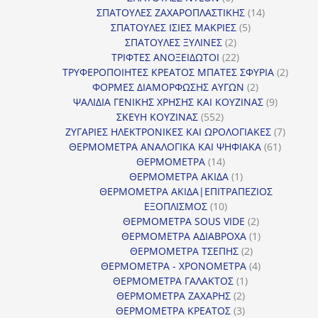
προϊόντα
14
ΣΠΑΤΟΥΛΕΣ ΖΑΧΑΡΟΠΛΑΣΤΙΚΗΣ
14
5
προϊόντα
ΣΠΑΤΟΥΛΕΣ ΙΣΙΕΣ ΜΑΚΡΙΕΣ
5
2
προϊόντα
ΣΠΑΤΟΥΛΕΣ ΞΥΛΙΝΕΣ
2
προϊόντα
22
ΤΡΙΦΤΕΣ ΑΝΟΞΕΙΔΩΤΟΙ
22
προϊόντα
2
ΤΡΥΦΕΡΟΠΟΙΗΤΕΣ ΚΡΕΑΤΟΣ ΜΠΑΤΕΣ ΣΦΥΡΙΑ
2
2
προϊόν
ΦΟΡΜΕΣ ΔΙΑΜΟΡΦΩΣΗΣ ΑΥΓΩΝ
2
προϊόντα
9
ΨΑΛΙΔΙΑ ΓΕΝΙΚΗΣ ΧΡΗΣΗΣ ΚΑΙ ΚΟΥΖΙΝΑΣ
9
552
προϊόντα
ΣΚΕΥΗ ΚΟΥΖΙΝΑΣ
552
προϊόντα
7
ΖΥΓΑΡΙΕΣ ΗΛΕΚΤΡΟΝΙΚΕΣ ΚΑΙ ΩΡΟΛΟΓΙΑΚΕΣ
7
61
προϊόν
ΘΕΡΜΟΜΕΤΡΑ ΑΝΑΛΟΓΙΚΑ ΚΑΙ ΨΗΦΙΑΚΑ
61
14
προϊόντ
ΘΕΡΜΟΜΕΤΡΑ
14
προϊόντα
1
ΘΕΡΜΟΜΕΤΡΑ ΑΚΙΔΑ
1
προϊόν
ΘΕΡΜΟΜΕΤΡΑ ΑΚΙΔΑ|ΕΠΙΤΡΑΠΕΖΙΟΣ
10
ΕΞΟΠΛΙΣΜΟΣ
10
προϊόντα
2
ΘΕΡΜΟΜΕΤΡΑ SOUS VIDE
2
προϊόντα
1
ΘΕΡΜΟΜΕΤΡΑ ΑΔΙΑΒΡΟΧΑ
1
2
προϊόν
ΘΕΡΜΟΜΕΤΡΑ ΤΣΕΠΗΣ
2
προϊόντα
4
ΘΕΡΜΟΜΕΤΡΑ - ΧΡΟΝΟΜΕΤΡΑ
4
1
προϊόντα
ΘΕΡΜΟΜΕΤΡΑ ΓΑΛΑΚΤΟΣ
1
2
προϊόν
ΘΕΡΜΟΜΕΤΡΑ ΖΑΧΑΡΗΣ
2
προϊόντα
3
ΘΕΡΜΟΜΕΤΡΑ ΚΡΕΑΤΟΣ
3