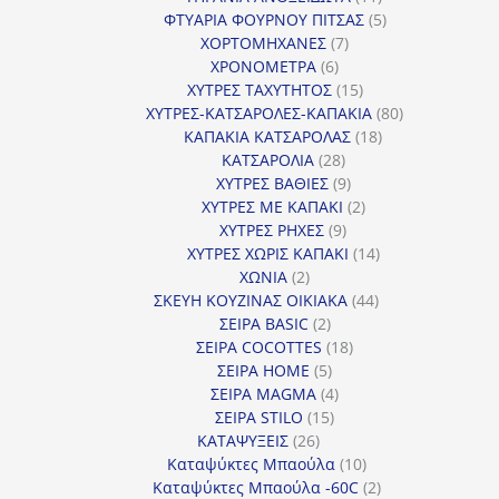
προϊόντα
5
ΦΤΥΑΡΙΑ ΦΟΥΡΝΟΥ ΠΙΤΣΑΣ
5
7
προϊόντα
ΧΟΡΤΟΜΗΧΑΝΕΣ
7
6
προϊόντα
ΧΡΟΝΟΜΕΤΡΑ
6
προϊόντα
15
ΧΥΤΡΕΣ ΤΑΧΥΤΗΤΟΣ
15
προϊόντα
80
ΧΥΤΡΕΣ-ΚΑΤΣΑΡΟΛΕΣ-ΚΑΠΑΚΙΑ
80
18
προϊόντα
ΚΑΠΑΚΙΑ ΚΑΤΣΑΡΟΛΑΣ
18
28
προϊόντα
ΚΑΤΣΑΡΟΛΙΑ
28
προϊόντα
9
ΧΥΤΡΕΣ ΒΑΘΙΕΣ
9
προϊόντα
2
ΧΥΤΡΕΣ ΜΕ ΚΑΠΑΚΙ
2
9
προϊόντα
ΧΥΤΡΕΣ ΡΗΧΕΣ
9
προϊόντα
14
ΧΥΤΡΕΣ ΧΩΡΙΣ ΚΑΠΑΚΙ
14
2
προϊόντα
ΧΩΝΙΑ
2
προϊόντα
44
ΣΚΕΥΗ ΚΟΥΖΙΝΑΣ ΟΙΚΙΑΚΑ
44
2
προϊόντα
ΣΕΙΡΑ BASIC
2
προϊόντα
18
ΣΕΙΡΑ COCOTTES
18
5
προϊόντα
ΣΕΙΡΑ HOME
5
προϊόντα
4
ΣΕΙΡΑ MAGMA
4
15
προϊόντα
ΣΕΙΡΑ STILO
15
26
προϊόντα
ΚΑΤΑΨΥΞΕΙΣ
26
προϊόντα
10
Καταψύκτες Μπαούλα
10
προϊόντα
2
Καταψύκτες Μπαούλα -60C
2