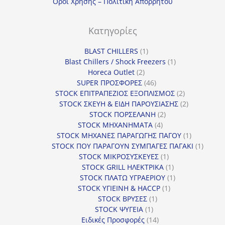
Οροι Χρησης – Πολιτικη Απορρητου
Κατηγορίες
1
BLAST CHILLERS
1
προϊόν
1
Blast Chillers / Shock Freezers
1
2
προϊόν
Horeca Outlet
2
προϊόντα
46
SUPER ΠΡΟΣΦΟΡΕΣ
46
προϊόντα
2
STOCK ΕΠΙΤΡΑΠΕΖΙΟΣ ΕΞΟΠΛΙΣΜΟΣ
2
προϊόντα
2
STOCK ΣΚΕΥΗ & ΕΙΔΗ ΠΑΡΟΥΣΙΑΣΗΣ
2
2
προϊόντα
STOCK ΠΟΡΣΕΛΑΝΗ
2
4
προϊόντα
STOCK ΜΗΧΑΝΗΜΑΤΑ
4
προϊόντα
1
STOCK ΜΗΧΑΝΕΣ ΠΑΡΑΓΩΓΗΣ ΠΑΓΟΥ
1
προϊόν
1
STOCK ΠΟΥ ΠΑΡΑΓΟΥΝ ΣΥΜΠΑΓΕΣ ΠΑΓΑΚΙ
1
1
προϊόν
STOCK ΜΙΚΡΟΣΥΣΚΕΥΕΣ
1
προϊόν
1
STOCK GRILL ΗΛΕΚΤΡΙΚΑ
1
προϊόν
1
STOCK ΠΛΑΤΩ ΥΓΡΑΕΡΙΟΥ
1
1
προϊόν
STOCK ΥΓΙΕΙΝΗ & HACCP
1
1
προϊόν
STOCK ΒΡΥΣΕΣ
1
1
προϊόν
STOCK ΨΥΓΕΙΑ
1
προϊόν
14
Ειδικές Προσφορές
14