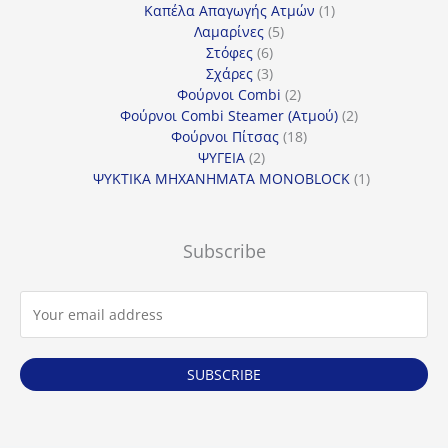
προϊόντα
1
Καπέλα Απαγωγής Ατμών
1
5
προϊόν
Λαμαρίνες
5
6
προϊόντα
Στόφες
6
προϊόντα
3
Σχάρες
3
προϊόντα
2
Φούρνοι Combi
2
προϊόντα
2
Φούρνοι Combi Steamer (Ατμού)
2
18
προϊόντα
Φούρνοι Πίτσας
18
2
προϊόντα
ΨΥΓΕΙΑ
2
προϊόντα
1
ΨΥΚΤΙΚΑ ΜΗΧΑΝΗΜΑΤΑ MONOBLOCK
1
προϊόν
Subscribe
SUBSCRIBE