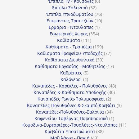
προϊόντα
6
Έπιπλα TV - Κονσόλες
6
32
προϊόντα
Έπιπλα Σαλονιού
32
προϊόντα
76
Έπιπλα Υπνοδωματίου
76
10
προϊόντα
Επιφάνειες Τραπεζιών
10
1
προϊόντα
Ερμάρια - Ντουλάπες
1
354
προϊόν
Εσωτερικός Χώρος
354
111
προϊόντα
Καθίσματα
111
προϊόντα
199
Καθίσματα - Τραπέζια
199
προϊόντα
77
Καθίσματα Γραφείου-Υποδοχής
77
30
προϊόντα
Καθίσματα Διευθυντικά
30
προϊόντα
17
Καθίσματα Εργασίας - Μαθητείας
17
5
προϊόντα
Καθρέπτες
5
4
προϊόντα
Καλόγεροι
4
προϊόντα
48
Καναπέδες - Καρέκλες - Πολυθρόνες
48
30
προϊόντα
Καναπέδες & Καθίσματα Υποδοχής
30
2
προϊόντα
Καναπέδες Γωνία-Πολυμορφικοί
2
προϊόντα
3
Καναπέδες-Πολυθρόνες & Σκαμπό Κρεβάτι
3
34
προϊόντ
Καναπέδες-Πολυθρόνες-Σαλόνια
34
προϊόντα
1
Καφενείου-Ταβέρνας Παραδοσιακά
1
προϊόν
11
Κομοδίνα-Συρταριέρες-Τουαλέτες-Ντουλάπες
11
38
προϊόν
Κρεβάτια-Υποστρώματα
38
43
προϊόντα
Μαξιλάρια - Πανιά
43