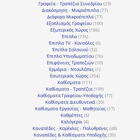
προϊόντα
23
Γραφεία - Τραπέζια Συνεδρίου
23
77
προϊόντα
Διακόσμηση - Μικροέπιπλα
77
77
προϊόντα
Διάφορα Μικροέπιπλα
77
προϊόντα
100
Εξοπλισμός Γραφείου
100
186
προϊόντα
Εξωτερικός Χώρος
186
776
προϊόντα
Έπιπλα
776
προϊόντα
6
Έπιπλα TV - Κονσόλες
6
32
προϊόντα
Έπιπλα Σαλονιού
32
προϊόντα
76
Έπιπλα Υπνοδωματίου
76
10
προϊόντα
Επιφάνειες Τραπεζιών
10
1
προϊόντα
Ερμάρια - Ντουλάπες
1
354
προϊόν
Εσωτερικός Χώρος
354
111
προϊόντα
Καθίσματα
111
προϊόντα
199
Καθίσματα - Τραπέζια
199
προϊόντα
77
Καθίσματα Γραφείου-Υποδοχής
77
30
προϊόντα
Καθίσματα Διευθυντικά
30
προϊόντα
17
Καθίσματα Εργασίας - Μαθητείας
17
5
προϊόντα
Καθρέπτες
5
4
προϊόντα
Καλόγεροι
4
προϊόντα
48
Καναπέδες - Καρέκλες - Πολυθρόνες
48
30
προϊόντα
Καναπέδες & Καθίσματα Υποδοχής
30