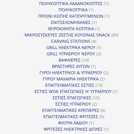
1
προϊ
ΠΟΛΥΚΟΠΤΙΚΑ-ΛΑΧΑΝΟΚΟΠΤΕΣ
1
1
προϊόν
ΠΟΛΥΚΟΠΤΙΚΑ
1
προϊόν
1
ΠΡΙΟΝΙ ΚΟΠΗΣ ΚΑΤΕΨΥΓΜΕΝΩΝ
1
1
προϊόν
ΣΝΙΤΣΕΛΟΜΗΧΑΝΕΣ
1
προϊόν
1
ΧΕΙΡΟΚΙΝΗΤΑ ΚΟΠΤΙΚΑ
1
προϊόν
84
ΜΙΚΡΟΣΥΣΚΕΥΕΣ ΖΕΣΤΗΣ ΚΟΥΖΙΝΑΣ SNACK
84
4
προϊόντ
CARVING STATIONS
4
προϊόντα
1
GRILL ΗΛΕΚΤΡΙΚΑ ΝΕΡΟΥ
1
2
προϊόν
GRILL ΥΓΡΑΕΡΙΟΥ ΝΕΡΟΥ
2
14
προϊόντα
ΒΑΦΛΙΕΡΕΣ
14
προϊόντα
1
ΒΡΑΣΤΗΡΕΣ ΑΥΓΩΝ
1
προϊόν
2
ΓΥΡΟΙ ΗΛΕΚΤΡΙΚΟΙ & ΥΓΡΑΕΡΙΟΥ
2
2
προϊόντα
ΓΥΡΟΥ ΜΑΧΑΙΡΙΑ ΗΛΕΚΤΡΙΚΑ
2
13
προϊόντα
ΕΠΑΓΓΕΛΜΑΤΙΚΕΣ ΕΣΤΙΕΣ
13
προϊόντα
1
ΕΣΤΙΕΣ WOK ΕΠΑΓΩΓΙΚΕΣ Η' ΥΓΡΑΕΡΙΟΥ
1
10
προϊόν
ΕΣΤΙΕΣ ΕΠΑΓΩΓΙΚΕΣ
10
2
προϊόντα
ΕΣΤΙΕΣ ΥΓΡΑΕΡΙΟΥ
2
προϊόντα
6
ΕΠΑΓΓΕΛΜΑΤΙΚΕΣ ΚΡΕΠΙΕΡΕΣ
6
5
προϊόντα
ΕΠΑΓΓΕΛΜΑΤΙΚΕΣ ΦΡΙΤΕΖΕΣ
5
1
προϊόντα
ΦΙΛΤΡΑ ΛΑΔΙΟΥ
1
προϊόν
1
ΦΡΙΤΕΖΕΣ ΗΛΕΚΤΡΙΚΕΣ ΔΙΠΛΕΣ
1