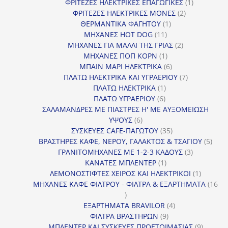
προϊόν
1
ΦΡΙΤΕΖΕΣ ΗΛΕΚΤΡΙΚΕΣ ΕΠΑΓΩΓΙΚΕΣ
1
2
προϊόν
ΦΡΙΤΕΖΕΣ ΗΛΕΚΤΡΙΚΕΣ ΜΟΝΕΣ
2
1
προϊόντα
ΘΕΡΜΑΝΤΙΚΑ ΦΑΓΗΤΟΥ
1
11
προϊόν
ΜΗΧΑΝΕΣ HOT DOG
11
προϊόντα
2
ΜΗΧΑΝΕΣ ΓΙΑ ΜΑΛΛΙ ΤΗΣ ΓΡΙΑΣ
2
1
προϊόντα
ΜΗΧΑΝΕΣ ΠΟΠ ΚΟΡΝ
1
προϊόν
6
ΜΠΑΙΝ ΜΑΡΙ ΗΛΕΚΤΡΙΚΑ
6
προϊόντα
7
ΠΛΑΤΩ ΗΛΕΚΤΡΙΚΑ ΚΑΙ ΥΓΡΑΕΡΙΟΥ
7
1
προϊόντα
ΠΛΑΤΩ ΗΛΕΚΤΡΙΚΑ
1
6
προϊόν
ΠΛΑΤΩ ΥΓΡΑΕΡΙΟΥ
6
προϊόντα
ΣΑΛΑΜΑΝΔΡΕΣ ΜΕ ΠΙΑΣΤΡΕΣ Η' ΜΕ ΑΥΞΟΜΕΙΩΣΗ
6
ΥΨΟΥΣ
6
προϊόντα
35
ΣΥΣΚΕΥΕΣ CAFE-ΠΑΓΩΤΟΥ
35
προϊόντα
5
ΒΡΑΣΤΗΡΕΣ ΚΑΦΕ, ΝΕΡΟΥ, ΓΑΛΑΚΤΟΣ & ΤΣΑΓΙΟΥ
5
3
προϊ
ΓΡΑΝΙΤΟΜΗΧΑΝΕΣ ΜΕ 1-2-3 ΚΑΔΟΥΣ
3
1
προϊόντα
ΚΑΝΑΤΕΣ ΜΠΛΕΝΤΕΡ
1
προϊόν
1
ΛΕΜΟΝΟΣΤΙΦΤΕΣ ΧΕΙΡΟΣ ΚΑΙ ΗΛΕΚΤΡΙΚΟΙ
1
προϊόν
ΜΗΧΑΝΕΣ ΚΑΦΕ ΦΙΛΤΡΟΥ - ΦΙΛΤΡΑ & ΕΞΑΡΤΗΜΑΤΑ
16
16
προϊόντα
4
ΕΞΑΡΤΗΜΑΤΑ BRAVILOR
4
9
προϊόντα
ΦΙΛΤΡΑ ΒΡΑΣΤΗΡΩΝ
9
προϊόντα
9
ΜΠΛΕΝΤΕΡ ΚΑΙ ΣΥΣΚΕΥΕΣ ΠΡΟΕΤΟΙΜΑΣΙΑΣ
9