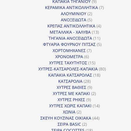
9
προϊόντα
ΚΑΠΑΚΙΑ ΤΗΓΑΝΙΟΥ
9
προϊόντα
7
ΚΕΡΑΜΙΚΑ ΑΝΤΙΚΟΛΛΗΤΙΚΑ
7
2
προϊόντα
ΑΛΟΥΜΙΝΙΟΥ
2
προϊόντα
5
ΑΝΟΞΕΙΔΩΤΑ
5
προϊόντα
4
ΚΡΕΠΑΣ ΑΝΤΙΚΟΛΛΗΤΙΚΑ
4
13
προϊόντα
ΜΕΤΑΛΛΙΚΑ - ΧΑΛΥΒΑ
13
προϊόντα
11
ΤΗΓΑΝΙΑ ΑΝΟΞΕΙΔΩΤΑ
11
προϊόντα
5
ΦΤΥΑΡΙΑ ΦΟΥΡΝΟΥ ΠΙΤΣΑΣ
5
7
προϊόντα
ΧΟΡΤΟΜΗΧΑΝΕΣ
7
6
προϊόντα
ΧΡΟΝΟΜΕΤΡΑ
6
προϊόντα
15
ΧΥΤΡΕΣ ΤΑΧΥΤΗΤΟΣ
15
προϊόντα
80
ΧΥΤΡΕΣ-ΚΑΤΣΑΡΟΛΕΣ-ΚΑΠΑΚΙΑ
80
18
προϊόντα
ΚΑΠΑΚΙΑ ΚΑΤΣΑΡΟΛΑΣ
18
28
προϊόντα
ΚΑΤΣΑΡΟΛΙΑ
28
προϊόντα
9
ΧΥΤΡΕΣ ΒΑΘΙΕΣ
9
προϊόντα
2
ΧΥΤΡΕΣ ΜΕ ΚΑΠΑΚΙ
2
9
προϊόντα
ΧΥΤΡΕΣ ΡΗΧΕΣ
9
προϊόντα
14
ΧΥΤΡΕΣ ΧΩΡΙΣ ΚΑΠΑΚΙ
14
2
προϊόντα
ΧΩΝΙΑ
2
προϊόντα
44
ΣΚΕΥΗ ΚΟΥΖΙΝΑΣ ΟΙΚΙΑΚΑ
44
2
προϊόντα
ΣΕΙΡΑ BASIC
2
προϊόντα
18
ΣΕΙΡΑ COCOTTES
18