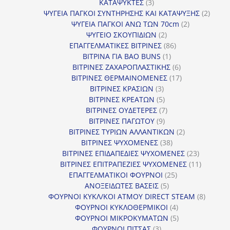
3
προϊόντα
ΚΑΤΑΨΥΚΤΕΣ
3
προϊόντα
2
ΨΥΓΕΙΑ ΠΑΓΚΟΙ ΣΥΝΤΗΡΗΣΗΣ ΚΑΙ ΚΑΤΑΨΥΞΗΣ
2
2
προϊό
ΨΥΓΕΙΑ ΠΑΓΚΟΙ ΑΝΩ ΤΩΝ 70cm
2
2
προϊόντα
ΨΥΓΕΙΟ ΣΚΟΥΠΙΔΙΩΝ
2
προϊόντα
86
ΕΠΑΓΓΕΛΜΑΤΙΚΕΣ ΒΙΤΡΙΝΕΣ
86
1
προϊόντα
ΒΙΤΡΙΝΑ ΓΙΑ BAO BUNS
1
προϊόν
6
ΒΙΤΡΙΝΕΣ ΖΑΧΑΡΟΠΛΑΣΤΙΚΗΣ
6
προϊόντα
17
ΒΙΤΡΙΝΕΣ ΘΕΡΜΑΙΝΟΜΕΝΕΣ
17
3
προϊόντα
ΒΙΤΡΙΝΕΣ ΚΡΑΣΙΩΝ
3
προϊόντα
5
ΒΙΤΡΙΝΕΣ ΚΡΕΑΤΩΝ
5
προϊόντα
7
ΒΙΤΡΙΝΕΣ ΟΥΔΕΤΕΡΕΣ
7
9
προϊόντα
ΒΙΤΡΙΝΕΣ ΠΑΓΩΤΟΥ
9
προϊόντα
2
ΒΙΤΡΙΝΕΣ ΤΥΡΙΩΝ ΑΛΛΑΝΤΙΚΩΝ
2
38
προϊόντα
ΒΙΤΡΙΝΕΣ ΨΥΧΟΜΕΝΕΣ
38
προϊόντα
23
ΒΙΤΡΙΝΕΣ ΕΠΙΔΑΠΕΔΙΕΣ ΨΥΧΟΜΕΝΕΣ
23
προϊόντα
11
ΒΙΤΡΙΝΕΣ ΕΠΙΤΡΑΠΕΖΙΕΣ ΨΥΧΟΜΕΝΕΣ
11
25
προϊόντ
ΕΠΑΓΓΕΛΜΑΤΙΚΟΙ ΦΟΥΡΝΟΙ
25
5
προϊόντα
ΑΝΟΞΕΙΔΩΤΕΣ ΒΑΣΕΙΣ
5
προϊόντα
8
ΦΟΥΡΝΟΙ ΚΥΚΛ/ΚΟΙ ΑΤΜΟΥ DIRECT STEAM
8
4
προϊόν
ΦΟΥΡΝΟΙ ΚΥΚΛΟΘΕΡΜΙΚΟΙ
4
προϊόντα
5
ΦΟΥΡΝΟΙ ΜΙΚΡΟΚΥΜΑΤΩΝ
5
3
προϊόντα
ΦΟΥΡΝΟΙ ΠΙΤΣΑΣ
3