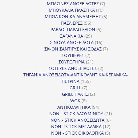
7
προϊ
ΜΠΑΣΙΝΕΣ ΑΝΟΞΕΙΔΩΤΕΣ
7
10
προϊόντα
ΜΠΟΥΚΑΛΙΑ ΠΛΑΣΤΙΚΑ
10
προϊόντα
5
ΜΠΩΛ ΚΩΝΙΚΑ ΑΝΑΜΕΙΞΗΣ
5
56
προϊόντα
ΠΑΕΛΙΕΡΕΣ
56
προϊόντα
5
ΡΑΒΔΟΙ ΠΑΡΑΓΓΕΛΙΩΝ
5
29
προϊόντα
ΣΑΓΑΝΑΚΙΑ
29
προϊόντα
16
ΣΙΝΟΥΑ ΑΝΟΞΕΙΔΩΤΑ
16
προϊόντα
7
ΣΙΦΟΝ ΣΑΝΤΙΓΥΣ ΚΑΙ ΣΟΔΑΣ
7
2
προϊόντα
ΣΟΥΠΙΕΡΕΣ
2
προϊόντα
21
ΣΟΥΡΩΤΗΡΙΑ
21
προϊόντα
2
ΣΩΤΕΖΕΣ ΑΝΟΞΕΙΔΩΤΕΣ
2
προϊόντα
ΤΗΓΑΝΙΑ ΑΝΟΞΕΙΔΩΤΑ-ΑΝΤΙΚΟΛΛΗΤΙΚΑ-ΚΕΡΑΜΙΚΑ-
155
ΠΕΤΡΙΝΑ
155
7
προϊόντα
GRILL
7
προϊόντα
2
GRILL ΠΛΑΤΩ
2
8
προϊόντα
WOK
8
προϊόντα
94
ΑΝΤΙΚΟΛΛΗΤΙΚΑ
94
προϊόντα
71
NON - STICK ΑΛΟΥΜΙΝΙΟΥ
71
6
προϊόντα
NON - STICK ΑΝΟΞΕΙΔΩΤΑ
6
12
προϊόντα
NON - STICK ΜΕΤΑΛΛΙΚΑ
12
5
προϊόντα
NON - STICK ΟΙΚΟΛΟΓΙΚΑ
5