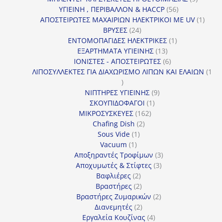
56
προϊόντ
ΥΓΙΕΙΝΗ , ΠΕΡΙΒΑΛΛΟΝ & HACCP
56
προϊόντα
1
ΑΠΟΣΤΕΙΡΩΤΕΣ ΜΑΧΑΙΡΙΩΝ ΗΛΕΚΤΡΙΚΟΙ ΜΕ UV
1
24
προϊό
ΒΡΥΣΕΣ
24
προϊόντα
1
ΕΝΤΟΜΟΠΑΓΙΔΕΣ ΗΛΕΚΤΡΙΚΕΣ
1
13
προϊόν
ΕΞΑΡΤΗΜΑΤΑ ΥΓΙΕΙΝΗΣ
13
προϊόντα
6
ΙΟΝΙΣΤΕΣ - ΑΠΟΣΤΕΙΡΩΤΕΣ
6
προϊόντα
ΛΙΠΟΣΥΛΛΕΚΤΕΣ ΓΙΑ ΔΙΑΧΩΡΙΣΜΟ ΛΙΠΩΝ ΚΑΙ ΕΛΑΙΩΝ
1
1
προϊόν
9
ΝΙΠΤΗΡΕΣ ΥΓΙΕΙΝΗΣ
9
1
προϊόντα
ΣΚΟΥΠΙΔΟΦΑΓΟΙ
1
162
προϊόν
ΜΙΚΡΟΣΥΣΚΕΥΕΣ
162
2
προϊόντα
Chafing Dish
2
1
προϊόντα
Sous Vide
1
1
προϊόν
Vacuum
1
προϊόν
3
Αποξηραντές Τροφίμων
3
3
προϊόντα
Αποχυμωτές & Στίφτες
3
2
προϊόντα
Βαφλιέρες
2
προϊόντα
2
Βραστήρες
2
προϊόντα
2
Βραστήρες Ζυμαρικών
2
2
προϊόντα
Διανεμητές
2
προϊόντα
4
Εργαλεία Κουζίνας
4