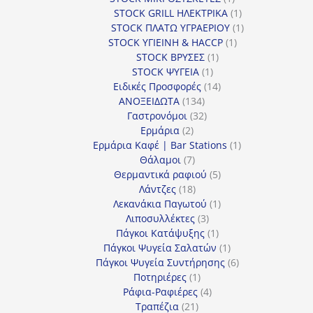
προϊόν
1
STOCK GRILL ΗΛΕΚΤΡΙΚΑ
1
προϊόν
1
STOCK ΠΛΑΤΩ ΥΓΡΑΕΡΙΟΥ
1
1
προϊόν
STOCK ΥΓΙΕΙΝΗ & HACCP
1
1
προϊόν
STOCK ΒΡΥΣΕΣ
1
1
προϊόν
STOCK ΨΥΓΕΙΑ
1
προϊόν
14
Ειδικές Προσφορές
14
134
προϊόντα
ΑΝΟΞΕΙΔΩΤΑ
134
προϊόντα
32
Γαστρονόμοι
32
2
προϊόντα
Ερμάρια
2
προϊόντα
1
Ερμάρια Καφέ | Bar Stations
1
7
προϊόν
Θάλαμοι
7
προϊόντα
5
Θερμαντικά ραφιού
5
18
προϊόντα
Λάντζες
18
προϊόντα
1
Λεκανάκια Παγωτού
1
3
προϊόν
Λιποσυλλέκτες
3
προϊόντα
1
Πάγκοι Κατάψυξης
1
προϊόν
1
Πάγκοι Ψυγεία Σαλατών
1
προϊόν
6
Πάγκοι Ψυγεία Συντήρησης
6
1
προϊόντα
Ποτηριέρες
1
προϊόν
4
Ράφια-Ραφιέρες
4
21
προϊόντα
Τραπέζια
21