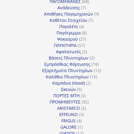
προϊόντα
68
ΠΑΓΟΜΗΧΑΝΕΣ
68
7
προϊόντα
Ανάδευσης
7
προϊόντα
9
Αποθήκες Παγομηχανών
9
7
προϊόντα
Καθέτου Στοιχείου
7
4
προϊόντα
Παγολέπι
4
προϊόντα
8
Παγότριμμα
8
27
προϊόντα
Ψεκασμού
27
57
προϊόντα
ΠΛΥΝΤΗΡΙΑ
57
προϊόντα
2
Αφαλατωτές
2
προϊόντα
2
Βάσεις Πλυντηρίων
2
προϊόντα
18
Εμπρόσθιας Φόρτωσης
18
προϊόντα
12
Εξαρτήματα Πλυντηρίων
12
15
προϊόντα
Καλάθια Πλυντηρίων
15
2
προϊόντα
Καμπάνα (Hood)
2
5
προϊόντα
Σκευών
5
προϊόντα
3
ΠΟΡΤΕΣ MTH
3
προϊόντα
92
ΠΡΟΜΗΘΕΥΤΕΣ
92
2
προϊόντα
ARISTARCO
2
3
προϊόντα
EFFEUNO
3
4
προϊόντα
FRIGUS
4
προϊόντα
1
GALORE
1
προϊόν
17
GIADOS
17