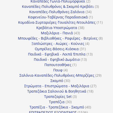
2
προϊόντα
Καναπέδες Γωνία-Πολυμορφικοί
2
προϊόντα
3
Καναπέδες-Πολυθρόνες & Σκαμπό Κρεβάτι
3
34
προϊόντ
Καναπέδες-Πολυθρόνες-Σαλόνια
34
προϊόντα
1
Καφενείου-Ταβέρνας Παραδοσιακά
1
προϊόν
11
Κομοδίνα-Συρταριέρες-Τουαλέτες-Ντουλάπες
11
38
προϊόν
Κρεβάτια-Υποστρώματα
38
43
προϊόντα
Μαξιλάρια - Πανιά
43
προϊόντα
8
Μπουφέδες - Βιβλιοθήκες - Ραφιέρες - Βιτρίνες
8
4
προϊό
Ξαπλώστρες - Αιώρες - Κούνιες
4
31
προϊόντα
Ομπρέλες-Βάσεις-Κιόσκια
31
προϊόντα
13
Παιδικά - Εφηβικά - Λοιπά Έπιπλα
13
13
προϊόντα
Παιδικό - Εφηβικό Δωμάτιο
13
1
προϊόντα
Παπουτσοθήκες
1
4
προϊόν
Πουφ
4
προϊόντα
29
Σαλόνια-Καναπέδες-Πολυθρόνες-Μπερζέρες
29
30
προϊόν
Σκαμπό
30
προϊόντα
27
Στρώματα - Επιστρώματα - Μαξιλάρια
27
18
προϊόντα
Τραπεζάκια Σαλονιού & Βοηθητικά
18
3
προϊόντα
Τραπεζαρίες Set
3
30
προϊόντα
Τραπέζια
30
προϊόντα
40
Τραπέζια - Τραπεζάκια - Σκαμπό
40
1536
προϊόντα
ΕΠΙΤΡΑΠΕΖΙΟΣ ΕΞΟΠΛΙΣΜΟΣ
1536