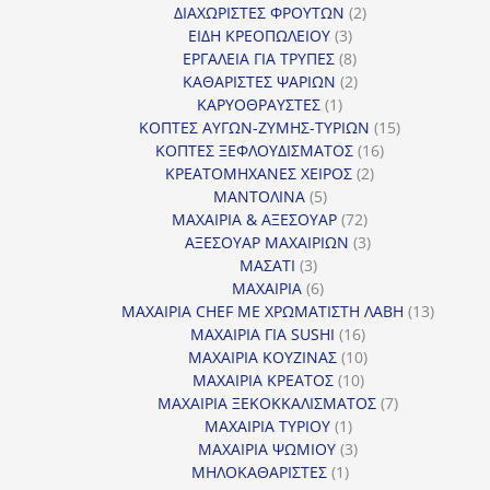
προϊόν
2
ΔΙΑΧΩΡΙΣΤΕΣ ΦΡΟΥΤΩΝ
2
3
προϊόντα
ΕΙΔΗ ΚΡΕΟΠΩΛΕΙΟΥ
3
προϊόντα
8
ΕΡΓΑΛΕΙΑ ΓΙΑ ΤΡΥΠΕΣ
8
προϊόντα
2
ΚΑΘΑΡΙΣΤΕΣ ΨΑΡΙΩΝ
2
1
προϊόντα
ΚΑΡΥΟΘΡΑΥΣΤΕΣ
1
προϊόν
15
ΚΟΠΤΕΣ ΑΥΓΩΝ-ΖΥΜΗΣ-ΤΥΡΙΩΝ
15
16
προϊόντα
ΚΟΠΤΕΣ ΞΕΦΛΟΥΔΙΣΜΑΤΟΣ
16
2
προϊόντα
ΚΡΕΑΤΟΜΗΧΑΝΕΣ ΧΕΙΡΟΣ
2
5
προϊόντα
ΜΑΝΤΟΛΙΝΑ
5
προϊόντα
72
ΜΑΧΑΙΡΙΑ & ΑΞΕΣΟΥΑΡ
72
προϊόντα
3
ΑΞΕΣΟΥΑΡ ΜΑΧΑΙΡΙΩΝ
3
3
προϊόντα
ΜΑΣΑΤΙ
3
προϊόντα
6
ΜΑΧΑΙΡΙΑ
6
προϊόντα
13
ΜΑΧΑΙΡΙΑ CHEF ΜΕ ΧΡΩΜΑΤΙΣΤΗ ΛΑΒΗ
13
16
προϊόντ
ΜΑΧΑΙΡΙΑ ΓΙΑ SUSHI
16
προϊόντα
10
ΜΑΧΑΙΡΙΑ ΚΟΥΖΙΝΑΣ
10
10
προϊόντα
ΜΑΧΑΙΡΙΑ ΚΡΕΑΤΟΣ
10
προϊόντα
7
ΜΑΧΑΙΡΙΑ ΞΕΚΟΚΚΑΛΙΣΜΑΤΟΣ
7
1
προϊόντα
ΜΑΧΑΙΡΙΑ ΤΥΡΙΟΥ
1
προϊόν
3
ΜΑΧΑΙΡΙΑ ΨΩΜΙΟΥ
3
1
προϊόντα
ΜΗΛΟΚΑΘΑΡΙΣΤΕΣ
1