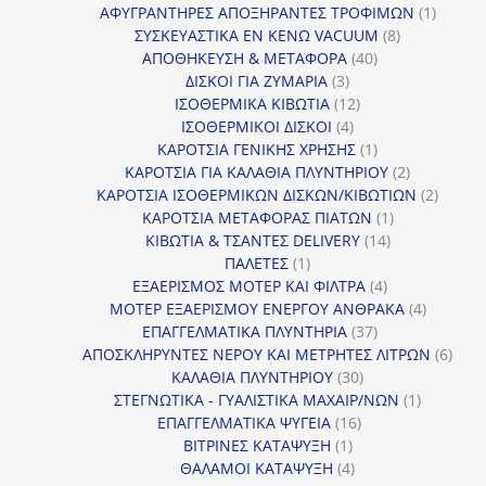
προϊόντα
1
ΑΦΥΓΡΑΝΤΗΡΕΣ ΑΠΟΞΗΡΑΝΤΕΣ ΤΡΟΦΙΜΩΝ
1
8
προϊόν
ΣΥΣΚΕΥΑΣΤΙΚΑ ΕΝ ΚΕΝΩ VACUUM
8
40
προϊόντα
ΑΠΟΘΗΚΕΥΣΗ & ΜΕΤΑΦΟΡΑ
40
3
προϊόντα
ΔΙΣΚΟΙ ΓΙΑ ΖΥΜΑΡΙΑ
3
προϊόντα
12
ΙΣΟΘΕΡΜΙΚΑ ΚΙΒΩΤΙΑ
12
4
προϊόντα
ΙΣΟΘΕΡΜΙΚΟΙ ΔΙΣΚΟΙ
4
προϊόντα
1
ΚΑΡΟΤΣΙΑ ΓΕΝΙΚΗΣ ΧΡΗΣΗΣ
1
προϊόν
2
ΚΑΡΟΤΣΙΑ ΓΙΑ ΚΑΛΑΘΙΑ ΠΛΥΝΤΗΡΙΟΥ
2
προϊόντα
2
ΚΑΡΟΤΣΙΑ ΙΣΟΘΕΡΜΙΚΩΝ ΔΙΣΚΩΝ/ΚΙΒΩΤΙΩΝ
2
1
προϊόν
ΚΑΡΟΤΣΙΑ ΜΕΤΑΦΟΡΑΣ ΠΙΑΤΩΝ
1
14
προϊόν
ΚΙΒΩΤΙΑ & ΤΣΑΝΤΕΣ DELIVERY
14
1
προϊόντα
ΠΑΛΕΤΕΣ
1
προϊόν
4
ΕΞΑΕΡΙΣΜΟΣ ΜΟΤΕΡ ΚΑΙ ΦΙΛΤΡΑ
4
προϊόντα
4
ΜΟΤΕΡ ΕΞΑΕΡΙΣΜΟΥ ΕΝΕΡΓΟΥ ΑΝΘΡΑΚΑ
4
37
προϊόντ
ΕΠΑΓΓΕΛΜΑΤΙΚΑ ΠΛΥΝΤΗΡΙΑ
37
προϊόντα
6
ΑΠΟΣΚΛΗΡΥΝΤΕΣ ΝΕΡΟΥ ΚΑΙ ΜΕΤΡΗΤΕΣ ΛΙΤΡΩΝ
6
30
προϊ
ΚΑΛΑΘΙΑ ΠΛΥΝΤΗΡΙΟΥ
30
προϊόντα
1
ΣΤΕΓΝΩΤΙΚΑ - ΓΥΑΛΙΣΤΙΚΑ ΜΑΧΑΙΡ/ΝΩΝ
1
16
προϊόν
ΕΠΑΓΓΕΛΜΑΤΙΚΑ ΨΥΓΕΙΑ
16
1
προϊόντα
ΒΙΤΡΙΝΕΣ ΚΑΤΑΨΥΞΗ
1
προϊόν
4
ΘΑΛΑΜΟΙ ΚΑΤΑΨΥΞΗ
4