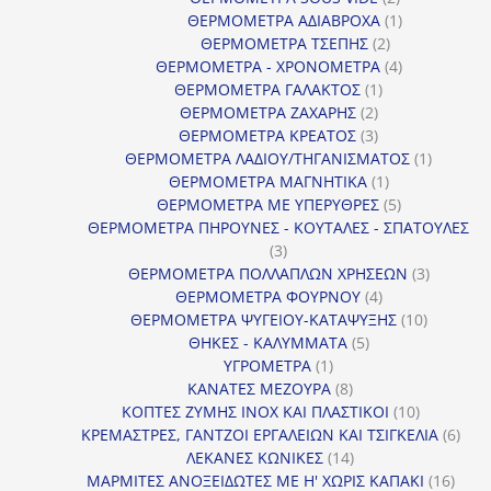
προϊόντα
1
ΘΕΡΜΟΜΕΤΡΑ ΑΔΙΑΒΡΟΧΑ
1
2
προϊόν
ΘΕΡΜΟΜΕΤΡΑ ΤΣΕΠΗΣ
2
προϊόντα
4
ΘΕΡΜΟΜΕΤΡΑ - ΧΡΟΝΟΜΕΤΡΑ
4
1
προϊόντα
ΘΕΡΜΟΜΕΤΡΑ ΓΑΛΑΚΤΟΣ
1
2
προϊόν
ΘΕΡΜΟΜΕΤΡΑ ΖΑΧΑΡΗΣ
2
προϊόντα
3
ΘΕΡΜΟΜΕΤΡΑ ΚΡΕΑΤΟΣ
3
προϊόντα
1
ΘΕΡΜΟΜΕΤΡΑ ΛΑΔΙΟΥ/ΤΗΓΑΝΙΣΜΑΤΟΣ
1
1
προϊόν
ΘΕΡΜΟΜΕΤΡΑ ΜΑΓΝΗΤΙΚΑ
1
προϊόν
5
ΘΕΡΜΟΜΕΤΡΑ ΜΕ ΥΠΕΡΥΘΡΕΣ
5
προϊόντα
ΘΕΡΜΟΜΕΤΡΑ ΠΗΡΟΥΝΕΣ - ΚΟΥΤΑΛΕΣ - ΣΠΑΤΟΥΛΕΣ
3
3
προϊόντα
3
ΘΕΡΜΟΜΕΤΡΑ ΠΟΛΛΑΠΛΩΝ ΧΡΗΣΕΩΝ
3
4
προϊόντ
ΘΕΡΜΟΜΕΤΡΑ ΦΟΥΡΝΟΥ
4
προϊόντα
10
ΘΕΡΜΟΜΕΤΡΑ ΨΥΓΕΙΟΥ-ΚΑΤΑΨΥΞΗΣ
10
5
προϊόντα
ΘΗΚΕΣ - ΚΑΛΥΜΜΑΤΑ
5
1
προϊόντα
ΥΓΡΟΜΕΤΡΑ
1
προϊόν
8
ΚΑΝΑΤΕΣ ΜΕΖΟΥΡΑ
8
προϊόντα
10
ΚΟΠΤΕΣ ΖΥΜΗΣ INOX ΚΑΙ ΠΛΑΣΤΙΚΟΙ
10
προϊόντα
6
ΚΡΕΜΑΣΤΡΕΣ, ΓΑΝΤΖΟΙ ΕΡΓΑΛΕΙΩΝ ΚΑΙ ΤΣΙΓΚΕΛΙΑ
6
14
προϊ
ΛΕΚΑΝΕΣ ΚΩΝΙΚΕΣ
14
προϊόντα
16
ΜΑΡΜΙΤΕΣ ΑΝΟΞΕΙΔΩΤΕΣ ΜΕ Η' ΧΩΡΙΣ ΚΑΠΑΚΙ
16