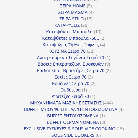
5
προϊόντα
ΣΕΙΡΑ HOME
5
προϊόντα
4
ΣΕΙΡΑ MAGMA
4
15
προϊόντα
ΣΕΙΡΑ STILO
15
26
προϊόντα
ΚΑΤΑΨΥΞΕΙΣ
26
προϊόντα
10
Καταψύκτες Μπαούλα
10
προϊόντα
2
Καταψύκτες Μπαούλα -60C
2
4
προϊόντα
Καταψύξεις Όρθιες Τυφλές
4
32
προϊόντα
ΚΟΥΖΙΝΑ Σειρά 70
32
προϊόντα
1
Ανατρεπόμενα Τηγάνια Σειρά 70
1
9
προϊόν
Βάσεις Επιτραπέζιων Συσκευών
9
προϊόντα
2
Επιδαπέδιοι Βραστήρες Σειρά 70
2
3
προϊόντα
Εστίες Σειρά 70
3
προϊόντα
2
Κουζίνες Σειρά 70
2
1
προϊόντα
Ουδέτερα
1
προϊόν
1
Φριτέζες Σειρά 70
1
προϊόν
444
ΜΗΧΑΝΗΜΑΤΑ ΜΑΖΙΚΗΣ ΕΣΤΙΑΣΗΣ
444
προϊόντα
4
BUFFET-ΜΠΟΥΦΕ ΕΠΙΠΛΑ 'Η ΕΝΤΟΙΧΙΖΟΜΕΝΑ
4
1
προϊόν
BUFFET ΕΝΤΟΙΧΙΖΟΜΕΝΑ
1
προϊόν
3
BUFFET ΘΕΡΜΑΙΝΟΜΕΝΑ
3
προϊόντα
15
EXCLUSIVE ΣΥΣΚΕΥΕΣ & SOUS VIDE COOKING
15
6
προϊόν
SOUS VIDE COOKERS
6