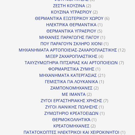
2
προϊόντα
ΖΕΣΤΗ ΚΟΥΖΙΝΑ
2
προϊόντα
2
ΚΟΥΖΙΝΑ ΥΓΡΑΕΡΙΟΥ
2
προϊόντα
6
ΘΕΡΜΑΝΤΙΚΑ ΕΞΩΤΕΡΙΚΟΥ ΧΩΡΟΥ
6
1
προϊόντα
ΗΛΕΚΤΡΙΚΑ ΘΕΡΜΑΝΤΙΚΑ
1
5
προϊόν
ΘΕΡΜΑΝΤΙΚΑ ΥΓΡΑΕΡΙΟΥ
5
προϊόντα
1
ΜΗΧΑΝΕΣ ΠΑΡΑΓΩΓΗΣ ΠΑΓΟΥ
1
προϊόν
1
ΠΟΥ ΠΑΡΑΓΟΥΝ ΣΚΛΗΡΟ ΧΙΟΝΙ
1
προϊόν
12
ΜΗΧΑΝΗΜΑΤΑ ΑΡΤΟΠΟΙΕΙΑΣ-ΖΑΧΑΡΟΠΛΑΣΤΙΚΗΣ
12
4
προϊ
ΜΙΞΕΡ ΖΑΧΑΡΟΠΛΑΣΤΙΚΗΣ
4
προϊόντα
7
ΤΑΧΥΖΥΜΩΤΗΡΙΑ ΠΙΤΣΑΡΙΑΣ ΚΑΙ ΑΡΤΟΠΟΙΕΙΩΝ
7
1
προϊό
ΦΟΡΜΑΡΙΣΤΙΚΑ ΖΥΜΗΣ
1
προϊόν
21
ΜΗΧΑΝΗΜΑΤΑ ΚΑΤΕΡΓΑΣΙΑΣ
21
1
προϊόντα
ΓΕΜΙΣΤΙΚΑ ΓΙΑ ΛΟΥΚΑΝΙΚΑ
1
2
προϊόν
ΖΑΜΠΟΝΟΜΗΧΑΝΕΣ
2
2
προϊόντα
ΜΕ ΙΜΑΝΤΑ
2
προϊόντα
7
ΖΥΓΟΙ ΕΡΓΑΣΤΗΡΙΑΚΗΣ ΧΡΗΣΗΣ
7
1
προϊόντα
ΖΥΓΟΙ ΛΙΑΝΙΚΗΣ ΠΩΛΗΣΗΣ
1
προϊόν
1
ΖΥΜΩΤΗΡΙΟ ΚΡΕΑΤΟΕΙΔΩΝ
1
1
προϊόν
ΘΕΡΜΟΚΟΛΛΗΤΙΚΆ
1
2
προϊόν
ΚΡΕΑΤΟΜΗΧΑΝΕΣ
2
προϊόντα
1
ΠΑΤΑΤΟΚΟΠΤΕΣ ΗΛΕΚΤΡΙΚΟΙ ΚΑΙ ΧΕΙΡΟΚΙΝΗΤΟΙ
1