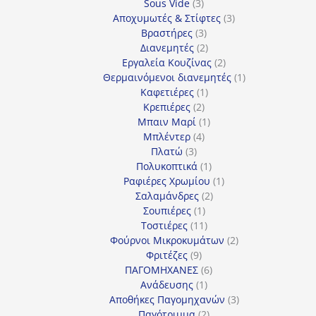
3
προϊόντα
Sous Vide
3
προϊόντα
3
Αποχυμωτές & Στίφτες
3
3
προϊόντα
Βραστήρες
3
προϊόντα
2
Διανεμητές
2
προϊόντα
2
Εργαλεία Κουζίνας
2
προϊόντα
1
Θερμαινόμενοι διανεμητές
1
1
προϊόν
Καφετιέρες
1
2
προϊόν
Κρεπιέρες
2
προϊόντα
1
Μπαιν Μαρί
1
4
προϊόν
Μπλέντερ
4
3
προϊόντα
Πλατώ
3
προϊόντα
1
Πολυκοπτικά
1
προϊόν
1
Ραφιέρες Χρωμίου
1
2
προϊόν
Σαλαμάνδρες
2
1
προϊόντα
Σουπιέρες
1
προϊόν
11
Τοστιέρες
11
προϊόντα
2
Φούρνοι Μικροκυμάτων
2
9
προϊόντα
Φριτέζες
9
προϊόντα
6
ΠΑΓΟΜΗΧΑΝΕΣ
6
1
προϊόντα
Ανάδευσης
1
προϊόν
3
Αποθήκες Παγομηχανών
3
2
προϊόντα
Παγότριμμα
2