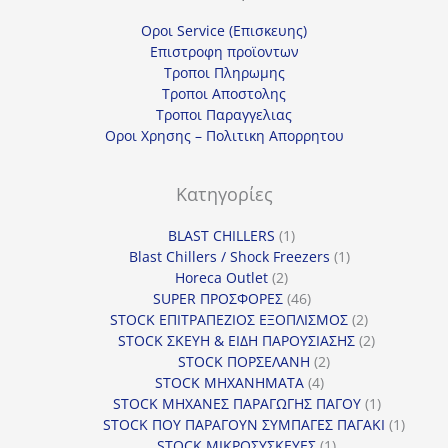
Οροι Service (Επισκευης)
Επιστροφη προϊοντων
Τροποι Πληρωμης
Τροποι Αποστολης
Τροποι Παραγγελιας
Οροι Χρησης – Πολιτικη Απορρητου
Κατηγορίες
1
BLAST CHILLERS
1
προϊόν
1
Blast Chillers / Shock Freezers
1
2
προϊόν
Horeca Outlet
2
προϊόντα
46
SUPER ΠΡΟΣΦΟΡΕΣ
46
προϊόντα
2
STOCK ΕΠΙΤΡΑΠΕΖΙΟΣ ΕΞΟΠΛΙΣΜΟΣ
2
προϊόντα
2
STOCK ΣΚΕΥΗ & ΕΙΔΗ ΠΑΡΟΥΣΙΑΣΗΣ
2
2
προϊόντα
STOCK ΠΟΡΣΕΛΑΝΗ
2
4
προϊόντα
STOCK ΜΗΧΑΝΗΜΑΤΑ
4
προϊόντα
1
STOCK ΜΗΧΑΝΕΣ ΠΑΡΑΓΩΓΗΣ ΠΑΓΟΥ
1
προϊόν
1
STOCK ΠΟΥ ΠΑΡΑΓΟΥΝ ΣΥΜΠΑΓΕΣ ΠΑΓΑΚΙ
1
1
προϊόν
STOCK ΜΙΚΡΟΣΥΣΚΕΥΕΣ
1