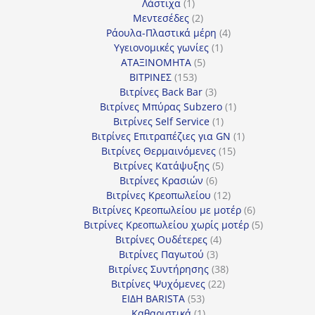
1
προϊόντα
Λάστιχα
1
προϊόν
2
Μεντεσέδες
2
προϊόντα
4
Ράουλα-Πλαστικά μέρη
4
1
προϊόντα
Υγειονομικές γωνίες
1
5
προϊόν
ΑΤΑΞΙΝΟΜΗΤΑ
5
153
προϊόντα
ΒΙΤΡΙΝΕΣ
153
προϊόντα
3
Βιτρίνες Back Bar
3
προϊόντα
1
Βιτρίνες Mπύρας Subzero
1
1
προϊόν
Βιτρίνες Self Service
1
προϊόν
1
Βιτρίνες Επιτραπέζιες για GN
1
15
προϊόν
Βιτρίνες Θερμαινόμενες
15
5
προϊόντα
Βιτρίνες Κατάψυξης
5
6
προϊόντα
Βιτρίνες Κρασιών
6
προϊόντα
12
Βιτρίνες Κρεοπωλείου
12
προϊόντα
6
Βιτρίνες Κρεοπωλείου με μοτέρ
6
προϊόντα
5
Βιτρίνες Κρεοπωλείου χωρίς μοτέρ
5
4
προϊόντα
Βιτρίνες Ουδέτερες
4
3
προϊόντα
Βιτρίνες Παγωτού
3
προϊόντα
38
Βιτρίνες Συντήρησης
38
22
προϊόντα
Βιτρίνες Ψυχόμενες
22
53
προϊόντα
ΕΙΔΗ BARISTA
53
προϊόντα
1
Καθαριστικά
1