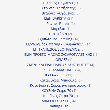
προϊόν
1
Βιτρίνες Παγωτού
1
προϊόν
3
Βιτρίνες Συντήρησης
3
3
προϊόντα
Βιτρίνες Ψυχόμενες
3
21
προϊόντα
ΕΙΔΗ BARISTA
21
προϊόντα
1
Pitcher Rinser
1
1
προϊόν
Μπρελόκ
1
προϊόν
2
Πατητήρια
2
προϊόντα
14
Εξοπλισμός Catering
14
προϊόντα
14
Εξοπλισμός Catering - Εκδηλώσεων
14
5
προϊόντα
ΕΠΙΤΡΑΠΕΖΙΟΣ ΕΞΟΠΛΙΣΜΟΣ
5
προϊόντα
1
ΕΙΔΗ ΠΡΟΕΤΟΙΜΑΣΙΑΣ ΖΑΧΑΡΟΠΛΑΣΤΙΚΗΣ
1
1
προϊόν
ΦΟΡΜΕΣ
1
προϊόν
4
ΣΚΕΥΗ ΚΑΙ ΕΙΔΗ ΠΑΡΟΥΣΙΑΣΗΣ BUFFET
4
4
προϊόντα
ΚΟΥΒΑΔΑΚΙΑ ΠΑΓΟΥ
4
11
προϊόντα
ΚΑΤΑΨΥΞΕΙΣ
11
προϊόντα
6
Καταψύκτες Μπαούλα
6
προϊόντα
1
Καταψύκτες Συρόμενα κρύσταλλα
1
4
προϊόν
ΚΟΥΖΙΝΑ Σειρά 70
4
προϊόντα
1
Κουζίνες Σειρά 70
1
64
προϊόν
ΜΙΚΡΟΣΥΣΚΕΥΕΣ
64
3
προϊόντα
Chafing Dish
3