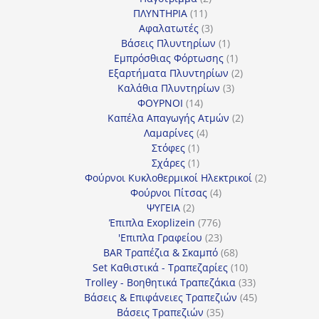
11
προϊόντα
ΠΛΥΝΤΗΡΙΑ
11
προϊόντα
3
Αφαλατωτές
3
προϊόντα
1
Βάσεις Πλυντηρίων
1
προϊόν
1
Εμπρόσθιας Φόρτωσης
1
προϊόν
2
Εξαρτήματα Πλυντηρίων
2
3
προϊόντα
Καλάθια Πλυντηρίων
3
14
προϊόντα
ΦΟΥΡΝΟΙ
14
προϊόντα
2
Καπέλα Απαγωγής Ατμών
2
4
προϊόντα
Λαμαρίνες
4
1
προϊόντα
Στόφες
1
προϊόν
1
Σχάρες
1
προϊόν
2
Φούρνοι Κυκλοθερμικοί Ηλεκτρικοί
2
4
προϊόντα
Φούρνοι Πίτσας
4
2
προϊόντα
ΨΥΓΕΙΑ
2
προϊόντα
776
Έπιπλα Exoplizein
776
προϊόντα
23
'Επιπλα Γραφείου
23
προϊόντα
68
BAR Τραπέζια & Σκαμπό
68
προϊόντα
10
Set Καθιστικά - Τραπεζαρίες
10
προϊόντα
33
Trolley - Βοηθητικά Τραπεζάκια
33
προϊόντα
45
Βάσεις & Επιφάνειες Τραπεζιών
45
35
προϊόντα
Βάσεις Τραπεζιών
35