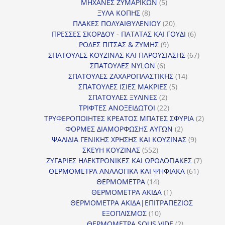
προϊόν
5
ΜΗΧΑΝΕΣ ΖΥΜΑΡΙΚΩΝ
5
8
προϊόντα
ΞΥΛΑ ΚΟΠΗΣ
8
προϊόντα
20
ΠΛΑΚΕΣ ΠΟΛΥΑΙΘΥΛΕΝΙΟΥ
20
προϊόντα
6
ΠΡΕΣΣΕΣ ΣΚΟΡΔΟΥ - ΠΑΤΑΤΑΣ ΚΑΙ ΓΟΥΔΙ
6
9
προϊόντα
ΡΟΔΕΣ ΠΙΤΣΑΣ & ΖΥΜΗΣ
9
προϊόντα
67
ΣΠΑΤΟΥΛΕΣ ΚΟΥΖΙΝΑΣ ΚΑΙ ΠΑΡΟΥΣΙΑΣΗΣ
67
6
προϊόντ
ΣΠΑΤΟΥΛΕΣ NYLON
6
προϊόντα
14
ΣΠΑΤΟΥΛΕΣ ΖΑΧΑΡΟΠΛΑΣΤΙΚΗΣ
14
5
προϊόντα
ΣΠΑΤΟΥΛΕΣ ΙΣΙΕΣ ΜΑΚΡΙΕΣ
5
2
προϊόντα
ΣΠΑΤΟΥΛΕΣ ΞΥΛΙΝΕΣ
2
προϊόντα
22
ΤΡΙΦΤΕΣ ΑΝΟΞΕΙΔΩΤΟΙ
22
προϊόντα
2
ΤΡΥΦΕΡΟΠΟΙΗΤΕΣ ΚΡΕΑΤΟΣ ΜΠΑΤΕΣ ΣΦΥΡΙΑ
2
2
προϊόν
ΦΟΡΜΕΣ ΔΙΑΜΟΡΦΩΣΗΣ ΑΥΓΩΝ
2
προϊόντα
9
ΨΑΛΙΔΙΑ ΓΕΝΙΚΗΣ ΧΡΗΣΗΣ ΚΑΙ ΚΟΥΖΙΝΑΣ
9
552
προϊόντα
ΣΚΕΥΗ ΚΟΥΖΙΝΑΣ
552
προϊόντα
7
ΖΥΓΑΡΙΕΣ ΗΛΕΚΤΡΟΝΙΚΕΣ ΚΑΙ ΩΡΟΛΟΓΙΑΚΕΣ
7
61
προϊόν
ΘΕΡΜΟΜΕΤΡΑ ΑΝΑΛΟΓΙΚΑ ΚΑΙ ΨΗΦΙΑΚΑ
61
14
προϊόντ
ΘΕΡΜΟΜΕΤΡΑ
14
προϊόντα
1
ΘΕΡΜΟΜΕΤΡΑ ΑΚΙΔΑ
1
προϊόν
ΘΕΡΜΟΜΕΤΡΑ ΑΚΙΔΑ|ΕΠΙΤΡΑΠΕΖΙΟΣ
10
ΕΞΟΠΛΙΣΜΟΣ
10
προϊόντα
2
ΘΕΡΜΟΜΕΤΡΑ SOUS VIDE
2