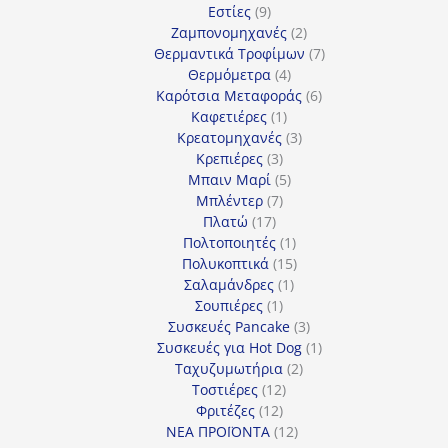
9
προϊόντα
Εστίες
9
προϊόντα
2
Ζαμπονομηχανές
2
προϊόντα
7
Θερμαντικά Τροφίμων
7
4
προϊόντα
Θερμόμετρα
4
προϊόντα
6
Καρότσια Μεταφοράς
6
1
προϊόντα
Καφετιέρες
1
προϊόν
3
Κρεατομηχανές
3
3
προϊόντα
Κρεπιέρες
3
προϊόντα
5
Μπαιν Μαρί
5
7
προϊόντα
Μπλέντερ
7
17
προϊόντα
Πλατώ
17
προϊόντα
1
Πολτοποιητές
1
προϊόν
15
Πολυκοπτικά
15
1
προϊόντα
Σαλαμάνδρες
1
1
προϊόν
Σουπιέρες
1
προϊόν
3
Συσκευές Pancake
3
προϊόντα
1
Συσκευές για Hot Dog
1
2
προϊόν
Ταχυζυμωτήρια
2
12
προϊόντα
Τοστιέρες
12
12
προϊόντα
Φριτέζες
12
προϊόντα
12
ΝΕΑ ΠΡΟΪΟΝΤΑ
12