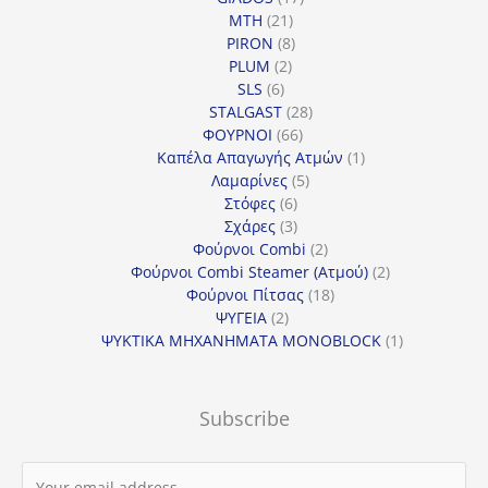
21
προϊόντα
MTH
21
προϊόντα
8
PIRON
8
2
προϊόντα
PLUM
2
6
προϊόντα
SLS
6
προϊόντα
28
STALGAST
28
66
προϊόντα
ΦΟΥΡΝΟΙ
66
προϊόντα
1
Καπέλα Απαγωγής Ατμών
1
5
προϊόν
Λαμαρίνες
5
6
προϊόντα
Στόφες
6
προϊόντα
3
Σχάρες
3
προϊόντα
2
Φούρνοι Combi
2
προϊόντα
2
Φούρνοι Combi Steamer (Ατμού)
2
18
προϊόντα
Φούρνοι Πίτσας
18
2
προϊόντα
ΨΥΓΕΙΑ
2
προϊόντα
1
ΨΥΚΤΙΚΑ ΜΗΧΑΝΗΜΑΤΑ MONOBLOCK
1
προϊόν
Subscribe