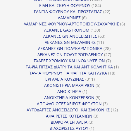
184
προϊόντα
ΕΙΔΗ ΚΑΙ ΣΚΕΥΗ ΦΟΥΡΝΟΥ
184
προϊόντα
22
ΓΑΝΤΙΑ ΦΟΥΡΝΟΥ ΚΑΙ ΠΡΟΣΤΑΣΙΑΣ
22
6
προϊόντα
ΛΑΜΑΡΙΝΕΣ
6
προϊόντα
6
ΛΑΜΑΡΙΝΕΣ ΦΟΥΡΝΟΥ-ΑΡΤΟΠΟΙΕΙΟΥ-ΖΑΧΑΡ/ΚΗΣ
6
130
προ
ΛΕΚΑΝΕΣ GASTRONOM
130
προϊόντα
63
ΛΕΚΑΝΕΣ GN ΑΝΟΞΕΙΔΩΤΕΣ
63
11
προϊόντα
ΛΕΚΑΝΕΣ GN ΜΕΛΑΜΙΝΗΣ
11
προϊόντα
28
ΛΕΚΑΝΕΣ GN ΠΟΛΥΚΑΡΜΠΟΝΙΚΑ
28
προϊόντα
27
ΛΕΚΑΝΕΣ GN ΠΟΛΥΠΡΟΠΥΛΕΝΙΟΥ
27
7
προϊόντα
ΣΧΑΡΕΣ ΧΡΩΜΙΟΥ ΚΑΙ INOX ΨΥΓΕΙΩΝ
7
προϊόντα
1
ΤΑΨΙΑ ΠΙΤΣΑΣ ΔΙΑΤΡΗΤΑ ΚΑΙ ΑΝΤΙΚΟΛΛΗΤΙΚΑ
1
18
προϊόν
ΤΑΨΙΑ ΦΟΥΡΝΟΥ ΓΙΑ ΦΑΓΗΤΑ ΚΑΙ ΓΛΥΚΑ
18
311
προϊόντ
ΕΡΓΑΛΕΙΑ ΚΟΥΖΙΝΑΣ
311
προϊόντα
5
ΑΚΟΝΙΣΤΗΡΙΑ ΜΑΧΑΙΡΙΩΝ
5
1
προϊόντα
ΑΝΟΙΧΤΗΡΙΑ
1
προϊόν
5
ΑΝΟΙΧΤΗΡΙΑ ΚΟΝΣΕΡΒΩΝ
5
προϊόντα
3
ΑΠΟΦΛΟΙΩΤΕΣ ΧΕΙΡΟΣ ΦΡΟΥΤΩΝ
3
προϊόντα
12
ΑΥΓΟΔΑΡΤΕΣ ΑΝΟΞΕΙΔΩΤΟΙ ΚΑΙ ΣΙΛΙΚΟΝΗΣ
12
3
προϊόν
ΑΦΑΙΡΕΤΕΣ ΚΟΤΣΑΝΙΩΝ
3
3
προϊόντα
ΔΙΑΦΟΡΑ ΕΡΓΑΛΕΙΑ
3
προϊόντα
1
ΔΙΑΧΩΡΙΣΤΕΣ ΑΥΓΟΥ
1