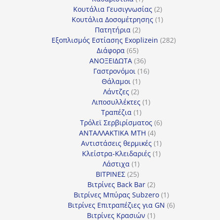
προϊόν
2
Κουτάλια Γευσιγνωσίας
2
προϊόντα
1
Κουτάλια Δοσομέτρησης
1
2
προϊόν
Πατητήρια
2
προϊόντα
282
Εξοπλισμός Εστίασης Exoplizein
282
65
προϊόντα
Διάφορα
65
προϊόντα
36
ΑΝΟΞΕΙΔΩΤΑ
36
προϊόντα
16
Γαστρονόμοι
16
1
προϊόντα
Θάλαμοι
1
2
προϊόν
Λάντζες
2
προϊόντα
1
Λιποσυλλέκτες
1
1
προϊόν
Τραπέζια
1
προϊόν
6
Τρόλεϊ Σερβιρίσματος
6
4
προϊόντα
ΑΝΤΑΛΛΑΚΤΙΚΑ MTH
4
προϊόντα
1
Αντιστάσεις θερμικές
1
1
προϊόν
Κλείστρα-Κλειδαριές
1
1
προϊόν
Λάστιχα
1
25
προϊόν
ΒΙΤΡΙΝΕΣ
25
προϊόντα
2
Βιτρίνες Back Bar
2
προϊόντα
1
Βιτρίνες Mπύρας Subzero
1
προϊόν
6
Βιτρίνες Επιτραπέζιες για GN
6
1
προϊόντα
Βιτρίνες Κρασιών
1