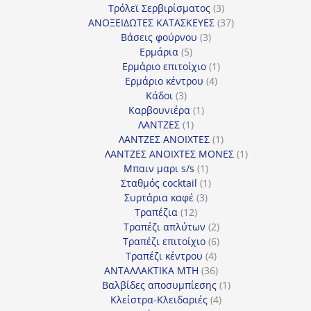
προϊόντα
3
Τρόλεϊ Σερβιρίσματος
3
προϊόντα
37
ΑΝΟΞΕΙΔΩΤΕΣ ΚΑΤΑΣΚΕΥΕΣ
37
3
προϊόντα
Βάσεις φούρνου
3
5
προϊόντα
Ερμάρια
5
προϊόντα
1
Ερμάριο επιτοίχιο
1
4
προϊόν
Ερμάριο κέντρου
4
3
προϊόντα
Κάδοι
3
προϊόντα
1
Καρβουνιέρα
1
1
προϊόν
ΛΑΝΤΖΕΣ
1
προϊόν
1
ΛΑΝΤΖΕΣ ΑΝΟΙΧΤΕΣ
1
προϊόν
1
ΛΑΝΤΖΕΣ ΑΝΟΙΧΤΕΣ ΜΟΝΕΣ
1
1
προϊόν
Μπαιν μαρι s/s
1
προϊόν
1
Σταθμός cocktail
1
3
προϊόν
Συρτάρια καφέ
3
12
προϊόντα
Τραπέζια
12
προϊόντα
2
Τραπέζι απλύτων
2
προϊόντα
6
Τραπέζι επιτοίχιο
6
4
προϊόντα
Τραπέζι κέντρου
4
προϊόντα
36
ΑΝΤΑΛΛΑΚΤΙΚΑ MTH
36
προϊόντα
1
Βαλβίδες αποσυμπίεσης
1
4
προϊόν
Κλείστρα-Κλειδαριές
4