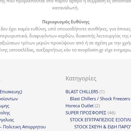
σης που προβλέπονται στο παρόν άρθρο η σύμβαση εξ αποστάσε
καταναλωτή.
Περιορισμός Ευθύνης
υ, δεν έχει καμία ευθύνη, υπό οποιεσδήποτε συνθήκες, για όποιε
 περιοριστικά, διαφυγόντων κερδών, διακοπής λειτουργίας τη
 αξιώσεων τρίτων μερών προκύψουν από ή σε σχέση με την χρήσ
ς ιστοσελίδας, ανεξαρτήτως εάν το exoplizein.gr είχε ενημερω
ι
Κατηγορίες
1
(Επισκευης)
BLAST CHILLERS
1
προϊόν
ροϊοντων
Blast Chillers / Shock Freezers
2
ωμης
Horeca Outlet
2
προϊόντα
46
τολης
SUPER ΠΡΟΣΦΟΡΕΣ
46
προϊόντ
γελιας
STOCK ΕΠΙΤΡΑΠΕΖΙΟΣ ΕΞΟΠΛ
– Πολιτικη Απορρητου
STOCK ΣΚΕΥΗ & ΕΙΔΗ ΠΑΡΟ