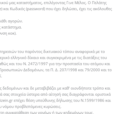
νικού μας καταστήματος, επιλέγοντας Γινε Μέλος. Ο Πελάτης
αι Κωδικός (password) που έχει δηλώσει, έχει τις ακόλουθες
λάθι αγορών.
ς κατάστημα.
νση κοκ).
υπηρεσιών του παρόντος δικτυακού τόπου αναφορικά με το
ικό ελληνικό δίκαιο και συγκεκριμένα με τις διατάξεις του
αθώς και του Ν. 2472/1997 για την προστασία του ατόμου και
ροσωπικών Δεδομένων, τα Π. Δ. 207/1998 και 79/2000 και το
Κ.
 δεδομένων και δε μεταβιβάζει με καθ’ οιονδήποτε τρόπο και
 σας στοιχεία ύστερα από αίτησή σας διαγράφονται οριστικά
izein.gr επέχει θέση υπεύθυνης δήλωσης του Ν.1599/1986 και
ου νόμου προβλεπόμενες κυρώσεις.
ε τη συγκατάθεση των γονέων ή των κηδεμόνων τους.