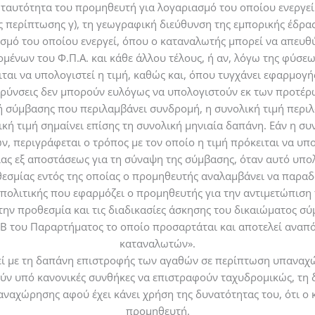
ταυτότητα του προμηθευτή για λογαριασμό του οποίου ενεργεί
ης περίπτωσης γ), τη γεωγραφική διεύθυνση της εμπορικής έδρας
σμό του οποίου ενεργεί, όπου ο καταναλωτής μπορεί να απευθ
μένων του Φ.Π.Α. και κάθε άλλου τέλους, ή αν, λόγω της φύσε
ιται να υπολογιστεί η τιμή, καθώς και, όπου τυγχάνει εφαρμογή
αρύνσεις δεν μπορούν ευλόγως να υπολογιστούν εκ των προτέρω
 σύμβασης που περιλαμβάνει συνδρομή, η συνολική τιμή περιλ
ική τιμή σημαίνει επίσης τη συνολική μηνιαία δαπάνη. Εάν η σ
, περιγράφεται ο τρόπος με τον οποίο η τιμή πρόκειται να υπ
ίας εξ αποστάσεως για τη σύναψη της σύμβασης, όταν αυτό υπολ
οθεσμίας εντός της οποίας ο προμηθευτής αναλαμβάνει να παραδώ
 πολιτικής που εφαρμόζει ο προμηθευτής για την αντιμετώπισ
την προθεσμία και τις διαδικασίες άσκησης του δικαιώματος σ
Β του Παραρτήματος το οποίο προσαρτάται και αποτελεί αναπό
καταναλωτών».
εί με τη δαπάνη επιστροφής των αγαθών σε περίπτωση υπαναχώρ
ύν υπό κανονικές συνθήκες να επιστραφούν ταχυδρομικώς, τη
αναχώρησης αφού έχει κάνει χρήση της δυνατότητας του, ότι ο 
προμηθευτή.