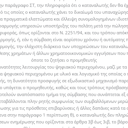
ν παράγραφο ΣΤ, την πληροφορία ότι ο καταναλωτής δεν θα έχ
ό τις οποίες ο καταναλωτής χάνει το δικαίωμά του υπαναχώρη
για πραγματικά ελαττώματα και έλλειψη συνομολογημένων ιδιοτ
 εφαρμογής υπηρεσιών υποστήριξης του πελάτη μετά την πώλησ
ριφοράς, όπως ορίζονται στο Ν. 2251/94, και του τρόπου από
φαρμογής, ή, εάν η σύμβαση είναι αορίστου χρόνου ή αυτόματης 
αρμογής, την ελάχιστη διάρκεια των υποχρεώσεων του καταναλ
τάθεσης χρημάτων ή άλλων χρηματοοικονομικών εγγυήσεων που
όποτε το ζητήσει ο προμηθευτής
δυνατότητες λειτουργίας του ψηφιακού περιεχομένου, μαζί με τα
τα ψηφιακού περιεχομένου με υλικό και λογισμικό της οποίας ο
γής, τη δυνατότητα προσφυγής σε εξωδικαστικό μηχανισμό πα
ο υπάγεται ο προμηθευτής, καθώς και τους τρόπους πρόσβασης
τελούν αναπόσπαστο τμήμα της σύμβασης που συνάπτεται εξ α
εταβάλλονται πλην ρητής συμφωνίας των συμβαλλόμενων μερώ
ρωσης για τις πρόσθετες επιβαρύνσεις ή άλλες δαπάνες κατά τα 
να στην παράγραφο 1 περίπτωση θ), ο καταναλωτής δεν πληρών
ων ενημέρωσης που ορίζονται στα άρθρα 3β έως 3ιβ, το βάρος 