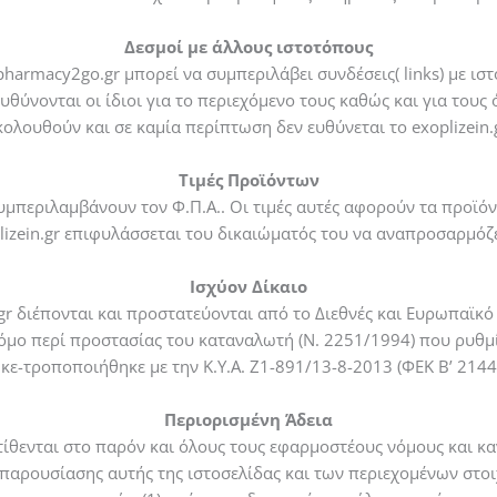
Δεσμοί με άλλους ιστοτόπους
harmacy2go.gr μπορεί να συμπεριλάβει συνδέσεις( links) με ιστ
ι ευθύνονται οι ίδιοι για το περιεχόμενο τους καθώς και για τ
κολουθούν και σε καμία περίπτωση δεν ευθύνεται το exoplizein.g
Τιμές Προϊόντων
υμπεριλαμβάνουν τον Φ.Π.Α.. Οι τιμές αυτές αφορούν τα προϊόν
lizein.gr επιφυλάσσεται του δικαιώματός του να αναπροσαρμόζει
Ισχύον Δίκαιο
gr διέπονται και προστατεύονται από το Διεθνές και Ευρωπαϊκό 
όμο περί προστασίας του καταναλωτή (Ν. 2251/1994) που ρυθμί
ε-τροποποιήθηκε με την Κ.Υ.Α. Ζ1-891/13-8-2013 (ΦΕΚ Β’ 2144
Περιορισμένη Άδεια
 τίθενται στο παρόν και όλους τους εφαρμοστέους νόμους και κ
αρουσίασης αυτής της ιστοσελίδας και των περιεχομένων στοιχε