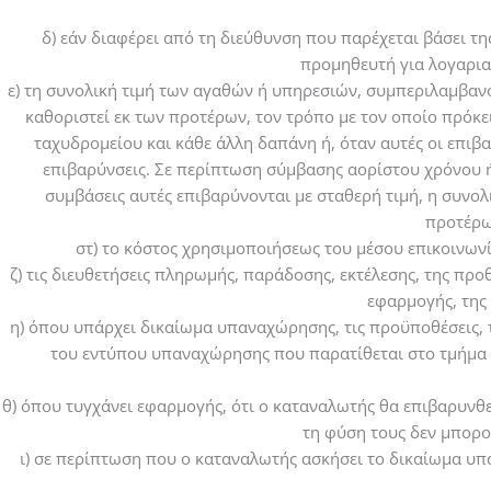
δ) εάν διαφέρει από τη διεύθυνση που παρέχεται βάσει τ
προμηθευτή για λογαρια
ε) τη συνολική τιμή των αγαθών ή υπηρεσιών, συμπεριλαμβανο
καθοριστεί εκ των προτέρων, τον τρόπο με τον οποίο πρόκε
ταχυδρομείου και κάθε άλλη δαπάνη ή, όταν αυτές οι επιβ
επιβαρύνσεις. Σε περίπτωση σύμβασης αορίστου χρόνου ή
συμβάσεις αυτές επιβαρύνονται με σταθερή τιμή, η συνολ
προτέρων
στ) το κόστος χρησιμοποιήσεως του μέσου επικοινων
ζ) τις διευθετήσεις πληρωμής, παράδοσης, εκτέλεσης, της πρ
εφαρμογής, της
η) όπου υπάρχει δικαίωμα υπαναχώρησης, τις προϋποθέσεις, 
του εντύπου υπαναχώρησης που παρατίθεται στο τμήμα 
θ) όπου τυγχάνει εφαρμογής, ότι ο καταναλωτής θα επιβαρυνθ
τη φύση τους δεν μπορο
ι) σε περίπτωση που ο καταναλωτής ασκήσει το δικαίωμα υπ