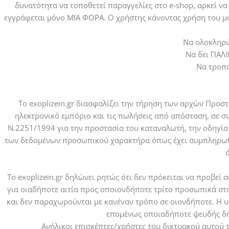
δυνατότητα να τοποθετεί παραγγελίες στο e-shop, αρκεί να
εγγράφεται μόνο ΜΙΑ ΦΟΡΑ. Ο χρήστης κάνοντας χρήση του μο
Να ολοκληρώ
Να δει ΠΑΛΙ
Να τροπο
Το exoplizein.gr διασφαλίζει την τήρηση των αρχών Προ
ηλεκτρονικό εμπόριο και τις πωλήσεις από απόσταση, σε συ
Ν.2251/1994 για την προστασία του καταναλωτή, την οδηγία 
των δεδομένων προσωπικού χαρακτήρα όπως έχει συμπληρωθεί
ά
Το exoplizein.gr δηλώνει ρητώς ότι δεν πρόκειται να προβε
για οιαδήποτε αιτία προς οποιονδήποτε τρίτο προσωπικά στ
και δεν παραχωρούνται με κανέναν τρόπο σε οιονδήποτε. Η υ
επομένως οποιαδήποτε ψευδής δήλ
Ανήλικοι επισκέπτες/χρήστες του δικτυακού αυτού 