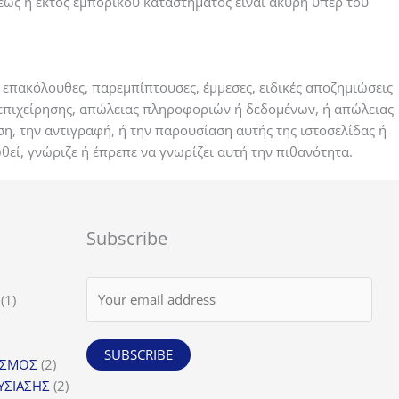
ως ή εκτός εμπορικού καταστήματος είναι άκυρη υπέρ του
ς επακόλουθες, παρεμπίπτουσες, έμμεσες, ειδικές αποζημιώσεις
ς επιχείρησης, απώλειας πληροφοριών ή δεδομένων, ή απώλειας
η, την αντιγραφή, ή την παρουσίαση αυτής της ιστοσελίδας ή
θεί, γνώριζε ή έπρεπε να γνωρίζει αυτή την πιθανότητα.
Subscribe
1
1
προϊόν
SUBSCRIBE
α
2
ΙΣΜΟΣ
2
προϊόντα
2
ΥΣΙΑΣΗΣ
2