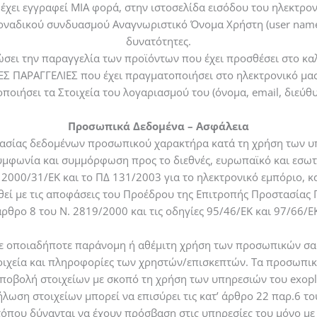
 έχει εγγραφεί ΜΙΑ φορά, στην ιστοσελίδα εισόδου του ηλεκτρο
ναδικού συνδυασμού Αναγνωριστικό Όνομα Χρήστη (user name) κ
δυνατότητες.
σει την παραγγελία των προϊόντων που έχει προσθέσει στο κα
ΕΣ ΠΑΡΑΓΓΕΛΙΕΣ που έχει πραγματοποιήσει στο ηλεκτρονικό μα
ποιήσει τα Στοιχεία του λογαριασμού του (όνομα, email, διεύθυ
Προσωπικά Δεδομένα – Ασφάλεια
στασίας δεδομένων προσωπικού χαρακτήρα κατά τη χρήση των 
μφωνία και συμμόρφωση προς το διεθνές, ευρωπαϊκό και εσωτερ
2000/31/ΕΚ και το ΠΔ 131/2003 για το ηλεκτρονικό εμπόριο, κ
 με τις αποφάσεις του Προέδρου της Επιτροπής Προστασίας Π
ρθρο 8 του Ν. 2819/2000 και τις οδηγίες 95/46/ΕΚ και 97/66/Ε
ί σε οποιαδήποτε παράνομη ή αθέμιτη χρήση των προσωπικών σας
οιχεία και πληροφορίες των χρηστών/επισκεπτών. Τα προσωπικά
ποβολή στοιχείων με σκοπό τη χρήση των υπηρεσιών του exopl
ωση στοιχείων μπορεί να επισύρει τις κατ’ άρθρο 22 παρ.6 τ
τόπου δύνανται να έχουν πρόσβαση στις υπηρεσίες του μόνο μ