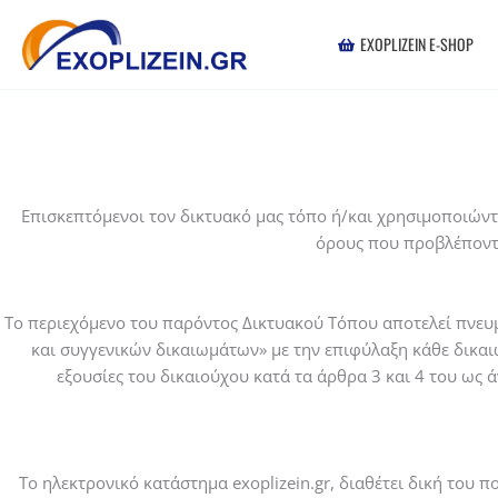
Μετάβαση
στο
EXOPLIZEIN E-SHOP
περιεχόμενο
Επισκεπτόμενοι τον δικτυακό μας τόπο ή/και χρησιμοποιώντα
όρους που προβλέποντα
Το περιεχόμενο του παρόντος Δικτυακού Τόπου αποτελεί πνευμ
και συγγενικών δικαιωμάτων» με την επιφύλαξη κάθε δικα
εξουσίες του δικαιούχου κατά τα άρθρα 3 και 4 του ως 
Το ηλεκτρονικό κατάστημα exoplizein.gr, διαθέτει δική του