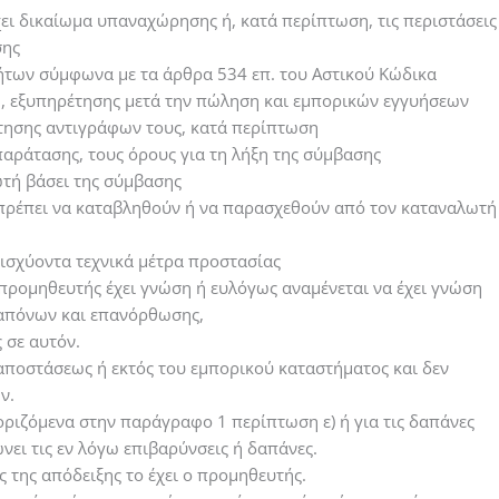
ει δικαίωμα υπαναχώρησης ή, κατά περίπτωση, τις περιστάσεις
σης
ήτων σύμφωνα με τα άρθρα 534 επ. του Αστικού Κώδικα
η, εξυπηρέτησης μετά την πώληση και εμπορικών εγγυήσεων
κτησης αντιγράφων τους, κατά περίπτωση
παράτασης, τους όρους για τη λήξη της σύμβασης
ωτή βάσει της σύμβασης
 πρέπει να καταβληθούν ή να παρασχεθούν από τον καταναλωτή
 ισχύοντα τεχνικά μέτρα προστασίας
 προμηθευτής έχει γνώση ή ευλόγως αναμένεται να έχει γνώση
ραπόνων και επανόρθωσης,
 σε αυτόν.
ποστάσεως ή εκτός του εμπορικού καταστήματος και δεν
ν.
οριζόμενα στην παράγραφο 1 περίπτωση ε) ή για τις δαπάνες
ει τις εν λόγω επιβαρύνσεις ή δαπάνες.
της απόδειξης το έχει ο προμηθευτής.