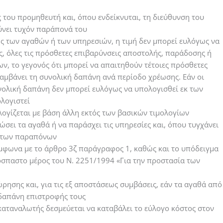
 του προμηθευτή και, όπου ενδείκνυται, τη διεύθυνση του
ύνει τυχόν παράπονά του
ως των αγαθών ή των υπηρεσιών, η τιμή δεν μπορεί ευλόγως να
ς, όλες τις πρόσθετες επιβαρύνσεις αποστολής, παράδοσης ή
ν, το γεγονός ότι μπορεί να απαιτηθούν τέτοιες πρόσθετες
αμβάνει τη συνολική δαπάνη ανά περίοδο χρέωσης. Εάν οι
υνολική δαπάνη δεν μπορεί ευλόγως να υπολογισθεί εκ των
ολογιστεί
ογίζεται με βάση άλλη εκτός των βασικών τιμολογίων
σει τα αγαθά ή να παράσχει τις υπηρεσίες και, όπου τυγχάνει
η των παραπόνων
ύμφωνα με το άρθρο 3ζ παράγραφος 1, καθώς και το υπόδειγμα
σπαστο μέρος του Ν. 2251/1994 «Για την προστασία των
ησης και, για τις εξ αποστάσεως συμβάσεις, εάν τα αγαθά από
 δαπάνη επιστροφής τους
καταναλωτής δεσμεύεται να καταβάλει το εύλογο κόστος στον