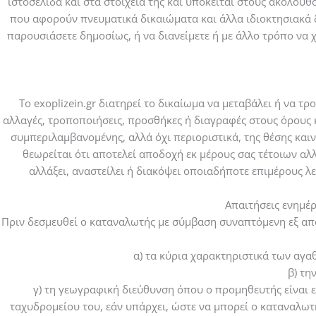
ιστοσελίδα και στα στοιχεία της και υπόκειται στους ακόλουθο
που αφορούν πνευματικά δικαιώματα και άλλα ιδιοκτησιακά δι
παρουσιάσετε δημοσίως, ή να διανείμετε ή με άλλο τρόπο να 
Το exoplizein.gr διατηρεί το δικαίωμα να μεταβάλει ή να τ
αλλαγές, τροποποιήσεις, προσθήκες ή διαγραφές στους όρους κ
συμπεριλαμβανομένης, αλλά όχι περιοριστικά, της θέσης και
θεωρείται ότι αποτελεί αποδοχή εκ μέρους σας τέτοιων αλ
αλλάξει, αναστείλει ή διακόψει οποιαδήποτε επιμέρους 
Απαιτήσεις ενημέ
Πριν δεσμευθεί ο καταναλωτής με σύμβαση συναπτόμενη εξ απ
α) τα κύρια χαρακτηριστικά των αγα
β) τη
γ) τη γεωγραφική διεύθυνση όπου ο προμηθευτής είναι 
ταχυδρομείου του, εάν υπάρχει, ώστε να μπορεί ο καταναλωτ