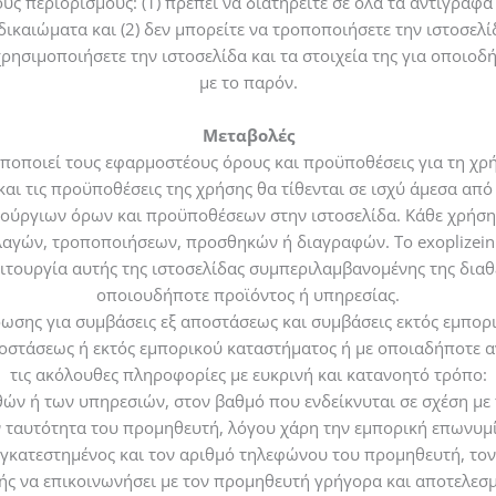
υς περιορισμούς: (1) πρέπει να διατηρείτε σε όλα τα αντίγραφα 
καιώματα και (2) δεν μπορείτε να τροποποιήσετε την ιστοσελίδ
χρησιμοποιήσετε την ιστοσελίδα και τα στοιχεία της για οποιοδ
με το παρόν.
Μεταβολές
ροποποιεί τους εφαρμοστέους όρους και προϋποθέσεις για τη χρ
αι τις προϋποθέσεις της χρήσης θα τίθενται σε ισχύ άμεσα από
νούργιων όρων και προϋποθέσεων στην ιστοσελίδα. Κάθε χρήση
λαγών, τροποποιήσεων, προσθηκών ή διαγραφών. Το exoplizein.g
λειτουργία αυτής της ιστοσελίδας συμπεριλαμβανομένης της δι
οποιουδήποτε προϊόντος ή υπηρεσίας.
ρωσης για συμβάσεις εξ αποστάσεως και συμβάσεις εκτός εμπορ
οστάσεως ή εκτός εμπορικού καταστήματος ή με οποιαδήποτε 
τις ακόλουθες πληροφορίες με ευκρινή και κατανοητό τρόπο:
θών ή των υπηρεσιών, στον βαθμό που ενδείκνυται σε σχέση με τ
ν ταυτότητα του προμηθευτή, λόγου χάρη την εμπορική επωνυμ
εγκατεστημένος και τον αριθμό τηλεφώνου του προμηθευτή, τον
ής να επικοινωνήσει με τον προμηθευτή γρήγορα και αποτελεσμ