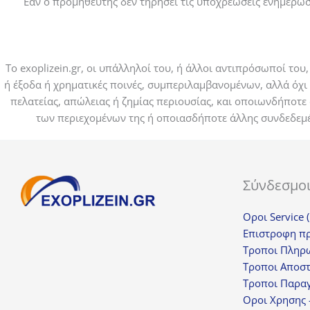
Εάν ο προμηθευτής δεν τηρήσει τις υποχρεώσεις ενημέρω
Το exoplizein.gr, οι υπάλληλοί του, ή άλλοι αντιπρόσωποί το
ή έξοδα ή χρηματικές ποινές, συμπεριλαμβανομένων, αλλά όχι
πελατείας, απώλειας ή ζημίας περιουσίας, και οποιωνδήποτε
των περιεχομένων της ή οποιασδήποτε άλλης συνδεδεμένη
Σύνδεσμο
Οροι Service 
Επιστροφη π
Τροποι Πληρ
Τροποι Αποσ
Τροποι Παραγ
Οροι Χρησης 