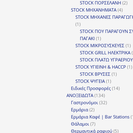
2
STOCK ΠΟΡΣΕΛΑΝΗ
2
4
πρ
STOCK ΜΗΧΑΝΗΜΑΤΑ
4
προϊ
STOCK ΜΗΧΑΝΕΣ ΠΑΡΑΓΩΓ
1
1
προϊόν
STOCK ΠΟΥ ΠΑΡΑΓΟΥΝ Σ
1
ΠΑΓΑΚΙ
1
προϊόν
1
STOCK ΜΙΚΡΟΣΥΣΚΕΥΕΣ
1
π
STOCK GRILL ΗΛΕΚΤΡΙΚΑ
STOCK ΠΛΑΤΩ ΥΓΡΑΕΡΙΟΥ
STOCK ΥΓΙΕΙΝΗ & HACCP
1
1
STOCK ΒΡΥΣΕΣ
1
1
προϊόν
STOCK ΨΥΓΕΙΑ
1
προϊόν
14
Ειδικές Προσφορές
14
134
προϊόν
ΑΝΟΞΕΙΔΩΤΑ
134
προϊόντα
32
Γαστρονόμοι
32
2
προϊόντα
Ερμάρια
2
προϊόντα
Ερμάρια Καφέ | Bar Stations
7
Θάλαμοι
7
προϊόντα
5
Θερμαντικά ραφιού
5