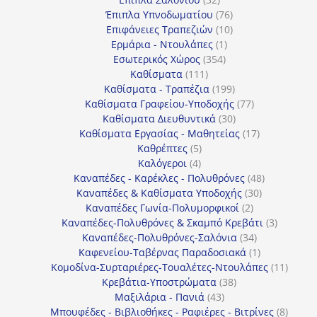
προϊόντα
76
Έπιπλα Υπνοδωματίου
76
10
προϊόντα
Επιφάνειες Τραπεζιών
10
1
προϊόντα
Ερμάρια - Ντουλάπες
1
354
προϊόν
Εσωτερικός Χώρος
354
111
προϊόντα
Καθίσματα
111
προϊόντα
199
Καθίσματα - Τραπέζια
199
προϊόντα
77
Καθίσματα Γραφείου-Υποδοχής
77
30
προϊόντα
Καθίσματα Διευθυντικά
30
προϊόντα
17
Καθίσματα Εργασίας - Μαθητείας
17
5
προϊόντα
Καθρέπτες
5
4
προϊόντα
Καλόγεροι
4
προϊόντα
48
Καναπέδες - Καρέκλες - Πολυθρόνες
48
30
προϊόντα
Καναπέδες & Καθίσματα Υποδοχής
30
2
προϊόντα
Καναπέδες Γωνία-Πολυμορφικοί
2
προϊόντα
3
Καναπέδες-Πολυθρόνες & Σκαμπό Κρεβάτι
3
34
προϊόντ
Καναπέδες-Πολυθρόνες-Σαλόνια
34
προϊόντα
1
Καφενείου-Ταβέρνας Παραδοσιακά
1
προϊόν
11
Κομοδίνα-Συρταριέρες-Τουαλέτες-Ντουλάπες
11
38
προϊόν
Κρεβάτια-Υποστρώματα
38
43
προϊόντα
Μαξιλάρια - Πανιά
43
προϊόντα
8
Μπουφέδες - Βιβλιοθήκες - Ραφιέρες - Βιτρίνες
8