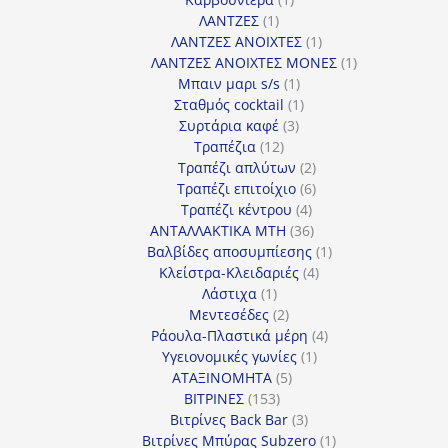
1
προϊόν
ΛΑΝΤΖΕΣ
1
προϊόν
1
ΛΑΝΤΖΕΣ ΑΝΟΙΧΤΕΣ
1
προϊόν
1
ΛΑΝΤΖΕΣ ΑΝΟΙΧΤΕΣ ΜΟΝΕΣ
1
1
προϊόν
Μπαιν μαρι s/s
1
προϊόν
1
Σταθμός cocktail
1
3
προϊόν
Συρτάρια καφέ
3
12
προϊόντα
Τραπέζια
12
προϊόντα
2
Τραπέζι απλύτων
2
προϊόντα
6
Τραπέζι επιτοίχιο
6
4
προϊόντα
Τραπέζι κέντρου
4
προϊόντα
36
ΑΝΤΑΛΛΑΚΤΙΚΑ MTH
36
προϊόντα
1
Βαλβίδες αποσυμπίεσης
1
4
προϊόν
Κλείστρα-Κλειδαριές
4
1
προϊόντα
Λάστιχα
1
προϊόν
2
Μεντεσέδες
2
προϊόντα
4
Ράουλα-Πλαστικά μέρη
4
1
προϊόντα
Υγειονομικές γωνίες
1
5
προϊόν
ΑΤΑΞΙΝΟΜΗΤΑ
5
153
προϊόντα
ΒΙΤΡΙΝΕΣ
153
προϊόντα
3
Βιτρίνες Back Bar
3
προϊόντα
1
Βιτρίνες Mπύρας Subzero
1