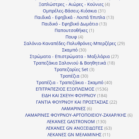
4
προϊό
Ξαπλώστρες - Αιώρες - Κούνιες
4
31
προϊόντα
Ομπρέλες-Βάσεις-Κιόσκια
31
προϊόντα
13
Παιδικά - Εφηβικά - Λοιπά Έπιπλα
13
13
προϊόντα
Παιδικό - Εφηβικό Δωμάτιο
13
1
προϊόντα
Παπουτσοθήκες
1
4
προϊόν
Πουφ
4
προϊόντα
29
Σαλόνια-Καναπέδες-Πολυθρόνες-Μπερζέρες
29
30
προϊόν
Σκαμπό
30
προϊόντα
27
Στρώματα - Επιστρώματα - Μαξιλάρια
27
18
προϊόντα
Τραπεζάκια Σαλονιού & Βοηθητικά
18
3
προϊόντα
Τραπεζαρίες Set
3
30
προϊόντα
Τραπέζια
30
προϊόντα
40
Τραπέζια - Τραπεζάκια - Σκαμπό
40
1536
προϊόντα
ΕΠΙΤΡΑΠΕΖΙΟΣ ΕΞΟΠΛΙΣΜΟΣ
1536
184
προϊόντα
ΕΙΔΗ ΚΑΙ ΣΚΕΥΗ ΦΟΥΡΝΟΥ
184
προϊόντα
22
ΓΑΝΤΙΑ ΦΟΥΡΝΟΥ ΚΑΙ ΠΡΟΣΤΑΣΙΑΣ
22
6
προϊόντα
ΛΑΜΑΡΙΝΕΣ
6
προϊόντα
6
ΛΑΜΑΡΙΝΕΣ ΦΟΥΡΝΟΥ-ΑΡΤΟΠΟΙΕΙΟΥ-ΖΑΧΑΡ/ΚΗΣ
6
130
προ
ΛΕΚΑΝΕΣ GASTRONOM
130
προϊόντα
63
ΛΕΚΑΝΕΣ GN ΑΝΟΞΕΙΔΩΤΕΣ
63
11
προϊόντα
ΛΕΚΑΝΕΣ GN ΜΕΛΑΜΙΝΗΣ
11