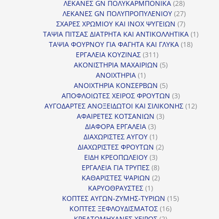
προϊόντα
28
ΛΕΚΑΝΕΣ GN ΠΟΛΥΚΑΡΜΠΟΝΙΚΑ
28
προϊόντα
27
ΛΕΚΑΝΕΣ GN ΠΟΛΥΠΡΟΠΥΛΕΝΙΟΥ
27
7
προϊόντα
ΣΧΑΡΕΣ ΧΡΩΜΙΟΥ ΚΑΙ INOX ΨΥΓΕΙΩΝ
7
προϊόντα
1
ΤΑΨΙΑ ΠΙΤΣΑΣ ΔΙΑΤΡΗΤΑ ΚΑΙ ΑΝΤΙΚΟΛΛΗΤΙΚΑ
1
18
προϊόν
ΤΑΨΙΑ ΦΟΥΡΝΟΥ ΓΙΑ ΦΑΓΗΤΑ ΚΑΙ ΓΛΥΚΑ
18
311
προϊόντ
ΕΡΓΑΛΕΙΑ ΚΟΥΖΙΝΑΣ
311
προϊόντα
5
ΑΚΟΝΙΣΤΗΡΙΑ ΜΑΧΑΙΡΙΩΝ
5
1
προϊόντα
ΑΝΟΙΧΤΗΡΙΑ
1
προϊόν
5
ΑΝΟΙΧΤΗΡΙΑ ΚΟΝΣΕΡΒΩΝ
5
προϊόντα
3
ΑΠΟΦΛΟΙΩΤΕΣ ΧΕΙΡΟΣ ΦΡΟΥΤΩΝ
3
προϊόντα
12
ΑΥΓΟΔΑΡΤΕΣ ΑΝΟΞΕΙΔΩΤΟΙ ΚΑΙ ΣΙΛΙΚΟΝΗΣ
12
3
προϊόν
ΑΦΑΙΡΕΤΕΣ ΚΟΤΣΑΝΙΩΝ
3
3
προϊόντα
ΔΙΑΦΟΡΑ ΕΡΓΑΛΕΙΑ
3
προϊόντα
1
ΔΙΑΧΩΡΙΣΤΕΣ ΑΥΓΟΥ
1
προϊόν
2
ΔΙΑΧΩΡΙΣΤΕΣ ΦΡΟΥΤΩΝ
2
3
προϊόντα
ΕΙΔΗ ΚΡΕΟΠΩΛΕΙΟΥ
3
προϊόντα
8
ΕΡΓΑΛΕΙΑ ΓΙΑ ΤΡΥΠΕΣ
8
προϊόντα
2
ΚΑΘΑΡΙΣΤΕΣ ΨΑΡΙΩΝ
2
1
προϊόντα
ΚΑΡΥΟΘΡΑΥΣΤΕΣ
1
προϊόν
15
ΚΟΠΤΕΣ ΑΥΓΩΝ-ΖΥΜΗΣ-ΤΥΡΙΩΝ
15
16
προϊόντα
ΚΟΠΤΕΣ ΞΕΦΛΟΥΔΙΣΜΑΤΟΣ
16
2
προϊόντα
ΚΡΕΑΤΟΜΗΧΑΝΕΣ ΧΕΙΡΟΣ
2