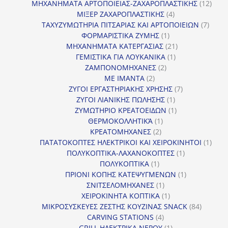
προϊόν
12
ΜΗΧΑΝΗΜΑΤΑ ΑΡΤΟΠΟΙΕΙΑΣ-ΖΑΧΑΡΟΠΛΑΣΤΙΚΗΣ
12
4
προϊ
ΜΙΞΕΡ ΖΑΧΑΡΟΠΛΑΣΤΙΚΗΣ
4
προϊόντα
7
ΤΑΧΥΖΥΜΩΤΗΡΙΑ ΠΙΤΣΑΡΙΑΣ ΚΑΙ ΑΡΤΟΠΟΙΕΙΩΝ
7
1
προϊό
ΦΟΡΜΑΡΙΣΤΙΚΑ ΖΥΜΗΣ
1
προϊόν
21
ΜΗΧΑΝΗΜΑΤΑ ΚΑΤΕΡΓΑΣΙΑΣ
21
1
προϊόντα
ΓΕΜΙΣΤΙΚΑ ΓΙΑ ΛΟΥΚΑΝΙΚΑ
1
2
προϊόν
ΖΑΜΠΟΝΟΜΗΧΑΝΕΣ
2
2
προϊόντα
ΜΕ ΙΜΑΝΤΑ
2
προϊόντα
7
ΖΥΓΟΙ ΕΡΓΑΣΤΗΡΙΑΚΗΣ ΧΡΗΣΗΣ
7
1
προϊόντα
ΖΥΓΟΙ ΛΙΑΝΙΚΗΣ ΠΩΛΗΣΗΣ
1
προϊόν
1
ΖΥΜΩΤΗΡΙΟ ΚΡΕΑΤΟΕΙΔΩΝ
1
1
προϊόν
ΘΕΡΜΟΚΟΛΛΗΤΙΚΆ
1
2
προϊόν
ΚΡΕΑΤΟΜΗΧΑΝΕΣ
2
προϊόντα
1
ΠΑΤΑΤΟΚΟΠΤΕΣ ΗΛΕΚΤΡΙΚΟΙ ΚΑΙ ΧΕΙΡΟΚΙΝΗΤΟΙ
1
1
προϊ
ΠΟΛΥΚΟΠΤΙΚΑ-ΛΑΧΑΝΟΚΟΠΤΕΣ
1
1
προϊόν
ΠΟΛΥΚΟΠΤΙΚΑ
1
προϊόν
1
ΠΡΙΟΝΙ ΚΟΠΗΣ ΚΑΤΕΨΥΓΜΕΝΩΝ
1
1
προϊόν
ΣΝΙΤΣΕΛΟΜΗΧΑΝΕΣ
1
προϊόν
1
ΧΕΙΡΟΚΙΝΗΤΑ ΚΟΠΤΙΚΑ
1
προϊόν
84
ΜΙΚΡΟΣΥΣΚΕΥΕΣ ΖΕΣΤΗΣ ΚΟΥΖΙΝΑΣ SNACK
84
4
προϊόντ
CARVING STATIONS
4
προϊόντα
1
GRILL ΗΛΕΚΤΡΙΚΑ ΝΕΡΟΥ
1