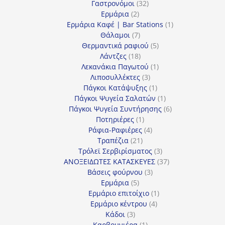
προϊόντα
32
Γαστρονόμοι
32
2
προϊόντα
Ερμάρια
2
προϊόντα
1
Ερμάρια Καφέ | Bar Stations
1
7
προϊόν
Θάλαμοι
7
προϊόντα
5
Θερμαντικά ραφιού
5
18
προϊόντα
Λάντζες
18
προϊόντα
1
Λεκανάκια Παγωτού
1
3
προϊόν
Λιποσυλλέκτες
3
προϊόντα
1
Πάγκοι Κατάψυξης
1
προϊόν
1
Πάγκοι Ψυγεία Σαλατών
1
προϊόν
6
Πάγκοι Ψυγεία Συντήρησης
6
1
προϊόντα
Ποτηριέρες
1
προϊόν
4
Ράφια-Ραφιέρες
4
21
προϊόντα
Τραπέζια
21
προϊόντα
3
Τρόλεϊ Σερβιρίσματος
3
προϊόντα
37
ΑΝΟΞΕΙΔΩΤΕΣ ΚΑΤΑΣΚΕΥΕΣ
37
3
προϊόντα
Βάσεις φούρνου
3
5
προϊόντα
Ερμάρια
5
προϊόντα
1
Ερμάριο επιτοίχιο
1
4
προϊόν
Ερμάριο κέντρου
4
3
προϊόντα
Κάδοι
3
προϊόντα
1
Καρβουνιέρα
1