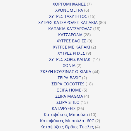
7
προϊόντα
ΧΟΡΤΟΜΗΧΑΝΕΣ
7
6
προϊόντα
ΧΡΟΝΟΜΕΤΡΑ
6
προϊόντα
15
ΧΥΤΡΕΣ ΤΑΧΥΤΗΤΟΣ
15
προϊόντα
80
ΧΥΤΡΕΣ-ΚΑΤΣΑΡΟΛΕΣ-ΚΑΠΑΚΙΑ
80
18
προϊόντα
ΚΑΠΑΚΙΑ ΚΑΤΣΑΡΟΛΑΣ
18
28
προϊόντα
ΚΑΤΣΑΡΟΛΙΑ
28
προϊόντα
9
ΧΥΤΡΕΣ ΒΑΘΙΕΣ
9
προϊόντα
2
ΧΥΤΡΕΣ ΜΕ ΚΑΠΑΚΙ
2
9
προϊόντα
ΧΥΤΡΕΣ ΡΗΧΕΣ
9
προϊόντα
14
ΧΥΤΡΕΣ ΧΩΡΙΣ ΚΑΠΑΚΙ
14
2
προϊόντα
ΧΩΝΙΑ
2
προϊόντα
44
ΣΚΕΥΗ ΚΟΥΖΙΝΑΣ ΟΙΚΙΑΚΑ
44
2
προϊόντα
ΣΕΙΡΑ BASIC
2
προϊόντα
18
ΣΕΙΡΑ COCOTTES
18
5
προϊόντα
ΣΕΙΡΑ HOME
5
προϊόντα
4
ΣΕΙΡΑ MAGMA
4
15
προϊόντα
ΣΕΙΡΑ STILO
15
26
προϊόντα
ΚΑΤΑΨΥΞΕΙΣ
26
προϊόντα
10
Καταψύκτες Μπαούλα
10
προϊόντα
2
Καταψύκτες Μπαούλα -60C
2
4
προϊόντα
Καταψύξεις Όρθιες Τυφλές
4