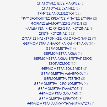
5
προϊόντα
ΣΠΑΤΟΥΛΕΣ ΙΣΙΕΣ ΜΑΚΡΙΕΣ
5
2
προϊόντα
ΣΠΑΤΟΥΛΕΣ ΞΥΛΙΝΕΣ
2
προϊόντα
22
ΤΡΙΦΤΕΣ ΑΝΟΞΕΙΔΩΤΟΙ
22
προϊόντα
2
ΤΡΥΦΕΡΟΠΟΙΗΤΕΣ ΚΡΕΑΤΟΣ ΜΠΑΤΕΣ ΣΦΥΡΙΑ
2
2
προϊόν
ΦΟΡΜΕΣ ΔΙΑΜΟΡΦΩΣΗΣ ΑΥΓΩΝ
2
προϊόντα
9
ΨΑΛΙΔΙΑ ΓΕΝΙΚΗΣ ΧΡΗΣΗΣ ΚΑΙ ΚΟΥΖΙΝΑΣ
9
552
προϊόντα
ΣΚΕΥΗ ΚΟΥΖΙΝΑΣ
552
προϊόντα
7
ΖΥΓΑΡΙΕΣ ΗΛΕΚΤΡΟΝΙΚΕΣ ΚΑΙ ΩΡΟΛΟΓΙΑΚΕΣ
7
61
προϊόν
ΘΕΡΜΟΜΕΤΡΑ ΑΝΑΛΟΓΙΚΑ ΚΑΙ ΨΗΦΙΑΚΑ
61
14
προϊόντ
ΘΕΡΜΟΜΕΤΡΑ
14
προϊόντα
1
ΘΕΡΜΟΜΕΤΡΑ ΑΚΙΔΑ
1
προϊόν
ΘΕΡΜΟΜΕΤΡΑ ΑΚΙΔΑ|ΕΠΙΤΡΑΠΕΖΙΟΣ
10
ΕΞΟΠΛΙΣΜΟΣ
10
προϊόντα
2
ΘΕΡΜΟΜΕΤΡΑ SOUS VIDE
2
προϊόντα
1
ΘΕΡΜΟΜΕΤΡΑ ΑΔΙΑΒΡΟΧΑ
1
2
προϊόν
ΘΕΡΜΟΜΕΤΡΑ ΤΣΕΠΗΣ
2
προϊόντα
4
ΘΕΡΜΟΜΕΤΡΑ - ΧΡΟΝΟΜΕΤΡΑ
4
1
προϊόντα
ΘΕΡΜΟΜΕΤΡΑ ΓΑΛΑΚΤΟΣ
1
2
προϊόν
ΘΕΡΜΟΜΕΤΡΑ ΖΑΧΑΡΗΣ
2
προϊόντα
3
ΘΕΡΜΟΜΕΤΡΑ ΚΡΕΑΤΟΣ
3
προϊόντα
1
ΘΕΡΜΟΜΕΤΡΑ ΛΑΔΙΟΥ/ΤΗΓΑΝΙΣΜΑΤΟΣ
1