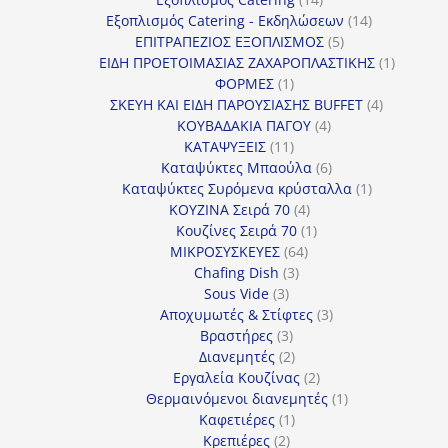
προϊόντα
14
Εξοπλισμός Catering - Εκδηλώσεων
14
5
προϊόντα
ΕΠΙΤΡΑΠΕΖΙΟΣ ΕΞΟΠΛΙΣΜΟΣ
5
προϊόντα
1
ΕΙΔΗ ΠΡΟΕΤΟΙΜΑΣΙΑΣ ΖΑΧΑΡΟΠΛΑΣΤΙΚΗΣ
1
1
προϊόν
ΦΟΡΜΕΣ
1
προϊόν
4
ΣΚΕΥΗ ΚΑΙ ΕΙΔΗ ΠΑΡΟΥΣΙΑΣΗΣ BUFFET
4
4
προϊόντα
ΚΟΥΒΑΔΑΚΙΑ ΠΑΓΟΥ
4
11
προϊόντα
ΚΑΤΑΨΥΞΕΙΣ
11
προϊόντα
6
Καταψύκτες Μπαούλα
6
προϊόντα
1
Καταψύκτες Συρόμενα κρύσταλλα
1
4
προϊόν
ΚΟΥΖΙΝΑ Σειρά 70
4
προϊόντα
1
Κουζίνες Σειρά 70
1
64
προϊόν
ΜΙΚΡΟΣΥΣΚΕΥΕΣ
64
3
προϊόντα
Chafing Dish
3
3
προϊόντα
Sous Vide
3
προϊόντα
3
Αποχυμωτές & Στίφτες
3
3
προϊόντα
Βραστήρες
3
προϊόντα
2
Διανεμητές
2
προϊόντα
2
Εργαλεία Κουζίνας
2
προϊόντα
1
Θερμαινόμενοι διανεμητές
1
1
προϊόν
Καφετιέρες
1
2
προϊόν
Κρεπιέρες
2