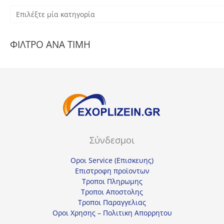
Ε
π
ι
ΦΙΛΤΡΟ ΑΝΑ ΤΙΜΗ
λ
έ
ξ
τ
ε
μ
ί
Σύνδεσμοι
α
κ
Οροι Service (Επισκευης)
Επιστροφη προϊοντων
α
Τροποι Πληρωμης
τ
Τροποι Αποστολης
η
Τροποι Παραγγελιας
Οροι Χρησης – Πολιτικη Απορρητου
γ