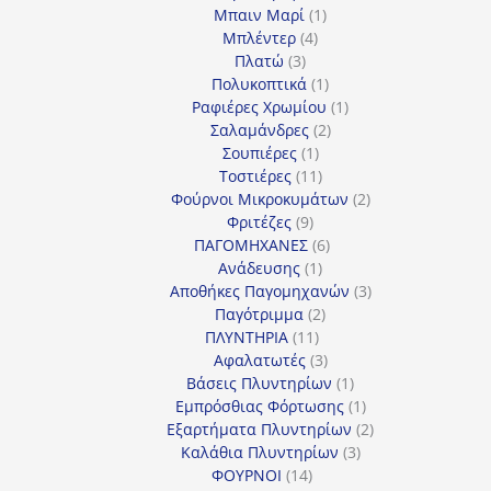
προϊόντα
1
Μπαιν Μαρί
1
4
προϊόν
Μπλέντερ
4
3
προϊόντα
Πλατώ
3
προϊόντα
1
Πολυκοπτικά
1
προϊόν
1
Ραφιέρες Χρωμίου
1
2
προϊόν
Σαλαμάνδρες
2
1
προϊόντα
Σουπιέρες
1
προϊόν
11
Τοστιέρες
11
προϊόντα
2
Φούρνοι Μικροκυμάτων
2
9
προϊόντα
Φριτέζες
9
προϊόντα
6
ΠΑΓΟΜΗΧΑΝΕΣ
6
1
προϊόντα
Ανάδευσης
1
προϊόν
3
Αποθήκες Παγομηχανών
3
2
προϊόντα
Παγότριμμα
2
11
προϊόντα
ΠΛΥΝΤΗΡΙΑ
11
προϊόντα
3
Αφαλατωτές
3
προϊόντα
1
Βάσεις Πλυντηρίων
1
προϊόν
1
Εμπρόσθιας Φόρτωσης
1
προϊόν
2
Εξαρτήματα Πλυντηρίων
2
3
προϊόντα
Καλάθια Πλυντηρίων
3
14
προϊόντα
ΦΟΥΡΝΟΙ
14