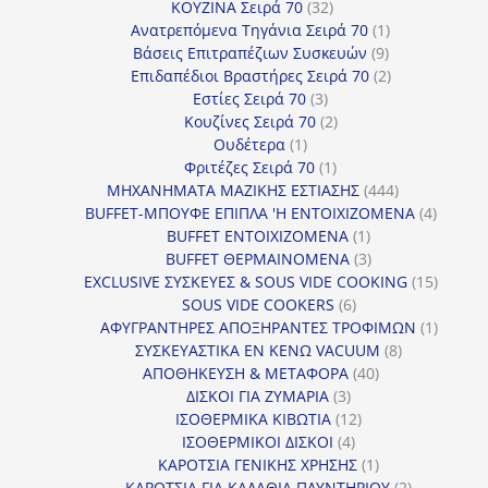
32
προϊόντα
ΚΟΥΖΙΝΑ Σειρά 70
32
προϊόντα
1
Ανατρεπόμενα Τηγάνια Σειρά 70
1
9
προϊόν
Βάσεις Επιτραπέζιων Συσκευών
9
προϊόντα
2
Επιδαπέδιοι Βραστήρες Σειρά 70
2
3
προϊόντα
Εστίες Σειρά 70
3
προϊόντα
2
Κουζίνες Σειρά 70
2
1
προϊόντα
Ουδέτερα
1
προϊόν
1
Φριτέζες Σειρά 70
1
προϊόν
444
ΜΗΧΑΝΗΜΑΤΑ ΜΑΖΙΚΗΣ ΕΣΤΙΑΣΗΣ
444
προϊόντα
4
BUFFET-ΜΠΟΥΦΕ ΕΠΙΠΛΑ 'Η ΕΝΤΟΙΧΙΖΟΜΕΝΑ
4
1
προϊόν
BUFFET ΕΝΤΟΙΧΙΖΟΜΕΝΑ
1
προϊόν
3
BUFFET ΘΕΡΜΑΙΝΟΜΕΝΑ
3
προϊόντα
15
EXCLUSIVE ΣΥΣΚΕΥΕΣ & SOUS VIDE COOKING
15
6
προϊόν
SOUS VIDE COOKERS
6
προϊόντα
1
ΑΦΥΓΡΑΝΤΗΡΕΣ ΑΠΟΞΗΡΑΝΤΕΣ ΤΡΟΦΙΜΩΝ
1
8
προϊόν
ΣΥΣΚΕΥΑΣΤΙΚΑ ΕΝ ΚΕΝΩ VACUUM
8
40
προϊόντα
ΑΠΟΘΗΚΕΥΣΗ & ΜΕΤΑΦΟΡΑ
40
3
προϊόντα
ΔΙΣΚΟΙ ΓΙΑ ΖΥΜΑΡΙΑ
3
προϊόντα
12
ΙΣΟΘΕΡΜΙΚΑ ΚΙΒΩΤΙΑ
12
4
προϊόντα
ΙΣΟΘΕΡΜΙΚΟΙ ΔΙΣΚΟΙ
4
προϊόντα
1
ΚΑΡΟΤΣΙΑ ΓΕΝΙΚΗΣ ΧΡΗΣΗΣ
1
προϊόν
2
ΚΑΡΟΤΣΙΑ ΓΙΑ ΚΑΛΑΘΙΑ ΠΛΥΝΤΗΡΙΟΥ
2