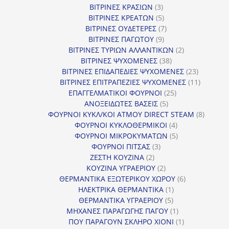
3
προϊόντα
ΒΙΤΡΙΝΕΣ ΚΡΑΣΙΩΝ
3
προϊόντα
5
ΒΙΤΡΙΝΕΣ ΚΡΕΑΤΩΝ
5
προϊόντα
7
ΒΙΤΡΙΝΕΣ ΟΥΔΕΤΕΡΕΣ
7
9
προϊόντα
ΒΙΤΡΙΝΕΣ ΠΑΓΩΤΟΥ
9
προϊόντα
2
ΒΙΤΡΙΝΕΣ ΤΥΡΙΩΝ ΑΛΛΑΝΤΙΚΩΝ
2
38
προϊόντα
ΒΙΤΡΙΝΕΣ ΨΥΧΟΜΕΝΕΣ
38
προϊόντα
23
ΒΙΤΡΙΝΕΣ ΕΠΙΔΑΠΕΔΙΕΣ ΨΥΧΟΜΕΝΕΣ
23
προϊόντα
11
ΒΙΤΡΙΝΕΣ ΕΠΙΤΡΑΠΕΖΙΕΣ ΨΥΧΟΜΕΝΕΣ
11
25
προϊόντ
ΕΠΑΓΓΕΛΜΑΤΙΚΟΙ ΦΟΥΡΝΟΙ
25
5
προϊόντα
ΑΝΟΞΕΙΔΩΤΕΣ ΒΑΣΕΙΣ
5
προϊόντα
8
ΦΟΥΡΝΟΙ ΚΥΚΛ/ΚΟΙ ΑΤΜΟΥ DIRECT STEAM
8
4
προϊόν
ΦΟΥΡΝΟΙ ΚΥΚΛΟΘΕΡΜΙΚΟΙ
4
προϊόντα
5
ΦΟΥΡΝΟΙ ΜΙΚΡΟΚΥΜΑΤΩΝ
5
3
προϊόντα
ΦΟΥΡΝΟΙ ΠΙΤΣΑΣ
3
2
προϊόντα
ΖΕΣΤΗ ΚΟΥΖΙΝΑ
2
προϊόντα
2
ΚΟΥΖΙΝΑ ΥΓΡΑΕΡΙΟΥ
2
προϊόντα
6
ΘΕΡΜΑΝΤΙΚΑ ΕΞΩΤΕΡΙΚΟΥ ΧΩΡΟΥ
6
1
προϊόντα
ΗΛΕΚΤΡΙΚΑ ΘΕΡΜΑΝΤΙΚΑ
1
5
προϊόν
ΘΕΡΜΑΝΤΙΚΑ ΥΓΡΑΕΡΙΟΥ
5
προϊόντα
1
ΜΗΧΑΝΕΣ ΠΑΡΑΓΩΓΗΣ ΠΑΓΟΥ
1
προϊόν
1
ΠΟΥ ΠΑΡΑΓΟΥΝ ΣΚΛΗΡΟ ΧΙΟΝΙ
1