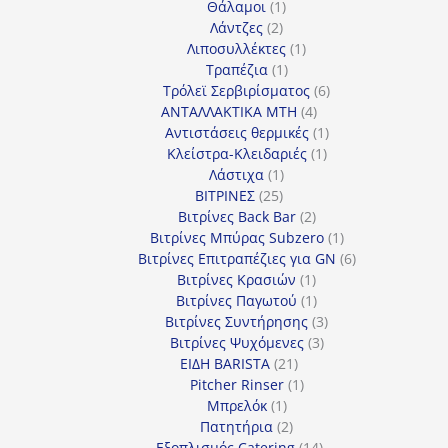
1
προϊόντα
Θάλαμοι
1
2
προϊόν
Λάντζες
2
προϊόντα
1
Λιποσυλλέκτες
1
1
προϊόν
Τραπέζια
1
προϊόν
6
Τρόλεϊ Σερβιρίσματος
6
4
προϊόντα
ΑΝΤΑΛΛΑΚΤΙΚΑ MTH
4
προϊόντα
1
Αντιστάσεις θερμικές
1
1
προϊόν
Κλείστρα-Κλειδαριές
1
1
προϊόν
Λάστιχα
1
25
προϊόν
ΒΙΤΡΙΝΕΣ
25
προϊόντα
2
Βιτρίνες Back Bar
2
προϊόντα
1
Βιτρίνες Mπύρας Subzero
1
προϊόν
6
Βιτρίνες Επιτραπέζιες για GN
6
1
προϊόντα
Βιτρίνες Κρασιών
1
προϊόν
1
Βιτρίνες Παγωτού
1
προϊόν
3
Βιτρίνες Συντήρησης
3
3
προϊόντα
Βιτρίνες Ψυχόμενες
3
21
προϊόντα
ΕΙΔΗ BARISTA
21
προϊόντα
1
Pitcher Rinser
1
1
προϊόν
Μπρελόκ
1
προϊόν
2
Πατητήρια
2
προϊόντα
14
Εξοπλισμός Catering
14