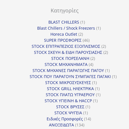
ο
Κατηγορίες
ρ
ί
1
BLAST CHILLERS
1
α
προϊόν
1
Blast Chillers / Shock Freezers
1
2
προϊόν
Horeca Outlet
2
προϊόντα
46
SUPER ΠΡΟΣΦΟΡΕΣ
46
προϊόντα
2
STOCK ΕΠΙΤΡΑΠΕΖΙΟΣ ΕΞΟΠΛΙΣΜΟΣ
2
προϊόντα
2
STOCK ΣΚΕΥΗ & ΕΙΔΗ ΠΑΡΟΥΣΙΑΣΗΣ
2
2
προϊόντα
STOCK ΠΟΡΣΕΛΑΝΗ
2
4
προϊόντα
STOCK ΜΗΧΑΝΗΜΑΤΑ
4
προϊόντα
1
STOCK ΜΗΧΑΝΕΣ ΠΑΡΑΓΩΓΗΣ ΠΑΓΟΥ
1
προϊόν
1
STOCK ΠΟΥ ΠΑΡΑΓΟΥΝ ΣΥΜΠΑΓΕΣ ΠΑΓΑΚΙ
1
1
προϊόν
STOCK ΜΙΚΡΟΣΥΣΚΕΥΕΣ
1
προϊόν
1
STOCK GRILL ΗΛΕΚΤΡΙΚΑ
1
προϊόν
1
STOCK ΠΛΑΤΩ ΥΓΡΑΕΡΙΟΥ
1
1
προϊόν
STOCK ΥΓΙΕΙΝΗ & HACCP
1
1
προϊόν
STOCK ΒΡΥΣΕΣ
1
1
προϊόν
STOCK ΨΥΓΕΙΑ
1
προϊόν
14
Ειδικές Προσφορές
14
134
προϊόντα
ΑΝΟΞΕΙΔΩΤΑ
134