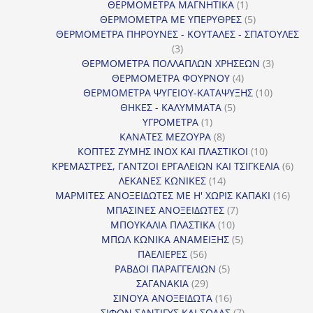
1
προϊόν
ΘΕΡΜΟΜΕΤΡΑ ΜΑΓΝΗΤΙΚΑ
1
προϊόν
5
ΘΕΡΜΟΜΕΤΡΑ ΜΕ ΥΠΕΡΥΘΡΕΣ
5
προϊόντα
ΘΕΡΜΟΜΕΤΡΑ ΠΗΡΟΥΝΕΣ - ΚΟΥΤΑΛΕΣ - ΣΠΑΤΟΥΛΕΣ
3
3
προϊόντα
3
ΘΕΡΜΟΜΕΤΡΑ ΠΟΛΛΑΠΛΩΝ ΧΡΗΣΕΩΝ
3
4
προϊόντ
ΘΕΡΜΟΜΕΤΡΑ ΦΟΥΡΝΟΥ
4
προϊόντα
10
ΘΕΡΜΟΜΕΤΡΑ ΨΥΓΕΙΟΥ-ΚΑΤΑΨΥΞΗΣ
10
5
προϊόντα
ΘΗΚΕΣ - ΚΑΛΥΜΜΑΤΑ
5
1
προϊόντα
ΥΓΡΟΜΕΤΡΑ
1
προϊόν
8
ΚΑΝΑΤΕΣ ΜΕΖΟΥΡΑ
8
προϊόντα
10
ΚΟΠΤΕΣ ΖΥΜΗΣ INOX ΚΑΙ ΠΛΑΣΤΙΚΟΙ
10
προϊόντα
6
ΚΡΕΜΑΣΤΡΕΣ, ΓΑΝΤΖΟΙ ΕΡΓΑΛΕΙΩΝ ΚΑΙ ΤΣΙΓΚΕΛΙΑ
6
14
προϊ
ΛΕΚΑΝΕΣ ΚΩΝΙΚΕΣ
14
προϊόντα
16
ΜΑΡΜΙΤΕΣ ΑΝΟΞΕΙΔΩΤΕΣ ΜΕ Η' ΧΩΡΙΣ ΚΑΠΑΚΙ
16
7
προϊ
ΜΠΑΣΙΝΕΣ ΑΝΟΞΕΙΔΩΤΕΣ
7
10
προϊόντα
ΜΠΟΥΚΑΛΙΑ ΠΛΑΣΤΙΚΑ
10
προϊόντα
5
ΜΠΩΛ ΚΩΝΙΚΑ ΑΝΑΜΕΙΞΗΣ
5
56
προϊόντα
ΠΑΕΛΙΕΡΕΣ
56
προϊόντα
5
ΡΑΒΔΟΙ ΠΑΡΑΓΓΕΛΙΩΝ
5
29
προϊόντα
ΣΑΓΑΝΑΚΙΑ
29
προϊόντα
16
ΣΙΝΟΥΑ ΑΝΟΞΕΙΔΩΤΑ
16
προϊόντα
7
ΣΙΦΟΝ ΣΑΝΤΙΓΥΣ ΚΑΙ ΣΟΔΑΣ
7