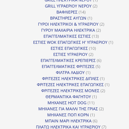
2
προϊόν
GRILL ΥΓΡΑΕΡΙΟΥ ΝΕΡΟΥ
2
14
προϊόντα
ΒΑΦΛΙΕΡΕΣ
14
προϊόντα
1
ΒΡΑΣΤΗΡΕΣ ΑΥΓΩΝ
1
προϊόν
2
ΓΥΡΟΙ ΗΛΕΚΤΡΙΚΟΙ & ΥΓΡΑΕΡΙΟΥ
2
2
προϊόντα
ΓΥΡΟΥ ΜΑΧΑΙΡΙΑ ΗΛΕΚΤΡΙΚΑ
2
13
προϊόντα
ΕΠΑΓΓΕΛΜΑΤΙΚΕΣ ΕΣΤΙΕΣ
13
προϊόντα
1
ΕΣΤΙΕΣ WOK ΕΠΑΓΩΓΙΚΕΣ Η' ΥΓΡΑΕΡΙΟΥ
1
10
προϊόν
ΕΣΤΙΕΣ ΕΠΑΓΩΓΙΚΕΣ
10
2
προϊόντα
ΕΣΤΙΕΣ ΥΓΡΑΕΡΙΟΥ
2
προϊόντα
6
ΕΠΑΓΓΕΛΜΑΤΙΚΕΣ ΚΡΕΠΙΕΡΕΣ
6
5
προϊόντα
ΕΠΑΓΓΕΛΜΑΤΙΚΕΣ ΦΡΙΤΕΖΕΣ
5
1
προϊόντα
ΦΙΛΤΡΑ ΛΑΔΙΟΥ
1
προϊόν
1
ΦΡΙΤΕΖΕΣ ΗΛΕΚΤΡΙΚΕΣ ΔΙΠΛΕΣ
1
προϊόν
1
ΦΡΙΤΕΖΕΣ ΗΛΕΚΤΡΙΚΕΣ ΕΠΑΓΩΓΙΚΕΣ
1
2
προϊόν
ΦΡΙΤΕΖΕΣ ΗΛΕΚΤΡΙΚΕΣ ΜΟΝΕΣ
2
1
προϊόντα
ΘΕΡΜΑΝΤΙΚΑ ΦΑΓΗΤΟΥ
1
11
προϊόν
ΜΗΧΑΝΕΣ HOT DOG
11
προϊόντα
2
ΜΗΧΑΝΕΣ ΓΙΑ ΜΑΛΛΙ ΤΗΣ ΓΡΙΑΣ
2
1
προϊόντα
ΜΗΧΑΝΕΣ ΠΟΠ ΚΟΡΝ
1
προϊόν
6
ΜΠΑΙΝ ΜΑΡΙ ΗΛΕΚΤΡΙΚΑ
6
προϊόντα
7
ΠΛΑΤΩ ΗΛΕΚΤΡΙΚΑ ΚΑΙ ΥΓΡΑΕΡΙΟΥ
7