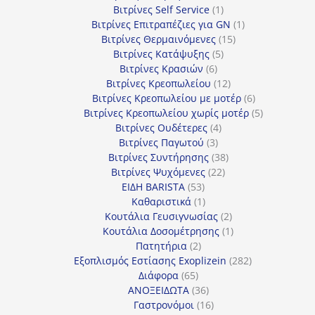
1
προϊόν
Βιτρίνες Self Service
1
προϊόν
1
Βιτρίνες Επιτραπέζιες για GN
1
15
προϊόν
Βιτρίνες Θερμαινόμενες
15
5
προϊόντα
Βιτρίνες Κατάψυξης
5
6
προϊόντα
Βιτρίνες Κρασιών
6
προϊόντα
12
Βιτρίνες Κρεοπωλείου
12
προϊόντα
6
Βιτρίνες Κρεοπωλείου με μοτέρ
6
προϊόντα
5
Βιτρίνες Κρεοπωλείου χωρίς μοτέρ
5
4
προϊόντα
Βιτρίνες Ουδέτερες
4
3
προϊόντα
Βιτρίνες Παγωτού
3
προϊόντα
38
Βιτρίνες Συντήρησης
38
22
προϊόντα
Βιτρίνες Ψυχόμενες
22
53
προϊόντα
ΕΙΔΗ BARISTA
53
προϊόντα
1
Καθαριστικά
1
προϊόν
2
Κουτάλια Γευσιγνωσίας
2
προϊόντα
1
Κουτάλια Δοσομέτρησης
1
2
προϊόν
Πατητήρια
2
προϊόντα
282
Εξοπλισμός Εστίασης Exoplizein
282
65
προϊόντα
Διάφορα
65
προϊόντα
36
ΑΝΟΞΕΙΔΩΤΑ
36
προϊόντα
16
Γαστρονόμοι
16