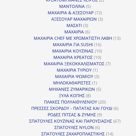
5
προϊόντα
ΜΑΝΤΟΛΙΝΑ
5
προϊόντα
72
ΜΑΧΑΙΡΙΑ & ΑΞΕΣΟΥΑΡ
72
προϊόντα
3
ΑΞΕΣΟΥΑΡ ΜΑΧΑΙΡΙΩΝ
3
3
προϊόντα
ΜΑΣΑΤΙ
3
προϊόντα
6
ΜΑΧΑΙΡΙΑ
6
προϊόντα
13
ΜΑΧΑΙΡΙΑ CHEF ΜΕ ΧΡΩΜΑΤΙΣΤΗ ΛΑΒΗ
13
16
προϊόντ
ΜΑΧΑΙΡΙΑ ΓΙΑ SUSHI
16
προϊόντα
10
ΜΑΧΑΙΡΙΑ ΚΟΥΖΙΝΑΣ
10
10
προϊόντα
ΜΑΧΑΙΡΙΑ ΚΡΕΑΤΟΣ
10
προϊόντα
7
ΜΑΧΑΙΡΙΑ ΞΕΚΟΚΚΑΛΙΣΜΑΤΟΣ
7
1
προϊόντα
ΜΑΧΑΙΡΙΑ ΤΥΡΙΟΥ
1
προϊόν
3
ΜΑΧΑΙΡΙΑ ΨΩΜΙΟΥ
3
1
προϊόντα
ΜΗΛΟΚΑΘΑΡΙΣΤΕΣ
1
προϊόν
5
ΜΗΧΑΝΕΣ ΖΥΜΑΡΙΚΩΝ
5
8
προϊόντα
ΞΥΛΑ ΚΟΠΗΣ
8
προϊόντα
20
ΠΛΑΚΕΣ ΠΟΛΥΑΙΘΥΛΕΝΙΟΥ
20
προϊόντα
6
ΠΡΕΣΣΕΣ ΣΚΟΡΔΟΥ - ΠΑΤΑΤΑΣ ΚΑΙ ΓΟΥΔΙ
6
9
προϊόντα
ΡΟΔΕΣ ΠΙΤΣΑΣ & ΖΥΜΗΣ
9
προϊόντα
67
ΣΠΑΤΟΥΛΕΣ ΚΟΥΖΙΝΑΣ ΚΑΙ ΠΑΡΟΥΣΙΑΣΗΣ
67
6
προϊόντ
ΣΠΑΤΟΥΛΕΣ NYLON
6
προϊόντα
14
ΣΠΑΤΟΥΛΕΣ ΖΑΧΑΡΟΠΛΑΣΤΙΚΗΣ
14