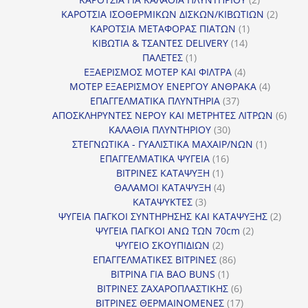
προϊόντα
2
ΚΑΡΟΤΣΙΑ ΙΣΟΘΕΡΜΙΚΩΝ ΔΙΣΚΩΝ/ΚΙΒΩΤΙΩΝ
2
1
προϊόν
ΚΑΡΟΤΣΙΑ ΜΕΤΑΦΟΡΑΣ ΠΙΑΤΩΝ
1
14
προϊόν
ΚΙΒΩΤΙΑ & ΤΣΑΝΤΕΣ DELIVERY
14
1
προϊόντα
ΠΑΛΕΤΕΣ
1
προϊόν
4
ΕΞΑΕΡΙΣΜΟΣ ΜΟΤΕΡ ΚΑΙ ΦΙΛΤΡΑ
4
προϊόντα
4
ΜΟΤΕΡ ΕΞΑΕΡΙΣΜΟΥ ΕΝΕΡΓΟΥ ΑΝΘΡΑΚΑ
4
37
προϊόντ
ΕΠΑΓΓΕΛΜΑΤΙΚΑ ΠΛΥΝΤΗΡΙΑ
37
προϊόντα
6
ΑΠΟΣΚΛΗΡΥΝΤΕΣ ΝΕΡΟΥ ΚΑΙ ΜΕΤΡΗΤΕΣ ΛΙΤΡΩΝ
6
30
προϊ
ΚΑΛΑΘΙΑ ΠΛΥΝΤΗΡΙΟΥ
30
προϊόντα
1
ΣΤΕΓΝΩΤΙΚΑ - ΓΥΑΛΙΣΤΙΚΑ ΜΑΧΑΙΡ/ΝΩΝ
1
16
προϊόν
ΕΠΑΓΓΕΛΜΑΤΙΚΑ ΨΥΓΕΙΑ
16
1
προϊόντα
ΒΙΤΡΙΝΕΣ ΚΑΤΑΨΥΞΗ
1
προϊόν
4
ΘΑΛΑΜΟΙ ΚΑΤΑΨΥΞΗ
4
3
προϊόντα
ΚΑΤΑΨΥΚΤΕΣ
3
προϊόντα
2
ΨΥΓΕΙΑ ΠΑΓΚΟΙ ΣΥΝΤΗΡΗΣΗΣ ΚΑΙ ΚΑΤΑΨΥΞΗΣ
2
2
προϊό
ΨΥΓΕΙΑ ΠΑΓΚΟΙ ΑΝΩ ΤΩΝ 70cm
2
2
προϊόντα
ΨΥΓΕΙΟ ΣΚΟΥΠΙΔΙΩΝ
2
προϊόντα
86
ΕΠΑΓΓΕΛΜΑΤΙΚΕΣ ΒΙΤΡΙΝΕΣ
86
1
προϊόντα
ΒΙΤΡΙΝΑ ΓΙΑ BAO BUNS
1
προϊόν
6
ΒΙΤΡΙΝΕΣ ΖΑΧΑΡΟΠΛΑΣΤΙΚΗΣ
6
προϊόντα
17
ΒΙΤΡΙΝΕΣ ΘΕΡΜΑΙΝΟΜΕΝΕΣ
17