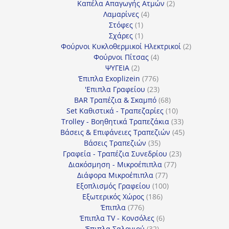
προϊόντα
2
Καπέλα Απαγωγής Ατμών
2
4
προϊόντα
Λαμαρίνες
4
1
προϊόντα
Στόφες
1
προϊόν
1
Σχάρες
1
προϊόν
2
Φούρνοι Κυκλοθερμικοί Ηλεκτρικοί
2
4
προϊόντα
Φούρνοι Πίτσας
4
2
προϊόντα
ΨΥΓΕΙΑ
2
προϊόντα
776
Έπιπλα Exoplizein
776
προϊόντα
23
'Επιπλα Γραφείου
23
προϊόντα
68
BAR Τραπέζια & Σκαμπό
68
προϊόντα
10
Set Καθιστικά - Τραπεζαρίες
10
προϊόντα
33
Trolley - Βοηθητικά Τραπεζάκια
33
προϊόντα
45
Βάσεις & Επιφάνειες Τραπεζιών
45
35
προϊόντα
Βάσεις Τραπεζιών
35
προϊόντα
23
Γραφεία - Τραπέζια Συνεδρίου
23
77
προϊόντα
Διακόσμηση - Μικροέπιπλα
77
77
προϊόντα
Διάφορα Μικροέπιπλα
77
προϊόντα
100
Εξοπλισμός Γραφείου
100
186
προϊόντα
Εξωτερικός Χώρος
186
776
προϊόντα
Έπιπλα
776
προϊόντα
6
Έπιπλα TV - Κονσόλες
6
32
προϊόντα
Έπιπλα Σαλονιού
32