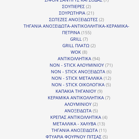
2
προϊόντα
ΣΟΥΠΙΕΡΕΣ
2
προϊόντα
21
ΣΟΥΡΩΤΗΡΙΑ
21
προϊόντα
2
ΣΩΤΕΖΕΣ ΑΝΟΞΕΙΔΩΤΕΣ
2
προϊόντα
ΤΗΓΑΝΙΑ ΑΝΟΞΕΙΔΩΤΑ-ΑΝΤΙΚΟΛΛΗΤΙΚΑ-ΚΕΡΑΜΙΚΑ-
155
ΠΕΤΡΙΝΑ
155
7
προϊόντα
GRILL
7
προϊόντα
2
GRILL ΠΛΑΤΩ
2
8
προϊόντα
WOK
8
προϊόντα
94
ΑΝΤΙΚΟΛΛΗΤΙΚΑ
94
προϊόντα
71
NON - STICK ΑΛΟΥΜΙΝΙΟΥ
71
6
προϊόντα
NON - STICK ΑΝΟΞΕΙΔΩΤΑ
6
12
προϊόντα
NON - STICK ΜΕΤΑΛΛΙΚΑ
12
5
προϊόντα
NON - STICK ΟΙΚΟΛΟΓΙΚΑ
5
9
προϊόντα
ΚΑΠΑΚΙΑ ΤΗΓΑΝΙΟΥ
9
προϊόντα
7
ΚΕΡΑΜΙΚΑ ΑΝΤΙΚΟΛΛΗΤΙΚΑ
7
2
προϊόντα
ΑΛΟΥΜΙΝΙΟΥ
2
προϊόντα
5
ΑΝΟΞΕΙΔΩΤΑ
5
προϊόντα
4
ΚΡΕΠΑΣ ΑΝΤΙΚΟΛΛΗΤΙΚΑ
4
13
προϊόντα
ΜΕΤΑΛΛΙΚΑ - ΧΑΛΥΒΑ
13
προϊόντα
11
ΤΗΓΑΝΙΑ ΑΝΟΞΕΙΔΩΤΑ
11
προϊόντα
5
ΦΤΥΑΡΙΑ ΦΟΥΡΝΟΥ ΠΙΤΣΑΣ
5