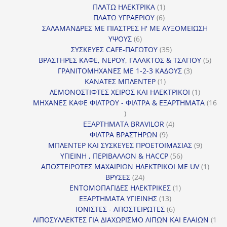
1
προϊόντα
ΠΛΑΤΩ ΗΛΕΚΤΡΙΚΑ
1
6
προϊόν
ΠΛΑΤΩ ΥΓΡΑΕΡΙΟΥ
6
προϊόντα
ΣΑΛΑΜΑΝΔΡΕΣ ΜΕ ΠΙΑΣΤΡΕΣ Η' ΜΕ ΑΥΞΟΜΕΙΩΣΗ
6
ΥΨΟΥΣ
6
προϊόντα
35
ΣΥΣΚΕΥΕΣ CAFE-ΠΑΓΩΤΟΥ
35
προϊόντα
5
ΒΡΑΣΤΗΡΕΣ ΚΑΦΕ, ΝΕΡΟΥ, ΓΑΛΑΚΤΟΣ & ΤΣΑΓΙΟΥ
5
3
προϊ
ΓΡΑΝΙΤΟΜΗΧΑΝΕΣ ΜΕ 1-2-3 ΚΑΔΟΥΣ
3
1
προϊόντα
ΚΑΝΑΤΕΣ ΜΠΛΕΝΤΕΡ
1
προϊόν
1
ΛΕΜΟΝΟΣΤΙΦΤΕΣ ΧΕΙΡΟΣ ΚΑΙ ΗΛΕΚΤΡΙΚΟΙ
1
προϊόν
ΜΗΧΑΝΕΣ ΚΑΦΕ ΦΙΛΤΡΟΥ - ΦΙΛΤΡΑ & ΕΞΑΡΤΗΜΑΤΑ
16
16
προϊόντα
4
ΕΞΑΡΤΗΜΑΤΑ BRAVILOR
4
9
προϊόντα
ΦΙΛΤΡΑ ΒΡΑΣΤΗΡΩΝ
9
προϊόντα
9
ΜΠΛΕΝΤΕΡ ΚΑΙ ΣΥΣΚΕΥΕΣ ΠΡΟΕΤΟΙΜΑΣΙΑΣ
9
56
προϊόντ
ΥΓΙΕΙΝΗ , ΠΕΡΙΒΑΛΛΟΝ & HACCP
56
προϊόντα
1
ΑΠΟΣΤΕΙΡΩΤΕΣ ΜΑΧΑΙΡΙΩΝ ΗΛΕΚΤΡΙΚΟΙ ΜΕ UV
1
24
προϊό
ΒΡΥΣΕΣ
24
προϊόντα
1
ΕΝΤΟΜΟΠΑΓΙΔΕΣ ΗΛΕΚΤΡΙΚΕΣ
1
13
προϊόν
ΕΞΑΡΤΗΜΑΤΑ ΥΓΙΕΙΝΗΣ
13
προϊόντα
6
ΙΟΝΙΣΤΕΣ - ΑΠΟΣΤΕΙΡΩΤΕΣ
6
προϊόντα
ΛΙΠΟΣΥΛΛΕΚΤΕΣ ΓΙΑ ΔΙΑΧΩΡΙΣΜΟ ΛΙΠΩΝ ΚΑΙ ΕΛΑΙΩΝ
1