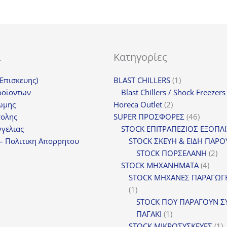
ι
Κατηγορίες
1
(Επισκευης)
BLAST CHILLERS
1
προϊόν
ροϊοντων
Blast Chillers / Shock Freezers
2
ωμης
Horeca Outlet
2
προϊόντα
46
τολης
SUPER ΠΡΟΣΦΟΡΕΣ
46
προϊόντ
γελιας
STOCK ΕΠΙΤΡΑΠΕΖΙΟΣ ΕΞΟΠΛ
– Πολιτικη Απορρητου
STOCK ΣΚΕΥΗ & ΕΙΔΗ ΠΑΡΟ
2
STOCK ΠΟΡΣΕΛΑΝΗ
2
4
πρ
STOCK ΜΗΧΑΝΗΜΑΤΑ
4
προϊ
STOCK ΜΗΧΑΝΕΣ ΠΑΡΑΓΩΓ
1
1
προϊόν
STOCK ΠΟΥ ΠΑΡΑΓΟΥΝ Σ
1
ΠΑΓΑΚΙ
1
προϊόν
1
STOCK ΜΙΚΡΟΣΥΣΚΕΥΕΣ
1