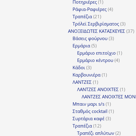
1
Ποτηριέρες
1
προϊόν
4
Ράφια-Ραφιέρες
4
21
προϊόντα
Τραπέζια
21
προϊόντα
3
Τρόλεϊ Σερβιρίσματος
3
προϊ
3
ΑΝΟΞΕΙΔΩΤΕΣ ΚΑΤΑΣΚΕΥΕΣ
37
3
π
Βάσεις φούρνου
3
5
προϊόντα
Ερμάρια
5
προϊόντα
1
Ερμάριο επιτοίχιο
1
4
προϊόν
Ερμάριο κέντρου
4
3
προϊόντ
Κάδοι
3
προϊόντα
1
Καρβουνιέρα
1
1
προϊόν
ΛΑΝΤΖΕΣ
1
προϊόν
1
ΛΑΝΤΖΕΣ ΑΝΟΙΧΤΕΣ
1
προϊ
ΛΑΝΤΖΕΣ ΑΝΟΙΧΤΕΣ ΜΟΝ
1
Μπαιν μαρι s/s
1
προϊόν
1
Σταθμός cocktail
1
3
προϊόν
Συρτάρια καφέ
3
12
προϊόντα
Τραπέζια
12
προϊόντα
2
Τραπέζι απλύτων
2