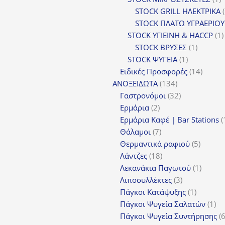
π
STOCK GRILL ΗΛΕΚΤΡΙΚΑ
STOCK ΠΛΑΤΩ ΥΓΡΑΕΡΙΟΥ
STOCK ΥΓΙΕΙΝΗ & HACCP
1
1
STOCK ΒΡΥΣΕΣ
1
1
προϊόν
STOCK ΨΥΓΕΙΑ
1
προϊόν
14
Ειδικές Προσφορές
14
134
προϊόν
ΑΝΟΞΕΙΔΩΤΑ
134
προϊόντα
32
Γαστρονόμοι
32
2
προϊόντα
Ερμάρια
2
προϊόντα
Ερμάρια Καφέ | Bar Stations
7
Θάλαμοι
7
προϊόντα
5
Θερμαντικά ραφιού
5
18
προϊόν
Λάντζες
18
προϊόντα
1
Λεκανάκια Παγωτού
1
3
προϊόν
Λιποσυλλέκτες
3
προϊόντα
1
Πάγκοι Κατάψυξης
1
προϊόν
1
Πάγκοι Ψυγεία Σαλατών
1
πρ
Πάγκοι Ψυγεία Συντήρησης