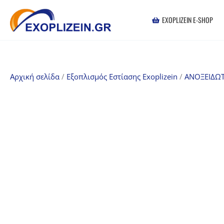
Μετάβαση
στο
EXOPLIZEIN E-SHOP
περιεχόμενο
Αρχική σελίδα
/
Εξοπλισμός Εστίασης Exoplizein
/
ΑΝΟΞΕΙΔΩ