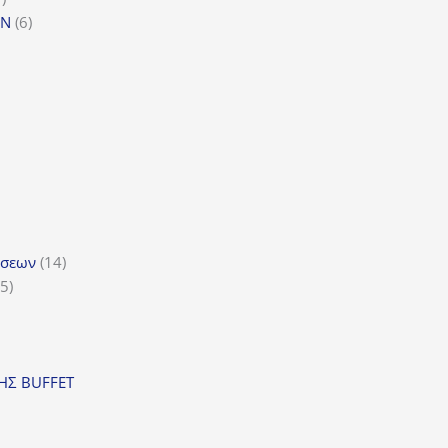
προϊόν
6
GN
6
προϊόντα
ϊόντα
όντα
ντα
14
ώσεων
14
5
προϊόντα
5
προϊόντα
ν
ΣΗΣ BUFFET