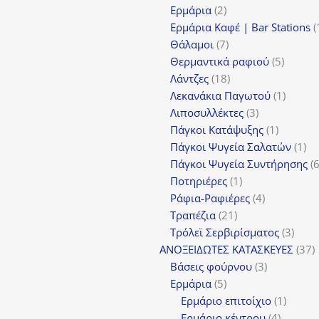
2
προϊόντα
Ερμάρια
2
προϊόντα
Ερμάρια Καφέ | Bar Stations
7
Θάλαμοι
7
προϊόντα
5
Θερμαντικά ραφιού
5
18
προϊόν
Λάντζες
18
προϊόντα
1
Λεκανάκια Παγωτού
1
3
προϊόν
Λιποσυλλέκτες
3
προϊόντα
1
Πάγκοι Κατάψυξης
1
προϊόν
1
Πάγκοι Ψυγεία Σαλατών
1
πρ
Πάγκοι Ψυγεία Συντήρησης
1
Ποτηριέρες
1
προϊόν
4
Ράφια-Ραφιέρες
4
21
προϊόντα
Τραπέζια
21
προϊόντα
3
Τρόλεϊ Σερβιρίσματος
3
προϊ
3
ΑΝΟΞΕΙΔΩΤΕΣ ΚΑΤΑΣΚΕΥΕΣ
37
3
π
Βάσεις φούρνου
3
5
προϊόντα
Ερμάρια
5
προϊόντα
1
Ερμάριο επιτοίχιο
1
4
προϊόν
Ερμάριο κέντρου
4