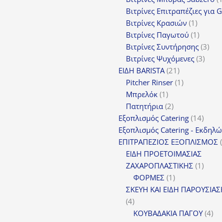
Βιτρίνες Επιτραπέζιες για 
1
Βιτρίνες Κρασιών
1
προϊόν
1
Βιτρίνες Παγωτού
1
προϊόν
3
Βιτρίνες Συντήρησης
3
3
προ
Βιτρίνες Ψυχόμενες
3
21
προϊ
ΕΙΔΗ BARISTA
21
προϊόντα
1
Pitcher Rinser
1
1
προϊόν
Μπρελόκ
1
προϊόν
2
Πατητήρια
2
προϊόντα
14
Εξοπλισμός Catering
14
προϊό
Εξοπλισμός Catering - Εκδηλ
ΕΠΙΤΡΑΠΕΖΙΟΣ ΕΞΟΠΛΙΣΜΟΣ
ΕΙΔΗ ΠΡΟΕΤΟΙΜΑΣΙΑΣ
1
ΖΑΧΑΡΟΠΛΑΣΤΙΚΗΣ
1
1
προϊό
ΦΟΡΜΕΣ
1
προϊόν
ΣΚΕΥΗ ΚΑΙ ΕΙΔΗ ΠΑΡΟΥΣΙΑ
4
4
προϊόντα
4
ΚΟΥΒΑΔΑΚΙΑ ΠΑΓΟΥ
4