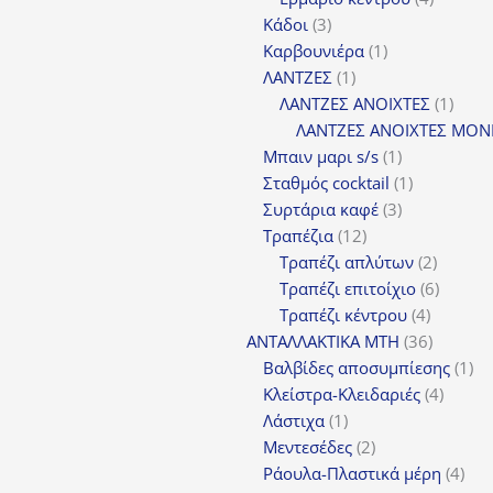
3
προϊόντ
Κάδοι
3
προϊόντα
1
Καρβουνιέρα
1
1
προϊόν
ΛΑΝΤΖΕΣ
1
προϊόν
1
ΛΑΝΤΖΕΣ ΑΝΟΙΧΤΕΣ
1
προϊ
ΛΑΝΤΖΕΣ ΑΝΟΙΧΤΕΣ ΜΟΝ
1
Μπαιν μαρι s/s
1
προϊόν
1
Σταθμός cocktail
1
3
προϊόν
Συρτάρια καφέ
3
12
προϊόντα
Τραπέζια
12
προϊόντα
2
Τραπέζι απλύτων
2
προϊόν
6
Τραπέζι επιτοίχιο
6
4
προϊόν
Τραπέζι κέντρου
4
προϊόντ
36
ΑΝΤΑΛΛΑΚΤΙΚΑ MTH
36
προϊόντ
1
Βαλβίδες αποσυμπίεσης
1
4
πρ
Κλείστρα-Κλειδαριές
4
1
προϊόν
Λάστιχα
1
προϊόν
2
Μεντεσέδες
2
προϊόντα
4
Ράουλα-Πλαστικά μέρη
4