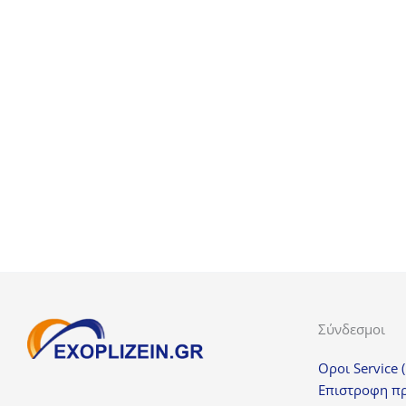
Λιποσυλλέκτης inox
OWS60
254,00
€
+ ΦΠΑ
Σύνδεσμοι
Οροι Service 
Επιστροφη π