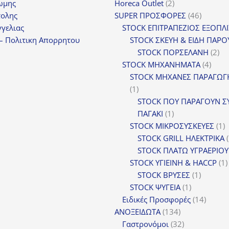
2
ωμης
Horeca Outlet
2
προϊόντα
46
τολης
SUPER ΠΡΟΣΦΟΡΕΣ
46
προϊόντ
γελιας
STOCK ΕΠΙΤΡΑΠΕΖΙΟΣ ΕΞΟΠΛ
– Πολιτικη Απορρητου
STOCK ΣΚΕΥΗ & ΕΙΔΗ ΠΑΡΟ
2
STOCK ΠΟΡΣΕΛΑΝΗ
2
4
πρ
STOCK ΜΗΧΑΝΗΜΑΤΑ
4
προϊ
STOCK ΜΗΧΑΝΕΣ ΠΑΡΑΓΩΓ
1
1
προϊόν
STOCK ΠΟΥ ΠΑΡΑΓΟΥΝ Σ
1
ΠΑΓΑΚΙ
1
προϊόν
1
STOCK ΜΙΚΡΟΣΥΣΚΕΥΕΣ
1
π
STOCK GRILL ΗΛΕΚΤΡΙΚΑ
STOCK ΠΛΑΤΩ ΥΓΡΑΕΡΙΟΥ
STOCK ΥΓΙΕΙΝΗ & HACCP
1
1
STOCK ΒΡΥΣΕΣ
1
1
προϊόν
STOCK ΨΥΓΕΙΑ
1
προϊόν
14
Ειδικές Προσφορές
14
134
προϊόν
ΑΝΟΞΕΙΔΩΤΑ
134
προϊόντα
32
Γαστρονόμοι
32