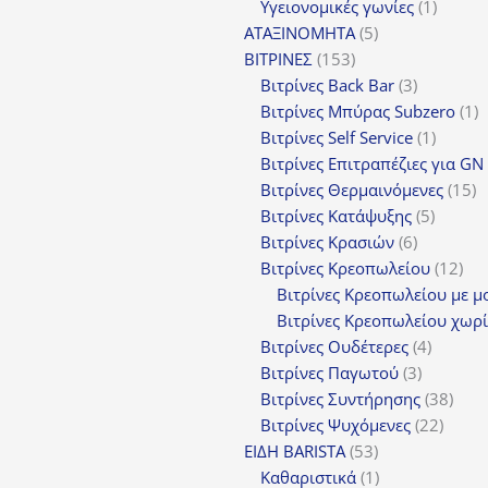
1
προ
Υγειονομικές γωνίες
1
5
προϊόν
ΑΤΑΞΙΝΟΜΗΤΑ
5
153
προϊόντα
ΒΙΤΡΙΝΕΣ
153
προϊόντα
3
Βιτρίνες Back Bar
3
προϊόντα
1
Βιτρίνες Mπύρας Subzero
1
1
π
Βιτρίνες Self Service
1
προϊόν
Βιτρίνες Επιτραπέζιες για GN
1
Βιτρίνες Θερμαινόμενες
15
5
π
Βιτρίνες Κατάψυξης
5
6
προϊόν
Βιτρίνες Κρασιών
6
προϊόντα
12
Βιτρίνες Κρεοπωλείου
12
προ
Βιτρίνες Κρεοπωλείου με μ
Βιτρίνες Κρεοπωλείου χωρί
4
Βιτρίνες Ουδέτερες
4
3
προϊόν
Βιτρίνες Παγωτού
3
προϊόντα
38
Βιτρίνες Συντήρησης
38
22
προϊ
Βιτρίνες Ψυχόμενες
22
53
προϊό
ΕΙΔΗ BARISTA
53
προϊόντα
1
Καθαριστικά
1