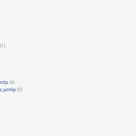
ϊόντα
ροϊόν
1
1
5
προϊόν
ροϊόντα
τα
ϊόντα
6
οτέρ
6
προϊόντα
5
ς μοτέρ
5
προϊόντα
τα
όντα
ντα