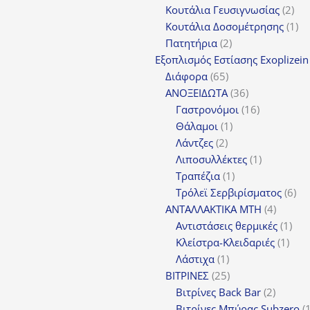
προϊόν
2
Κουτάλια Γευσιγνωσίας
2
προ
1
Κουτάλια Δοσομέτρησης
1
2
πρ
Πατητήρια
2
προϊόντα
Εξοπλισμός Εστίασης Exoplizein
65
Διάφορα
65
προϊόντα
36
ΑΝΟΞΕΙΔΩΤΑ
36
προϊόντα
16
Γαστρονόμοι
16
1
προϊόντα
Θάλαμοι
1
2
προϊόν
Λάντζες
2
προϊόντα
1
Λιποσυλλέκτες
1
1
προϊόν
Τραπέζια
1
προϊόν
6
Τρόλεϊ Σερβιρίσματος
6
4
προ
ΑΝΤΑΛΛΑΚΤΙΚΑ MTH
4
προϊόν
1
Αντιστάσεις θερμικές
1
1
προ
Κλείστρα-Κλειδαριές
1
1
προϊ
Λάστιχα
1
προϊόν
25
ΒΙΤΡΙΝΕΣ
25
προϊόντα
2
Βιτρίνες Back Bar
2
προϊόν
Βιτρίνες Mπύρας Subzero