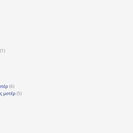
ϊόντα
ροϊόν
1
1
5
προϊόν
ροϊόντα
τα
ϊόντα
6
οτέρ
6
προϊόντα
5
ς μοτέρ
5
προϊόντα
τα
όντα
ντα