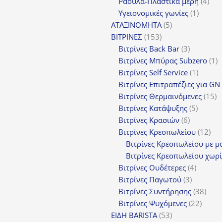
προϊόντα
4
Ράουλα-Πλαστικά μέρη
4
1
προ
Υγειονομικές γωνίες
1
5
προϊόν
ΑΤΑΞΙΝΟΜΗΤΑ
5
153
προϊόντα
ΒΙΤΡΙΝΕΣ
153
προϊόντα
3
Βιτρίνες Back Bar
3
προϊόντα
1
Βιτρίνες Mπύρας Subzero
1
1
π
Βιτρίνες Self Service
1
προϊόν
Βιτρίνες Επιτραπέζιες για GN
1
Βιτρίνες Θερμαινόμενες
15
5
π
Βιτρίνες Κατάψυξης
5
6
προϊόν
Βιτρίνες Κρασιών
6
προϊόντα
12
Βιτρίνες Κρεοπωλείου
12
προ
Βιτρίνες Κρεοπωλείου με μ
Βιτρίνες Κρεοπωλείου χωρί
4
Βιτρίνες Ουδέτερες
4
3
προϊόν
Βιτρίνες Παγωτού
3
προϊόντα
38
Βιτρίνες Συντήρησης
38
22
προϊ
Βιτρίνες Ψυχόμενες
22
53
προϊό
ΕΙΔΗ BARISTA
53