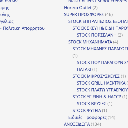
προϊόν
ροϊοντων
Blast Chillers / Shock Freezers
2
ωμης
Horeca Outlet
2
προϊόντα
46
τολης
SUPER ΠΡΟΣΦΟΡΕΣ
46
προϊόντ
γελιας
STOCK ΕΠΙΤΡΑΠΕΖΙΟΣ ΕΞΟΠΛ
– Πολιτικη Απορρητου
STOCK ΣΚΕΥΗ & ΕΙΔΗ ΠΑΡΟ
2
STOCK ΠΟΡΣΕΛΑΝΗ
2
4
πρ
STOCK ΜΗΧΑΝΗΜΑΤΑ
4
προϊ
STOCK ΜΗΧΑΝΕΣ ΠΑΡΑΓΩΓ
1
1
προϊόν
STOCK ΠΟΥ ΠΑΡΑΓΟΥΝ Σ
1
ΠΑΓΑΚΙ
1
προϊόν
1
STOCK ΜΙΚΡΟΣΥΣΚΕΥΕΣ
1
π
STOCK GRILL ΗΛΕΚΤΡΙΚΑ
STOCK ΠΛΑΤΩ ΥΓΡΑΕΡΙΟΥ
STOCK ΥΓΙΕΙΝΗ & HACCP
1
1
STOCK ΒΡΥΣΕΣ
1
1
προϊόν
STOCK ΨΥΓΕΙΑ
1
προϊόν
14
Ειδικές Προσφορές
14
134
προϊόν
ΑΝΟΞΕΙΔΩΤΑ
134