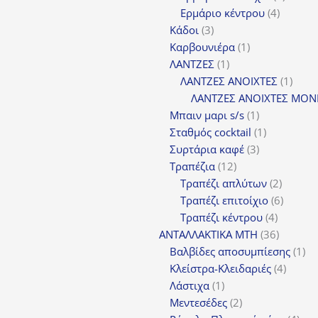
4
προϊόν
Ερμάριο κέντρου
4
3
προϊόντ
Κάδοι
3
προϊόντα
1
Καρβουνιέρα
1
1
προϊόν
ΛΑΝΤΖΕΣ
1
προϊόν
1
ΛΑΝΤΖΕΣ ΑΝΟΙΧΤΕΣ
1
προϊ
ΛΑΝΤΖΕΣ ΑΝΟΙΧΤΕΣ ΜΟΝ
1
Μπαιν μαρι s/s
1
προϊόν
1
Σταθμός cocktail
1
3
προϊόν
Συρτάρια καφέ
3
12
προϊόντα
Τραπέζια
12
προϊόντα
2
Τραπέζι απλύτων
2
προϊόν
6
Τραπέζι επιτοίχιο
6
4
προϊόν
Τραπέζι κέντρου
4
προϊόντ
36
ΑΝΤΑΛΛΑΚΤΙΚΑ MTH
36
προϊόντ
1
Βαλβίδες αποσυμπίεσης
1
4
πρ
Κλείστρα-Κλειδαριές
4
1
προϊόν
Λάστιχα
1
προϊόν
2
Μεντεσέδες
2