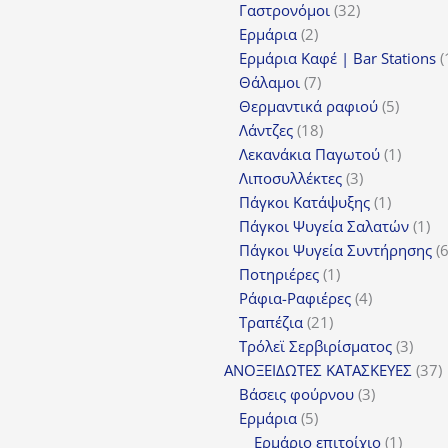
προϊόντα
32
Γαστρονόμοι
32
2
προϊόντα
Ερμάρια
2
προϊόντα
Ερμάρια Καφέ | Bar Stations
7
Θάλαμοι
7
προϊόντα
5
Θερμαντικά ραφιού
5
18
προϊόν
Λάντζες
18
προϊόντα
1
Λεκανάκια Παγωτού
1
3
προϊόν
Λιποσυλλέκτες
3
προϊόντα
1
Πάγκοι Κατάψυξης
1
προϊόν
1
Πάγκοι Ψυγεία Σαλατών
1
πρ
Πάγκοι Ψυγεία Συντήρησης
1
Ποτηριέρες
1
προϊόν
4
Ράφια-Ραφιέρες
4
21
προϊόντα
Τραπέζια
21
προϊόντα
3
Τρόλεϊ Σερβιρίσματος
3
προϊ
3
ΑΝΟΞΕΙΔΩΤΕΣ ΚΑΤΑΣΚΕΥΕΣ
37
3
π
Βάσεις φούρνου
3
5
προϊόντα
Ερμάρια
5
προϊόντα
1
Ερμάριο επιτοίχιο
1