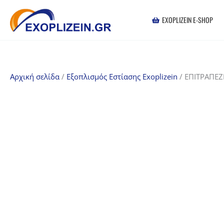
Μετάβαση
στο
EXOPLIZEIN E-SHOP
περιεχόμενο
Αρχική σελίδα
/
Εξοπλισμός Εστίασης Exoplizein
/ ΕΠΙΤΡΑΠΕ