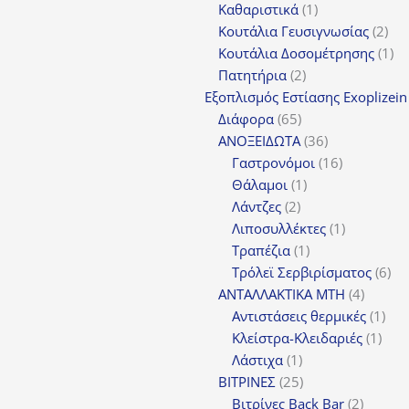
προϊόντα
1
Καθαριστικά
1
προϊόν
2
Κουτάλια Γευσιγνωσίας
2
προ
1
Κουτάλια Δοσομέτρησης
1
2
πρ
Πατητήρια
2
προϊόντα
Εξοπλισμός Εστίασης Exoplizein
65
Διάφορα
65
προϊόντα
36
ΑΝΟΞΕΙΔΩΤΑ
36
προϊόντα
16
Γαστρονόμοι
16
1
προϊόντα
Θάλαμοι
1
2
προϊόν
Λάντζες
2
προϊόντα
1
Λιποσυλλέκτες
1
1
προϊόν
Τραπέζια
1
προϊόν
6
Τρόλεϊ Σερβιρίσματος
6
4
προ
ΑΝΤΑΛΛΑΚΤΙΚΑ MTH
4
προϊόν
1
Αντιστάσεις θερμικές
1
1
προ
Κλείστρα-Κλειδαριές
1
1
προϊ
Λάστιχα
1
προϊόν
25
ΒΙΤΡΙΝΕΣ
25
προϊόντα
2
Βιτρίνες Back Bar
2