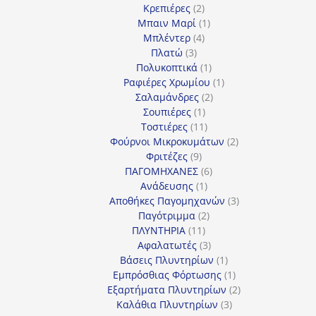
2
προϊόν
Κρεπιέρες
2
προϊόντα
1
Μπαιν Μαρί
1
4
προϊόν
Μπλέντερ
4
3
προϊόντα
Πλατώ
3
προϊόντα
1
Πολυκοπτικά
1
προϊόν
1
Ραφιέρες Χρωμίου
1
2
προϊόν
Σαλαμάνδρες
2
1
προϊόντα
Σουπιέρες
1
προϊόν
11
Τοστιέρες
11
προϊόντα
2
Φούρνοι Μικροκυμάτων
2
9
προϊόντα
Φριτέζες
9
προϊόντα
6
ΠΑΓΟΜΗΧΑΝΕΣ
6
1
προϊόντα
Ανάδευσης
1
προϊόν
3
Αποθήκες Παγομηχανών
3
2
προϊόντα
Παγότριμμα
2
11
προϊόντα
ΠΛΥΝΤΗΡΙΑ
11
προϊόντα
3
Αφαλατωτές
3
προϊόντα
1
Βάσεις Πλυντηρίων
1
προϊόν
1
Εμπρόσθιας Φόρτωσης
1
προϊόν
2
Εξαρτήματα Πλυντηρίων
2
3
προϊόντα
Καλάθια Πλυντηρίων
3