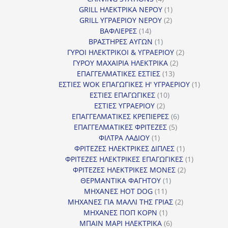
προϊόντα
1
GRILL ΗΛΕΚΤΡΙΚΑ ΝΕΡΟΥ
1
2
προϊόν
GRILL ΥΓΡΑΕΡΙΟΥ ΝΕΡΟΥ
2
14
προϊόντα
ΒΑΦΛΙΕΡΕΣ
14
προϊόντα
1
ΒΡΑΣΤΗΡΕΣ ΑΥΓΩΝ
1
προϊόν
2
ΓΥΡΟΙ ΗΛΕΚΤΡΙΚΟΙ & ΥΓΡΑΕΡΙΟΥ
2
2
προϊόντα
ΓΥΡΟΥ ΜΑΧΑΙΡΙΑ ΗΛΕΚΤΡΙΚΑ
2
13
προϊόντα
ΕΠΑΓΓΕΛΜΑΤΙΚΕΣ ΕΣΤΙΕΣ
13
προϊόντα
1
ΕΣΤΙΕΣ WOK ΕΠΑΓΩΓΙΚΕΣ Η' ΥΓΡΑΕΡΙΟΥ
1
10
προϊόν
ΕΣΤΙΕΣ ΕΠΑΓΩΓΙΚΕΣ
10
2
προϊόντα
ΕΣΤΙΕΣ ΥΓΡΑΕΡΙΟΥ
2
προϊόντα
6
ΕΠΑΓΓΕΛΜΑΤΙΚΕΣ ΚΡΕΠΙΕΡΕΣ
6
5
προϊόντα
ΕΠΑΓΓΕΛΜΑΤΙΚΕΣ ΦΡΙΤΕΖΕΣ
5
1
προϊόντα
ΦΙΛΤΡΑ ΛΑΔΙΟΥ
1
προϊόν
1
ΦΡΙΤΕΖΕΣ ΗΛΕΚΤΡΙΚΕΣ ΔΙΠΛΕΣ
1
προϊόν
1
ΦΡΙΤΕΖΕΣ ΗΛΕΚΤΡΙΚΕΣ ΕΠΑΓΩΓΙΚΕΣ
1
2
προϊόν
ΦΡΙΤΕΖΕΣ ΗΛΕΚΤΡΙΚΕΣ ΜΟΝΕΣ
2
1
προϊόντα
ΘΕΡΜΑΝΤΙΚΑ ΦΑΓΗΤΟΥ
1
11
προϊόν
ΜΗΧΑΝΕΣ HOT DOG
11
προϊόντα
2
ΜΗΧΑΝΕΣ ΓΙΑ ΜΑΛΛΙ ΤΗΣ ΓΡΙΑΣ
2
1
προϊόντα
ΜΗΧΑΝΕΣ ΠΟΠ ΚΟΡΝ
1
προϊόν
6
ΜΠΑΙΝ ΜΑΡΙ ΗΛΕΚΤΡΙΚΑ
6