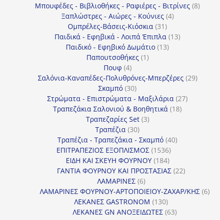
προϊόντα
8
Μπουφέδες - Βιβλιοθήκες - Ραφιέρες - Βιτρίνες
8
4
προϊό
Ξαπλώστρες - Αιώρες - Κούνιες
4
31
προϊόντα
Ομπρέλες-Βάσεις-Κιόσκια
31
προϊόντα
13
Παιδικά - Εφηβικά - Λοιπά Έπιπλα
13
13
προϊόντα
Παιδικό - Εφηβικό Δωμάτιο
13
1
προϊόντα
Παπουτσοθήκες
1
4
προϊόν
Πουφ
4
προϊόντα
29
Σαλόνια-Καναπέδες-Πολυθρόνες-Μπερζέρες
29
30
προϊόν
Σκαμπό
30
προϊόντα
27
Στρώματα - Επιστρώματα - Μαξιλάρια
27
18
προϊόντα
Τραπεζάκια Σαλονιού & Βοηθητικά
18
3
προϊόντα
Τραπεζαρίες Set
3
30
προϊόντα
Τραπέζια
30
προϊόντα
40
Τραπέζια - Τραπεζάκια - Σκαμπό
40
1536
προϊόντα
ΕΠΙΤΡΑΠΕΖΙΟΣ ΕΞΟΠΛΙΣΜΟΣ
1536
184
προϊόντα
ΕΙΔΗ ΚΑΙ ΣΚΕΥΗ ΦΟΥΡΝΟΥ
184
προϊόντα
22
ΓΑΝΤΙΑ ΦΟΥΡΝΟΥ ΚΑΙ ΠΡΟΣΤΑΣΙΑΣ
22
6
προϊόντα
ΛΑΜΑΡΙΝΕΣ
6
προϊόντα
6
ΛΑΜΑΡΙΝΕΣ ΦΟΥΡΝΟΥ-ΑΡΤΟΠΟΙΕΙΟΥ-ΖΑΧΑΡ/ΚΗΣ
6
130
προ
ΛΕΚΑΝΕΣ GASTRONOM
130
προϊόντα
63
ΛΕΚΑΝΕΣ GN ΑΝΟΞΕΙΔΩΤΕΣ
63