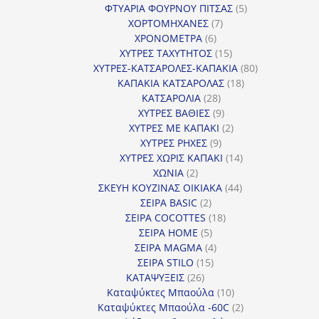
προϊόντα
5
ΦΤΥΑΡΙΑ ΦΟΥΡΝΟΥ ΠΙΤΣΑΣ
5
7
προϊόντα
ΧΟΡΤΟΜΗΧΑΝΕΣ
7
6
προϊόντα
ΧΡΟΝΟΜΕΤΡΑ
6
προϊόντα
15
ΧΥΤΡΕΣ ΤΑΧΥΤΗΤΟΣ
15
προϊόντα
80
ΧΥΤΡΕΣ-ΚΑΤΣΑΡΟΛΕΣ-ΚΑΠΑΚΙΑ
80
18
προϊόντα
ΚΑΠΑΚΙΑ ΚΑΤΣΑΡΟΛΑΣ
18
28
προϊόντα
ΚΑΤΣΑΡΟΛΙΑ
28
προϊόντα
9
ΧΥΤΡΕΣ ΒΑΘΙΕΣ
9
προϊόντα
2
ΧΥΤΡΕΣ ΜΕ ΚΑΠΑΚΙ
2
9
προϊόντα
ΧΥΤΡΕΣ ΡΗΧΕΣ
9
προϊόντα
14
ΧΥΤΡΕΣ ΧΩΡΙΣ ΚΑΠΑΚΙ
14
2
προϊόντα
ΧΩΝΙΑ
2
προϊόντα
44
ΣΚΕΥΗ ΚΟΥΖΙΝΑΣ ΟΙΚΙΑΚΑ
44
2
προϊόντα
ΣΕΙΡΑ BASIC
2
προϊόντα
18
ΣΕΙΡΑ COCOTTES
18
5
προϊόντα
ΣΕΙΡΑ HOME
5
προϊόντα
4
ΣΕΙΡΑ MAGMA
4
15
προϊόντα
ΣΕΙΡΑ STILO
15
26
προϊόντα
ΚΑΤΑΨΥΞΕΙΣ
26
προϊόντα
10
Καταψύκτες Μπαούλα
10
προϊόντα
2
Καταψύκτες Μπαούλα -60C
2