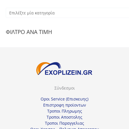
Ε
π
ι
ΦΙΛΤΡΟ ΑΝΑ ΤΙΜΗ
λ
έ
ξ
τ
ε
μ
ί
Σύνδεσμοι
α
κ
Οροι Service (Επισκευης)
α
Επιστροφη προϊοντων
Τροποι Πληρωμης
τ
Τροποι Αποστολης
η
Τροποι Παραγγελιας
γ