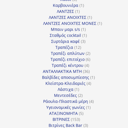
προϊόντα
1
Καρβουνιέρα
1
1
προϊόν
ΛΑΝΤΖΕΣ
1
προϊόν
1
ΛΑΝΤΖΕΣ ΑΝΟΙΧΤΕΣ
1
προϊόν
1
ΛΑΝΤΖΕΣ ΑΝΟΙΧΤΕΣ ΜΟΝΕΣ
1
1
προϊόν
Μπαιν μαρι s/s
1
προϊόν
1
Σταθμός cocktail
1
3
προϊόν
Συρτάρια καφέ
3
12
προϊόντα
Τραπέζια
12
προϊόντα
2
Τραπέζι απλύτων
2
προϊόντα
6
Τραπέζι επιτοίχιο
6
4
προϊόντα
Τραπέζι κέντρου
4
προϊόντα
36
ΑΝΤΑΛΛΑΚΤΙΚΑ MTH
36
προϊόντα
1
Βαλβίδες αποσυμπίεσης
1
4
προϊόν
Κλείστρα-Κλειδαριές
4
1
προϊόντα
Λάστιχα
1
προϊόν
2
Μεντεσέδες
2
προϊόντα
4
Ράουλα-Πλαστικά μέρη
4
1
προϊόντα
Υγειονομικές γωνίες
1
5
προϊόν
ΑΤΑΞΙΝΟΜΗΤΑ
5
153
προϊόντα
ΒΙΤΡΙΝΕΣ
153
προϊόντα
3
Βιτρίνες Back Bar
3