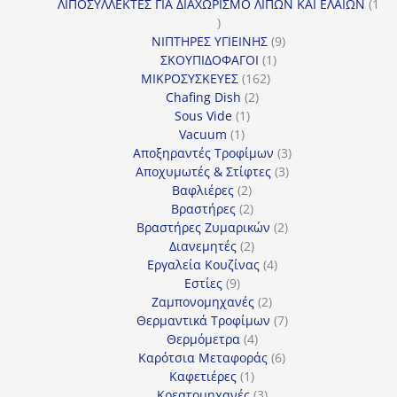
προϊόντα
ΛΙΠΟΣΥΛΛΕΚΤΕΣ ΓΙΑ ΔΙΑΧΩΡΙΣΜΟ ΛΙΠΩΝ ΚΑΙ ΕΛΑΙΩΝ
1
1
προϊόν
9
ΝΙΠΤΗΡΕΣ ΥΓΙΕΙΝΗΣ
9
1
προϊόντα
ΣΚΟΥΠΙΔΟΦΑΓΟΙ
1
162
προϊόν
ΜΙΚΡΟΣΥΣΚΕΥΕΣ
162
2
προϊόντα
Chafing Dish
2
1
προϊόντα
Sous Vide
1
1
προϊόν
Vacuum
1
προϊόν
3
Αποξηραντές Τροφίμων
3
3
προϊόντα
Αποχυμωτές & Στίφτες
3
2
προϊόντα
Βαφλιέρες
2
προϊόντα
2
Βραστήρες
2
προϊόντα
2
Βραστήρες Ζυμαρικών
2
2
προϊόντα
Διανεμητές
2
προϊόντα
4
Εργαλεία Κουζίνας
4
9
προϊόντα
Εστίες
9
προϊόντα
2
Ζαμπονομηχανές
2
προϊόντα
7
Θερμαντικά Τροφίμων
7
4
προϊόντα
Θερμόμετρα
4
προϊόντα
6
Καρότσια Μεταφοράς
6
1
προϊόντα
Καφετιέρες
1
προϊόν
3
Κρεατομηχανές
3