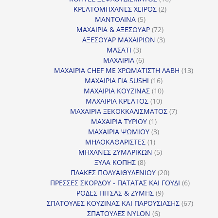
2
προϊόντα
ΚΡΕΑΤΟΜΗΧΑΝΕΣ ΧΕΙΡΟΣ
2
5
προϊόντα
ΜΑΝΤΟΛΙΝΑ
5
προϊόντα
72
ΜΑΧΑΙΡΙΑ & ΑΞΕΣΟΥΑΡ
72
προϊόντα
3
ΑΞΕΣΟΥΑΡ ΜΑΧΑΙΡΙΩΝ
3
3
προϊόντα
ΜΑΣΑΤΙ
3
προϊόντα
6
ΜΑΧΑΙΡΙΑ
6
προϊόντα
13
ΜΑΧΑΙΡΙΑ CHEF ΜΕ ΧΡΩΜΑΤΙΣΤΗ ΛΑΒΗ
13
16
προϊόντ
ΜΑΧΑΙΡΙΑ ΓΙΑ SUSHI
16
προϊόντα
10
ΜΑΧΑΙΡΙΑ ΚΟΥΖΙΝΑΣ
10
10
προϊόντα
ΜΑΧΑΙΡΙΑ ΚΡΕΑΤΟΣ
10
προϊόντα
7
ΜΑΧΑΙΡΙΑ ΞΕΚΟΚΚΑΛΙΣΜΑΤΟΣ
7
1
προϊόντα
ΜΑΧΑΙΡΙΑ ΤΥΡΙΟΥ
1
προϊόν
3
ΜΑΧΑΙΡΙΑ ΨΩΜΙΟΥ
3
1
προϊόντα
ΜΗΛΟΚΑΘΑΡΙΣΤΕΣ
1
προϊόν
5
ΜΗΧΑΝΕΣ ΖΥΜΑΡΙΚΩΝ
5
8
προϊόντα
ΞΥΛΑ ΚΟΠΗΣ
8
προϊόντα
20
ΠΛΑΚΕΣ ΠΟΛΥΑΙΘΥΛΕΝΙΟΥ
20
προϊόντα
6
ΠΡΕΣΣΕΣ ΣΚΟΡΔΟΥ - ΠΑΤΑΤΑΣ ΚΑΙ ΓΟΥΔΙ
6
9
προϊόντα
ΡΟΔΕΣ ΠΙΤΣΑΣ & ΖΥΜΗΣ
9
προϊόντα
67
ΣΠΑΤΟΥΛΕΣ ΚΟΥΖΙΝΑΣ ΚΑΙ ΠΑΡΟΥΣΙΑΣΗΣ
67
6
προϊόντ
ΣΠΑΤΟΥΛΕΣ NYLON
6