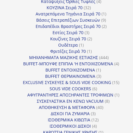
4
προϊόντα
Καταψύξεις Όρθιες Τυφλές
4
32
προϊόντα
ΚΟΥΖΙΝΑ Σειρά 70
32
προϊόντα
1
Ανατρεπόμενα Τηγάνια Σειρά 70
1
9
προϊόν
Βάσεις Επιτραπέζιων Συσκευών
9
προϊόντα
2
Επιδαπέδιοι Βραστήρες Σειρά 70
2
3
προϊόντα
Εστίες Σειρά 70
3
προϊόντα
2
Κουζίνες Σειρά 70
2
1
προϊόντα
Ουδέτερα
1
προϊόν
1
Φριτέζες Σειρά 70
1
προϊόν
444
ΜΗΧΑΝΗΜΑΤΑ ΜΑΖΙΚΗΣ ΕΣΤΙΑΣΗΣ
444
προϊόντα
4
BUFFET-ΜΠΟΥΦΕ ΕΠΙΠΛΑ 'Η ΕΝΤΟΙΧΙΖΟΜΕΝΑ
4
1
προϊόν
BUFFET ΕΝΤΟΙΧΙΖΟΜΕΝΑ
1
προϊόν
3
BUFFET ΘΕΡΜΑΙΝΟΜΕΝΑ
3
προϊόντα
15
EXCLUSIVE ΣΥΣΚΕΥΕΣ & SOUS VIDE COOKING
15
6
προϊόν
SOUS VIDE COOKERS
6
προϊόντα
1
ΑΦΥΓΡΑΝΤΗΡΕΣ ΑΠΟΞΗΡΑΝΤΕΣ ΤΡΟΦΙΜΩΝ
1
8
προϊόν
ΣΥΣΚΕΥΑΣΤΙΚΑ ΕΝ ΚΕΝΩ VACUUM
8
40
προϊόντα
ΑΠΟΘΗΚΕΥΣΗ & ΜΕΤΑΦΟΡΑ
40
3
προϊόντα
ΔΙΣΚΟΙ ΓΙΑ ΖΥΜΑΡΙΑ
3
προϊόντα
12
ΙΣΟΘΕΡΜΙΚΑ ΚΙΒΩΤΙΑ
12
4
προϊόντα
ΙΣΟΘΕΡΜΙΚΟΙ ΔΙΣΚΟΙ
4
προϊόντα
1
ΚΑΡΟΤΣΙΑ ΓΕΝΙΚΗΣ ΧΡΗΣΗΣ
1