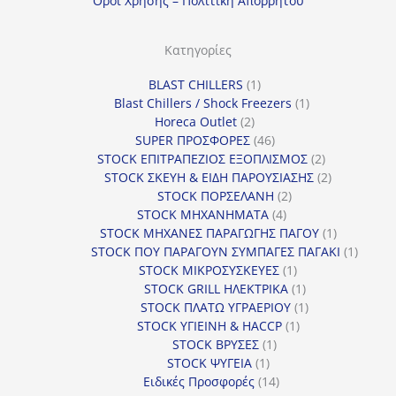
Οροι Χρησης – Πολιτικη Απορρητου
ο
ρ
Κατηγορίες
ί
1
BLAST CHILLERS
1
α
προϊόν
1
Blast Chillers / Shock Freezers
1
2
προϊόν
Horeca Outlet
2
προϊόντα
46
SUPER ΠΡΟΣΦΟΡΕΣ
46
προϊόντα
2
STOCK ΕΠΙΤΡΑΠΕΖΙΟΣ ΕΞΟΠΛΙΣΜΟΣ
2
προϊόντα
2
STOCK ΣΚΕΥΗ & ΕΙΔΗ ΠΑΡΟΥΣΙΑΣΗΣ
2
2
προϊόντα
STOCK ΠΟΡΣΕΛΑΝΗ
2
4
προϊόντα
STOCK ΜΗΧΑΝΗΜΑΤΑ
4
προϊόντα
1
STOCK ΜΗΧΑΝΕΣ ΠΑΡΑΓΩΓΗΣ ΠΑΓΟΥ
1
προϊόν
1
STOCK ΠΟΥ ΠΑΡΑΓΟΥΝ ΣΥΜΠΑΓΕΣ ΠΑΓΑΚΙ
1
1
προϊόν
STOCK ΜΙΚΡΟΣΥΣΚΕΥΕΣ
1
προϊόν
1
STOCK GRILL ΗΛΕΚΤΡΙΚΑ
1
προϊόν
1
STOCK ΠΛΑΤΩ ΥΓΡΑΕΡΙΟΥ
1
1
προϊόν
STOCK ΥΓΙΕΙΝΗ & HACCP
1
1
προϊόν
STOCK ΒΡΥΣΕΣ
1
1
προϊόν
STOCK ΨΥΓΕΙΑ
1
προϊόν
14
Ειδικές Προσφορές
14