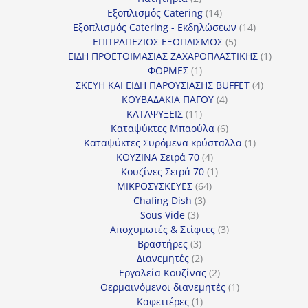
προϊόντα
14
Εξοπλισμός Catering
14
προϊόντα
14
Εξοπλισμός Catering - Εκδηλώσεων
14
5
προϊόντα
ΕΠΙΤΡΑΠΕΖΙΟΣ ΕΞΟΠΛΙΣΜΟΣ
5
προϊόντα
1
ΕΙΔΗ ΠΡΟΕΤΟΙΜΑΣΙΑΣ ΖΑΧΑΡΟΠΛΑΣΤΙΚΗΣ
1
1
προϊόν
ΦΟΡΜΕΣ
1
προϊόν
4
ΣΚΕΥΗ ΚΑΙ ΕΙΔΗ ΠΑΡΟΥΣΙΑΣΗΣ BUFFET
4
4
προϊόντα
ΚΟΥΒΑΔΑΚΙΑ ΠΑΓΟΥ
4
11
προϊόντα
ΚΑΤΑΨΥΞΕΙΣ
11
προϊόντα
6
Καταψύκτες Μπαούλα
6
προϊόντα
1
Καταψύκτες Συρόμενα κρύσταλλα
1
4
προϊόν
ΚΟΥΖΙΝΑ Σειρά 70
4
προϊόντα
1
Κουζίνες Σειρά 70
1
64
προϊόν
ΜΙΚΡΟΣΥΣΚΕΥΕΣ
64
3
προϊόντα
Chafing Dish
3
3
προϊόντα
Sous Vide
3
προϊόντα
3
Αποχυμωτές & Στίφτες
3
3
προϊόντα
Βραστήρες
3
προϊόντα
2
Διανεμητές
2
προϊόντα
2
Εργαλεία Κουζίνας
2
προϊόντα
1
Θερμαινόμενοι διανεμητές
1
1
προϊόν
Καφετιέρες
1