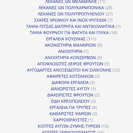
11
προϊόντα
ΛΕΚΑΝΕΣ GN ΜΕΛΑΜΙΝΗΣ
11
προϊόντα
28
ΛΕΚΑΝΕΣ GN ΠΟΛΥΚΑΡΜΠΟΝΙΚΑ
28
προϊόντα
27
ΛΕΚΑΝΕΣ GN ΠΟΛΥΠΡΟΠΥΛΕΝΙΟΥ
27
7
προϊόντα
ΣΧΑΡΕΣ ΧΡΩΜΙΟΥ ΚΑΙ INOX ΨΥΓΕΙΩΝ
7
προϊόντα
1
ΤΑΨΙΑ ΠΙΤΣΑΣ ΔΙΑΤΡΗΤΑ ΚΑΙ ΑΝΤΙΚΟΛΛΗΤΙΚΑ
1
18
προϊόν
ΤΑΨΙΑ ΦΟΥΡΝΟΥ ΓΙΑ ΦΑΓΗΤΑ ΚΑΙ ΓΛΥΚΑ
18
311
προϊόντ
ΕΡΓΑΛΕΙΑ ΚΟΥΖΙΝΑΣ
311
προϊόντα
5
ΑΚΟΝΙΣΤΗΡΙΑ ΜΑΧΑΙΡΙΩΝ
5
1
προϊόντα
ΑΝΟΙΧΤΗΡΙΑ
1
προϊόν
5
ΑΝΟΙΧΤΗΡΙΑ ΚΟΝΣΕΡΒΩΝ
5
προϊόντα
3
ΑΠΟΦΛΟΙΩΤΕΣ ΧΕΙΡΟΣ ΦΡΟΥΤΩΝ
3
προϊόντα
12
ΑΥΓΟΔΑΡΤΕΣ ΑΝΟΞΕΙΔΩΤΟΙ ΚΑΙ ΣΙΛΙΚΟΝΗΣ
12
3
προϊόν
ΑΦΑΙΡΕΤΕΣ ΚΟΤΣΑΝΙΩΝ
3
3
προϊόντα
ΔΙΑΦΟΡΑ ΕΡΓΑΛΕΙΑ
3
προϊόντα
1
ΔΙΑΧΩΡΙΣΤΕΣ ΑΥΓΟΥ
1
προϊόν
2
ΔΙΑΧΩΡΙΣΤΕΣ ΦΡΟΥΤΩΝ
2
3
προϊόντα
ΕΙΔΗ ΚΡΕΟΠΩΛΕΙΟΥ
3
προϊόντα
8
ΕΡΓΑΛΕΙΑ ΓΙΑ ΤΡΥΠΕΣ
8
προϊόντα
2
ΚΑΘΑΡΙΣΤΕΣ ΨΑΡΙΩΝ
2
1
προϊόντα
ΚΑΡΥΟΘΡΑΥΣΤΕΣ
1
προϊόν
15
ΚΟΠΤΕΣ ΑΥΓΩΝ-ΖΥΜΗΣ-ΤΥΡΙΩΝ
15
16
προϊόντα
ΚΟΠΤΕΣ ΞΕΦΛΟΥΔΙΣΜΑΤΟΣ
16