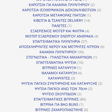
προϊόν
2
ΚΑΡΟΤΣΙΑ ΓΙΑ ΚΑΛΑΘΙΑ ΠΛΥΝΤΗΡΙΟΥ
2
προϊόντα
2
ΚΑΡΟΤΣΙΑ ΙΣΟΘΕΡΜΙΚΩΝ ΔΙΣΚΩΝ/ΚΙΒΩΤΙΩΝ
2
1
προϊόν
ΚΑΡΟΤΣΙΑ ΜΕΤΑΦΟΡΑΣ ΠΙΑΤΩΝ
1
14
προϊόν
ΚΙΒΩΤΙΑ & ΤΣΑΝΤΕΣ DELIVERY
14
1
προϊόντα
ΠΑΛΕΤΕΣ
1
προϊόν
4
ΕΞΑΕΡΙΣΜΟΣ ΜΟΤΕΡ ΚΑΙ ΦΙΛΤΡΑ
4
προϊόντα
4
ΜΟΤΕΡ ΕΞΑΕΡΙΣΜΟΥ ΕΝΕΡΓΟΥ ΑΝΘΡΑΚΑ
4
37
προϊόντ
ΕΠΑΓΓΕΛΜΑΤΙΚΑ ΠΛΥΝΤΗΡΙΑ
37
προϊόντα
6
ΑΠΟΣΚΛΗΡΥΝΤΕΣ ΝΕΡΟΥ ΚΑΙ ΜΕΤΡΗΤΕΣ ΛΙΤΡΩΝ
6
30
προϊ
ΚΑΛΑΘΙΑ ΠΛΥΝΤΗΡΙΟΥ
30
προϊόντα
1
ΣΤΕΓΝΩΤΙΚΑ - ΓΥΑΛΙΣΤΙΚΑ ΜΑΧΑΙΡ/ΝΩΝ
1
16
προϊόν
ΕΠΑΓΓΕΛΜΑΤΙΚΑ ΨΥΓΕΙΑ
16
1
προϊόντα
ΒΙΤΡΙΝΕΣ ΚΑΤΑΨΥΞΗ
1
προϊόν
4
ΘΑΛΑΜΟΙ ΚΑΤΑΨΥΞΗ
4
3
προϊόντα
ΚΑΤΑΨΥΚΤΕΣ
3
προϊόντα
2
ΨΥΓΕΙΑ ΠΑΓΚΟΙ ΣΥΝΤΗΡΗΣΗΣ ΚΑΙ ΚΑΤΑΨΥΞΗΣ
2
2
προϊό
ΨΥΓΕΙΑ ΠΑΓΚΟΙ ΑΝΩ ΤΩΝ 70cm
2
2
προϊόντα
ΨΥΓΕΙΟ ΣΚΟΥΠΙΔΙΩΝ
2
προϊόντα
86
ΕΠΑΓΓΕΛΜΑΤΙΚΕΣ ΒΙΤΡΙΝΕΣ
86
1
προϊόντα
ΒΙΤΡΙΝΑ ΓΙΑ BAO BUNS
1
προϊόν
6
ΒΙΤΡΙΝΕΣ ΖΑΧΑΡΟΠΛΑΣΤΙΚΗΣ
6