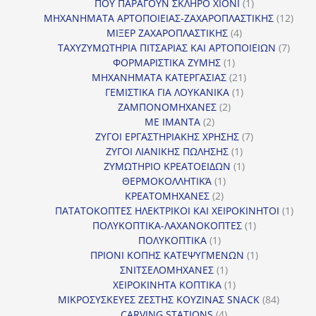
προϊόν
1
ΠΟΥ ΠΑΡΑΓΟΥΝ ΣΚΛΗΡΟ ΧΙΟΝΙ
1
προϊόν
12
ΜΗΧΑΝΗΜΑΤΑ ΑΡΤΟΠΟΙΕΙΑΣ-ΖΑΧΑΡΟΠΛΑΣΤΙΚΗΣ
12
4
προϊ
ΜΙΞΕΡ ΖΑΧΑΡΟΠΛΑΣΤΙΚΗΣ
4
προϊόντα
7
ΤΑΧΥΖΥΜΩΤΗΡΙΑ ΠΙΤΣΑΡΙΑΣ ΚΑΙ ΑΡΤΟΠΟΙΕΙΩΝ
7
1
προϊό
ΦΟΡΜΑΡΙΣΤΙΚΑ ΖΥΜΗΣ
1
προϊόν
21
ΜΗΧΑΝΗΜΑΤΑ ΚΑΤΕΡΓΑΣΙΑΣ
21
1
προϊόντα
ΓΕΜΙΣΤΙΚΑ ΓΙΑ ΛΟΥΚΑΝΙΚΑ
1
2
προϊόν
ΖΑΜΠΟΝΟΜΗΧΑΝΕΣ
2
2
προϊόντα
ΜΕ ΙΜΑΝΤΑ
2
προϊόντα
7
ΖΥΓΟΙ ΕΡΓΑΣΤΗΡΙΑΚΗΣ ΧΡΗΣΗΣ
7
1
προϊόντα
ΖΥΓΟΙ ΛΙΑΝΙΚΗΣ ΠΩΛΗΣΗΣ
1
προϊόν
1
ΖΥΜΩΤΗΡΙΟ ΚΡΕΑΤΟΕΙΔΩΝ
1
1
προϊόν
ΘΕΡΜΟΚΟΛΛΗΤΙΚΆ
1
2
προϊόν
ΚΡΕΑΤΟΜΗΧΑΝΕΣ
2
προϊόντα
1
ΠΑΤΑΤΟΚΟΠΤΕΣ ΗΛΕΚΤΡΙΚΟΙ ΚΑΙ ΧΕΙΡΟΚΙΝΗΤΟΙ
1
1
προϊ
ΠΟΛΥΚΟΠΤΙΚΑ-ΛΑΧΑΝΟΚΟΠΤΕΣ
1
1
προϊόν
ΠΟΛΥΚΟΠΤΙΚΑ
1
προϊόν
1
ΠΡΙΟΝΙ ΚΟΠΗΣ ΚΑΤΕΨΥΓΜΕΝΩΝ
1
1
προϊόν
ΣΝΙΤΣΕΛΟΜΗΧΑΝΕΣ
1
προϊόν
1
ΧΕΙΡΟΚΙΝΗΤΑ ΚΟΠΤΙΚΑ
1
προϊόν
84
ΜΙΚΡΟΣΥΣΚΕΥΕΣ ΖΕΣΤΗΣ ΚΟΥΖΙΝΑΣ SNACK
84
4
προϊόντ
CARVING STATIONS
4