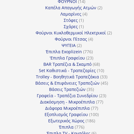
14
προϊόντα
ΦΟΥΡΝΟΙ
14
προϊόντα
2
Καπέλα Απαγωγής Ατμών
2
4
προϊόντα
Λαμαρίνες
4
1
προϊόντα
Στόφες
1
προϊόν
1
Σχάρες
1
προϊόν
2
Φούρνοι Κυκλοθερμικοί Ηλεκτρικοί
2
4
προϊόντα
Φούρνοι Πίτσας
4
2
προϊόντα
ΨΥΓΕΙΑ
2
προϊόντα
776
Έπιπλα Exoplizein
776
προϊόντα
23
'Επιπλα Γραφείου
23
προϊόντα
68
BAR Τραπέζια & Σκαμπό
68
προϊόντα
10
Set Καθιστικά - Τραπεζαρίες
10
προϊόντα
33
Trolley - Βοηθητικά Τραπεζάκια
33
προϊόντα
45
Βάσεις & Επιφάνειες Τραπεζιών
45
35
προϊόντα
Βάσεις Τραπεζιών
35
προϊόντα
23
Γραφεία - Τραπέζια Συνεδρίου
23
77
προϊόντα
Διακόσμηση - Μικροέπιπλα
77
77
προϊόντα
Διάφορα Μικροέπιπλα
77
προϊόντα
100
Εξοπλισμός Γραφείου
100
186
προϊόντα
Εξωτερικός Χώρος
186
776
προϊόντα
Έπιπλα
776
προϊόντα
6
Έπιπλα TV - Κονσόλες
6