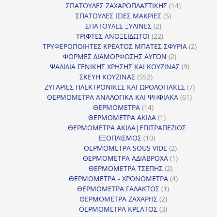
προϊόντα
14
ΣΠΑΤΟΥΛΕΣ ΖΑΧΑΡΟΠΛΑΣΤΙΚΗΣ
14
5
προϊόντα
ΣΠΑΤΟΥΛΕΣ ΙΣΙΕΣ ΜΑΚΡΙΕΣ
5
2
προϊόντα
ΣΠΑΤΟΥΛΕΣ ΞΥΛΙΝΕΣ
2
προϊόντα
22
ΤΡΙΦΤΕΣ ΑΝΟΞΕΙΔΩΤΟΙ
22
προϊόντα
2
ΤΡΥΦΕΡΟΠΟΙΗΤΕΣ ΚΡΕΑΤΟΣ ΜΠΑΤΕΣ ΣΦΥΡΙΑ
2
2
προϊόν
ΦΟΡΜΕΣ ΔΙΑΜΟΡΦΩΣΗΣ ΑΥΓΩΝ
2
προϊόντα
9
ΨΑΛΙΔΙΑ ΓΕΝΙΚΗΣ ΧΡΗΣΗΣ ΚΑΙ ΚΟΥΖΙΝΑΣ
9
552
προϊόντα
ΣΚΕΥΗ ΚΟΥΖΙΝΑΣ
552
προϊόντα
7
ΖΥΓΑΡΙΕΣ ΗΛΕΚΤΡΟΝΙΚΕΣ ΚΑΙ ΩΡΟΛΟΓΙΑΚΕΣ
7
61
προϊόν
ΘΕΡΜΟΜΕΤΡΑ ΑΝΑΛΟΓΙΚΑ ΚΑΙ ΨΗΦΙΑΚΑ
61
14
προϊόντ
ΘΕΡΜΟΜΕΤΡΑ
14
προϊόντα
1
ΘΕΡΜΟΜΕΤΡΑ ΑΚΙΔΑ
1
προϊόν
ΘΕΡΜΟΜΕΤΡΑ ΑΚΙΔΑ|ΕΠΙΤΡΑΠΕΖΙΟΣ
10
ΕΞΟΠΛΙΣΜΟΣ
10
προϊόντα
2
ΘΕΡΜΟΜΕΤΡΑ SOUS VIDE
2
προϊόντα
1
ΘΕΡΜΟΜΕΤΡΑ ΑΔΙΑΒΡΟΧΑ
1
2
προϊόν
ΘΕΡΜΟΜΕΤΡΑ ΤΣΕΠΗΣ
2
προϊόντα
4
ΘΕΡΜΟΜΕΤΡΑ - ΧΡΟΝΟΜΕΤΡΑ
4
1
προϊόντα
ΘΕΡΜΟΜΕΤΡΑ ΓΑΛΑΚΤΟΣ
1
2
προϊόν
ΘΕΡΜΟΜΕΤΡΑ ΖΑΧΑΡΗΣ
2
προϊόντα
3
ΘΕΡΜΟΜΕΤΡΑ ΚΡΕΑΤΟΣ
3