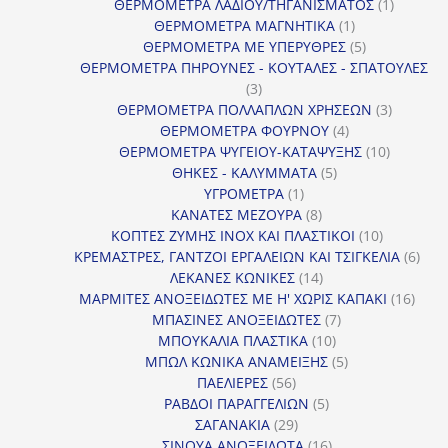
προϊόντα
1
ΘΕΡΜΟΜΕΤΡΑ ΛΑΔΙΟΥ/ΤΗΓΑΝΙΣΜΑΤΟΣ
1
1
προϊόν
ΘΕΡΜΟΜΕΤΡΑ ΜΑΓΝΗΤΙΚΑ
1
προϊόν
5
ΘΕΡΜΟΜΕΤΡΑ ΜΕ ΥΠΕΡΥΘΡΕΣ
5
προϊόντα
ΘΕΡΜΟΜΕΤΡΑ ΠΗΡΟΥΝΕΣ - ΚΟΥΤΑΛΕΣ - ΣΠΑΤΟΥΛΕΣ
3
3
προϊόντα
3
ΘΕΡΜΟΜΕΤΡΑ ΠΟΛΛΑΠΛΩΝ ΧΡΗΣΕΩΝ
3
4
προϊόντ
ΘΕΡΜΟΜΕΤΡΑ ΦΟΥΡΝΟΥ
4
προϊόντα
10
ΘΕΡΜΟΜΕΤΡΑ ΨΥΓΕΙΟΥ-ΚΑΤΑΨΥΞΗΣ
10
5
προϊόντα
ΘΗΚΕΣ - ΚΑΛΥΜΜΑΤΑ
5
1
προϊόντα
ΥΓΡΟΜΕΤΡΑ
1
προϊόν
8
ΚΑΝΑΤΕΣ ΜΕΖΟΥΡΑ
8
προϊόντα
10
ΚΟΠΤΕΣ ΖΥΜΗΣ INOX ΚΑΙ ΠΛΑΣΤΙΚΟΙ
10
προϊόντα
6
ΚΡΕΜΑΣΤΡΕΣ, ΓΑΝΤΖΟΙ ΕΡΓΑΛΕΙΩΝ ΚΑΙ ΤΣΙΓΚΕΛΙΑ
6
14
προϊ
ΛΕΚΑΝΕΣ ΚΩΝΙΚΕΣ
14
προϊόντα
16
ΜΑΡΜΙΤΕΣ ΑΝΟΞΕΙΔΩΤΕΣ ΜΕ Η' ΧΩΡΙΣ ΚΑΠΑΚΙ
16
7
προϊ
ΜΠΑΣΙΝΕΣ ΑΝΟΞΕΙΔΩΤΕΣ
7
10
προϊόντα
ΜΠΟΥΚΑΛΙΑ ΠΛΑΣΤΙΚΑ
10
προϊόντα
5
ΜΠΩΛ ΚΩΝΙΚΑ ΑΝΑΜΕΙΞΗΣ
5
56
προϊόντα
ΠΑΕΛΙΕΡΕΣ
56
προϊόντα
5
ΡΑΒΔΟΙ ΠΑΡΑΓΓΕΛΙΩΝ
5
29
προϊόντα
ΣΑΓΑΝΑΚΙΑ
29
προϊόντα
16
ΣΙΝΟΥΑ ΑΝΟΞΕΙΔΩΤΑ
16