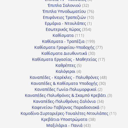
32
προϊόντα
Έπιπλα Σαλονιού
32
προϊόντα
76
Έπιπλα Υπνοδωματίου
76
10
προϊόντα
Επιφάνειες Τραπεζιών
10
1
προϊόντα
Ερμάρια - Ντουλάπες
1
354
προϊόν
Εσωτερικός Χώρος
354
111
προϊόντα
Καθίσματα
111
προϊόντα
199
Καθίσματα - Τραπέζια
199
προϊόντα
77
Καθίσματα Γραφείου-Υποδοχής
77
30
προϊόντα
Καθίσματα Διευθυντικά
30
προϊόντα
17
Καθίσματα Εργασίας - Μαθητείας
17
5
προϊόντα
Καθρέπτες
5
4
προϊόντα
Καλόγεροι
4
προϊόντα
48
Καναπέδες - Καρέκλες - Πολυθρόνες
48
30
προϊόντα
Καναπέδες & Καθίσματα Υποδοχής
30
2
προϊόντα
Καναπέδες Γωνία-Πολυμορφικοί
2
προϊόντα
3
Καναπέδες-Πολυθρόνες & Σκαμπό Κρεβάτι
3
34
προϊόντ
Καναπέδες-Πολυθρόνες-Σαλόνια
34
προϊόντα
1
Καφενείου-Ταβέρνας Παραδοσιακά
1
προϊόν
11
Κομοδίνα-Συρταριέρες-Τουαλέτες-Ντουλάπες
11
38
προϊόν
Κρεβάτια-Υποστρώματα
38
43
προϊόντα
Μαξιλάρια - Πανιά
43