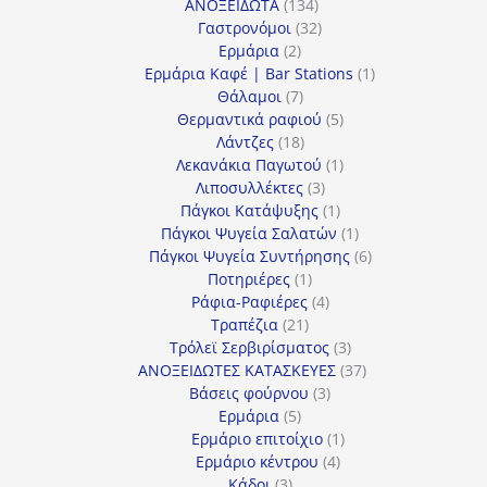
134
προϊόντα
ΑΝΟΞΕΙΔΩΤΑ
134
προϊόντα
32
Γαστρονόμοι
32
2
προϊόντα
Ερμάρια
2
προϊόντα
1
Ερμάρια Καφέ | Bar Stations
1
7
προϊόν
Θάλαμοι
7
προϊόντα
5
Θερμαντικά ραφιού
5
18
προϊόντα
Λάντζες
18
προϊόντα
1
Λεκανάκια Παγωτού
1
3
προϊόν
Λιποσυλλέκτες
3
προϊόντα
1
Πάγκοι Κατάψυξης
1
προϊόν
1
Πάγκοι Ψυγεία Σαλατών
1
προϊόν
6
Πάγκοι Ψυγεία Συντήρησης
6
1
προϊόντα
Ποτηριέρες
1
προϊόν
4
Ράφια-Ραφιέρες
4
21
προϊόντα
Τραπέζια
21
προϊόντα
3
Τρόλεϊ Σερβιρίσματος
3
προϊόντα
37
ΑΝΟΞΕΙΔΩΤΕΣ ΚΑΤΑΣΚΕΥΕΣ
37
3
προϊόντα
Βάσεις φούρνου
3
5
προϊόντα
Ερμάρια
5
προϊόντα
1
Ερμάριο επιτοίχιο
1
4
προϊόν
Ερμάριο κέντρου
4
3
προϊόντα
Κάδοι
3