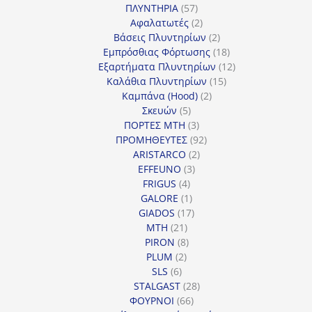
57
προϊόντα
ΠΛΥΝΤΗΡΙΑ
57
προϊόντα
2
Αφαλατωτές
2
προϊόντα
2
Βάσεις Πλυντηρίων
2
προϊόντα
18
Εμπρόσθιας Φόρτωσης
18
προϊόντα
12
Εξαρτήματα Πλυντηρίων
12
15
προϊόντα
Καλάθια Πλυντηρίων
15
2
προϊόντα
Καμπάνα (Hood)
2
5
προϊόντα
Σκευών
5
προϊόντα
3
ΠΟΡΤΕΣ MTH
3
προϊόντα
92
ΠΡΟΜΗΘΕΥΤΕΣ
92
2
προϊόντα
ARISTARCO
2
3
προϊόντα
EFFEUNO
3
4
προϊόντα
FRIGUS
4
προϊόντα
1
GALORE
1
προϊόν
17
GIADOS
17
21
προϊόντα
MTH
21
προϊόντα
8
PIRON
8
2
προϊόντα
PLUM
2
6
προϊόντα
SLS
6
προϊόντα
28
STALGAST
28
66
προϊόντα
ΦΟΥΡΝΟΙ
66