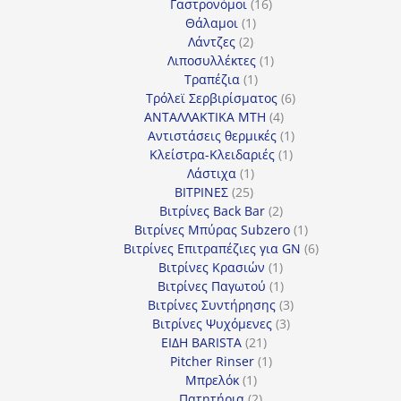
προϊόντα
16
Γαστρονόμοι
16
1
προϊόντα
Θάλαμοι
1
2
προϊόν
Λάντζες
2
προϊόντα
1
Λιποσυλλέκτες
1
1
προϊόν
Τραπέζια
1
προϊόν
6
Τρόλεϊ Σερβιρίσματος
6
4
προϊόντα
ΑΝΤΑΛΛΑΚΤΙΚΑ MTH
4
προϊόντα
1
Αντιστάσεις θερμικές
1
1
προϊόν
Κλείστρα-Κλειδαριές
1
1
προϊόν
Λάστιχα
1
25
προϊόν
ΒΙΤΡΙΝΕΣ
25
προϊόντα
2
Βιτρίνες Back Bar
2
προϊόντα
1
Βιτρίνες Mπύρας Subzero
1
προϊόν
6
Βιτρίνες Επιτραπέζιες για GN
6
1
προϊόντα
Βιτρίνες Κρασιών
1
προϊόν
1
Βιτρίνες Παγωτού
1
προϊόν
3
Βιτρίνες Συντήρησης
3
3
προϊόντα
Βιτρίνες Ψυχόμενες
3
21
προϊόντα
ΕΙΔΗ BARISTA
21
προϊόντα
1
Pitcher Rinser
1
1
προϊόν
Μπρελόκ
1
προϊόν
2
Πατητήρια
2