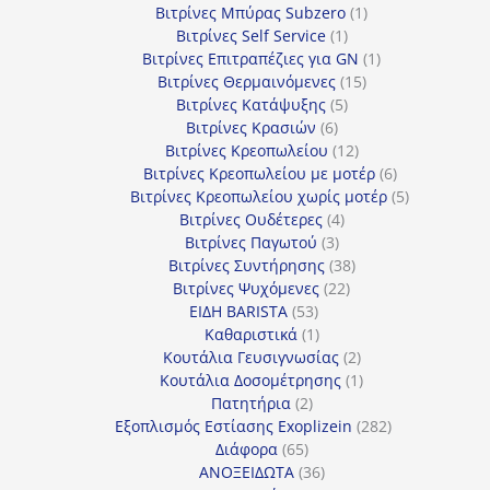
προϊόντα
1
Βιτρίνες Mπύρας Subzero
1
1
προϊόν
Βιτρίνες Self Service
1
προϊόν
1
Βιτρίνες Επιτραπέζιες για GN
1
15
προϊόν
Βιτρίνες Θερμαινόμενες
15
5
προϊόντα
Βιτρίνες Κατάψυξης
5
6
προϊόντα
Βιτρίνες Κρασιών
6
προϊόντα
12
Βιτρίνες Κρεοπωλείου
12
προϊόντα
6
Βιτρίνες Κρεοπωλείου με μοτέρ
6
προϊόντα
5
Βιτρίνες Κρεοπωλείου χωρίς μοτέρ
5
4
προϊόντα
Βιτρίνες Ουδέτερες
4
3
προϊόντα
Βιτρίνες Παγωτού
3
προϊόντα
38
Βιτρίνες Συντήρησης
38
22
προϊόντα
Βιτρίνες Ψυχόμενες
22
53
προϊόντα
ΕΙΔΗ BARISTA
53
προϊόντα
1
Καθαριστικά
1
προϊόν
2
Κουτάλια Γευσιγνωσίας
2
προϊόντα
1
Κουτάλια Δοσομέτρησης
1
2
προϊόν
Πατητήρια
2
προϊόντα
282
Εξοπλισμός Εστίασης Exoplizein
282
65
προϊόντα
Διάφορα
65
προϊόντα
36
ΑΝΟΞΕΙΔΩΤΑ
36