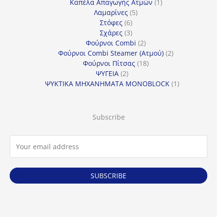
προϊόντα
1
Καπέλα Απαγωγής Ατμών
1
5
προϊόν
Λαμαρίνες
5
6
προϊόντα
Στόφες
6
προϊόντα
3
Σχάρες
3
προϊόντα
2
Φούρνοι Combi
2
προϊόντα
2
Φούρνοι Combi Steamer (Ατμού)
2
18
προϊόντα
Φούρνοι Πίτσας
18
2
προϊόντα
ΨΥΓΕΙΑ
2
προϊόντα
1
ΨΥΚΤΙΚΑ ΜΗΧΑΝΗΜΑΤΑ MONOBLOCK
1
προϊόν
Subscribe
SUBSCRIBE