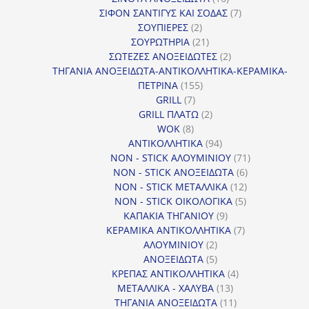
προϊόντα
7
ΣΙΦΟΝ ΣΑΝΤΙΓΥΣ ΚΑΙ ΣΟΔΑΣ
7
2
προϊόντα
ΣΟΥΠΙΕΡΕΣ
2
προϊόντα
21
ΣΟΥΡΩΤΗΡΙΑ
21
προϊόντα
2
ΣΩΤΕΖΕΣ ΑΝΟΞΕΙΔΩΤΕΣ
2
προϊόντα
ΤΗΓΑΝΙΑ ΑΝΟΞΕΙΔΩΤΑ-ΑΝΤΙΚΟΛΛΗΤΙΚΑ-ΚΕΡΑΜΙΚΑ-
155
ΠΕΤΡΙΝΑ
155
7
προϊόντα
GRILL
7
προϊόντα
2
GRILL ΠΛΑΤΩ
2
8
προϊόντα
WOK
8
προϊόντα
94
ΑΝΤΙΚΟΛΛΗΤΙΚΑ
94
προϊόντα
71
NON - STICK ΑΛΟΥΜΙΝΙΟΥ
71
6
προϊόντα
NON - STICK ΑΝΟΞΕΙΔΩΤΑ
6
12
προϊόντα
NON - STICK ΜΕΤΑΛΛΙΚΑ
12
5
προϊόντα
NON - STICK ΟΙΚΟΛΟΓΙΚΑ
5
9
προϊόντα
ΚΑΠΑΚΙΑ ΤΗΓΑΝΙΟΥ
9
προϊόντα
7
ΚΕΡΑΜΙΚΑ ΑΝΤΙΚΟΛΛΗΤΙΚΑ
7
2
προϊόντα
ΑΛΟΥΜΙΝΙΟΥ
2
προϊόντα
5
ΑΝΟΞΕΙΔΩΤΑ
5
προϊόντα
4
ΚΡΕΠΑΣ ΑΝΤΙΚΟΛΛΗΤΙΚΑ
4
13
προϊόντα
ΜΕΤΑΛΛΙΚΑ - ΧΑΛΥΒΑ
13
προϊόντα
11
ΤΗΓΑΝΙΑ ΑΝΟΞΕΙΔΩΤΑ
11