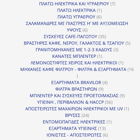
προϊόντα
7
ΠΛΑΤΩ ΗΛΕΚΤΡΙΚΑ ΚΑΙ ΥΓΡΑΕΡΙΟΥ
7
1
προϊόντα
ΠΛΑΤΩ ΗΛΕΚΤΡΙΚΑ
1
6
προϊόν
ΠΛΑΤΩ ΥΓΡΑΕΡΙΟΥ
6
προϊόντα
ΣΑΛΑΜΑΝΔΡΕΣ ΜΕ ΠΙΑΣΤΡΕΣ Η' ΜΕ ΑΥΞΟΜΕΙΩΣΗ
6
ΥΨΟΥΣ
6
προϊόντα
35
ΣΥΣΚΕΥΕΣ CAFE-ΠΑΓΩΤΟΥ
35
προϊόντα
5
ΒΡΑΣΤΗΡΕΣ ΚΑΦΕ, ΝΕΡΟΥ, ΓΑΛΑΚΤΟΣ & ΤΣΑΓΙΟΥ
5
3
προϊ
ΓΡΑΝΙΤΟΜΗΧΑΝΕΣ ΜΕ 1-2-3 ΚΑΔΟΥΣ
3
1
προϊόντα
ΚΑΝΑΤΕΣ ΜΠΛΕΝΤΕΡ
1
προϊόν
1
ΛΕΜΟΝΟΣΤΙΦΤΕΣ ΧΕΙΡΟΣ ΚΑΙ ΗΛΕΚΤΡΙΚΟΙ
1
προϊόν
ΜΗΧΑΝΕΣ ΚΑΦΕ ΦΙΛΤΡΟΥ - ΦΙΛΤΡΑ & ΕΞΑΡΤΗΜΑΤΑ
16
16
προϊόντα
4
ΕΞΑΡΤΗΜΑΤΑ BRAVILOR
4
9
προϊόντα
ΦΙΛΤΡΑ ΒΡΑΣΤΗΡΩΝ
9
προϊόντα
9
ΜΠΛΕΝΤΕΡ ΚΑΙ ΣΥΣΚΕΥΕΣ ΠΡΟΕΤΟΙΜΑΣΙΑΣ
9
56
προϊόντ
ΥΓΙΕΙΝΗ , ΠΕΡΙΒΑΛΛΟΝ & HACCP
56
προϊόντα
1
ΑΠΟΣΤΕΙΡΩΤΕΣ ΜΑΧΑΙΡΙΩΝ ΗΛΕΚΤΡΙΚΟΙ ΜΕ UV
1
24
προϊό
ΒΡΥΣΕΣ
24
προϊόντα
1
ΕΝΤΟΜΟΠΑΓΙΔΕΣ ΗΛΕΚΤΡΙΚΕΣ
1
13
προϊόν
ΕΞΑΡΤΗΜΑΤΑ ΥΓΙΕΙΝΗΣ
13
προϊόντα
6
ΙΟΝΙΣΤΕΣ - ΑΠΟΣΤΕΙΡΩΤΕΣ
6