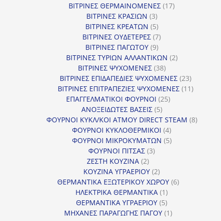
προϊόντα
17
ΒΙΤΡΙΝΕΣ ΘΕΡΜΑΙΝΟΜΕΝΕΣ
17
3
προϊόντα
ΒΙΤΡΙΝΕΣ ΚΡΑΣΙΩΝ
3
προϊόντα
5
ΒΙΤΡΙΝΕΣ ΚΡΕΑΤΩΝ
5
προϊόντα
7
ΒΙΤΡΙΝΕΣ ΟΥΔΕΤΕΡΕΣ
7
9
προϊόντα
ΒΙΤΡΙΝΕΣ ΠΑΓΩΤΟΥ
9
προϊόντα
2
ΒΙΤΡΙΝΕΣ ΤΥΡΙΩΝ ΑΛΛΑΝΤΙΚΩΝ
2
38
προϊόντα
ΒΙΤΡΙΝΕΣ ΨΥΧΟΜΕΝΕΣ
38
προϊόντα
23
ΒΙΤΡΙΝΕΣ ΕΠΙΔΑΠΕΔΙΕΣ ΨΥΧΟΜΕΝΕΣ
23
προϊόντα
11
ΒΙΤΡΙΝΕΣ ΕΠΙΤΡΑΠΕΖΙΕΣ ΨΥΧΟΜΕΝΕΣ
11
25
προϊόντ
ΕΠΑΓΓΕΛΜΑΤΙΚΟΙ ΦΟΥΡΝΟΙ
25
5
προϊόντα
ΑΝΟΞΕΙΔΩΤΕΣ ΒΑΣΕΙΣ
5
προϊόντα
8
ΦΟΥΡΝΟΙ ΚΥΚΛ/ΚΟΙ ΑΤΜΟΥ DIRECT STEAM
8
4
προϊόν
ΦΟΥΡΝΟΙ ΚΥΚΛΟΘΕΡΜΙΚΟΙ
4
προϊόντα
5
ΦΟΥΡΝΟΙ ΜΙΚΡΟΚΥΜΑΤΩΝ
5
3
προϊόντα
ΦΟΥΡΝΟΙ ΠΙΤΣΑΣ
3
2
προϊόντα
ΖΕΣΤΗ ΚΟΥΖΙΝΑ
2
προϊόντα
2
ΚΟΥΖΙΝΑ ΥΓΡΑΕΡΙΟΥ
2
προϊόντα
6
ΘΕΡΜΑΝΤΙΚΑ ΕΞΩΤΕΡΙΚΟΥ ΧΩΡΟΥ
6
1
προϊόντα
ΗΛΕΚΤΡΙΚΑ ΘΕΡΜΑΝΤΙΚΑ
1
5
προϊόν
ΘΕΡΜΑΝΤΙΚΑ ΥΓΡΑΕΡΙΟΥ
5
προϊόντα
1
ΜΗΧΑΝΕΣ ΠΑΡΑΓΩΓΗΣ ΠΑΓΟΥ
1