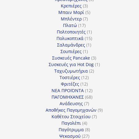
3
προϊόντα
Κρεπιέρες
3
προϊόντα
5
Μπαιν Μαρί
5
7
προϊόντα
Μπλέντερ
7
17
προϊόντα
Πλατώ
17
προϊόντα
1
Πολτοποιητές
1
προϊόν
15
Πολυκοπτικά
15
1
προϊόντα
Σαλαμάνδρες
1
1
προϊόν
Σουπιέρες
1
προϊόν
3
Συσκευές Pancake
3
προϊόντα
1
Συσκευές για Hot Dog
1
2
προϊόν
Ταχυζυμωτήρια
2
12
προϊόντα
Τοστιέρες
12
12
προϊόντα
Φριτέζες
12
προϊόντα
12
ΝΕΑ ΠΡΟΪΟΝΤΑ
12
προϊόντα
68
ΠΑΓΟΜΗΧΑΝΕΣ
68
7
προϊόντα
Ανάδευσης
7
προϊόντα
9
Αποθήκες Παγομηχανών
9
7
προϊόντα
Καθέτου Στοιχείου
7
4
προϊόντα
Παγολέπι
4
προϊόντα
8
Παγότριμμα
8
27
προϊόντα
Ψεκασμού
27