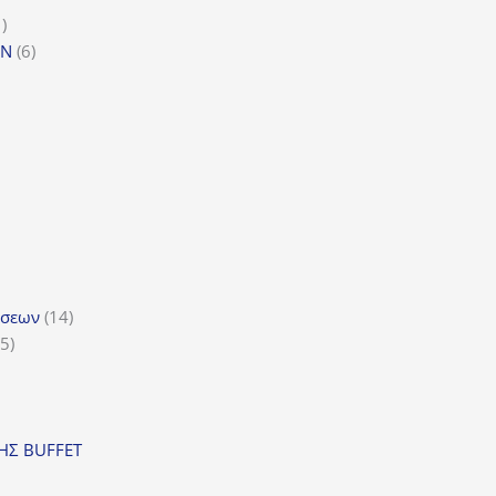
τα
1
1
προϊόν
6
GN
6
προϊόντα
ϊόντα
όντα
ντα
14
ώσεων
14
5
προϊόντα
5
προϊόντα
ν
ΣΗΣ BUFFET