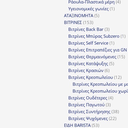
προϊόντα
4
Ράουλα-Πλαστικά μέρη
4
1
προ
Υγειονομικές γωνίες
1
5
προϊόν
ΑΤΑΞΙΝΟΜΗΤΑ
5
153
προϊόντα
ΒΙΤΡΙΝΕΣ
153
προϊόντα
3
Βιτρίνες Back Bar
3
προϊόντα
1
Βιτρίνες Mπύρας Subzero
1
1
π
Βιτρίνες Self Service
1
προϊόν
Βιτρίνες Επιτραπέζιες για GN
1
Βιτρίνες Θερμαινόμενες
15
5
π
Βιτρίνες Κατάψυξης
5
6
προϊόν
Βιτρίνες Κρασιών
6
προϊόντα
12
Βιτρίνες Κρεοπωλείου
12
προ
Βιτρίνες Κρεοπωλείου με μ
Βιτρίνες Κρεοπωλείου χωρί
4
Βιτρίνες Ουδέτερες
4
3
προϊόν
Βιτρίνες Παγωτού
3
προϊόντα
38
Βιτρίνες Συντήρησης
38
22
προϊ
Βιτρίνες Ψυχόμενες
22
53
προϊό
ΕΙΔΗ BARISTA
53