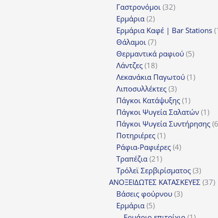
προϊόντα
32
Γαστρονόμοι
32
2
προϊόντα
Ερμάρια
2
προϊόντα
Ερμάρια Καφέ | Bar Stations
7
Θάλαμοι
7
προϊόντα
5
Θερμαντικά ραφιού
5
18
προϊόν
Λάντζες
18
προϊόντα
1
Λεκανάκια Παγωτού
1
3
προϊόν
Λιποσυλλέκτες
3
προϊόντα
1
Πάγκοι Κατάψυξης
1
προϊόν
1
Πάγκοι Ψυγεία Σαλατών
1
πρ
Πάγκοι Ψυγεία Συντήρησης
1
Ποτηριέρες
1
προϊόν
4
Ράφια-Ραφιέρες
4
21
προϊόντα
Τραπέζια
21
προϊόντα
3
Τρόλεϊ Σερβιρίσματος
3
προϊ
3
ΑΝΟΞΕΙΔΩΤΕΣ ΚΑΤΑΣΚΕΥΕΣ
37
3
π
Βάσεις φούρνου
3
5
προϊόντα
Ερμάρια
5
προϊόντα
1
Ερμάριο επιτοίχιο
1