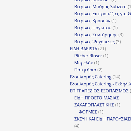
προϊόν
Βιτρίνες Mπύρας Subzero
Βιτρίνες Επιτραπέζιες για 
1
Βιτρίνες Κρασιών
1
προϊόν
1
Βιτρίνες Παγωτού
1
προϊόν
3
Βιτρίνες Συντήρησης
3
3
προ
Βιτρίνες Ψυχόμενες
3
21
προϊ
ΕΙΔΗ BARISTA
21
προϊόντα
1
Pitcher Rinser
1
1
προϊόν
Μπρελόκ
1
προϊόν
2
Πατητήρια
2
προϊόντα
14
Εξοπλισμός Catering
14
προϊό
Εξοπλισμός Catering - Εκδηλ
ΕΠΙΤΡΑΠΕΖΙΟΣ ΕΞΟΠΛΙΣΜΟΣ
ΕΙΔΗ ΠΡΟΕΤΟΙΜΑΣΙΑΣ
1
ΖΑΧΑΡΟΠΛΑΣΤΙΚΗΣ
1
1
προϊό
ΦΟΡΜΕΣ
1
προϊόν
ΣΚΕΥΗ ΚΑΙ ΕΙΔΗ ΠΑΡΟΥΣΙΑ
4
4