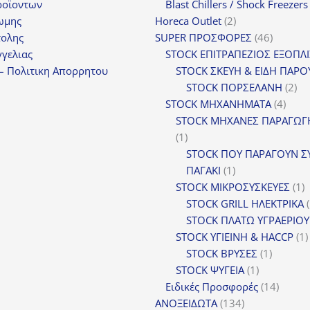
προϊόν
ροϊοντων
Blast Chillers / Shock Freezers
2
ωμης
Horeca Outlet
2
προϊόντα
46
τολης
SUPER ΠΡΟΣΦΟΡΕΣ
46
προϊόντ
γελιας
STOCK ΕΠΙΤΡΑΠΕΖΙΟΣ ΕΞΟΠΛ
– Πολιτικη Απορρητου
STOCK ΣΚΕΥΗ & ΕΙΔΗ ΠΑΡΟ
2
STOCK ΠΟΡΣΕΛΑΝΗ
2
4
πρ
STOCK ΜΗΧΑΝΗΜΑΤΑ
4
προϊ
STOCK ΜΗΧΑΝΕΣ ΠΑΡΑΓΩΓ
1
1
προϊόν
STOCK ΠΟΥ ΠΑΡΑΓΟΥΝ Σ
1
ΠΑΓΑΚΙ
1
προϊόν
1
STOCK ΜΙΚΡΟΣΥΣΚΕΥΕΣ
1
π
STOCK GRILL ΗΛΕΚΤΡΙΚΑ
STOCK ΠΛΑΤΩ ΥΓΡΑΕΡΙΟΥ
STOCK ΥΓΙΕΙΝΗ & HACCP
1
1
STOCK ΒΡΥΣΕΣ
1
1
προϊόν
STOCK ΨΥΓΕΙΑ
1
προϊόν
14
Ειδικές Προσφορές
14
134
προϊόν
ΑΝΟΞΕΙΔΩΤΑ
134