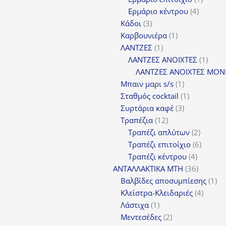
4
προϊόν
Ερμάριο κέντρου
4
3
προϊόντ
Κάδοι
3
προϊόντα
1
Καρβουνιέρα
1
1
προϊόν
ΛΑΝΤΖΕΣ
1
προϊόν
1
ΛΑΝΤΖΕΣ ΑΝΟΙΧΤΕΣ
1
προϊ
ΛΑΝΤΖΕΣ ΑΝΟΙΧΤΕΣ ΜΟΝ
1
Μπαιν μαρι s/s
1
προϊόν
1
Σταθμός cocktail
1
3
προϊόν
Συρτάρια καφέ
3
12
προϊόντα
Τραπέζια
12
προϊόντα
2
Τραπέζι απλύτων
2
προϊόν
6
Τραπέζι επιτοίχιο
6
4
προϊόν
Τραπέζι κέντρου
4
προϊόντ
36
ΑΝΤΑΛΛΑΚΤΙΚΑ MTH
36
προϊόντ
1
Βαλβίδες αποσυμπίεσης
1
4
πρ
Κλείστρα-Κλειδαριές
4
1
προϊόν
Λάστιχα
1
προϊόν
2
Μεντεσέδες
2