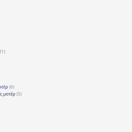
ϊόντα
ροϊόν
1
1
5
προϊόν
ροϊόντα
τα
ϊόντα
6
οτέρ
6
προϊόντα
5
ς μοτέρ
5
προϊόντα
τα
όντα
ντα