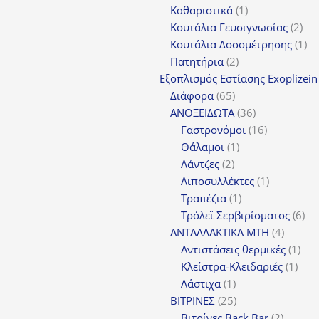
προϊόντα
1
Καθαριστικά
1
προϊόν
2
Κουτάλια Γευσιγνωσίας
2
προ
1
Κουτάλια Δοσομέτρησης
1
2
πρ
Πατητήρια
2
προϊόντα
Εξοπλισμός Εστίασης Exoplizein
65
Διάφορα
65
προϊόντα
36
ΑΝΟΞΕΙΔΩΤΑ
36
προϊόντα
16
Γαστρονόμοι
16
1
προϊόντα
Θάλαμοι
1
2
προϊόν
Λάντζες
2
προϊόντα
1
Λιποσυλλέκτες
1
1
προϊόν
Τραπέζια
1
προϊόν
6
Τρόλεϊ Σερβιρίσματος
6
4
προ
ΑΝΤΑΛΛΑΚΤΙΚΑ MTH
4
προϊόν
1
Αντιστάσεις θερμικές
1
1
προ
Κλείστρα-Κλειδαριές
1
1
προϊ
Λάστιχα
1
προϊόν
25
ΒΙΤΡΙΝΕΣ
25
προϊόντα
2
Βιτρίνες Back Bar
2