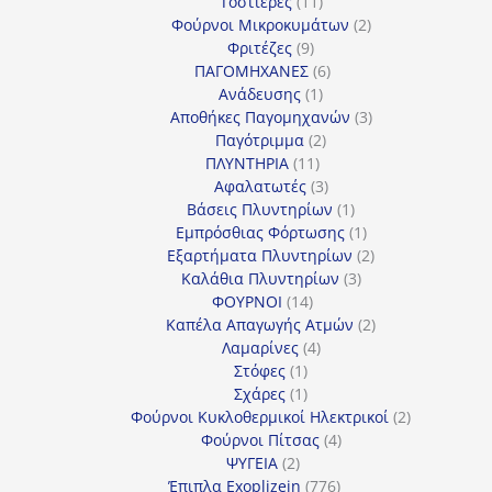
προϊόν
11
Τοστιέρες
11
προϊόντα
2
Φούρνοι Μικροκυμάτων
2
9
προϊόντα
Φριτέζες
9
προϊόντα
6
ΠΑΓΟΜΗΧΑΝΕΣ
6
1
προϊόντα
Ανάδευσης
1
προϊόν
3
Αποθήκες Παγομηχανών
3
2
προϊόντα
Παγότριμμα
2
11
προϊόντα
ΠΛΥΝΤΗΡΙΑ
11
προϊόντα
3
Αφαλατωτές
3
προϊόντα
1
Βάσεις Πλυντηρίων
1
προϊόν
1
Εμπρόσθιας Φόρτωσης
1
προϊόν
2
Εξαρτήματα Πλυντηρίων
2
3
προϊόντα
Καλάθια Πλυντηρίων
3
14
προϊόντα
ΦΟΥΡΝΟΙ
14
προϊόντα
2
Καπέλα Απαγωγής Ατμών
2
4
προϊόντα
Λαμαρίνες
4
1
προϊόντα
Στόφες
1
προϊόν
1
Σχάρες
1
προϊόν
2
Φούρνοι Κυκλοθερμικοί Ηλεκτρικοί
2
4
προϊόντα
Φούρνοι Πίτσας
4
2
προϊόντα
ΨΥΓΕΙΑ
2
προϊόντα
776
Έπιπλα Exoplizein
776