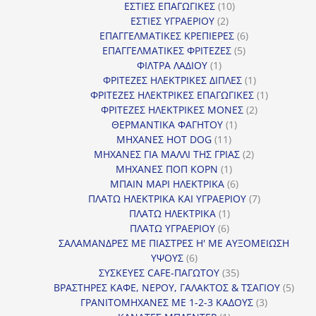
10
προϊόν
ΕΣΤΙΕΣ ΕΠΑΓΩΓΙΚΕΣ
10
2
προϊόντα
ΕΣΤΙΕΣ ΥΓΡΑΕΡΙΟΥ
2
προϊόντα
6
ΕΠΑΓΓΕΛΜΑΤΙΚΕΣ ΚΡΕΠΙΕΡΕΣ
6
5
προϊόντα
ΕΠΑΓΓΕΛΜΑΤΙΚΕΣ ΦΡΙΤΕΖΕΣ
5
1
προϊόντα
ΦΙΛΤΡΑ ΛΑΔΙΟΥ
1
προϊόν
1
ΦΡΙΤΕΖΕΣ ΗΛΕΚΤΡΙΚΕΣ ΔΙΠΛΕΣ
1
προϊόν
1
ΦΡΙΤΕΖΕΣ ΗΛΕΚΤΡΙΚΕΣ ΕΠΑΓΩΓΙΚΕΣ
1
2
προϊόν
ΦΡΙΤΕΖΕΣ ΗΛΕΚΤΡΙΚΕΣ ΜΟΝΕΣ
2
1
προϊόντα
ΘΕΡΜΑΝΤΙΚΑ ΦΑΓΗΤΟΥ
1
11
προϊόν
ΜΗΧΑΝΕΣ HOT DOG
11
προϊόντα
2
ΜΗΧΑΝΕΣ ΓΙΑ ΜΑΛΛΙ ΤΗΣ ΓΡΙΑΣ
2
1
προϊόντα
ΜΗΧΑΝΕΣ ΠΟΠ ΚΟΡΝ
1
προϊόν
6
ΜΠΑΙΝ ΜΑΡΙ ΗΛΕΚΤΡΙΚΑ
6
προϊόντα
7
ΠΛΑΤΩ ΗΛΕΚΤΡΙΚΑ ΚΑΙ ΥΓΡΑΕΡΙΟΥ
7
1
προϊόντα
ΠΛΑΤΩ ΗΛΕΚΤΡΙΚΑ
1
6
προϊόν
ΠΛΑΤΩ ΥΓΡΑΕΡΙΟΥ
6
προϊόντα
ΣΑΛΑΜΑΝΔΡΕΣ ΜΕ ΠΙΑΣΤΡΕΣ Η' ΜΕ ΑΥΞΟΜΕΙΩΣΗ
6
ΥΨΟΥΣ
6
προϊόντα
35
ΣΥΣΚΕΥΕΣ CAFE-ΠΑΓΩΤΟΥ
35
προϊόντα
5
ΒΡΑΣΤΗΡΕΣ ΚΑΦΕ, ΝΕΡΟΥ, ΓΑΛΑΚΤΟΣ & ΤΣΑΓΙΟΥ
5
3
προϊ
ΓΡΑΝΙΤΟΜΗΧΑΝΕΣ ΜΕ 1-2-3 ΚΑΔΟΥΣ
3