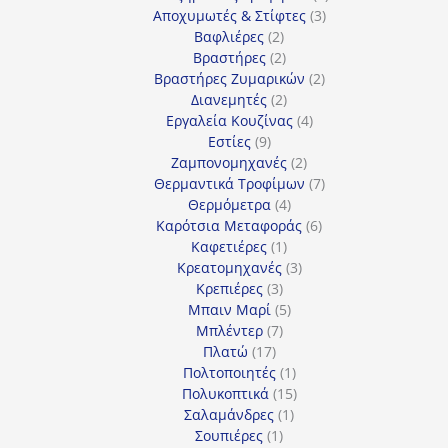
3
προϊόντα
Αποχυμωτές & Στίφτες
3
2
προϊόντα
Βαφλιέρες
2
προϊόντα
2
Βραστήρες
2
προϊόντα
2
Βραστήρες Ζυμαρικών
2
2
προϊόντα
Διανεμητές
2
προϊόντα
4
Εργαλεία Κουζίνας
4
9
προϊόντα
Εστίες
9
προϊόντα
2
Ζαμπονομηχανές
2
προϊόντα
7
Θερμαντικά Τροφίμων
7
4
προϊόντα
Θερμόμετρα
4
προϊόντα
6
Καρότσια Μεταφοράς
6
1
προϊόντα
Καφετιέρες
1
προϊόν
3
Κρεατομηχανές
3
3
προϊόντα
Κρεπιέρες
3
προϊόντα
5
Μπαιν Μαρί
5
7
προϊόντα
Μπλέντερ
7
17
προϊόντα
Πλατώ
17
προϊόντα
1
Πολτοποιητές
1
προϊόν
15
Πολυκοπτικά
15
1
προϊόντα
Σαλαμάνδρες
1
1
προϊόν
Σουπιέρες
1