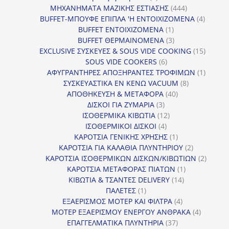
προϊόν
444
ΜΗΧΑΝΗΜΑΤΑ ΜΑΖΙΚΗΣ ΕΣΤΙΑΣΗΣ
444
προϊόντα
4
BUFFET-ΜΠΟΥΦΕ ΕΠΙΠΛΑ 'Η ΕΝΤΟΙΧΙΖΟΜΕΝΑ
4
1
προϊόν
BUFFET ΕΝΤΟΙΧΙΖΟΜΕΝΑ
1
προϊόν
3
BUFFET ΘΕΡΜΑΙΝΟΜΕΝΑ
3
προϊόντα
15
EXCLUSIVE ΣΥΣΚΕΥΕΣ & SOUS VIDE COOKING
15
6
προϊόν
SOUS VIDE COOKERS
6
προϊόντα
1
ΑΦΥΓΡΑΝΤΗΡΕΣ ΑΠΟΞΗΡΑΝΤΕΣ ΤΡΟΦΙΜΩΝ
1
8
προϊόν
ΣΥΣΚΕΥΑΣΤΙΚΑ ΕΝ ΚΕΝΩ VACUUM
8
40
προϊόντα
ΑΠΟΘΗΚΕΥΣΗ & ΜΕΤΑΦΟΡΑ
40
3
προϊόντα
ΔΙΣΚΟΙ ΓΙΑ ΖΥΜΑΡΙΑ
3
προϊόντα
12
ΙΣΟΘΕΡΜΙΚΑ ΚΙΒΩΤΙΑ
12
4
προϊόντα
ΙΣΟΘΕΡΜΙΚΟΙ ΔΙΣΚΟΙ
4
προϊόντα
1
ΚΑΡΟΤΣΙΑ ΓΕΝΙΚΗΣ ΧΡΗΣΗΣ
1
προϊόν
2
ΚΑΡΟΤΣΙΑ ΓΙΑ ΚΑΛΑΘΙΑ ΠΛΥΝΤΗΡΙΟΥ
2
προϊόντα
2
ΚΑΡΟΤΣΙΑ ΙΣΟΘΕΡΜΙΚΩΝ ΔΙΣΚΩΝ/ΚΙΒΩΤΙΩΝ
2
1
προϊόν
ΚΑΡΟΤΣΙΑ ΜΕΤΑΦΟΡΑΣ ΠΙΑΤΩΝ
1
14
προϊόν
ΚΙΒΩΤΙΑ & ΤΣΑΝΤΕΣ DELIVERY
14
1
προϊόντα
ΠΑΛΕΤΕΣ
1
προϊόν
4
ΕΞΑΕΡΙΣΜΟΣ ΜΟΤΕΡ ΚΑΙ ΦΙΛΤΡΑ
4
προϊόντα
4
ΜΟΤΕΡ ΕΞΑΕΡΙΣΜΟΥ ΕΝΕΡΓΟΥ ΑΝΘΡΑΚΑ
4
37
προϊόντ
ΕΠΑΓΓΕΛΜΑΤΙΚΑ ΠΛΥΝΤΗΡΙΑ
37