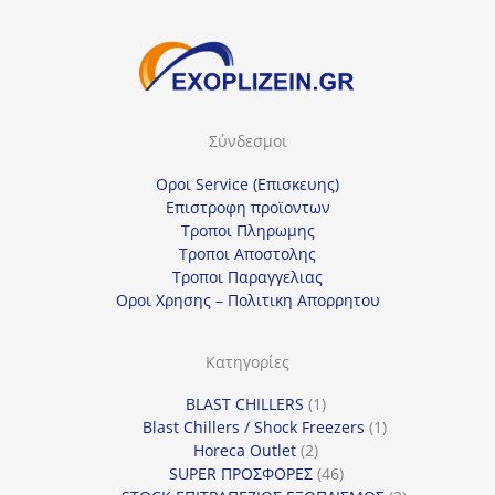
τ
ε
μ
ί
Σύνδεσμοι
α
κ
Οροι Service (Επισκευης)
α
Επιστροφη προϊοντων
Τροποι Πληρωμης
τ
Τροποι Αποστολης
η
Τροποι Παραγγελιας
γ
Οροι Χρησης – Πολιτικη Απορρητου
ο
ρ
Κατηγορίες
ί
1
BLAST CHILLERS
1
α
προϊόν
1
Blast Chillers / Shock Freezers
1
2
προϊόν
Horeca Outlet
2
προϊόντα
46
SUPER ΠΡΟΣΦΟΡΕΣ
46