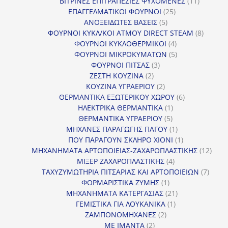
προϊόντα
11
ΒΙΤΡΙΝΕΣ ΕΠΙΤΡΑΠΕΖΙΕΣ ΨΥΧΟΜΕΝΕΣ
11
25
προϊόντ
ΕΠΑΓΓΕΛΜΑΤΙΚΟΙ ΦΟΥΡΝΟΙ
25
5
προϊόντα
ΑΝΟΞΕΙΔΩΤΕΣ ΒΑΣΕΙΣ
5
προϊόντα
8
ΦΟΥΡΝΟΙ ΚΥΚΛ/ΚΟΙ ΑΤΜΟΥ DIRECT STEAM
8
4
προϊόν
ΦΟΥΡΝΟΙ ΚΥΚΛΟΘΕΡΜΙΚΟΙ
4
προϊόντα
5
ΦΟΥΡΝΟΙ ΜΙΚΡΟΚΥΜΑΤΩΝ
5
3
προϊόντα
ΦΟΥΡΝΟΙ ΠΙΤΣΑΣ
3
2
προϊόντα
ΖΕΣΤΗ ΚΟΥΖΙΝΑ
2
προϊόντα
2
ΚΟΥΖΙΝΑ ΥΓΡΑΕΡΙΟΥ
2
προϊόντα
6
ΘΕΡΜΑΝΤΙΚΑ ΕΞΩΤΕΡΙΚΟΥ ΧΩΡΟΥ
6
1
προϊόντα
ΗΛΕΚΤΡΙΚΑ ΘΕΡΜΑΝΤΙΚΑ
1
5
προϊόν
ΘΕΡΜΑΝΤΙΚΑ ΥΓΡΑΕΡΙΟΥ
5
προϊόντα
1
ΜΗΧΑΝΕΣ ΠΑΡΑΓΩΓΗΣ ΠΑΓΟΥ
1
προϊόν
1
ΠΟΥ ΠΑΡΑΓΟΥΝ ΣΚΛΗΡΟ ΧΙΟΝΙ
1
προϊόν
12
ΜΗΧΑΝΗΜΑΤΑ ΑΡΤΟΠΟΙΕΙΑΣ-ΖΑΧΑΡΟΠΛΑΣΤΙΚΗΣ
12
4
προϊ
ΜΙΞΕΡ ΖΑΧΑΡΟΠΛΑΣΤΙΚΗΣ
4
προϊόντα
7
ΤΑΧΥΖΥΜΩΤΗΡΙΑ ΠΙΤΣΑΡΙΑΣ ΚΑΙ ΑΡΤΟΠΟΙΕΙΩΝ
7
1
προϊό
ΦΟΡΜΑΡΙΣΤΙΚΑ ΖΥΜΗΣ
1
προϊόν
21
ΜΗΧΑΝΗΜΑΤΑ ΚΑΤΕΡΓΑΣΙΑΣ
21
1
προϊόντα
ΓΕΜΙΣΤΙΚΑ ΓΙΑ ΛΟΥΚΑΝΙΚΑ
1
2
προϊόν
ΖΑΜΠΟΝΟΜΗΧΑΝΕΣ
2
2
προϊόντα
ΜΕ ΙΜΑΝΤΑ
2