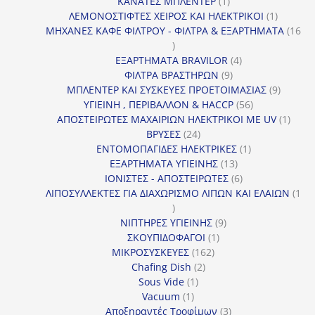
1
προϊόντα
ΚΑΝΑΤΕΣ ΜΠΛΕΝΤΕΡ
1
προϊόν
1
ΛΕΜΟΝΟΣΤΙΦΤΕΣ ΧΕΙΡΟΣ ΚΑΙ ΗΛΕΚΤΡΙΚΟΙ
1
προϊόν
ΜΗΧΑΝΕΣ ΚΑΦΕ ΦΙΛΤΡΟΥ - ΦΙΛΤΡΑ & ΕΞΑΡΤΗΜΑΤΑ
16
16
προϊόντα
4
ΕΞΑΡΤΗΜΑΤΑ BRAVILOR
4
9
προϊόντα
ΦΙΛΤΡΑ ΒΡΑΣΤΗΡΩΝ
9
προϊόντα
9
ΜΠΛΕΝΤΕΡ ΚΑΙ ΣΥΣΚΕΥΕΣ ΠΡΟΕΤΟΙΜΑΣΙΑΣ
9
56
προϊόντ
ΥΓΙΕΙΝΗ , ΠΕΡΙΒΑΛΛΟΝ & HACCP
56
προϊόντα
1
ΑΠΟΣΤΕΙΡΩΤΕΣ ΜΑΧΑΙΡΙΩΝ ΗΛΕΚΤΡΙΚΟΙ ΜΕ UV
1
24
προϊό
ΒΡΥΣΕΣ
24
προϊόντα
1
ΕΝΤΟΜΟΠΑΓΙΔΕΣ ΗΛΕΚΤΡΙΚΕΣ
1
13
προϊόν
ΕΞΑΡΤΗΜΑΤΑ ΥΓΙΕΙΝΗΣ
13
προϊόντα
6
ΙΟΝΙΣΤΕΣ - ΑΠΟΣΤΕΙΡΩΤΕΣ
6
προϊόντα
ΛΙΠΟΣΥΛΛΕΚΤΕΣ ΓΙΑ ΔΙΑΧΩΡΙΣΜΟ ΛΙΠΩΝ ΚΑΙ ΕΛΑΙΩΝ
1
1
προϊόν
9
ΝΙΠΤΗΡΕΣ ΥΓΙΕΙΝΗΣ
9
1
προϊόντα
ΣΚΟΥΠΙΔΟΦΑΓΟΙ
1
162
προϊόν
ΜΙΚΡΟΣΥΣΚΕΥΕΣ
162
2
προϊόντα
Chafing Dish
2
1
προϊόντα
Sous Vide
1
1
προϊόν
Vacuum
1
προϊόν
3
Αποξηραντές Τροφίμων
3