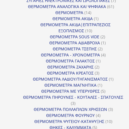
προϊόντα
7
ΖΥΓΑΡΙΕΣ ΗΛΕΚΤΡΟΝΙΚΕΣ ΚΑΙ ΩΡΟΛΟΓΙΑΚΕΣ
7
61
προϊόν
ΘΕΡΜΟΜΕΤΡΑ ΑΝΑΛΟΓΙΚΑ ΚΑΙ ΨΗΦΙΑΚΑ
61
14
προϊόντ
ΘΕΡΜΟΜΕΤΡΑ
14
προϊόντα
1
ΘΕΡΜΟΜΕΤΡΑ ΑΚΙΔΑ
1
προϊόν
ΘΕΡΜΟΜΕΤΡΑ ΑΚΙΔΑ|ΕΠΙΤΡΑΠΕΖΙΟΣ
10
ΕΞΟΠΛΙΣΜΟΣ
10
προϊόντα
2
ΘΕΡΜΟΜΕΤΡΑ SOUS VIDE
2
προϊόντα
1
ΘΕΡΜΟΜΕΤΡΑ ΑΔΙΑΒΡΟΧΑ
1
2
προϊόν
ΘΕΡΜΟΜΕΤΡΑ ΤΣΕΠΗΣ
2
προϊόντα
4
ΘΕΡΜΟΜΕΤΡΑ - ΧΡΟΝΟΜΕΤΡΑ
4
1
προϊόντα
ΘΕΡΜΟΜΕΤΡΑ ΓΑΛΑΚΤΟΣ
1
2
προϊόν
ΘΕΡΜΟΜΕΤΡΑ ΖΑΧΑΡΗΣ
2
προϊόντα
3
ΘΕΡΜΟΜΕΤΡΑ ΚΡΕΑΤΟΣ
3
προϊόντα
1
ΘΕΡΜΟΜΕΤΡΑ ΛΑΔΙΟΥ/ΤΗΓΑΝΙΣΜΑΤΟΣ
1
1
προϊόν
ΘΕΡΜΟΜΕΤΡΑ ΜΑΓΝΗΤΙΚΑ
1
προϊόν
5
ΘΕΡΜΟΜΕΤΡΑ ΜΕ ΥΠΕΡΥΘΡΕΣ
5
προϊόντα
ΘΕΡΜΟΜΕΤΡΑ ΠΗΡΟΥΝΕΣ - ΚΟΥΤΑΛΕΣ - ΣΠΑΤΟΥΛΕΣ
3
3
προϊόντα
3
ΘΕΡΜΟΜΕΤΡΑ ΠΟΛΛΑΠΛΩΝ ΧΡΗΣΕΩΝ
3
4
προϊόντ
ΘΕΡΜΟΜΕΤΡΑ ΦΟΥΡΝΟΥ
4
προϊόντα
10
ΘΕΡΜΟΜΕΤΡΑ ΨΥΓΕΙΟΥ-ΚΑΤΑΨΥΞΗΣ
10
5
προϊόντα
ΘΗΚΕΣ - ΚΑΛΥΜΜΑΤΑ
5