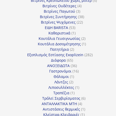
προϊόντα
5
Βιτρίνες Κρεοπωλείου χωρίς μοτέρ
5
4
προϊόντα
Βιτρίνες Ουδέτερες
4
3
προϊόντα
Βιτρίνες Παγωτού
3
προϊόντα
38
Βιτρίνες Συντήρησης
38
22
προϊόντα
Βιτρίνες Ψυχόμενες
22
53
προϊόντα
ΕΙΔΗ BARISTA
53
προϊόντα
1
Καθαριστικά
1
προϊόν
2
Κουτάλια Γευσιγνωσίας
2
προϊόντα
1
Κουτάλια Δοσομέτρησης
1
2
προϊόν
Πατητήρια
2
προϊόντα
282
Εξοπλισμός Εστίασης Exoplizein
282
65
προϊόντα
Διάφορα
65
προϊόντα
36
ΑΝΟΞΕΙΔΩΤΑ
36
προϊόντα
16
Γαστρονόμοι
16
1
προϊόντα
Θάλαμοι
1
2
προϊόν
Λάντζες
2
προϊόντα
1
Λιποσυλλέκτες
1
1
προϊόν
Τραπέζια
1
προϊόν
6
Τρόλεϊ Σερβιρίσματος
6
4
προϊόντα
ΑΝΤΑΛΛΑΚΤΙΚΑ MTH
4
προϊόντα
1
Αντιστάσεις θερμικές
1
1
προϊόν
Κλείστρα-Κλειδαριές
1