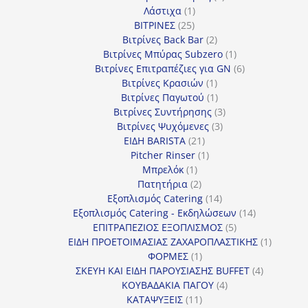
1
προϊόν
Λάστιχα
1
25
προϊόν
ΒΙΤΡΙΝΕΣ
25
προϊόντα
2
Βιτρίνες Back Bar
2
προϊόντα
1
Βιτρίνες Mπύρας Subzero
1
προϊόν
6
Βιτρίνες Επιτραπέζιες για GN
6
1
προϊόντα
Βιτρίνες Κρασιών
1
προϊόν
1
Βιτρίνες Παγωτού
1
προϊόν
3
Βιτρίνες Συντήρησης
3
3
προϊόντα
Βιτρίνες Ψυχόμενες
3
21
προϊόντα
ΕΙΔΗ BARISTA
21
προϊόντα
1
Pitcher Rinser
1
1
προϊόν
Μπρελόκ
1
προϊόν
2
Πατητήρια
2
προϊόντα
14
Εξοπλισμός Catering
14
προϊόντα
14
Εξοπλισμός Catering - Εκδηλώσεων
14
5
προϊόντα
ΕΠΙΤΡΑΠΕΖΙΟΣ ΕΞΟΠΛΙΣΜΟΣ
5
προϊόντα
1
ΕΙΔΗ ΠΡΟΕΤΟΙΜΑΣΙΑΣ ΖΑΧΑΡΟΠΛΑΣΤΙΚΗΣ
1
1
προϊόν
ΦΟΡΜΕΣ
1
προϊόν
4
ΣΚΕΥΗ ΚΑΙ ΕΙΔΗ ΠΑΡΟΥΣΙΑΣΗΣ BUFFET
4
4
προϊόντα
ΚΟΥΒΑΔΑΚΙΑ ΠΑΓΟΥ
4
11
προϊόντα
ΚΑΤΑΨΥΞΕΙΣ
11