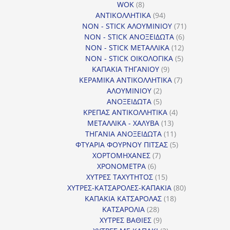
8
προϊόντα
WOK
8
προϊόντα
94
ΑΝΤΙΚΟΛΛΗΤΙΚΑ
94
προϊόντα
71
NON - STICK ΑΛΟΥΜΙΝΙΟΥ
71
6
προϊόντα
NON - STICK ΑΝΟΞΕΙΔΩΤΑ
6
12
προϊόντα
NON - STICK ΜΕΤΑΛΛΙΚΑ
12
5
προϊόντα
NON - STICK ΟΙΚΟΛΟΓΙΚΑ
5
9
προϊόντα
ΚΑΠΑΚΙΑ ΤΗΓΑΝΙΟΥ
9
προϊόντα
7
ΚΕΡΑΜΙΚΑ ΑΝΤΙΚΟΛΛΗΤΙΚΑ
7
2
προϊόντα
ΑΛΟΥΜΙΝΙΟΥ
2
προϊόντα
5
ΑΝΟΞΕΙΔΩΤΑ
5
προϊόντα
4
ΚΡΕΠΑΣ ΑΝΤΙΚΟΛΛΗΤΙΚΑ
4
13
προϊόντα
ΜΕΤΑΛΛΙΚΑ - ΧΑΛΥΒΑ
13
προϊόντα
11
ΤΗΓΑΝΙΑ ΑΝΟΞΕΙΔΩΤΑ
11
προϊόντα
5
ΦΤΥΑΡΙΑ ΦΟΥΡΝΟΥ ΠΙΤΣΑΣ
5
7
προϊόντα
ΧΟΡΤΟΜΗΧΑΝΕΣ
7
6
προϊόντα
ΧΡΟΝΟΜΕΤΡΑ
6
προϊόντα
15
ΧΥΤΡΕΣ ΤΑΧΥΤΗΤΟΣ
15
προϊόντα
80
ΧΥΤΡΕΣ-ΚΑΤΣΑΡΟΛΕΣ-ΚΑΠΑΚΙΑ
80
18
προϊόντα
ΚΑΠΑΚΙΑ ΚΑΤΣΑΡΟΛΑΣ
18
28
προϊόντα
ΚΑΤΣΑΡΟΛΙΑ
28
προϊόντα
9
ΧΥΤΡΕΣ ΒΑΘΙΕΣ
9