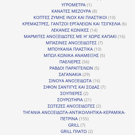
1
προϊόντα
ΥΓΡΟΜΕΤΡΑ
1
προϊόν
8
ΚΑΝΑΤΕΣ ΜΕΖΟΥΡΑ
8
προϊόντα
10
ΚΟΠΤΕΣ ΖΥΜΗΣ INOX ΚΑΙ ΠΛΑΣΤΙΚΟΙ
10
προϊόντα
6
ΚΡΕΜΑΣΤΡΕΣ, ΓΑΝΤΖΟΙ ΕΡΓΑΛΕΙΩΝ ΚΑΙ ΤΣΙΓΚΕΛΙΑ
6
14
προϊ
ΛΕΚΑΝΕΣ ΚΩΝΙΚΕΣ
14
προϊόντα
16
ΜΑΡΜΙΤΕΣ ΑΝΟΞΕΙΔΩΤΕΣ ΜΕ Η' ΧΩΡΙΣ ΚΑΠΑΚΙ
16
7
προϊ
ΜΠΑΣΙΝΕΣ ΑΝΟΞΕΙΔΩΤΕΣ
7
10
προϊόντα
ΜΠΟΥΚΑΛΙΑ ΠΛΑΣΤΙΚΑ
10
προϊόντα
5
ΜΠΩΛ ΚΩΝΙΚΑ ΑΝΑΜΕΙΞΗΣ
5
56
προϊόντα
ΠΑΕΛΙΕΡΕΣ
56
προϊόντα
5
ΡΑΒΔΟΙ ΠΑΡΑΓΓΕΛΙΩΝ
5
29
προϊόντα
ΣΑΓΑΝΑΚΙΑ
29
προϊόντα
16
ΣΙΝΟΥΑ ΑΝΟΞΕΙΔΩΤΑ
16
προϊόντα
7
ΣΙΦΟΝ ΣΑΝΤΙΓΥΣ ΚΑΙ ΣΟΔΑΣ
7
2
προϊόντα
ΣΟΥΠΙΕΡΕΣ
2
προϊόντα
21
ΣΟΥΡΩΤΗΡΙΑ
21
προϊόντα
2
ΣΩΤΕΖΕΣ ΑΝΟΞΕΙΔΩΤΕΣ
2
προϊόντα
ΤΗΓΑΝΙΑ ΑΝΟΞΕΙΔΩΤΑ-ΑΝΤΙΚΟΛΛΗΤΙΚΑ-ΚΕΡΑΜΙΚΑ-
155
ΠΕΤΡΙΝΑ
155
7
προϊόντα
GRILL
7
προϊόντα
2
GRILL ΠΛΑΤΩ
2