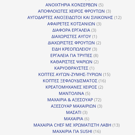
προϊόν
5
ΑΝΟΙΧΤΗΡΙΑ ΚΟΝΣΕΡΒΩΝ
5
προϊόντα
3
ΑΠΟΦΛΟΙΩΤΕΣ ΧΕΙΡΟΣ ΦΡΟΥΤΩΝ
3
προϊόντα
12
ΑΥΓΟΔΑΡΤΕΣ ΑΝΟΞΕΙΔΩΤΟΙ ΚΑΙ ΣΙΛΙΚΟΝΗΣ
12
3
προϊόν
ΑΦΑΙΡΕΤΕΣ ΚΟΤΣΑΝΙΩΝ
3
3
προϊόντα
ΔΙΑΦΟΡΑ ΕΡΓΑΛΕΙΑ
3
προϊόντα
1
ΔΙΑΧΩΡΙΣΤΕΣ ΑΥΓΟΥ
1
προϊόν
2
ΔΙΑΧΩΡΙΣΤΕΣ ΦΡΟΥΤΩΝ
2
3
προϊόντα
ΕΙΔΗ ΚΡΕΟΠΩΛΕΙΟΥ
3
προϊόντα
8
ΕΡΓΑΛΕΙΑ ΓΙΑ ΤΡΥΠΕΣ
8
προϊόντα
2
ΚΑΘΑΡΙΣΤΕΣ ΨΑΡΙΩΝ
2
1
προϊόντα
ΚΑΡΥΟΘΡΑΥΣΤΕΣ
1
προϊόν
15
ΚΟΠΤΕΣ ΑΥΓΩΝ-ΖΥΜΗΣ-ΤΥΡΙΩΝ
15
16
προϊόντα
ΚΟΠΤΕΣ ΞΕΦΛΟΥΔΙΣΜΑΤΟΣ
16
2
προϊόντα
ΚΡΕΑΤΟΜΗΧΑΝΕΣ ΧΕΙΡΟΣ
2
5
προϊόντα
ΜΑΝΤΟΛΙΝΑ
5
προϊόντα
72
ΜΑΧΑΙΡΙΑ & ΑΞΕΣΟΥΑΡ
72
προϊόντα
3
ΑΞΕΣΟΥΑΡ ΜΑΧΑΙΡΙΩΝ
3
3
προϊόντα
ΜΑΣΑΤΙ
3
προϊόντα
6
ΜΑΧΑΙΡΙΑ
6
προϊόντα
13
ΜΑΧΑΙΡΙΑ CHEF ΜΕ ΧΡΩΜΑΤΙΣΤΗ ΛΑΒΗ
13
16
προϊόντ
ΜΑΧΑΙΡΙΑ ΓΙΑ SUSHI
16