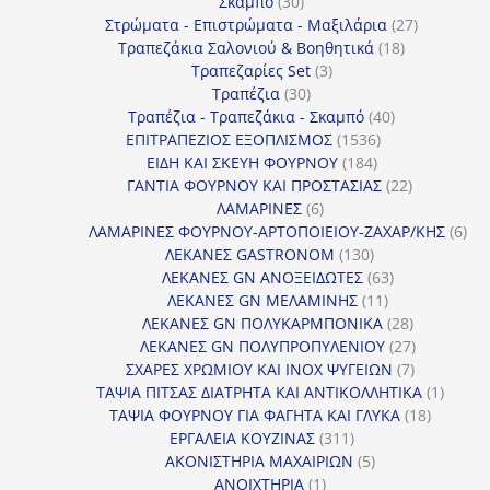
30
προϊόν
Σκαμπό
30
προϊόντα
27
Στρώματα - Επιστρώματα - Μαξιλάρια
27
18
προϊόντα
Τραπεζάκια Σαλονιού & Βοηθητικά
18
3
προϊόντα
Τραπεζαρίες Set
3
30
προϊόντα
Τραπέζια
30
προϊόντα
40
Τραπέζια - Τραπεζάκια - Σκαμπό
40
1536
προϊόντα
ΕΠΙΤΡΑΠΕΖΙΟΣ ΕΞΟΠΛΙΣΜΟΣ
1536
184
προϊόντα
ΕΙΔΗ ΚΑΙ ΣΚΕΥΗ ΦΟΥΡΝΟΥ
184
προϊόντα
22
ΓΑΝΤΙΑ ΦΟΥΡΝΟΥ ΚΑΙ ΠΡΟΣΤΑΣΙΑΣ
22
6
προϊόντα
ΛΑΜΑΡΙΝΕΣ
6
προϊόντα
6
ΛΑΜΑΡΙΝΕΣ ΦΟΥΡΝΟΥ-ΑΡΤΟΠΟΙΕΙΟΥ-ΖΑΧΑΡ/ΚΗΣ
6
130
προ
ΛΕΚΑΝΕΣ GASTRONOM
130
προϊόντα
63
ΛΕΚΑΝΕΣ GN ΑΝΟΞΕΙΔΩΤΕΣ
63
11
προϊόντα
ΛΕΚΑΝΕΣ GN ΜΕΛΑΜΙΝΗΣ
11
προϊόντα
28
ΛΕΚΑΝΕΣ GN ΠΟΛΥΚΑΡΜΠΟΝΙΚΑ
28
προϊόντα
27
ΛΕΚΑΝΕΣ GN ΠΟΛΥΠΡΟΠΥΛΕΝΙΟΥ
27
7
προϊόντα
ΣΧΑΡΕΣ ΧΡΩΜΙΟΥ ΚΑΙ INOX ΨΥΓΕΙΩΝ
7
προϊόντα
1
ΤΑΨΙΑ ΠΙΤΣΑΣ ΔΙΑΤΡΗΤΑ ΚΑΙ ΑΝΤΙΚΟΛΛΗΤΙΚΑ
1
18
προϊόν
ΤΑΨΙΑ ΦΟΥΡΝΟΥ ΓΙΑ ΦΑΓΗΤΑ ΚΑΙ ΓΛΥΚΑ
18
311
προϊόντ
ΕΡΓΑΛΕΙΑ ΚΟΥΖΙΝΑΣ
311
προϊόντα
5
ΑΚΟΝΙΣΤΗΡΙΑ ΜΑΧΑΙΡΙΩΝ
5
1
προϊόντα
ΑΝΟΙΧΤΗΡΙΑ
1