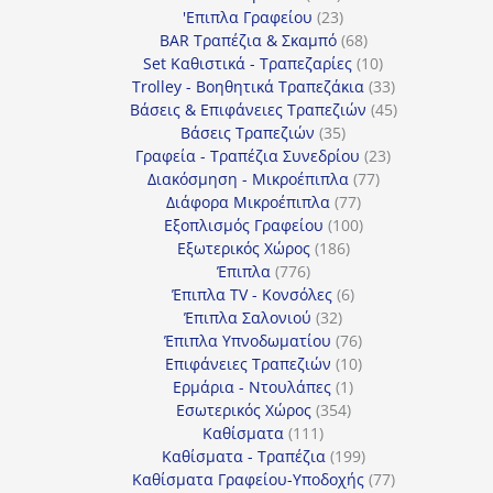
προϊόντα
23
'Επιπλα Γραφείου
23
προϊόντα
68
BAR Τραπέζια & Σκαμπό
68
προϊόντα
10
Set Καθιστικά - Τραπεζαρίες
10
προϊόντα
33
Trolley - Βοηθητικά Τραπεζάκια
33
προϊόντα
45
Βάσεις & Επιφάνειες Τραπεζιών
45
35
προϊόντα
Βάσεις Τραπεζιών
35
προϊόντα
23
Γραφεία - Τραπέζια Συνεδρίου
23
77
προϊόντα
Διακόσμηση - Μικροέπιπλα
77
77
προϊόντα
Διάφορα Μικροέπιπλα
77
προϊόντα
100
Εξοπλισμός Γραφείου
100
186
προϊόντα
Εξωτερικός Χώρος
186
776
προϊόντα
Έπιπλα
776
προϊόντα
6
Έπιπλα TV - Κονσόλες
6
32
προϊόντα
Έπιπλα Σαλονιού
32
προϊόντα
76
Έπιπλα Υπνοδωματίου
76
10
προϊόντα
Επιφάνειες Τραπεζιών
10
1
προϊόντα
Ερμάρια - Ντουλάπες
1
354
προϊόν
Εσωτερικός Χώρος
354
111
προϊόντα
Καθίσματα
111
προϊόντα
199
Καθίσματα - Τραπέζια
199
προϊόντα
77
Καθίσματα Γραφείου-Υποδοχής
77