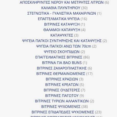
προϊόντα
6
ΑΠΟΣΚΛΗΡΥΝΤΕΣ ΝΕΡΟΥ ΚΑΙ ΜΕΤΡΗΤΕΣ ΛΙΤΡΩΝ
6
30
προϊ
ΚΑΛΑΘΙΑ ΠΛΥΝΤΗΡΙΟΥ
30
προϊόντα
1
ΣΤΕΓΝΩΤΙΚΑ - ΓΥΑΛΙΣΤΙΚΑ ΜΑΧΑΙΡ/ΝΩΝ
1
16
προϊόν
ΕΠΑΓΓΕΛΜΑΤΙΚΑ ΨΥΓΕΙΑ
16
1
προϊόντα
ΒΙΤΡΙΝΕΣ ΚΑΤΑΨΥΞΗ
1
προϊόν
4
ΘΑΛΑΜΟΙ ΚΑΤΑΨΥΞΗ
4
3
προϊόντα
ΚΑΤΑΨΥΚΤΕΣ
3
προϊόντα
2
ΨΥΓΕΙΑ ΠΑΓΚΟΙ ΣΥΝΤΗΡΗΣΗΣ ΚΑΙ ΚΑΤΑΨΥΞΗΣ
2
2
προϊό
ΨΥΓΕΙΑ ΠΑΓΚΟΙ ΑΝΩ ΤΩΝ 70cm
2
2
προϊόντα
ΨΥΓΕΙΟ ΣΚΟΥΠΙΔΙΩΝ
2
προϊόντα
86
ΕΠΑΓΓΕΛΜΑΤΙΚΕΣ ΒΙΤΡΙΝΕΣ
86
1
προϊόντα
ΒΙΤΡΙΝΑ ΓΙΑ BAO BUNS
1
προϊόν
6
ΒΙΤΡΙΝΕΣ ΖΑΧΑΡΟΠΛΑΣΤΙΚΗΣ
6
προϊόντα
17
ΒΙΤΡΙΝΕΣ ΘΕΡΜΑΙΝΟΜΕΝΕΣ
17
3
προϊόντα
ΒΙΤΡΙΝΕΣ ΚΡΑΣΙΩΝ
3
προϊόντα
5
ΒΙΤΡΙΝΕΣ ΚΡΕΑΤΩΝ
5
προϊόντα
7
ΒΙΤΡΙΝΕΣ ΟΥΔΕΤΕΡΕΣ
7
9
προϊόντα
ΒΙΤΡΙΝΕΣ ΠΑΓΩΤΟΥ
9
προϊόντα
2
ΒΙΤΡΙΝΕΣ ΤΥΡΙΩΝ ΑΛΛΑΝΤΙΚΩΝ
2
38
προϊόντα
ΒΙΤΡΙΝΕΣ ΨΥΧΟΜΕΝΕΣ
38
προϊόντα
23
ΒΙΤΡΙΝΕΣ ΕΠΙΔΑΠΕΔΙΕΣ ΨΥΧΟΜΕΝΕΣ
23