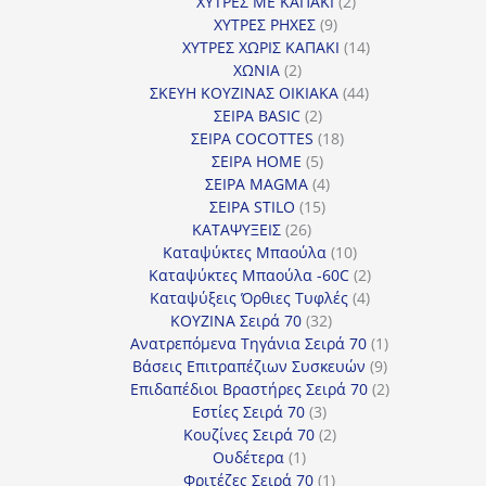
προϊόντα
2
ΧΥΤΡΕΣ ΜΕ ΚΑΠΑΚΙ
2
9
προϊόντα
ΧΥΤΡΕΣ ΡΗΧΕΣ
9
προϊόντα
14
ΧΥΤΡΕΣ ΧΩΡΙΣ ΚΑΠΑΚΙ
14
2
προϊόντα
ΧΩΝΙΑ
2
προϊόντα
44
ΣΚΕΥΗ ΚΟΥΖΙΝΑΣ ΟΙΚΙΑΚΑ
44
2
προϊόντα
ΣΕΙΡΑ BASIC
2
προϊόντα
18
ΣΕΙΡΑ COCOTTES
18
5
προϊόντα
ΣΕΙΡΑ HOME
5
προϊόντα
4
ΣΕΙΡΑ MAGMA
4
15
προϊόντα
ΣΕΙΡΑ STILO
15
26
προϊόντα
ΚΑΤΑΨΥΞΕΙΣ
26
προϊόντα
10
Καταψύκτες Μπαούλα
10
προϊόντα
2
Καταψύκτες Μπαούλα -60C
2
4
προϊόντα
Καταψύξεις Όρθιες Τυφλές
4
32
προϊόντα
ΚΟΥΖΙΝΑ Σειρά 70
32
προϊόντα
1
Ανατρεπόμενα Τηγάνια Σειρά 70
1
9
προϊόν
Βάσεις Επιτραπέζιων Συσκευών
9
προϊόντα
2
Επιδαπέδιοι Βραστήρες Σειρά 70
2
3
προϊόντα
Εστίες Σειρά 70
3
προϊόντα
2
Κουζίνες Σειρά 70
2
1
προϊόντα
Ουδέτερα
1
προϊόν
1
Φριτέζες Σειρά 70
1