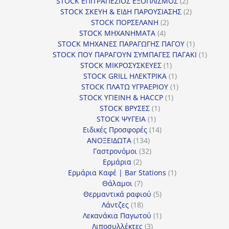
προϊόντα
2
STOCK ΕΠΙΤΡΑΠΕΖΙΟΣ ΕΞΟΠΛΙΣΜΟΣ
2
προϊόντα
2
STOCK ΣΚΕΥΗ & ΕΙΔΗ ΠΑΡΟΥΣΙΑΣΗΣ
2
2
προϊόντα
STOCK ΠΟΡΣΕΛΑΝΗ
2
4
προϊόντα
STOCK ΜΗΧΑΝΗΜΑΤΑ
4
προϊόντα
1
STOCK ΜΗΧΑΝΕΣ ΠΑΡΑΓΩΓΗΣ ΠΑΓΟΥ
1
προϊόν
1
STOCK ΠΟΥ ΠΑΡΑΓΟΥΝ ΣΥΜΠΑΓΕΣ ΠΑΓΑΚΙ
1
1
προϊόν
STOCK ΜΙΚΡΟΣΥΣΚΕΥΕΣ
1
προϊόν
1
STOCK GRILL ΗΛΕΚΤΡΙΚΑ
1
προϊόν
1
STOCK ΠΛΑΤΩ ΥΓΡΑΕΡΙΟΥ
1
1
προϊόν
STOCK ΥΓΙΕΙΝΗ & HACCP
1
1
προϊόν
STOCK ΒΡΥΣΕΣ
1
1
προϊόν
STOCK ΨΥΓΕΙΑ
1
προϊόν
14
Ειδικές Προσφορές
14
134
προϊόντα
ΑΝΟΞΕΙΔΩΤΑ
134
προϊόντα
32
Γαστρονόμοι
32
2
προϊόντα
Ερμάρια
2
προϊόντα
1
Ερμάρια Καφέ | Bar Stations
1
7
προϊόν
Θάλαμοι
7
προϊόντα
5
Θερμαντικά ραφιού
5
18
προϊόντα
Λάντζες
18
προϊόντα
1
Λεκανάκια Παγωτού
1
3
προϊόν
Λιποσυλλέκτες
3