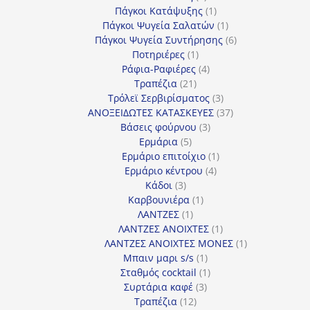
προϊόντα
1
Πάγκοι Κατάψυξης
1
προϊόν
1
Πάγκοι Ψυγεία Σαλατών
1
προϊόν
6
Πάγκοι Ψυγεία Συντήρησης
6
1
προϊόντα
Ποτηριέρες
1
προϊόν
4
Ράφια-Ραφιέρες
4
21
προϊόντα
Τραπέζια
21
προϊόντα
3
Τρόλεϊ Σερβιρίσματος
3
προϊόντα
37
ΑΝΟΞΕΙΔΩΤΕΣ ΚΑΤΑΣΚΕΥΕΣ
37
3
προϊόντα
Βάσεις φούρνου
3
5
προϊόντα
Ερμάρια
5
προϊόντα
1
Ερμάριο επιτοίχιο
1
4
προϊόν
Ερμάριο κέντρου
4
3
προϊόντα
Κάδοι
3
προϊόντα
1
Καρβουνιέρα
1
1
προϊόν
ΛΑΝΤΖΕΣ
1
προϊόν
1
ΛΑΝΤΖΕΣ ΑΝΟΙΧΤΕΣ
1
προϊόν
1
ΛΑΝΤΖΕΣ ΑΝΟΙΧΤΕΣ ΜΟΝΕΣ
1
1
προϊόν
Μπαιν μαρι s/s
1
προϊόν
1
Σταθμός cocktail
1
3
προϊόν
Συρτάρια καφέ
3
12
προϊόντα
Τραπέζια
12