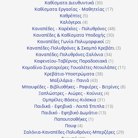
30
προϊόντα
Καθίσματα Διευθυντικά
30
προϊόντα
17
Καθίσματα Εργασίας - Μαθητείας
17
5
προϊόντα
Καθρέπτες
5
4
προϊόντα
Καλόγεροι
4
προϊόντα
48
Καναπέδες - Καρέκλες - Πολυθρόνες
48
30
προϊόντα
Καναπέδες & Καθίσματα Υποδοχής
30
2
προϊόντα
Καναπέδες Γωνία-Πολυμορφικοί
2
προϊόντα
3
Καναπέδες-Πολυθρόνες & Σκαμπό Κρεβάτι
3
34
προϊόντ
Καναπέδες-Πολυθρόνες-Σαλόνια
34
προϊόντα
1
Καφενείου-Ταβέρνας Παραδοσιακά
1
προϊόν
11
Κομοδίνα-Συρταριέρες-Τουαλέτες-Ντουλάπες
11
38
προϊόν
Κρεβάτια-Υποστρώματα
38
43
προϊόντα
Μαξιλάρια - Πανιά
43
προϊόντα
8
Μπουφέδες - Βιβλιοθήκες - Ραφιέρες - Βιτρίνες
8
4
προϊό
Ξαπλώστρες - Αιώρες - Κούνιες
4
31
προϊόντα
Ομπρέλες-Βάσεις-Κιόσκια
31
προϊόντα
13
Παιδικά - Εφηβικά - Λοιπά Έπιπλα
13
13
προϊόντα
Παιδικό - Εφηβικό Δωμάτιο
13
1
προϊόντα
Παπουτσοθήκες
1
4
προϊόν
Πουφ
4
προϊόντα
29
Σαλόνια-Καναπέδες-Πολυθρόνες-Μπερζέρες
29