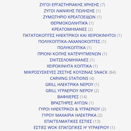
προϊόντα
7
ΖΥΓΟΙ ΕΡΓΑΣΤΗΡΙΑΚΗΣ ΧΡΗΣΗΣ
7
1
προϊόντα
ΖΥΓΟΙ ΛΙΑΝΙΚΗΣ ΠΩΛΗΣΗΣ
1
προϊόν
1
ΖΥΜΩΤΗΡΙΟ ΚΡΕΑΤΟΕΙΔΩΝ
1
1
προϊόν
ΘΕΡΜΟΚΟΛΛΗΤΙΚΆ
1
2
προϊόν
ΚΡΕΑΤΟΜΗΧΑΝΕΣ
2
προϊόντα
1
ΠΑΤΑΤΟΚΟΠΤΕΣ ΗΛΕΚΤΡΙΚΟΙ ΚΑΙ ΧΕΙΡΟΚΙΝΗΤΟΙ
1
1
προϊ
ΠΟΛΥΚΟΠΤΙΚΑ-ΛΑΧΑΝΟΚΟΠΤΕΣ
1
1
προϊόν
ΠΟΛΥΚΟΠΤΙΚΑ
1
προϊόν
1
ΠΡΙΟΝΙ ΚΟΠΗΣ ΚΑΤΕΨΥΓΜΕΝΩΝ
1
1
προϊόν
ΣΝΙΤΣΕΛΟΜΗΧΑΝΕΣ
1
προϊόν
1
ΧΕΙΡΟΚΙΝΗΤΑ ΚΟΠΤΙΚΑ
1
προϊόν
84
ΜΙΚΡΟΣΥΣΚΕΥΕΣ ΖΕΣΤΗΣ ΚΟΥΖΙΝΑΣ SNACK
84
4
προϊόντ
CARVING STATIONS
4
προϊόντα
1
GRILL ΗΛΕΚΤΡΙΚΑ ΝΕΡΟΥ
1
2
προϊόν
GRILL ΥΓΡΑΕΡΙΟΥ ΝΕΡΟΥ
2
14
προϊόντα
ΒΑΦΛΙΕΡΕΣ
14
προϊόντα
1
ΒΡΑΣΤΗΡΕΣ ΑΥΓΩΝ
1
προϊόν
2
ΓΥΡΟΙ ΗΛΕΚΤΡΙΚΟΙ & ΥΓΡΑΕΡΙΟΥ
2
2
προϊόντα
ΓΥΡΟΥ ΜΑΧΑΙΡΙΑ ΗΛΕΚΤΡΙΚΑ
2
13
προϊόντα
ΕΠΑΓΓΕΛΜΑΤΙΚΕΣ ΕΣΤΙΕΣ
13
προϊόντα
1
ΕΣΤΙΕΣ WOK ΕΠΑΓΩΓΙΚΕΣ Η' ΥΓΡΑΕΡΙΟΥ
1