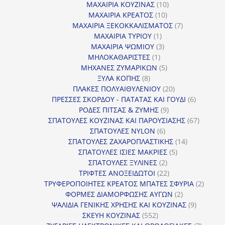
προϊόντα
10
ΜΑΧΑΙΡΙΑ ΚΟΥΖΙΝΑΣ
10
10
προϊόντα
ΜΑΧΑΙΡΙΑ ΚΡΕΑΤΟΣ
10
προϊόντα
7
ΜΑΧΑΙΡΙΑ ΞΕΚΟΚΚΑΛΙΣΜΑΤΟΣ
7
1
προϊόντα
ΜΑΧΑΙΡΙΑ ΤΥΡΙΟΥ
1
προϊόν
3
ΜΑΧΑΙΡΙΑ ΨΩΜΙΟΥ
3
1
προϊόντα
ΜΗΛΟΚΑΘΑΡΙΣΤΕΣ
1
προϊόν
5
ΜΗΧΑΝΕΣ ΖΥΜΑΡΙΚΩΝ
5
8
προϊόντα
ΞΥΛΑ ΚΟΠΗΣ
8
προϊόντα
20
ΠΛΑΚΕΣ ΠΟΛΥΑΙΘΥΛΕΝΙΟΥ
20
προϊόντα
6
ΠΡΕΣΣΕΣ ΣΚΟΡΔΟΥ - ΠΑΤΑΤΑΣ ΚΑΙ ΓΟΥΔΙ
6
9
προϊόντα
ΡΟΔΕΣ ΠΙΤΣΑΣ & ΖΥΜΗΣ
9
προϊόντα
67
ΣΠΑΤΟΥΛΕΣ ΚΟΥΖΙΝΑΣ ΚΑΙ ΠΑΡΟΥΣΙΑΣΗΣ
67
6
προϊόντ
ΣΠΑΤΟΥΛΕΣ NYLON
6
προϊόντα
14
ΣΠΑΤΟΥΛΕΣ ΖΑΧΑΡΟΠΛΑΣΤΙΚΗΣ
14
5
προϊόντα
ΣΠΑΤΟΥΛΕΣ ΙΣΙΕΣ ΜΑΚΡΙΕΣ
5
2
προϊόντα
ΣΠΑΤΟΥΛΕΣ ΞΥΛΙΝΕΣ
2
προϊόντα
22
ΤΡΙΦΤΕΣ ΑΝΟΞΕΙΔΩΤΟΙ
22
προϊόντα
2
ΤΡΥΦΕΡΟΠΟΙΗΤΕΣ ΚΡΕΑΤΟΣ ΜΠΑΤΕΣ ΣΦΥΡΙΑ
2
2
προϊόν
ΦΟΡΜΕΣ ΔΙΑΜΟΡΦΩΣΗΣ ΑΥΓΩΝ
2
προϊόντα
9
ΨΑΛΙΔΙΑ ΓΕΝΙΚΗΣ ΧΡΗΣΗΣ ΚΑΙ ΚΟΥΖΙΝΑΣ
9
552
προϊόντα
ΣΚΕΥΗ ΚΟΥΖΙΝΑΣ
552