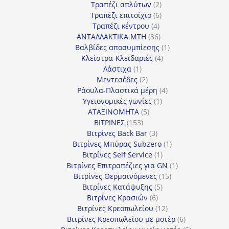
προϊόντα
2
Τραπέζι απλύτων
2
προϊόντα
6
Τραπέζι επιτοίχιο
6
4
προϊόντα
Τραπέζι κέντρου
4
προϊόντα
36
ΑΝΤΑΛΛΑΚΤΙΚΑ MTH
36
προϊόντα
1
Βαλβίδες αποσυμπίεσης
1
4
προϊόν
Κλείστρα-Κλειδαριές
4
1
προϊόντα
Λάστιχα
1
προϊόν
2
Μεντεσέδες
2
προϊόντα
4
Ράουλα-Πλαστικά μέρη
4
1
προϊόντα
Υγειονομικές γωνίες
1
5
προϊόν
ΑΤΑΞΙΝΟΜΗΤΑ
5
153
προϊόντα
ΒΙΤΡΙΝΕΣ
153
προϊόντα
3
Βιτρίνες Back Bar
3
προϊόντα
1
Βιτρίνες Mπύρας Subzero
1
1
προϊόν
Βιτρίνες Self Service
1
προϊόν
1
Βιτρίνες Επιτραπέζιες για GN
1
15
προϊόν
Βιτρίνες Θερμαινόμενες
15
5
προϊόντα
Βιτρίνες Κατάψυξης
5
6
προϊόντα
Βιτρίνες Κρασιών
6
προϊόντα
12
Βιτρίνες Κρεοπωλείου
12
προϊόντα
6
Βιτρίνες Κρεοπωλείου με μοτέρ
6