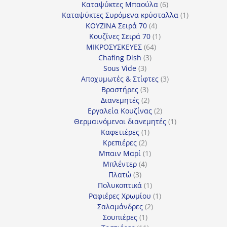
προϊόντα
6
Καταψύκτες Μπαούλα
6
προϊόντα
1
Καταψύκτες Συρόμενα κρύσταλλα
1
4
προϊόν
ΚΟΥΖΙΝΑ Σειρά 70
4
προϊόντα
1
Κουζίνες Σειρά 70
1
64
προϊόν
ΜΙΚΡΟΣΥΣΚΕΥΕΣ
64
3
προϊόντα
Chafing Dish
3
3
προϊόντα
Sous Vide
3
προϊόντα
3
Αποχυμωτές & Στίφτες
3
3
προϊόντα
Βραστήρες
3
προϊόντα
2
Διανεμητές
2
προϊόντα
2
Εργαλεία Κουζίνας
2
προϊόντα
1
Θερμαινόμενοι διανεμητές
1
1
προϊόν
Καφετιέρες
1
2
προϊόν
Κρεπιέρες
2
προϊόντα
1
Μπαιν Μαρί
1
4
προϊόν
Μπλέντερ
4
3
προϊόντα
Πλατώ
3
προϊόντα
1
Πολυκοπτικά
1
προϊόν
1
Ραφιέρες Χρωμίου
1
2
προϊόν
Σαλαμάνδρες
2
1
προϊόντα
Σουπιέρες
1