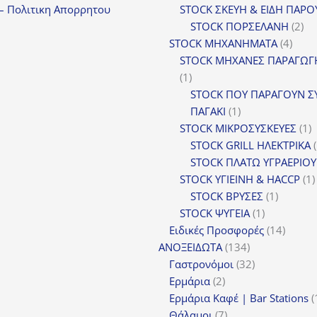
– Πολιτικη Απορρητου
STOCK ΣΚΕΥΗ & ΕΙΔΗ ΠΑΡΟ
2
STOCK ΠΟΡΣΕΛΑΝΗ
2
4
πρ
STOCK ΜΗΧΑΝΗΜΑΤΑ
4
προϊ
STOCK ΜΗΧΑΝΕΣ ΠΑΡΑΓΩΓ
1
1
προϊόν
STOCK ΠΟΥ ΠΑΡΑΓΟΥΝ Σ
1
ΠΑΓΑΚΙ
1
προϊόν
1
STOCK ΜΙΚΡΟΣΥΣΚΕΥΕΣ
1
π
STOCK GRILL ΗΛΕΚΤΡΙΚΑ
STOCK ΠΛΑΤΩ ΥΓΡΑΕΡΙΟΥ
STOCK ΥΓΙΕΙΝΗ & HACCP
1
1
STOCK ΒΡΥΣΕΣ
1
1
προϊόν
STOCK ΨΥΓΕΙΑ
1
προϊόν
14
Ειδικές Προσφορές
14
134
προϊόν
ΑΝΟΞΕΙΔΩΤΑ
134
προϊόντα
32
Γαστρονόμοι
32
2
προϊόντα
Ερμάρια
2
προϊόντα
Ερμάρια Καφέ | Bar Stations
7
Θάλαμοι
7