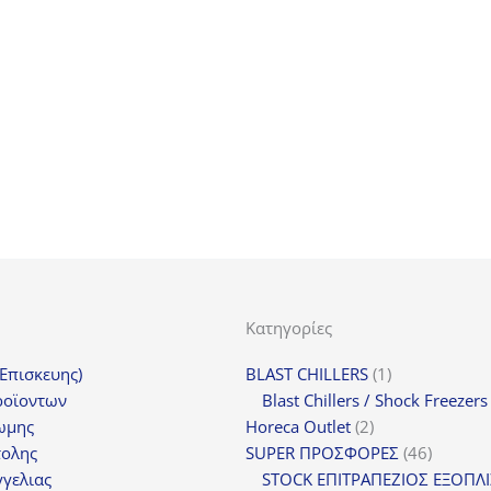
was:
τιμή
8,80€.
είναι:
6,60€.
Κατηγορίες
1
(Επισκευης)
BLAST CHILLERS
1
προϊόν
ροϊοντων
Blast Chillers / Shock Freezers
2
ωμης
Horeca Outlet
2
προϊόντα
46
τολης
SUPER ΠΡΟΣΦΟΡΕΣ
46
προϊόντ
γελιας
STOCK ΕΠΙΤΡΑΠΕΖΙΟΣ ΕΞΟΠΛ