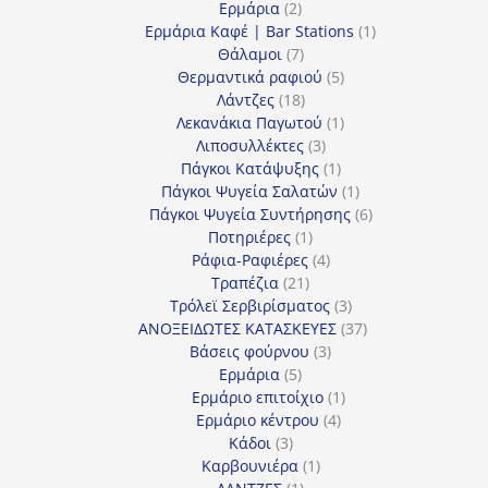
2
προϊόντα
Ερμάρια
2
προϊόντα
1
Ερμάρια Καφέ | Bar Stations
1
7
προϊόν
Θάλαμοι
7
προϊόντα
5
Θερμαντικά ραφιού
5
18
προϊόντα
Λάντζες
18
προϊόντα
1
Λεκανάκια Παγωτού
1
3
προϊόν
Λιποσυλλέκτες
3
προϊόντα
1
Πάγκοι Κατάψυξης
1
προϊόν
1
Πάγκοι Ψυγεία Σαλατών
1
προϊόν
6
Πάγκοι Ψυγεία Συντήρησης
6
1
προϊόντα
Ποτηριέρες
1
προϊόν
4
Ράφια-Ραφιέρες
4
21
προϊόντα
Τραπέζια
21
προϊόντα
3
Τρόλεϊ Σερβιρίσματος
3
προϊόντα
37
ΑΝΟΞΕΙΔΩΤΕΣ ΚΑΤΑΣΚΕΥΕΣ
37
3
προϊόντα
Βάσεις φούρνου
3
5
προϊόντα
Ερμάρια
5
προϊόντα
1
Ερμάριο επιτοίχιο
1
4
προϊόν
Ερμάριο κέντρου
4
3
προϊόντα
Κάδοι
3
προϊόντα
1
Καρβουνιέρα
1
1
προϊόν