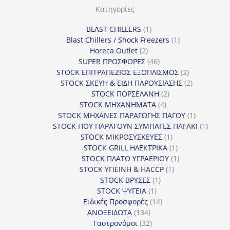
ρ
Κατηγορίες
ί
1
BLAST CHILLERS
1
α
προϊόν
1
Blast Chillers / Shock Freezers
1
2
προϊόν
Horeca Outlet
2
προϊόντα
46
SUPER ΠΡΟΣΦΟΡΕΣ
46
προϊόντα
2
STOCK ΕΠΙΤΡΑΠΕΖΙΟΣ ΕΞΟΠΛΙΣΜΟΣ
2
προϊόντα
2
STOCK ΣΚΕΥΗ & ΕΙΔΗ ΠΑΡΟΥΣΙΑΣΗΣ
2
2
προϊόντα
STOCK ΠΟΡΣΕΛΑΝΗ
2
4
προϊόντα
STOCK ΜΗΧΑΝΗΜΑΤΑ
4
προϊόντα
1
STOCK ΜΗΧΑΝΕΣ ΠΑΡΑΓΩΓΗΣ ΠΑΓΟΥ
1
προϊόν
1
STOCK ΠΟΥ ΠΑΡΑΓΟΥΝ ΣΥΜΠΑΓΕΣ ΠΑΓΑΚΙ
1
1
προϊόν
STOCK ΜΙΚΡΟΣΥΣΚΕΥΕΣ
1
προϊόν
1
STOCK GRILL ΗΛΕΚΤΡΙΚΑ
1
προϊόν
1
STOCK ΠΛΑΤΩ ΥΓΡΑΕΡΙΟΥ
1
1
προϊόν
STOCK ΥΓΙΕΙΝΗ & HACCP
1
1
προϊόν
STOCK ΒΡΥΣΕΣ
1
1
προϊόν
STOCK ΨΥΓΕΙΑ
1
προϊόν
14
Ειδικές Προσφορές
14
134
προϊόντα
ΑΝΟΞΕΙΔΩΤΑ
134
προϊόντα
32
Γαστρονόμοι
32