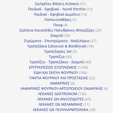
31
προϊόντα
Ομπρέλες-Βάσεις-Κιόσκια
31
προϊόντα
13
Παιδικά - Εφηβικά - Λοιπά Έπιπλα
13
13
προϊόντα
Παιδικό - Εφηβικό Δωμάτιο
13
1
προϊόντα
Παπουτσοθήκες
1
4
προϊόν
Πουφ
4
προϊόντα
29
Σαλόνια-Καναπέδες-Πολυθρόνες-Μπερζέρες
29
30
προϊόν
Σκαμπό
30
προϊόντα
27
Στρώματα - Επιστρώματα - Μαξιλάρια
27
18
προϊόντα
Τραπεζάκια Σαλονιού & Βοηθητικά
18
3
προϊόντα
Τραπεζαρίες Set
3
30
προϊόντα
Τραπέζια
30
προϊόντα
40
Τραπέζια - Τραπεζάκια - Σκαμπό
40
1536
προϊόντα
ΕΠΙΤΡΑΠΕΖΙΟΣ ΕΞΟΠΛΙΣΜΟΣ
1536
184
προϊόντα
ΕΙΔΗ ΚΑΙ ΣΚΕΥΗ ΦΟΥΡΝΟΥ
184
προϊόντα
22
ΓΑΝΤΙΑ ΦΟΥΡΝΟΥ ΚΑΙ ΠΡΟΣΤΑΣΙΑΣ
22
6
προϊόντα
ΛΑΜΑΡΙΝΕΣ
6
προϊόντα
6
ΛΑΜΑΡΙΝΕΣ ΦΟΥΡΝΟΥ-ΑΡΤΟΠΟΙΕΙΟΥ-ΖΑΧΑΡ/ΚΗΣ
6
130
προ
ΛΕΚΑΝΕΣ GASTRONOM
130
προϊόντα
63
ΛΕΚΑΝΕΣ GN ΑΝΟΞΕΙΔΩΤΕΣ
63
11
προϊόντα
ΛΕΚΑΝΕΣ GN ΜΕΛΑΜΙΝΗΣ
11
προϊόντα
28
ΛΕΚΑΝΕΣ GN ΠΟΛΥΚΑΡΜΠΟΝΙΚΑ
28