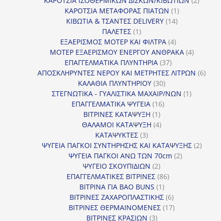
ΚΑΡΟΤΣΙΑ ΙΣΟΘΕΡΜΙΚΩΝ ΔΙΣΚΩΝ/ΚΙΒΩΤΙΩΝ
2
1
προϊόν
ΚΑΡΟΤΣΙΑ ΜΕΤΑΦΟΡΑΣ ΠΙΑΤΩΝ
1
14
προϊόν
ΚΙΒΩΤΙΑ & ΤΣΑΝΤΕΣ DELIVERY
14
1
προϊόντα
ΠΑΛΕΤΕΣ
1
προϊόν
4
ΕΞΑΕΡΙΣΜΟΣ ΜΟΤΕΡ ΚΑΙ ΦΙΛΤΡΑ
4
προϊόντα
4
ΜΟΤΕΡ ΕΞΑΕΡΙΣΜΟΥ ΕΝΕΡΓΟΥ ΑΝΘΡΑΚΑ
4
37
προϊόντ
ΕΠΑΓΓΕΛΜΑΤΙΚΑ ΠΛΥΝΤΗΡΙΑ
37
προϊόντα
6
ΑΠΟΣΚΛΗΡΥΝΤΕΣ ΝΕΡΟΥ ΚΑΙ ΜΕΤΡΗΤΕΣ ΛΙΤΡΩΝ
6
30
προϊ
ΚΑΛΑΘΙΑ ΠΛΥΝΤΗΡΙΟΥ
30
προϊόντα
1
ΣΤΕΓΝΩΤΙΚΑ - ΓΥΑΛΙΣΤΙΚΑ ΜΑΧΑΙΡ/ΝΩΝ
1
16
προϊόν
ΕΠΑΓΓΕΛΜΑΤΙΚΑ ΨΥΓΕΙΑ
16
1
προϊόντα
ΒΙΤΡΙΝΕΣ ΚΑΤΑΨΥΞΗ
1
προϊόν
4
ΘΑΛΑΜΟΙ ΚΑΤΑΨΥΞΗ
4
3
προϊόντα
ΚΑΤΑΨΥΚΤΕΣ
3
προϊόντα
2
ΨΥΓΕΙΑ ΠΑΓΚΟΙ ΣΥΝΤΗΡΗΣΗΣ ΚΑΙ ΚΑΤΑΨΥΞΗΣ
2
2
προϊό
ΨΥΓΕΙΑ ΠΑΓΚΟΙ ΑΝΩ ΤΩΝ 70cm
2
2
προϊόντα
ΨΥΓΕΙΟ ΣΚΟΥΠΙΔΙΩΝ
2
προϊόντα
86
ΕΠΑΓΓΕΛΜΑΤΙΚΕΣ ΒΙΤΡΙΝΕΣ
86
1
προϊόντα
ΒΙΤΡΙΝΑ ΓΙΑ BAO BUNS
1
προϊόν
6
ΒΙΤΡΙΝΕΣ ΖΑΧΑΡΟΠΛΑΣΤΙΚΗΣ
6
προϊόντα
17
ΒΙΤΡΙΝΕΣ ΘΕΡΜΑΙΝΟΜΕΝΕΣ
17
3
προϊόντα
ΒΙΤΡΙΝΕΣ ΚΡΑΣΙΩΝ
3