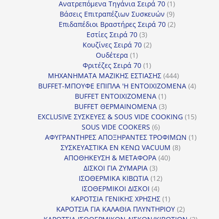
προϊόντα
1
Ανατρεπόμενα Τηγάνια Σειρά 70
1
9
προϊόν
Βάσεις Επιτραπέζιων Συσκευών
9
προϊόντα
2
Επιδαπέδιοι Βραστήρες Σειρά 70
2
3
προϊόντα
Εστίες Σειρά 70
3
προϊόντα
2
Κουζίνες Σειρά 70
2
1
προϊόντα
Ουδέτερα
1
προϊόν
1
Φριτέζες Σειρά 70
1
προϊόν
444
ΜΗΧΑΝΗΜΑΤΑ ΜΑΖΙΚΗΣ ΕΣΤΙΑΣΗΣ
444
προϊόντα
4
BUFFET-ΜΠΟΥΦΕ ΕΠΙΠΛΑ 'Η ΕΝΤΟΙΧΙΖΟΜΕΝΑ
4
1
προϊόν
BUFFET ΕΝΤΟΙΧΙΖΟΜΕΝΑ
1
προϊόν
3
BUFFET ΘΕΡΜΑΙΝΟΜΕΝΑ
3
προϊόντα
15
EXCLUSIVE ΣΥΣΚΕΥΕΣ & SOUS VIDE COOKING
15
6
προϊόν
SOUS VIDE COOKERS
6
προϊόντα
1
ΑΦΥΓΡΑΝΤΗΡΕΣ ΑΠΟΞΗΡΑΝΤΕΣ ΤΡΟΦΙΜΩΝ
1
8
προϊόν
ΣΥΣΚΕΥΑΣΤΙΚΑ ΕΝ ΚΕΝΩ VACUUM
8
40
προϊόντα
ΑΠΟΘΗΚΕΥΣΗ & ΜΕΤΑΦΟΡΑ
40
3
προϊόντα
ΔΙΣΚΟΙ ΓΙΑ ΖΥΜΑΡΙΑ
3
προϊόντα
12
ΙΣΟΘΕΡΜΙΚΑ ΚΙΒΩΤΙΑ
12
4
προϊόντα
ΙΣΟΘΕΡΜΙΚΟΙ ΔΙΣΚΟΙ
4
προϊόντα
1
ΚΑΡΟΤΣΙΑ ΓΕΝΙΚΗΣ ΧΡΗΣΗΣ
1
προϊόν
2
ΚΑΡΟΤΣΙΑ ΓΙΑ ΚΑΛΑΘΙΑ ΠΛΥΝΤΗΡΙΟΥ
2
προϊόντα
2