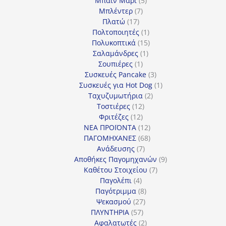
Μπαιν Μαρί
5
7
προϊόντα
Μπλέντερ
7
17
προϊόντα
Πλατώ
17
προϊόντα
1
Πολτοποιητές
1
προϊόν
15
Πολυκοπτικά
15
1
προϊόντα
Σαλαμάνδρες
1
1
προϊόν
Σουπιέρες
1
προϊόν
3
Συσκευές Pancake
3
προϊόντα
1
Συσκευές για Hot Dog
1
2
προϊόν
Ταχυζυμωτήρια
2
12
προϊόντα
Τοστιέρες
12
12
προϊόντα
Φριτέζες
12
προϊόντα
12
ΝΕΑ ΠΡΟΪΟΝΤΑ
12
προϊόντα
68
ΠΑΓΟΜΗΧΑΝΕΣ
68
7
προϊόντα
Ανάδευσης
7
προϊόντα
9
Αποθήκες Παγομηχανών
9
7
προϊόντα
Καθέτου Στοιχείου
7
4
προϊόντα
Παγολέπι
4
προϊόντα
8
Παγότριμμα
8
27
προϊόντα
Ψεκασμού
27
57
προϊόντα
ΠΛΥΝΤΗΡΙΑ
57
προϊόντα
2
Αφαλατωτές
2