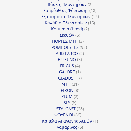
προϊόντα
2
Βάσεις Πλυντηρίων
2
προϊόντα
18
Εμπρόσθιας Φόρτωσης
18
προϊόντα
12
Εξαρτήματα Πλυντηρίων
12
15
προϊόντα
Καλάθια Πλυντηρίων
15
2
προϊόντα
Καμπάνα (Hood)
2
5
προϊόντα
Σκευών
5
προϊόντα
3
ΠΟΡΤΕΣ MTH
3
προϊόντα
92
ΠΡΟΜΗΘΕΥΤΕΣ
92
2
προϊόντα
ARISTARCO
2
3
προϊόντα
EFFEUNO
3
4
προϊόντα
FRIGUS
4
προϊόντα
1
GALORE
1
προϊόν
17
GIADOS
17
21
προϊόντα
MTH
21
προϊόντα
8
PIRON
8
2
προϊόντα
PLUM
2
6
προϊόντα
SLS
6
προϊόντα
28
STALGAST
28
66
προϊόντα
ΦΟΥΡΝΟΙ
66
προϊόντα
1
Καπέλα Απαγωγής Ατμών
1
5
προϊόν
Λαμαρίνες
5