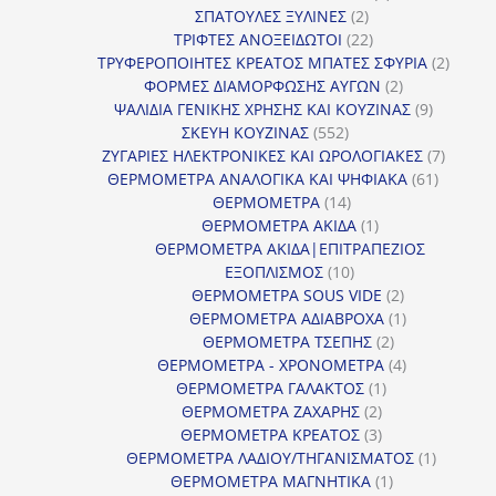
2
προϊόντα
ΣΠΑΤΟΥΛΕΣ ΞΥΛΙΝΕΣ
2
προϊόντα
22
ΤΡΙΦΤΕΣ ΑΝΟΞΕΙΔΩΤΟΙ
22
προϊόντα
2
ΤΡΥΦΕΡΟΠΟΙΗΤΕΣ ΚΡΕΑΤΟΣ ΜΠΑΤΕΣ ΣΦΥΡΙΑ
2
2
προϊόν
ΦΟΡΜΕΣ ΔΙΑΜΟΡΦΩΣΗΣ ΑΥΓΩΝ
2
προϊόντα
9
ΨΑΛΙΔΙΑ ΓΕΝΙΚΗΣ ΧΡΗΣΗΣ ΚΑΙ ΚΟΥΖΙΝΑΣ
9
552
προϊόντα
ΣΚΕΥΗ ΚΟΥΖΙΝΑΣ
552
προϊόντα
7
ΖΥΓΑΡΙΕΣ ΗΛΕΚΤΡΟΝΙΚΕΣ ΚΑΙ ΩΡΟΛΟΓΙΑΚΕΣ
7
61
προϊόν
ΘΕΡΜΟΜΕΤΡΑ ΑΝΑΛΟΓΙΚΑ ΚΑΙ ΨΗΦΙΑΚΑ
61
14
προϊόντ
ΘΕΡΜΟΜΕΤΡΑ
14
προϊόντα
1
ΘΕΡΜΟΜΕΤΡΑ ΑΚΙΔΑ
1
προϊόν
ΘΕΡΜΟΜΕΤΡΑ ΑΚΙΔΑ|ΕΠΙΤΡΑΠΕΖΙΟΣ
10
ΕΞΟΠΛΙΣΜΟΣ
10
προϊόντα
2
ΘΕΡΜΟΜΕΤΡΑ SOUS VIDE
2
προϊόντα
1
ΘΕΡΜΟΜΕΤΡΑ ΑΔΙΑΒΡΟΧΑ
1
2
προϊόν
ΘΕΡΜΟΜΕΤΡΑ ΤΣΕΠΗΣ
2
προϊόντα
4
ΘΕΡΜΟΜΕΤΡΑ - ΧΡΟΝΟΜΕΤΡΑ
4
1
προϊόντα
ΘΕΡΜΟΜΕΤΡΑ ΓΑΛΑΚΤΟΣ
1
2
προϊόν
ΘΕΡΜΟΜΕΤΡΑ ΖΑΧΑΡΗΣ
2
προϊόντα
3
ΘΕΡΜΟΜΕΤΡΑ ΚΡΕΑΤΟΣ
3
προϊόντα
1
ΘΕΡΜΟΜΕΤΡΑ ΛΑΔΙΟΥ/ΤΗΓΑΝΙΣΜΑΤΟΣ
1
1
προϊόν
ΘΕΡΜΟΜΕΤΡΑ ΜΑΓΝΗΤΙΚΑ
1