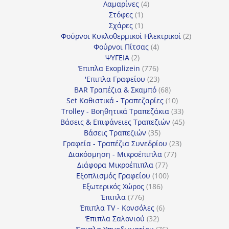
4
προϊόντα
Λαμαρίνες
4
1
προϊόντα
Στόφες
1
προϊόν
1
Σχάρες
1
προϊόν
2
Φούρνοι Κυκλοθερμικοί Ηλεκτρικοί
2
4
προϊόντα
Φούρνοι Πίτσας
4
2
προϊόντα
ΨΥΓΕΙΑ
2
προϊόντα
776
Έπιπλα Exoplizein
776
προϊόντα
23
'Επιπλα Γραφείου
23
προϊόντα
68
BAR Τραπέζια & Σκαμπό
68
προϊόντα
10
Set Καθιστικά - Τραπεζαρίες
10
προϊόντα
33
Trolley - Βοηθητικά Τραπεζάκια
33
προϊόντα
45
Βάσεις & Επιφάνειες Τραπεζιών
45
35
προϊόντα
Βάσεις Τραπεζιών
35
προϊόντα
23
Γραφεία - Τραπέζια Συνεδρίου
23
77
προϊόντα
Διακόσμηση - Μικροέπιπλα
77
77
προϊόντα
Διάφορα Μικροέπιπλα
77
προϊόντα
100
Εξοπλισμός Γραφείου
100
186
προϊόντα
Εξωτερικός Χώρος
186
776
προϊόντα
Έπιπλα
776
προϊόντα
6
Έπιπλα TV - Κονσόλες
6
32
προϊόντα
Έπιπλα Σαλονιού
32
προϊόντα
76