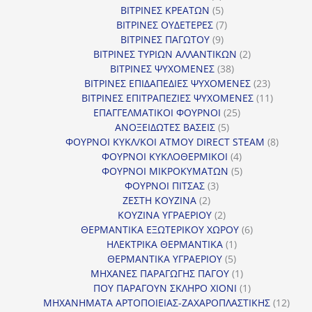
προϊόντα
5
ΒΙΤΡΙΝΕΣ ΚΡΕΑΤΩΝ
5
προϊόντα
7
ΒΙΤΡΙΝΕΣ ΟΥΔΕΤΕΡΕΣ
7
9
προϊόντα
ΒΙΤΡΙΝΕΣ ΠΑΓΩΤΟΥ
9
προϊόντα
2
ΒΙΤΡΙΝΕΣ ΤΥΡΙΩΝ ΑΛΛΑΝΤΙΚΩΝ
2
38
προϊόντα
ΒΙΤΡΙΝΕΣ ΨΥΧΟΜΕΝΕΣ
38
προϊόντα
23
ΒΙΤΡΙΝΕΣ ΕΠΙΔΑΠΕΔΙΕΣ ΨΥΧΟΜΕΝΕΣ
23
προϊόντα
11
ΒΙΤΡΙΝΕΣ ΕΠΙΤΡΑΠΕΖΙΕΣ ΨΥΧΟΜΕΝΕΣ
11
25
προϊόντ
ΕΠΑΓΓΕΛΜΑΤΙΚΟΙ ΦΟΥΡΝΟΙ
25
5
προϊόντα
ΑΝΟΞΕΙΔΩΤΕΣ ΒΑΣΕΙΣ
5
προϊόντα
8
ΦΟΥΡΝΟΙ ΚΥΚΛ/ΚΟΙ ΑΤΜΟΥ DIRECT STEAM
8
4
προϊόν
ΦΟΥΡΝΟΙ ΚΥΚΛΟΘΕΡΜΙΚΟΙ
4
προϊόντα
5
ΦΟΥΡΝΟΙ ΜΙΚΡΟΚΥΜΑΤΩΝ
5
3
προϊόντα
ΦΟΥΡΝΟΙ ΠΙΤΣΑΣ
3
2
προϊόντα
ΖΕΣΤΗ ΚΟΥΖΙΝΑ
2
προϊόντα
2
ΚΟΥΖΙΝΑ ΥΓΡΑΕΡΙΟΥ
2
προϊόντα
6
ΘΕΡΜΑΝΤΙΚΑ ΕΞΩΤΕΡΙΚΟΥ ΧΩΡΟΥ
6
1
προϊόντα
ΗΛΕΚΤΡΙΚΑ ΘΕΡΜΑΝΤΙΚΑ
1
5
προϊόν
ΘΕΡΜΑΝΤΙΚΑ ΥΓΡΑΕΡΙΟΥ
5
προϊόντα
1
ΜΗΧΑΝΕΣ ΠΑΡΑΓΩΓΗΣ ΠΑΓΟΥ
1
προϊόν
1
ΠΟΥ ΠΑΡΑΓΟΥΝ ΣΚΛΗΡΟ ΧΙΟΝΙ
1
προϊόν
12
ΜΗΧΑΝΗΜΑΤΑ ΑΡΤΟΠΟΙΕΙΑΣ-ΖΑΧΑΡΟΠΛΑΣΤΙΚΗΣ
12