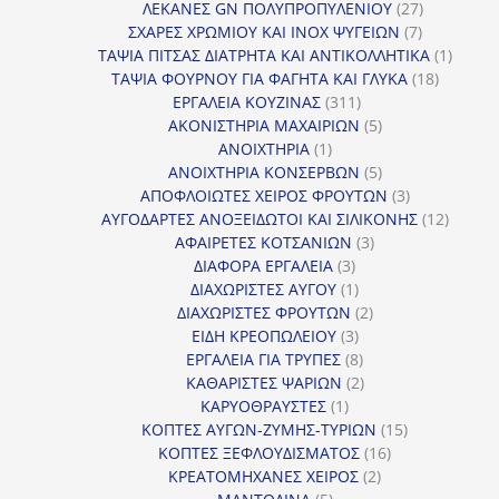
προϊόντα
27
ΛΕΚΑΝΕΣ GN ΠΟΛΥΠΡΟΠΥΛΕΝΙΟΥ
27
7
προϊόντα
ΣΧΑΡΕΣ ΧΡΩΜΙΟΥ ΚΑΙ INOX ΨΥΓΕΙΩΝ
7
προϊόντα
1
ΤΑΨΙΑ ΠΙΤΣΑΣ ΔΙΑΤΡΗΤΑ ΚΑΙ ΑΝΤΙΚΟΛΛΗΤΙΚΑ
1
18
προϊόν
ΤΑΨΙΑ ΦΟΥΡΝΟΥ ΓΙΑ ΦΑΓΗΤΑ ΚΑΙ ΓΛΥΚΑ
18
311
προϊόντ
ΕΡΓΑΛΕΙΑ ΚΟΥΖΙΝΑΣ
311
προϊόντα
5
ΑΚΟΝΙΣΤΗΡΙΑ ΜΑΧΑΙΡΙΩΝ
5
1
προϊόντα
ΑΝΟΙΧΤΗΡΙΑ
1
προϊόν
5
ΑΝΟΙΧΤΗΡΙΑ ΚΟΝΣΕΡΒΩΝ
5
προϊόντα
3
ΑΠΟΦΛΟΙΩΤΕΣ ΧΕΙΡΟΣ ΦΡΟΥΤΩΝ
3
προϊόντα
12
ΑΥΓΟΔΑΡΤΕΣ ΑΝΟΞΕΙΔΩΤΟΙ ΚΑΙ ΣΙΛΙΚΟΝΗΣ
12
3
προϊόν
ΑΦΑΙΡΕΤΕΣ ΚΟΤΣΑΝΙΩΝ
3
3
προϊόντα
ΔΙΑΦΟΡΑ ΕΡΓΑΛΕΙΑ
3
προϊόντα
1
ΔΙΑΧΩΡΙΣΤΕΣ ΑΥΓΟΥ
1
προϊόν
2
ΔΙΑΧΩΡΙΣΤΕΣ ΦΡΟΥΤΩΝ
2
3
προϊόντα
ΕΙΔΗ ΚΡΕΟΠΩΛΕΙΟΥ
3
προϊόντα
8
ΕΡΓΑΛΕΙΑ ΓΙΑ ΤΡΥΠΕΣ
8
προϊόντα
2
ΚΑΘΑΡΙΣΤΕΣ ΨΑΡΙΩΝ
2
1
προϊόντα
ΚΑΡΥΟΘΡΑΥΣΤΕΣ
1
προϊόν
15
ΚΟΠΤΕΣ ΑΥΓΩΝ-ΖΥΜΗΣ-ΤΥΡΙΩΝ
15
16
προϊόντα
ΚΟΠΤΕΣ ΞΕΦΛΟΥΔΙΣΜΑΤΟΣ
16
2
προϊόντα
ΚΡΕΑΤΟΜΗΧΑΝΕΣ ΧΕΙΡΟΣ
2
5
προϊόντα