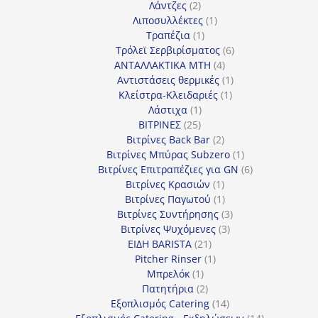
2
προϊόν
Λάντζες
2
προϊόντα
1
Λιποσυλλέκτες
1
1
προϊόν
Τραπέζια
1
προϊόν
6
Τρόλεϊ Σερβιρίσματος
6
4
προϊόντα
ΑΝΤΑΛΛΑΚΤΙΚΑ MTH
4
προϊόντα
1
Αντιστάσεις θερμικές
1
1
προϊόν
Κλείστρα-Κλειδαριές
1
1
προϊόν
Λάστιχα
1
25
προϊόν
ΒΙΤΡΙΝΕΣ
25
προϊόντα
2
Βιτρίνες Back Bar
2
προϊόντα
1
Βιτρίνες Mπύρας Subzero
1
προϊόν
6
Βιτρίνες Επιτραπέζιες για GN
6
1
προϊόντα
Βιτρίνες Κρασιών
1
προϊόν
1
Βιτρίνες Παγωτού
1
προϊόν
3
Βιτρίνες Συντήρησης
3
3
προϊόντα
Βιτρίνες Ψυχόμενες
3
21
προϊόντα
ΕΙΔΗ BARISTA
21
προϊόντα
1
Pitcher Rinser
1
1
προϊόν
Μπρελόκ
1
προϊόν
2
Πατητήρια
2
προϊόντα
14
Εξοπλισμός Catering
14
προϊόντα
14