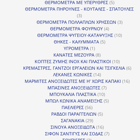
προϊόν
5
ΘΕΡΜΟΜΕΤΡΑ ΜΕ ΥΠΕΡΥΘΡΕΣ
5
προϊόντα
ΘΕΡΜΟΜΕΤΡΑ ΠΗΡΟΥΝΕΣ - ΚΟΥΤΑΛΕΣ - ΣΠΑΤΟΥΛΕΣ
3
3
προϊόντα
3
ΘΕΡΜΟΜΕΤΡΑ ΠΟΛΛΑΠΛΩΝ ΧΡΗΣΕΩΝ
3
4
προϊόντ
ΘΕΡΜΟΜΕΤΡΑ ΦΟΥΡΝΟΥ
4
προϊόντα
10
ΘΕΡΜΟΜΕΤΡΑ ΨΥΓΕΙΟΥ-ΚΑΤΑΨΥΞΗΣ
10
5
προϊόντα
ΘΗΚΕΣ - ΚΑΛΥΜΜΑΤΑ
5
1
προϊόντα
ΥΓΡΟΜΕΤΡΑ
1
προϊόν
8
ΚΑΝΑΤΕΣ ΜΕΖΟΥΡΑ
8
προϊόντα
10
ΚΟΠΤΕΣ ΖΥΜΗΣ INOX ΚΑΙ ΠΛΑΣΤΙΚΟΙ
10
προϊόντα
6
ΚΡΕΜΑΣΤΡΕΣ, ΓΑΝΤΖΟΙ ΕΡΓΑΛΕΙΩΝ ΚΑΙ ΤΣΙΓΚΕΛΙΑ
6
14
προϊ
ΛΕΚΑΝΕΣ ΚΩΝΙΚΕΣ
14
προϊόντα
16
ΜΑΡΜΙΤΕΣ ΑΝΟΞΕΙΔΩΤΕΣ ΜΕ Η' ΧΩΡΙΣ ΚΑΠΑΚΙ
16
7
προϊ
ΜΠΑΣΙΝΕΣ ΑΝΟΞΕΙΔΩΤΕΣ
7
10
προϊόντα
ΜΠΟΥΚΑΛΙΑ ΠΛΑΣΤΙΚΑ
10
προϊόντα
5
ΜΠΩΛ ΚΩΝΙΚΑ ΑΝΑΜΕΙΞΗΣ
5
56
προϊόντα
ΠΑΕΛΙΕΡΕΣ
56
προϊόντα
5
ΡΑΒΔΟΙ ΠΑΡΑΓΓΕΛΙΩΝ
5
29
προϊόντα
ΣΑΓΑΝΑΚΙΑ
29
προϊόντα
16
ΣΙΝΟΥΑ ΑΝΟΞΕΙΔΩΤΑ
16
προϊόντα
7
ΣΙΦΟΝ ΣΑΝΤΙΓΥΣ ΚΑΙ ΣΟΔΑΣ
7
2
προϊόντα