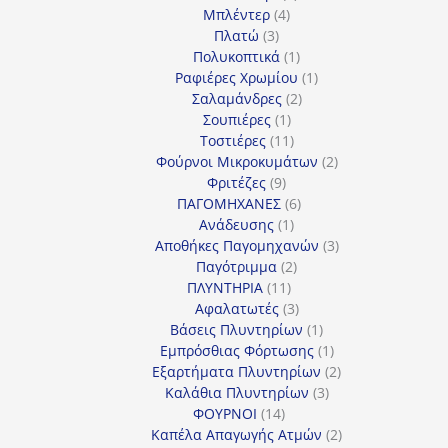
4
προϊόν
Μπλέντερ
4
3
προϊόντα
Πλατώ
3
προϊόντα
1
Πολυκοπτικά
1
προϊόν
1
Ραφιέρες Χρωμίου
1
2
προϊόν
Σαλαμάνδρες
2
1
προϊόντα
Σουπιέρες
1
προϊόν
11
Τοστιέρες
11
προϊόντα
2
Φούρνοι Μικροκυμάτων
2
9
προϊόντα
Φριτέζες
9
προϊόντα
6
ΠΑΓΟΜΗΧΑΝΕΣ
6
1
προϊόντα
Ανάδευσης
1
προϊόν
3
Αποθήκες Παγομηχανών
3
2
προϊόντα
Παγότριμμα
2
11
προϊόντα
ΠΛΥΝΤΗΡΙΑ
11
προϊόντα
3
Αφαλατωτές
3
προϊόντα
1
Βάσεις Πλυντηρίων
1
προϊόν
1
Εμπρόσθιας Φόρτωσης
1
προϊόν
2
Εξαρτήματα Πλυντηρίων
2
3
προϊόντα
Καλάθια Πλυντηρίων
3
14
προϊόντα
ΦΟΥΡΝΟΙ
14
προϊόντα
2
Καπέλα Απαγωγής Ατμών
2