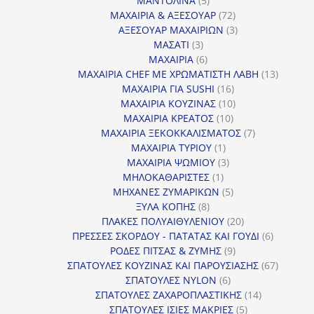
ΜΑΝΤΟΛΙΝΑ
5
προϊόντα
72
ΜΑΧΑΙΡΙΑ & ΑΞΕΣΟΥΑΡ
72
προϊόντα
3
ΑΞΕΣΟΥΑΡ ΜΑΧΑΙΡΙΩΝ
3
3
προϊόντα
ΜΑΣΑΤΙ
3
προϊόντα
6
ΜΑΧΑΙΡΙΑ
6
προϊόντα
13
ΜΑΧΑΙΡΙΑ CHEF ΜΕ ΧΡΩΜΑΤΙΣΤΗ ΛΑΒΗ
13
16
προϊόντ
ΜΑΧΑΙΡΙΑ ΓΙΑ SUSHI
16
προϊόντα
10
ΜΑΧΑΙΡΙΑ ΚΟΥΖΙΝΑΣ
10
10
προϊόντα
ΜΑΧΑΙΡΙΑ ΚΡΕΑΤΟΣ
10
προϊόντα
7
ΜΑΧΑΙΡΙΑ ΞΕΚΟΚΚΑΛΙΣΜΑΤΟΣ
7
1
προϊόντα
ΜΑΧΑΙΡΙΑ ΤΥΡΙΟΥ
1
προϊόν
3
ΜΑΧΑΙΡΙΑ ΨΩΜΙΟΥ
3
1
προϊόντα
ΜΗΛΟΚΑΘΑΡΙΣΤΕΣ
1
προϊόν
5
ΜΗΧΑΝΕΣ ΖΥΜΑΡΙΚΩΝ
5
8
προϊόντα
ΞΥΛΑ ΚΟΠΗΣ
8
προϊόντα
20
ΠΛΑΚΕΣ ΠΟΛΥΑΙΘΥΛΕΝΙΟΥ
20
προϊόντα
6
ΠΡΕΣΣΕΣ ΣΚΟΡΔΟΥ - ΠΑΤΑΤΑΣ ΚΑΙ ΓΟΥΔΙ
6
9
προϊόντα
ΡΟΔΕΣ ΠΙΤΣΑΣ & ΖΥΜΗΣ
9
προϊόντα
67
ΣΠΑΤΟΥΛΕΣ ΚΟΥΖΙΝΑΣ ΚΑΙ ΠΑΡΟΥΣΙΑΣΗΣ
67
6
προϊόντ
ΣΠΑΤΟΥΛΕΣ NYLON
6
προϊόντα
14
ΣΠΑΤΟΥΛΕΣ ΖΑΧΑΡΟΠΛΑΣΤΙΚΗΣ
14
5
προϊόντα
ΣΠΑΤΟΥΛΕΣ ΙΣΙΕΣ ΜΑΚΡΙΕΣ
5