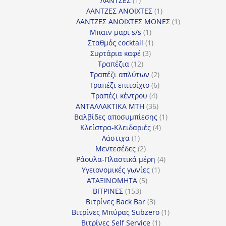
ΛΑΝΤΖΕΣ
1
προϊόν
1
ΛΑΝΤΖΕΣ ΑΝΟΙΧΤΕΣ
1
προϊόν
1
ΛΑΝΤΖΕΣ ΑΝΟΙΧΤΕΣ ΜΟΝΕΣ
1
1
προϊόν
Μπαιν μαρι s/s
1
προϊόν
1
Σταθμός cocktail
1
3
προϊόν
Συρτάρια καφέ
3
12
προϊόντα
Τραπέζια
12
προϊόντα
2
Τραπέζι απλύτων
2
προϊόντα
6
Τραπέζι επιτοίχιο
6
4
προϊόντα
Τραπέζι κέντρου
4
προϊόντα
36
ΑΝΤΑΛΛΑΚΤΙΚΑ MTH
36
προϊόντα
1
Βαλβίδες αποσυμπίεσης
1
4
προϊόν
Κλείστρα-Κλειδαριές
4
1
προϊόντα
Λάστιχα
1
προϊόν
2
Μεντεσέδες
2
προϊόντα
4
Ράουλα-Πλαστικά μέρη
4
1
προϊόντα
Υγειονομικές γωνίες
1
5
προϊόν
ΑΤΑΞΙΝΟΜΗΤΑ
5
153
προϊόντα
ΒΙΤΡΙΝΕΣ
153
προϊόντα
3
Βιτρίνες Back Bar
3
προϊόντα
1
Βιτρίνες Mπύρας Subzero
1
1
προϊόν
Βιτρίνες Self Service
1