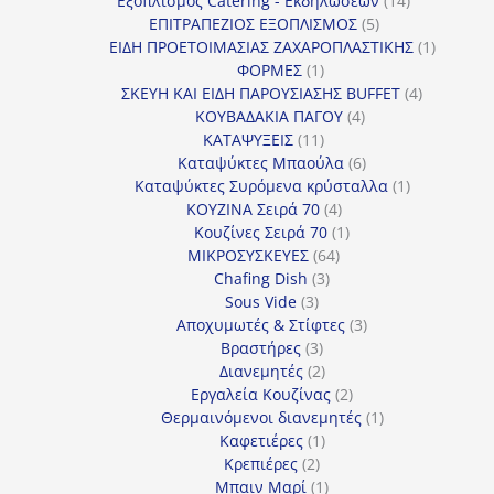
Εξοπλισμός Catering - Εκδηλώσεων
14
5
προϊόντα
ΕΠΙΤΡΑΠΕΖΙΟΣ ΕΞΟΠΛΙΣΜΟΣ
5
προϊόντα
1
ΕΙΔΗ ΠΡΟΕΤΟΙΜΑΣΙΑΣ ΖΑΧΑΡΟΠΛΑΣΤΙΚΗΣ
1
1
προϊόν
ΦΟΡΜΕΣ
1
προϊόν
4
ΣΚΕΥΗ ΚΑΙ ΕΙΔΗ ΠΑΡΟΥΣΙΑΣΗΣ BUFFET
4
4
προϊόντα
ΚΟΥΒΑΔΑΚΙΑ ΠΑΓΟΥ
4
11
προϊόντα
ΚΑΤΑΨΥΞΕΙΣ
11
προϊόντα
6
Καταψύκτες Μπαούλα
6
προϊόντα
1
Καταψύκτες Συρόμενα κρύσταλλα
1
4
προϊόν
ΚΟΥΖΙΝΑ Σειρά 70
4
προϊόντα
1
Κουζίνες Σειρά 70
1
64
προϊόν
ΜΙΚΡΟΣΥΣΚΕΥΕΣ
64
3
προϊόντα
Chafing Dish
3
3
προϊόντα
Sous Vide
3
προϊόντα
3
Αποχυμωτές & Στίφτες
3
3
προϊόντα
Βραστήρες
3
προϊόντα
2
Διανεμητές
2
προϊόντα
2
Εργαλεία Κουζίνας
2
προϊόντα
1
Θερμαινόμενοι διανεμητές
1
1
προϊόν
Καφετιέρες
1
2
προϊόν
Κρεπιέρες
2
προϊόντα
1
Μπαιν Μαρί
1