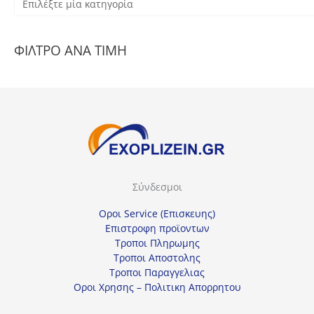
Ε
π
ι
ΦΙΛΤΡΟ ΑΝΑ ΤΙΜΗ
λ
έ
ξ
τ
ε
μ
ί
Σύνδεσμοι
α
κ
Οροι Service (Επισκευης)
α
Επιστροφη προϊοντων
Τροποι Πληρωμης
τ
Τροποι Αποστολης
η
Τροποι Παραγγελιας
γ
Οροι Χρησης – Πολιτικη Απορρητου
ο