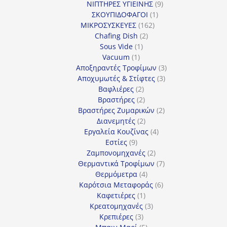
προϊόν
9
ΝΙΠΤΗΡΕΣ ΥΓΙΕΙΝΗΣ
9
1
προϊόντα
ΣΚΟΥΠΙΔΟΦΑΓΟΙ
1
162
προϊόν
ΜΙΚΡΟΣΥΣΚΕΥΕΣ
162
2
προϊόντα
Chafing Dish
2
1
προϊόντα
Sous Vide
1
1
προϊόν
Vacuum
1
προϊόν
3
Αποξηραντές Τροφίμων
3
3
προϊόντα
Αποχυμωτές & Στίφτες
3
2
προϊόντα
Βαφλιέρες
2
προϊόντα
2
Βραστήρες
2
προϊόντα
2
Βραστήρες Ζυμαρικών
2
2
προϊόντα
Διανεμητές
2
προϊόντα
4
Εργαλεία Κουζίνας
4
9
προϊόντα
Εστίες
9
προϊόντα
2
Ζαμπονομηχανές
2
προϊόντα
7
Θερμαντικά Τροφίμων
7
4
προϊόντα
Θερμόμετρα
4
προϊόντα
6
Καρότσια Μεταφοράς
6
1
προϊόντα
Καφετιέρες
1
προϊόν
3
Κρεατομηχανές
3
3
προϊόντα
Κρεπιέρες
3
προϊόντα
5