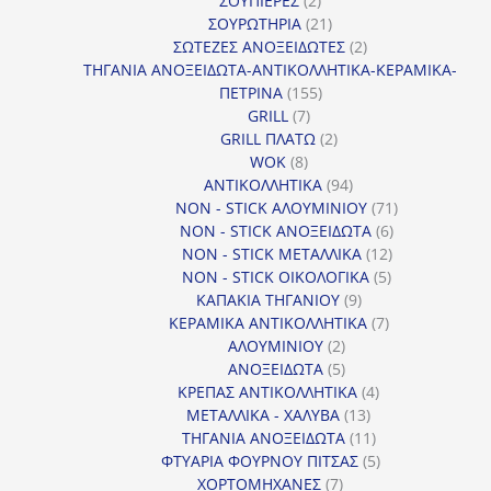
ΣΟΥΠΙΕΡΕΣ
2
προϊόντα
21
ΣΟΥΡΩΤΗΡΙΑ
21
προϊόντα
2
ΣΩΤΕΖΕΣ ΑΝΟΞΕΙΔΩΤΕΣ
2
προϊόντα
ΤΗΓΑΝΙΑ ΑΝΟΞΕΙΔΩΤΑ-ΑΝΤΙΚΟΛΛΗΤΙΚΑ-ΚΕΡΑΜΙΚΑ-
155
ΠΕΤΡΙΝΑ
155
7
προϊόντα
GRILL
7
προϊόντα
2
GRILL ΠΛΑΤΩ
2
8
προϊόντα
WOK
8
προϊόντα
94
ΑΝΤΙΚΟΛΛΗΤΙΚΑ
94
προϊόντα
71
NON - STICK ΑΛΟΥΜΙΝΙΟΥ
71
6
προϊόντα
NON - STICK ΑΝΟΞΕΙΔΩΤΑ
6
12
προϊόντα
NON - STICK ΜΕΤΑΛΛΙΚΑ
12
5
προϊόντα
NON - STICK ΟΙΚΟΛΟΓΙΚΑ
5
9
προϊόντα
ΚΑΠΑΚΙΑ ΤΗΓΑΝΙΟΥ
9
προϊόντα
7
ΚΕΡΑΜΙΚΑ ΑΝΤΙΚΟΛΛΗΤΙΚΑ
7
2
προϊόντα
ΑΛΟΥΜΙΝΙΟΥ
2
προϊόντα
5
ΑΝΟΞΕΙΔΩΤΑ
5
προϊόντα
4
ΚΡΕΠΑΣ ΑΝΤΙΚΟΛΛΗΤΙΚΑ
4
13
προϊόντα
ΜΕΤΑΛΛΙΚΑ - ΧΑΛΥΒΑ
13
προϊόντα
11
ΤΗΓΑΝΙΑ ΑΝΟΞΕΙΔΩΤΑ
11
προϊόντα
5
ΦΤΥΑΡΙΑ ΦΟΥΡΝΟΥ ΠΙΤΣΑΣ
5
7
προϊόντα
ΧΟΡΤΟΜΗΧΑΝΕΣ
7