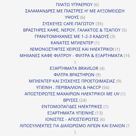
6
προϊόν
ΠΛΑΤΩ ΥΓΡΑΕΡΙΟΥ
6
προϊόντα
ΣΑΛΑΜΑΝΔΡΕΣ ΜΕ ΠΙΑΣΤΡΕΣ Η' ΜΕ ΑΥΞΟΜΕΙΩΣΗ
6
ΥΨΟΥΣ
6
προϊόντα
35
ΣΥΣΚΕΥΕΣ CAFE-ΠΑΓΩΤΟΥ
35
προϊόντα
5
ΒΡΑΣΤΗΡΕΣ ΚΑΦΕ, ΝΕΡΟΥ, ΓΑΛΑΚΤΟΣ & ΤΣΑΓΙΟΥ
5
3
προϊ
ΓΡΑΝΙΤΟΜΗΧΑΝΕΣ ΜΕ 1-2-3 ΚΑΔΟΥΣ
3
1
προϊόντα
ΚΑΝΑΤΕΣ ΜΠΛΕΝΤΕΡ
1
προϊόν
1
ΛΕΜΟΝΟΣΤΙΦΤΕΣ ΧΕΙΡΟΣ ΚΑΙ ΗΛΕΚΤΡΙΚΟΙ
1
προϊόν
ΜΗΧΑΝΕΣ ΚΑΦΕ ΦΙΛΤΡΟΥ - ΦΙΛΤΡΑ & ΕΞΑΡΤΗΜΑΤΑ
16
16
προϊόντα
4
ΕΞΑΡΤΗΜΑΤΑ BRAVILOR
4
9
προϊόντα
ΦΙΛΤΡΑ ΒΡΑΣΤΗΡΩΝ
9
προϊόντα
9
ΜΠΛΕΝΤΕΡ ΚΑΙ ΣΥΣΚΕΥΕΣ ΠΡΟΕΤΟΙΜΑΣΙΑΣ
9
56
προϊόντ
ΥΓΙΕΙΝΗ , ΠΕΡΙΒΑΛΛΟΝ & HACCP
56
προϊόντα
1
ΑΠΟΣΤΕΙΡΩΤΕΣ ΜΑΧΑΙΡΙΩΝ ΗΛΕΚΤΡΙΚΟΙ ΜΕ UV
1
24
προϊό
ΒΡΥΣΕΣ
24
προϊόντα
1
ΕΝΤΟΜΟΠΑΓΙΔΕΣ ΗΛΕΚΤΡΙΚΕΣ
1
13
προϊόν
ΕΞΑΡΤΗΜΑΤΑ ΥΓΙΕΙΝΗΣ
13
προϊόντα
6
ΙΟΝΙΣΤΕΣ - ΑΠΟΣΤΕΙΡΩΤΕΣ
6
προϊόντα
ΛΙΠΟΣΥΛΛΕΚΤΕΣ ΓΙΑ ΔΙΑΧΩΡΙΣΜΟ ΛΙΠΩΝ ΚΑΙ ΕΛΑΙΩΝ
1
1