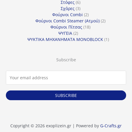
6
προϊόντα
Στόφες
6
προϊόντα
3
Σχάρες
3
προϊόντα
2
Φούρνοι Combi
2
προϊόντα
2
Φούρνοι Combi Steamer (Ατμού)
2
18
προϊόντα
Φούρνοι Πίτσας
18
2
προϊόντα
ΨΥΓΕΙΑ
2
προϊόντα
1
ΨΥΚΤΙΚΑ ΜΗΧΑΝΗΜΑΤΑ MONOBLOCK
1
προϊόν
Subscribe
SUBSCRIBE
Copyright © 2026 exoplizein.gr | Powered by
G-Crafts.gr