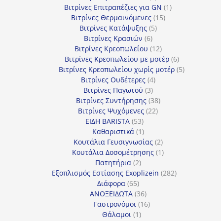
προϊόν
1
Βιτρίνες Επιτραπέζιες για GN
1
15
προϊόν
Βιτρίνες Θερμαινόμενες
15
5
προϊόντα
Βιτρίνες Κατάψυξης
5
6
προϊόντα
Βιτρίνες Κρασιών
6
προϊόντα
12
Βιτρίνες Κρεοπωλείου
12
προϊόντα
6
Βιτρίνες Κρεοπωλείου με μοτέρ
6
προϊόντα
5
Βιτρίνες Κρεοπωλείου χωρίς μοτέρ
5
4
προϊόντα
Βιτρίνες Ουδέτερες
4
3
προϊόντα
Βιτρίνες Παγωτού
3
προϊόντα
38
Βιτρίνες Συντήρησης
38
22
προϊόντα
Βιτρίνες Ψυχόμενες
22
53
προϊόντα
ΕΙΔΗ BARISTA
53
προϊόντα
1
Καθαριστικά
1
προϊόν
2
Κουτάλια Γευσιγνωσίας
2
προϊόντα
1
Κουτάλια Δοσομέτρησης
1
2
προϊόν
Πατητήρια
2
προϊόντα
282
Εξοπλισμός Εστίασης Exoplizein
282
65
προϊόντα
Διάφορα
65
προϊόντα
36
ΑΝΟΞΕΙΔΩΤΑ
36
προϊόντα
16
Γαστρονόμοι
16
1
προϊόντα
Θάλαμοι
1