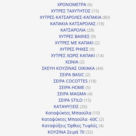
6
προϊόντα
ΧΡΟΝΟΜΕΤΡΑ
6
προϊόντα
15
ΧΥΤΡΕΣ ΤΑΧΥΤΗΤΟΣ
15
προϊόντα
80
ΧΥΤΡΕΣ-ΚΑΤΣΑΡΟΛΕΣ-ΚΑΠΑΚΙΑ
80
18
προϊόντα
ΚΑΠΑΚΙΑ ΚΑΤΣΑΡΟΛΑΣ
18
28
προϊόντα
ΚΑΤΣΑΡΟΛΙΑ
28
προϊόντα
9
ΧΥΤΡΕΣ ΒΑΘΙΕΣ
9
προϊόντα
2
ΧΥΤΡΕΣ ΜΕ ΚΑΠΑΚΙ
2
9
προϊόντα
ΧΥΤΡΕΣ ΡΗΧΕΣ
9
προϊόντα
14
ΧΥΤΡΕΣ ΧΩΡΙΣ ΚΑΠΑΚΙ
14
2
προϊόντα
ΧΩΝΙΑ
2
προϊόντα
44
ΣΚΕΥΗ ΚΟΥΖΙΝΑΣ ΟΙΚΙΑΚΑ
44
2
προϊόντα
ΣΕΙΡΑ BASIC
2
προϊόντα
18
ΣΕΙΡΑ COCOTTES
18
5
προϊόντα
ΣΕΙΡΑ HOME
5
προϊόντα
4
ΣΕΙΡΑ MAGMA
4
15
προϊόντα
ΣΕΙΡΑ STILO
15
26
προϊόντα
ΚΑΤΑΨΥΞΕΙΣ
26
προϊόντα
10
Καταψύκτες Μπαούλα
10
προϊόντα
2
Καταψύκτες Μπαούλα -60C
2
4
προϊόντα
Καταψύξεις Όρθιες Τυφλές
4
32
προϊόντα
ΚΟΥΖΙΝΑ Σειρά 70
32