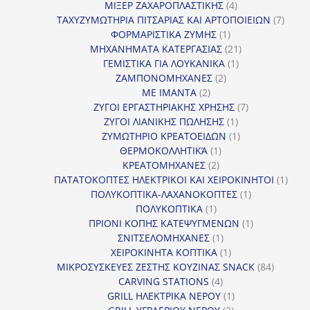
4
προϊ
ΜΙΞΕΡ ΖΑΧΑΡΟΠΛΑΣΤΙΚΗΣ
4
προϊόντα
7
ΤΑΧΥΖΥΜΩΤΗΡΙΑ ΠΙΤΣΑΡΙΑΣ ΚΑΙ ΑΡΤΟΠΟΙΕΙΩΝ
7
1
προϊό
ΦΟΡΜΑΡΙΣΤΙΚΑ ΖΥΜΗΣ
1
προϊόν
21
ΜΗΧΑΝΗΜΑΤΑ ΚΑΤΕΡΓΑΣΙΑΣ
21
1
προϊόντα
ΓΕΜΙΣΤΙΚΑ ΓΙΑ ΛΟΥΚΑΝΙΚΑ
1
2
προϊόν
ΖΑΜΠΟΝΟΜΗΧΑΝΕΣ
2
2
προϊόντα
ΜΕ ΙΜΑΝΤΑ
2
προϊόντα
7
ΖΥΓΟΙ ΕΡΓΑΣΤΗΡΙΑΚΗΣ ΧΡΗΣΗΣ
7
1
προϊόντα
ΖΥΓΟΙ ΛΙΑΝΙΚΗΣ ΠΩΛΗΣΗΣ
1
προϊόν
1
ΖΥΜΩΤΗΡΙΟ ΚΡΕΑΤΟΕΙΔΩΝ
1
1
προϊόν
ΘΕΡΜΟΚΟΛΛΗΤΙΚΆ
1
2
προϊόν
ΚΡΕΑΤΟΜΗΧΑΝΕΣ
2
προϊόντα
1
ΠΑΤΑΤΟΚΟΠΤΕΣ ΗΛΕΚΤΡΙΚΟΙ ΚΑΙ ΧΕΙΡΟΚΙΝΗΤΟΙ
1
1
προϊ
ΠΟΛΥΚΟΠΤΙΚΑ-ΛΑΧΑΝΟΚΟΠΤΕΣ
1
1
προϊόν
ΠΟΛΥΚΟΠΤΙΚΑ
1
προϊόν
1
ΠΡΙΟΝΙ ΚΟΠΗΣ ΚΑΤΕΨΥΓΜΕΝΩΝ
1
1
προϊόν
ΣΝΙΤΣΕΛΟΜΗΧΑΝΕΣ
1
προϊόν
1
ΧΕΙΡΟΚΙΝΗΤΑ ΚΟΠΤΙΚΑ
1
προϊόν
84
ΜΙΚΡΟΣΥΣΚΕΥΕΣ ΖΕΣΤΗΣ ΚΟΥΖΙΝΑΣ SNACK
84
4
προϊόντ
CARVING STATIONS
4
προϊόντα
1
GRILL ΗΛΕΚΤΡΙΚΑ ΝΕΡΟΥ
1
2
προϊόν