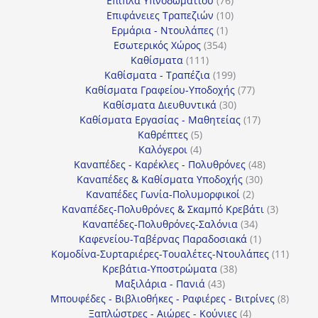
Έπιπλα Υπνοδωματίου
76
10
προϊόντα
Επιφάνειες Τραπεζιών
10
1
προϊόντα
Ερμάρια - Ντουλάπες
1
354
προϊόν
Εσωτερικός Χώρος
354
111
προϊόντα
Καθίσματα
111
προϊόντα
199
Καθίσματα - Τραπέζια
199
προϊόντα
77
Καθίσματα Γραφείου-Υποδοχής
77
30
προϊόντα
Καθίσματα Διευθυντικά
30
προϊόντα
17
Καθίσματα Εργασίας - Μαθητείας
17
5
προϊόντα
Καθρέπτες
5
4
προϊόντα
Καλόγεροι
4
προϊόντα
48
Καναπέδες - Καρέκλες - Πολυθρόνες
48
30
προϊόντα
Καναπέδες & Καθίσματα Υποδοχής
30
2
προϊόντα
Καναπέδες Γωνία-Πολυμορφικοί
2
προϊόντα
3
Καναπέδες-Πολυθρόνες & Σκαμπό Κρεβάτι
3
34
προϊόντ
Καναπέδες-Πολυθρόνες-Σαλόνια
34
προϊόντα
1
Καφενείου-Ταβέρνας Παραδοσιακά
1
προϊόν
11
Κομοδίνα-Συρταριέρες-Τουαλέτες-Ντουλάπες
11
38
προϊόν
Κρεβάτια-Υποστρώματα
38
43
προϊόντα
Μαξιλάρια - Πανιά
43
προϊόντα
8
Μπουφέδες - Βιβλιοθήκες - Ραφιέρες - Βιτρίνες
8
4
προϊό
Ξαπλώστρες - Αιώρες - Κούνιες
4