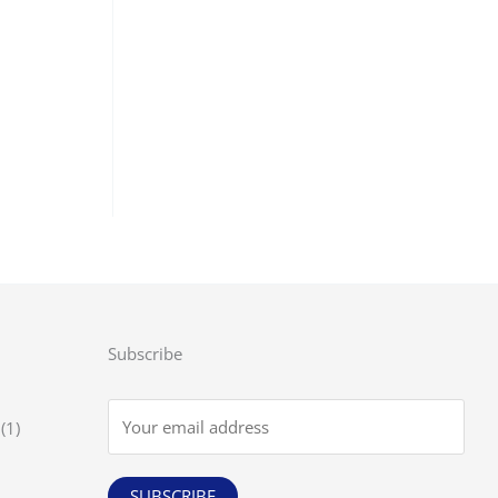
ς
,
ια
Subscribe
1
1
προϊόν
SUBSCRIBE