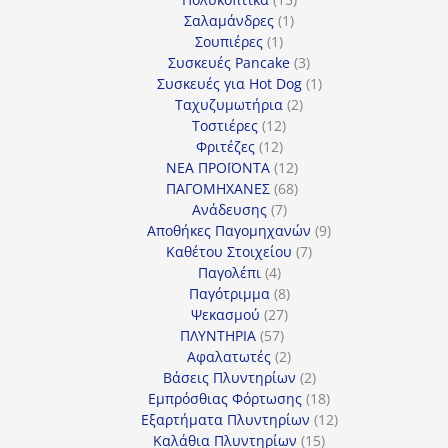
1
προϊόντα
Σαλαμάνδρες
1
1
προϊόν
Σουπιέρες
1
προϊόν
3
Συσκευές Pancake
3
προϊόντα
1
Συσκευές για Hot Dog
1
2
προϊόν
Ταχυζυμωτήρια
2
12
προϊόντα
Τοστιέρες
12
12
προϊόντα
Φριτέζες
12
προϊόντα
12
ΝΕΑ ΠΡΟΪΟΝΤΑ
12
προϊόντα
68
ΠΑΓΟΜΗΧΑΝΕΣ
68
7
προϊόντα
Ανάδευσης
7
προϊόντα
9
Αποθήκες Παγομηχανών
9
7
προϊόντα
Καθέτου Στοιχείου
7
4
προϊόντα
Παγολέπι
4
προϊόντα
8
Παγότριμμα
8
27
προϊόντα
Ψεκασμού
27
57
προϊόντα
ΠΛΥΝΤΗΡΙΑ
57
προϊόντα
2
Αφαλατωτές
2
προϊόντα
2
Βάσεις Πλυντηρίων
2
προϊόντα
18
Εμπρόσθιας Φόρτωσης
18
προϊόντα
12
Εξαρτήματα Πλυντηρίων
12
15
προϊόντα
Καλάθια Πλυντηρίων
15