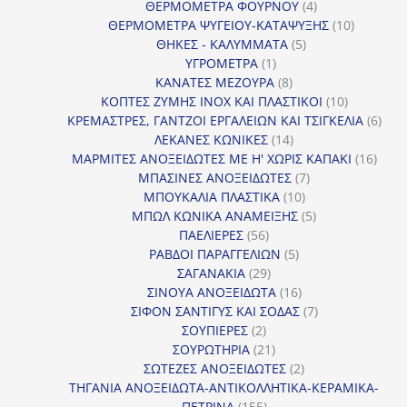
4
προϊόντ
ΘΕΡΜΟΜΕΤΡΑ ΦΟΥΡΝΟΥ
4
προϊόντα
10
ΘΕΡΜΟΜΕΤΡΑ ΨΥΓΕΙΟΥ-ΚΑΤΑΨΥΞΗΣ
10
5
προϊόντα
ΘΗΚΕΣ - ΚΑΛΥΜΜΑΤΑ
5
1
προϊόντα
ΥΓΡΟΜΕΤΡΑ
1
προϊόν
8
ΚΑΝΑΤΕΣ ΜΕΖΟΥΡΑ
8
προϊόντα
10
ΚΟΠΤΕΣ ΖΥΜΗΣ INOX ΚΑΙ ΠΛΑΣΤΙΚΟΙ
10
προϊόντα
6
ΚΡΕΜΑΣΤΡΕΣ, ΓΑΝΤΖΟΙ ΕΡΓΑΛΕΙΩΝ ΚΑΙ ΤΣΙΓΚΕΛΙΑ
6
14
προϊ
ΛΕΚΑΝΕΣ ΚΩΝΙΚΕΣ
14
προϊόντα
16
ΜΑΡΜΙΤΕΣ ΑΝΟΞΕΙΔΩΤΕΣ ΜΕ Η' ΧΩΡΙΣ ΚΑΠΑΚΙ
16
7
προϊ
ΜΠΑΣΙΝΕΣ ΑΝΟΞΕΙΔΩΤΕΣ
7
10
προϊόντα
ΜΠΟΥΚΑΛΙΑ ΠΛΑΣΤΙΚΑ
10
προϊόντα
5
ΜΠΩΛ ΚΩΝΙΚΑ ΑΝΑΜΕΙΞΗΣ
5
56
προϊόντα
ΠΑΕΛΙΕΡΕΣ
56
προϊόντα
5
ΡΑΒΔΟΙ ΠΑΡΑΓΓΕΛΙΩΝ
5
29
προϊόντα
ΣΑΓΑΝΑΚΙΑ
29
προϊόντα
16
ΣΙΝΟΥΑ ΑΝΟΞΕΙΔΩΤΑ
16
προϊόντα
7
ΣΙΦΟΝ ΣΑΝΤΙΓΥΣ ΚΑΙ ΣΟΔΑΣ
7
2
προϊόντα
ΣΟΥΠΙΕΡΕΣ
2
προϊόντα
21
ΣΟΥΡΩΤΗΡΙΑ
21
προϊόντα
2
ΣΩΤΕΖΕΣ ΑΝΟΞΕΙΔΩΤΕΣ
2
προϊόντα
ΤΗΓΑΝΙΑ ΑΝΟΞΕΙΔΩΤΑ-ΑΝΤΙΚΟΛΛΗΤΙΚΑ-ΚΕΡΑΜΙΚΑ-
155
ΠΕΤΡΙΝΑ
155