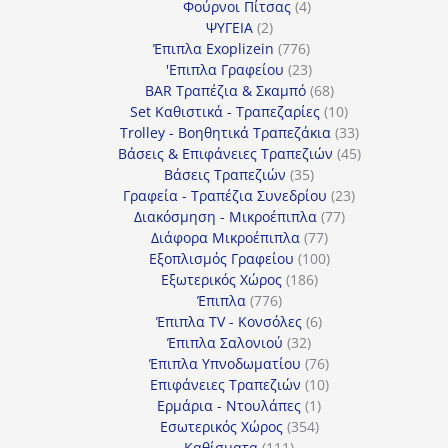
4
προϊόντα
Φούρνοι Πίτσας
4
2
προϊόντα
ΨΥΓΕΙΑ
2
προϊόντα
776
Έπιπλα Exoplizein
776
προϊόντα
23
'Επιπλα Γραφείου
23
προϊόντα
68
BAR Τραπέζια & Σκαμπό
68
προϊόντα
10
Set Καθιστικά - Τραπεζαρίες
10
προϊόντα
33
Trolley - Βοηθητικά Τραπεζάκια
33
προϊόντα
45
Βάσεις & Επιφάνειες Τραπεζιών
45
35
προϊόντα
Βάσεις Τραπεζιών
35
προϊόντα
23
Γραφεία - Τραπέζια Συνεδρίου
23
77
προϊόντα
Διακόσμηση - Μικροέπιπλα
77
77
προϊόντα
Διάφορα Μικροέπιπλα
77
προϊόντα
100
Εξοπλισμός Γραφείου
100
186
προϊόντα
Εξωτερικός Χώρος
186
776
προϊόντα
Έπιπλα
776
προϊόντα
6
Έπιπλα TV - Κονσόλες
6
32
προϊόντα
Έπιπλα Σαλονιού
32
προϊόντα
76
Έπιπλα Υπνοδωματίου
76
10
προϊόντα
Επιφάνειες Τραπεζιών
10
1
προϊόντα
Ερμάρια - Ντουλάπες
1
354
προϊόν
Εσωτερικός Χώρος
354
111
προϊόντα
Καθίσματα
111