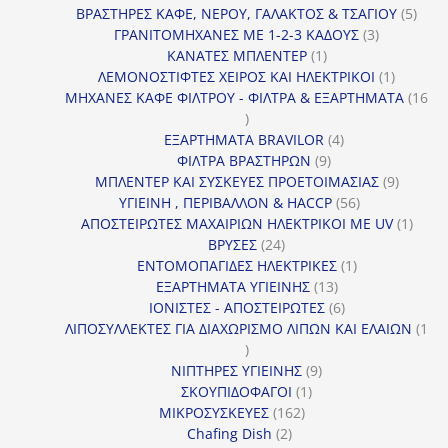
προϊόντα
5
ΒΡΑΣΤΗΡΕΣ ΚΑΦΕ, ΝΕΡΟΥ, ΓΑΛΑΚΤΟΣ & ΤΣΑΓΙΟΥ
5
3
προϊ
ΓΡΑΝΙΤΟΜΗΧΑΝΕΣ ΜΕ 1-2-3 ΚΑΔΟΥΣ
3
1
προϊόντα
ΚΑΝΑΤΕΣ ΜΠΛΕΝΤΕΡ
1
προϊόν
1
ΛΕΜΟΝΟΣΤΙΦΤΕΣ ΧΕΙΡΟΣ ΚΑΙ ΗΛΕΚΤΡΙΚΟΙ
1
προϊόν
ΜΗΧΑΝΕΣ ΚΑΦΕ ΦΙΛΤΡΟΥ - ΦΙΛΤΡΑ & ΕΞΑΡΤΗΜΑΤΑ
16
16
προϊόντα
4
ΕΞΑΡΤΗΜΑΤΑ BRAVILOR
4
9
προϊόντα
ΦΙΛΤΡΑ ΒΡΑΣΤΗΡΩΝ
9
προϊόντα
9
ΜΠΛΕΝΤΕΡ ΚΑΙ ΣΥΣΚΕΥΕΣ ΠΡΟΕΤΟΙΜΑΣΙΑΣ
9
56
προϊόντ
ΥΓΙΕΙΝΗ , ΠΕΡΙΒΑΛΛΟΝ & HACCP
56
προϊόντα
1
ΑΠΟΣΤΕΙΡΩΤΕΣ ΜΑΧΑΙΡΙΩΝ ΗΛΕΚΤΡΙΚΟΙ ΜΕ UV
1
24
προϊό
ΒΡΥΣΕΣ
24
προϊόντα
1
ΕΝΤΟΜΟΠΑΓΙΔΕΣ ΗΛΕΚΤΡΙΚΕΣ
1
13
προϊόν
ΕΞΑΡΤΗΜΑΤΑ ΥΓΙΕΙΝΗΣ
13
προϊόντα
6
ΙΟΝΙΣΤΕΣ - ΑΠΟΣΤΕΙΡΩΤΕΣ
6
προϊόντα
ΛΙΠΟΣΥΛΛΕΚΤΕΣ ΓΙΑ ΔΙΑΧΩΡΙΣΜΟ ΛΙΠΩΝ ΚΑΙ ΕΛΑΙΩΝ
1
1
προϊόν
9
ΝΙΠΤΗΡΕΣ ΥΓΙΕΙΝΗΣ
9
1
προϊόντα
ΣΚΟΥΠΙΔΟΦΑΓΟΙ
1
162
προϊόν
ΜΙΚΡΟΣΥΣΚΕΥΕΣ
162
2
προϊόντα
Chafing Dish
2