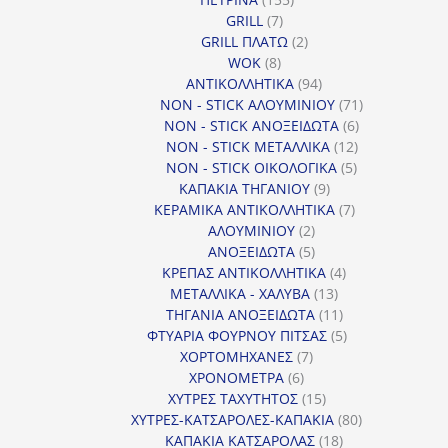
7
προϊόντα
GRILL
7
προϊόντα
2
GRILL ΠΛΑΤΩ
2
8
προϊόντα
WOK
8
προϊόντα
94
ΑΝΤΙΚΟΛΛΗΤΙΚΑ
94
προϊόντα
71
NON - STICK ΑΛΟΥΜΙΝΙΟΥ
71
6
προϊόντα
NON - STICK ΑΝΟΞΕΙΔΩΤΑ
6
12
προϊόντα
NON - STICK ΜΕΤΑΛΛΙΚΑ
12
5
προϊόντα
NON - STICK ΟΙΚΟΛΟΓΙΚΑ
5
9
προϊόντα
ΚΑΠΑΚΙΑ ΤΗΓΑΝΙΟΥ
9
προϊόντα
7
ΚΕΡΑΜΙΚΑ ΑΝΤΙΚΟΛΛΗΤΙΚΑ
7
2
προϊόντα
ΑΛΟΥΜΙΝΙΟΥ
2
προϊόντα
5
ΑΝΟΞΕΙΔΩΤΑ
5
προϊόντα
4
ΚΡΕΠΑΣ ΑΝΤΙΚΟΛΛΗΤΙΚΑ
4
13
προϊόντα
ΜΕΤΑΛΛΙΚΑ - ΧΑΛΥΒΑ
13
προϊόντα
11
ΤΗΓΑΝΙΑ ΑΝΟΞΕΙΔΩΤΑ
11
προϊόντα
5
ΦΤΥΑΡΙΑ ΦΟΥΡΝΟΥ ΠΙΤΣΑΣ
5
7
προϊόντα
ΧΟΡΤΟΜΗΧΑΝΕΣ
7
6
προϊόντα
ΧΡΟΝΟΜΕΤΡΑ
6
προϊόντα
15
ΧΥΤΡΕΣ ΤΑΧΥΤΗΤΟΣ
15
προϊόντα
80
ΧΥΤΡΕΣ-ΚΑΤΣΑΡΟΛΕΣ-ΚΑΠΑΚΙΑ
80
18
προϊόντα
ΚΑΠΑΚΙΑ ΚΑΤΣΑΡΟΛΑΣ
18