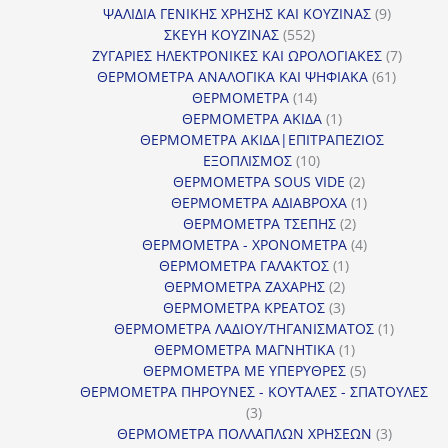
προϊόντα
9
ΨΑΛΙΔΙΑ ΓΕΝΙΚΗΣ ΧΡΗΣΗΣ ΚΑΙ ΚΟΥΖΙΝΑΣ
9
552
προϊόντα
ΣΚΕΥΗ ΚΟΥΖΙΝΑΣ
552
προϊόντα
7
ΖΥΓΑΡΙΕΣ ΗΛΕΚΤΡΟΝΙΚΕΣ ΚΑΙ ΩΡΟΛΟΓΙΑΚΕΣ
7
61
προϊόν
ΘΕΡΜΟΜΕΤΡΑ ΑΝΑΛΟΓΙΚΑ ΚΑΙ ΨΗΦΙΑΚΑ
61
14
προϊόντ
ΘΕΡΜΟΜΕΤΡΑ
14
προϊόντα
1
ΘΕΡΜΟΜΕΤΡΑ ΑΚΙΔΑ
1
προϊόν
ΘΕΡΜΟΜΕΤΡΑ ΑΚΙΔΑ|ΕΠΙΤΡΑΠΕΖΙΟΣ
10
ΕΞΟΠΛΙΣΜΟΣ
10
προϊόντα
2
ΘΕΡΜΟΜΕΤΡΑ SOUS VIDE
2
προϊόντα
1
ΘΕΡΜΟΜΕΤΡΑ ΑΔΙΑΒΡΟΧΑ
1
2
προϊόν
ΘΕΡΜΟΜΕΤΡΑ ΤΣΕΠΗΣ
2
προϊόντα
4
ΘΕΡΜΟΜΕΤΡΑ - ΧΡΟΝΟΜΕΤΡΑ
4
1
προϊόντα
ΘΕΡΜΟΜΕΤΡΑ ΓΑΛΑΚΤΟΣ
1
2
προϊόν
ΘΕΡΜΟΜΕΤΡΑ ΖΑΧΑΡΗΣ
2
προϊόντα
3
ΘΕΡΜΟΜΕΤΡΑ ΚΡΕΑΤΟΣ
3
προϊόντα
1
ΘΕΡΜΟΜΕΤΡΑ ΛΑΔΙΟΥ/ΤΗΓΑΝΙΣΜΑΤΟΣ
1
1
προϊόν
ΘΕΡΜΟΜΕΤΡΑ ΜΑΓΝΗΤΙΚΑ
1
προϊόν
5
ΘΕΡΜΟΜΕΤΡΑ ΜΕ ΥΠΕΡΥΘΡΕΣ
5
προϊόντα
ΘΕΡΜΟΜΕΤΡΑ ΠΗΡΟΥΝΕΣ - ΚΟΥΤΑΛΕΣ - ΣΠΑΤΟΥΛΕΣ
3
3
προϊόντα
3
ΘΕΡΜΟΜΕΤΡΑ ΠΟΛΛΑΠΛΩΝ ΧΡΗΣΕΩΝ
3