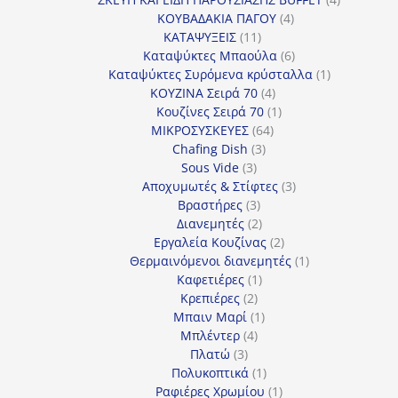
4
προϊόντα
ΚΟΥΒΑΔΑΚΙΑ ΠΑΓΟΥ
4
11
προϊόντα
ΚΑΤΑΨΥΞΕΙΣ
11
προϊόντα
6
Καταψύκτες Μπαούλα
6
προϊόντα
1
Καταψύκτες Συρόμενα κρύσταλλα
1
4
προϊόν
ΚΟΥΖΙΝΑ Σειρά 70
4
προϊόντα
1
Κουζίνες Σειρά 70
1
64
προϊόν
ΜΙΚΡΟΣΥΣΚΕΥΕΣ
64
3
προϊόντα
Chafing Dish
3
3
προϊόντα
Sous Vide
3
προϊόντα
3
Αποχυμωτές & Στίφτες
3
3
προϊόντα
Βραστήρες
3
προϊόντα
2
Διανεμητές
2
προϊόντα
2
Εργαλεία Κουζίνας
2
προϊόντα
1
Θερμαινόμενοι διανεμητές
1
1
προϊόν
Καφετιέρες
1
2
προϊόν
Κρεπιέρες
2
προϊόντα
1
Μπαιν Μαρί
1
4
προϊόν
Μπλέντερ
4
3
προϊόντα
Πλατώ
3
προϊόντα
1
Πολυκοπτικά
1
προϊόν
1
Ραφιέρες Χρωμίου
1