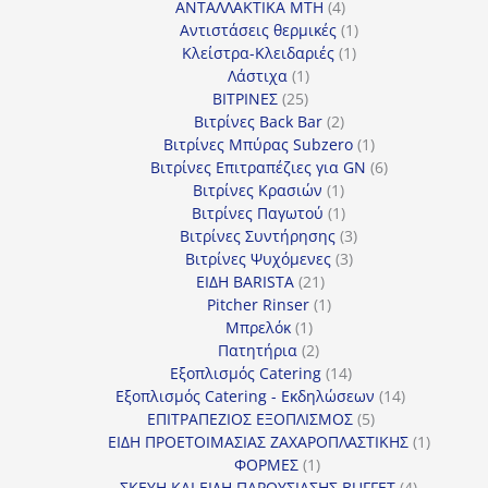
4
προϊόντα
ΑΝΤΑΛΛΑΚΤΙΚΑ MTH
4
προϊόντα
1
Αντιστάσεις θερμικές
1
1
προϊόν
Κλείστρα-Κλειδαριές
1
1
προϊόν
Λάστιχα
1
25
προϊόν
ΒΙΤΡΙΝΕΣ
25
προϊόντα
2
Βιτρίνες Back Bar
2
προϊόντα
1
Βιτρίνες Mπύρας Subzero
1
προϊόν
6
Βιτρίνες Επιτραπέζιες για GN
6
1
προϊόντα
Βιτρίνες Κρασιών
1
προϊόν
1
Βιτρίνες Παγωτού
1
προϊόν
3
Βιτρίνες Συντήρησης
3
3
προϊόντα
Βιτρίνες Ψυχόμενες
3
21
προϊόντα
ΕΙΔΗ BARISTA
21
προϊόντα
1
Pitcher Rinser
1
1
προϊόν
Μπρελόκ
1
προϊόν
2
Πατητήρια
2
προϊόντα
14
Εξοπλισμός Catering
14
προϊόντα
14
Εξοπλισμός Catering - Εκδηλώσεων
14
5
προϊόντα
ΕΠΙΤΡΑΠΕΖΙΟΣ ΕΞΟΠΛΙΣΜΟΣ
5
προϊόντα
1
ΕΙΔΗ ΠΡΟΕΤΟΙΜΑΣΙΑΣ ΖΑΧΑΡΟΠΛΑΣΤΙΚΗΣ
1
1
προϊόν
ΦΟΡΜΕΣ
1
προϊόν
4
ΣΚΕΥΗ ΚΑΙ ΕΙΔΗ ΠΑΡΟΥΣΙΑΣΗΣ BUFFET
4