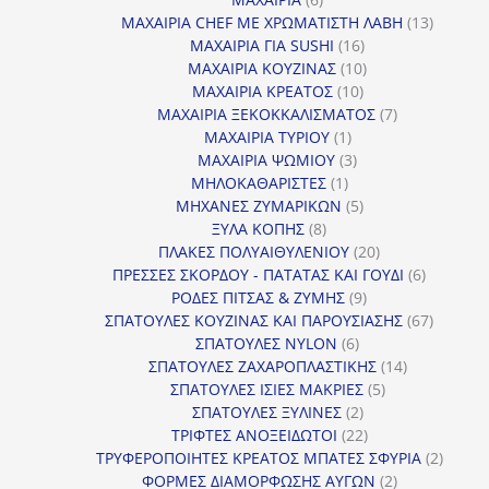
προϊόντα
13
ΜΑΧΑΙΡΙΑ CHEF ΜΕ ΧΡΩΜΑΤΙΣΤΗ ΛΑΒΗ
13
16
προϊόντ
ΜΑΧΑΙΡΙΑ ΓΙΑ SUSHI
16
προϊόντα
10
ΜΑΧΑΙΡΙΑ ΚΟΥΖΙΝΑΣ
10
10
προϊόντα
ΜΑΧΑΙΡΙΑ ΚΡΕΑΤΟΣ
10
προϊόντα
7
ΜΑΧΑΙΡΙΑ ΞΕΚΟΚΚΑΛΙΣΜΑΤΟΣ
7
1
προϊόντα
ΜΑΧΑΙΡΙΑ ΤΥΡΙΟΥ
1
προϊόν
3
ΜΑΧΑΙΡΙΑ ΨΩΜΙΟΥ
3
1
προϊόντα
ΜΗΛΟΚΑΘΑΡΙΣΤΕΣ
1
προϊόν
5
ΜΗΧΑΝΕΣ ΖΥΜΑΡΙΚΩΝ
5
8
προϊόντα
ΞΥΛΑ ΚΟΠΗΣ
8
προϊόντα
20
ΠΛΑΚΕΣ ΠΟΛΥΑΙΘΥΛΕΝΙΟΥ
20
προϊόντα
6
ΠΡΕΣΣΕΣ ΣΚΟΡΔΟΥ - ΠΑΤΑΤΑΣ ΚΑΙ ΓΟΥΔΙ
6
9
προϊόντα
ΡΟΔΕΣ ΠΙΤΣΑΣ & ΖΥΜΗΣ
9
προϊόντα
67
ΣΠΑΤΟΥΛΕΣ ΚΟΥΖΙΝΑΣ ΚΑΙ ΠΑΡΟΥΣΙΑΣΗΣ
67
6
προϊόντ
ΣΠΑΤΟΥΛΕΣ NYLON
6
προϊόντα
14
ΣΠΑΤΟΥΛΕΣ ΖΑΧΑΡΟΠΛΑΣΤΙΚΗΣ
14
5
προϊόντα
ΣΠΑΤΟΥΛΕΣ ΙΣΙΕΣ ΜΑΚΡΙΕΣ
5
2
προϊόντα
ΣΠΑΤΟΥΛΕΣ ΞΥΛΙΝΕΣ
2
προϊόντα
22
ΤΡΙΦΤΕΣ ΑΝΟΞΕΙΔΩΤΟΙ
22
προϊόντα
2
ΤΡΥΦΕΡΟΠΟΙΗΤΕΣ ΚΡΕΑΤΟΣ ΜΠΑΤΕΣ ΣΦΥΡΙΑ
2
2
προϊόν
ΦΟΡΜΕΣ ΔΙΑΜΟΡΦΩΣΗΣ ΑΥΓΩΝ
2