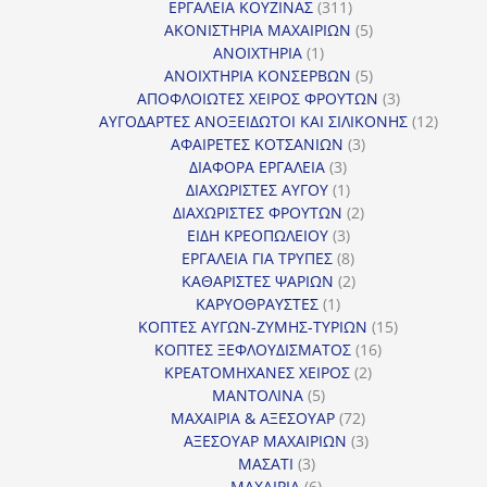
311
προϊόντ
ΕΡΓΑΛΕΙΑ ΚΟΥΖΙΝΑΣ
311
προϊόντα
5
ΑΚΟΝΙΣΤΗΡΙΑ ΜΑΧΑΙΡΙΩΝ
5
1
προϊόντα
ΑΝΟΙΧΤΗΡΙΑ
1
προϊόν
5
ΑΝΟΙΧΤΗΡΙΑ ΚΟΝΣΕΡΒΩΝ
5
προϊόντα
3
ΑΠΟΦΛΟΙΩΤΕΣ ΧΕΙΡΟΣ ΦΡΟΥΤΩΝ
3
προϊόντα
12
ΑΥΓΟΔΑΡΤΕΣ ΑΝΟΞΕΙΔΩΤΟΙ ΚΑΙ ΣΙΛΙΚΟΝΗΣ
12
3
προϊόν
ΑΦΑΙΡΕΤΕΣ ΚΟΤΣΑΝΙΩΝ
3
3
προϊόντα
ΔΙΑΦΟΡΑ ΕΡΓΑΛΕΙΑ
3
προϊόντα
1
ΔΙΑΧΩΡΙΣΤΕΣ ΑΥΓΟΥ
1
προϊόν
2
ΔΙΑΧΩΡΙΣΤΕΣ ΦΡΟΥΤΩΝ
2
3
προϊόντα
ΕΙΔΗ ΚΡΕΟΠΩΛΕΙΟΥ
3
προϊόντα
8
ΕΡΓΑΛΕΙΑ ΓΙΑ ΤΡΥΠΕΣ
8
προϊόντα
2
ΚΑΘΑΡΙΣΤΕΣ ΨΑΡΙΩΝ
2
1
προϊόντα
ΚΑΡΥΟΘΡΑΥΣΤΕΣ
1
προϊόν
15
ΚΟΠΤΕΣ ΑΥΓΩΝ-ΖΥΜΗΣ-ΤΥΡΙΩΝ
15
16
προϊόντα
ΚΟΠΤΕΣ ΞΕΦΛΟΥΔΙΣΜΑΤΟΣ
16
2
προϊόντα
ΚΡΕΑΤΟΜΗΧΑΝΕΣ ΧΕΙΡΟΣ
2
5
προϊόντα
ΜΑΝΤΟΛΙΝΑ
5
προϊόντα
72
ΜΑΧΑΙΡΙΑ & ΑΞΕΣΟΥΑΡ
72
προϊόντα
3
ΑΞΕΣΟΥΑΡ ΜΑΧΑΙΡΙΩΝ
3
3
προϊόντα
ΜΑΣΑΤΙ
3
προϊόντα
6
ΜΑΧΑΙΡΙΑ
6