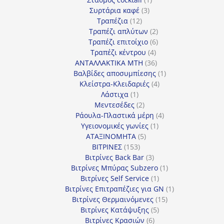
3
προϊόν
Συρτάρια καφέ
3
12
προϊόντα
Τραπέζια
12
προϊόντα
2
Τραπέζι απλύτων
2
προϊόντα
6
Τραπέζι επιτοίχιο
6
4
προϊόντα
Τραπέζι κέντρου
4
προϊόντα
36
ΑΝΤΑΛΛΑΚΤΙΚΑ MTH
36
προϊόντα
1
Βαλβίδες αποσυμπίεσης
1
4
προϊόν
Κλείστρα-Κλειδαριές
4
1
προϊόντα
Λάστιχα
1
προϊόν
2
Μεντεσέδες
2
προϊόντα
4
Ράουλα-Πλαστικά μέρη
4
1
προϊόντα
Υγειονομικές γωνίες
1
5
προϊόν
ΑΤΑΞΙΝΟΜΗΤΑ
5
153
προϊόντα
ΒΙΤΡΙΝΕΣ
153
προϊόντα
3
Βιτρίνες Back Bar
3
προϊόντα
1
Βιτρίνες Mπύρας Subzero
1
1
προϊόν
Βιτρίνες Self Service
1
προϊόν
1
Βιτρίνες Επιτραπέζιες για GN
1
15
προϊόν
Βιτρίνες Θερμαινόμενες
15
5
προϊόντα
Βιτρίνες Κατάψυξης
5
6
προϊόντα
Βιτρίνες Κρασιών
6