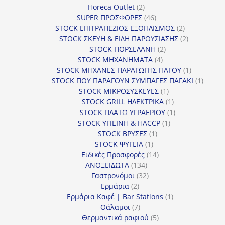
2
προϊόν
Horeca Outlet
2
προϊόντα
46
SUPER ΠΡΟΣΦΟΡΕΣ
46
προϊόντα
2
STOCK ΕΠΙΤΡΑΠΕΖΙΟΣ ΕΞΟΠΛΙΣΜΟΣ
2
προϊόντα
2
STOCK ΣΚΕΥΗ & ΕΙΔΗ ΠΑΡΟΥΣΙΑΣΗΣ
2
2
προϊόντα
STOCK ΠΟΡΣΕΛΑΝΗ
2
4
προϊόντα
STOCK ΜΗΧΑΝΗΜΑΤΑ
4
προϊόντα
1
STOCK ΜΗΧΑΝΕΣ ΠΑΡΑΓΩΓΗΣ ΠΑΓΟΥ
1
προϊόν
1
STOCK ΠΟΥ ΠΑΡΑΓΟΥΝ ΣΥΜΠΑΓΕΣ ΠΑΓΑΚΙ
1
1
προϊόν
STOCK ΜΙΚΡΟΣΥΣΚΕΥΕΣ
1
προϊόν
1
STOCK GRILL ΗΛΕΚΤΡΙΚΑ
1
προϊόν
1
STOCK ΠΛΑΤΩ ΥΓΡΑΕΡΙΟΥ
1
1
προϊόν
STOCK ΥΓΙΕΙΝΗ & HACCP
1
1
προϊόν
STOCK ΒΡΥΣΕΣ
1
1
προϊόν
STOCK ΨΥΓΕΙΑ
1
προϊόν
14
Ειδικές Προσφορές
14
134
προϊόντα
ΑΝΟΞΕΙΔΩΤΑ
134
προϊόντα
32
Γαστρονόμοι
32
2
προϊόντα
Ερμάρια
2
προϊόντα
1
Ερμάρια Καφέ | Bar Stations
1
7
προϊόν
Θάλαμοι
7
προϊόντα
5
Θερμαντικά ραφιού
5