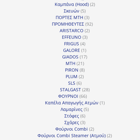
2
προϊόντα
Καμπάνα (Hood)
2
5
προϊόντα
Σκευών
5
προϊόντα
3
ΠΟΡΤΕΣ MTH
3
προϊόντα
92
ΠΡΟΜΗΘΕΥΤΕΣ
92
2
προϊόντα
ARISTARCO
2
3
προϊόντα
EFFEUNO
3
4
προϊόντα
FRIGUS
4
προϊόντα
1
GALORE
1
προϊόν
17
GIADOS
17
21
προϊόντα
MTH
21
προϊόντα
8
PIRON
8
2
προϊόντα
PLUM
2
6
προϊόντα
SLS
6
προϊόντα
28
STALGAST
28
66
προϊόντα
ΦΟΥΡΝΟΙ
66
προϊόντα
1
Καπέλα Απαγωγής Ατμών
1
5
προϊόν
Λαμαρίνες
5
6
προϊόντα
Στόφες
6
προϊόντα
3
Σχάρες
3
προϊόντα
2
Φούρνοι Combi
2
προϊόντα
2
Φούρνοι Combi Steamer (Ατμού)
2