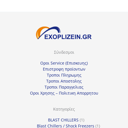
έ
ξ
τ
ε
μ
ί
Σύνδεσμοι
α
κ
Οροι Service (Επισκευης)
α
Επιστροφη προϊοντων
Τροποι Πληρωμης
τ
Τροποι Αποστολης
η
Τροποι Παραγγελιας
γ
Οροι Χρησης – Πολιτικη Απορρητου
ο
ρ
Κατηγορίες
ί
1
BLAST CHILLERS
1
α
προϊόν
1
Blast Chillers / Shock Freezers
1