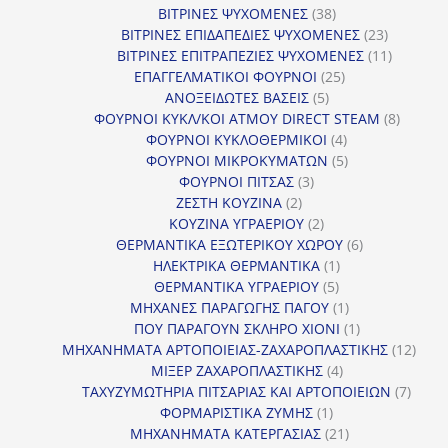
38
προϊόντα
ΒΙΤΡΙΝΕΣ ΨΥΧΟΜΕΝΕΣ
38
προϊόντα
23
ΒΙΤΡΙΝΕΣ ΕΠΙΔΑΠΕΔΙΕΣ ΨΥΧΟΜΕΝΕΣ
23
προϊόντα
11
ΒΙΤΡΙΝΕΣ ΕΠΙΤΡΑΠΕΖΙΕΣ ΨΥΧΟΜΕΝΕΣ
11
25
προϊόντ
ΕΠΑΓΓΕΛΜΑΤΙΚΟΙ ΦΟΥΡΝΟΙ
25
5
προϊόντα
ΑΝΟΞΕΙΔΩΤΕΣ ΒΑΣΕΙΣ
5
προϊόντα
8
ΦΟΥΡΝΟΙ ΚΥΚΛ/ΚΟΙ ΑΤΜΟΥ DIRECT STEAM
8
4
προϊόν
ΦΟΥΡΝΟΙ ΚΥΚΛΟΘΕΡΜΙΚΟΙ
4
προϊόντα
5
ΦΟΥΡΝΟΙ ΜΙΚΡΟΚΥΜΑΤΩΝ
5
3
προϊόντα
ΦΟΥΡΝΟΙ ΠΙΤΣΑΣ
3
2
προϊόντα
ΖΕΣΤΗ ΚΟΥΖΙΝΑ
2
προϊόντα
2
ΚΟΥΖΙΝΑ ΥΓΡΑΕΡΙΟΥ
2
προϊόντα
6
ΘΕΡΜΑΝΤΙΚΑ ΕΞΩΤΕΡΙΚΟΥ ΧΩΡΟΥ
6
1
προϊόντα
ΗΛΕΚΤΡΙΚΑ ΘΕΡΜΑΝΤΙΚΑ
1
5
προϊόν
ΘΕΡΜΑΝΤΙΚΑ ΥΓΡΑΕΡΙΟΥ
5
προϊόντα
1
ΜΗΧΑΝΕΣ ΠΑΡΑΓΩΓΗΣ ΠΑΓΟΥ
1
προϊόν
1
ΠΟΥ ΠΑΡΑΓΟΥΝ ΣΚΛΗΡΟ ΧΙΟΝΙ
1
προϊόν
12
ΜΗΧΑΝΗΜΑΤΑ ΑΡΤΟΠΟΙΕΙΑΣ-ΖΑΧΑΡΟΠΛΑΣΤΙΚΗΣ
12
4
προϊ
ΜΙΞΕΡ ΖΑΧΑΡΟΠΛΑΣΤΙΚΗΣ
4
προϊόντα
7
ΤΑΧΥΖΥΜΩΤΗΡΙΑ ΠΙΤΣΑΡΙΑΣ ΚΑΙ ΑΡΤΟΠΟΙΕΙΩΝ
7
1
προϊό
ΦΟΡΜΑΡΙΣΤΙΚΑ ΖΥΜΗΣ
1
προϊόν
21
ΜΗΧΑΝΗΜΑΤΑ ΚΑΤΕΡΓΑΣΙΑΣ
21