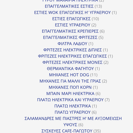
13
προϊόντα
ΕΠΑΓΓΕΛΜΑΤΙΚΕΣ ΕΣΤΙΕΣ
13
προϊόντα
1
ΕΣΤΙΕΣ WOK ΕΠΑΓΩΓΙΚΕΣ Η' ΥΓΡΑΕΡΙΟΥ
1
10
προϊόν
ΕΣΤΙΕΣ ΕΠΑΓΩΓΙΚΕΣ
10
2
προϊόντα
ΕΣΤΙΕΣ ΥΓΡΑΕΡΙΟΥ
2
προϊόντα
6
ΕΠΑΓΓΕΛΜΑΤΙΚΕΣ ΚΡΕΠΙΕΡΕΣ
6
5
προϊόντα
ΕΠΑΓΓΕΛΜΑΤΙΚΕΣ ΦΡΙΤΕΖΕΣ
5
1
προϊόντα
ΦΙΛΤΡΑ ΛΑΔΙΟΥ
1
προϊόν
1
ΦΡΙΤΕΖΕΣ ΗΛΕΚΤΡΙΚΕΣ ΔΙΠΛΕΣ
1
προϊόν
1
ΦΡΙΤΕΖΕΣ ΗΛΕΚΤΡΙΚΕΣ ΕΠΑΓΩΓΙΚΕΣ
1
2
προϊόν
ΦΡΙΤΕΖΕΣ ΗΛΕΚΤΡΙΚΕΣ ΜΟΝΕΣ
2
1
προϊόντα
ΘΕΡΜΑΝΤΙΚΑ ΦΑΓΗΤΟΥ
1
11
προϊόν
ΜΗΧΑΝΕΣ HOT DOG
11
προϊόντα
2
ΜΗΧΑΝΕΣ ΓΙΑ ΜΑΛΛΙ ΤΗΣ ΓΡΙΑΣ
2
1
προϊόντα
ΜΗΧΑΝΕΣ ΠΟΠ ΚΟΡΝ
1
προϊόν
6
ΜΠΑΙΝ ΜΑΡΙ ΗΛΕΚΤΡΙΚΑ
6
προϊόντα
7
ΠΛΑΤΩ ΗΛΕΚΤΡΙΚΑ ΚΑΙ ΥΓΡΑΕΡΙΟΥ
7
1
προϊόντα
ΠΛΑΤΩ ΗΛΕΚΤΡΙΚΑ
1
6
προϊόν
ΠΛΑΤΩ ΥΓΡΑΕΡΙΟΥ
6
προϊόντα
ΣΑΛΑΜΑΝΔΡΕΣ ΜΕ ΠΙΑΣΤΡΕΣ Η' ΜΕ ΑΥΞΟΜΕΙΩΣΗ
6
ΥΨΟΥΣ
6
προϊόντα
35
ΣΥΣΚΕΥΕΣ CAFE-ΠΑΓΩΤΟΥ
35