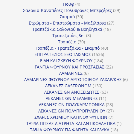
4
προϊόν
Πουφ
4
προϊόντα
29
Σαλόνια-Καναπέδες-Πολυθρόνες-Μπερζέρες
29
30
προϊόν
Σκαμπό
30
προϊόντα
27
Στρώματα - Επιστρώματα - Μαξιλάρια
27
18
προϊόντα
Τραπεζάκια Σαλονιού & Βοηθητικά
18
3
προϊόντα
Τραπεζαρίες Set
3
30
προϊόντα
Τραπέζια
30
προϊόντα
40
Τραπέζια - Τραπεζάκια - Σκαμπό
40
1536
προϊόντα
ΕΠΙΤΡΑΠΕΖΙΟΣ ΕΞΟΠΛΙΣΜΟΣ
1536
184
προϊόντα
ΕΙΔΗ ΚΑΙ ΣΚΕΥΗ ΦΟΥΡΝΟΥ
184
προϊόντα
22
ΓΑΝΤΙΑ ΦΟΥΡΝΟΥ ΚΑΙ ΠΡΟΣΤΑΣΙΑΣ
22
6
προϊόντα
ΛΑΜΑΡΙΝΕΣ
6
προϊόντα
6
ΛΑΜΑΡΙΝΕΣ ΦΟΥΡΝΟΥ-ΑΡΤΟΠΟΙΕΙΟΥ-ΖΑΧΑΡ/ΚΗΣ
6
130
προ
ΛΕΚΑΝΕΣ GASTRONOM
130
προϊόντα
63
ΛΕΚΑΝΕΣ GN ΑΝΟΞΕΙΔΩΤΕΣ
63
11
προϊόντα
ΛΕΚΑΝΕΣ GN ΜΕΛΑΜΙΝΗΣ
11
προϊόντα
28
ΛΕΚΑΝΕΣ GN ΠΟΛΥΚΑΡΜΠΟΝΙΚΑ
28
προϊόντα
27
ΛΕΚΑΝΕΣ GN ΠΟΛΥΠΡΟΠΥΛΕΝΙΟΥ
27
7
προϊόντα
ΣΧΑΡΕΣ ΧΡΩΜΙΟΥ ΚΑΙ INOX ΨΥΓΕΙΩΝ
7
προϊόντα
1
ΤΑΨΙΑ ΠΙΤΣΑΣ ΔΙΑΤΡΗΤΑ ΚΑΙ ΑΝΤΙΚΟΛΛΗΤΙΚΑ
1
18
προϊόν
ΤΑΨΙΑ ΦΟΥΡΝΟΥ ΓΙΑ ΦΑΓΗΤΑ ΚΑΙ ΓΛΥΚΑ
18