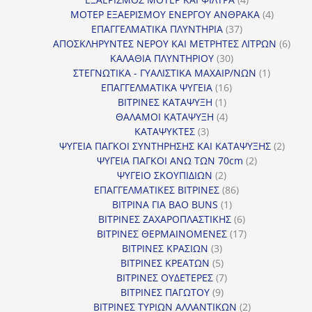
προϊόντα
4
ΜΟΤΕΡ ΕΞΑΕΡΙΣΜΟΥ ΕΝΕΡΓΟΥ ΑΝΘΡΑΚΑ
4
37
προϊόντ
ΕΠΑΓΓΕΛΜΑΤΙΚΑ ΠΛΥΝΤΗΡΙΑ
37
προϊόντα
6
ΑΠΟΣΚΛΗΡΥΝΤΕΣ ΝΕΡΟΥ ΚΑΙ ΜΕΤΡΗΤΕΣ ΛΙΤΡΩΝ
6
30
προϊ
ΚΑΛΑΘΙΑ ΠΛΥΝΤΗΡΙΟΥ
30
προϊόντα
1
ΣΤΕΓΝΩΤΙΚΑ - ΓΥΑΛΙΣΤΙΚΑ ΜΑΧΑΙΡ/ΝΩΝ
1
16
προϊόν
ΕΠΑΓΓΕΛΜΑΤΙΚΑ ΨΥΓΕΙΑ
16
1
προϊόντα
ΒΙΤΡΙΝΕΣ ΚΑΤΑΨΥΞΗ
1
προϊόν
4
ΘΑΛΑΜΟΙ ΚΑΤΑΨΥΞΗ
4
3
προϊόντα
ΚΑΤΑΨΥΚΤΕΣ
3
προϊόντα
2
ΨΥΓΕΙΑ ΠΑΓΚΟΙ ΣΥΝΤΗΡΗΣΗΣ ΚΑΙ ΚΑΤΑΨΥΞΗΣ
2
2
προϊό
ΨΥΓΕΙΑ ΠΑΓΚΟΙ ΑΝΩ ΤΩΝ 70cm
2
2
προϊόντα
ΨΥΓΕΙΟ ΣΚΟΥΠΙΔΙΩΝ
2
προϊόντα
86
ΕΠΑΓΓΕΛΜΑΤΙΚΕΣ ΒΙΤΡΙΝΕΣ
86
1
προϊόντα
ΒΙΤΡΙΝΑ ΓΙΑ BAO BUNS
1
προϊόν
6
ΒΙΤΡΙΝΕΣ ΖΑΧΑΡΟΠΛΑΣΤΙΚΗΣ
6
προϊόντα
17
ΒΙΤΡΙΝΕΣ ΘΕΡΜΑΙΝΟΜΕΝΕΣ
17
3
προϊόντα
ΒΙΤΡΙΝΕΣ ΚΡΑΣΙΩΝ
3
προϊόντα
5
ΒΙΤΡΙΝΕΣ ΚΡΕΑΤΩΝ
5
προϊόντα
7
ΒΙΤΡΙΝΕΣ ΟΥΔΕΤΕΡΕΣ
7
9
προϊόντα
ΒΙΤΡΙΝΕΣ ΠΑΓΩΤΟΥ
9
προϊόντα
2
ΒΙΤΡΙΝΕΣ ΤΥΡΙΩΝ ΑΛΛΑΝΤΙΚΩΝ
2