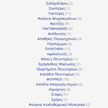
2
προϊόν
Σαλαμάνδρες
2
1
προϊόντα
Σουπιέρες
1
προϊόν
11
Τοστιέρες
11
προϊόντα
2
Φούρνοι Μικροκυμάτων
2
9
προϊόντα
Φριτέζες
9
προϊόντα
6
ΠΑΓΟΜΗΧΑΝΕΣ
6
1
προϊόντα
Ανάδευσης
1
προϊόν
3
Αποθήκες Παγομηχανών
3
2
προϊόντα
Παγότριμμα
2
11
προϊόντα
ΠΛΥΝΤΗΡΙΑ
11
προϊόντα
3
Αφαλατωτές
3
προϊόντα
1
Βάσεις Πλυντηρίων
1
προϊόν
1
Εμπρόσθιας Φόρτωσης
1
προϊόν
2
Εξαρτήματα Πλυντηρίων
2
3
προϊόντα
Καλάθια Πλυντηρίων
3
14
προϊόντα
ΦΟΥΡΝΟΙ
14
προϊόντα
2
Καπέλα Απαγωγής Ατμών
2
4
προϊόντα
Λαμαρίνες
4
1
προϊόντα
Στόφες
1
προϊόν
1
Σχάρες
1
προϊόν
2
Φούρνοι Κυκλοθερμικοί Ηλεκτρικοί
2