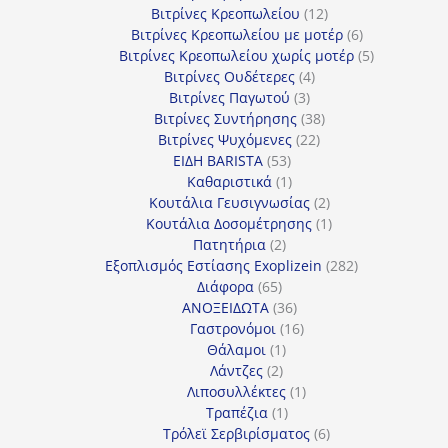
προϊόντα
12
Βιτρίνες Κρεοπωλείου
12
προϊόντα
6
Βιτρίνες Κρεοπωλείου με μοτέρ
6
προϊόντα
5
Βιτρίνες Κρεοπωλείου χωρίς μοτέρ
5
4
προϊόντα
Βιτρίνες Ουδέτερες
4
3
προϊόντα
Βιτρίνες Παγωτού
3
προϊόντα
38
Βιτρίνες Συντήρησης
38
22
προϊόντα
Βιτρίνες Ψυχόμενες
22
53
προϊόντα
ΕΙΔΗ BARISTA
53
προϊόντα
1
Καθαριστικά
1
προϊόν
2
Κουτάλια Γευσιγνωσίας
2
προϊόντα
1
Κουτάλια Δοσομέτρησης
1
2
προϊόν
Πατητήρια
2
προϊόντα
282
Εξοπλισμός Εστίασης Exoplizein
282
65
προϊόντα
Διάφορα
65
προϊόντα
36
ΑΝΟΞΕΙΔΩΤΑ
36
προϊόντα
16
Γαστρονόμοι
16
1
προϊόντα
Θάλαμοι
1
2
προϊόν
Λάντζες
2
προϊόντα
1
Λιποσυλλέκτες
1
1
προϊόν
Τραπέζια
1
προϊόν
6
Τρόλεϊ Σερβιρίσματος
6