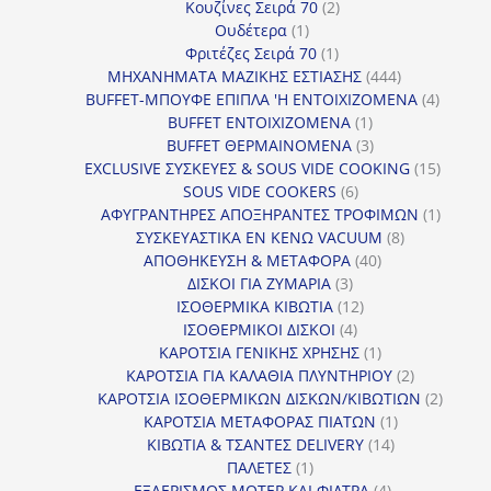
προϊόντα
2
Κουζίνες Σειρά 70
2
1
προϊόντα
Ουδέτερα
1
προϊόν
1
Φριτέζες Σειρά 70
1
προϊόν
444
ΜΗΧΑΝΗΜΑΤΑ ΜΑΖΙΚΗΣ ΕΣΤΙΑΣΗΣ
444
προϊόντα
4
BUFFET-ΜΠΟΥΦΕ ΕΠΙΠΛΑ 'Η ΕΝΤΟΙΧΙΖΟΜΕΝΑ
4
1
προϊόν
BUFFET ΕΝΤΟΙΧΙΖΟΜΕΝΑ
1
προϊόν
3
BUFFET ΘΕΡΜΑΙΝΟΜΕΝΑ
3
προϊόντα
15
EXCLUSIVE ΣΥΣΚΕΥΕΣ & SOUS VIDE COOKING
15
6
προϊόν
SOUS VIDE COOKERS
6
προϊόντα
1
ΑΦΥΓΡΑΝΤΗΡΕΣ ΑΠΟΞΗΡΑΝΤΕΣ ΤΡΟΦΙΜΩΝ
1
8
προϊόν
ΣΥΣΚΕΥΑΣΤΙΚΑ ΕΝ ΚΕΝΩ VACUUM
8
40
προϊόντα
ΑΠΟΘΗΚΕΥΣΗ & ΜΕΤΑΦΟΡΑ
40
3
προϊόντα
ΔΙΣΚΟΙ ΓΙΑ ΖΥΜΑΡΙΑ
3
προϊόντα
12
ΙΣΟΘΕΡΜΙΚΑ ΚΙΒΩΤΙΑ
12
4
προϊόντα
ΙΣΟΘΕΡΜΙΚΟΙ ΔΙΣΚΟΙ
4
προϊόντα
1
ΚΑΡΟΤΣΙΑ ΓΕΝΙΚΗΣ ΧΡΗΣΗΣ
1
προϊόν
2
ΚΑΡΟΤΣΙΑ ΓΙΑ ΚΑΛΑΘΙΑ ΠΛΥΝΤΗΡΙΟΥ
2
προϊόντα
2
ΚΑΡΟΤΣΙΑ ΙΣΟΘΕΡΜΙΚΩΝ ΔΙΣΚΩΝ/ΚΙΒΩΤΙΩΝ
2
1
προϊόν
ΚΑΡΟΤΣΙΑ ΜΕΤΑΦΟΡΑΣ ΠΙΑΤΩΝ
1
14
προϊόν
ΚΙΒΩΤΙΑ & ΤΣΑΝΤΕΣ DELIVERY
14
1
προϊόντα
ΠΑΛΕΤΕΣ
1
προϊόν
4
ΕΞΑΕΡΙΣΜΟΣ ΜΟΤΕΡ ΚΑΙ ΦΙΛΤΡΑ
4