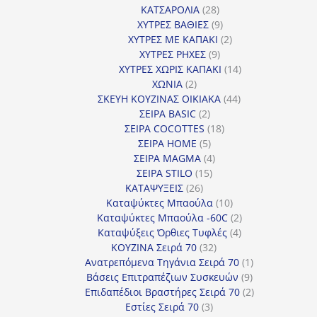
28
προϊόντα
ΚΑΤΣΑΡΟΛΙΑ
28
προϊόντα
9
ΧΥΤΡΕΣ ΒΑΘΙΕΣ
9
προϊόντα
2
ΧΥΤΡΕΣ ΜΕ ΚΑΠΑΚΙ
2
9
προϊόντα
ΧΥΤΡΕΣ ΡΗΧΕΣ
9
προϊόντα
14
ΧΥΤΡΕΣ ΧΩΡΙΣ ΚΑΠΑΚΙ
14
2
προϊόντα
ΧΩΝΙΑ
2
προϊόντα
44
ΣΚΕΥΗ ΚΟΥΖΙΝΑΣ ΟΙΚΙΑΚΑ
44
2
προϊόντα
ΣΕΙΡΑ BASIC
2
προϊόντα
18
ΣΕΙΡΑ COCOTTES
18
5
προϊόντα
ΣΕΙΡΑ HOME
5
προϊόντα
4
ΣΕΙΡΑ MAGMA
4
15
προϊόντα
ΣΕΙΡΑ STILO
15
26
προϊόντα
ΚΑΤΑΨΥΞΕΙΣ
26
προϊόντα
10
Καταψύκτες Μπαούλα
10
προϊόντα
2
Καταψύκτες Μπαούλα -60C
2
4
προϊόντα
Καταψύξεις Όρθιες Τυφλές
4
32
προϊόντα
ΚΟΥΖΙΝΑ Σειρά 70
32
προϊόντα
1
Ανατρεπόμενα Τηγάνια Σειρά 70
1
9
προϊόν
Βάσεις Επιτραπέζιων Συσκευών
9
προϊόντα
2
Επιδαπέδιοι Βραστήρες Σειρά 70
2
3
προϊόντα
Εστίες Σειρά 70
3