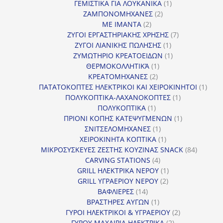
1
προϊόντα
ΓΕΜΙΣΤΙΚΑ ΓΙΑ ΛΟΥΚΑΝΙΚΑ
1
2
προϊόν
ΖΑΜΠΟΝΟΜΗΧΑΝΕΣ
2
2
προϊόντα
ΜΕ ΙΜΑΝΤΑ
2
προϊόντα
7
ΖΥΓΟΙ ΕΡΓΑΣΤΗΡΙΑΚΗΣ ΧΡΗΣΗΣ
7
1
προϊόντα
ΖΥΓΟΙ ΛΙΑΝΙΚΗΣ ΠΩΛΗΣΗΣ
1
προϊόν
1
ΖΥΜΩΤΗΡΙΟ ΚΡΕΑΤΟΕΙΔΩΝ
1
1
προϊόν
ΘΕΡΜΟΚΟΛΛΗΤΙΚΆ
1
2
προϊόν
ΚΡΕΑΤΟΜΗΧΑΝΕΣ
2
προϊόντα
1
ΠΑΤΑΤΟΚΟΠΤΕΣ ΗΛΕΚΤΡΙΚΟΙ ΚΑΙ ΧΕΙΡΟΚΙΝΗΤΟΙ
1
1
προϊ
ΠΟΛΥΚΟΠΤΙΚΑ-ΛΑΧΑΝΟΚΟΠΤΕΣ
1
1
προϊόν
ΠΟΛΥΚΟΠΤΙΚΑ
1
προϊόν
1
ΠΡΙΟΝΙ ΚΟΠΗΣ ΚΑΤΕΨΥΓΜΕΝΩΝ
1
1
προϊόν
ΣΝΙΤΣΕΛΟΜΗΧΑΝΕΣ
1
προϊόν
1
ΧΕΙΡΟΚΙΝΗΤΑ ΚΟΠΤΙΚΑ
1
προϊόν
84
ΜΙΚΡΟΣΥΣΚΕΥΕΣ ΖΕΣΤΗΣ ΚΟΥΖΙΝΑΣ SNACK
84
4
προϊόντ
CARVING STATIONS
4
προϊόντα
1
GRILL ΗΛΕΚΤΡΙΚΑ ΝΕΡΟΥ
1
2
προϊόν
GRILL ΥΓΡΑΕΡΙΟΥ ΝΕΡΟΥ
2
14
προϊόντα
ΒΑΦΛΙΕΡΕΣ
14
προϊόντα
1
ΒΡΑΣΤΗΡΕΣ ΑΥΓΩΝ
1
προϊόν
2
ΓΥΡΟΙ ΗΛΕΚΤΡΙΚΟΙ & ΥΓΡΑΕΡΙΟΥ
2
2
προϊόντα
ΓΥΡΟΥ ΜΑΧΑΙΡΙΑ ΗΛΕΚΤΡΙΚΑ
2