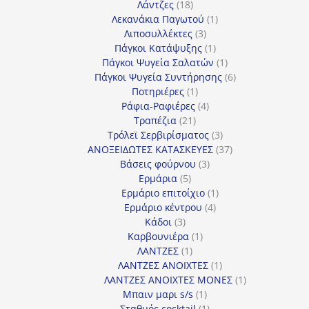
18
προϊόντα
Λάντζες
18
προϊόντα
1
Λεκανάκια Παγωτού
1
3
προϊόν
Λιποσυλλέκτες
3
προϊόντα
1
Πάγκοι Κατάψυξης
1
προϊόν
1
Πάγκοι Ψυγεία Σαλατών
1
προϊόν
6
Πάγκοι Ψυγεία Συντήρησης
6
1
προϊόντα
Ποτηριέρες
1
προϊόν
4
Ράφια-Ραφιέρες
4
21
προϊόντα
Τραπέζια
21
προϊόντα
3
Τρόλεϊ Σερβιρίσματος
3
προϊόντα
37
ΑΝΟΞΕΙΔΩΤΕΣ ΚΑΤΑΣΚΕΥΕΣ
37
3
προϊόντα
Βάσεις φούρνου
3
5
προϊόντα
Ερμάρια
5
προϊόντα
1
Ερμάριο επιτοίχιο
1
4
προϊόν
Ερμάριο κέντρου
4
3
προϊόντα
Κάδοι
3
προϊόντα
1
Καρβουνιέρα
1
1
προϊόν
ΛΑΝΤΖΕΣ
1
προϊόν
1
ΛΑΝΤΖΕΣ ΑΝΟΙΧΤΕΣ
1
προϊόν
1
ΛΑΝΤΖΕΣ ΑΝΟΙΧΤΕΣ ΜΟΝΕΣ
1
1
προϊόν
Μπαιν μαρι s/s
1
προϊόν
1
Σταθμός cocktail
1