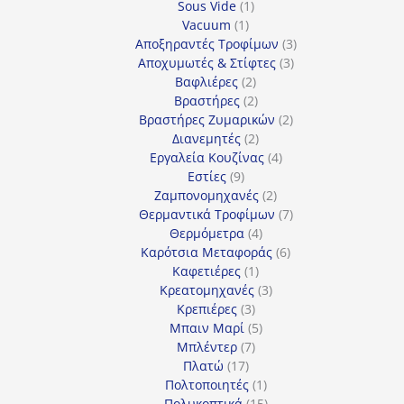
1
προϊόντα
Sous Vide
1
1
προϊόν
Vacuum
1
προϊόν
3
Αποξηραντές Τροφίμων
3
3
προϊόντα
Αποχυμωτές & Στίφτες
3
2
προϊόντα
Βαφλιέρες
2
προϊόντα
2
Βραστήρες
2
προϊόντα
2
Βραστήρες Ζυμαρικών
2
2
προϊόντα
Διανεμητές
2
προϊόντα
4
Εργαλεία Κουζίνας
4
9
προϊόντα
Εστίες
9
προϊόντα
2
Ζαμπονομηχανές
2
προϊόντα
7
Θερμαντικά Τροφίμων
7
4
προϊόντα
Θερμόμετρα
4
προϊόντα
6
Καρότσια Μεταφοράς
6
1
προϊόντα
Καφετιέρες
1
προϊόν
3
Κρεατομηχανές
3
3
προϊόντα
Κρεπιέρες
3
προϊόντα
5
Μπαιν Μαρί
5
7
προϊόντα
Μπλέντερ
7
17
προϊόντα
Πλατώ
17
προϊόντα
1
Πολτοποιητές
1
προϊόν
15
Πολυκοπτικά
15