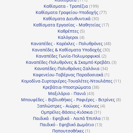
προϊόντα
199
Καθίσματα - Τραπέζια
199
προϊόντα
77
Καθίσματα Γραφείου-Υποδοχής
77
30
προϊόντα
Καθίσματα Διευθυντικά
30
προϊόντα
17
Καθίσματα Εργασίας - Μαθητείας
17
5
προϊόντα
Καθρέπτες
5
4
προϊόντα
Καλόγεροι
4
προϊόντα
48
Καναπέδες - Καρέκλες - Πολυθρόνες
48
30
προϊόντα
Καναπέδες & Καθίσματα Υποδοχής
30
2
προϊόντα
Καναπέδες Γωνία-Πολυμορφικοί
2
προϊόντα
3
Καναπέδες-Πολυθρόνες & Σκαμπό Κρεβάτι
3
34
προϊόντ
Καναπέδες-Πολυθρόνες-Σαλόνια
34
προϊόντα
1
Καφενείου-Ταβέρνας Παραδοσιακά
1
προϊόν
11
Κομοδίνα-Συρταριέρες-Τουαλέτες-Ντουλάπες
11
38
προϊόν
Κρεβάτια-Υποστρώματα
38
43
προϊόντα
Μαξιλάρια - Πανιά
43
προϊόντα
8
Μπουφέδες - Βιβλιοθήκες - Ραφιέρες - Βιτρίνες
8
4
προϊό
Ξαπλώστρες - Αιώρες - Κούνιες
4
31
προϊόντα
Ομπρέλες-Βάσεις-Κιόσκια
31
προϊόντα
13
Παιδικά - Εφηβικά - Λοιπά Έπιπλα
13
13
προϊόντα
Παιδικό - Εφηβικό Δωμάτιο
13
1
προϊόντα
Παπουτσοθήκες
1