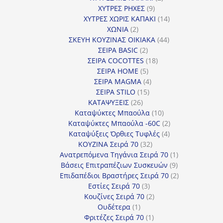
9
προϊόντα
ΧΥΤΡΕΣ ΡΗΧΕΣ
9
προϊόντα
14
ΧΥΤΡΕΣ ΧΩΡΙΣ ΚΑΠΑΚΙ
14
2
προϊόντα
ΧΩΝΙΑ
2
προϊόντα
44
ΣΚΕΥΗ ΚΟΥΖΙΝΑΣ ΟΙΚΙΑΚΑ
44
2
προϊόντα
ΣΕΙΡΑ BASIC
2
προϊόντα
18
ΣΕΙΡΑ COCOTTES
18
5
προϊόντα
ΣΕΙΡΑ HOME
5
προϊόντα
4
ΣΕΙΡΑ MAGMA
4
15
προϊόντα
ΣΕΙΡΑ STILO
15
26
προϊόντα
ΚΑΤΑΨΥΞΕΙΣ
26
προϊόντα
10
Καταψύκτες Μπαούλα
10
προϊόντα
2
Καταψύκτες Μπαούλα -60C
2
4
προϊόντα
Καταψύξεις Όρθιες Τυφλές
4
32
προϊόντα
ΚΟΥΖΙΝΑ Σειρά 70
32
προϊόντα
1
Ανατρεπόμενα Τηγάνια Σειρά 70
1
9
προϊόν
Βάσεις Επιτραπέζιων Συσκευών
9
προϊόντα
2
Επιδαπέδιοι Βραστήρες Σειρά 70
2
3
προϊόντα
Εστίες Σειρά 70
3
προϊόντα
2
Κουζίνες Σειρά 70
2
1
προϊόντα
Ουδέτερα
1
προϊόν
1
Φριτέζες Σειρά 70
1