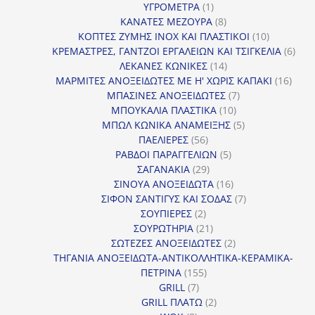
1
προϊόντα
ΥΓΡΟΜΕΤΡΑ
1
προϊόν
8
ΚΑΝΑΤΕΣ ΜΕΖΟΥΡΑ
8
προϊόντα
10
ΚΟΠΤΕΣ ΖΥΜΗΣ INOX ΚΑΙ ΠΛΑΣΤΙΚΟΙ
10
προϊόντα
6
ΚΡΕΜΑΣΤΡΕΣ, ΓΑΝΤΖΟΙ ΕΡΓΑΛΕΙΩΝ ΚΑΙ ΤΣΙΓΚΕΛΙΑ
6
14
προϊ
ΛΕΚΑΝΕΣ ΚΩΝΙΚΕΣ
14
προϊόντα
16
ΜΑΡΜΙΤΕΣ ΑΝΟΞΕΙΔΩΤΕΣ ΜΕ Η' ΧΩΡΙΣ ΚΑΠΑΚΙ
16
7
προϊ
ΜΠΑΣΙΝΕΣ ΑΝΟΞΕΙΔΩΤΕΣ
7
10
προϊόντα
ΜΠΟΥΚΑΛΙΑ ΠΛΑΣΤΙΚΑ
10
προϊόντα
5
ΜΠΩΛ ΚΩΝΙΚΑ ΑΝΑΜΕΙΞΗΣ
5
56
προϊόντα
ΠΑΕΛΙΕΡΕΣ
56
προϊόντα
5
ΡΑΒΔΟΙ ΠΑΡΑΓΓΕΛΙΩΝ
5
29
προϊόντα
ΣΑΓΑΝΑΚΙΑ
29
προϊόντα
16
ΣΙΝΟΥΑ ΑΝΟΞΕΙΔΩΤΑ
16
προϊόντα
7
ΣΙΦΟΝ ΣΑΝΤΙΓΥΣ ΚΑΙ ΣΟΔΑΣ
7
2
προϊόντα
ΣΟΥΠΙΕΡΕΣ
2
προϊόντα
21
ΣΟΥΡΩΤΗΡΙΑ
21
προϊόντα
2
ΣΩΤΕΖΕΣ ΑΝΟΞΕΙΔΩΤΕΣ
2
προϊόντα
ΤΗΓΑΝΙΑ ΑΝΟΞΕΙΔΩΤΑ-ΑΝΤΙΚΟΛΛΗΤΙΚΑ-ΚΕΡΑΜΙΚΑ-
155
ΠΕΤΡΙΝΑ
155
7
προϊόντα
GRILL
7
προϊόντα
2
GRILL ΠΛΑΤΩ
2