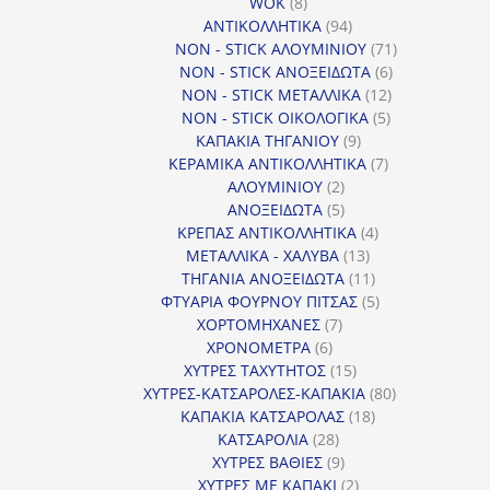
8
προϊόντα
WOK
8
προϊόντα
94
ΑΝΤΙΚΟΛΛΗΤΙΚΑ
94
προϊόντα
71
NON - STICK ΑΛΟΥΜΙΝΙΟΥ
71
6
προϊόντα
NON - STICK ΑΝΟΞΕΙΔΩΤΑ
6
12
προϊόντα
NON - STICK ΜΕΤΑΛΛΙΚΑ
12
5
προϊόντα
NON - STICK ΟΙΚΟΛΟΓΙΚΑ
5
9
προϊόντα
ΚΑΠΑΚΙΑ ΤΗΓΑΝΙΟΥ
9
προϊόντα
7
ΚΕΡΑΜΙΚΑ ΑΝΤΙΚΟΛΛΗΤΙΚΑ
7
2
προϊόντα
ΑΛΟΥΜΙΝΙΟΥ
2
προϊόντα
5
ΑΝΟΞΕΙΔΩΤΑ
5
προϊόντα
4
ΚΡΕΠΑΣ ΑΝΤΙΚΟΛΛΗΤΙΚΑ
4
13
προϊόντα
ΜΕΤΑΛΛΙΚΑ - ΧΑΛΥΒΑ
13
προϊόντα
11
ΤΗΓΑΝΙΑ ΑΝΟΞΕΙΔΩΤΑ
11
προϊόντα
5
ΦΤΥΑΡΙΑ ΦΟΥΡΝΟΥ ΠΙΤΣΑΣ
5
7
προϊόντα
ΧΟΡΤΟΜΗΧΑΝΕΣ
7
6
προϊόντα
ΧΡΟΝΟΜΕΤΡΑ
6
προϊόντα
15
ΧΥΤΡΕΣ ΤΑΧΥΤΗΤΟΣ
15
προϊόντα
80
ΧΥΤΡΕΣ-ΚΑΤΣΑΡΟΛΕΣ-ΚΑΠΑΚΙΑ
80
18
προϊόντα
ΚΑΠΑΚΙΑ ΚΑΤΣΑΡΟΛΑΣ
18
28
προϊόντα
ΚΑΤΣΑΡΟΛΙΑ
28
προϊόντα
9
ΧΥΤΡΕΣ ΒΑΘΙΕΣ
9
προϊόντα
2
ΧΥΤΡΕΣ ΜΕ ΚΑΠΑΚΙ
2