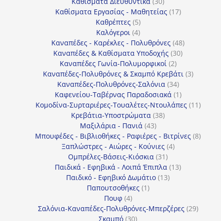
30
προϊόντα
Καθίσματα Διευθυντικά
30
προϊόντα
17
Καθίσματα Εργασίας - Μαθητείας
17
5
προϊόντα
Καθρέπτες
5
4
προϊόντα
Καλόγεροι
4
προϊόντα
48
Καναπέδες - Καρέκλες - Πολυθρόνες
48
30
προϊόντα
Καναπέδες & Καθίσματα Υποδοχής
30
2
προϊόντα
Καναπέδες Γωνία-Πολυμορφικοί
2
προϊόντα
3
Καναπέδες-Πολυθρόνες & Σκαμπό Κρεβάτι
3
34
προϊόντ
Καναπέδες-Πολυθρόνες-Σαλόνια
34
προϊόντα
1
Καφενείου-Ταβέρνας Παραδοσιακά
1
προϊόν
11
Κομοδίνα-Συρταριέρες-Τουαλέτες-Ντουλάπες
11
38
προϊόν
Κρεβάτια-Υποστρώματα
38
43
προϊόντα
Μαξιλάρια - Πανιά
43
προϊόντα
8
Μπουφέδες - Βιβλιοθήκες - Ραφιέρες - Βιτρίνες
8
4
προϊό
Ξαπλώστρες - Αιώρες - Κούνιες
4
31
προϊόντα
Ομπρέλες-Βάσεις-Κιόσκια
31
προϊόντα
13
Παιδικά - Εφηβικά - Λοιπά Έπιπλα
13
13
προϊόντα
Παιδικό - Εφηβικό Δωμάτιο
13
1
προϊόντα
Παπουτσοθήκες
1
4
προϊόν
Πουφ
4
προϊόντα
29
Σαλόνια-Καναπέδες-Πολυθρόνες-Μπερζέρες
29
30
προϊόν
Σκαμπό
30