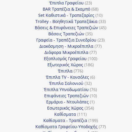
προϊόντα
23
'Επιπλα Γραφείου
23
προϊόντα
68
BAR Τραπέζια & Σκαμπό
68
προϊόντα
10
Set Καθιστικά - Τραπεζαρίες
10
προϊόντα
33
Trolley - Βοηθητικά Τραπεζάκια
33
προϊόντα
45
Βάσεις & Επιφάνειες Τραπεζιών
45
35
προϊόντα
Βάσεις Τραπεζιών
35
προϊόντα
23
Γραφεία - Τραπέζια Συνεδρίου
23
77
προϊόντα
Διακόσμηση - Μικροέπιπλα
77
77
προϊόντα
Διάφορα Μικροέπιπλα
77
προϊόντα
100
Εξοπλισμός Γραφείου
100
186
προϊόντα
Εξωτερικός Χώρος
186
776
προϊόντα
Έπιπλα
776
προϊόντα
6
Έπιπλα TV - Κονσόλες
6
32
προϊόντα
Έπιπλα Σαλονιού
32
προϊόντα
76
Έπιπλα Υπνοδωματίου
76
10
προϊόντα
Επιφάνειες Τραπεζιών
10
1
προϊόντα
Ερμάρια - Ντουλάπες
1
354
προϊόν
Εσωτερικός Χώρος
354
111
προϊόντα
Καθίσματα
111
προϊόντα
199
Καθίσματα - Τραπέζια
199
προϊόντα
77
Καθίσματα Γραφείου-Υποδοχής
77