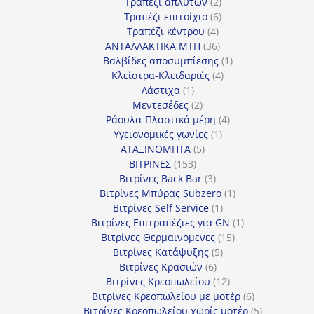
προϊόντα
2
Τραπέζι απλύτων
2
προϊόντα
6
Τραπέζι επιτοίχιο
6
4
προϊόντα
Τραπέζι κέντρου
4
προϊόντα
36
ΑΝΤΑΛΛΑΚΤΙΚΑ MTH
36
προϊόντα
1
Βαλβίδες αποσυμπίεσης
1
4
προϊόν
Κλείστρα-Κλειδαριές
4
1
προϊόντα
Λάστιχα
1
προϊόν
2
Μεντεσέδες
2
προϊόντα
4
Ράουλα-Πλαστικά μέρη
4
1
προϊόντα
Υγειονομικές γωνίες
1
5
προϊόν
ΑΤΑΞΙΝΟΜΗΤΑ
5
153
προϊόντα
ΒΙΤΡΙΝΕΣ
153
προϊόντα
3
Βιτρίνες Back Bar
3
προϊόντα
1
Βιτρίνες Mπύρας Subzero
1
1
προϊόν
Βιτρίνες Self Service
1
προϊόν
1
Βιτρίνες Επιτραπέζιες για GN
1
15
προϊόν
Βιτρίνες Θερμαινόμενες
15
5
προϊόντα
Βιτρίνες Κατάψυξης
5
6
προϊόντα
Βιτρίνες Κρασιών
6
προϊόντα
12
Βιτρίνες Κρεοπωλείου
12
προϊόντα
6
Βιτρίνες Κρεοπωλείου με μοτέρ
6
προϊόντα
5
Βιτρίνες Κρεοπωλείου χωρίς μοτέρ
5