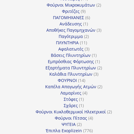
προϊόντα
2
Φούρνοι Μικροκυμάτων
2
9
προϊόντα
Φριτέζες
9
προϊόντα
6
ΠΑΓΟΜΗΧΑΝΕΣ
6
1
προϊόντα
Ανάδευσης
1
προϊόν
3
Αποθήκες Παγομηχανών
3
2
προϊόντα
Παγότριμμα
2
11
προϊόντα
ΠΛΥΝΤΗΡΙΑ
11
προϊόντα
3
Αφαλατωτές
3
προϊόντα
1
Βάσεις Πλυντηρίων
1
προϊόν
1
Εμπρόσθιας Φόρτωσης
1
προϊόν
2
Εξαρτήματα Πλυντηρίων
2
3
προϊόντα
Καλάθια Πλυντηρίων
3
14
προϊόντα
ΦΟΥΡΝΟΙ
14
προϊόντα
2
Καπέλα Απαγωγής Ατμών
2
4
προϊόντα
Λαμαρίνες
4
1
προϊόντα
Στόφες
1
προϊόν
1
Σχάρες
1
προϊόν
2
Φούρνοι Κυκλοθερμικοί Ηλεκτρικοί
2
4
προϊόντα
Φούρνοι Πίτσας
4
2
προϊόντα
ΨΥΓΕΙΑ
2
προϊόντα
776
Έπιπλα Exoplizein
776