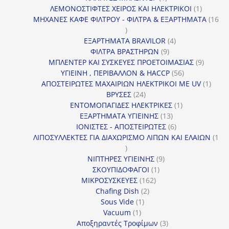
προϊόν
1
ΛΕΜΟΝΟΣΤΙΦΤΕΣ ΧΕΙΡΟΣ ΚΑΙ ΗΛΕΚΤΡΙΚΟΙ
1
προϊόν
ΜΗΧΑΝΕΣ ΚΑΦΕ ΦΙΛΤΡΟΥ - ΦΙΛΤΡΑ & ΕΞΑΡΤΗΜΑΤΑ
16
16
προϊόντα
4
ΕΞΑΡΤΗΜΑΤΑ BRAVILOR
4
9
προϊόντα
ΦΙΛΤΡΑ ΒΡΑΣΤΗΡΩΝ
9
προϊόντα
9
ΜΠΛΕΝΤΕΡ ΚΑΙ ΣΥΣΚΕΥΕΣ ΠΡΟΕΤΟΙΜΑΣΙΑΣ
9
56
προϊόντ
ΥΓΙΕΙΝΗ , ΠΕΡΙΒΑΛΛΟΝ & HACCP
56
προϊόντα
1
ΑΠΟΣΤΕΙΡΩΤΕΣ ΜΑΧΑΙΡΙΩΝ ΗΛΕΚΤΡΙΚΟΙ ΜΕ UV
1
24
προϊό
ΒΡΥΣΕΣ
24
προϊόντα
1
ΕΝΤΟΜΟΠΑΓΙΔΕΣ ΗΛΕΚΤΡΙΚΕΣ
1
13
προϊόν
ΕΞΑΡΤΗΜΑΤΑ ΥΓΙΕΙΝΗΣ
13
προϊόντα
6
ΙΟΝΙΣΤΕΣ - ΑΠΟΣΤΕΙΡΩΤΕΣ
6
προϊόντα
ΛΙΠΟΣΥΛΛΕΚΤΕΣ ΓΙΑ ΔΙΑΧΩΡΙΣΜΟ ΛΙΠΩΝ ΚΑΙ ΕΛΑΙΩΝ
1
1
προϊόν
9
ΝΙΠΤΗΡΕΣ ΥΓΙΕΙΝΗΣ
9
1
προϊόντα
ΣΚΟΥΠΙΔΟΦΑΓΟΙ
1
162
προϊόν
ΜΙΚΡΟΣΥΣΚΕΥΕΣ
162
2
προϊόντα
Chafing Dish
2
1
προϊόντα
Sous Vide
1
1
προϊόν
Vacuum
1
προϊόν
3
Αποξηραντές Τροφίμων
3