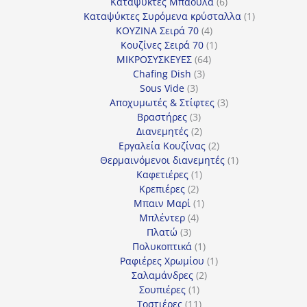
προϊόντα
6
Καταψύκτες Μπαούλα
6
προϊόντα
1
Καταψύκτες Συρόμενα κρύσταλλα
1
4
προϊόν
ΚΟΥΖΙΝΑ Σειρά 70
4
προϊόντα
1
Κουζίνες Σειρά 70
1
64
προϊόν
ΜΙΚΡΟΣΥΣΚΕΥΕΣ
64
3
προϊόντα
Chafing Dish
3
3
προϊόντα
Sous Vide
3
προϊόντα
3
Αποχυμωτές & Στίφτες
3
3
προϊόντα
Βραστήρες
3
προϊόντα
2
Διανεμητές
2
προϊόντα
2
Εργαλεία Κουζίνας
2
προϊόντα
1
Θερμαινόμενοι διανεμητές
1
1
προϊόν
Καφετιέρες
1
2
προϊόν
Κρεπιέρες
2
προϊόντα
1
Μπαιν Μαρί
1
4
προϊόν
Μπλέντερ
4
3
προϊόντα
Πλατώ
3
προϊόντα
1
Πολυκοπτικά
1
προϊόν
1
Ραφιέρες Χρωμίου
1
2
προϊόν
Σαλαμάνδρες
2
1
προϊόντα
Σουπιέρες
1
προϊόν
11
Τοστιέρες
11