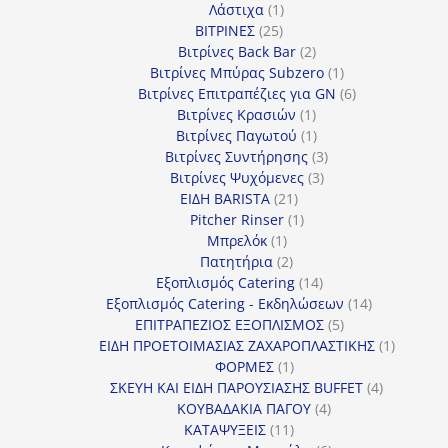
1
προϊόν
Λάστιχα
1
25
προϊόν
ΒΙΤΡΙΝΕΣ
25
προϊόντα
2
Βιτρίνες Back Bar
2
προϊόντα
1
Βιτρίνες Mπύρας Subzero
1
προϊόν
6
Βιτρίνες Επιτραπέζιες για GN
6
1
προϊόντα
Βιτρίνες Κρασιών
1
προϊόν
1
Βιτρίνες Παγωτού
1
προϊόν
3
Βιτρίνες Συντήρησης
3
3
προϊόντα
Βιτρίνες Ψυχόμενες
3
21
προϊόντα
ΕΙΔΗ BARISTA
21
προϊόντα
1
Pitcher Rinser
1
1
προϊόν
Μπρελόκ
1
προϊόν
2
Πατητήρια
2
προϊόντα
14
Εξοπλισμός Catering
14
προϊόντα
14
Εξοπλισμός Catering - Εκδηλώσεων
14
5
προϊόντα
ΕΠΙΤΡΑΠΕΖΙΟΣ ΕΞΟΠΛΙΣΜΟΣ
5
προϊόντα
1
ΕΙΔΗ ΠΡΟΕΤΟΙΜΑΣΙΑΣ ΖΑΧΑΡΟΠΛΑΣΤΙΚΗΣ
1
1
προϊόν
ΦΟΡΜΕΣ
1
προϊόν
4
ΣΚΕΥΗ ΚΑΙ ΕΙΔΗ ΠΑΡΟΥΣΙΑΣΗΣ BUFFET
4
4
προϊόντα
ΚΟΥΒΑΔΑΚΙΑ ΠΑΓΟΥ
4
11
προϊόντα
ΚΑΤΑΨΥΞΕΙΣ
11