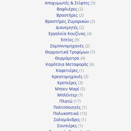
3
προϊόντα
Αποχυμωτές & Στίφτες
3
2
προϊόντα
Βαφλιέρες
2
προϊόντα
2
Βραστήρες
2
προϊόντα
2
Βραστήρες Ζυμαρικών
2
2
προϊόντα
Διανεμητές
2
προϊόντα
4
Εργαλεία Κουζίνας
4
9
προϊόντα
Εστίες
9
προϊόντα
2
Ζαμπονομηχανές
2
προϊόντα
7
Θερμαντικά Τροφίμων
7
4
προϊόντα
Θερμόμετρα
4
προϊόντα
6
Καρότσια Μεταφοράς
6
1
προϊόντα
Καφετιέρες
1
προϊόν
3
Κρεατομηχανές
3
3
προϊόντα
Κρεπιέρες
3
προϊόντα
5
Μπαιν Μαρί
5
7
προϊόντα
Μπλέντερ
7
17
προϊόντα
Πλατώ
17
προϊόντα
1
Πολτοποιητές
1
προϊόν
15
Πολυκοπτικά
15
1
προϊόντα
Σαλαμάνδρες
1
1
προϊόν
Σουπιέρες
1