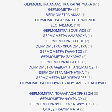
61
προϊόν
ΘΕΡΜΟΜΕΤΡΑ ΑΝΑΛΟΓΙΚΑ ΚΑΙ ΨΗΦΙΑΚΑ
61
14
προϊόντ
ΘΕΡΜΟΜΕΤΡΑ
14
προϊόντα
1
ΘΕΡΜΟΜΕΤΡΑ ΑΚΙΔΑ
1
προϊόν
ΘΕΡΜΟΜΕΤΡΑ ΑΚΙΔΑ|ΕΠΙΤΡΑΠΕΖΙΟΣ
10
ΕΞΟΠΛΙΣΜΟΣ
10
προϊόντα
2
ΘΕΡΜΟΜΕΤΡΑ SOUS VIDE
2
προϊόντα
1
ΘΕΡΜΟΜΕΤΡΑ ΑΔΙΑΒΡΟΧΑ
1
2
προϊόν
ΘΕΡΜΟΜΕΤΡΑ ΤΣΕΠΗΣ
2
προϊόντα
4
ΘΕΡΜΟΜΕΤΡΑ - ΧΡΟΝΟΜΕΤΡΑ
4
1
προϊόντα
ΘΕΡΜΟΜΕΤΡΑ ΓΑΛΑΚΤΟΣ
1
2
προϊόν
ΘΕΡΜΟΜΕΤΡΑ ΖΑΧΑΡΗΣ
2
προϊόντα
3
ΘΕΡΜΟΜΕΤΡΑ ΚΡΕΑΤΟΣ
3
προϊόντα
1
ΘΕΡΜΟΜΕΤΡΑ ΛΑΔΙΟΥ/ΤΗΓΑΝΙΣΜΑΤΟΣ
1
1
προϊόν
ΘΕΡΜΟΜΕΤΡΑ ΜΑΓΝΗΤΙΚΑ
1
προϊόν
5
ΘΕΡΜΟΜΕΤΡΑ ΜΕ ΥΠΕΡΥΘΡΕΣ
5
προϊόντα
ΘΕΡΜΟΜΕΤΡΑ ΠΗΡΟΥΝΕΣ - ΚΟΥΤΑΛΕΣ - ΣΠΑΤΟΥΛΕΣ
3
3
προϊόντα
3
ΘΕΡΜΟΜΕΤΡΑ ΠΟΛΛΑΠΛΩΝ ΧΡΗΣΕΩΝ
3
4
προϊόντ
ΘΕΡΜΟΜΕΤΡΑ ΦΟΥΡΝΟΥ
4
προϊόντα
10
ΘΕΡΜΟΜΕΤΡΑ ΨΥΓΕΙΟΥ-ΚΑΤΑΨΥΞΗΣ
10
5
προϊόντα
ΘΗΚΕΣ - ΚΑΛΥΜΜΑΤΑ
5