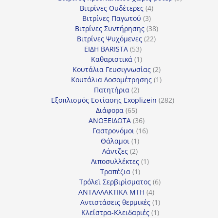
4
προϊόντα
Βιτρίνες Ουδέτερες
4
3
προϊόντα
Βιτρίνες Παγωτού
3
προϊόντα
38
Βιτρίνες Συντήρησης
38
22
προϊόντα
Βιτρίνες Ψυχόμενες
22
53
προϊόντα
ΕΙΔΗ BARISTA
53
προϊόντα
1
Καθαριστικά
1
προϊόν
2
Κουτάλια Γευσιγνωσίας
2
προϊόντα
1
Κουτάλια Δοσομέτρησης
1
2
προϊόν
Πατητήρια
2
προϊόντα
282
Εξοπλισμός Εστίασης Exoplizein
282
65
προϊόντα
Διάφορα
65
προϊόντα
36
ΑΝΟΞΕΙΔΩΤΑ
36
προϊόντα
16
Γαστρονόμοι
16
1
προϊόντα
Θάλαμοι
1
2
προϊόν
Λάντζες
2
προϊόντα
1
Λιποσυλλέκτες
1
1
προϊόν
Τραπέζια
1
προϊόν
6
Τρόλεϊ Σερβιρίσματος
6
4
προϊόντα
ΑΝΤΑΛΛΑΚΤΙΚΑ MTH
4
προϊόντα
1
Αντιστάσεις θερμικές
1
1
προϊόν
Κλείστρα-Κλειδαριές
1