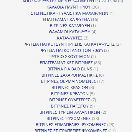
προϊόντα
6
ΑΠΟΣΚΛΗΡΥΝΤΕΣ ΝΕΡΟΥ ΚΑΙ ΜΕΤΡΗΤΕΣ ΛΙΤΡΩΝ
6
30
προϊ
ΚΑΛΑΘΙΑ ΠΛΥΝΤΗΡΙΟΥ
30
προϊόντα
1
ΣΤΕΓΝΩΤΙΚΑ - ΓΥΑΛΙΣΤΙΚΑ ΜΑΧΑΙΡ/ΝΩΝ
1
16
προϊόν
ΕΠΑΓΓΕΛΜΑΤΙΚΑ ΨΥΓΕΙΑ
16
1
προϊόντα
ΒΙΤΡΙΝΕΣ ΚΑΤΑΨΥΞΗ
1
προϊόν
4
ΘΑΛΑΜΟΙ ΚΑΤΑΨΥΞΗ
4
3
προϊόντα
ΚΑΤΑΨΥΚΤΕΣ
3
προϊόντα
2
ΨΥΓΕΙΑ ΠΑΓΚΟΙ ΣΥΝΤΗΡΗΣΗΣ ΚΑΙ ΚΑΤΑΨΥΞΗΣ
2
2
προϊό
ΨΥΓΕΙΑ ΠΑΓΚΟΙ ΑΝΩ ΤΩΝ 70cm
2
2
προϊόντα
ΨΥΓΕΙΟ ΣΚΟΥΠΙΔΙΩΝ
2
προϊόντα
86
ΕΠΑΓΓΕΛΜΑΤΙΚΕΣ ΒΙΤΡΙΝΕΣ
86
1
προϊόντα
ΒΙΤΡΙΝΑ ΓΙΑ BAO BUNS
1
προϊόν
6
ΒΙΤΡΙΝΕΣ ΖΑΧΑΡΟΠΛΑΣΤΙΚΗΣ
6
προϊόντα
17
ΒΙΤΡΙΝΕΣ ΘΕΡΜΑΙΝΟΜΕΝΕΣ
17
3
προϊόντα
ΒΙΤΡΙΝΕΣ ΚΡΑΣΙΩΝ
3
προϊόντα
5
ΒΙΤΡΙΝΕΣ ΚΡΕΑΤΩΝ
5
προϊόντα
7
ΒΙΤΡΙΝΕΣ ΟΥΔΕΤΕΡΕΣ
7
9
προϊόντα
ΒΙΤΡΙΝΕΣ ΠΑΓΩΤΟΥ
9
προϊόντα
2
ΒΙΤΡΙΝΕΣ ΤΥΡΙΩΝ ΑΛΛΑΝΤΙΚΩΝ
2
38
προϊόντα
ΒΙΤΡΙΝΕΣ ΨΥΧΟΜΕΝΕΣ
38
προϊόντα
23
ΒΙΤΡΙΝΕΣ ΕΠΙΔΑΠΕΔΙΕΣ ΨΥΧΟΜΕΝΕΣ
23
προϊόντα
11
ΒΙΤΡΙΝΕΣ ΕΠΙΤΡΑΠΕΖΙΕΣ ΨΥΧΟΜΕΝΕΣ
11