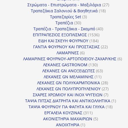
προϊόντα
27
Στρώματα - Επιστρώματα - Μαξιλάρια
27
18
προϊόντα
Τραπεζάκια Σαλονιού & Βοηθητικά
18
3
προϊόντα
Τραπεζαρίες Set
3
30
προϊόντα
Τραπέζια
30
προϊόντα
40
Τραπέζια - Τραπεζάκια - Σκαμπό
40
1536
προϊόντα
ΕΠΙΤΡΑΠΕΖΙΟΣ ΕΞΟΠΛΙΣΜΟΣ
1536
184
προϊόντα
ΕΙΔΗ ΚΑΙ ΣΚΕΥΗ ΦΟΥΡΝΟΥ
184
προϊόντα
22
ΓΑΝΤΙΑ ΦΟΥΡΝΟΥ ΚΑΙ ΠΡΟΣΤΑΣΙΑΣ
22
6
προϊόντα
ΛΑΜΑΡΙΝΕΣ
6
προϊόντα
6
ΛΑΜΑΡΙΝΕΣ ΦΟΥΡΝΟΥ-ΑΡΤΟΠΟΙΕΙΟΥ-ΖΑΧΑΡ/ΚΗΣ
6
130
προ
ΛΕΚΑΝΕΣ GASTRONOM
130
προϊόντα
63
ΛΕΚΑΝΕΣ GN ΑΝΟΞΕΙΔΩΤΕΣ
63
11
προϊόντα
ΛΕΚΑΝΕΣ GN ΜΕΛΑΜΙΝΗΣ
11
προϊόντα
28
ΛΕΚΑΝΕΣ GN ΠΟΛΥΚΑΡΜΠΟΝΙΚΑ
28
προϊόντα
27
ΛΕΚΑΝΕΣ GN ΠΟΛΥΠΡΟΠΥΛΕΝΙΟΥ
27
7
προϊόντα
ΣΧΑΡΕΣ ΧΡΩΜΙΟΥ ΚΑΙ INOX ΨΥΓΕΙΩΝ
7
προϊόντα
1
ΤΑΨΙΑ ΠΙΤΣΑΣ ΔΙΑΤΡΗΤΑ ΚΑΙ ΑΝΤΙΚΟΛΛΗΤΙΚΑ
1
18
προϊόν
ΤΑΨΙΑ ΦΟΥΡΝΟΥ ΓΙΑ ΦΑΓΗΤΑ ΚΑΙ ΓΛΥΚΑ
18
311
προϊόντ
ΕΡΓΑΛΕΙΑ ΚΟΥΖΙΝΑΣ
311
προϊόντα
5
ΑΚΟΝΙΣΤΗΡΙΑ ΜΑΧΑΙΡΙΩΝ
5
1
προϊόντα
ΑΝΟΙΧΤΗΡΙΑ
1