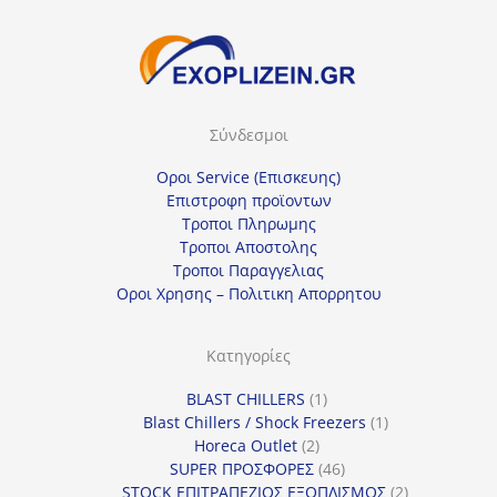
τ
ε
μ
ί
Σύνδεσμοι
α
κ
Οροι Service (Επισκευης)
α
Επιστροφη προϊοντων
Τροποι Πληρωμης
τ
Τροποι Αποστολης
η
Τροποι Παραγγελιας
γ
Οροι Χρησης – Πολιτικη Απορρητου
ο
ρ
Κατηγορίες
ί
1
BLAST CHILLERS
1
α
προϊόν
1
Blast Chillers / Shock Freezers
1
2
προϊόν
Horeca Outlet
2
προϊόντα
46
SUPER ΠΡΟΣΦΟΡΕΣ
46
προϊόντα
2
STOCK ΕΠΙΤΡΑΠΕΖΙΟΣ ΕΞΟΠΛΙΣΜΟΣ
2