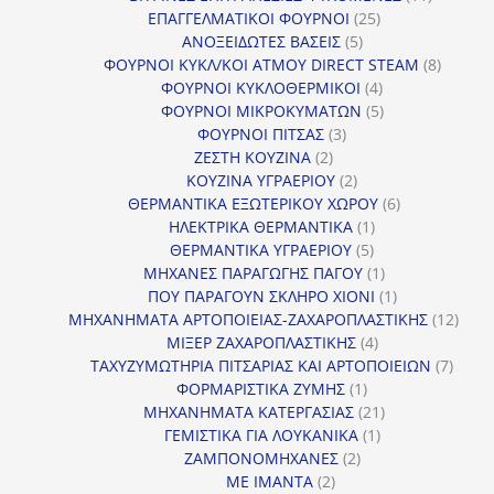
25
προϊόντ
ΕΠΑΓΓΕΛΜΑΤΙΚΟΙ ΦΟΥΡΝΟΙ
25
5
προϊόντα
ΑΝΟΞΕΙΔΩΤΕΣ ΒΑΣΕΙΣ
5
προϊόντα
8
ΦΟΥΡΝΟΙ ΚΥΚΛ/ΚΟΙ ΑΤΜΟΥ DIRECT STEAM
8
4
προϊόν
ΦΟΥΡΝΟΙ ΚΥΚΛΟΘΕΡΜΙΚΟΙ
4
προϊόντα
5
ΦΟΥΡΝΟΙ ΜΙΚΡΟΚΥΜΑΤΩΝ
5
3
προϊόντα
ΦΟΥΡΝΟΙ ΠΙΤΣΑΣ
3
2
προϊόντα
ΖΕΣΤΗ ΚΟΥΖΙΝΑ
2
προϊόντα
2
ΚΟΥΖΙΝΑ ΥΓΡΑΕΡΙΟΥ
2
προϊόντα
6
ΘΕΡΜΑΝΤΙΚΑ ΕΞΩΤΕΡΙΚΟΥ ΧΩΡΟΥ
6
1
προϊόντα
ΗΛΕΚΤΡΙΚΑ ΘΕΡΜΑΝΤΙΚΑ
1
5
προϊόν
ΘΕΡΜΑΝΤΙΚΑ ΥΓΡΑΕΡΙΟΥ
5
προϊόντα
1
ΜΗΧΑΝΕΣ ΠΑΡΑΓΩΓΗΣ ΠΑΓΟΥ
1
προϊόν
1
ΠΟΥ ΠΑΡΑΓΟΥΝ ΣΚΛΗΡΟ ΧΙΟΝΙ
1
προϊόν
12
ΜΗΧΑΝΗΜΑΤΑ ΑΡΤΟΠΟΙΕΙΑΣ-ΖΑΧΑΡΟΠΛΑΣΤΙΚΗΣ
12
4
προϊ
ΜΙΞΕΡ ΖΑΧΑΡΟΠΛΑΣΤΙΚΗΣ
4
προϊόντα
7
ΤΑΧΥΖΥΜΩΤΗΡΙΑ ΠΙΤΣΑΡΙΑΣ ΚΑΙ ΑΡΤΟΠΟΙΕΙΩΝ
7
1
προϊό
ΦΟΡΜΑΡΙΣΤΙΚΑ ΖΥΜΗΣ
1
προϊόν
21
ΜΗΧΑΝΗΜΑΤΑ ΚΑΤΕΡΓΑΣΙΑΣ
21
1
προϊόντα
ΓΕΜΙΣΤΙΚΑ ΓΙΑ ΛΟΥΚΑΝΙΚΑ
1
2
προϊόν
ΖΑΜΠΟΝΟΜΗΧΑΝΕΣ
2
2
προϊόντα
ΜΕ ΙΜΑΝΤΑ
2