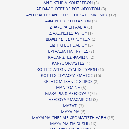
προϊόν
5
ΑΝΟΙΧΤΗΡΙΑ ΚΟΝΣΕΡΒΩΝ
5
προϊόντα
3
ΑΠΟΦΛΟΙΩΤΕΣ ΧΕΙΡΟΣ ΦΡΟΥΤΩΝ
3
προϊόντα
12
ΑΥΓΟΔΑΡΤΕΣ ΑΝΟΞΕΙΔΩΤΟΙ ΚΑΙ ΣΙΛΙΚΟΝΗΣ
12
3
προϊόν
ΑΦΑΙΡΕΤΕΣ ΚΟΤΣΑΝΙΩΝ
3
3
προϊόντα
ΔΙΑΦΟΡΑ ΕΡΓΑΛΕΙΑ
3
προϊόντα
1
ΔΙΑΧΩΡΙΣΤΕΣ ΑΥΓΟΥ
1
προϊόν
2
ΔΙΑΧΩΡΙΣΤΕΣ ΦΡΟΥΤΩΝ
2
3
προϊόντα
ΕΙΔΗ ΚΡΕΟΠΩΛΕΙΟΥ
3
προϊόντα
8
ΕΡΓΑΛΕΙΑ ΓΙΑ ΤΡΥΠΕΣ
8
προϊόντα
2
ΚΑΘΑΡΙΣΤΕΣ ΨΑΡΙΩΝ
2
1
προϊόντα
ΚΑΡΥΟΘΡΑΥΣΤΕΣ
1
προϊόν
15
ΚΟΠΤΕΣ ΑΥΓΩΝ-ΖΥΜΗΣ-ΤΥΡΙΩΝ
15
16
προϊόντα
ΚΟΠΤΕΣ ΞΕΦΛΟΥΔΙΣΜΑΤΟΣ
16
2
προϊόντα
ΚΡΕΑΤΟΜΗΧΑΝΕΣ ΧΕΙΡΟΣ
2
5
προϊόντα
ΜΑΝΤΟΛΙΝΑ
5
προϊόντα
72
ΜΑΧΑΙΡΙΑ & ΑΞΕΣΟΥΑΡ
72
προϊόντα
3
ΑΞΕΣΟΥΑΡ ΜΑΧΑΙΡΙΩΝ
3
3
προϊόντα
ΜΑΣΑΤΙ
3
προϊόντα
6
ΜΑΧΑΙΡΙΑ
6
προϊόντα
13
ΜΑΧΑΙΡΙΑ CHEF ΜΕ ΧΡΩΜΑΤΙΣΤΗ ΛΑΒΗ
13
16
προϊόντ
ΜΑΧΑΙΡΙΑ ΓΙΑ SUSHI
16