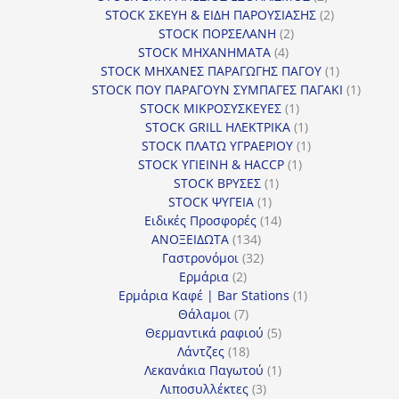
προϊόντα
2
STOCK ΣΚΕΥΗ & ΕΙΔΗ ΠΑΡΟΥΣΙΑΣΗΣ
2
2
προϊόντα
STOCK ΠΟΡΣΕΛΑΝΗ
2
4
προϊόντα
STOCK ΜΗΧΑΝΗΜΑΤΑ
4
προϊόντα
1
STOCK ΜΗΧΑΝΕΣ ΠΑΡΑΓΩΓΗΣ ΠΑΓΟΥ
1
προϊόν
1
STOCK ΠΟΥ ΠΑΡΑΓΟΥΝ ΣΥΜΠΑΓΕΣ ΠΑΓΑΚΙ
1
1
προϊόν
STOCK ΜΙΚΡΟΣΥΣΚΕΥΕΣ
1
προϊόν
1
STOCK GRILL ΗΛΕΚΤΡΙΚΑ
1
προϊόν
1
STOCK ΠΛΑΤΩ ΥΓΡΑΕΡΙΟΥ
1
1
προϊόν
STOCK ΥΓΙΕΙΝΗ & HACCP
1
1
προϊόν
STOCK ΒΡΥΣΕΣ
1
1
προϊόν
STOCK ΨΥΓΕΙΑ
1
προϊόν
14
Ειδικές Προσφορές
14
134
προϊόντα
ΑΝΟΞΕΙΔΩΤΑ
134
προϊόντα
32
Γαστρονόμοι
32
2
προϊόντα
Ερμάρια
2
προϊόντα
1
Ερμάρια Καφέ | Bar Stations
1
7
προϊόν
Θάλαμοι
7
προϊόντα
5
Θερμαντικά ραφιού
5
18
προϊόντα
Λάντζες
18
προϊόντα
1
Λεκανάκια Παγωτού
1
3
προϊόν
Λιποσυλλέκτες
3