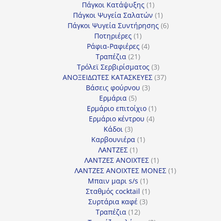
προϊόντα
1
Πάγκοι Κατάψυξης
1
προϊόν
1
Πάγκοι Ψυγεία Σαλατών
1
προϊόν
6
Πάγκοι Ψυγεία Συντήρησης
6
1
προϊόντα
Ποτηριέρες
1
προϊόν
4
Ράφια-Ραφιέρες
4
21
προϊόντα
Τραπέζια
21
προϊόντα
3
Τρόλεϊ Σερβιρίσματος
3
προϊόντα
37
ΑΝΟΞΕΙΔΩΤΕΣ ΚΑΤΑΣΚΕΥΕΣ
37
3
προϊόντα
Βάσεις φούρνου
3
5
προϊόντα
Ερμάρια
5
προϊόντα
1
Ερμάριο επιτοίχιο
1
4
προϊόν
Ερμάριο κέντρου
4
3
προϊόντα
Κάδοι
3
προϊόντα
1
Καρβουνιέρα
1
1
προϊόν
ΛΑΝΤΖΕΣ
1
προϊόν
1
ΛΑΝΤΖΕΣ ΑΝΟΙΧΤΕΣ
1
προϊόν
1
ΛΑΝΤΖΕΣ ΑΝΟΙΧΤΕΣ ΜΟΝΕΣ
1
1
προϊόν
Μπαιν μαρι s/s
1
προϊόν
1
Σταθμός cocktail
1
3
προϊόν
Συρτάρια καφέ
3
12
προϊόντα
Τραπέζια
12