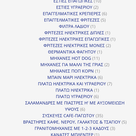
10
προϊόν
ΕΣΤΙΕΣ ΕΠΑΓΩΓΙΚΕΣ
10
2
προϊόντα
ΕΣΤΙΕΣ ΥΓΡΑΕΡΙΟΥ
2
προϊόντα
6
ΕΠΑΓΓΕΛΜΑΤΙΚΕΣ ΚΡΕΠΙΕΡΕΣ
6
5
προϊόντα
ΕΠΑΓΓΕΛΜΑΤΙΚΕΣ ΦΡΙΤΕΖΕΣ
5
1
προϊόντα
ΦΙΛΤΡΑ ΛΑΔΙΟΥ
1
προϊόν
1
ΦΡΙΤΕΖΕΣ ΗΛΕΚΤΡΙΚΕΣ ΔΙΠΛΕΣ
1
προϊόν
1
ΦΡΙΤΕΖΕΣ ΗΛΕΚΤΡΙΚΕΣ ΕΠΑΓΩΓΙΚΕΣ
1
2
προϊόν
ΦΡΙΤΕΖΕΣ ΗΛΕΚΤΡΙΚΕΣ ΜΟΝΕΣ
2
1
προϊόντα
ΘΕΡΜΑΝΤΙΚΑ ΦΑΓΗΤΟΥ
1
11
προϊόν
ΜΗΧΑΝΕΣ HOT DOG
11
προϊόντα
2
ΜΗΧΑΝΕΣ ΓΙΑ ΜΑΛΛΙ ΤΗΣ ΓΡΙΑΣ
2
1
προϊόντα
ΜΗΧΑΝΕΣ ΠΟΠ ΚΟΡΝ
1
προϊόν
6
ΜΠΑΙΝ ΜΑΡΙ ΗΛΕΚΤΡΙΚΑ
6
προϊόντα
7
ΠΛΑΤΩ ΗΛΕΚΤΡΙΚΑ ΚΑΙ ΥΓΡΑΕΡΙΟΥ
7
1
προϊόντα
ΠΛΑΤΩ ΗΛΕΚΤΡΙΚΑ
1
6
προϊόν
ΠΛΑΤΩ ΥΓΡΑΕΡΙΟΥ
6
προϊόντα
ΣΑΛΑΜΑΝΔΡΕΣ ΜΕ ΠΙΑΣΤΡΕΣ Η' ΜΕ ΑΥΞΟΜΕΙΩΣΗ
6
ΥΨΟΥΣ
6
προϊόντα
35
ΣΥΣΚΕΥΕΣ CAFE-ΠΑΓΩΤΟΥ
35
προϊόντα
5
ΒΡΑΣΤΗΡΕΣ ΚΑΦΕ, ΝΕΡΟΥ, ΓΑΛΑΚΤΟΣ & ΤΣΑΓΙΟΥ
5
3
προϊ
ΓΡΑΝΙΤΟΜΗΧΑΝΕΣ ΜΕ 1-2-3 ΚΑΔΟΥΣ
3
1
προϊόντα
ΚΑΝΑΤΕΣ ΜΠΛΕΝΤΕΡ
1