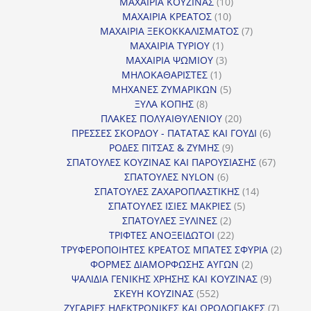
προϊόντα
10
ΜΑΧΑΙΡΙΑ ΚΟΥΖΙΝΑΣ
10
10
προϊόντα
ΜΑΧΑΙΡΙΑ ΚΡΕΑΤΟΣ
10
προϊόντα
7
ΜΑΧΑΙΡΙΑ ΞΕΚΟΚΚΑΛΙΣΜΑΤΟΣ
7
1
προϊόντα
ΜΑΧΑΙΡΙΑ ΤΥΡΙΟΥ
1
προϊόν
3
ΜΑΧΑΙΡΙΑ ΨΩΜΙΟΥ
3
1
προϊόντα
ΜΗΛΟΚΑΘΑΡΙΣΤΕΣ
1
προϊόν
5
ΜΗΧΑΝΕΣ ΖΥΜΑΡΙΚΩΝ
5
8
προϊόντα
ΞΥΛΑ ΚΟΠΗΣ
8
προϊόντα
20
ΠΛΑΚΕΣ ΠΟΛΥΑΙΘΥΛΕΝΙΟΥ
20
προϊόντα
6
ΠΡΕΣΣΕΣ ΣΚΟΡΔΟΥ - ΠΑΤΑΤΑΣ ΚΑΙ ΓΟΥΔΙ
6
9
προϊόντα
ΡΟΔΕΣ ΠΙΤΣΑΣ & ΖΥΜΗΣ
9
προϊόντα
67
ΣΠΑΤΟΥΛΕΣ ΚΟΥΖΙΝΑΣ ΚΑΙ ΠΑΡΟΥΣΙΑΣΗΣ
67
6
προϊόντ
ΣΠΑΤΟΥΛΕΣ NYLON
6
προϊόντα
14
ΣΠΑΤΟΥΛΕΣ ΖΑΧΑΡΟΠΛΑΣΤΙΚΗΣ
14
5
προϊόντα
ΣΠΑΤΟΥΛΕΣ ΙΣΙΕΣ ΜΑΚΡΙΕΣ
5
2
προϊόντα
ΣΠΑΤΟΥΛΕΣ ΞΥΛΙΝΕΣ
2
προϊόντα
22
ΤΡΙΦΤΕΣ ΑΝΟΞΕΙΔΩΤΟΙ
22
προϊόντα
2
ΤΡΥΦΕΡΟΠΟΙΗΤΕΣ ΚΡΕΑΤΟΣ ΜΠΑΤΕΣ ΣΦΥΡΙΑ
2
2
προϊόν
ΦΟΡΜΕΣ ΔΙΑΜΟΡΦΩΣΗΣ ΑΥΓΩΝ
2
προϊόντα
9
ΨΑΛΙΔΙΑ ΓΕΝΙΚΗΣ ΧΡΗΣΗΣ ΚΑΙ ΚΟΥΖΙΝΑΣ
9
552
προϊόντα
ΣΚΕΥΗ ΚΟΥΖΙΝΑΣ
552
προϊόντα
7
ΖΥΓΑΡΙΕΣ ΗΛΕΚΤΡΟΝΙΚΕΣ ΚΑΙ ΩΡΟΛΟΓΙΑΚΕΣ
7