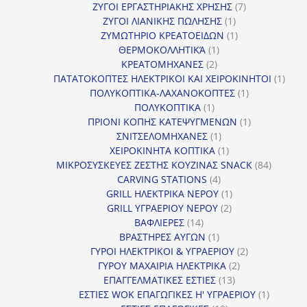
προϊόντα
7
ΖΥΓΟΙ ΕΡΓΑΣΤΗΡΙΑΚΗΣ ΧΡΗΣΗΣ
7
1
προϊόντα
ΖΥΓΟΙ ΛΙΑΝΙΚΗΣ ΠΩΛΗΣΗΣ
1
προϊόν
1
ΖΥΜΩΤΗΡΙΟ ΚΡΕΑΤΟΕΙΔΩΝ
1
1
προϊόν
ΘΕΡΜΟΚΟΛΛΗΤΙΚΆ
1
2
προϊόν
ΚΡΕΑΤΟΜΗΧΑΝΕΣ
2
προϊόντα
1
ΠΑΤΑΤΟΚΟΠΤΕΣ ΗΛΕΚΤΡΙΚΟΙ ΚΑΙ ΧΕΙΡΟΚΙΝΗΤΟΙ
1
1
προϊ
ΠΟΛΥΚΟΠΤΙΚΑ-ΛΑΧΑΝΟΚΟΠΤΕΣ
1
1
προϊόν
ΠΟΛΥΚΟΠΤΙΚΑ
1
προϊόν
1
ΠΡΙΟΝΙ ΚΟΠΗΣ ΚΑΤΕΨΥΓΜΕΝΩΝ
1
1
προϊόν
ΣΝΙΤΣΕΛΟΜΗΧΑΝΕΣ
1
προϊόν
1
ΧΕΙΡΟΚΙΝΗΤΑ ΚΟΠΤΙΚΑ
1
προϊόν
84
ΜΙΚΡΟΣΥΣΚΕΥΕΣ ΖΕΣΤΗΣ ΚΟΥΖΙΝΑΣ SNACK
84
4
προϊόντ
CARVING STATIONS
4
προϊόντα
1
GRILL ΗΛΕΚΤΡΙΚΑ ΝΕΡΟΥ
1
2
προϊόν
GRILL ΥΓΡΑΕΡΙΟΥ ΝΕΡΟΥ
2
14
προϊόντα
ΒΑΦΛΙΕΡΕΣ
14
προϊόντα
1
ΒΡΑΣΤΗΡΕΣ ΑΥΓΩΝ
1
προϊόν
2
ΓΥΡΟΙ ΗΛΕΚΤΡΙΚΟΙ & ΥΓΡΑΕΡΙΟΥ
2
2
προϊόντα
ΓΥΡΟΥ ΜΑΧΑΙΡΙΑ ΗΛΕΚΤΡΙΚΑ
2
13
προϊόντα
ΕΠΑΓΓΕΛΜΑΤΙΚΕΣ ΕΣΤΙΕΣ
13
προϊόντα
1
ΕΣΤΙΕΣ WOK ΕΠΑΓΩΓΙΚΕΣ Η' ΥΓΡΑΕΡΙΟΥ
1