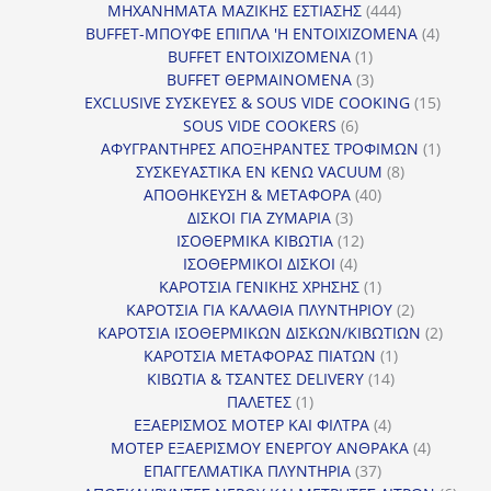
προϊόν
444
ΜΗΧΑΝΗΜΑΤΑ ΜΑΖΙΚΗΣ ΕΣΤΙΑΣΗΣ
444
προϊόντα
4
BUFFET-ΜΠΟΥΦΕ ΕΠΙΠΛΑ 'Η ΕΝΤΟΙΧΙΖΟΜΕΝΑ
4
1
προϊόν
BUFFET ΕΝΤΟΙΧΙΖΟΜΕΝΑ
1
προϊόν
3
BUFFET ΘΕΡΜΑΙΝΟΜΕΝΑ
3
προϊόντα
15
EXCLUSIVE ΣΥΣΚΕΥΕΣ & SOUS VIDE COOKING
15
6
προϊόν
SOUS VIDE COOKERS
6
προϊόντα
1
ΑΦΥΓΡΑΝΤΗΡΕΣ ΑΠΟΞΗΡΑΝΤΕΣ ΤΡΟΦΙΜΩΝ
1
8
προϊόν
ΣΥΣΚΕΥΑΣΤΙΚΑ ΕΝ ΚΕΝΩ VACUUM
8
40
προϊόντα
ΑΠΟΘΗΚΕΥΣΗ & ΜΕΤΑΦΟΡΑ
40
3
προϊόντα
ΔΙΣΚΟΙ ΓΙΑ ΖΥΜΑΡΙΑ
3
προϊόντα
12
ΙΣΟΘΕΡΜΙΚΑ ΚΙΒΩΤΙΑ
12
4
προϊόντα
ΙΣΟΘΕΡΜΙΚΟΙ ΔΙΣΚΟΙ
4
προϊόντα
1
ΚΑΡΟΤΣΙΑ ΓΕΝΙΚΗΣ ΧΡΗΣΗΣ
1
προϊόν
2
ΚΑΡΟΤΣΙΑ ΓΙΑ ΚΑΛΑΘΙΑ ΠΛΥΝΤΗΡΙΟΥ
2
προϊόντα
2
ΚΑΡΟΤΣΙΑ ΙΣΟΘΕΡΜΙΚΩΝ ΔΙΣΚΩΝ/ΚΙΒΩΤΙΩΝ
2
1
προϊόν
ΚΑΡΟΤΣΙΑ ΜΕΤΑΦΟΡΑΣ ΠΙΑΤΩΝ
1
14
προϊόν
ΚΙΒΩΤΙΑ & ΤΣΑΝΤΕΣ DELIVERY
14
1
προϊόντα
ΠΑΛΕΤΕΣ
1
προϊόν
4
ΕΞΑΕΡΙΣΜΟΣ ΜΟΤΕΡ ΚΑΙ ΦΙΛΤΡΑ
4
προϊόντα
4
ΜΟΤΕΡ ΕΞΑΕΡΙΣΜΟΥ ΕΝΕΡΓΟΥ ΑΝΘΡΑΚΑ
4
37
προϊόντ
ΕΠΑΓΓΕΛΜΑΤΙΚΑ ΠΛΥΝΤΗΡΙΑ
37