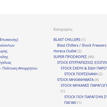
Original
Η
8,00
€
163,50
€
+ ΦΠΑ
price
τρέχουσα
was:
τιμή
218,00€.
είναι:
163,50€.
Κατηγορίες
1
(Επισκευης)
BLAST CHILLERS
1
προϊόν
ροϊοντων
Blast Chillers / Shock Freezers
2
ωμης
Horeca Outlet
2
προϊόντα
46
τολης
SUPER ΠΡΟΣΦΟΡΕΣ
46
προϊόντ
γελιας
STOCK ΕΠΙΤΡΑΠΕΖΙΟΣ ΕΞΟΠΛ
– Πολιτικη Απορρητου
STOCK ΣΚΕΥΗ & ΕΙΔΗ ΠΑΡΟ
2
STOCK ΠΟΡΣΕΛΑΝΗ
2
4
πρ
STOCK ΜΗΧΑΝΗΜΑΤΑ
4
προϊ
STOCK ΜΗΧΑΝΕΣ ΠΑΡΑΓΩΓ
1
1
προϊόν
STOCK ΠΟΥ ΠΑΡΑΓΟΥΝ Σ
1
ΠΑΓΑΚΙ
1