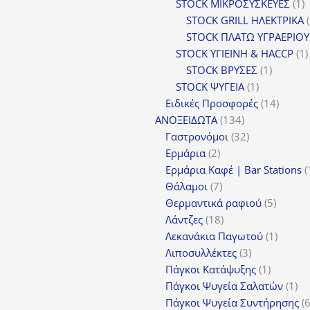
προϊόν
1
STOCK ΜΙΚΡΟΣΥΣΚΕΥΕΣ
1
π
STOCK GRILL ΗΛΕΚΤΡΙΚΑ
STOCK ΠΛΑΤΩ ΥΓΡΑΕΡΙΟΥ
STOCK ΥΓΙΕΙΝΗ & HACCP
1
1
STOCK ΒΡΥΣΕΣ
1
1
προϊόν
STOCK ΨΥΓΕΙΑ
1
προϊόν
14
Ειδικές Προσφορές
14
134
προϊόν
ΑΝΟΞΕΙΔΩΤΑ
134
προϊόντα
32
Γαστρονόμοι
32
2
προϊόντα
Ερμάρια
2
προϊόντα
Ερμάρια Καφέ | Bar Stations
7
Θάλαμοι
7
προϊόντα
5
Θερμαντικά ραφιού
5
18
προϊόν
Λάντζες
18
προϊόντα
1
Λεκανάκια Παγωτού
1
3
προϊόν
Λιποσυλλέκτες
3
προϊόντα
1
Πάγκοι Κατάψυξης
1
προϊόν
1
Πάγκοι Ψυγεία Σαλατών
1
πρ
Πάγκοι Ψυγεία Συντήρησης