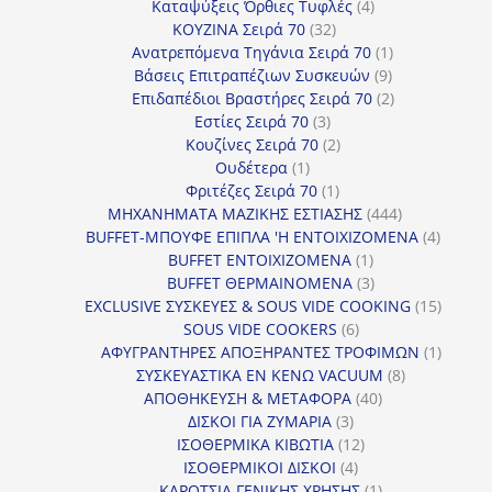
4
προϊόντα
Καταψύξεις Όρθιες Τυφλές
4
32
προϊόντα
ΚΟΥΖΙΝΑ Σειρά 70
32
προϊόντα
1
Ανατρεπόμενα Τηγάνια Σειρά 70
1
9
προϊόν
Βάσεις Επιτραπέζιων Συσκευών
9
προϊόντα
2
Επιδαπέδιοι Βραστήρες Σειρά 70
2
3
προϊόντα
Εστίες Σειρά 70
3
προϊόντα
2
Κουζίνες Σειρά 70
2
1
προϊόντα
Ουδέτερα
1
προϊόν
1
Φριτέζες Σειρά 70
1
προϊόν
444
ΜΗΧΑΝΗΜΑΤΑ ΜΑΖΙΚΗΣ ΕΣΤΙΑΣΗΣ
444
προϊόντα
4
BUFFET-ΜΠΟΥΦΕ ΕΠΙΠΛΑ 'Η ΕΝΤΟΙΧΙΖΟΜΕΝΑ
4
1
προϊόν
BUFFET ΕΝΤΟΙΧΙΖΟΜΕΝΑ
1
προϊόν
3
BUFFET ΘΕΡΜΑΙΝΟΜΕΝΑ
3
προϊόντα
15
EXCLUSIVE ΣΥΣΚΕΥΕΣ & SOUS VIDE COOKING
15
6
προϊόν
SOUS VIDE COOKERS
6
προϊόντα
1
ΑΦΥΓΡΑΝΤΗΡΕΣ ΑΠΟΞΗΡΑΝΤΕΣ ΤΡΟΦΙΜΩΝ
1
8
προϊόν
ΣΥΣΚΕΥΑΣΤΙΚΑ ΕΝ ΚΕΝΩ VACUUM
8
40
προϊόντα
ΑΠΟΘΗΚΕΥΣΗ & ΜΕΤΑΦΟΡΑ
40
3
προϊόντα
ΔΙΣΚΟΙ ΓΙΑ ΖΥΜΑΡΙΑ
3
προϊόντα
12
ΙΣΟΘΕΡΜΙΚΑ ΚΙΒΩΤΙΑ
12
4
προϊόντα
ΙΣΟΘΕΡΜΙΚΟΙ ΔΙΣΚΟΙ
4
προϊόντα
1
ΚΑΡΟΤΣΙΑ ΓΕΝΙΚΗΣ ΧΡΗΣΗΣ
1