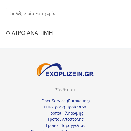
Ε
π
ι
ΦΙΛΤΡΟ ΑΝΑ ΤΙΜΗ
λ
έ
ξ
τ
ε
μ
ί
Σύνδεσμοι
α
κ
Οροι Service (Επισκευης)
α
Επιστροφη προϊοντων
Τροποι Πληρωμης
τ
Τροποι Αποστολης
η
Τροποι Παραγγελιας
γ