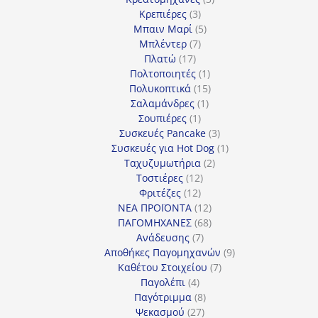
3
προϊόντα
Κρεπιέρες
3
προϊόντα
5
Μπαιν Μαρί
5
7
προϊόντα
Μπλέντερ
7
17
προϊόντα
Πλατώ
17
προϊόντα
1
Πολτοποιητές
1
προϊόν
15
Πολυκοπτικά
15
1
προϊόντα
Σαλαμάνδρες
1
1
προϊόν
Σουπιέρες
1
προϊόν
3
Συσκευές Pancake
3
προϊόντα
1
Συσκευές για Hot Dog
1
2
προϊόν
Ταχυζυμωτήρια
2
12
προϊόντα
Τοστιέρες
12
12
προϊόντα
Φριτέζες
12
προϊόντα
12
ΝΕΑ ΠΡΟΪΟΝΤΑ
12
προϊόντα
68
ΠΑΓΟΜΗΧΑΝΕΣ
68
7
προϊόντα
Ανάδευσης
7
προϊόντα
9
Αποθήκες Παγομηχανών
9
7
προϊόντα
Καθέτου Στοιχείου
7
4
προϊόντα
Παγολέπι
4
προϊόντα
8
Παγότριμμα
8
27
προϊόντα
Ψεκασμού
27