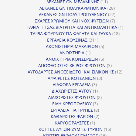
11
προϊόντα
ΛΕΚΑΝΕΣ GN ΜΕΛΑΜΙΝΗΣ
11
προϊόντα
28
ΛΕΚΑΝΕΣ GN ΠΟΛΥΚΑΡΜΠΟΝΙΚΑ
28
προϊόντα
27
ΛΕΚΑΝΕΣ GN ΠΟΛΥΠΡΟΠΥΛΕΝΙΟΥ
27
7
προϊόντα
ΣΧΑΡΕΣ ΧΡΩΜΙΟΥ ΚΑΙ INOX ΨΥΓΕΙΩΝ
7
προϊόντα
1
ΤΑΨΙΑ ΠΙΤΣΑΣ ΔΙΑΤΡΗΤΑ ΚΑΙ ΑΝΤΙΚΟΛΛΗΤΙΚΑ
1
18
προϊόν
ΤΑΨΙΑ ΦΟΥΡΝΟΥ ΓΙΑ ΦΑΓΗΤΑ ΚΑΙ ΓΛΥΚΑ
18
311
προϊόντ
ΕΡΓΑΛΕΙΑ ΚΟΥΖΙΝΑΣ
311
προϊόντα
5
ΑΚΟΝΙΣΤΗΡΙΑ ΜΑΧΑΙΡΙΩΝ
5
1
προϊόντα
ΑΝΟΙΧΤΗΡΙΑ
1
προϊόν
5
ΑΝΟΙΧΤΗΡΙΑ ΚΟΝΣΕΡΒΩΝ
5
προϊόντα
3
ΑΠΟΦΛΟΙΩΤΕΣ ΧΕΙΡΟΣ ΦΡΟΥΤΩΝ
3
προϊόντα
12
ΑΥΓΟΔΑΡΤΕΣ ΑΝΟΞΕΙΔΩΤΟΙ ΚΑΙ ΣΙΛΙΚΟΝΗΣ
12
3
προϊόν
ΑΦΑΙΡΕΤΕΣ ΚΟΤΣΑΝΙΩΝ
3
3
προϊόντα
ΔΙΑΦΟΡΑ ΕΡΓΑΛΕΙΑ
3
προϊόντα
1
ΔΙΑΧΩΡΙΣΤΕΣ ΑΥΓΟΥ
1
προϊόν
2
ΔΙΑΧΩΡΙΣΤΕΣ ΦΡΟΥΤΩΝ
2
3
προϊόντα
ΕΙΔΗ ΚΡΕΟΠΩΛΕΙΟΥ
3
προϊόντα
8
ΕΡΓΑΛΕΙΑ ΓΙΑ ΤΡΥΠΕΣ
8
προϊόντα
2
ΚΑΘΑΡΙΣΤΕΣ ΨΑΡΙΩΝ
2
1
προϊόντα
ΚΑΡΥΟΘΡΑΥΣΤΕΣ
1
προϊόν
15
ΚΟΠΤΕΣ ΑΥΓΩΝ-ΖΥΜΗΣ-ΤΥΡΙΩΝ
15
16
προϊόντα
ΚΟΠΤΕΣ ΞΕΦΛΟΥΔΙΣΜΑΤΟΣ
16