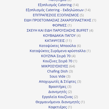
προϊόντα
14
Εξοπλισμός Catering
14
προϊόντα
14
Εξοπλισμός Catering - Εκδηλώσεων
14
5
προϊόντα
ΕΠΙΤΡΑΠΕΖΙΟΣ ΕΞΟΠΛΙΣΜΟΣ
5
προϊόντα
1
ΕΙΔΗ ΠΡΟΕΤΟΙΜΑΣΙΑΣ ΖΑΧΑΡΟΠΛΑΣΤΙΚΗΣ
1
1
προϊόν
ΦΟΡΜΕΣ
1
προϊόν
4
ΣΚΕΥΗ ΚΑΙ ΕΙΔΗ ΠΑΡΟΥΣΙΑΣΗΣ BUFFET
4
4
προϊόντα
ΚΟΥΒΑΔΑΚΙΑ ΠΑΓΟΥ
4
11
προϊόντα
ΚΑΤΑΨΥΞΕΙΣ
11
προϊόντα
6
Καταψύκτες Μπαούλα
6
προϊόντα
1
Καταψύκτες Συρόμενα κρύσταλλα
1
4
προϊόν
ΚΟΥΖΙΝΑ Σειρά 70
4
προϊόντα
1
Κουζίνες Σειρά 70
1
64
προϊόν
ΜΙΚΡΟΣΥΣΚΕΥΕΣ
64
3
προϊόντα
Chafing Dish
3
3
προϊόντα
Sous Vide
3
προϊόντα
3
Αποχυμωτές & Στίφτες
3
3
προϊόντα
Βραστήρες
3
προϊόντα
2
Διανεμητές
2
προϊόντα
2
Εργαλεία Κουζίνας
2
προϊόντα
1
Θερμαινόμενοι διανεμητές
1
1
προϊόν
Καφετιέρες
1