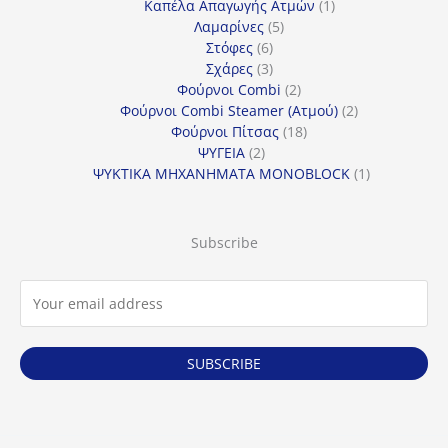
προϊόντα
1
Καπέλα Απαγωγής Ατμών
1
5
προϊόν
Λαμαρίνες
5
6
προϊόντα
Στόφες
6
προϊόντα
3
Σχάρες
3
προϊόντα
2
Φούρνοι Combi
2
προϊόντα
2
Φούρνοι Combi Steamer (Ατμού)
2
18
προϊόντα
Φούρνοι Πίτσας
18
2
προϊόντα
ΨΥΓΕΙΑ
2
προϊόντα
1
ΨΥΚΤΙΚΑ ΜΗΧΑΝΗΜΑΤΑ MONOBLOCK
1
προϊόν
Subscribe
SUBSCRIBE