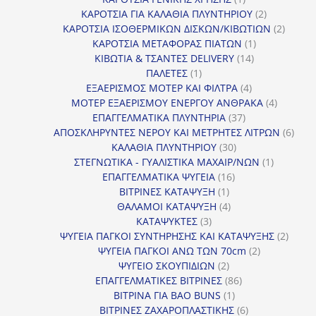
προϊόν
2
ΚΑΡΟΤΣΙΑ ΓΙΑ ΚΑΛΑΘΙΑ ΠΛΥΝΤΗΡΙΟΥ
2
προϊόντα
2
ΚΑΡΟΤΣΙΑ ΙΣΟΘΕΡΜΙΚΩΝ ΔΙΣΚΩΝ/ΚΙΒΩΤΙΩΝ
2
1
προϊόν
ΚΑΡΟΤΣΙΑ ΜΕΤΑΦΟΡΑΣ ΠΙΑΤΩΝ
1
14
προϊόν
ΚΙΒΩΤΙΑ & ΤΣΑΝΤΕΣ DELIVERY
14
1
προϊόντα
ΠΑΛΕΤΕΣ
1
προϊόν
4
ΕΞΑΕΡΙΣΜΟΣ ΜΟΤΕΡ ΚΑΙ ΦΙΛΤΡΑ
4
προϊόντα
4
ΜΟΤΕΡ ΕΞΑΕΡΙΣΜΟΥ ΕΝΕΡΓΟΥ ΑΝΘΡΑΚΑ
4
37
προϊόντ
ΕΠΑΓΓΕΛΜΑΤΙΚΑ ΠΛΥΝΤΗΡΙΑ
37
προϊόντα
6
ΑΠΟΣΚΛΗΡΥΝΤΕΣ ΝΕΡΟΥ ΚΑΙ ΜΕΤΡΗΤΕΣ ΛΙΤΡΩΝ
6
30
προϊ
ΚΑΛΑΘΙΑ ΠΛΥΝΤΗΡΙΟΥ
30
προϊόντα
1
ΣΤΕΓΝΩΤΙΚΑ - ΓΥΑΛΙΣΤΙΚΑ ΜΑΧΑΙΡ/ΝΩΝ
1
16
προϊόν
ΕΠΑΓΓΕΛΜΑΤΙΚΑ ΨΥΓΕΙΑ
16
1
προϊόντα
ΒΙΤΡΙΝΕΣ ΚΑΤΑΨΥΞΗ
1
προϊόν
4
ΘΑΛΑΜΟΙ ΚΑΤΑΨΥΞΗ
4
3
προϊόντα
ΚΑΤΑΨΥΚΤΕΣ
3
προϊόντα
2
ΨΥΓΕΙΑ ΠΑΓΚΟΙ ΣΥΝΤΗΡΗΣΗΣ ΚΑΙ ΚΑΤΑΨΥΞΗΣ
2
2
προϊό
ΨΥΓΕΙΑ ΠΑΓΚΟΙ ΑΝΩ ΤΩΝ 70cm
2
2
προϊόντα
ΨΥΓΕΙΟ ΣΚΟΥΠΙΔΙΩΝ
2
προϊόντα
86
ΕΠΑΓΓΕΛΜΑΤΙΚΕΣ ΒΙΤΡΙΝΕΣ
86
1
προϊόντα
ΒΙΤΡΙΝΑ ΓΙΑ BAO BUNS
1
προϊόν
6
ΒΙΤΡΙΝΕΣ ΖΑΧΑΡΟΠΛΑΣΤΙΚΗΣ
6