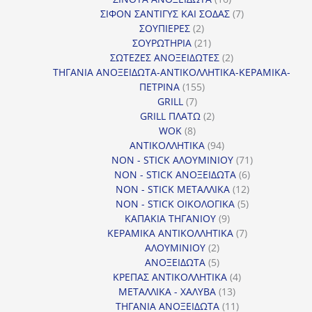
προϊόντα
7
ΣΙΦΟΝ ΣΑΝΤΙΓΥΣ ΚΑΙ ΣΟΔΑΣ
7
2
προϊόντα
ΣΟΥΠΙΕΡΕΣ
2
προϊόντα
21
ΣΟΥΡΩΤΗΡΙΑ
21
προϊόντα
2
ΣΩΤΕΖΕΣ ΑΝΟΞΕΙΔΩΤΕΣ
2
προϊόντα
ΤΗΓΑΝΙΑ ΑΝΟΞΕΙΔΩΤΑ-ΑΝΤΙΚΟΛΛΗΤΙΚΑ-ΚΕΡΑΜΙΚΑ-
155
ΠΕΤΡΙΝΑ
155
7
προϊόντα
GRILL
7
προϊόντα
2
GRILL ΠΛΑΤΩ
2
8
προϊόντα
WOK
8
προϊόντα
94
ΑΝΤΙΚΟΛΛΗΤΙΚΑ
94
προϊόντα
71
NON - STICK ΑΛΟΥΜΙΝΙΟΥ
71
6
προϊόντα
NON - STICK ΑΝΟΞΕΙΔΩΤΑ
6
12
προϊόντα
NON - STICK ΜΕΤΑΛΛΙΚΑ
12
5
προϊόντα
NON - STICK ΟΙΚΟΛΟΓΙΚΑ
5
9
προϊόντα
ΚΑΠΑΚΙΑ ΤΗΓΑΝΙΟΥ
9
προϊόντα
7
ΚΕΡΑΜΙΚΑ ΑΝΤΙΚΟΛΛΗΤΙΚΑ
7
2
προϊόντα
ΑΛΟΥΜΙΝΙΟΥ
2
προϊόντα
5
ΑΝΟΞΕΙΔΩΤΑ
5
προϊόντα
4
ΚΡΕΠΑΣ ΑΝΤΙΚΟΛΛΗΤΙΚΑ
4
13
προϊόντα
ΜΕΤΑΛΛΙΚΑ - ΧΑΛΥΒΑ
13
προϊόντα
11
ΤΗΓΑΝΙΑ ΑΝΟΞΕΙΔΩΤΑ
11