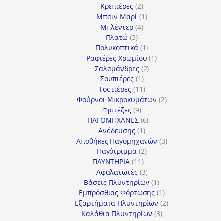
2
προϊόν
Κρεπιέρες
2
προϊόντα
1
Μπαιν Μαρί
1
4
προϊόν
Μπλέντερ
4
3
προϊόντα
Πλατώ
3
προϊόντα
1
Πολυκοπτικά
1
προϊόν
1
Ραφιέρες Χρωμίου
1
2
προϊόν
Σαλαμάνδρες
2
1
προϊόντα
Σουπιέρες
1
προϊόν
11
Τοστιέρες
11
προϊόντα
2
Φούρνοι Μικροκυμάτων
2
9
προϊόντα
Φριτέζες
9
προϊόντα
6
ΠΑΓΟΜΗΧΑΝΕΣ
6
1
προϊόντα
Ανάδευσης
1
προϊόν
3
Αποθήκες Παγομηχανών
3
2
προϊόντα
Παγότριμμα
2
11
προϊόντα
ΠΛΥΝΤΗΡΙΑ
11
προϊόντα
3
Αφαλατωτές
3
προϊόντα
1
Βάσεις Πλυντηρίων
1
προϊόν
1
Εμπρόσθιας Φόρτωσης
1
προϊόν
2
Εξαρτήματα Πλυντηρίων
2
3
προϊόντα
Καλάθια Πλυντηρίων
3