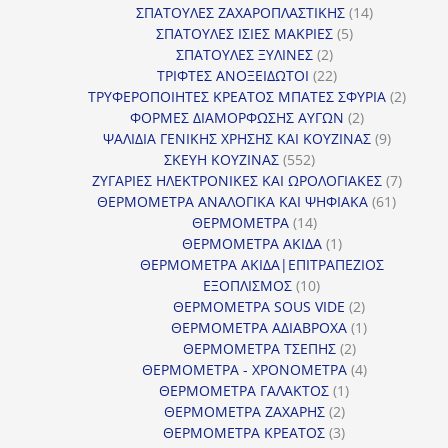
προϊόντα
14
ΣΠΑΤΟΥΛΕΣ ΖΑΧΑΡΟΠΛΑΣΤΙΚΗΣ
14
5
προϊόντα
ΣΠΑΤΟΥΛΕΣ ΙΣΙΕΣ ΜΑΚΡΙΕΣ
5
2
προϊόντα
ΣΠΑΤΟΥΛΕΣ ΞΥΛΙΝΕΣ
2
προϊόντα
22
ΤΡΙΦΤΕΣ ΑΝΟΞΕΙΔΩΤΟΙ
22
προϊόντα
2
ΤΡΥΦΕΡΟΠΟΙΗΤΕΣ ΚΡΕΑΤΟΣ ΜΠΑΤΕΣ ΣΦΥΡΙΑ
2
2
προϊόν
ΦΟΡΜΕΣ ΔΙΑΜΟΡΦΩΣΗΣ ΑΥΓΩΝ
2
προϊόντα
9
ΨΑΛΙΔΙΑ ΓΕΝΙΚΗΣ ΧΡΗΣΗΣ ΚΑΙ ΚΟΥΖΙΝΑΣ
9
552
προϊόντα
ΣΚΕΥΗ ΚΟΥΖΙΝΑΣ
552
προϊόντα
7
ΖΥΓΑΡΙΕΣ ΗΛΕΚΤΡΟΝΙΚΕΣ ΚΑΙ ΩΡΟΛΟΓΙΑΚΕΣ
7
61
προϊόν
ΘΕΡΜΟΜΕΤΡΑ ΑΝΑΛΟΓΙΚΑ ΚΑΙ ΨΗΦΙΑΚΑ
61
14
προϊόντ
ΘΕΡΜΟΜΕΤΡΑ
14
προϊόντα
1
ΘΕΡΜΟΜΕΤΡΑ ΑΚΙΔΑ
1
προϊόν
ΘΕΡΜΟΜΕΤΡΑ ΑΚΙΔΑ|ΕΠΙΤΡΑΠΕΖΙΟΣ
10
ΕΞΟΠΛΙΣΜΟΣ
10
προϊόντα
2
ΘΕΡΜΟΜΕΤΡΑ SOUS VIDE
2
προϊόντα
1
ΘΕΡΜΟΜΕΤΡΑ ΑΔΙΑΒΡΟΧΑ
1
2
προϊόν
ΘΕΡΜΟΜΕΤΡΑ ΤΣΕΠΗΣ
2
προϊόντα
4
ΘΕΡΜΟΜΕΤΡΑ - ΧΡΟΝΟΜΕΤΡΑ
4
1
προϊόντα
ΘΕΡΜΟΜΕΤΡΑ ΓΑΛΑΚΤΟΣ
1
2
προϊόν
ΘΕΡΜΟΜΕΤΡΑ ΖΑΧΑΡΗΣ
2
προϊόντα
3
ΘΕΡΜΟΜΕΤΡΑ ΚΡΕΑΤΟΣ
3