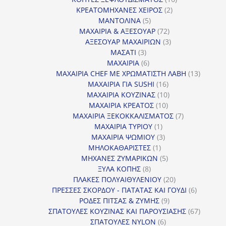
2
προϊόντα
ΚΡΕΑΤΟΜΗΧΑΝΕΣ ΧΕΙΡΟΣ
2
5
προϊόντα
ΜΑΝΤΟΛΙΝΑ
5
προϊόντα
72
ΜΑΧΑΙΡΙΑ & ΑΞΕΣΟΥΑΡ
72
προϊόντα
3
ΑΞΕΣΟΥΑΡ ΜΑΧΑΙΡΙΩΝ
3
3
προϊόντα
ΜΑΣΑΤΙ
3
προϊόντα
6
ΜΑΧΑΙΡΙΑ
6
προϊόντα
13
ΜΑΧΑΙΡΙΑ CHEF ΜΕ ΧΡΩΜΑΤΙΣΤΗ ΛΑΒΗ
13
16
προϊόντ
ΜΑΧΑΙΡΙΑ ΓΙΑ SUSHI
16
προϊόντα
10
ΜΑΧΑΙΡΙΑ ΚΟΥΖΙΝΑΣ
10
10
προϊόντα
ΜΑΧΑΙΡΙΑ ΚΡΕΑΤΟΣ
10
προϊόντα
7
ΜΑΧΑΙΡΙΑ ΞΕΚΟΚΚΑΛΙΣΜΑΤΟΣ
7
1
προϊόντα
ΜΑΧΑΙΡΙΑ ΤΥΡΙΟΥ
1
προϊόν
3
ΜΑΧΑΙΡΙΑ ΨΩΜΙΟΥ
3
1
προϊόντα
ΜΗΛΟΚΑΘΑΡΙΣΤΕΣ
1
προϊόν
5
ΜΗΧΑΝΕΣ ΖΥΜΑΡΙΚΩΝ
5
8
προϊόντα
ΞΥΛΑ ΚΟΠΗΣ
8
προϊόντα
20
ΠΛΑΚΕΣ ΠΟΛΥΑΙΘΥΛΕΝΙΟΥ
20
προϊόντα
6
ΠΡΕΣΣΕΣ ΣΚΟΡΔΟΥ - ΠΑΤΑΤΑΣ ΚΑΙ ΓΟΥΔΙ
6
9
προϊόντα
ΡΟΔΕΣ ΠΙΤΣΑΣ & ΖΥΜΗΣ
9
προϊόντα
67
ΣΠΑΤΟΥΛΕΣ ΚΟΥΖΙΝΑΣ ΚΑΙ ΠΑΡΟΥΣΙΑΣΗΣ
67
6
προϊόντ
ΣΠΑΤΟΥΛΕΣ NYLON
6