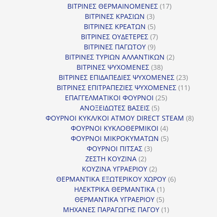
προϊόντα
17
ΒΙΤΡΙΝΕΣ ΘΕΡΜΑΙΝΟΜΕΝΕΣ
17
3
προϊόντα
ΒΙΤΡΙΝΕΣ ΚΡΑΣΙΩΝ
3
προϊόντα
5
ΒΙΤΡΙΝΕΣ ΚΡΕΑΤΩΝ
5
προϊόντα
7
ΒΙΤΡΙΝΕΣ ΟΥΔΕΤΕΡΕΣ
7
9
προϊόντα
ΒΙΤΡΙΝΕΣ ΠΑΓΩΤΟΥ
9
προϊόντα
2
ΒΙΤΡΙΝΕΣ ΤΥΡΙΩΝ ΑΛΛΑΝΤΙΚΩΝ
2
38
προϊόντα
ΒΙΤΡΙΝΕΣ ΨΥΧΟΜΕΝΕΣ
38
προϊόντα
23
ΒΙΤΡΙΝΕΣ ΕΠΙΔΑΠΕΔΙΕΣ ΨΥΧΟΜΕΝΕΣ
23
προϊόντα
11
ΒΙΤΡΙΝΕΣ ΕΠΙΤΡΑΠΕΖΙΕΣ ΨΥΧΟΜΕΝΕΣ
11
25
προϊόντ
ΕΠΑΓΓΕΛΜΑΤΙΚΟΙ ΦΟΥΡΝΟΙ
25
5
προϊόντα
ΑΝΟΞΕΙΔΩΤΕΣ ΒΑΣΕΙΣ
5
προϊόντα
8
ΦΟΥΡΝΟΙ ΚΥΚΛ/ΚΟΙ ΑΤΜΟΥ DIRECT STEAM
8
4
προϊόν
ΦΟΥΡΝΟΙ ΚΥΚΛΟΘΕΡΜΙΚΟΙ
4
προϊόντα
5
ΦΟΥΡΝΟΙ ΜΙΚΡΟΚΥΜΑΤΩΝ
5
3
προϊόντα
ΦΟΥΡΝΟΙ ΠΙΤΣΑΣ
3
2
προϊόντα
ΖΕΣΤΗ ΚΟΥΖΙΝΑ
2
προϊόντα
2
ΚΟΥΖΙΝΑ ΥΓΡΑΕΡΙΟΥ
2
προϊόντα
6
ΘΕΡΜΑΝΤΙΚΑ ΕΞΩΤΕΡΙΚΟΥ ΧΩΡΟΥ
6
1
προϊόντα
ΗΛΕΚΤΡΙΚΑ ΘΕΡΜΑΝΤΙΚΑ
1
5
προϊόν
ΘΕΡΜΑΝΤΙΚΑ ΥΓΡΑΕΡΙΟΥ
5
προϊόντα
1
ΜΗΧΑΝΕΣ ΠΑΡΑΓΩΓΗΣ ΠΑΓΟΥ
1