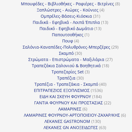
προϊόντα
8
Μπουφέδες - Βιβλιοθήκες - Ραφιέρες - Βιτρίνες
8
4
προϊό
Ξαπλώστρες - Αιώρες - Κούνιες
4
31
προϊόντα
Ομπρέλες-Βάσεις-Κιόσκια
31
προϊόντα
13
Παιδικά - Εφηβικά - Λοιπά Έπιπλα
13
13
προϊόντα
Παιδικό - Εφηβικό Δωμάτιο
13
1
προϊόντα
Παπουτσοθήκες
1
4
προϊόν
Πουφ
4
προϊόντα
29
Σαλόνια-Καναπέδες-Πολυθρόνες-Μπερζέρες
29
30
προϊόν
Σκαμπό
30
προϊόντα
27
Στρώματα - Επιστρώματα - Μαξιλάρια
27
18
προϊόντα
Τραπεζάκια Σαλονιού & Βοηθητικά
18
3
προϊόντα
Τραπεζαρίες Set
3
30
προϊόντα
Τραπέζια
30
προϊόντα
40
Τραπέζια - Τραπεζάκια - Σκαμπό
40
1536
προϊόντα
ΕΠΙΤΡΑΠΕΖΙΟΣ ΕΞΟΠΛΙΣΜΟΣ
1536
184
προϊόντα
ΕΙΔΗ ΚΑΙ ΣΚΕΥΗ ΦΟΥΡΝΟΥ
184
προϊόντα
22
ΓΑΝΤΙΑ ΦΟΥΡΝΟΥ ΚΑΙ ΠΡΟΣΤΑΣΙΑΣ
22
6
προϊόντα
ΛΑΜΑΡΙΝΕΣ
6
προϊόντα
6
ΛΑΜΑΡΙΝΕΣ ΦΟΥΡΝΟΥ-ΑΡΤΟΠΟΙΕΙΟΥ-ΖΑΧΑΡ/ΚΗΣ
6
130
προ
ΛΕΚΑΝΕΣ GASTRONOM
130
προϊόντα
63
ΛΕΚΑΝΕΣ GN ΑΝΟΞΕΙΔΩΤΕΣ
63