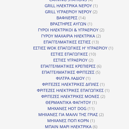
προϊόντα
1
GRILL ΗΛΕΚΤΡΙΚΑ ΝΕΡΟΥ
1
2
προϊόν
GRILL ΥΓΡΑΕΡΙΟΥ ΝΕΡΟΥ
2
14
προϊόντα
ΒΑΦΛΙΕΡΕΣ
14
προϊόντα
1
ΒΡΑΣΤΗΡΕΣ ΑΥΓΩΝ
1
προϊόν
2
ΓΥΡΟΙ ΗΛΕΚΤΡΙΚΟΙ & ΥΓΡΑΕΡΙΟΥ
2
2
προϊόντα
ΓΥΡΟΥ ΜΑΧΑΙΡΙΑ ΗΛΕΚΤΡΙΚΑ
2
13
προϊόντα
ΕΠΑΓΓΕΛΜΑΤΙΚΕΣ ΕΣΤΙΕΣ
13
προϊόντα
1
ΕΣΤΙΕΣ WOK ΕΠΑΓΩΓΙΚΕΣ Η' ΥΓΡΑΕΡΙΟΥ
1
10
προϊόν
ΕΣΤΙΕΣ ΕΠΑΓΩΓΙΚΕΣ
10
2
προϊόντα
ΕΣΤΙΕΣ ΥΓΡΑΕΡΙΟΥ
2
προϊόντα
6
ΕΠΑΓΓΕΛΜΑΤΙΚΕΣ ΚΡΕΠΙΕΡΕΣ
6
5
προϊόντα
ΕΠΑΓΓΕΛΜΑΤΙΚΕΣ ΦΡΙΤΕΖΕΣ
5
1
προϊόντα
ΦΙΛΤΡΑ ΛΑΔΙΟΥ
1
προϊόν
1
ΦΡΙΤΕΖΕΣ ΗΛΕΚΤΡΙΚΕΣ ΔΙΠΛΕΣ
1
προϊόν
1
ΦΡΙΤΕΖΕΣ ΗΛΕΚΤΡΙΚΕΣ ΕΠΑΓΩΓΙΚΕΣ
1
2
προϊόν
ΦΡΙΤΕΖΕΣ ΗΛΕΚΤΡΙΚΕΣ ΜΟΝΕΣ
2
1
προϊόντα
ΘΕΡΜΑΝΤΙΚΑ ΦΑΓΗΤΟΥ
1
11
προϊόν
ΜΗΧΑΝΕΣ HOT DOG
11
προϊόντα
2
ΜΗΧΑΝΕΣ ΓΙΑ ΜΑΛΛΙ ΤΗΣ ΓΡΙΑΣ
2
1
προϊόντα
ΜΗΧΑΝΕΣ ΠΟΠ ΚΟΡΝ
1
προϊόν
6
ΜΠΑΙΝ ΜΑΡΙ ΗΛΕΚΤΡΙΚΑ
6