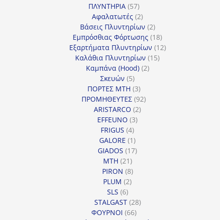
57
προϊόντα
ΠΛΥΝΤΗΡΙΑ
57
προϊόντα
2
Αφαλατωτές
2
προϊόντα
2
Βάσεις Πλυντηρίων
2
προϊόντα
18
Εμπρόσθιας Φόρτωσης
18
προϊόντα
12
Εξαρτήματα Πλυντηρίων
12
15
προϊόντα
Καλάθια Πλυντηρίων
15
2
προϊόντα
Καμπάνα (Hood)
2
5
προϊόντα
Σκευών
5
προϊόντα
3
ΠΟΡΤΕΣ MTH
3
προϊόντα
92
ΠΡΟΜΗΘΕΥΤΕΣ
92
2
προϊόντα
ARISTARCO
2
3
προϊόντα
EFFEUNO
3
4
προϊόντα
FRIGUS
4
προϊόντα
1
GALORE
1
προϊόν
17
GIADOS
17
21
προϊόντα
MTH
21
προϊόντα
8
PIRON
8
2
προϊόντα
PLUM
2
6
προϊόντα
SLS
6
προϊόντα
28
STALGAST
28
66
προϊόντα
ΦΟΥΡΝΟΙ
66