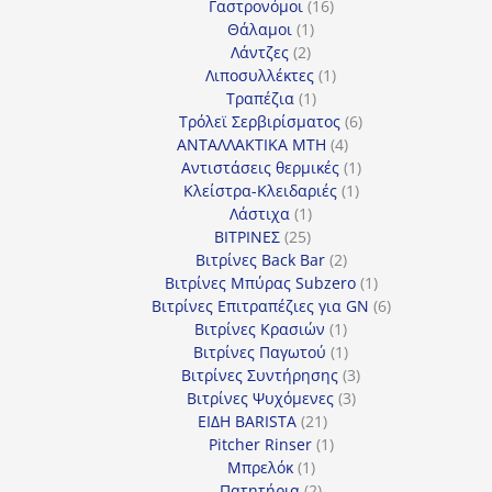
προϊόντα
16
Γαστρονόμοι
16
1
προϊόντα
Θάλαμοι
1
2
προϊόν
Λάντζες
2
προϊόντα
1
Λιποσυλλέκτες
1
1
προϊόν
Τραπέζια
1
προϊόν
6
Τρόλεϊ Σερβιρίσματος
6
4
προϊόντα
ΑΝΤΑΛΛΑΚΤΙΚΑ MTH
4
προϊόντα
1
Αντιστάσεις θερμικές
1
1
προϊόν
Κλείστρα-Κλειδαριές
1
1
προϊόν
Λάστιχα
1
25
προϊόν
ΒΙΤΡΙΝΕΣ
25
προϊόντα
2
Βιτρίνες Back Bar
2
προϊόντα
1
Βιτρίνες Mπύρας Subzero
1
προϊόν
6
Βιτρίνες Επιτραπέζιες για GN
6
1
προϊόντα
Βιτρίνες Κρασιών
1
προϊόν
1
Βιτρίνες Παγωτού
1
προϊόν
3
Βιτρίνες Συντήρησης
3
3
προϊόντα
Βιτρίνες Ψυχόμενες
3
21
προϊόντα
ΕΙΔΗ BARISTA
21
προϊόντα
1
Pitcher Rinser
1
1
προϊόν
Μπρελόκ
1
προϊόν
2
Πατητήρια
2