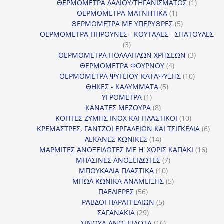
προϊόντα
1
ΘΕΡΜΟΜΕΤΡΑ ΛΑΔΙΟΥ/ΤΗΓΑΝΙΣΜΑΤΟΣ
1
1
προϊόν
ΘΕΡΜΟΜΕΤΡΑ ΜΑΓΝΗΤΙΚΑ
1
προϊόν
5
ΘΕΡΜΟΜΕΤΡΑ ΜΕ ΥΠΕΡΥΘΡΕΣ
5
προϊόντα
ΘΕΡΜΟΜΕΤΡΑ ΠΗΡΟΥΝΕΣ - ΚΟΥΤΑΛΕΣ - ΣΠΑΤΟΥΛΕΣ
3
3
προϊόντα
3
ΘΕΡΜΟΜΕΤΡΑ ΠΟΛΛΑΠΛΩΝ ΧΡΗΣΕΩΝ
3
4
προϊόντ
ΘΕΡΜΟΜΕΤΡΑ ΦΟΥΡΝΟΥ
4
προϊόντα
10
ΘΕΡΜΟΜΕΤΡΑ ΨΥΓΕΙΟΥ-ΚΑΤΑΨΥΞΗΣ
10
5
προϊόντα
ΘΗΚΕΣ - ΚΑΛΥΜΜΑΤΑ
5
1
προϊόντα
ΥΓΡΟΜΕΤΡΑ
1
προϊόν
8
ΚΑΝΑΤΕΣ ΜΕΖΟΥΡΑ
8
προϊόντα
10
ΚΟΠΤΕΣ ΖΥΜΗΣ INOX ΚΑΙ ΠΛΑΣΤΙΚΟΙ
10
προϊόντα
6
ΚΡΕΜΑΣΤΡΕΣ, ΓΑΝΤΖΟΙ ΕΡΓΑΛΕΙΩΝ ΚΑΙ ΤΣΙΓΚΕΛΙΑ
6
14
προϊ
ΛΕΚΑΝΕΣ ΚΩΝΙΚΕΣ
14
προϊόντα
16
ΜΑΡΜΙΤΕΣ ΑΝΟΞΕΙΔΩΤΕΣ ΜΕ Η' ΧΩΡΙΣ ΚΑΠΑΚΙ
16
7
προϊ
ΜΠΑΣΙΝΕΣ ΑΝΟΞΕΙΔΩΤΕΣ
7
10
προϊόντα
ΜΠΟΥΚΑΛΙΑ ΠΛΑΣΤΙΚΑ
10
προϊόντα
5
ΜΠΩΛ ΚΩΝΙΚΑ ΑΝΑΜΕΙΞΗΣ
5
56
προϊόντα
ΠΑΕΛΙΕΡΕΣ
56
προϊόντα
5
ΡΑΒΔΟΙ ΠΑΡΑΓΓΕΛΙΩΝ
5
29
προϊόντα
ΣΑΓΑΝΑΚΙΑ
29
προϊόντα
16
ΣΙΝΟΥΑ ΑΝΟΞΕΙΔΩΤΑ
16