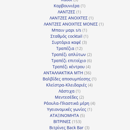
προϊόντα
1
Καρβουνιέρα
1
1
προϊόν
ΛΑΝΤΖΕΣ
1
προϊόν
1
ΛΑΝΤΖΕΣ ΑΝΟΙΧΤΕΣ
1
προϊόν
1
ΛΑΝΤΖΕΣ ΑΝΟΙΧΤΕΣ ΜΟΝΕΣ
1
1
προϊόν
Μπαιν μαρι s/s
1
προϊόν
1
Σταθμός cocktail
1
3
προϊόν
Συρτάρια καφέ
3
12
προϊόντα
Τραπέζια
12
προϊόντα
2
Τραπέζι απλύτων
2
προϊόντα
6
Τραπέζι επιτοίχιο
6
4
προϊόντα
Τραπέζι κέντρου
4
προϊόντα
36
ΑΝΤΑΛΛΑΚΤΙΚΑ MTH
36
προϊόντα
1
Βαλβίδες αποσυμπίεσης
1
4
προϊόν
Κλείστρα-Κλειδαριές
4
1
προϊόντα
Λάστιχα
1
προϊόν
2
Μεντεσέδες
2
προϊόντα
4
Ράουλα-Πλαστικά μέρη
4
1
προϊόντα
Υγειονομικές γωνίες
1
5
προϊόν
ΑΤΑΞΙΝΟΜΗΤΑ
5
153
προϊόντα
ΒΙΤΡΙΝΕΣ
153
προϊόντα
3
Βιτρίνες Back Bar
3