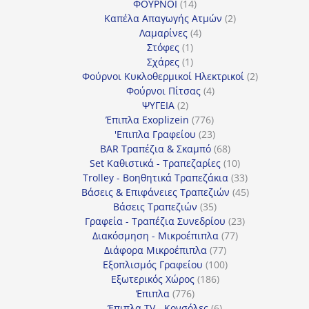
14
προϊόντα
ΦΟΥΡΝΟΙ
14
προϊόντα
2
Καπέλα Απαγωγής Ατμών
2
4
προϊόντα
Λαμαρίνες
4
1
προϊόντα
Στόφες
1
προϊόν
1
Σχάρες
1
προϊόν
2
Φούρνοι Κυκλοθερμικοί Ηλεκτρικοί
2
4
προϊόντα
Φούρνοι Πίτσας
4
2
προϊόντα
ΨΥΓΕΙΑ
2
προϊόντα
776
Έπιπλα Exoplizein
776
προϊόντα
23
'Επιπλα Γραφείου
23
προϊόντα
68
BAR Τραπέζια & Σκαμπό
68
προϊόντα
10
Set Καθιστικά - Τραπεζαρίες
10
προϊόντα
33
Trolley - Βοηθητικά Τραπεζάκια
33
προϊόντα
45
Βάσεις & Επιφάνειες Τραπεζιών
45
35
προϊόντα
Βάσεις Τραπεζιών
35
προϊόντα
23
Γραφεία - Τραπέζια Συνεδρίου
23
77
προϊόντα
Διακόσμηση - Μικροέπιπλα
77
77
προϊόντα
Διάφορα Μικροέπιπλα
77
προϊόντα
100
Εξοπλισμός Γραφείου
100
186
προϊόντα
Εξωτερικός Χώρος
186
776
προϊόντα
Έπιπλα
776
προϊόντα
6
Έπιπλα TV - Κονσόλες
6