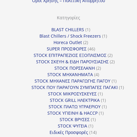
Οροι Χρησης – Πολιτικη Απορρητου
ο
ρ
Κατηγορίες
ί
1
BLAST CHILLERS
1
α
προϊόν
1
Blast Chillers / Shock Freezers
1
2
προϊόν
Horeca Outlet
2
προϊόντα
46
SUPER ΠΡΟΣΦΟΡΕΣ
46
προϊόντα
2
STOCK ΕΠΙΤΡΑΠΕΖΙΟΣ ΕΞΟΠΛΙΣΜΟΣ
2
προϊόντα
2
STOCK ΣΚΕΥΗ & ΕΙΔΗ ΠΑΡΟΥΣΙΑΣΗΣ
2
2
προϊόντα
STOCK ΠΟΡΣΕΛΑΝΗ
2
4
προϊόντα
STOCK ΜΗΧΑΝΗΜΑΤΑ
4
προϊόντα
1
STOCK ΜΗΧΑΝΕΣ ΠΑΡΑΓΩΓΗΣ ΠΑΓΟΥ
1
προϊόν
1
STOCK ΠΟΥ ΠΑΡΑΓΟΥΝ ΣΥΜΠΑΓΕΣ ΠΑΓΑΚΙ
1
1
προϊόν
STOCK ΜΙΚΡΟΣΥΣΚΕΥΕΣ
1
προϊόν
1
STOCK GRILL ΗΛΕΚΤΡΙΚΑ
1
προϊόν
1
STOCK ΠΛΑΤΩ ΥΓΡΑΕΡΙΟΥ
1
1
προϊόν
STOCK ΥΓΙΕΙΝΗ & HACCP
1
1
προϊόν
STOCK ΒΡΥΣΕΣ
1
1
προϊόν
STOCK ΨΥΓΕΙΑ
1
προϊόν
14
Ειδικές Προσφορές
14