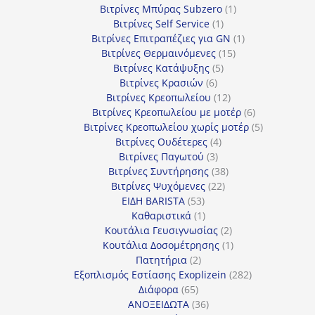
προϊόντα
1
Βιτρίνες Mπύρας Subzero
1
1
προϊόν
Βιτρίνες Self Service
1
προϊόν
1
Βιτρίνες Επιτραπέζιες για GN
1
15
προϊόν
Βιτρίνες Θερμαινόμενες
15
5
προϊόντα
Βιτρίνες Κατάψυξης
5
6
προϊόντα
Βιτρίνες Κρασιών
6
προϊόντα
12
Βιτρίνες Κρεοπωλείου
12
προϊόντα
6
Βιτρίνες Κρεοπωλείου με μοτέρ
6
προϊόντα
5
Βιτρίνες Κρεοπωλείου χωρίς μοτέρ
5
4
προϊόντα
Βιτρίνες Ουδέτερες
4
3
προϊόντα
Βιτρίνες Παγωτού
3
προϊόντα
38
Βιτρίνες Συντήρησης
38
22
προϊόντα
Βιτρίνες Ψυχόμενες
22
53
προϊόντα
ΕΙΔΗ BARISTA
53
προϊόντα
1
Καθαριστικά
1
προϊόν
2
Κουτάλια Γευσιγνωσίας
2
προϊόντα
1
Κουτάλια Δοσομέτρησης
1
2
προϊόν
Πατητήρια
2
προϊόντα
282
Εξοπλισμός Εστίασης Exoplizein
282
65
προϊόντα
Διάφορα
65
προϊόντα
36
ΑΝΟΞΕΙΔΩΤΑ
36