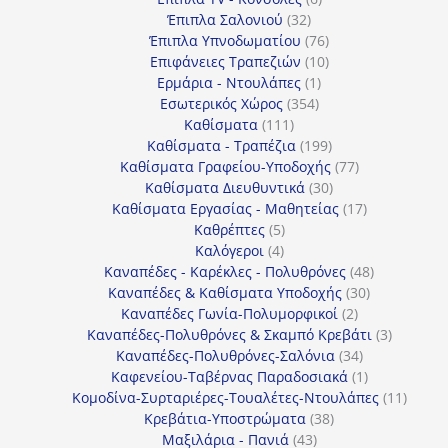
32
προϊόντα
Έπιπλα Σαλονιού
32
προϊόντα
76
Έπιπλα Υπνοδωματίου
76
10
προϊόντα
Επιφάνειες Τραπεζιών
10
1
προϊόντα
Ερμάρια - Ντουλάπες
1
354
προϊόν
Εσωτερικός Χώρος
354
111
προϊόντα
Καθίσματα
111
προϊόντα
199
Καθίσματα - Τραπέζια
199
προϊόντα
77
Καθίσματα Γραφείου-Υποδοχής
77
30
προϊόντα
Καθίσματα Διευθυντικά
30
προϊόντα
17
Καθίσματα Εργασίας - Μαθητείας
17
5
προϊόντα
Καθρέπτες
5
4
προϊόντα
Καλόγεροι
4
προϊόντα
48
Καναπέδες - Καρέκλες - Πολυθρόνες
48
30
προϊόντα
Καναπέδες & Καθίσματα Υποδοχής
30
2
προϊόντα
Καναπέδες Γωνία-Πολυμορφικοί
2
προϊόντα
3
Καναπέδες-Πολυθρόνες & Σκαμπό Κρεβάτι
3
34
προϊόντ
Καναπέδες-Πολυθρόνες-Σαλόνια
34
προϊόντα
1
Καφενείου-Ταβέρνας Παραδοσιακά
1
προϊόν
11
Κομοδίνα-Συρταριέρες-Τουαλέτες-Ντουλάπες
11
38
προϊόν
Κρεβάτια-Υποστρώματα
38
43
προϊόντα
Μαξιλάρια - Πανιά
43