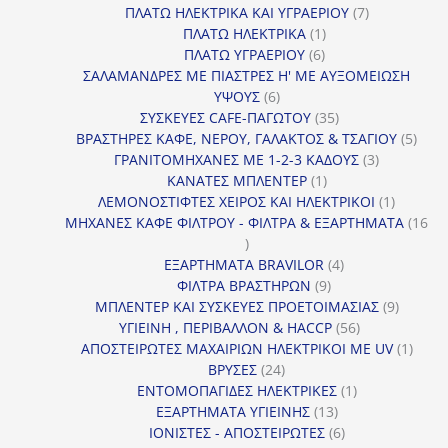
προϊόντα
7
ΠΛΑΤΩ ΗΛΕΚΤΡΙΚΑ ΚΑΙ ΥΓΡΑΕΡΙΟΥ
7
1
προϊόντα
ΠΛΑΤΩ ΗΛΕΚΤΡΙΚΑ
1
6
προϊόν
ΠΛΑΤΩ ΥΓΡΑΕΡΙΟΥ
6
προϊόντα
ΣΑΛΑΜΑΝΔΡΕΣ ΜΕ ΠΙΑΣΤΡΕΣ Η' ΜΕ ΑΥΞΟΜΕΙΩΣΗ
6
ΥΨΟΥΣ
6
προϊόντα
35
ΣΥΣΚΕΥΕΣ CAFE-ΠΑΓΩΤΟΥ
35
προϊόντα
5
ΒΡΑΣΤΗΡΕΣ ΚΑΦΕ, ΝΕΡΟΥ, ΓΑΛΑΚΤΟΣ & ΤΣΑΓΙΟΥ
5
3
προϊ
ΓΡΑΝΙΤΟΜΗΧΑΝΕΣ ΜΕ 1-2-3 ΚΑΔΟΥΣ
3
1
προϊόντα
ΚΑΝΑΤΕΣ ΜΠΛΕΝΤΕΡ
1
προϊόν
1
ΛΕΜΟΝΟΣΤΙΦΤΕΣ ΧΕΙΡΟΣ ΚΑΙ ΗΛΕΚΤΡΙΚΟΙ
1
προϊόν
ΜΗΧΑΝΕΣ ΚΑΦΕ ΦΙΛΤΡΟΥ - ΦΙΛΤΡΑ & ΕΞΑΡΤΗΜΑΤΑ
16
16
προϊόντα
4
ΕΞΑΡΤΗΜΑΤΑ BRAVILOR
4
9
προϊόντα
ΦΙΛΤΡΑ ΒΡΑΣΤΗΡΩΝ
9
προϊόντα
9
ΜΠΛΕΝΤΕΡ ΚΑΙ ΣΥΣΚΕΥΕΣ ΠΡΟΕΤΟΙΜΑΣΙΑΣ
9
56
προϊόντ
ΥΓΙΕΙΝΗ , ΠΕΡΙΒΑΛΛΟΝ & HACCP
56
προϊόντα
1
ΑΠΟΣΤΕΙΡΩΤΕΣ ΜΑΧΑΙΡΙΩΝ ΗΛΕΚΤΡΙΚΟΙ ΜΕ UV
1
24
προϊό
ΒΡΥΣΕΣ
24
προϊόντα
1
ΕΝΤΟΜΟΠΑΓΙΔΕΣ ΗΛΕΚΤΡΙΚΕΣ
1
13
προϊόν
ΕΞΑΡΤΗΜΑΤΑ ΥΓΙΕΙΝΗΣ
13
προϊόντα
6
ΙΟΝΙΣΤΕΣ - ΑΠΟΣΤΕΙΡΩΤΕΣ
6