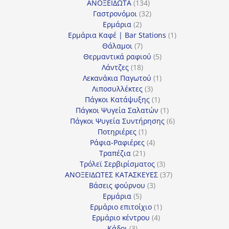
134
προϊόντα
ΑΝΟΞΕΙΔΩΤΑ
134
προϊόντα
32
Γαστρονόμοι
32
2
προϊόντα
Ερμάρια
2
προϊόντα
1
Ερμάρια Καφέ | Bar Stations
1
7
προϊόν
Θάλαμοι
7
προϊόντα
5
Θερμαντικά ραφιού
5
18
προϊόντα
Λάντζες
18
προϊόντα
1
Λεκανάκια Παγωτού
1
3
προϊόν
Λιποσυλλέκτες
3
προϊόντα
1
Πάγκοι Κατάψυξης
1
προϊόν
1
Πάγκοι Ψυγεία Σαλατών
1
προϊόν
6
Πάγκοι Ψυγεία Συντήρησης
6
1
προϊόντα
Ποτηριέρες
1
προϊόν
4
Ράφια-Ραφιέρες
4
21
προϊόντα
Τραπέζια
21
προϊόντα
3
Τρόλεϊ Σερβιρίσματος
3
προϊόντα
37
ΑΝΟΞΕΙΔΩΤΕΣ ΚΑΤΑΣΚΕΥΕΣ
37
3
προϊόντα
Βάσεις φούρνου
3
5
προϊόντα
Ερμάρια
5
προϊόντα
1
Ερμάριο επιτοίχιο
1
4
προϊόν
Ερμάριο κέντρου
4
3
προϊόντα
Κάδοι
3