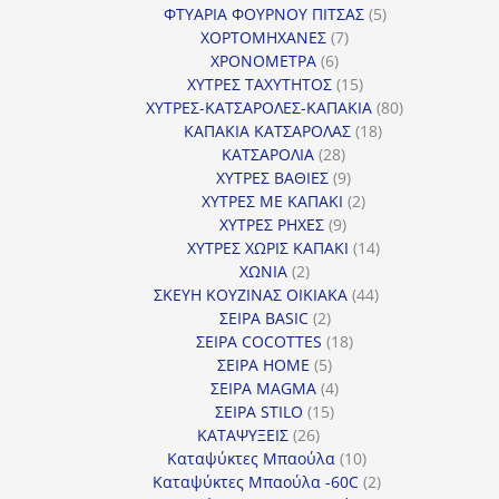
προϊόντα
5
ΦΤΥΑΡΙΑ ΦΟΥΡΝΟΥ ΠΙΤΣΑΣ
5
7
προϊόντα
ΧΟΡΤΟΜΗΧΑΝΕΣ
7
6
προϊόντα
ΧΡΟΝΟΜΕΤΡΑ
6
προϊόντα
15
ΧΥΤΡΕΣ ΤΑΧΥΤΗΤΟΣ
15
προϊόντα
80
ΧΥΤΡΕΣ-ΚΑΤΣΑΡΟΛΕΣ-ΚΑΠΑΚΙΑ
80
18
προϊόντα
ΚΑΠΑΚΙΑ ΚΑΤΣΑΡΟΛΑΣ
18
28
προϊόντα
ΚΑΤΣΑΡΟΛΙΑ
28
προϊόντα
9
ΧΥΤΡΕΣ ΒΑΘΙΕΣ
9
προϊόντα
2
ΧΥΤΡΕΣ ΜΕ ΚΑΠΑΚΙ
2
9
προϊόντα
ΧΥΤΡΕΣ ΡΗΧΕΣ
9
προϊόντα
14
ΧΥΤΡΕΣ ΧΩΡΙΣ ΚΑΠΑΚΙ
14
2
προϊόντα
ΧΩΝΙΑ
2
προϊόντα
44
ΣΚΕΥΗ ΚΟΥΖΙΝΑΣ ΟΙΚΙΑΚΑ
44
2
προϊόντα
ΣΕΙΡΑ BASIC
2
προϊόντα
18
ΣΕΙΡΑ COCOTTES
18
5
προϊόντα
ΣΕΙΡΑ HOME
5
προϊόντα
4
ΣΕΙΡΑ MAGMA
4
15
προϊόντα
ΣΕΙΡΑ STILO
15
26
προϊόντα
ΚΑΤΑΨΥΞΕΙΣ
26
προϊόντα
10
Καταψύκτες Μπαούλα
10
προϊόντα
2
Καταψύκτες Μπαούλα -60C
2