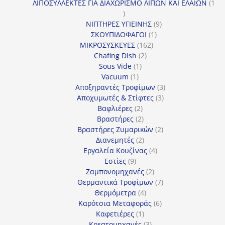
προϊόντα
ΛΙΠΟΣΥΛΛΕΚΤΕΣ ΓΙΑ ΔΙΑΧΩΡΙΣΜΟ ΛΙΠΩΝ ΚΑΙ ΕΛΑΙΩΝ
1
1
προϊόν
9
ΝΙΠΤΗΡΕΣ ΥΓΙΕΙΝΗΣ
9
1
προϊόντα
ΣΚΟΥΠΙΔΟΦΑΓΟΙ
1
162
προϊόν
ΜΙΚΡΟΣΥΣΚΕΥΕΣ
162
2
προϊόντα
Chafing Dish
2
1
προϊόντα
Sous Vide
1
1
προϊόν
Vacuum
1
προϊόν
3
Αποξηραντές Τροφίμων
3
3
προϊόντα
Αποχυμωτές & Στίφτες
3
2
προϊόντα
Βαφλιέρες
2
προϊόντα
2
Βραστήρες
2
προϊόντα
2
Βραστήρες Ζυμαρικών
2
2
προϊόντα
Διανεμητές
2
προϊόντα
4
Εργαλεία Κουζίνας
4
9
προϊόντα
Εστίες
9
προϊόντα
2
Ζαμπονομηχανές
2
προϊόντα
7
Θερμαντικά Τροφίμων
7
4
προϊόντα
Θερμόμετρα
4
προϊόντα
6
Καρότσια Μεταφοράς
6
1
προϊόντα
Καφετιέρες
1
προϊόν
3
Κρεατομηχανές
3