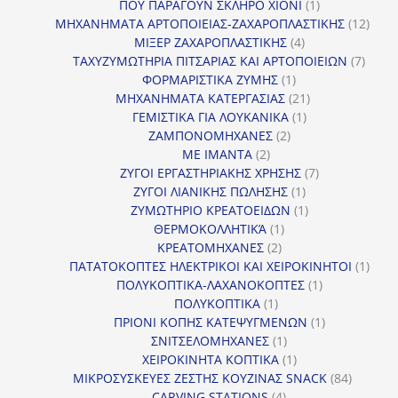
προϊόν
1
ΠΟΥ ΠΑΡΑΓΟΥΝ ΣΚΛΗΡΟ ΧΙΟΝΙ
1
προϊόν
12
ΜΗΧΑΝΗΜΑΤΑ ΑΡΤΟΠΟΙΕΙΑΣ-ΖΑΧΑΡΟΠΛΑΣΤΙΚΗΣ
12
4
προϊ
ΜΙΞΕΡ ΖΑΧΑΡΟΠΛΑΣΤΙΚΗΣ
4
προϊόντα
7
ΤΑΧΥΖΥΜΩΤΗΡΙΑ ΠΙΤΣΑΡΙΑΣ ΚΑΙ ΑΡΤΟΠΟΙΕΙΩΝ
7
1
προϊό
ΦΟΡΜΑΡΙΣΤΙΚΑ ΖΥΜΗΣ
1
προϊόν
21
ΜΗΧΑΝΗΜΑΤΑ ΚΑΤΕΡΓΑΣΙΑΣ
21
1
προϊόντα
ΓΕΜΙΣΤΙΚΑ ΓΙΑ ΛΟΥΚΑΝΙΚΑ
1
2
προϊόν
ΖΑΜΠΟΝΟΜΗΧΑΝΕΣ
2
2
προϊόντα
ΜΕ ΙΜΑΝΤΑ
2
προϊόντα
7
ΖΥΓΟΙ ΕΡΓΑΣΤΗΡΙΑΚΗΣ ΧΡΗΣΗΣ
7
1
προϊόντα
ΖΥΓΟΙ ΛΙΑΝΙΚΗΣ ΠΩΛΗΣΗΣ
1
προϊόν
1
ΖΥΜΩΤΗΡΙΟ ΚΡΕΑΤΟΕΙΔΩΝ
1
1
προϊόν
ΘΕΡΜΟΚΟΛΛΗΤΙΚΆ
1
2
προϊόν
ΚΡΕΑΤΟΜΗΧΑΝΕΣ
2
προϊόντα
1
ΠΑΤΑΤΟΚΟΠΤΕΣ ΗΛΕΚΤΡΙΚΟΙ ΚΑΙ ΧΕΙΡΟΚΙΝΗΤΟΙ
1
1
προϊ
ΠΟΛΥΚΟΠΤΙΚΑ-ΛΑΧΑΝΟΚΟΠΤΕΣ
1
1
προϊόν
ΠΟΛΥΚΟΠΤΙΚΑ
1
προϊόν
1
ΠΡΙΟΝΙ ΚΟΠΗΣ ΚΑΤΕΨΥΓΜΕΝΩΝ
1
1
προϊόν
ΣΝΙΤΣΕΛΟΜΗΧΑΝΕΣ
1
προϊόν
1
ΧΕΙΡΟΚΙΝΗΤΑ ΚΟΠΤΙΚΑ
1
προϊόν
84
ΜΙΚΡΟΣΥΣΚΕΥΕΣ ΖΕΣΤΗΣ ΚΟΥΖΙΝΑΣ SNACK
84
4
προϊόντ
CARVING STATIONS
4