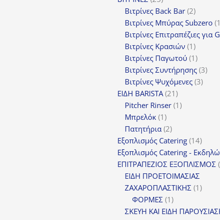
προϊόντα
2
Βιτρίνες Back Bar
2
προϊόν
Βιτρίνες Mπύρας Subzero
Βιτρίνες Επιτραπέζιες για 
1
Βιτρίνες Κρασιών
1
προϊόν
1
Βιτρίνες Παγωτού
1
προϊόν
3
Βιτρίνες Συντήρησης
3
3
προ
Βιτρίνες Ψυχόμενες
3
21
προϊ
ΕΙΔΗ BARISTA
21
προϊόντα
1
Pitcher Rinser
1
1
προϊόν
Μπρελόκ
1
προϊόν
2
Πατητήρια
2
προϊόντα
14
Εξοπλισμός Catering
14
προϊό
Εξοπλισμός Catering - Εκδηλ
ΕΠΙΤΡΑΠΕΖΙΟΣ ΕΞΟΠΛΙΣΜΟΣ
ΕΙΔΗ ΠΡΟΕΤΟΙΜΑΣΙΑΣ
1
ΖΑΧΑΡΟΠΛΑΣΤΙΚΗΣ
1
1
προϊό
ΦΟΡΜΕΣ
1
προϊόν
ΣΚΕΥΗ ΚΑΙ ΕΙΔΗ ΠΑΡΟΥΣΙΑ