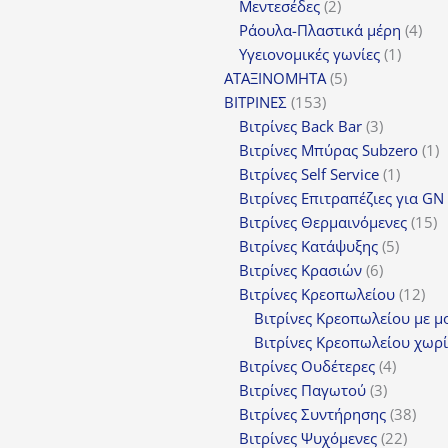
προϊόν
2
Μεντεσέδες
2
προϊόντα
4
Ράουλα-Πλαστικά μέρη
4
1
προ
Υγειονομικές γωνίες
1
5
προϊόν
ΑΤΑΞΙΝΟΜΗΤΑ
5
153
προϊόντα
ΒΙΤΡΙΝΕΣ
153
προϊόντα
3
Βιτρίνες Back Bar
3
προϊόντα
1
Βιτρίνες Mπύρας Subzero
1
1
π
Βιτρίνες Self Service
1
προϊόν
Βιτρίνες Επιτραπέζιες για GN
1
Βιτρίνες Θερμαινόμενες
15
5
π
Βιτρίνες Κατάψυξης
5
6
προϊόν
Βιτρίνες Κρασιών
6
προϊόντα
12
Βιτρίνες Κρεοπωλείου
12
προ
Βιτρίνες Κρεοπωλείου με μ
Βιτρίνες Κρεοπωλείου χωρί
4
Βιτρίνες Ουδέτερες
4
3
προϊόν
Βιτρίνες Παγωτού
3
προϊόντα
38
Βιτρίνες Συντήρησης
38
22
προϊ
Βιτρίνες Ψυχόμενες
22