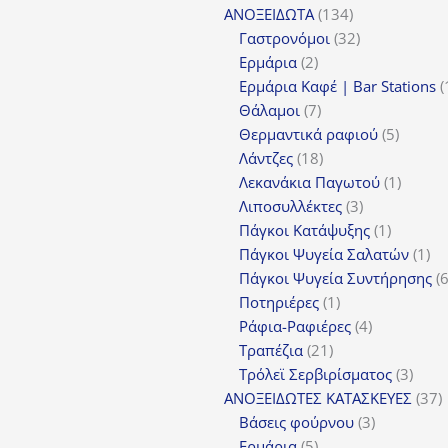
134
προϊόν
ΑΝΟΞΕΙΔΩΤΑ
134
προϊόντα
32
Γαστρονόμοι
32
2
προϊόντα
Ερμάρια
2
προϊόντα
Ερμάρια Καφέ | Bar Stations
7
Θάλαμοι
7
προϊόντα
5
Θερμαντικά ραφιού
5
18
προϊόν
Λάντζες
18
προϊόντα
1
Λεκανάκια Παγωτού
1
3
προϊόν
Λιποσυλλέκτες
3
προϊόντα
1
Πάγκοι Κατάψυξης
1
προϊόν
1
Πάγκοι Ψυγεία Σαλατών
1
πρ
Πάγκοι Ψυγεία Συντήρησης
1
Ποτηριέρες
1
προϊόν
4
Ράφια-Ραφιέρες
4
21
προϊόντα
Τραπέζια
21
προϊόντα
3
Τρόλεϊ Σερβιρίσματος
3
προϊ
3
ΑΝΟΞΕΙΔΩΤΕΣ ΚΑΤΑΣΚΕΥΕΣ
37
3
π
Βάσεις φούρνου
3
5
προϊόντα
Ερμάρια
5