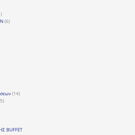
τα
1
1
προϊόν
6
GN
6
προϊόντα
ϊόντα
όντα
ντα
14
ώσεων
14
5
προϊόντα
5
προϊόντα
ν
ΣΗΣ BUFFET