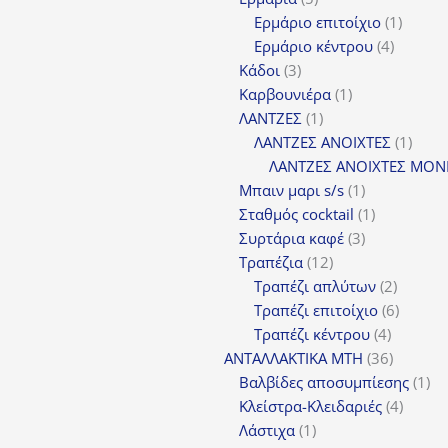
προϊόντα
1
Ερμάριο επιτοίχιο
1
4
προϊόν
Ερμάριο κέντρου
4
3
προϊόντ
Κάδοι
3
προϊόντα
1
Καρβουνιέρα
1
1
προϊόν
ΛΑΝΤΖΕΣ
1
προϊόν
1
ΛΑΝΤΖΕΣ ΑΝΟΙΧΤΕΣ
1
προϊ
ΛΑΝΤΖΕΣ ΑΝΟΙΧΤΕΣ ΜΟΝ
1
Μπαιν μαρι s/s
1
προϊόν
1
Σταθμός cocktail
1
3
προϊόν
Συρτάρια καφέ
3
12
προϊόντα
Τραπέζια
12
προϊόντα
2
Τραπέζι απλύτων
2
προϊόν
6
Τραπέζι επιτοίχιο
6
4
προϊόν
Τραπέζι κέντρου
4
προϊόντ
36
ΑΝΤΑΛΛΑΚΤΙΚΑ MTH
36
προϊόντ
1
Βαλβίδες αποσυμπίεσης
1
4
πρ
Κλείστρα-Κλειδαριές
4
1
προϊόν
Λάστιχα
1