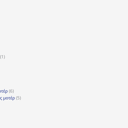
ϊόντα
ροϊόν
1
1
5
προϊόν
ροϊόντα
τα
ϊόντα
6
οτέρ
6
προϊόντα
5
ς μοτέρ
5
προϊόντα
τα
όντα