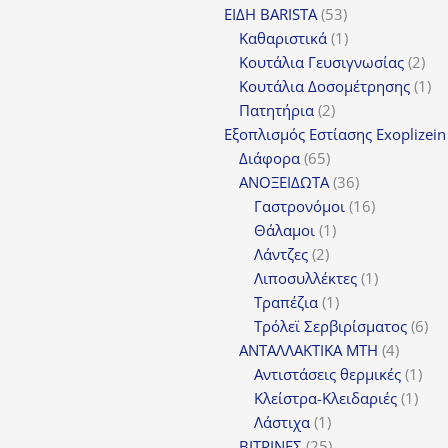
53
προϊό
ΕΙΔΗ BARISTA
53
προϊόντα
1
Καθαριστικά
1
προϊόν
2
Κουτάλια Γευσιγνωσίας
2
προ
1
Κουτάλια Δοσομέτρησης
1
2
πρ
Πατητήρια
2
προϊόντα
Εξοπλισμός Εστίασης Exoplizein
65
Διάφορα
65
προϊόντα
36
ΑΝΟΞΕΙΔΩΤΑ
36
προϊόντα
16
Γαστρονόμοι
16
1
προϊόντα
Θάλαμοι
1
2
προϊόν
Λάντζες
2
προϊόντα
1
Λιποσυλλέκτες
1
1
προϊόν
Τραπέζια
1
προϊόν
6
Τρόλεϊ Σερβιρίσματος
6
4
προ
ΑΝΤΑΛΛΑΚΤΙΚΑ MTH
4
προϊόν
1
Αντιστάσεις θερμικές
1
1
προ
Κλείστρα-Κλειδαριές
1
1
προϊ
Λάστιχα
1
προϊόν
25
ΒΙΤΡΙΝΕΣ
25