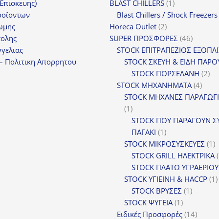
1
(Επισκευης)
BLAST CHILLERS
1
προϊόν
ροϊοντων
Blast Chillers / Shock Freezers
2
ωμης
Horeca Outlet
2
προϊόντα
46
τολης
SUPER ΠΡΟΣΦΟΡΕΣ
46
προϊόντ
γελιας
STOCK ΕΠΙΤΡΑΠΕΖΙΟΣ ΕΞΟΠΛ
– Πολιτικη Απορρητου
STOCK ΣΚΕΥΗ & ΕΙΔΗ ΠΑΡΟ
2
STOCK ΠΟΡΣΕΛΑΝΗ
2
4
πρ
STOCK ΜΗΧΑΝΗΜΑΤΑ
4
προϊ
STOCK ΜΗΧΑΝΕΣ ΠΑΡΑΓΩΓ
1
1
προϊόν
STOCK ΠΟΥ ΠΑΡΑΓΟΥΝ Σ
1
ΠΑΓΑΚΙ
1
προϊόν
1
STOCK ΜΙΚΡΟΣΥΣΚΕΥΕΣ
1
π
STOCK GRILL ΗΛΕΚΤΡΙΚΑ
STOCK ΠΛΑΤΩ ΥΓΡΑΕΡΙΟΥ
STOCK ΥΓΙΕΙΝΗ & HACCP
1
1
STOCK ΒΡΥΣΕΣ
1
1
προϊόν
STOCK ΨΥΓΕΙΑ
1
προϊόν
14
Ειδικές Προσφορές
14