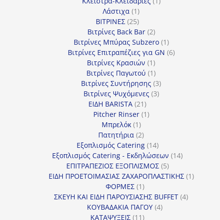
1
προϊόν
Κλείστρα-Κλειδαριές
1
1
προϊόν
Λάστιχα
1
25
προϊόν
ΒΙΤΡΙΝΕΣ
25
προϊόντα
2
Βιτρίνες Back Bar
2
προϊόντα
1
Βιτρίνες Mπύρας Subzero
1
προϊόν
6
Βιτρίνες Επιτραπέζιες για GN
6
1
προϊόντα
Βιτρίνες Κρασιών
1
προϊόν
1
Βιτρίνες Παγωτού
1
προϊόν
3
Βιτρίνες Συντήρησης
3
3
προϊόντα
Βιτρίνες Ψυχόμενες
3
21
προϊόντα
ΕΙΔΗ BARISTA
21
προϊόντα
1
Pitcher Rinser
1
1
προϊόν
Μπρελόκ
1
προϊόν
2
Πατητήρια
2
προϊόντα
14
Εξοπλισμός Catering
14
προϊόντα
14
Εξοπλισμός Catering - Εκδηλώσεων
14
5
προϊόντα
ΕΠΙΤΡΑΠΕΖΙΟΣ ΕΞΟΠΛΙΣΜΟΣ
5
προϊόντα
1
ΕΙΔΗ ΠΡΟΕΤΟΙΜΑΣΙΑΣ ΖΑΧΑΡΟΠΛΑΣΤΙΚΗΣ
1
1
προϊόν
ΦΟΡΜΕΣ
1
προϊόν
4
ΣΚΕΥΗ ΚΑΙ ΕΙΔΗ ΠΑΡΟΥΣΙΑΣΗΣ BUFFET
4
4
προϊόντα
ΚΟΥΒΑΔΑΚΙΑ ΠΑΓΟΥ
4
11
προϊόντα
ΚΑΤΑΨΥΞΕΙΣ
11