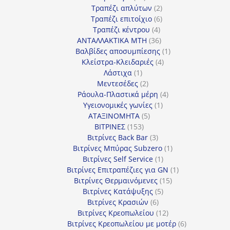
προϊόντα
2
Τραπέζι απλύτων
2
προϊόντα
6
Τραπέζι επιτοίχιο
6
4
προϊόντα
Τραπέζι κέντρου
4
προϊόντα
36
ΑΝΤΑΛΛΑΚΤΙΚΑ MTH
36
προϊόντα
1
Βαλβίδες αποσυμπίεσης
1
4
προϊόν
Κλείστρα-Κλειδαριές
4
1
προϊόντα
Λάστιχα
1
προϊόν
2
Μεντεσέδες
2
προϊόντα
4
Ράουλα-Πλαστικά μέρη
4
1
προϊόντα
Υγειονομικές γωνίες
1
5
προϊόν
ΑΤΑΞΙΝΟΜΗΤΑ
5
153
προϊόντα
ΒΙΤΡΙΝΕΣ
153
προϊόντα
3
Βιτρίνες Back Bar
3
προϊόντα
1
Βιτρίνες Mπύρας Subzero
1
1
προϊόν
Βιτρίνες Self Service
1
προϊόν
1
Βιτρίνες Επιτραπέζιες για GN
1
15
προϊόν
Βιτρίνες Θερμαινόμενες
15
5
προϊόντα
Βιτρίνες Κατάψυξης
5
6
προϊόντα
Βιτρίνες Κρασιών
6
προϊόντα
12
Βιτρίνες Κρεοπωλείου
12
προϊόντα
6
Βιτρίνες Κρεοπωλείου με μοτέρ
6