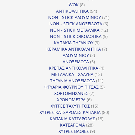
8
προϊόντα
WOK
8
προϊόντα
94
ΑΝΤΙΚΟΛΛΗΤΙΚΑ
94
προϊόντα
71
NON - STICK ΑΛΟΥΜΙΝΙΟΥ
71
6
προϊόντα
NON - STICK ΑΝΟΞΕΙΔΩΤΑ
6
12
προϊόντα
NON - STICK ΜΕΤΑΛΛΙΚΑ
12
5
προϊόντα
NON - STICK ΟΙΚΟΛΟΓΙΚΑ
5
9
προϊόντα
ΚΑΠΑΚΙΑ ΤΗΓΑΝΙΟΥ
9
προϊόντα
7
ΚΕΡΑΜΙΚΑ ΑΝΤΙΚΟΛΛΗΤΙΚΑ
7
2
προϊόντα
ΑΛΟΥΜΙΝΙΟΥ
2
προϊόντα
5
ΑΝΟΞΕΙΔΩΤΑ
5
προϊόντα
4
ΚΡΕΠΑΣ ΑΝΤΙΚΟΛΛΗΤΙΚΑ
4
13
προϊόντα
ΜΕΤΑΛΛΙΚΑ - ΧΑΛΥΒΑ
13
προϊόντα
11
ΤΗΓΑΝΙΑ ΑΝΟΞΕΙΔΩΤΑ
11
προϊόντα
5
ΦΤΥΑΡΙΑ ΦΟΥΡΝΟΥ ΠΙΤΣΑΣ
5
7
προϊόντα
ΧΟΡΤΟΜΗΧΑΝΕΣ
7
6
προϊόντα
ΧΡΟΝΟΜΕΤΡΑ
6
προϊόντα
15
ΧΥΤΡΕΣ ΤΑΧΥΤΗΤΟΣ
15
προϊόντα
80
ΧΥΤΡΕΣ-ΚΑΤΣΑΡΟΛΕΣ-ΚΑΠΑΚΙΑ
80
18
προϊόντα
ΚΑΠΑΚΙΑ ΚΑΤΣΑΡΟΛΑΣ
18
28
προϊόντα
ΚΑΤΣΑΡΟΛΙΑ
28
προϊόντα
9
ΧΥΤΡΕΣ ΒΑΘΙΕΣ
9