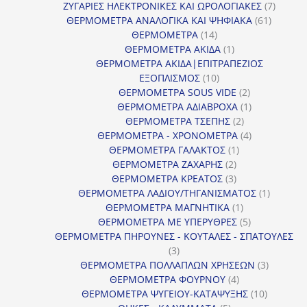
προϊόντα
7
ΖΥΓΑΡΙΕΣ ΗΛΕΚΤΡΟΝΙΚΕΣ ΚΑΙ ΩΡΟΛΟΓΙΑΚΕΣ
7
61
προϊόν
ΘΕΡΜΟΜΕΤΡΑ ΑΝΑΛΟΓΙΚΑ ΚΑΙ ΨΗΦΙΑΚΑ
61
14
προϊόντ
ΘΕΡΜΟΜΕΤΡΑ
14
προϊόντα
1
ΘΕΡΜΟΜΕΤΡΑ ΑΚΙΔΑ
1
προϊόν
ΘΕΡΜΟΜΕΤΡΑ ΑΚΙΔΑ|ΕΠΙΤΡΑΠΕΖΙΟΣ
10
ΕΞΟΠΛΙΣΜΟΣ
10
προϊόντα
2
ΘΕΡΜΟΜΕΤΡΑ SOUS VIDE
2
προϊόντα
1
ΘΕΡΜΟΜΕΤΡΑ ΑΔΙΑΒΡΟΧΑ
1
2
προϊόν
ΘΕΡΜΟΜΕΤΡΑ ΤΣΕΠΗΣ
2
προϊόντα
4
ΘΕΡΜΟΜΕΤΡΑ - ΧΡΟΝΟΜΕΤΡΑ
4
1
προϊόντα
ΘΕΡΜΟΜΕΤΡΑ ΓΑΛΑΚΤΟΣ
1
2
προϊόν
ΘΕΡΜΟΜΕΤΡΑ ΖΑΧΑΡΗΣ
2
προϊόντα
3
ΘΕΡΜΟΜΕΤΡΑ ΚΡΕΑΤΟΣ
3
προϊόντα
1
ΘΕΡΜΟΜΕΤΡΑ ΛΑΔΙΟΥ/ΤΗΓΑΝΙΣΜΑΤΟΣ
1
1
προϊόν
ΘΕΡΜΟΜΕΤΡΑ ΜΑΓΝΗΤΙΚΑ
1
προϊόν
5
ΘΕΡΜΟΜΕΤΡΑ ΜΕ ΥΠΕΡΥΘΡΕΣ
5
προϊόντα
ΘΕΡΜΟΜΕΤΡΑ ΠΗΡΟΥΝΕΣ - ΚΟΥΤΑΛΕΣ - ΣΠΑΤΟΥΛΕΣ
3
3
προϊόντα
3
ΘΕΡΜΟΜΕΤΡΑ ΠΟΛΛΑΠΛΩΝ ΧΡΗΣΕΩΝ
3
4
προϊόντ
ΘΕΡΜΟΜΕΤΡΑ ΦΟΥΡΝΟΥ
4
προϊόντα
10
ΘΕΡΜΟΜΕΤΡΑ ΨΥΓΕΙΟΥ-ΚΑΤΑΨΥΞΗΣ
10