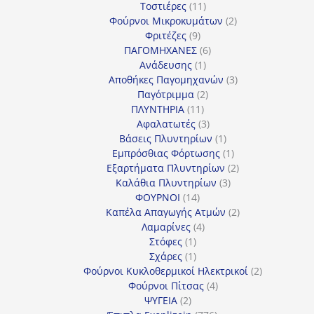
προϊόν
11
Τοστιέρες
11
προϊόντα
2
Φούρνοι Μικροκυμάτων
2
9
προϊόντα
Φριτέζες
9
προϊόντα
6
ΠΑΓΟΜΗΧΑΝΕΣ
6
1
προϊόντα
Ανάδευσης
1
προϊόν
3
Αποθήκες Παγομηχανών
3
2
προϊόντα
Παγότριμμα
2
11
προϊόντα
ΠΛΥΝΤΗΡΙΑ
11
προϊόντα
3
Αφαλατωτές
3
προϊόντα
1
Βάσεις Πλυντηρίων
1
προϊόν
1
Εμπρόσθιας Φόρτωσης
1
προϊόν
2
Εξαρτήματα Πλυντηρίων
2
3
προϊόντα
Καλάθια Πλυντηρίων
3
14
προϊόντα
ΦΟΥΡΝΟΙ
14
προϊόντα
2
Καπέλα Απαγωγής Ατμών
2
4
προϊόντα
Λαμαρίνες
4
1
προϊόντα
Στόφες
1
προϊόν
1
Σχάρες
1
προϊόν
2
Φούρνοι Κυκλοθερμικοί Ηλεκτρικοί
2
4
προϊόντα
Φούρνοι Πίτσας
4
2
προϊόντα
ΨΥΓΕΙΑ
2