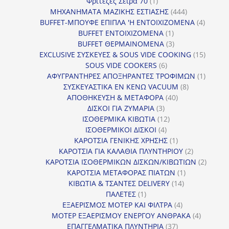
προϊόν
1
Φριτέζες Σειρά 70
1
προϊόν
444
ΜΗΧΑΝΗΜΑΤΑ ΜΑΖΙΚΗΣ ΕΣΤΙΑΣΗΣ
444
προϊόντα
4
BUFFET-ΜΠΟΥΦΕ ΕΠΙΠΛΑ 'Η ΕΝΤΟΙΧΙΖΟΜΕΝΑ
4
1
προϊόν
BUFFET ΕΝΤΟΙΧΙΖΟΜΕΝΑ
1
προϊόν
3
BUFFET ΘΕΡΜΑΙΝΟΜΕΝΑ
3
προϊόντα
15
EXCLUSIVE ΣΥΣΚΕΥΕΣ & SOUS VIDE COOKING
15
6
προϊόν
SOUS VIDE COOKERS
6
προϊόντα
1
ΑΦΥΓΡΑΝΤΗΡΕΣ ΑΠΟΞΗΡΑΝΤΕΣ ΤΡΟΦΙΜΩΝ
1
8
προϊόν
ΣΥΣΚΕΥΑΣΤΙΚΑ ΕΝ ΚΕΝΩ VACUUM
8
40
προϊόντα
ΑΠΟΘΗΚΕΥΣΗ & ΜΕΤΑΦΟΡΑ
40
3
προϊόντα
ΔΙΣΚΟΙ ΓΙΑ ΖΥΜΑΡΙΑ
3
προϊόντα
12
ΙΣΟΘΕΡΜΙΚΑ ΚΙΒΩΤΙΑ
12
4
προϊόντα
ΙΣΟΘΕΡΜΙΚΟΙ ΔΙΣΚΟΙ
4
προϊόντα
1
ΚΑΡΟΤΣΙΑ ΓΕΝΙΚΗΣ ΧΡΗΣΗΣ
1
προϊόν
2
ΚΑΡΟΤΣΙΑ ΓΙΑ ΚΑΛΑΘΙΑ ΠΛΥΝΤΗΡΙΟΥ
2
προϊόντα
2
ΚΑΡΟΤΣΙΑ ΙΣΟΘΕΡΜΙΚΩΝ ΔΙΣΚΩΝ/ΚΙΒΩΤΙΩΝ
2
1
προϊόν
ΚΑΡΟΤΣΙΑ ΜΕΤΑΦΟΡΑΣ ΠΙΑΤΩΝ
1
14
προϊόν
ΚΙΒΩΤΙΑ & ΤΣΑΝΤΕΣ DELIVERY
14
1
προϊόντα
ΠΑΛΕΤΕΣ
1
προϊόν
4
ΕΞΑΕΡΙΣΜΟΣ ΜΟΤΕΡ ΚΑΙ ΦΙΛΤΡΑ
4
προϊόντα
4
ΜΟΤΕΡ ΕΞΑΕΡΙΣΜΟΥ ΕΝΕΡΓΟΥ ΑΝΘΡΑΚΑ
4
37
προϊόντ
ΕΠΑΓΓΕΛΜΑΤΙΚΑ ΠΛΥΝΤΗΡΙΑ
37