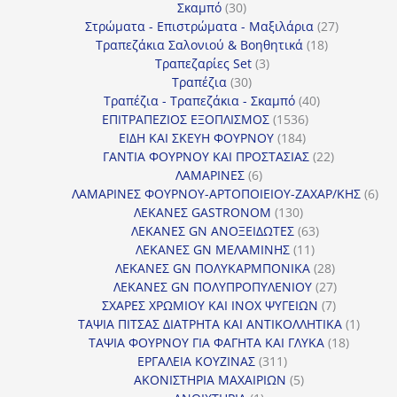
30
προϊόν
Σκαμπό
30
προϊόντα
27
Στρώματα - Επιστρώματα - Μαξιλάρια
27
18
προϊόντα
Τραπεζάκια Σαλονιού & Βοηθητικά
18
3
προϊόντα
Τραπεζαρίες Set
3
30
προϊόντα
Τραπέζια
30
προϊόντα
40
Τραπέζια - Τραπεζάκια - Σκαμπό
40
1536
προϊόντα
ΕΠΙΤΡΑΠΕΖΙΟΣ ΕΞΟΠΛΙΣΜΟΣ
1536
184
προϊόντα
ΕΙΔΗ ΚΑΙ ΣΚΕΥΗ ΦΟΥΡΝΟΥ
184
προϊόντα
22
ΓΑΝΤΙΑ ΦΟΥΡΝΟΥ ΚΑΙ ΠΡΟΣΤΑΣΙΑΣ
22
6
προϊόντα
ΛΑΜΑΡΙΝΕΣ
6
προϊόντα
6
ΛΑΜΑΡΙΝΕΣ ΦΟΥΡΝΟΥ-ΑΡΤΟΠΟΙΕΙΟΥ-ΖΑΧΑΡ/ΚΗΣ
6
130
προ
ΛΕΚΑΝΕΣ GASTRONOM
130
προϊόντα
63
ΛΕΚΑΝΕΣ GN ΑΝΟΞΕΙΔΩΤΕΣ
63
11
προϊόντα
ΛΕΚΑΝΕΣ GN ΜΕΛΑΜΙΝΗΣ
11
προϊόντα
28
ΛΕΚΑΝΕΣ GN ΠΟΛΥΚΑΡΜΠΟΝΙΚΑ
28
προϊόντα
27
ΛΕΚΑΝΕΣ GN ΠΟΛΥΠΡΟΠΥΛΕΝΙΟΥ
27
7
προϊόντα
ΣΧΑΡΕΣ ΧΡΩΜΙΟΥ ΚΑΙ INOX ΨΥΓΕΙΩΝ
7
προϊόντα
1
ΤΑΨΙΑ ΠΙΤΣΑΣ ΔΙΑΤΡΗΤΑ ΚΑΙ ΑΝΤΙΚΟΛΛΗΤΙΚΑ
1
18
προϊόν
ΤΑΨΙΑ ΦΟΥΡΝΟΥ ΓΙΑ ΦΑΓΗΤΑ ΚΑΙ ΓΛΥΚΑ
18
311
προϊόντ
ΕΡΓΑΛΕΙΑ ΚΟΥΖΙΝΑΣ
311
προϊόντα
5
ΑΚΟΝΙΣΤΗΡΙΑ ΜΑΧΑΙΡΙΩΝ
5