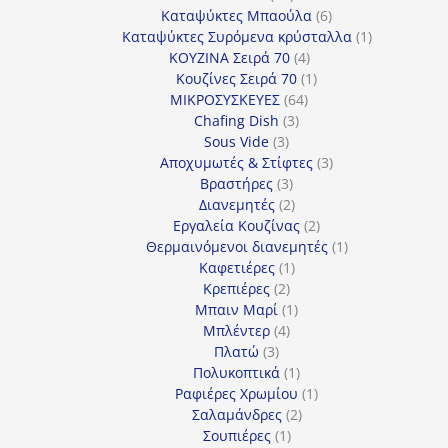
προϊόντα
6
Καταψύκτες Μπαούλα
6
προϊόντα
1
Καταψύκτες Συρόμενα κρύσταλλα
1
4
προϊόν
ΚΟΥΖΙΝΑ Σειρά 70
4
προϊόντα
1
Κουζίνες Σειρά 70
1
64
προϊόν
ΜΙΚΡΟΣΥΣΚΕΥΕΣ
64
3
προϊόντα
Chafing Dish
3
3
προϊόντα
Sous Vide
3
προϊόντα
3
Αποχυμωτές & Στίφτες
3
3
προϊόντα
Βραστήρες
3
προϊόντα
2
Διανεμητές
2
προϊόντα
2
Εργαλεία Κουζίνας
2
προϊόντα
1
Θερμαινόμενοι διανεμητές
1
1
προϊόν
Καφετιέρες
1
2
προϊόν
Κρεπιέρες
2
προϊόντα
1
Μπαιν Μαρί
1
4
προϊόν
Μπλέντερ
4
3
προϊόντα
Πλατώ
3
προϊόντα
1
Πολυκοπτικά
1
προϊόν
1
Ραφιέρες Χρωμίου
1
2
προϊόν
Σαλαμάνδρες
2
1
προϊόντα
Σουπιέρες
1