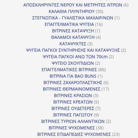
προϊόντα
6
ΑΠΟΣΚΛΗΡΥΝΤΕΣ ΝΕΡΟΥ ΚΑΙ ΜΕΤΡΗΤΕΣ ΛΙΤΡΩΝ
6
30
προϊ
ΚΑΛΑΘΙΑ ΠΛΥΝΤΗΡΙΟΥ
30
προϊόντα
1
ΣΤΕΓΝΩΤΙΚΑ - ΓΥΑΛΙΣΤΙΚΑ ΜΑΧΑΙΡ/ΝΩΝ
1
16
προϊόν
ΕΠΑΓΓΕΛΜΑΤΙΚΑ ΨΥΓΕΙΑ
16
1
προϊόντα
ΒΙΤΡΙΝΕΣ ΚΑΤΑΨΥΞΗ
1
προϊόν
4
ΘΑΛΑΜΟΙ ΚΑΤΑΨΥΞΗ
4
3
προϊόντα
ΚΑΤΑΨΥΚΤΕΣ
3
προϊόντα
2
ΨΥΓΕΙΑ ΠΑΓΚΟΙ ΣΥΝΤΗΡΗΣΗΣ ΚΑΙ ΚΑΤΑΨΥΞΗΣ
2
2
προϊό
ΨΥΓΕΙΑ ΠΑΓΚΟΙ ΑΝΩ ΤΩΝ 70cm
2
2
προϊόντα
ΨΥΓΕΙΟ ΣΚΟΥΠΙΔΙΩΝ
2
προϊόντα
86
ΕΠΑΓΓΕΛΜΑΤΙΚΕΣ ΒΙΤΡΙΝΕΣ
86
1
προϊόντα
ΒΙΤΡΙΝΑ ΓΙΑ BAO BUNS
1
προϊόν
6
ΒΙΤΡΙΝΕΣ ΖΑΧΑΡΟΠΛΑΣΤΙΚΗΣ
6
προϊόντα
17
ΒΙΤΡΙΝΕΣ ΘΕΡΜΑΙΝΟΜΕΝΕΣ
17
3
προϊόντα
ΒΙΤΡΙΝΕΣ ΚΡΑΣΙΩΝ
3
προϊόντα
5
ΒΙΤΡΙΝΕΣ ΚΡΕΑΤΩΝ
5
προϊόντα
7
ΒΙΤΡΙΝΕΣ ΟΥΔΕΤΕΡΕΣ
7
9
προϊόντα
ΒΙΤΡΙΝΕΣ ΠΑΓΩΤΟΥ
9
προϊόντα
2
ΒΙΤΡΙΝΕΣ ΤΥΡΙΩΝ ΑΛΛΑΝΤΙΚΩΝ
2
38
προϊόντα
ΒΙΤΡΙΝΕΣ ΨΥΧΟΜΕΝΕΣ
38
προϊόντα
23
ΒΙΤΡΙΝΕΣ ΕΠΙΔΑΠΕΔΙΕΣ ΨΥΧΟΜΕΝΕΣ
23