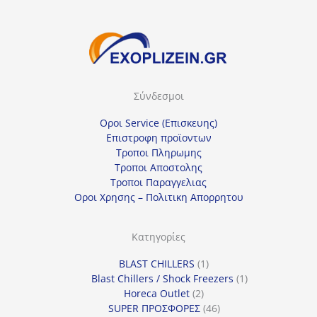
ξ
τ
ε
μ
ί
Σύνδεσμοι
α
κ
Οροι Service (Επισκευης)
α
Επιστροφη προϊοντων
Τροποι Πληρωμης
τ
Τροποι Αποστολης
η
Τροποι Παραγγελιας
γ
Οροι Χρησης – Πολιτικη Απορρητου
ο
ρ
Κατηγορίες
ί
1
BLAST CHILLERS
1
α
προϊόν
1
Blast Chillers / Shock Freezers
1
2
προϊόν
Horeca Outlet
2
προϊόντα
46
SUPER ΠΡΟΣΦΟΡΕΣ
46