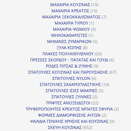
προϊόντα
10
ΜΑΧΑΙΡΙΑ ΚΟΥΖΙΝΑΣ
10
10
προϊόντα
ΜΑΧΑΙΡΙΑ ΚΡΕΑΤΟΣ
10
προϊόντα
7
ΜΑΧΑΙΡΙΑ ΞΕΚΟΚΚΑΛΙΣΜΑΤΟΣ
7
1
προϊόντα
ΜΑΧΑΙΡΙΑ ΤΥΡΙΟΥ
1
προϊόν
3
ΜΑΧΑΙΡΙΑ ΨΩΜΙΟΥ
3
1
προϊόντα
ΜΗΛΟΚΑΘΑΡΙΣΤΕΣ
1
προϊόν
5
ΜΗΧΑΝΕΣ ΖΥΜΑΡΙΚΩΝ
5
8
προϊόντα
ΞΥΛΑ ΚΟΠΗΣ
8
προϊόντα
20
ΠΛΑΚΕΣ ΠΟΛΥΑΙΘΥΛΕΝΙΟΥ
20
προϊόντα
6
ΠΡΕΣΣΕΣ ΣΚΟΡΔΟΥ - ΠΑΤΑΤΑΣ ΚΑΙ ΓΟΥΔΙ
6
9
προϊόντα
ΡΟΔΕΣ ΠΙΤΣΑΣ & ΖΥΜΗΣ
9
προϊόντα
67
ΣΠΑΤΟΥΛΕΣ ΚΟΥΖΙΝΑΣ ΚΑΙ ΠΑΡΟΥΣΙΑΣΗΣ
67
6
προϊόντ
ΣΠΑΤΟΥΛΕΣ NYLON
6
προϊόντα
14
ΣΠΑΤΟΥΛΕΣ ΖΑΧΑΡΟΠΛΑΣΤΙΚΗΣ
14
5
προϊόντα
ΣΠΑΤΟΥΛΕΣ ΙΣΙΕΣ ΜΑΚΡΙΕΣ
5
2
προϊόντα
ΣΠΑΤΟΥΛΕΣ ΞΥΛΙΝΕΣ
2
προϊόντα
22
ΤΡΙΦΤΕΣ ΑΝΟΞΕΙΔΩΤΟΙ
22
προϊόντα
2
ΤΡΥΦΕΡΟΠΟΙΗΤΕΣ ΚΡΕΑΤΟΣ ΜΠΑΤΕΣ ΣΦΥΡΙΑ
2
2
προϊόν
ΦΟΡΜΕΣ ΔΙΑΜΟΡΦΩΣΗΣ ΑΥΓΩΝ
2
προϊόντα
9
ΨΑΛΙΔΙΑ ΓΕΝΙΚΗΣ ΧΡΗΣΗΣ ΚΑΙ ΚΟΥΖΙΝΑΣ
9
552
προϊόντα
ΣΚΕΥΗ ΚΟΥΖΙΝΑΣ
552