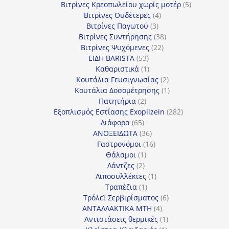
προϊόντα
5
Βιτρίνες Κρεοπωλείου χωρίς μοτέρ
5
4
προϊόντα
Βιτρίνες Ουδέτερες
4
3
προϊόντα
Βιτρίνες Παγωτού
3
προϊόντα
38
Βιτρίνες Συντήρησης
38
22
προϊόντα
Βιτρίνες Ψυχόμενες
22
53
προϊόντα
ΕΙΔΗ BARISTA
53
προϊόντα
1
Καθαριστικά
1
προϊόν
2
Κουτάλια Γευσιγνωσίας
2
προϊόντα
1
Κουτάλια Δοσομέτρησης
1
2
προϊόν
Πατητήρια
2
προϊόντα
282
Εξοπλισμός Εστίασης Exoplizein
282
65
προϊόντα
Διάφορα
65
προϊόντα
36
ΑΝΟΞΕΙΔΩΤΑ
36
προϊόντα
16
Γαστρονόμοι
16
1
προϊόντα
Θάλαμοι
1
2
προϊόν
Λάντζες
2
προϊόντα
1
Λιποσυλλέκτες
1
1
προϊόν
Τραπέζια
1
προϊόν
6
Τρόλεϊ Σερβιρίσματος
6
4
προϊόντα
ΑΝΤΑΛΛΑΚΤΙΚΑ MTH
4
προϊόντα
1
Αντιστάσεις θερμικές
1