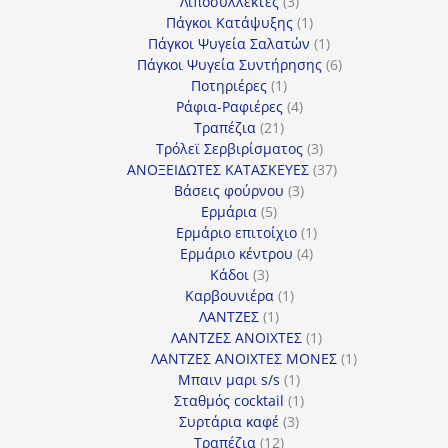
3
προϊόν
Λιποσυλλέκτες
3
προϊόντα
1
Πάγκοι Κατάψυξης
1
προϊόν
1
Πάγκοι Ψυγεία Σαλατών
1
προϊόν
6
Πάγκοι Ψυγεία Συντήρησης
6
1
προϊόντα
Ποτηριέρες
1
προϊόν
4
Ράφια-Ραφιέρες
4
21
προϊόντα
Τραπέζια
21
προϊόντα
3
Τρόλεϊ Σερβιρίσματος
3
προϊόντα
37
ΑΝΟΞΕΙΔΩΤΕΣ ΚΑΤΑΣΚΕΥΕΣ
37
3
προϊόντα
Βάσεις φούρνου
3
5
προϊόντα
Ερμάρια
5
προϊόντα
1
Ερμάριο επιτοίχιο
1
4
προϊόν
Ερμάριο κέντρου
4
3
προϊόντα
Κάδοι
3
προϊόντα
1
Καρβουνιέρα
1
1
προϊόν
ΛΑΝΤΖΕΣ
1
προϊόν
1
ΛΑΝΤΖΕΣ ΑΝΟΙΧΤΕΣ
1
προϊόν
1
ΛΑΝΤΖΕΣ ΑΝΟΙΧΤΕΣ ΜΟΝΕΣ
1
1
προϊόν
Μπαιν μαρι s/s
1
προϊόν
1
Σταθμός cocktail
1
3
προϊόν
Συρτάρια καφέ
3
12
προϊόντα
Τραπέζια
12