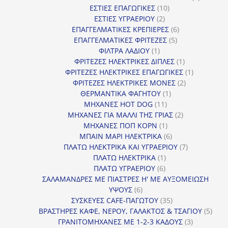
10
προϊόν
ΕΣΤΙΕΣ ΕΠΑΓΩΓΙΚΕΣ
10
2
προϊόντα
ΕΣΤΙΕΣ ΥΓΡΑΕΡΙΟΥ
2
προϊόντα
6
ΕΠΑΓΓΕΛΜΑΤΙΚΕΣ ΚΡΕΠΙΕΡΕΣ
6
5
προϊόντα
ΕΠΑΓΓΕΛΜΑΤΙΚΕΣ ΦΡΙΤΕΖΕΣ
5
1
προϊόντα
ΦΙΛΤΡΑ ΛΑΔΙΟΥ
1
προϊόν
1
ΦΡΙΤΕΖΕΣ ΗΛΕΚΤΡΙΚΕΣ ΔΙΠΛΕΣ
1
προϊόν
1
ΦΡΙΤΕΖΕΣ ΗΛΕΚΤΡΙΚΕΣ ΕΠΑΓΩΓΙΚΕΣ
1
2
προϊόν
ΦΡΙΤΕΖΕΣ ΗΛΕΚΤΡΙΚΕΣ ΜΟΝΕΣ
2
1
προϊόντα
ΘΕΡΜΑΝΤΙΚΑ ΦΑΓΗΤΟΥ
1
11
προϊόν
ΜΗΧΑΝΕΣ HOT DOG
11
προϊόντα
2
ΜΗΧΑΝΕΣ ΓΙΑ ΜΑΛΛΙ ΤΗΣ ΓΡΙΑΣ
2
1
προϊόντα
ΜΗΧΑΝΕΣ ΠΟΠ ΚΟΡΝ
1
προϊόν
6
ΜΠΑΙΝ ΜΑΡΙ ΗΛΕΚΤΡΙΚΑ
6
προϊόντα
7
ΠΛΑΤΩ ΗΛΕΚΤΡΙΚΑ ΚΑΙ ΥΓΡΑΕΡΙΟΥ
7
1
προϊόντα
ΠΛΑΤΩ ΗΛΕΚΤΡΙΚΑ
1
6
προϊόν
ΠΛΑΤΩ ΥΓΡΑΕΡΙΟΥ
6
προϊόντα
ΣΑΛΑΜΑΝΔΡΕΣ ΜΕ ΠΙΑΣΤΡΕΣ Η' ΜΕ ΑΥΞΟΜΕΙΩΣΗ
6
ΥΨΟΥΣ
6
προϊόντα
35
ΣΥΣΚΕΥΕΣ CAFE-ΠΑΓΩΤΟΥ
35
προϊόντα
5
ΒΡΑΣΤΗΡΕΣ ΚΑΦΕ, ΝΕΡΟΥ, ΓΑΛΑΚΤΟΣ & ΤΣΑΓΙΟΥ
5
3
προϊ
ΓΡΑΝΙΤΟΜΗΧΑΝΕΣ ΜΕ 1-2-3 ΚΑΔΟΥΣ
3