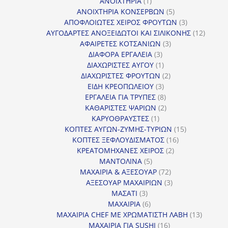
1
προϊόντα
ΑΝΟΙΧΤΗΡΙΑ
1
προϊόν
5
ΑΝΟΙΧΤΗΡΙΑ ΚΟΝΣΕΡΒΩΝ
5
προϊόντα
3
ΑΠΟΦΛΟΙΩΤΕΣ ΧΕΙΡΟΣ ΦΡΟΥΤΩΝ
3
προϊόντα
12
ΑΥΓΟΔΑΡΤΕΣ ΑΝΟΞΕΙΔΩΤΟΙ ΚΑΙ ΣΙΛΙΚΟΝΗΣ
12
3
προϊόν
ΑΦΑΙΡΕΤΕΣ ΚΟΤΣΑΝΙΩΝ
3
3
προϊόντα
ΔΙΑΦΟΡΑ ΕΡΓΑΛΕΙΑ
3
προϊόντα
1
ΔΙΑΧΩΡΙΣΤΕΣ ΑΥΓΟΥ
1
προϊόν
2
ΔΙΑΧΩΡΙΣΤΕΣ ΦΡΟΥΤΩΝ
2
3
προϊόντα
ΕΙΔΗ ΚΡΕΟΠΩΛΕΙΟΥ
3
προϊόντα
8
ΕΡΓΑΛΕΙΑ ΓΙΑ ΤΡΥΠΕΣ
8
προϊόντα
2
ΚΑΘΑΡΙΣΤΕΣ ΨΑΡΙΩΝ
2
1
προϊόντα
ΚΑΡΥΟΘΡΑΥΣΤΕΣ
1
προϊόν
15
ΚΟΠΤΕΣ ΑΥΓΩΝ-ΖΥΜΗΣ-ΤΥΡΙΩΝ
15
16
προϊόντα
ΚΟΠΤΕΣ ΞΕΦΛΟΥΔΙΣΜΑΤΟΣ
16
2
προϊόντα
ΚΡΕΑΤΟΜΗΧΑΝΕΣ ΧΕΙΡΟΣ
2
5
προϊόντα
ΜΑΝΤΟΛΙΝΑ
5
προϊόντα
72
ΜΑΧΑΙΡΙΑ & ΑΞΕΣΟΥΑΡ
72
προϊόντα
3
ΑΞΕΣΟΥΑΡ ΜΑΧΑΙΡΙΩΝ
3
3
προϊόντα
ΜΑΣΑΤΙ
3
προϊόντα
6
ΜΑΧΑΙΡΙΑ
6
προϊόντα
13
ΜΑΧΑΙΡΙΑ CHEF ΜΕ ΧΡΩΜΑΤΙΣΤΗ ΛΑΒΗ
13
16
προϊόντ
ΜΑΧΑΙΡΙΑ ΓΙΑ SUSHI
16