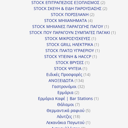
προϊόντα
2
STOCK ΕΠΙΤΡΑΠΕΖΙΟΣ ΕΞΟΠΛΙΣΜΟΣ
2
προϊόντα
2
STOCK ΣΚΕΥΗ & ΕΙΔΗ ΠΑΡΟΥΣΙΑΣΗΣ
2
2
προϊόντα
STOCK ΠΟΡΣΕΛΑΝΗ
2
4
προϊόντα
STOCK ΜΗΧΑΝΗΜΑΤΑ
4
προϊόντα
1
STOCK ΜΗΧΑΝΕΣ ΠΑΡΑΓΩΓΗΣ ΠΑΓΟΥ
1
προϊόν
1
STOCK ΠΟΥ ΠΑΡΑΓΟΥΝ ΣΥΜΠΑΓΕΣ ΠΑΓΑΚΙ
1
1
προϊόν
STOCK ΜΙΚΡΟΣΥΣΚΕΥΕΣ
1
προϊόν
1
STOCK GRILL ΗΛΕΚΤΡΙΚΑ
1
προϊόν
1
STOCK ΠΛΑΤΩ ΥΓΡΑΕΡΙΟΥ
1
1
προϊόν
STOCK ΥΓΙΕΙΝΗ & HACCP
1
1
προϊόν
STOCK ΒΡΥΣΕΣ
1
1
προϊόν
STOCK ΨΥΓΕΙΑ
1
προϊόν
14
Ειδικές Προσφορές
14
134
προϊόντα
ΑΝΟΞΕΙΔΩΤΑ
134
προϊόντα
32
Γαστρονόμοι
32
2
προϊόντα
Ερμάρια
2
προϊόντα
1
Ερμάρια Καφέ | Bar Stations
1
7
προϊόν
Θάλαμοι
7
προϊόντα
5
Θερμαντικά ραφιού
5
18
προϊόντα
Λάντζες
18
προϊόντα
1
Λεκανάκια Παγωτού
1