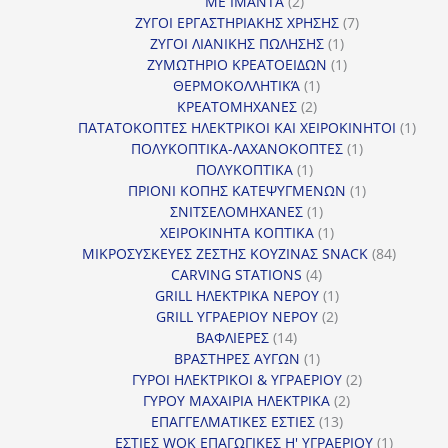
2
προϊόντα
ΜΕ ΙΜΑΝΤΑ
2
προϊόντα
7
ΖΥΓΟΙ ΕΡΓΑΣΤΗΡΙΑΚΗΣ ΧΡΗΣΗΣ
7
1
προϊόντα
ΖΥΓΟΙ ΛΙΑΝΙΚΗΣ ΠΩΛΗΣΗΣ
1
προϊόν
1
ΖΥΜΩΤΗΡΙΟ ΚΡΕΑΤΟΕΙΔΩΝ
1
1
προϊόν
ΘΕΡΜΟΚΟΛΛΗΤΙΚΆ
1
2
προϊόν
ΚΡΕΑΤΟΜΗΧΑΝΕΣ
2
προϊόντα
1
ΠΑΤΑΤΟΚΟΠΤΕΣ ΗΛΕΚΤΡΙΚΟΙ ΚΑΙ ΧΕΙΡΟΚΙΝΗΤΟΙ
1
1
προϊ
ΠΟΛΥΚΟΠΤΙΚΑ-ΛΑΧΑΝΟΚΟΠΤΕΣ
1
1
προϊόν
ΠΟΛΥΚΟΠΤΙΚΑ
1
προϊόν
1
ΠΡΙΟΝΙ ΚΟΠΗΣ ΚΑΤΕΨΥΓΜΕΝΩΝ
1
1
προϊόν
ΣΝΙΤΣΕΛΟΜΗΧΑΝΕΣ
1
προϊόν
1
ΧΕΙΡΟΚΙΝΗΤΑ ΚΟΠΤΙΚΑ
1
προϊόν
84
ΜΙΚΡΟΣΥΣΚΕΥΕΣ ΖΕΣΤΗΣ ΚΟΥΖΙΝΑΣ SNACK
84
4
προϊόντ
CARVING STATIONS
4
προϊόντα
1
GRILL ΗΛΕΚΤΡΙΚΑ ΝΕΡΟΥ
1
2
προϊόν
GRILL ΥΓΡΑΕΡΙΟΥ ΝΕΡΟΥ
2
14
προϊόντα
ΒΑΦΛΙΕΡΕΣ
14
προϊόντα
1
ΒΡΑΣΤΗΡΕΣ ΑΥΓΩΝ
1
προϊόν
2
ΓΥΡΟΙ ΗΛΕΚΤΡΙΚΟΙ & ΥΓΡΑΕΡΙΟΥ
2
2
προϊόντα
ΓΥΡΟΥ ΜΑΧΑΙΡΙΑ ΗΛΕΚΤΡΙΚΑ
2
13
προϊόντα
ΕΠΑΓΓΕΛΜΑΤΙΚΕΣ ΕΣΤΙΕΣ
13
προϊόντα
1
ΕΣΤΙΕΣ WOK ΕΠΑΓΩΓΙΚΕΣ Η' ΥΓΡΑΕΡΙΟΥ
1