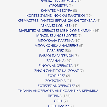
5
προϊόντα
ΘΗΚΕΣ - ΚΑΛΥΜΜΑΤΑ
5
1
προϊόντα
ΥΓΡΟΜΕΤΡΑ
1
προϊόν
8
ΚΑΝΑΤΕΣ ΜΕΖΟΥΡΑ
8
προϊόντα
10
ΚΟΠΤΕΣ ΖΥΜΗΣ INOX ΚΑΙ ΠΛΑΣΤΙΚΟΙ
10
προϊόντα
6
ΚΡΕΜΑΣΤΡΕΣ, ΓΑΝΤΖΟΙ ΕΡΓΑΛΕΙΩΝ ΚΑΙ ΤΣΙΓΚΕΛΙΑ
6
14
προϊ
ΛΕΚΑΝΕΣ ΚΩΝΙΚΕΣ
14
προϊόντα
16
ΜΑΡΜΙΤΕΣ ΑΝΟΞΕΙΔΩΤΕΣ ΜΕ Η' ΧΩΡΙΣ ΚΑΠΑΚΙ
16
7
προϊ
ΜΠΑΣΙΝΕΣ ΑΝΟΞΕΙΔΩΤΕΣ
7
10
προϊόντα
ΜΠΟΥΚΑΛΙΑ ΠΛΑΣΤΙΚΑ
10
προϊόντα
5
ΜΠΩΛ ΚΩΝΙΚΑ ΑΝΑΜΕΙΞΗΣ
5
56
προϊόντα
ΠΑΕΛΙΕΡΕΣ
56
προϊόντα
5
ΡΑΒΔΟΙ ΠΑΡΑΓΓΕΛΙΩΝ
5
29
προϊόντα
ΣΑΓΑΝΑΚΙΑ
29
προϊόντα
16
ΣΙΝΟΥΑ ΑΝΟΞΕΙΔΩΤΑ
16
προϊόντα
7
ΣΙΦΟΝ ΣΑΝΤΙΓΥΣ ΚΑΙ ΣΟΔΑΣ
7
2
προϊόντα
ΣΟΥΠΙΕΡΕΣ
2
προϊόντα
21
ΣΟΥΡΩΤΗΡΙΑ
21
προϊόντα
2
ΣΩΤΕΖΕΣ ΑΝΟΞΕΙΔΩΤΕΣ
2
προϊόντα
ΤΗΓΑΝΙΑ ΑΝΟΞΕΙΔΩΤΑ-ΑΝΤΙΚΟΛΛΗΤΙΚΑ-ΚΕΡΑΜΙΚΑ-
155
ΠΕΤΡΙΝΑ
155
7
προϊόντα
GRILL
7
προϊόντα
2
GRILL ΠΛΑΤΩ
2