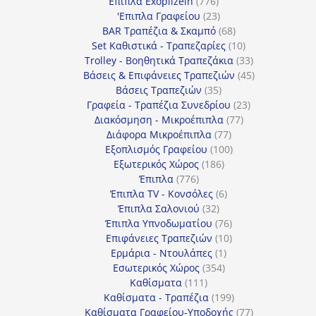
προϊόντα
776
Έπιπλα Exoplizein
776
προϊόντα
23
'Επιπλα Γραφείου
23
προϊόντα
68
BAR Τραπέζια & Σκαμπό
68
προϊόντα
10
Set Καθιστικά - Τραπεζαρίες
10
προϊόντα
33
Trolley - Βοηθητικά Τραπεζάκια
33
προϊόντα
45
Βάσεις & Επιφάνειες Τραπεζιών
45
35
προϊόντα
Βάσεις Τραπεζιών
35
προϊόντα
23
Γραφεία - Τραπέζια Συνεδρίου
23
77
προϊόντα
Διακόσμηση - Μικροέπιπλα
77
77
προϊόντα
Διάφορα Μικροέπιπλα
77
προϊόντα
100
Εξοπλισμός Γραφείου
100
186
προϊόντα
Εξωτερικός Χώρος
186
776
προϊόντα
Έπιπλα
776
προϊόντα
6
Έπιπλα TV - Κονσόλες
6
32
προϊόντα
Έπιπλα Σαλονιού
32
προϊόντα
76
Έπιπλα Υπνοδωματίου
76
10
προϊόντα
Επιφάνειες Τραπεζιών
10
1
προϊόντα
Ερμάρια - Ντουλάπες
1
354
προϊόν
Εσωτερικός Χώρος
354
111
προϊόντα
Καθίσματα
111
προϊόντα
199
Καθίσματα - Τραπέζια
199
προϊόντα
77
Καθίσματα Γραφείου-Υποδοχής
77