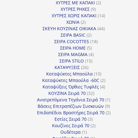
προϊόντα
2
ΧΥΤΡΕΣ ΜΕ ΚΑΠΑΚΙ
2
9
προϊόντα
ΧΥΤΡΕΣ ΡΗΧΕΣ
9
προϊόντα
14
ΧΥΤΡΕΣ ΧΩΡΙΣ ΚΑΠΑΚΙ
14
2
προϊόντα
ΧΩΝΙΑ
2
προϊόντα
44
ΣΚΕΥΗ ΚΟΥΖΙΝΑΣ ΟΙΚΙΑΚΑ
44
2
προϊόντα
ΣΕΙΡΑ BASIC
2
προϊόντα
18
ΣΕΙΡΑ COCOTTES
18
5
προϊόντα
ΣΕΙΡΑ HOME
5
προϊόντα
4
ΣΕΙΡΑ MAGMA
4
15
προϊόντα
ΣΕΙΡΑ STILO
15
26
προϊόντα
ΚΑΤΑΨΥΞΕΙΣ
26
προϊόντα
10
Καταψύκτες Μπαούλα
10
προϊόντα
2
Καταψύκτες Μπαούλα -60C
2
4
προϊόντα
Καταψύξεις Όρθιες Τυφλές
4
32
προϊόντα
ΚΟΥΖΙΝΑ Σειρά 70
32
προϊόντα
1
Ανατρεπόμενα Τηγάνια Σειρά 70
1
9
προϊόν
Βάσεις Επιτραπέζιων Συσκευών
9
προϊόντα
2
Επιδαπέδιοι Βραστήρες Σειρά 70
2
3
προϊόντα
Εστίες Σειρά 70
3
προϊόντα
2
Κουζίνες Σειρά 70
2
1
προϊόντα
Ουδέτερα
1