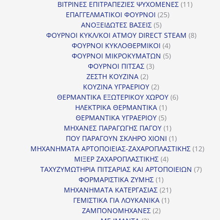
προϊόντα
11
ΒΙΤΡΙΝΕΣ ΕΠΙΤΡΑΠΕΖΙΕΣ ΨΥΧΟΜΕΝΕΣ
11
25
προϊόντ
ΕΠΑΓΓΕΛΜΑΤΙΚΟΙ ΦΟΥΡΝΟΙ
25
5
προϊόντα
ΑΝΟΞΕΙΔΩΤΕΣ ΒΑΣΕΙΣ
5
προϊόντα
8
ΦΟΥΡΝΟΙ ΚΥΚΛ/ΚΟΙ ΑΤΜΟΥ DIRECT STEAM
8
4
προϊόν
ΦΟΥΡΝΟΙ ΚΥΚΛΟΘΕΡΜΙΚΟΙ
4
προϊόντα
5
ΦΟΥΡΝΟΙ ΜΙΚΡΟΚΥΜΑΤΩΝ
5
3
προϊόντα
ΦΟΥΡΝΟΙ ΠΙΤΣΑΣ
3
2
προϊόντα
ΖΕΣΤΗ ΚΟΥΖΙΝΑ
2
προϊόντα
2
ΚΟΥΖΙΝΑ ΥΓΡΑΕΡΙΟΥ
2
προϊόντα
6
ΘΕΡΜΑΝΤΙΚΑ ΕΞΩΤΕΡΙΚΟΥ ΧΩΡΟΥ
6
1
προϊόντα
ΗΛΕΚΤΡΙΚΑ ΘΕΡΜΑΝΤΙΚΑ
1
5
προϊόν
ΘΕΡΜΑΝΤΙΚΑ ΥΓΡΑΕΡΙΟΥ
5
προϊόντα
1
ΜΗΧΑΝΕΣ ΠΑΡΑΓΩΓΗΣ ΠΑΓΟΥ
1
προϊόν
1
ΠΟΥ ΠΑΡΑΓΟΥΝ ΣΚΛΗΡΟ ΧΙΟΝΙ
1
προϊόν
12
ΜΗΧΑΝΗΜΑΤΑ ΑΡΤΟΠΟΙΕΙΑΣ-ΖΑΧΑΡΟΠΛΑΣΤΙΚΗΣ
12
4
προϊ
ΜΙΞΕΡ ΖΑΧΑΡΟΠΛΑΣΤΙΚΗΣ
4
προϊόντα
7
ΤΑΧΥΖΥΜΩΤΗΡΙΑ ΠΙΤΣΑΡΙΑΣ ΚΑΙ ΑΡΤΟΠΟΙΕΙΩΝ
7
1
προϊό
ΦΟΡΜΑΡΙΣΤΙΚΑ ΖΥΜΗΣ
1
προϊόν
21
ΜΗΧΑΝΗΜΑΤΑ ΚΑΤΕΡΓΑΣΙΑΣ
21
1
προϊόντα
ΓΕΜΙΣΤΙΚΑ ΓΙΑ ΛΟΥΚΑΝΙΚΑ
1
2
προϊόν
ΖΑΜΠΟΝΟΜΗΧΑΝΕΣ
2