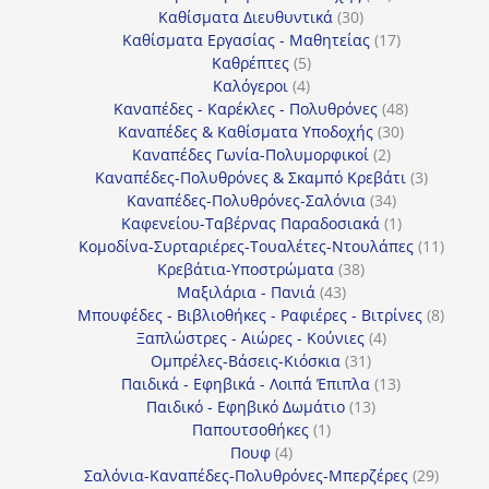
30
προϊόντα
Καθίσματα Διευθυντικά
30
προϊόντα
17
Καθίσματα Εργασίας - Μαθητείας
17
5
προϊόντα
Καθρέπτες
5
4
προϊόντα
Καλόγεροι
4
προϊόντα
48
Καναπέδες - Καρέκλες - Πολυθρόνες
48
30
προϊόντα
Καναπέδες & Καθίσματα Υποδοχής
30
2
προϊόντα
Καναπέδες Γωνία-Πολυμορφικοί
2
προϊόντα
3
Καναπέδες-Πολυθρόνες & Σκαμπό Κρεβάτι
3
34
προϊόντ
Καναπέδες-Πολυθρόνες-Σαλόνια
34
προϊόντα
1
Καφενείου-Ταβέρνας Παραδοσιακά
1
προϊόν
11
Κομοδίνα-Συρταριέρες-Τουαλέτες-Ντουλάπες
11
38
προϊόν
Κρεβάτια-Υποστρώματα
38
43
προϊόντα
Μαξιλάρια - Πανιά
43
προϊόντα
8
Μπουφέδες - Βιβλιοθήκες - Ραφιέρες - Βιτρίνες
8
4
προϊό
Ξαπλώστρες - Αιώρες - Κούνιες
4
31
προϊόντα
Ομπρέλες-Βάσεις-Κιόσκια
31
προϊόντα
13
Παιδικά - Εφηβικά - Λοιπά Έπιπλα
13
13
προϊόντα
Παιδικό - Εφηβικό Δωμάτιο
13
1
προϊόντα
Παπουτσοθήκες
1
4
προϊόν
Πουφ
4
προϊόντα
29
Σαλόνια-Καναπέδες-Πολυθρόνες-Μπερζέρες
29