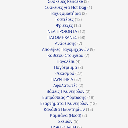
προϊόν
3
Συσκευές Pancake
3
προϊόντα
1
Συσκευές για Hot Dog
1
2
προϊόν
Ταχυζυμωτήρια
2
12
προϊόντα
Τοστιέρες
12
12
προϊόντα
Φριτέζες
12
προϊόντα
12
ΝΕΑ ΠΡΟΪΟΝΤΑ
12
προϊόντα
68
ΠΑΓΟΜΗΧΑΝΕΣ
68
7
προϊόντα
Ανάδευσης
7
προϊόντα
9
Αποθήκες Παγομηχανών
9
7
προϊόντα
Καθέτου Στοιχείου
7
4
προϊόντα
Παγολέπι
4
προϊόντα
8
Παγότριμμα
8
27
προϊόντα
Ψεκασμού
27
57
προϊόντα
ΠΛΥΝΤΗΡΙΑ
57
προϊόντα
2
Αφαλατωτές
2
προϊόντα
2
Βάσεις Πλυντηρίων
2
προϊόντα
18
Εμπρόσθιας Φόρτωσης
18
προϊόντα
12
Εξαρτήματα Πλυντηρίων
12
15
προϊόντα
Καλάθια Πλυντηρίων
15
2
προϊόντα
Καμπάνα (Hood)
2
5
προϊόντα
Σκευών
5
προϊόντα
3
ΠΟΡΤΕΣ MTH
3