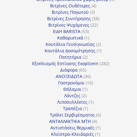
4
προϊόντα
Βιτρίνες Ουδέτερες
4
3
προϊόντα
Βιτρίνες Παγωτού
3
προϊόντα
38
Βιτρίνες Συντήρησης
38
22
προϊόντα
Βιτρίνες Ψυχόμενες
22
53
προϊόντα
ΕΙΔΗ BARISTA
53
προϊόντα
1
Καθαριστικά
1
προϊόν
2
Κουτάλια Γευσιγνωσίας
2
προϊόντα
1
Κουτάλια Δοσομέτρησης
1
2
προϊόν
Πατητήρια
2
προϊόντα
282
Εξοπλισμός Εστίασης Exoplizein
282
65
προϊόντα
Διάφορα
65
προϊόντα
36
ΑΝΟΞΕΙΔΩΤΑ
36
προϊόντα
16
Γαστρονόμοι
16
1
προϊόντα
Θάλαμοι
1
2
προϊόν
Λάντζες
2
προϊόντα
1
Λιποσυλλέκτες
1
1
προϊόν
Τραπέζια
1
προϊόν
6
Τρόλεϊ Σερβιρίσματος
6
4
προϊόντα
ΑΝΤΑΛΛΑΚΤΙΚΑ MTH
4
προϊόντα
1
Αντιστάσεις θερμικές
1
1
προϊόν
Κλείστρα-Κλειδαριές
1