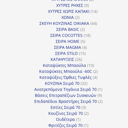
9
προϊόντα
ΧΥΤΡΕΣ ΡΗΧΕΣ
9
προϊόντα
14
ΧΥΤΡΕΣ ΧΩΡΙΣ ΚΑΠΑΚΙ
14
2
προϊόντα
ΧΩΝΙΑ
2
προϊόντα
44
ΣΚΕΥΗ ΚΟΥΖΙΝΑΣ ΟΙΚΙΑΚΑ
44
2
προϊόντα
ΣΕΙΡΑ BASIC
2
προϊόντα
18
ΣΕΙΡΑ COCOTTES
18
5
προϊόντα
ΣΕΙΡΑ HOME
5
προϊόντα
4
ΣΕΙΡΑ MAGMA
4
15
προϊόντα
ΣΕΙΡΑ STILO
15
26
προϊόντα
ΚΑΤΑΨΥΞΕΙΣ
26
προϊόντα
10
Καταψύκτες Μπαούλα
10
προϊόντα
2
Καταψύκτες Μπαούλα -60C
2
4
προϊόντα
Καταψύξεις Όρθιες Τυφλές
4
32
προϊόντα
ΚΟΥΖΙΝΑ Σειρά 70
32
προϊόντα
1
Ανατρεπόμενα Τηγάνια Σειρά 70
1
9
προϊόν
Βάσεις Επιτραπέζιων Συσκευών
9
προϊόντα
2
Επιδαπέδιοι Βραστήρες Σειρά 70
2
3
προϊόντα
Εστίες Σειρά 70
3
προϊόντα
2
Κουζίνες Σειρά 70
2
1
προϊόντα
Ουδέτερα
1
προϊόν
1
Φριτέζες Σειρά 70
1