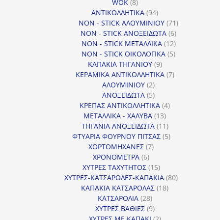
8
προϊόντα
WOK
8
προϊόντα
94
ΑΝΤΙΚΟΛΛΗΤΙΚΑ
94
προϊόντα
71
NON - STICK ΑΛΟΥΜΙΝΙΟΥ
71
6
προϊόντα
NON - STICK ΑΝΟΞΕΙΔΩΤΑ
6
12
προϊόντα
NON - STICK ΜΕΤΑΛΛΙΚΑ
12
5
προϊόντα
NON - STICK ΟΙΚΟΛΟΓΙΚΑ
5
9
προϊόντα
ΚΑΠΑΚΙΑ ΤΗΓΑΝΙΟΥ
9
προϊόντα
7
ΚΕΡΑΜΙΚΑ ΑΝΤΙΚΟΛΛΗΤΙΚΑ
7
2
προϊόντα
ΑΛΟΥΜΙΝΙΟΥ
2
προϊόντα
5
ΑΝΟΞΕΙΔΩΤΑ
5
προϊόντα
4
ΚΡΕΠΑΣ ΑΝΤΙΚΟΛΛΗΤΙΚΑ
4
13
προϊόντα
ΜΕΤΑΛΛΙΚΑ - ΧΑΛΥΒΑ
13
προϊόντα
11
ΤΗΓΑΝΙΑ ΑΝΟΞΕΙΔΩΤΑ
11
προϊόντα
5
ΦΤΥΑΡΙΑ ΦΟΥΡΝΟΥ ΠΙΤΣΑΣ
5
7
προϊόντα
ΧΟΡΤΟΜΗΧΑΝΕΣ
7
6
προϊόντα
ΧΡΟΝΟΜΕΤΡΑ
6
προϊόντα
15
ΧΥΤΡΕΣ ΤΑΧΥΤΗΤΟΣ
15
προϊόντα
80
ΧΥΤΡΕΣ-ΚΑΤΣΑΡΟΛΕΣ-ΚΑΠΑΚΙΑ
80
18
προϊόντα
ΚΑΠΑΚΙΑ ΚΑΤΣΑΡΟΛΑΣ
18
28
προϊόντα
ΚΑΤΣΑΡΟΛΙΑ
28
προϊόντα
9
ΧΥΤΡΕΣ ΒΑΘΙΕΣ
9
προϊόντα
2
ΧΥΤΡΕΣ ΜΕ ΚΑΠΑΚΙ
2