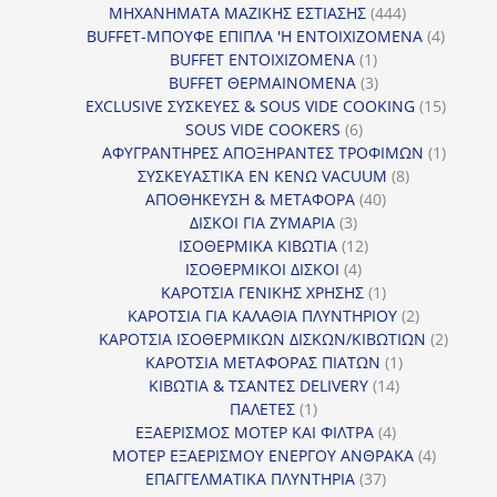
προϊόν
444
ΜΗΧΑΝΗΜΑΤΑ ΜΑΖΙΚΗΣ ΕΣΤΙΑΣΗΣ
444
προϊόντα
4
BUFFET-ΜΠΟΥΦΕ ΕΠΙΠΛΑ 'Η ΕΝΤΟΙΧΙΖΟΜΕΝΑ
4
1
προϊόν
BUFFET ΕΝΤΟΙΧΙΖΟΜΕΝΑ
1
προϊόν
3
BUFFET ΘΕΡΜΑΙΝΟΜΕΝΑ
3
προϊόντα
15
EXCLUSIVE ΣΥΣΚΕΥΕΣ & SOUS VIDE COOKING
15
6
προϊόν
SOUS VIDE COOKERS
6
προϊόντα
1
ΑΦΥΓΡΑΝΤΗΡΕΣ ΑΠΟΞΗΡΑΝΤΕΣ ΤΡΟΦΙΜΩΝ
1
8
προϊόν
ΣΥΣΚΕΥΑΣΤΙΚΑ ΕΝ ΚΕΝΩ VACUUM
8
40
προϊόντα
ΑΠΟΘΗΚΕΥΣΗ & ΜΕΤΑΦΟΡΑ
40
3
προϊόντα
ΔΙΣΚΟΙ ΓΙΑ ΖΥΜΑΡΙΑ
3
προϊόντα
12
ΙΣΟΘΕΡΜΙΚΑ ΚΙΒΩΤΙΑ
12
4
προϊόντα
ΙΣΟΘΕΡΜΙΚΟΙ ΔΙΣΚΟΙ
4
προϊόντα
1
ΚΑΡΟΤΣΙΑ ΓΕΝΙΚΗΣ ΧΡΗΣΗΣ
1
προϊόν
2
ΚΑΡΟΤΣΙΑ ΓΙΑ ΚΑΛΑΘΙΑ ΠΛΥΝΤΗΡΙΟΥ
2
προϊόντα
2
ΚΑΡΟΤΣΙΑ ΙΣΟΘΕΡΜΙΚΩΝ ΔΙΣΚΩΝ/ΚΙΒΩΤΙΩΝ
2
1
προϊόν
ΚΑΡΟΤΣΙΑ ΜΕΤΑΦΟΡΑΣ ΠΙΑΤΩΝ
1
14
προϊόν
ΚΙΒΩΤΙΑ & ΤΣΑΝΤΕΣ DELIVERY
14
1
προϊόντα
ΠΑΛΕΤΕΣ
1
προϊόν
4
ΕΞΑΕΡΙΣΜΟΣ ΜΟΤΕΡ ΚΑΙ ΦΙΛΤΡΑ
4
προϊόντα
4
ΜΟΤΕΡ ΕΞΑΕΡΙΣΜΟΥ ΕΝΕΡΓΟΥ ΑΝΘΡΑΚΑ
4
37
προϊόντ
ΕΠΑΓΓΕΛΜΑΤΙΚΑ ΠΛΥΝΤΗΡΙΑ
37