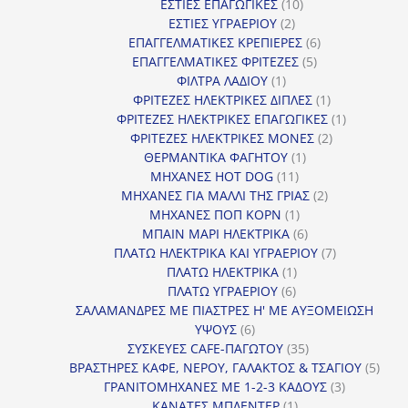
10
προϊόν
ΕΣΤΙΕΣ ΕΠΑΓΩΓΙΚΕΣ
10
2
προϊόντα
ΕΣΤΙΕΣ ΥΓΡΑΕΡΙΟΥ
2
προϊόντα
6
ΕΠΑΓΓΕΛΜΑΤΙΚΕΣ ΚΡΕΠΙΕΡΕΣ
6
5
προϊόντα
ΕΠΑΓΓΕΛΜΑΤΙΚΕΣ ΦΡΙΤΕΖΕΣ
5
1
προϊόντα
ΦΙΛΤΡΑ ΛΑΔΙΟΥ
1
προϊόν
1
ΦΡΙΤΕΖΕΣ ΗΛΕΚΤΡΙΚΕΣ ΔΙΠΛΕΣ
1
προϊόν
1
ΦΡΙΤΕΖΕΣ ΗΛΕΚΤΡΙΚΕΣ ΕΠΑΓΩΓΙΚΕΣ
1
2
προϊόν
ΦΡΙΤΕΖΕΣ ΗΛΕΚΤΡΙΚΕΣ ΜΟΝΕΣ
2
1
προϊόντα
ΘΕΡΜΑΝΤΙΚΑ ΦΑΓΗΤΟΥ
1
11
προϊόν
ΜΗΧΑΝΕΣ HOT DOG
11
προϊόντα
2
ΜΗΧΑΝΕΣ ΓΙΑ ΜΑΛΛΙ ΤΗΣ ΓΡΙΑΣ
2
1
προϊόντα
ΜΗΧΑΝΕΣ ΠΟΠ ΚΟΡΝ
1
προϊόν
6
ΜΠΑΙΝ ΜΑΡΙ ΗΛΕΚΤΡΙΚΑ
6
προϊόντα
7
ΠΛΑΤΩ ΗΛΕΚΤΡΙΚΑ ΚΑΙ ΥΓΡΑΕΡΙΟΥ
7
1
προϊόντα
ΠΛΑΤΩ ΗΛΕΚΤΡΙΚΑ
1
6
προϊόν
ΠΛΑΤΩ ΥΓΡΑΕΡΙΟΥ
6
προϊόντα
ΣΑΛΑΜΑΝΔΡΕΣ ΜΕ ΠΙΑΣΤΡΕΣ Η' ΜΕ ΑΥΞΟΜΕΙΩΣΗ
6
ΥΨΟΥΣ
6
προϊόντα
35
ΣΥΣΚΕΥΕΣ CAFE-ΠΑΓΩΤΟΥ
35
προϊόντα
5
ΒΡΑΣΤΗΡΕΣ ΚΑΦΕ, ΝΕΡΟΥ, ΓΑΛΑΚΤΟΣ & ΤΣΑΓΙΟΥ
5
3
προϊ
ΓΡΑΝΙΤΟΜΗΧΑΝΕΣ ΜΕ 1-2-3 ΚΑΔΟΥΣ
3
1
προϊόντα
ΚΑΝΑΤΕΣ ΜΠΛΕΝΤΕΡ
1