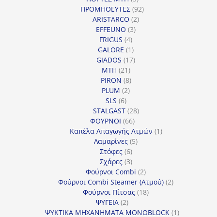
προϊόντα
92
ΠΡΟΜΗΘΕΥΤΕΣ
92
2
προϊόντα
ARISTARCO
2
3
προϊόντα
EFFEUNO
3
4
προϊόντα
FRIGUS
4
προϊόντα
1
GALORE
1
προϊόν
17
GIADOS
17
21
προϊόντα
MTH
21
προϊόντα
8
PIRON
8
2
προϊόντα
PLUM
2
6
προϊόντα
SLS
6
προϊόντα
28
STALGAST
28
66
προϊόντα
ΦΟΥΡΝΟΙ
66
προϊόντα
1
Καπέλα Απαγωγής Ατμών
1
5
προϊόν
Λαμαρίνες
5
6
προϊόντα
Στόφες
6
προϊόντα
3
Σχάρες
3
προϊόντα
2
Φούρνοι Combi
2
προϊόντα
2
Φούρνοι Combi Steamer (Ατμού)
2
18
προϊόντα
Φούρνοι Πίτσας
18
2
προϊόντα
ΨΥΓΕΙΑ
2
προϊόντα
1
ΨΥΚΤΙΚΑ ΜΗΧΑΝΗΜΑΤΑ MONOBLOCK
1