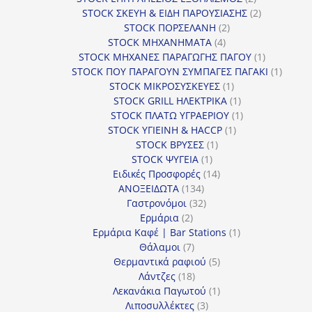
προϊόντα
2
STOCK ΣΚΕΥΗ & ΕΙΔΗ ΠΑΡΟΥΣΙΑΣΗΣ
2
2
προϊόντα
STOCK ΠΟΡΣΕΛΑΝΗ
2
4
προϊόντα
STOCK ΜΗΧΑΝΗΜΑΤΑ
4
προϊόντα
1
STOCK ΜΗΧΑΝΕΣ ΠΑΡΑΓΩΓΗΣ ΠΑΓΟΥ
1
προϊόν
1
STOCK ΠΟΥ ΠΑΡΑΓΟΥΝ ΣΥΜΠΑΓΕΣ ΠΑΓΑΚΙ
1
1
προϊόν
STOCK ΜΙΚΡΟΣΥΣΚΕΥΕΣ
1
προϊόν
1
STOCK GRILL ΗΛΕΚΤΡΙΚΑ
1
προϊόν
1
STOCK ΠΛΑΤΩ ΥΓΡΑΕΡΙΟΥ
1
1
προϊόν
STOCK ΥΓΙΕΙΝΗ & HACCP
1
1
προϊόν
STOCK ΒΡΥΣΕΣ
1
1
προϊόν
STOCK ΨΥΓΕΙΑ
1
προϊόν
14
Ειδικές Προσφορές
14
134
προϊόντα
ΑΝΟΞΕΙΔΩΤΑ
134
προϊόντα
32
Γαστρονόμοι
32
2
προϊόντα
Ερμάρια
2
προϊόντα
1
Ερμάρια Καφέ | Bar Stations
1
7
προϊόν
Θάλαμοι
7
προϊόντα
5
Θερμαντικά ραφιού
5
18
προϊόντα
Λάντζες
18
προϊόντα
1
Λεκανάκια Παγωτού
1
3
προϊόν
Λιποσυλλέκτες
3