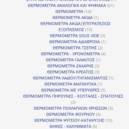
61
προϊόν
ΘΕΡΜΟΜΕΤΡΑ ΑΝΑΛΟΓΙΚΑ ΚΑΙ ΨΗΦΙΑΚΑ
61
14
προϊόντ
ΘΕΡΜΟΜΕΤΡΑ
14
προϊόντα
1
ΘΕΡΜΟΜΕΤΡΑ ΑΚΙΔΑ
1
προϊόν
ΘΕΡΜΟΜΕΤΡΑ ΑΚΙΔΑ|ΕΠΙΤΡΑΠΕΖΙΟΣ
10
ΕΞΟΠΛΙΣΜΟΣ
10
προϊόντα
2
ΘΕΡΜΟΜΕΤΡΑ SOUS VIDE
2
προϊόντα
1
ΘΕΡΜΟΜΕΤΡΑ ΑΔΙΑΒΡΟΧΑ
1
2
προϊόν
ΘΕΡΜΟΜΕΤΡΑ ΤΣΕΠΗΣ
2
προϊόντα
4
ΘΕΡΜΟΜΕΤΡΑ - ΧΡΟΝΟΜΕΤΡΑ
4
1
προϊόντα
ΘΕΡΜΟΜΕΤΡΑ ΓΑΛΑΚΤΟΣ
1
2
προϊόν
ΘΕΡΜΟΜΕΤΡΑ ΖΑΧΑΡΗΣ
2
προϊόντα
3
ΘΕΡΜΟΜΕΤΡΑ ΚΡΕΑΤΟΣ
3
προϊόντα
1
ΘΕΡΜΟΜΕΤΡΑ ΛΑΔΙΟΥ/ΤΗΓΑΝΙΣΜΑΤΟΣ
1
1
προϊόν
ΘΕΡΜΟΜΕΤΡΑ ΜΑΓΝΗΤΙΚΑ
1
προϊόν
5
ΘΕΡΜΟΜΕΤΡΑ ΜΕ ΥΠΕΡΥΘΡΕΣ
5
προϊόντα
ΘΕΡΜΟΜΕΤΡΑ ΠΗΡΟΥΝΕΣ - ΚΟΥΤΑΛΕΣ - ΣΠΑΤΟΥΛΕΣ
3
3
προϊόντα
3
ΘΕΡΜΟΜΕΤΡΑ ΠΟΛΛΑΠΛΩΝ ΧΡΗΣΕΩΝ
3
4
προϊόντ
ΘΕΡΜΟΜΕΤΡΑ ΦΟΥΡΝΟΥ
4
προϊόντα
10
ΘΕΡΜΟΜΕΤΡΑ ΨΥΓΕΙΟΥ-ΚΑΤΑΨΥΞΗΣ
10
5
προϊόντα
ΘΗΚΕΣ - ΚΑΛΥΜΜΑΤΑ
5