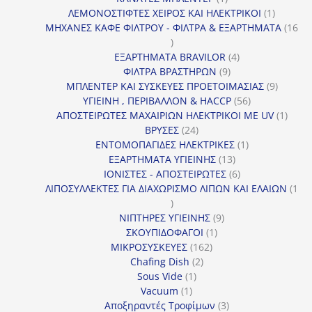
προϊόν
1
ΛΕΜΟΝΟΣΤΙΦΤΕΣ ΧΕΙΡΟΣ ΚΑΙ ΗΛΕΚΤΡΙΚΟΙ
1
προϊόν
ΜΗΧΑΝΕΣ ΚΑΦΕ ΦΙΛΤΡΟΥ - ΦΙΛΤΡΑ & ΕΞΑΡΤΗΜΑΤΑ
16
16
προϊόντα
4
ΕΞΑΡΤΗΜΑΤΑ BRAVILOR
4
9
προϊόντα
ΦΙΛΤΡΑ ΒΡΑΣΤΗΡΩΝ
9
προϊόντα
9
ΜΠΛΕΝΤΕΡ ΚΑΙ ΣΥΣΚΕΥΕΣ ΠΡΟΕΤΟΙΜΑΣΙΑΣ
9
56
προϊόντ
ΥΓΙΕΙΝΗ , ΠΕΡΙΒΑΛΛΟΝ & HACCP
56
προϊόντα
1
ΑΠΟΣΤΕΙΡΩΤΕΣ ΜΑΧΑΙΡΙΩΝ ΗΛΕΚΤΡΙΚΟΙ ΜΕ UV
1
24
προϊό
ΒΡΥΣΕΣ
24
προϊόντα
1
ΕΝΤΟΜΟΠΑΓΙΔΕΣ ΗΛΕΚΤΡΙΚΕΣ
1
13
προϊόν
ΕΞΑΡΤΗΜΑΤΑ ΥΓΙΕΙΝΗΣ
13
προϊόντα
6
ΙΟΝΙΣΤΕΣ - ΑΠΟΣΤΕΙΡΩΤΕΣ
6
προϊόντα
ΛΙΠΟΣΥΛΛΕΚΤΕΣ ΓΙΑ ΔΙΑΧΩΡΙΣΜΟ ΛΙΠΩΝ ΚΑΙ ΕΛΑΙΩΝ
1
1
προϊόν
9
ΝΙΠΤΗΡΕΣ ΥΓΙΕΙΝΗΣ
9
1
προϊόντα
ΣΚΟΥΠΙΔΟΦΑΓΟΙ
1
162
προϊόν
ΜΙΚΡΟΣΥΣΚΕΥΕΣ
162
2
προϊόντα
Chafing Dish
2
1
προϊόντα
Sous Vide
1
1
προϊόν
Vacuum
1
προϊόν
3
Αποξηραντές Τροφίμων
3