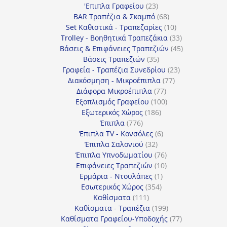
προϊόντα
23
'Επιπλα Γραφείου
23
προϊόντα
68
BAR Τραπέζια & Σκαμπό
68
προϊόντα
10
Set Καθιστικά - Τραπεζαρίες
10
προϊόντα
33
Trolley - Βοηθητικά Τραπεζάκια
33
προϊόντα
45
Βάσεις & Επιφάνειες Τραπεζιών
45
35
προϊόντα
Βάσεις Τραπεζιών
35
προϊόντα
23
Γραφεία - Τραπέζια Συνεδρίου
23
77
προϊόντα
Διακόσμηση - Μικροέπιπλα
77
77
προϊόντα
Διάφορα Μικροέπιπλα
77
προϊόντα
100
Εξοπλισμός Γραφείου
100
186
προϊόντα
Εξωτερικός Χώρος
186
776
προϊόντα
Έπιπλα
776
προϊόντα
6
Έπιπλα TV - Κονσόλες
6
32
προϊόντα
Έπιπλα Σαλονιού
32
προϊόντα
76
Έπιπλα Υπνοδωματίου
76
10
προϊόντα
Επιφάνειες Τραπεζιών
10
1
προϊόντα
Ερμάρια - Ντουλάπες
1
354
προϊόν
Εσωτερικός Χώρος
354
111
προϊόντα
Καθίσματα
111
προϊόντα
199
Καθίσματα - Τραπέζια
199
προϊόντα
77
Καθίσματα Γραφείου-Υποδοχής
77