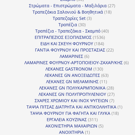
προϊόντα
27
Στρώματα - Επιστρώματα - Μαξιλάρια
27
18
προϊόντα
Τραπεζάκια Σαλονιού & Βοηθητικά
18
3
προϊόντα
Τραπεζαρίες Set
3
30
προϊόντα
Τραπέζια
30
προϊόντα
40
Τραπέζια - Τραπεζάκια - Σκαμπό
40
1536
προϊόντα
ΕΠΙΤΡΑΠΕΖΙΟΣ ΕΞΟΠΛΙΣΜΟΣ
1536
184
προϊόντα
ΕΙΔΗ ΚΑΙ ΣΚΕΥΗ ΦΟΥΡΝΟΥ
184
προϊόντα
22
ΓΑΝΤΙΑ ΦΟΥΡΝΟΥ ΚΑΙ ΠΡΟΣΤΑΣΙΑΣ
22
6
προϊόντα
ΛΑΜΑΡΙΝΕΣ
6
προϊόντα
6
ΛΑΜΑΡΙΝΕΣ ΦΟΥΡΝΟΥ-ΑΡΤΟΠΟΙΕΙΟΥ-ΖΑΧΑΡ/ΚΗΣ
6
130
προ
ΛΕΚΑΝΕΣ GASTRONOM
130
προϊόντα
63
ΛΕΚΑΝΕΣ GN ΑΝΟΞΕΙΔΩΤΕΣ
63
11
προϊόντα
ΛΕΚΑΝΕΣ GN ΜΕΛΑΜΙΝΗΣ
11
προϊόντα
28
ΛΕΚΑΝΕΣ GN ΠΟΛΥΚΑΡΜΠΟΝΙΚΑ
28
προϊόντα
27
ΛΕΚΑΝΕΣ GN ΠΟΛΥΠΡΟΠΥΛΕΝΙΟΥ
27
7
προϊόντα
ΣΧΑΡΕΣ ΧΡΩΜΙΟΥ ΚΑΙ INOX ΨΥΓΕΙΩΝ
7
προϊόντα
1
ΤΑΨΙΑ ΠΙΤΣΑΣ ΔΙΑΤΡΗΤΑ ΚΑΙ ΑΝΤΙΚΟΛΛΗΤΙΚΑ
1
18
προϊόν
ΤΑΨΙΑ ΦΟΥΡΝΟΥ ΓΙΑ ΦΑΓΗΤΑ ΚΑΙ ΓΛΥΚΑ
18
311
προϊόντ
ΕΡΓΑΛΕΙΑ ΚΟΥΖΙΝΑΣ
311
προϊόντα
5
ΑΚΟΝΙΣΤΗΡΙΑ ΜΑΧΑΙΡΙΩΝ
5
1
προϊόντα
ΑΝΟΙΧΤΗΡΙΑ
1