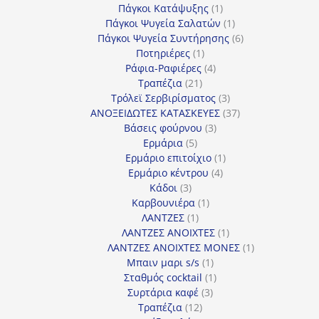
προϊόντα
1
Πάγκοι Κατάψυξης
1
προϊόν
1
Πάγκοι Ψυγεία Σαλατών
1
προϊόν
6
Πάγκοι Ψυγεία Συντήρησης
6
1
προϊόντα
Ποτηριέρες
1
προϊόν
4
Ράφια-Ραφιέρες
4
21
προϊόντα
Τραπέζια
21
προϊόντα
3
Τρόλεϊ Σερβιρίσματος
3
προϊόντα
37
ΑΝΟΞΕΙΔΩΤΕΣ ΚΑΤΑΣΚΕΥΕΣ
37
3
προϊόντα
Βάσεις φούρνου
3
5
προϊόντα
Ερμάρια
5
προϊόντα
1
Ερμάριο επιτοίχιο
1
4
προϊόν
Ερμάριο κέντρου
4
3
προϊόντα
Κάδοι
3
προϊόντα
1
Καρβουνιέρα
1
1
προϊόν
ΛΑΝΤΖΕΣ
1
προϊόν
1
ΛΑΝΤΖΕΣ ΑΝΟΙΧΤΕΣ
1
προϊόν
1
ΛΑΝΤΖΕΣ ΑΝΟΙΧΤΕΣ ΜΟΝΕΣ
1
1
προϊόν
Μπαιν μαρι s/s
1
προϊόν
1
Σταθμός cocktail
1
3
προϊόν
Συρτάρια καφέ
3
12
προϊόντα
Τραπέζια
12