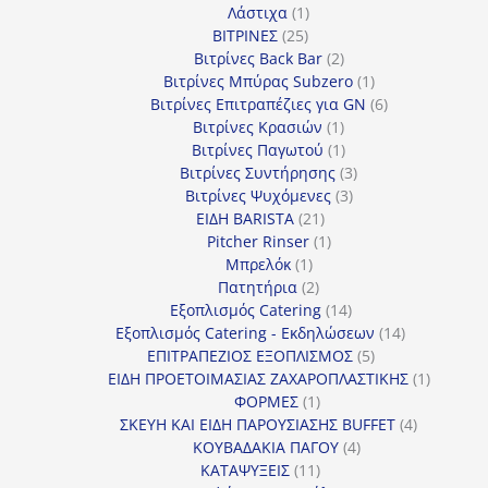
1
προϊόν
Λάστιχα
1
25
προϊόν
ΒΙΤΡΙΝΕΣ
25
προϊόντα
2
Βιτρίνες Back Bar
2
προϊόντα
1
Βιτρίνες Mπύρας Subzero
1
προϊόν
6
Βιτρίνες Επιτραπέζιες για GN
6
1
προϊόντα
Βιτρίνες Κρασιών
1
προϊόν
1
Βιτρίνες Παγωτού
1
προϊόν
3
Βιτρίνες Συντήρησης
3
3
προϊόντα
Βιτρίνες Ψυχόμενες
3
21
προϊόντα
ΕΙΔΗ BARISTA
21
προϊόντα
1
Pitcher Rinser
1
1
προϊόν
Μπρελόκ
1
προϊόν
2
Πατητήρια
2
προϊόντα
14
Εξοπλισμός Catering
14
προϊόντα
14
Εξοπλισμός Catering - Εκδηλώσεων
14
5
προϊόντα
ΕΠΙΤΡΑΠΕΖΙΟΣ ΕΞΟΠΛΙΣΜΟΣ
5
προϊόντα
1
ΕΙΔΗ ΠΡΟΕΤΟΙΜΑΣΙΑΣ ΖΑΧΑΡΟΠΛΑΣΤΙΚΗΣ
1
1
προϊόν
ΦΟΡΜΕΣ
1
προϊόν
4
ΣΚΕΥΗ ΚΑΙ ΕΙΔΗ ΠΑΡΟΥΣΙΑΣΗΣ BUFFET
4
4
προϊόντα
ΚΟΥΒΑΔΑΚΙΑ ΠΑΓΟΥ
4
11
προϊόντα
ΚΑΤΑΨΥΞΕΙΣ
11