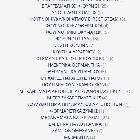
25
προϊόντ
ΕΠΑΓΓΕΛΜΑΤΙΚΟΙ ΦΟΥΡΝΟΙ
25
5
προϊόντα
ΑΝΟΞΕΙΔΩΤΕΣ ΒΑΣΕΙΣ
5
προϊόντα
8
ΦΟΥΡΝΟΙ ΚΥΚΛ/ΚΟΙ ΑΤΜΟΥ DIRECT STEAM
8
4
προϊόν
ΦΟΥΡΝΟΙ ΚΥΚΛΟΘΕΡΜΙΚΟΙ
4
προϊόντα
5
ΦΟΥΡΝΟΙ ΜΙΚΡΟΚΥΜΑΤΩΝ
5
3
προϊόντα
ΦΟΥΡΝΟΙ ΠΙΤΣΑΣ
3
2
προϊόντα
ΖΕΣΤΗ ΚΟΥΖΙΝΑ
2
προϊόντα
2
ΚΟΥΖΙΝΑ ΥΓΡΑΕΡΙΟΥ
2
προϊόντα
6
ΘΕΡΜΑΝΤΙΚΑ ΕΞΩΤΕΡΙΚΟΥ ΧΩΡΟΥ
6
1
προϊόντα
ΗΛΕΚΤΡΙΚΑ ΘΕΡΜΑΝΤΙΚΑ
1
5
προϊόν
ΘΕΡΜΑΝΤΙΚΑ ΥΓΡΑΕΡΙΟΥ
5
προϊόντα
1
ΜΗΧΑΝΕΣ ΠΑΡΑΓΩΓΗΣ ΠΑΓΟΥ
1
προϊόν
1
ΠΟΥ ΠΑΡΑΓΟΥΝ ΣΚΛΗΡΟ ΧΙΟΝΙ
1
προϊόν
12
ΜΗΧΑΝΗΜΑΤΑ ΑΡΤΟΠΟΙΕΙΑΣ-ΖΑΧΑΡΟΠΛΑΣΤΙΚΗΣ
12
4
προϊ
ΜΙΞΕΡ ΖΑΧΑΡΟΠΛΑΣΤΙΚΗΣ
4
προϊόντα
7
ΤΑΧΥΖΥΜΩΤΗΡΙΑ ΠΙΤΣΑΡΙΑΣ ΚΑΙ ΑΡΤΟΠΟΙΕΙΩΝ
7
1
προϊό
ΦΟΡΜΑΡΙΣΤΙΚΑ ΖΥΜΗΣ
1
προϊόν
21
ΜΗΧΑΝΗΜΑΤΑ ΚΑΤΕΡΓΑΣΙΑΣ
21
1
προϊόντα
ΓΕΜΙΣΤΙΚΑ ΓΙΑ ΛΟΥΚΑΝΙΚΑ
1
2
προϊόν
ΖΑΜΠΟΝΟΜΗΧΑΝΕΣ
2
2
προϊόντα
ΜΕ ΙΜΑΝΤΑ
2