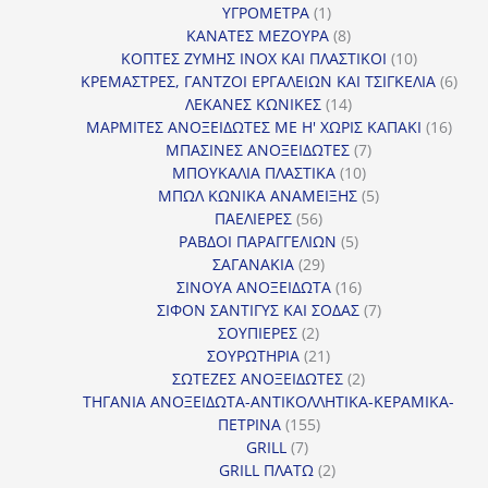
1
προϊόντα
ΥΓΡΟΜΕΤΡΑ
1
προϊόν
8
ΚΑΝΑΤΕΣ ΜΕΖΟΥΡΑ
8
προϊόντα
10
ΚΟΠΤΕΣ ΖΥΜΗΣ INOX ΚΑΙ ΠΛΑΣΤΙΚΟΙ
10
προϊόντα
6
ΚΡΕΜΑΣΤΡΕΣ, ΓΑΝΤΖΟΙ ΕΡΓΑΛΕΙΩΝ ΚΑΙ ΤΣΙΓΚΕΛΙΑ
6
14
προϊ
ΛΕΚΑΝΕΣ ΚΩΝΙΚΕΣ
14
προϊόντα
16
ΜΑΡΜΙΤΕΣ ΑΝΟΞΕΙΔΩΤΕΣ ΜΕ Η' ΧΩΡΙΣ ΚΑΠΑΚΙ
16
7
προϊ
ΜΠΑΣΙΝΕΣ ΑΝΟΞΕΙΔΩΤΕΣ
7
10
προϊόντα
ΜΠΟΥΚΑΛΙΑ ΠΛΑΣΤΙΚΑ
10
προϊόντα
5
ΜΠΩΛ ΚΩΝΙΚΑ ΑΝΑΜΕΙΞΗΣ
5
56
προϊόντα
ΠΑΕΛΙΕΡΕΣ
56
προϊόντα
5
ΡΑΒΔΟΙ ΠΑΡΑΓΓΕΛΙΩΝ
5
29
προϊόντα
ΣΑΓΑΝΑΚΙΑ
29
προϊόντα
16
ΣΙΝΟΥΑ ΑΝΟΞΕΙΔΩΤΑ
16
προϊόντα
7
ΣΙΦΟΝ ΣΑΝΤΙΓΥΣ ΚΑΙ ΣΟΔΑΣ
7
2
προϊόντα
ΣΟΥΠΙΕΡΕΣ
2
προϊόντα
21
ΣΟΥΡΩΤΗΡΙΑ
21
προϊόντα
2
ΣΩΤΕΖΕΣ ΑΝΟΞΕΙΔΩΤΕΣ
2
προϊόντα
ΤΗΓΑΝΙΑ ΑΝΟΞΕΙΔΩΤΑ-ΑΝΤΙΚΟΛΛΗΤΙΚΑ-ΚΕΡΑΜΙΚΑ-
155
ΠΕΤΡΙΝΑ
155
7
προϊόντα
GRILL
7
προϊόντα
2
GRILL ΠΛΑΤΩ
2