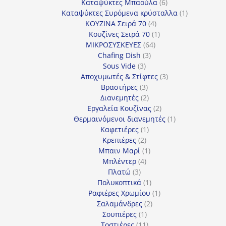
προϊόντα
6
Καταψύκτες Μπαούλα
6
προϊόντα
1
Καταψύκτες Συρόμενα κρύσταλλα
1
4
προϊόν
ΚΟΥΖΙΝΑ Σειρά 70
4
προϊόντα
1
Κουζίνες Σειρά 70
1
64
προϊόν
ΜΙΚΡΟΣΥΣΚΕΥΕΣ
64
3
προϊόντα
Chafing Dish
3
3
προϊόντα
Sous Vide
3
προϊόντα
3
Αποχυμωτές & Στίφτες
3
3
προϊόντα
Βραστήρες
3
προϊόντα
2
Διανεμητές
2
προϊόντα
2
Εργαλεία Κουζίνας
2
προϊόντα
1
Θερμαινόμενοι διανεμητές
1
1
προϊόν
Καφετιέρες
1
2
προϊόν
Κρεπιέρες
2
προϊόντα
1
Μπαιν Μαρί
1
4
προϊόν
Μπλέντερ
4
3
προϊόντα
Πλατώ
3
προϊόντα
1
Πολυκοπτικά
1
προϊόν
1
Ραφιέρες Χρωμίου
1
2
προϊόν
Σαλαμάνδρες
2
1
προϊόντα
Σουπιέρες
1
προϊόν
11
Τοστιέρες
11