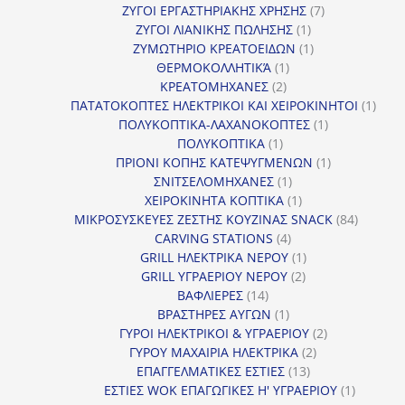
προϊόντα
7
ΖΥΓΟΙ ΕΡΓΑΣΤΗΡΙΑΚΗΣ ΧΡΗΣΗΣ
7
1
προϊόντα
ΖΥΓΟΙ ΛΙΑΝΙΚΗΣ ΠΩΛΗΣΗΣ
1
προϊόν
1
ΖΥΜΩΤΗΡΙΟ ΚΡΕΑΤΟΕΙΔΩΝ
1
1
προϊόν
ΘΕΡΜΟΚΟΛΛΗΤΙΚΆ
1
2
προϊόν
ΚΡΕΑΤΟΜΗΧΑΝΕΣ
2
προϊόντα
1
ΠΑΤΑΤΟΚΟΠΤΕΣ ΗΛΕΚΤΡΙΚΟΙ ΚΑΙ ΧΕΙΡΟΚΙΝΗΤΟΙ
1
1
προϊ
ΠΟΛΥΚΟΠΤΙΚΑ-ΛΑΧΑΝΟΚΟΠΤΕΣ
1
1
προϊόν
ΠΟΛΥΚΟΠΤΙΚΑ
1
προϊόν
1
ΠΡΙΟΝΙ ΚΟΠΗΣ ΚΑΤΕΨΥΓΜΕΝΩΝ
1
1
προϊόν
ΣΝΙΤΣΕΛΟΜΗΧΑΝΕΣ
1
προϊόν
1
ΧΕΙΡΟΚΙΝΗΤΑ ΚΟΠΤΙΚΑ
1
προϊόν
84
ΜΙΚΡΟΣΥΣΚΕΥΕΣ ΖΕΣΤΗΣ ΚΟΥΖΙΝΑΣ SNACK
84
4
προϊόντ
CARVING STATIONS
4
προϊόντα
1
GRILL ΗΛΕΚΤΡΙΚΑ ΝΕΡΟΥ
1
2
προϊόν
GRILL ΥΓΡΑΕΡΙΟΥ ΝΕΡΟΥ
2
14
προϊόντα
ΒΑΦΛΙΕΡΕΣ
14
προϊόντα
1
ΒΡΑΣΤΗΡΕΣ ΑΥΓΩΝ
1
προϊόν
2
ΓΥΡΟΙ ΗΛΕΚΤΡΙΚΟΙ & ΥΓΡΑΕΡΙΟΥ
2
2
προϊόντα
ΓΥΡΟΥ ΜΑΧΑΙΡΙΑ ΗΛΕΚΤΡΙΚΑ
2
13
προϊόντα
ΕΠΑΓΓΕΛΜΑΤΙΚΕΣ ΕΣΤΙΕΣ
13
προϊόντα
1
ΕΣΤΙΕΣ WOK ΕΠΑΓΩΓΙΚΕΣ Η' ΥΓΡΑΕΡΙΟΥ
1