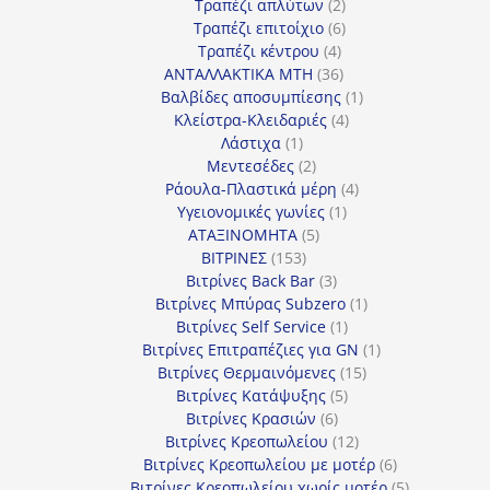
προϊόντα
2
Τραπέζι απλύτων
2
προϊόντα
6
Τραπέζι επιτοίχιο
6
4
προϊόντα
Τραπέζι κέντρου
4
προϊόντα
36
ΑΝΤΑΛΛΑΚΤΙΚΑ MTH
36
προϊόντα
1
Βαλβίδες αποσυμπίεσης
1
4
προϊόν
Κλείστρα-Κλειδαριές
4
1
προϊόντα
Λάστιχα
1
προϊόν
2
Μεντεσέδες
2
προϊόντα
4
Ράουλα-Πλαστικά μέρη
4
1
προϊόντα
Υγειονομικές γωνίες
1
5
προϊόν
ΑΤΑΞΙΝΟΜΗΤΑ
5
153
προϊόντα
ΒΙΤΡΙΝΕΣ
153
προϊόντα
3
Βιτρίνες Back Bar
3
προϊόντα
1
Βιτρίνες Mπύρας Subzero
1
1
προϊόν
Βιτρίνες Self Service
1
προϊόν
1
Βιτρίνες Επιτραπέζιες για GN
1
15
προϊόν
Βιτρίνες Θερμαινόμενες
15
5
προϊόντα
Βιτρίνες Κατάψυξης
5
6
προϊόντα
Βιτρίνες Κρασιών
6
προϊόντα
12
Βιτρίνες Κρεοπωλείου
12
προϊόντα
6
Βιτρίνες Κρεοπωλείου με μοτέρ
6
προϊόντα
5
Βιτρίνες Κρεοπωλείου χωρίς μοτέρ
5