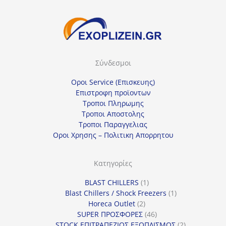
τ
ε
μ
ί
Σύνδεσμοι
α
κ
Οροι Service (Επισκευης)
α
Επιστροφη προϊοντων
Τροποι Πληρωμης
τ
Τροποι Αποστολης
η
Τροποι Παραγγελιας
γ
Οροι Χρησης – Πολιτικη Απορρητου
ο
ρ
Κατηγορίες
ί
1
BLAST CHILLERS
1
α
προϊόν
1
Blast Chillers / Shock Freezers
1
2
προϊόν
Horeca Outlet
2
προϊόντα
46
SUPER ΠΡΟΣΦΟΡΕΣ
46
προϊόντα
2
STOCK ΕΠΙΤΡΑΠΕΖΙΟΣ ΕΞΟΠΛΙΣΜΟΣ
2