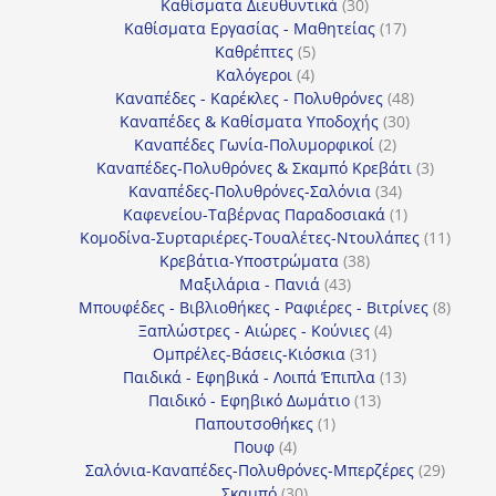
30
προϊόντα
Καθίσματα Διευθυντικά
30
προϊόντα
17
Καθίσματα Εργασίας - Μαθητείας
17
5
προϊόντα
Καθρέπτες
5
4
προϊόντα
Καλόγεροι
4
προϊόντα
48
Καναπέδες - Καρέκλες - Πολυθρόνες
48
30
προϊόντα
Καναπέδες & Καθίσματα Υποδοχής
30
2
προϊόντα
Καναπέδες Γωνία-Πολυμορφικοί
2
προϊόντα
3
Καναπέδες-Πολυθρόνες & Σκαμπό Κρεβάτι
3
34
προϊόντ
Καναπέδες-Πολυθρόνες-Σαλόνια
34
προϊόντα
1
Καφενείου-Ταβέρνας Παραδοσιακά
1
προϊόν
11
Κομοδίνα-Συρταριέρες-Τουαλέτες-Ντουλάπες
11
38
προϊόν
Κρεβάτια-Υποστρώματα
38
43
προϊόντα
Μαξιλάρια - Πανιά
43
προϊόντα
8
Μπουφέδες - Βιβλιοθήκες - Ραφιέρες - Βιτρίνες
8
4
προϊό
Ξαπλώστρες - Αιώρες - Κούνιες
4
31
προϊόντα
Ομπρέλες-Βάσεις-Κιόσκια
31
προϊόντα
13
Παιδικά - Εφηβικά - Λοιπά Έπιπλα
13
13
προϊόντα
Παιδικό - Εφηβικό Δωμάτιο
13
1
προϊόντα
Παπουτσοθήκες
1
4
προϊόν
Πουφ
4
προϊόντα
29
Σαλόνια-Καναπέδες-Πολυθρόνες-Μπερζέρες
29
30
προϊόν
Σκαμπό
30