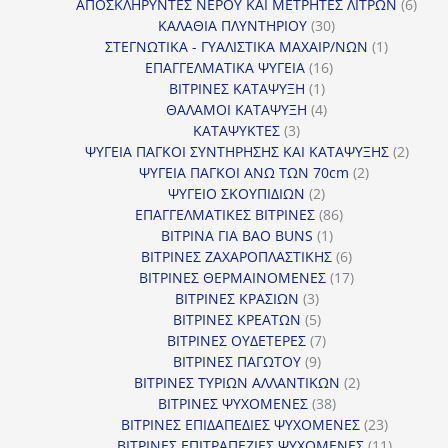
προϊόντα
6
ΑΠΟΣΚΛΗΡΥΝΤΕΣ ΝΕΡΟΥ ΚΑΙ ΜΕΤΡΗΤΕΣ ΛΙΤΡΩΝ
6
30
προϊ
ΚΑΛΑΘΙΑ ΠΛΥΝΤΗΡΙΟΥ
30
προϊόντα
1
ΣΤΕΓΝΩΤΙΚΑ - ΓΥΑΛΙΣΤΙΚΑ ΜΑΧΑΙΡ/ΝΩΝ
1
16
προϊόν
ΕΠΑΓΓΕΛΜΑΤΙΚΑ ΨΥΓΕΙΑ
16
1
προϊόντα
ΒΙΤΡΙΝΕΣ ΚΑΤΑΨΥΞΗ
1
προϊόν
4
ΘΑΛΑΜΟΙ ΚΑΤΑΨΥΞΗ
4
3
προϊόντα
ΚΑΤΑΨΥΚΤΕΣ
3
προϊόντα
2
ΨΥΓΕΙΑ ΠΑΓΚΟΙ ΣΥΝΤΗΡΗΣΗΣ ΚΑΙ ΚΑΤΑΨΥΞΗΣ
2
2
προϊό
ΨΥΓΕΙΑ ΠΑΓΚΟΙ ΑΝΩ ΤΩΝ 70cm
2
2
προϊόντα
ΨΥΓΕΙΟ ΣΚΟΥΠΙΔΙΩΝ
2
προϊόντα
86
ΕΠΑΓΓΕΛΜΑΤΙΚΕΣ ΒΙΤΡΙΝΕΣ
86
1
προϊόντα
ΒΙΤΡΙΝΑ ΓΙΑ BAO BUNS
1
προϊόν
6
ΒΙΤΡΙΝΕΣ ΖΑΧΑΡΟΠΛΑΣΤΙΚΗΣ
6
προϊόντα
17
ΒΙΤΡΙΝΕΣ ΘΕΡΜΑΙΝΟΜΕΝΕΣ
17
3
προϊόντα
ΒΙΤΡΙΝΕΣ ΚΡΑΣΙΩΝ
3
προϊόντα
5
ΒΙΤΡΙΝΕΣ ΚΡΕΑΤΩΝ
5
προϊόντα
7
ΒΙΤΡΙΝΕΣ ΟΥΔΕΤΕΡΕΣ
7
9
προϊόντα
ΒΙΤΡΙΝΕΣ ΠΑΓΩΤΟΥ
9
προϊόντα
2
ΒΙΤΡΙΝΕΣ ΤΥΡΙΩΝ ΑΛΛΑΝΤΙΚΩΝ
2
38
προϊόντα
ΒΙΤΡΙΝΕΣ ΨΥΧΟΜΕΝΕΣ
38
προϊόντα
23
ΒΙΤΡΙΝΕΣ ΕΠΙΔΑΠΕΔΙΕΣ ΨΥΧΟΜΕΝΕΣ
23
προϊόντα
11
ΒΙΤΡΙΝΕΣ ΕΠΙΤΡΑΠΕΖΙΕΣ ΨΥΧΟΜΕΝΕΣ
11