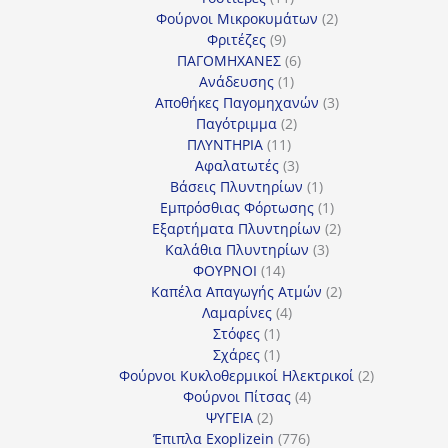
προϊόντα
2
Φούρνοι Μικροκυμάτων
2
9
προϊόντα
Φριτέζες
9
προϊόντα
6
ΠΑΓΟΜΗΧΑΝΕΣ
6
1
προϊόντα
Ανάδευσης
1
προϊόν
3
Αποθήκες Παγομηχανών
3
2
προϊόντα
Παγότριμμα
2
11
προϊόντα
ΠΛΥΝΤΗΡΙΑ
11
προϊόντα
3
Αφαλατωτές
3
προϊόντα
1
Βάσεις Πλυντηρίων
1
προϊόν
1
Εμπρόσθιας Φόρτωσης
1
προϊόν
2
Εξαρτήματα Πλυντηρίων
2
3
προϊόντα
Καλάθια Πλυντηρίων
3
14
προϊόντα
ΦΟΥΡΝΟΙ
14
προϊόντα
2
Καπέλα Απαγωγής Ατμών
2
4
προϊόντα
Λαμαρίνες
4
1
προϊόντα
Στόφες
1
προϊόν
1
Σχάρες
1
προϊόν
2
Φούρνοι Κυκλοθερμικοί Ηλεκτρικοί
2
4
προϊόντα
Φούρνοι Πίτσας
4
2
προϊόντα
ΨΥΓΕΙΑ
2
προϊόντα
776
Έπιπλα Exoplizein
776