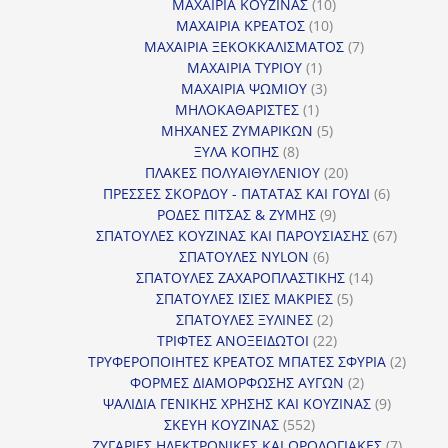
προϊόντα
10
ΜΑΧΑΙΡΙΑ ΚΟΥΖΙΝΑΣ
10
10
προϊόντα
ΜΑΧΑΙΡΙΑ ΚΡΕΑΤΟΣ
10
προϊόντα
7
ΜΑΧΑΙΡΙΑ ΞΕΚΟΚΚΑΛΙΣΜΑΤΟΣ
7
1
προϊόντα
ΜΑΧΑΙΡΙΑ ΤΥΡΙΟΥ
1
προϊόν
3
ΜΑΧΑΙΡΙΑ ΨΩΜΙΟΥ
3
1
προϊόντα
ΜΗΛΟΚΑΘΑΡΙΣΤΕΣ
1
προϊόν
5
ΜΗΧΑΝΕΣ ΖΥΜΑΡΙΚΩΝ
5
8
προϊόντα
ΞΥΛΑ ΚΟΠΗΣ
8
προϊόντα
20
ΠΛΑΚΕΣ ΠΟΛΥΑΙΘΥΛΕΝΙΟΥ
20
προϊόντα
6
ΠΡΕΣΣΕΣ ΣΚΟΡΔΟΥ - ΠΑΤΑΤΑΣ ΚΑΙ ΓΟΥΔΙ
6
9
προϊόντα
ΡΟΔΕΣ ΠΙΤΣΑΣ & ΖΥΜΗΣ
9
προϊόντα
67
ΣΠΑΤΟΥΛΕΣ ΚΟΥΖΙΝΑΣ ΚΑΙ ΠΑΡΟΥΣΙΑΣΗΣ
67
6
προϊόντ
ΣΠΑΤΟΥΛΕΣ NYLON
6
προϊόντα
14
ΣΠΑΤΟΥΛΕΣ ΖΑΧΑΡΟΠΛΑΣΤΙΚΗΣ
14
5
προϊόντα
ΣΠΑΤΟΥΛΕΣ ΙΣΙΕΣ ΜΑΚΡΙΕΣ
5
2
προϊόντα
ΣΠΑΤΟΥΛΕΣ ΞΥΛΙΝΕΣ
2
προϊόντα
22
ΤΡΙΦΤΕΣ ΑΝΟΞΕΙΔΩΤΟΙ
22
προϊόντα
2
ΤΡΥΦΕΡΟΠΟΙΗΤΕΣ ΚΡΕΑΤΟΣ ΜΠΑΤΕΣ ΣΦΥΡΙΑ
2
2
προϊόν
ΦΟΡΜΕΣ ΔΙΑΜΟΡΦΩΣΗΣ ΑΥΓΩΝ
2
προϊόντα
9
ΨΑΛΙΔΙΑ ΓΕΝΙΚΗΣ ΧΡΗΣΗΣ ΚΑΙ ΚΟΥΖΙΝΑΣ
9
552
προϊόντα
ΣΚΕΥΗ ΚΟΥΖΙΝΑΣ
552
προϊόντα
7
ΖΥΓΑΡΙΕΣ ΗΛΕΚΤΡΟΝΙΚΕΣ ΚΑΙ ΩΡΟΛΟΓΙΑΚΕΣ
7