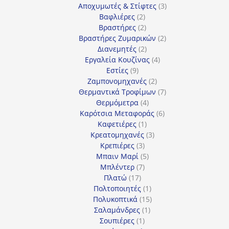
3
προϊόντα
Αποχυμωτές & Στίφτες
3
2
προϊόντα
Βαφλιέρες
2
προϊόντα
2
Βραστήρες
2
προϊόντα
2
Βραστήρες Ζυμαρικών
2
2
προϊόντα
Διανεμητές
2
προϊόντα
4
Εργαλεία Κουζίνας
4
9
προϊόντα
Εστίες
9
προϊόντα
2
Ζαμπονομηχανές
2
προϊόντα
7
Θερμαντικά Τροφίμων
7
4
προϊόντα
Θερμόμετρα
4
προϊόντα
6
Καρότσια Μεταφοράς
6
1
προϊόντα
Καφετιέρες
1
προϊόν
3
Κρεατομηχανές
3
3
προϊόντα
Κρεπιέρες
3
προϊόντα
5
Μπαιν Μαρί
5
7
προϊόντα
Μπλέντερ
7
17
προϊόντα
Πλατώ
17
προϊόντα
1
Πολτοποιητές
1
προϊόν
15
Πολυκοπτικά
15
1
προϊόντα
Σαλαμάνδρες
1
1
προϊόν
Σουπιέρες
1