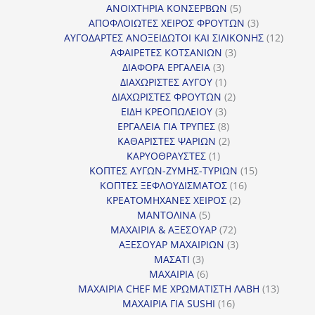
προϊόν
5
ΑΝΟΙΧΤΗΡΙΑ ΚΟΝΣΕΡΒΩΝ
5
προϊόντα
3
ΑΠΟΦΛΟΙΩΤΕΣ ΧΕΙΡΟΣ ΦΡΟΥΤΩΝ
3
προϊόντα
12
ΑΥΓΟΔΑΡΤΕΣ ΑΝΟΞΕΙΔΩΤΟΙ ΚΑΙ ΣΙΛΙΚΟΝΗΣ
12
3
προϊόν
ΑΦΑΙΡΕΤΕΣ ΚΟΤΣΑΝΙΩΝ
3
3
προϊόντα
ΔΙΑΦΟΡΑ ΕΡΓΑΛΕΙΑ
3
προϊόντα
1
ΔΙΑΧΩΡΙΣΤΕΣ ΑΥΓΟΥ
1
προϊόν
2
ΔΙΑΧΩΡΙΣΤΕΣ ΦΡΟΥΤΩΝ
2
3
προϊόντα
ΕΙΔΗ ΚΡΕΟΠΩΛΕΙΟΥ
3
προϊόντα
8
ΕΡΓΑΛΕΙΑ ΓΙΑ ΤΡΥΠΕΣ
8
προϊόντα
2
ΚΑΘΑΡΙΣΤΕΣ ΨΑΡΙΩΝ
2
1
προϊόντα
ΚΑΡΥΟΘΡΑΥΣΤΕΣ
1
προϊόν
15
ΚΟΠΤΕΣ ΑΥΓΩΝ-ΖΥΜΗΣ-ΤΥΡΙΩΝ
15
16
προϊόντα
ΚΟΠΤΕΣ ΞΕΦΛΟΥΔΙΣΜΑΤΟΣ
16
2
προϊόντα
ΚΡΕΑΤΟΜΗΧΑΝΕΣ ΧΕΙΡΟΣ
2
5
προϊόντα
ΜΑΝΤΟΛΙΝΑ
5
προϊόντα
72
ΜΑΧΑΙΡΙΑ & ΑΞΕΣΟΥΑΡ
72
προϊόντα
3
ΑΞΕΣΟΥΑΡ ΜΑΧΑΙΡΙΩΝ
3
3
προϊόντα
ΜΑΣΑΤΙ
3
προϊόντα
6
ΜΑΧΑΙΡΙΑ
6
προϊόντα
13
ΜΑΧΑΙΡΙΑ CHEF ΜΕ ΧΡΩΜΑΤΙΣΤΗ ΛΑΒΗ
13
16
προϊόντ
ΜΑΧΑΙΡΙΑ ΓΙΑ SUSHI
16