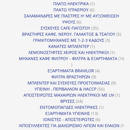
1
προϊόντα
ΠΛΑΤΩ ΗΛΕΚΤΡΙΚΑ
1
6
προϊόν
ΠΛΑΤΩ ΥΓΡΑΕΡΙΟΥ
6
προϊόντα
ΣΑΛΑΜΑΝΔΡΕΣ ΜΕ ΠΙΑΣΤΡΕΣ Η' ΜΕ ΑΥΞΟΜΕΙΩΣΗ
6
ΥΨΟΥΣ
6
προϊόντα
35
ΣΥΣΚΕΥΕΣ CAFE-ΠΑΓΩΤΟΥ
35
προϊόντα
5
ΒΡΑΣΤΗΡΕΣ ΚΑΦΕ, ΝΕΡΟΥ, ΓΑΛΑΚΤΟΣ & ΤΣΑΓΙΟΥ
5
3
προϊ
ΓΡΑΝΙΤΟΜΗΧΑΝΕΣ ΜΕ 1-2-3 ΚΑΔΟΥΣ
3
1
προϊόντα
ΚΑΝΑΤΕΣ ΜΠΛΕΝΤΕΡ
1
προϊόν
1
ΛΕΜΟΝΟΣΤΙΦΤΕΣ ΧΕΙΡΟΣ ΚΑΙ ΗΛΕΚΤΡΙΚΟΙ
1
προϊόν
ΜΗΧΑΝΕΣ ΚΑΦΕ ΦΙΛΤΡΟΥ - ΦΙΛΤΡΑ & ΕΞΑΡΤΗΜΑΤΑ
16
16
προϊόντα
4
ΕΞΑΡΤΗΜΑΤΑ BRAVILOR
4
9
προϊόντα
ΦΙΛΤΡΑ ΒΡΑΣΤΗΡΩΝ
9
προϊόντα
9
ΜΠΛΕΝΤΕΡ ΚΑΙ ΣΥΣΚΕΥΕΣ ΠΡΟΕΤΟΙΜΑΣΙΑΣ
9
56
προϊόντ
ΥΓΙΕΙΝΗ , ΠΕΡΙΒΑΛΛΟΝ & HACCP
56
προϊόντα
1
ΑΠΟΣΤΕΙΡΩΤΕΣ ΜΑΧΑΙΡΙΩΝ ΗΛΕΚΤΡΙΚΟΙ ΜΕ UV
1
24
προϊό
ΒΡΥΣΕΣ
24
προϊόντα
1
ΕΝΤΟΜΟΠΑΓΙΔΕΣ ΗΛΕΚΤΡΙΚΕΣ
1
13
προϊόν
ΕΞΑΡΤΗΜΑΤΑ ΥΓΙΕΙΝΗΣ
13
προϊόντα
6
ΙΟΝΙΣΤΕΣ - ΑΠΟΣΤΕΙΡΩΤΕΣ
6
προϊόντα
ΛΙΠΟΣΥΛΛΕΚΤΕΣ ΓΙΑ ΔΙΑΧΩΡΙΣΜΟ ΛΙΠΩΝ ΚΑΙ ΕΛΑΙΩΝ
1