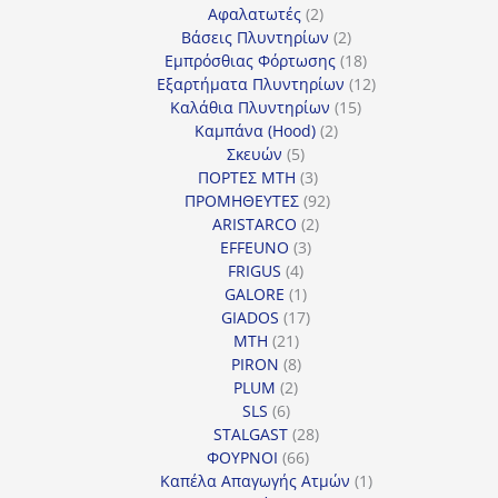
προϊόντα
2
Αφαλατωτές
2
προϊόντα
2
Βάσεις Πλυντηρίων
2
προϊόντα
18
Εμπρόσθιας Φόρτωσης
18
προϊόντα
12
Εξαρτήματα Πλυντηρίων
12
15
προϊόντα
Καλάθια Πλυντηρίων
15
2
προϊόντα
Καμπάνα (Hood)
2
5
προϊόντα
Σκευών
5
προϊόντα
3
ΠΟΡΤΕΣ MTH
3
προϊόντα
92
ΠΡΟΜΗΘΕΥΤΕΣ
92
2
προϊόντα
ARISTARCO
2
3
προϊόντα
EFFEUNO
3
4
προϊόντα
FRIGUS
4
προϊόντα
1
GALORE
1
προϊόν
17
GIADOS
17
21
προϊόντα
MTH
21
προϊόντα
8
PIRON
8
2
προϊόντα
PLUM
2
6
προϊόντα
SLS
6
προϊόντα
28
STALGAST
28
66
προϊόντα
ΦΟΥΡΝΟΙ
66
προϊόντα
1
Καπέλα Απαγωγής Ατμών
1