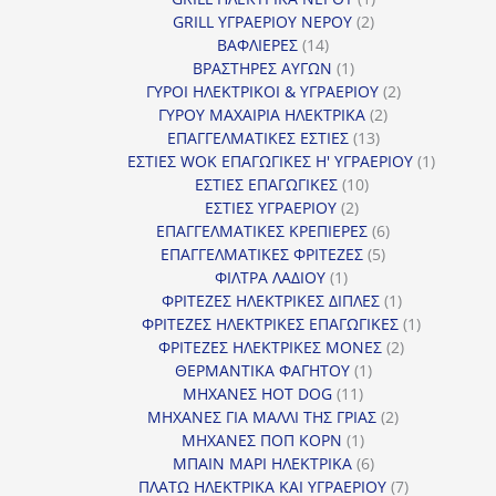
2
προϊόν
GRILL ΥΓΡΑΕΡΙΟΥ ΝΕΡΟΥ
2
14
προϊόντα
ΒΑΦΛΙΕΡΕΣ
14
προϊόντα
1
ΒΡΑΣΤΗΡΕΣ ΑΥΓΩΝ
1
προϊόν
2
ΓΥΡΟΙ ΗΛΕΚΤΡΙΚΟΙ & ΥΓΡΑΕΡΙΟΥ
2
2
προϊόντα
ΓΥΡΟΥ ΜΑΧΑΙΡΙΑ ΗΛΕΚΤΡΙΚΑ
2
13
προϊόντα
ΕΠΑΓΓΕΛΜΑΤΙΚΕΣ ΕΣΤΙΕΣ
13
προϊόντα
1
ΕΣΤΙΕΣ WOK ΕΠΑΓΩΓΙΚΕΣ Η' ΥΓΡΑΕΡΙΟΥ
1
10
προϊόν
ΕΣΤΙΕΣ ΕΠΑΓΩΓΙΚΕΣ
10
2
προϊόντα
ΕΣΤΙΕΣ ΥΓΡΑΕΡΙΟΥ
2
προϊόντα
6
ΕΠΑΓΓΕΛΜΑΤΙΚΕΣ ΚΡΕΠΙΕΡΕΣ
6
5
προϊόντα
ΕΠΑΓΓΕΛΜΑΤΙΚΕΣ ΦΡΙΤΕΖΕΣ
5
1
προϊόντα
ΦΙΛΤΡΑ ΛΑΔΙΟΥ
1
προϊόν
1
ΦΡΙΤΕΖΕΣ ΗΛΕΚΤΡΙΚΕΣ ΔΙΠΛΕΣ
1
προϊόν
1
ΦΡΙΤΕΖΕΣ ΗΛΕΚΤΡΙΚΕΣ ΕΠΑΓΩΓΙΚΕΣ
1
2
προϊόν
ΦΡΙΤΕΖΕΣ ΗΛΕΚΤΡΙΚΕΣ ΜΟΝΕΣ
2
1
προϊόντα
ΘΕΡΜΑΝΤΙΚΑ ΦΑΓΗΤΟΥ
1
11
προϊόν
ΜΗΧΑΝΕΣ HOT DOG
11
προϊόντα
2
ΜΗΧΑΝΕΣ ΓΙΑ ΜΑΛΛΙ ΤΗΣ ΓΡΙΑΣ
2
1
προϊόντα
ΜΗΧΑΝΕΣ ΠΟΠ ΚΟΡΝ
1
προϊόν
6
ΜΠΑΙΝ ΜΑΡΙ ΗΛΕΚΤΡΙΚΑ
6
προϊόντα
7
ΠΛΑΤΩ ΗΛΕΚΤΡΙΚΑ ΚΑΙ ΥΓΡΑΕΡΙΟΥ
7