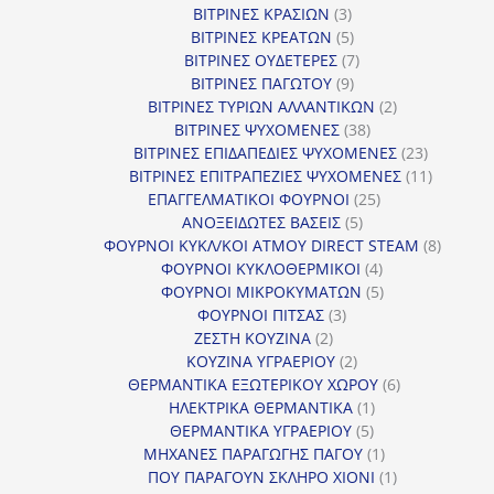
3
προϊόντα
ΒΙΤΡΙΝΕΣ ΚΡΑΣΙΩΝ
3
προϊόντα
5
ΒΙΤΡΙΝΕΣ ΚΡΕΑΤΩΝ
5
προϊόντα
7
ΒΙΤΡΙΝΕΣ ΟΥΔΕΤΕΡΕΣ
7
9
προϊόντα
ΒΙΤΡΙΝΕΣ ΠΑΓΩΤΟΥ
9
προϊόντα
2
ΒΙΤΡΙΝΕΣ ΤΥΡΙΩΝ ΑΛΛΑΝΤΙΚΩΝ
2
38
προϊόντα
ΒΙΤΡΙΝΕΣ ΨΥΧΟΜΕΝΕΣ
38
προϊόντα
23
ΒΙΤΡΙΝΕΣ ΕΠΙΔΑΠΕΔΙΕΣ ΨΥΧΟΜΕΝΕΣ
23
προϊόντα
11
ΒΙΤΡΙΝΕΣ ΕΠΙΤΡΑΠΕΖΙΕΣ ΨΥΧΟΜΕΝΕΣ
11
25
προϊόντ
ΕΠΑΓΓΕΛΜΑΤΙΚΟΙ ΦΟΥΡΝΟΙ
25
5
προϊόντα
ΑΝΟΞΕΙΔΩΤΕΣ ΒΑΣΕΙΣ
5
προϊόντα
8
ΦΟΥΡΝΟΙ ΚΥΚΛ/ΚΟΙ ΑΤΜΟΥ DIRECT STEAM
8
4
προϊόν
ΦΟΥΡΝΟΙ ΚΥΚΛΟΘΕΡΜΙΚΟΙ
4
προϊόντα
5
ΦΟΥΡΝΟΙ ΜΙΚΡΟΚΥΜΑΤΩΝ
5
3
προϊόντα
ΦΟΥΡΝΟΙ ΠΙΤΣΑΣ
3
2
προϊόντα
ΖΕΣΤΗ ΚΟΥΖΙΝΑ
2
προϊόντα
2
ΚΟΥΖΙΝΑ ΥΓΡΑΕΡΙΟΥ
2
προϊόντα
6
ΘΕΡΜΑΝΤΙΚΑ ΕΞΩΤΕΡΙΚΟΥ ΧΩΡΟΥ
6
1
προϊόντα
ΗΛΕΚΤΡΙΚΑ ΘΕΡΜΑΝΤΙΚΑ
1
5
προϊόν
ΘΕΡΜΑΝΤΙΚΑ ΥΓΡΑΕΡΙΟΥ
5
προϊόντα
1
ΜΗΧΑΝΕΣ ΠΑΡΑΓΩΓΗΣ ΠΑΓΟΥ
1
προϊόν
1
ΠΟΥ ΠΑΡΑΓΟΥΝ ΣΚΛΗΡΟ ΧΙΟΝΙ
1