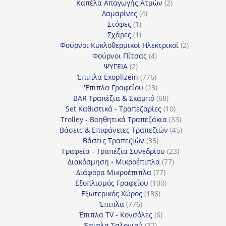
προϊόντα
2
Καπέλα Απαγωγής Ατμών
2
4
προϊόντα
Λαμαρίνες
4
1
προϊόντα
Στόφες
1
προϊόν
1
Σχάρες
1
προϊόν
2
Φούρνοι Κυκλοθερμικοί Ηλεκτρικοί
2
4
προϊόντα
Φούρνοι Πίτσας
4
2
προϊόντα
ΨΥΓΕΙΑ
2
προϊόντα
776
Έπιπλα Exoplizein
776
προϊόντα
23
'Επιπλα Γραφείου
23
προϊόντα
68
BAR Τραπέζια & Σκαμπό
68
προϊόντα
10
Set Καθιστικά - Τραπεζαρίες
10
προϊόντα
33
Trolley - Βοηθητικά Τραπεζάκια
33
προϊόντα
45
Βάσεις & Επιφάνειες Τραπεζιών
45
35
προϊόντα
Βάσεις Τραπεζιών
35
προϊόντα
23
Γραφεία - Τραπέζια Συνεδρίου
23
77
προϊόντα
Διακόσμηση - Μικροέπιπλα
77
77
προϊόντα
Διάφορα Μικροέπιπλα
77
προϊόντα
100
Εξοπλισμός Γραφείου
100
186
προϊόντα
Εξωτερικός Χώρος
186
776
προϊόντα
Έπιπλα
776
προϊόντα
6
Έπιπλα TV - Κονσόλες
6
32
προϊόντα
Έπιπλα Σαλονιού
32