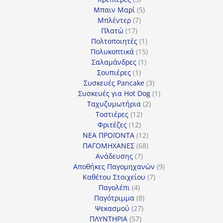
προϊόντα
5
Μπαιν Μαρί
5
7
προϊόντα
Μπλέντερ
7
17
προϊόντα
Πλατώ
17
προϊόντα
1
Πολτοποιητές
1
προϊόν
15
Πολυκοπτικά
15
1
προϊόντα
Σαλαμάνδρες
1
1
προϊόν
Σουπιέρες
1
προϊόν
3
Συσκευές Pancake
3
προϊόντα
1
Συσκευές για Hot Dog
1
2
προϊόν
Ταχυζυμωτήρια
2
12
προϊόντα
Τοστιέρες
12
12
προϊόντα
Φριτέζες
12
προϊόντα
12
ΝΕΑ ΠΡΟΪΟΝΤΑ
12
προϊόντα
68
ΠΑΓΟΜΗΧΑΝΕΣ
68
7
προϊόντα
Ανάδευσης
7
προϊόντα
9
Αποθήκες Παγομηχανών
9
7
προϊόντα
Καθέτου Στοιχείου
7
4
προϊόντα
Παγολέπι
4
προϊόντα
8
Παγότριμμα
8
27
προϊόντα
Ψεκασμού
27
57
προϊόντα
ΠΛΥΝΤΗΡΙΑ
57