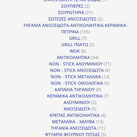
2
προϊόντα
ΣΟΥΠΙΕΡΕΣ
2
προϊόντα
21
ΣΟΥΡΩΤΗΡΙΑ
21
προϊόντα
2
ΣΩΤΕΖΕΣ ΑΝΟΞΕΙΔΩΤΕΣ
2
προϊόντα
ΤΗΓΑΝΙΑ ΑΝΟΞΕΙΔΩΤΑ-ΑΝΤΙΚΟΛΛΗΤΙΚΑ-ΚΕΡΑΜΙΚΑ-
155
ΠΕΤΡΙΝΑ
155
7
προϊόντα
GRILL
7
προϊόντα
2
GRILL ΠΛΑΤΩ
2
8
προϊόντα
WOK
8
προϊόντα
94
ΑΝΤΙΚΟΛΛΗΤΙΚΑ
94
προϊόντα
71
NON - STICK ΑΛΟΥΜΙΝΙΟΥ
71
6
προϊόντα
NON - STICK ΑΝΟΞΕΙΔΩΤΑ
6
12
προϊόντα
NON - STICK ΜΕΤΑΛΛΙΚΑ
12
5
προϊόντα
NON - STICK ΟΙΚΟΛΟΓΙΚΑ
5
9
προϊόντα
ΚΑΠΑΚΙΑ ΤΗΓΑΝΙΟΥ
9
προϊόντα
7
ΚΕΡΑΜΙΚΑ ΑΝΤΙΚΟΛΛΗΤΙΚΑ
7
2
προϊόντα
ΑΛΟΥΜΙΝΙΟΥ
2
προϊόντα
5
ΑΝΟΞΕΙΔΩΤΑ
5
προϊόντα
4
ΚΡΕΠΑΣ ΑΝΤΙΚΟΛΛΗΤΙΚΑ
4
13
προϊόντα
ΜΕΤΑΛΛΙΚΑ - ΧΑΛΥΒΑ
13
προϊόντα
11
ΤΗΓΑΝΙΑ ΑΝΟΞΕΙΔΩΤΑ
11
προϊόντα
5
ΦΤΥΑΡΙΑ ΦΟΥΡΝΟΥ ΠΙΤΣΑΣ
5