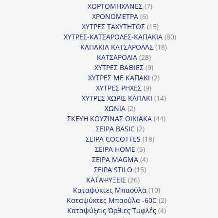
7
προϊόντα
ΧΟΡΤΟΜΗΧΑΝΕΣ
7
6
προϊόντα
ΧΡΟΝΟΜΕΤΡΑ
6
προϊόντα
15
ΧΥΤΡΕΣ ΤΑΧΥΤΗΤΟΣ
15
προϊόντα
80
ΧΥΤΡΕΣ-ΚΑΤΣΑΡΟΛΕΣ-ΚΑΠΑΚΙΑ
80
18
προϊόντα
ΚΑΠΑΚΙΑ ΚΑΤΣΑΡΟΛΑΣ
18
28
προϊόντα
ΚΑΤΣΑΡΟΛΙΑ
28
προϊόντα
9
ΧΥΤΡΕΣ ΒΑΘΙΕΣ
9
προϊόντα
2
ΧΥΤΡΕΣ ΜΕ ΚΑΠΑΚΙ
2
9
προϊόντα
ΧΥΤΡΕΣ ΡΗΧΕΣ
9
προϊόντα
14
ΧΥΤΡΕΣ ΧΩΡΙΣ ΚΑΠΑΚΙ
14
2
προϊόντα
ΧΩΝΙΑ
2
προϊόντα
44
ΣΚΕΥΗ ΚΟΥΖΙΝΑΣ ΟΙΚΙΑΚΑ
44
2
προϊόντα
ΣΕΙΡΑ BASIC
2
προϊόντα
18
ΣΕΙΡΑ COCOTTES
18
5
προϊόντα
ΣΕΙΡΑ HOME
5
προϊόντα
4
ΣΕΙΡΑ MAGMA
4
15
προϊόντα
ΣΕΙΡΑ STILO
15
26
προϊόντα
ΚΑΤΑΨΥΞΕΙΣ
26
προϊόντα
10
Καταψύκτες Μπαούλα
10
προϊόντα
2
Καταψύκτες Μπαούλα -60C
2
4
προϊόντα
Καταψύξεις Όρθιες Τυφλές
4