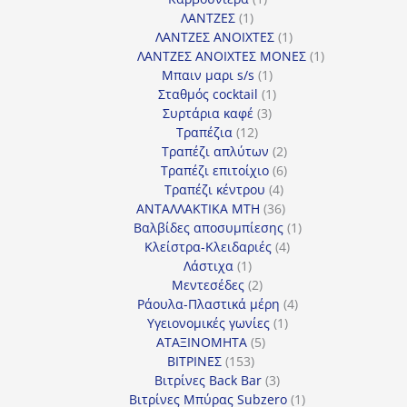
1
προϊόν
ΛΑΝΤΖΕΣ
1
προϊόν
1
ΛΑΝΤΖΕΣ ΑΝΟΙΧΤΕΣ
1
προϊόν
1
ΛΑΝΤΖΕΣ ΑΝΟΙΧΤΕΣ ΜΟΝΕΣ
1
1
προϊόν
Μπαιν μαρι s/s
1
προϊόν
1
Σταθμός cocktail
1
3
προϊόν
Συρτάρια καφέ
3
12
προϊόντα
Τραπέζια
12
προϊόντα
2
Τραπέζι απλύτων
2
προϊόντα
6
Τραπέζι επιτοίχιο
6
4
προϊόντα
Τραπέζι κέντρου
4
προϊόντα
36
ΑΝΤΑΛΛΑΚΤΙΚΑ MTH
36
προϊόντα
1
Βαλβίδες αποσυμπίεσης
1
4
προϊόν
Κλείστρα-Κλειδαριές
4
1
προϊόντα
Λάστιχα
1
προϊόν
2
Μεντεσέδες
2
προϊόντα
4
Ράουλα-Πλαστικά μέρη
4
1
προϊόντα
Υγειονομικές γωνίες
1
5
προϊόν
ΑΤΑΞΙΝΟΜΗΤΑ
5
153
προϊόντα
ΒΙΤΡΙΝΕΣ
153
προϊόντα
3
Βιτρίνες Back Bar
3
προϊόντα
1
Βιτρίνες Mπύρας Subzero
1