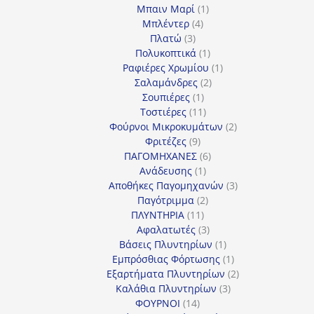
προϊόντα
1
Μπαιν Μαρί
1
4
προϊόν
Μπλέντερ
4
3
προϊόντα
Πλατώ
3
προϊόντα
1
Πολυκοπτικά
1
προϊόν
1
Ραφιέρες Χρωμίου
1
2
προϊόν
Σαλαμάνδρες
2
1
προϊόντα
Σουπιέρες
1
προϊόν
11
Τοστιέρες
11
προϊόντα
2
Φούρνοι Μικροκυμάτων
2
9
προϊόντα
Φριτέζες
9
προϊόντα
6
ΠΑΓΟΜΗΧΑΝΕΣ
6
1
προϊόντα
Ανάδευσης
1
προϊόν
3
Αποθήκες Παγομηχανών
3
2
προϊόντα
Παγότριμμα
2
11
προϊόντα
ΠΛΥΝΤΗΡΙΑ
11
προϊόντα
3
Αφαλατωτές
3
προϊόντα
1
Βάσεις Πλυντηρίων
1
προϊόν
1
Εμπρόσθιας Φόρτωσης
1
προϊόν
2
Εξαρτήματα Πλυντηρίων
2
3
προϊόντα
Καλάθια Πλυντηρίων
3
14
προϊόντα
ΦΟΥΡΝΟΙ
14