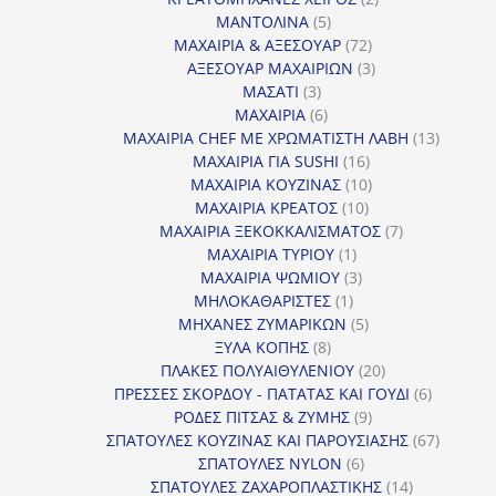
5
προϊόντα
ΜΑΝΤΟΛΙΝΑ
5
προϊόντα
72
ΜΑΧΑΙΡΙΑ & ΑΞΕΣΟΥΑΡ
72
προϊόντα
3
ΑΞΕΣΟΥΑΡ ΜΑΧΑΙΡΙΩΝ
3
3
προϊόντα
ΜΑΣΑΤΙ
3
προϊόντα
6
ΜΑΧΑΙΡΙΑ
6
προϊόντα
13
ΜΑΧΑΙΡΙΑ CHEF ΜΕ ΧΡΩΜΑΤΙΣΤΗ ΛΑΒΗ
13
16
προϊόντ
ΜΑΧΑΙΡΙΑ ΓΙΑ SUSHI
16
προϊόντα
10
ΜΑΧΑΙΡΙΑ ΚΟΥΖΙΝΑΣ
10
10
προϊόντα
ΜΑΧΑΙΡΙΑ ΚΡΕΑΤΟΣ
10
προϊόντα
7
ΜΑΧΑΙΡΙΑ ΞΕΚΟΚΚΑΛΙΣΜΑΤΟΣ
7
1
προϊόντα
ΜΑΧΑΙΡΙΑ ΤΥΡΙΟΥ
1
προϊόν
3
ΜΑΧΑΙΡΙΑ ΨΩΜΙΟΥ
3
1
προϊόντα
ΜΗΛΟΚΑΘΑΡΙΣΤΕΣ
1
προϊόν
5
ΜΗΧΑΝΕΣ ΖΥΜΑΡΙΚΩΝ
5
8
προϊόντα
ΞΥΛΑ ΚΟΠΗΣ
8
προϊόντα
20
ΠΛΑΚΕΣ ΠΟΛΥΑΙΘΥΛΕΝΙΟΥ
20
προϊόντα
6
ΠΡΕΣΣΕΣ ΣΚΟΡΔΟΥ - ΠΑΤΑΤΑΣ ΚΑΙ ΓΟΥΔΙ
6
9
προϊόντα
ΡΟΔΕΣ ΠΙΤΣΑΣ & ΖΥΜΗΣ
9
προϊόντα
67
ΣΠΑΤΟΥΛΕΣ ΚΟΥΖΙΝΑΣ ΚΑΙ ΠΑΡΟΥΣΙΑΣΗΣ
67
6
προϊόντ
ΣΠΑΤΟΥΛΕΣ NYLON
6
προϊόντα
14
ΣΠΑΤΟΥΛΕΣ ΖΑΧΑΡΟΠΛΑΣΤΙΚΗΣ
14