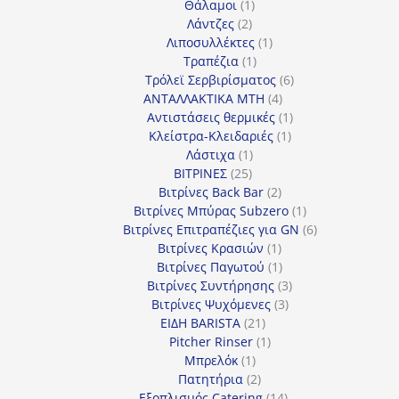
1
προϊόντα
Θάλαμοι
1
2
προϊόν
Λάντζες
2
προϊόντα
1
Λιποσυλλέκτες
1
1
προϊόν
Τραπέζια
1
προϊόν
6
Τρόλεϊ Σερβιρίσματος
6
4
προϊόντα
ΑΝΤΑΛΛΑΚΤΙΚΑ MTH
4
προϊόντα
1
Αντιστάσεις θερμικές
1
1
προϊόν
Κλείστρα-Κλειδαριές
1
1
προϊόν
Λάστιχα
1
25
προϊόν
ΒΙΤΡΙΝΕΣ
25
προϊόντα
2
Βιτρίνες Back Bar
2
προϊόντα
1
Βιτρίνες Mπύρας Subzero
1
προϊόν
6
Βιτρίνες Επιτραπέζιες για GN
6
1
προϊόντα
Βιτρίνες Κρασιών
1
προϊόν
1
Βιτρίνες Παγωτού
1
προϊόν
3
Βιτρίνες Συντήρησης
3
3
προϊόντα
Βιτρίνες Ψυχόμενες
3
21
προϊόντα
ΕΙΔΗ BARISTA
21
προϊόντα
1
Pitcher Rinser
1
1
προϊόν
Μπρελόκ
1
προϊόν
2
Πατητήρια
2
προϊόντα
14
Εξοπλισμός Catering
14