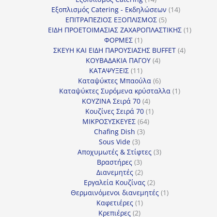
προϊόντα
14
Εξοπλισμός Catering - Εκδηλώσεων
14
5
προϊόντα
ΕΠΙΤΡΑΠΕΖΙΟΣ ΕΞΟΠΛΙΣΜΟΣ
5
προϊόντα
1
ΕΙΔΗ ΠΡΟΕΤΟΙΜΑΣΙΑΣ ΖΑΧΑΡΟΠΛΑΣΤΙΚΗΣ
1
1
προϊόν
ΦΟΡΜΕΣ
1
προϊόν
4
ΣΚΕΥΗ ΚΑΙ ΕΙΔΗ ΠΑΡΟΥΣΙΑΣΗΣ BUFFET
4
4
προϊόντα
ΚΟΥΒΑΔΑΚΙΑ ΠΑΓΟΥ
4
11
προϊόντα
ΚΑΤΑΨΥΞΕΙΣ
11
προϊόντα
6
Καταψύκτες Μπαούλα
6
προϊόντα
1
Καταψύκτες Συρόμενα κρύσταλλα
1
4
προϊόν
ΚΟΥΖΙΝΑ Σειρά 70
4
προϊόντα
1
Κουζίνες Σειρά 70
1
64
προϊόν
ΜΙΚΡΟΣΥΣΚΕΥΕΣ
64
3
προϊόντα
Chafing Dish
3
3
προϊόντα
Sous Vide
3
προϊόντα
3
Αποχυμωτές & Στίφτες
3
3
προϊόντα
Βραστήρες
3
προϊόντα
2
Διανεμητές
2
προϊόντα
2
Εργαλεία Κουζίνας
2
προϊόντα
1
Θερμαινόμενοι διανεμητές
1
1
προϊόν
Καφετιέρες
1
2
προϊόν
Κρεπιέρες
2