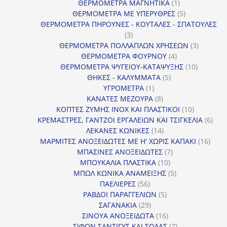
1
προϊόν
ΘΕΡΜΟΜΕΤΡΑ ΜΑΓΝΗΤΙΚΑ
1
προϊόν
5
ΘΕΡΜΟΜΕΤΡΑ ΜΕ ΥΠΕΡΥΘΡΕΣ
5
προϊόντα
ΘΕΡΜΟΜΕΤΡΑ ΠΗΡΟΥΝΕΣ - ΚΟΥΤΑΛΕΣ - ΣΠΑΤΟΥΛΕΣ
3
3
προϊόντα
3
ΘΕΡΜΟΜΕΤΡΑ ΠΟΛΛΑΠΛΩΝ ΧΡΗΣΕΩΝ
3
4
προϊόντ
ΘΕΡΜΟΜΕΤΡΑ ΦΟΥΡΝΟΥ
4
προϊόντα
10
ΘΕΡΜΟΜΕΤΡΑ ΨΥΓΕΙΟΥ-ΚΑΤΑΨΥΞΗΣ
10
5
προϊόντα
ΘΗΚΕΣ - ΚΑΛΥΜΜΑΤΑ
5
1
προϊόντα
ΥΓΡΟΜΕΤΡΑ
1
προϊόν
8
ΚΑΝΑΤΕΣ ΜΕΖΟΥΡΑ
8
προϊόντα
10
ΚΟΠΤΕΣ ΖΥΜΗΣ INOX ΚΑΙ ΠΛΑΣΤΙΚΟΙ
10
προϊόντα
6
ΚΡΕΜΑΣΤΡΕΣ, ΓΑΝΤΖΟΙ ΕΡΓΑΛΕΙΩΝ ΚΑΙ ΤΣΙΓΚΕΛΙΑ
6
14
προϊ
ΛΕΚΑΝΕΣ ΚΩΝΙΚΕΣ
14
προϊόντα
16
ΜΑΡΜΙΤΕΣ ΑΝΟΞΕΙΔΩΤΕΣ ΜΕ Η' ΧΩΡΙΣ ΚΑΠΑΚΙ
16
7
προϊ
ΜΠΑΣΙΝΕΣ ΑΝΟΞΕΙΔΩΤΕΣ
7
10
προϊόντα
ΜΠΟΥΚΑΛΙΑ ΠΛΑΣΤΙΚΑ
10
προϊόντα
5
ΜΠΩΛ ΚΩΝΙΚΑ ΑΝΑΜΕΙΞΗΣ
5
56
προϊόντα
ΠΑΕΛΙΕΡΕΣ
56
προϊόντα
5
ΡΑΒΔΟΙ ΠΑΡΑΓΓΕΛΙΩΝ
5
29
προϊόντα
ΣΑΓΑΝΑΚΙΑ
29
προϊόντα
16
ΣΙΝΟΥΑ ΑΝΟΞΕΙΔΩΤΑ
16
προϊόντα
7
ΣΙΦΟΝ ΣΑΝΤΙΓΥΣ ΚΑΙ ΣΟΔΑΣ
7