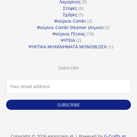
5
προϊόν
Λαμαρίνες
5
6
προϊόντα
Στόφες
6
προϊόντα
3
Σχάρες
3
προϊόντα
2
Φούρνοι Combi
2
προϊόντα
2
Φούρνοι Combi Steamer (Ατμού)
2
18
προϊόντα
Φούρνοι Πίτσας
18
2
προϊόντα
ΨΥΓΕΙΑ
2
προϊόντα
1
ΨΥΚΤΙΚΑ ΜΗΧΑΝΗΜΑΤΑ MONOBLOCK
1
προϊόν
Subscribe
SUBSCRIBE
Copyright © 2026 exoplizein.gr | Powered by
G-Crafts.gr