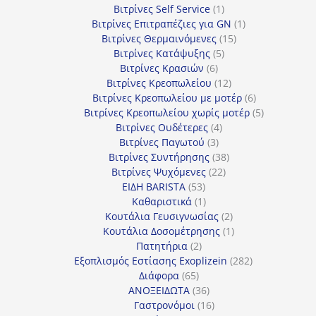
1
προϊόν
Βιτρίνες Self Service
1
προϊόν
1
Βιτρίνες Επιτραπέζιες για GN
1
15
προϊόν
Βιτρίνες Θερμαινόμενες
15
5
προϊόντα
Βιτρίνες Κατάψυξης
5
6
προϊόντα
Βιτρίνες Κρασιών
6
προϊόντα
12
Βιτρίνες Κρεοπωλείου
12
προϊόντα
6
Βιτρίνες Κρεοπωλείου με μοτέρ
6
προϊόντα
5
Βιτρίνες Κρεοπωλείου χωρίς μοτέρ
5
4
προϊόντα
Βιτρίνες Ουδέτερες
4
3
προϊόντα
Βιτρίνες Παγωτού
3
προϊόντα
38
Βιτρίνες Συντήρησης
38
22
προϊόντα
Βιτρίνες Ψυχόμενες
22
53
προϊόντα
ΕΙΔΗ BARISTA
53
προϊόντα
1
Καθαριστικά
1
προϊόν
2
Κουτάλια Γευσιγνωσίας
2
προϊόντα
1
Κουτάλια Δοσομέτρησης
1
2
προϊόν
Πατητήρια
2
προϊόντα
282
Εξοπλισμός Εστίασης Exoplizein
282
65
προϊόντα
Διάφορα
65
προϊόντα
36
ΑΝΟΞΕΙΔΩΤΑ
36
προϊόντα
16
Γαστρονόμοι
16