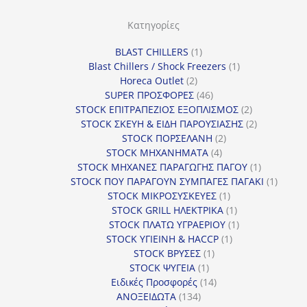
ο
ρ
Κατηγορίες
ί
1
BLAST CHILLERS
1
α
προϊόν
1
Blast Chillers / Shock Freezers
1
2
προϊόν
Horeca Outlet
2
προϊόντα
46
SUPER ΠΡΟΣΦΟΡΕΣ
46
προϊόντα
2
STOCK ΕΠΙΤΡΑΠΕΖΙΟΣ ΕΞΟΠΛΙΣΜΟΣ
2
προϊόντα
2
STOCK ΣΚΕΥΗ & ΕΙΔΗ ΠΑΡΟΥΣΙΑΣΗΣ
2
2
προϊόντα
STOCK ΠΟΡΣΕΛΑΝΗ
2
4
προϊόντα
STOCK ΜΗΧΑΝΗΜΑΤΑ
4
προϊόντα
1
STOCK ΜΗΧΑΝΕΣ ΠΑΡΑΓΩΓΗΣ ΠΑΓΟΥ
1
προϊόν
1
STOCK ΠΟΥ ΠΑΡΑΓΟΥΝ ΣΥΜΠΑΓΕΣ ΠΑΓΑΚΙ
1
1
προϊόν
STOCK ΜΙΚΡΟΣΥΣΚΕΥΕΣ
1
προϊόν
1
STOCK GRILL ΗΛΕΚΤΡΙΚΑ
1
προϊόν
1
STOCK ΠΛΑΤΩ ΥΓΡΑΕΡΙΟΥ
1
1
προϊόν
STOCK ΥΓΙΕΙΝΗ & HACCP
1
1
προϊόν
STOCK ΒΡΥΣΕΣ
1
1
προϊόν
STOCK ΨΥΓΕΙΑ
1
προϊόν
14
Ειδικές Προσφορές
14
134
προϊόντα
ΑΝΟΞΕΙΔΩΤΑ
134