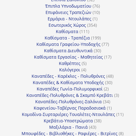
προϊόντα
76
Έπιπλα Υπνοδωματίου
76
10
προϊόντα
Επιφάνειες Τραπεζιών
10
1
προϊόντα
Ερμάρια - Ντουλάπες
1
354
προϊόν
Εσωτερικός Χώρος
354
111
προϊόντα
Καθίσματα
111
προϊόντα
199
Καθίσματα - Τραπέζια
199
προϊόντα
77
Καθίσματα Γραφείου-Υποδοχής
77
30
προϊόντα
Καθίσματα Διευθυντικά
30
προϊόντα
17
Καθίσματα Εργασίας - Μαθητείας
17
5
προϊόντα
Καθρέπτες
5
4
προϊόντα
Καλόγεροι
4
προϊόντα
48
Καναπέδες - Καρέκλες - Πολυθρόνες
48
30
προϊόντα
Καναπέδες & Καθίσματα Υποδοχής
30
2
προϊόντα
Καναπέδες Γωνία-Πολυμορφικοί
2
προϊόντα
3
Καναπέδες-Πολυθρόνες & Σκαμπό Κρεβάτι
3
34
προϊόντ
Καναπέδες-Πολυθρόνες-Σαλόνια
34
προϊόντα
1
Καφενείου-Ταβέρνας Παραδοσιακά
1
προϊόν
11
Κομοδίνα-Συρταριέρες-Τουαλέτες-Ντουλάπες
11
38
προϊόν
Κρεβάτια-Υποστρώματα
38
43
προϊόντα
Μαξιλάρια - Πανιά
43
προϊόντα
8
Μπουφέδες - Βιβλιοθήκες - Ραφιέρες - Βιτρίνες
8