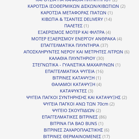
προϊόντα
2
ΚΑΡΟΤΣΙΑ ΙΣΟΘΕΡΜΙΚΩΝ ΔΙΣΚΩΝ/ΚΙΒΩΤΙΩΝ
2
1
προϊόν
ΚΑΡΟΤΣΙΑ ΜΕΤΑΦΟΡΑΣ ΠΙΑΤΩΝ
1
14
προϊόν
ΚΙΒΩΤΙΑ & ΤΣΑΝΤΕΣ DELIVERY
14
1
προϊόντα
ΠΑΛΕΤΕΣ
1
προϊόν
4
ΕΞΑΕΡΙΣΜΟΣ ΜΟΤΕΡ ΚΑΙ ΦΙΛΤΡΑ
4
προϊόντα
4
ΜΟΤΕΡ ΕΞΑΕΡΙΣΜΟΥ ΕΝΕΡΓΟΥ ΑΝΘΡΑΚΑ
4
37
προϊόντ
ΕΠΑΓΓΕΛΜΑΤΙΚΑ ΠΛΥΝΤΗΡΙΑ
37
προϊόντα
6
ΑΠΟΣΚΛΗΡΥΝΤΕΣ ΝΕΡΟΥ ΚΑΙ ΜΕΤΡΗΤΕΣ ΛΙΤΡΩΝ
6
30
προϊ
ΚΑΛΑΘΙΑ ΠΛΥΝΤΗΡΙΟΥ
30
προϊόντα
1
ΣΤΕΓΝΩΤΙΚΑ - ΓΥΑΛΙΣΤΙΚΑ ΜΑΧΑΙΡ/ΝΩΝ
1
16
προϊόν
ΕΠΑΓΓΕΛΜΑΤΙΚΑ ΨΥΓΕΙΑ
16
1
προϊόντα
ΒΙΤΡΙΝΕΣ ΚΑΤΑΨΥΞΗ
1
προϊόν
4
ΘΑΛΑΜΟΙ ΚΑΤΑΨΥΞΗ
4
3
προϊόντα
ΚΑΤΑΨΥΚΤΕΣ
3
προϊόντα
2
ΨΥΓΕΙΑ ΠΑΓΚΟΙ ΣΥΝΤΗΡΗΣΗΣ ΚΑΙ ΚΑΤΑΨΥΞΗΣ
2
2
προϊό
ΨΥΓΕΙΑ ΠΑΓΚΟΙ ΑΝΩ ΤΩΝ 70cm
2
2
προϊόντα
ΨΥΓΕΙΟ ΣΚΟΥΠΙΔΙΩΝ
2
προϊόντα
86
ΕΠΑΓΓΕΛΜΑΤΙΚΕΣ ΒΙΤΡΙΝΕΣ
86
1
προϊόντα
ΒΙΤΡΙΝΑ ΓΙΑ BAO BUNS
1
προϊόν
6
ΒΙΤΡΙΝΕΣ ΖΑΧΑΡΟΠΛΑΣΤΙΚΗΣ
6
προϊόντα
17
ΒΙΤΡΙΝΕΣ ΘΕΡΜΑΙΝΟΜΕΝΕΣ
17