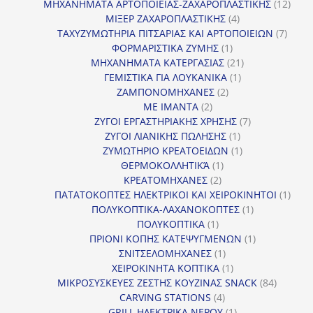
προϊόν
12
ΜΗΧΑΝΗΜΑΤΑ ΑΡΤΟΠΟΙΕΙΑΣ-ΖΑΧΑΡΟΠΛΑΣΤΙΚΗΣ
12
4
προϊ
ΜΙΞΕΡ ΖΑΧΑΡΟΠΛΑΣΤΙΚΗΣ
4
προϊόντα
7
ΤΑΧΥΖΥΜΩΤΗΡΙΑ ΠΙΤΣΑΡΙΑΣ ΚΑΙ ΑΡΤΟΠΟΙΕΙΩΝ
7
1
προϊό
ΦΟΡΜΑΡΙΣΤΙΚΑ ΖΥΜΗΣ
1
προϊόν
21
ΜΗΧΑΝΗΜΑΤΑ ΚΑΤΕΡΓΑΣΙΑΣ
21
1
προϊόντα
ΓΕΜΙΣΤΙΚΑ ΓΙΑ ΛΟΥΚΑΝΙΚΑ
1
2
προϊόν
ΖΑΜΠΟΝΟΜΗΧΑΝΕΣ
2
2
προϊόντα
ΜΕ ΙΜΑΝΤΑ
2
προϊόντα
7
ΖΥΓΟΙ ΕΡΓΑΣΤΗΡΙΑΚΗΣ ΧΡΗΣΗΣ
7
1
προϊόντα
ΖΥΓΟΙ ΛΙΑΝΙΚΗΣ ΠΩΛΗΣΗΣ
1
προϊόν
1
ΖΥΜΩΤΗΡΙΟ ΚΡΕΑΤΟΕΙΔΩΝ
1
1
προϊόν
ΘΕΡΜΟΚΟΛΛΗΤΙΚΆ
1
2
προϊόν
ΚΡΕΑΤΟΜΗΧΑΝΕΣ
2
προϊόντα
1
ΠΑΤΑΤΟΚΟΠΤΕΣ ΗΛΕΚΤΡΙΚΟΙ ΚΑΙ ΧΕΙΡΟΚΙΝΗΤΟΙ
1
1
προϊ
ΠΟΛΥΚΟΠΤΙΚΑ-ΛΑΧΑΝΟΚΟΠΤΕΣ
1
1
προϊόν
ΠΟΛΥΚΟΠΤΙΚΑ
1
προϊόν
1
ΠΡΙΟΝΙ ΚΟΠΗΣ ΚΑΤΕΨΥΓΜΕΝΩΝ
1
1
προϊόν
ΣΝΙΤΣΕΛΟΜΗΧΑΝΕΣ
1
προϊόν
1
ΧΕΙΡΟΚΙΝΗΤΑ ΚΟΠΤΙΚΑ
1
προϊόν
84
ΜΙΚΡΟΣΥΣΚΕΥΕΣ ΖΕΣΤΗΣ ΚΟΥΖΙΝΑΣ SNACK
84
4
προϊόντ
CARVING STATIONS
4
προϊόντα
1
GRILL ΗΛΕΚΤΡΙΚΑ ΝΕΡΟΥ
1