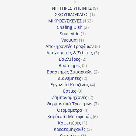
1
προϊόν
9
ΝΙΠΤΗΡΕΣ ΥΓΙΕΙΝΗΣ
9
1
προϊόντα
ΣΚΟΥΠΙΔΟΦΑΓΟΙ
1
162
προϊόν
ΜΙΚΡΟΣΥΣΚΕΥΕΣ
162
2
προϊόντα
Chafing Dish
2
1
προϊόντα
Sous Vide
1
1
προϊόν
Vacuum
1
προϊόν
3
Αποξηραντές Τροφίμων
3
3
προϊόντα
Αποχυμωτές & Στίφτες
3
2
προϊόντα
Βαφλιέρες
2
προϊόντα
2
Βραστήρες
2
προϊόντα
2
Βραστήρες Ζυμαρικών
2
2
προϊόντα
Διανεμητές
2
προϊόντα
4
Εργαλεία Κουζίνας
4
9
προϊόντα
Εστίες
9
προϊόντα
2
Ζαμπονομηχανές
2
προϊόντα
7
Θερμαντικά Τροφίμων
7
4
προϊόντα
Θερμόμετρα
4
προϊόντα
6
Καρότσια Μεταφοράς
6
1
προϊόντα
Καφετιέρες
1
προϊόν
3
Κρεατομηχανές
3
3
προϊόντα
Κρεπιέρες
3