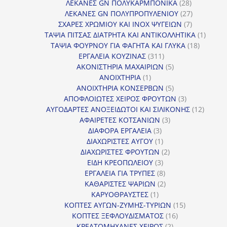
προϊόντα
28
ΛΕΚΑΝΕΣ GN ΠΟΛΥΚΑΡΜΠΟΝΙΚΑ
28
προϊόντα
27
ΛΕΚΑΝΕΣ GN ΠΟΛΥΠΡΟΠΥΛΕΝΙΟΥ
27
7
προϊόντα
ΣΧΑΡΕΣ ΧΡΩΜΙΟΥ ΚΑΙ INOX ΨΥΓΕΙΩΝ
7
προϊόντα
1
ΤΑΨΙΑ ΠΙΤΣΑΣ ΔΙΑΤΡΗΤΑ ΚΑΙ ΑΝΤΙΚΟΛΛΗΤΙΚΑ
1
18
προϊόν
ΤΑΨΙΑ ΦΟΥΡΝΟΥ ΓΙΑ ΦΑΓΗΤΑ ΚΑΙ ΓΛΥΚΑ
18
311
προϊόντ
ΕΡΓΑΛΕΙΑ ΚΟΥΖΙΝΑΣ
311
προϊόντα
5
ΑΚΟΝΙΣΤΗΡΙΑ ΜΑΧΑΙΡΙΩΝ
5
1
προϊόντα
ΑΝΟΙΧΤΗΡΙΑ
1
προϊόν
5
ΑΝΟΙΧΤΗΡΙΑ ΚΟΝΣΕΡΒΩΝ
5
προϊόντα
3
ΑΠΟΦΛΟΙΩΤΕΣ ΧΕΙΡΟΣ ΦΡΟΥΤΩΝ
3
προϊόντα
12
ΑΥΓΟΔΑΡΤΕΣ ΑΝΟΞΕΙΔΩΤΟΙ ΚΑΙ ΣΙΛΙΚΟΝΗΣ
12
3
προϊόν
ΑΦΑΙΡΕΤΕΣ ΚΟΤΣΑΝΙΩΝ
3
3
προϊόντα
ΔΙΑΦΟΡΑ ΕΡΓΑΛΕΙΑ
3
προϊόντα
1
ΔΙΑΧΩΡΙΣΤΕΣ ΑΥΓΟΥ
1
προϊόν
2
ΔΙΑΧΩΡΙΣΤΕΣ ΦΡΟΥΤΩΝ
2
3
προϊόντα
ΕΙΔΗ ΚΡΕΟΠΩΛΕΙΟΥ
3
προϊόντα
8
ΕΡΓΑΛΕΙΑ ΓΙΑ ΤΡΥΠΕΣ
8
προϊόντα
2
ΚΑΘΑΡΙΣΤΕΣ ΨΑΡΙΩΝ
2
1
προϊόντα
ΚΑΡΥΟΘΡΑΥΣΤΕΣ
1
προϊόν
15
ΚΟΠΤΕΣ ΑΥΓΩΝ-ΖΥΜΗΣ-ΤΥΡΙΩΝ
15
16
προϊόντα
ΚΟΠΤΕΣ ΞΕΦΛΟΥΔΙΣΜΑΤΟΣ
16
2
προϊόντα
ΚΡΕΑΤΟΜΗΧΑΝΕΣ ΧΕΙΡΟΣ
2