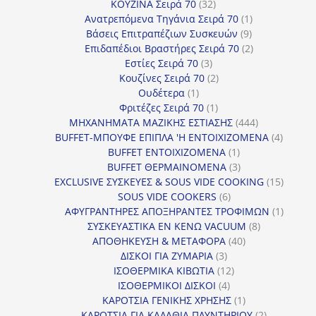
32
προϊόντα
ΚΟΥΖΙΝΑ Σειρά 70
32
προϊόντα
1
Ανατρεπόμενα Τηγάνια Σειρά 70
1
9
προϊόν
Βάσεις Επιτραπέζιων Συσκευών
9
προϊόντα
2
Επιδαπέδιοι Βραστήρες Σειρά 70
2
3
προϊόντα
Εστίες Σειρά 70
3
προϊόντα
2
Κουζίνες Σειρά 70
2
1
προϊόντα
Ουδέτερα
1
προϊόν
1
Φριτέζες Σειρά 70
1
προϊόν
444
ΜΗΧΑΝΗΜΑΤΑ ΜΑΖΙΚΗΣ ΕΣΤΙΑΣΗΣ
444
προϊόντα
4
BUFFET-ΜΠΟΥΦΕ ΕΠΙΠΛΑ 'Η ΕΝΤΟΙΧΙΖΟΜΕΝΑ
4
1
προϊόν
BUFFET ΕΝΤΟΙΧΙΖΟΜΕΝΑ
1
προϊόν
3
BUFFET ΘΕΡΜΑΙΝΟΜΕΝΑ
3
προϊόντα
15
EXCLUSIVE ΣΥΣΚΕΥΕΣ & SOUS VIDE COOKING
15
6
προϊόν
SOUS VIDE COOKERS
6
προϊόντα
1
ΑΦΥΓΡΑΝΤΗΡΕΣ ΑΠΟΞΗΡΑΝΤΕΣ ΤΡΟΦΙΜΩΝ
1
8
προϊόν
ΣΥΣΚΕΥΑΣΤΙΚΑ ΕΝ ΚΕΝΩ VACUUM
8
40
προϊόντα
ΑΠΟΘΗΚΕΥΣΗ & ΜΕΤΑΦΟΡΑ
40
3
προϊόντα
ΔΙΣΚΟΙ ΓΙΑ ΖΥΜΑΡΙΑ
3
προϊόντα
12
ΙΣΟΘΕΡΜΙΚΑ ΚΙΒΩΤΙΑ
12
4
προϊόντα
ΙΣΟΘΕΡΜΙΚΟΙ ΔΙΣΚΟΙ
4
προϊόντα
1
ΚΑΡΟΤΣΙΑ ΓΕΝΙΚΗΣ ΧΡΗΣΗΣ
1
προϊόν
2
ΚΑΡΟΤΣΙΑ ΓΙΑ ΚΑΛΑΘΙΑ ΠΛΥΝΤΗΡΙΟΥ
2