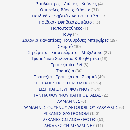
4
προϊό
Ξαπλώστρες - Αιώρες - Κούνιες
4
31
προϊόντα
Ομπρέλες-Βάσεις-Κιόσκια
31
προϊόντα
13
Παιδικά - Εφηβικά - Λοιπά Έπιπλα
13
13
προϊόντα
Παιδικό - Εφηβικό Δωμάτιο
13
1
προϊόντα
Παπουτσοθήκες
1
4
προϊόν
Πουφ
4
προϊόντα
29
Σαλόνια-Καναπέδες-Πολυθρόνες-Μπερζέρες
29
30
προϊόν
Σκαμπό
30
προϊόντα
27
Στρώματα - Επιστρώματα - Μαξιλάρια
27
18
προϊόντα
Τραπεζάκια Σαλονιού & Βοηθητικά
18
3
προϊόντα
Τραπεζαρίες Set
3
30
προϊόντα
Τραπέζια
30
προϊόντα
40
Τραπέζια - Τραπεζάκια - Σκαμπό
40
1536
προϊόντα
ΕΠΙΤΡΑΠΕΖΙΟΣ ΕΞΟΠΛΙΣΜΟΣ
1536
184
προϊόντα
ΕΙΔΗ ΚΑΙ ΣΚΕΥΗ ΦΟΥΡΝΟΥ
184
προϊόντα
22
ΓΑΝΤΙΑ ΦΟΥΡΝΟΥ ΚΑΙ ΠΡΟΣΤΑΣΙΑΣ
22
6
προϊόντα
ΛΑΜΑΡΙΝΕΣ
6
προϊόντα
6
ΛΑΜΑΡΙΝΕΣ ΦΟΥΡΝΟΥ-ΑΡΤΟΠΟΙΕΙΟΥ-ΖΑΧΑΡ/ΚΗΣ
6
130
προ
ΛΕΚΑΝΕΣ GASTRONOM
130
προϊόντα
63
ΛΕΚΑΝΕΣ GN ΑΝΟΞΕΙΔΩΤΕΣ
63
11
προϊόντα
ΛΕΚΑΝΕΣ GN ΜΕΛΑΜΙΝΗΣ
11