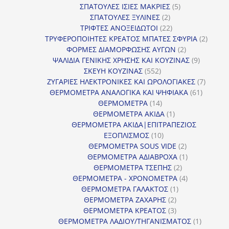
5
προϊόντα
ΣΠΑΤΟΥΛΕΣ ΙΣΙΕΣ ΜΑΚΡΙΕΣ
5
2
προϊόντα
ΣΠΑΤΟΥΛΕΣ ΞΥΛΙΝΕΣ
2
προϊόντα
22
ΤΡΙΦΤΕΣ ΑΝΟΞΕΙΔΩΤΟΙ
22
προϊόντα
2
ΤΡΥΦΕΡΟΠΟΙΗΤΕΣ ΚΡΕΑΤΟΣ ΜΠΑΤΕΣ ΣΦΥΡΙΑ
2
2
προϊόν
ΦΟΡΜΕΣ ΔΙΑΜΟΡΦΩΣΗΣ ΑΥΓΩΝ
2
προϊόντα
9
ΨΑΛΙΔΙΑ ΓΕΝΙΚΗΣ ΧΡΗΣΗΣ ΚΑΙ ΚΟΥΖΙΝΑΣ
9
552
προϊόντα
ΣΚΕΥΗ ΚΟΥΖΙΝΑΣ
552
προϊόντα
7
ΖΥΓΑΡΙΕΣ ΗΛΕΚΤΡΟΝΙΚΕΣ ΚΑΙ ΩΡΟΛΟΓΙΑΚΕΣ
7
61
προϊόν
ΘΕΡΜΟΜΕΤΡΑ ΑΝΑΛΟΓΙΚΑ ΚΑΙ ΨΗΦΙΑΚΑ
61
14
προϊόντ
ΘΕΡΜΟΜΕΤΡΑ
14
προϊόντα
1
ΘΕΡΜΟΜΕΤΡΑ ΑΚΙΔΑ
1
προϊόν
ΘΕΡΜΟΜΕΤΡΑ ΑΚΙΔΑ|ΕΠΙΤΡΑΠΕΖΙΟΣ
10
ΕΞΟΠΛΙΣΜΟΣ
10
προϊόντα
2
ΘΕΡΜΟΜΕΤΡΑ SOUS VIDE
2
προϊόντα
1
ΘΕΡΜΟΜΕΤΡΑ ΑΔΙΑΒΡΟΧΑ
1
2
προϊόν
ΘΕΡΜΟΜΕΤΡΑ ΤΣΕΠΗΣ
2
προϊόντα
4
ΘΕΡΜΟΜΕΤΡΑ - ΧΡΟΝΟΜΕΤΡΑ
4
1
προϊόντα
ΘΕΡΜΟΜΕΤΡΑ ΓΑΛΑΚΤΟΣ
1
2
προϊόν
ΘΕΡΜΟΜΕΤΡΑ ΖΑΧΑΡΗΣ
2
προϊόντα
3
ΘΕΡΜΟΜΕΤΡΑ ΚΡΕΑΤΟΣ
3
προϊόντα
1
ΘΕΡΜΟΜΕΤΡΑ ΛΑΔΙΟΥ/ΤΗΓΑΝΙΣΜΑΤΟΣ
1