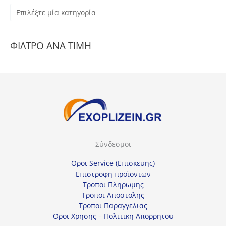
Ε
π
ι
ΦΙΛΤΡΟ ΑΝΑ ΤΙΜΗ
λ
έ
ξ
τ
ε
μ
ί
Σύνδεσμοι
α
κ
Οροι Service (Επισκευης)
α
Επιστροφη προϊοντων
Τροποι Πληρωμης
τ
Τροποι Αποστολης
η
Τροποι Παραγγελιας
γ
Οροι Χρησης – Πολιτικη Απορρητου