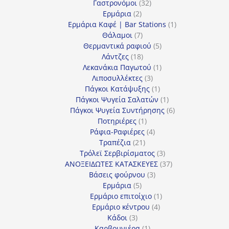
προϊόντα
32
Γαστρονόμοι
32
2
προϊόντα
Ερμάρια
2
προϊόντα
1
Ερμάρια Καφέ | Bar Stations
1
7
προϊόν
Θάλαμοι
7
προϊόντα
5
Θερμαντικά ραφιού
5
18
προϊόντα
Λάντζες
18
προϊόντα
1
Λεκανάκια Παγωτού
1
3
προϊόν
Λιποσυλλέκτες
3
προϊόντα
1
Πάγκοι Κατάψυξης
1
προϊόν
1
Πάγκοι Ψυγεία Σαλατών
1
προϊόν
6
Πάγκοι Ψυγεία Συντήρησης
6
1
προϊόντα
Ποτηριέρες
1
προϊόν
4
Ράφια-Ραφιέρες
4
21
προϊόντα
Τραπέζια
21
προϊόντα
3
Τρόλεϊ Σερβιρίσματος
3
προϊόντα
37
ΑΝΟΞΕΙΔΩΤΕΣ ΚΑΤΑΣΚΕΥΕΣ
37
3
προϊόντα
Βάσεις φούρνου
3
5
προϊόντα
Ερμάρια
5
προϊόντα
1
Ερμάριο επιτοίχιο
1
4
προϊόν
Ερμάριο κέντρου
4
3
προϊόντα
Κάδοι
3
προϊόντα
1
Καρβουνιέρα
1