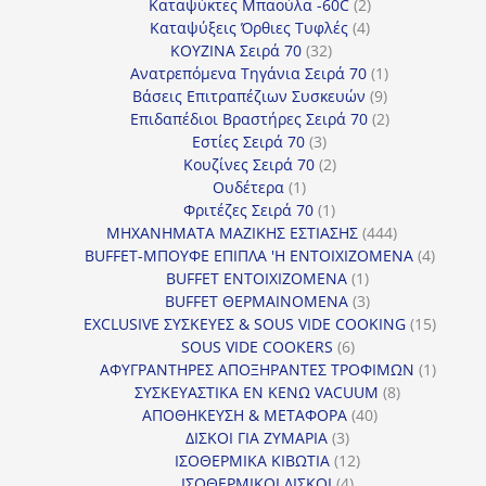
προϊόντα
2
Καταψύκτες Μπαούλα -60C
2
4
προϊόντα
Καταψύξεις Όρθιες Τυφλές
4
32
προϊόντα
ΚΟΥΖΙΝΑ Σειρά 70
32
προϊόντα
1
Ανατρεπόμενα Τηγάνια Σειρά 70
1
9
προϊόν
Βάσεις Επιτραπέζιων Συσκευών
9
προϊόντα
2
Επιδαπέδιοι Βραστήρες Σειρά 70
2
3
προϊόντα
Εστίες Σειρά 70
3
προϊόντα
2
Κουζίνες Σειρά 70
2
1
προϊόντα
Ουδέτερα
1
προϊόν
1
Φριτέζες Σειρά 70
1
προϊόν
444
ΜΗΧΑΝΗΜΑΤΑ ΜΑΖΙΚΗΣ ΕΣΤΙΑΣΗΣ
444
προϊόντα
4
BUFFET-ΜΠΟΥΦΕ ΕΠΙΠΛΑ 'Η ΕΝΤΟΙΧΙΖΟΜΕΝΑ
4
1
προϊόν
BUFFET ΕΝΤΟΙΧΙΖΟΜΕΝΑ
1
προϊόν
3
BUFFET ΘΕΡΜΑΙΝΟΜΕΝΑ
3
προϊόντα
15
EXCLUSIVE ΣΥΣΚΕΥΕΣ & SOUS VIDE COOKING
15
6
προϊόν
SOUS VIDE COOKERS
6
προϊόντα
1
ΑΦΥΓΡΑΝΤΗΡΕΣ ΑΠΟΞΗΡΑΝΤΕΣ ΤΡΟΦΙΜΩΝ
1
8
προϊόν
ΣΥΣΚΕΥΑΣΤΙΚΑ ΕΝ ΚΕΝΩ VACUUM
8
40
προϊόντα
ΑΠΟΘΗΚΕΥΣΗ & ΜΕΤΑΦΟΡΑ
40
3
προϊόντα
ΔΙΣΚΟΙ ΓΙΑ ΖΥΜΑΡΙΑ
3
προϊόντα
12
ΙΣΟΘΕΡΜΙΚΑ ΚΙΒΩΤΙΑ
12
4
προϊόντα
ΙΣΟΘΕΡΜΙΚΟΙ ΔΙΣΚΟΙ
4