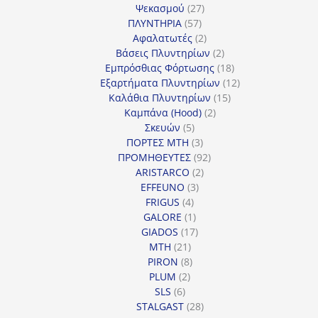
27
προϊόντα
Ψεκασμού
27
57
προϊόντα
ΠΛΥΝΤΗΡΙΑ
57
προϊόντα
2
Αφαλατωτές
2
προϊόντα
2
Βάσεις Πλυντηρίων
2
προϊόντα
18
Εμπρόσθιας Φόρτωσης
18
προϊόντα
12
Εξαρτήματα Πλυντηρίων
12
15
προϊόντα
Καλάθια Πλυντηρίων
15
2
προϊόντα
Καμπάνα (Hood)
2
5
προϊόντα
Σκευών
5
προϊόντα
3
ΠΟΡΤΕΣ MTH
3
προϊόντα
92
ΠΡΟΜΗΘΕΥΤΕΣ
92
2
προϊόντα
ARISTARCO
2
3
προϊόντα
EFFEUNO
3
4
προϊόντα
FRIGUS
4
προϊόντα
1
GALORE
1
προϊόν
17
GIADOS
17
21
προϊόντα
MTH
21
προϊόντα
8
PIRON
8
2
προϊόντα
PLUM
2
6
προϊόντα
SLS
6
προϊόντα
28
STALGAST
28