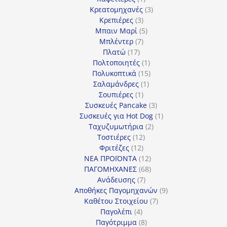
προϊόν
3
Κρεατομηχανές
3
3
προϊόντα
Κρεπιέρες
3
προϊόντα
5
Μπαιν Μαρί
5
7
προϊόντα
Μπλέντερ
7
17
προϊόντα
Πλατώ
17
προϊόντα
1
Πολτοποιητές
1
προϊόν
15
Πολυκοπτικά
15
1
προϊόντα
Σαλαμάνδρες
1
1
προϊόν
Σουπιέρες
1
προϊόν
3
Συσκευές Pancake
3
προϊόντα
1
Συσκευές για Hot Dog
1
2
προϊόν
Ταχυζυμωτήρια
2
12
προϊόντα
Τοστιέρες
12
12
προϊόντα
Φριτέζες
12
προϊόντα
12
ΝΕΑ ΠΡΟΪΟΝΤΑ
12
προϊόντα
68
ΠΑΓΟΜΗΧΑΝΕΣ
68
7
προϊόντα
Ανάδευσης
7
προϊόντα
9
Αποθήκες Παγομηχανών
9
7
προϊόντα
Καθέτου Στοιχείου
7
4
προϊόντα
Παγολέπι
4
προϊόντα
8
Παγότριμμα
8