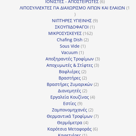
προϊόντα
6
ΙΟΝΙΣΤΕΣ - ΑΠΟΣΤΕΙΡΩΤΕΣ
6
προϊόντα
ΛΙΠΟΣΥΛΛΕΚΤΕΣ ΓΙΑ ΔΙΑΧΩΡΙΣΜΟ ΛΙΠΩΝ ΚΑΙ ΕΛΑΙΩΝ
1
1
προϊόν
9
ΝΙΠΤΗΡΕΣ ΥΓΙΕΙΝΗΣ
9
1
προϊόντα
ΣΚΟΥΠΙΔΟΦΑΓΟΙ
1
162
προϊόν
ΜΙΚΡΟΣΥΣΚΕΥΕΣ
162
2
προϊόντα
Chafing Dish
2
1
προϊόντα
Sous Vide
1
1
προϊόν
Vacuum
1
προϊόν
3
Αποξηραντές Τροφίμων
3
3
προϊόντα
Αποχυμωτές & Στίφτες
3
2
προϊόντα
Βαφλιέρες
2
προϊόντα
2
Βραστήρες
2
προϊόντα
2
Βραστήρες Ζυμαρικών
2
2
προϊόντα
Διανεμητές
2
προϊόντα
4
Εργαλεία Κουζίνας
4
9
προϊόντα
Εστίες
9
προϊόντα
2
Ζαμπονομηχανές
2
προϊόντα
7
Θερμαντικά Τροφίμων
7
4
προϊόντα
Θερμόμετρα
4
προϊόντα
6
Καρότσια Μεταφοράς
6
1
προϊόντα
Καφετιέρες
1