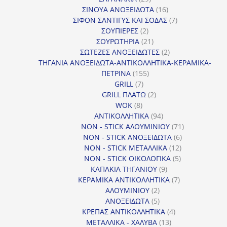
προϊόντα
16
ΣΙΝΟΥΑ ΑΝΟΞΕΙΔΩΤΑ
16
προϊόντα
7
ΣΙΦΟΝ ΣΑΝΤΙΓΥΣ ΚΑΙ ΣΟΔΑΣ
7
2
προϊόντα
ΣΟΥΠΙΕΡΕΣ
2
προϊόντα
21
ΣΟΥΡΩΤΗΡΙΑ
21
προϊόντα
2
ΣΩΤΕΖΕΣ ΑΝΟΞΕΙΔΩΤΕΣ
2
προϊόντα
ΤΗΓΑΝΙΑ ΑΝΟΞΕΙΔΩΤΑ-ΑΝΤΙΚΟΛΛΗΤΙΚΑ-ΚΕΡΑΜΙΚΑ-
155
ΠΕΤΡΙΝΑ
155
7
προϊόντα
GRILL
7
προϊόντα
2
GRILL ΠΛΑΤΩ
2
8
προϊόντα
WOK
8
προϊόντα
94
ΑΝΤΙΚΟΛΛΗΤΙΚΑ
94
προϊόντα
71
NON - STICK ΑΛΟΥΜΙΝΙΟΥ
71
6
προϊόντα
NON - STICK ΑΝΟΞΕΙΔΩΤΑ
6
12
προϊόντα
NON - STICK ΜΕΤΑΛΛΙΚΑ
12
5
προϊόντα
NON - STICK ΟΙΚΟΛΟΓΙΚΑ
5
9
προϊόντα
ΚΑΠΑΚΙΑ ΤΗΓΑΝΙΟΥ
9
προϊόντα
7
ΚΕΡΑΜΙΚΑ ΑΝΤΙΚΟΛΛΗΤΙΚΑ
7
2
προϊόντα
ΑΛΟΥΜΙΝΙΟΥ
2
προϊόντα
5
ΑΝΟΞΕΙΔΩΤΑ
5
προϊόντα
4
ΚΡΕΠΑΣ ΑΝΤΙΚΟΛΛΗΤΙΚΑ
4
13
προϊόντα
ΜΕΤΑΛΛΙΚΑ - ΧΑΛΥΒΑ
13