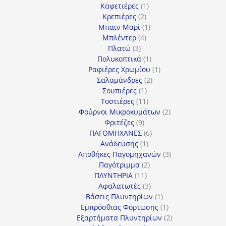
1
προϊόν
Καφετιέρες
1
2
προϊόν
Κρεπιέρες
2
προϊόντα
1
Μπαιν Μαρί
1
4
προϊόν
Μπλέντερ
4
3
προϊόντα
Πλατώ
3
προϊόντα
1
Πολυκοπτικά
1
προϊόν
1
Ραφιέρες Χρωμίου
1
2
προϊόν
Σαλαμάνδρες
2
1
προϊόντα
Σουπιέρες
1
προϊόν
11
Τοστιέρες
11
προϊόντα
2
Φούρνοι Μικροκυμάτων
2
9
προϊόντα
Φριτέζες
9
προϊόντα
6
ΠΑΓΟΜΗΧΑΝΕΣ
6
1
προϊόντα
Ανάδευσης
1
προϊόν
3
Αποθήκες Παγομηχανών
3
2
προϊόντα
Παγότριμμα
2
11
προϊόντα
ΠΛΥΝΤΗΡΙΑ
11
προϊόντα
3
Αφαλατωτές
3
προϊόντα
1
Βάσεις Πλυντηρίων
1
προϊόν
1
Εμπρόσθιας Φόρτωσης
1
προϊόν
2
Εξαρτήματα Πλυντηρίων
2