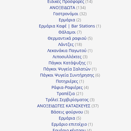
προϊόν
14
Ειδικές Προσφορές
14
134
προϊόντα
ΑΝΟΞΕΙΔΩΤΑ
134
προϊόντα
32
Γαστρονόμοι
32
2
προϊόντα
Ερμάρια
2
προϊόντα
1
Ερμάρια Καφέ | Bar Stations
1
7
προϊόν
Θάλαμοι
7
προϊόντα
5
Θερμαντικά ραφιού
5
18
προϊόντα
Λάντζες
18
προϊόντα
1
Λεκανάκια Παγωτού
1
3
προϊόν
Λιποσυλλέκτες
3
προϊόντα
1
Πάγκοι Κατάψυξης
1
προϊόν
1
Πάγκοι Ψυγεία Σαλατών
1
προϊόν
6
Πάγκοι Ψυγεία Συντήρησης
6
1
προϊόντα
Ποτηριέρες
1
προϊόν
4
Ράφια-Ραφιέρες
4
21
προϊόντα
Τραπέζια
21
προϊόντα
3
Τρόλεϊ Σερβιρίσματος
3
προϊόντα
37
ΑΝΟΞΕΙΔΩΤΕΣ ΚΑΤΑΣΚΕΥΕΣ
37
3
προϊόντα
Βάσεις φούρνου
3
5
προϊόντα
Ερμάρια
5
προϊόντα
1
Ερμάριο επιτοίχιο
1
4
προϊόν
Ερμάριο κέντρου
4