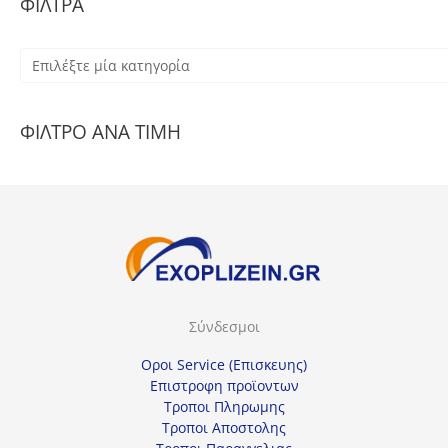
ΦΙΛΤΡΑ
Ε
π
ι
ΦΙΛΤΡΟ ΑΝΑ ΤΙΜΗ
λ
έ
ξ
τ
ε
μ
ί
Σύνδεσμοι
α
κ
Οροι Service (Επισκευης)
α
Επιστροφη προϊοντων
Τροποι Πληρωμης
τ
Τροποι Αποστολης
η