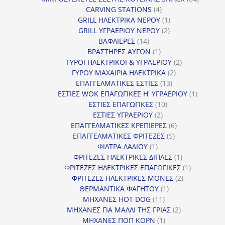
4
προϊόντ
CARVING STATIONS
4
προϊόντα
1
GRILL ΗΛΕΚΤΡΙΚΑ ΝΕΡΟΥ
1
2
προϊόν
GRILL ΥΓΡΑΕΡΙΟΥ ΝΕΡΟΥ
2
14
προϊόντα
ΒΑΦΛΙΕΡΕΣ
14
προϊόντα
1
ΒΡΑΣΤΗΡΕΣ ΑΥΓΩΝ
1
προϊόν
2
ΓΥΡΟΙ ΗΛΕΚΤΡΙΚΟΙ & ΥΓΡΑΕΡΙΟΥ
2
2
προϊόντα
ΓΥΡΟΥ ΜΑΧΑΙΡΙΑ ΗΛΕΚΤΡΙΚΑ
2
13
προϊόντα
ΕΠΑΓΓΕΛΜΑΤΙΚΕΣ ΕΣΤΙΕΣ
13
προϊόντα
1
ΕΣΤΙΕΣ WOK ΕΠΑΓΩΓΙΚΕΣ Η' ΥΓΡΑΕΡΙΟΥ
1
10
προϊόν
ΕΣΤΙΕΣ ΕΠΑΓΩΓΙΚΕΣ
10
2
προϊόντα
ΕΣΤΙΕΣ ΥΓΡΑΕΡΙΟΥ
2
προϊόντα
6
ΕΠΑΓΓΕΛΜΑΤΙΚΕΣ ΚΡΕΠΙΕΡΕΣ
6
5
προϊόντα
ΕΠΑΓΓΕΛΜΑΤΙΚΕΣ ΦΡΙΤΕΖΕΣ
5
1
προϊόντα
ΦΙΛΤΡΑ ΛΑΔΙΟΥ
1
προϊόν
1
ΦΡΙΤΕΖΕΣ ΗΛΕΚΤΡΙΚΕΣ ΔΙΠΛΕΣ
1
προϊόν
1
ΦΡΙΤΕΖΕΣ ΗΛΕΚΤΡΙΚΕΣ ΕΠΑΓΩΓΙΚΕΣ
1
2
προϊόν
ΦΡΙΤΕΖΕΣ ΗΛΕΚΤΡΙΚΕΣ ΜΟΝΕΣ
2
1
προϊόντα
ΘΕΡΜΑΝΤΙΚΑ ΦΑΓΗΤΟΥ
1
11
προϊόν
ΜΗΧΑΝΕΣ HOT DOG
11
προϊόντα
2
ΜΗΧΑΝΕΣ ΓΙΑ ΜΑΛΛΙ ΤΗΣ ΓΡΙΑΣ
2
1
προϊόντα
ΜΗΧΑΝΕΣ ΠΟΠ ΚΟΡΝ
1