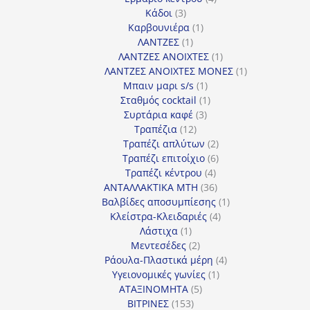
3
προϊόντα
Κάδοι
3
προϊόντα
1
Καρβουνιέρα
1
1
προϊόν
ΛΑΝΤΖΕΣ
1
προϊόν
1
ΛΑΝΤΖΕΣ ΑΝΟΙΧΤΕΣ
1
προϊόν
1
ΛΑΝΤΖΕΣ ΑΝΟΙΧΤΕΣ ΜΟΝΕΣ
1
1
προϊόν
Μπαιν μαρι s/s
1
προϊόν
1
Σταθμός cocktail
1
3
προϊόν
Συρτάρια καφέ
3
12
προϊόντα
Τραπέζια
12
προϊόντα
2
Τραπέζι απλύτων
2
προϊόντα
6
Τραπέζι επιτοίχιο
6
4
προϊόντα
Τραπέζι κέντρου
4
προϊόντα
36
ΑΝΤΑΛΛΑΚΤΙΚΑ MTH
36
προϊόντα
1
Βαλβίδες αποσυμπίεσης
1
4
προϊόν
Κλείστρα-Κλειδαριές
4
1
προϊόντα
Λάστιχα
1
προϊόν
2
Μεντεσέδες
2
προϊόντα
4
Ράουλα-Πλαστικά μέρη
4
1
προϊόντα
Υγειονομικές γωνίες
1
5
προϊόν
ΑΤΑΞΙΝΟΜΗΤΑ
5
153
προϊόντα
ΒΙΤΡΙΝΕΣ
153