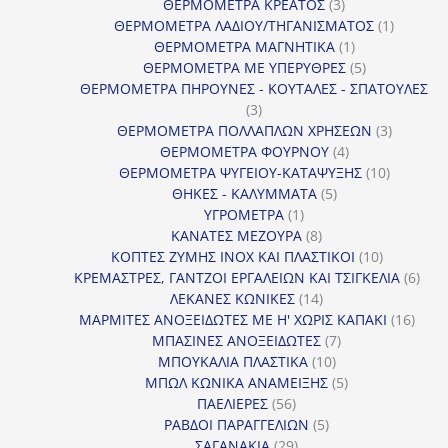
προϊόντα
3
ΘΕΡΜΟΜΕΤΡΑ ΚΡΕΑΤΟΣ
3
προϊόντα
1
ΘΕΡΜΟΜΕΤΡΑ ΛΑΔΙΟΥ/ΤΗΓΑΝΙΣΜΑΤΟΣ
1
1
προϊόν
ΘΕΡΜΟΜΕΤΡΑ ΜΑΓΝΗΤΙΚΑ
1
προϊόν
5
ΘΕΡΜΟΜΕΤΡΑ ΜΕ ΥΠΕΡΥΘΡΕΣ
5
προϊόντα
ΘΕΡΜΟΜΕΤΡΑ ΠΗΡΟΥΝΕΣ - ΚΟΥΤΑΛΕΣ - ΣΠΑΤΟΥΛΕΣ
3
3
προϊόντα
3
ΘΕΡΜΟΜΕΤΡΑ ΠΟΛΛΑΠΛΩΝ ΧΡΗΣΕΩΝ
3
4
προϊόντ
ΘΕΡΜΟΜΕΤΡΑ ΦΟΥΡΝΟΥ
4
προϊόντα
10
ΘΕΡΜΟΜΕΤΡΑ ΨΥΓΕΙΟΥ-ΚΑΤΑΨΥΞΗΣ
10
5
προϊόντα
ΘΗΚΕΣ - ΚΑΛΥΜΜΑΤΑ
5
1
προϊόντα
ΥΓΡΟΜΕΤΡΑ
1
προϊόν
8
ΚΑΝΑΤΕΣ ΜΕΖΟΥΡΑ
8
προϊόντα
10
ΚΟΠΤΕΣ ΖΥΜΗΣ INOX ΚΑΙ ΠΛΑΣΤΙΚΟΙ
10
προϊόντα
6
ΚΡΕΜΑΣΤΡΕΣ, ΓΑΝΤΖΟΙ ΕΡΓΑΛΕΙΩΝ ΚΑΙ ΤΣΙΓΚΕΛΙΑ
6
14
προϊ
ΛΕΚΑΝΕΣ ΚΩΝΙΚΕΣ
14
προϊόντα
16
ΜΑΡΜΙΤΕΣ ΑΝΟΞΕΙΔΩΤΕΣ ΜΕ Η' ΧΩΡΙΣ ΚΑΠΑΚΙ
16
7
προϊ
ΜΠΑΣΙΝΕΣ ΑΝΟΞΕΙΔΩΤΕΣ
7
10
προϊόντα
ΜΠΟΥΚΑΛΙΑ ΠΛΑΣΤΙΚΑ
10
προϊόντα
5
ΜΠΩΛ ΚΩΝΙΚΑ ΑΝΑΜΕΙΞΗΣ
5
56
προϊόντα
ΠΑΕΛΙΕΡΕΣ
56
προϊόντα
5
ΡΑΒΔΟΙ ΠΑΡΑΓΓΕΛΙΩΝ
5
29
προϊόντα
ΣΑΓΑΝΑΚΙΑ
29