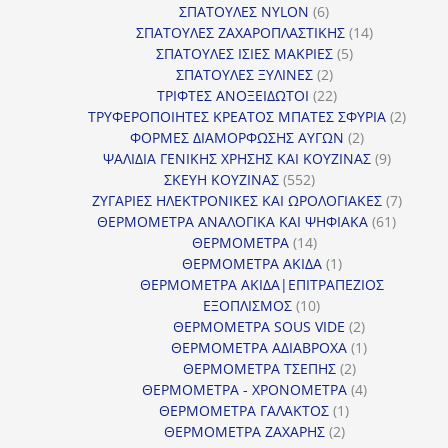
6
προϊόντ
ΣΠΑΤΟΥΛΕΣ NYLON
6
προϊόντα
14
ΣΠΑΤΟΥΛΕΣ ΖΑΧΑΡΟΠΛΑΣΤΙΚΗΣ
14
5
προϊόντα
ΣΠΑΤΟΥΛΕΣ ΙΣΙΕΣ ΜΑΚΡΙΕΣ
5
2
προϊόντα
ΣΠΑΤΟΥΛΕΣ ΞΥΛΙΝΕΣ
2
προϊόντα
22
ΤΡΙΦΤΕΣ ΑΝΟΞΕΙΔΩΤΟΙ
22
προϊόντα
2
ΤΡΥΦΕΡΟΠΟΙΗΤΕΣ ΚΡΕΑΤΟΣ ΜΠΑΤΕΣ ΣΦΥΡΙΑ
2
2
προϊόν
ΦΟΡΜΕΣ ΔΙΑΜΟΡΦΩΣΗΣ ΑΥΓΩΝ
2
προϊόντα
9
ΨΑΛΙΔΙΑ ΓΕΝΙΚΗΣ ΧΡΗΣΗΣ ΚΑΙ ΚΟΥΖΙΝΑΣ
9
552
προϊόντα
ΣΚΕΥΗ ΚΟΥΖΙΝΑΣ
552
προϊόντα
7
ΖΥΓΑΡΙΕΣ ΗΛΕΚΤΡΟΝΙΚΕΣ ΚΑΙ ΩΡΟΛΟΓΙΑΚΕΣ
7
61
προϊόν
ΘΕΡΜΟΜΕΤΡΑ ΑΝΑΛΟΓΙΚΑ ΚΑΙ ΨΗΦΙΑΚΑ
61
14
προϊόντ
ΘΕΡΜΟΜΕΤΡΑ
14
προϊόντα
1
ΘΕΡΜΟΜΕΤΡΑ ΑΚΙΔΑ
1
προϊόν
ΘΕΡΜΟΜΕΤΡΑ ΑΚΙΔΑ|ΕΠΙΤΡΑΠΕΖΙΟΣ
10
ΕΞΟΠΛΙΣΜΟΣ
10
προϊόντα
2
ΘΕΡΜΟΜΕΤΡΑ SOUS VIDE
2
προϊόντα
1
ΘΕΡΜΟΜΕΤΡΑ ΑΔΙΑΒΡΟΧΑ
1
2
προϊόν
ΘΕΡΜΟΜΕΤΡΑ ΤΣΕΠΗΣ
2
προϊόντα
4
ΘΕΡΜΟΜΕΤΡΑ - ΧΡΟΝΟΜΕΤΡΑ
4
1
προϊόντα
ΘΕΡΜΟΜΕΤΡΑ ΓΑΛΑΚΤΟΣ
1
2
προϊόν
ΘΕΡΜΟΜΕΤΡΑ ΖΑΧΑΡΗΣ
2