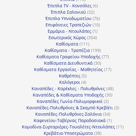
προϊόντα
6
Έπιπλα TV - Κονσόλες
6
32
προϊόντα
Έπιπλα Σαλονιού
32
προϊόντα
76
Έπιπλα Υπνοδωματίου
76
10
προϊόντα
Επιφάνειες Τραπεζιών
10
1
προϊόντα
Ερμάρια - Ντουλάπες
1
354
προϊόν
Εσωτερικός Χώρος
354
111
προϊόντα
Καθίσματα
111
προϊόντα
199
Καθίσματα - Τραπέζια
199
προϊόντα
77
Καθίσματα Γραφείου-Υποδοχής
77
30
προϊόντα
Καθίσματα Διευθυντικά
30
προϊόντα
17
Καθίσματα Εργασίας - Μαθητείας
17
5
προϊόντα
Καθρέπτες
5
4
προϊόντα
Καλόγεροι
4
προϊόντα
48
Καναπέδες - Καρέκλες - Πολυθρόνες
48
30
προϊόντα
Καναπέδες & Καθίσματα Υποδοχής
30
2
προϊόντα
Καναπέδες Γωνία-Πολυμορφικοί
2
προϊόντα
3
Καναπέδες-Πολυθρόνες & Σκαμπό Κρεβάτι
3
34
προϊόντ
Καναπέδες-Πολυθρόνες-Σαλόνια
34
προϊόντα
1
Καφενείου-Ταβέρνας Παραδοσιακά
1
προϊόν
11
Κομοδίνα-Συρταριέρες-Τουαλέτες-Ντουλάπες
11
38
προϊόν
Κρεβάτια-Υποστρώματα
38