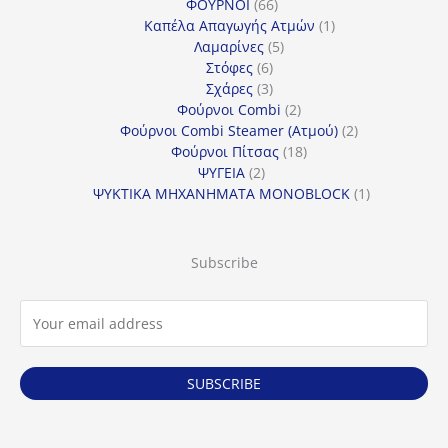
66
προϊόντα
ΦΟΥΡΝΟΙ
66
προϊόντα
1
Καπέλα Απαγωγής Ατμών
1
5
προϊόν
Λαμαρίνες
5
6
προϊόντα
Στόφες
6
προϊόντα
3
Σχάρες
3
προϊόντα
2
Φούρνοι Combi
2
προϊόντα
2
Φούρνοι Combi Steamer (Ατμού)
2
18
προϊόντα
Φούρνοι Πίτσας
18
2
προϊόντα
ΨΥΓΕΙΑ
2
προϊόντα
1
ΨΥΚΤΙΚΑ ΜΗΧΑΝΗΜΑΤΑ MONOBLOCK
1
προϊόν
Subscribe
SUBSCRIBE