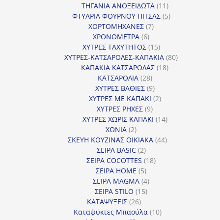
προϊόντα
11
ΤΗΓΑΝΙΑ ΑΝΟΞΕΙΔΩΤΑ
11
προϊόντα
5
ΦΤΥΑΡΙΑ ΦΟΥΡΝΟΥ ΠΙΤΣΑΣ
5
7
προϊόντα
ΧΟΡΤΟΜΗΧΑΝΕΣ
7
6
προϊόντα
ΧΡΟΝΟΜΕΤΡΑ
6
προϊόντα
15
ΧΥΤΡΕΣ ΤΑΧΥΤΗΤΟΣ
15
προϊόντα
80
ΧΥΤΡΕΣ-ΚΑΤΣΑΡΟΛΕΣ-ΚΑΠΑΚΙΑ
80
18
προϊόντα
ΚΑΠΑΚΙΑ ΚΑΤΣΑΡΟΛΑΣ
18
28
προϊόντα
ΚΑΤΣΑΡΟΛΙΑ
28
προϊόντα
9
ΧΥΤΡΕΣ ΒΑΘΙΕΣ
9
προϊόντα
2
ΧΥΤΡΕΣ ΜΕ ΚΑΠΑΚΙ
2
9
προϊόντα
ΧΥΤΡΕΣ ΡΗΧΕΣ
9
προϊόντα
14
ΧΥΤΡΕΣ ΧΩΡΙΣ ΚΑΠΑΚΙ
14
2
προϊόντα
ΧΩΝΙΑ
2
προϊόντα
44
ΣΚΕΥΗ ΚΟΥΖΙΝΑΣ ΟΙΚΙΑΚΑ
44
2
προϊόντα
ΣΕΙΡΑ BASIC
2
προϊόντα
18
ΣΕΙΡΑ COCOTTES
18
5
προϊόντα
ΣΕΙΡΑ HOME
5
προϊόντα
4
ΣΕΙΡΑ MAGMA
4
15
προϊόντα
ΣΕΙΡΑ STILO
15
26
προϊόντα
ΚΑΤΑΨΥΞΕΙΣ
26
προϊόντα
10
Καταψύκτες Μπαούλα
10