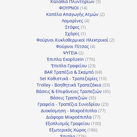
3
προϊόντα
Καλάθια Πλυντηρίων
3
14
προϊόντα
ΦΟΥΡΝΟΙ
14
προϊόντα
2
Καπέλα Απαγωγής Ατμών
2
4
προϊόντα
Λαμαρίνες
4
1
προϊόντα
Στόφες
1
προϊόν
1
Σχάρες
1
προϊόν
2
Φούρνοι Κυκλοθερμικοί Ηλεκτρικοί
2
4
προϊόντα
Φούρνοι Πίτσας
4
2
προϊόντα
ΨΥΓΕΙΑ
2
προϊόντα
776
Έπιπλα Exoplizein
776
προϊόντα
23
'Επιπλα Γραφείου
23
προϊόντα
68
BAR Τραπέζια & Σκαμπό
68
προϊόντα
10
Set Καθιστικά - Τραπεζαρίες
10
προϊόντα
33
Trolley - Βοηθητικά Τραπεζάκια
33
προϊόντα
45
Βάσεις & Επιφάνειες Τραπεζιών
45
35
προϊόντα
Βάσεις Τραπεζιών
35
προϊόντα
23
Γραφεία - Τραπέζια Συνεδρίου
23
77
προϊόντα
Διακόσμηση - Μικροέπιπλα
77
77
προϊόντα
Διάφορα Μικροέπιπλα
77
προϊόντα
100
Εξοπλισμός Γραφείου
100
186
προϊόντα
Εξωτερικός Χώρος
186
776
προϊόντα
Έπιπλα
776