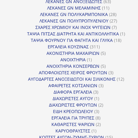
προϊόντα
63
ΛΕΚΑΝΕΣ GN ΑΝΟΞΕΙΔΩΤΕΣ
63
11
προϊόντα
ΛΕΚΑΝΕΣ GN ΜΕΛΑΜΙΝΗΣ
11
προϊόντα
28
ΛΕΚΑΝΕΣ GN ΠΟΛΥΚΑΡΜΠΟΝΙΚΑ
28
προϊόντα
27
ΛΕΚΑΝΕΣ GN ΠΟΛΥΠΡΟΠΥΛΕΝΙΟΥ
27
7
προϊόντα
ΣΧΑΡΕΣ ΧΡΩΜΙΟΥ ΚΑΙ INOX ΨΥΓΕΙΩΝ
7
προϊόντα
1
ΤΑΨΙΑ ΠΙΤΣΑΣ ΔΙΑΤΡΗΤΑ ΚΑΙ ΑΝΤΙΚΟΛΛΗΤΙΚΑ
1
18
προϊόν
ΤΑΨΙΑ ΦΟΥΡΝΟΥ ΓΙΑ ΦΑΓΗΤΑ ΚΑΙ ΓΛΥΚΑ
18
311
προϊόντ
ΕΡΓΑΛΕΙΑ ΚΟΥΖΙΝΑΣ
311
προϊόντα
5
ΑΚΟΝΙΣΤΗΡΙΑ ΜΑΧΑΙΡΙΩΝ
5
1
προϊόντα
ΑΝΟΙΧΤΗΡΙΑ
1
προϊόν
5
ΑΝΟΙΧΤΗΡΙΑ ΚΟΝΣΕΡΒΩΝ
5
προϊόντα
3
ΑΠΟΦΛΟΙΩΤΕΣ ΧΕΙΡΟΣ ΦΡΟΥΤΩΝ
3
προϊόντα
12
ΑΥΓΟΔΑΡΤΕΣ ΑΝΟΞΕΙΔΩΤΟΙ ΚΑΙ ΣΙΛΙΚΟΝΗΣ
12
3
προϊόν
ΑΦΑΙΡΕΤΕΣ ΚΟΤΣΑΝΙΩΝ
3
3
προϊόντα
ΔΙΑΦΟΡΑ ΕΡΓΑΛΕΙΑ
3
προϊόντα
1
ΔΙΑΧΩΡΙΣΤΕΣ ΑΥΓΟΥ
1
προϊόν
2
ΔΙΑΧΩΡΙΣΤΕΣ ΦΡΟΥΤΩΝ
2
3
προϊόντα
ΕΙΔΗ ΚΡΕΟΠΩΛΕΙΟΥ
3
προϊόντα
8
ΕΡΓΑΛΕΙΑ ΓΙΑ ΤΡΥΠΕΣ
8
προϊόντα
2
ΚΑΘΑΡΙΣΤΕΣ ΨΑΡΙΩΝ
2
1
προϊόντα
ΚΑΡΥΟΘΡΑΥΣΤΕΣ
1
προϊόν
15
ΚΟΠΤΕΣ ΑΥΓΩΝ-ΖΥΜΗΣ-ΤΥΡΙΩΝ
15