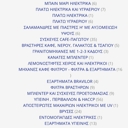
προϊόν
6
ΜΠΑΙΝ ΜΑΡΙ ΗΛΕΚΤΡΙΚΑ
6
προϊόντα
7
ΠΛΑΤΩ ΗΛΕΚΤΡΙΚΑ ΚΑΙ ΥΓΡΑΕΡΙΟΥ
7
1
προϊόντα
ΠΛΑΤΩ ΗΛΕΚΤΡΙΚΑ
1
6
προϊόν
ΠΛΑΤΩ ΥΓΡΑΕΡΙΟΥ
6
προϊόντα
ΣΑΛΑΜΑΝΔΡΕΣ ΜΕ ΠΙΑΣΤΡΕΣ Η' ΜΕ ΑΥΞΟΜΕΙΩΣΗ
6
ΥΨΟΥΣ
6
προϊόντα
35
ΣΥΣΚΕΥΕΣ CAFE-ΠΑΓΩΤΟΥ
35
προϊόντα
5
ΒΡΑΣΤΗΡΕΣ ΚΑΦΕ, ΝΕΡΟΥ, ΓΑΛΑΚΤΟΣ & ΤΣΑΓΙΟΥ
5
3
προϊ
ΓΡΑΝΙΤΟΜΗΧΑΝΕΣ ΜΕ 1-2-3 ΚΑΔΟΥΣ
3
1
προϊόντα
ΚΑΝΑΤΕΣ ΜΠΛΕΝΤΕΡ
1
προϊόν
1
ΛΕΜΟΝΟΣΤΙΦΤΕΣ ΧΕΙΡΟΣ ΚΑΙ ΗΛΕΚΤΡΙΚΟΙ
1
προϊόν
ΜΗΧΑΝΕΣ ΚΑΦΕ ΦΙΛΤΡΟΥ - ΦΙΛΤΡΑ & ΕΞΑΡΤΗΜΑΤΑ
16
16
προϊόντα
4
ΕΞΑΡΤΗΜΑΤΑ BRAVILOR
4
9
προϊόντα
ΦΙΛΤΡΑ ΒΡΑΣΤΗΡΩΝ
9
προϊόντα
9
ΜΠΛΕΝΤΕΡ ΚΑΙ ΣΥΣΚΕΥΕΣ ΠΡΟΕΤΟΙΜΑΣΙΑΣ
9
56
προϊόντ
ΥΓΙΕΙΝΗ , ΠΕΡΙΒΑΛΛΟΝ & HACCP
56
προϊόντα
1
ΑΠΟΣΤΕΙΡΩΤΕΣ ΜΑΧΑΙΡΙΩΝ ΗΛΕΚΤΡΙΚΟΙ ΜΕ UV
1
24
προϊό
ΒΡΥΣΕΣ
24
προϊόντα
1
ΕΝΤΟΜΟΠΑΓΙΔΕΣ ΗΛΕΚΤΡΙΚΕΣ
1
13
προϊόν
ΕΞΑΡΤΗΜΑΤΑ ΥΓΙΕΙΝΗΣ
13