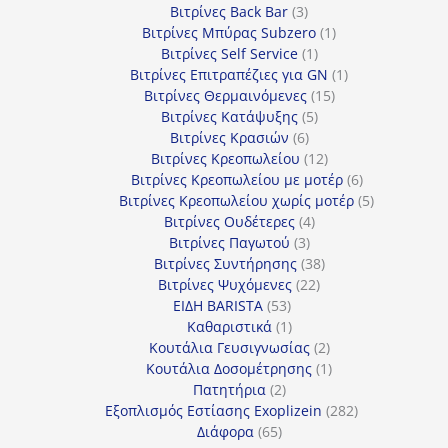
προϊόντα
3
Βιτρίνες Back Bar
3
προϊόντα
1
Βιτρίνες Mπύρας Subzero
1
1
προϊόν
Βιτρίνες Self Service
1
προϊόν
1
Βιτρίνες Επιτραπέζιες για GN
1
15
προϊόν
Βιτρίνες Θερμαινόμενες
15
5
προϊόντα
Βιτρίνες Κατάψυξης
5
6
προϊόντα
Βιτρίνες Κρασιών
6
προϊόντα
12
Βιτρίνες Κρεοπωλείου
12
προϊόντα
6
Βιτρίνες Κρεοπωλείου με μοτέρ
6
προϊόντα
5
Βιτρίνες Κρεοπωλείου χωρίς μοτέρ
5
4
προϊόντα
Βιτρίνες Ουδέτερες
4
3
προϊόντα
Βιτρίνες Παγωτού
3
προϊόντα
38
Βιτρίνες Συντήρησης
38
22
προϊόντα
Βιτρίνες Ψυχόμενες
22
53
προϊόντα
ΕΙΔΗ BARISTA
53
προϊόντα
1
Καθαριστικά
1
προϊόν
2
Κουτάλια Γευσιγνωσίας
2
προϊόντα
1
Κουτάλια Δοσομέτρησης
1
2
προϊόν
Πατητήρια
2
προϊόντα
282
Εξοπλισμός Εστίασης Exoplizein
282
65
προϊόντα
Διάφορα
65