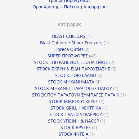
Τροποι Παραγγελιας
γ
Οροι Χρησης – Πολιτικη Απορρητου
ο
ρ
Κατηγορίες
ί
1
BLAST CHILLERS
1
α
προϊόν
1
Blast Chillers / Shock Freezers
1
2
προϊόν
Horeca Outlet
2
προϊόντα
46
SUPER ΠΡΟΣΦΟΡΕΣ
46
προϊόντα
2
STOCK ΕΠΙΤΡΑΠΕΖΙΟΣ ΕΞΟΠΛΙΣΜΟΣ
2
προϊόντα
2
STOCK ΣΚΕΥΗ & ΕΙΔΗ ΠΑΡΟΥΣΙΑΣΗΣ
2
2
προϊόντα
STOCK ΠΟΡΣΕΛΑΝΗ
2
4
προϊόντα
STOCK ΜΗΧΑΝΗΜΑΤΑ
4
προϊόντα
1
STOCK ΜΗΧΑΝΕΣ ΠΑΡΑΓΩΓΗΣ ΠΑΓΟΥ
1
προϊόν
1
STOCK ΠΟΥ ΠΑΡΑΓΟΥΝ ΣΥΜΠΑΓΕΣ ΠΑΓΑΚΙ
1
1
προϊόν
STOCK ΜΙΚΡΟΣΥΣΚΕΥΕΣ
1
προϊόν
1
STOCK GRILL ΗΛΕΚΤΡΙΚΑ
1
προϊόν
1
STOCK ΠΛΑΤΩ ΥΓΡΑΕΡΙΟΥ
1
1
προϊόν
STOCK ΥΓΙΕΙΝΗ & HACCP
1
1
προϊόν
STOCK ΒΡΥΣΕΣ
1
1
προϊόν
STOCK ΨΥΓΕΙΑ
1