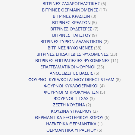
προϊόν
6
ΒΙΤΡΙΝΕΣ ΖΑΧΑΡΟΠΛΑΣΤΙΚΗΣ
6
προϊόντα
17
ΒΙΤΡΙΝΕΣ ΘΕΡΜΑΙΝΟΜΕΝΕΣ
17
3
προϊόντα
ΒΙΤΡΙΝΕΣ ΚΡΑΣΙΩΝ
3
προϊόντα
5
ΒΙΤΡΙΝΕΣ ΚΡΕΑΤΩΝ
5
προϊόντα
7
ΒΙΤΡΙΝΕΣ ΟΥΔΕΤΕΡΕΣ
7
9
προϊόντα
ΒΙΤΡΙΝΕΣ ΠΑΓΩΤΟΥ
9
προϊόντα
2
ΒΙΤΡΙΝΕΣ ΤΥΡΙΩΝ ΑΛΛΑΝΤΙΚΩΝ
2
38
προϊόντα
ΒΙΤΡΙΝΕΣ ΨΥΧΟΜΕΝΕΣ
38
προϊόντα
23
ΒΙΤΡΙΝΕΣ ΕΠΙΔΑΠΕΔΙΕΣ ΨΥΧΟΜΕΝΕΣ
23
προϊόντα
11
ΒΙΤΡΙΝΕΣ ΕΠΙΤΡΑΠΕΖΙΕΣ ΨΥΧΟΜΕΝΕΣ
11
25
προϊόντ
ΕΠΑΓΓΕΛΜΑΤΙΚΟΙ ΦΟΥΡΝΟΙ
25
5
προϊόντα
ΑΝΟΞΕΙΔΩΤΕΣ ΒΑΣΕΙΣ
5
προϊόντα
8
ΦΟΥΡΝΟΙ ΚΥΚΛ/ΚΟΙ ΑΤΜΟΥ DIRECT STEAM
8
4
προϊόν
ΦΟΥΡΝΟΙ ΚΥΚΛΟΘΕΡΜΙΚΟΙ
4
προϊόντα
5
ΦΟΥΡΝΟΙ ΜΙΚΡΟΚΥΜΑΤΩΝ
5
3
προϊόντα
ΦΟΥΡΝΟΙ ΠΙΤΣΑΣ
3
2
προϊόντα
ΖΕΣΤΗ ΚΟΥΖΙΝΑ
2
προϊόντα
2
ΚΟΥΖΙΝΑ ΥΓΡΑΕΡΙΟΥ
2
προϊόντα
6
ΘΕΡΜΑΝΤΙΚΑ ΕΞΩΤΕΡΙΚΟΥ ΧΩΡΟΥ
6
1
προϊόντα
ΗΛΕΚΤΡΙΚΑ ΘΕΡΜΑΝΤΙΚΑ
1
5
προϊόν
ΘΕΡΜΑΝΤΙΚΑ ΥΓΡΑΕΡΙΟΥ
5