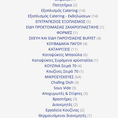
προϊόν
2
Πατητήρια
2
προϊόντα
14
Εξοπλισμός Catering
14
προϊόντα
14
Εξοπλισμός Catering - Εκδηλώσεων
14
5
προϊόντα
ΕΠΙΤΡΑΠΕΖΙΟΣ ΕΞΟΠΛΙΣΜΟΣ
5
προϊόντα
1
ΕΙΔΗ ΠΡΟΕΤΟΙΜΑΣΙΑΣ ΖΑΧΑΡΟΠΛΑΣΤΙΚΗΣ
1
1
προϊόν
ΦΟΡΜΕΣ
1
προϊόν
4
ΣΚΕΥΗ ΚΑΙ ΕΙΔΗ ΠΑΡΟΥΣΙΑΣΗΣ BUFFET
4
4
προϊόντα
ΚΟΥΒΑΔΑΚΙΑ ΠΑΓΟΥ
4
11
προϊόντα
ΚΑΤΑΨΥΞΕΙΣ
11
προϊόντα
6
Καταψύκτες Μπαούλα
6
προϊόντα
1
Καταψύκτες Συρόμενα κρύσταλλα
1
4
προϊόν
ΚΟΥΖΙΝΑ Σειρά 70
4
προϊόντα
1
Κουζίνες Σειρά 70
1
64
προϊόν
ΜΙΚΡΟΣΥΣΚΕΥΕΣ
64
3
προϊόντα
Chafing Dish
3
3
προϊόντα
Sous Vide
3
προϊόντα
3
Αποχυμωτές & Στίφτες
3
3
προϊόντα
Βραστήρες
3
προϊόντα
2
Διανεμητές
2
προϊόντα
2
Εργαλεία Κουζίνας
2
προϊόντα
1
Θερμαινόμενοι διανεμητές
1