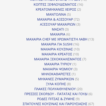
16
προϊόντα
ΚΟΠΤΕΣ ΞΕΦΛΟΥΔΙΣΜΑΤΟΣ
16
2
προϊόντα
ΚΡΕΑΤΟΜΗΧΑΝΕΣ ΧΕΙΡΟΣ
2
5
προϊόντα
ΜΑΝΤΟΛΙΝΑ
5
προϊόντα
72
ΜΑΧΑΙΡΙΑ & ΑΞΕΣΟΥΑΡ
72
προϊόντα
3
ΑΞΕΣΟΥΑΡ ΜΑΧΑΙΡΙΩΝ
3
3
προϊόντα
ΜΑΣΑΤΙ
3
προϊόντα
6
ΜΑΧΑΙΡΙΑ
6
προϊόντα
13
ΜΑΧΑΙΡΙΑ CHEF ΜΕ ΧΡΩΜΑΤΙΣΤΗ ΛΑΒΗ
13
16
προϊόντ
ΜΑΧΑΙΡΙΑ ΓΙΑ SUSHI
16
προϊόντα
10
ΜΑΧΑΙΡΙΑ ΚΟΥΖΙΝΑΣ
10
10
προϊόντα
ΜΑΧΑΙΡΙΑ ΚΡΕΑΤΟΣ
10
προϊόντα
7
ΜΑΧΑΙΡΙΑ ΞΕΚΟΚΚΑΛΙΣΜΑΤΟΣ
7
1
προϊόντα
ΜΑΧΑΙΡΙΑ ΤΥΡΙΟΥ
1
προϊόν
3
ΜΑΧΑΙΡΙΑ ΨΩΜΙΟΥ
3
1
προϊόντα
ΜΗΛΟΚΑΘΑΡΙΣΤΕΣ
1
προϊόν
5
ΜΗΧΑΝΕΣ ΖΥΜΑΡΙΚΩΝ
5
8
προϊόντα
ΞΥΛΑ ΚΟΠΗΣ
8
προϊόντα
20
ΠΛΑΚΕΣ ΠΟΛΥΑΙΘΥΛΕΝΙΟΥ
20
προϊόντα
6
ΠΡΕΣΣΕΣ ΣΚΟΡΔΟΥ - ΠΑΤΑΤΑΣ ΚΑΙ ΓΟΥΔΙ
6
9
προϊόντα
ΡΟΔΕΣ ΠΙΤΣΑΣ & ΖΥΜΗΣ
9
προϊόντα
67
ΣΠΑΤΟΥΛΕΣ ΚΟΥΖΙΝΑΣ ΚΑΙ ΠΑΡΟΥΣΙΑΣΗΣ
67