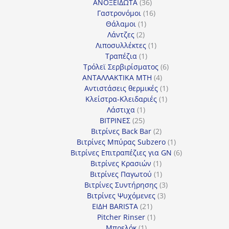
προϊόντα
36
ΑΝΟΞΕΙΔΩΤΑ
36
προϊόντα
16
Γαστρονόμοι
16
1
προϊόντα
Θάλαμοι
1
2
προϊόν
Λάντζες
2
προϊόντα
1
Λιποσυλλέκτες
1
1
προϊόν
Τραπέζια
1
προϊόν
6
Τρόλεϊ Σερβιρίσματος
6
4
προϊόντα
ΑΝΤΑΛΛΑΚΤΙΚΑ MTH
4
προϊόντα
1
Αντιστάσεις θερμικές
1
1
προϊόν
Κλείστρα-Κλειδαριές
1
1
προϊόν
Λάστιχα
1
25
προϊόν
ΒΙΤΡΙΝΕΣ
25
προϊόντα
2
Βιτρίνες Back Bar
2
προϊόντα
1
Βιτρίνες Mπύρας Subzero
1
προϊόν
6
Βιτρίνες Επιτραπέζιες για GN
6
1
προϊόντα
Βιτρίνες Κρασιών
1
προϊόν
1
Βιτρίνες Παγωτού
1
προϊόν
3
Βιτρίνες Συντήρησης
3
3
προϊόντα
Βιτρίνες Ψυχόμενες
3
21
προϊόντα
ΕΙΔΗ BARISTA
21
προϊόντα
1
Pitcher Rinser
1
1
προϊόν
Μπρελόκ
1