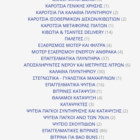
προϊόντα
1
ΚΑΡΟΤΣΙΑ ΓΕΝΙΚΗΣ ΧΡΗΣΗΣ
1
προϊόν
2
ΚΑΡΟΤΣΙΑ ΓΙΑ ΚΑΛΑΘΙΑ ΠΛΥΝΤΗΡΙΟΥ
2
προϊόντα
2
ΚΑΡΟΤΣΙΑ ΙΣΟΘΕΡΜΙΚΩΝ ΔΙΣΚΩΝ/ΚΙΒΩΤΙΩΝ
2
1
προϊόν
ΚΑΡΟΤΣΙΑ ΜΕΤΑΦΟΡΑΣ ΠΙΑΤΩΝ
1
14
προϊόν
ΚΙΒΩΤΙΑ & ΤΣΑΝΤΕΣ DELIVERY
14
1
προϊόντα
ΠΑΛΕΤΕΣ
1
προϊόν
4
ΕΞΑΕΡΙΣΜΟΣ ΜΟΤΕΡ ΚΑΙ ΦΙΛΤΡΑ
4
προϊόντα
4
ΜΟΤΕΡ ΕΞΑΕΡΙΣΜΟΥ ΕΝΕΡΓΟΥ ΑΝΘΡΑΚΑ
4
37
προϊόντ
ΕΠΑΓΓΕΛΜΑΤΙΚΑ ΠΛΥΝΤΗΡΙΑ
37
προϊόντα
6
ΑΠΟΣΚΛΗΡΥΝΤΕΣ ΝΕΡΟΥ ΚΑΙ ΜΕΤΡΗΤΕΣ ΛΙΤΡΩΝ
6
30
προϊ
ΚΑΛΑΘΙΑ ΠΛΥΝΤΗΡΙΟΥ
30
προϊόντα
1
ΣΤΕΓΝΩΤΙΚΑ - ΓΥΑΛΙΣΤΙΚΑ ΜΑΧΑΙΡ/ΝΩΝ
1
16
προϊόν
ΕΠΑΓΓΕΛΜΑΤΙΚΑ ΨΥΓΕΙΑ
16
1
προϊόντα
ΒΙΤΡΙΝΕΣ ΚΑΤΑΨΥΞΗ
1
προϊόν
4
ΘΑΛΑΜΟΙ ΚΑΤΑΨΥΞΗ
4
3
προϊόντα
ΚΑΤΑΨΥΚΤΕΣ
3
προϊόντα
2
ΨΥΓΕΙΑ ΠΑΓΚΟΙ ΣΥΝΤΗΡΗΣΗΣ ΚΑΙ ΚΑΤΑΨΥΞΗΣ
2
2
προϊό
ΨΥΓΕΙΑ ΠΑΓΚΟΙ ΑΝΩ ΤΩΝ 70cm
2
2
προϊόντα
ΨΥΓΕΙΟ ΣΚΟΥΠΙΔΙΩΝ
2
προϊόντα
86
ΕΠΑΓΓΕΛΜΑΤΙΚΕΣ ΒΙΤΡΙΝΕΣ
86
1
προϊόντα
ΒΙΤΡΙΝΑ ΓΙΑ BAO BUNS
1