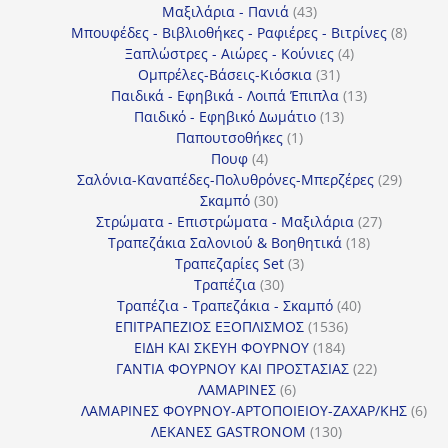
43
προϊόντα
Μαξιλάρια - Πανιά
43
προϊόντα
8
Μπουφέδες - Βιβλιοθήκες - Ραφιέρες - Βιτρίνες
8
4
προϊό
Ξαπλώστρες - Αιώρες - Κούνιες
4
31
προϊόντα
Ομπρέλες-Βάσεις-Κιόσκια
31
προϊόντα
13
Παιδικά - Εφηβικά - Λοιπά Έπιπλα
13
13
προϊόντα
Παιδικό - Εφηβικό Δωμάτιο
13
1
προϊόντα
Παπουτσοθήκες
1
4
προϊόν
Πουφ
4
προϊόντα
29
Σαλόνια-Καναπέδες-Πολυθρόνες-Μπερζέρες
29
30
προϊόν
Σκαμπό
30
προϊόντα
27
Στρώματα - Επιστρώματα - Μαξιλάρια
27
18
προϊόντα
Τραπεζάκια Σαλονιού & Βοηθητικά
18
3
προϊόντα
Τραπεζαρίες Set
3
30
προϊόντα
Τραπέζια
30
προϊόντα
40
Τραπέζια - Τραπεζάκια - Σκαμπό
40
1536
προϊόντα
ΕΠΙΤΡΑΠΕΖΙΟΣ ΕΞΟΠΛΙΣΜΟΣ
1536
184
προϊόντα
ΕΙΔΗ ΚΑΙ ΣΚΕΥΗ ΦΟΥΡΝΟΥ
184
προϊόντα
22
ΓΑΝΤΙΑ ΦΟΥΡΝΟΥ ΚΑΙ ΠΡΟΣΤΑΣΙΑΣ
22
6
προϊόντα
ΛΑΜΑΡΙΝΕΣ
6
προϊόντα
6
ΛΑΜΑΡΙΝΕΣ ΦΟΥΡΝΟΥ-ΑΡΤΟΠΟΙΕΙΟΥ-ΖΑΧΑΡ/ΚΗΣ
6
130
προ
ΛΕΚΑΝΕΣ GASTRONOM
130