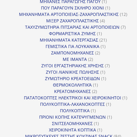
προϊόντα
1
ΜΗΧΑΝΕΣ ΠΑΡΑΓΩΓΗΣ ΠΑΓΟΥ
1
προϊόν
1
ΠΟΥ ΠΑΡΑΓΟΥΝ ΣΚΛΗΡΟ ΧΙΟΝΙ
1
προϊόν
12
ΜΗΧΑΝΗΜΑΤΑ ΑΡΤΟΠΟΙΕΙΑΣ-ΖΑΧΑΡΟΠΛΑΣΤΙΚΗΣ
12
4
προϊ
ΜΙΞΕΡ ΖΑΧΑΡΟΠΛΑΣΤΙΚΗΣ
4
προϊόντα
7
ΤΑΧΥΖΥΜΩΤΗΡΙΑ ΠΙΤΣΑΡΙΑΣ ΚΑΙ ΑΡΤΟΠΟΙΕΙΩΝ
7
1
προϊό
ΦΟΡΜΑΡΙΣΤΙΚΑ ΖΥΜΗΣ
1
προϊόν
21
ΜΗΧΑΝΗΜΑΤΑ ΚΑΤΕΡΓΑΣΙΑΣ
21
1
προϊόντα
ΓΕΜΙΣΤΙΚΑ ΓΙΑ ΛΟΥΚΑΝΙΚΑ
1
2
προϊόν
ΖΑΜΠΟΝΟΜΗΧΑΝΕΣ
2
2
προϊόντα
ΜΕ ΙΜΑΝΤΑ
2
προϊόντα
7
ΖΥΓΟΙ ΕΡΓΑΣΤΗΡΙΑΚΗΣ ΧΡΗΣΗΣ
7
1
προϊόντα
ΖΥΓΟΙ ΛΙΑΝΙΚΗΣ ΠΩΛΗΣΗΣ
1
προϊόν
1
ΖΥΜΩΤΗΡΙΟ ΚΡΕΑΤΟΕΙΔΩΝ
1
1
προϊόν
ΘΕΡΜΟΚΟΛΛΗΤΙΚΆ
1
2
προϊόν
ΚΡΕΑΤΟΜΗΧΑΝΕΣ
2
προϊόντα
1
ΠΑΤΑΤΟΚΟΠΤΕΣ ΗΛΕΚΤΡΙΚΟΙ ΚΑΙ ΧΕΙΡΟΚΙΝΗΤΟΙ
1
1
προϊ
ΠΟΛΥΚΟΠΤΙΚΑ-ΛΑΧΑΝΟΚΟΠΤΕΣ
1
1
προϊόν
ΠΟΛΥΚΟΠΤΙΚΑ
1
προϊόν
1
ΠΡΙΟΝΙ ΚΟΠΗΣ ΚΑΤΕΨΥΓΜΕΝΩΝ
1
1
προϊόν
ΣΝΙΤΣΕΛΟΜΗΧΑΝΕΣ
1
προϊόν
1
ΧΕΙΡΟΚΙΝΗΤΑ ΚΟΠΤΙΚΑ
1
προϊόν
84
ΜΙΚΡΟΣΥΣΚΕΥΕΣ ΖΕΣΤΗΣ ΚΟΥΖΙΝΑΣ SNACK
84