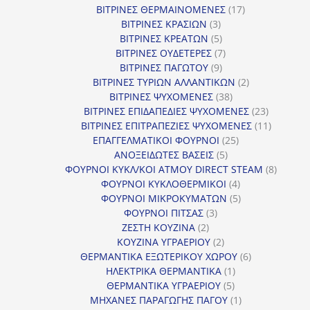
προϊόντα
17
ΒΙΤΡΙΝΕΣ ΘΕΡΜΑΙΝΟΜΕΝΕΣ
17
3
προϊόντα
ΒΙΤΡΙΝΕΣ ΚΡΑΣΙΩΝ
3
προϊόντα
5
ΒΙΤΡΙΝΕΣ ΚΡΕΑΤΩΝ
5
προϊόντα
7
ΒΙΤΡΙΝΕΣ ΟΥΔΕΤΕΡΕΣ
7
9
προϊόντα
ΒΙΤΡΙΝΕΣ ΠΑΓΩΤΟΥ
9
προϊόντα
2
ΒΙΤΡΙΝΕΣ ΤΥΡΙΩΝ ΑΛΛΑΝΤΙΚΩΝ
2
38
προϊόντα
ΒΙΤΡΙΝΕΣ ΨΥΧΟΜΕΝΕΣ
38
προϊόντα
23
ΒΙΤΡΙΝΕΣ ΕΠΙΔΑΠΕΔΙΕΣ ΨΥΧΟΜΕΝΕΣ
23
προϊόντα
11
ΒΙΤΡΙΝΕΣ ΕΠΙΤΡΑΠΕΖΙΕΣ ΨΥΧΟΜΕΝΕΣ
11
25
προϊόντ
ΕΠΑΓΓΕΛΜΑΤΙΚΟΙ ΦΟΥΡΝΟΙ
25
5
προϊόντα
ΑΝΟΞΕΙΔΩΤΕΣ ΒΑΣΕΙΣ
5
προϊόντα
8
ΦΟΥΡΝΟΙ ΚΥΚΛ/ΚΟΙ ΑΤΜΟΥ DIRECT STEAM
8
4
προϊόν
ΦΟΥΡΝΟΙ ΚΥΚΛΟΘΕΡΜΙΚΟΙ
4
προϊόντα
5
ΦΟΥΡΝΟΙ ΜΙΚΡΟΚΥΜΑΤΩΝ
5
3
προϊόντα
ΦΟΥΡΝΟΙ ΠΙΤΣΑΣ
3
2
προϊόντα
ΖΕΣΤΗ ΚΟΥΖΙΝΑ
2
προϊόντα
2
ΚΟΥΖΙΝΑ ΥΓΡΑΕΡΙΟΥ
2
προϊόντα
6
ΘΕΡΜΑΝΤΙΚΑ ΕΞΩΤΕΡΙΚΟΥ ΧΩΡΟΥ
6
1
προϊόντα
ΗΛΕΚΤΡΙΚΑ ΘΕΡΜΑΝΤΙΚΑ
1
5
προϊόν
ΘΕΡΜΑΝΤΙΚΑ ΥΓΡΑΕΡΙΟΥ
5
προϊόντα
1
ΜΗΧΑΝΕΣ ΠΑΡΑΓΩΓΗΣ ΠΑΓΟΥ
1