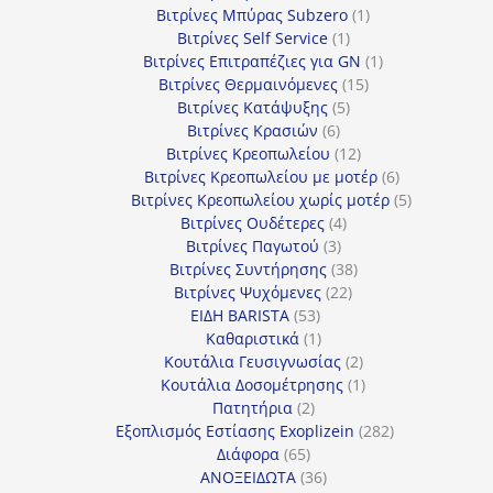
προϊόντα
1
Βιτρίνες Mπύρας Subzero
1
1
προϊόν
Βιτρίνες Self Service
1
προϊόν
1
Βιτρίνες Επιτραπέζιες για GN
1
15
προϊόν
Βιτρίνες Θερμαινόμενες
15
5
προϊόντα
Βιτρίνες Κατάψυξης
5
6
προϊόντα
Βιτρίνες Κρασιών
6
προϊόντα
12
Βιτρίνες Κρεοπωλείου
12
προϊόντα
6
Βιτρίνες Κρεοπωλείου με μοτέρ
6
προϊόντα
5
Βιτρίνες Κρεοπωλείου χωρίς μοτέρ
5
4
προϊόντα
Βιτρίνες Ουδέτερες
4
3
προϊόντα
Βιτρίνες Παγωτού
3
προϊόντα
38
Βιτρίνες Συντήρησης
38
22
προϊόντα
Βιτρίνες Ψυχόμενες
22
53
προϊόντα
ΕΙΔΗ BARISTA
53
προϊόντα
1
Καθαριστικά
1
προϊόν
2
Κουτάλια Γευσιγνωσίας
2
προϊόντα
1
Κουτάλια Δοσομέτρησης
1
2
προϊόν
Πατητήρια
2
προϊόντα
282
Εξοπλισμός Εστίασης Exoplizein
282
65
προϊόντα
Διάφορα
65
προϊόντα
36
ΑΝΟΞΕΙΔΩΤΑ
36