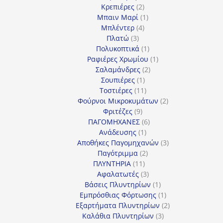
2
προϊόν
Κρεπιέρες
2
προϊόντα
1
Μπαιν Μαρί
1
4
προϊόν
Μπλέντερ
4
3
προϊόντα
Πλατώ
3
προϊόντα
1
Πολυκοπτικά
1
προϊόν
1
Ραφιέρες Χρωμίου
1
2
προϊόν
Σαλαμάνδρες
2
1
προϊόντα
Σουπιέρες
1
προϊόν
11
Τοστιέρες
11
προϊόντα
2
Φούρνοι Μικροκυμάτων
2
9
προϊόντα
Φριτέζες
9
προϊόντα
6
ΠΑΓΟΜΗΧΑΝΕΣ
6
1
προϊόντα
Ανάδευσης
1
προϊόν
3
Αποθήκες Παγομηχανών
3
2
προϊόντα
Παγότριμμα
2
11
προϊόντα
ΠΛΥΝΤΗΡΙΑ
11
προϊόντα
3
Αφαλατωτές
3
προϊόντα
1
Βάσεις Πλυντηρίων
1
προϊόν
1
Εμπρόσθιας Φόρτωσης
1
προϊόν
2
Εξαρτήματα Πλυντηρίων
2
3
προϊόντα
Καλάθια Πλυντηρίων
3