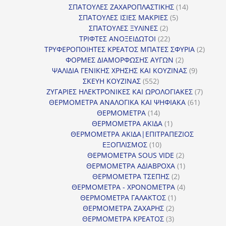
προϊόντα
14
ΣΠΑΤΟΥΛΕΣ ΖΑΧΑΡΟΠΛΑΣΤΙΚΗΣ
14
5
προϊόντα
ΣΠΑΤΟΥΛΕΣ ΙΣΙΕΣ ΜΑΚΡΙΕΣ
5
2
προϊόντα
ΣΠΑΤΟΥΛΕΣ ΞΥΛΙΝΕΣ
2
προϊόντα
22
ΤΡΙΦΤΕΣ ΑΝΟΞΕΙΔΩΤΟΙ
22
προϊόντα
2
ΤΡΥΦΕΡΟΠΟΙΗΤΕΣ ΚΡΕΑΤΟΣ ΜΠΑΤΕΣ ΣΦΥΡΙΑ
2
2
προϊόν
ΦΟΡΜΕΣ ΔΙΑΜΟΡΦΩΣΗΣ ΑΥΓΩΝ
2
προϊόντα
9
ΨΑΛΙΔΙΑ ΓΕΝΙΚΗΣ ΧΡΗΣΗΣ ΚΑΙ ΚΟΥΖΙΝΑΣ
9
552
προϊόντα
ΣΚΕΥΗ ΚΟΥΖΙΝΑΣ
552
προϊόντα
7
ΖΥΓΑΡΙΕΣ ΗΛΕΚΤΡΟΝΙΚΕΣ ΚΑΙ ΩΡΟΛΟΓΙΑΚΕΣ
7
61
προϊόν
ΘΕΡΜΟΜΕΤΡΑ ΑΝΑΛΟΓΙΚΑ ΚΑΙ ΨΗΦΙΑΚΑ
61
14
προϊόντ
ΘΕΡΜΟΜΕΤΡΑ
14
προϊόντα
1
ΘΕΡΜΟΜΕΤΡΑ ΑΚΙΔΑ
1
προϊόν
ΘΕΡΜΟΜΕΤΡΑ ΑΚΙΔΑ|ΕΠΙΤΡΑΠΕΖΙΟΣ
10
ΕΞΟΠΛΙΣΜΟΣ
10
προϊόντα
2
ΘΕΡΜΟΜΕΤΡΑ SOUS VIDE
2
προϊόντα
1
ΘΕΡΜΟΜΕΤΡΑ ΑΔΙΑΒΡΟΧΑ
1
2
προϊόν
ΘΕΡΜΟΜΕΤΡΑ ΤΣΕΠΗΣ
2
προϊόντα
4
ΘΕΡΜΟΜΕΤΡΑ - ΧΡΟΝΟΜΕΤΡΑ
4
1
προϊόντα
ΘΕΡΜΟΜΕΤΡΑ ΓΑΛΑΚΤΟΣ
1
2
προϊόν
ΘΕΡΜΟΜΕΤΡΑ ΖΑΧΑΡΗΣ
2
προϊόντα
3
ΘΕΡΜΟΜΕΤΡΑ ΚΡΕΑΤΟΣ
3