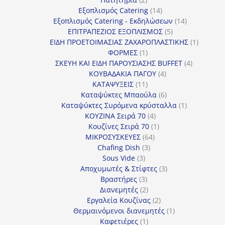
προϊόντα
14
Εξοπλισμός Catering
14
προϊόντα
14
Εξοπλισμός Catering - Εκδηλώσεων
14
5
προϊόντα
ΕΠΙΤΡΑΠΕΖΙΟΣ ΕΞΟΠΛΙΣΜΟΣ
5
προϊόντα
1
ΕΙΔΗ ΠΡΟΕΤΟΙΜΑΣΙΑΣ ΖΑΧΑΡΟΠΛΑΣΤΙΚΗΣ
1
1
προϊόν
ΦΟΡΜΕΣ
1
προϊόν
4
ΣΚΕΥΗ ΚΑΙ ΕΙΔΗ ΠΑΡΟΥΣΙΑΣΗΣ BUFFET
4
4
προϊόντα
ΚΟΥΒΑΔΑΚΙΑ ΠΑΓΟΥ
4
11
προϊόντα
ΚΑΤΑΨΥΞΕΙΣ
11
προϊόντα
6
Καταψύκτες Μπαούλα
6
προϊόντα
1
Καταψύκτες Συρόμενα κρύσταλλα
1
4
προϊόν
ΚΟΥΖΙΝΑ Σειρά 70
4
προϊόντα
1
Κουζίνες Σειρά 70
1
64
προϊόν
ΜΙΚΡΟΣΥΣΚΕΥΕΣ
64
3
προϊόντα
Chafing Dish
3
3
προϊόντα
Sous Vide
3
προϊόντα
3
Αποχυμωτές & Στίφτες
3
3
προϊόντα
Βραστήρες
3
προϊόντα
2
Διανεμητές
2
προϊόντα
2
Εργαλεία Κουζίνας
2
προϊόντα
1
Θερμαινόμενοι διανεμητές
1
1
προϊόν
Καφετιέρες
1