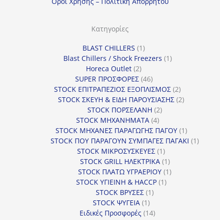
Οροι Χρησης – Πολιτικη Απορρητου
ο
ρ
Κατηγορίες
ί
1
BLAST CHILLERS
1
α
προϊόν
1
Blast Chillers / Shock Freezers
1
2
προϊόν
Horeca Outlet
2
προϊόντα
46
SUPER ΠΡΟΣΦΟΡΕΣ
46
προϊόντα
2
STOCK ΕΠΙΤΡΑΠΕΖΙΟΣ ΕΞΟΠΛΙΣΜΟΣ
2
προϊόντα
2
STOCK ΣΚΕΥΗ & ΕΙΔΗ ΠΑΡΟΥΣΙΑΣΗΣ
2
2
προϊόντα
STOCK ΠΟΡΣΕΛΑΝΗ
2
4
προϊόντα
STOCK ΜΗΧΑΝΗΜΑΤΑ
4
προϊόντα
1
STOCK ΜΗΧΑΝΕΣ ΠΑΡΑΓΩΓΗΣ ΠΑΓΟΥ
1
προϊόν
1
STOCK ΠΟΥ ΠΑΡΑΓΟΥΝ ΣΥΜΠΑΓΕΣ ΠΑΓΑΚΙ
1
1
προϊόν
STOCK ΜΙΚΡΟΣΥΣΚΕΥΕΣ
1
προϊόν
1
STOCK GRILL ΗΛΕΚΤΡΙΚΑ
1
προϊόν
1
STOCK ΠΛΑΤΩ ΥΓΡΑΕΡΙΟΥ
1
1
προϊόν
STOCK ΥΓΙΕΙΝΗ & HACCP
1
1
προϊόν
STOCK ΒΡΥΣΕΣ
1
1
προϊόν
STOCK ΨΥΓΕΙΑ
1
προϊόν
14
Ειδικές Προσφορές
14