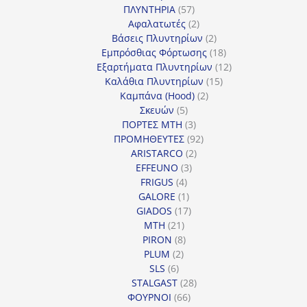
57
προϊόντα
ΠΛΥΝΤΗΡΙΑ
57
προϊόντα
2
Αφαλατωτές
2
προϊόντα
2
Βάσεις Πλυντηρίων
2
προϊόντα
18
Εμπρόσθιας Φόρτωσης
18
προϊόντα
12
Εξαρτήματα Πλυντηρίων
12
15
προϊόντα
Καλάθια Πλυντηρίων
15
2
προϊόντα
Καμπάνα (Hood)
2
5
προϊόντα
Σκευών
5
προϊόντα
3
ΠΟΡΤΕΣ MTH
3
προϊόντα
92
ΠΡΟΜΗΘΕΥΤΕΣ
92
2
προϊόντα
ARISTARCO
2
3
προϊόντα
EFFEUNO
3
4
προϊόντα
FRIGUS
4
προϊόντα
1
GALORE
1
προϊόν
17
GIADOS
17
21
προϊόντα
MTH
21
προϊόντα
8
PIRON
8
2
προϊόντα
PLUM
2
6
προϊόντα
SLS
6
προϊόντα
28
STALGAST
28
66
προϊόντα
ΦΟΥΡΝΟΙ
66