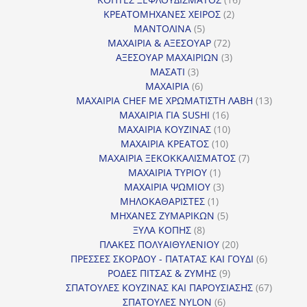
2
προϊόντα
ΚΡΕΑΤΟΜΗΧΑΝΕΣ ΧΕΙΡΟΣ
2
5
προϊόντα
ΜΑΝΤΟΛΙΝΑ
5
προϊόντα
72
ΜΑΧΑΙΡΙΑ & ΑΞΕΣΟΥΑΡ
72
προϊόντα
3
ΑΞΕΣΟΥΑΡ ΜΑΧΑΙΡΙΩΝ
3
3
προϊόντα
ΜΑΣΑΤΙ
3
προϊόντα
6
ΜΑΧΑΙΡΙΑ
6
προϊόντα
13
ΜΑΧΑΙΡΙΑ CHEF ΜΕ ΧΡΩΜΑΤΙΣΤΗ ΛΑΒΗ
13
16
προϊόντ
ΜΑΧΑΙΡΙΑ ΓΙΑ SUSHI
16
προϊόντα
10
ΜΑΧΑΙΡΙΑ ΚΟΥΖΙΝΑΣ
10
10
προϊόντα
ΜΑΧΑΙΡΙΑ ΚΡΕΑΤΟΣ
10
προϊόντα
7
ΜΑΧΑΙΡΙΑ ΞΕΚΟΚΚΑΛΙΣΜΑΤΟΣ
7
1
προϊόντα
ΜΑΧΑΙΡΙΑ ΤΥΡΙΟΥ
1
προϊόν
3
ΜΑΧΑΙΡΙΑ ΨΩΜΙΟΥ
3
1
προϊόντα
ΜΗΛΟΚΑΘΑΡΙΣΤΕΣ
1
προϊόν
5
ΜΗΧΑΝΕΣ ΖΥΜΑΡΙΚΩΝ
5
8
προϊόντα
ΞΥΛΑ ΚΟΠΗΣ
8
προϊόντα
20
ΠΛΑΚΕΣ ΠΟΛΥΑΙΘΥΛΕΝΙΟΥ
20
προϊόντα
6
ΠΡΕΣΣΕΣ ΣΚΟΡΔΟΥ - ΠΑΤΑΤΑΣ ΚΑΙ ΓΟΥΔΙ
6
9
προϊόντα
ΡΟΔΕΣ ΠΙΤΣΑΣ & ΖΥΜΗΣ
9
προϊόντα
67
ΣΠΑΤΟΥΛΕΣ ΚΟΥΖΙΝΑΣ ΚΑΙ ΠΑΡΟΥΣΙΑΣΗΣ
67
6
προϊόντ
ΣΠΑΤΟΥΛΕΣ NYLON
6