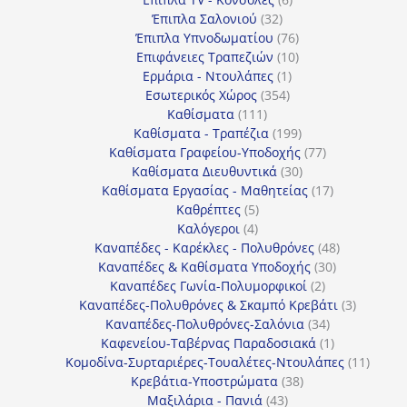
32
προϊόντα
Έπιπλα Σαλονιού
32
προϊόντα
76
Έπιπλα Υπνοδωματίου
76
10
προϊόντα
Επιφάνειες Τραπεζιών
10
1
προϊόντα
Ερμάρια - Ντουλάπες
1
354
προϊόν
Εσωτερικός Χώρος
354
111
προϊόντα
Καθίσματα
111
προϊόντα
199
Καθίσματα - Τραπέζια
199
προϊόντα
77
Καθίσματα Γραφείου-Υποδοχής
77
30
προϊόντα
Καθίσματα Διευθυντικά
30
προϊόντα
17
Καθίσματα Εργασίας - Μαθητείας
17
5
προϊόντα
Καθρέπτες
5
4
προϊόντα
Καλόγεροι
4
προϊόντα
48
Καναπέδες - Καρέκλες - Πολυθρόνες
48
30
προϊόντα
Καναπέδες & Καθίσματα Υποδοχής
30
2
προϊόντα
Καναπέδες Γωνία-Πολυμορφικοί
2
προϊόντα
3
Καναπέδες-Πολυθρόνες & Σκαμπό Κρεβάτι
3
34
προϊόντ
Καναπέδες-Πολυθρόνες-Σαλόνια
34
προϊόντα
1
Καφενείου-Ταβέρνας Παραδοσιακά
1
προϊόν
11
Κομοδίνα-Συρταριέρες-Τουαλέτες-Ντουλάπες
11
38
προϊόν
Κρεβάτια-Υποστρώματα
38
43
προϊόντα
Μαξιλάρια - Πανιά
43