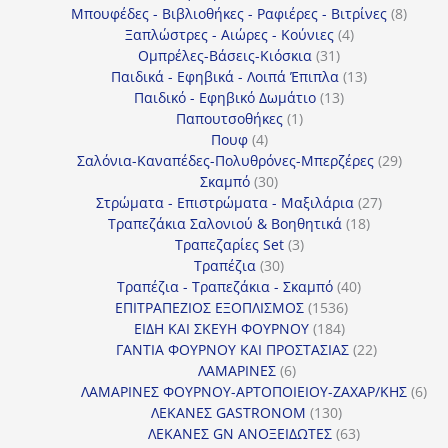
προϊόντα
8
Μπουφέδες - Βιβλιοθήκες - Ραφιέρες - Βιτρίνες
8
4
προϊό
Ξαπλώστρες - Αιώρες - Κούνιες
4
31
προϊόντα
Ομπρέλες-Βάσεις-Κιόσκια
31
προϊόντα
13
Παιδικά - Εφηβικά - Λοιπά Έπιπλα
13
13
προϊόντα
Παιδικό - Εφηβικό Δωμάτιο
13
1
προϊόντα
Παπουτσοθήκες
1
4
προϊόν
Πουφ
4
προϊόντα
29
Σαλόνια-Καναπέδες-Πολυθρόνες-Μπερζέρες
29
30
προϊόν
Σκαμπό
30
προϊόντα
27
Στρώματα - Επιστρώματα - Μαξιλάρια
27
18
προϊόντα
Τραπεζάκια Σαλονιού & Βοηθητικά
18
3
προϊόντα
Τραπεζαρίες Set
3
30
προϊόντα
Τραπέζια
30
προϊόντα
40
Τραπέζια - Τραπεζάκια - Σκαμπό
40
1536
προϊόντα
ΕΠΙΤΡΑΠΕΖΙΟΣ ΕΞΟΠΛΙΣΜΟΣ
1536
184
προϊόντα
ΕΙΔΗ ΚΑΙ ΣΚΕΥΗ ΦΟΥΡΝΟΥ
184
προϊόντα
22
ΓΑΝΤΙΑ ΦΟΥΡΝΟΥ ΚΑΙ ΠΡΟΣΤΑΣΙΑΣ
22
6
προϊόντα
ΛΑΜΑΡΙΝΕΣ
6
προϊόντα
6
ΛΑΜΑΡΙΝΕΣ ΦΟΥΡΝΟΥ-ΑΡΤΟΠΟΙΕΙΟΥ-ΖΑΧΑΡ/ΚΗΣ
6
130
προ
ΛΕΚΑΝΕΣ GASTRONOM
130
προϊόντα
63
ΛΕΚΑΝΕΣ GN ΑΝΟΞΕΙΔΩΤΕΣ
63