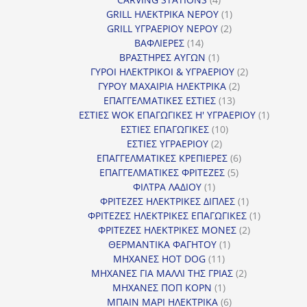
προϊόντα
1
GRILL ΗΛΕΚΤΡΙΚΑ ΝΕΡΟΥ
1
2
προϊόν
GRILL ΥΓΡΑΕΡΙΟΥ ΝΕΡΟΥ
2
14
προϊόντα
ΒΑΦΛΙΕΡΕΣ
14
προϊόντα
1
ΒΡΑΣΤΗΡΕΣ ΑΥΓΩΝ
1
προϊόν
2
ΓΥΡΟΙ ΗΛΕΚΤΡΙΚΟΙ & ΥΓΡΑΕΡΙΟΥ
2
2
προϊόντα
ΓΥΡΟΥ ΜΑΧΑΙΡΙΑ ΗΛΕΚΤΡΙΚΑ
2
13
προϊόντα
ΕΠΑΓΓΕΛΜΑΤΙΚΕΣ ΕΣΤΙΕΣ
13
προϊόντα
1
ΕΣΤΙΕΣ WOK ΕΠΑΓΩΓΙΚΕΣ Η' ΥΓΡΑΕΡΙΟΥ
1
10
προϊόν
ΕΣΤΙΕΣ ΕΠΑΓΩΓΙΚΕΣ
10
2
προϊόντα
ΕΣΤΙΕΣ ΥΓΡΑΕΡΙΟΥ
2
προϊόντα
6
ΕΠΑΓΓΕΛΜΑΤΙΚΕΣ ΚΡΕΠΙΕΡΕΣ
6
5
προϊόντα
ΕΠΑΓΓΕΛΜΑΤΙΚΕΣ ΦΡΙΤΕΖΕΣ
5
1
προϊόντα
ΦΙΛΤΡΑ ΛΑΔΙΟΥ
1
προϊόν
1
ΦΡΙΤΕΖΕΣ ΗΛΕΚΤΡΙΚΕΣ ΔΙΠΛΕΣ
1
προϊόν
1
ΦΡΙΤΕΖΕΣ ΗΛΕΚΤΡΙΚΕΣ ΕΠΑΓΩΓΙΚΕΣ
1
2
προϊόν
ΦΡΙΤΕΖΕΣ ΗΛΕΚΤΡΙΚΕΣ ΜΟΝΕΣ
2
1
προϊόντα
ΘΕΡΜΑΝΤΙΚΑ ΦΑΓΗΤΟΥ
1
11
προϊόν
ΜΗΧΑΝΕΣ HOT DOG
11
προϊόντα
2
ΜΗΧΑΝΕΣ ΓΙΑ ΜΑΛΛΙ ΤΗΣ ΓΡΙΑΣ
2
1
προϊόντα
ΜΗΧΑΝΕΣ ΠΟΠ ΚΟΡΝ
1
προϊόν
6
ΜΠΑΙΝ ΜΑΡΙ ΗΛΕΚΤΡΙΚΑ
6