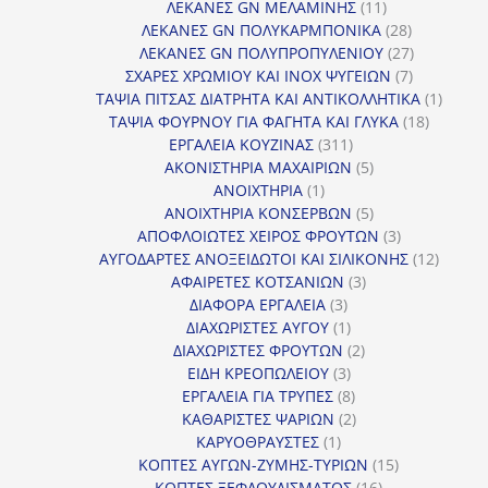
11
προϊόντα
ΛΕΚΑΝΕΣ GN ΜΕΛΑΜΙΝΗΣ
11
προϊόντα
28
ΛΕΚΑΝΕΣ GN ΠΟΛΥΚΑΡΜΠΟΝΙΚΑ
28
προϊόντα
27
ΛΕΚΑΝΕΣ GN ΠΟΛΥΠΡΟΠΥΛΕΝΙΟΥ
27
7
προϊόντα
ΣΧΑΡΕΣ ΧΡΩΜΙΟΥ ΚΑΙ INOX ΨΥΓΕΙΩΝ
7
προϊόντα
1
ΤΑΨΙΑ ΠΙΤΣΑΣ ΔΙΑΤΡΗΤΑ ΚΑΙ ΑΝΤΙΚΟΛΛΗΤΙΚΑ
1
18
προϊόν
ΤΑΨΙΑ ΦΟΥΡΝΟΥ ΓΙΑ ΦΑΓΗΤΑ ΚΑΙ ΓΛΥΚΑ
18
311
προϊόντ
ΕΡΓΑΛΕΙΑ ΚΟΥΖΙΝΑΣ
311
προϊόντα
5
ΑΚΟΝΙΣΤΗΡΙΑ ΜΑΧΑΙΡΙΩΝ
5
1
προϊόντα
ΑΝΟΙΧΤΗΡΙΑ
1
προϊόν
5
ΑΝΟΙΧΤΗΡΙΑ ΚΟΝΣΕΡΒΩΝ
5
προϊόντα
3
ΑΠΟΦΛΟΙΩΤΕΣ ΧΕΙΡΟΣ ΦΡΟΥΤΩΝ
3
προϊόντα
12
ΑΥΓΟΔΑΡΤΕΣ ΑΝΟΞΕΙΔΩΤΟΙ ΚΑΙ ΣΙΛΙΚΟΝΗΣ
12
3
προϊόν
ΑΦΑΙΡΕΤΕΣ ΚΟΤΣΑΝΙΩΝ
3
3
προϊόντα
ΔΙΑΦΟΡΑ ΕΡΓΑΛΕΙΑ
3
προϊόντα
1
ΔΙΑΧΩΡΙΣΤΕΣ ΑΥΓΟΥ
1
προϊόν
2
ΔΙΑΧΩΡΙΣΤΕΣ ΦΡΟΥΤΩΝ
2
3
προϊόντα
ΕΙΔΗ ΚΡΕΟΠΩΛΕΙΟΥ
3
προϊόντα
8
ΕΡΓΑΛΕΙΑ ΓΙΑ ΤΡΥΠΕΣ
8
προϊόντα
2
ΚΑΘΑΡΙΣΤΕΣ ΨΑΡΙΩΝ
2
1
προϊόντα
ΚΑΡΥΟΘΡΑΥΣΤΕΣ
1
προϊόν
15
ΚΟΠΤΕΣ ΑΥΓΩΝ-ΖΥΜΗΣ-ΤΥΡΙΩΝ
15
16
προϊόντα
ΚΟΠΤΕΣ ΞΕΦΛΟΥΔΙΣΜΑΤΟΣ
16