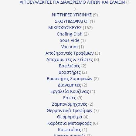
προϊόντα
ΛΙΠΟΣΥΛΛΕΚΤΕΣ ΓΙΑ ΔΙΑΧΩΡΙΣΜΟ ΛΙΠΩΝ ΚΑΙ ΕΛΑΙΩΝ
1
1
προϊόν
9
ΝΙΠΤΗΡΕΣ ΥΓΙΕΙΝΗΣ
9
1
προϊόντα
ΣΚΟΥΠΙΔΟΦΑΓΟΙ
1
162
προϊόν
ΜΙΚΡΟΣΥΣΚΕΥΕΣ
162
2
προϊόντα
Chafing Dish
2
1
προϊόντα
Sous Vide
1
1
προϊόν
Vacuum
1
προϊόν
3
Αποξηραντές Τροφίμων
3
3
προϊόντα
Αποχυμωτές & Στίφτες
3
2
προϊόντα
Βαφλιέρες
2
προϊόντα
2
Βραστήρες
2
προϊόντα
2
Βραστήρες Ζυμαρικών
2
2
προϊόντα
Διανεμητές
2
προϊόντα
4
Εργαλεία Κουζίνας
4
9
προϊόντα
Εστίες
9
προϊόντα
2
Ζαμπονομηχανές
2
προϊόντα
7
Θερμαντικά Τροφίμων
7
4
προϊόντα
Θερμόμετρα
4
προϊόντα
6
Καρότσια Μεταφοράς
6
1
προϊόντα
Καφετιέρες
1
προϊόν
3
Κρεατομηχανές
3