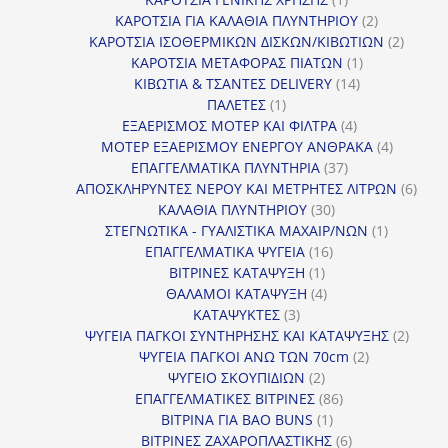
προϊόν
2
ΚΑΡΟΤΣΙΑ ΓΙΑ ΚΑΛΑΘΙΑ ΠΛΥΝΤΗΡΙΟΥ
2
προϊόντα
2
ΚΑΡΟΤΣΙΑ ΙΣΟΘΕΡΜΙΚΩΝ ΔΙΣΚΩΝ/ΚΙΒΩΤΙΩΝ
2
1
προϊόν
ΚΑΡΟΤΣΙΑ ΜΕΤΑΦΟΡΑΣ ΠΙΑΤΩΝ
1
14
προϊόν
ΚΙΒΩΤΙΑ & ΤΣΑΝΤΕΣ DELIVERY
14
1
προϊόντα
ΠΑΛΕΤΕΣ
1
προϊόν
4
ΕΞΑΕΡΙΣΜΟΣ ΜΟΤΕΡ ΚΑΙ ΦΙΛΤΡΑ
4
προϊόντα
4
ΜΟΤΕΡ ΕΞΑΕΡΙΣΜΟΥ ΕΝΕΡΓΟΥ ΑΝΘΡΑΚΑ
4
37
προϊόντ
ΕΠΑΓΓΕΛΜΑΤΙΚΑ ΠΛΥΝΤΗΡΙΑ
37
προϊόντα
6
ΑΠΟΣΚΛΗΡΥΝΤΕΣ ΝΕΡΟΥ ΚΑΙ ΜΕΤΡΗΤΕΣ ΛΙΤΡΩΝ
6
30
προϊ
ΚΑΛΑΘΙΑ ΠΛΥΝΤΗΡΙΟΥ
30
προϊόντα
1
ΣΤΕΓΝΩΤΙΚΑ - ΓΥΑΛΙΣΤΙΚΑ ΜΑΧΑΙΡ/ΝΩΝ
1
16
προϊόν
ΕΠΑΓΓΕΛΜΑΤΙΚΑ ΨΥΓΕΙΑ
16
1
προϊόντα
ΒΙΤΡΙΝΕΣ ΚΑΤΑΨΥΞΗ
1
προϊόν
4
ΘΑΛΑΜΟΙ ΚΑΤΑΨΥΞΗ
4
3
προϊόντα
ΚΑΤΑΨΥΚΤΕΣ
3
προϊόντα
2
ΨΥΓΕΙΑ ΠΑΓΚΟΙ ΣΥΝΤΗΡΗΣΗΣ ΚΑΙ ΚΑΤΑΨΥΞΗΣ
2
2
προϊό
ΨΥΓΕΙΑ ΠΑΓΚΟΙ ΑΝΩ ΤΩΝ 70cm
2
2
προϊόντα
ΨΥΓΕΙΟ ΣΚΟΥΠΙΔΙΩΝ
2
προϊόντα
86
ΕΠΑΓΓΕΛΜΑΤΙΚΕΣ ΒΙΤΡΙΝΕΣ
86
1
προϊόντα
ΒΙΤΡΙΝΑ ΓΙΑ BAO BUNS
1
προϊόν
6
ΒΙΤΡΙΝΕΣ ΖΑΧΑΡΟΠΛΑΣΤΙΚΗΣ
6