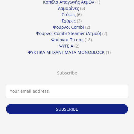
προϊόντα
1
Καπέλα Απαγωγής Ατμών
1
5
προϊόν
Λαμαρίνες
5
6
προϊόντα
Στόφες
6
προϊόντα
3
Σχάρες
3
προϊόντα
2
Φούρνοι Combi
2
προϊόντα
2
Φούρνοι Combi Steamer (Ατμού)
2
18
προϊόντα
Φούρνοι Πίτσας
18
2
προϊόντα
ΨΥΓΕΙΑ
2
προϊόντα
1
ΨΥΚΤΙΚΑ ΜΗΧΑΝΗΜΑΤΑ MONOBLOCK
1
προϊόν
Subscribe
SUBSCRIBE