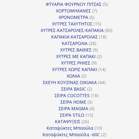
προϊόντα
5
ΦΤΥΑΡΙΑ ΦΟΥΡΝΟΥ ΠΙΤΣΑΣ
5
7
προϊόντα
ΧΟΡΤΟΜΗΧΑΝΕΣ
7
6
προϊόντα
ΧΡΟΝΟΜΕΤΡΑ
6
προϊόντα
15
ΧΥΤΡΕΣ ΤΑΧΥΤΗΤΟΣ
15
προϊόντα
80
ΧΥΤΡΕΣ-ΚΑΤΣΑΡΟΛΕΣ-ΚΑΠΑΚΙΑ
80
18
προϊόντα
ΚΑΠΑΚΙΑ ΚΑΤΣΑΡΟΛΑΣ
18
28
προϊόντα
ΚΑΤΣΑΡΟΛΙΑ
28
προϊόντα
9
ΧΥΤΡΕΣ ΒΑΘΙΕΣ
9
προϊόντα
2
ΧΥΤΡΕΣ ΜΕ ΚΑΠΑΚΙ
2
9
προϊόντα
ΧΥΤΡΕΣ ΡΗΧΕΣ
9
προϊόντα
14
ΧΥΤΡΕΣ ΧΩΡΙΣ ΚΑΠΑΚΙ
14
2
προϊόντα
ΧΩΝΙΑ
2
προϊόντα
44
ΣΚΕΥΗ ΚΟΥΖΙΝΑΣ ΟΙΚΙΑΚΑ
44
2
προϊόντα
ΣΕΙΡΑ BASIC
2
προϊόντα
18
ΣΕΙΡΑ COCOTTES
18
5
προϊόντα
ΣΕΙΡΑ HOME
5
προϊόντα
4
ΣΕΙΡΑ MAGMA
4
15
προϊόντα
ΣΕΙΡΑ STILO
15
26
προϊόντα
ΚΑΤΑΨΥΞΕΙΣ
26
προϊόντα
10
Καταψύκτες Μπαούλα
10
προϊόντα
2
Καταψύκτες Μπαούλα -60C
2