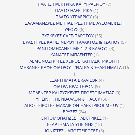
προϊόντα
7
ΠΛΑΤΩ ΗΛΕΚΤΡΙΚΑ ΚΑΙ ΥΓΡΑΕΡΙΟΥ
7
1
προϊόντα
ΠΛΑΤΩ ΗΛΕΚΤΡΙΚΑ
1
6
προϊόν
ΠΛΑΤΩ ΥΓΡΑΕΡΙΟΥ
6
προϊόντα
ΣΑΛΑΜΑΝΔΡΕΣ ΜΕ ΠΙΑΣΤΡΕΣ Η' ΜΕ ΑΥΞΟΜΕΙΩΣΗ
6
ΥΨΟΥΣ
6
προϊόντα
35
ΣΥΣΚΕΥΕΣ CAFE-ΠΑΓΩΤΟΥ
35
προϊόντα
5
ΒΡΑΣΤΗΡΕΣ ΚΑΦΕ, ΝΕΡΟΥ, ΓΑΛΑΚΤΟΣ & ΤΣΑΓΙΟΥ
5
3
προϊ
ΓΡΑΝΙΤΟΜΗΧΑΝΕΣ ΜΕ 1-2-3 ΚΑΔΟΥΣ
3
1
προϊόντα
ΚΑΝΑΤΕΣ ΜΠΛΕΝΤΕΡ
1
προϊόν
1
ΛΕΜΟΝΟΣΤΙΦΤΕΣ ΧΕΙΡΟΣ ΚΑΙ ΗΛΕΚΤΡΙΚΟΙ
1
προϊόν
ΜΗΧΑΝΕΣ ΚΑΦΕ ΦΙΛΤΡΟΥ - ΦΙΛΤΡΑ & ΕΞΑΡΤΗΜΑΤΑ
16
16
προϊόντα
4
ΕΞΑΡΤΗΜΑΤΑ BRAVILOR
4
9
προϊόντα
ΦΙΛΤΡΑ ΒΡΑΣΤΗΡΩΝ
9
προϊόντα
9
ΜΠΛΕΝΤΕΡ ΚΑΙ ΣΥΣΚΕΥΕΣ ΠΡΟΕΤΟΙΜΑΣΙΑΣ
9
56
προϊόντ
ΥΓΙΕΙΝΗ , ΠΕΡΙΒΑΛΛΟΝ & HACCP
56
προϊόντα
1
ΑΠΟΣΤΕΙΡΩΤΕΣ ΜΑΧΑΙΡΙΩΝ ΗΛΕΚΤΡΙΚΟΙ ΜΕ UV
1
24
προϊό
ΒΡΥΣΕΣ
24
προϊόντα
1
ΕΝΤΟΜΟΠΑΓΙΔΕΣ ΗΛΕΚΤΡΙΚΕΣ
1
13
προϊόν
ΕΞΑΡΤΗΜΑΤΑ ΥΓΙΕΙΝΗΣ
13
προϊόντα
6
ΙΟΝΙΣΤΕΣ - ΑΠΟΣΤΕΙΡΩΤΕΣ
6