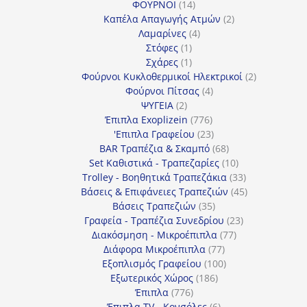
14
προϊόντα
ΦΟΥΡΝΟΙ
14
προϊόντα
2
Καπέλα Απαγωγής Ατμών
2
4
προϊόντα
Λαμαρίνες
4
1
προϊόντα
Στόφες
1
προϊόν
1
Σχάρες
1
προϊόν
2
Φούρνοι Κυκλοθερμικοί Ηλεκτρικοί
2
4
προϊόντα
Φούρνοι Πίτσας
4
2
προϊόντα
ΨΥΓΕΙΑ
2
προϊόντα
776
Έπιπλα Exoplizein
776
προϊόντα
23
'Επιπλα Γραφείου
23
προϊόντα
68
BAR Τραπέζια & Σκαμπό
68
προϊόντα
10
Set Καθιστικά - Τραπεζαρίες
10
προϊόντα
33
Trolley - Βοηθητικά Τραπεζάκια
33
προϊόντα
45
Βάσεις & Επιφάνειες Τραπεζιών
45
35
προϊόντα
Βάσεις Τραπεζιών
35
προϊόντα
23
Γραφεία - Τραπέζια Συνεδρίου
23
77
προϊόντα
Διακόσμηση - Μικροέπιπλα
77
77
προϊόντα
Διάφορα Μικροέπιπλα
77
προϊόντα
100
Εξοπλισμός Γραφείου
100
186
προϊόντα
Εξωτερικός Χώρος
186
776
προϊόντα
Έπιπλα
776
προϊόντα
6
Έπιπλα TV - Κονσόλες
6