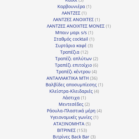
προϊόντα
1
Καρβουνιέρα
1
1
προϊόν
ΛΑΝΤΖΕΣ
1
προϊόν
1
ΛΑΝΤΖΕΣ ΑΝΟΙΧΤΕΣ
1
προϊόν
1
ΛΑΝΤΖΕΣ ΑΝΟΙΧΤΕΣ ΜΟΝΕΣ
1
1
προϊόν
Μπαιν μαρι s/s
1
προϊόν
1
Σταθμός cocktail
1
3
προϊόν
Συρτάρια καφέ
3
12
προϊόντα
Τραπέζια
12
προϊόντα
2
Τραπέζι απλύτων
2
προϊόντα
6
Τραπέζι επιτοίχιο
6
4
προϊόντα
Τραπέζι κέντρου
4
προϊόντα
36
ΑΝΤΑΛΛΑΚΤΙΚΑ MTH
36
προϊόντα
1
Βαλβίδες αποσυμπίεσης
1
4
προϊόν
Κλείστρα-Κλειδαριές
4
1
προϊόντα
Λάστιχα
1
προϊόν
2
Μεντεσέδες
2
προϊόντα
4
Ράουλα-Πλαστικά μέρη
4
1
προϊόντα
Υγειονομικές γωνίες
1
5
προϊόν
ΑΤΑΞΙΝΟΜΗΤΑ
5
153
προϊόντα
ΒΙΤΡΙΝΕΣ
153
προϊόντα
3
Βιτρίνες Back Bar
3