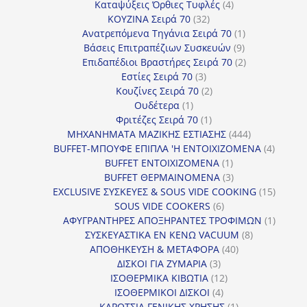
4
προϊόντα
Καταψύξεις Όρθιες Τυφλές
4
32
προϊόντα
ΚΟΥΖΙΝΑ Σειρά 70
32
προϊόντα
1
Ανατρεπόμενα Τηγάνια Σειρά 70
1
9
προϊόν
Βάσεις Επιτραπέζιων Συσκευών
9
προϊόντα
2
Επιδαπέδιοι Βραστήρες Σειρά 70
2
3
προϊόντα
Εστίες Σειρά 70
3
προϊόντα
2
Κουζίνες Σειρά 70
2
1
προϊόντα
Ουδέτερα
1
προϊόν
1
Φριτέζες Σειρά 70
1
προϊόν
444
ΜΗΧΑΝΗΜΑΤΑ ΜΑΖΙΚΗΣ ΕΣΤΙΑΣΗΣ
444
προϊόντα
4
BUFFET-ΜΠΟΥΦΕ ΕΠΙΠΛΑ 'Η ΕΝΤΟΙΧΙΖΟΜΕΝΑ
4
1
προϊόν
BUFFET ΕΝΤΟΙΧΙΖΟΜΕΝΑ
1
προϊόν
3
BUFFET ΘΕΡΜΑΙΝΟΜΕΝΑ
3
προϊόντα
15
EXCLUSIVE ΣΥΣΚΕΥΕΣ & SOUS VIDE COOKING
15
6
προϊόν
SOUS VIDE COOKERS
6
προϊόντα
1
ΑΦΥΓΡΑΝΤΗΡΕΣ ΑΠΟΞΗΡΑΝΤΕΣ ΤΡΟΦΙΜΩΝ
1
8
προϊόν
ΣΥΣΚΕΥΑΣΤΙΚΑ ΕΝ ΚΕΝΩ VACUUM
8
40
προϊόντα
ΑΠΟΘΗΚΕΥΣΗ & ΜΕΤΑΦΟΡΑ
40
3
προϊόντα
ΔΙΣΚΟΙ ΓΙΑ ΖΥΜΑΡΙΑ
3
προϊόντα
12
ΙΣΟΘΕΡΜΙΚΑ ΚΙΒΩΤΙΑ
12
4
προϊόντα
ΙΣΟΘΕΡΜΙΚΟΙ ΔΙΣΚΟΙ
4
προϊόντα
1
ΚΑΡΟΤΣΙΑ ΓΕΝΙΚΗΣ ΧΡΗΣΗΣ
1