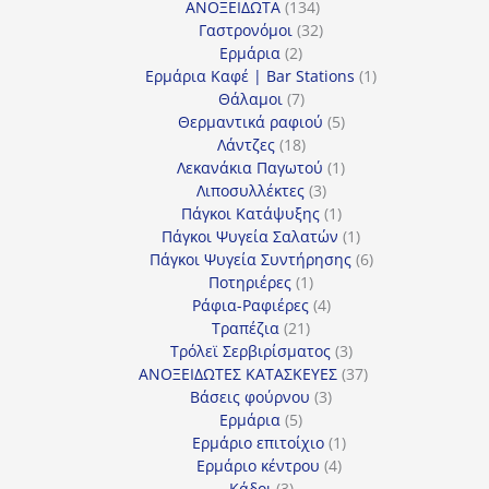
134
προϊόντα
ΑΝΟΞΕΙΔΩΤΑ
134
προϊόντα
32
Γαστρονόμοι
32
2
προϊόντα
Ερμάρια
2
προϊόντα
1
Ερμάρια Καφέ | Bar Stations
1
7
προϊόν
Θάλαμοι
7
προϊόντα
5
Θερμαντικά ραφιού
5
18
προϊόντα
Λάντζες
18
προϊόντα
1
Λεκανάκια Παγωτού
1
3
προϊόν
Λιποσυλλέκτες
3
προϊόντα
1
Πάγκοι Κατάψυξης
1
προϊόν
1
Πάγκοι Ψυγεία Σαλατών
1
προϊόν
6
Πάγκοι Ψυγεία Συντήρησης
6
1
προϊόντα
Ποτηριέρες
1
προϊόν
4
Ράφια-Ραφιέρες
4
21
προϊόντα
Τραπέζια
21
προϊόντα
3
Τρόλεϊ Σερβιρίσματος
3
προϊόντα
37
ΑΝΟΞΕΙΔΩΤΕΣ ΚΑΤΑΣΚΕΥΕΣ
37
3
προϊόντα
Βάσεις φούρνου
3
5
προϊόντα
Ερμάρια
5
προϊόντα
1
Ερμάριο επιτοίχιο
1
4
προϊόν
Ερμάριο κέντρου
4
3
προϊόντα
Κάδοι
3