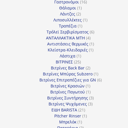
προϊόντα
16
Γαστρονόμοι
16
1
προϊόντα
Θάλαμοι
1
2
προϊόν
Λάντζες
2
προϊόντα
1
Λιποσυλλέκτες
1
1
προϊόν
Τραπέζια
1
προϊόν
6
Τρόλεϊ Σερβιρίσματος
6
4
προϊόντα
ΑΝΤΑΛΛΑΚΤΙΚΑ MTH
4
προϊόντα
1
Αντιστάσεις θερμικές
1
1
προϊόν
Κλείστρα-Κλειδαριές
1
1
προϊόν
Λάστιχα
1
25
προϊόν
ΒΙΤΡΙΝΕΣ
25
προϊόντα
2
Βιτρίνες Back Bar
2
προϊόντα
1
Βιτρίνες Mπύρας Subzero
1
προϊόν
6
Βιτρίνες Επιτραπέζιες για GN
6
1
προϊόντα
Βιτρίνες Κρασιών
1
προϊόν
1
Βιτρίνες Παγωτού
1
προϊόν
3
Βιτρίνες Συντήρησης
3
3
προϊόντα
Βιτρίνες Ψυχόμενες
3
21
προϊόντα
ΕΙΔΗ BARISTA
21
προϊόντα
1
Pitcher Rinser
1
1
προϊόν
Μπρελόκ
1
προϊόν
2
Πατητήρια
2