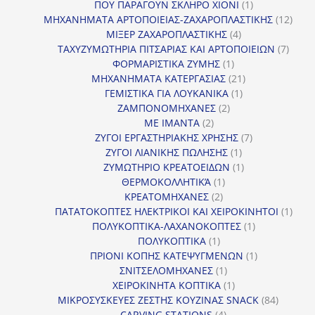
προϊόν
1
ΠΟΥ ΠΑΡΑΓΟΥΝ ΣΚΛΗΡΟ ΧΙΟΝΙ
1
προϊόν
12
ΜΗΧΑΝΗΜΑΤΑ ΑΡΤΟΠΟΙΕΙΑΣ-ΖΑΧΑΡΟΠΛΑΣΤΙΚΗΣ
12
4
προϊ
ΜΙΞΕΡ ΖΑΧΑΡΟΠΛΑΣΤΙΚΗΣ
4
προϊόντα
7
ΤΑΧΥΖΥΜΩΤΗΡΙΑ ΠΙΤΣΑΡΙΑΣ ΚΑΙ ΑΡΤΟΠΟΙΕΙΩΝ
7
1
προϊό
ΦΟΡΜΑΡΙΣΤΙΚΑ ΖΥΜΗΣ
1
προϊόν
21
ΜΗΧΑΝΗΜΑΤΑ ΚΑΤΕΡΓΑΣΙΑΣ
21
1
προϊόντα
ΓΕΜΙΣΤΙΚΑ ΓΙΑ ΛΟΥΚΑΝΙΚΑ
1
2
προϊόν
ΖΑΜΠΟΝΟΜΗΧΑΝΕΣ
2
2
προϊόντα
ΜΕ ΙΜΑΝΤΑ
2
προϊόντα
7
ΖΥΓΟΙ ΕΡΓΑΣΤΗΡΙΑΚΗΣ ΧΡΗΣΗΣ
7
1
προϊόντα
ΖΥΓΟΙ ΛΙΑΝΙΚΗΣ ΠΩΛΗΣΗΣ
1
προϊόν
1
ΖΥΜΩΤΗΡΙΟ ΚΡΕΑΤΟΕΙΔΩΝ
1
1
προϊόν
ΘΕΡΜΟΚΟΛΛΗΤΙΚΆ
1
2
προϊόν
ΚΡΕΑΤΟΜΗΧΑΝΕΣ
2
προϊόντα
1
ΠΑΤΑΤΟΚΟΠΤΕΣ ΗΛΕΚΤΡΙΚΟΙ ΚΑΙ ΧΕΙΡΟΚΙΝΗΤΟΙ
1
1
προϊ
ΠΟΛΥΚΟΠΤΙΚΑ-ΛΑΧΑΝΟΚΟΠΤΕΣ
1
1
προϊόν
ΠΟΛΥΚΟΠΤΙΚΑ
1
προϊόν
1
ΠΡΙΟΝΙ ΚΟΠΗΣ ΚΑΤΕΨΥΓΜΕΝΩΝ
1
1
προϊόν
ΣΝΙΤΣΕΛΟΜΗΧΑΝΕΣ
1
προϊόν
1
ΧΕΙΡΟΚΙΝΗΤΑ ΚΟΠΤΙΚΑ
1
προϊόν
84
ΜΙΚΡΟΣΥΣΚΕΥΕΣ ΖΕΣΤΗΣ ΚΟΥΖΙΝΑΣ SNACK
84
4
προϊόντ
CARVING STATIONS
4