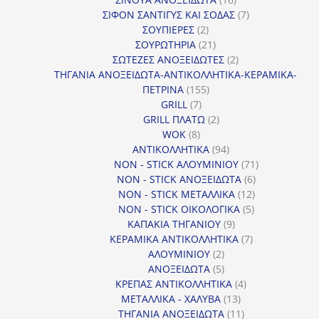
προϊόντα
7
ΣΙΦΟΝ ΣΑΝΤΙΓΥΣ ΚΑΙ ΣΟΔΑΣ
7
2
προϊόντα
ΣΟΥΠΙΕΡΕΣ
2
προϊόντα
21
ΣΟΥΡΩΤΗΡΙΑ
21
προϊόντα
2
ΣΩΤΕΖΕΣ ΑΝΟΞΕΙΔΩΤΕΣ
2
προϊόντα
ΤΗΓΑΝΙΑ ΑΝΟΞΕΙΔΩΤΑ-ΑΝΤΙΚΟΛΛΗΤΙΚΑ-ΚΕΡΑΜΙΚΑ-
155
ΠΕΤΡΙΝΑ
155
7
προϊόντα
GRILL
7
προϊόντα
2
GRILL ΠΛΑΤΩ
2
8
προϊόντα
WOK
8
προϊόντα
94
ΑΝΤΙΚΟΛΛΗΤΙΚΑ
94
προϊόντα
71
NON - STICK ΑΛΟΥΜΙΝΙΟΥ
71
6
προϊόντα
NON - STICK ΑΝΟΞΕΙΔΩΤΑ
6
12
προϊόντα
NON - STICK ΜΕΤΑΛΛΙΚΑ
12
5
προϊόντα
NON - STICK ΟΙΚΟΛΟΓΙΚΑ
5
9
προϊόντα
ΚΑΠΑΚΙΑ ΤΗΓΑΝΙΟΥ
9
προϊόντα
7
ΚΕΡΑΜΙΚΑ ΑΝΤΙΚΟΛΛΗΤΙΚΑ
7
2
προϊόντα
ΑΛΟΥΜΙΝΙΟΥ
2
προϊόντα
5
ΑΝΟΞΕΙΔΩΤΑ
5
προϊόντα
4
ΚΡΕΠΑΣ ΑΝΤΙΚΟΛΛΗΤΙΚΑ
4
13
προϊόντα
ΜΕΤΑΛΛΙΚΑ - ΧΑΛΥΒΑ
13
προϊόντα
11
ΤΗΓΑΝΙΑ ΑΝΟΞΕΙΔΩΤΑ
11