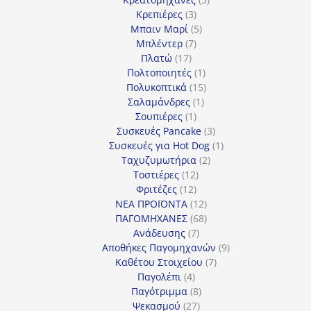
3
προϊόντα
Κρεπιέρες
3
προϊόντα
5
Μπαιν Μαρί
5
7
προϊόντα
Μπλέντερ
7
17
προϊόντα
Πλατώ
17
προϊόντα
1
Πολτοποιητές
1
προϊόν
15
Πολυκοπτικά
15
1
προϊόντα
Σαλαμάνδρες
1
1
προϊόν
Σουπιέρες
1
προϊόν
3
Συσκευές Pancake
3
προϊόντα
1
Συσκευές για Hot Dog
1
2
προϊόν
Ταχυζυμωτήρια
2
12
προϊόντα
Τοστιέρες
12
12
προϊόντα
Φριτέζες
12
προϊόντα
12
ΝΕΑ ΠΡΟΪΟΝΤΑ
12
προϊόντα
68
ΠΑΓΟΜΗΧΑΝΕΣ
68
7
προϊόντα
Ανάδευσης
7
προϊόντα
9
Αποθήκες Παγομηχανών
9
7
προϊόντα
Καθέτου Στοιχείου
7
4
προϊόντα
Παγολέπι
4
προϊόντα
8
Παγότριμμα
8
27
προϊόντα
Ψεκασμού
27