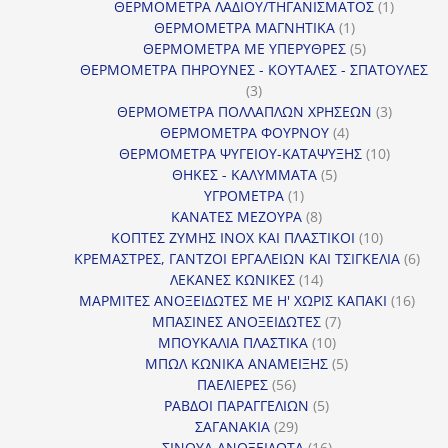
προϊόντα
1
ΘΕΡΜΟΜΕΤΡΑ ΛΑΔΙΟΥ/ΤΗΓΑΝΙΣΜΑΤΟΣ
1
1
προϊόν
ΘΕΡΜΟΜΕΤΡΑ ΜΑΓΝΗΤΙΚΑ
1
προϊόν
5
ΘΕΡΜΟΜΕΤΡΑ ΜΕ ΥΠΕΡΥΘΡΕΣ
5
προϊόντα
ΘΕΡΜΟΜΕΤΡΑ ΠΗΡΟΥΝΕΣ - ΚΟΥΤΑΛΕΣ - ΣΠΑΤΟΥΛΕΣ
3
3
προϊόντα
3
ΘΕΡΜΟΜΕΤΡΑ ΠΟΛΛΑΠΛΩΝ ΧΡΗΣΕΩΝ
3
4
προϊόντ
ΘΕΡΜΟΜΕΤΡΑ ΦΟΥΡΝΟΥ
4
προϊόντα
10
ΘΕΡΜΟΜΕΤΡΑ ΨΥΓΕΙΟΥ-ΚΑΤΑΨΥΞΗΣ
10
5
προϊόντα
ΘΗΚΕΣ - ΚΑΛΥΜΜΑΤΑ
5
1
προϊόντα
ΥΓΡΟΜΕΤΡΑ
1
προϊόν
8
ΚΑΝΑΤΕΣ ΜΕΖΟΥΡΑ
8
προϊόντα
10
ΚΟΠΤΕΣ ΖΥΜΗΣ INOX ΚΑΙ ΠΛΑΣΤΙΚΟΙ
10
προϊόντα
6
ΚΡΕΜΑΣΤΡΕΣ, ΓΑΝΤΖΟΙ ΕΡΓΑΛΕΙΩΝ ΚΑΙ ΤΣΙΓΚΕΛΙΑ
6
14
προϊ
ΛΕΚΑΝΕΣ ΚΩΝΙΚΕΣ
14
προϊόντα
16
ΜΑΡΜΙΤΕΣ ΑΝΟΞΕΙΔΩΤΕΣ ΜΕ Η' ΧΩΡΙΣ ΚΑΠΑΚΙ
16
7
προϊ
ΜΠΑΣΙΝΕΣ ΑΝΟΞΕΙΔΩΤΕΣ
7
10
προϊόντα
ΜΠΟΥΚΑΛΙΑ ΠΛΑΣΤΙΚΑ
10
προϊόντα
5
ΜΠΩΛ ΚΩΝΙΚΑ ΑΝΑΜΕΙΞΗΣ
5
56
προϊόντα
ΠΑΕΛΙΕΡΕΣ
56
προϊόντα
5
ΡΑΒΔΟΙ ΠΑΡΑΓΓΕΛΙΩΝ
5
29
προϊόντα
ΣΑΓΑΝΑΚΙΑ
29
προϊόντα
16
ΣΙΝΟΥΑ ΑΝΟΞΕΙΔΩΤΑ
16