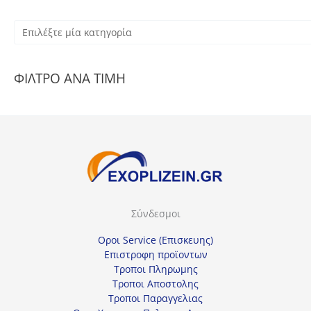
Ε
π
ι
ΦΙΛΤΡΟ ΑΝΑ ΤΙΜΗ
λ
έ
ξ
τ
ε
μ
ί
Σύνδεσμοι
α
κ
Οροι Service (Επισκευης)
α
Επιστροφη προϊοντων
Τροποι Πληρωμης
τ
Τροποι Αποστολης
η
Τροποι Παραγγελιας
γ