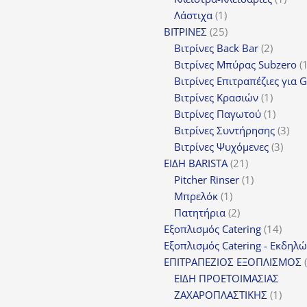
1
προϊ
Λάστιχα
1
προϊόν
25
ΒΙΤΡΙΝΕΣ
25
προϊόντα
2
Βιτρίνες Back Bar
2
προϊόν
Βιτρίνες Mπύρας Subzero
Βιτρίνες Επιτραπέζιες για 
1
Βιτρίνες Κρασιών
1
προϊόν
1
Βιτρίνες Παγωτού
1
προϊόν
3
Βιτρίνες Συντήρησης
3
3
προ
Βιτρίνες Ψυχόμενες
3
21
προϊ
ΕΙΔΗ BARISTA
21
προϊόντα
1
Pitcher Rinser
1
1
προϊόν
Μπρελόκ
1
προϊόν
2
Πατητήρια
2
προϊόντα
14
Εξοπλισμός Catering
14
προϊό
Εξοπλισμός Catering - Εκδηλ
ΕΠΙΤΡΑΠΕΖΙΟΣ ΕΞΟΠΛΙΣΜΟΣ
ΕΙΔΗ ΠΡΟΕΤΟΙΜΑΣΙΑΣ
1
ΖΑΧΑΡΟΠΛΑΣΤΙΚΗΣ
1