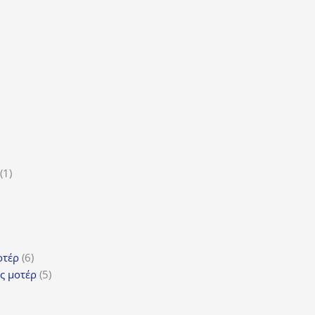
οϊόν
τα
ϊόντα
ροϊόν
1
1
5
προϊόν
ροϊόντα
τα
ϊόντα
6
οτέρ
6
προϊόντα
5
ς μοτέρ
5
προϊόντα
τα