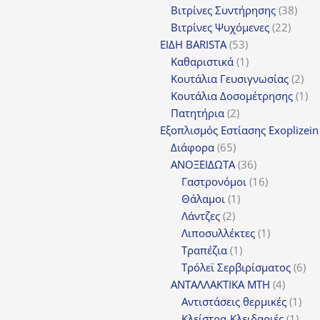
προϊόντα
38
Βιτρίνες Συντήρησης
38
22
προϊ
Βιτρίνες Ψυχόμενες
22
53
προϊό
ΕΙΔΗ BARISTA
53
προϊόντα
1
Καθαριστικά
1
προϊόν
2
Κουτάλια Γευσιγνωσίας
2
προ
1
Κουτάλια Δοσομέτρησης
1
2
πρ
Πατητήρια
2
προϊόντα
Εξοπλισμός Εστίασης Exoplizein
65
Διάφορα
65
προϊόντα
36
ΑΝΟΞΕΙΔΩΤΑ
36
προϊόντα
16
Γαστρονόμοι
16
1
προϊόντα
Θάλαμοι
1
2
προϊόν
Λάντζες
2
προϊόντα
1
Λιποσυλλέκτες
1
1
προϊόν
Τραπέζια
1
προϊόν
6
Τρόλεϊ Σερβιρίσματος
6
4
προ
ΑΝΤΑΛΛΑΚΤΙΚΑ MTH
4
προϊόν
1
Αντιστάσεις θερμικές
1
1
προ
Κλείστρα-Κλειδαριές
1