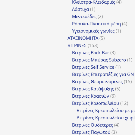
4
πρ
Κλείστρα-Κλειδαριές
4
1
προϊόν
Λάστιχα
1
προϊόν
2
Μεντεσέδες
2
προϊόντα
4
Ράουλα-Πλαστικά μέρη
4
1
προ
Υγειονομικές γωνίες
1
5
προϊόν
ΑΤΑΞΙΝΟΜΗΤΑ
5
153
προϊόντα
ΒΙΤΡΙΝΕΣ
153
προϊόντα
3
Βιτρίνες Back Bar
3
προϊόντα
1
Βιτρίνες Mπύρας Subzero
1
1
π
Βιτρίνες Self Service
1
προϊόν
Βιτρίνες Επιτραπέζιες για GN
1
Βιτρίνες Θερμαινόμενες
15
5
π
Βιτρίνες Κατάψυξης
5
6
προϊόν
Βιτρίνες Κρασιών
6
προϊόντα
12
Βιτρίνες Κρεοπωλείου
12
προ
Βιτρίνες Κρεοπωλείου με μ
Βιτρίνες Κρεοπωλείου χωρί
4
Βιτρίνες Ουδέτερες
4
3
προϊόν
Βιτρίνες Παγωτού
3