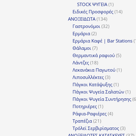
1
προϊόν
STOCK ΨΥΓΕΙΑ
1
προϊόν
14
Ειδικές Προσφορές
14
134
προϊόν
ΑΝΟΞΕΙΔΩΤΑ
134
προϊόντα
32
Γαστρονόμοι
32
2
προϊόντα
Ερμάρια
2
προϊόντα
Ερμάρια Καφέ | Bar Stations
7
Θάλαμοι
7
προϊόντα
5
Θερμαντικά ραφιού
5
18
προϊόν
Λάντζες
18
προϊόντα
1
Λεκανάκια Παγωτού
1
3
προϊόν
Λιποσυλλέκτες
3
προϊόντα
1
Πάγκοι Κατάψυξης
1
προϊόν
1
Πάγκοι Ψυγεία Σαλατών
1
πρ
Πάγκοι Ψυγεία Συντήρησης
1
Ποτηριέρες
1
προϊόν
4
Ράφια-Ραφιέρες
4
21
προϊόντα
Τραπέζια
21
προϊόντα
3
Τρόλεϊ Σερβιρίσματος
3
προϊ
3
ΑΝΟΞΕΙΔΩΤΕΣ ΚΑΤΑΣΚΕΥΕΣ
37