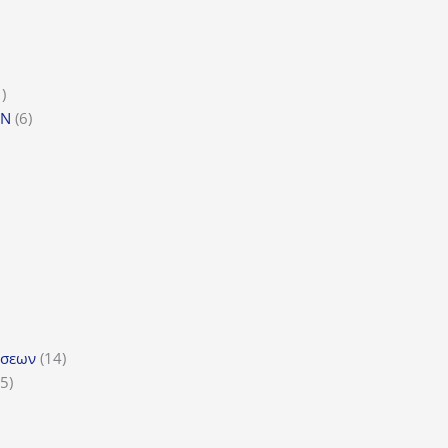
όν
τα
1
1
προϊόν
6
GN
6
προϊόντα
ϊόντα
όντα
ντα
14
ώσεων
14
5
προϊόντα
5
προϊόντα