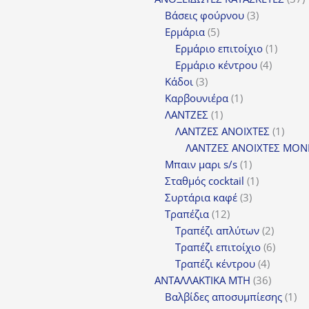
3
π
Βάσεις φούρνου
3
5
προϊόντα
Ερμάρια
5
προϊόντα
1
Ερμάριο επιτοίχιο
1
4
προϊόν
Ερμάριο κέντρου
4
3
προϊόντ
Κάδοι
3
προϊόντα
1
Καρβουνιέρα
1
1
προϊόν
ΛΑΝΤΖΕΣ
1
προϊόν
1
ΛΑΝΤΖΕΣ ΑΝΟΙΧΤΕΣ
1
προϊ
ΛΑΝΤΖΕΣ ΑΝΟΙΧΤΕΣ ΜΟΝ
1
Μπαιν μαρι s/s
1
προϊόν
1
Σταθμός cocktail
1
3
προϊόν
Συρτάρια καφέ
3
12
προϊόντα
Τραπέζια
12
προϊόντα
2
Τραπέζι απλύτων
2
προϊόν
6
Τραπέζι επιτοίχιο
6
4
προϊόν
Τραπέζι κέντρου
4
προϊόντ
36
ΑΝΤΑΛΛΑΚΤΙΚΑ MTH
36
προϊόντ
1
Βαλβίδες αποσυμπίεσης
1