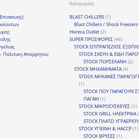
Κατηγορίες
1
(Επισκευης)
BLAST CHILLERS
1
προϊόν
ροϊοντων
Blast Chillers / Shock Freezers
2
ωμης
Horeca Outlet
2
προϊόντα
46
τολης
SUPER ΠΡΟΣΦΟΡΕΣ
46
προϊόντ
γελιας
STOCK ΕΠΙΤΡΑΠΕΖΙΟΣ ΕΞΟΠΛ
– Πολιτικη Απορρητου
STOCK ΣΚΕΥΗ & ΕΙΔΗ ΠΑΡΟ
2
STOCK ΠΟΡΣΕΛΑΝΗ
2
4
πρ
STOCK ΜΗΧΑΝΗΜΑΤΑ
4
προϊ
STOCK ΜΗΧΑΝΕΣ ΠΑΡΑΓΩΓ
1
1
προϊόν
STOCK ΠΟΥ ΠΑΡΑΓΟΥΝ Σ
1
ΠΑΓΑΚΙ
1
προϊόν
1
STOCK ΜΙΚΡΟΣΥΣΚΕΥΕΣ
1
π
STOCK GRILL ΗΛΕΚΤΡΙΚΑ
STOCK ΠΛΑΤΩ ΥΓΡΑΕΡΙΟΥ
STOCK ΥΓΙΕΙΝΗ & HACCP
1
1
STOCK ΒΡΥΣΕΣ
1